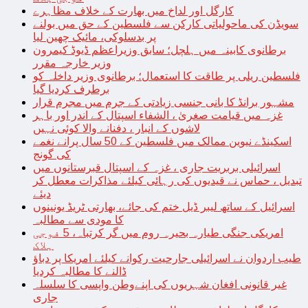
کارگل اور لداخ میں بھارت کے خلاف مظاہرے
سویڈن کی ماحولیاتی کارکن سے فلسطین کے حق میں بولنے
پر بدسلوکی، مائیک چھین لیا
برطانوی کابینہ میں ہلچل؛ سابق وزیراعظم ڈیوڈ کیمرون
وزیر خارجہ مقرر
فلسطین ریلی پر طاقت کا استعمال؛ برطانوی وزیر داخلہ کو
برطرف کردیا گیا
مشہور برانڈ کا بانی جنسی زیادتی کے جرم میں مجرم قرار
غزہ میں قیامت صغریٰ ، الشفاء اسپتال کے اندر اور باہر
لاشوں کے انبار ، دفنانے والا کوئی نہیں
اسکینڈے نیوین ممالک میں فلسطین کے 50 سال پرانے نغمے
کی گونج
اسرائیلی بربریت جاری ، غزہ کے اسپتال قبرستانوں میں
تبدیل ، حماس نے قیدیوں کی رہائی کیلئے مذاکرات معطل کر
دیئے
اسرائیل کے ساتھ لیبر ڈیل ختم کی جائے، بھارتی ٹریڈ یونینوں
کا مودی سے مطالبہ
امریکی جنگی طیارہ بحیرہ روم میں گر کرتباہ، 5 فوجی
ہلاک
طیب اردوان نے اسرائیلی جارحیت رکوانے کیلئے امریکا پر دباؤ
ڈالنے کا مطالبہ کردیا
غیر قانونی افغان شہریوں کی اپنےوطن واپسی کا سلسلہ
جاری