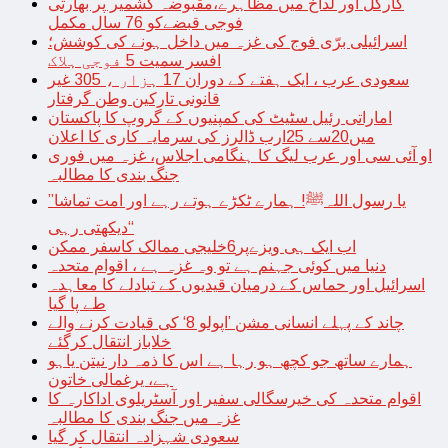
کارگل اور لداخ میں مظاہرے،مقبوضہ کشمیر پر بھارتی
فوجی قبضےکو 76 سال مکمل
اسرائیلی برّی فوج کی غزہ میں داخل ہونے کی کوشش؛
افسر سمیت 5 فوجی ہلاک
سعودی عرب ، ایک ہفتے کے دوران 17 ہزار ، 305 غیر
قانونی تارکین وطن گرفتار
اماراتی رئیل سٹیٹ کی کمپنیوں کے گروپ کا پاکستان
میں20سے 25ارب ڈالرز کی سرمایہ کاری کا اعلان
او آئی سی اور عرب لیگ کا ہنگامی اجلاس، غزہ میں فوری
جنگ بندی کا مطالبہ
’’یا رسول اللہﷺ! ہمارے ٹکڑے ہوتے رہے اور امت تماشا
دیکھتی رہی‘‘
اب ایک ہی ویزےپر6خلیجی ممالک کاسفر ممکن
دنیا میں کوئی جہنم ہے تو وہ غزہ ہے ، اقوام متحدہ
اسرائیل اور حماس کے درمیان قیدیوں کے تبادلے کا معاہدہ
طے پا گیا
چاند کے پہلے انسانی مشن ’اپولو 8‘ کی قیادت کرنے والے
خلاباز انتقال کرگئے
ہمارے ساتھ جو کچھ ہو رہا ہے اس کا ذمہ دار نیتن یاہو
ہے، یرغمالی خاتون
اقوام متحدہ کی خیرسگالی سفیر اور آسٹریلوی اداکارہ کا
غزہ میں جنگ بندی کا مطالبہ
سعودی شہزادہ انتقال کر گیا