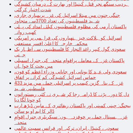
ہردیپ سنگھ نجر قتل، کینیڈا اور بھارت کے درمیان کشیدگی
شدت اختیار کرگئی
جنگی جنون میں مبتلا اسرائیل کی غزہ پربمباری جاری،
شہید فلسطینیوں کی تعداد 3700سے متجاوز
پاکستان آرمی کی مظلوم فلسطینیوں کیلئے امداد کی پہلی
کھیپ روانہ
اسرائیل کو ہلاکت خیز ہتھیاروں کی فراہمی پر امریکی
محکمہ خارجہ کا اعلیٰ افسر مستعفی
سعودی گول کیپر راغد النجار کا فلسطینیوں سے اظہار یک
جہتی
پاکستان غزہ کے معاملے پراقوام متحدہ کی جنرل اسمبلی
میں بحث کا خواہاں
سعودی ولی عہد کا یونانی اور جاپانی وزراء اعظم کو فون،
حماس اسرائیل کشیدگی کم کرانے پر اتفاق
غزہ کے پناہ گزین کیمپ پر اسرائیلی حملے میں مزید 433
فلسطینی شہید
دل کا دورہ پڑنے کا ڈرامہ رچا کر شہری نے کئی ریستورانوں
کو چونا لگا دیا
بیجنگ: چینی کمپنی اور پاکستان ریفائنری کے مابین ڈیڑھ ارب
ڈالر کا ایم او یو سائن
غزہ ہسپتال حملے پر خوفزدہ ہوں: سیکریٹری جنرل اقوامِ
متحدہ
سعودیہ، کینیڈا , ایران، ترکیہ اور فرانس سمیت عالمی