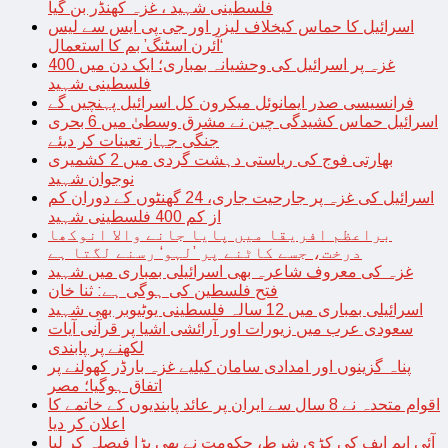
فلسطینی شہید ، غزہ کھنڈر بن گیا
اسرائیل کا حماس کیخلاف لیزر اور جی پی ایس سے لیس
‘آئرن اسٹنگ’ بم کا استعمال
غزہ پر اسرائیل کی وحشیانہ بمباری؛ ایک دن میں 400
فلسطینی شہید
فرانسیسی صدر ایمانوئل میکرون کل اسرائیل پہنچیں گے
اسرائیل حماس کشیدگی چین نے مشرق وسطیٰ میں 6 بحری
جنگی جہاز تعینات کر دیئے
بھارتی فوج کی ریاستی دہشت گردی میں 2 کشمیری
نوجوان شہید
اسرائیل کی غزہ پر جارحیت جاری، 24 گھنٹوں کے دوران کم
از کم 400 فلسطینی شہید
براعظم افریقا میں پایا جانے والا انوکھا
درخت، جسے کاٹنے پر ’لہو‘ رسنے لگتا ہے
غزہ کی معروف شاعرہ بھی اسرائیلی بمباری میں شہید
فتح فلسطین کی ہوگی ہے: ثنا خان
اسرائیلی بمباری میں 12 سالہ فلسطینی یوٹیوبر بھی شہید
سعودی عرب میں زیورات اور آرائشی اشیا پر قرآنی آیات
لکھنے پر پابندی
پناہ گزینوں اور امدادی سامان کیلیے غزہ بارڈر کھولنے پر
اتفاق ہوگیا؛ مصر
اقوام متحدہ نے 8 سال سے ایران پر عائد پابندیوں کے خاتمے کا
اعلان کر دیا
آئی ایم ایف کی کڑی شرط، حکومت نے بھی بڑا فیصلہ کر لیا