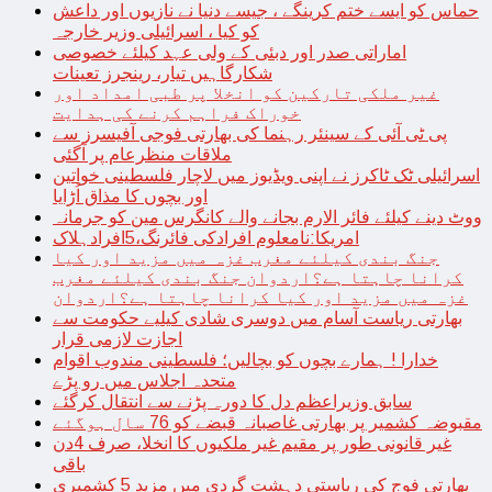
حماس کو ایسے ختم کرینگے ، جیسے دنیا نے نازیوں اور داعش
کو کیا ، اسرائیلی وزیر خارجہ
اماراتی صدر اور دبئی کے ولی عہد کیلئے خصوصی
شکارگاہیں تیار، رینجرز تعینات
غیر ملکی تارکین کو انخلا پر طبی امداد اور
خوراک فراہم کرنے کی ہدایت
پی ٹی آئی کے سینئر رہنما کی بھارتی فوجی آفیسرز سے
ملاقات منظرعام پر آگئی
اسرائیلی ٹک ٹاکرز نے اپنی ویڈیوز میں لاچار فلسطینی خواتین
اور بچوں کا مذاق اُڑایا
ووٹ دینے کیلئے فائر الارم بجانے والے کانگرس مین کو جرمانہ
امریکا:نامعلوم افرادکی فائرنگ،5افرادہلاک
جنگ بندی کیلئے مغرب غزہ میں مزید اور کیا
کرانا چاہتا ہے؟اردوان جنگ بندی کیلئے مغرب
غزہ میں مزید اور کیا کرانا چاہتا ہے؟اردوان
بھارتی ریاست آسام میں دوسری شادی کیلیے حکومت سے
اجازت لازمی قرار
خدارا ! ہمارے بچوں کو بچالیں؛ فلسطینی مندوب اقوام
متحدہ اجلاس میں رو پڑے
سابق وزیراعظم دل کا دورہ پڑنے سے انتقال کرگئے
مقبوضہ کشمیر پر بھارتی غاصبانہ قبضے کو 76 سال ہوگئے
غیر قانونی طور پر مقیم غیر ملکیوں کا انخلا، صرف 4دن
باقی
بھارتی فوج کی ریاستی دہشت گردی میں مزید 5 کشمیری