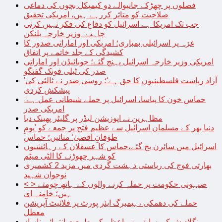
فصلوں پر چھڑکے جانیوالے دو کیمیکل بچوں کی دماغی
صلاحیت کو متاثر کررہے ہیں، امریکی تحقیق
جب تک امریکا ہے اسرائیل کو دفاع کی فکر نہیں کرنی
چاہیے: وزیر خارجہ بلنکن
غزہ پر اسرائیلی بمباری؛ امریکی اور اماراتی صدور کا
کشیدگی کے جلد خاتمے پر اتفاق
امریکی وزیر خارجہ اسرائیل پہنچ گئے؛ جوبائیڈن اور اماراتی
صدر کی ٹیلی فونک گفتگو
’آزاد ریاست فلسطینیوں کا حق ہے‘؛ روسی صدر نے ثالثی کی
پیشکش کردی
حماس خون کا پیاسا، اسرائیل پر حملے شیطانی عمل ہے:
امریکی صدر
مظاہرین نے اپوزیشن لیڈر پر گلیٹر پھینک دیا
دنیا بھر کے مسلمان اسرائیل سے عظیم فتح پر جمعے کو ’یومِ
طوفانِ اقصیٰ‘ منائیں؛ حماس
اسرائیل میں سائرن بج گئے،حماس کا عسقلان کے رہائشیوں
کو شہر چھوڑنے کا الٹی میٹم
بھارتی فوج کی ریاستی دہشت گردی میں مزید 2 کشمیری
نوجوان شہید
< > صیہونی حکومت پر حملہ کرنے والوں کے ہاتھ چومتے
ہیں؛ خامنہ ای
حملے کی دھمکی ،ہیمبرگ ایئر پورٹ پر فلائیٹ آپریشن
معطل
بنگلادیش کی سابق وزیراعظم کی طبیعت انتہائی ناساز