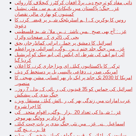
ذاتی مفاد کو ترجیح دینے پر3 افغان کرکٹرز کیخلاف کارروائی
غزہ جنگ؛ پاکستان میں بائیکاٹ مہم سے ملٹی نیشنل
کمپنیوں کو بھاری مالی نقصان
روس کا یوکرین کے اہم اسٹریٹجک شہر پر قبضہ کرنے کا
دعویٰ
غزہ: ‘آج بھی صبح ہمیں ناشتہ نہیں ملا’، شہید فلسطینی
بچی کی ڈائری کے صفحات وائرل
اسرائیل کا دمشق پر حملہ، ایرانی کمانڈرجاں بحق
غزہ میں جنگ جلد ختم نہیں ہوگی، اسرائیلی وزیراعظم
آئی ایم ایف کی شرط، ای ایکس آئی ایم بینک کو آپریشنل
کردیا گیا
ترکیہ کا پاکستانیوں کیلئے ای ویزا جاری کرنے کا اعلان
امریکی صدر نے دفاعی پالیسی بل پر دستخط کر دیئے
امریکا کا 2030 تک چاند پر ایک بار پھر انسانی مشن بھیجنے کا
منصوبہ
اسرائیل کی حماس کو 35 قیدیوں کی رہائی کے بدلے 7 روزہ
جنگ بندی کی پیشکش
عرب امارات میں زندگی بھر کی رہائش کیلئے مستقل ویزے
کا اجرا شروع
غزہ؛ شہدا کی تعداد 20 ہزار ہوگئی، اقوام متحدہ کی
قرارداد پر ووٹنگ پھرموخر
اسماعیل ہنیہ غزہ میں نئی جنگ بندی پر بات چیت کیلئے
قاہرہ پہنچ گئے
سانپوں کی لڑائی کے قریب گولف کھیلتے شخص کی ویڈیو