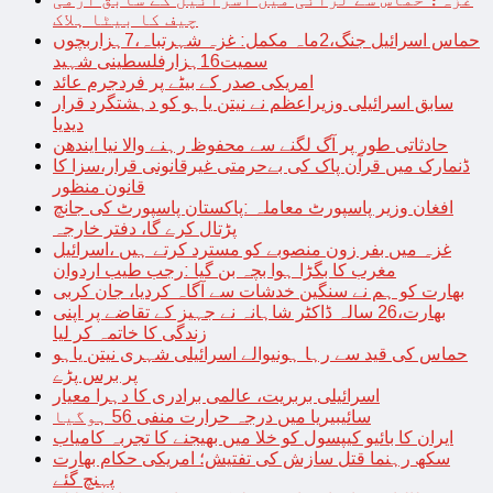
چیف کا بیٹا ہلاک
حماس اسرائیل جنگ،2ماہ مکمل: غزہ شہرتباہ،7ہزاربچوں
سمیت16ہزارفلسطینی شہید
امریکی صدر کے بیٹے پر فردجرم عائد
سابق اسرائیلی وزیراعظم نے نیتن یاہو کو دہشتگرد قرار
دیدیا
حادثاتی طور پر آگ لگنے سے محفوظ رہنے والا نیا ایندھن
ڈنمارک میں قرآن پاک کی بےحرمتی غیرقانونی قرار،سزا کا
قانون منظور
افغان وزیر پاسپورٹ معاملہ :پاکستان پاسپورٹ کی جانچ
پڑتال کرے گا، دفتر خارجہ
غزہ میں بفر زون منصوبے کو مسترد کرتے ہیں ،اسرائیل
مغرب کا بگڑا ہوا بچہ بن گیا :رجب طیب اردوان
بھارت کو ہم نے سنگین خدشات سے آگاہ کردیا، جان کربی
بھارت،26 سالہ ڈاکٹر شاہانہ نے جہیز کے تقاضے پر اپنی
زندگی کا خاتمہ کر لیا
حماس کی قید سے رہا ہونیوالے اسرائیلی شہری نیتن یاہو
پر برس پڑے
اسرائیلی بربریت، عالمی برادری کا دہرا معیار
سائیبیریا میں درجہ حرارت منفی 56 ہوگیا
ایران کا بائیو کیپسول کو خلا میں بھیجنے کا تجربہ کامیاب
سکھ رہنما قتل سازش کی تفتیش؛ امریکی حکام بھارت
پہنچ گئے