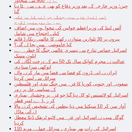
ہزار 900 سے متجاوز
چین؛ وزیر خارجہ کے بعد وزیر دفاع کو بھی عہدے سے ہٹا دیا
گیا
اسرائیل غزہ میں جنگی جرائم کا مرتکب
ہورہاہے،منیراکرم
آئس لینڈ کی وزیراعظم خواتین کی تنخواہوں میں اضافے
کیلیے احتجاج میں شامل
پیروں پر 30 تلواریں متوازن رکھنے کا عالمی ریکارڈ قائم
کیا خاموشی ہمیں بچا لے گی؟
اسرائیل حماس تنازع سے تیسری عالمی جنگ کا خطرہ ہے،
ایلون مسک
عدالت نے مجرم کوایک سال تک 50 نیم کے درخت لگانے کی
انوکھی سزا سنا دی
ایران نے اپنے ڈرون کو فضا سے فضا میں مار کرنے والے
میزائل سے لیس کردیا
سعودیہ اور جنوبی کوریا کا غزہ میں جنگ بندی اور فلسطین
کے سیاسی حل پر زور
اسرائیل کو لائسنس ٹو کِل دیا گیا جو غزہ پر وحشیانہ بمباری
کر رہا ہے، امیرِ قطر
آواز سن کر 10 سیکنڈ میں ذیا بیطس کی تشخیص کرنے والا
اے آئی ماڈل
گوگل میپ نے اسرائیل اور غزہ میں لائیو ٹریفک ڈیٹا معطل
کردیا
اسرائیل کی رات بھر بمباری ، میزائل حملے ، مزید 110