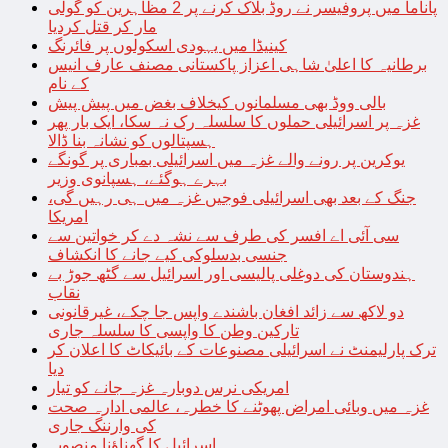
پاناما میں پروفیسر نے روڈ بلاک کرنے پر 2 مظاہرین کو گولی
مار کر قتل کردیا
کینیڈا میں یہودی اسکولوں پر فائرنگ
برطانیہ کا اعلیٰ شاہی اعزاز پاکستانی مصنف عارف انیس
کے نام
بالی ووڈ بھی مسلمانوں کیخلاف بغض میں پیش پیش
غزہ پر اسرائیلی حملوں کا سلسلہ رک نہ سکا، ایک بار پھر
ہسپتالوں کو نشانہ بنا ڈالا
یوکرین پر رونے والے غزہ میں اسرائیلی بمباری پر گونگے
بہرے ہوگئے، ہسپانوی وزیر
جنگ کے بعد بھی اسرائیلی فوجیں غزہ میں ہی رہیں گی،
امریکا
سی آئی اے افسر کی طرف سے نشہ دے کر خواتین سے
جنسی بدسلوکی کیے جانے کا انکشاف
ہندوستان کی دوغلی پالیسی اور اسرائیل سے گٹھ جوڑ بے
نقاب
دو لاکھ سے زائد افغان باشندے واپس جا چکے، غیرقانونی
تارکین وطن کا واپسی کا سلسلہ جاری
ترک پارلیمنٹ نے اسرائیلی مصنوعات کے بائیکاٹ کا اعلان کر
دیا
امریکی نرس دوبارہ غزہ جانے کو تیار
غزہ میں وبائی امراض پھوٹنے کا خطرہ، عالمی ادارہ صحت
کی وارننگ جاری
اسرائیل کا گھناؤنا منصوبہ