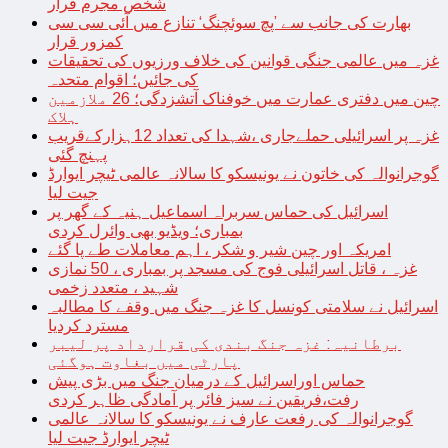
شخص مجرم قرار
بھارت کی جانب سے ’پچ سوئچنگ‘ تنازع میں آئی سی سی
کمزور قرار
غزہ میں عالمی جنگی قوانین کی خلاف ورزیوں کی تحقیقات
کی جائیں؛ اقوام متحدہ
چین میں دفتری عمارت میں خوفناک آتشزدگی؛ 26 ملازمین
ہلاک
غزہ پر اسرائیلی حملےجاری ،شہدا کی تعداد 12ہزارکےقریب
پہنچ گئی
گوجرانوالہ کی خاتون نے یونیسکو کا سالانہ عالمی ٹیچر ایوارڈ
جیت لیا
اسرائیل کی حماس سربراہ اسماعیل ہنیہ کے گھر پر
بمباری؛ ویڈیو بھی وائرل کردی
امریکہ اور چین شیر و شکر ، اہم معاملات طے پا گئے
غزہ ، قاتل اسرائیلی فوج کی مسجد پر بمباری ، 50 نمازی
شہید ، متعدد زخمی
اسرائیل نے سلامتی کونسل کا غزہ جنگ میں وقفے کا مطالبہ
مسترد کردیا
برطانیہ: غزہ جنگ بندی کی قرارداد پر لیبر
پارٹی میں بغاوت ہوگئی
حماس اوراسرائیل کے درمیان جنگ میں بڑی پیش
رفت،فریقین نے سیز فائر پر آمادگی ظاہر کردی
گوجرانوالہ کی رفعت عارف نے یونیسکو کا سالانہ عالمی
ٹیچر ایوارڈ جیت لیا