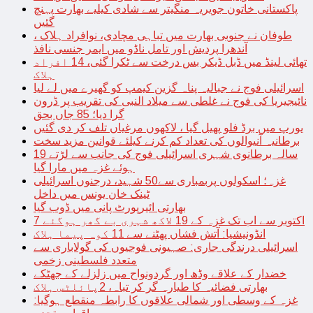
پاکستانی خاتون جویریہ منگیتر سے شادی کیلیے بھارت پہنچ
گئیں
طوفان نے جنوبی بھارت میں تباہی مچادی، نوافراد ہلاک ،
آندھرا پردیش اور تامل ناڈو میں ایمر جنسی نافذ
تھائی لینڈ میں ڈبل ڈیکر بس درخت سے ٹکرا گئی، 14 افراد
ہلاک
اسرائیلی فوج نے جبالیہ پناہ گزین کیمپ کو گھیرے میں لے لیا
نائیجیریا کی فوج نے غلطی سے میلاد النبی کی تقریب پر ڈرون
گرا دیا؛ 85 جاں بحق
یورپ میں برڈ فلو پھیل گیا ، لاکھوں مرغیاں تلف کر دی گئیں
برطانیہ آنیوالوں کی تعداد کم کرنے کیلئے قوانین مزید سخت
19 سالہ برطانوی شہری اسرائیلی فوج کی جانب سے لڑتے
ہوئے غزہ میں مارا گیا
غزہ؛ اسکولوں پربمباری سے50 شہید، درجنوں اسرائیلی
ٹینک خان یونس میں داخل
بھارتی ائیرپورٹ پانی میں ڈوب گیا
7 اکتوبر سے اب تک غزہ کے 19 لاکھ شہری بے گھر ہوگئے
انڈونیشیا: آتش فشاں پھٹنے سے 11 کوہ پیما ہلاک
اسرائیلی درندگی جاری: صہیونی فوجیوں کی گولاباری سے
متعدد فلسطینی زخمی
خضدار کے علاقے وڈھ اور گردونواح میں زلزلے کے جھٹکے
بھارتی فضائیہ کا طیارہ گر کر تباہ، 2پائلٹس ہلاک
غزہ کے وسطی اور شمالی علاقوں کا رابطہ منقطع ہوگیا: