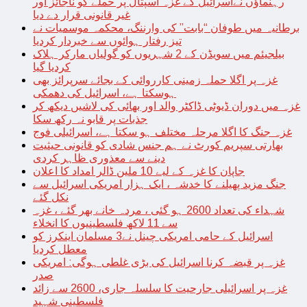
رہنماؤں نےاسرائیل کے غزہ اسپتال پر حملے کو ناجائز اور
غیر قانونی قرار دے دیا
برطانیہ میں طوفان “بابت” کی وارننگ، محکمہ موسمیات نے
تیز رفتار ہوائوں سے خبردار کردیا
بیلجیئم میں سویڈن کے 2 شہریوں کو گولیاں مارکر ہلاک
کردیا گیا
غزہ پر اگلا حملہ زمینی کارروائی کے بجائے سرپرائز بھی
ہوسکتا ہے، اسرائیل کی دھمکی
غزہ میں دوران ڈیوٹی ڈاکٹر والد اور بھائی کی لاشیں دیکھ کر
جذبات پر قابو نہ رکھ سکا
غزہ جنگ کا اگلا مرحلہ مختلف ہو سکتا ہے، اسرائیلی فوج
بھارتی سپریم کورٹ نے ہم جنس شادی کو قانونی حیثیت
دینے سے معذوری ظاہر کردی
جاپان کا غزہ کے لیے 10 ملین ڈالر امداد کا اعلان
جنگ مزید پھیلنے کا خدشہ ، ایک ہزار امریکی اسرائیل سے
نکل گئے
شہداء کی تعداد 2600 ہو گئی ، مردہ خانے بھر گئے ، غزہ
سے 11 لاکھ فلسطینیوں کا انخلاء
اسرائیل کے حامی امریکی چینل نے3 مسلمان اینکرز کو
معطل کردیا
غزہ پر قبضہ کرنا اسرائیل کی بڑی غلطی ہوگی: امریکی
صدر
غزہ پر اسرائیلی جارحیت کا سلسلہ جاری، 2600 سے زائد
فلسطینی شہید