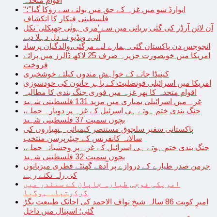
اقوام متحدہ
“ایوارڈ شو میں غزہ کے حق میں بولنے سے روکا گیا”؛
فلسطینی فنکار کا انکشاف
آن لائن آرڈر کی گئی بریانی میں سے ‘مری ہوئی چھپکلی’ نکل
آئی، ویڈیو نے دل دہلا دیے
انجوجس دن پاکستان گئی ہمارے لیے مرگئی،والدگیان پرساد
امریکا میں خوبصورت جزیرہ صرف 25 لاکھ ڈالرز میں برائے
فروخت
کینیڈا جانے کے خواہش مندوں کیلئے خوشخبری
امریکا میں اسرائیلی قونصلیٹ کے باہر خاتون کی خودسوزی
اقوام متحدہ کا پھر غزہ میں فوری جنگ بندی کا مطالبہ
غزہ میں اسرائیلی بمباری میں مزید 131 فلسطینی شہید
جنگ بندی ختم ہوتے ہی اسرئیل کے غزہ پر دوبارہ حملے،
بچوں سمیت 37 فلسطینی شہید
پاکستانی سفیر سلجوق مستنصر کیمیائی ہتھیاروں کی
سالانہ کانفرنس کے چیئرپرسن منتخب
جنگ بندی ختم ہوتے ہی اسرائیل کے غزہ پر وحشیانہ حملے،
بچوں سمیت 32 فلسطینی شہید
جرمن صدر طیارے کے دروازے پر آدھے گھنٹے قطری میزبانوں
کی راہ تکتے رہے
امریکی فوجی طیارہ جاپان کے سمندر میں
گرکرتباہ ہوگیا
امیرِ کویت 86 سالہ شیخ نواف الاحمد کی اچانک طبیعت بگڑ
گئی؛ اسپتال میں داخل