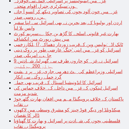
غزہ میں ایمبولینسز پر اسرائیلی حملےسےخوفزدہ
ہوں:سیکرٹری جنرل اقوام متحدہ
غزہ میں خون آلود بچوں کی تصاویر دیکھ کر آنسو آ جاتے
ہیں، روسی صدر
اردن اور بولیویا کے بعد بحرین نے بھی اسرائیل سے اپنا سفیر
واپس بلا لیا
بھارت غیر قانونی اسلحے کا گڑھ بن چکاہے،سپریم کورٹ
میں پیش رپورٹ میں انکشاف
ٹانک اڈہ:پولیس وین کےقریب زوردار دھماکہ,7اہلکارزخمی
اسرائیل کو غزہ میں اپنی ‘جنگ’ عارضی طور پر روک دینی
چاہیے، امریکی صدر
اسرائیل نے غزہ کو چاروں طرف سے گھیرلیا، شہادتیں 9
ہزار 200 ہوگئیں
اسرائیلی وزیراعظم کی ہٹ دھرمی جاری، غزہ پر دہشت
گرد حملے روکنے سے انکار
اسرائیل کا انڈونیشیا اسپتال کے قریب بھی حملہ
اسرائیل ٹینکوں کے غزہ میں داخلے کے خلاف حماس کی
شدید مزمت
پاکستان کے خلاف پروپیگنڈا مہم میں افغان بھارت گٹھ جوڑ
بے نقاب
میکڈونلڈ اور دیگر فوڈ چینز کو مشرق وسطی میں لاکھوں
ڈالر کا نقصان
فلسطینی بچوں کی شہادت پر اسرائیل و بھارت کا گھناؤنا
پروپیگنڈا بے نقاب