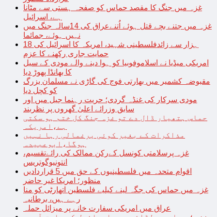
غزہ میں جنگ کا مقصد حماس کو صفحہ ہستی سے مٹانا
ہے، اسرائیل
غزہ میں جتنے بچے قتل ہوئے اُتنےعراق کی 14سالہ جنگ میں
نہیں ہوئے، جمائما
18 ہزار سے زائدفلسطینی شہید، امریکہ کا اسرائیل کی
حمایت جاری رکھنے کا عزم
امریکی میڈیا نے اسلاموفوبیا کو ہوا دینے والے مودی کے سیل
کا بھانڈا پھوڑ دیا
مقبوضہ کشمیر میں بھارتی فوج کی گاڑی نے مسلمان بزرگ
کو کچل دیا
مودی سرکار کی غنڈہ گردی؛ حریت رہنما جیل میں اور
سابق وزرائے اعلیٰ گھروں پر نظربند
حماس ہتھیار ڈال دے تو غزہ جنگ کل ختم ہو سکتی
ہے،امریکہ
مذاکرات کے بغیر کوئی یرغمالی رہا نہیں
ہوگا،ابوعبیدہ
غزہ پرسلامتی کونسل کےرکن ممالک کی رائےتقسیم،
انتونیوگوتریس
اقوام متحدہ میں فلسطینیوں کے حق میں 5 قراردادیں
منظور؛ امریکا غیر حاضر
غزہ میں حماس کی جگہ لینے کیلیے فلسطین اتھارٹی کو منا
رہے ہیں، برطانیہ
عراق میں امریکی سفارت خانے پر میزائل حملہ
غزہ؛ حماس سے لڑائی میں اسرائیل کے سابق آرمی