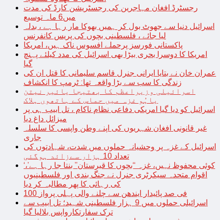
رجسٹرڈ افغان مہاجرین کی رجسٹریشن کارڈ کی مدت
میں6 ماہ توسیع
اسرائیل دنیا سے جھوٹ بول کر ہمیں بھوکا مار رہا ہے ، بدلہ
لیا جائے ، فلسطینی بچوں کی پریس کانفرنس
پاکستانی فورسز پرحملے افسوس ناک ہیں، امریکا
امریکا کا دوسرا بحری بیڑا بھی اسرائیل کی مدد کیلئے پہنچ
گیا
عمران خان نے بتایا ایرانی جنرل قاسم سلیمانی کا قتل ان کی
زندگی کا سب سے بڑا واقعہ تھا: ٹرمپ کا انکشاف
اسرائیلی وزیراعظم کا بھتیجا یائیر نیتن
یاہُو غزہ میں حماس کے ہاتھوں ہلاک
اسرائیل کو دیا گیا امریکی دفاعی نظام ناکام ، تل ابیب ہی پر
میزائل داغ دیا
غیر قانونی افغان شہریوں کی اپنے وطن واپسی کا سلسلہ
جاری
اسرائیل کے غزہ پر وحشیانہ حملوں میں شدت، شہادتوں کی
تعداد 10 ہزار سےزائد ہوگئی
‘کوئی محفوظ نہیں، غزہ “بچوں کا قبرستان” بنتا جا رہا ہے’،
اقوام متحدہ سیکرٹری جنرل نے جنگ بندی اور فلسطینیوں
کی رہائی کا پھر مطالبہ کر دیا
100 فی صد پائیدار ایندھن سے چلنے والی پہلی پرواز
اسرائیلی حملوں میں 9 ہزار فلسطینی شہید؛ تل ابیب سے
ترک سفارتکارواپس بلالیا گیا