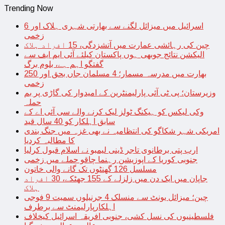
Trending Now
اسرائیل میں میزائل لگنے سے بھارتی شہری ہلاک اور 6
زخمی
چین کی رہائشی عمارت میں آتشزدگی، 15 افراد ہلاک
الیکشن نتائج جوبھی ہوں پاکستان کیلئے آئی ایم ایف سے
گفتگو اہم ہے، بلوم برگ
بھارت میں مدرسہ مسمار؛ 4 مسلمان جاں بحق اور 250
زخمی
وزیرستان؛ پی ٹی آئی پارلیمنٹرین کے امیدوار کی گاڑی پر بم
حملہ
وکی لیکس کو ہیکنگ ٹولز لیک کرنے والے سی آئی اے کے
سابق اہلکار کو 40 سال قید
امریکی شہر شکاگو کی انتظامیہ نے بھی غزہ میں جنگ بندی
کا مطالبہ کردیا
ارب پتی برطانوی تاجر ڈینی لیمبو نے اسلام قبول کرلیا
جنوبی کوریا کے اپوزیشن رہنما چاقو حملے میں زخمی
مسلسل 126 گھنٹوں تک گانے والی خاتون
جاپان میں ایک دن میں زلزلے کے 155 جھٹکے، 30 افراد
ہلاک
چین؛ میزائل یونٹ سے منسلک 4 جرنیلوں سمیت 9 فوجی
اہلکارپارلیمنٹ سے برطرف
فلسطینیوں کی نسل کشی، جنوبی افریقہ اسرائیل کیخلاف