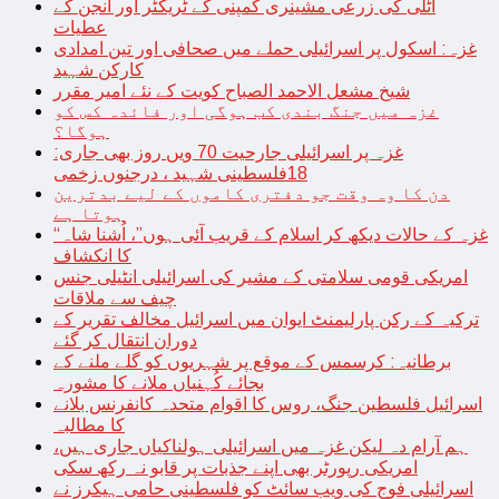
اٹلی کی زرعی مشینری کمپنی کے ٹریکٹر اور انجن کے
عطیات
غزہ: اسکول پر اسرائیلی حملے میں صحافی اور تین امدادی
کارکن شہید
شیخ مشعل الاحمد الصباح کویت کے نئے امیر مقرر
غزہ میں جنگ بندی کب ہوگی اور فائدہ کس کو
ہوگا؟
غزہ پر اسرائیلی جارحیت 70 ویں روز بھی جاری:
18فلسطینی شہید ، درجنوں زخمی
دن کا وہ وقت جو دفتری کاموں کے لیے بدترین
ہوتا ہے
“غزہ کے حالات دیکھ کر اسلام کے قریب آئی ہوں”، اُشنا شاہ
کا انکشاف
امریکی قومی سلامتی کے مشیر کی اسرائیلی انٹیلی جنس
چیف سے ملاقات
ترکیہ کے رکن پارلیمنٹ ایوان میں اسرائیل مخالف تقریر کے
دوران انتقال کر گئے
برطانیہ: کرسمس کے موقع پر شہریوں کو گلے ملنے کے
بجائے کُہنیاں ملانے کا مشورہ
اسرائیل فلسطین جنگ، روس کا اقوام متحدہ کانفرنس بلانے
کا مطالبہ
ہم آرام دہ لیکن غزہ میں اسرائیلی ہولناکیاں جاری ہیں،
امریکی رپورٹر بھی اپنے جذبات پر قابو نہ رکھ سکی
اسرائیلی فوج کی ویب سائٹ کو فلسطینی حامی ہیکرز نے