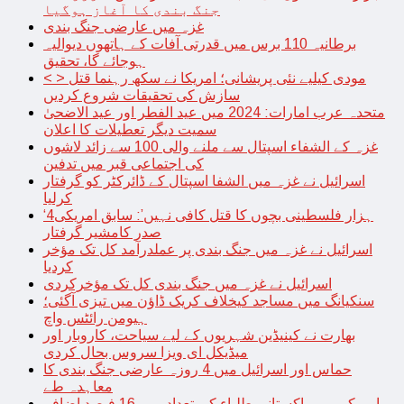
جنگ بندی کا آغاز ہوگیا
غزہ میں عارضی جنگ بندی
برطانیہ 110 برس میں قدرتی آفات کے ہاتھوں دیوالیہ
ہوجائے گا، تحقیق
< > مودی کیلیے نئی پریشانی؛ امریکا نے سکھ رہنما قتل
سازش کی تحقیقات شروع کردیں
متحدہ عرب امارات: 2024 میں عید الفطر اور عید الاضحیٰ
سمیت دیگر تعطیلات کا اعلان
غزہ کے الشفاء اسپتال سے ملنے والی 100 سے زائد لاشوں
کی اجتماعی قبر میں تدفین
اسرائیل نے غزہ میں الشفا اسپتال کے ڈائرکٹر کو گرفتار
کرلیا
‘4ہزار فلسطینی بچوں کا قتل کافی نہیں’: سابق امریکی
صدر کامشیر گرفتار
اسرائیل نے غزہ میں جنگ بندی پر عملدرآمد کل تک مؤخر
کردیا
اسرائیل نے غزہ میں جنگ بندی کل تک مؤخرکردی
سنکیانگ میں مساجد کیخلاف کریک ڈاؤن میں تیزی آگئی؛
ہیومن رائٹس واچ
بھارت نے کینیڈین شہریوں کے لیے سیاحت، کاروبار اور
میڈیکل ای ویزا سروس بحال کردی
حماس اور اسرائیل میں 4 روزہ عارضی جنگ بندی کا
معاہدہ طے
امریکہ میں پاکستانی طلباء کی تعداد میں 16 فیصد اضافہ