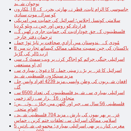
نوجوان شہید
جاسوسی کا الزام ثابت، قطر نے بھارتی بحریہ کے 8 اہلکاروں
کو سزائے موت سنادی
سلامتی کونسل اجلاس؛ اسرائیل کی حمایت میں امریکی
قرارداد کو روس اور چین نے ویٹو کردیا
فلسطینیوں کے حق خودارادیت کی حمایت جاری رکھیں گے،
ترجمان دفتر خارجہ
مُودی کے ہندوستان میں آزادیِ صحافت پر تابڑ توڑ حملے
پاکستان کی چین سمیت مختلف ممالک کیساتھ تجارت میں 8
ارب ڈالر کی گڑبڑ
اسرائیلی جنگی جرائم کو اجاگر کرنے پر ویب سمٹ کے سی
ای او مستعفی
اسرائیل کا غزہ پر بڑے زمینی حملے کا دعویٰ ، بمباری سے
مزید سینکڑوں فلسطینی شہید
افغان شہریوں کی وطن واپسی،مزید 4239 افراد واپس چلے
گئے
اسرائیلی بمباری سے شہید فلسطینیوں کی تعداد 6500 سے
متجاوز، 16 ہزار سے زائد زخمی
فلسطینی 56 سال سے جبر اور گٹھن میں جکڑے ہوئے ہیں؛
اقوامِ متحدہ
غزہ پر پھر بموں کی بارش ، مزید 704 فلسطینی شہید ،
اسلامی ممالک اسرائیل سے تعلقات ختم کریں ، حماس
مغربی کنارے پر بھی اسرائیلی بمباری؛ مجموعی شہادتیں 5