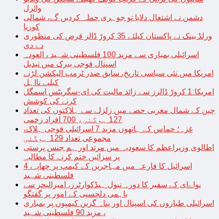
وائرل
دشمن نے اشتعال دلایا تو جوہری حملہ کردیں گے، شمالی
کوریا
ورلڈ بینک نے پاکستان کیلئے 35 کروڑ ڈالر قرض کی منظوری
دے دی
اسرائیلی بمباری سے مزید 100 فلسطینی شہید ، العودہ
اسپتال فوجی بیرک میں تبدیل
امریکا میں نئی سیاسی تاریخ، سابق صدر ٹرمپ الیکشن لڑنے
کیلیے نااہل
امریکا:1 کروڑ ڈالرز سے زائد مالیت کی ای-سگریٹس اسمگل
کرنے کی کوشش
چین کے شمال مغربی حصے میں زلزلے سے ہلاکتوں کی تعداد
127 ہوگئی، 700 افراد زخمی
غزہ؛ حماس کے ہاتھوں مزید 7 اسرائیلی فوجی ہلاک،
مجموعی تعداد 129 ہوگئی
اطالوی وزیراعظم کا سعودیہ میں مرتد اور ہم جنس پرستی
پر سزائیں ختم کرنے کا مطالبہ
اسرائیل کا فارعہ میں مہاجرین کے کیمپ پر چھاپہ، 4
فلسطینی شہید
یواےای کے سفیر کا دورہ نیول ہیڈکوارٹرز، امیرالبحر سے
باہمی دلچسپی کے امور پر گفتگو
اسرائیلی طیاروں کی اسپتال اور پناہ گزین کیمپوں پر بمباری
، مزید 90 فلسطینی شہید