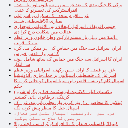
ترکی کا جنگ بندی کے بعد غزہ میں ہسپتالوں اور تباہ شدہ
انفرانسٹرکچر کی تعمیرنو کا عندیہ
غزہ ،اقوام متحدہ کے سکول پر اسرائیلی
بمباری،50فلسطینی شہید
جنوبی افریقا نے اسرائیل کیخلاف بین الاقوامی فوجداری
عدالت میں شکایت درج کرا دی
ہالینڈ میں پہلی بار مسلم تارکین وطن خاتون وزیراعظم
بننے کے قریب
ایران اسرائیل سے جنگ میں حماس کی ہر ممکن مدد کرے
گا: سربراہ قدس فورس
ایران کا اسرائیل سے جنگ میں حماس کے ساتھ شامل ہونے
سے انکار
غزہ پر قبضے کا ارادہ نہیں رکھتے: اسرائیلی وزیراعظم
اسرائیل کے فلسطینی اسپتالوں پر حملےجاری، انڈونیشیا
اسپتال کام کرنےسے قاصر، ابن سینا اسپتال کو خالی کرنے کا
حکم
پاکستان کیلیے کلائمیٹ انویسٹمنٹ فنڈ پروگرام شروع
کرینگے، برطانوی ہائی کمشنر
ٹینکوں کا محاصرہ، ڈرونز کی پرواز، بجلی پانی بند، غزہ کے
اسپتال جیل کا منظر پیش کرنے لگے
غزہ میں انڈونیشیا اسپتال مکمل غیر فعال،
مریضوں کا علاج ناممکن ہوگیا
کینیڈا؛ پاکستانی خاندان کے 4 افراد کو ٹرک سے کچلنے والا