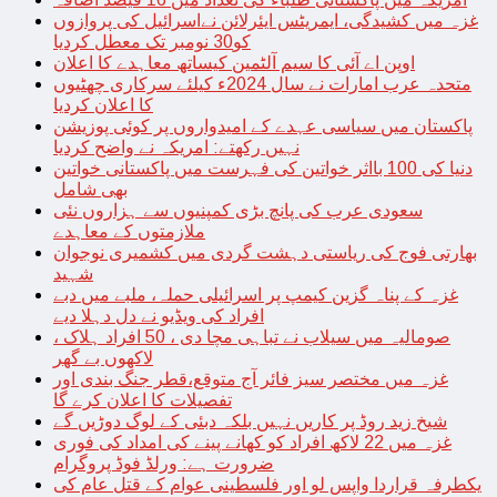
غزہ میں کشیدگی، ایمریٹس ایئرلائن نےاسرائیل کی پروازوں
کو30 نومبر تک معطل کردیا
اوپن اے آئی کا سیم آلٹمین کیساتھ معاہدے کا اعلان
متحدہ عرب امارات نے سال 2024ء کیلئے سرکاری چھٹیوں
کا اعلان کردیا
پاکستان میں سیاسی عہدے کے امیدواروں پر کوئی پوزیشن
نہیں رکھتے: امریکہ نے واضح کردیا
دنیا کی 100 بااثر خواتین کی فہرست میں پاکستانی خواتین
بھی شامل
سعودی عرب کی پانچ بڑی کمپنیوں سے ہزاروں نئی
ملازمتوں کے معاہدے
بھارتی فوج کی ریاستی دہشت گردی میں کشمیری نوجوان
شہید
غزہ کے پناہ گزین کیمپ پر اسرائیلی حملہ، ملبے میں دبے
افراد کی ویڈیو نے دل دہلا دیے
صومالیہ میں سیلاب نے تباہی مچا دی ، 50 افراد ہلاک ،
لاکھوں بے گھر
غزہ میں مختصر سیز فائر آج متوقع،قطر جنگ بندی اور
تفصیلات کا اعلان کرے گا
شیخ زید روڈ پر کاریں نہیں بلکہ دبئی کے لوگ دوڑیں گے
غزہ میں 22 لاکھ افراد کو کھانے پینے کی امداد کی فوری
ضرورت ہے: ورلڈ فوڈ پروگرام
یکطرفہ قراردا واپس لو اور فلسطینی عوام کے قتل عام کی