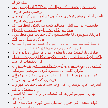
ہیک کر لیا
افغان حکومت TTP قیادت کو پاکستان کے حوالے کرے،
ترجمان دفتر خارجہ
نام نہاد لداخ یونین ٹریٹری کو کبھی تسلیم نہیں کیا: ترجمان
چینی وزارت خارجہ
فلسطین پر اسرائیلی مظالم کیخلاف بائیڈن انتظامیہ کے
ملازمین کا وائٹ ہاوس کے باہر احتجاج
امریکا: یہودیوں کا فلسطینیوں کی حمایت میں مظاہرہ،
مرکزی شاہراہ بلاک
دنیا کے سب سے زیادہ رحم دل کہے جانےوالے جج
فرینک کیپریو سرطان کا شکار ہوگئے
بھارتی پارلیمنٹ میں نامعلوم افراد کا حملہ؛ ویڈیو وائرل
پاکستان کے مطالبے پر افغان حکومت کا ڈی آئی خان حملے
کی تحقیقات کا عہد
کشمیر پر بھارتی سپریم کورٹ کا فیصلہ غیر قانونی قرار،
نگران کابینہ نے مسترد کردیا، مرتضی سولنگی
غزہ میں مزید 10 اسرائیلی فوجی ہلاک؛ 2 یرغمالی
فوجیوں کی لاشیں بھی برآمد
اسرائیل غزہ پربمباری کی وجہ سےعالمی حمایت کھو رہا
ہے،صدر بائیڈن
بھارتی سپریم کورٹ کے فیصلے پر او آئی سی کا اظہارِ
تشویش
اقوام متحدہ کی جنرل اسمبلی میں فوری جنگ بندی کی
قرارداد منظور