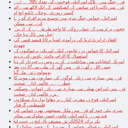
غزہ جنگ میں ہلاک اسرائیلی فوجیوں کی تعداد 395 ہوگئی
غزہ میں ڈائیریا اور سانس کے انفیکشنز کے ایک لاکھ سے زائد
کیسز رپورٹ ہوچکے: ڈبلیو ایچ او
اسرائیل، حماس جنگ بندی میں توسیع مزید افراد کو رہا
کرنے سے ممکن
‘ججوں پر ٹرمپ کے حملے روکنے کا واحد طریقہ ہے کہ انہیں
جیل میں ڈال دیا جائے’
افغان ٹرانزٹ ٹریڈ کی درآمدی اشیا پر10 فیصد فیس کی
چھوٹ
اسرائیل کا حماس پر رعایتوں کیلئے امریکی یرغمالیوں کے
استعمال کا الزام، وائٹ ہاؤس کی تردید
امریکہ انتخابات میں مداخلت نہ کرے، روس نے خبردار کر دیا
جسے اللہ رکھے؛ غزہ میں گھر کے ملبے سے37 دن بعد
نومولود زندہ مل گیا
غزہ میں بمباری سے زیادہ لوگوں کی بیماریوں سے موت کا
خطرہ ہے, عالمی ادارہ صحت
غزہ میں امراض پھیلنے سے بمباری سے زیادہ اموات ہوسکتی
ہیں، عالمی ادارہ صحت
اسرائیلی فوج نے مغربی کنارے پر دھاوا بول دیا، سیکڑوں
فلسطینی گرفتار
میری بیٹی خود کو غزہ میں ملکہ سمجھتی تھی، حماس کی
قید سے رہا اسرائیلی خاتون حسن سلوک سے متاثر
بکر پرائز 2024آئرش مصنف پال لنچ نے جیت لیا
اسرائیلی یرغمالی حماس کے سربراہ کے حسن سلوک کے