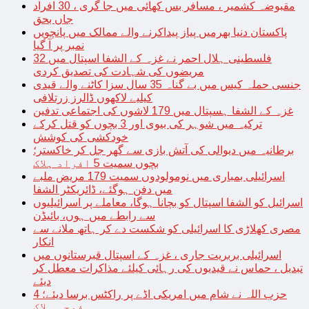
مقبوضہ کشمیر ، مسافر بس کھائی میں جا گری ، 30 افراد
جاں بحق
پاکستان دنیا بھرمیں پیاز پیداکرنے والے ممالک میں پانچویں
نمبر پر آ گیا
فلسطینی ہلال احمر نے غزہ کے الشفا اسپتال میں 32
مریضوں کی شہادت کی تصدیق کردی
جنسی حملہ کیس میں بے گناہ 35 سال سزا کاٹنے والے قیدی
کیلیے لاکھوں ڈالرز زرتلافی
غزہ کے الشفا ہسپتال میں 179 لاشوں کی اجتماعی تدفین
ترکیہ میں شوہر کی بیوی اور 3 بچوں کو قتل کرکے
خودکشی کی کوشش
برطانیہ میں دیوالی کی آتش بازی سے گھر جل کر خاکستر؛
بچوں سمیت 5 افراد ہلاک
اسرائیلی بمباری میں نومولودوں سمیت 179 مریض ملبے
میں دفن ہوگئے، ڈائریکٹر الشفا
اسرائیل کو الشفا اسپتال کو بچانا ہوگا، معاملے پر اسرائیلیوں
سے رابطے میں ہوں، بائیڈن
مصری کھلاڑی کا اسرائیلی کو شکست دے کر ہاتھ ملانے سے
انکار
اسرائیلی بربریت جاری ، غزہ کے اسپتال قبرستانوں میں
تبدیل ، حماس نے قیدیوں کی رہائی کیلئے مذاکرات معطل کر
دیئے
حزب اللہ نے شام میں امریکی اڈے پر راکٹس برسا دیئے؛ 4
فوجی ہلاک