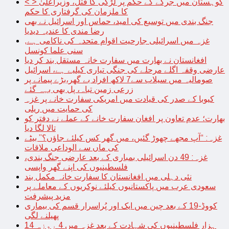
< > کوہستان میں جرگے کے حکم پر لڑکی کا قتل، وزیراعلیٰ
کا ملزمان کی گرفتاری کا حکم
جنگ بندی میں توسیع کی امید، حماس اور اسرائیل نے بھی
رضا مندی کا عندیہ دیدیا
غزہ میں اسرائیلی جارحیت اقوام متحدہ کی ناکامی ہے,
سنی علما کونسل
افغانستان نے بھارت میں سفارت خانہ مستقل بند کر دیا
عارضی وقفہ اگلے مرحلے کی جنگی تیاری کیلیے ہے، اسرائیل
صومالیہ میں سیلاب سے7 لاکھ افراد بے گھر،بڑے پیمانے پر
زرعی زمین تباہ، پل بھی بہہ گئے
کیوبا کے صدر کی قیادت میں امریکی سفارت خانے پر غزہ
کی حمایت میں ریلی
بھارت؛ عدم تعاون پر افغان سفارت خانے کے عملے نے دفتر کو
تالا لگا دیا
غزہ: “آپ مجھے چھوڑ گئیں، میں گھر کس کیلئے جاؤں؟” بیٹے
کی ماں سے الوداعی ملاقات
غزہ: 49 دن اسرائیلی بمباری کے بعد عارضی جنگ بندی،
فلسطینیوں کی اپنے گھر واپسی
نئی دہلی میں افغانستان کا سفارت خانہ مکمل بند
سعودی عرب میں پاکستانیوں کیلئے نوکریوں کے معاملے پر
مزید پیشرفت
کووڈ-19 کے بعد چین میں ایک اور پُراسرار قسم کی بیماری
پھیلنے لگی
14 ہزار فلسطینیوں کی شہادت کے بعد غزہ میں 4 روزہ