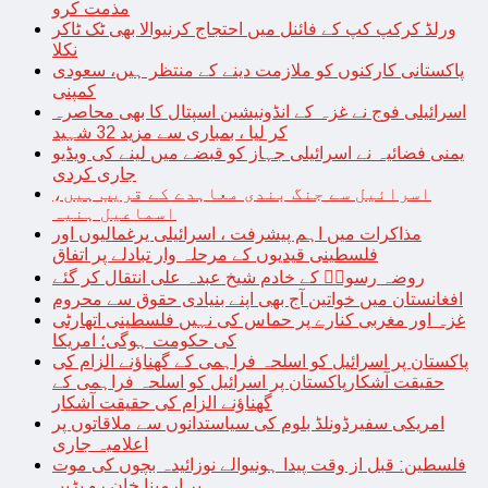
مذمت کرو
ورلڈ کرکپ کپ کے فائنل میں احتجاج کرنیوالا بھی ٹک ٹاکر
نکلا
پاکستانی کارکنوں کو ملازمت دینے کے منتظر ہیں، سعودی
کمپنی
اسرائیلی فوج نے غزہ کے انڈونیشین اسپتال کا بھی محاصرہ
کر لیا ، بمباری سے مزید 32 شہید
یمنی فضائیہ نے اسرائیلی جہاز کو قبضے میں لینے کی ویڈیو
جاری کردی
اسرائیل سے جنگ بندی معاہدے کے قریب ہیں،
اسماعیل ہنیہ
مذاکرات میں اہم پیشرفت ، اسرائیلی یرغمالیوں اور
فلسطینی قیدیوں کے مرحلہ وار تبادلے پر اتفاق
روضہ رسولؐ کے خادم شیخ عبدہ علی انتقال کر گئے
افغانستان میں خواتین آج بھی اپنے بنیادی حقوق سے محروم
غزہ اور مغربی کنارے پر حماس کی نہیں فلسطینی اتھارٹی
کی حکومت ہوگی؛ امریکا
پاکستان پر اسرائیل کو اسلحہ فراہمی کے گھناؤنے الزام کی
حقیقت آشکارپاکستان پر اسرائیل کو اسلحہ فراہمی کے
گھناؤنے الزام کی حقیقت آشکار
امریکی سفیرڈونلڈ بلوم کی سیاستدانوں سے ملاقاتوں پر
اعلامیہ جاری
فلسطین: قبل از وقت پیدا ہونیوالے نوزائیدہ بچوں کی موت
پر ارمینا خان رو پڑیں