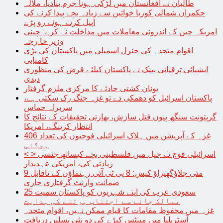
طالبان نے افغانستان میں لڑکی ہونا جرم بنادیا، ملالہ
حکمراں شمالی کوریا خواتین سے زیادہ بچے پیدا کرنے کی
اپیل کرتے ہوئے رو پڑے
امریکہ چین کے اندرونی معاملات میں مداخلت نہ کرے: چینی
وزیر خا رجہ
اقوام متحدہ کی جنرل اسمبلی میں پاکستان کی بڑی
کامیابی
ایشیائی ترقیاتی بینک نے پاکستان کیلئے قرض کی منظوری
دیدی
یونان کشتی حادثے کا مرکزی ملزم گرفتار
پاکستان اسرائیل کو دھمکی دے تو غزہ جنگ رک سکتی ہے،
سربراہ حماس
گرپتونت سنگھ پنوں قتل سازش، بھارتی تحقیقات کے نتائج کا
انتظار کرینگے، امریکا
غزہ کے آپریشن میں ہلاک اسرائیلی فوجیوں کی تعداد 406
ہوگئی
< > اسرائیلی فوج نے جیل میں فلسطینی بچے کیساتھ جنسی
زیادتی کی، امریکی عہدیدار
9 مئی جلاؤگھیراؤ کیس: 8 پی ٹی آئی رہنماؤں کے ناقابل
ضمانت وارنٹ گرفتاری جاری
سعودی عرب کی اپنے شہریوں کو پاکستان سمیت 25
ممالک جانے سے اجتناب برتنے کی ہدایت
غزہ میں محفوظ مقامات کا قیام ممکن نہیں، اقوام متحدہ
آسٹریلیا میں مینٹس کیڑے کی دو نئی نسلیں دریافت