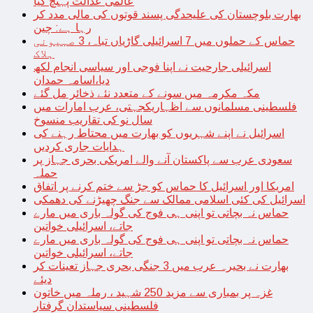
عالمی عدالت پہنچ گیا
بھارت بلوچستان کی علیحدگی پسند قوتوں کی مالی مدد کر
رہا ہے: چین
حماس کے حملوں میں 7 اسرائیلی گاڑیاں تباہ، 3 صہیونی
ہلاک
اسرائیلی جارحیت نے اپنا فوجی اور سیاسی انجام لکھ
دیا،اسامہ حمدان
مکہ مکرمہ میں سونے کے متعدد نئے ذخائر مل گئے
فلسطینی مسلمانوں سے اظہاریکجہتی، عرب امارات میں
سال نو کی تقاریب منسوخ
اسرائیل نے اپنے شہریوں کو بھارت میں محتاط رہنے کی
ہدایات جاری کردیں
سعودی عرب سے پاکستان آنے والے امریکی بحری جہاز پر
حملہ
امریکا اور اسرائیل کا حماس کو جڑ سے ختم کرنے پر اتفاق
اسرائیل کی کئی اسلامی ممالک سے جنگ چھیڑنے کی دھمکی
حماس نہ بچاتی تو اپنی ہی فوج کی گولہ باری میں مارے
جاتے، اسرائیلی خواتین
حماس نہ بچاتی تو اپنی ہی فوج کی گولہ باری میں مارے
جاتے، اسرائیلی خواتین
بھارت نے بحیرہ عرب میں 3 جنگی بحری جہاز تعینات کر
دیئے
غزہ پر بمباری سے مزید 250 شہید ، رملہ میں خاتون
فلسطینی سیاستدان گرفتار