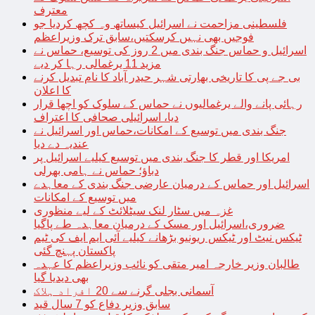
معترف
فلسطینی مزاحمت نے اسرائیل کیساتھ وہ کچھ کردیا جو
فوجیں بھی نہیں کرسکتیں،سابق ترک وزیراعظم
اسرائیل و حماس جنگ بندی میں 2 روز کی توسیع، حماس نے
مزید 11 یرغمالی رہا کر دیے
بی جے پی کا تاریخی بھارتی شہر حیدر آباد کا نام تبدیل کرنے
کا اعلان
رہائی پانے والے یرغمالیوں نے حماس کے سلوک کو اچھا قرار
دیا، اسرائیلی صحافی کا اعتراف
جنگ بندی میں توسیع کے امکانات،حماس اور اسرائیل نے
عندیہ دے دیا
امریکا اور قطر کا جنگ بندی میں توسیع کیلیے اسرائیل پر
دباؤ؛ حماس نے ہامی بھرلی
اسرائیل اور حماس کے درمیان عارضی جنگ بندی کے معاہدے
میں توسیع کے امکانات
غزہ میں سٹار لنک سیٹلائٹ کے لیے منظوری
ضروری،اسرائیل اور مسک کے درمیان معاہدہ طے پاگیا
ٹیکس نیٹ اور ٹیکس ریونیو بڑھانے کیلیے آئی ایم ایف کی ٹیم
پاکستان پہنچ گئی
طالبان وزیر خارجہ امیر متقی کو نائب وزیراعظم کا عہدہ
بھی دیدیا گیا
آسمانی بجلی گرنے سے 20 افراد ہلاک
سابق وزیر دفاع کو 7 سال قید