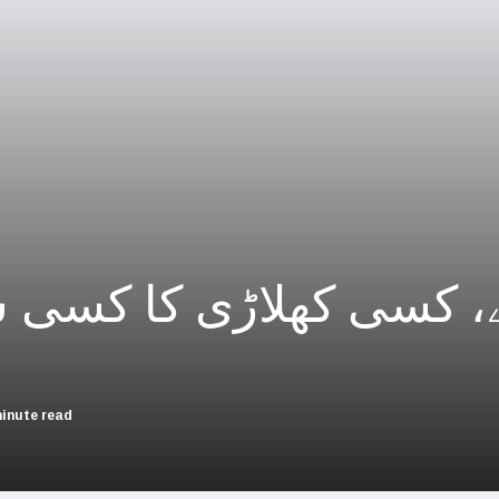
چین؛ میزائل یونٹ سے منسلک 4 جرنیلوں سمیت 9 فوجی اہلکارپارلیمنٹ سے برطرف
فلسطینیوں کی نسل کشی، جنوبی
بھارت بلوچستان کی عل
حماس کے حملوں میں 7 اسرائیلی گ
اسرائیلی جارحیت نے ا
فلسطینی مسلمانوں سے اظہاریکجہ
، کسی کھلاڑی کا کسی 
اسرائیل نے اپنے شہریوں ک
سعودی عرب سے
امریکا ا
minute read
اسرائیل کی