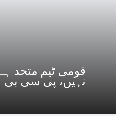
قومی ٹیم متحد ہے
نہیں، پی سی بی