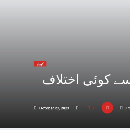
 افریقہ اسرائیل کیخلاف عالمی عدالت پہنچ گیا
یحدگی پسند قوتوں کی مالی مدد کر رہا ہے: چین
اڑیاں تباہ، 3 صہیونی ہلاک
پنا فوجی اور سیاسی انجام لکھ دیا،اسامہ حمدان
مکہ مکرمہ میں سونے کے متعدد نئے ذخائر مل گئے
کھیل
تی، عرب امارات میں سال نو کی تقاریب منسوخ
سے کوئی اختلاف
و بھارت میں محتاط رہنے کی ہدایات جاری کردیں
 پاکستان آنے والے امریکی بحری جہاز پر حملہ
ور اسرائیل کا حماس کو جڑ سے ختم کرنے پر اتفاق
October 23, 2023
7
0 
 کئی اسلامی ممالک سے جنگ چھیڑنے کی دھمکی