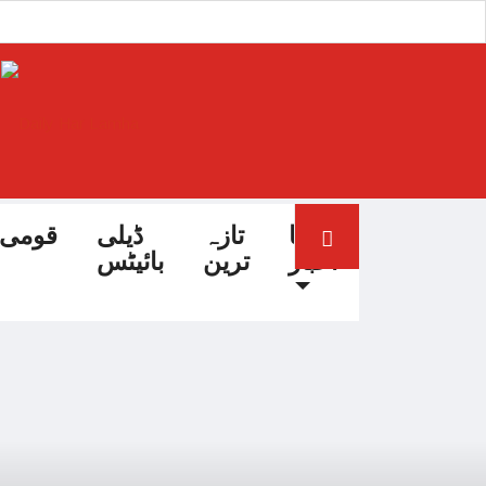
آج کا
تازہ
ڈیلی
قومی
اخبار
ترین
بائیٹس