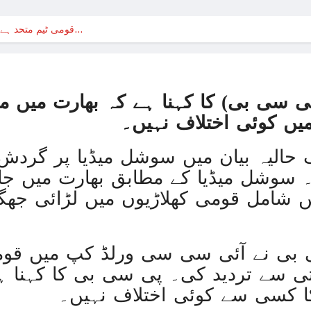
حماس نہ بچاتی تو اپنی ہی فوج
قومی ٹیم متحد ہے، کسی کھلاڑی کا کسی سے کوئی…
حماس نہ بچاتی تو اپنی ہی فوج
بھارت نے بحیرہ عرب میں 
غزہ پر بمباری سے مزید 250 شہید ، رملہ میں خاتون فلسطینی سیاستدان گرفتار
ی سی بی) کا کہنا ہے کہ بھارت میں م
ذاتی مفاد کو ترجیح دین
میں کوئی اختلاف نہیں۔
غزہ جنگ؛ پاکستان میں بائیکاٹ م
 حالیہ بیان میں سوشل میڈیا پر گردش
روس کا یوکری
۔ سوشل میڈیا کے مطابق بھارت میں 
ں شامل قومی کھلاڑیوں میں لڑائی جھگ
غزہ: ‘آج بھی صبح ہمیں ناشتہ نہیں ملا
ا
بی نے آئی سی سی ورلڈ کپ میں قوم
غزہ می
تی سے تردید کی۔ پی سی بی کا کہنا ہ
آئی ایم ایف کی ش
ا کسی سے کوئی اختلاف نہیں۔
ترک