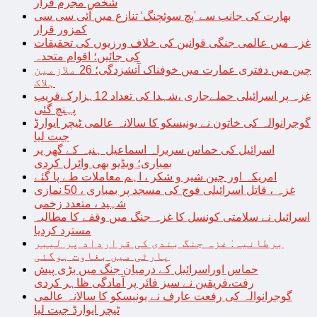
شخص مجرم قرار
بھارت کی جانب سے ’پچ سوئچنگ‘ تنازع میں آئی سی سی
کمزور قرار
غزہ میں عالمی جنگی قوانین کی خلاف ورزیوں کی تحقیقات
کی جائیں؛ اقوام متحدہ
چین میں دفتری عمارت میں خوفناک آتشزدگی؛ 26 ملازمین
ہلاک
غزہ پر اسرائیلی حملےجاری ،شہدا کی تعداد 12ہزارکےقریب
پہنچ گئی
گوجرانوالہ کی خاتون نے یونیسکو کا سالانہ عالمی ٹیچر ایوارڈ
جیت لیا
اسرائیل کی حماس سربراہ اسماعیل ہنیہ کے گھر پر
بمباری؛ ویڈیو بھی وائرل کردی
امریکہ اور چین شیر و شکر ، اہم معاملات طے پا گئے
غزہ ، قاتل اسرائیلی فوج کی مسجد پر بمباری ، 50 نمازی
شہید ، متعدد زخمی
اسرائیل نے سلامتی کونسل کا غزہ جنگ میں وقفے کا مطالبہ
مسترد کردیا
برطانیہ: غزہ جنگ بندی کی قرارداد پر لیبر
پارٹی میں بغاوت ہوگئی
حماس اوراسرائیل کے درمیان جنگ میں بڑی پیش
رفت،فریقین نے سیز فائر پر آمادگی ظاہر کردی
گوجرانوالہ کی رفعت عارف نے یونیسکو کا سالانہ عالمی
ٹیچر ایوارڈ جیت لیا