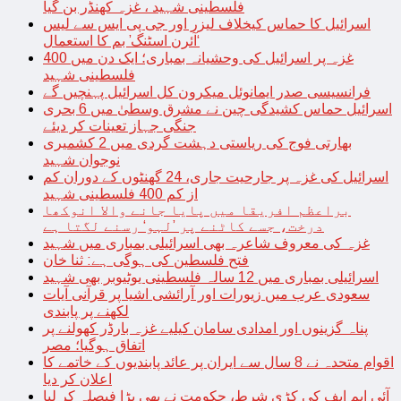
فلسطینی شہید ، غزہ کھنڈر بن گیا
اسرائیل کا حماس کیخلاف لیزر اور جی پی ایس سے لیس
‘آئرن اسٹنگ’ بم کا استعمال
غزہ پر اسرائیل کی وحشیانہ بمباری؛ ایک دن میں 400
فلسطینی شہید
فرانسیسی صدر ایمانوئل میکرون کل اسرائیل پہنچیں گے
اسرائیل حماس کشیدگی چین نے مشرق وسطیٰ میں 6 بحری
جنگی جہاز تعینات کر دیئے
بھارتی فوج کی ریاستی دہشت گردی میں 2 کشمیری
نوجوان شہید
اسرائیل کی غزہ پر جارحیت جاری، 24 گھنٹوں کے دوران کم
از کم 400 فلسطینی شہید
براعظم افریقا میں پایا جانے والا انوکھا
درخت، جسے کاٹنے پر ’لہو‘ رسنے لگتا ہے
غزہ کی معروف شاعرہ بھی اسرائیلی بمباری میں شہید
فتح فلسطین کی ہوگی ہے: ثنا خان
اسرائیلی بمباری میں 12 سالہ فلسطینی یوٹیوبر بھی شہید
سعودی عرب میں زیورات اور آرائشی اشیا پر قرآنی آیات
لکھنے پر پابندی
پناہ گزینوں اور امدادی سامان کیلیے غزہ بارڈر کھولنے پر
اتفاق ہوگیا؛ مصر
اقوام متحدہ نے 8 سال سے ایران پر عائد پابندیوں کے خاتمے کا
اعلان کر دیا
آئی ایم ایف کی کڑی شرط، حکومت نے بھی بڑا فیصلہ کر لیا