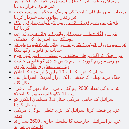
رہنماؤں نےاسرائیل کے غزہ اسپتال پر حملے کو ناجائز اور
غیر قانونی قرار دے دیا
برطانیہ میں طوفان “بابت” کی وارننگ، محکمہ موسمیات نے
تیز رفتار ہوائوں سے خبردار کردیا
بیلجیئم میں سویڈن کے 2 شہریوں کو گولیاں مارکر ہلاک
کردیا گیا
غزہ پر اگلا حملہ زمینی کارروائی کے بجائے سرپرائز بھی
ہوسکتا ہے، اسرائیل کی دھمکی
غزہ میں دوران ڈیوٹی ڈاکٹر والد اور بھائی کی لاشیں دیکھ کر
جذبات پر قابو نہ رکھ سکا
غزہ جنگ کا اگلا مرحلہ مختلف ہو سکتا ہے، اسرائیلی فوج
بھارتی سپریم کورٹ نے ہم جنس شادی کو قانونی حیثیت
دینے سے معذوری ظاہر کردی
جاپان کا غزہ کے لیے 10 ملین ڈالر امداد کا اعلان
جنگ مزید پھیلنے کا خدشہ ، ایک ہزار امریکی اسرائیل سے
نکل گئے
شہداء کی تعداد 2600 ہو گئی ، مردہ خانے بھر گئے ، غزہ
سے 11 لاکھ فلسطینیوں کا انخلاء
اسرائیل کے حامی امریکی چینل نے3 مسلمان اینکرز کو
معطل کردیا
غزہ پر قبضہ کرنا اسرائیل کی بڑی غلطی ہوگی: امریکی
صدر
غزہ پر اسرائیلی جارحیت کا سلسلہ جاری، 2600 سے زائد
فلسطینی شہید