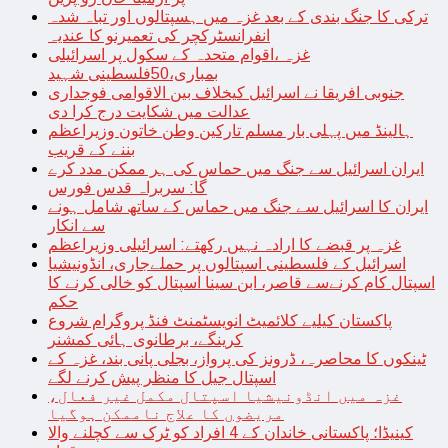
ترکی کا جنگ بندی کے بعد غزہ میں ہسپتالوں اور تباہ شدہ
انفرانسٹرکچر کی تعمیرنو کا عندیہ
غزہ ،اقوام متحدہ کے سکول پر اسرائیلی
بمباری،50فلسطینی شہید
جنوبی افریقا نے اسرائیل کیخلاف بین الاقوامی فوجداری
عدالت میں شکایت درج کرا دی
ہالینڈ میں پہلی بار مسلم تارکین وطن خاتون وزیراعظم
بننے کے قریب
ایران اسرائیل سے جنگ میں حماس کی ہر ممکن مدد کرے
گا: سربراہ قدس فورس
ایران کا اسرائیل سے جنگ میں حماس کے ساتھ شامل ہونے
سے انکار
غزہ پر قبضے کا ارادہ نہیں رکھتے: اسرائیلی وزیراعظم
اسرائیل کے فلسطینی اسپتالوں پر حملےجاری، انڈونیشیا
اسپتال کام کرنےسے قاصر، ابن سینا اسپتال کو خالی کرنے کا
حکم
پاکستان کیلیے کلائمیٹ انویسٹمنٹ فنڈ پروگرام شروع
کرینگے، برطانوی ہائی کمشنر
ٹینکوں کا محاصرہ، ڈرونز کی پرواز، بجلی پانی بند، غزہ کے
اسپتال جیل کا منظر پیش کرنے لگے
غزہ میں انڈونیشیا اسپتال مکمل غیر فعال،
مریضوں کا علاج ناممکن ہوگیا
کینیڈا؛ پاکستانی خاندان کے 4 افراد کو ٹرک سے کچلنے والا