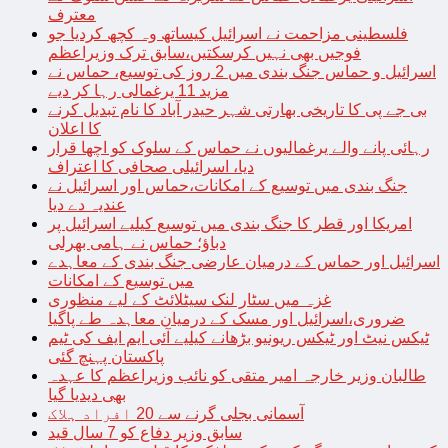
معترف
فلسطینی مزاحمت نے اسرائیل کیساتھ وہ کچھ کردیا جو
فوجیں بھی نہیں کرسکتیں،سابق ترک وزیراعظم
اسرائیل و حماس جنگ بندی میں 2 روز کی توسیع، حماس نے
مزید 11 یرغمالی رہا کر دیے
بی جے پی کا تاریخی بھارتی شہر حیدر آباد کا نام تبدیل کرنے
کا اعلان
رہائی پانے والے یرغمالیوں نے حماس کے سلوک کو اچھا قرار
دیا، اسرائیلی صحافی کا اعتراف
جنگ بندی میں توسیع کے امکانات،حماس اور اسرائیل نے
عندیہ دے دیا
امریکا اور قطر کا جنگ بندی میں توسیع کیلیے اسرائیل پر
دباؤ؛ حماس نے ہامی بھرلی
اسرائیل اور حماس کے درمیان عارضی جنگ بندی کے معاہدے
میں توسیع کے امکانات
غزہ میں سٹار لنک سیٹلائٹ کے لیے منظوری
ضروری،اسرائیل اور مسک کے درمیان معاہدہ طے پاگیا
ٹیکس نیٹ اور ٹیکس ریونیو بڑھانے کیلیے آئی ایم ایف کی ٹیم
پاکستان پہنچ گئی
طالبان وزیر خارجہ امیر متقی کو نائب وزیراعظم کا عہدہ
بھی دیدیا گیا
آسمانی بجلی گرنے سے 20 افراد ہلاک
سابق وزیر دفاع کو 7 سال قید