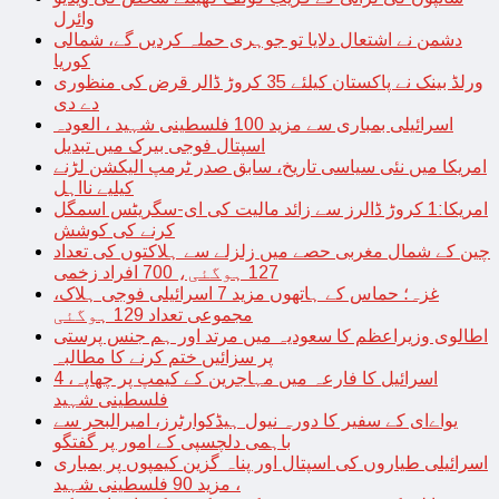
وائرل
دشمن نے اشتعال دلایا تو جوہری حملہ کردیں گے، شمالی
کوریا
ورلڈ بینک نے پاکستان کیلئے 35 کروڑ ڈالر قرض کی منظوری
دے دی
اسرائیلی بمباری سے مزید 100 فلسطینی شہید ، العودہ
اسپتال فوجی بیرک میں تبدیل
امریکا میں نئی سیاسی تاریخ، سابق صدر ٹرمپ الیکشن لڑنے
کیلیے نااہل
امریکا:1 کروڑ ڈالرز سے زائد مالیت کی ای-سگریٹس اسمگل
کرنے کی کوشش
چین کے شمال مغربی حصے میں زلزلے سے ہلاکتوں کی تعداد
127 ہوگئی، 700 افراد زخمی
غزہ؛ حماس کے ہاتھوں مزید 7 اسرائیلی فوجی ہلاک،
مجموعی تعداد 129 ہوگئی
اطالوی وزیراعظم کا سعودیہ میں مرتد اور ہم جنس پرستی
پر سزائیں ختم کرنے کا مطالبہ
اسرائیل کا فارعہ میں مہاجرین کے کیمپ پر چھاپہ، 4
فلسطینی شہید
یواےای کے سفیر کا دورہ نیول ہیڈکوارٹرز، امیرالبحر سے
باہمی دلچسپی کے امور پر گفتگو
اسرائیلی طیاروں کی اسپتال اور پناہ گزین کیمپوں پر بمباری
، مزید 90 فلسطینی شہید