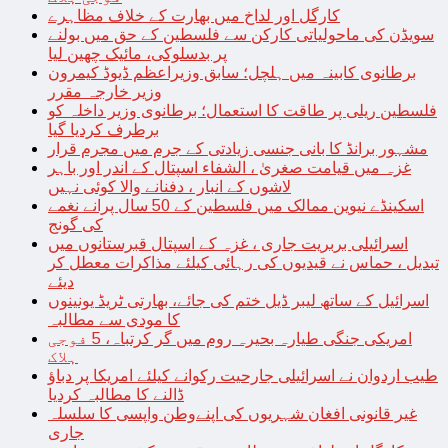
کارگل اور لداخ میں بھارت کے خلاف مظاہرے
سویڈن کی ماحولیاتی کارکن سے فلسطین کے حق میں بولنے
پر بدسلوکی، مائیک چھین لیا
برطانوی کابینہ میں ہلچل؛ سابق وزیراعظم ڈیوڈ کیمرون
وزیر خارجہ مقرر
فلسطین ریلی پر طاقت کا استعمال؛ برطانوی وزیر داخلہ کو
برطرف کردیا گیا
مشہور برانڈ کا بانی جنسی زیادتی کے جرم میں مجرم قرار
غزہ میں قیامت صغریٰ ، الشفاء اسپتال کے اندر اور باہر
لاشوں کے انبار ، دفنانے والا کوئی نہیں
اسکینڈے نیوین ممالک میں فلسطین کے 50 سال پرانے نغمے
کی گونج
اسرائیلی بربریت جاری ، غزہ کے اسپتال قبرستانوں میں
تبدیل ، حماس نے قیدیوں کی رہائی کیلئے مذاکرات معطل کر
دیئے
اسرائیل کے ساتھ لیبر ڈیل ختم کی جائے، بھارتی ٹریڈ یونینوں
کا مودی سے مطالبہ
امریکی جنگی طیارہ بحیرہ روم میں گر کرتباہ، 5 فوجی
ہلاک
طیب اردوان نے اسرائیلی جارحیت رکوانے کیلئے امریکا پر دباؤ
ڈالنے کا مطالبہ کردیا
غیر قانونی افغان شہریوں کی اپنےوطن واپسی کا سلسلہ
جاری