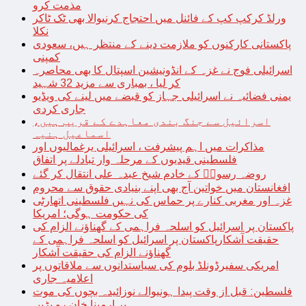
مذمت کرو
ورلڈ کرکپ کپ کے فائنل میں احتجاج کرنیوالا بھی ٹک ٹاکر
نکلا
پاکستانی کارکنوں کو ملازمت دینے کے منتظر ہیں، سعودی
کمپنی
اسرائیلی فوج نے غزہ کے انڈونیشین اسپتال کا بھی محاصرہ
کر لیا ، بمباری سے مزید 32 شہید
یمنی فضائیہ نے اسرائیلی جہاز کو قبضے میں لینے کی ویڈیو
جاری کردی
اسرائیل سے جنگ بندی معاہدے کے قریب ہیں،
اسماعیل ہنیہ
مذاکرات میں اہم پیشرفت ، اسرائیلی یرغمالیوں اور
فلسطینی قیدیوں کے مرحلہ وار تبادلے پر اتفاق
روضہ رسولؐ کے خادم شیخ عبدہ علی انتقال کر گئے
افغانستان میں خواتین آج بھی اپنے بنیادی حقوق سے محروم
غزہ اور مغربی کنارے پر حماس کی نہیں فلسطینی اتھارٹی
کی حکومت ہوگی؛ امریکا
پاکستان پر اسرائیل کو اسلحہ فراہمی کے گھناؤنے الزام کی
حقیقت آشکارپاکستان پر اسرائیل کو اسلحہ فراہمی کے
گھناؤنے الزام کی حقیقت آشکار
امریکی سفیرڈونلڈ بلوم کی سیاستدانوں سے ملاقاتوں پر
اعلامیہ جاری
فلسطین: قبل از وقت پیدا ہونیوالے نوزائیدہ بچوں کی موت
پر ارمینا خان رو پڑیں