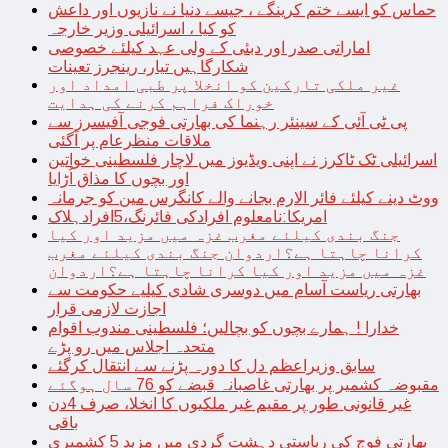
حماس کو ایسے ختم کرینگے ، جیسے دنیا نے نازیوں اور داعش
کو کیا ، اسرائیلی وزیر خارجہ
اماراتی صدر اور دبئی کے ولی عہد کیلئے خصوصی
شکارگاہیں تیار، رینجرز تعینات
غیر ملکی تارکین کو انخلا پر طبی امداد اور
خوراک فراہم کرنے کی ہدایت
پی ٹی آئی کے سینئر رہنما کی بھارتی فوجی آفیسرز سے
ملاقات منظرعام پر آگئی
اسرائیلی ٹک ٹاکرز نے اپنی ویڈیوز میں لاچار فلسطینی خواتین
اور بچوں کا مذاق اُڑایا
ووٹ دینے کیلئے فائر الارم بجانے والے کانگرس مین کو جرمانہ
امریکا:نامعلوم افرادکی فائرنگ،5افرادہلاک
جنگ بندی کیلئے مغرب غزہ میں مزید اور کیا
کرانا چاہتا ہے؟اردوان جنگ بندی کیلئے مغرب
غزہ میں مزید اور کیا کرانا چاہتا ہے؟اردوان
بھارتی ریاست آسام میں دوسری شادی کیلیے حکومت سے
اجازت لازمی قرار
خدارا ! ہمارے بچوں کو بچالیں؛ فلسطینی مندوب اقوام
متحدہ اجلاس میں رو پڑے
سابق وزیراعظم دل کا دورہ پڑنے سے انتقال کرگئے
مقبوضہ کشمیر پر بھارتی غاصبانہ قبضے کو 76 سال ہوگئے
غیر قانونی طور پر مقیم غیر ملکیوں کا انخلا، صرف 4دن
باقی
بھارتی فوج کی ریاستی دہشت گردی میں مزید 5 کشمیری