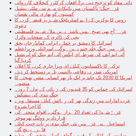
ذاتی مفاد کو ترجیح دینے پر3 افغان کرکٹرز کیخلاف کارروائی
غزہ جنگ؛ پاکستان میں بائیکاٹ مہم سے ملٹی نیشنل
کمپنیوں کو بھاری مالی نقصان
روس کا یوکرین کے اہم اسٹریٹجک شہر پر قبضہ کرنے کا
دعویٰ
غزہ: ‘آج بھی صبح ہمیں ناشتہ نہیں ملا’، شہید فلسطینی
بچی کی ڈائری کے صفحات وائرل
اسرائیل کا دمشق پر حملہ، ایرانی کمانڈرجاں بحق
غزہ میں جنگ جلد ختم نہیں ہوگی، اسرائیلی وزیراعظم
آئی ایم ایف کی شرط، ای ایکس آئی ایم بینک کو آپریشنل
کردیا گیا
ترکیہ کا پاکستانیوں کیلئے ای ویزا جاری کرنے کا اعلان
امریکی صدر نے دفاعی پالیسی بل پر دستخط کر دیئے
امریکا کا 2030 تک چاند پر ایک بار پھر انسانی مشن بھیجنے کا
منصوبہ
اسرائیل کی حماس کو 35 قیدیوں کی رہائی کے بدلے 7 روزہ
جنگ بندی کی پیشکش
عرب امارات میں زندگی بھر کی رہائش کیلئے مستقل ویزے
کا اجرا شروع
غزہ؛ شہدا کی تعداد 20 ہزار ہوگئی، اقوام متحدہ کی
قرارداد پر ووٹنگ پھرموخر
اسماعیل ہنیہ غزہ میں نئی جنگ بندی پر بات چیت کیلئے
قاہرہ پہنچ گئے
سانپوں کی لڑائی کے قریب گولف کھیلتے شخص کی ویڈیو