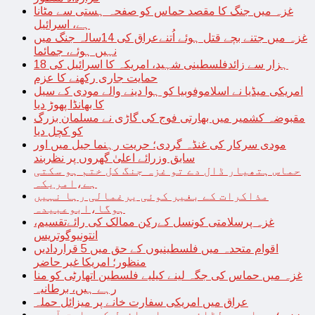
غزہ میں جنگ کا مقصد حماس کو صفحہ ہستی سے مٹانا
ہے، اسرائیل
غزہ میں جتنے بچے قتل ہوئے اُتنےعراق کی 14سالہ جنگ میں
نہیں ہوئے، جمائما
18 ہزار سے زائدفلسطینی شہید، امریکہ کا اسرائیل کی
حمایت جاری رکھنے کا عزم
امریکی میڈیا نے اسلاموفوبیا کو ہوا دینے والے مودی کے سیل
کا بھانڈا پھوڑ دیا
مقبوضہ کشمیر میں بھارتی فوج کی گاڑی نے مسلمان بزرگ
کو کچل دیا
مودی سرکار کی غنڈہ گردی؛ حریت رہنما جیل میں اور
سابق وزرائے اعلیٰ گھروں پر نظربند
حماس ہتھیار ڈال دے تو غزہ جنگ کل ختم ہو سکتی
ہے،امریکہ
مذاکرات کے بغیر کوئی یرغمالی رہا نہیں
ہوگا،ابوعبیدہ
غزہ پرسلامتی کونسل کےرکن ممالک کی رائےتقسیم،
انتونیوگوتریس
اقوام متحدہ میں فلسطینیوں کے حق میں 5 قراردادیں
منظور؛ امریکا غیر حاضر
غزہ میں حماس کی جگہ لینے کیلیے فلسطین اتھارٹی کو منا
رہے ہیں، برطانیہ
عراق میں امریکی سفارت خانے پر میزائل حملہ
غزہ؛ حماس سے لڑائی میں اسرائیل کے سابق آرمی