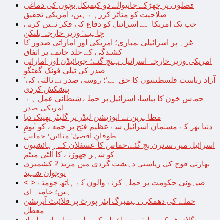
فصلوں پر چھڑکے جانیوالے دو کیمیکل بچوں کی دماغی
صلاحیت کو متاثر کررہے ہیں، امریکی تحقیق
جب تک امریکا ہے اسرائیل کو دفاع کی فکر نہیں کرنی
چاہیے: وزیر خارجہ بلنکن
غزہ پر اسرائیلی بمباری؛ امریکی اور اماراتی صدور کا
کشیدگی کے جلد خاتمے پر اتفاق
امریکی وزیر خارجہ اسرائیل پہنچ گئے؛ جوبائیڈن اور اماراتی
صدر کی ٹیلی فونک گفتگو
’آزاد ریاست فلسطینیوں کا حق ہے‘؛ روسی صدر نے ثالثی کی
پیشکش کردی
حماس خون کا پیاسا، اسرائیل پر حملے شیطانی عمل ہے:
امریکی صدر
مظاہرین نے اپوزیشن لیڈر پر گلیٹر پھینک دیا
دنیا بھر کے مسلمان اسرائیل سے عظیم فتح پر جمعے کو ’یومِ
طوفانِ اقصیٰ‘ منائیں؛ حماس
اسرائیل میں سائرن بج گئے،حماس کا عسقلان کے رہائشیوں
کو شہر چھوڑنے کا الٹی میٹم
بھارتی فوج کی ریاستی دہشت گردی میں مزید 2 کشمیری
نوجوان شہید
< > صیہونی حکومت پر حملہ کرنے والوں کے ہاتھ چومتے
ہیں؛ خامنہ ای
حملے کی دھمکی ،ہیمبرگ ایئر پورٹ پر فلائیٹ آپریشن
معطل
بنگلادیش کی سابق وزیراعظم کی طبیعت انتہائی ناساز