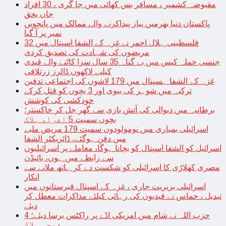
مقبوضہ کشمیر ، مسافر بس کھائی میں جا گری ، 30 افراد
جاں بحق
پاکستان دنیا بھرمیں پیاز پیداکرنے والے ممالک میں پانچویں
نمبر پر آ گیا
فلسطینی ہلال احمر نے غزہ کے الشفا اسپتال میں 32
مریضوں کی شہادت کی تصدیق کردی
جنسی حملہ کیس میں بے گناہ 35 سال سزا کاٹنے والے قیدی
کیلیے لاکھوں ڈالرز زرتلافی
غزہ کے الشفا ہسپتال میں 179 لاشوں کی اجتماعی تدفین
ترکیہ میں شوہر کی بیوی اور 3 بچوں کو قتل کرکے
خودکشی کی کوشش
برطانیہ میں دیوالی کی آتش بازی سے گھر جل کر خاکستر؛
بچوں سمیت 5 افراد ہلاک
اسرائیلی بمباری میں نومولودوں سمیت 179 مریض ملبے
میں دفن ہوگئے، ڈائریکٹر الشفا
اسرائیل کو الشفا اسپتال کو بچانا ہوگا، معاملے پر اسرائیلیوں
سے رابطے میں ہوں، بائیڈن
مصری کھلاڑی کا اسرائیلی کو شکست دے کر ہاتھ ملانے سے
انکار
اسرائیلی بربریت جاری ، غزہ کے اسپتال قبرستانوں میں
تبدیل ، حماس نے قیدیوں کی رہائی کیلئے مذاکرات معطل کر
دیئے
حزب اللہ نے شام میں امریکی اڈے پر راکٹس برسا دیئے؛ 4
فوجی ہلاک