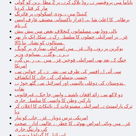
پاناما میں پروفیسر نے روڈ بلاک کرنے پر 2 مظاہرین کو گولی
مار کر قتل کردیا
کینیڈا میں یہودی اسکولوں پر فائرنگ
برطانیہ کا اعلیٰ شاہی اعزاز پاکستانی مصنف عارف انیس
کے نام
بالی ووڈ بھی مسلمانوں کیخلاف بغض میں پیش پیش
غزہ پر اسرائیلی حملوں کا سلسلہ رک نہ سکا، ایک بار پھر
ہسپتالوں کو نشانہ بنا ڈالا
یوکرین پر رونے والے غزہ میں اسرائیلی بمباری پر گونگے
بہرے ہوگئے، ہسپانوی وزیر
جنگ کے بعد بھی اسرائیلی فوجیں غزہ میں ہی رہیں گی،
امریکا
سی آئی اے افسر کی طرف سے نشہ دے کر خواتین سے
جنسی بدسلوکی کیے جانے کا انکشاف
ہندوستان کی دوغلی پالیسی اور اسرائیل سے گٹھ جوڑ بے
نقاب
دو لاکھ سے زائد افغان باشندے واپس جا چکے، غیرقانونی
تارکین وطن کا واپسی کا سلسلہ جاری
ترک پارلیمنٹ نے اسرائیلی مصنوعات کے بائیکاٹ کا اعلان کر
دیا
امریکی نرس دوبارہ غزہ جانے کو تیار
غزہ میں وبائی امراض پھوٹنے کا خطرہ، عالمی ادارہ صحت
کی وارننگ جاری
اسرائیل کا گھناؤنا منصوبہ