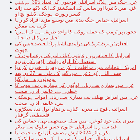
غزہ جنگ میں ہلاک اسرائیلی فوجیوں کی تعداد 395 ہوگئی
غزہ میں ڈائیریا اور سانس کے انفیکشنز کے ایک لاکھ سے زائد
کیسز رپورٹ ہوچکے: ڈبلیو ایچ او
اسرائیل، حماس جنگ بندی میں توسیع مزید افراد کو رہا
کرنے سے ممکن
‘ججوں پر ٹرمپ کے حملے روکنے کا واحد طریقہ ہے کہ انہیں
جیل میں ڈال دیا جائے’
افغان ٹرانزٹ ٹریڈ کی درآمدی اشیا پر10 فیصد فیس کی
چھوٹ
اسرائیل کا حماس پر رعایتوں کیلئے امریکی یرغمالیوں کے
استعمال کا الزام، وائٹ ہاؤس کی تردید
امریکہ انتخابات میں مداخلت نہ کرے، روس نے خبردار کر دیا
جسے اللہ رکھے؛ غزہ میں گھر کے ملبے سے37 دن بعد
نومولود زندہ مل گیا
غزہ میں بمباری سے زیادہ لوگوں کی بیماریوں سے موت کا
خطرہ ہے, عالمی ادارہ صحت
غزہ میں امراض پھیلنے سے بمباری سے زیادہ اموات ہوسکتی
ہیں، عالمی ادارہ صحت
اسرائیلی فوج نے مغربی کنارے پر دھاوا بول دیا، سیکڑوں
فلسطینی گرفتار
میری بیٹی خود کو غزہ میں ملکہ سمجھتی تھی، حماس کی
قید سے رہا اسرائیلی خاتون حسن سلوک سے متاثر
بکر پرائز 2024آئرش مصنف پال لنچ نے جیت لیا
اسرائیلی یرغمالی حماس کے سربراہ کے حسن سلوک کے