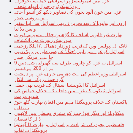
غزہ میں ایمبولینسز پر اسرائیلی حملےسےخوفزدہ
ہوں:سیکرٹری جنرل اقوام متحدہ
غزہ میں خون آلود بچوں کی تصاویر دیکھ کر آنسو آ جاتے
ہیں، روسی صدر
اردن اور بولیویا کے بعد بحرین نے بھی اسرائیل سے اپنا سفیر
واپس بلا لیا
بھارت غیر قانونی اسلحے کا گڑھ بن چکاہے،سپریم کورٹ
میں پیش رپورٹ میں انکشاف
ٹانک اڈہ:پولیس وین کےقریب زوردار دھماکہ,7اہلکارزخمی
اسرائیل کو غزہ میں اپنی ‘جنگ’ عارضی طور پر روک دینی
چاہیے، امریکی صدر
اسرائیل نے غزہ کو چاروں طرف سے گھیرلیا، شہادتیں 9
ہزار 200 ہوگئیں
اسرائیلی وزیراعظم کی ہٹ دھرمی جاری، غزہ پر دہشت
گرد حملے روکنے سے انکار
اسرائیل کا انڈونیشیا اسپتال کے قریب بھی حملہ
اسرائیل ٹینکوں کے غزہ میں داخلے کے خلاف حماس کی
شدید مزمت
پاکستان کے خلاف پروپیگنڈا مہم میں افغان بھارت گٹھ جوڑ
بے نقاب
میکڈونلڈ اور دیگر فوڈ چینز کو مشرق وسطی میں لاکھوں
ڈالر کا نقصان
فلسطینی بچوں کی شہادت پر اسرائیل و بھارت کا گھناؤنا
پروپیگنڈا بے نقاب