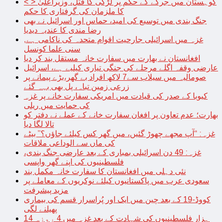
< > کوہستان میں جرگے کے حکم پر لڑکی کا قتل، وزیراعلیٰ
کا ملزمان کی گرفتاری کا حکم
جنگ بندی میں توسیع کی امید، حماس اور اسرائیل نے بھی
رضا مندی کا عندیہ دیدیا
غزہ میں اسرائیلی جارحیت اقوام متحدہ کی ناکامی ہے,
سنی علما کونسل
افغانستان نے بھارت میں سفارت خانہ مستقل بند کر دیا
عارضی وقفہ اگلے مرحلے کی جنگی تیاری کیلیے ہے، اسرائیل
صومالیہ میں سیلاب سے7 لاکھ افراد بے گھر،بڑے پیمانے پر
زرعی زمین تباہ، پل بھی بہہ گئے
کیوبا کے صدر کی قیادت میں امریکی سفارت خانے پر غزہ
کی حمایت میں ریلی
بھارت؛ عدم تعاون پر افغان سفارت خانے کے عملے نے دفتر کو
تالا لگا دیا
غزہ: “آپ مجھے چھوڑ گئیں، میں گھر کس کیلئے جاؤں؟” بیٹے
کی ماں سے الوداعی ملاقات
غزہ: 49 دن اسرائیلی بمباری کے بعد عارضی جنگ بندی،
فلسطینیوں کی اپنے گھر واپسی
نئی دہلی میں افغانستان کا سفارت خانہ مکمل بند
سعودی عرب میں پاکستانیوں کیلئے نوکریوں کے معاملے پر
مزید پیشرفت
کووڈ-19 کے بعد چین میں ایک اور پُراسرار قسم کی بیماری
پھیلنے لگی
14 ہزار فلسطینیوں کی شہادت کے بعد غزہ میں 4 روزہ