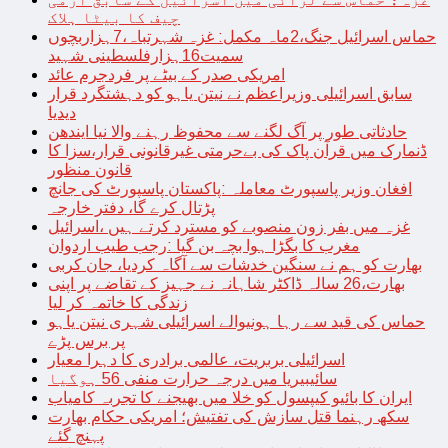
چیف کا بیٹا ہلاک
حماس اسرائیل جنگ،2ماہ مکمل: غزہ شہرتباہ،7ہزاربچوں
سمیت16ہزارفلسطینی شہید
امریکی صدر کے بیٹے پر فردجرم عائد
سابق اسرائیلی وزیراعظم نے نیتن یاہو کو دہشتگرد قرار
دیدیا
حادثاتی طور پر آگ لگنے سے محفوظ رہنے والا نیا ایندھن
ڈنمارک میں قرآن پاک کی بےحرمتی غیرقانونی قرار،سزا کا
قانون منظور
افغان وزیر پاسپورٹ معاملہ :پاکستان پاسپورٹ کی جانچ
پڑتال کرے گا، دفتر خارجہ
غزہ میں بفر زون منصوبے کو مسترد کرتے ہیں ،اسرائیل
مغرب کا بگڑا ہوا بچہ بن گیا :رجب طیب اردوان
بھارت کو ہم نے سنگین خدشات سے آگاہ کردیا، جان کربی
بھارت،26 سالہ ڈاکٹر شاہانہ نے جہیز کے تقاضے پر اپنی
زندگی کا خاتمہ کر لیا
حماس کی قید سے رہا ہونیوالے اسرائیلی شہری نیتن یاہو
پر برس پڑے
اسرائیلی بربریت، عالمی برادری کا دہرا معیار
سائیبیریا میں درجہ حرارت منفی 56 ہوگیا
ایران کا بائیو کیپسول کو خلا میں بھیجنے کا تجربہ کامیاب
سکھ رہنما قتل سازش کی تفتیش؛ امریکی حکام بھارت
پہنچ گئے