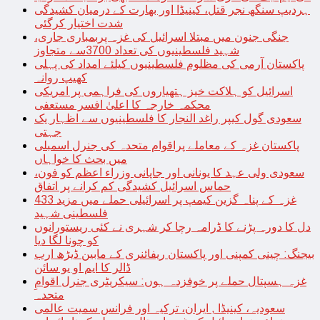
ہردیپ سنگھ نجر قتل، کینیڈا اور بھارت کے درمیان کشیدگی
شدت اختیار کرگئی
جنگی جنون میں مبتلا اسرائیل کی غزہ پربمباری جاری،
شہید فلسطینیوں کی تعداد 3700سے متجاوز
پاکستان آرمی کی مظلوم فلسطینیوں کیلئے امداد کی پہلی
کھیپ روانہ
اسرائیل کو ہلاکت خیز ہتھیاروں کی فراہمی پر امریکی
محکمہ خارجہ کا اعلیٰ افسر مستعفی
سعودی گول کیپر راغد النجار کا فلسطینیوں سے اظہار یک
جہتی
پاکستان غزہ کے معاملے پراقوام متحدہ کی جنرل اسمبلی
میں بحث کا خواہاں
سعودی ولی عہد کا یونانی اور جاپانی وزراء اعظم کو فون،
حماس اسرائیل کشیدگی کم کرانے پر اتفاق
غزہ کے پناہ گزین کیمپ پر اسرائیلی حملے میں مزید 433
فلسطینی شہید
دل کا دورہ پڑنے کا ڈرامہ رچا کر شہری نے کئی ریستورانوں
کو چونا لگا دیا
بیجنگ: چینی کمپنی اور پاکستان ریفائنری کے مابین ڈیڑھ ارب
ڈالر کا ایم او یو سائن
غزہ ہسپتال حملے پر خوفزدہ ہوں: سیکریٹری جنرل اقوامِ
متحدہ
سعودیہ، کینیڈا , ایران، ترکیہ اور فرانس سمیت عالمی