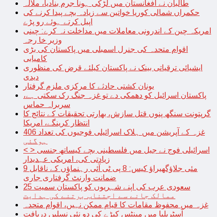
طالبان نے افغانستان میں لڑکی ہونا جرم بنادیا، ملالہ
حکمراں شمالی کوریا خواتین سے زیادہ بچے پیدا کرنے کی
اپیل کرتے ہوئے رو پڑے
امریکہ چین کے اندرونی معاملات میں مداخلت نہ کرے: چینی
وزیر خا رجہ
اقوام متحدہ کی جنرل اسمبلی میں پاکستان کی بڑی
کامیابی
ایشیائی ترقیاتی بینک نے پاکستان کیلئے قرض کی منظوری
دیدی
یونان کشتی حادثے کا مرکزی ملزم گرفتار
پاکستان اسرائیل کو دھمکی دے تو غزہ جنگ رک سکتی ہے،
سربراہ حماس
گرپتونت سنگھ پنوں قتل سازش، بھارتی تحقیقات کے نتائج کا
انتظار کرینگے، امریکا
غزہ کے آپریشن میں ہلاک اسرائیلی فوجیوں کی تعداد 406
ہوگئی
< > اسرائیلی فوج نے جیل میں فلسطینی بچے کیساتھ جنسی
زیادتی کی، امریکی عہدیدار
9 مئی جلاؤگھیراؤ کیس: 8 پی ٹی آئی رہنماؤں کے ناقابل
ضمانت وارنٹ گرفتاری جاری
سعودی عرب کی اپنے شہریوں کو پاکستان سمیت 25
ممالک جانے سے اجتناب برتنے کی ہدایت
غزہ میں محفوظ مقامات کا قیام ممکن نہیں، اقوام متحدہ
آسٹریلیا میں مینٹس کیڑے کی دو نئی نسلیں دریافت