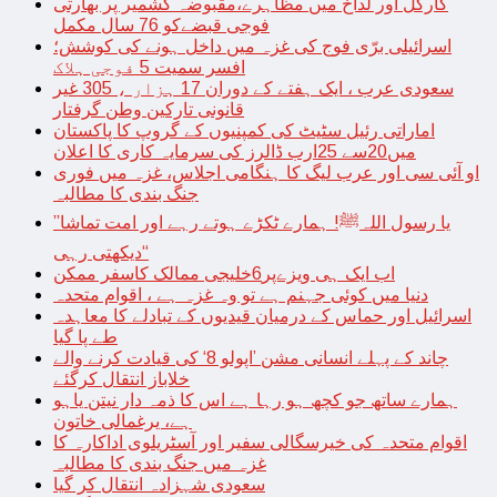
کارگل اور لداخ میں مظاہرے،مقبوضہ کشمیر پر بھارتی
فوجی قبضےکو 76 سال مکمل
اسرائیلی برّی فوج کی غزہ میں داخل ہونے کی کوشش؛
افسر سمیت 5 فوجی ہلاک
سعودی عرب ، ایک ہفتے کے دوران 17 ہزار ، 305 غیر
قانونی تارکین وطن گرفتار
اماراتی رئیل سٹیٹ کی کمپنیوں کے گروپ کا پاکستان
میں20سے 25ارب ڈالرز کی سرمایہ کاری کا اعلان
او آئی سی اور عرب لیگ کا ہنگامی اجلاس، غزہ میں فوری
جنگ بندی کا مطالبہ
’’یا رسول اللہﷺ! ہمارے ٹکڑے ہوتے رہے اور امت تماشا
دیکھتی رہی‘‘
اب ایک ہی ویزےپر6خلیجی ممالک کاسفر ممکن
دنیا میں کوئی جہنم ہے تو وہ غزہ ہے ، اقوام متحدہ
اسرائیل اور حماس کے درمیان قیدیوں کے تبادلے کا معاہدہ
طے پا گیا
چاند کے پہلے انسانی مشن ’اپولو 8‘ کی قیادت کرنے والے
خلاباز انتقال کرگئے
ہمارے ساتھ جو کچھ ہو رہا ہے اس کا ذمہ دار نیتن یاہو
ہے، یرغمالی خاتون
اقوام متحدہ کی خیرسگالی سفیر اور آسٹریلوی اداکارہ کا
غزہ میں جنگ بندی کا مطالبہ
سعودی شہزادہ انتقال کر گیا