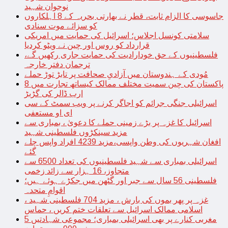
نوجوان شہید
جاسوسی کا الزام ثابت، قطر نے بھارتی بحریہ کے 8 اہلکاروں
کو سزائے موت سنادی
سلامتی کونسل اجلاس؛ اسرائیل کی حمایت میں امریکی
قرارداد کو روس اور چین نے ویٹو کردیا
فلسطینیوں کے حق خودارادیت کی حمایت جاری رکھیں گے،
ترجمان دفتر خارجہ
مُودی کے ہندوستان میں آزادیِ صحافت پر تابڑ توڑ حملے
پاکستان کی چین سمیت مختلف ممالک کیساتھ تجارت میں 8
ارب ڈالر کی گڑبڑ
اسرائیلی جنگی جرائم کو اجاگر کرنے پر ویب سمٹ کے سی
ای او مستعفی
اسرائیل کا غزہ پر بڑے زمینی حملے کا دعویٰ ، بمباری سے
مزید سینکڑوں فلسطینی شہید
افغان شہریوں کی وطن واپسی،مزید 4239 افراد واپس چلے
گئے
اسرائیلی بمباری سے شہید فلسطینیوں کی تعداد 6500 سے
متجاوز، 16 ہزار سے زائد زخمی
فلسطینی 56 سال سے جبر اور گٹھن میں جکڑے ہوئے ہیں؛
اقوامِ متحدہ
غزہ پر پھر بموں کی بارش ، مزید 704 فلسطینی شہید ،
اسلامی ممالک اسرائیل سے تعلقات ختم کریں ، حماس
مغربی کنارے پر بھی اسرائیلی بمباری؛ مجموعی شہادتیں 5