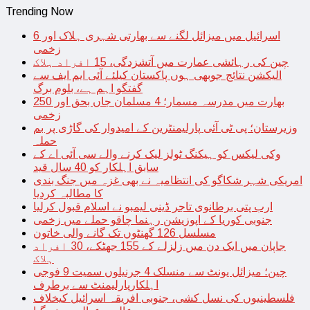
Trending Now
اسرائیل میں میزائل لگنے سے بھارتی شہری ہلاک اور 6
زخمی
چین کی رہائشی عمارت میں آتشزدگی، 15 افراد ہلاک
الیکشن نتائج جوبھی ہوں پاکستان کیلئے آئی ایم ایف سے
گفتگو اہم ہے، بلوم برگ
بھارت میں مدرسہ مسمار؛ 4 مسلمان جاں بحق اور 250
زخمی
وزیرستان؛ پی ٹی آئی پارلیمنٹرین کے امیدوار کی گاڑی پر بم
حملہ
وکی لیکس کو ہیکنگ ٹولز لیک کرنے والے سی آئی اے کے
سابق اہلکار کو 40 سال قید
امریکی شہر شکاگو کی انتظامیہ نے بھی غزہ میں جنگ بندی
کا مطالبہ کردیا
ارب پتی برطانوی تاجر ڈینی لیمبو نے اسلام قبول کرلیا
جنوبی کوریا کے اپوزیشن رہنما چاقو حملے میں زخمی
مسلسل 126 گھنٹوں تک گانے والی خاتون
جاپان میں ایک دن میں زلزلے کے 155 جھٹکے، 30 افراد
ہلاک
چین؛ میزائل یونٹ سے منسلک 4 جرنیلوں سمیت 9 فوجی
اہلکارپارلیمنٹ سے برطرف
فلسطینیوں کی نسل کشی، جنوبی افریقہ اسرائیل کیخلاف