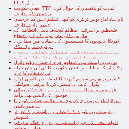
ہیک کر لیا
افغان حکومت TTP قیادت کو پاکستان کے حوالے کرے،
ترجمان دفتر خارجہ
نام نہاد لداخ یونین ٹریٹری کو کبھی تسلیم نہیں کیا: ترجمان
چینی وزارت خارجہ
فلسطین پر اسرائیلی مظالم کیخلاف بائیڈن انتظامیہ کے
ملازمین کا وائٹ ہاوس کے باہر احتجاج
امریکا: یہودیوں کا فلسطینیوں کی حمایت میں مظاہرہ،
مرکزی شاہراہ بلاک
دنیا کے سب سے زیادہ رحم دل کہے جانےوالے جج
فرینک کیپریو سرطان کا شکار ہوگئے
بھارتی پارلیمنٹ میں نامعلوم افراد کا حملہ؛ ویڈیو وائرل
پاکستان کے مطالبے پر افغان حکومت کا ڈی آئی خان حملے
کی تحقیقات کا عہد
کشمیر پر بھارتی سپریم کورٹ کا فیصلہ غیر قانونی قرار،
نگران کابینہ نے مسترد کردیا، مرتضی سولنگی
غزہ میں مزید 10 اسرائیلی فوجی ہلاک؛ 2 یرغمالی
فوجیوں کی لاشیں بھی برآمد
اسرائیل غزہ پربمباری کی وجہ سےعالمی حمایت کھو رہا
ہے،صدر بائیڈن
بھارتی سپریم کورٹ کے فیصلے پر او آئی سی کا اظہارِ
تشویش
اقوام متحدہ کی جنرل اسمبلی میں فوری جنگ بندی کی
قرارداد منظور