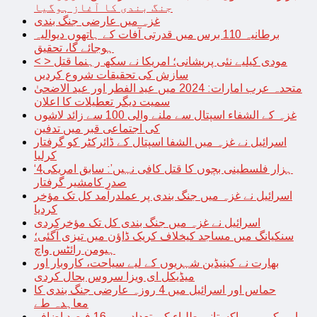
جنگ بندی کا آغاز ہوگیا
غزہ میں عارضی جنگ بندی
برطانیہ 110 برس میں قدرتی آفات کے ہاتھوں دیوالیہ
ہوجائے گا، تحقیق
< > مودی کیلیے نئی پریشانی؛ امریکا نے سکھ رہنما قتل
سازش کی تحقیقات شروع کردیں
متحدہ عرب امارات: 2024 میں عید الفطر اور عید الاضحیٰ
سمیت دیگر تعطیلات کا اعلان
غزہ کے الشفاء اسپتال سے ملنے والی 100 سے زائد لاشوں
کی اجتماعی قبر میں تدفین
اسرائیل نے غزہ میں الشفا اسپتال کے ڈائرکٹر کو گرفتار
کرلیا
‘4ہزار فلسطینی بچوں کا قتل کافی نہیں’: سابق امریکی
صدر کامشیر گرفتار
اسرائیل نے غزہ میں جنگ بندی پر عملدرآمد کل تک مؤخر
کردیا
اسرائیل نے غزہ میں جنگ بندی کل تک مؤخرکردی
سنکیانگ میں مساجد کیخلاف کریک ڈاؤن میں تیزی آگئی؛
ہیومن رائٹس واچ
بھارت نے کینیڈین شہریوں کے لیے سیاحت، کاروبار اور
میڈیکل ای ویزا سروس بحال کردی
حماس اور اسرائیل میں 4 روزہ عارضی جنگ بندی کا
معاہدہ طے
امریکہ میں پاکستانی طلباء کی تعداد میں 16 فیصد اضافہ