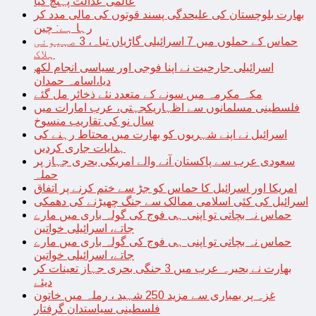
عالمی عدالت پہنچ گیا
بھارت بلوچستان کی علیحدگی پسند قوتوں کی مالی مدد کر
رہا ہے: چین
حماس کے حملوں میں 7 اسرائیلی گاڑیاں تباہ، 3 صہیونی
ہلاک
اسرائیلی جارحیت نے اپنا فوجی اور سیاسی انجام لکھ
دیا،اسامہ حمدان
مکہ مکرمہ میں سونے کے متعدد نئے ذخائر مل گئے
فلسطینی مسلمانوں سے اظہاریکجہتی، عرب امارات میں
سال نو کی تقاریب منسوخ
اسرائیل نے اپنے شہریوں کو بھارت میں محتاط رہنے کی
ہدایات جاری کردیں
سعودی عرب سے پاکستان آنے والے امریکی بحری جہاز پر
حملہ
امریکا اور اسرائیل کا حماس کو جڑ سے ختم کرنے پر اتفاق
اسرائیل کی کئی اسلامی ممالک سے جنگ چھیڑنے کی دھمکی
حماس نہ بچاتی تو اپنی ہی فوج کی گولہ باری میں مارے
جاتے، اسرائیلی خواتین
حماس نہ بچاتی تو اپنی ہی فوج کی گولہ باری میں مارے
جاتے، اسرائیلی خواتین
بھارت نے بحیرہ عرب میں 3 جنگی بحری جہاز تعینات کر
دیئے
غزہ پر بمباری سے مزید 250 شہید ، رملہ میں خاتون
فلسطینی سیاستدان گرفتار