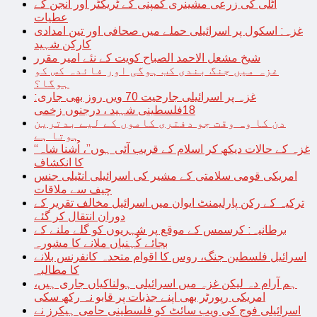
اٹلی کی زرعی مشینری کمپنی کے ٹریکٹر اور انجن کے
عطیات
غزہ: اسکول پر اسرائیلی حملے میں صحافی اور تین امدادی
کارکن شہید
شیخ مشعل الاحمد الصباح کویت کے نئے امیر مقرر
غزہ میں جنگ بندی کب ہوگی اور فائدہ کس کو
ہوگا؟
غزہ پر اسرائیلی جارحیت 70 ویں روز بھی جاری:
18فلسطینی شہید ، درجنوں زخمی
دن کا وہ وقت جو دفتری کاموں کے لیے بدترین
ہوتا ہے
“غزہ کے حالات دیکھ کر اسلام کے قریب آئی ہوں”، اُشنا شاہ
کا انکشاف
امریکی قومی سلامتی کے مشیر کی اسرائیلی انٹیلی جنس
چیف سے ملاقات
ترکیہ کے رکن پارلیمنٹ ایوان میں اسرائیل مخالف تقریر کے
دوران انتقال کر گئے
برطانیہ: کرسمس کے موقع پر شہریوں کو گلے ملنے کے
بجائے کُہنیاں ملانے کا مشورہ
اسرائیل فلسطین جنگ، روس کا اقوام متحدہ کانفرنس بلانے
کا مطالبہ
ہم آرام دہ لیکن غزہ میں اسرائیلی ہولناکیاں جاری ہیں،
امریکی رپورٹر بھی اپنے جذبات پر قابو نہ رکھ سکی
اسرائیلی فوج کی ویب سائٹ کو فلسطینی حامی ہیکرز نے