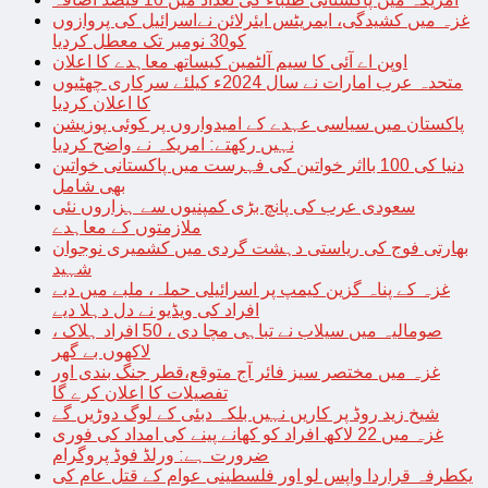
غزہ میں کشیدگی، ایمریٹس ایئرلائن نےاسرائیل کی پروازوں
کو30 نومبر تک معطل کردیا
اوپن اے آئی کا سیم آلٹمین کیساتھ معاہدے کا اعلان
متحدہ عرب امارات نے سال 2024ء کیلئے سرکاری چھٹیوں
کا اعلان کردیا
پاکستان میں سیاسی عہدے کے امیدواروں پر کوئی پوزیشن
نہیں رکھتے: امریکہ نے واضح کردیا
دنیا کی 100 بااثر خواتین کی فہرست میں پاکستانی خواتین
بھی شامل
سعودی عرب کی پانچ بڑی کمپنیوں سے ہزاروں نئی
ملازمتوں کے معاہدے
بھارتی فوج کی ریاستی دہشت گردی میں کشمیری نوجوان
شہید
غزہ کے پناہ گزین کیمپ پر اسرائیلی حملہ، ملبے میں دبے
افراد کی ویڈیو نے دل دہلا دیے
صومالیہ میں سیلاب نے تباہی مچا دی ، 50 افراد ہلاک ،
لاکھوں بے گھر
غزہ میں مختصر سیز فائر آج متوقع،قطر جنگ بندی اور
تفصیلات کا اعلان کرے گا
شیخ زید روڈ پر کاریں نہیں بلکہ دبئی کے لوگ دوڑیں گے
غزہ میں 22 لاکھ افراد کو کھانے پینے کی امداد کی فوری
ضرورت ہے: ورلڈ فوڈ پروگرام
یکطرفہ قراردا واپس لو اور فلسطینی عوام کے قتل عام کی