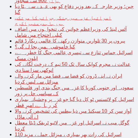
ہزار 900 سے متجاوز
چین؛ وزیر خارجہ کے بعد وزیر دفاع کو بھی عہدے سے ہٹا دیا
گیا
اسرائیل غزہ میں جنگی جرائم کا مرتکب
ہورہاہے،منیراکرم
آئس لینڈ کی وزیراعظم خواتین کی تنخواہوں میں اضافے
کیلیے احتجاج میں شامل
پیروں پر 30 تلواریں متوازن رکھنے کا عالمی ریکارڈ قائم
کیا خاموشی ہمیں بچا لے گی؟
اسرائیل حماس تنازع سے تیسری عالمی جنگ کا خطرہ ہے،
ایلون مسک
عدالت نے مجرم کوایک سال تک 50 نیم کے درخت لگانے کی
انوکھی سزا سنا دی
ایران نے اپنے ڈرون کو فضا سے فضا میں مار کرنے والے
میزائل سے لیس کردیا
سعودیہ اور جنوبی کوریا کا غزہ میں جنگ بندی اور فلسطین
کے سیاسی حل پر زور
اسرائیل کو لائسنس ٹو کِل دیا گیا جو غزہ پر وحشیانہ بمباری
کر رہا ہے، امیرِ قطر
آواز سن کر 10 سیکنڈ میں ذیا بیطس کی تشخیص کرنے والا
اے آئی ماڈل
گوگل میپ نے اسرائیل اور غزہ میں لائیو ٹریفک ڈیٹا معطل
کردیا
اسرائیل کی رات بھر بمباری ، میزائل حملے ، مزید 110