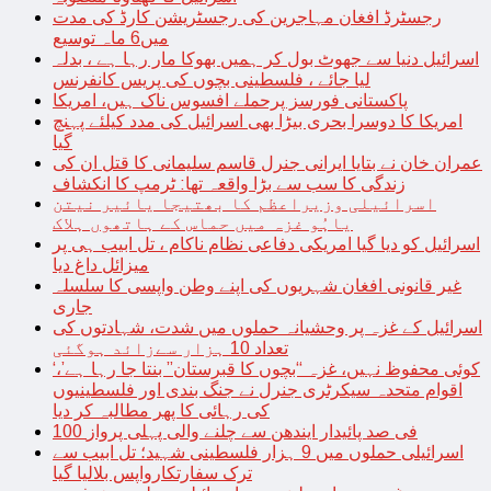
رجسٹرڈ افغان مہاجرین کی رجسٹریشن کارڈ کی مدت
میں6 ماہ توسیع
اسرائیل دنیا سے جھوٹ بول کر ہمیں بھوکا مار رہا ہے ، بدلہ
لیا جائے ، فلسطینی بچوں کی پریس کانفرنس
پاکستانی فورسز پرحملے افسوس ناک ہیں، امریکا
امریکا کا دوسرا بحری بیڑا بھی اسرائیل کی مدد کیلئے پہنچ
گیا
عمران خان نے بتایا ایرانی جنرل قاسم سلیمانی کا قتل ان کی
زندگی کا سب سے بڑا واقعہ تھا: ٹرمپ کا انکشاف
اسرائیلی وزیراعظم کا بھتیجا یائیر نیتن
یاہُو غزہ میں حماس کے ہاتھوں ہلاک
اسرائیل کو دیا گیا امریکی دفاعی نظام ناکام ، تل ابیب ہی پر
میزائل داغ دیا
غیر قانونی افغان شہریوں کی اپنے وطن واپسی کا سلسلہ
جاری
اسرائیل کے غزہ پر وحشیانہ حملوں میں شدت، شہادتوں کی
تعداد 10 ہزار سےزائد ہوگئی
‘کوئی محفوظ نہیں، غزہ “بچوں کا قبرستان” بنتا جا رہا ہے’،
اقوام متحدہ سیکرٹری جنرل نے جنگ بندی اور فلسطینیوں
کی رہائی کا پھر مطالبہ کر دیا
100 فی صد پائیدار ایندھن سے چلنے والی پہلی پرواز
اسرائیلی حملوں میں 9 ہزار فلسطینی شہید؛ تل ابیب سے
ترک سفارتکارواپس بلالیا گیا