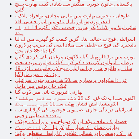
پاکستانی خاتون جویریہ منگیتر سے شادی کیلیے بھارت پہنچ
گئیں
طوفان نے جنوبی بھارت میں تباہی مچادی، نوافراد ہلاک ،
آندھرا پردیش اور تامل ناڈو میں ایمر جنسی نافذ
تھائی لینڈ میں ڈبل ڈیکر بس درخت سے ٹکرا گئی، 14 افراد
ہلاک
اسرائیلی فوج نے جبالیہ پناہ گزین کیمپ کو گھیرے میں لے لیا
نائیجیریا کی فوج نے غلطی سے میلاد النبی کی تقریب پر ڈرون
گرا دیا؛ 85 جاں بحق
یورپ میں برڈ فلو پھیل گیا ، لاکھوں مرغیاں تلف کر دی گئیں
برطانیہ آنیوالوں کی تعداد کم کرنے کیلئے قوانین مزید سخت
19 سالہ برطانوی شہری اسرائیلی فوج کی جانب سے لڑتے
ہوئے غزہ میں مارا گیا
غزہ؛ اسکولوں پربمباری سے50 شہید، درجنوں اسرائیلی
ٹینک خان یونس میں داخل
بھارتی ائیرپورٹ پانی میں ڈوب گیا
7 اکتوبر سے اب تک غزہ کے 19 لاکھ شہری بے گھر ہوگئے
انڈونیشیا: آتش فشاں پھٹنے سے 11 کوہ پیما ہلاک
اسرائیلی درندگی جاری: صہیونی فوجیوں کی گولاباری سے
متعدد فلسطینی زخمی
خضدار کے علاقے وڈھ اور گردونواح میں زلزلے کے جھٹکے
بھارتی فضائیہ کا طیارہ گر کر تباہ، 2پائلٹس ہلاک
غزہ کے وسطی اور شمالی علاقوں کا رابطہ منقطع ہوگیا: