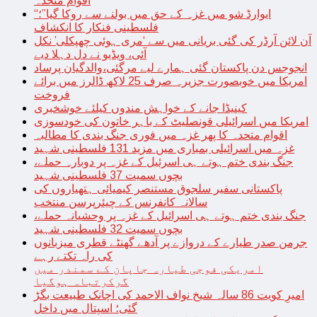
اقوام متحدہ
“ایوارڈ شو میں غزہ کے حق میں بولنے سے روکا گیا”؛
فلسطینی فنکار کا انکشاف
آن لائن آرڈر کی گئی بریانی میں سے ‘مری ہوئی چھپکلی’ نکل
آئی، ویڈیو نے دل دہلا دیے
انجوجس دن پاکستان گئی ہمارے لیے مرگئی،والدگیان پرساد
امریکا میں خوبصورت جزیرہ صرف 25 لاکھ ڈالرز میں برائے
فروخت
کینیڈا جانے کے خواہش مندوں کیلئے خوشخبری
امریکا میں اسرائیلی قونصلیٹ کے باہر خاتون کی خودسوزی
اقوام متحدہ کا پھر غزہ میں فوری جنگ بندی کا مطالبہ
غزہ میں اسرائیلی بمباری میں مزید 131 فلسطینی شہید
جنگ بندی ختم ہوتے ہی اسرئیل کے غزہ پر دوبارہ حملے،
بچوں سمیت 37 فلسطینی شہید
پاکستانی سفیر سلجوق مستنصر کیمیائی ہتھیاروں کی
سالانہ کانفرنس کے چیئرپرسن منتخب
جنگ بندی ختم ہوتے ہی اسرائیل کے غزہ پر وحشیانہ حملے،
بچوں سمیت 32 فلسطینی شہید
جرمن صدر طیارے کے دروازے پر آدھے گھنٹے قطری میزبانوں
کی راہ تکتے رہے
امریکی فوجی طیارہ جاپان کے سمندر میں
گرکرتباہ ہوگیا
امیرِ کویت 86 سالہ شیخ نواف الاحمد کی اچانک طبیعت بگڑ
گئی؛ اسپتال میں داخل