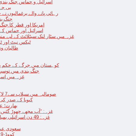
اسرائیل و حماس جنگ بندی میں 2 روز کی توسیع، حماس نے مزید 11 یرغم
بی جے 
رہائی پانے والے یرغمالیوں نے
جنگ بن
امریکا اور قطر کا جنگ
اسرائیل اور حماس کے
غزہ میں سٹار لنک سیٹلائٹ کے لیے م
ٹیکس نیٹ اور ٹی
طالبان وز
< > کوہستان میں جرگے کے حکم 
جنگ بندی میں توسیع 
غزہ میں اسر
صومالیہ میں سیلاب سے7 لاکھ افراد بے گھر،بڑے پیمانے پر زرعی زمین تباہ، پل بھی بہہ گئے
کیوبا کے صدر کی
بھارت؛ عد
غزہ: “آپ مجھے چھوڑ گئیں،
غزہ: 49 دن اسرائیلی بمباری کے بعد عارضی جنگ بندی، فلسطینیوں کی اپنے گھر واپسی
سعودی عرب 
کووڈ-19 کے بعد چین میں ایک اور پُراسرار قسم کی بیماری پھیلنے لگی