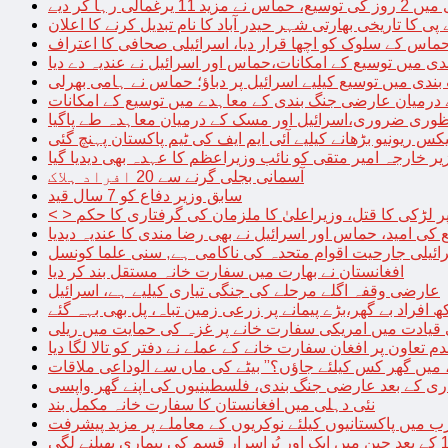
الی رہا کر دیے
پی کا تاریخی بھارتی شہر حیدر آباد کا نام تبدیل کرنے کا اعلان
 حماس کے سلوک کو اچھا قرار دیا، اسرائیلی صحافی کا اعتراف
دی میں توسیع کے امکانات،حماس اور اسرائیل نے عندیہ دے دیا
 بندی میں توسیع کیلیے اسرائیل پر دباؤ؛ حماس نے ہامی بھرلی
 درمیان عارضی جنگ بندی کے معاہدے میں توسیع کے امکانات
نظوری ضروری،اسرائیل اور مسک کے درمیان معاہدہ طے پاگیا
کس ریونیو بڑھانے کیلیے آئی ایم ایف کی ٹیم پاکستان پہنچ گئی
یر خارجہ امیر متقی کو نائب وزیراعظم کا عہدہ بھی دیدیا گیا
آسمانی بجلی گرنے سے 20 افراد ہلاک
سابق وزیر دفاع کو 7 سال قید
پر لڑکی کا قتل، وزیراعلیٰ کا ملزمان کی گرفتاری کا حکم
کی امید، حماس اور اسرائیل نے بھی رضا مندی کا عندیہ دیدیا
ائیلی جارحیت اقوام متحدہ کی ناکامی ہے, سنی علما کونسل
افغانستان نے بھارت میں سفارت خانہ مستقل بند کر دیا
عارضی وقفہ اگلے مرحلے کی جنگی تیاری کیلیے ہے، اسرائیل
 قیادت میں امریکی سفارت خانے پر غزہ کی حمایت میں ریلی
م تعاون پر افغان سفارت خانے کے عملے نے دفتر کو تالا لگا دیا
 میں گھر کس کیلئے جاؤں؟” بیٹے کی ماں سے الوداعی ملاقات
نئی دہلی میں افغانستان کا سفارت خانہ مکمل بند
میں پاکستانیوں کیلئے نوکریوں کے معاملے پر مزید پیشرفت