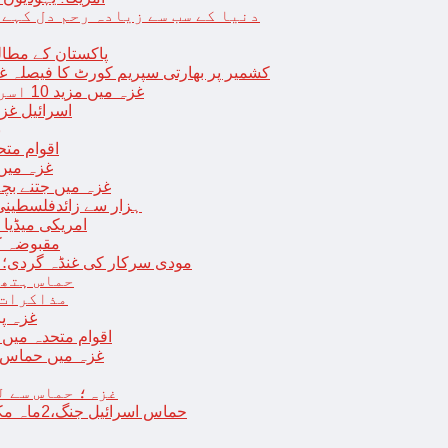
دنیا کے سب سے زیادہ رحم دل کہے
پاکستان کے مطال
کشمیر پر بھارتی سپریم کورٹ کا فیصلہ غی
غزہ میں مزید 10 اسرائیلی فوجی ہلاک؛ 2 یرغمالی فوجیوں کی لاشیں بھی برآمد
اسرائیل غز
ب
اقوام مت
غزہ میں
غزہ میں جتنے بچے قتل ہوئے اُت
18 ہزار سے زائدفلسطی
امریکی میڈیا ن
مقبوضہ ک
مودی سرکار کی غنڈہ گردی؛ حر
حماس ہتھی
مذاکرات 
غزہ پ
اقوام متحدہ میں فلسطینیوں کے 
غزہ میں حماس کی
غزہ؛ حماس سے ل
حماس اسرائیل جنگ،2ماہ مکمل: غزہ شہرتباہ،7ہزاربچوں سمیت16ہزارفلسطینی شہید