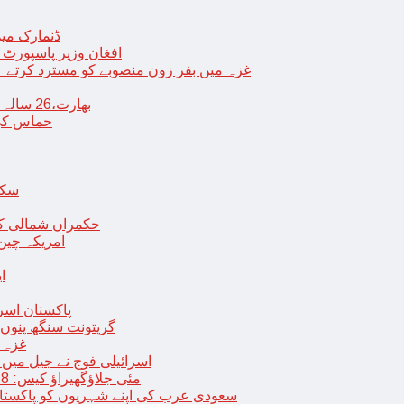
ڈنمارک میں
افغان وزیر پاسپورٹ 
غزہ میں بفر زون منصوبے کو مسترد کرتے ہی
بھارت،26 سالہ ڈاکٹر شاہانہ نے جہیز کے تقاضے پر اپنی زندگی کا خاتمہ کر لیا
حماس کی 
سکھ
حکمراں شمالی کور
امریکہ چین
ا
پاکستان اسر
گرپتونت سنگھ پنوں ق
غزہ ک
< > اسرائیلی فوج نے جیل 
9 مئی جلاؤگھیراؤ کیس: 8 پی ٹی آئی رہنماؤں کے ناقابل ضمانت وارنٹ گرفتاری جاری
سعودی عرب کی اپنے شہریوں کو پاکستان سمیت 25 ممالک جانے سے اجتناب