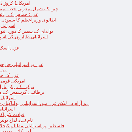
امریکا:1 کروڑ ڈالرز سے زائد مالیت کی ای-سگریٹس اسمگل کرنے کی کوشش
چین کے شمال مغربی حصے میں زلزلے سے ہلاک
غزہ؛ حماس کے ہاتھوں مزید 7 اسرائیلی فوجی ہلاک، 
اطالوی وزیراعظم کا سعودیہ 
اسرائیل کا
یواےای کے سفیر کا دورہ نیو
اسرائیلی طیاروں کی اسپتال اور 
غزہ: اسکو
غزہ پر اسرائیلی جارحیت 70 ویں روز بھی جاری: 18فلسطینی شہید ، در
دن 
“غزہ کے حا
امریکی قومی 
ترکیہ کے رکن پارل
برطانیہ: کرسمس کے موق
اسرائیل 
ہم آرام دہ لیکن غزہ میں اسرائیلی ہولناکیاں ج
اسرائیل
افغان حکومت TTP 
نام نہاد لداخ یون
فلسطین پر اسرائیلی مظالم کیخلاف
امریکا: یہودیو