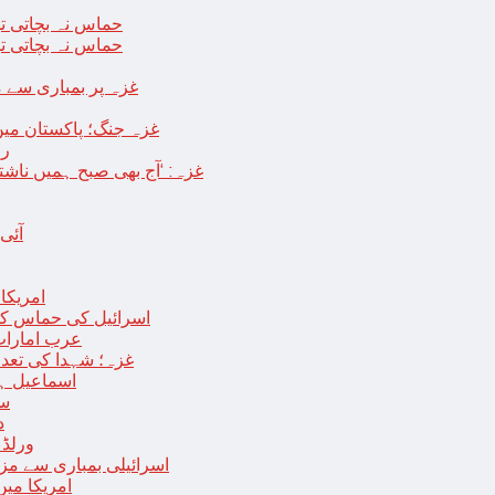
حماس نہ بچاتی تو
حماس نہ بچاتی تو
غزہ پر بمباری سے مزید 250 شہید ، رملہ میں خاتون فلسطینی س
غزہ جنگ؛ پاکستان میں
رو
غزہ: ‘آج بھی صبح ہمیں ناش
آئی
امریکا کا 2030 تک چاند پر ایک بار پھر انسانی
اسرائیل کی حماس کو 35 قیدیوں کی رہائی کے بدلے 7 روزہ جنگ بندی کی 
عرب امارات
غزہ؛ شہدا کی تعداد 20 ہزار ہوگئی، اقوام متحدہ کی قرارداد پر ووٹنگ 
اسماعیل ہن
سا
د
ورلڈ بینک ن
اسرائیلی بمباری سے مزید 100 فلسطینی شہید ، العودہ اسپتال فوجی بیرک می
امریکا میں