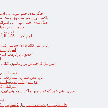
جنگ بندی ختم ہوتے ہی اسرئیل کے 
پاکستانی سفیر سلجوق مستنصر 
جنگ بندی ختم ہوتے ہی اسرائیل کے غ
جرمن صدر طیارے
امریکی 
امیرِ کویت 86 سالہ شیخ نواف الاحمد کی اچانک طبیعت بگڑ گئی؛ اسپتال میں داخل
غزہ میں ڈائیریا اور سانس کے ان
اسرائیل، 
‘ججوں پر ٹرمپ کے حملے روکنے کا واحد طریقہ ہے کہ انہیں جیل میں ڈال دیا جائے’
ا
اسرائیل کا حماس پر رعایتوں کیلئے 
جسے اللہ رکھے؛ غزہ
غزہ میں بمباری سے زیادہ 
غزہ میں امراض پھیلنے 
اسرائیلی فو
میری بیٹی خود کو غزہ میں ملکہ سمجھتی تھی،
اسر
فلسطینی مزاحمت نے اسرائیل کیساتھ وہ ک