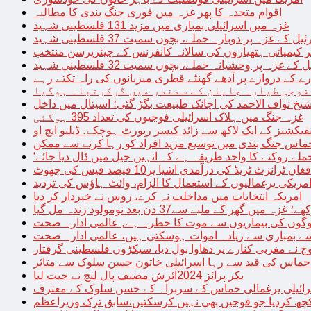
اقوام متحدہ کا پھر غزہ میں فوری جنگ بندی کا مطالبہ
غزہ میں اسرائیلی بمباری میں مزید 131 فلسطینی شہید
غزہ پر دوبارہ حملے، بچوں سمیت 37 فلسطینی شہید
کیمیائی ہتھیاروں کی سالانہ کانفرنس کے چیئرپرسن منتخب
زہ پر وحشیانہ حملے، بچوں سمیت 32 فلسطینی شہید
 کے دروازے پر آدھے گھنٹے قطری میزبانوں کی راہ تکتے رہے
فوجی طیارہ جاپان کے سمندر میں گرکرتباہ ہوگیا
غزہ جنگ میں ہلاک اسرائیلی فوجیوں کی تعداد 395 ہوگئی
فیکشنز کے ایک لاکھ سے زائد کیسز رپورٹ ہوچکے: ڈبلیو ایچ او
حماس جنگ بندی میں توسیع مزید افراد کو رہا کرنے سے ممکن
فغان ٹرانزٹ ٹریڈ کی درآمدی اشیا پر10 فیصد فیس کی چھوٹ
امریکی یرغمالیوں کے استعمال کا الزام، وائٹ ہاؤس کی تردید
امریکہ انتخابات میں مداخلت نہ کرے، روس نے خبردار کر دیا
 میں گھر کے ملبے سے37 دن بعد نومولود زندہ مل گیا
لوگوں کی بیماریوں سے موت کا خطرہ ہے, عالمی ادارہ صحت
سے بمباری سے زیادہ اموات ہوسکتی ہیں، عالمی ادارہ صحت
ج نے مغربی کنارے پر دھاوا بول دیا، سیکڑوں فلسطینی گرفتار
 حماس کی قید سے رہا اسرائیلی خاتون حسن سلوک سے متاثر
بکر پرائز 2024آئرش مصنف پال لنچ نے جیت لیا
ائیلی یرغمالی حماس کے سربراہ کے حسن سلوک کے معترف
چھ کردیا جو فوجیں بھی نہیں کرسکتیں،سابق ترک وزیراعظم