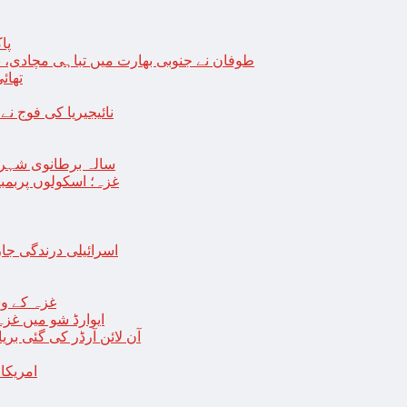
پا
طوفان نے جنوبی بھارت میں تباہی مچادی، نوا
تھائی
نائیجیریا کی فوج نے غل
19 سالہ برطانوی شہ
غزہ؛ اسکولوں پربمباری سے50 شہید، درجنوں اسرائیلی ٹی
اسرائیلی درندگی ج
غزہ کے وس
“ایوارڈ شو میں غز
آن لائن آرڈر کی گئی بر
امریکا میں 