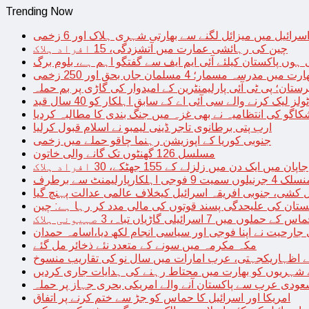
Trending Now
سرائیل میں میزائل لگنے سے بھارتی شہری ہلاک اور 6 زخمی
چین کی رہائشی عمارت میں آتشزدگی، 15 افراد ہلاک
 ہوں پاکستان کیلئے آئی ایم ایف سے گفتگو اہم ہے، بلوم برگ
رت میں مدرسہ مسمار؛ 4 مسلمان جاں بحق اور 250 زخمی
رستان؛ پی ٹی آئی پارلیمنٹرین کے امیدوار کی گاڑی پر بم حملہ
یک کرنے والے سی آئی اے کے سابق اہلکار کو 40 سال قید
اگو کی انتظامیہ نے بھی غزہ میں جنگ بندی کا مطالبہ کردیا
ارب پتی برطانوی تاجر ڈینی لیمبو نے اسلام قبول کرلیا
جنوبی کوریا کے اپوزیشن رہنما چاقو حملے میں زخمی
مسلسل 126 گھنٹوں تک گانے والی خاتون
جاپان میں ایک دن میں زلزلے کے 155 جھٹکے، 30 افراد ہلاک
ارلیمنٹ سے برطرف
کشی، جنوبی افریقہ اسرائیل کیخلاف عالمی عدالت پہنچ گیا
ستان کی علیحدگی پسند قوتوں کی مالی مدد کر رہا ہے: چین
س کے حملوں میں 7 اسرائیلی گاڑیاں تباہ، 3 صہیونی ہلاک
 جارحیت نے اپنا فوجی اور سیاسی انجام لکھ دیا،اسامہ حمدان
مکہ مکرمہ میں سونے کے متعدد نئے ذخائر مل گئے
اظہاریکجہتی، عرب امارات میں سال نو کی تقاریب منسوخ
نے شہریوں کو بھارت میں محتاط رہنے کی ہدایات جاری کردیں
ودی عرب سے پاکستان آنے والے امریکی بحری جہاز پر حملہ
امریکا اور اسرائیل کا حماس کو جڑ سے ختم کرنے پر اتفاق