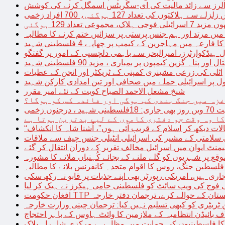
توں کی تعداد 127 ہوگئی، 700 افراد زخمی
مجموعی تعداد 129 ہوگئی
میں مرتد اور ہم جنس پرستی پر سزائیں ختم کرنے کا مطالبہ
 فارعہ میں مہاجرین کے کیمپ پر چھاپہ، 4 فلسطینی شہید
ل ہیڈکوارٹرز، امیرالبحر سے باہمی دلچسپی کے امور پر گفتگو
پناہ گزین کیمپوں پر بمباری ، مزید 90 فلسطینی شہید
اٹلی کی زرعی مشینری کمپنی کے ٹریکٹر اور انجن کے عطیات
ل پر اسرائیلی حملے میں صحافی اور تین امدادی کارکن شہید
شیخ مشعل الاحمد الصباح کویت کے نئے امیر مقرر
غزہ میں جنگ بندی کب ہوگی اور فائدہ کس کو ہوگا؟
جنوں زخمی
کا وہ وقت جو دفتری کاموں کے لیے بدترین ہوتا ہے
لات دیکھ کر اسلام کے قریب آئی ہوں”، اُشنا شاہ کا انکشاف
سلامتی کے مشیر کی اسرائیلی انٹیلی جنس چیف سے ملاقات
یمنٹ ایوان میں اسرائیل مخالف تقریر کے دوران انتقال کر گئے
ع پر شہریوں کو گلے ملنے کے بجائے کُہنیاں ملانے کا مشورہ
فلسطین جنگ، روس کا اقوام متحدہ کانفرنس بلانے کا مطالبہ
اری ہیں، امریکی رپورٹر بھی اپنے جذبات پر قابو نہ رکھ سکی
ی فوج کی ویب سائٹ کو فلسطینی حامی ہیکرز نے ہیک کر لیا
قیادت کو پاکستان کے حوالے کرے، ترجمان دفتر خارجہ
ین ٹریٹری کو کبھی تسلیم نہیں کیا: ترجمان چینی وزارت خارجہ
 بائیڈن انتظامیہ کے ملازمین کا وائٹ ہاوس کے باہر احتجاج
ں کا فلسطینیوں کی حمایت میں مظاہرہ، مرکزی شاہراہ بلاک