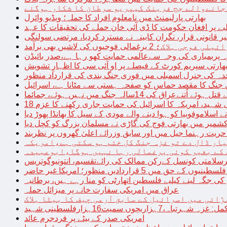
 جانےوالے جج فرینک کیپریو سرطان کا شکار ہوگئے
بھارتی پارلیمنٹ میں نامعلوم افراد کا حملہ؛ ویڈیو وائرل
بے پر افغان حکومت کا ڈی آئی خان حملے کی تحقیقات کا عہد
ر قانونی قرار، نگران کابینہ نے مسترد کردیا، مرتضی سولنگی
ہ پربمباری کی وجہ سےعالمی حمایت کھو رہا ہے،صدر بائیڈن
ھارتی سپریم کورٹ کے فیصلے پر او آئی سی کا اظہارِ تشویش
حدہ کی جنرل اسمبلی میں فوری جنگ بندی کی قرارداد منظور
 جنگ کا مقصد حماس کو صفحہ ہستی سے مٹانا ہے، اسرائیل
نےعراق کی 14سالہ جنگ میں نہیں ہوئے، جمائما
نی شہید، امریکہ کا اسرائیل کی حمایت جاری رکھنے کا عزم
ے اسلاموفوبیا کو ہوا دینے والے مودی کے سیل کا بھانڈا پھوڑ دیا
شمیر میں بھارتی فوج کی گاڑی نے مسلمان بزرگ کو کچل دیا
یت رہنما جیل میں اور سابق وزرائے اعلیٰ گھروں پر نظربند
ار ڈال دے تو غزہ جنگ کل ختم ہو سکتی ہے،امریکہ
کے بغیر کوئی یرغمالی رہا نہیں ہوگا،ابوعبیدہ
رسلامتی کونسل کےرکن ممالک کی رائےتقسیم، انتونیوگوتریس
حق میں 5 قراردادیں منظور؛ امریکا غیر حاضر
 جگہ لینے کیلیے فلسطین اتھارٹی کو منا رہے ہیں، برطانیہ
عراق میں امریکی سفارت خانے پر میزائل حملہ
ڑائی میں اسرائیل کے سابق آرمی چیف کا بیٹا ہلاک
امریکی صدر کے بیٹے پر فردجرم عائد