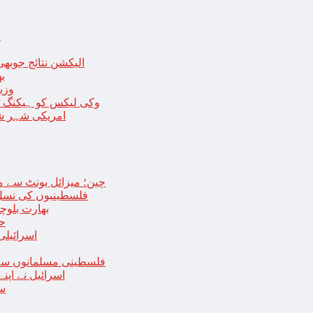
ا
الیکشن نتائج جوبھی
بھا
وزی
وکی لیکس کو ہیکنگ ٹولز ل
امریکی شہر شک
چین؛ میزائل یونٹ سے منسلک 4 جرنیلوں سمیت 9 فوجی اہلکارپ
فلسطینیوں کی نسل 
بھارت بلوچ
حما
اسرائیلی
فلسطینی مسلمانوں سے 
اسرائیل نے اپ
سع