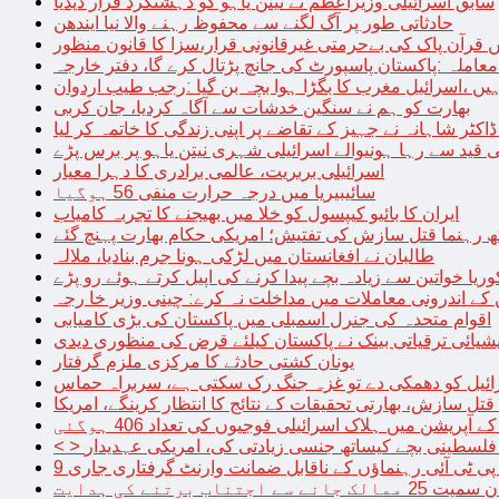
سابق اسرائیلی وزیراعظم نے نیتن یاہو کو دہشتگرد قرار دیدیا
حادثاتی طور پر آگ لگنے سے محفوظ رہنے والا نیا ایندھن
 قرآن پاک کی بےحرمتی غیرقانونی قرار،سزا کا قانون منظور
معاملہ :پاکستان پاسپورٹ کی جانچ پڑتال کرے گا، دفتر خارجہ
ں ،اسرائیل مغرب کا بگڑا ہوا بچہ بن گیا :رجب طیب اردوان
بھارت کو ہم نے سنگین خدشات سے آگاہ کردیا، جان کربی
قید سے رہا ہونیوالے اسرائیلی شہری نیتن یاہو پر برس پڑے
اسرائیلی بربریت، عالمی برادری کا دہرا معیار
سائیبیریا میں درجہ حرارت منفی 56 ہوگیا
ایران کا بائیو کیپسول کو خلا میں بھیجنے کا تجربہ کامیاب
 رہنما قتل سازش کی تفتیش؛ امریکی حکام بھارت پہنچ گئے
طالبان نے افغانستان میں لڑکی ہونا جرم بنادیا، ملالہ
یا خواتین سے زیادہ بچے پیدا کرنے کی اپیل کرتے ہوئے رو پڑے
 کے اندرونی معاملات میں مداخلت نہ کرے: چینی وزیر خا رجہ
اقوام متحدہ کی جنرل اسمبلی میں پاکستان کی بڑی کامیابی
یشیائی ترقیاتی بینک نے پاکستان کیلئے قرض کی منظوری دیدی
یونان کشتی حادثے کا مرکزی ملزم گرفتار
ائیل کو دھمکی دے تو غزہ جنگ رک سکتی ہے، سربراہ حماس
تل سازش، بھارتی تحقیقات کے نتائج کا انتظار کرینگے، امریکا
ے آپریشن میں ہلاک اسرائیلی فوجیوں کی تعداد 406 ہوگئی
میں فلسطینی بچے کیساتھ جنسی زیادتی کی، امریکی عہدیدار
 برتنے کی ہدایت