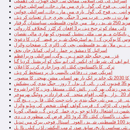
اسرائیل کی کئی اسلامی ممالک سے جنگ چھیڑنے کی دھمکی
 اپنی ہی فوج کی گولہ باری میں مارے جاتے، اسرائیلی خواتین
 اپنی ہی فوج کی گولہ باری میں مارے جاتے، اسرائیلی خواتین
بھارت نے بحیرہ عرب میں 3 جنگی بحری جہاز تعینات کر دیئے
یاستدان گرفتار
ذاتی مفاد کو ترجیح دینے پر3 افغان کرکٹرز کیخلاف کارروائی
 بائیکاٹ مہم سے ملٹی نیشنل کمپنیوں کو بھاری مالی نقصان
س کا یوکرین کے اہم اسٹریٹجک شہر پر قبضہ کرنے کا دعویٰ
تہ نہیں ملا’، شہید فلسطینی بچی کی ڈائری کے صفحات وائرل
اسرائیل کا دمشق پر حملہ، ایرانی کمانڈرجاں بحق
غزہ میں جنگ جلد ختم نہیں ہوگی، اسرائیلی وزیراعظم
 ایم ایف کی شرط، ای ایکس آئی ایم بینک کو آپریشنل کردیا گیا
ترکیہ کا پاکستانیوں کیلئے ای ویزا جاری کرنے کا اعلان
امریکی صدر نے دفاعی پالیسی بل پر دستخط کر دیئے
 مشن بھیجنے کا منصوبہ
پیشکش
 میں زندگی بھر کی رہائش کیلئے مستقل ویزے کا اجرا شروع
پھرموخر
یہ غزہ میں نئی جنگ بندی پر بات چیت کیلئے قاہرہ پہنچ گئے
نپوں کی لڑائی کے قریب گولف کھیلتے شخص کی ویڈیو وائرل
شمن نے اشتعال دلایا تو جوہری حملہ کردیں گے، شمالی کوریا
ے پاکستان کیلئے 35 کروڑ ڈالر قرض کی منظوری دے دی
ں تبدیل
 نئی سیاسی تاریخ، سابق صدر ٹرمپ الیکشن لڑنے کیلیے نااہل