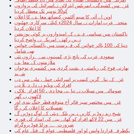
غزہ میں کشیدگی، ایمریٹس ایئرلائن نےاسرائیل کی پروازوں
کو30 نومبر تک معطل کردیا
اوپن اے آئی کا سیم آلٹمین کیساتھ معاہدے کا اعلان
متحدہ عرب امارات نے سال 2024ء کیلئے سرکاری چھٹیوں
کا اعلان کردیا
پاکستان میں سیاسی عہدے کے امیدواروں پر کوئی پوزیشن
نہیں رکھتے: امریکہ نے واضح کردیا
دنیا کی 100 بااثر خواتین کی فہرست میں پاکستانی خواتین
بھی شامل
سعودی عرب کی پانچ بڑی کمپنیوں سے ہزاروں نئی
ملازمتوں کے معاہدے
بھارتی فوج کی ریاستی دہشت گردی میں کشمیری نوجوان
شہید
غزہ کے پناہ گزین کیمپ پر اسرائیلی حملہ، ملبے میں دبے
افراد کی ویڈیو نے دل دہلا دیے
صومالیہ میں سیلاب نے تباہی مچا دی ، 50 افراد ہلاک ،
لاکھوں بے گھر
غزہ میں مختصر سیز فائر آج متوقع،قطر جنگ بندی اور
تفصیلات کا اعلان کرے گا
شیخ زید روڈ پر کاریں نہیں بلکہ دبئی کے لوگ دوڑیں گے
غزہ میں 22 لاکھ افراد کو کھانے پینے کی امداد کی فوری
ضرورت ہے: ورلڈ فوڈ پروگرام
یکطرفہ قراردا واپس لو اور فلسطینی عوام کے قتل عام کی