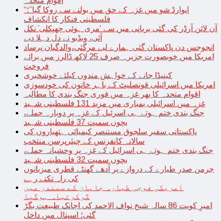
اقوام متحدہ
“ایوارڈ شو میں غزہ کے حق میں بولنے سے روکا گیا”؛
فلسطینی فنکار کا انکشاف
آن لائن آرڈر کی گئی بریانی میں سے ‘مری ہوئی چھپکلی’ نکل
آئی، ویڈیو نے دل دہلا دیے
انجوجس دن پاکستان گئی ہمارے لیے مرگئی،والدگیان پرساد
امریکا میں خوبصورت جزیرہ صرف 25 لاکھ ڈالرز میں برائے
فروخت
کینیڈا جانے کے خواہش مندوں کیلئے خوشخبری
امریکا میں اسرائیلی قونصلیٹ کے باہر خاتون کی خودسوزی
اقوام متحدہ کا پھر غزہ میں فوری جنگ بندی کا مطالبہ
غزہ میں اسرائیلی بمباری میں مزید 131 فلسطینی شہید
جنگ بندی ختم ہوتے ہی اسرئیل کے غزہ پر دوبارہ حملے،
بچوں سمیت 37 فلسطینی شہید
پاکستانی سفیر سلجوق مستنصر کیمیائی ہتھیاروں کی
سالانہ کانفرنس کے چیئرپرسن منتخب
جنگ بندی ختم ہوتے ہی اسرائیل کے غزہ پر وحشیانہ حملے،
بچوں سمیت 32 فلسطینی شہید
جرمن صدر طیارے کے دروازے پر آدھے گھنٹے قطری میزبانوں
کی راہ تکتے رہے
امریکی فوجی طیارہ جاپان کے سمندر میں
گرکرتباہ ہوگیا
امیرِ کویت 86 سالہ شیخ نواف الاحمد کی اچانک طبیعت بگڑ
گئی؛ اسپتال میں داخل