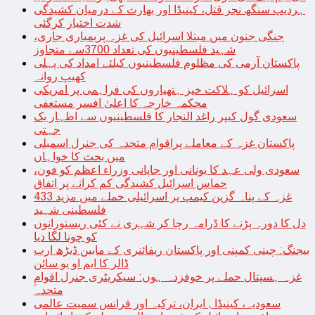
ہردیپ سنگھ نجر قتل، کینیڈا اور بھارت کے درمیان کشیدگی
شدت اختیار کرگئی
جنگی جنون میں مبتلا اسرائیل کی غزہ پربمباری جاری،
شہید فلسطینیوں کی تعداد 3700سے متجاوز
پاکستان آرمی کی مظلوم فلسطینیوں کیلئے امداد کی پہلی
کھیپ روانہ
اسرائیل کو ہلاکت خیز ہتھیاروں کی فراہمی پر امریکی
محکمہ خارجہ کا اعلیٰ افسر مستعفی
سعودی گول کیپر راغد النجار کا فلسطینیوں سے اظہار یک
جہتی
پاکستان غزہ کے معاملے پراقوام متحدہ کی جنرل اسمبلی
میں بحث کا خواہاں
سعودی ولی عہد کا یونانی اور جاپانی وزراء اعظم کو فون،
حماس اسرائیل کشیدگی کم کرانے پر اتفاق
غزہ کے پناہ گزین کیمپ پر اسرائیلی حملے میں مزید 433
فلسطینی شہید
دل کا دورہ پڑنے کا ڈرامہ رچا کر شہری نے کئی ریستورانوں
کو چونا لگا دیا
بیجنگ: چینی کمپنی اور پاکستان ریفائنری کے مابین ڈیڑھ ارب
ڈالر کا ایم او یو سائن
غزہ ہسپتال حملے پر خوفزدہ ہوں: سیکریٹری جنرل اقوامِ
متحدہ
سعودیہ، کینیڈا , ایران، ترکیہ اور فرانس سمیت عالمی