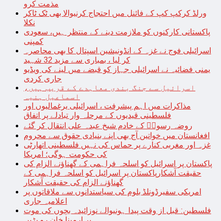
مذمت کرو
ورلڈ کرکپ کپ کے فائنل میں احتجاج کرنیوالا بھی ٹک ٹاکر
نکلا
پاکستانی کارکنوں کو ملازمت دینے کے منتظر ہیں، سعودی
کمپنی
اسرائیلی فوج نے غزہ کے انڈونیشین اسپتال کا بھی محاصرہ
کر لیا ، بمباری سے مزید 32 شہید
یمنی فضائیہ نے اسرائیلی جہاز کو قبضے میں لینے کی ویڈیو
جاری کردی
اسرائیل سے جنگ بندی معاہدے کے قریب ہیں،
اسماعیل ہنیہ
مذاکرات میں اہم پیشرفت ، اسرائیلی یرغمالیوں اور
فلسطینی قیدیوں کے مرحلہ وار تبادلے پر اتفاق
روضہ رسولؐ کے خادم شیخ عبدہ علی انتقال کر گئے
افغانستان میں خواتین آج بھی اپنے بنیادی حقوق سے محروم
غزہ اور مغربی کنارے پر حماس کی نہیں فلسطینی اتھارٹی
کی حکومت ہوگی؛ امریکا
پاکستان پر اسرائیل کو اسلحہ فراہمی کے گھناؤنے الزام کی
حقیقت آشکارپاکستان پر اسرائیل کو اسلحہ فراہمی کے
گھناؤنے الزام کی حقیقت آشکار
امریکی سفیرڈونلڈ بلوم کی سیاستدانوں سے ملاقاتوں پر
اعلامیہ جاری
فلسطین: قبل از وقت پیدا ہونیوالے نوزائیدہ بچوں کی موت
پر ارمینا خان رو پڑیں