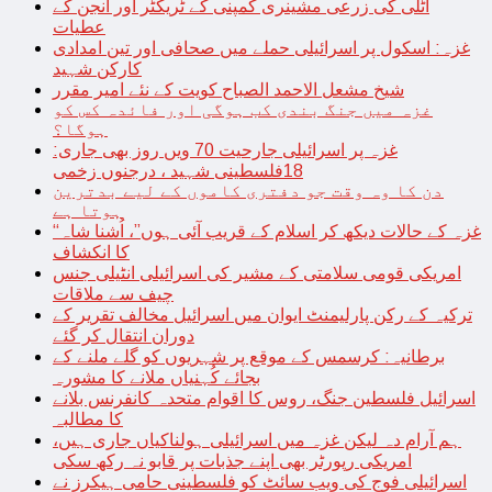
اٹلی کی زرعی مشینری کمپنی کے ٹریکٹر اور انجن کے
عطیات
غزہ: اسکول پر اسرائیلی حملے میں صحافی اور تین امدادی
کارکن شہید
شیخ مشعل الاحمد الصباح کویت کے نئے امیر مقرر
غزہ میں جنگ بندی کب ہوگی اور فائدہ کس کو
ہوگا؟
غزہ پر اسرائیلی جارحیت 70 ویں روز بھی جاری:
18فلسطینی شہید ، درجنوں زخمی
دن کا وہ وقت جو دفتری کاموں کے لیے بدترین
ہوتا ہے
“غزہ کے حالات دیکھ کر اسلام کے قریب آئی ہوں”، اُشنا شاہ
کا انکشاف
امریکی قومی سلامتی کے مشیر کی اسرائیلی انٹیلی جنس
چیف سے ملاقات
ترکیہ کے رکن پارلیمنٹ ایوان میں اسرائیل مخالف تقریر کے
دوران انتقال کر گئے
برطانیہ: کرسمس کے موقع پر شہریوں کو گلے ملنے کے
بجائے کُہنیاں ملانے کا مشورہ
اسرائیل فلسطین جنگ، روس کا اقوام متحدہ کانفرنس بلانے
کا مطالبہ
ہم آرام دہ لیکن غزہ میں اسرائیلی ہولناکیاں جاری ہیں،
امریکی رپورٹر بھی اپنے جذبات پر قابو نہ رکھ سکی
اسرائیلی فوج کی ویب سائٹ کو فلسطینی حامی ہیکرز نے