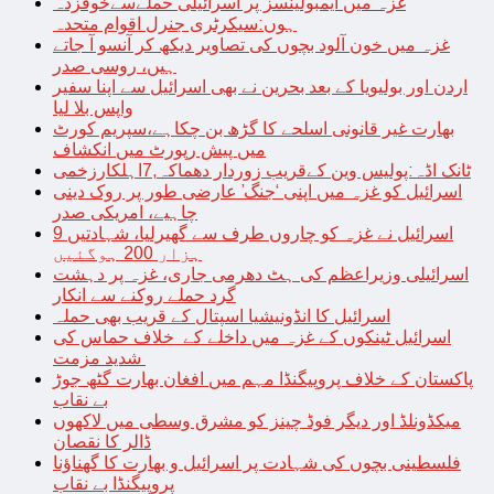
غزہ میں ایمبولینسز پر اسرائیلی حملےسےخوفزدہ
ہوں:سیکرٹری جنرل اقوام متحدہ
غزہ میں خون آلود بچوں کی تصاویر دیکھ کر آنسو آ جاتے
ہیں، روسی صدر
اردن اور بولیویا کے بعد بحرین نے بھی اسرائیل سے اپنا سفیر
واپس بلا لیا
بھارت غیر قانونی اسلحے کا گڑھ بن چکاہے،سپریم کورٹ
میں پیش رپورٹ میں انکشاف
ٹانک اڈہ:پولیس وین کےقریب زوردار دھماکہ,7اہلکارزخمی
اسرائیل کو غزہ میں اپنی ‘جنگ’ عارضی طور پر روک دینی
چاہیے، امریکی صدر
اسرائیل نے غزہ کو چاروں طرف سے گھیرلیا، شہادتیں 9
ہزار 200 ہوگئیں
اسرائیلی وزیراعظم کی ہٹ دھرمی جاری، غزہ پر دہشت
گرد حملے روکنے سے انکار
اسرائیل کا انڈونیشیا اسپتال کے قریب بھی حملہ
اسرائیل ٹینکوں کے غزہ میں داخلے کے خلاف حماس کی
شدید مزمت
پاکستان کے خلاف پروپیگنڈا مہم میں افغان بھارت گٹھ جوڑ
بے نقاب
میکڈونلڈ اور دیگر فوڈ چینز کو مشرق وسطی میں لاکھوں
ڈالر کا نقصان
فلسطینی بچوں کی شہادت پر اسرائیل و بھارت کا گھناؤنا
پروپیگنڈا بے نقاب