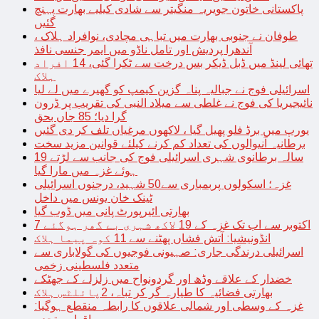
پاکستانی خاتون جویریہ منگیتر سے شادی کیلیے بھارت پہنچ
گئیں
طوفان نے جنوبی بھارت میں تباہی مچادی، نوافراد ہلاک ،
آندھرا پردیش اور تامل ناڈو میں ایمر جنسی نافذ
تھائی لینڈ میں ڈبل ڈیکر بس درخت سے ٹکرا گئی، 14 افراد
ہلاک
اسرائیلی فوج نے جبالیہ پناہ گزین کیمپ کو گھیرے میں لے لیا
نائیجیریا کی فوج نے غلطی سے میلاد النبی کی تقریب پر ڈرون
گرا دیا؛ 85 جاں بحق
یورپ میں برڈ فلو پھیل گیا ، لاکھوں مرغیاں تلف کر دی گئیں
برطانیہ آنیوالوں کی تعداد کم کرنے کیلئے قوانین مزید سخت
19 سالہ برطانوی شہری اسرائیلی فوج کی جانب سے لڑتے
ہوئے غزہ میں مارا گیا
غزہ؛ اسکولوں پربمباری سے50 شہید، درجنوں اسرائیلی
ٹینک خان یونس میں داخل
بھارتی ائیرپورٹ پانی میں ڈوب گیا
7 اکتوبر سے اب تک غزہ کے 19 لاکھ شہری بے گھر ہوگئے
انڈونیشیا: آتش فشاں پھٹنے سے 11 کوہ پیما ہلاک
اسرائیلی درندگی جاری: صہیونی فوجیوں کی گولاباری سے
متعدد فلسطینی زخمی
خضدار کے علاقے وڈھ اور گردونواح میں زلزلے کے جھٹکے
بھارتی فضائیہ کا طیارہ گر کر تباہ، 2پائلٹس ہلاک
غزہ کے وسطی اور شمالی علاقوں کا رابطہ منقطع ہوگیا: