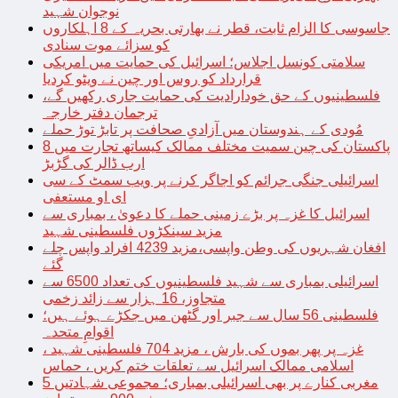
نوجوان شہید
جاسوسی کا الزام ثابت، قطر نے بھارتی بحریہ کے 8 اہلکاروں
کو سزائے موت سنادی
سلامتی کونسل اجلاس؛ اسرائیل کی حمایت میں امریکی
قرارداد کو روس اور چین نے ویٹو کردیا
فلسطینیوں کے حق خودارادیت کی حمایت جاری رکھیں گے،
ترجمان دفتر خارجہ
مُودی کے ہندوستان میں آزادیِ صحافت پر تابڑ توڑ حملے
پاکستان کی چین سمیت مختلف ممالک کیساتھ تجارت میں 8
ارب ڈالر کی گڑبڑ
اسرائیلی جنگی جرائم کو اجاگر کرنے پر ویب سمٹ کے سی
ای او مستعفی
اسرائیل کا غزہ پر بڑے زمینی حملے کا دعویٰ ، بمباری سے
مزید سینکڑوں فلسطینی شہید
افغان شہریوں کی وطن واپسی،مزید 4239 افراد واپس چلے
گئے
اسرائیلی بمباری سے شہید فلسطینیوں کی تعداد 6500 سے
متجاوز، 16 ہزار سے زائد زخمی
فلسطینی 56 سال سے جبر اور گٹھن میں جکڑے ہوئے ہیں؛
اقوامِ متحدہ
غزہ پر پھر بموں کی بارش ، مزید 704 فلسطینی شہید ،
اسلامی ممالک اسرائیل سے تعلقات ختم کریں ، حماس
مغربی کنارے پر بھی اسرائیلی بمباری؛ مجموعی شہادتیں 5