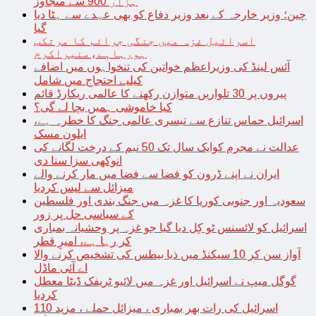
ہزار 900 سے متجاوز
چین؛ وزیر خارجہ کے بعد وزیر دفاع کو بھی عہدے سے ہٹا دیا
گیا
اسرائیل غزہ میں جنگی جرائم کا مرتکب
ہورہاہے،منیراکرم
آئس لینڈ کی وزیراعظم خواتین کی تنخواہوں میں اضافے
کیلیے احتجاج میں شامل
پیروں پر 30 تلواریں متوازن رکھنے کا عالمی ریکارڈ قائم
کیا خاموشی ہمیں بچا لے گی؟
اسرائیل حماس تنازع سے تیسری عالمی جنگ کا خطرہ ہے،
ایلون مسک
عدالت نے مجرم کوایک سال تک 50 نیم کے درخت لگانے کی
انوکھی سزا سنا دی
ایران نے اپنے ڈرون کو فضا سے فضا میں مار کرنے والے
میزائل سے لیس کردیا
سعودیہ اور جنوبی کوریا کا غزہ میں جنگ بندی اور فلسطین
کے سیاسی حل پر زور
اسرائیل کو لائسنس ٹو کِل دیا گیا جو غزہ پر وحشیانہ بمباری
کر رہا ہے، امیرِ قطر
آواز سن کر 10 سیکنڈ میں ذیا بیطس کی تشخیص کرنے والا
اے آئی ماڈل
گوگل میپ نے اسرائیل اور غزہ میں لائیو ٹریفک ڈیٹا معطل
کردیا
اسرائیل کی رات بھر بمباری ، میزائل حملے ، مزید 110