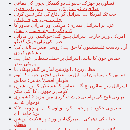
فصلوں پر چھڑکے جانیوالے دو کیمیکل بچوں کی دماغی
صلاحیت کو متاثر کررہے ہیں، امریکی تحقیق
جب تک امریکا ہے اسرائیل کو دفاع کی فکر نہیں کرنی
چاہیے: وزیر خارجہ بلنکن
غزہ پر اسرائیلی بمباری؛ امریکی اور اماراتی صدور کا
کشیدگی کے جلد خاتمے پر اتفاق
امریکی وزیر خارجہ اسرائیل پہنچ گئے؛ جوبائیڈن اور اماراتی
صدر کی ٹیلی فونک گفتگو
’آزاد ریاست فلسطینیوں کا حق ہے‘؛ روسی صدر نے ثالثی کی
پیشکش کردی
حماس خون کا پیاسا، اسرائیل پر حملے شیطانی عمل ہے:
امریکی صدر
مظاہرین نے اپوزیشن لیڈر پر گلیٹر پھینک دیا
دنیا بھر کے مسلمان اسرائیل سے عظیم فتح پر جمعے کو ’یومِ
طوفانِ اقصیٰ‘ منائیں؛ حماس
اسرائیل میں سائرن بج گئے،حماس کا عسقلان کے رہائشیوں
کو شہر چھوڑنے کا الٹی میٹم
بھارتی فوج کی ریاستی دہشت گردی میں مزید 2 کشمیری
نوجوان شہید
< > صیہونی حکومت پر حملہ کرنے والوں کے ہاتھ چومتے
ہیں؛ خامنہ ای
حملے کی دھمکی ،ہیمبرگ ایئر پورٹ پر فلائیٹ آپریشن
معطل
بنگلادیش کی سابق وزیراعظم کی طبیعت انتہائی ناساز