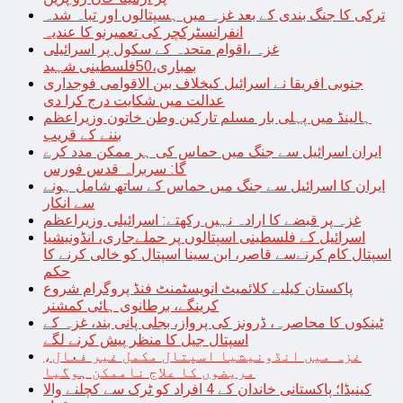
ترکی کا جنگ بندی کے بعد غزہ میں ہسپتالوں اور تباہ شدہ
انفرانسٹرکچر کی تعمیرنو کا عندیہ
غزہ ،اقوام متحدہ کے سکول پر اسرائیلی
بمباری،50فلسطینی شہید
جنوبی افریقا نے اسرائیل کیخلاف بین الاقوامی فوجداری
عدالت میں شکایت درج کرا دی
ہالینڈ میں پہلی بار مسلم تارکین وطن خاتون وزیراعظم
بننے کے قریب
ایران اسرائیل سے جنگ میں حماس کی ہر ممکن مدد کرے
گا: سربراہ قدس فورس
ایران کا اسرائیل سے جنگ میں حماس کے ساتھ شامل ہونے
سے انکار
غزہ پر قبضے کا ارادہ نہیں رکھتے: اسرائیلی وزیراعظم
اسرائیل کے فلسطینی اسپتالوں پر حملےجاری، انڈونیشیا
اسپتال کام کرنےسے قاصر، ابن سینا اسپتال کو خالی کرنے کا
حکم
پاکستان کیلیے کلائمیٹ انویسٹمنٹ فنڈ پروگرام شروع
کرینگے، برطانوی ہائی کمشنر
ٹینکوں کا محاصرہ، ڈرونز کی پرواز، بجلی پانی بند، غزہ کے
اسپتال جیل کا منظر پیش کرنے لگے
غزہ میں انڈونیشیا اسپتال مکمل غیر فعال،
مریضوں کا علاج ناممکن ہوگیا
کینیڈا؛ پاکستانی خاندان کے 4 افراد کو ٹرک سے کچلنے والا