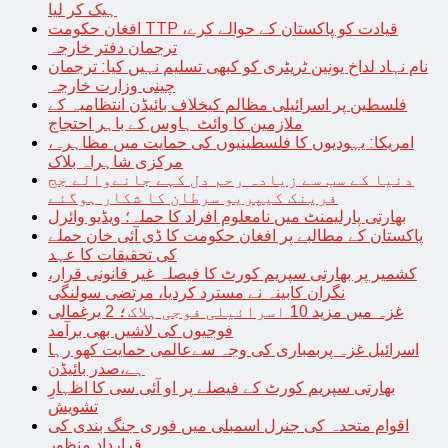
ہیک کر لیا
افغان حکومت TTP قیادت کو پاکستان کے حوالے کرے،
ترجمان دفتر خارجہ
نام نہاد لداخ یونین ٹریٹری کو کبھی تسلیم نہیں کیا: ترجمان
چینی وزارت خارجہ
فلسطین پر اسرائیلی مظالم کیخلاف بائیڈن انتظامیہ کے
ملازمین کا وائٹ ہاوس کے باہر احتجاج
امریکا: یہودیوں کا فلسطینیوں کی حمایت میں مظاہرہ،
مرکزی شاہراہ بلاک
دنیا کے سب سے زیادہ رحم دل کہے جانےوالے جج
فرینک کیپریو سرطان کا شکار ہوگئے
بھارتی پارلیمنٹ میں نامعلوم افراد کا حملہ؛ ویڈیو وائرل
پاکستان کے مطالبے پر افغان حکومت کا ڈی آئی خان حملے
کی تحقیقات کا عہد
کشمیر پر بھارتی سپریم کورٹ کا فیصلہ غیر قانونی قرار،
نگران کابینہ نے مسترد کردیا، مرتضی سولنگی
غزہ میں مزید 10 اسرائیلی فوجی ہلاک؛ 2 یرغمالی
فوجیوں کی لاشیں بھی برآمد
اسرائیل غزہ پربمباری کی وجہ سےعالمی حمایت کھو رہا
ہے،صدر بائیڈن
بھارتی سپریم کورٹ کے فیصلے پر او آئی سی کا اظہارِ
تشویش
اقوام متحدہ کی جنرل اسمبلی میں فوری جنگ بندی کی
قرارداد منظور