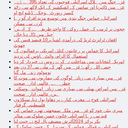
غزہ جنگ میں ہلاک اسرائیلی فوجیوں کی تعداد 395 ہوگئی
غزہ میں ڈائیریا اور سانس کے انفیکشنز کے ایک لاکھ سے زائد
کیسز رپورٹ ہوچکے: ڈبلیو ایچ او
اسرائیل، حماس جنگ بندی میں توسیع مزید افراد کو رہا
کرنے سے ممکن
‘ججوں پر ٹرمپ کے حملے روکنے کا واحد طریقہ ہے کہ انہیں
جیل میں ڈال دیا جائے’
افغان ٹرانزٹ ٹریڈ کی درآمدی اشیا پر10 فیصد فیس کی
چھوٹ
اسرائیل کا حماس پر رعایتوں کیلئے امریکی یرغمالیوں کے
استعمال کا الزام، وائٹ ہاؤس کی تردید
امریکہ انتخابات میں مداخلت نہ کرے، روس نے خبردار کر دیا
جسے اللہ رکھے؛ غزہ میں گھر کے ملبے سے37 دن بعد
نومولود زندہ مل گیا
غزہ میں بمباری سے زیادہ لوگوں کی بیماریوں سے موت کا
خطرہ ہے, عالمی ادارہ صحت
غزہ میں امراض پھیلنے سے بمباری سے زیادہ اموات ہوسکتی
ہیں، عالمی ادارہ صحت
اسرائیلی فوج نے مغربی کنارے پر دھاوا بول دیا، سیکڑوں
فلسطینی گرفتار
میری بیٹی خود کو غزہ میں ملکہ سمجھتی تھی، حماس کی
قید سے رہا اسرائیلی خاتون حسن سلوک سے متاثر
بکر پرائز 2024آئرش مصنف پال لنچ نے جیت لیا
اسرائیلی یرغمالی حماس کے سربراہ کے حسن سلوک کے