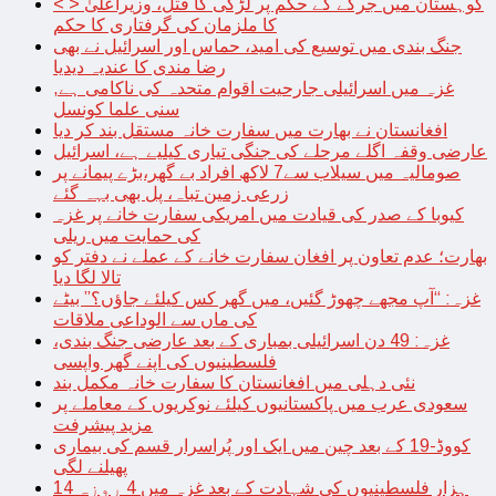
< > کوہستان میں جرگے کے حکم پر لڑکی کا قتل، وزیراعلیٰ
کا ملزمان کی گرفتاری کا حکم
جنگ بندی میں توسیع کی امید، حماس اور اسرائیل نے بھی
رضا مندی کا عندیہ دیدیا
غزہ میں اسرائیلی جارحیت اقوام متحدہ کی ناکامی ہے,
سنی علما کونسل
افغانستان نے بھارت میں سفارت خانہ مستقل بند کر دیا
عارضی وقفہ اگلے مرحلے کی جنگی تیاری کیلیے ہے، اسرائیل
صومالیہ میں سیلاب سے7 لاکھ افراد بے گھر،بڑے پیمانے پر
زرعی زمین تباہ، پل بھی بہہ گئے
کیوبا کے صدر کی قیادت میں امریکی سفارت خانے پر غزہ
کی حمایت میں ریلی
بھارت؛ عدم تعاون پر افغان سفارت خانے کے عملے نے دفتر کو
تالا لگا دیا
غزہ: “آپ مجھے چھوڑ گئیں، میں گھر کس کیلئے جاؤں؟” بیٹے
کی ماں سے الوداعی ملاقات
غزہ: 49 دن اسرائیلی بمباری کے بعد عارضی جنگ بندی،
فلسطینیوں کی اپنے گھر واپسی
نئی دہلی میں افغانستان کا سفارت خانہ مکمل بند
سعودی عرب میں پاکستانیوں کیلئے نوکریوں کے معاملے پر
مزید پیشرفت
کووڈ-19 کے بعد چین میں ایک اور پُراسرار قسم کی بیماری
پھیلنے لگی
14 ہزار فلسطینیوں کی شہادت کے بعد غزہ میں 4 روزہ