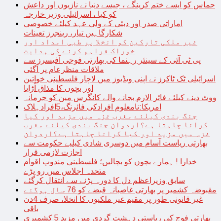
حماس کو ایسے ختم کرینگے ، جیسے دنیا نے نازیوں اور داعش
کو کیا ، اسرائیلی وزیر خارجہ
اماراتی صدر اور دبئی کے ولی عہد کیلئے خصوصی
شکارگاہیں تیار، رینجرز تعینات
غیر ملکی تارکین کو انخلا پر طبی امداد اور
خوراک فراہم کرنے کی ہدایت
پی ٹی آئی کے سینئر رہنما کی بھارتی فوجی آفیسرز سے
ملاقات منظرعام پر آگئی
اسرائیلی ٹک ٹاکرز نے اپنی ویڈیوز میں لاچار فلسطینی خواتین
اور بچوں کا مذاق اُڑایا
ووٹ دینے کیلئے فائر الارم بجانے والے کانگرس مین کو جرمانہ
امریکا:نامعلوم افرادکی فائرنگ،5افرادہلاک
جنگ بندی کیلئے مغرب غزہ میں مزید اور کیا
کرانا چاہتا ہے؟اردوان جنگ بندی کیلئے مغرب
غزہ میں مزید اور کیا کرانا چاہتا ہے؟اردوان
بھارتی ریاست آسام میں دوسری شادی کیلیے حکومت سے
اجازت لازمی قرار
خدارا ! ہمارے بچوں کو بچالیں؛ فلسطینی مندوب اقوام
متحدہ اجلاس میں رو پڑے
سابق وزیراعظم دل کا دورہ پڑنے سے انتقال کرگئے
مقبوضہ کشمیر پر بھارتی غاصبانہ قبضے کو 76 سال ہوگئے
غیر قانونی طور پر مقیم غیر ملکیوں کا انخلا، صرف 4دن
باقی
بھارتی فوج کی ریاستی دہشت گردی میں مزید 5 کشمیری