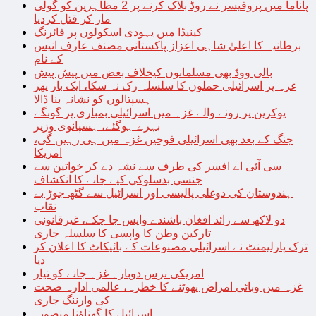
پاناما میں پروفیسر نے روڈ بلاک کرنے پر 2 مظاہرین کو گولی
مار کر قتل کردیا
کینیڈا میں یہودی اسکولوں پر فائرنگ
برطانیہ کا اعلیٰ شاہی اعزاز پاکستانی مصنف عارف انیس
کے نام
بالی ووڈ بھی مسلمانوں کیخلاف بغض میں پیش پیش
غزہ پر اسرائیلی حملوں کا سلسلہ رک نہ سکا، ایک بار پھر
ہسپتالوں کو نشانہ بنا ڈالا
یوکرین پر رونے والے غزہ میں اسرائیلی بمباری پر گونگے
بہرے ہوگئے، ہسپانوی وزیر
جنگ کے بعد بھی اسرائیلی فوجیں غزہ میں ہی رہیں گی،
امریکا
سی آئی اے افسر کی طرف سے نشہ دے کر خواتین سے
جنسی بدسلوکی کیے جانے کا انکشاف
ہندوستان کی دوغلی پالیسی اور اسرائیل سے گٹھ جوڑ بے
نقاب
دو لاکھ سے زائد افغان باشندے واپس جا چکے، غیرقانونی
تارکین وطن کا واپسی کا سلسلہ جاری
ترک پارلیمنٹ نے اسرائیلی مصنوعات کے بائیکاٹ کا اعلان کر
دیا
امریکی نرس دوبارہ غزہ جانے کو تیار
غزہ میں وبائی امراض پھوٹنے کا خطرہ، عالمی ادارہ صحت
کی وارننگ جاری
اسرائیل کا گھناؤنا منصوبہ