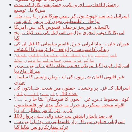
رجسٹرڈ افغان مہاجرین کی رجسٹریشن کارڈ کی مدت
میں6 ماہ توسیع
اسرائیل دنیا سے جھوٹ بول کر ہمیں بھوکا مار رہا ہے ، بدلہ
لیا جائے ، فلسطینی بچوں کی پریس کانفرنس
پاکستانی فورسز پرحملے افسوس ناک ہیں، امریکا
امریکا کا دوسرا بحری بیڑا بھی اسرائیل کی مدد کیلئے پہنچ
گیا
عمران خان نے بتایا ایرانی جنرل قاسم سلیمانی کا قتل ان کی
زندگی کا سب سے بڑا واقعہ تھا: ٹرمپ کا انکشاف
اسرائیلی وزیراعظم کا بھتیجا یائیر نیتن
یاہُو غزہ میں حماس کے ہاتھوں ہلاک
اسرائیل کو دیا گیا امریکی دفاعی نظام ناکام ، تل ابیب ہی پر
میزائل داغ دیا
غیر قانونی افغان شہریوں کی اپنے وطن واپسی کا سلسلہ
جاری
اسرائیل کے غزہ پر وحشیانہ حملوں میں شدت، شہادتوں کی
تعداد 10 ہزار سےزائد ہوگئی
‘کوئی محفوظ نہیں، غزہ “بچوں کا قبرستان” بنتا جا رہا ہے’،
اقوام متحدہ سیکرٹری جنرل نے جنگ بندی اور فلسطینیوں
کی رہائی کا پھر مطالبہ کر دیا
100 فی صد پائیدار ایندھن سے چلنے والی پہلی پرواز
اسرائیلی حملوں میں 9 ہزار فلسطینی شہید؛ تل ابیب سے
ترک سفارتکارواپس بلالیا گیا