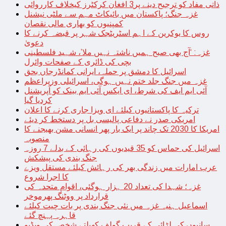
ذاتی مفاد کو ترجیح دینے پر3 افغان کرکٹرز کیخلاف کارروائی
غزہ جنگ؛ پاکستان میں بائیکاٹ مہم سے ملٹی نیشنل
کمپنیوں کو بھاری مالی نقصان
روس کا یوکرین کے اہم اسٹریٹجک شہر پر قبضہ کرنے کا
دعویٰ
غزہ: ‘آج بھی صبح ہمیں ناشتہ نہیں ملا’، شہید فلسطینی
بچی کی ڈائری کے صفحات وائرل
اسرائیل کا دمشق پر حملہ، ایرانی کمانڈرجاں بحق
غزہ میں جنگ جلد ختم نہیں ہوگی، اسرائیلی وزیراعظم
آئی ایم ایف کی شرط، ای ایکس آئی ایم بینک کو آپریشنل
کردیا گیا
ترکیہ کا پاکستانیوں کیلئے ای ویزا جاری کرنے کا اعلان
امریکی صدر نے دفاعی پالیسی بل پر دستخط کر دیئے
امریکا کا 2030 تک چاند پر ایک بار پھر انسانی مشن بھیجنے کا
منصوبہ
اسرائیل کی حماس کو 35 قیدیوں کی رہائی کے بدلے 7 روزہ
جنگ بندی کی پیشکش
عرب امارات میں زندگی بھر کی رہائش کیلئے مستقل ویزے
کا اجرا شروع
غزہ؛ شہدا کی تعداد 20 ہزار ہوگئی، اقوام متحدہ کی
قرارداد پر ووٹنگ پھرموخر
اسماعیل ہنیہ غزہ میں نئی جنگ بندی پر بات چیت کیلئے
قاہرہ پہنچ گئے
سانپوں کی لڑائی کے قریب گولف کھیلتے شخص کی ویڈیو