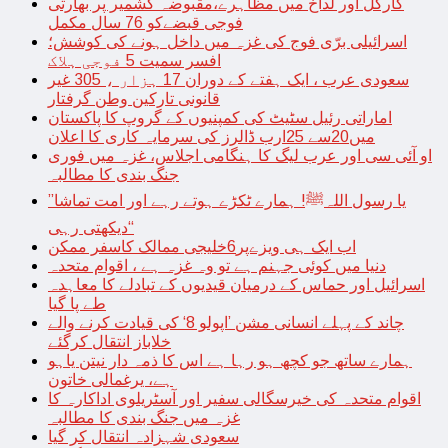
کارگل اور لداخ میں مظاہرے،مقبوضہ کشمیر پر بھارتی
فوجی قبضےکو 76 سال مکمل
اسرائیلی برّی فوج کی غزہ میں داخل ہونے کی کوشش؛
افسر سمیت 5 فوجی ہلاک
سعودی عرب ، ایک ہفتے کے دوران 17 ہزار ، 305 غیر
قانونی تارکین وطن گرفتار
اماراتی رئیل سٹیٹ کی کمپنیوں کے گروپ کا پاکستان
میں20سے 25ارب ڈالرز کی سرمایہ کاری کا اعلان
او آئی سی اور عرب لیگ کا ہنگامی اجلاس، غزہ میں فوری
جنگ بندی کا مطالبہ
’’یا رسول اللہﷺ! ہمارے ٹکڑے ہوتے رہے اور امت تماشا
دیکھتی رہی‘‘
اب ایک ہی ویزےپر6خلیجی ممالک کاسفر ممکن
دنیا میں کوئی جہنم ہے تو وہ غزہ ہے ، اقوام متحدہ
اسرائیل اور حماس کے درمیان قیدیوں کے تبادلے کا معاہدہ
طے پا گیا
چاند کے پہلے انسانی مشن ’اپولو 8‘ کی قیادت کرنے والے
خلاباز انتقال کرگئے
ہمارے ساتھ جو کچھ ہو رہا ہے اس کا ذمہ دار نیتن یاہو
ہے، یرغمالی خاتون
اقوام متحدہ کی خیرسگالی سفیر اور آسٹریلوی اداکارہ کا
غزہ میں جنگ بندی کا مطالبہ
سعودی شہزادہ انتقال کر گیا