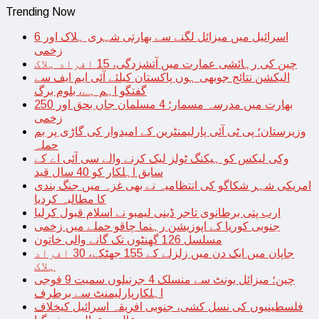
Trending Now
اسرائیل میں میزائل لگنے سے بھارتی شہری ہلاک اور 6
زخمی
چین کی رہائشی عمارت میں آتشزدگی، 15 افراد ہلاک
الیکشن نتائج جوبھی ہوں پاکستان کیلئے آئی ایم ایف سے
گفتگو اہم ہے، بلوم برگ
بھارت میں مدرسہ مسمار؛ 4 مسلمان جاں بحق اور 250
زخمی
وزیرستان؛ پی ٹی آئی پارلیمنٹرین کے امیدوار کی گاڑی پر بم
حملہ
وکی لیکس کو ہیکنگ ٹولز لیک کرنے والے سی آئی اے کے
سابق اہلکار کو 40 سال قید
امریکی شہر شکاگو کی انتظامیہ نے بھی غزہ میں جنگ بندی
کا مطالبہ کردیا
ارب پتی برطانوی تاجر ڈینی لیمبو نے اسلام قبول کرلیا
جنوبی کوریا کے اپوزیشن رہنما چاقو حملے میں زخمی
مسلسل 126 گھنٹوں تک گانے والی خاتون
جاپان میں ایک دن میں زلزلے کے 155 جھٹکے، 30 افراد
ہلاک
چین؛ میزائل یونٹ سے منسلک 4 جرنیلوں سمیت 9 فوجی
اہلکارپارلیمنٹ سے برطرف
فلسطینیوں کی نسل کشی، جنوبی افریقہ اسرائیل کیخلاف