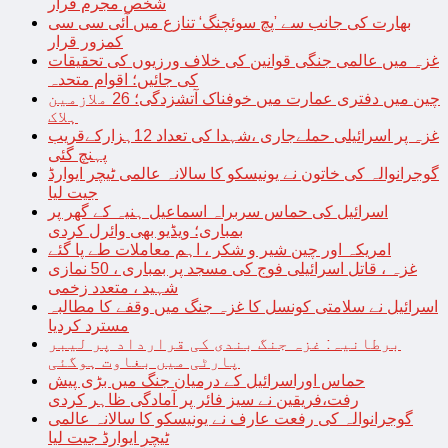
شخص مجرم قرار
بھارت کی جانب سے ’پچ سوئچنگ‘ تنازع میں آئی سی سی
کمزور قرار
غزہ میں عالمی جنگی قوانین کی خلاف ورزیوں کی تحقیقات
کی جائیں؛ اقوام متحدہ
چین میں دفتری عمارت میں خوفناک آتشزدگی؛ 26 ملازمین
ہلاک
غزہ پر اسرائیلی حملےجاری ،شہدا کی تعداد 12ہزارکےقریب
پہنچ گئی
گوجرانوالہ کی خاتون نے یونیسکو کا سالانہ عالمی ٹیچر ایوارڈ
جیت لیا
اسرائیل کی حماس سربراہ اسماعیل ہنیہ کے گھر پر
بمباری؛ ویڈیو بھی وائرل کردی
امریکہ اور چین شیر و شکر ، اہم معاملات طے پا گئے
غزہ ، قاتل اسرائیلی فوج کی مسجد پر بمباری ، 50 نمازی
شہید ، متعدد زخمی
اسرائیل نے سلامتی کونسل کا غزہ جنگ میں وقفے کا مطالبہ
مسترد کردیا
برطانیہ: غزہ جنگ بندی کی قرارداد پر لیبر
پارٹی میں بغاوت ہوگئی
حماس اوراسرائیل کے درمیان جنگ میں بڑی پیش
رفت،فریقین نے سیز فائر پر آمادگی ظاہر کردی
گوجرانوالہ کی رفعت عارف نے یونیسکو کا سالانہ عالمی
ٹیچر ایوارڈ جیت لیا