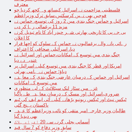
معترف
فلسطینی مزاحمت نے اسرائیل کیساتھ وہ کچھ کردیا جو
فوجیں بھی نہیں کرسکتیں،سابق ترک وزیراعظم
اسرائیل و حماس جنگ بندی میں 2 روز کی توسیع، حماس نے
مزید 11 یرغمالی رہا کر دیے
بی جے پی کا تاریخی بھارتی شہر حیدر آباد کا نام تبدیل کرنے
کا اعلان
رہائی پانے والے یرغمالیوں نے حماس کے سلوک کو اچھا قرار
دیا، اسرائیلی صحافی کا اعتراف
جنگ بندی میں توسیع کے امکانات،حماس اور اسرائیل نے
عندیہ دے دیا
امریکا اور قطر کا جنگ بندی میں توسیع کیلیے اسرائیل پر
دباؤ؛ حماس نے ہامی بھرلی
اسرائیل اور حماس کے درمیان عارضی جنگ بندی کے معاہدے
میں توسیع کے امکانات
غزہ میں سٹار لنک سیٹلائٹ کے لیے منظوری
ضروری،اسرائیل اور مسک کے درمیان معاہدہ طے پاگیا
ٹیکس نیٹ اور ٹیکس ریونیو بڑھانے کیلیے آئی ایم ایف کی ٹیم
پاکستان پہنچ گئی
طالبان وزیر خارجہ امیر متقی کو نائب وزیراعظم کا عہدہ
بھی دیدیا گیا
آسمانی بجلی گرنے سے 20 افراد ہلاک
سابق وزیر دفاع کو 7 سال قید