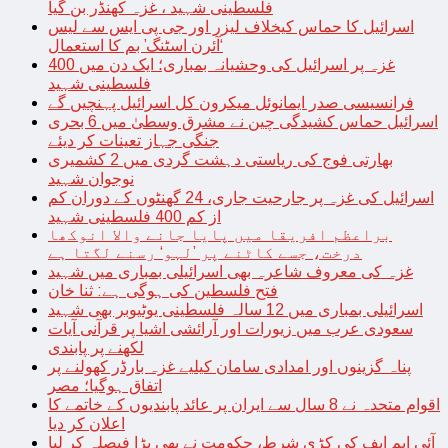
فلسطینی شہید ، غزہ کھنڈر بن گیا
اسرائیل کا حماس کیخلاف لیزر اور جی پی ایس سے لیس
‘آئرن اسٹنگ’ بم کا استعمال
غزہ پر اسرائیل کی وحشیانہ بمباری؛ ایک دن میں 400
فلسطینی شہید
فرانسیسی صدر ایمانوئل میکرون کل اسرائیل پہنچیں گے
اسرائیل حماس کشیدگی چین نے مشرق وسطیٰ میں 6 بحری
جنگی جہاز تعینات کر دیئے
بھارتی فوج کی ریاستی دہشت گردی میں 2 کشمیری
نوجوان شہید
اسرائیل کی غزہ پر جارحیت جاری، 24 گھنٹوں کے دوران کم
از کم 400 فلسطینی شہید
براعظم افریقا میں پایا جانے والا انوکھا
درخت، جسے کاٹنے پر ’لہو‘ رسنے لگتا ہے
غزہ کی معروف شاعرہ بھی اسرائیلی بمباری میں شہید
فتح فلسطین کی ہوگی ہے: ثنا خان
اسرائیلی بمباری میں 12 سالہ فلسطینی یوٹیوبر بھی شہید
سعودی عرب میں زیورات اور آرائشی اشیا پر قرآنی آیات
لکھنے پر پابندی
پناہ گزینوں اور امدادی سامان کیلیے غزہ بارڈر کھولنے پر
اتفاق ہوگیا؛ مصر
اقوام متحدہ نے 8 سال سے ایران پر عائد پابندیوں کے خاتمے کا
اعلان کر دیا
آئی ایم ایف کی کڑی شرط، حکومت نے بھی بڑا فیصلہ کر لیا