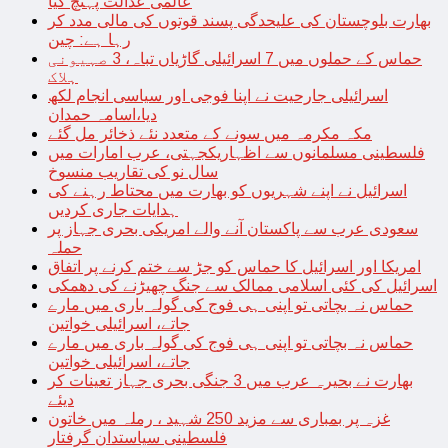
عالمی عدالت پہنچ گیا
بھارت بلوچستان کی علیحدگی پسند قوتوں کی مالی مدد کر
رہا ہے: چین
حماس کے حملوں میں 7 اسرائیلی گاڑیاں تباہ، 3 صہیونی
ہلاک
اسرائیلی جارحیت نے اپنا فوجی اور سیاسی انجام لکھ
دیا،اسامہ حمدان
مکہ مکرمہ میں سونے کے متعدد نئے ذخائر مل گئے
فلسطینی مسلمانوں سے اظہاریکجہتی، عرب امارات میں
سال نو کی تقاریب منسوخ
اسرائیل نے اپنے شہریوں کو بھارت میں محتاط رہنے کی
ہدایات جاری کردیں
سعودی عرب سے پاکستان آنے والے امریکی بحری جہاز پر
حملہ
امریکا اور اسرائیل کا حماس کو جڑ سے ختم کرنے پر اتفاق
اسرائیل کی کئی اسلامی ممالک سے جنگ چھیڑنے کی دھمکی
حماس نہ بچاتی تو اپنی ہی فوج کی گولہ باری میں مارے
جاتے، اسرائیلی خواتین
حماس نہ بچاتی تو اپنی ہی فوج کی گولہ باری میں مارے
جاتے، اسرائیلی خواتین
بھارت نے بحیرہ عرب میں 3 جنگی بحری جہاز تعینات کر
دیئے
غزہ پر بمباری سے مزید 250 شہید ، رملہ میں خاتون
فلسطینی سیاستدان گرفتار