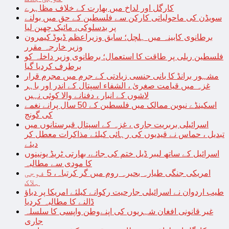
کارگل اور لداخ میں بھارت کے خلاف مظاہرے
سویڈن کی ماحولیاتی کارکن سے فلسطین کے حق میں بولنے
پر بدسلوکی، مائیک چھین لیا
برطانوی کابینہ میں ہلچل؛ سابق وزیراعظم ڈیوڈ کیمرون
وزیر خارجہ مقرر
فلسطین ریلی پر طاقت کا استعمال؛ برطانوی وزیر داخلہ کو
برطرف کردیا گیا
مشہور برانڈ کا بانی جنسی زیادتی کے جرم میں مجرم قرار
غزہ میں قیامت صغریٰ ، الشفاء اسپتال کے اندر اور باہر
لاشوں کے انبار ، دفنانے والا کوئی نہیں
اسکینڈے نیوین ممالک میں فلسطین کے 50 سال پرانے نغمے
کی گونج
اسرائیلی بربریت جاری ، غزہ کے اسپتال قبرستانوں میں
تبدیل ، حماس نے قیدیوں کی رہائی کیلئے مذاکرات معطل کر
دیئے
اسرائیل کے ساتھ لیبر ڈیل ختم کی جائے، بھارتی ٹریڈ یونینوں
کا مودی سے مطالبہ
امریکی جنگی طیارہ بحیرہ روم میں گر کرتباہ، 5 فوجی
ہلاک
طیب اردوان نے اسرائیلی جارحیت رکوانے کیلئے امریکا پر دباؤ
ڈالنے کا مطالبہ کردیا
غیر قانونی افغان شہریوں کی اپنےوطن واپسی کا سلسلہ
جاری