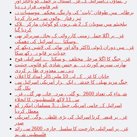
رہنماؤں نےاسرائیل کے غزہ اسپتال پر حملے کو ناجائز اور
غیر قانونی قرار دے دیا
برطانیہ میں طوفان “بابت” کی وارننگ، محکمہ موسمیات نے
تیز رفتار ہوائوں سے خبردار کردیا
بیلجیئم میں سویڈن کے 2 شہریوں کو گولیاں مارکر ہلاک
کردیا گیا
غزہ پر اگلا حملہ زمینی کارروائی کے بجائے سرپرائز بھی
ہوسکتا ہے، اسرائیل کی دھمکی
غزہ میں دوران ڈیوٹی ڈاکٹر والد اور بھائی کی لاشیں دیکھ کر
جذبات پر قابو نہ رکھ سکا
غزہ جنگ کا اگلا مرحلہ مختلف ہو سکتا ہے، اسرائیلی فوج
بھارتی سپریم کورٹ نے ہم جنس شادی کو قانونی حیثیت
دینے سے معذوری ظاہر کردی
جاپان کا غزہ کے لیے 10 ملین ڈالر امداد کا اعلان
جنگ مزید پھیلنے کا خدشہ ، ایک ہزار امریکی اسرائیل سے
نکل گئے
شہداء کی تعداد 2600 ہو گئی ، مردہ خانے بھر گئے ، غزہ
سے 11 لاکھ فلسطینیوں کا انخلاء
اسرائیل کے حامی امریکی چینل نے3 مسلمان اینکرز کو
معطل کردیا
غزہ پر قبضہ کرنا اسرائیل کی بڑی غلطی ہوگی: امریکی
صدر
غزہ پر اسرائیلی جارحیت کا سلسلہ جاری، 2600 سے زائد
فلسطینی شہید