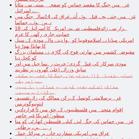
غزہ میں جنگ کا مقصد حماس کو صفحہ ہستی سے مٹانا
ہے، اسرائیل
غزہ میں جتنے بچے قتل ہوئے اُتنےعراق کی 14سالہ جنگ میں
نہیں ہوئے، جمائما
18 ہزار سے زائدفلسطینی شہید، امریکہ کا اسرائیل کی
حمایت جاری رکھنے کا عزم
امریکی میڈیا نے اسلاموفوبیا کو ہوا دینے والے مودی کے سیل
کا بھانڈا پھوڑ دیا
مقبوضہ کشمیر میں بھارتی فوج کی گاڑی نے مسلمان بزرگ
کو کچل دیا
مودی سرکار کی غنڈہ گردی؛ حریت رہنما جیل میں اور
سابق وزرائے اعلیٰ گھروں پر نظربند
حماس ہتھیار ڈال دے تو غزہ جنگ کل ختم ہو سکتی
ہے،امریکہ
مذاکرات کے بغیر کوئی یرغمالی رہا نہیں
ہوگا،ابوعبیدہ
غزہ پرسلامتی کونسل کےرکن ممالک کی رائےتقسیم،
انتونیوگوتریس
اقوام متحدہ میں فلسطینیوں کے حق میں 5 قراردادیں
منظور؛ امریکا غیر حاضر
غزہ میں حماس کی جگہ لینے کیلیے فلسطین اتھارٹی کو منا
رہے ہیں، برطانیہ
عراق میں امریکی سفارت خانے پر میزائل حملہ
غزہ؛ حماس سے لڑائی میں اسرائیل کے سابق آرمی