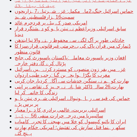
چیف کا بیٹا ہلاک
حماس اسرائیل جنگ،2ماہ مکمل: غزہ شہرتباہ،7ہزاربچوں
سمیت16ہزارفلسطینی شہید
امریکی صدر کے بیٹے پر فردجرم عائد
سابق اسرائیلی وزیراعظم نے نیتن یاہو کو دہشتگرد قرار
دیدیا
حادثاتی طور پر آگ لگنے سے محفوظ رہنے والا نیا ایندھن
ڈنمارک میں قرآن پاک کی بےحرمتی غیرقانونی قرار،سزا کا
قانون منظور
افغان وزیر پاسپورٹ معاملہ :پاکستان پاسپورٹ کی جانچ
پڑتال کرے گا، دفتر خارجہ
غزہ میں بفر زون منصوبے کو مسترد کرتے ہیں ،اسرائیل
مغرب کا بگڑا ہوا بچہ بن گیا :رجب طیب اردوان
بھارت کو ہم نے سنگین خدشات سے آگاہ کردیا، جان کربی
بھارت،26 سالہ ڈاکٹر شاہانہ نے جہیز کے تقاضے پر اپنی
زندگی کا خاتمہ کر لیا
حماس کی قید سے رہا ہونیوالے اسرائیلی شہری نیتن یاہو
پر برس پڑے
اسرائیلی بربریت، عالمی برادری کا دہرا معیار
سائیبیریا میں درجہ حرارت منفی 56 ہوگیا
ایران کا بائیو کیپسول کو خلا میں بھیجنے کا تجربہ کامیاب
سکھ رہنما قتل سازش کی تفتیش؛ امریکی حکام بھارت
پہنچ گئے