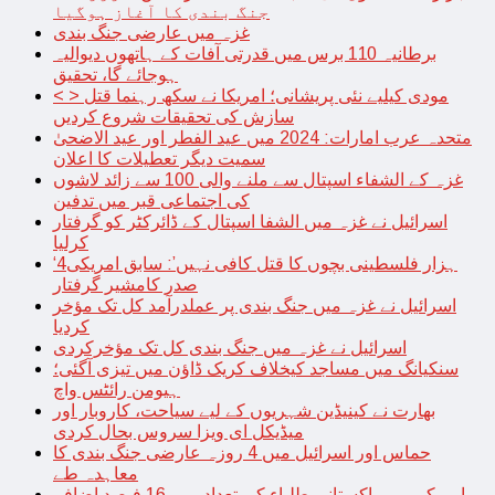
جنگ بندی کا آغاز ہوگیا
غزہ میں عارضی جنگ بندی
برطانیہ 110 برس میں قدرتی آفات کے ہاتھوں دیوالیہ
ہوجائے گا، تحقیق
< > مودی کیلیے نئی پریشانی؛ امریکا نے سکھ رہنما قتل
سازش کی تحقیقات شروع کردیں
متحدہ عرب امارات: 2024 میں عید الفطر اور عید الاضحیٰ
سمیت دیگر تعطیلات کا اعلان
غزہ کے الشفاء اسپتال سے ملنے والی 100 سے زائد لاشوں
کی اجتماعی قبر میں تدفین
اسرائیل نے غزہ میں الشفا اسپتال کے ڈائرکٹر کو گرفتار
کرلیا
‘4ہزار فلسطینی بچوں کا قتل کافی نہیں’: سابق امریکی
صدر کامشیر گرفتار
اسرائیل نے غزہ میں جنگ بندی پر عملدرآمد کل تک مؤخر
کردیا
اسرائیل نے غزہ میں جنگ بندی کل تک مؤخرکردی
سنکیانگ میں مساجد کیخلاف کریک ڈاؤن میں تیزی آگئی؛
ہیومن رائٹس واچ
بھارت نے کینیڈین شہریوں کے لیے سیاحت، کاروبار اور
میڈیکل ای ویزا سروس بحال کردی
حماس اور اسرائیل میں 4 روزہ عارضی جنگ بندی کا
معاہدہ طے
امریکہ میں پاکستانی طلباء کی تعداد میں 16 فیصد اضافہ