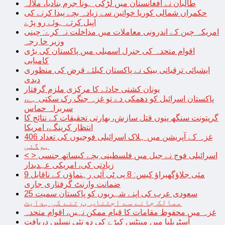
طالبان نے افغانستان میں لڑکی ہونا جرم بنادیا، ملالہ
حکمراں شمالی کوریا خواتین سے زیادہ بچے پیدا کرنے کی
اپیل کرتے ہوئے رو پڑے
امریکہ چین کے اندرونی معاملات میں مداخلت نہ کرے: چینی
وزیر خا رجہ
اقوام متحدہ کی جنرل اسمبلی میں پاکستان کی بڑی
کامیابی
ایشیائی ترقیاتی بینک نے پاکستان کیلئے قرض کی منظوری
دیدی
یونان کشتی حادثے کا مرکزی ملزم گرفتار
پاکستان اسرائیل کو دھمکی دے تو غزہ جنگ رک سکتی ہے،
سربراہ حماس
گرپتونت سنگھ پنوں قتل سازش، بھارتی تحقیقات کے نتائج کا
انتظار کرینگے، امریکا
غزہ کے آپریشن میں ہلاک اسرائیلی فوجیوں کی تعداد 406
ہوگئی
< > اسرائیلی فوج نے جیل میں فلسطینی بچے کیساتھ جنسی
زیادتی کی، امریکی عہدیدار
9 مئی جلاؤگھیراؤ کیس: 8 پی ٹی آئی رہنماؤں کے ناقابل
ضمانت وارنٹ گرفتاری جاری
سعودی عرب کی اپنے شہریوں کو پاکستان سمیت 25
ممالک جانے سے اجتناب برتنے کی ہدایت
غزہ میں محفوظ مقامات کا قیام ممکن نہیں، اقوام متحدہ
آسٹریلیا میں مینٹس کیڑے کی دو نئی نسلیں دریافت