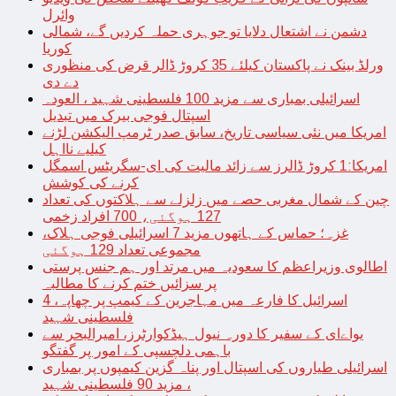
وائرل
دشمن نے اشتعال دلایا تو جوہری حملہ کردیں گے، شمالی
کوریا
ورلڈ بینک نے پاکستان کیلئے 35 کروڑ ڈالر قرض کی منظوری
دے دی
اسرائیلی بمباری سے مزید 100 فلسطینی شہید ، العودہ
اسپتال فوجی بیرک میں تبدیل
امریکا میں نئی سیاسی تاریخ، سابق صدر ٹرمپ الیکشن لڑنے
کیلیے نااہل
امریکا:1 کروڑ ڈالرز سے زائد مالیت کی ای-سگریٹس اسمگل
کرنے کی کوشش
چین کے شمال مغربی حصے میں زلزلے سے ہلاکتوں کی تعداد
127 ہوگئی، 700 افراد زخمی
غزہ؛ حماس کے ہاتھوں مزید 7 اسرائیلی فوجی ہلاک،
مجموعی تعداد 129 ہوگئی
اطالوی وزیراعظم کا سعودیہ میں مرتد اور ہم جنس پرستی
پر سزائیں ختم کرنے کا مطالبہ
اسرائیل کا فارعہ میں مہاجرین کے کیمپ پر چھاپہ، 4
فلسطینی شہید
یواےای کے سفیر کا دورہ نیول ہیڈکوارٹرز، امیرالبحر سے
باہمی دلچسپی کے امور پر گفتگو
اسرائیلی طیاروں کی اسپتال اور پناہ گزین کیمپوں پر بمباری
، مزید 90 فلسطینی شہید