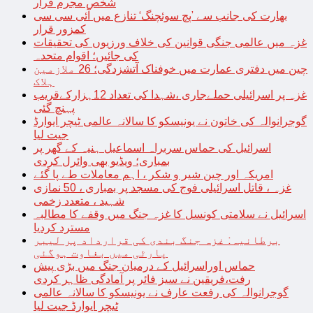
شخص مجرم قرار
بھارت کی جانب سے ’پچ سوئچنگ‘ تنازع میں آئی سی سی
کمزور قرار
غزہ میں عالمی جنگی قوانین کی خلاف ورزیوں کی تحقیقات
کی جائیں؛ اقوام متحدہ
چین میں دفتری عمارت میں خوفناک آتشزدگی؛ 26 ملازمین
ہلاک
غزہ پر اسرائیلی حملےجاری ،شہدا کی تعداد 12ہزارکےقریب
پہنچ گئی
گوجرانوالہ کی خاتون نے یونیسکو کا سالانہ عالمی ٹیچر ایوارڈ
جیت لیا
اسرائیل کی حماس سربراہ اسماعیل ہنیہ کے گھر پر
بمباری؛ ویڈیو بھی وائرل کردی
امریکہ اور چین شیر و شکر ، اہم معاملات طے پا گئے
غزہ ، قاتل اسرائیلی فوج کی مسجد پر بمباری ، 50 نمازی
شہید ، متعدد زخمی
اسرائیل نے سلامتی کونسل کا غزہ جنگ میں وقفے کا مطالبہ
مسترد کردیا
برطانیہ: غزہ جنگ بندی کی قرارداد پر لیبر
پارٹی میں بغاوت ہوگئی
حماس اوراسرائیل کے درمیان جنگ میں بڑی پیش
رفت،فریقین نے سیز فائر پر آمادگی ظاہر کردی
گوجرانوالہ کی رفعت عارف نے یونیسکو کا سالانہ عالمی
ٹیچر ایوارڈ جیت لیا