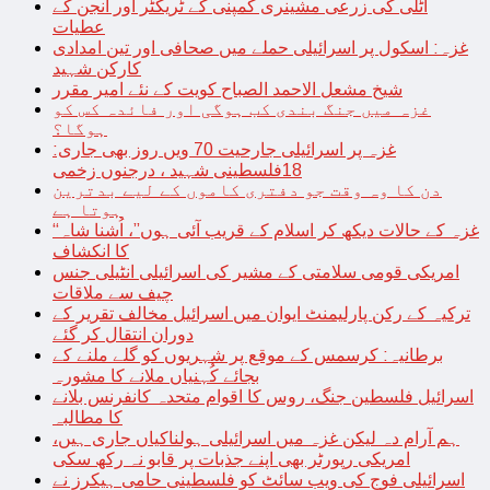
اٹلی کی زرعی مشینری کمپنی کے ٹریکٹر اور انجن کے
عطیات
غزہ: اسکول پر اسرائیلی حملے میں صحافی اور تین امدادی
کارکن شہید
شیخ مشعل الاحمد الصباح کویت کے نئے امیر مقرر
غزہ میں جنگ بندی کب ہوگی اور فائدہ کس کو
ہوگا؟
غزہ پر اسرائیلی جارحیت 70 ویں روز بھی جاری:
18فلسطینی شہید ، درجنوں زخمی
دن کا وہ وقت جو دفتری کاموں کے لیے بدترین
ہوتا ہے
“غزہ کے حالات دیکھ کر اسلام کے قریب آئی ہوں”، اُشنا شاہ
کا انکشاف
امریکی قومی سلامتی کے مشیر کی اسرائیلی انٹیلی جنس
چیف سے ملاقات
ترکیہ کے رکن پارلیمنٹ ایوان میں اسرائیل مخالف تقریر کے
دوران انتقال کر گئے
برطانیہ: کرسمس کے موقع پر شہریوں کو گلے ملنے کے
بجائے کُہنیاں ملانے کا مشورہ
اسرائیل فلسطین جنگ، روس کا اقوام متحدہ کانفرنس بلانے
کا مطالبہ
ہم آرام دہ لیکن غزہ میں اسرائیلی ہولناکیاں جاری ہیں،
امریکی رپورٹر بھی اپنے جذبات پر قابو نہ رکھ سکی
اسرائیلی فوج کی ویب سائٹ کو فلسطینی حامی ہیکرز نے