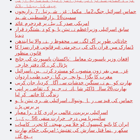
چیف کا بیٹا ہلاک
حماس اسرائیل جنگ،2ماہ مکمل: غزہ شہرتباہ،7ہزاربچوں
سمیت16ہزارفلسطینی شہید
امریکی صدر کے بیٹے پر فردجرم عائد
سابق اسرائیلی وزیراعظم نے نیتن یاہو کو دہشتگرد قرار
دیدیا
حادثاتی طور پر آگ لگنے سے محفوظ رہنے والا نیا ایندھن
ڈنمارک میں قرآن پاک کی بےحرمتی غیرقانونی قرار،سزا کا
قانون منظور
افغان وزیر پاسپورٹ معاملہ :پاکستان پاسپورٹ کی جانچ
پڑتال کرے گا، دفتر خارجہ
غزہ میں بفر زون منصوبے کو مسترد کرتے ہیں ،اسرائیل
مغرب کا بگڑا ہوا بچہ بن گیا :رجب طیب اردوان
بھارت کو ہم نے سنگین خدشات سے آگاہ کردیا، جان کربی
بھارت،26 سالہ ڈاکٹر شاہانہ نے جہیز کے تقاضے پر اپنی
زندگی کا خاتمہ کر لیا
حماس کی قید سے رہا ہونیوالے اسرائیلی شہری نیتن یاہو
پر برس پڑے
اسرائیلی بربریت، عالمی برادری کا دہرا معیار
سائیبیریا میں درجہ حرارت منفی 56 ہوگیا
ایران کا بائیو کیپسول کو خلا میں بھیجنے کا تجربہ کامیاب
سکھ رہنما قتل سازش کی تفتیش؛ امریکی حکام بھارت
پہنچ گئے