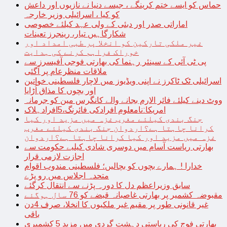
حماس کو ایسے ختم کرینگے ، جیسے دنیا نے نازیوں اور داعش
کو کیا ، اسرائیلی وزیر خارجہ
اماراتی صدر اور دبئی کے ولی عہد کیلئے خصوصی
شکارگاہیں تیار، رینجرز تعینات
غیر ملکی تارکین کو انخلا پر طبی امداد اور
خوراک فراہم کرنے کی ہدایت
پی ٹی آئی کے سینئر رہنما کی بھارتی فوجی آفیسرز سے
ملاقات منظرعام پر آگئی
اسرائیلی ٹک ٹاکرز نے اپنی ویڈیوز میں لاچار فلسطینی خواتین
اور بچوں کا مذاق اُڑایا
ووٹ دینے کیلئے فائر الارم بجانے والے کانگرس مین کو جرمانہ
امریکا:نامعلوم افرادکی فائرنگ،5افرادہلاک
جنگ بندی کیلئے مغرب غزہ میں مزید اور کیا
کرانا چاہتا ہے؟اردوان جنگ بندی کیلئے مغرب
غزہ میں مزید اور کیا کرانا چاہتا ہے؟اردوان
بھارتی ریاست آسام میں دوسری شادی کیلیے حکومت سے
اجازت لازمی قرار
خدارا ! ہمارے بچوں کو بچالیں؛ فلسطینی مندوب اقوام
متحدہ اجلاس میں رو پڑے
سابق وزیراعظم دل کا دورہ پڑنے سے انتقال کرگئے
مقبوضہ کشمیر پر بھارتی غاصبانہ قبضے کو 76 سال ہوگئے
غیر قانونی طور پر مقیم غیر ملکیوں کا انخلا، صرف 4دن
باقی
بھارتی فوج کی ریاستی دہشت گردی میں مزید 5 کشمیری