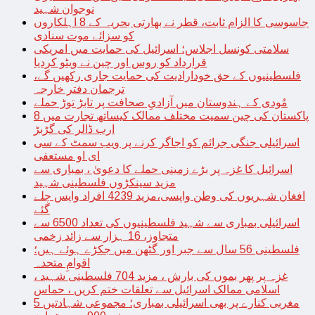
نوجوان شہید
جاسوسی کا الزام ثابت، قطر نے بھارتی بحریہ کے 8 اہلکاروں
کو سزائے موت سنادی
سلامتی کونسل اجلاس؛ اسرائیل کی حمایت میں امریکی
قرارداد کو روس اور چین نے ویٹو کردیا
فلسطینیوں کے حق خودارادیت کی حمایت جاری رکھیں گے،
ترجمان دفتر خارجہ
مُودی کے ہندوستان میں آزادیِ صحافت پر تابڑ توڑ حملے
پاکستان کی چین سمیت مختلف ممالک کیساتھ تجارت میں 8
ارب ڈالر کی گڑبڑ
اسرائیلی جنگی جرائم کو اجاگر کرنے پر ویب سمٹ کے سی
ای او مستعفی
اسرائیل کا غزہ پر بڑے زمینی حملے کا دعویٰ ، بمباری سے
مزید سینکڑوں فلسطینی شہید
افغان شہریوں کی وطن واپسی،مزید 4239 افراد واپس چلے
گئے
اسرائیلی بمباری سے شہید فلسطینیوں کی تعداد 6500 سے
متجاوز، 16 ہزار سے زائد زخمی
فلسطینی 56 سال سے جبر اور گٹھن میں جکڑے ہوئے ہیں؛
اقوامِ متحدہ
غزہ پر پھر بموں کی بارش ، مزید 704 فلسطینی شہید ،
اسلامی ممالک اسرائیل سے تعلقات ختم کریں ، حماس
مغربی کنارے پر بھی اسرائیلی بمباری؛ مجموعی شہادتیں 5