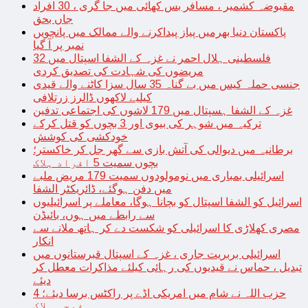
مقبوضہ کشمیر ، مسافر بس کھائی میں جا گری ، 30 افراد
جاں بحق
پاکستان دنیا بھرمیں پیاز پیداکرنے والے ممالک میں پانچویں
نمبر پر آ گیا
فلسطینی ہلال احمر نے غزہ کے الشفا اسپتال میں 32
مریضوں کی شہادت کی تصدیق کردی
جنسی حملہ کیس میں بے گناہ 35 سال سزا کاٹنے والے قیدی
کیلیے لاکھوں ڈالرز زرتلافی
غزہ کے الشفا ہسپتال میں 179 لاشوں کی اجتماعی تدفین
ترکیہ میں شوہر کی بیوی اور 3 بچوں کو قتل کرکے
خودکشی کی کوشش
برطانیہ میں دیوالی کی آتش بازی سے گھر جل کر خاکستر؛
بچوں سمیت 5 افراد ہلاک
اسرائیلی بمباری میں نومولودوں سمیت 179 مریض ملبے
میں دفن ہوگئے، ڈائریکٹر الشفا
اسرائیل کو الشفا اسپتال کو بچانا ہوگا، معاملے پر اسرائیلیوں
سے رابطے میں ہوں، بائیڈن
مصری کھلاڑی کا اسرائیلی کو شکست دے کر ہاتھ ملانے سے
انکار
اسرائیلی بربریت جاری ، غزہ کے اسپتال قبرستانوں میں
تبدیل ، حماس نے قیدیوں کی رہائی کیلئے مذاکرات معطل کر
دیئے
حزب اللہ نے شام میں امریکی اڈے پر راکٹس برسا دیئے؛ 4
فوجی ہلاک