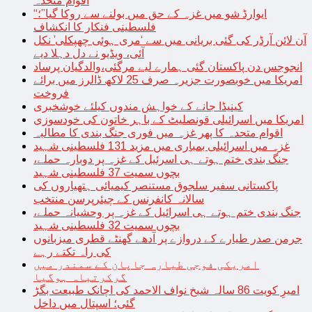
اقوام متحدہ
“ایوارڈ شو میں غزہ کے حق میں بولنے سے روکا گیا”؛
فلسطینی فنکار کا انکشاف
آن لائن آرڈر کی گئی بریانی میں سے ‘مری ہوئی چھپکلی’ نکل
آئی، ویڈیو نے دل دہلا دیے
انجوجس دن پاکستان گئی ہمارے لیے مرگئی،والدگیان پرساد
امریکا میں خوبصورت جزیرہ صرف 25 لاکھ ڈالرز میں برائے
فروخت
کینیڈا جانے کے خواہش مندوں کیلئے خوشخبری
امریکا میں اسرائیلی قونصلیٹ کے باہر خاتون کی خودسوزی
اقوام متحدہ کا پھر غزہ میں فوری جنگ بندی کا مطالبہ
غزہ میں اسرائیلی بمباری میں مزید 131 فلسطینی شہید
جنگ بندی ختم ہوتے ہی اسرئیل کے غزہ پر دوبارہ حملے،
بچوں سمیت 37 فلسطینی شہید
پاکستانی سفیر سلجوق مستنصر کیمیائی ہتھیاروں کی
سالانہ کانفرنس کے چیئرپرسن منتخب
جنگ بندی ختم ہوتے ہی اسرائیل کے غزہ پر وحشیانہ حملے،
بچوں سمیت 32 فلسطینی شہید
جرمن صدر طیارے کے دروازے پر آدھے گھنٹے قطری میزبانوں
کی راہ تکتے رہے
امریکی فوجی طیارہ جاپان کے سمندر میں
گرکرتباہ ہوگیا
امیرِ کویت 86 سالہ شیخ نواف الاحمد کی اچانک طبیعت بگڑ
گئی؛ اسپتال میں داخل