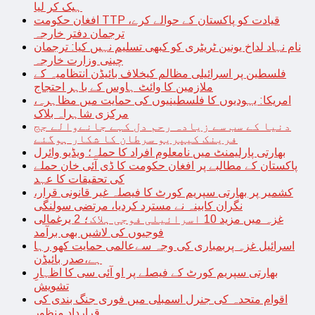
ہیک کر لیا
افغان حکومت TTP قیادت کو پاکستان کے حوالے کرے،
ترجمان دفتر خارجہ
نام نہاد لداخ یونین ٹریٹری کو کبھی تسلیم نہیں کیا: ترجمان
چینی وزارت خارجہ
فلسطین پر اسرائیلی مظالم کیخلاف بائیڈن انتظامیہ کے
ملازمین کا وائٹ ہاوس کے باہر احتجاج
امریکا: یہودیوں کا فلسطینیوں کی حمایت میں مظاہرہ،
مرکزی شاہراہ بلاک
دنیا کے سب سے زیادہ رحم دل کہے جانےوالے جج
فرینک کیپریو سرطان کا شکار ہوگئے
بھارتی پارلیمنٹ میں نامعلوم افراد کا حملہ؛ ویڈیو وائرل
پاکستان کے مطالبے پر افغان حکومت کا ڈی آئی خان حملے
کی تحقیقات کا عہد
کشمیر پر بھارتی سپریم کورٹ کا فیصلہ غیر قانونی قرار،
نگران کابینہ نے مسترد کردیا، مرتضی سولنگی
غزہ میں مزید 10 اسرائیلی فوجی ہلاک؛ 2 یرغمالی
فوجیوں کی لاشیں بھی برآمد
اسرائیل غزہ پربمباری کی وجہ سےعالمی حمایت کھو رہا
ہے،صدر بائیڈن
بھارتی سپریم کورٹ کے فیصلے پر او آئی سی کا اظہارِ
تشویش
اقوام متحدہ کی جنرل اسمبلی میں فوری جنگ بندی کی
قرارداد منظور