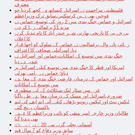
معترف
فلسطینی مزاحمت نے اسرائیل کیساتھ وہ کچھ کردیا جو
فوجیں بھی نہیں کرسکتیں،سابق ترک وزیراعظم
اسرائیل و حماس جنگ بندی میں 2 روز کی توسیع، حماس نے
مزید 11 یرغمالی رہا کر دیے
بی جے پی کا تاریخی بھارتی شہر حیدر آباد کا نام تبدیل کرنے
کا اعلان
رہائی پانے والے یرغمالیوں نے حماس کے سلوک کو اچھا قرار
دیا، اسرائیلی صحافی کا اعتراف
جنگ بندی میں توسیع کے امکانات،حماس اور اسرائیل نے
عندیہ دے دیا
امریکا اور قطر کا جنگ بندی میں توسیع کیلیے اسرائیل پر
دباؤ؛ حماس نے ہامی بھرلی
اسرائیل اور حماس کے درمیان عارضی جنگ بندی کے معاہدے
میں توسیع کے امکانات
غزہ میں سٹار لنک سیٹلائٹ کے لیے منظوری
ضروری،اسرائیل اور مسک کے درمیان معاہدہ طے پاگیا
ٹیکس نیٹ اور ٹیکس ریونیو بڑھانے کیلیے آئی ایم ایف کی ٹیم
پاکستان پہنچ گئی
طالبان وزیر خارجہ امیر متقی کو نائب وزیراعظم کا عہدہ
بھی دیدیا گیا
آسمانی بجلی گرنے سے 20 افراد ہلاک
سابق وزیر دفاع کو 7 سال قید