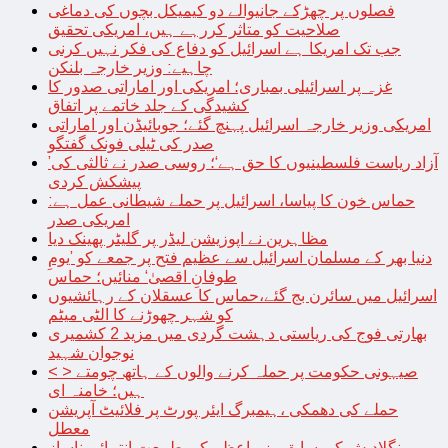
فصلوں پر چھڑکے جانیوالے دو کیمیکل بچوں کی دماغی
صلاحیت کو متاثر کررہے ہیں، امریکی تحقیق
جب تک امریکا ہے اسرائیل کو دفاع کی فکر نہیں کرنی
چاہیے: وزیر خارجہ بلنکن
غزہ پر اسرائیلی بمباری؛ امریکی اور اماراتی صدور کا
کشیدگی کے جلد خاتمے پر اتفاق
امریکی وزیر خارجہ اسرائیل پہنچ گئے؛ جوبائیڈن اور اماراتی
صدر کی ٹیلی فونک گفتگو
’آزاد ریاست فلسطینیوں کا حق ہے‘؛ روسی صدر نے ثالثی کی
پیشکش کردی
حماس خون کا پیاسا، اسرائیل پر حملے شیطانی عمل ہے:
امریکی صدر
مظاہرین نے اپوزیشن لیڈر پر گلیٹر پھینک دیا
دنیا بھر کے مسلمان اسرائیل سے عظیم فتح پر جمعے کو ’یومِ
طوفانِ اقصیٰ‘ منائیں؛ حماس
اسرائیل میں سائرن بج گئے،حماس کا عسقلان کے رہائشیوں
کو شہر چھوڑنے کا الٹی میٹم
بھارتی فوج کی ریاستی دہشت گردی میں مزید 2 کشمیری
نوجوان شہید
< > صیہونی حکومت پر حملہ کرنے والوں کے ہاتھ چومتے
ہیں؛ خامنہ ای
حملے کی دھمکی ،ہیمبرگ ایئر پورٹ پر فلائیٹ آپریشن
معطل
بنگلادیش کی سابق وزیراعظم کی طبیعت انتہائی ناساز