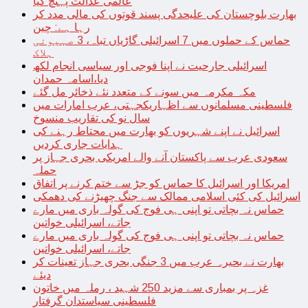
عالمی عدالت پہنچ گیا
بھارت بلوچستان کی علیحدگی پسند قوتوں کی مالی مدد کر
رہا ہے: چین
حماس کے حملوں میں 7 اسرائیلی گاڑیاں تباہ، 3 صہیونی
ہلاک
اسرائیلی جارحیت نے اپنا فوجی اور سیاسی انجام لکھ
دیا،اسامہ حمدان
مکہ مکرمہ میں سونے کے متعدد نئے ذخائر مل گئے
فلسطینی مسلمانوں سے اظہاریکجہتی، عرب امارات میں
سال نو کی تقاریب منسوخ
اسرائیل نے اپنے شہریوں کو بھارت میں محتاط رہنے کی
ہدایات جاری کردیں
سعودی عرب سے پاکستان آنے والے امریکی بحری جہاز پر
حملہ
امریکا اور اسرائیل کا حماس کو جڑ سے ختم کرنے پر اتفاق
اسرائیل کی کئی اسلامی ممالک سے جنگ چھیڑنے کی دھمکی
حماس نہ بچاتی تو اپنی ہی فوج کی گولہ باری میں مارے
جاتے، اسرائیلی خواتین
حماس نہ بچاتی تو اپنی ہی فوج کی گولہ باری میں مارے
جاتے، اسرائیلی خواتین
بھارت نے بحیرہ عرب میں 3 جنگی بحری جہاز تعینات کر
دیئے
غزہ پر بمباری سے مزید 250 شہید ، رملہ میں خاتون
فلسطینی سیاستدان گرفتار