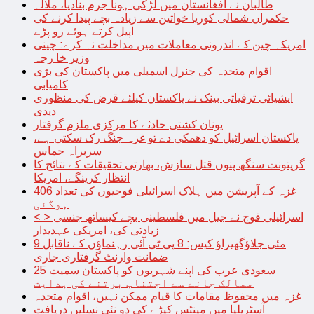
طالبان نے افغانستان میں لڑکی ہونا جرم بنادیا، ملالہ
حکمراں شمالی کوریا خواتین سے زیادہ بچے پیدا کرنے کی
اپیل کرتے ہوئے رو پڑے
امریکہ چین کے اندرونی معاملات میں مداخلت نہ کرے: چینی
وزیر خا رجہ
اقوام متحدہ کی جنرل اسمبلی میں پاکستان کی بڑی
کامیابی
ایشیائی ترقیاتی بینک نے پاکستان کیلئے قرض کی منظوری
دیدی
یونان کشتی حادثے کا مرکزی ملزم گرفتار
پاکستان اسرائیل کو دھمکی دے تو غزہ جنگ رک سکتی ہے،
سربراہ حماس
گرپتونت سنگھ پنوں قتل سازش، بھارتی تحقیقات کے نتائج کا
انتظار کرینگے، امریکا
غزہ کے آپریشن میں ہلاک اسرائیلی فوجیوں کی تعداد 406
ہوگئی
< > اسرائیلی فوج نے جیل میں فلسطینی بچے کیساتھ جنسی
زیادتی کی، امریکی عہدیدار
9 مئی جلاؤگھیراؤ کیس: 8 پی ٹی آئی رہنماؤں کے ناقابل
ضمانت وارنٹ گرفتاری جاری
سعودی عرب کی اپنے شہریوں کو پاکستان سمیت 25
ممالک جانے سے اجتناب برتنے کی ہدایت
غزہ میں محفوظ مقامات کا قیام ممکن نہیں، اقوام متحدہ
آسٹریلیا میں مینٹس کیڑے کی دو نئی نسلیں دریافت