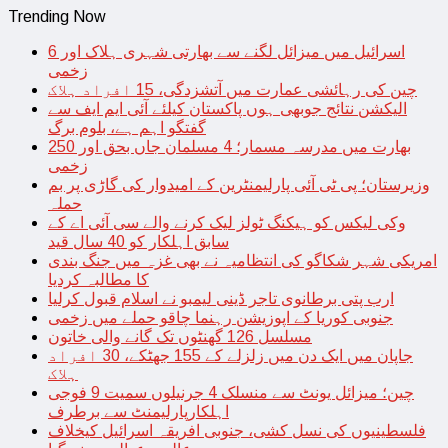
Trending Now
اسرائیل میں میزائل لگنے سے بھارتی شہری ہلاک اور 6
زخمی
چین کی رہائشی عمارت میں آتشزدگی، 15 افراد ہلاک
الیکشن نتائج جوبھی ہوں پاکستان کیلئے آئی ایم ایف سے
گفتگو اہم ہے، بلوم برگ
بھارت میں مدرسہ مسمار؛ 4 مسلمان جاں بحق اور 250
زخمی
وزیرستان؛ پی ٹی آئی پارلیمنٹرین کے امیدوار کی گاڑی پر بم
حملہ
وکی لیکس کو ہیکنگ ٹولز لیک کرنے والے سی آئی اے کے
سابق اہلکار کو 40 سال قید
امریکی شہر شکاگو کی انتظامیہ نے بھی غزہ میں جنگ بندی
کا مطالبہ کردیا
ارب پتی برطانوی تاجر ڈینی لیمبو نے اسلام قبول کرلیا
جنوبی کوریا کے اپوزیشن رہنما چاقو حملے میں زخمی
مسلسل 126 گھنٹوں تک گانے والی خاتون
جاپان میں ایک دن میں زلزلے کے 155 جھٹکے، 30 افراد
ہلاک
چین؛ میزائل یونٹ سے منسلک 4 جرنیلوں سمیت 9 فوجی
اہلکارپارلیمنٹ سے برطرف
فلسطینیوں کی نسل کشی، جنوبی افریقہ اسرائیل کیخلاف