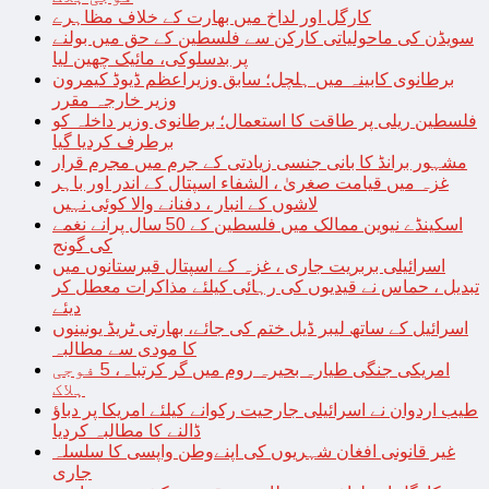
کارگل اور لداخ میں بھارت کے خلاف مظاہرے
سویڈن کی ماحولیاتی کارکن سے فلسطین کے حق میں بولنے
پر بدسلوکی، مائیک چھین لیا
برطانوی کابینہ میں ہلچل؛ سابق وزیراعظم ڈیوڈ کیمرون
وزیر خارجہ مقرر
فلسطین ریلی پر طاقت کا استعمال؛ برطانوی وزیر داخلہ کو
برطرف کردیا گیا
مشہور برانڈ کا بانی جنسی زیادتی کے جرم میں مجرم قرار
غزہ میں قیامت صغریٰ ، الشفاء اسپتال کے اندر اور باہر
لاشوں کے انبار ، دفنانے والا کوئی نہیں
اسکینڈے نیوین ممالک میں فلسطین کے 50 سال پرانے نغمے
کی گونج
اسرائیلی بربریت جاری ، غزہ کے اسپتال قبرستانوں میں
تبدیل ، حماس نے قیدیوں کی رہائی کیلئے مذاکرات معطل کر
دیئے
اسرائیل کے ساتھ لیبر ڈیل ختم کی جائے، بھارتی ٹریڈ یونینوں
کا مودی سے مطالبہ
امریکی جنگی طیارہ بحیرہ روم میں گر کرتباہ، 5 فوجی
ہلاک
طیب اردوان نے اسرائیلی جارحیت رکوانے کیلئے امریکا پر دباؤ
ڈالنے کا مطالبہ کردیا
غیر قانونی افغان شہریوں کی اپنےوطن واپسی کا سلسلہ
جاری