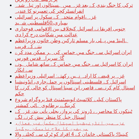
ترکی کا جنگ بندی کے بعد غزہ میں ہسپتالوں اور تباہ شدہ
انفرانسٹرکچر کی تعمیرنو کا عندیہ
غزہ ،اقوام متحدہ کے سکول پر اسرائیلی
بمباری،50فلسطینی شہید
جنوبی افریقا نے اسرائیل کیخلاف بین الاقوامی فوجداری
عدالت میں شکایت درج کرا دی
ہالینڈ میں پہلی بار مسلم تارکین وطن خاتون وزیراعظم
بننے کے قریب
ایران اسرائیل سے جنگ میں حماس کی ہر ممکن مدد کرے
گا: سربراہ قدس فورس
ایران کا اسرائیل سے جنگ میں حماس کے ساتھ شامل ہونے
سے انکار
غزہ پر قبضے کا ارادہ نہیں رکھتے: اسرائیلی وزیراعظم
اسرائیل کے فلسطینی اسپتالوں پر حملےجاری، انڈونیشیا
اسپتال کام کرنےسے قاصر، ابن سینا اسپتال کو خالی کرنے کا
حکم
پاکستان کیلیے کلائمیٹ انویسٹمنٹ فنڈ پروگرام شروع
کرینگے، برطانوی ہائی کمشنر
ٹینکوں کا محاصرہ، ڈرونز کی پرواز، بجلی پانی بند، غزہ کے
اسپتال جیل کا منظر پیش کرنے لگے
غزہ میں انڈونیشیا اسپتال مکمل غیر فعال،
مریضوں کا علاج ناممکن ہوگیا
کینیڈا؛ پاکستانی خاندان کے 4 افراد کو ٹرک سے کچلنے والا