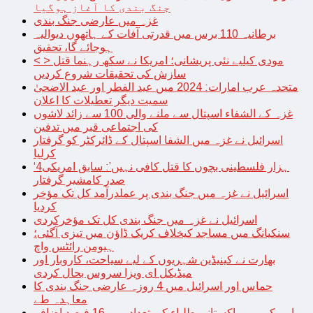
جنگ بندی کا آغاز ہوگیا
غزہ میں عارضی جنگ بندی
برطانیہ 110 برس میں قدرتی آفات کے ہاتھوں دیوالیہ
ہوجائے گا، تحقیق
< > مودی کیلیے نئی پریشانی؛ امریکا نے سکھ رہنما قتل
سازش کی تحقیقات شروع کردیں
متحدہ عرب امارات: 2024 میں عید الفطر اور عید الاضحیٰ
سمیت دیگر تعطیلات کا اعلان
غزہ کے الشفاء اسپتال سے ملنے والی 100 سے زائد لاشوں
کی اجتماعی قبر میں تدفین
اسرائیل نے غزہ میں الشفا اسپتال کے ڈائرکٹر کو گرفتار
کرلیا
‘4ہزار فلسطینی بچوں کا قتل کافی نہیں’: سابق امریکی
صدر کامشیر گرفتار
اسرائیل نے غزہ میں جنگ بندی پر عملدرآمد کل تک مؤخر
کردیا
اسرائیل نے غزہ میں جنگ بندی کل تک مؤخرکردی
سنکیانگ میں مساجد کیخلاف کریک ڈاؤن میں تیزی آگئی؛
ہیومن رائٹس واچ
بھارت نے کینیڈین شہریوں کے لیے سیاحت، کاروبار اور
میڈیکل ای ویزا سروس بحال کردی
حماس اور اسرائیل میں 4 روزہ عارضی جنگ بندی کا
معاہدہ طے
امریکہ میں پاکستانی طلباء کی تعداد میں 16 فیصد اضافہ