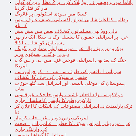
پاناما میں پروفیسر نے روڈ بلاک کرنے پر 2 مظاہرین کو گولی
مار کر قتل کردیا
کینیڈا میں یہودی اسکولوں پر فائرنگ
برطانیہ کا اعلیٰ شاہی اعزاز پاکستانی مصنف عارف انیس
کے نام
بالی ووڈ بھی مسلمانوں کیخلاف بغض میں پیش پیش
غزہ پر اسرائیلی حملوں کا سلسلہ رک نہ سکا، ایک بار پھر
ہسپتالوں کو نشانہ بنا ڈالا
یوکرین پر رونے والے غزہ میں اسرائیلی بمباری پر گونگے
بہرے ہوگئے، ہسپانوی وزیر
جنگ کے بعد بھی اسرائیلی فوجیں غزہ میں ہی رہیں گی،
امریکا
سی آئی اے افسر کی طرف سے نشہ دے کر خواتین سے
جنسی بدسلوکی کیے جانے کا انکشاف
ہندوستان کی دوغلی پالیسی اور اسرائیل سے گٹھ جوڑ بے
نقاب
دو لاکھ سے زائد افغان باشندے واپس جا چکے، غیرقانونی
تارکین وطن کا واپسی کا سلسلہ جاری
ترک پارلیمنٹ نے اسرائیلی مصنوعات کے بائیکاٹ کا اعلان کر
دیا
امریکی نرس دوبارہ غزہ جانے کو تیار
غزہ میں وبائی امراض پھوٹنے کا خطرہ، عالمی ادارہ صحت
کی وارننگ جاری
اسرائیل کا گھناؤنا منصوبہ