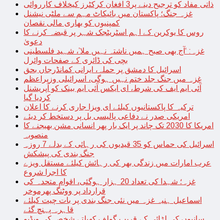
ذاتی مفاد کو ترجیح دینے پر3 افغان کرکٹرز کیخلاف کارروائی
غزہ جنگ؛ پاکستان میں بائیکاٹ مہم سے ملٹی نیشنل
کمپنیوں کو بھاری مالی نقصان
روس کا یوکرین کے اہم اسٹریٹجک شہر پر قبضہ کرنے کا
دعویٰ
غزہ: ‘آج بھی صبح ہمیں ناشتہ نہیں ملا’، شہید فلسطینی
بچی کی ڈائری کے صفحات وائرل
اسرائیل کا دمشق پر حملہ، ایرانی کمانڈرجاں بحق
غزہ میں جنگ جلد ختم نہیں ہوگی، اسرائیلی وزیراعظم
آئی ایم ایف کی شرط، ای ایکس آئی ایم بینک کو آپریشنل
کردیا گیا
ترکیہ کا پاکستانیوں کیلئے ای ویزا جاری کرنے کا اعلان
امریکی صدر نے دفاعی پالیسی بل پر دستخط کر دیئے
امریکا کا 2030 تک چاند پر ایک بار پھر انسانی مشن بھیجنے کا
منصوبہ
اسرائیل کی حماس کو 35 قیدیوں کی رہائی کے بدلے 7 روزہ
جنگ بندی کی پیشکش
عرب امارات میں زندگی بھر کی رہائش کیلئے مستقل ویزے
کا اجرا شروع
غزہ؛ شہدا کی تعداد 20 ہزار ہوگئی، اقوام متحدہ کی
قرارداد پر ووٹنگ پھرموخر
اسماعیل ہنیہ غزہ میں نئی جنگ بندی پر بات چیت کیلئے
قاہرہ پہنچ گئے
سانپوں کی لڑائی کے قریب گولف کھیلتے شخص کی ویڈیو