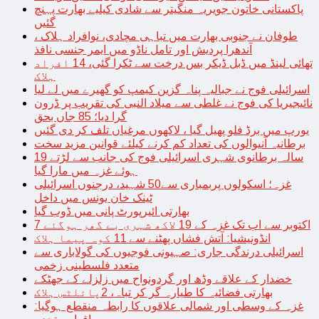
پاکستانی خاتون جویریہ منگیتر سے شادی کیلیے بھارت پہنچ
گئیں
طوفان نے جنوبی بھارت میں تباہی مچادی، نوافراد ہلاک ،
آندھرا پردیش اور تامل ناڈو میں ایمر جنسی نافذ
تھائی لینڈ میں ڈبل ڈیکر بس درخت سے ٹکرا گئی، 14 افراد
ہلاک
اسرائیلی فوج نے جبالیہ پناہ گزین کیمپ کو گھیرے میں لے لیا
نائیجیریا کی فوج نے غلطی سے میلاد النبی کی تقریب پر ڈرون
گرا دیا؛ 85 جاں بحق
یورپ میں برڈ فلو پھیل گیا ، لاکھوں مرغیاں تلف کر دی گئیں
برطانیہ آنیوالوں کی تعداد کم کرنے کیلئے قوانین مزید سخت
19 سالہ برطانوی شہری اسرائیلی فوج کی جانب سے لڑتے
ہوئے غزہ میں مارا گیا
غزہ؛ اسکولوں پربمباری سے50 شہید، درجنوں اسرائیلی
ٹینک خان یونس میں داخل
بھارتی ائیرپورٹ پانی میں ڈوب گیا
7 اکتوبر سے اب تک غزہ کے 19 لاکھ شہری بے گھر ہوگئے
انڈونیشیا: آتش فشاں پھٹنے سے 11 کوہ پیما ہلاک
اسرائیلی درندگی جاری: صہیونی فوجیوں کی گولاباری سے
متعدد فلسطینی زخمی
خضدار کے علاقے وڈھ اور گردونواح میں زلزلے کے جھٹکے
بھارتی فضائیہ کا طیارہ گر کر تباہ، 2پائلٹس ہلاک
غزہ کے وسطی اور شمالی علاقوں کا رابطہ منقطع ہوگیا: