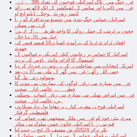
غزہ جنگ میں ہلاک اسرائیلی فوجیوں کی تعداد 395 ہوگئی
غزہ میں ڈائیریا اور سانس کے انفیکشنز کے ایک لاکھ سے زائد
کیسز رپورٹ ہوچکے: ڈبلیو ایچ او
اسرائیل، حماس جنگ بندی میں توسیع مزید افراد کو رہا
کرنے سے ممکن
‘ججوں پر ٹرمپ کے حملے روکنے کا واحد طریقہ ہے کہ انہیں
جیل میں ڈال دیا جائے’
افغان ٹرانزٹ ٹریڈ کی درآمدی اشیا پر10 فیصد فیس کی
چھوٹ
اسرائیل کا حماس پر رعایتوں کیلئے امریکی یرغمالیوں کے
استعمال کا الزام، وائٹ ہاؤس کی تردید
امریکہ انتخابات میں مداخلت نہ کرے، روس نے خبردار کر دیا
جسے اللہ رکھے؛ غزہ میں گھر کے ملبے سے37 دن بعد
نومولود زندہ مل گیا
غزہ میں بمباری سے زیادہ لوگوں کی بیماریوں سے موت کا
خطرہ ہے, عالمی ادارہ صحت
غزہ میں امراض پھیلنے سے بمباری سے زیادہ اموات ہوسکتی
ہیں، عالمی ادارہ صحت
اسرائیلی فوج نے مغربی کنارے پر دھاوا بول دیا، سیکڑوں
فلسطینی گرفتار
میری بیٹی خود کو غزہ میں ملکہ سمجھتی تھی، حماس کی
قید سے رہا اسرائیلی خاتون حسن سلوک سے متاثر
بکر پرائز 2024آئرش مصنف پال لنچ نے جیت لیا
اسرائیلی یرغمالی حماس کے سربراہ کے حسن سلوک کے