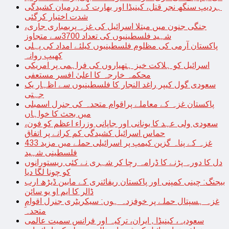
ہردیپ سنگھ نجر قتل، کینیڈا اور بھارت کے درمیان کشیدگی
شدت اختیار کرگئی
جنگی جنون میں مبتلا اسرائیل کی غزہ پربمباری جاری،
شہید فلسطینیوں کی تعداد 3700سے متجاوز
پاکستان آرمی کی مظلوم فلسطینیوں کیلئے امداد کی پہلی
کھیپ روانہ
اسرائیل کو ہلاکت خیز ہتھیاروں کی فراہمی پر امریکی
محکمہ خارجہ کا اعلیٰ افسر مستعفی
سعودی گول کیپر راغد النجار کا فلسطینیوں سے اظہار یک
جہتی
پاکستان غزہ کے معاملے پراقوام متحدہ کی جنرل اسمبلی
میں بحث کا خواہاں
سعودی ولی عہد کا یونانی اور جاپانی وزراء اعظم کو فون،
حماس اسرائیل کشیدگی کم کرانے پر اتفاق
غزہ کے پناہ گزین کیمپ پر اسرائیلی حملے میں مزید 433
فلسطینی شہید
دل کا دورہ پڑنے کا ڈرامہ رچا کر شہری نے کئی ریستورانوں
کو چونا لگا دیا
بیجنگ: چینی کمپنی اور پاکستان ریفائنری کے مابین ڈیڑھ ارب
ڈالر کا ایم او یو سائن
غزہ ہسپتال حملے پر خوفزدہ ہوں: سیکریٹری جنرل اقوامِ
متحدہ
سعودیہ، کینیڈا , ایران، ترکیہ اور فرانس سمیت عالمی