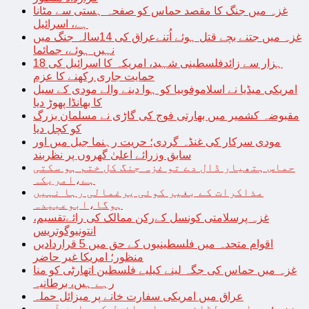
غزہ میں جنگ کا مقصد حماس کو صفحہ ہستی سے مٹانا
ہے، اسرائیل
غزہ میں جتنے بچے قتل ہوئے اُتنےعراق کی 14سالہ جنگ میں
نہیں ہوئے، جمائما
18 ہزار سے زائدفلسطینی شہید، امریکہ کا اسرائیل کی
حمایت جاری رکھنے کا عزم
امریکی میڈیا نے اسلاموفوبیا کو ہوا دینے والے مودی کے سیل
کا بھانڈا پھوڑ دیا
مقبوضہ کشمیر میں بھارتی فوج کی گاڑی نے مسلمان بزرگ
کو کچل دیا
مودی سرکار کی غنڈہ گردی؛ حریت رہنما جیل میں اور
سابق وزرائے اعلیٰ گھروں پر نظربند
حماس ہتھیار ڈال دے تو غزہ جنگ کل ختم ہو سکتی
ہے،امریکہ
مذاکرات کے بغیر کوئی یرغمالی رہا نہیں
ہوگا،ابوعبیدہ
غزہ پرسلامتی کونسل کےرکن ممالک کی رائےتقسیم،
انتونیوگوتریس
اقوام متحدہ میں فلسطینیوں کے حق میں 5 قراردادیں
منظور؛ امریکا غیر حاضر
غزہ میں حماس کی جگہ لینے کیلیے فلسطین اتھارٹی کو منا
رہے ہیں، برطانیہ
عراق میں امریکی سفارت خانے پر میزائل حملہ
غزہ؛ حماس سے لڑائی میں اسرائیل کے سابق آرمی