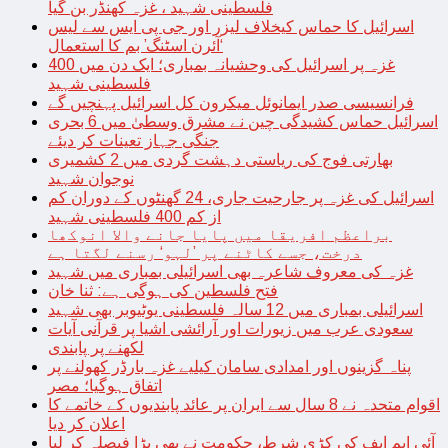
فلسطینی شہید ، غزہ کھنڈر بن گیا
اسرائیل کا حماس کیخلاف لیزر اور جی پی ایس سے لیس
‘آئرن اسٹنگ’ بم کا استعمال
غزہ پر اسرائیل کی وحشیانہ بمباری؛ ایک دن میں 400
فلسطینی شہید
فرانسیسی صدر ایمانوئل میکرون کل اسرائیل پہنچیں گے
اسرائیل حماس کشیدگی چین نے مشرق وسطیٰ میں 6 بحری
جنگی جہاز تعینات کر دیئے
بھارتی فوج کی ریاستی دہشت گردی میں 2 کشمیری
نوجوان شہید
اسرائیل کی غزہ پر جارحیت جاری، 24 گھنٹوں کے دوران کم
از کم 400 فلسطینی شہید
براعظم افریقا میں پایا جانے والا انوکھا
درخت، جسے کاٹنے پر ’لہو‘ رسنے لگتا ہے
غزہ کی معروف شاعرہ بھی اسرائیلی بمباری میں شہید
فتح فلسطین کی ہوگی ہے: ثنا خان
اسرائیلی بمباری میں 12 سالہ فلسطینی یوٹیوبر بھی شہید
سعودی عرب میں زیورات اور آرائشی اشیا پر قرآنی آیات
لکھنے پر پابندی
پناہ گزینوں اور امدادی سامان کیلیے غزہ بارڈر کھولنے پر
اتفاق ہوگیا؛ مصر
اقوام متحدہ نے 8 سال سے ایران پر عائد پابندیوں کے خاتمے کا
اعلان کر دیا
آئی ایم ایف کی کڑی شرط، حکومت نے بھی بڑا فیصلہ کر لیا