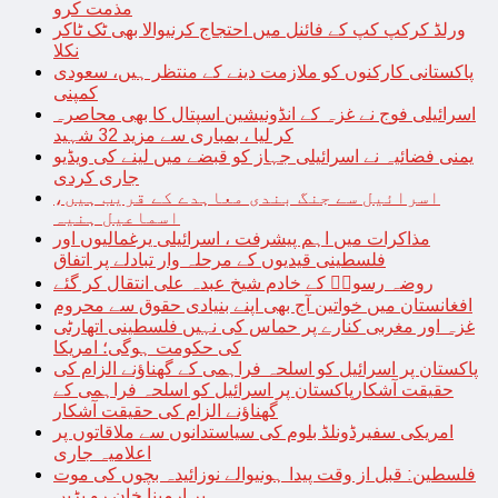
مذمت کرو
ورلڈ کرکپ کپ کے فائنل میں احتجاج کرنیوالا بھی ٹک ٹاکر
نکلا
پاکستانی کارکنوں کو ملازمت دینے کے منتظر ہیں، سعودی
کمپنی
اسرائیلی فوج نے غزہ کے انڈونیشین اسپتال کا بھی محاصرہ
کر لیا ، بمباری سے مزید 32 شہید
یمنی فضائیہ نے اسرائیلی جہاز کو قبضے میں لینے کی ویڈیو
جاری کردی
اسرائیل سے جنگ بندی معاہدے کے قریب ہیں،
اسماعیل ہنیہ
مذاکرات میں اہم پیشرفت ، اسرائیلی یرغمالیوں اور
فلسطینی قیدیوں کے مرحلہ وار تبادلے پر اتفاق
روضہ رسولؐ کے خادم شیخ عبدہ علی انتقال کر گئے
افغانستان میں خواتین آج بھی اپنے بنیادی حقوق سے محروم
غزہ اور مغربی کنارے پر حماس کی نہیں فلسطینی اتھارٹی
کی حکومت ہوگی؛ امریکا
پاکستان پر اسرائیل کو اسلحہ فراہمی کے گھناؤنے الزام کی
حقیقت آشکارپاکستان پر اسرائیل کو اسلحہ فراہمی کے
گھناؤنے الزام کی حقیقت آشکار
امریکی سفیرڈونلڈ بلوم کی سیاستدانوں سے ملاقاتوں پر
اعلامیہ جاری
فلسطین: قبل از وقت پیدا ہونیوالے نوزائیدہ بچوں کی موت
پر ارمینا خان رو پڑیں