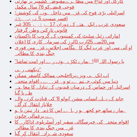
کارگل اور لداخ میں مظاہرے،مقبوضہ کشمیر پر بھارتی
فوجی قبضےکو 76 سال مکمل
اسرائیلی برّی فوج کی غزہ میں داخل ہونے کی کوشش؛
افسر سمیت 5 فوجی ہلاک
سعودی عرب ، ایک ہفتے کے دوران 17 ہزار ، 305 غیر
قانونی تارکین وطن گرفتار
اماراتی رئیل سٹیٹ کی کمپنیوں کے گروپ کا پاکستان
میں20سے 25ارب ڈالرز کی سرمایہ کاری کا اعلان
او آئی سی اور عرب لیگ کا ہنگامی اجلاس، غزہ میں فوری
جنگ بندی کا مطالبہ
’’یا رسول اللہﷺ! ہمارے ٹکڑے ہوتے رہے اور امت تماشا
دیکھتی رہی‘‘
اب ایک ہی ویزےپر6خلیجی ممالک کاسفر ممکن
دنیا میں کوئی جہنم ہے تو وہ غزہ ہے ، اقوام متحدہ
اسرائیل اور حماس کے درمیان قیدیوں کے تبادلے کا معاہدہ
طے پا گیا
چاند کے پہلے انسانی مشن ’اپولو 8‘ کی قیادت کرنے والے
خلاباز انتقال کرگئے
ہمارے ساتھ جو کچھ ہو رہا ہے اس کا ذمہ دار نیتن یاہو
ہے، یرغمالی خاتون
اقوام متحدہ کی خیرسگالی سفیر اور آسٹریلوی اداکارہ کا
غزہ میں جنگ بندی کا مطالبہ
سعودی شہزادہ انتقال کر گیا