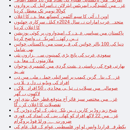
غزہ میں کشیدگی، ایمریٹس ایئرلائن نےاسرائیل کی پروازوں
کو30 نومبر تک معطل کردیا
اوپن اے آئی کا سیم آلٹمین کیساتھ معاہدے کا اعلان
متحدہ عرب امارات نے سال 2024ء کیلئے سرکاری چھٹیوں
کا اعلان کردیا
پاکستان میں سیاسی عہدے کے امیدواروں پر کوئی پوزیشن
نہیں رکھتے: امریکہ نے واضح کردیا
دنیا کی 100 بااثر خواتین کی فہرست میں پاکستانی خواتین
بھی شامل
سعودی عرب کی پانچ بڑی کمپنیوں سے ہزاروں نئی
ملازمتوں کے معاہدے
بھارتی فوج کی ریاستی دہشت گردی میں کشمیری نوجوان
شہید
غزہ کے پناہ گزین کیمپ پر اسرائیلی حملہ، ملبے میں دبے
افراد کی ویڈیو نے دل دہلا دیے
صومالیہ میں سیلاب نے تباہی مچا دی ، 50 افراد ہلاک ،
لاکھوں بے گھر
غزہ میں مختصر سیز فائر آج متوقع،قطر جنگ بندی اور
تفصیلات کا اعلان کرے گا
شیخ زید روڈ پر کاریں نہیں بلکہ دبئی کے لوگ دوڑیں گے
غزہ میں 22 لاکھ افراد کو کھانے پینے کی امداد کی فوری
ضرورت ہے: ورلڈ فوڈ پروگرام
یکطرفہ قراردا واپس لو اور فلسطینی عوام کے قتل عام کی