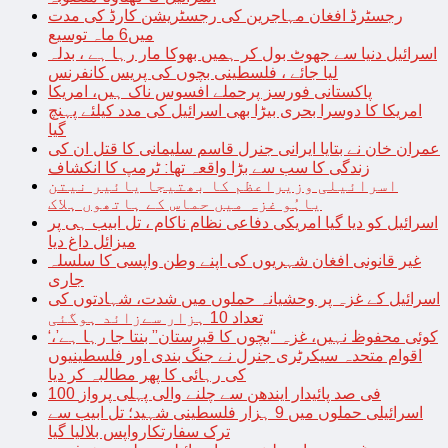
رجسٹرڈ افغان مہاجرین کی رجسٹریشن کارڈ کی مدت
میں6 ماہ توسیع
اسرائیل دنیا سے جھوٹ بول کر ہمیں بھوکا مار رہا ہے ، بدلہ
لیا جائے ، فلسطینی بچوں کی پریس کانفرنس
پاکستانی فورسز پرحملے افسوس ناک ہیں، امریکا
امریکا کا دوسرا بحری بیڑا بھی اسرائیل کی مدد کیلئے پہنچ
گیا
عمران خان نے بتایا ایرانی جنرل قاسم سلیمانی کا قتل ان کی
زندگی کا سب سے بڑا واقعہ تھا: ٹرمپ کا انکشاف
اسرائیلی وزیراعظم کا بھتیجا یائیر نیتن
یاہُو غزہ میں حماس کے ہاتھوں ہلاک
اسرائیل کو دیا گیا امریکی دفاعی نظام ناکام ، تل ابیب ہی پر
میزائل داغ دیا
غیر قانونی افغان شہریوں کی اپنے وطن واپسی کا سلسلہ
جاری
اسرائیل کے غزہ پر وحشیانہ حملوں میں شدت، شہادتوں کی
تعداد 10 ہزار سےزائد ہوگئی
‘کوئی محفوظ نہیں، غزہ “بچوں کا قبرستان” بنتا جا رہا ہے’،
اقوام متحدہ سیکرٹری جنرل نے جنگ بندی اور فلسطینیوں
کی رہائی کا پھر مطالبہ کر دیا
100 فی صد پائیدار ایندھن سے چلنے والی پہلی پرواز
اسرائیلی حملوں میں 9 ہزار فلسطینی شہید؛ تل ابیب سے
ترک سفارتکارواپس بلالیا گیا