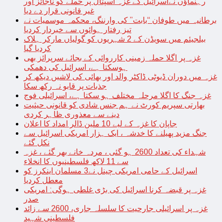
رہنماؤں نےاسرائیل کے غزہ اسپتال پر حملے کو ناجائز اور
غیر قانونی قرار دے دیا
برطانیہ میں طوفان “بابت” کی وارننگ، محکمہ موسمیات نے
تیز رفتار ہوائوں سے خبردار کردیا
بیلجیئم میں سویڈن کے 2 شہریوں کو گولیاں مارکر ہلاک
کردیا گیا
غزہ پر اگلا حملہ زمینی کارروائی کے بجائے سرپرائز بھی
ہوسکتا ہے، اسرائیل کی دھمکی
غزہ میں دوران ڈیوٹی ڈاکٹر والد اور بھائی کی لاشیں دیکھ کر
جذبات پر قابو نہ رکھ سکا
غزہ جنگ کا اگلا مرحلہ مختلف ہو سکتا ہے، اسرائیلی فوج
بھارتی سپریم کورٹ نے ہم جنس شادی کو قانونی حیثیت
دینے سے معذوری ظاہر کردی
جاپان کا غزہ کے لیے 10 ملین ڈالر امداد کا اعلان
جنگ مزید پھیلنے کا خدشہ ، ایک ہزار امریکی اسرائیل سے
نکل گئے
شہداء کی تعداد 2600 ہو گئی ، مردہ خانے بھر گئے ، غزہ
سے 11 لاکھ فلسطینیوں کا انخلاء
اسرائیل کے حامی امریکی چینل نے3 مسلمان اینکرز کو
معطل کردیا
غزہ پر قبضہ کرنا اسرائیل کی بڑی غلطی ہوگی: امریکی
صدر
غزہ پر اسرائیلی جارحیت کا سلسلہ جاری، 2600 سے زائد
فلسطینی شہید