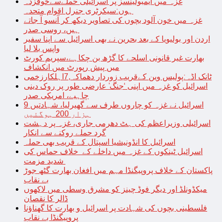
غزہ میں ایمبولینسز پر اسرائیلی حملےسےخوفزدہ
ہوں:سیکرٹری جنرل اقوام متحدہ
غزہ میں خون آلود بچوں کی تصاویر دیکھ کر آنسو آ جاتے
ہیں، روسی صدر
اردن اور بولیویا کے بعد بحرین نے بھی اسرائیل سے اپنا سفیر
واپس بلا لیا
بھارت غیر قانونی اسلحے کا گڑھ بن چکاہے،سپریم کورٹ
میں پیش رپورٹ میں انکشاف
ٹانک اڈہ:پولیس وین کےقریب زوردار دھماکہ,7اہلکارزخمی
اسرائیل کو غزہ میں اپنی ‘جنگ’ عارضی طور پر روک دینی
چاہیے، امریکی صدر
اسرائیل نے غزہ کو چاروں طرف سے گھیرلیا، شہادتیں 9
ہزار 200 ہوگئیں
اسرائیلی وزیراعظم کی ہٹ دھرمی جاری، غزہ پر دہشت
گرد حملے روکنے سے انکار
اسرائیل کا انڈونیشیا اسپتال کے قریب بھی حملہ
اسرائیل ٹینکوں کے غزہ میں داخلے کے خلاف حماس کی
شدید مزمت
پاکستان کے خلاف پروپیگنڈا مہم میں افغان بھارت گٹھ جوڑ
بے نقاب
میکڈونلڈ اور دیگر فوڈ چینز کو مشرق وسطی میں لاکھوں
ڈالر کا نقصان
فلسطینی بچوں کی شہادت پر اسرائیل و بھارت کا گھناؤنا
پروپیگنڈا بے نقاب