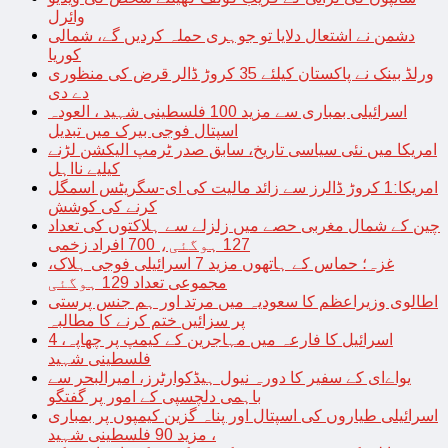
وائرل
دشمن نے اشتعال دلایا تو جوہری حملہ کردیں گے، شمالی
کوریا
ورلڈ بینک نے پاکستان کیلئے 35 کروڑ ڈالر قرض کی منظوری
دے دی
اسرائیلی بمباری سے مزید 100 فلسطینی شہید ، العودہ
اسپتال فوجی بیرک میں تبدیل
امریکا میں نئی سیاسی تاریخ، سابق صدر ٹرمپ الیکشن لڑنے
کیلیے نااہل
امریکا:1 کروڑ ڈالرز سے زائد مالیت کی ای-سگریٹس اسمگل
کرنے کی کوشش
چین کے شمال مغربی حصے میں زلزلے سے ہلاکتوں کی تعداد
127 ہوگئی، 700 افراد زخمی
غزہ؛ حماس کے ہاتھوں مزید 7 اسرائیلی فوجی ہلاک،
مجموعی تعداد 129 ہوگئی
اطالوی وزیراعظم کا سعودیہ میں مرتد اور ہم جنس پرستی
پر سزائیں ختم کرنے کا مطالبہ
اسرائیل کا فارعہ میں مہاجرین کے کیمپ پر چھاپہ، 4
فلسطینی شہید
یواےای کے سفیر کا دورہ نیول ہیڈکوارٹرز، امیرالبحر سے
باہمی دلچسپی کے امور پر گفتگو
اسرائیلی طیاروں کی اسپتال اور پناہ گزین کیمپوں پر بمباری
، مزید 90 فلسطینی شہید