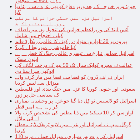
ہزار 900 سے متجاوز
چین؛ وزیر خارجہ کے بعد وزیر دفاع کو بھی عہدے سے ہٹا دیا
گیا
اسرائیل غزہ میں جنگی جرائم کا مرتکب
ہورہاہے،منیراکرم
آئس لینڈ کی وزیراعظم خواتین کی تنخواہوں میں اضافے
کیلیے احتجاج میں شامل
پیروں پر 30 تلواریں متوازن رکھنے کا عالمی ریکارڈ قائم
کیا خاموشی ہمیں بچا لے گی؟
اسرائیل حماس تنازع سے تیسری عالمی جنگ کا خطرہ ہے،
ایلون مسک
عدالت نے مجرم کوایک سال تک 50 نیم کے درخت لگانے کی
انوکھی سزا سنا دی
ایران نے اپنے ڈرون کو فضا سے فضا میں مار کرنے والے
میزائل سے لیس کردیا
سعودیہ اور جنوبی کوریا کا غزہ میں جنگ بندی اور فلسطین
کے سیاسی حل پر زور
اسرائیل کو لائسنس ٹو کِل دیا گیا جو غزہ پر وحشیانہ بمباری
کر رہا ہے، امیرِ قطر
آواز سن کر 10 سیکنڈ میں ذیا بیطس کی تشخیص کرنے والا
اے آئی ماڈل
گوگل میپ نے اسرائیل اور غزہ میں لائیو ٹریفک ڈیٹا معطل
کردیا
اسرائیل کی رات بھر بمباری ، میزائل حملے ، مزید 110