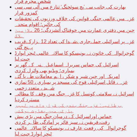
شخص مجرم قرار
بھارت کی جانب سے ’پچ سوئچنگ‘ تنازع میں آئی سی سی
کمزور قرار
غزہ میں عالمی جنگی قوانین کی خلاف ورزیوں کی تحقیقات
کی جائیں؛ اقوام متحدہ
چین میں دفتری عمارت میں خوفناک آتشزدگی؛ 26 ملازمین
ہلاک
غزہ پر اسرائیلی حملےجاری ،شہدا کی تعداد 12ہزارکےقریب
پہنچ گئی
گوجرانوالہ کی خاتون نے یونیسکو کا سالانہ عالمی ٹیچر ایوارڈ
جیت لیا
اسرائیل کی حماس سربراہ اسماعیل ہنیہ کے گھر پر
بمباری؛ ویڈیو بھی وائرل کردی
امریکہ اور چین شیر و شکر ، اہم معاملات طے پا گئے
غزہ ، قاتل اسرائیلی فوج کی مسجد پر بمباری ، 50 نمازی
شہید ، متعدد زخمی
اسرائیل نے سلامتی کونسل کا غزہ جنگ میں وقفے کا مطالبہ
مسترد کردیا
برطانیہ: غزہ جنگ بندی کی قرارداد پر لیبر
پارٹی میں بغاوت ہوگئی
حماس اوراسرائیل کے درمیان جنگ میں بڑی پیش
رفت،فریقین نے سیز فائر پر آمادگی ظاہر کردی
گوجرانوالہ کی رفعت عارف نے یونیسکو کا سالانہ عالمی
ٹیچر ایوارڈ جیت لیا