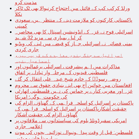
مذمت کرو
ورلڈ کرکپ کپ کے فائنل میں احتجاج کرنیوالا بھی ٹک ٹاکر
نکلا
پاکستانی کارکنوں کو ملازمت دینے کے منتظر ہیں، سعودی
کمپنی
اسرائیلی فوج نے غزہ کے انڈونیشین اسپتال کا بھی محاصرہ
کر لیا ، بمباری سے مزید 32 شہید
یمنی فضائیہ نے اسرائیلی جہاز کو قبضے میں لینے کی ویڈیو
جاری کردی
اسرائیل سے جنگ بندی معاہدے کے قریب ہیں،
اسماعیل ہنیہ
مذاکرات میں اہم پیشرفت ، اسرائیلی یرغمالیوں اور
فلسطینی قیدیوں کے مرحلہ وار تبادلے پر اتفاق
روضہ رسولؐ کے خادم شیخ عبدہ علی انتقال کر گئے
افغانستان میں خواتین آج بھی اپنے بنیادی حقوق سے محروم
غزہ اور مغربی کنارے پر حماس کی نہیں فلسطینی اتھارٹی
کی حکومت ہوگی؛ امریکا
پاکستان پر اسرائیل کو اسلحہ فراہمی کے گھناؤنے الزام کی
حقیقت آشکارپاکستان پر اسرائیل کو اسلحہ فراہمی کے
گھناؤنے الزام کی حقیقت آشکار
امریکی سفیرڈونلڈ بلوم کی سیاستدانوں سے ملاقاتوں پر
اعلامیہ جاری
فلسطین: قبل از وقت پیدا ہونیوالے نوزائیدہ بچوں کی موت
پر ارمینا خان رو پڑیں