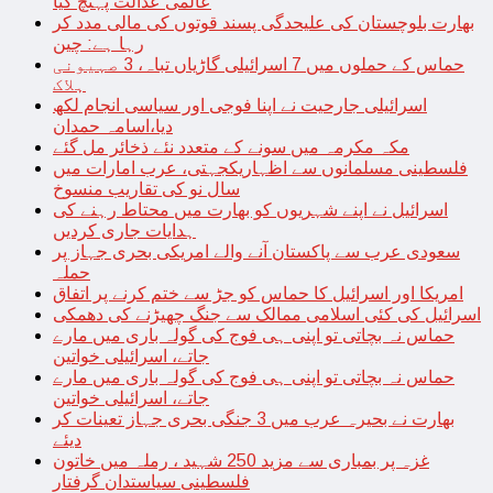
عالمی عدالت پہنچ گیا
بھارت بلوچستان کی علیحدگی پسند قوتوں کی مالی مدد کر
رہا ہے: چین
حماس کے حملوں میں 7 اسرائیلی گاڑیاں تباہ، 3 صہیونی
ہلاک
اسرائیلی جارحیت نے اپنا فوجی اور سیاسی انجام لکھ
دیا،اسامہ حمدان
مکہ مکرمہ میں سونے کے متعدد نئے ذخائر مل گئے
فلسطینی مسلمانوں سے اظہاریکجہتی، عرب امارات میں
سال نو کی تقاریب منسوخ
اسرائیل نے اپنے شہریوں کو بھارت میں محتاط رہنے کی
ہدایات جاری کردیں
سعودی عرب سے پاکستان آنے والے امریکی بحری جہاز پر
حملہ
امریکا اور اسرائیل کا حماس کو جڑ سے ختم کرنے پر اتفاق
اسرائیل کی کئی اسلامی ممالک سے جنگ چھیڑنے کی دھمکی
حماس نہ بچاتی تو اپنی ہی فوج کی گولہ باری میں مارے
جاتے، اسرائیلی خواتین
حماس نہ بچاتی تو اپنی ہی فوج کی گولہ باری میں مارے
جاتے، اسرائیلی خواتین
بھارت نے بحیرہ عرب میں 3 جنگی بحری جہاز تعینات کر
دیئے
غزہ پر بمباری سے مزید 250 شہید ، رملہ میں خاتون
فلسطینی سیاستدان گرفتار