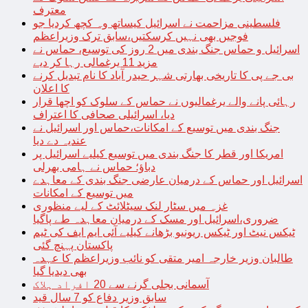
معترف
فلسطینی مزاحمت نے اسرائیل کیساتھ وہ کچھ کردیا جو
فوجیں بھی نہیں کرسکتیں،سابق ترک وزیراعظم
اسرائیل و حماس جنگ بندی میں 2 روز کی توسیع، حماس نے
مزید 11 یرغمالی رہا کر دیے
بی جے پی کا تاریخی بھارتی شہر حیدر آباد کا نام تبدیل کرنے
کا اعلان
رہائی پانے والے یرغمالیوں نے حماس کے سلوک کو اچھا قرار
دیا، اسرائیلی صحافی کا اعتراف
جنگ بندی میں توسیع کے امکانات،حماس اور اسرائیل نے
عندیہ دے دیا
امریکا اور قطر کا جنگ بندی میں توسیع کیلیے اسرائیل پر
دباؤ؛ حماس نے ہامی بھرلی
اسرائیل اور حماس کے درمیان عارضی جنگ بندی کے معاہدے
میں توسیع کے امکانات
غزہ میں سٹار لنک سیٹلائٹ کے لیے منظوری
ضروری،اسرائیل اور مسک کے درمیان معاہدہ طے پاگیا
ٹیکس نیٹ اور ٹیکس ریونیو بڑھانے کیلیے آئی ایم ایف کی ٹیم
پاکستان پہنچ گئی
طالبان وزیر خارجہ امیر متقی کو نائب وزیراعظم کا عہدہ
بھی دیدیا گیا
آسمانی بجلی گرنے سے 20 افراد ہلاک
سابق وزیر دفاع کو 7 سال قید