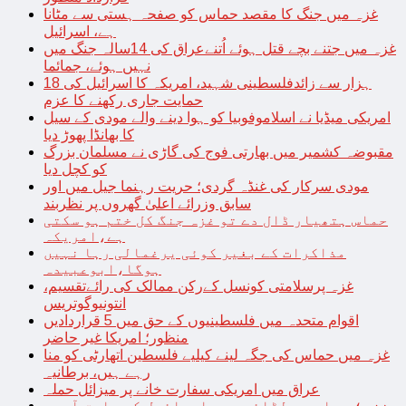
غزہ میں جنگ کا مقصد حماس کو صفحہ ہستی سے مٹانا
ہے، اسرائیل
غزہ میں جتنے بچے قتل ہوئے اُتنےعراق کی 14سالہ جنگ میں
نہیں ہوئے، جمائما
18 ہزار سے زائدفلسطینی شہید، امریکہ کا اسرائیل کی
حمایت جاری رکھنے کا عزم
امریکی میڈیا نے اسلاموفوبیا کو ہوا دینے والے مودی کے سیل
کا بھانڈا پھوڑ دیا
مقبوضہ کشمیر میں بھارتی فوج کی گاڑی نے مسلمان بزرگ
کو کچل دیا
مودی سرکار کی غنڈہ گردی؛ حریت رہنما جیل میں اور
سابق وزرائے اعلیٰ گھروں پر نظربند
حماس ہتھیار ڈال دے تو غزہ جنگ کل ختم ہو سکتی
ہے،امریکہ
مذاکرات کے بغیر کوئی یرغمالی رہا نہیں
ہوگا،ابوعبیدہ
غزہ پرسلامتی کونسل کےرکن ممالک کی رائےتقسیم،
انتونیوگوتریس
اقوام متحدہ میں فلسطینیوں کے حق میں 5 قراردادیں
منظور؛ امریکا غیر حاضر
غزہ میں حماس کی جگہ لینے کیلیے فلسطین اتھارٹی کو منا
رہے ہیں، برطانیہ
عراق میں امریکی سفارت خانے پر میزائل حملہ
غزہ؛ حماس سے لڑائی میں اسرائیل کے سابق آرمی