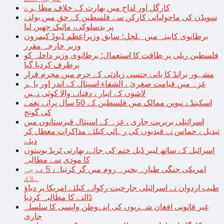
کارگل اور لداخ میں بھارت کے خلاف مظاہرے
سویڈن کی ماحولیاتی کارکن سے فلسطین کے حق میں بولنے
پر بدسلوکی، مائیک چھین لیا
برطانوی کابینہ میں ہلچل؛ سابق وزیراعظم ڈیوڈ کیمرون
وزیر خارجہ مقرر
فلسطین ریلی پر طاقت کا استعمال؛ برطانوی وزیر داخلہ کو
برطرف کردیا گیا
مشہور برانڈ کا بانی جنسی زیادتی کے جرم میں مجرم قرار
غزہ میں قیامت صغریٰ ، الشفاء اسپتال کے اندر اور باہر
لاشوں کے انبار ، دفنانے والا کوئی نہیں
اسکینڈے نیوین ممالک میں فلسطین کے 50 سال پرانے نغمے
کی گونج
اسرائیلی بربریت جاری ، غزہ کے اسپتال قبرستانوں میں
تبدیل ، حماس نے قیدیوں کی رہائی کیلئے مذاکرات معطل کر
دیئے
اسرائیل کے ساتھ لیبر ڈیل ختم کی جائے، بھارتی ٹریڈ یونینوں
کا مودی سے مطالبہ
امریکی جنگی طیارہ بحیرہ روم میں گر کرتباہ، 5 فوجی
ہلاک
طیب اردوان نے اسرائیلی جارحیت رکوانے کیلئے امریکا پر دباؤ
ڈالنے کا مطالبہ کردیا
غیر قانونی افغان شہریوں کی اپنےوطن واپسی کا سلسلہ
جاری