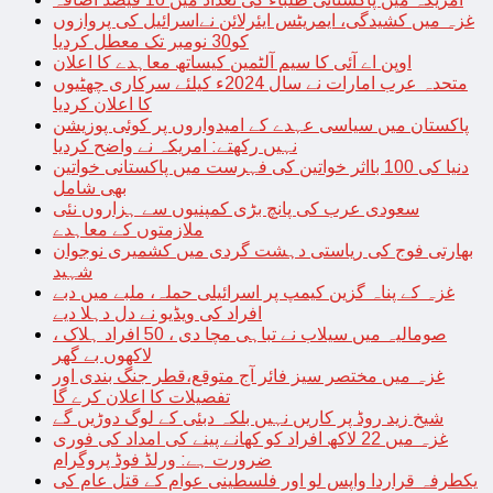
غزہ میں کشیدگی، ایمریٹس ایئرلائن نےاسرائیل کی پروازوں
کو30 نومبر تک معطل کردیا
اوپن اے آئی کا سیم آلٹمین کیساتھ معاہدے کا اعلان
متحدہ عرب امارات نے سال 2024ء کیلئے سرکاری چھٹیوں
کا اعلان کردیا
پاکستان میں سیاسی عہدے کے امیدواروں پر کوئی پوزیشن
نہیں رکھتے: امریکہ نے واضح کردیا
دنیا کی 100 بااثر خواتین کی فہرست میں پاکستانی خواتین
بھی شامل
سعودی عرب کی پانچ بڑی کمپنیوں سے ہزاروں نئی
ملازمتوں کے معاہدے
بھارتی فوج کی ریاستی دہشت گردی میں کشمیری نوجوان
شہید
غزہ کے پناہ گزین کیمپ پر اسرائیلی حملہ، ملبے میں دبے
افراد کی ویڈیو نے دل دہلا دیے
صومالیہ میں سیلاب نے تباہی مچا دی ، 50 افراد ہلاک ،
لاکھوں بے گھر
غزہ میں مختصر سیز فائر آج متوقع،قطر جنگ بندی اور
تفصیلات کا اعلان کرے گا
شیخ زید روڈ پر کاریں نہیں بلکہ دبئی کے لوگ دوڑیں گے
غزہ میں 22 لاکھ افراد کو کھانے پینے کی امداد کی فوری
ضرورت ہے: ورلڈ فوڈ پروگرام
یکطرفہ قراردا واپس لو اور فلسطینی عوام کے قتل عام کی