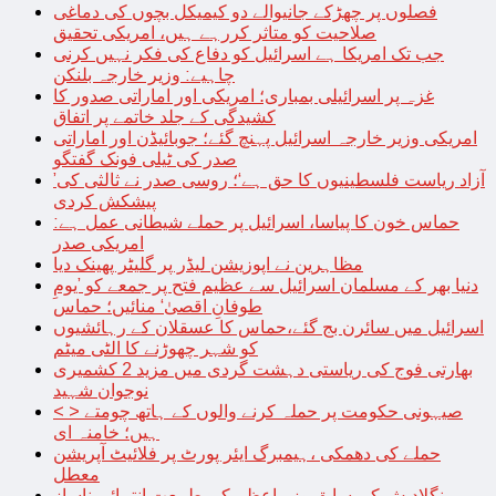
فصلوں پر چھڑکے جانیوالے دو کیمیکل بچوں کی دماغی
صلاحیت کو متاثر کررہے ہیں، امریکی تحقیق
جب تک امریکا ہے اسرائیل کو دفاع کی فکر نہیں کرنی
چاہیے: وزیر خارجہ بلنکن
غزہ پر اسرائیلی بمباری؛ امریکی اور اماراتی صدور کا
کشیدگی کے جلد خاتمے پر اتفاق
امریکی وزیر خارجہ اسرائیل پہنچ گئے؛ جوبائیڈن اور اماراتی
صدر کی ٹیلی فونک گفتگو
’آزاد ریاست فلسطینیوں کا حق ہے‘؛ روسی صدر نے ثالثی کی
پیشکش کردی
حماس خون کا پیاسا، اسرائیل پر حملے شیطانی عمل ہے:
امریکی صدر
مظاہرین نے اپوزیشن لیڈر پر گلیٹر پھینک دیا
دنیا بھر کے مسلمان اسرائیل سے عظیم فتح پر جمعے کو ’یومِ
طوفانِ اقصیٰ‘ منائیں؛ حماس
اسرائیل میں سائرن بج گئے،حماس کا عسقلان کے رہائشیوں
کو شہر چھوڑنے کا الٹی میٹم
بھارتی فوج کی ریاستی دہشت گردی میں مزید 2 کشمیری
نوجوان شہید
< > صیہونی حکومت پر حملہ کرنے والوں کے ہاتھ چومتے
ہیں؛ خامنہ ای
حملے کی دھمکی ،ہیمبرگ ایئر پورٹ پر فلائیٹ آپریشن
معطل
بنگلادیش کی سابق وزیراعظم کی طبیعت انتہائی ناساز