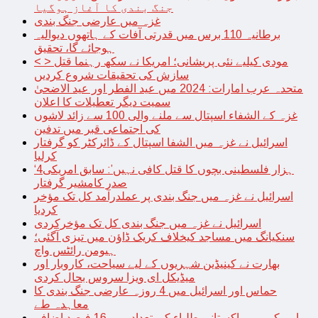
جنگ بندی کا آغاز ہوگیا
غزہ میں عارضی جنگ بندی
برطانیہ 110 برس میں قدرتی آفات کے ہاتھوں دیوالیہ
ہوجائے گا، تحقیق
< > مودی کیلیے نئی پریشانی؛ امریکا نے سکھ رہنما قتل
سازش کی تحقیقات شروع کردیں
متحدہ عرب امارات: 2024 میں عید الفطر اور عید الاضحیٰ
سمیت دیگر تعطیلات کا اعلان
غزہ کے الشفاء اسپتال سے ملنے والی 100 سے زائد لاشوں
کی اجتماعی قبر میں تدفین
اسرائیل نے غزہ میں الشفا اسپتال کے ڈائرکٹر کو گرفتار
کرلیا
‘4ہزار فلسطینی بچوں کا قتل کافی نہیں’: سابق امریکی
صدر کامشیر گرفتار
اسرائیل نے غزہ میں جنگ بندی پر عملدرآمد کل تک مؤخر
کردیا
اسرائیل نے غزہ میں جنگ بندی کل تک مؤخرکردی
سنکیانگ میں مساجد کیخلاف کریک ڈاؤن میں تیزی آگئی؛
ہیومن رائٹس واچ
بھارت نے کینیڈین شہریوں کے لیے سیاحت، کاروبار اور
میڈیکل ای ویزا سروس بحال کردی
حماس اور اسرائیل میں 4 روزہ عارضی جنگ بندی کا
معاہدہ طے
امریکہ میں پاکستانی طلباء کی تعداد میں 16 فیصد اضافہ