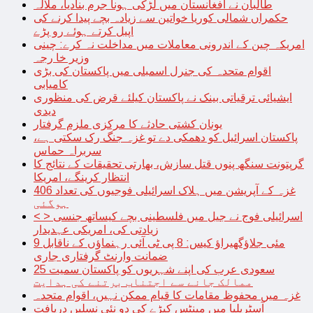
طالبان نے افغانستان میں لڑکی ہونا جرم بنادیا، ملالہ
حکمراں شمالی کوریا خواتین سے زیادہ بچے پیدا کرنے کی
اپیل کرتے ہوئے رو پڑے
امریکہ چین کے اندرونی معاملات میں مداخلت نہ کرے: چینی
وزیر خا رجہ
اقوام متحدہ کی جنرل اسمبلی میں پاکستان کی بڑی
کامیابی
ایشیائی ترقیاتی بینک نے پاکستان کیلئے قرض کی منظوری
دیدی
یونان کشتی حادثے کا مرکزی ملزم گرفتار
پاکستان اسرائیل کو دھمکی دے تو غزہ جنگ رک سکتی ہے،
سربراہ حماس
گرپتونت سنگھ پنوں قتل سازش، بھارتی تحقیقات کے نتائج کا
انتظار کرینگے، امریکا
غزہ کے آپریشن میں ہلاک اسرائیلی فوجیوں کی تعداد 406
ہوگئی
< > اسرائیلی فوج نے جیل میں فلسطینی بچے کیساتھ جنسی
زیادتی کی، امریکی عہدیدار
9 مئی جلاؤگھیراؤ کیس: 8 پی ٹی آئی رہنماؤں کے ناقابل
ضمانت وارنٹ گرفتاری جاری
سعودی عرب کی اپنے شہریوں کو پاکستان سمیت 25
ممالک جانے سے اجتناب برتنے کی ہدایت
غزہ میں محفوظ مقامات کا قیام ممکن نہیں، اقوام متحدہ
آسٹریلیا میں مینٹس کیڑے کی دو نئی نسلیں دریافت