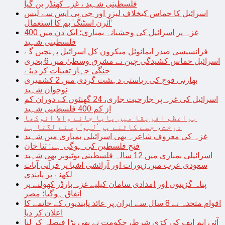
فلسطینی شہید ، غزہ کھنڈر بن گیا
اسرائیل کا حماس کیخلاف لیزر اور جی پی ایس سے لیس
‘آئرن اسٹنگ’ بم کا استعمال
غزہ پر اسرائیل کی وحشیانہ بمباری؛ ایک دن میں 400
فلسطینی شہید
فرانسیسی صدر ایمانوئل میکرون کل اسرائیل پہنچیں گے
اسرائیل حماس کشیدگی چین نے مشرق وسطیٰ میں 6 بحری
جنگی جہاز تعینات کر دیئے
بھارتی فوج کی ریاستی دہشت گردی میں 2 کشمیری
نوجوان شہید
اسرائیل کی غزہ پر جارحیت جاری، 24 گھنٹوں کے دوران کم
از کم 400 فلسطینی شہید
براعظم افریقا میں پایا جانے والا انوکھا
درخت، جسے کاٹنے پر ’لہو‘ رسنے لگتا ہے
غزہ کی معروف شاعرہ بھی اسرائیلی بمباری میں شہید
فتح فلسطین کی ہوگی ہے: ثنا خان
اسرائیلی بمباری میں 12 سالہ فلسطینی یوٹیوبر بھی شہید
سعودی عرب میں زیورات اور آرائشی اشیا پر قرآنی آیات
لکھنے پر پابندی
پناہ گزینوں اور امدادی سامان کیلیے غزہ بارڈر کھولنے پر
اتفاق ہوگیا؛ مصر
اقوام متحدہ نے 8 سال سے ایران پر عائد پابندیوں کے خاتمے کا
اعلان کر دیا
آئی ایم ایف کی کڑی شرط، حکومت نے بھی بڑا فیصلہ کر لیا