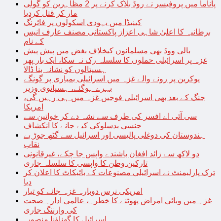
پاناما میں پروفیسر نے روڈ بلاک کرنے پر 2 مظاہرین کو گولی
مار کر قتل کردیا
کینیڈا میں یہودی اسکولوں پر فائرنگ
برطانیہ کا اعلیٰ شاہی اعزاز پاکستانی مصنف عارف انیس
کے نام
بالی ووڈ بھی مسلمانوں کیخلاف بغض میں پیش پیش
غزہ پر اسرائیلی حملوں کا سلسلہ رک نہ سکا، ایک بار پھر
ہسپتالوں کو نشانہ بنا ڈالا
یوکرین پر رونے والے غزہ میں اسرائیلی بمباری پر گونگے
بہرے ہوگئے، ہسپانوی وزیر
جنگ کے بعد بھی اسرائیلی فوجیں غزہ میں ہی رہیں گی،
امریکا
سی آئی اے افسر کی طرف سے نشہ دے کر خواتین سے
جنسی بدسلوکی کیے جانے کا انکشاف
ہندوستان کی دوغلی پالیسی اور اسرائیل سے گٹھ جوڑ بے
نقاب
دو لاکھ سے زائد افغان باشندے واپس جا چکے، غیرقانونی
تارکین وطن کا واپسی کا سلسلہ جاری
ترک پارلیمنٹ نے اسرائیلی مصنوعات کے بائیکاٹ کا اعلان کر
دیا
امریکی نرس دوبارہ غزہ جانے کو تیار
غزہ میں وبائی امراض پھوٹنے کا خطرہ، عالمی ادارہ صحت
کی وارننگ جاری
اسرائیل کا گھناؤنا منصوبہ