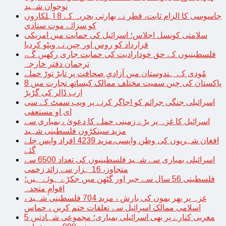
نوجوان شہید
جاسوسی کا الزام ثابت، قطر نے بھارتی بحریہ کے 8 اہلکاروں
کو سزائے موت سنادی
سلامتی کونسل اجلاس؛ اسرائیل کی حمایت میں امریکی
قرارداد کو روس اور چین نے ویٹو کردیا
فلسطینیوں کے حق خودارادیت کی حمایت جاری رکھیں گے،
ترجمان دفتر خارجہ
مُودی کے ہندوستان میں آزادیِ صحافت پر تابڑ توڑ حملے
پاکستان کی چین سمیت مختلف ممالک کیساتھ تجارت میں 8
ارب ڈالر کی گڑبڑ
اسرائیلی جنگی جرائم کو اجاگر کرنے پر ویب سمٹ کے سی
ای او مستعفی
اسرائیل کا غزہ پر بڑے زمینی حملے کا دعویٰ ، بمباری سے
مزید سینکڑوں فلسطینی شہید
افغان شہریوں کی وطن واپسی،مزید 4239 افراد واپس چلے
گئے
اسرائیلی بمباری سے شہید فلسطینیوں کی تعداد 6500 سے
متجاوز، 16 ہزار سے زائد زخمی
فلسطینی 56 سال سے جبر اور گٹھن میں جکڑے ہوئے ہیں؛
اقوامِ متحدہ
غزہ پر پھر بموں کی بارش ، مزید 704 فلسطینی شہید ،
اسلامی ممالک اسرائیل سے تعلقات ختم کریں ، حماس
مغربی کنارے پر بھی اسرائیلی بمباری؛ مجموعی شہادتیں 5