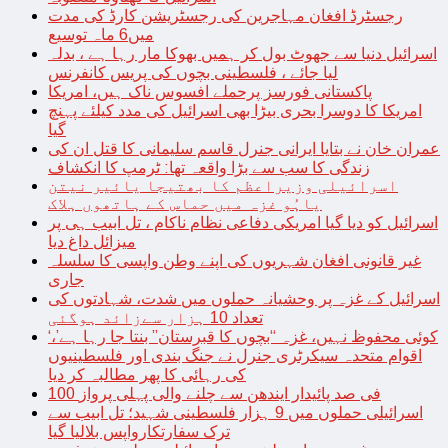
رجسٹرڈ افغان مہاجرین کی رجسٹریشن کارڈ کی مدت
میں6 ماہ توسیع
اسرائیل دنیا سے جھوٹ بول کر ہمیں بھوکا مار رہا ہے ، بدلہ
لیا جائے ، فلسطینی بچوں کی پریس کانفرنس
پاکستانی فورسز پرحملے افسوس ناک ہیں، امریکا
امریکا کا دوسرا بحری بیڑا بھی اسرائیل کی مدد کیلئے پہنچ
گیا
عمران خان نے بتایا ایرانی جنرل قاسم سلیمانی کا قتل ان کی
زندگی کا سب سے بڑا واقعہ تھا: ٹرمپ کا انکشاف
اسرائیلی وزیراعظم کا بھتیجا یائیر نیتن
یاہُو غزہ میں حماس کے ہاتھوں ہلاک
اسرائیل کو دیا گیا امریکی دفاعی نظام ناکام ، تل ابیب ہی پر
میزائل داغ دیا
غیر قانونی افغان شہریوں کی اپنے وطن واپسی کا سلسلہ
جاری
اسرائیل کے غزہ پر وحشیانہ حملوں میں شدت، شہادتوں کی
تعداد 10 ہزار سےزائد ہوگئی
‘کوئی محفوظ نہیں، غزہ “بچوں کا قبرستان” بنتا جا رہا ہے’،
اقوام متحدہ سیکرٹری جنرل نے جنگ بندی اور فلسطینیوں
کی رہائی کا پھر مطالبہ کر دیا
100 فی صد پائیدار ایندھن سے چلنے والی پہلی پرواز
اسرائیلی حملوں میں 9 ہزار فلسطینی شہید؛ تل ابیب سے
ترک سفارتکارواپس بلالیا گیا