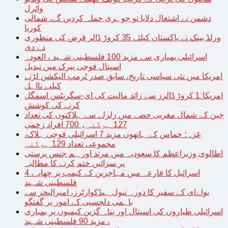
وائرل
دشمن نے اشتعال دلایا تو جوہری حملہ کردیں گے، شمالی
کوریا
ورلڈ بینک نے پاکستان کیلئے 35 کروڑ ڈالر قرض کی منظوری
دے دی
اسرائیلی بمباری سے مزید 100 فلسطینی شہید ، العودہ
اسپتال فوجی بیرک میں تبدیل
امریکا میں نئی سیاسی تاریخ، سابق صدر ٹرمپ الیکشن لڑنے
کیلیے نااہل
امریکا:1 کروڑ ڈالرز سے زائد مالیت کی ای-سگریٹس اسمگل
کرنے کی کوشش
چین کے شمال مغربی حصے میں زلزلے سے ہلاکتوں کی تعداد
127 ہوگئی، 700 افراد زخمی
غزہ؛ حماس کے ہاتھوں مزید 7 اسرائیلی فوجی ہلاک،
مجموعی تعداد 129 ہوگئی
اطالوی وزیراعظم کا سعودیہ میں مرتد اور ہم جنس پرستی
پر سزائیں ختم کرنے کا مطالبہ
اسرائیل کا فارعہ میں مہاجرین کے کیمپ پر چھاپہ، 4
فلسطینی شہید
یواےای کے سفیر کا دورہ نیول ہیڈکوارٹرز، امیرالبحر سے
باہمی دلچسپی کے امور پر گفتگو
اسرائیلی طیاروں کی اسپتال اور پناہ گزین کیمپوں پر بمباری
، مزید 90 فلسطینی شہید