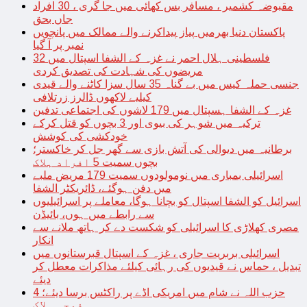
مقبوضہ کشمیر ، مسافر بس کھائی میں جا گری ، 30 افراد
جاں بحق
پاکستان دنیا بھرمیں پیاز پیداکرنے والے ممالک میں پانچویں
نمبر پر آ گیا
فلسطینی ہلال احمر نے غزہ کے الشفا اسپتال میں 32
مریضوں کی شہادت کی تصدیق کردی
جنسی حملہ کیس میں بے گناہ 35 سال سزا کاٹنے والے قیدی
کیلیے لاکھوں ڈالرز زرتلافی
غزہ کے الشفا ہسپتال میں 179 لاشوں کی اجتماعی تدفین
ترکیہ میں شوہر کی بیوی اور 3 بچوں کو قتل کرکے
خودکشی کی کوشش
برطانیہ میں دیوالی کی آتش بازی سے گھر جل کر خاکستر؛
بچوں سمیت 5 افراد ہلاک
اسرائیلی بمباری میں نومولودوں سمیت 179 مریض ملبے
میں دفن ہوگئے، ڈائریکٹر الشفا
اسرائیل کو الشفا اسپتال کو بچانا ہوگا، معاملے پر اسرائیلیوں
سے رابطے میں ہوں، بائیڈن
مصری کھلاڑی کا اسرائیلی کو شکست دے کر ہاتھ ملانے سے
انکار
اسرائیلی بربریت جاری ، غزہ کے اسپتال قبرستانوں میں
تبدیل ، حماس نے قیدیوں کی رہائی کیلئے مذاکرات معطل کر
دیئے
حزب اللہ نے شام میں امریکی اڈے پر راکٹس برسا دیئے؛ 4
فوجی ہلاک