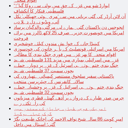
اقوام متحدہ
“ایوارڈ شو میں غزہ کے حق میں بولنے سے روکا گیا”؛
فلسطینی فنکار کا انکشاف
آن لائن آرڈر کی گئی بریانی میں سے ‘مری ہوئی چھپکلی’ نکل
آئی، ویڈیو نے دل دہلا دیے
انجوجس دن پاکستان گئی ہمارے لیے مرگئی،والدگیان پرساد
امریکا میں خوبصورت جزیرہ صرف 25 لاکھ ڈالرز میں برائے
فروخت
کینیڈا جانے کے خواہش مندوں کیلئے خوشخبری
امریکا میں اسرائیلی قونصلیٹ کے باہر خاتون کی خودسوزی
اقوام متحدہ کا پھر غزہ میں فوری جنگ بندی کا مطالبہ
غزہ میں اسرائیلی بمباری میں مزید 131 فلسطینی شہید
جنگ بندی ختم ہوتے ہی اسرئیل کے غزہ پر دوبارہ حملے،
بچوں سمیت 37 فلسطینی شہید
پاکستانی سفیر سلجوق مستنصر کیمیائی ہتھیاروں کی
سالانہ کانفرنس کے چیئرپرسن منتخب
جنگ بندی ختم ہوتے ہی اسرائیل کے غزہ پر وحشیانہ حملے،
بچوں سمیت 32 فلسطینی شہید
جرمن صدر طیارے کے دروازے پر آدھے گھنٹے قطری میزبانوں
کی راہ تکتے رہے
امریکی فوجی طیارہ جاپان کے سمندر میں
گرکرتباہ ہوگیا
امیرِ کویت 86 سالہ شیخ نواف الاحمد کی اچانک طبیعت بگڑ
گئی؛ اسپتال میں داخل