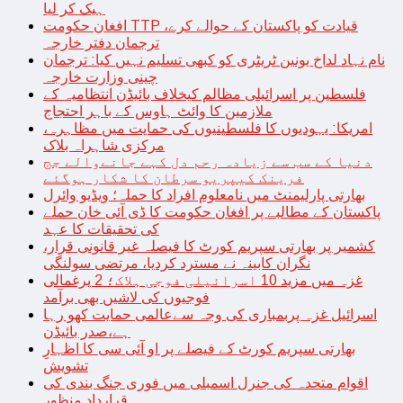
ہیک کر لیا
افغان حکومت TTP قیادت کو پاکستان کے حوالے کرے،
ترجمان دفتر خارجہ
نام نہاد لداخ یونین ٹریٹری کو کبھی تسلیم نہیں کیا: ترجمان
چینی وزارت خارجہ
فلسطین پر اسرائیلی مظالم کیخلاف بائیڈن انتظامیہ کے
ملازمین کا وائٹ ہاوس کے باہر احتجاج
امریکا: یہودیوں کا فلسطینیوں کی حمایت میں مظاہرہ،
مرکزی شاہراہ بلاک
دنیا کے سب سے زیادہ رحم دل کہے جانےوالے جج
فرینک کیپریو سرطان کا شکار ہوگئے
بھارتی پارلیمنٹ میں نامعلوم افراد کا حملہ؛ ویڈیو وائرل
پاکستان کے مطالبے پر افغان حکومت کا ڈی آئی خان حملے
کی تحقیقات کا عہد
کشمیر پر بھارتی سپریم کورٹ کا فیصلہ غیر قانونی قرار،
نگران کابینہ نے مسترد کردیا، مرتضی سولنگی
غزہ میں مزید 10 اسرائیلی فوجی ہلاک؛ 2 یرغمالی
فوجیوں کی لاشیں بھی برآمد
اسرائیل غزہ پربمباری کی وجہ سےعالمی حمایت کھو رہا
ہے،صدر بائیڈن
بھارتی سپریم کورٹ کے فیصلے پر او آئی سی کا اظہارِ
تشویش
اقوام متحدہ کی جنرل اسمبلی میں فوری جنگ بندی کی
قرارداد منظور