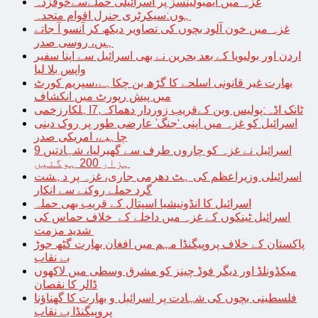
غزہ میں ایمبولینسز پر اسرائیلی حملےسےخوفزدہ
ہوں:سیکرٹری جنرل اقوام متحدہ
غزہ میں خون آلود بچوں کی تصاویر دیکھ کر آنسو آ جاتے
ہیں، روسی صدر
اردن اور بولیویا کے بعد بحرین نے بھی اسرائیل سے اپنا سفیر
واپس بلا لیا
بھارت غیر قانونی اسلحے کا گڑھ بن چکاہے،سپریم کورٹ
میں پیش رپورٹ میں انکشاف
ٹانک اڈہ:پولیس وین کےقریب زوردار دھماکہ,7اہلکارزخمی
اسرائیل کو غزہ میں اپنی ‘جنگ’ عارضی طور پر روک دینی
چاہیے، امریکی صدر
اسرائیل نے غزہ کو چاروں طرف سے گھیرلیا، شہادتیں 9
ہزار 200 ہوگئیں
اسرائیلی وزیراعظم کی ہٹ دھرمی جاری، غزہ پر دہشت
گرد حملے روکنے سے انکار
اسرائیل کا انڈونیشیا اسپتال کے قریب بھی حملہ
اسرائیل ٹینکوں کے غزہ میں داخلے کے خلاف حماس کی
شدید مزمت
پاکستان کے خلاف پروپیگنڈا مہم میں افغان بھارت گٹھ جوڑ
بے نقاب
میکڈونلڈ اور دیگر فوڈ چینز کو مشرق وسطی میں لاکھوں
ڈالر کا نقصان
فلسطینی بچوں کی شہادت پر اسرائیل و بھارت کا گھناؤنا
پروپیگنڈا بے نقاب