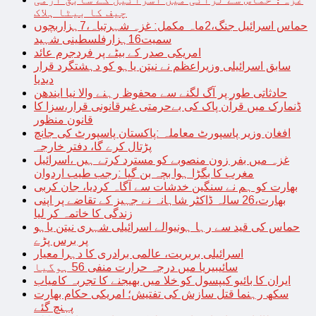
چیف کا بیٹا ہلاک
حماس اسرائیل جنگ،2ماہ مکمل: غزہ شہرتباہ،7ہزاربچوں
سمیت16ہزارفلسطینی شہید
امریکی صدر کے بیٹے پر فردجرم عائد
سابق اسرائیلی وزیراعظم نے نیتن یاہو کو دہشتگرد قرار
دیدیا
حادثاتی طور پر آگ لگنے سے محفوظ رہنے والا نیا ایندھن
ڈنمارک میں قرآن پاک کی بےحرمتی غیرقانونی قرار،سزا کا
قانون منظور
افغان وزیر پاسپورٹ معاملہ :پاکستان پاسپورٹ کی جانچ
پڑتال کرے گا، دفتر خارجہ
غزہ میں بفر زون منصوبے کو مسترد کرتے ہیں ،اسرائیل
مغرب کا بگڑا ہوا بچہ بن گیا :رجب طیب اردوان
بھارت کو ہم نے سنگین خدشات سے آگاہ کردیا، جان کربی
بھارت،26 سالہ ڈاکٹر شاہانہ نے جہیز کے تقاضے پر اپنی
زندگی کا خاتمہ کر لیا
حماس کی قید سے رہا ہونیوالے اسرائیلی شہری نیتن یاہو
پر برس پڑے
اسرائیلی بربریت، عالمی برادری کا دہرا معیار
سائیبیریا میں درجہ حرارت منفی 56 ہوگیا
ایران کا بائیو کیپسول کو خلا میں بھیجنے کا تجربہ کامیاب
سکھ رہنما قتل سازش کی تفتیش؛ امریکی حکام بھارت
پہنچ گئے