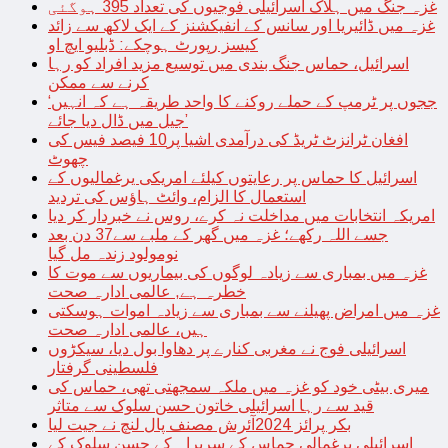
غزہ جنگ میں ہلاک اسرائیلی فوجیوں کی تعداد 395 ہوگئی
غزہ میں ڈائیریا اور سانس کے انفیکشنز کے ایک لاکھ سے زائد
کیسز رپورٹ ہوچکے: ڈبلیو ایچ او
اسرائیل، حماس جنگ بندی میں توسیع مزید افراد کو رہا
کرنے سے ممکن
‘ججوں پر ٹرمپ کے حملے روکنے کا واحد طریقہ ہے کہ انہیں
جیل میں ڈال دیا جائے’
افغان ٹرانزٹ ٹریڈ کی درآمدی اشیا پر10 فیصد فیس کی
چھوٹ
اسرائیل کا حماس پر رعایتوں کیلئے امریکی یرغمالیوں کے
استعمال کا الزام، وائٹ ہاؤس کی تردید
امریکہ انتخابات میں مداخلت نہ کرے، روس نے خبردار کر دیا
جسے اللہ رکھے؛ غزہ میں گھر کے ملبے سے37 دن بعد
نومولود زندہ مل گیا
غزہ میں بمباری سے زیادہ لوگوں کی بیماریوں سے موت کا
خطرہ ہے, عالمی ادارہ صحت
غزہ میں امراض پھیلنے سے بمباری سے زیادہ اموات ہوسکتی
ہیں، عالمی ادارہ صحت
اسرائیلی فوج نے مغربی کنارے پر دھاوا بول دیا، سیکڑوں
فلسطینی گرفتار
میری بیٹی خود کو غزہ میں ملکہ سمجھتی تھی، حماس کی
قید سے رہا اسرائیلی خاتون حسن سلوک سے متاثر
بکر پرائز 2024آئرش مصنف پال لنچ نے جیت لیا
اسرائیلی یرغمالی حماس کے سربراہ کے حسن سلوک کے