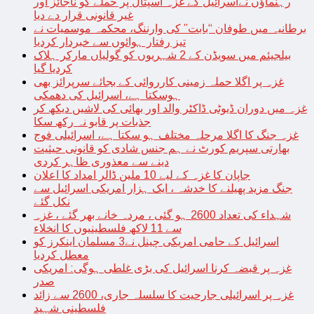
رہنماؤں نےاسرائیل کے غزہ اسپتال پر حملے کو ناجائز اور
غیر قانونی قرار دے دیا
برطانیہ میں طوفان “بابت” کی وارننگ، محکمہ موسمیات نے
تیز رفتار ہوائوں سے خبردار کردیا
بیلجیئم میں سویڈن کے 2 شہریوں کو گولیاں مارکر ہلاک
کردیا گیا
غزہ پر اگلا حملہ زمینی کارروائی کے بجائے سرپرائز بھی
ہوسکتا ہے، اسرائیل کی دھمکی
غزہ میں دوران ڈیوٹی ڈاکٹر والد اور بھائی کی لاشیں دیکھ کر
جذبات پر قابو نہ رکھ سکا
غزہ جنگ کا اگلا مرحلہ مختلف ہو سکتا ہے، اسرائیلی فوج
بھارتی سپریم کورٹ نے ہم جنس شادی کو قانونی حیثیت
دینے سے معذوری ظاہر کردی
جاپان کا غزہ کے لیے 10 ملین ڈالر امداد کا اعلان
جنگ مزید پھیلنے کا خدشہ ، ایک ہزار امریکی اسرائیل سے
نکل گئے
شہداء کی تعداد 2600 ہو گئی ، مردہ خانے بھر گئے ، غزہ
سے 11 لاکھ فلسطینیوں کا انخلاء
اسرائیل کے حامی امریکی چینل نے3 مسلمان اینکرز کو
معطل کردیا
غزہ پر قبضہ کرنا اسرائیل کی بڑی غلطی ہوگی: امریکی
صدر
غزہ پر اسرائیلی جارحیت کا سلسلہ جاری، 2600 سے زائد
فلسطینی شہید