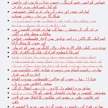
حماس کو ایسے ختم کرینگے ، جیسے دنیا نے نازیوں اور داعش
کو کیا ، اسرائیلی وزیر خارجہ
اماراتی صدر اور دبئی کے ولی عہد کیلئے خصوصی
شکارگاہیں تیار، رینجرز تعینات
غیر ملکی تارکین کو انخلا پر طبی امداد اور
خوراک فراہم کرنے کی ہدایت
پی ٹی آئی کے سینئر رہنما کی بھارتی فوجی آفیسرز سے
ملاقات منظرعام پر آگئی
اسرائیلی ٹک ٹاکرز نے اپنی ویڈیوز میں لاچار فلسطینی خواتین
اور بچوں کا مذاق اُڑایا
ووٹ دینے کیلئے فائر الارم بجانے والے کانگرس مین کو جرمانہ
امریکا:نامعلوم افرادکی فائرنگ،5افرادہلاک
جنگ بندی کیلئے مغرب غزہ میں مزید اور کیا
کرانا چاہتا ہے؟اردوان جنگ بندی کیلئے مغرب
غزہ میں مزید اور کیا کرانا چاہتا ہے؟اردوان
بھارتی ریاست آسام میں دوسری شادی کیلیے حکومت سے
اجازت لازمی قرار
خدارا ! ہمارے بچوں کو بچالیں؛ فلسطینی مندوب اقوام
متحدہ اجلاس میں رو پڑے
سابق وزیراعظم دل کا دورہ پڑنے سے انتقال کرگئے
مقبوضہ کشمیر پر بھارتی غاصبانہ قبضے کو 76 سال ہوگئے
غیر قانونی طور پر مقیم غیر ملکیوں کا انخلا، صرف 4دن
باقی
بھارتی فوج کی ریاستی دہشت گردی میں مزید 5 کشمیری