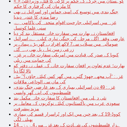
< > کوہستان میں جرگے کے حکم پر لڑکی کا قتل، وزیراعلیٰ
کا ملزمان کی گرفتاری کا حکم
جنگ بندی میں توسیع کی امید، حماس اور اسرائیل نے بھی
رضا مندی کا عندیہ دیدیا
غزہ میں اسرائیلی جارحیت اقوام متحدہ کی ناکامی ہے,
سنی علما کونسل
افغانستان نے بھارت میں سفارت خانہ مستقل بند کر دیا
عارضی وقفہ اگلے مرحلے کی جنگی تیاری کیلیے ہے، اسرائیل
صومالیہ میں سیلاب سے7 لاکھ افراد بے گھر،بڑے پیمانے پر
زرعی زمین تباہ، پل بھی بہہ گئے
کیوبا کے صدر کی قیادت میں امریکی سفارت خانے پر غزہ
کی حمایت میں ریلی
بھارت؛ عدم تعاون پر افغان سفارت خانے کے عملے نے دفتر کو
تالا لگا دیا
غزہ: “آپ مجھے چھوڑ گئیں، میں گھر کس کیلئے جاؤں؟” بیٹے
کی ماں سے الوداعی ملاقات
غزہ: 49 دن اسرائیلی بمباری کے بعد عارضی جنگ بندی،
فلسطینیوں کی اپنے گھر واپسی
نئی دہلی میں افغانستان کا سفارت خانہ مکمل بند
سعودی عرب میں پاکستانیوں کیلئے نوکریوں کے معاملے پر
مزید پیشرفت
کووڈ-19 کے بعد چین میں ایک اور پُراسرار قسم کی بیماری
پھیلنے لگی
14 ہزار فلسطینیوں کی شہادت کے بعد غزہ میں 4 روزہ