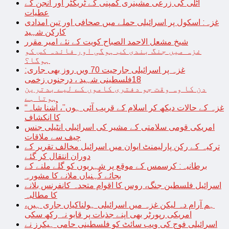
اٹلی کی زرعی مشینری کمپنی کے ٹریکٹر اور انجن کے
عطیات
غزہ: اسکول پر اسرائیلی حملے میں صحافی اور تین امدادی
کارکن شہید
شیخ مشعل الاحمد الصباح کویت کے نئے امیر مقرر
غزہ میں جنگ بندی کب ہوگی اور فائدہ کس کو
ہوگا؟
غزہ پر اسرائیلی جارحیت 70 ویں روز بھی جاری:
18فلسطینی شہید ، درجنوں زخمی
دن کا وہ وقت جو دفتری کاموں کے لیے بدترین
ہوتا ہے
“غزہ کے حالات دیکھ کر اسلام کے قریب آئی ہوں”، اُشنا شاہ
کا انکشاف
امریکی قومی سلامتی کے مشیر کی اسرائیلی انٹیلی جنس
چیف سے ملاقات
ترکیہ کے رکن پارلیمنٹ ایوان میں اسرائیل مخالف تقریر کے
دوران انتقال کر گئے
برطانیہ: کرسمس کے موقع پر شہریوں کو گلے ملنے کے
بجائے کُہنیاں ملانے کا مشورہ
اسرائیل فلسطین جنگ، روس کا اقوام متحدہ کانفرنس بلانے
کا مطالبہ
ہم آرام دہ لیکن غزہ میں اسرائیلی ہولناکیاں جاری ہیں،
امریکی رپورٹر بھی اپنے جذبات پر قابو نہ رکھ سکی
اسرائیلی فوج کی ویب سائٹ کو فلسطینی حامی ہیکرز نے