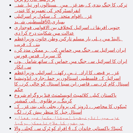
ترکی کا جنگ بندی کے بعد غزہ میں ہسپتالوں اور تباہ شدہ
انفرانسٹرکچر کی تعمیرنو کا عندیہ
غزہ ،اقوام متحدہ کے سکول پر اسرائیلی
بمباری،50فلسطینی شہید
جنوبی افریقا نے اسرائیل کیخلاف بین الاقوامی فوجداری
عدالت میں شکایت درج کرا دی
ہالینڈ میں پہلی بار مسلم تارکین وطن خاتون وزیراعظم
بننے کے قریب
ایران اسرائیل سے جنگ میں حماس کی ہر ممکن مدد کرے
گا: سربراہ قدس فورس
ایران کا اسرائیل سے جنگ میں حماس کے ساتھ شامل ہونے
سے انکار
غزہ پر قبضے کا ارادہ نہیں رکھتے: اسرائیلی وزیراعظم
اسرائیل کے فلسطینی اسپتالوں پر حملےجاری، انڈونیشیا
اسپتال کام کرنےسے قاصر، ابن سینا اسپتال کو خالی کرنے کا
حکم
پاکستان کیلیے کلائمیٹ انویسٹمنٹ فنڈ پروگرام شروع
کرینگے، برطانوی ہائی کمشنر
ٹینکوں کا محاصرہ، ڈرونز کی پرواز، بجلی پانی بند، غزہ کے
اسپتال جیل کا منظر پیش کرنے لگے
غزہ میں انڈونیشیا اسپتال مکمل غیر فعال،
مریضوں کا علاج ناممکن ہوگیا
کینیڈا؛ پاکستانی خاندان کے 4 افراد کو ٹرک سے کچلنے والا