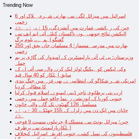
Trending Now
اسرائیل میں میزائل لگنے سے بھارتی شہری ہلاک اور 6
زخمی
چین کی رہائشی عمارت میں آتشزدگی، 15 افراد ہلاک
الیکشن نتائج جوبھی ہوں پاکستان کیلئے آئی ایم ایف سے
گفتگو اہم ہے، بلوم برگ
بھارت میں مدرسہ مسمار؛ 4 مسلمان جاں بحق اور 250
زخمی
وزیرستان؛ پی ٹی آئی پارلیمنٹرین کے امیدوار کی گاڑی پر بم
حملہ
وکی لیکس کو ہیکنگ ٹولز لیک کرنے والے سی آئی اے کے
سابق اہلکار کو 40 سال قید
امریکی شہر شکاگو کی انتظامیہ نے بھی غزہ میں جنگ بندی
کا مطالبہ کردیا
ارب پتی برطانوی تاجر ڈینی لیمبو نے اسلام قبول کرلیا
جنوبی کوریا کے اپوزیشن رہنما چاقو حملے میں زخمی
مسلسل 126 گھنٹوں تک گانے والی خاتون
جاپان میں ایک دن میں زلزلے کے 155 جھٹکے، 30 افراد
ہلاک
چین؛ میزائل یونٹ سے منسلک 4 جرنیلوں سمیت 9 فوجی
اہلکارپارلیمنٹ سے برطرف
فلسطینیوں کی نسل کشی، جنوبی افریقہ اسرائیل کیخلاف