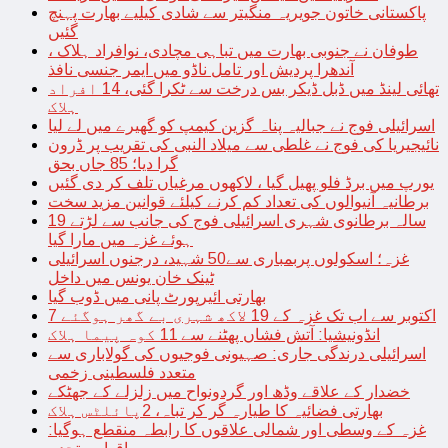
پاکستانی خاتون جویریہ منگیتر سے شادی کیلیے بھارت پہنچ
گئیں
طوفان نے جنوبی بھارت میں تباہی مچادی، نوافراد ہلاک ،
آندھرا پردیش اور تامل ناڈو میں ایمر جنسی نافذ
تھائی لینڈ میں ڈبل ڈیکر بس درخت سے ٹکرا گئی، 14 افراد
ہلاک
اسرائیلی فوج نے جبالیہ پناہ گزین کیمپ کو گھیرے میں لے لیا
نائیجیریا کی فوج نے غلطی سے میلاد النبی کی تقریب پر ڈرون
گرا دیا؛ 85 جاں بحق
یورپ میں برڈ فلو پھیل گیا ، لاکھوں مرغیاں تلف کر دی گئیں
برطانیہ آنیوالوں کی تعداد کم کرنے کیلئے قوانین مزید سخت
19 سالہ برطانوی شہری اسرائیلی فوج کی جانب سے لڑتے
ہوئے غزہ میں مارا گیا
غزہ؛ اسکولوں پربمباری سے50 شہید، درجنوں اسرائیلی
ٹینک خان یونس میں داخل
بھارتی ائیرپورٹ پانی میں ڈوب گیا
7 اکتوبر سے اب تک غزہ کے 19 لاکھ شہری بے گھر ہوگئے
انڈونیشیا: آتش فشاں پھٹنے سے 11 کوہ پیما ہلاک
اسرائیلی درندگی جاری: صہیونی فوجیوں کی گولاباری سے
متعدد فلسطینی زخمی
خضدار کے علاقے وڈھ اور گردونواح میں زلزلے کے جھٹکے
بھارتی فضائیہ کا طیارہ گر کر تباہ، 2پائلٹس ہلاک
غزہ کے وسطی اور شمالی علاقوں کا رابطہ منقطع ہوگیا: