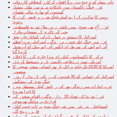
ذاتی مفاد کو ترجیح دینے پر3 افغان کرکٹرز کیخلاف کارروائی
غزہ جنگ؛ پاکستان میں بائیکاٹ مہم سے ملٹی نیشنل
کمپنیوں کو بھاری مالی نقصان
روس کا یوکرین کے اہم اسٹریٹجک شہر پر قبضہ کرنے کا
دعویٰ
غزہ: ‘آج بھی صبح ہمیں ناشتہ نہیں ملا’، شہید فلسطینی
بچی کی ڈائری کے صفحات وائرل
اسرائیل کا دمشق پر حملہ، ایرانی کمانڈرجاں بحق
غزہ میں جنگ جلد ختم نہیں ہوگی، اسرائیلی وزیراعظم
آئی ایم ایف کی شرط، ای ایکس آئی ایم بینک کو آپریشنل
کردیا گیا
ترکیہ کا پاکستانیوں کیلئے ای ویزا جاری کرنے کا اعلان
امریکی صدر نے دفاعی پالیسی بل پر دستخط کر دیئے
امریکا کا 2030 تک چاند پر ایک بار پھر انسانی مشن بھیجنے کا
منصوبہ
اسرائیل کی حماس کو 35 قیدیوں کی رہائی کے بدلے 7 روزہ
جنگ بندی کی پیشکش
عرب امارات میں زندگی بھر کی رہائش کیلئے مستقل ویزے
کا اجرا شروع
غزہ؛ شہدا کی تعداد 20 ہزار ہوگئی، اقوام متحدہ کی
قرارداد پر ووٹنگ پھرموخر
اسماعیل ہنیہ غزہ میں نئی جنگ بندی پر بات چیت کیلئے
قاہرہ پہنچ گئے
سانپوں کی لڑائی کے قریب گولف کھیلتے شخص کی ویڈیو