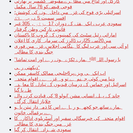
کارگل اور لداخ میں مظاہرے،مقبوضہ کشمیر پر بھارتی
فوجی قبضےکو 76 سال مکمل
اسرائیلی برّی فوج کی غزہ میں داخل ہونے کی کوشش؛
افسر سمیت 5 فوجی ہلاک
سعودی عرب ، ایک ہفتے کے دوران 17 ہزار ، 305 غیر
قانونی تارکین وطن گرفتار
اماراتی رئیل سٹیٹ کی کمپنیوں کے گروپ کا پاکستان
میں20سے 25ارب ڈالرز کی سرمایہ کاری کا اعلان
او آئی سی اور عرب لیگ کا ہنگامی اجلاس، غزہ میں فوری
جنگ بندی کا مطالبہ
’’یا رسول اللہﷺ! ہمارے ٹکڑے ہوتے رہے اور امت تماشا
دیکھتی رہی‘‘
اب ایک ہی ویزےپر6خلیجی ممالک کاسفر ممکن
دنیا میں کوئی جہنم ہے تو وہ غزہ ہے ، اقوام متحدہ
اسرائیل اور حماس کے درمیان قیدیوں کے تبادلے کا معاہدہ
طے پا گیا
چاند کے پہلے انسانی مشن ’اپولو 8‘ کی قیادت کرنے والے
خلاباز انتقال کرگئے
ہمارے ساتھ جو کچھ ہو رہا ہے اس کا ذمہ دار نیتن یاہو
ہے، یرغمالی خاتون
اقوام متحدہ کی خیرسگالی سفیر اور آسٹریلوی اداکارہ کا
غزہ میں جنگ بندی کا مطالبہ
سعودی شہزادہ انتقال کر گیا