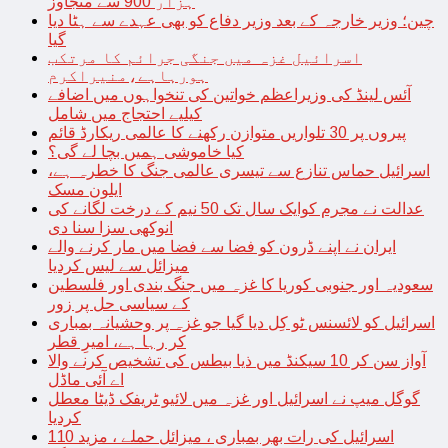
ہزار 900 سے متجاوز
چین؛ وزیر خارجہ کے بعد وزیر دفاع کو بھی عہدے سے ہٹا دیا
گیا
اسرائیل غزہ میں جنگی جرائم کا مرتکب
ہورہاہے،منیراکرم
آئس لینڈ کی وزیراعظم خواتین کی تنخواہوں میں اضافے
کیلیے احتجاج میں شامل
پیروں پر 30 تلواریں متوازن رکھنے کا عالمی ریکارڈ قائم
کیا خاموشی ہمیں بچا لے گی؟
اسرائیل حماس تنازع سے تیسری عالمی جنگ کا خطرہ ہے،
ایلون مسک
عدالت نے مجرم کوایک سال تک 50 نیم کے درخت لگانے کی
انوکھی سزا سنا دی
ایران نے اپنے ڈرون کو فضا سے فضا میں مار کرنے والے
میزائل سے لیس کردیا
سعودیہ اور جنوبی کوریا کا غزہ میں جنگ بندی اور فلسطین
کے سیاسی حل پر زور
اسرائیل کو لائسنس ٹو کِل دیا گیا جو غزہ پر وحشیانہ بمباری
کر رہا ہے، امیرِ قطر
آواز سن کر 10 سیکنڈ میں ذیا بیطس کی تشخیص کرنے والا
اے آئی ماڈل
گوگل میپ نے اسرائیل اور غزہ میں لائیو ٹریفک ڈیٹا معطل
کردیا
اسرائیل کی رات بھر بمباری ، میزائل حملے ، مزید 110