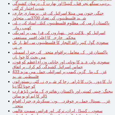
ہردیپ سنگھ نجر قتل، کینیڈا اور بھارت کے درمیان کشیدگی
شدت اختیار کرگئی
جنگی جنون میں مبتلا اسرائیل کی غزہ پربمباری جاری،
شہید فلسطینیوں کی تعداد 3700سے متجاوز
پاکستان آرمی کی مظلوم فلسطینیوں کیلئے امداد کی پہلی
کھیپ روانہ
اسرائیل کو ہلاکت خیز ہتھیاروں کی فراہمی پر امریکی
محکمہ خارجہ کا اعلیٰ افسر مستعفی
سعودی گول کیپر راغد النجار کا فلسطینیوں سے اظہار یک
جہتی
پاکستان غزہ کے معاملے پراقوام متحدہ کی جنرل اسمبلی
میں بحث کا خواہاں
سعودی ولی عہد کا یونانی اور جاپانی وزراء اعظم کو فون،
حماس اسرائیل کشیدگی کم کرانے پر اتفاق
غزہ کے پناہ گزین کیمپ پر اسرائیلی حملے میں مزید 433
فلسطینی شہید
دل کا دورہ پڑنے کا ڈرامہ رچا کر شہری نے کئی ریستورانوں
کو چونا لگا دیا
بیجنگ: چینی کمپنی اور پاکستان ریفائنری کے مابین ڈیڑھ ارب
ڈالر کا ایم او یو سائن
غزہ ہسپتال حملے پر خوفزدہ ہوں: سیکریٹری جنرل اقوامِ
متحدہ
سعودیہ، کینیڈا , ایران، ترکیہ اور فرانس سمیت عالمی