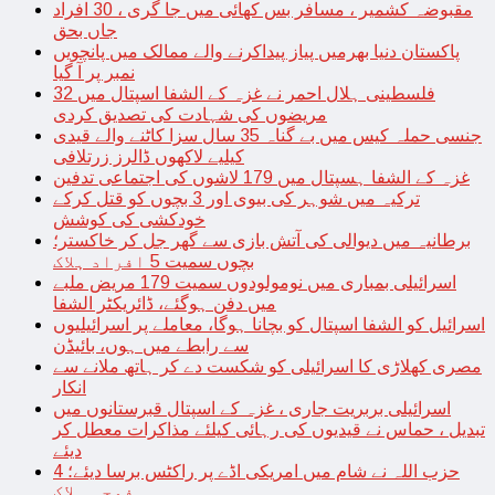
مقبوضہ کشمیر ، مسافر بس کھائی میں جا گری ، 30 افراد
جاں بحق
پاکستان دنیا بھرمیں پیاز پیداکرنے والے ممالک میں پانچویں
نمبر پر آ گیا
فلسطینی ہلال احمر نے غزہ کے الشفا اسپتال میں 32
مریضوں کی شہادت کی تصدیق کردی
جنسی حملہ کیس میں بے گناہ 35 سال سزا کاٹنے والے قیدی
کیلیے لاکھوں ڈالرز زرتلافی
غزہ کے الشفا ہسپتال میں 179 لاشوں کی اجتماعی تدفین
ترکیہ میں شوہر کی بیوی اور 3 بچوں کو قتل کرکے
خودکشی کی کوشش
برطانیہ میں دیوالی کی آتش بازی سے گھر جل کر خاکستر؛
بچوں سمیت 5 افراد ہلاک
اسرائیلی بمباری میں نومولودوں سمیت 179 مریض ملبے
میں دفن ہوگئے، ڈائریکٹر الشفا
اسرائیل کو الشفا اسپتال کو بچانا ہوگا، معاملے پر اسرائیلیوں
سے رابطے میں ہوں، بائیڈن
مصری کھلاڑی کا اسرائیلی کو شکست دے کر ہاتھ ملانے سے
انکار
اسرائیلی بربریت جاری ، غزہ کے اسپتال قبرستانوں میں
تبدیل ، حماس نے قیدیوں کی رہائی کیلئے مذاکرات معطل کر
دیئے
حزب اللہ نے شام میں امریکی اڈے پر راکٹس برسا دیئے؛ 4
فوجی ہلاک