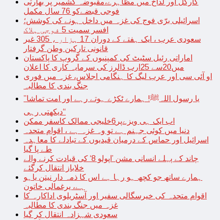
کارگل اور لداخ میں مظاہرے،مقبوضہ کشمیر پر بھارتی
فوجی قبضےکو 76 سال مکمل
اسرائیلی برّی فوج کی غزہ میں داخل ہونے کی کوشش؛
افسر سمیت 5 فوجی ہلاک
سعودی عرب ، ایک ہفتے کے دوران 17 ہزار ، 305 غیر
قانونی تارکین وطن گرفتار
اماراتی رئیل سٹیٹ کی کمپنیوں کے گروپ کا پاکستان
میں20سے 25ارب ڈالرز کی سرمایہ کاری کا اعلان
او آئی سی اور عرب لیگ کا ہنگامی اجلاس، غزہ میں فوری
جنگ بندی کا مطالبہ
’’یا رسول اللہﷺ! ہمارے ٹکڑے ہوتے رہے اور امت تماشا
دیکھتی رہی‘‘
اب ایک ہی ویزےپر6خلیجی ممالک کاسفر ممکن
دنیا میں کوئی جہنم ہے تو وہ غزہ ہے ، اقوام متحدہ
اسرائیل اور حماس کے درمیان قیدیوں کے تبادلے کا معاہدہ
طے پا گیا
چاند کے پہلے انسانی مشن ’اپولو 8‘ کی قیادت کرنے والے
خلاباز انتقال کرگئے
ہمارے ساتھ جو کچھ ہو رہا ہے اس کا ذمہ دار نیتن یاہو
ہے، یرغمالی خاتون
اقوام متحدہ کی خیرسگالی سفیر اور آسٹریلوی اداکارہ کا
غزہ میں جنگ بندی کا مطالبہ
سعودی شہزادہ انتقال کر گیا