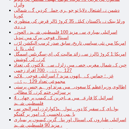
وائرل
دشمن نے اشتعال دلایا تو جوہری حملہ کردیں گے، شمالی
کوریا
ورلڈ بینک نے پاکستان کیلئے 35 کروڑ ڈالر قرض کی منظوری
دے دی
اسرائیلی بمباری سے مزید 100 فلسطینی شہید ، العودہ
اسپتال فوجی بیرک میں تبدیل
امریکا میں نئی سیاسی تاریخ، سابق صدر ٹرمپ الیکشن لڑنے
کیلیے نااہل
امریکا:1 کروڑ ڈالرز سے زائد مالیت کی ای-سگریٹس اسمگل
کرنے کی کوشش
چین کے شمال مغربی حصے میں زلزلے سے ہلاکتوں کی تعداد
127 ہوگئی، 700 افراد زخمی
غزہ؛ حماس کے ہاتھوں مزید 7 اسرائیلی فوجی ہلاک،
مجموعی تعداد 129 ہوگئی
اطالوی وزیراعظم کا سعودیہ میں مرتد اور ہم جنس پرستی
پر سزائیں ختم کرنے کا مطالبہ
اسرائیل کا فارعہ میں مہاجرین کے کیمپ پر چھاپہ، 4
فلسطینی شہید
یواےای کے سفیر کا دورہ نیول ہیڈکوارٹرز، امیرالبحر سے
باہمی دلچسپی کے امور پر گفتگو
اسرائیلی طیاروں کی اسپتال اور پناہ گزین کیمپوں پر بمباری
، مزید 90 فلسطینی شہید