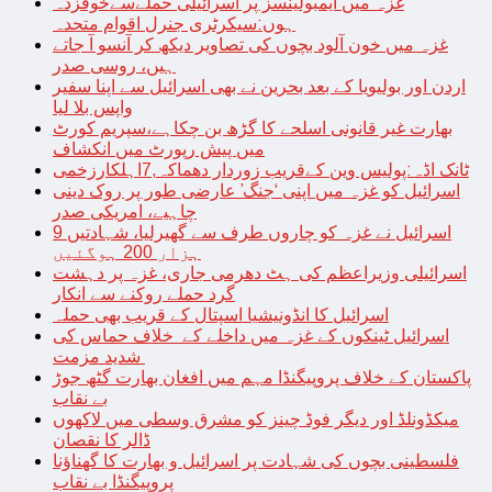
غزہ میں ایمبولینسز پر اسرائیلی حملےسےخوفزدہ
ہوں:سیکرٹری جنرل اقوام متحدہ
غزہ میں خون آلود بچوں کی تصاویر دیکھ کر آنسو آ جاتے
ہیں، روسی صدر
اردن اور بولیویا کے بعد بحرین نے بھی اسرائیل سے اپنا سفیر
واپس بلا لیا
بھارت غیر قانونی اسلحے کا گڑھ بن چکاہے،سپریم کورٹ
میں پیش رپورٹ میں انکشاف
ٹانک اڈہ:پولیس وین کےقریب زوردار دھماکہ,7اہلکارزخمی
اسرائیل کو غزہ میں اپنی ‘جنگ’ عارضی طور پر روک دینی
چاہیے، امریکی صدر
اسرائیل نے غزہ کو چاروں طرف سے گھیرلیا، شہادتیں 9
ہزار 200 ہوگئیں
اسرائیلی وزیراعظم کی ہٹ دھرمی جاری، غزہ پر دہشت
گرد حملے روکنے سے انکار
اسرائیل کا انڈونیشیا اسپتال کے قریب بھی حملہ
اسرائیل ٹینکوں کے غزہ میں داخلے کے خلاف حماس کی
شدید مزمت
پاکستان کے خلاف پروپیگنڈا مہم میں افغان بھارت گٹھ جوڑ
بے نقاب
میکڈونلڈ اور دیگر فوڈ چینز کو مشرق وسطی میں لاکھوں
ڈالر کا نقصان
فلسطینی بچوں کی شہادت پر اسرائیل و بھارت کا گھناؤنا
پروپیگنڈا بے نقاب