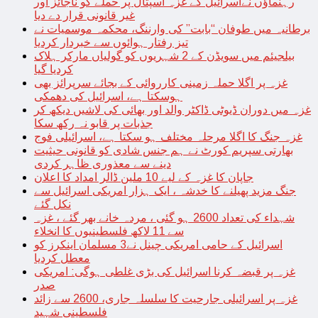
رہنماؤں نےاسرائیل کے غزہ اسپتال پر حملے کو ناجائز اور
غیر قانونی قرار دے دیا
برطانیہ میں طوفان “بابت” کی وارننگ، محکمہ موسمیات نے
تیز رفتار ہوائوں سے خبردار کردیا
بیلجیئم میں سویڈن کے 2 شہریوں کو گولیاں مارکر ہلاک
کردیا گیا
غزہ پر اگلا حملہ زمینی کارروائی کے بجائے سرپرائز بھی
ہوسکتا ہے، اسرائیل کی دھمکی
غزہ میں دوران ڈیوٹی ڈاکٹر والد اور بھائی کی لاشیں دیکھ کر
جذبات پر قابو نہ رکھ سکا
غزہ جنگ کا اگلا مرحلہ مختلف ہو سکتا ہے، اسرائیلی فوج
بھارتی سپریم کورٹ نے ہم جنس شادی کو قانونی حیثیت
دینے سے معذوری ظاہر کردی
جاپان کا غزہ کے لیے 10 ملین ڈالر امداد کا اعلان
جنگ مزید پھیلنے کا خدشہ ، ایک ہزار امریکی اسرائیل سے
نکل گئے
شہداء کی تعداد 2600 ہو گئی ، مردہ خانے بھر گئے ، غزہ
سے 11 لاکھ فلسطینیوں کا انخلاء
اسرائیل کے حامی امریکی چینل نے3 مسلمان اینکرز کو
معطل کردیا
غزہ پر قبضہ کرنا اسرائیل کی بڑی غلطی ہوگی: امریکی
صدر
غزہ پر اسرائیلی جارحیت کا سلسلہ جاری، 2600 سے زائد
فلسطینی شہید