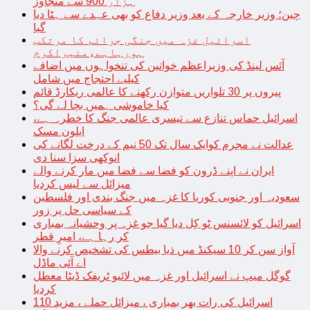
ہزار 900 سے متجاوز
چین؛ وزیر خارجہ کے بعد وزیر دفاع کو بھی عہدے سے ہٹا دیا
گیا
اسرائیل غزہ میں جنگی جرائم کا مرتکب
ہورہاہے،منیراکرم
آئس لینڈ کی وزیراعظم خواتین کی تنخواہوں میں اضافے
کیلیے احتجاج میں شامل
پیروں پر 30 تلواریں متوازن رکھنے کا عالمی ریکارڈ قائم
کیا خاموشی ہمیں بچا لے گی؟
اسرائیل حماس تنازع سے تیسری عالمی جنگ کا خطرہ ہے،
ایلون مسک
عدالت نے مجرم کوایک سال تک 50 نیم کے درخت لگانے کی
انوکھی سزا سنا دی
ایران نے اپنے ڈرون کو فضا سے فضا میں مار کرنے والے
میزائل سے لیس کردیا
سعودیہ اور جنوبی کوریا کا غزہ میں جنگ بندی اور فلسطین
کے سیاسی حل پر زور
اسرائیل کو لائسنس ٹو کِل دیا گیا جو غزہ پر وحشیانہ بمباری
کر رہا ہے، امیرِ قطر
آواز سن کر 10 سیکنڈ میں ذیا بیطس کی تشخیص کرنے والا
اے آئی ماڈل
گوگل میپ نے اسرائیل اور غزہ میں لائیو ٹریفک ڈیٹا معطل
کردیا
اسرائیل کی رات بھر بمباری ، میزائل حملے ، مزید 110