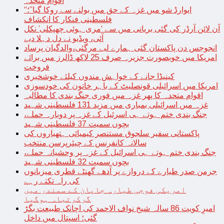
اقوام متحدہ
“ایوارڈ شو میں غزہ کے حق میں بولنے سے روکا گیا”؛
فلسطینی فنکار کا انکشاف
آن لائن آرڈر کی گئی بریانی میں سے ‘مری ہوئی چھپکلی’ نکل
آئی، ویڈیو نے دل دہلا دیے
انجوجس دن پاکستان گئی ہمارے لیے مرگئی،والدگیان پرساد
امریکا میں خوبصورت جزیرہ صرف 25 لاکھ ڈالرز میں برائے
فروخت
کینیڈا جانے کے خواہش مندوں کیلئے خوشخبری
امریکا میں اسرائیلی قونصلیٹ کے باہر خاتون کی خودسوزی
اقوام متحدہ کا پھر غزہ میں فوری جنگ بندی کا مطالبہ
غزہ میں اسرائیلی بمباری میں مزید 131 فلسطینی شہید
جنگ بندی ختم ہوتے ہی اسرئیل کے غزہ پر دوبارہ حملے،
بچوں سمیت 37 فلسطینی شہید
پاکستانی سفیر سلجوق مستنصر کیمیائی ہتھیاروں کی
سالانہ کانفرنس کے چیئرپرسن منتخب
جنگ بندی ختم ہوتے ہی اسرائیل کے غزہ پر وحشیانہ حملے،
بچوں سمیت 32 فلسطینی شہید
جرمن صدر طیارے کے دروازے پر آدھے گھنٹے قطری میزبانوں
کی راہ تکتے رہے
امریکی فوجی طیارہ جاپان کے سمندر میں
گرکرتباہ ہوگیا
امیرِ کویت 86 سالہ شیخ نواف الاحمد کی اچانک طبیعت بگڑ
گئی؛ اسپتال میں داخل