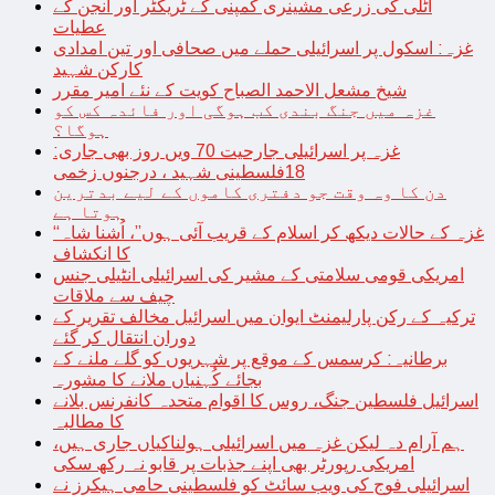
اٹلی کی زرعی مشینری کمپنی کے ٹریکٹر اور انجن کے
عطیات
غزہ: اسکول پر اسرائیلی حملے میں صحافی اور تین امدادی
کارکن شہید
شیخ مشعل الاحمد الصباح کویت کے نئے امیر مقرر
غزہ میں جنگ بندی کب ہوگی اور فائدہ کس کو
ہوگا؟
غزہ پر اسرائیلی جارحیت 70 ویں روز بھی جاری:
18فلسطینی شہید ، درجنوں زخمی
دن کا وہ وقت جو دفتری کاموں کے لیے بدترین
ہوتا ہے
“غزہ کے حالات دیکھ کر اسلام کے قریب آئی ہوں”، اُشنا شاہ
کا انکشاف
امریکی قومی سلامتی کے مشیر کی اسرائیلی انٹیلی جنس
چیف سے ملاقات
ترکیہ کے رکن پارلیمنٹ ایوان میں اسرائیل مخالف تقریر کے
دوران انتقال کر گئے
برطانیہ: کرسمس کے موقع پر شہریوں کو گلے ملنے کے
بجائے کُہنیاں ملانے کا مشورہ
اسرائیل فلسطین جنگ، روس کا اقوام متحدہ کانفرنس بلانے
کا مطالبہ
ہم آرام دہ لیکن غزہ میں اسرائیلی ہولناکیاں جاری ہیں،
امریکی رپورٹر بھی اپنے جذبات پر قابو نہ رکھ سکی
اسرائیلی فوج کی ویب سائٹ کو فلسطینی حامی ہیکرز نے