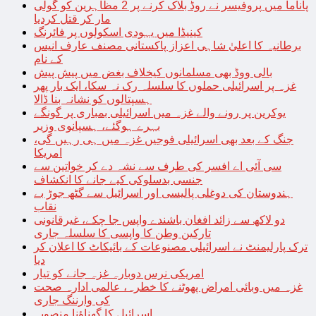
پاناما میں پروفیسر نے روڈ بلاک کرنے پر 2 مظاہرین کو گولی
مار کر قتل کردیا
کینیڈا میں یہودی اسکولوں پر فائرنگ
برطانیہ کا اعلیٰ شاہی اعزاز پاکستانی مصنف عارف انیس
کے نام
بالی ووڈ بھی مسلمانوں کیخلاف بغض میں پیش پیش
غزہ پر اسرائیلی حملوں کا سلسلہ رک نہ سکا، ایک بار پھر
ہسپتالوں کو نشانہ بنا ڈالا
یوکرین پر رونے والے غزہ میں اسرائیلی بمباری پر گونگے
بہرے ہوگئے، ہسپانوی وزیر
جنگ کے بعد بھی اسرائیلی فوجیں غزہ میں ہی رہیں گی،
امریکا
سی آئی اے افسر کی طرف سے نشہ دے کر خواتین سے
جنسی بدسلوکی کیے جانے کا انکشاف
ہندوستان کی دوغلی پالیسی اور اسرائیل سے گٹھ جوڑ بے
نقاب
دو لاکھ سے زائد افغان باشندے واپس جا چکے، غیرقانونی
تارکین وطن کا واپسی کا سلسلہ جاری
ترک پارلیمنٹ نے اسرائیلی مصنوعات کے بائیکاٹ کا اعلان کر
دیا
امریکی نرس دوبارہ غزہ جانے کو تیار
غزہ میں وبائی امراض پھوٹنے کا خطرہ، عالمی ادارہ صحت
کی وارننگ جاری
اسرائیل کا گھناؤنا منصوبہ