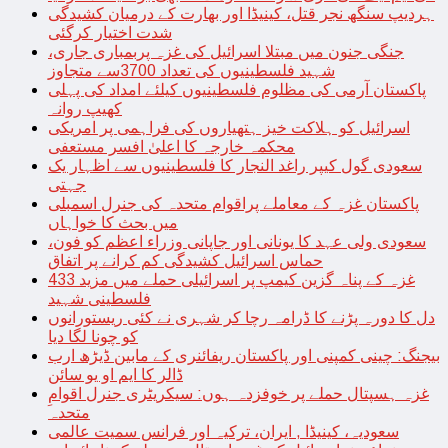
ہردیپ سنگھ نجر قتل، کینیڈا اور بھارت کے درمیان کشیدگی
شدت اختیار کرگئی
جنگی جنون میں مبتلا اسرائیل کی غزہ پربمباری جاری،
شہید فلسطینیوں کی تعداد 3700سے متجاوز
پاکستان آرمی کی مظلوم فلسطینیوں کیلئے امداد کی پہلی
کھیپ روانہ
اسرائیل کو ہلاکت خیز ہتھیاروں کی فراہمی پر امریکی
محکمہ خارجہ کا اعلیٰ افسر مستعفی
سعودی گول کیپر راغد النجار کا فلسطینیوں سے اظہار یک
جہتی
پاکستان غزہ کے معاملے پراقوام متحدہ کی جنرل اسمبلی
میں بحث کا خواہاں
سعودی ولی عہد کا یونانی اور جاپانی وزراء اعظم کو فون،
حماس اسرائیل کشیدگی کم کرانے پر اتفاق
غزہ کے پناہ گزین کیمپ پر اسرائیلی حملے میں مزید 433
فلسطینی شہید
دل کا دورہ پڑنے کا ڈرامہ رچا کر شہری نے کئی ریستورانوں
کو چونا لگا دیا
بیجنگ: چینی کمپنی اور پاکستان ریفائنری کے مابین ڈیڑھ ارب
ڈالر کا ایم او یو سائن
غزہ ہسپتال حملے پر خوفزدہ ہوں: سیکریٹری جنرل اقوامِ
متحدہ
سعودیہ، کینیڈا , ایران، ترکیہ اور فرانس سمیت عالمی