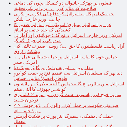
فصلوں پر چھڑکے جانیوالے دو کیمیکل بچوں کی دماغی
صلاحیت کو متاثر کررہے ہیں، امریکی تحقیق
جب تک امریکا ہے اسرائیل کو دفاع کی فکر نہیں کرنی
چاہیے: وزیر خارجہ بلنکن
غزہ پر اسرائیلی بمباری؛ امریکی اور اماراتی صدور کا
کشیدگی کے جلد خاتمے پر اتفاق
امریکی وزیر خارجہ اسرائیل پہنچ گئے؛ جوبائیڈن اور اماراتی
صدر کی ٹیلی فونک گفتگو
’آزاد ریاست فلسطینیوں کا حق ہے‘؛ روسی صدر نے ثالثی کی
پیشکش کردی
حماس خون کا پیاسا، اسرائیل پر حملے شیطانی عمل ہے:
امریکی صدر
مظاہرین نے اپوزیشن لیڈر پر گلیٹر پھینک دیا
دنیا بھر کے مسلمان اسرائیل سے عظیم فتح پر جمعے کو ’یومِ
طوفانِ اقصیٰ‘ منائیں؛ حماس
اسرائیل میں سائرن بج گئے،حماس کا عسقلان کے رہائشیوں
کو شہر چھوڑنے کا الٹی میٹم
بھارتی فوج کی ریاستی دہشت گردی میں مزید 2 کشمیری
نوجوان شہید
< > صیہونی حکومت پر حملہ کرنے والوں کے ہاتھ چومتے
ہیں؛ خامنہ ای
حملے کی دھمکی ،ہیمبرگ ایئر پورٹ پر فلائیٹ آپریشن
معطل
بنگلادیش کی سابق وزیراعظم کی طبیعت انتہائی ناساز