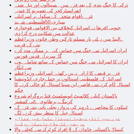
ترکی کا جنگ بندی کے بعد غزہ میں ہسپتالوں اور تباہ شدہ
انفرانسٹرکچر کی تعمیرنو کا عندیہ
غزہ ،اقوام متحدہ کے سکول پر اسرائیلی
بمباری،50فلسطینی شہید
جنوبی افریقا نے اسرائیل کیخلاف بین الاقوامی فوجداری
عدالت میں شکایت درج کرا دی
ہالینڈ میں پہلی بار مسلم تارکین وطن خاتون وزیراعظم
بننے کے قریب
ایران اسرائیل سے جنگ میں حماس کی ہر ممکن مدد کرے
گا: سربراہ قدس فورس
ایران کا اسرائیل سے جنگ میں حماس کے ساتھ شامل ہونے
سے انکار
غزہ پر قبضے کا ارادہ نہیں رکھتے: اسرائیلی وزیراعظم
اسرائیل کے فلسطینی اسپتالوں پر حملےجاری، انڈونیشیا
اسپتال کام کرنےسے قاصر، ابن سینا اسپتال کو خالی کرنے کا
حکم
پاکستان کیلیے کلائمیٹ انویسٹمنٹ فنڈ پروگرام شروع
کرینگے، برطانوی ہائی کمشنر
ٹینکوں کا محاصرہ، ڈرونز کی پرواز، بجلی پانی بند، غزہ کے
اسپتال جیل کا منظر پیش کرنے لگے
غزہ میں انڈونیشیا اسپتال مکمل غیر فعال،
مریضوں کا علاج ناممکن ہوگیا
کینیڈا؛ پاکستانی خاندان کے 4 افراد کو ٹرک سے کچلنے والا