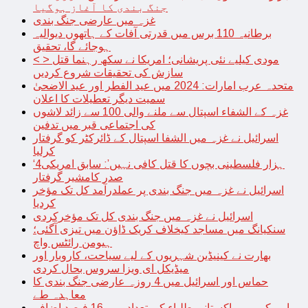
جنگ بندی کا آغاز ہوگیا
غزہ میں عارضی جنگ بندی
برطانیہ 110 برس میں قدرتی آفات کے ہاتھوں دیوالیہ
ہوجائے گا، تحقیق
< > مودی کیلیے نئی پریشانی؛ امریکا نے سکھ رہنما قتل
سازش کی تحقیقات شروع کردیں
متحدہ عرب امارات: 2024 میں عید الفطر اور عید الاضحیٰ
سمیت دیگر تعطیلات کا اعلان
غزہ کے الشفاء اسپتال سے ملنے والی 100 سے زائد لاشوں
کی اجتماعی قبر میں تدفین
اسرائیل نے غزہ میں الشفا اسپتال کے ڈائرکٹر کو گرفتار
کرلیا
‘4ہزار فلسطینی بچوں کا قتل کافی نہیں’: سابق امریکی
صدر کامشیر گرفتار
اسرائیل نے غزہ میں جنگ بندی پر عملدرآمد کل تک مؤخر
کردیا
اسرائیل نے غزہ میں جنگ بندی کل تک مؤخرکردی
سنکیانگ میں مساجد کیخلاف کریک ڈاؤن میں تیزی آگئی؛
ہیومن رائٹس واچ
بھارت نے کینیڈین شہریوں کے لیے سیاحت، کاروبار اور
میڈیکل ای ویزا سروس بحال کردی
حماس اور اسرائیل میں 4 روزہ عارضی جنگ بندی کا
معاہدہ طے
امریکہ میں پاکستانی طلباء کی تعداد میں 16 فیصد اضافہ