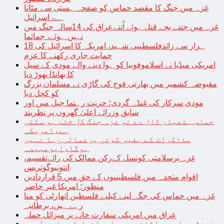
غزہ میں جنگ کا مقصد حماس کو صفحہ ہستی سے مٹانا
ہے، اسرائیل
غزہ میں جتنے بچے قتل ہوئے اُتنےعراق کی 14سالہ جنگ میں
نہیں ہوئے، جمائما
18 ہزار سے زائدفلسطینی شہید، امریکہ کا اسرائیل کی
حمایت جاری رکھنے کا عزم
امریکی میڈیا نے اسلاموفوبیا کو ہوا دینے والے مودی کے سیل
کا بھانڈا پھوڑ دیا
مقبوضہ کشمیر میں بھارتی فوج کی گاڑی نے مسلمان بزرگ
کو کچل دیا
مودی سرکار کی غنڈہ گردی؛ حریت رہنما جیل میں اور
سابق وزرائے اعلیٰ گھروں پر نظربند
حماس ہتھیار ڈال دے تو غزہ جنگ کل ختم ہو سکتی
ہے،امریکہ
مذاکرات کے بغیر کوئی یرغمالی رہا نہیں
ہوگا،ابوعبیدہ
غزہ پرسلامتی کونسل کےرکن ممالک کی رائےتقسیم،
انتونیوگوتریس
اقوام متحدہ میں فلسطینیوں کے حق میں 5 قراردادیں
منظور؛ امریکا غیر حاضر
غزہ میں حماس کی جگہ لینے کیلیے فلسطین اتھارٹی کو منا
رہے ہیں، برطانیہ
عراق میں امریکی سفارت خانے پر میزائل حملہ
غزہ؛ حماس سے لڑائی میں اسرائیل کے سابق آرمی