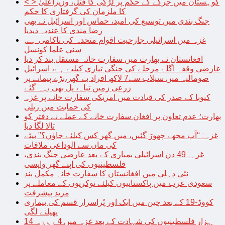
< > کوہستان میں جرگے کے حکم پر لڑکی کا قتل، وزیراعلیٰ
کا ملزمان کی گرفتاری کا حکم
جنگ بندی میں توسیع کی امید، حماس اور اسرائیل نے بھی
رضا مندی کا عندیہ دیدیا
غزہ میں اسرائیلی جارحیت اقوام متحدہ کی ناکامی ہے,
سنی علما کونسل
افغانستان نے بھارت میں سفارت خانہ مستقل بند کر دیا
عارضی وقفہ اگلے مرحلے کی جنگی تیاری کیلیے ہے، اسرائیل
صومالیہ میں سیلاب سے7 لاکھ افراد بے گھر،بڑے پیمانے پر
زرعی زمین تباہ، پل بھی بہہ گئے
کیوبا کے صدر کی قیادت میں امریکی سفارت خانے پر غزہ
کی حمایت میں ریلی
بھارت؛ عدم تعاون پر افغان سفارت خانے کے عملے نے دفتر کو
تالا لگا دیا
غزہ: “آپ مجھے چھوڑ گئیں، میں گھر کس کیلئے جاؤں؟” بیٹے
کی ماں سے الوداعی ملاقات
غزہ: 49 دن اسرائیلی بمباری کے بعد عارضی جنگ بندی،
فلسطینیوں کی اپنے گھر واپسی
نئی دہلی میں افغانستان کا سفارت خانہ مکمل بند
سعودی عرب میں پاکستانیوں کیلئے نوکریوں کے معاملے پر
مزید پیشرفت
کووڈ-19 کے بعد چین میں ایک اور پُراسرار قسم کی بیماری
پھیلنے لگی
14 ہزار فلسطینیوں کی شہادت کے بعد غزہ میں 4 روزہ