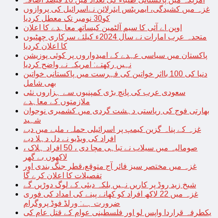
غزہ میں کشیدگی، ایمریٹس ایئرلائن نےاسرائیل کی پروازوں
کو30 نومبر تک معطل کردیا
اوپن اے آئی کا سیم آلٹمین کیساتھ معاہدے کا اعلان
متحدہ عرب امارات نے سال 2024ء کیلئے سرکاری چھٹیوں
کا اعلان کردیا
پاکستان میں سیاسی عہدے کے امیدواروں پر کوئی پوزیشن
نہیں رکھتے: امریکہ نے واضح کردیا
دنیا کی 100 بااثر خواتین کی فہرست میں پاکستانی خواتین
بھی شامل
سعودی عرب کی پانچ بڑی کمپنیوں سے ہزاروں نئی
ملازمتوں کے معاہدے
بھارتی فوج کی ریاستی دہشت گردی میں کشمیری نوجوان
شہید
غزہ کے پناہ گزین کیمپ پر اسرائیلی حملہ، ملبے میں دبے
افراد کی ویڈیو نے دل دہلا دیے
صومالیہ میں سیلاب نے تباہی مچا دی ، 50 افراد ہلاک ،
لاکھوں بے گھر
غزہ میں مختصر سیز فائر آج متوقع،قطر جنگ بندی اور
تفصیلات کا اعلان کرے گا
شیخ زید روڈ پر کاریں نہیں بلکہ دبئی کے لوگ دوڑیں گے
غزہ میں 22 لاکھ افراد کو کھانے پینے کی امداد کی فوری
ضرورت ہے: ورلڈ فوڈ پروگرام
یکطرفہ قراردا واپس لو اور فلسطینی عوام کے قتل عام کی