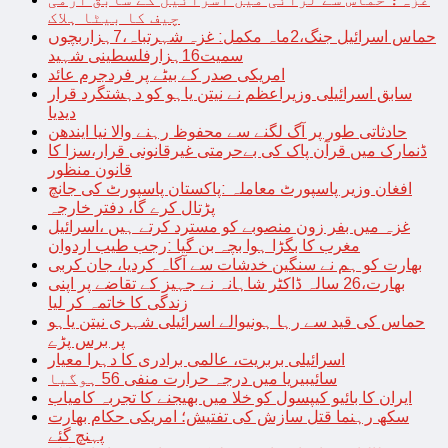
چیف کا بیٹا ہلاک
حماس اسرائیل جنگ،2ماہ مکمل: غزہ شہرتباہ،7ہزاربچوں
سمیت16ہزارفلسطینی شہید
امریکی صدر کے بیٹے پر فردجرم عائد
سابق اسرائیلی وزیراعظم نے نیتن یاہو کو دہشتگرد قرار
دیدیا
حادثاتی طور پر آگ لگنے سے محفوظ رہنے والا نیا ایندھن
ڈنمارک میں قرآن پاک کی بےحرمتی غیرقانونی قرار،سزا کا
قانون منظور
افغان وزیر پاسپورٹ معاملہ :پاکستان پاسپورٹ کی جانچ
پڑتال کرے گا، دفتر خارجہ
غزہ میں بفر زون منصوبے کو مسترد کرتے ہیں ،اسرائیل
مغرب کا بگڑا ہوا بچہ بن گیا :رجب طیب اردوان
بھارت کو ہم نے سنگین خدشات سے آگاہ کردیا، جان کربی
بھارت،26 سالہ ڈاکٹر شاہانہ نے جہیز کے تقاضے پر اپنی
زندگی کا خاتمہ کر لیا
حماس کی قید سے رہا ہونیوالے اسرائیلی شہری نیتن یاہو
پر برس پڑے
اسرائیلی بربریت، عالمی برادری کا دہرا معیار
سائیبیریا میں درجہ حرارت منفی 56 ہوگیا
ایران کا بائیو کیپسول کو خلا میں بھیجنے کا تجربہ کامیاب
سکھ رہنما قتل سازش کی تفتیش؛ امریکی حکام بھارت
پہنچ گئے