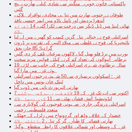
پاکستانی خاتون جویریہ منگیتر سے شادی کیلیے بھارت پہنچ
گئیں
طوفان نے جنوبی بھارت میں تباہی مچادی، نوافراد ہلاک ،
آندھرا پردیش اور تامل ناڈو میں ایمر جنسی نافذ
تھائی لینڈ میں ڈبل ڈیکر بس درخت سے ٹکرا گئی، 14 افراد
ہلاک
اسرائیلی فوج نے جبالیہ پناہ گزین کیمپ کو گھیرے میں لے لیا
نائیجیریا کی فوج نے غلطی سے میلاد النبی کی تقریب پر ڈرون
گرا دیا؛ 85 جاں بحق
یورپ میں برڈ فلو پھیل گیا ، لاکھوں مرغیاں تلف کر دی گئیں
برطانیہ آنیوالوں کی تعداد کم کرنے کیلئے قوانین مزید سخت
19 سالہ برطانوی شہری اسرائیلی فوج کی جانب سے لڑتے
ہوئے غزہ میں مارا گیا
غزہ؛ اسکولوں پربمباری سے50 شہید، درجنوں اسرائیلی
ٹینک خان یونس میں داخل
بھارتی ائیرپورٹ پانی میں ڈوب گیا
7 اکتوبر سے اب تک غزہ کے 19 لاکھ شہری بے گھر ہوگئے
انڈونیشیا: آتش فشاں پھٹنے سے 11 کوہ پیما ہلاک
اسرائیلی درندگی جاری: صہیونی فوجیوں کی گولاباری سے
متعدد فلسطینی زخمی
خضدار کے علاقے وڈھ اور گردونواح میں زلزلے کے جھٹکے
بھارتی فضائیہ کا طیارہ گر کر تباہ، 2پائلٹس ہلاک
غزہ کے وسطی اور شمالی علاقوں کا رابطہ منقطع ہوگیا: