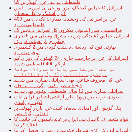
فلسطینی شہید ، غزہ کھنڈر بن گیا
اسرائیل کا حماس کیخلاف لیزر اور جی پی ایس سے لیس
‘آئرن اسٹنگ’ بم کا استعمال
غزہ پر اسرائیل کی وحشیانہ بمباری؛ ایک دن میں 400
فلسطینی شہید
فرانسیسی صدر ایمانوئل میکرون کل اسرائیل پہنچیں گے
اسرائیل حماس کشیدگی چین نے مشرق وسطیٰ میں 6 بحری
جنگی جہاز تعینات کر دیئے
بھارتی فوج کی ریاستی دہشت گردی میں 2 کشمیری
نوجوان شہید
اسرائیل کی غزہ پر جارحیت جاری، 24 گھنٹوں کے دوران کم
از کم 400 فلسطینی شہید
براعظم افریقا میں پایا جانے والا انوکھا
درخت، جسے کاٹنے پر ’لہو‘ رسنے لگتا ہے
غزہ کی معروف شاعرہ بھی اسرائیلی بمباری میں شہید
فتح فلسطین کی ہوگی ہے: ثنا خان
اسرائیلی بمباری میں 12 سالہ فلسطینی یوٹیوبر بھی شہید
سعودی عرب میں زیورات اور آرائشی اشیا پر قرآنی آیات
لکھنے پر پابندی
پناہ گزینوں اور امدادی سامان کیلیے غزہ بارڈر کھولنے پر
اتفاق ہوگیا؛ مصر
اقوام متحدہ نے 8 سال سے ایران پر عائد پابندیوں کے خاتمے کا
اعلان کر دیا
آئی ایم ایف کی کڑی شرط، حکومت نے بھی بڑا فیصلہ کر لیا