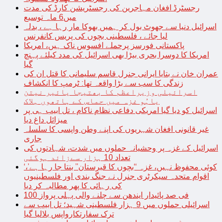
رجسٹرڈ افغان مہاجرین کی رجسٹریشن کارڈ کی مدت
میں6 ماہ توسیع
اسرائیل دنیا سے جھوٹ بول کر ہمیں بھوکا مار رہا ہے ، بدلہ
لیا جائے ، فلسطینی بچوں کی پریس کانفرنس
پاکستانی فورسز پرحملے افسوس ناک ہیں، امریکا
امریکا کا دوسرا بحری بیڑا بھی اسرائیل کی مدد کیلئے پہنچ
گیا
عمران خان نے بتایا ایرانی جنرل قاسم سلیمانی کا قتل ان کی
زندگی کا سب سے بڑا واقعہ تھا: ٹرمپ کا انکشاف
اسرائیلی وزیراعظم کا بھتیجا یائیر نیتن
یاہُو غزہ میں حماس کے ہاتھوں ہلاک
اسرائیل کو دیا گیا امریکی دفاعی نظام ناکام ، تل ابیب ہی پر
میزائل داغ دیا
غیر قانونی افغان شہریوں کی اپنے وطن واپسی کا سلسلہ
جاری
اسرائیل کے غزہ پر وحشیانہ حملوں میں شدت، شہادتوں کی
تعداد 10 ہزار سےزائد ہوگئی
‘کوئی محفوظ نہیں، غزہ “بچوں کا قبرستان” بنتا جا رہا ہے’،
اقوام متحدہ سیکرٹری جنرل نے جنگ بندی اور فلسطینیوں
کی رہائی کا پھر مطالبہ کر دیا
100 فی صد پائیدار ایندھن سے چلنے والی پہلی پرواز
اسرائیلی حملوں میں 9 ہزار فلسطینی شہید؛ تل ابیب سے
ترک سفارتکارواپس بلالیا گیا