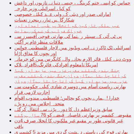
حماس کو ایسے ختم کرینگے ، جیسے دنیا نے نازیوں اور داعش
کو کیا ، اسرائیلی وزیر خارجہ
اماراتی صدر اور دبئی کے ولی عہد کیلئے خصوصی
شکارگاہیں تیار، رینجرز تعینات
غیر ملکی تارکین کو انخلا پر طبی امداد اور
خوراک فراہم کرنے کی ہدایت
پی ٹی آئی کے سینئر رہنما کی بھارتی فوجی آفیسرز سے
ملاقات منظرعام پر آگئی
اسرائیلی ٹک ٹاکرز نے اپنی ویڈیوز میں لاچار فلسطینی خواتین
اور بچوں کا مذاق اُڑایا
ووٹ دینے کیلئے فائر الارم بجانے والے کانگرس مین کو جرمانہ
امریکا:نامعلوم افرادکی فائرنگ،5افرادہلاک
جنگ بندی کیلئے مغرب غزہ میں مزید اور کیا
کرانا چاہتا ہے؟اردوان جنگ بندی کیلئے مغرب
غزہ میں مزید اور کیا کرانا چاہتا ہے؟اردوان
بھارتی ریاست آسام میں دوسری شادی کیلیے حکومت سے
اجازت لازمی قرار
خدارا ! ہمارے بچوں کو بچالیں؛ فلسطینی مندوب اقوام
متحدہ اجلاس میں رو پڑے
سابق وزیراعظم دل کا دورہ پڑنے سے انتقال کرگئے
مقبوضہ کشمیر پر بھارتی غاصبانہ قبضے کو 76 سال ہوگئے
غیر قانونی طور پر مقیم غیر ملکیوں کا انخلا، صرف 4دن
باقی
بھارتی فوج کی ریاستی دہشت گردی میں مزید 5 کشمیری