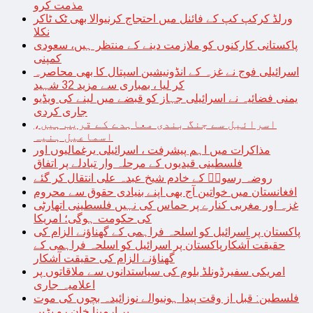
مذمت کرو
ورلڈ کرکپ کپ کے فائنل میں احتجاج کرنیوالا بھی ٹک ٹاکر
نکلا
پاکستانی کارکنوں کو ملازمت دینے کے منتظر ہیں، سعودی
کمپنی
اسرائیلی فوج نے غزہ کے انڈونیشین اسپتال کا بھی محاصرہ
کر لیا ، بمباری سے مزید 32 شہید
یمنی فضائیہ نے اسرائیلی جہاز کو قبضے میں لینے کی ویڈیو
جاری کردی
اسرائیل سے جنگ بندی معاہدے کے قریب ہیں،
اسماعیل ہنیہ
مذاکرات میں اہم پیشرفت ، اسرائیلی یرغمالیوں اور
فلسطینی قیدیوں کے مرحلہ وار تبادلے پر اتفاق
روضہ رسولؐ کے خادم شیخ عبدہ علی انتقال کر گئے
افغانستان میں خواتین آج بھی اپنے بنیادی حقوق سے محروم
غزہ اور مغربی کنارے پر حماس کی نہیں فلسطینی اتھارٹی
کی حکومت ہوگی؛ امریکا
پاکستان پر اسرائیل کو اسلحہ فراہمی کے گھناؤنے الزام کی
حقیقت آشکارپاکستان پر اسرائیل کو اسلحہ فراہمی کے
گھناؤنے الزام کی حقیقت آشکار
امریکی سفیرڈونلڈ بلوم کی سیاستدانوں سے ملاقاتوں پر
اعلامیہ جاری
فلسطین: قبل از وقت پیدا ہونیوالے نوزائیدہ بچوں کی موت
پر ارمینا خان رو پڑیں