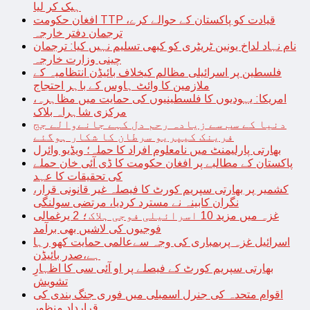
ہیک کر لیا
افغان حکومت TTP قیادت کو پاکستان کے حوالے کرے،
ترجمان دفتر خارجہ
نام نہاد لداخ یونین ٹریٹری کو کبھی تسلیم نہیں کیا: ترجمان
چینی وزارت خارجہ
فلسطین پر اسرائیلی مظالم کیخلاف بائیڈن انتظامیہ کے
ملازمین کا وائٹ ہاوس کے باہر احتجاج
امریکا: یہودیوں کا فلسطینیوں کی حمایت میں مظاہرہ،
مرکزی شاہراہ بلاک
دنیا کے سب سے زیادہ رحم دل کہے جانےوالے جج
فرینک کیپریو سرطان کا شکار ہوگئے
بھارتی پارلیمنٹ میں نامعلوم افراد کا حملہ؛ ویڈیو وائرل
پاکستان کے مطالبے پر افغان حکومت کا ڈی آئی خان حملے
کی تحقیقات کا عہد
کشمیر پر بھارتی سپریم کورٹ کا فیصلہ غیر قانونی قرار،
نگران کابینہ نے مسترد کردیا، مرتضی سولنگی
غزہ میں مزید 10 اسرائیلی فوجی ہلاک؛ 2 یرغمالی
فوجیوں کی لاشیں بھی برآمد
اسرائیل غزہ پربمباری کی وجہ سےعالمی حمایت کھو رہا
ہے،صدر بائیڈن
بھارتی سپریم کورٹ کے فیصلے پر او آئی سی کا اظہارِ
تشویش
اقوام متحدہ کی جنرل اسمبلی میں فوری جنگ بندی کی
قرارداد منظور