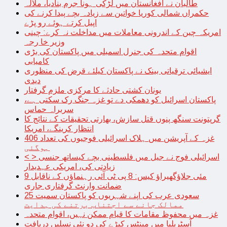
طالبان نے افغانستان میں لڑکی ہونا جرم بنادیا، ملالہ
حکمراں شمالی کوریا خواتین سے زیادہ بچے پیدا کرنے کی
اپیل کرتے ہوئے رو پڑے
امریکہ چین کے اندرونی معاملات میں مداخلت نہ کرے: چینی
وزیر خا رجہ
اقوام متحدہ کی جنرل اسمبلی میں پاکستان کی بڑی
کامیابی
ایشیائی ترقیاتی بینک نے پاکستان کیلئے قرض کی منظوری
دیدی
یونان کشتی حادثے کا مرکزی ملزم گرفتار
پاکستان اسرائیل کو دھمکی دے تو غزہ جنگ رک سکتی ہے،
سربراہ حماس
گرپتونت سنگھ پنوں قتل سازش، بھارتی تحقیقات کے نتائج کا
انتظار کرینگے، امریکا
غزہ کے آپریشن میں ہلاک اسرائیلی فوجیوں کی تعداد 406
ہوگئی
< > اسرائیلی فوج نے جیل میں فلسطینی بچے کیساتھ جنسی
زیادتی کی، امریکی عہدیدار
9 مئی جلاؤگھیراؤ کیس: 8 پی ٹی آئی رہنماؤں کے ناقابل
ضمانت وارنٹ گرفتاری جاری
سعودی عرب کی اپنے شہریوں کو پاکستان سمیت 25
ممالک جانے سے اجتناب برتنے کی ہدایت
غزہ میں محفوظ مقامات کا قیام ممکن نہیں، اقوام متحدہ
آسٹریلیا میں مینٹس کیڑے کی دو نئی نسلیں دریافت