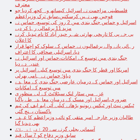
معترف
فلسطینی مزاحمت نے اسرائیل کیساتھ وہ کچھ کردیا جو
فوجیں بھی نہیں کرسکتیں،سابق ترک وزیراعظم
اسرائیل و حماس جنگ بندی میں 2 روز کی توسیع، حماس نے
مزید 11 یرغمالی رہا کر دیے
بی جے پی کا تاریخی بھارتی شہر حیدر آباد کا نام تبدیل کرنے
کا اعلان
رہائی پانے والے یرغمالیوں نے حماس کے سلوک کو اچھا قرار
دیا، اسرائیلی صحافی کا اعتراف
جنگ بندی میں توسیع کے امکانات،حماس اور اسرائیل نے
عندیہ دے دیا
امریکا اور قطر کا جنگ بندی میں توسیع کیلیے اسرائیل پر
دباؤ؛ حماس نے ہامی بھرلی
اسرائیل اور حماس کے درمیان عارضی جنگ بندی کے معاہدے
میں توسیع کے امکانات
غزہ میں سٹار لنک سیٹلائٹ کے لیے منظوری
ضروری،اسرائیل اور مسک کے درمیان معاہدہ طے پاگیا
ٹیکس نیٹ اور ٹیکس ریونیو بڑھانے کیلیے آئی ایم ایف کی ٹیم
پاکستان پہنچ گئی
طالبان وزیر خارجہ امیر متقی کو نائب وزیراعظم کا عہدہ
بھی دیدیا گیا
آسمانی بجلی گرنے سے 20 افراد ہلاک
سابق وزیر دفاع کو 7 سال قید