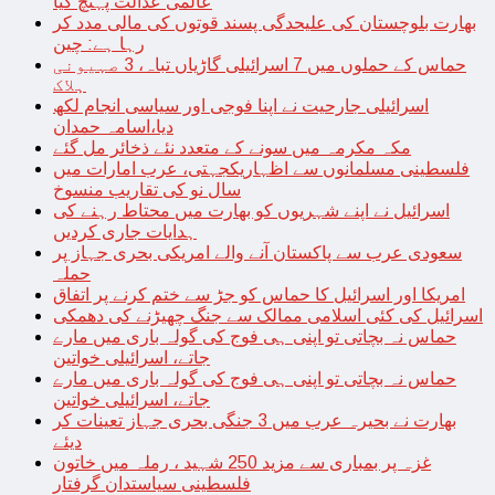
عالمی عدالت پہنچ گیا
بھارت بلوچستان کی علیحدگی پسند قوتوں کی مالی مدد کر
رہا ہے: چین
حماس کے حملوں میں 7 اسرائیلی گاڑیاں تباہ، 3 صہیونی
ہلاک
اسرائیلی جارحیت نے اپنا فوجی اور سیاسی انجام لکھ
دیا،اسامہ حمدان
مکہ مکرمہ میں سونے کے متعدد نئے ذخائر مل گئے
فلسطینی مسلمانوں سے اظہاریکجہتی، عرب امارات میں
سال نو کی تقاریب منسوخ
اسرائیل نے اپنے شہریوں کو بھارت میں محتاط رہنے کی
ہدایات جاری کردیں
سعودی عرب سے پاکستان آنے والے امریکی بحری جہاز پر
حملہ
امریکا اور اسرائیل کا حماس کو جڑ سے ختم کرنے پر اتفاق
اسرائیل کی کئی اسلامی ممالک سے جنگ چھیڑنے کی دھمکی
حماس نہ بچاتی تو اپنی ہی فوج کی گولہ باری میں مارے
جاتے، اسرائیلی خواتین
حماس نہ بچاتی تو اپنی ہی فوج کی گولہ باری میں مارے
جاتے، اسرائیلی خواتین
بھارت نے بحیرہ عرب میں 3 جنگی بحری جہاز تعینات کر
دیئے
غزہ پر بمباری سے مزید 250 شہید ، رملہ میں خاتون
فلسطینی سیاستدان گرفتار