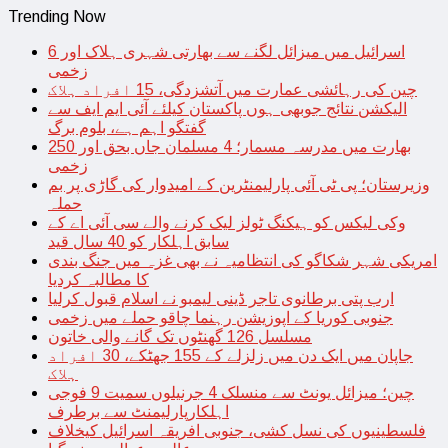
Trending Now
اسرائیل میں میزائل لگنے سے بھارتی شہری ہلاک اور 6
زخمی
چین کی رہائشی عمارت میں آتشزدگی، 15 افراد ہلاک
الیکشن نتائج جوبھی ہوں پاکستان کیلئے آئی ایم ایف سے
گفتگو اہم ہے، بلوم برگ
بھارت میں مدرسہ مسمار؛ 4 مسلمان جاں بحق اور 250
زخمی
وزیرستان؛ پی ٹی آئی پارلیمنٹرین کے امیدوار کی گاڑی پر بم
حملہ
وکی لیکس کو ہیکنگ ٹولز لیک کرنے والے سی آئی اے کے
سابق اہلکار کو 40 سال قید
امریکی شہر شکاگو کی انتظامیہ نے بھی غزہ میں جنگ بندی
کا مطالبہ کردیا
ارب پتی برطانوی تاجر ڈینی لیمبو نے اسلام قبول کرلیا
جنوبی کوریا کے اپوزیشن رہنما چاقو حملے میں زخمی
مسلسل 126 گھنٹوں تک گانے والی خاتون
جاپان میں ایک دن میں زلزلے کے 155 جھٹکے، 30 افراد
ہلاک
چین؛ میزائل یونٹ سے منسلک 4 جرنیلوں سمیت 9 فوجی
اہلکارپارلیمنٹ سے برطرف
فلسطینیوں کی نسل کشی، جنوبی افریقہ اسرائیل کیخلاف