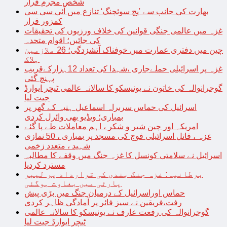
شخص مجرم قرار
بھارت کی جانب سے ’پچ سوئچنگ‘ تنازع میں آئی سی سی
کمزور قرار
غزہ میں عالمی جنگی قوانین کی خلاف ورزیوں کی تحقیقات
کی جائیں؛ اقوام متحدہ
چین میں دفتری عمارت میں خوفناک آتشزدگی؛ 26 ملازمین
ہلاک
غزہ پر اسرائیلی حملےجاری ،شہدا کی تعداد 12ہزارکےقریب
پہنچ گئی
گوجرانوالہ کی خاتون نے یونیسکو کا سالانہ عالمی ٹیچر ایوارڈ
جیت لیا
اسرائیل کی حماس سربراہ اسماعیل ہنیہ کے گھر پر
بمباری؛ ویڈیو بھی وائرل کردی
امریکہ اور چین شیر و شکر ، اہم معاملات طے پا گئے
غزہ ، قاتل اسرائیلی فوج کی مسجد پر بمباری ، 50 نمازی
شہید ، متعدد زخمی
اسرائیل نے سلامتی کونسل کا غزہ جنگ میں وقفے کا مطالبہ
مسترد کردیا
برطانیہ: غزہ جنگ بندی کی قرارداد پر لیبر
پارٹی میں بغاوت ہوگئی
حماس اوراسرائیل کے درمیان جنگ میں بڑی پیش
رفت،فریقین نے سیز فائر پر آمادگی ظاہر کردی
گوجرانوالہ کی رفعت عارف نے یونیسکو کا سالانہ عالمی
ٹیچر ایوارڈ جیت لیا