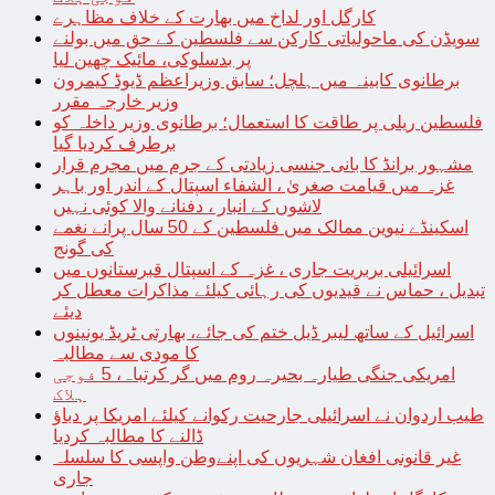
کارگل اور لداخ میں بھارت کے خلاف مظاہرے
سویڈن کی ماحولیاتی کارکن سے فلسطین کے حق میں بولنے
پر بدسلوکی، مائیک چھین لیا
برطانوی کابینہ میں ہلچل؛ سابق وزیراعظم ڈیوڈ کیمرون
وزیر خارجہ مقرر
فلسطین ریلی پر طاقت کا استعمال؛ برطانوی وزیر داخلہ کو
برطرف کردیا گیا
مشہور برانڈ کا بانی جنسی زیادتی کے جرم میں مجرم قرار
غزہ میں قیامت صغریٰ ، الشفاء اسپتال کے اندر اور باہر
لاشوں کے انبار ، دفنانے والا کوئی نہیں
اسکینڈے نیوین ممالک میں فلسطین کے 50 سال پرانے نغمے
کی گونج
اسرائیلی بربریت جاری ، غزہ کے اسپتال قبرستانوں میں
تبدیل ، حماس نے قیدیوں کی رہائی کیلئے مذاکرات معطل کر
دیئے
اسرائیل کے ساتھ لیبر ڈیل ختم کی جائے، بھارتی ٹریڈ یونینوں
کا مودی سے مطالبہ
امریکی جنگی طیارہ بحیرہ روم میں گر کرتباہ، 5 فوجی
ہلاک
طیب اردوان نے اسرائیلی جارحیت رکوانے کیلئے امریکا پر دباؤ
ڈالنے کا مطالبہ کردیا
غیر قانونی افغان شہریوں کی اپنےوطن واپسی کا سلسلہ
جاری