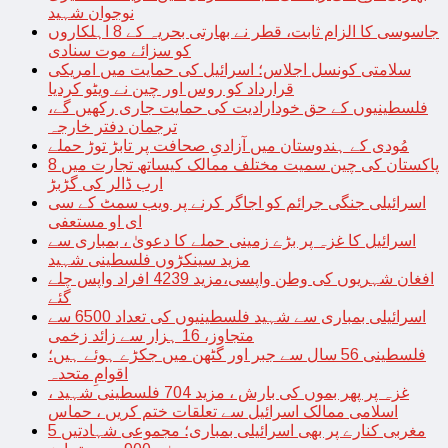
نوجوان شہید
جاسوسی کا الزام ثابت، قطر نے بھارتی بحریہ کے 8 اہلکاروں
کو سزائے موت سنادی
سلامتی کونسل اجلاس؛ اسرائیل کی حمایت میں امریکی
قرارداد کو روس اور چین نے ویٹو کردیا
فلسطینیوں کے حق خودارادیت کی حمایت جاری رکھیں گے،
ترجمان دفتر خارجہ
مُودی کے ہندوستان میں آزادیِ صحافت پر تابڑ توڑ حملے
پاکستان کی چین سمیت مختلف ممالک کیساتھ تجارت میں 8
ارب ڈالر کی گڑبڑ
اسرائیلی جنگی جرائم کو اجاگر کرنے پر ویب سمٹ کے سی
ای او مستعفی
اسرائیل کا غزہ پر بڑے زمینی حملے کا دعویٰ ، بمباری سے
مزید سینکڑوں فلسطینی شہید
افغان شہریوں کی وطن واپسی،مزید 4239 افراد واپس چلے
گئے
اسرائیلی بمباری سے شہید فلسطینیوں کی تعداد 6500 سے
متجاوز، 16 ہزار سے زائد زخمی
فلسطینی 56 سال سے جبر اور گٹھن میں جکڑے ہوئے ہیں؛
اقوامِ متحدہ
غزہ پر پھر بموں کی بارش ، مزید 704 فلسطینی شہید ،
اسلامی ممالک اسرائیل سے تعلقات ختم کریں ، حماس
مغربی کنارے پر بھی اسرائیلی بمباری؛ مجموعی شہادتیں 5