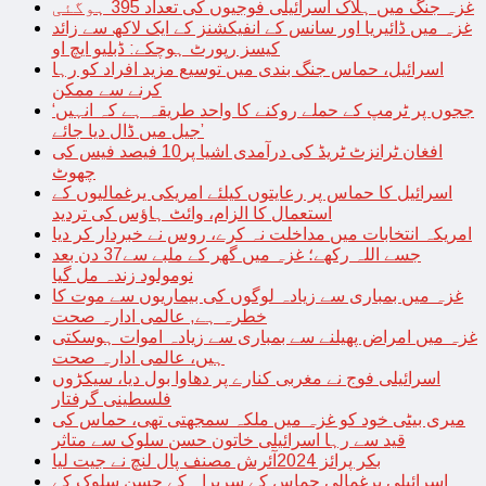
غزہ جنگ میں ہلاک اسرائیلی فوجیوں کی تعداد 395 ہوگئی
غزہ میں ڈائیریا اور سانس کے انفیکشنز کے ایک لاکھ سے زائد
کیسز رپورٹ ہوچکے: ڈبلیو ایچ او
اسرائیل، حماس جنگ بندی میں توسیع مزید افراد کو رہا
کرنے سے ممکن
‘ججوں پر ٹرمپ کے حملے روکنے کا واحد طریقہ ہے کہ انہیں
جیل میں ڈال دیا جائے’
افغان ٹرانزٹ ٹریڈ کی درآمدی اشیا پر10 فیصد فیس کی
چھوٹ
اسرائیل کا حماس پر رعایتوں کیلئے امریکی یرغمالیوں کے
استعمال کا الزام، وائٹ ہاؤس کی تردید
امریکہ انتخابات میں مداخلت نہ کرے، روس نے خبردار کر دیا
جسے اللہ رکھے؛ غزہ میں گھر کے ملبے سے37 دن بعد
نومولود زندہ مل گیا
غزہ میں بمباری سے زیادہ لوگوں کی بیماریوں سے موت کا
خطرہ ہے, عالمی ادارہ صحت
غزہ میں امراض پھیلنے سے بمباری سے زیادہ اموات ہوسکتی
ہیں، عالمی ادارہ صحت
اسرائیلی فوج نے مغربی کنارے پر دھاوا بول دیا، سیکڑوں
فلسطینی گرفتار
میری بیٹی خود کو غزہ میں ملکہ سمجھتی تھی، حماس کی
قید سے رہا اسرائیلی خاتون حسن سلوک سے متاثر
بکر پرائز 2024آئرش مصنف پال لنچ نے جیت لیا
اسرائیلی یرغمالی حماس کے سربراہ کے حسن سلوک کے