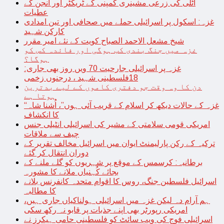
اٹلی کی زرعی مشینری کمپنی کے ٹریکٹر اور انجن کے
عطیات
غزہ: اسکول پر اسرائیلی حملے میں صحافی اور تین امدادی
کارکن شہید
شیخ مشعل الاحمد الصباح کویت کے نئے امیر مقرر
غزہ میں جنگ بندی کب ہوگی اور فائدہ کس کو
ہوگا؟
غزہ پر اسرائیلی جارحیت 70 ویں روز بھی جاری:
18فلسطینی شہید ، درجنوں زخمی
دن کا وہ وقت جو دفتری کاموں کے لیے بدترین
ہوتا ہے
“غزہ کے حالات دیکھ کر اسلام کے قریب آئی ہوں”، اُشنا شاہ
کا انکشاف
امریکی قومی سلامتی کے مشیر کی اسرائیلی انٹیلی جنس
چیف سے ملاقات
ترکیہ کے رکن پارلیمنٹ ایوان میں اسرائیل مخالف تقریر کے
دوران انتقال کر گئے
برطانیہ: کرسمس کے موقع پر شہریوں کو گلے ملنے کے
بجائے کُہنیاں ملانے کا مشورہ
اسرائیل فلسطین جنگ، روس کا اقوام متحدہ کانفرنس بلانے
کا مطالبہ
ہم آرام دہ لیکن غزہ میں اسرائیلی ہولناکیاں جاری ہیں،
امریکی رپورٹر بھی اپنے جذبات پر قابو نہ رکھ سکی
اسرائیلی فوج کی ویب سائٹ کو فلسطینی حامی ہیکرز نے