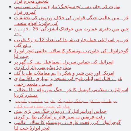
شخص مجرم قرار
بھارت کی جانب سے ’پچ سوئچنگ‘ تنازع میں آئی سی سی
کمزور قرار
غزہ میں عالمی جنگی قوانین کی خلاف ورزیوں کی تحقیقات
کی جائیں؛ اقوام متحدہ
چین میں دفتری عمارت میں خوفناک آتشزدگی؛ 26 ملازمین
ہلاک
غزہ پر اسرائیلی حملےجاری ،شہدا کی تعداد 12ہزارکےقریب
پہنچ گئی
گوجرانوالہ کی خاتون نے یونیسکو کا سالانہ عالمی ٹیچر ایوارڈ
جیت لیا
اسرائیل کی حماس سربراہ اسماعیل ہنیہ کے گھر پر
بمباری؛ ویڈیو بھی وائرل کردی
امریکہ اور چین شیر و شکر ، اہم معاملات طے پا گئے
غزہ ، قاتل اسرائیلی فوج کی مسجد پر بمباری ، 50 نمازی
شہید ، متعدد زخمی
اسرائیل نے سلامتی کونسل کا غزہ جنگ میں وقفے کا مطالبہ
مسترد کردیا
برطانیہ: غزہ جنگ بندی کی قرارداد پر لیبر
پارٹی میں بغاوت ہوگئی
حماس اوراسرائیل کے درمیان جنگ میں بڑی پیش
رفت،فریقین نے سیز فائر پر آمادگی ظاہر کردی
گوجرانوالہ کی رفعت عارف نے یونیسکو کا سالانہ عالمی
ٹیچر ایوارڈ جیت لیا