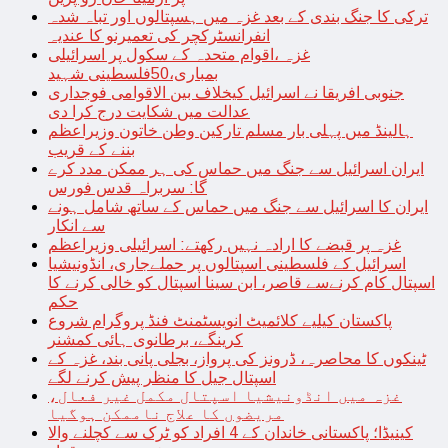
ترکی کا جنگ بندی کے بعد غزہ میں ہسپتالوں اور تباہ شدہ
انفرانسٹرکچر کی تعمیرنو کا عندیہ
غزہ ،اقوام متحدہ کے سکول پر اسرائیلی
بمباری،50فلسطینی شہید
جنوبی افریقا نے اسرائیل کیخلاف بین الاقوامی فوجداری
عدالت میں شکایت درج کرا دی
ہالینڈ میں پہلی بار مسلم تارکین وطن خاتون وزیراعظم
بننے کے قریب
ایران اسرائیل سے جنگ میں حماس کی ہر ممکن مدد کرے
گا: سربراہ قدس فورس
ایران کا اسرائیل سے جنگ میں حماس کے ساتھ شامل ہونے
سے انکار
غزہ پر قبضے کا ارادہ نہیں رکھتے: اسرائیلی وزیراعظم
اسرائیل کے فلسطینی اسپتالوں پر حملےجاری، انڈونیشیا
اسپتال کام کرنےسے قاصر، ابن سینا اسپتال کو خالی کرنے کا
حکم
پاکستان کیلیے کلائمیٹ انویسٹمنٹ فنڈ پروگرام شروع
کرینگے، برطانوی ہائی کمشنر
ٹینکوں کا محاصرہ، ڈرونز کی پرواز، بجلی پانی بند، غزہ کے
اسپتال جیل کا منظر پیش کرنے لگے
غزہ میں انڈونیشیا اسپتال مکمل غیر فعال،
مریضوں کا علاج ناممکن ہوگیا
کینیڈا؛ پاکستانی خاندان کے 4 افراد کو ٹرک سے کچلنے والا