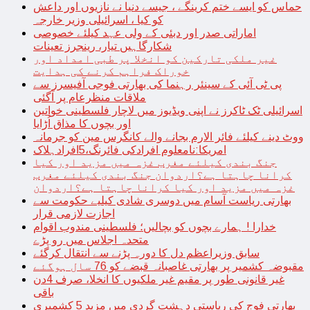
حماس کو ایسے ختم کرینگے ، جیسے دنیا نے نازیوں اور داعش
کو کیا ، اسرائیلی وزیر خارجہ
اماراتی صدر اور دبئی کے ولی عہد کیلئے خصوصی
شکارگاہیں تیار، رینجرز تعینات
غیر ملکی تارکین کو انخلا پر طبی امداد اور
خوراک فراہم کرنے کی ہدایت
پی ٹی آئی کے سینئر رہنما کی بھارتی فوجی آفیسرز سے
ملاقات منظرعام پر آگئی
اسرائیلی ٹک ٹاکرز نے اپنی ویڈیوز میں لاچار فلسطینی خواتین
اور بچوں کا مذاق اُڑایا
ووٹ دینے کیلئے فائر الارم بجانے والے کانگرس مین کو جرمانہ
امریکا:نامعلوم افرادکی فائرنگ،5افرادہلاک
جنگ بندی کیلئے مغرب غزہ میں مزید اور کیا
کرانا چاہتا ہے؟اردوان جنگ بندی کیلئے مغرب
غزہ میں مزید اور کیا کرانا چاہتا ہے؟اردوان
بھارتی ریاست آسام میں دوسری شادی کیلیے حکومت سے
اجازت لازمی قرار
خدارا ! ہمارے بچوں کو بچالیں؛ فلسطینی مندوب اقوام
متحدہ اجلاس میں رو پڑے
سابق وزیراعظم دل کا دورہ پڑنے سے انتقال کرگئے
مقبوضہ کشمیر پر بھارتی غاصبانہ قبضے کو 76 سال ہوگئے
غیر قانونی طور پر مقیم غیر ملکیوں کا انخلا، صرف 4دن
باقی
بھارتی فوج کی ریاستی دہشت گردی میں مزید 5 کشمیری