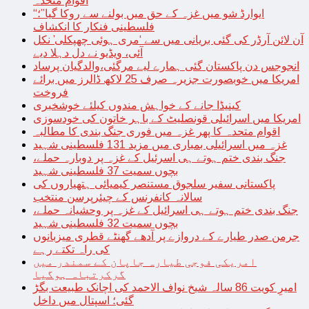
اقوام متحدہ
“ایوارڈ شو میں غزہ کے حق میں بولنے سے روکا گیا”؛
فلسطینی فنکار کا انکشاف
آن لائن آرڈر کی گئی بریانی میں سے ‘مری ہوئی چھپکلی’ نکل
آئی، ویڈیو نے دل دہلا دیے
انجوجس دن پاکستان گئی ہمارے لیے مرگئی،والدگیان پرساد
امریکا میں خوبصورت جزیرہ صرف 25 لاکھ ڈالرز میں برائے
فروخت
کینیڈا جانے کے خواہش مندوں کیلئے خوشخبری
امریکا میں اسرائیلی قونصلیٹ کے باہر خاتون کی خودسوزی
اقوام متحدہ کا پھر غزہ میں فوری جنگ بندی کا مطالبہ
غزہ میں اسرائیلی بمباری میں مزید 131 فلسطینی شہید
جنگ بندی ختم ہوتے ہی اسرئیل کے غزہ پر دوبارہ حملے،
بچوں سمیت 37 فلسطینی شہید
پاکستانی سفیر سلجوق مستنصر کیمیائی ہتھیاروں کی
سالانہ کانفرنس کے چیئرپرسن منتخب
جنگ بندی ختم ہوتے ہی اسرائیل کے غزہ پر وحشیانہ حملے،
بچوں سمیت 32 فلسطینی شہید
جرمن صدر طیارے کے دروازے پر آدھے گھنٹے قطری میزبانوں
کی راہ تکتے رہے
امریکی فوجی طیارہ جاپان کے سمندر میں
گرکرتباہ ہوگیا
امیرِ کویت 86 سالہ شیخ نواف الاحمد کی اچانک طبیعت بگڑ
گئی؛ اسپتال میں داخل