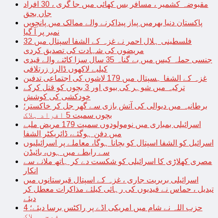
مقبوضہ کشمیر ، مسافر بس کھائی میں جا گری ، 30 افراد
جاں بحق
پاکستان دنیا بھرمیں پیاز پیداکرنے والے ممالک میں پانچویں
نمبر پر آ گیا
فلسطینی ہلال احمر نے غزہ کے الشفا اسپتال میں 32
مریضوں کی شہادت کی تصدیق کردی
جنسی حملہ کیس میں بے گناہ 35 سال سزا کاٹنے والے قیدی
کیلیے لاکھوں ڈالرز زرتلافی
غزہ کے الشفا ہسپتال میں 179 لاشوں کی اجتماعی تدفین
ترکیہ میں شوہر کی بیوی اور 3 بچوں کو قتل کرکے
خودکشی کی کوشش
برطانیہ میں دیوالی کی آتش بازی سے گھر جل کر خاکستر؛
بچوں سمیت 5 افراد ہلاک
اسرائیلی بمباری میں نومولودوں سمیت 179 مریض ملبے
میں دفن ہوگئے، ڈائریکٹر الشفا
اسرائیل کو الشفا اسپتال کو بچانا ہوگا، معاملے پر اسرائیلیوں
سے رابطے میں ہوں، بائیڈن
مصری کھلاڑی کا اسرائیلی کو شکست دے کر ہاتھ ملانے سے
انکار
اسرائیلی بربریت جاری ، غزہ کے اسپتال قبرستانوں میں
تبدیل ، حماس نے قیدیوں کی رہائی کیلئے مذاکرات معطل کر
دیئے
حزب اللہ نے شام میں امریکی اڈے پر راکٹس برسا دیئے؛ 4
فوجی ہلاک