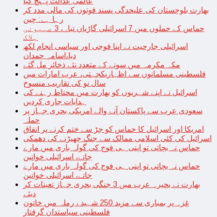
عالمی عدالت پہنچ گیا
بھارت بلوچستان کی علیحدگی پسند قوتوں کی مالی مدد کر
رہا ہے: چین
حماس کے حملوں میں 7 اسرائیلی گاڑیاں تباہ، 3 صہیونی
ہلاک
اسرائیلی جارحیت نے اپنا فوجی اور سیاسی انجام لکھ
دیا،اسامہ حمدان
مکہ مکرمہ میں سونے کے متعدد نئے ذخائر مل گئے
فلسطینی مسلمانوں سے اظہاریکجہتی، عرب امارات میں
سال نو کی تقاریب منسوخ
اسرائیل نے اپنے شہریوں کو بھارت میں محتاط رہنے کی
ہدایات جاری کردیں
سعودی عرب سے پاکستان آنے والے امریکی بحری جہاز پر
حملہ
امریکا اور اسرائیل کا حماس کو جڑ سے ختم کرنے پر اتفاق
اسرائیل کی کئی اسلامی ممالک سے جنگ چھیڑنے کی دھمکی
حماس نہ بچاتی تو اپنی ہی فوج کی گولہ باری میں مارے
جاتے، اسرائیلی خواتین
حماس نہ بچاتی تو اپنی ہی فوج کی گولہ باری میں مارے
جاتے، اسرائیلی خواتین
بھارت نے بحیرہ عرب میں 3 جنگی بحری جہاز تعینات کر
دیئے
غزہ پر بمباری سے مزید 250 شہید ، رملہ میں خاتون
فلسطینی سیاستدان گرفتار