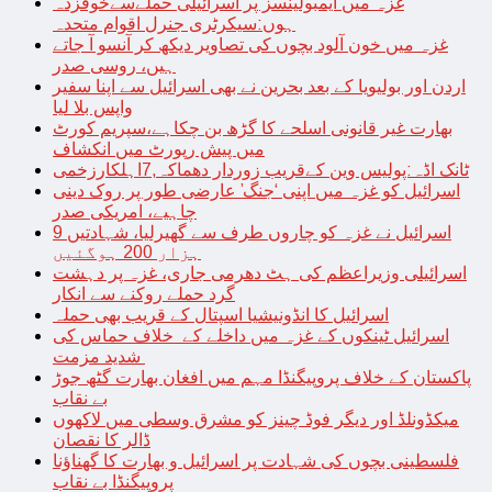
غزہ میں ایمبولینسز پر اسرائیلی حملےسےخوفزدہ
ہوں:سیکرٹری جنرل اقوام متحدہ
غزہ میں خون آلود بچوں کی تصاویر دیکھ کر آنسو آ جاتے
ہیں، روسی صدر
اردن اور بولیویا کے بعد بحرین نے بھی اسرائیل سے اپنا سفیر
واپس بلا لیا
بھارت غیر قانونی اسلحے کا گڑھ بن چکاہے،سپریم کورٹ
میں پیش رپورٹ میں انکشاف
ٹانک اڈہ:پولیس وین کےقریب زوردار دھماکہ,7اہلکارزخمی
اسرائیل کو غزہ میں اپنی ‘جنگ’ عارضی طور پر روک دینی
چاہیے، امریکی صدر
اسرائیل نے غزہ کو چاروں طرف سے گھیرلیا، شہادتیں 9
ہزار 200 ہوگئیں
اسرائیلی وزیراعظم کی ہٹ دھرمی جاری، غزہ پر دہشت
گرد حملے روکنے سے انکار
اسرائیل کا انڈونیشیا اسپتال کے قریب بھی حملہ
اسرائیل ٹینکوں کے غزہ میں داخلے کے خلاف حماس کی
شدید مزمت
پاکستان کے خلاف پروپیگنڈا مہم میں افغان بھارت گٹھ جوڑ
بے نقاب
میکڈونلڈ اور دیگر فوڈ چینز کو مشرق وسطی میں لاکھوں
ڈالر کا نقصان
فلسطینی بچوں کی شہادت پر اسرائیل و بھارت کا گھناؤنا
پروپیگنڈا بے نقاب