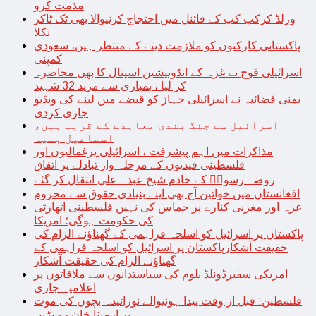
مذمت کرو
ورلڈ کرکپ کپ کے فائنل میں احتجاج کرنیوالا بھی ٹک ٹاکر
نکلا
پاکستانی کارکنوں کو ملازمت دینے کے منتظر ہیں، سعودی
کمپنی
اسرائیلی فوج نے غزہ کے انڈونیشین اسپتال کا بھی محاصرہ
کر لیا ، بمباری سے مزید 32 شہید
یمنی فضائیہ نے اسرائیلی جہاز کو قبضے میں لینے کی ویڈیو
جاری کردی
اسرائیل سے جنگ بندی معاہدے کے قریب ہیں،
اسماعیل ہنیہ
مذاکرات میں اہم پیشرفت ، اسرائیلی یرغمالیوں اور
فلسطینی قیدیوں کے مرحلہ وار تبادلے پر اتفاق
روضہ رسولؐ کے خادم شیخ عبدہ علی انتقال کر گئے
افغانستان میں خواتین آج بھی اپنے بنیادی حقوق سے محروم
غزہ اور مغربی کنارے پر حماس کی نہیں فلسطینی اتھارٹی
کی حکومت ہوگی؛ امریکا
پاکستان پر اسرائیل کو اسلحہ فراہمی کے گھناؤنے الزام کی
حقیقت آشکارپاکستان پر اسرائیل کو اسلحہ فراہمی کے
گھناؤنے الزام کی حقیقت آشکار
امریکی سفیرڈونلڈ بلوم کی سیاستدانوں سے ملاقاتوں پر
اعلامیہ جاری
فلسطین: قبل از وقت پیدا ہونیوالے نوزائیدہ بچوں کی موت
پر ارمینا خان رو پڑیں