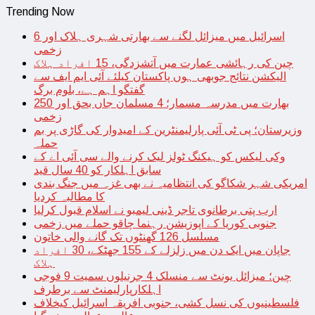
Trending Now
اسرائیل میں میزائل لگنے سے بھارتی شہری ہلاک اور 6
زخمی
چین کی رہائشی عمارت میں آتشزدگی، 15 افراد ہلاک
الیکشن نتائج جوبھی ہوں پاکستان کیلئے آئی ایم ایف سے
گفتگو اہم ہے، بلوم برگ
بھارت میں مدرسہ مسمار؛ 4 مسلمان جاں بحق اور 250
زخمی
وزیرستان؛ پی ٹی آئی پارلیمنٹرین کے امیدوار کی گاڑی پر بم
حملہ
وکی لیکس کو ہیکنگ ٹولز لیک کرنے والے سی آئی اے کے
سابق اہلکار کو 40 سال قید
امریکی شہر شکاگو کی انتظامیہ نے بھی غزہ میں جنگ بندی
کا مطالبہ کردیا
ارب پتی برطانوی تاجر ڈینی لیمبو نے اسلام قبول کرلیا
جنوبی کوریا کے اپوزیشن رہنما چاقو حملے میں زخمی
مسلسل 126 گھنٹوں تک گانے والی خاتون
جاپان میں ایک دن میں زلزلے کے 155 جھٹکے، 30 افراد
ہلاک
چین؛ میزائل یونٹ سے منسلک 4 جرنیلوں سمیت 9 فوجی
اہلکارپارلیمنٹ سے برطرف
فلسطینیوں کی نسل کشی، جنوبی افریقہ اسرائیل کیخلاف