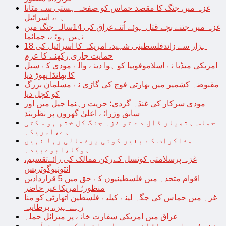
غزہ میں جنگ کا مقصد حماس کو صفحہ ہستی سے مٹانا
ہے، اسرائیل
غزہ میں جتنے بچے قتل ہوئے اُتنےعراق کی 14سالہ جنگ میں
نہیں ہوئے، جمائما
18 ہزار سے زائدفلسطینی شہید، امریکہ کا اسرائیل کی
حمایت جاری رکھنے کا عزم
امریکی میڈیا نے اسلاموفوبیا کو ہوا دینے والے مودی کے سیل
کا بھانڈا پھوڑ دیا
مقبوضہ کشمیر میں بھارتی فوج کی گاڑی نے مسلمان بزرگ
کو کچل دیا
مودی سرکار کی غنڈہ گردی؛ حریت رہنما جیل میں اور
سابق وزرائے اعلیٰ گھروں پر نظربند
حماس ہتھیار ڈال دے تو غزہ جنگ کل ختم ہو سکتی
ہے،امریکہ
مذاکرات کے بغیر کوئی یرغمالی رہا نہیں
ہوگا،ابوعبیدہ
غزہ پرسلامتی کونسل کےرکن ممالک کی رائےتقسیم،
انتونیوگوتریس
اقوام متحدہ میں فلسطینیوں کے حق میں 5 قراردادیں
منظور؛ امریکا غیر حاضر
غزہ میں حماس کی جگہ لینے کیلیے فلسطین اتھارٹی کو منا
رہے ہیں، برطانیہ
عراق میں امریکی سفارت خانے پر میزائل حملہ
غزہ؛ حماس سے لڑائی میں اسرائیل کے سابق آرمی