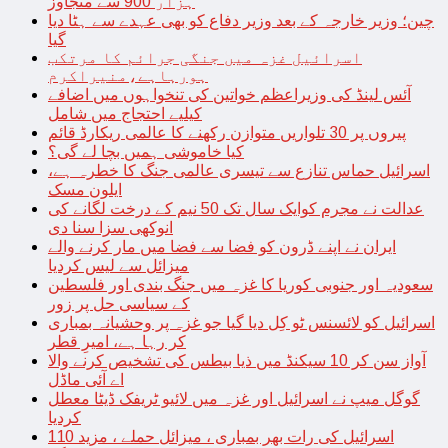
ہزار 900 سے متجاوز
چین؛ وزیر خارجہ کے بعد وزیر دفاع کو بھی عہدے سے ہٹا دیا
گیا
اسرائیل غزہ میں جنگی جرائم کا مرتکب
ہورہاہے،منیراکرم
آئس لینڈ کی وزیراعظم خواتین کی تنخواہوں میں اضافے
کیلیے احتجاج میں شامل
پیروں پر 30 تلواریں متوازن رکھنے کا عالمی ریکارڈ قائم
کیا خاموشی ہمیں بچا لے گی؟
اسرائیل حماس تنازع سے تیسری عالمی جنگ کا خطرہ ہے،
ایلون مسک
عدالت نے مجرم کوایک سال تک 50 نیم کے درخت لگانے کی
انوکھی سزا سنا دی
ایران نے اپنے ڈرون کو فضا سے فضا میں مار کرنے والے
میزائل سے لیس کردیا
سعودیہ اور جنوبی کوریا کا غزہ میں جنگ بندی اور فلسطین
کے سیاسی حل پر زور
اسرائیل کو لائسنس ٹو کِل دیا گیا جو غزہ پر وحشیانہ بمباری
کر رہا ہے، امیرِ قطر
آواز سن کر 10 سیکنڈ میں ذیا بیطس کی تشخیص کرنے والا
اے آئی ماڈل
گوگل میپ نے اسرائیل اور غزہ میں لائیو ٹریفک ڈیٹا معطل
کردیا
اسرائیل کی رات بھر بمباری ، میزائل حملے ، مزید 110