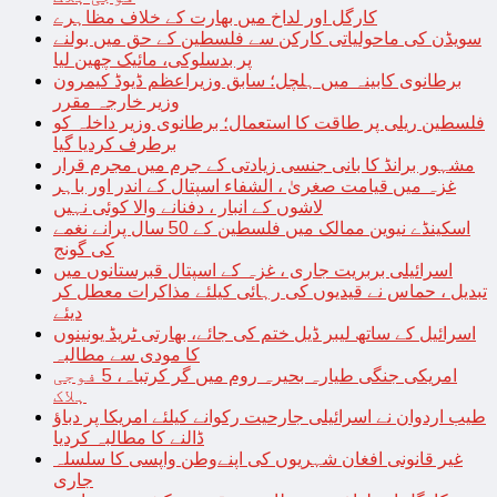
کارگل اور لداخ میں بھارت کے خلاف مظاہرے
سویڈن کی ماحولیاتی کارکن سے فلسطین کے حق میں بولنے
پر بدسلوکی، مائیک چھین لیا
برطانوی کابینہ میں ہلچل؛ سابق وزیراعظم ڈیوڈ کیمرون
وزیر خارجہ مقرر
فلسطین ریلی پر طاقت کا استعمال؛ برطانوی وزیر داخلہ کو
برطرف کردیا گیا
مشہور برانڈ کا بانی جنسی زیادتی کے جرم میں مجرم قرار
غزہ میں قیامت صغریٰ ، الشفاء اسپتال کے اندر اور باہر
لاشوں کے انبار ، دفنانے والا کوئی نہیں
اسکینڈے نیوین ممالک میں فلسطین کے 50 سال پرانے نغمے
کی گونج
اسرائیلی بربریت جاری ، غزہ کے اسپتال قبرستانوں میں
تبدیل ، حماس نے قیدیوں کی رہائی کیلئے مذاکرات معطل کر
دیئے
اسرائیل کے ساتھ لیبر ڈیل ختم کی جائے، بھارتی ٹریڈ یونینوں
کا مودی سے مطالبہ
امریکی جنگی طیارہ بحیرہ روم میں گر کرتباہ، 5 فوجی
ہلاک
طیب اردوان نے اسرائیلی جارحیت رکوانے کیلئے امریکا پر دباؤ
ڈالنے کا مطالبہ کردیا
غیر قانونی افغان شہریوں کی اپنےوطن واپسی کا سلسلہ
جاری