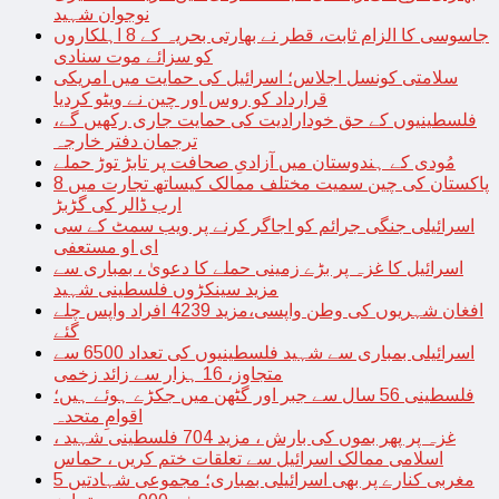
نوجوان شہید
جاسوسی کا الزام ثابت، قطر نے بھارتی بحریہ کے 8 اہلکاروں
کو سزائے موت سنادی
سلامتی کونسل اجلاس؛ اسرائیل کی حمایت میں امریکی
قرارداد کو روس اور چین نے ویٹو کردیا
فلسطینیوں کے حق خودارادیت کی حمایت جاری رکھیں گے،
ترجمان دفتر خارجہ
مُودی کے ہندوستان میں آزادیِ صحافت پر تابڑ توڑ حملے
پاکستان کی چین سمیت مختلف ممالک کیساتھ تجارت میں 8
ارب ڈالر کی گڑبڑ
اسرائیلی جنگی جرائم کو اجاگر کرنے پر ویب سمٹ کے سی
ای او مستعفی
اسرائیل کا غزہ پر بڑے زمینی حملے کا دعویٰ ، بمباری سے
مزید سینکڑوں فلسطینی شہید
افغان شہریوں کی وطن واپسی،مزید 4239 افراد واپس چلے
گئے
اسرائیلی بمباری سے شہید فلسطینیوں کی تعداد 6500 سے
متجاوز، 16 ہزار سے زائد زخمی
فلسطینی 56 سال سے جبر اور گٹھن میں جکڑے ہوئے ہیں؛
اقوامِ متحدہ
غزہ پر پھر بموں کی بارش ، مزید 704 فلسطینی شہید ،
اسلامی ممالک اسرائیل سے تعلقات ختم کریں ، حماس
مغربی کنارے پر بھی اسرائیلی بمباری؛ مجموعی شہادتیں 5