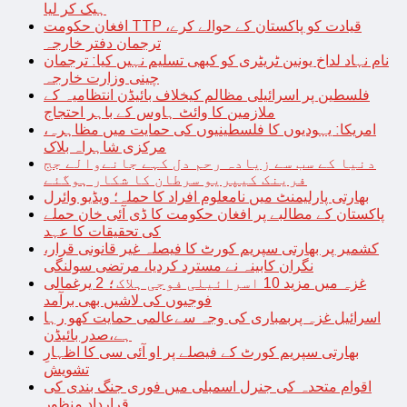
ہیک کر لیا
افغان حکومت TTP قیادت کو پاکستان کے حوالے کرے،
ترجمان دفتر خارجہ
نام نہاد لداخ یونین ٹریٹری کو کبھی تسلیم نہیں کیا: ترجمان
چینی وزارت خارجہ
فلسطین پر اسرائیلی مظالم کیخلاف بائیڈن انتظامیہ کے
ملازمین کا وائٹ ہاوس کے باہر احتجاج
امریکا: یہودیوں کا فلسطینیوں کی حمایت میں مظاہرہ،
مرکزی شاہراہ بلاک
دنیا کے سب سے زیادہ رحم دل کہے جانےوالے جج
فرینک کیپریو سرطان کا شکار ہوگئے
بھارتی پارلیمنٹ میں نامعلوم افراد کا حملہ؛ ویڈیو وائرل
پاکستان کے مطالبے پر افغان حکومت کا ڈی آئی خان حملے
کی تحقیقات کا عہد
کشمیر پر بھارتی سپریم کورٹ کا فیصلہ غیر قانونی قرار،
نگران کابینہ نے مسترد کردیا، مرتضی سولنگی
غزہ میں مزید 10 اسرائیلی فوجی ہلاک؛ 2 یرغمالی
فوجیوں کی لاشیں بھی برآمد
اسرائیل غزہ پربمباری کی وجہ سےعالمی حمایت کھو رہا
ہے،صدر بائیڈن
بھارتی سپریم کورٹ کے فیصلے پر او آئی سی کا اظہارِ
تشویش
اقوام متحدہ کی جنرل اسمبلی میں فوری جنگ بندی کی
قرارداد منظور