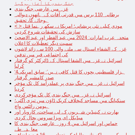
جنگ بندی کا آغاز ہوگیا
غزہ میں عارضی جنگ بندی
برطانیہ 110 برس میں قدرتی آفات کے ہاتھوں دیوالیہ
ہوجائے گا، تحقیق
< > مودی کیلیے نئی پریشانی؛ امریکا نے سکھ رہنما قتل
سازش کی تحقیقات شروع کردیں
متحدہ عرب امارات: 2024 میں عید الفطر اور عید الاضحیٰ
سمیت دیگر تعطیلات کا اعلان
غزہ کے الشفاء اسپتال سے ملنے والی 100 سے زائد لاشوں
کی اجتماعی قبر میں تدفین
اسرائیل نے غزہ میں الشفا اسپتال کے ڈائرکٹر کو گرفتار
کرلیا
‘4ہزار فلسطینی بچوں کا قتل کافی نہیں’: سابق امریکی
صدر کامشیر گرفتار
اسرائیل نے غزہ میں جنگ بندی پر عملدرآمد کل تک مؤخر
کردیا
اسرائیل نے غزہ میں جنگ بندی کل تک مؤخرکردی
سنکیانگ میں مساجد کیخلاف کریک ڈاؤن میں تیزی آگئی؛
ہیومن رائٹس واچ
بھارت نے کینیڈین شہریوں کے لیے سیاحت، کاروبار اور
میڈیکل ای ویزا سروس بحال کردی
حماس اور اسرائیل میں 4 روزہ عارضی جنگ بندی کا
معاہدہ طے
امریکہ میں پاکستانی طلباء کی تعداد میں 16 فیصد اضافہ