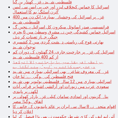
فلسطینی شہید ، غزہ کھنڈر بن گیا
اسرائیل کا حماس کیخلاف لیزر اور جی پی ایس سے لیس
‘آئرن اسٹنگ’ بم کا استعمال
غزہ پر اسرائیل کی وحشیانہ بمباری؛ ایک دن میں 400
فلسطینی شہید
فرانسیسی صدر ایمانوئل میکرون کل اسرائیل پہنچیں گے
اسرائیل حماس کشیدگی چین نے مشرق وسطیٰ میں 6 بحری
جنگی جہاز تعینات کر دیئے
بھارتی فوج کی ریاستی دہشت گردی میں 2 کشمیری
نوجوان شہید
اسرائیل کی غزہ پر جارحیت جاری، 24 گھنٹوں کے دوران کم
از کم 400 فلسطینی شہید
براعظم افریقا میں پایا جانے والا انوکھا
درخت، جسے کاٹنے پر ’لہو‘ رسنے لگتا ہے
غزہ کی معروف شاعرہ بھی اسرائیلی بمباری میں شہید
فتح فلسطین کی ہوگی ہے: ثنا خان
اسرائیلی بمباری میں 12 سالہ فلسطینی یوٹیوبر بھی شہید
سعودی عرب میں زیورات اور آرائشی اشیا پر قرآنی آیات
لکھنے پر پابندی
پناہ گزینوں اور امدادی سامان کیلیے غزہ بارڈر کھولنے پر
اتفاق ہوگیا؛ مصر
اقوام متحدہ نے 8 سال سے ایران پر عائد پابندیوں کے خاتمے کا
اعلان کر دیا
آئی ایم ایف کی کڑی شرط، حکومت نے بھی بڑا فیصلہ کر لیا