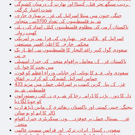
ہردیپ سنگھ نجر قتل، کینیڈا اور بھارت کے درمیان کشیدگی
شدت اختیار کرگئی
جنگی جنون میں مبتلا اسرائیل کی غزہ پربمباری جاری،
شہید فلسطینیوں کی تعداد 3700سے متجاوز
پاکستان آرمی کی مظلوم فلسطینیوں کیلئے امداد کی پہلی
کھیپ روانہ
اسرائیل کو ہلاکت خیز ہتھیاروں کی فراہمی پر امریکی
محکمہ خارجہ کا اعلیٰ افسر مستعفی
سعودی گول کیپر راغد النجار کا فلسطینیوں سے اظہار یک
جہتی
پاکستان غزہ کے معاملے پراقوام متحدہ کی جنرل اسمبلی
میں بحث کا خواہاں
سعودی ولی عہد کا یونانی اور جاپانی وزراء اعظم کو فون،
حماس اسرائیل کشیدگی کم کرانے پر اتفاق
غزہ کے پناہ گزین کیمپ پر اسرائیلی حملے میں مزید 433
فلسطینی شہید
دل کا دورہ پڑنے کا ڈرامہ رچا کر شہری نے کئی ریستورانوں
کو چونا لگا دیا
بیجنگ: چینی کمپنی اور پاکستان ریفائنری کے مابین ڈیڑھ ارب
ڈالر کا ایم او یو سائن
غزہ ہسپتال حملے پر خوفزدہ ہوں: سیکریٹری جنرل اقوامِ
متحدہ
سعودیہ، کینیڈا , ایران، ترکیہ اور فرانس سمیت عالمی