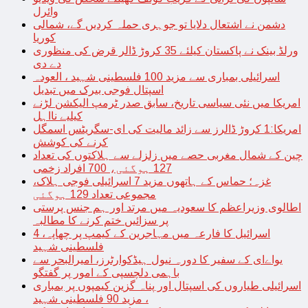
وائرل
دشمن نے اشتعال دلایا تو جوہری حملہ کردیں گے، شمالی
کوریا
ورلڈ بینک نے پاکستان کیلئے 35 کروڑ ڈالر قرض کی منظوری
دے دی
اسرائیلی بمباری سے مزید 100 فلسطینی شہید ، العودہ
اسپتال فوجی بیرک میں تبدیل
امریکا میں نئی سیاسی تاریخ، سابق صدر ٹرمپ الیکشن لڑنے
کیلیے نااہل
امریکا:1 کروڑ ڈالرز سے زائد مالیت کی ای-سگریٹس اسمگل
کرنے کی کوشش
چین کے شمال مغربی حصے میں زلزلے سے ہلاکتوں کی تعداد
127 ہوگئی، 700 افراد زخمی
غزہ؛ حماس کے ہاتھوں مزید 7 اسرائیلی فوجی ہلاک،
مجموعی تعداد 129 ہوگئی
اطالوی وزیراعظم کا سعودیہ میں مرتد اور ہم جنس پرستی
پر سزائیں ختم کرنے کا مطالبہ
اسرائیل کا فارعہ میں مہاجرین کے کیمپ پر چھاپہ، 4
فلسطینی شہید
یواےای کے سفیر کا دورہ نیول ہیڈکوارٹرز، امیرالبحر سے
باہمی دلچسپی کے امور پر گفتگو
اسرائیلی طیاروں کی اسپتال اور پناہ گزین کیمپوں پر بمباری
، مزید 90 فلسطینی شہید