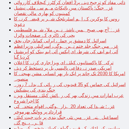
ذاتی مفاد کو ترجیح دینے پر3 افغان کرکٹرز کیخلاف کارروائی
غزہ جنگ؛ پاکستان میں بائیکاٹ مہم سے ملٹی نیشنل
کمپنیوں کو بھاری مالی نقصان
روس کا یوکرین کے اہم اسٹریٹجک شہر پر قبضہ کرنے کا
دعویٰ
غزہ: ‘آج بھی صبح ہمیں ناشتہ نہیں ملا’، شہید فلسطینی
بچی کی ڈائری کے صفحات وائرل
اسرائیل کا دمشق پر حملہ، ایرانی کمانڈرجاں بحق
غزہ میں جنگ جلد ختم نہیں ہوگی، اسرائیلی وزیراعظم
آئی ایم ایف کی شرط، ای ایکس آئی ایم بینک کو آپریشنل
کردیا گیا
ترکیہ کا پاکستانیوں کیلئے ای ویزا جاری کرنے کا اعلان
امریکی صدر نے دفاعی پالیسی بل پر دستخط کر دیئے
امریکا کا 2030 تک چاند پر ایک بار پھر انسانی مشن بھیجنے کا
منصوبہ
اسرائیل کی حماس کو 35 قیدیوں کی رہائی کے بدلے 7 روزہ
جنگ بندی کی پیشکش
عرب امارات میں زندگی بھر کی رہائش کیلئے مستقل ویزے
کا اجرا شروع
غزہ؛ شہدا کی تعداد 20 ہزار ہوگئی، اقوام متحدہ کی
قرارداد پر ووٹنگ پھرموخر
اسماعیل ہنیہ غزہ میں نئی جنگ بندی پر بات چیت کیلئے
قاہرہ پہنچ گئے
سانپوں کی لڑائی کے قریب گولف کھیلتے شخص کی ویڈیو