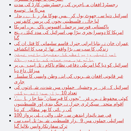
رجسٹرڈ افغان مہاجرین کی رجسٹریشن کارڈ کی مدت
میں6 ماہ توسیع
اسرائیل دنیا سے جھوٹ بول کر ہمیں بھوکا مار رہا ہے ، بدلہ
لیا جائے ، فلسطینی بچوں کی پریس کانفرنس
پاکستانی فورسز پرحملے افسوس ناک ہیں، امریکا
امریکا کا دوسرا بحری بیڑا بھی اسرائیل کی مدد کیلئے پہنچ
گیا
عمران خان نے بتایا ایرانی جنرل قاسم سلیمانی کا قتل ان کی
زندگی کا سب سے بڑا واقعہ تھا: ٹرمپ کا انکشاف
اسرائیلی وزیراعظم کا بھتیجا یائیر نیتن
یاہُو غزہ میں حماس کے ہاتھوں ہلاک
اسرائیل کو دیا گیا امریکی دفاعی نظام ناکام ، تل ابیب ہی پر
میزائل داغ دیا
غیر قانونی افغان شہریوں کی اپنے وطن واپسی کا سلسلہ
جاری
اسرائیل کے غزہ پر وحشیانہ حملوں میں شدت، شہادتوں کی
تعداد 10 ہزار سےزائد ہوگئی
‘کوئی محفوظ نہیں، غزہ “بچوں کا قبرستان” بنتا جا رہا ہے’،
اقوام متحدہ سیکرٹری جنرل نے جنگ بندی اور فلسطینیوں
کی رہائی کا پھر مطالبہ کر دیا
100 فی صد پائیدار ایندھن سے چلنے والی پہلی پرواز
اسرائیلی حملوں میں 9 ہزار فلسطینی شہید؛ تل ابیب سے
ترک سفارتکارواپس بلالیا گیا