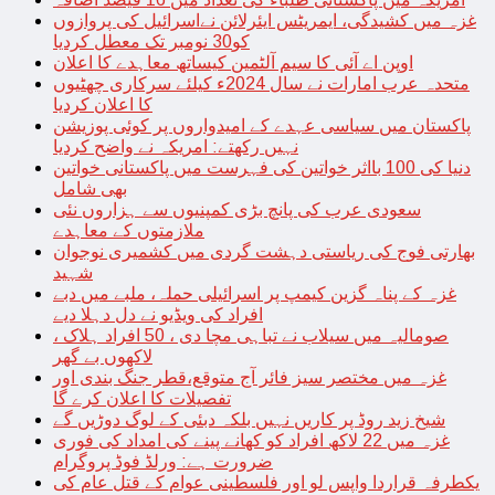
غزہ میں کشیدگی، ایمریٹس ایئرلائن نےاسرائیل کی پروازوں
کو30 نومبر تک معطل کردیا
اوپن اے آئی کا سیم آلٹمین کیساتھ معاہدے کا اعلان
متحدہ عرب امارات نے سال 2024ء کیلئے سرکاری چھٹیوں
کا اعلان کردیا
پاکستان میں سیاسی عہدے کے امیدواروں پر کوئی پوزیشن
نہیں رکھتے: امریکہ نے واضح کردیا
دنیا کی 100 بااثر خواتین کی فہرست میں پاکستانی خواتین
بھی شامل
سعودی عرب کی پانچ بڑی کمپنیوں سے ہزاروں نئی
ملازمتوں کے معاہدے
بھارتی فوج کی ریاستی دہشت گردی میں کشمیری نوجوان
شہید
غزہ کے پناہ گزین کیمپ پر اسرائیلی حملہ، ملبے میں دبے
افراد کی ویڈیو نے دل دہلا دیے
صومالیہ میں سیلاب نے تباہی مچا دی ، 50 افراد ہلاک ،
لاکھوں بے گھر
غزہ میں مختصر سیز فائر آج متوقع،قطر جنگ بندی اور
تفصیلات کا اعلان کرے گا
شیخ زید روڈ پر کاریں نہیں بلکہ دبئی کے لوگ دوڑیں گے
غزہ میں 22 لاکھ افراد کو کھانے پینے کی امداد کی فوری
ضرورت ہے: ورلڈ فوڈ پروگرام
یکطرفہ قراردا واپس لو اور فلسطینی عوام کے قتل عام کی