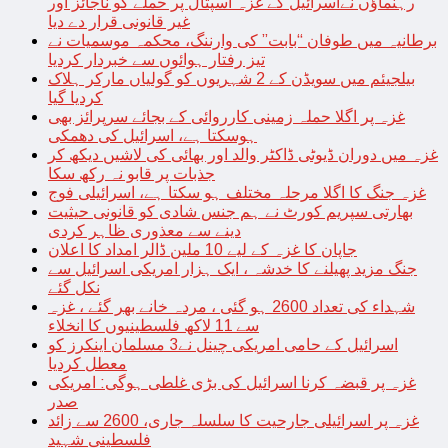
رہنماؤں نےاسرائیل کے غزہ اسپتال پر حملے کو ناجائز اور
غیر قانونی قرار دے دیا
برطانیہ میں طوفان “بابت” کی وارننگ، محکمہ موسمیات نے
تیز رفتار ہوائوں سے خبردار کردیا
بیلجیئم میں سویڈن کے 2 شہریوں کو گولیاں مارکر ہلاک
کردیا گیا
غزہ پر اگلا حملہ زمینی کارروائی کے بجائے سرپرائز بھی
ہوسکتا ہے، اسرائیل کی دھمکی
غزہ میں دوران ڈیوٹی ڈاکٹر والد اور بھائی کی لاشیں دیکھ کر
جذبات پر قابو نہ رکھ سکا
غزہ جنگ کا اگلا مرحلہ مختلف ہو سکتا ہے، اسرائیلی فوج
بھارتی سپریم کورٹ نے ہم جنس شادی کو قانونی حیثیت
دینے سے معذوری ظاہر کردی
جاپان کا غزہ کے لیے 10 ملین ڈالر امداد کا اعلان
جنگ مزید پھیلنے کا خدشہ ، ایک ہزار امریکی اسرائیل سے
نکل گئے
شہداء کی تعداد 2600 ہو گئی ، مردہ خانے بھر گئے ، غزہ
سے 11 لاکھ فلسطینیوں کا انخلاء
اسرائیل کے حامی امریکی چینل نے3 مسلمان اینکرز کو
معطل کردیا
غزہ پر قبضہ کرنا اسرائیل کی بڑی غلطی ہوگی: امریکی
صدر
غزہ پر اسرائیلی جارحیت کا سلسلہ جاری، 2600 سے زائد
فلسطینی شہید