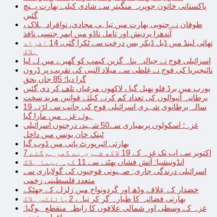
پاکستانی خاتون جویریہ منگیتر سے شادی کیلیے بھارت پہنچ
گئیں
طوفان نے جنوبی بھارت میں تباہی مچادی، نوافراد ہلاک ،
آندھرا پردیش اور تامل ناڈو میں ایمر جنسی نافذ
تھائی لینڈ میں ڈبل ڈیکر بس درخت سے ٹکرا گئی، 14 افراد
ہلاک
اسرائیلی فوج نے جبالیہ پناہ گزین کیمپ کو گھیرے میں لے لیا
نائیجیریا کی فوج نے غلطی سے میلاد النبی کی تقریب پر ڈرون
گرا دیا؛ 85 جاں بحق
یورپ میں برڈ فلو پھیل گیا ، لاکھوں مرغیاں تلف کر دی گئیں
برطانیہ آنیوالوں کی تعداد کم کرنے کیلئے قوانین مزید سخت
19 سالہ برطانوی شہری اسرائیلی فوج کی جانب سے لڑتے
ہوئے غزہ میں مارا گیا
غزہ؛ اسکولوں پربمباری سے50 شہید، درجنوں اسرائیلی
ٹینک خان یونس میں داخل
بھارتی ائیرپورٹ پانی میں ڈوب گیا
7 اکتوبر سے اب تک غزہ کے 19 لاکھ شہری بے گھر ہوگئے
انڈونیشیا: آتش فشاں پھٹنے سے 11 کوہ پیما ہلاک
اسرائیلی درندگی جاری: صہیونی فوجیوں کی گولاباری سے
متعدد فلسطینی زخمی
خضدار کے علاقے وڈھ اور گردونواح میں زلزلے کے جھٹکے
بھارتی فضائیہ کا طیارہ گر کر تباہ، 2پائلٹس ہلاک
غزہ کے وسطی اور شمالی علاقوں کا رابطہ منقطع ہوگیا: