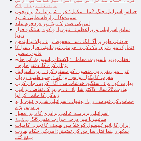
چیف کا بیٹا ہلاک
حماس اسرائیل جنگ،2ماہ مکمل: غزہ شہرتباہ،7ہزاربچوں
سمیت16ہزارفلسطینی شہید
امریکی صدر کے بیٹے پر فردجرم عائد
سابق اسرائیلی وزیراعظم نے نیتن یاہو کو دہشتگرد قرار
دیدیا
حادثاتی طور پر آگ لگنے سے محفوظ رہنے والا نیا ایندھن
ڈنمارک میں قرآن پاک کی بےحرمتی غیرقانونی قرار،سزا کا
قانون منظور
افغان وزیر پاسپورٹ معاملہ :پاکستان پاسپورٹ کی جانچ
پڑتال کرے گا، دفتر خارجہ
غزہ میں بفر زون منصوبے کو مسترد کرتے ہیں ،اسرائیل
مغرب کا بگڑا ہوا بچہ بن گیا :رجب طیب اردوان
بھارت کو ہم نے سنگین خدشات سے آگاہ کردیا، جان کربی
بھارت،26 سالہ ڈاکٹر شاہانہ نے جہیز کے تقاضے پر اپنی
زندگی کا خاتمہ کر لیا
حماس کی قید سے رہا ہونیوالے اسرائیلی شہری نیتن یاہو
پر برس پڑے
اسرائیلی بربریت، عالمی برادری کا دہرا معیار
سائیبیریا میں درجہ حرارت منفی 56 ہوگیا
ایران کا بائیو کیپسول کو خلا میں بھیجنے کا تجربہ کامیاب
سکھ رہنما قتل سازش کی تفتیش؛ امریکی حکام بھارت
پہنچ گئے