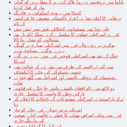
پاناما میں پروفیسر نے روڈ بلاک کرنے پر 2 مظاہرین کو گولی
مار کر قتل کردیا
کینیڈا میں یہودی اسکولوں پر فائرنگ
برطانیہ کا اعلیٰ شاہی اعزاز پاکستانی مصنف عارف انیس
کے نام
بالی ووڈ بھی مسلمانوں کیخلاف بغض میں پیش پیش
غزہ پر اسرائیلی حملوں کا سلسلہ رک نہ سکا، ایک بار پھر
ہسپتالوں کو نشانہ بنا ڈالا
یوکرین پر رونے والے غزہ میں اسرائیلی بمباری پر گونگے
بہرے ہوگئے، ہسپانوی وزیر
جنگ کے بعد بھی اسرائیلی فوجیں غزہ میں ہی رہیں گی،
امریکا
سی آئی اے افسر کی طرف سے نشہ دے کر خواتین سے
جنسی بدسلوکی کیے جانے کا انکشاف
ہندوستان کی دوغلی پالیسی اور اسرائیل سے گٹھ جوڑ بے
نقاب
دو لاکھ سے زائد افغان باشندے واپس جا چکے، غیرقانونی
تارکین وطن کا واپسی کا سلسلہ جاری
ترک پارلیمنٹ نے اسرائیلی مصنوعات کے بائیکاٹ کا اعلان کر
دیا
امریکی نرس دوبارہ غزہ جانے کو تیار
غزہ میں وبائی امراض پھوٹنے کا خطرہ، عالمی ادارہ صحت
کی وارننگ جاری
اسرائیل کا گھناؤنا منصوبہ