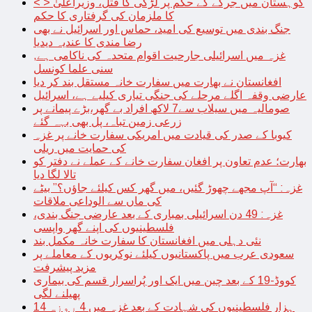
< > کوہستان میں جرگے کے حکم پر لڑکی کا قتل، وزیراعلیٰ
کا ملزمان کی گرفتاری کا حکم
جنگ بندی میں توسیع کی امید، حماس اور اسرائیل نے بھی
رضا مندی کا عندیہ دیدیا
غزہ میں اسرائیلی جارحیت اقوام متحدہ کی ناکامی ہے,
سنی علما کونسل
افغانستان نے بھارت میں سفارت خانہ مستقل بند کر دیا
عارضی وقفہ اگلے مرحلے کی جنگی تیاری کیلیے ہے، اسرائیل
صومالیہ میں سیلاب سے7 لاکھ افراد بے گھر،بڑے پیمانے پر
زرعی زمین تباہ، پل بھی بہہ گئے
کیوبا کے صدر کی قیادت میں امریکی سفارت خانے پر غزہ
کی حمایت میں ریلی
بھارت؛ عدم تعاون پر افغان سفارت خانے کے عملے نے دفتر کو
تالا لگا دیا
غزہ: “آپ مجھے چھوڑ گئیں، میں گھر کس کیلئے جاؤں؟” بیٹے
کی ماں سے الوداعی ملاقات
غزہ: 49 دن اسرائیلی بمباری کے بعد عارضی جنگ بندی،
فلسطینیوں کی اپنے گھر واپسی
نئی دہلی میں افغانستان کا سفارت خانہ مکمل بند
سعودی عرب میں پاکستانیوں کیلئے نوکریوں کے معاملے پر
مزید پیشرفت
کووڈ-19 کے بعد چین میں ایک اور پُراسرار قسم کی بیماری
پھیلنے لگی
14 ہزار فلسطینیوں کی شہادت کے بعد غزہ میں 4 روزہ