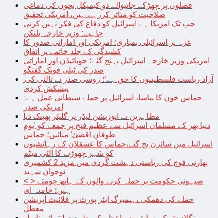
فصلوں پر چھڑکے جانیوالے دو کیمیکل بچوں کی دماغی
صلاحیت کو متاثر کررہے ہیں، امریکی تحقیق
جب تک امریکا ہے اسرائیل کو دفاع کی فکر نہیں کرنی
چاہیے: وزیر خارجہ بلنکن
غزہ پر اسرائیلی بمباری؛ امریکی اور اماراتی صدور کا
کشیدگی کے جلد خاتمے پر اتفاق
امریکی وزیر خارجہ اسرائیل پہنچ گئے؛ جوبائیڈن اور اماراتی
صدر کی ٹیلی فونک گفتگو
’آزاد ریاست فلسطینیوں کا حق ہے‘؛ روسی صدر نے ثالثی کی
پیشکش کردی
حماس خون کا پیاسا، اسرائیل پر حملے شیطانی عمل ہے:
امریکی صدر
مظاہرین نے اپوزیشن لیڈر پر گلیٹر پھینک دیا
دنیا بھر کے مسلمان اسرائیل سے عظیم فتح پر جمعے کو ’یومِ
طوفانِ اقصیٰ‘ منائیں؛ حماس
اسرائیل میں سائرن بج گئے،حماس کا عسقلان کے رہائشیوں
کو شہر چھوڑنے کا الٹی میٹم
بھارتی فوج کی ریاستی دہشت گردی میں مزید 2 کشمیری
نوجوان شہید
< > صیہونی حکومت پر حملہ کرنے والوں کے ہاتھ چومتے
ہیں؛ خامنہ ای
حملے کی دھمکی ،ہیمبرگ ایئر پورٹ پر فلائیٹ آپریشن
معطل
بنگلادیش کی سابق وزیراعظم کی طبیعت انتہائی ناساز