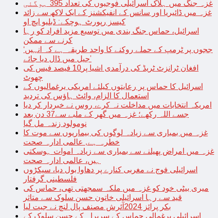
غزہ جنگ میں ہلاک اسرائیلی فوجیوں کی تعداد 395 ہوگئی
غزہ میں ڈائیریا اور سانس کے انفیکشنز کے ایک لاکھ سے زائد
کیسز رپورٹ ہوچکے: ڈبلیو ایچ او
اسرائیل، حماس جنگ بندی میں توسیع مزید افراد کو رہا
کرنے سے ممکن
‘ججوں پر ٹرمپ کے حملے روکنے کا واحد طریقہ ہے کہ انہیں
جیل میں ڈال دیا جائے’
افغان ٹرانزٹ ٹریڈ کی درآمدی اشیا پر10 فیصد فیس کی
چھوٹ
اسرائیل کا حماس پر رعایتوں کیلئے امریکی یرغمالیوں کے
استعمال کا الزام، وائٹ ہاؤس کی تردید
امریکہ انتخابات میں مداخلت نہ کرے، روس نے خبردار کر دیا
جسے اللہ رکھے؛ غزہ میں گھر کے ملبے سے37 دن بعد
نومولود زندہ مل گیا
غزہ میں بمباری سے زیادہ لوگوں کی بیماریوں سے موت کا
خطرہ ہے, عالمی ادارہ صحت
غزہ میں امراض پھیلنے سے بمباری سے زیادہ اموات ہوسکتی
ہیں، عالمی ادارہ صحت
اسرائیلی فوج نے مغربی کنارے پر دھاوا بول دیا، سیکڑوں
فلسطینی گرفتار
میری بیٹی خود کو غزہ میں ملکہ سمجھتی تھی، حماس کی
قید سے رہا اسرائیلی خاتون حسن سلوک سے متاثر
بکر پرائز 2024آئرش مصنف پال لنچ نے جیت لیا
اسرائیلی یرغمالی حماس کے سربراہ کے حسن سلوک کے