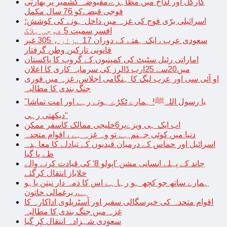
کارگل اور لداخ میں مظاہرے،مقبوضہ کشمیر پر بھارتی
فوجی قبضےکو 76 سال مکمل
اسرائیلی برّی فوج کی غزہ میں داخل ہونے کی کوشش؛
افسر سمیت 5 فوجی ہلاک
سعودی عرب ، ایک ہفتے کے دوران 17 ہزار ، 305 غیر
قانونی تارکین وطن گرفتار
اماراتی رئیل سٹیٹ کی کمپنیوں کے گروپ کا پاکستان
میں20سے 25ارب ڈالرز کی سرمایہ کاری کا اعلان
او آئی سی اور عرب لیگ کا ہنگامی اجلاس، غزہ میں فوری
جنگ بندی کا مطالبہ
’’یا رسول اللہﷺ! ہمارے ٹکڑے ہوتے رہے اور امت تماشا
دیکھتی رہی‘‘
اب ایک ہی ویزےپر6خلیجی ممالک کاسفر ممکن
دنیا میں کوئی جہنم ہے تو وہ غزہ ہے ، اقوام متحدہ
اسرائیل اور حماس کے درمیان قیدیوں کے تبادلے کا معاہدہ
طے پا گیا
چاند کے پہلے انسانی مشن ’اپولو 8‘ کی قیادت کرنے والے
خلاباز انتقال کرگئے
ہمارے ساتھ جو کچھ ہو رہا ہے اس کا ذمہ دار نیتن یاہو
ہے، یرغمالی خاتون
اقوام متحدہ کی خیرسگالی سفیر اور آسٹریلوی اداکارہ کا
غزہ میں جنگ بندی کا مطالبہ
سعودی شہزادہ انتقال کر گیا