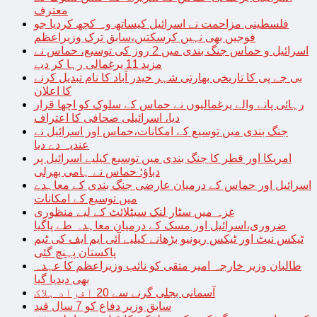
معترف
فلسطینی مزاحمت نے اسرائیل کیساتھ وہ کچھ کردیا جو
فوجیں بھی نہیں کرسکتیں،سابق ترک وزیراعظم
اسرائیل و حماس جنگ بندی میں 2 روز کی توسیع، حماس نے
مزید 11 یرغمالی رہا کر دیے
بی جے پی کا تاریخی بھارتی شہر حیدر آباد کا نام تبدیل کرنے
کا اعلان
رہائی پانے والے یرغمالیوں نے حماس کے سلوک کو اچھا قرار
دیا، اسرائیلی صحافی کا اعتراف
جنگ بندی میں توسیع کے امکانات،حماس اور اسرائیل نے
عندیہ دے دیا
امریکا اور قطر کا جنگ بندی میں توسیع کیلیے اسرائیل پر
دباؤ؛ حماس نے ہامی بھرلی
اسرائیل اور حماس کے درمیان عارضی جنگ بندی کے معاہدے
میں توسیع کے امکانات
غزہ میں سٹار لنک سیٹلائٹ کے لیے منظوری
ضروری،اسرائیل اور مسک کے درمیان معاہدہ طے پاگیا
ٹیکس نیٹ اور ٹیکس ریونیو بڑھانے کیلیے آئی ایم ایف کی ٹیم
پاکستان پہنچ گئی
طالبان وزیر خارجہ امیر متقی کو نائب وزیراعظم کا عہدہ
بھی دیدیا گیا
آسمانی بجلی گرنے سے 20 افراد ہلاک
سابق وزیر دفاع کو 7 سال قید