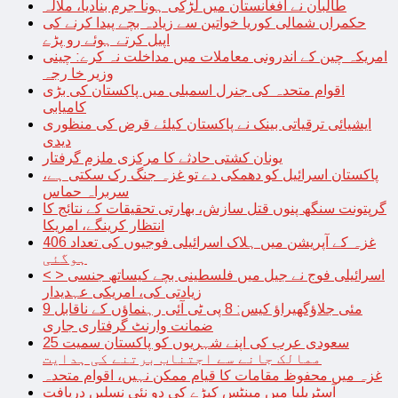
طالبان نے افغانستان میں لڑکی ہونا جرم بنادیا، ملالہ
حکمراں شمالی کوریا خواتین سے زیادہ بچے پیدا کرنے کی
اپیل کرتے ہوئے رو پڑے
امریکہ چین کے اندرونی معاملات میں مداخلت نہ کرے: چینی
وزیر خا رجہ
اقوام متحدہ کی جنرل اسمبلی میں پاکستان کی بڑی
کامیابی
ایشیائی ترقیاتی بینک نے پاکستان کیلئے قرض کی منظوری
دیدی
یونان کشتی حادثے کا مرکزی ملزم گرفتار
پاکستان اسرائیل کو دھمکی دے تو غزہ جنگ رک سکتی ہے،
سربراہ حماس
گرپتونت سنگھ پنوں قتل سازش، بھارتی تحقیقات کے نتائج کا
انتظار کرینگے، امریکا
غزہ کے آپریشن میں ہلاک اسرائیلی فوجیوں کی تعداد 406
ہوگئی
< > اسرائیلی فوج نے جیل میں فلسطینی بچے کیساتھ جنسی
زیادتی کی، امریکی عہدیدار
9 مئی جلاؤگھیراؤ کیس: 8 پی ٹی آئی رہنماؤں کے ناقابل
ضمانت وارنٹ گرفتاری جاری
سعودی عرب کی اپنے شہریوں کو پاکستان سمیت 25
ممالک جانے سے اجتناب برتنے کی ہدایت
غزہ میں محفوظ مقامات کا قیام ممکن نہیں، اقوام متحدہ
آسٹریلیا میں مینٹس کیڑے کی دو نئی نسلیں دریافت