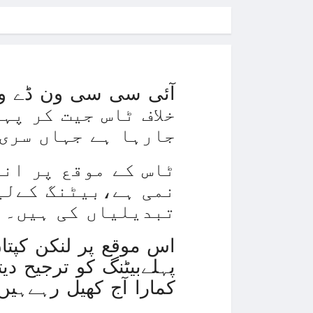
خلاف ٹاس جیت کر پہ
جارہا ہے جہاں سری
ٹاس کے موقع پر انگ
نمی ہے،بیٹنگ کےلی
تبدیلیاں کی ہیں۔
اس موقع پر لنکن کپتا
پہلےبیٹنگ کو ترجیح دیت
کمارا آج کھیل رہےہیں