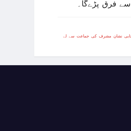
 سے فرق پڑےگا۔
یکی صدر نے دفاعی پالیسی بل پر دستخط کر دیئے
تخابی نشان مشرف کی جماعت سے لے
بھر کی رہائش کیلئے مستقل ویزے کا اجرا شروع
 نئی جنگ بندی پر بات چیت کیلئے قاہرہ پہنچ گئے
ائی کے قریب گولف کھیلتے شخص کی ویڈیو وائرل
ال دلایا تو جوہری حملہ کردیں گے، شمالی کوریا
الر قرض کی منظوری دے دی
تاریخ، سابق صدر ٹرمپ الیکشن لڑنے کیلیے نااہل