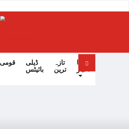
آج کا
تازہ
ڈیلی
قومی
اخبار
ترین
بائیٹس