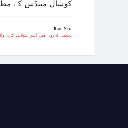
کوشال مینڈس کے مطابق
Read Next
تعلیمی اداروں میں آئس سپلائی کرنے والے10 ملزمان گرفتا