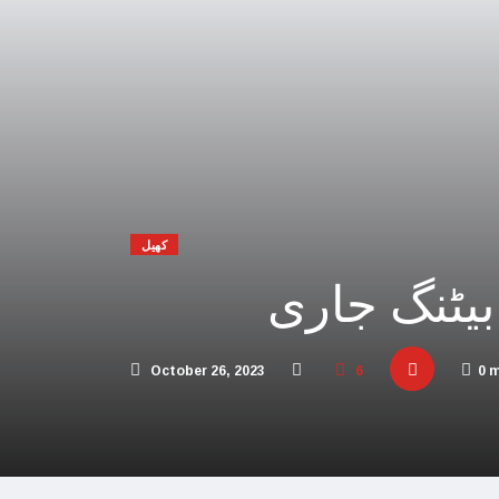
 افریقہ اسرائیل کیخلاف عالمی عدالت پہنچ گیا
یحدگی پسند قوتوں کی مالی مدد کر رہا ہے: چین
اڑیاں تباہ، 3 صہیونی ہلاک
پنا فوجی اور سیاسی انجام لکھ دیا،اسامہ حمدان
مکہ مکرمہ میں سونے کے متعدد نئے ذخائر مل گئے
کھیل
تی، عرب امارات میں سال نو کی تقاریب منسوخ
بیٹنگ جاری
و بھارت میں محتاط رہنے کی ہدایات جاری کردیں
 پاکستان آنے والے امریکی بحری جہاز پر حملہ
October 26, 2023
6
0 
ور اسرائیل کا حماس کو جڑ سے ختم کرنے پر اتفاق
 کئی اسلامی ممالک سے جنگ چھیڑنے کی دھمکی