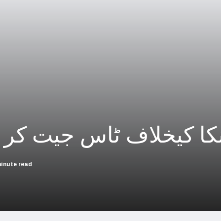
چین؛ میزائل یونٹ سے منسلک 4 جرنیلوں سمیت 9 فوجی اہلکارپارلیمنٹ سے برطرف
فلسطینیوں کی نسل کشی، جنوبی
بھارت بلوچستان کی عل
حماس کے حملوں میں 7 اسرائیلی گ
اسرائیلی جارحیت نے ا
فلسطینی مسلمانوں سے اظہاریکجہ
کا کیخلاف ٹاس جیت کر 
اسرائیل نے اپنے شہریوں ک
سعودی عرب سے
minute read
امریکا ا
اسرائیل کی