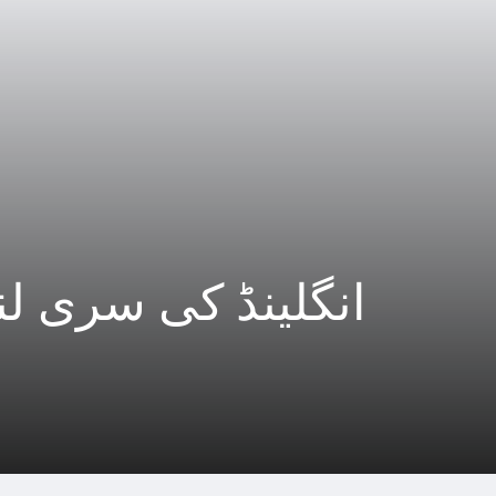
انگلینڈ کی سری لن