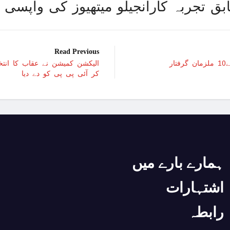
 تجربہ کارانجیلو میتھیوز کی واپسی
امر
امریکا کا 2030 تک چاند پر ایک بار پھر انسانی مشن بھیجنے کا منصوبہ
Read Previous
اسرائیل کی حماس کو 35 قیدیوں کی رہائی کے بدلے 7 روزہ جنگ بندی کی پیشکش
ر
الیکشن کمیشن نے عقاب کا ان
کر آئی پی پی کو دے دیا
عرب امارات میں زندگی 
غزہ؛ شہدا کی تعداد 20 ہزار ہوگئی، اقوام متحدہ کی قرارداد پر ووٹنگ پھرموخر
اسماعیل ہنیہ غزہ میں
سانپوں کی لڑ
ہمارے بارے میں
دشمن نے اشتع
ورلڈ بینک نے پاکستان کیلئے 35 کروڑ ڈ
اشتہارات
اسرائیلی بمباری سے مزید 100 فلسطینی شہید ، العودہ اسپتال فوجی بیرک میں تبدیل
رابطہ
امریکا میں نئی سیاسی 