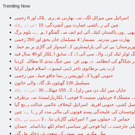
Trending Now
اسرائیل میں میزائل لگنے سے بھارتی شہری ہلاک اور 6 زخمی
چین کی رہائشی عمارت میں آتشزدگی، 15 افراد ہلاک
بھی ہوں پاکستان کیلئے آئی ایم ایف سے گفتگو اہم ہے، بلوم برگ
بھارت میں مدرسہ مسمار؛ 4 مسلمان جاں بحق اور 250 زخمی
وزیرستان؛ پی ٹی آئی پارلیمنٹرین کے امیدوار کی گاڑی پر بم حملہ
لز لیک کرنے والے سی آئی اے کے سابق اہلکار کو 40 سال قید
شکاگو کی انتظامیہ نے بھی غزہ میں جنگ بندی کا مطالبہ کردیا
ارب پتی برطانوی تاجر ڈینی لیمبو نے اسلام قبول کرلیا
جنوبی کوریا کے اپوزیشن رہنما چاقو حملے میں زخمی
مسلسل 126 گھنٹوں تک گانے والی خاتون
جاپان میں ایک دن میں زلزلے کے 155 جھٹکے، 30 افراد ہلاک
 اہلکارپارلیمنٹ سے برطرف
ل کشی، جنوبی افریقہ اسرائیل کیخلاف عالمی عدالت پہنچ گیا
لوچستان کی علیحدگی پسند قوتوں کی مالی مدد کر رہا ہے: چین
حماس کے حملوں میں 7 اسرائیلی گاڑیاں تباہ، 3 صہیونی ہلاک
لی جارحیت نے اپنا فوجی اور سیاسی انجام لکھ دیا،اسامہ حمدان
مکہ مکرمہ میں سونے کے متعدد نئے ذخائر مل گئے