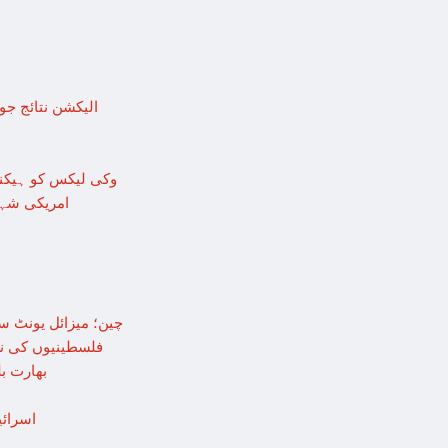
الیکشن نتائج جو
وکی لیکس کو ہیکنگ ٹو
امریکی شہر 
چین؛ میزائل یونٹ سے منسلک 4 جرنیلوں سمیت 9 فوجی
فلسطینیوں کی نس
بھارت ب
اسرائی