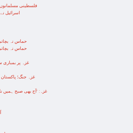
فلسطینی مسلمانوں 
اسرائیل نے
حماس نہ بچاتی 
حماس نہ بچاتی 
غزہ پر بمباری سے مزید 250 شہید ، رملہ میں خاتون
غزہ جنگ؛ پاکستان 
غزہ: ‘آج بھی صبح ہمیں ن
ا