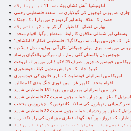
انڈونیشیا: آتش فشاں پھٹنے سے 11 کوہ پیما ہلاک
 جاری: صہیونی فوجیوں کی گولاباری سے متعدد فلسطینی زخمی
خضدار کے علاقے وڈھ اور گردونواح میں زلزلے کے جھٹکے
بھارتی فضائیہ کا طیارہ گر کر تباہ، 2پائلٹس ہلاک
 وسطی اور شمالی علاقوں کا رابطہ منقطع ہوگیا: اقوام متحدہ
ں غزہ کے حق میں بولنے سے روکا گیا”؛ فلسطینی فنکار کا انکشاف
 بریانی میں سے ‘مری ہوئی چھپکلی’ نکل آئی، ویڈیو نے دل دہلا دیے
انجوجس دن پاکستان گئی ہمارے لیے مرگئی،والدگیان پرساد
یکا میں خوبصورت جزیرہ صرف 25 لاکھ ڈالرز میں برائے فروخت
کینیڈا جانے کے خواہش مندوں کیلئے خوشخبری
امریکا میں اسرائیلی قونصلیٹ کے باہر خاتون کی خودسوزی
اقوام متحدہ کا پھر غزہ میں فوری جنگ بندی کا مطالبہ
غزہ میں اسرائیلی بمباری میں مزید 131 فلسطینی شہید
 کے غزہ پر دوبارہ حملے، بچوں سمیت 37 فلسطینی شہید
ر کیمیائی ہتھیاروں کی سالانہ کانفرنس کے چیئرپرسن منتخب
ے غزہ پر وحشیانہ حملے، بچوں سمیت 32 فلسطینی شہید
یارے کے دروازے پر آدھے گھنٹے قطری میزبانوں کی راہ تکتے رہے
یکی فوجی طیارہ جاپان کے سمندر میں گرکرتباہ ہوگیا