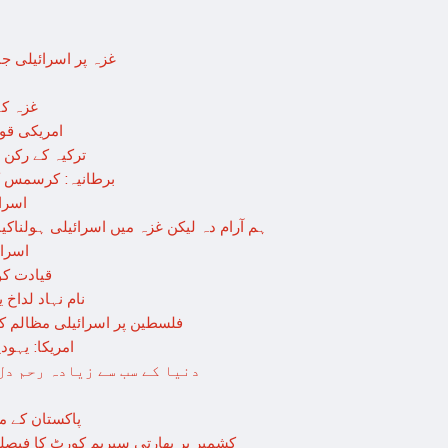
غزہ پر اسرائیلی جارحیت 70 ویں روز بھی جاری: 18فلسطینی
“غزہ ک
امریکی قو
ترکیہ کے رکن پ
برطانیہ: کرسمس کے
اسرا
ہم آرام دہ لیکن غزہ میں اسرائیلی ہولناکیا
اسرائ
افغان حکومت
نام نہاد لداخ
فلسطین پر اسرائیلی مظالم کی
امریکا: یہو
دنیا کے سب سے زیادہ رحم د
پاکستان کے م
کشمیر پر بھارتی سپریم کورٹ کا فیصلہ