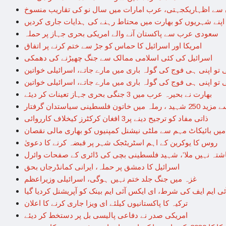
سے اظہاریکجہتی، عرب امارات میں سال نو کی تقاریب منسوخ
 اپنے شہریوں کو بھارت میں محتاط رہنے کی ہدایات جاری کردیں
سعودی عرب سے پاکستان آنے والے امریکی بحری جہاز پر حملہ
امریکا اور اسرائیل کا حماس کو جڑ سے ختم کرنے پر اتفاق
اسرائیل کی کئی اسلامی ممالک سے جنگ چھیڑنے کی دھمکی
تو اپنی ہی فوج کی گولہ باری میں مارے جاتے، اسرائیلی خواتین
تو اپنی ہی فوج کی گولہ باری میں مارے جاتے، اسرائیلی خواتین
بھارت نے بحیرہ عرب میں 3 جنگی بحری جہاز تعینات کر دیئے
 فلسطینی سیاستدان گرفتار
ذاتی مفاد کو ترجیح دینے پر3 افغان کرکٹرز کیخلاف کارروائی
میں بائیکاٹ مہم سے ملٹی نیشنل کمپنیوں کو بھاری مالی نقصان
روس کا یوکرین کے اہم اسٹریٹجک شہر پر قبضہ کرنے کا دعویٰ
اشتہ نہیں ملا’، شہید فلسطینی بچی کی ڈائری کے صفحات وائرل
اسرائیل کا دمشق پر حملہ، ایرانی کمانڈرجاں بحق
غزہ میں جنگ جلد ختم نہیں ہوگی، اسرائیلی وزیراعظم
ٓئی ایم ایف کی شرط، ای ایکس آئی ایم بینک کو آپریشنل کردیا گیا
ترکیہ کا پاکستانیوں کیلئے ای ویزا جاری کرنے کا اعلان
امریکی صدر نے دفاعی پالیسی بل پر دستخط کر دیئے