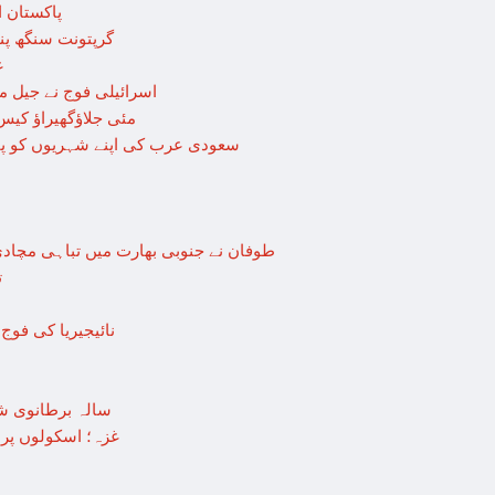
پاکستان 
گرپتونت سنگھ پنو
غ
< > اسرائیلی فوج نے جی
9 مئی جلاؤگھیراؤ کیس: 8 پی ٹی آئی رہنماؤں کے ناقابل ضمانت وارنٹ گرفتا
سعودی عرب کی اپنے شہریوں کو پاکستان سمیت 25 ممالک جانے 
طوفان نے جنوبی بھارت میں تباہی مچادی، 
ت
نائیجیریا کی فوج نے
19 سالہ برطانوی
غزہ؛ اسکولوں پربمباری سے50 شہید، درجنوں اسرا