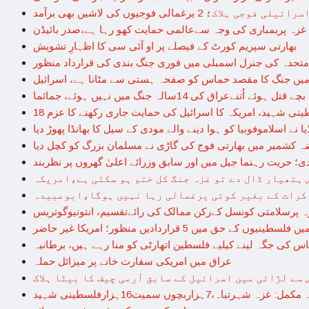
 غزہ پربمباری کی وجہ سےعالمی حمایت کھو رہا ہے،صدر بائیڈن
بھارتی سپریم کورٹ کے فیصلے پر او آئی سی کا اظہارِ تشویش
متحدہ کی جنرل اسمبلی میں فوری جنگ بندی کی قرارداد منظور
یں جنگ کا مقصد حماس کو صفحہ ہستی سے مٹانا ہے، اسرائیل
ئے اُتنےعراق کی 14سالہ جنگ میں نہیں ہوئے، جمائما
سطینی شہید، امریکہ کا اسرائیل کی حمایت جاری رکھنے کا عزم
ا نے اسلاموفوبیا کو ہوا دینے والے مودی کے سیل کا بھانڈا پھوڑ دیا
 کشمیر میں بھارتی فوج کی گاڑی نے مسلمان بزرگ کو کچل دیا
 حریت رہنما جیل میں اور سابق وزرائے اعلیٰ گھروں پر نظربند
 ہتھیار ڈال دے تو غزہ جنگ کل ختم ہو سکتی ہے،امریکہ
کرات کے بغیر کوئی یرغمالی رہا نہیں ہوگا،ابوعبیدہ
ہ پرسلامتی کونسل کےرکن ممالک کی رائےتقسیم، انتونیوگوتریس
وں کے حق میں 5 قراردادیں منظور؛ امریکا غیر حاضر
س کی جگہ لینے کیلیے فلسطین اتھارٹی کو منا رہے ہیں، برطانیہ
عراق میں امریکی سفارت خانے پر میزائل حملہ
سے لڑائی میں اسرائیل کے سابق آرمی چیف کا بیٹا ہلاک