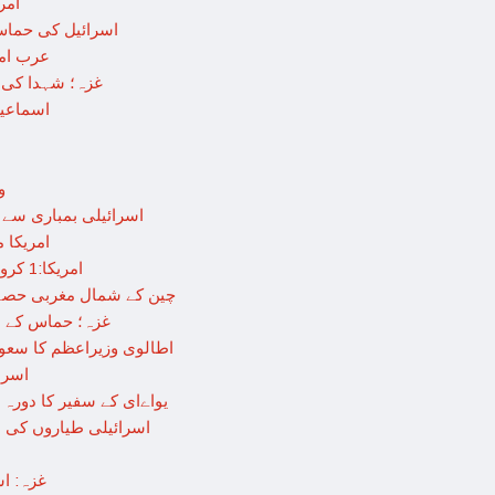
امریکا کا 2030 تک چان
اسرائیل کی حماس کو 35 قیدیوں کی رہائی کے بدلے 7 روزہ ج
عرب اما
غزہ؛ شہدا کی تعداد 20 ہزار ہوگئی، اقوام متحدہ کی قرار
اسماعیل
ور
اسرائیلی بمباری سے مزید 100 فلسطینی شہید ، العودہ اسپتال فوجی
امریکا 
امریکا:1 کروڑ ڈالرز سے زائد مالیت کی ای-سگریٹس اسمگل کرنے کی کوشش
چین کے شمال مغربی حصے میں زلزلے س
غزہ؛ حماس کے ہاتھوں مزید 7 اسرائیلی فوج
اطالوی وزیراعظم کا سعود
اسرائی
یواےای کے سفیر کا دورہ 
اسرائیلی طیاروں کی اسپتال 
غزہ: ا