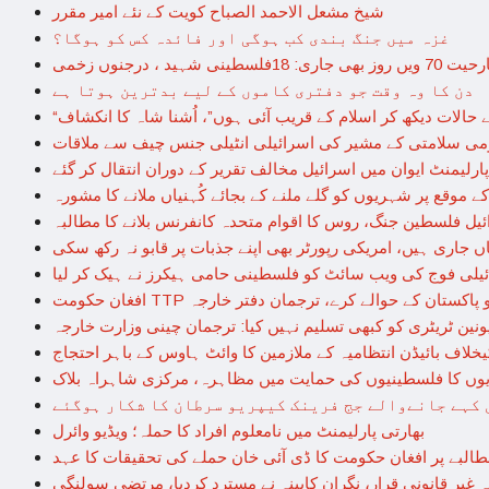
شیخ مشعل الاحمد الصباح کویت کے نئے امیر مقرر
غزہ میں جنگ بندی کب ہوگی اور فائدہ کس کو ہوگا؟
 شہید ، درجنوں زخمی
دن کا وہ وقت جو دفتری کاموں کے لیے بدترین ہوتا ہے
ے حالات دیکھ کر اسلام کے قریب آئی ہوں”، اُشنا شاہ کا انکشاف
می سلامتی کے مشیر کی اسرائیلی انٹیلی جنس چیف سے ملاقات
ارلیمنٹ ایوان میں اسرائیل مخالف تقریر کے دوران انتقال کر گئے
 موقع پر شہریوں کو گلے ملنے کے بجائے کُہنیاں ملانے کا مشورہ
ئیل فلسطین جنگ، روس کا اقوام متحدہ کانفرنس بلانے کا مطالبہ
ں جاری ہیں، امریکی رپورٹر بھی اپنے جذبات پر قابو نہ رکھ سکی
یلی فوج کی ویب سائٹ کو فلسطینی حامی ہیکرز نے ہیک کر لیا
 TTP قیادت کو پاکستان کے حوالے کرے، ترجمان دفتر خارجہ
 یونین ٹریٹری کو کبھی تسلیم نہیں کیا: ترجمان چینی وزارت خارجہ
خلاف بائیڈن انتظامیہ کے ملازمین کا وائٹ ہاوس کے باہر احتجاج
دیوں کا فلسطینیوں کی حمایت میں مظاہرہ، مرکزی شاہراہ بلاک
ل کہے جانےوالے جج فرینک کیپریو سرطان کا شکار ہوگئے
بھارتی پارلیمنٹ میں نامعلوم افراد کا حملہ؛ ویڈیو وائرل
طالبے پر افغان حکومت کا ڈی آئی خان حملے کی تحقیقات کا عہد
 غیر قانونی قرار، نگران کابینہ نے مسترد کردیا، مرتضی سولنگی