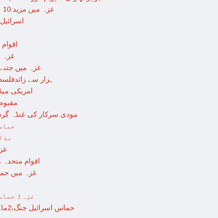
غزہ میں مزید 10 اسرائیلی فوجی ہلاک؛ 2 یرغمالی فوجیوں کی لاشیں بھی برآمد
اسرائیل
اقوام 
غزہ م
غزہ میں جتنے بچے قتل ہو
18 ہزار سے زائدفل
امریکی میڈی
مقبوضہ
مودی سرکار کی غنڈہ گردی؛
حماس
مذا
غز
اقوام متحدہ میں فلسطینی
غزہ میں حما
غزہ؛ حماس 
حماس اسرائیل جنگ،2ماہ مکمل: غزہ شہرتباہ،7ہزاربچوں سمیت16ہزارفلسطینی شہید