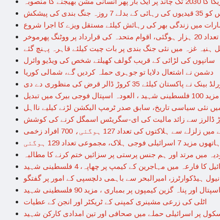
د پر ایک بار پھر انسانی مشن بھیجنے کا منصوبہ
نگ بندی کی پیشکش
رات میں زندگی بھر کی رہائش کیلئے مستقل ویزے کا اجرا شروع
داد پر ووٹنگ پھرموخر
 ہنیہ غزہ میں نئی جنگ بندی پر بات چیت کیلئے قاہرہ پہنچ گئے
سانپوں کی لڑائی کے قریب گولف کھیلتے شخص کی ویڈیو وائرل
دشمن نے اشتعال دلایا تو جوہری حملہ کردیں گے، شمالی کوریا
لڈ بینک نے پاکستان کیلئے 35 کروڑ ڈالر قرض کی منظوری دے دی
 بیرک میں تبدیل
میں نئی سیاسی تاریخ، سابق صدر ٹرمپ الیکشن لڑنے کیلیے نااہل
ے ہلاکتوں کی تعداد 127 ہوگئی، 700 افراد زخمی
ی ہلاک، مجموعی تعداد 129 ہوگئی
یہ میں مرتد اور ہم جنس پرستی پر سزائیں ختم کرنے کا مطالبہ
ل کا فارعہ میں مہاجرین کے کیمپ پر چھاپہ، 4 فلسطینی شہید
نیول ہیڈکوارٹرز، امیرالبحر سے باہمی دلچسپی کے امور پر گفتگو
اور پناہ گزین کیمپوں پر بمباری ، مزید 90 فلسطینی شہید
اٹلی کی زرعی مشینری کمپنی کے ٹریکٹر اور انجن کے عطیات
سکول پر اسرائیلی حملے میں صحافی اور تین امدادی کارکن شہید