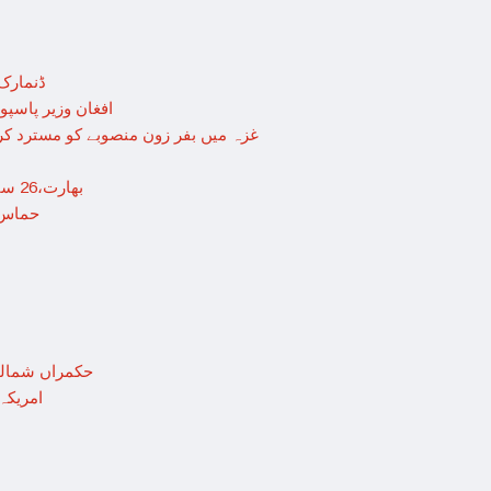
ڈنمارک 
افغان وزیر پاسپو
غزہ میں بفر زون منصوبے کو مسترد کرت
بھارت،26 سالہ ڈاکٹر شاہانہ نے جہیز کے تقاضے پر اپنی زندگی کا خاتمہ کر لیا
حماس ک
حکمراں شمالی 
امریکہ