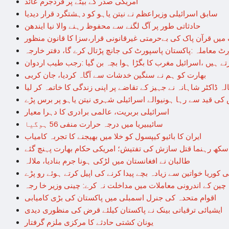
امریکی صدر کے بیٹے پر فردجرم عائد
سابق اسرائیلی وزیراعظم نے نیتن یاہو کو دہشتگرد قرار دیدیا
حادثاتی طور پر آگ لگنے سے محفوظ رہنے والا نیا ایندھن
میں قرآن پاک کی بےحرمتی غیرقانونی قرار،سزا کا قانون منظور
رٹ معاملہ :پاکستان پاسپورٹ کی جانچ پڑتال کرے گا، دفتر خارجہ
ے ہیں ،اسرائیل مغرب کا بگڑا ہوا بچہ بن گیا :رجب طیب اردوان
بھارت کو ہم نے سنگین خدشات سے آگاہ کردیا، جان کربی
ی قید سے رہا ہونیوالے اسرائیلی شہری نیتن یاہو پر برس پڑے
اسرائیلی بربریت، عالمی برادری کا دہرا معیار
سائیبیریا میں درجہ حرارت منفی 56 ہوگیا
ایران کا بائیو کیپسول کو خلا میں بھیجنے کا تجربہ کامیاب
سکھ رہنما قتل سازش کی تفتیش؛ امریکی حکام بھارت پہنچ گئے
طالبان نے افغانستان میں لڑکی ہونا جرم بنادیا، ملالہ
کوریا خواتین سے زیادہ بچے پیدا کرنے کی اپیل کرتے ہوئے رو پڑے
 چین کے اندرونی معاملات میں مداخلت نہ کرے: چینی وزیر خا رجہ
اقوام متحدہ کی جنرل اسمبلی میں پاکستان کی بڑی کامیابی
ایشیائی ترقیاتی بینک نے پاکستان کیلئے قرض کی منظوری دیدی
یونان کشتی حادثے کا مرکزی ملزم گرفتار