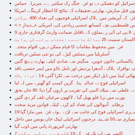
اسرائیل کو دھمکی دے تو غزہ جنگ رک سکتی ہے، سربراہ حماس
ں قتل سازش، بھارتی تحقیقات کے نتائج کا انتظار کرینگے، امریکا
زہ کے آپریشن میں ہلاک اسرائیلی فوجیوں کی تعداد 406 ہوگئی
ل میں فلسطینی بچے کیساتھ جنسی زیادتی کی، امریکی عہدیدار
ری جاری
سے اجتناب برتنے کی ہدایت
غزہ میں محفوظ مقامات کا قیام ممکن نہیں، اقوام متحدہ
آسٹریلیا میں مینٹس کیڑے کی دو نئی نسلیں دریافت
پاکستانی خاتون جویریہ منگیتر سے شادی کیلیے بھارت پہنچ گئیں
نوافراد ہلاک ، آندھرا پردیش اور تامل ناڈو میں ایمر جنسی نافذ
ھائی لینڈ میں ڈبل ڈیکر بس درخت سے ٹکرا گئی، 14 افراد ہلاک
اسرائیلی فوج نے جبالیہ پناہ گزین کیمپ کو گھیرے میں لے لیا
 غلطی سے میلاد النبی کی تقریب پر ڈرون گرا دیا؛ 85 جاں بحق
یورپ میں برڈ فلو پھیل گیا ، لاکھوں مرغیاں تلف کر دی گئیں
برطانیہ آنیوالوں کی تعداد کم کرنے کیلئے قوانین مزید سخت
 شہری اسرائیلی فوج کی جانب سے لڑتے ہوئے غزہ میں مارا گیا
ئیلی ٹینک خان یونس میں داخل
بھارتی ائیرپورٹ پانی میں ڈوب گیا
7 اکتوبر سے اب تک غزہ کے 19 لاکھ شہری بے گھر ہوگئے