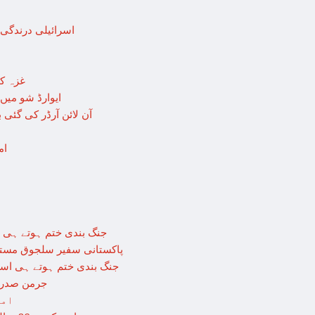
اسرائیلی درندگی
غزہ کے
“ایوارڈ شو می
آن لائن آرڈر کی گئی
امر
جنگ بندی ختم ہوتے ہی اسرئیل
پاکستانی سفیر سلجوق مستنص
جنگ بندی ختم ہوتے ہی اسرائیل ک
جرمن صدر ط
امر