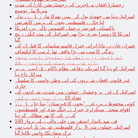
رجسٹرڈ افغان مہاجرین کی رجسٹریشن کارڈ کی مدت
میں6 ماہ توسیع
اسرائیل دنیا سے جھوٹ بول کر ہمیں بھوکا مار رہا ہے ، بدلہ
لیا جائے ، فلسطینی بچوں کی پریس کانفرنس
پاکستانی فورسز پرحملے افسوس ناک ہیں، امریکا
امریکا کا دوسرا بحری بیڑا بھی اسرائیل کی مدد کیلئے پہنچ
گیا
عمران خان نے بتایا ایرانی جنرل قاسم سلیمانی کا قتل ان کی
زندگی کا سب سے بڑا واقعہ تھا: ٹرمپ کا انکشاف
اسرائیلی وزیراعظم کا بھتیجا یائیر نیتن
یاہُو غزہ میں حماس کے ہاتھوں ہلاک
اسرائیل کو دیا گیا امریکی دفاعی نظام ناکام ، تل ابیب ہی پر
میزائل داغ دیا
غیر قانونی افغان شہریوں کی اپنے وطن واپسی کا سلسلہ
جاری
اسرائیل کے غزہ پر وحشیانہ حملوں میں شدت، شہادتوں کی
تعداد 10 ہزار سےزائد ہوگئی
‘کوئی محفوظ نہیں، غزہ “بچوں کا قبرستان” بنتا جا رہا ہے’،
اقوام متحدہ سیکرٹری جنرل نے جنگ بندی اور فلسطینیوں
کی رہائی کا پھر مطالبہ کر دیا
100 فی صد پائیدار ایندھن سے چلنے والی پہلی پرواز
اسرائیلی حملوں میں 9 ہزار فلسطینی شہید؛ تل ابیب سے
ترک سفارتکارواپس بلالیا گیا