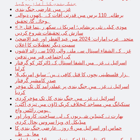
جنگ بندی کا آغاز ہوگیا
غزہ میں عارضی جنگ بندی
برطانیہ 110 برس میں قدرتی آفات کے ہاتھوں دیوالیہ
ہوجائے گا، تحقیق
< > مودی کیلیے نئی پریشانی؛ امریکا نے سکھ رہنما قتل
سازش کی تحقیقات شروع کردیں
متحدہ عرب امارات: 2024 میں عید الفطر اور عید الاضحیٰ
سمیت دیگر تعطیلات کا اعلان
غزہ کے الشفاء اسپتال سے ملنے والی 100 سے زائد لاشوں
کی اجتماعی قبر میں تدفین
اسرائیل نے غزہ میں الشفا اسپتال کے ڈائرکٹر کو گرفتار
کرلیا
‘4ہزار فلسطینی بچوں کا قتل کافی نہیں’: سابق امریکی
صدر کامشیر گرفتار
اسرائیل نے غزہ میں جنگ بندی پر عملدرآمد کل تک مؤخر
کردیا
اسرائیل نے غزہ میں جنگ بندی کل تک مؤخرکردی
سنکیانگ میں مساجد کیخلاف کریک ڈاؤن میں تیزی آگئی؛
ہیومن رائٹس واچ
بھارت نے کینیڈین شہریوں کے لیے سیاحت، کاروبار اور
میڈیکل ای ویزا سروس بحال کردی
حماس اور اسرائیل میں 4 روزہ عارضی جنگ بندی کا
معاہدہ طے
امریکہ میں پاکستانی طلباء کی تعداد میں 16 فیصد اضافہ