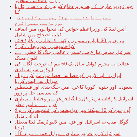
ہزار 900 سے متجاوز
چین؛ وزیر خارجہ کے بعد وزیر دفاع کو بھی عہدے سے ہٹا دیا
گیا
اسرائیل غزہ میں جنگی جرائم کا مرتکب
ہورہاہے،منیراکرم
آئس لینڈ کی وزیراعظم خواتین کی تنخواہوں میں اضافے
کیلیے احتجاج میں شامل
پیروں پر 30 تلواریں متوازن رکھنے کا عالمی ریکارڈ قائم
کیا خاموشی ہمیں بچا لے گی؟
اسرائیل حماس تنازع سے تیسری عالمی جنگ کا خطرہ ہے،
ایلون مسک
عدالت نے مجرم کوایک سال تک 50 نیم کے درخت لگانے کی
انوکھی سزا سنا دی
ایران نے اپنے ڈرون کو فضا سے فضا میں مار کرنے والے
میزائل سے لیس کردیا
سعودیہ اور جنوبی کوریا کا غزہ میں جنگ بندی اور فلسطین
کے سیاسی حل پر زور
اسرائیل کو لائسنس ٹو کِل دیا گیا جو غزہ پر وحشیانہ بمباری
کر رہا ہے، امیرِ قطر
آواز سن کر 10 سیکنڈ میں ذیا بیطس کی تشخیص کرنے والا
اے آئی ماڈل
گوگل میپ نے اسرائیل اور غزہ میں لائیو ٹریفک ڈیٹا معطل
کردیا
اسرائیل کی رات بھر بمباری ، میزائل حملے ، مزید 110