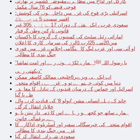
کارگل اور لداخ میں مظاہرے،مقبوضہ کشمیر پر بھارتی
فوجی قبضےکو 76 سال مکمل
اسرائیلی برّی فوج کی غزہ میں داخل ہونے کی کوشش؛
افسر سمیت 5 فوجی ہلاک
سعودی عرب ، ایک ہفتے کے دوران 17 ہزار ، 305 غیر
قانونی تارکین وطن گرفتار
اماراتی رئیل سٹیٹ کی کمپنیوں کے گروپ کا پاکستان
میں20سے 25ارب ڈالرز کی سرمایہ کاری کا اعلان
او آئی سی اور عرب لیگ کا ہنگامی اجلاس، غزہ میں فوری
جنگ بندی کا مطالبہ
’’یا رسول اللہﷺ! ہمارے ٹکڑے ہوتے رہے اور امت تماشا
دیکھتی رہی‘‘
اب ایک ہی ویزےپر6خلیجی ممالک کاسفر ممکن
دنیا میں کوئی جہنم ہے تو وہ غزہ ہے ، اقوام متحدہ
اسرائیل اور حماس کے درمیان قیدیوں کے تبادلے کا معاہدہ
طے پا گیا
چاند کے پہلے انسانی مشن ’اپولو 8‘ کی قیادت کرنے والے
خلاباز انتقال کرگئے
ہمارے ساتھ جو کچھ ہو رہا ہے اس کا ذمہ دار نیتن یاہو
ہے، یرغمالی خاتون
اقوام متحدہ کی خیرسگالی سفیر اور آسٹریلوی اداکارہ کا
غزہ میں جنگ بندی کا مطالبہ
سعودی شہزادہ انتقال کر گیا