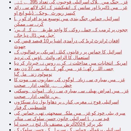
غزہ جنگ میں ہلاک اسرائیلی فوجیوں کی تعداد 395 ہوگئی
غزہ میں ڈائیریا اور سانس کے انفیکشنز کے ایک لاکھ سے زائد
کیسز رپورٹ ہوچکے: ڈبلیو ایچ او
اسرائیل، حماس جنگ بندی میں توسیع مزید افراد کو رہا
کرنے سے ممکن
‘ججوں پر ٹرمپ کے حملے روکنے کا واحد طریقہ ہے کہ انہیں
جیل میں ڈال دیا جائے’
افغان ٹرانزٹ ٹریڈ کی درآمدی اشیا پر10 فیصد فیس کی
چھوٹ
اسرائیل کا حماس پر رعایتوں کیلئے امریکی یرغمالیوں کے
استعمال کا الزام، وائٹ ہاؤس کی تردید
امریکہ انتخابات میں مداخلت نہ کرے، روس نے خبردار کر دیا
جسے اللہ رکھے؛ غزہ میں گھر کے ملبے سے37 دن بعد
نومولود زندہ مل گیا
غزہ میں بمباری سے زیادہ لوگوں کی بیماریوں سے موت کا
خطرہ ہے, عالمی ادارہ صحت
غزہ میں امراض پھیلنے سے بمباری سے زیادہ اموات ہوسکتی
ہیں، عالمی ادارہ صحت
اسرائیلی فوج نے مغربی کنارے پر دھاوا بول دیا، سیکڑوں
فلسطینی گرفتار
میری بیٹی خود کو غزہ میں ملکہ سمجھتی تھی، حماس کی
قید سے رہا اسرائیلی خاتون حسن سلوک سے متاثر
بکر پرائز 2024آئرش مصنف پال لنچ نے جیت لیا
اسرائیلی یرغمالی حماس کے سربراہ کے حسن سلوک کے