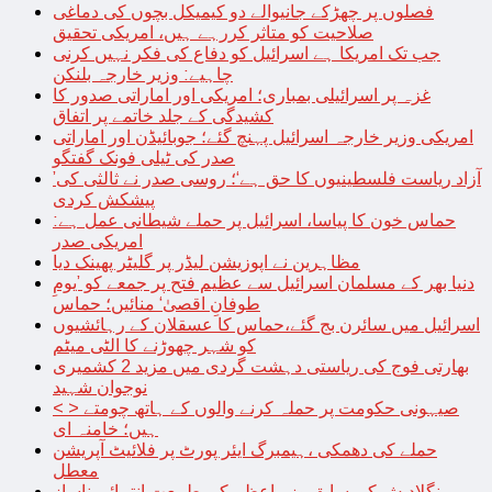
فصلوں پر چھڑکے جانیوالے دو کیمیکل بچوں کی دماغی
صلاحیت کو متاثر کررہے ہیں، امریکی تحقیق
جب تک امریکا ہے اسرائیل کو دفاع کی فکر نہیں کرنی
چاہیے: وزیر خارجہ بلنکن
غزہ پر اسرائیلی بمباری؛ امریکی اور اماراتی صدور کا
کشیدگی کے جلد خاتمے پر اتفاق
امریکی وزیر خارجہ اسرائیل پہنچ گئے؛ جوبائیڈن اور اماراتی
صدر کی ٹیلی فونک گفتگو
’آزاد ریاست فلسطینیوں کا حق ہے‘؛ روسی صدر نے ثالثی کی
پیشکش کردی
حماس خون کا پیاسا، اسرائیل پر حملے شیطانی عمل ہے:
امریکی صدر
مظاہرین نے اپوزیشن لیڈر پر گلیٹر پھینک دیا
دنیا بھر کے مسلمان اسرائیل سے عظیم فتح پر جمعے کو ’یومِ
طوفانِ اقصیٰ‘ منائیں؛ حماس
اسرائیل میں سائرن بج گئے،حماس کا عسقلان کے رہائشیوں
کو شہر چھوڑنے کا الٹی میٹم
بھارتی فوج کی ریاستی دہشت گردی میں مزید 2 کشمیری
نوجوان شہید
< > صیہونی حکومت پر حملہ کرنے والوں کے ہاتھ چومتے
ہیں؛ خامنہ ای
حملے کی دھمکی ،ہیمبرگ ایئر پورٹ پر فلائیٹ آپریشن
معطل
بنگلادیش کی سابق وزیراعظم کی طبیعت انتہائی ناساز