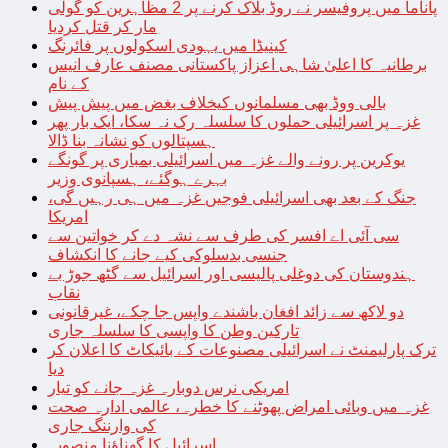
پاناما میں پروفیسر نے روڈ بلاک کرنے پر 2 مظاہرین کو گولی
مار کر قتل کردیا
کینیڈا میں یہودی اسکولوں پر فائرنگ
برطانیہ کا اعلیٰ شاہی اعزاز پاکستانی مصنف عارف انیس
کے نام
بالی ووڈ بھی مسلمانوں کیخلاف بغض میں پیش پیش
غزہ پر اسرائیلی حملوں کا سلسلہ رک نہ سکا، ایک بار پھر
ہسپتالوں کو نشانہ بنا ڈالا
یوکرین پر رونے والے غزہ میں اسرائیلی بمباری پر گونگے
بہرے ہوگئے، ہسپانوی وزیر
جنگ کے بعد بھی اسرائیلی فوجیں غزہ میں ہی رہیں گی،
امریکا
سی آئی اے افسر کی طرف سے نشہ دے کر خواتین سے
جنسی بدسلوکی کیے جانے کا انکشاف
ہندوستان کی دوغلی پالیسی اور اسرائیل سے گٹھ جوڑ بے
نقاب
دو لاکھ سے زائد افغان باشندے واپس جا چکے، غیرقانونی
تارکین وطن کا واپسی کا سلسلہ جاری
ترک پارلیمنٹ نے اسرائیلی مصنوعات کے بائیکاٹ کا اعلان کر
دیا
امریکی نرس دوبارہ غزہ جانے کو تیار
غزہ میں وبائی امراض پھوٹنے کا خطرہ، عالمی ادارہ صحت
کی وارننگ جاری
اسرائیل کا گھناؤنا منصوبہ