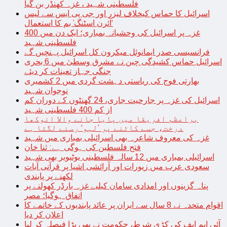
فلسطینی شہید ، غزہ کھنڈر بن گیا
اسرائیل کا حماس کیخلاف لیزر اور جی پی ایس سے لیس
‘آئرن اسٹنگ’ بم کا استعمال
غزہ پر اسرائیل کی وحشیانہ بمباری؛ ایک دن میں 400
فلسطینی شہید
فرانسیسی صدر ایمانوئل میکرون کل اسرائیل پہنچیں گے
اسرائیل حماس کشیدگی چین نے مشرق وسطیٰ میں 6 بحری
جنگی جہاز تعینات کر دیئے
بھارتی فوج کی ریاستی دہشت گردی میں 2 کشمیری
نوجوان شہید
اسرائیل کی غزہ پر جارحیت جاری، 24 گھنٹوں کے دوران کم
از کم 400 فلسطینی شہید
براعظم افریقا میں پایا جانے والا انوکھا
درخت، جسے کاٹنے پر ’لہو‘ رسنے لگتا ہے
غزہ کی معروف شاعرہ بھی اسرائیلی بمباری میں شہید
فتح فلسطین کی ہوگی ہے: ثنا خان
اسرائیلی بمباری میں 12 سالہ فلسطینی یوٹیوبر بھی شہید
سعودی عرب میں زیورات اور آرائشی اشیا پر قرآنی آیات
لکھنے پر پابندی
پناہ گزینوں اور امدادی سامان کیلیے غزہ بارڈر کھولنے پر
اتفاق ہوگیا؛ مصر
اقوام متحدہ نے 8 سال سے ایران پر عائد پابندیوں کے خاتمے کا
اعلان کر دیا
آئی ایم ایف کی کڑی شرط، حکومت نے بھی بڑا فیصلہ کر لیا