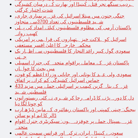
ہردیپ سنگھ نجر قتل، کینیڈا اور بھارت کے درمیان کشیدگی
شدت اختیار کرگئی
جنگی جنون میں مبتلا اسرائیل کی غزہ پربمباری جاری،
شہید فلسطینیوں کی تعداد 3700سے متجاوز
پاکستان آرمی کی مظلوم فلسطینیوں کیلئے امداد کی پہلی
کھیپ روانہ
اسرائیل کو ہلاکت خیز ہتھیاروں کی فراہمی پر امریکی
محکمہ خارجہ کا اعلیٰ افسر مستعفی
سعودی گول کیپر راغد النجار کا فلسطینیوں سے اظہار یک
جہتی
پاکستان غزہ کے معاملے پراقوام متحدہ کی جنرل اسمبلی
میں بحث کا خواہاں
سعودی ولی عہد کا یونانی اور جاپانی وزراء اعظم کو فون،
حماس اسرائیل کشیدگی کم کرانے پر اتفاق
غزہ کے پناہ گزین کیمپ پر اسرائیلی حملے میں مزید 433
فلسطینی شہید
دل کا دورہ پڑنے کا ڈرامہ رچا کر شہری نے کئی ریستورانوں
کو چونا لگا دیا
بیجنگ: چینی کمپنی اور پاکستان ریفائنری کے مابین ڈیڑھ ارب
ڈالر کا ایم او یو سائن
غزہ ہسپتال حملے پر خوفزدہ ہوں: سیکریٹری جنرل اقوامِ
متحدہ
سعودیہ، کینیڈا , ایران، ترکیہ اور فرانس سمیت عالمی