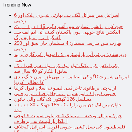
Trending Now
اسرائیل میں میزائل لگنے سے بھارتی شہری ہلاک اور 6
زخمی
چین کی رہائشی عمارت میں آتشزدگی، 15 افراد ہلاک
الیکشن نتائج جوبھی ہوں پاکستان کیلئے آئی ایم ایف سے
گفتگو اہم ہے، بلوم برگ
بھارت میں مدرسہ مسمار؛ 4 مسلمان جاں بحق اور 250
زخمی
وزیرستان؛ پی ٹی آئی پارلیمنٹرین کے امیدوار کی گاڑی پر بم
حملہ
وکی لیکس کو ہیکنگ ٹولز لیک کرنے والے سی آئی اے کے
سابق اہلکار کو 40 سال قید
امریکی شہر شکاگو کی انتظامیہ نے بھی غزہ میں جنگ بندی
کا مطالبہ کردیا
ارب پتی برطانوی تاجر ڈینی لیمبو نے اسلام قبول کرلیا
جنوبی کوریا کے اپوزیشن رہنما چاقو حملے میں زخمی
مسلسل 126 گھنٹوں تک گانے والی خاتون
جاپان میں ایک دن میں زلزلے کے 155 جھٹکے، 30 افراد
ہلاک
چین؛ میزائل یونٹ سے منسلک 4 جرنیلوں سمیت 9 فوجی
اہلکارپارلیمنٹ سے برطرف
فلسطینیوں کی نسل کشی، جنوبی افریقہ اسرائیل کیخلاف