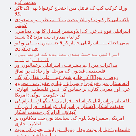
مذمت کرو
ورلڈ کرکپ کپ کے فائنل میں احتجاج کرنیوالا بھی ٹک ٹاکر
نکلا
پاکستانی کارکنوں کو ملازمت دینے کے منتظر ہیں، سعودی
کمپنی
اسرائیلی فوج نے غزہ کے انڈونیشین اسپتال کا بھی محاصرہ
کر لیا ، بمباری سے مزید 32 شہید
یمنی فضائیہ نے اسرائیلی جہاز کو قبضے میں لینے کی ویڈیو
جاری کردی
اسرائیل سے جنگ بندی معاہدے کے قریب ہیں،
اسماعیل ہنیہ
مذاکرات میں اہم پیشرفت ، اسرائیلی یرغمالیوں اور
فلسطینی قیدیوں کے مرحلہ وار تبادلے پر اتفاق
روضہ رسولؐ کے خادم شیخ عبدہ علی انتقال کر گئے
افغانستان میں خواتین آج بھی اپنے بنیادی حقوق سے محروم
غزہ اور مغربی کنارے پر حماس کی نہیں فلسطینی اتھارٹی
کی حکومت ہوگی؛ امریکا
پاکستان پر اسرائیل کو اسلحہ فراہمی کے گھناؤنے الزام کی
حقیقت آشکارپاکستان پر اسرائیل کو اسلحہ فراہمی کے
گھناؤنے الزام کی حقیقت آشکار
امریکی سفیرڈونلڈ بلوم کی سیاستدانوں سے ملاقاتوں پر
اعلامیہ جاری
فلسطین: قبل از وقت پیدا ہونیوالے نوزائیدہ بچوں کی موت
پر ارمینا خان رو پڑیں