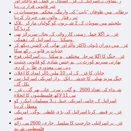
رہنماؤں نےاسرائیل کے غزہ اسپتال پر حملے کو ناجائز اور
غیر قانونی قرار دے دیا
برطانیہ میں طوفان “بابت” کی وارننگ، محکمہ موسمیات نے
تیز رفتار ہوائوں سے خبردار کردیا
بیلجیئم میں سویڈن کے 2 شہریوں کو گولیاں مارکر ہلاک
کردیا گیا
غزہ پر اگلا حملہ زمینی کارروائی کے بجائے سرپرائز بھی
ہوسکتا ہے، اسرائیل کی دھمکی
غزہ میں دوران ڈیوٹی ڈاکٹر والد اور بھائی کی لاشیں دیکھ کر
جذبات پر قابو نہ رکھ سکا
غزہ جنگ کا اگلا مرحلہ مختلف ہو سکتا ہے، اسرائیلی فوج
بھارتی سپریم کورٹ نے ہم جنس شادی کو قانونی حیثیت
دینے سے معذوری ظاہر کردی
جاپان کا غزہ کے لیے 10 ملین ڈالر امداد کا اعلان
جنگ مزید پھیلنے کا خدشہ ، ایک ہزار امریکی اسرائیل سے
نکل گئے
شہداء کی تعداد 2600 ہو گئی ، مردہ خانے بھر گئے ، غزہ
سے 11 لاکھ فلسطینیوں کا انخلاء
اسرائیل کے حامی امریکی چینل نے3 مسلمان اینکرز کو
معطل کردیا
غزہ پر قبضہ کرنا اسرائیل کی بڑی غلطی ہوگی: امریکی
صدر
غزہ پر اسرائیلی جارحیت کا سلسلہ جاری، 2600 سے زائد
فلسطینی شہید