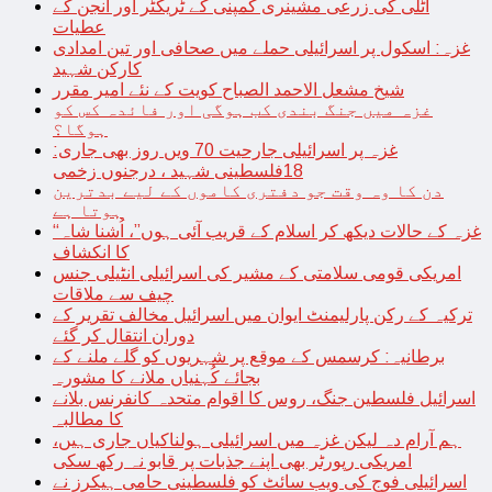
اٹلی کی زرعی مشینری کمپنی کے ٹریکٹر اور انجن کے
عطیات
غزہ: اسکول پر اسرائیلی حملے میں صحافی اور تین امدادی
کارکن شہید
شیخ مشعل الاحمد الصباح کویت کے نئے امیر مقرر
غزہ میں جنگ بندی کب ہوگی اور فائدہ کس کو
ہوگا؟
غزہ پر اسرائیلی جارحیت 70 ویں روز بھی جاری:
18فلسطینی شہید ، درجنوں زخمی
دن کا وہ وقت جو دفتری کاموں کے لیے بدترین
ہوتا ہے
“غزہ کے حالات دیکھ کر اسلام کے قریب آئی ہوں”، اُشنا شاہ
کا انکشاف
امریکی قومی سلامتی کے مشیر کی اسرائیلی انٹیلی جنس
چیف سے ملاقات
ترکیہ کے رکن پارلیمنٹ ایوان میں اسرائیل مخالف تقریر کے
دوران انتقال کر گئے
برطانیہ: کرسمس کے موقع پر شہریوں کو گلے ملنے کے
بجائے کُہنیاں ملانے کا مشورہ
اسرائیل فلسطین جنگ، روس کا اقوام متحدہ کانفرنس بلانے
کا مطالبہ
ہم آرام دہ لیکن غزہ میں اسرائیلی ہولناکیاں جاری ہیں،
امریکی رپورٹر بھی اپنے جذبات پر قابو نہ رکھ سکی
اسرائیلی فوج کی ویب سائٹ کو فلسطینی حامی ہیکرز نے