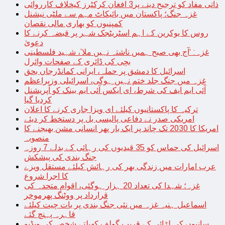
ذاتی مفاد کو ترجیح دینے پر3 افغان کرکٹرز کیخلاف کارروائی
غزہ جنگ؛ پاکستان میں بائیکاٹ مہم سے ملٹی نیشنل
کمپنیوں کو بھاری مالی نقصان
روس کا یوکرین کے اہم اسٹریٹجک شہر پر قبضہ کرنے کا
دعویٰ
غزہ: ‘آج بھی صبح ہمیں ناشتہ نہیں ملا’، شہید فلسطینی
بچی کی ڈائری کے صفحات وائرل
اسرائیل کا دمشق پر حملہ، ایرانی کمانڈرجاں بحق
غزہ میں جنگ جلد ختم نہیں ہوگی، اسرائیلی وزیراعظم
آئی ایم ایف کی شرط، ای ایکس آئی ایم بینک کو آپریشنل
کردیا گیا
ترکیہ کا پاکستانیوں کیلئے ای ویزا جاری کرنے کا اعلان
امریکی صدر نے دفاعی پالیسی بل پر دستخط کر دیئے
امریکا کا 2030 تک چاند پر ایک بار پھر انسانی مشن بھیجنے کا
منصوبہ
اسرائیل کی حماس کو 35 قیدیوں کی رہائی کے بدلے 7 روزہ
جنگ بندی کی پیشکش
عرب امارات میں زندگی بھر کی رہائش کیلئے مستقل ویزے
کا اجرا شروع
غزہ؛ شہدا کی تعداد 20 ہزار ہوگئی، اقوام متحدہ کی
قرارداد پر ووٹنگ پھرموخر
اسماعیل ہنیہ غزہ میں نئی جنگ بندی پر بات چیت کیلئے
قاہرہ پہنچ گئے
سانپوں کی لڑائی کے قریب گولف کھیلتے شخص کی ویڈیو