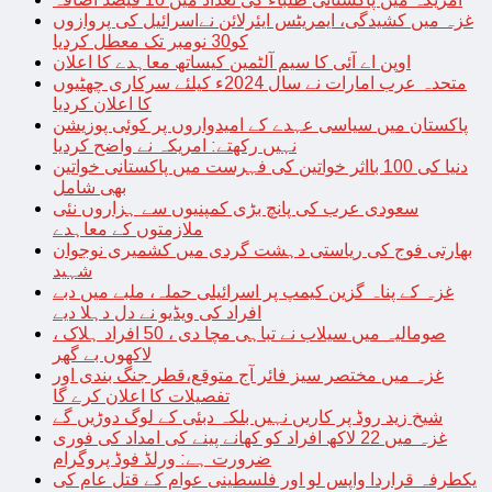
غزہ میں کشیدگی، ایمریٹس ایئرلائن نےاسرائیل کی پروازوں
کو30 نومبر تک معطل کردیا
اوپن اے آئی کا سیم آلٹمین کیساتھ معاہدے کا اعلان
متحدہ عرب امارات نے سال 2024ء کیلئے سرکاری چھٹیوں
کا اعلان کردیا
پاکستان میں سیاسی عہدے کے امیدواروں پر کوئی پوزیشن
نہیں رکھتے: امریکہ نے واضح کردیا
دنیا کی 100 بااثر خواتین کی فہرست میں پاکستانی خواتین
بھی شامل
سعودی عرب کی پانچ بڑی کمپنیوں سے ہزاروں نئی
ملازمتوں کے معاہدے
بھارتی فوج کی ریاستی دہشت گردی میں کشمیری نوجوان
شہید
غزہ کے پناہ گزین کیمپ پر اسرائیلی حملہ، ملبے میں دبے
افراد کی ویڈیو نے دل دہلا دیے
صومالیہ میں سیلاب نے تباہی مچا دی ، 50 افراد ہلاک ،
لاکھوں بے گھر
غزہ میں مختصر سیز فائر آج متوقع،قطر جنگ بندی اور
تفصیلات کا اعلان کرے گا
شیخ زید روڈ پر کاریں نہیں بلکہ دبئی کے لوگ دوڑیں گے
غزہ میں 22 لاکھ افراد کو کھانے پینے کی امداد کی فوری
ضرورت ہے: ورلڈ فوڈ پروگرام
یکطرفہ قراردا واپس لو اور فلسطینی عوام کے قتل عام کی