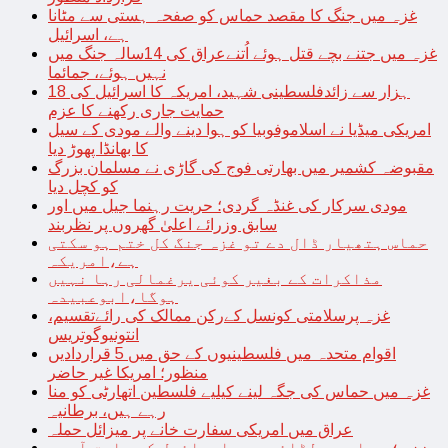
غزہ میں جنگ کا مقصد حماس کو صفحہ ہستی سے مٹانا
ہے، اسرائیل
غزہ میں جتنے بچے قتل ہوئے اُتنےعراق کی 14سالہ جنگ میں
نہیں ہوئے، جمائما
18 ہزار سے زائدفلسطینی شہید، امریکہ کا اسرائیل کی
حمایت جاری رکھنے کا عزم
امریکی میڈیا نے اسلاموفوبیا کو ہوا دینے والے مودی کے سیل
کا بھانڈا پھوڑ دیا
مقبوضہ کشمیر میں بھارتی فوج کی گاڑی نے مسلمان بزرگ
کو کچل دیا
مودی سرکار کی غنڈہ گردی؛ حریت رہنما جیل میں اور
سابق وزرائے اعلیٰ گھروں پر نظربند
حماس ہتھیار ڈال دے تو غزہ جنگ کل ختم ہو سکتی
ہے،امریکہ
مذاکرات کے بغیر کوئی یرغمالی رہا نہیں
ہوگا،ابوعبیدہ
غزہ پرسلامتی کونسل کےرکن ممالک کی رائےتقسیم،
انتونیوگوتریس
اقوام متحدہ میں فلسطینیوں کے حق میں 5 قراردادیں
منظور؛ امریکا غیر حاضر
غزہ میں حماس کی جگہ لینے کیلیے فلسطین اتھارٹی کو منا
رہے ہیں، برطانیہ
عراق میں امریکی سفارت خانے پر میزائل حملہ
غزہ؛ حماس سے لڑائی میں اسرائیل کے سابق آرمی