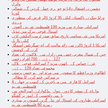
وائرل
دشمن نے اشتعال دلایا تو جوہری حملہ کردیں گے، شمالی
کوریا
ورلڈ بینک نے پاکستان کیلئے 35 کروڑ ڈالر قرض کی منظوری
دے دی
اسرائیلی بمباری سے مزید 100 فلسطینی شہید ، العودہ
اسپتال فوجی بیرک میں تبدیل
امریکا میں نئی سیاسی تاریخ، سابق صدر ٹرمپ الیکشن لڑنے
کیلیے نااہل
امریکا:1 کروڑ ڈالرز سے زائد مالیت کی ای-سگریٹس اسمگل
کرنے کی کوشش
چین کے شمال مغربی حصے میں زلزلے سے ہلاکتوں کی تعداد
127 ہوگئی، 700 افراد زخمی
غزہ؛ حماس کے ہاتھوں مزید 7 اسرائیلی فوجی ہلاک،
مجموعی تعداد 129 ہوگئی
اطالوی وزیراعظم کا سعودیہ میں مرتد اور ہم جنس پرستی
پر سزائیں ختم کرنے کا مطالبہ
اسرائیل کا فارعہ میں مہاجرین کے کیمپ پر چھاپہ، 4
فلسطینی شہید
یواےای کے سفیر کا دورہ نیول ہیڈکوارٹرز، امیرالبحر سے
باہمی دلچسپی کے امور پر گفتگو
اسرائیلی طیاروں کی اسپتال اور پناہ گزین کیمپوں پر بمباری
، مزید 90 فلسطینی شہید