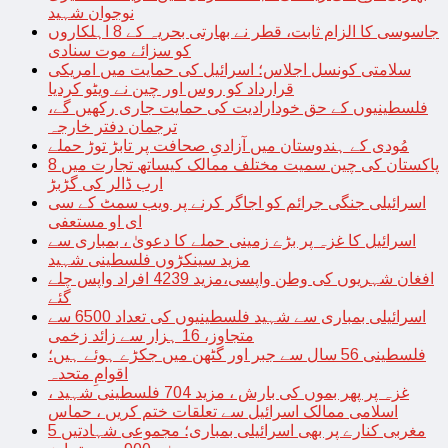
نوجوان شہید
جاسوسی کا الزام ثابت، قطر نے بھارتی بحریہ کے 8 اہلکاروں
کو سزائے موت سنادی
سلامتی کونسل اجلاس؛ اسرائیل کی حمایت میں امریکی
قرارداد کو روس اور چین نے ویٹو کردیا
فلسطینیوں کے حق خودارادیت کی حمایت جاری رکھیں گے،
ترجمان دفتر خارجہ
مُودی کے ہندوستان میں آزادیِ صحافت پر تابڑ توڑ حملے
پاکستان کی چین سمیت مختلف ممالک کیساتھ تجارت میں 8
ارب ڈالر کی گڑبڑ
اسرائیلی جنگی جرائم کو اجاگر کرنے پر ویب سمٹ کے سی
ای او مستعفی
اسرائیل کا غزہ پر بڑے زمینی حملے کا دعویٰ ، بمباری سے
مزید سینکڑوں فلسطینی شہید
افغان شہریوں کی وطن واپسی،مزید 4239 افراد واپس چلے
گئے
اسرائیلی بمباری سے شہید فلسطینیوں کی تعداد 6500 سے
متجاوز، 16 ہزار سے زائد زخمی
فلسطینی 56 سال سے جبر اور گٹھن میں جکڑے ہوئے ہیں؛
اقوامِ متحدہ
غزہ پر پھر بموں کی بارش ، مزید 704 فلسطینی شہید ،
اسلامی ممالک اسرائیل سے تعلقات ختم کریں ، حماس
مغربی کنارے پر بھی اسرائیلی بمباری؛ مجموعی شہادتیں 5