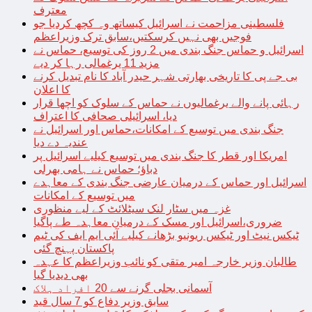
معترف
فلسطینی مزاحمت نے اسرائیل کیساتھ وہ کچھ کردیا جو
فوجیں بھی نہیں کرسکتیں،سابق ترک وزیراعظم
اسرائیل و حماس جنگ بندی میں 2 روز کی توسیع، حماس نے
مزید 11 یرغمالی رہا کر دیے
بی جے پی کا تاریخی بھارتی شہر حیدر آباد کا نام تبدیل کرنے
کا اعلان
رہائی پانے والے یرغمالیوں نے حماس کے سلوک کو اچھا قرار
دیا، اسرائیلی صحافی کا اعتراف
جنگ بندی میں توسیع کے امکانات،حماس اور اسرائیل نے
عندیہ دے دیا
امریکا اور قطر کا جنگ بندی میں توسیع کیلیے اسرائیل پر
دباؤ؛ حماس نے ہامی بھرلی
اسرائیل اور حماس کے درمیان عارضی جنگ بندی کے معاہدے
میں توسیع کے امکانات
غزہ میں سٹار لنک سیٹلائٹ کے لیے منظوری
ضروری،اسرائیل اور مسک کے درمیان معاہدہ طے پاگیا
ٹیکس نیٹ اور ٹیکس ریونیو بڑھانے کیلیے آئی ایم ایف کی ٹیم
پاکستان پہنچ گئی
طالبان وزیر خارجہ امیر متقی کو نائب وزیراعظم کا عہدہ
بھی دیدیا گیا
آسمانی بجلی گرنے سے 20 افراد ہلاک
سابق وزیر دفاع کو 7 سال قید