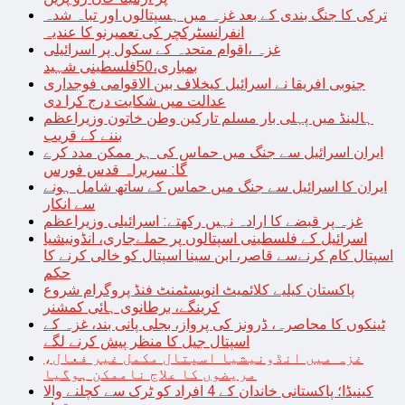
ترکی کا جنگ بندی کے بعد غزہ میں ہسپتالوں اور تباہ شدہ
انفرانسٹرکچر کی تعمیرنو کا عندیہ
غزہ ،اقوام متحدہ کے سکول پر اسرائیلی
بمباری،50فلسطینی شہید
جنوبی افریقا نے اسرائیل کیخلاف بین الاقوامی فوجداری
عدالت میں شکایت درج کرا دی
ہالینڈ میں پہلی بار مسلم تارکین وطن خاتون وزیراعظم
بننے کے قریب
ایران اسرائیل سے جنگ میں حماس کی ہر ممکن مدد کرے
گا: سربراہ قدس فورس
ایران کا اسرائیل سے جنگ میں حماس کے ساتھ شامل ہونے
سے انکار
غزہ پر قبضے کا ارادہ نہیں رکھتے: اسرائیلی وزیراعظم
اسرائیل کے فلسطینی اسپتالوں پر حملےجاری، انڈونیشیا
اسپتال کام کرنےسے قاصر، ابن سینا اسپتال کو خالی کرنے کا
حکم
پاکستان کیلیے کلائمیٹ انویسٹمنٹ فنڈ پروگرام شروع
کرینگے، برطانوی ہائی کمشنر
ٹینکوں کا محاصرہ، ڈرونز کی پرواز، بجلی پانی بند، غزہ کے
اسپتال جیل کا منظر پیش کرنے لگے
غزہ میں انڈونیشیا اسپتال مکمل غیر فعال،
مریضوں کا علاج ناممکن ہوگیا
کینیڈا؛ پاکستانی خاندان کے 4 افراد کو ٹرک سے کچلنے والا