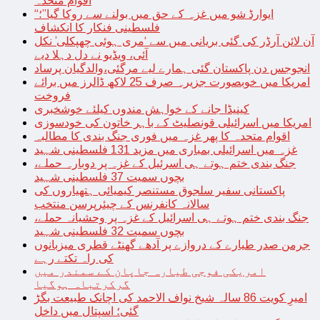
اقوام متحدہ
“ایوارڈ شو میں غزہ کے حق میں بولنے سے روکا گیا”؛
فلسطینی فنکار کا انکشاف
آن لائن آرڈر کی گئی بریانی میں سے ‘مری ہوئی چھپکلی’ نکل
آئی، ویڈیو نے دل دہلا دیے
انجوجس دن پاکستان گئی ہمارے لیے مرگئی،والدگیان پرساد
امریکا میں خوبصورت جزیرہ صرف 25 لاکھ ڈالرز میں برائے
فروخت
کینیڈا جانے کے خواہش مندوں کیلئے خوشخبری
امریکا میں اسرائیلی قونصلیٹ کے باہر خاتون کی خودسوزی
اقوام متحدہ کا پھر غزہ میں فوری جنگ بندی کا مطالبہ
غزہ میں اسرائیلی بمباری میں مزید 131 فلسطینی شہید
جنگ بندی ختم ہوتے ہی اسرئیل کے غزہ پر دوبارہ حملے،
بچوں سمیت 37 فلسطینی شہید
پاکستانی سفیر سلجوق مستنصر کیمیائی ہتھیاروں کی
سالانہ کانفرنس کے چیئرپرسن منتخب
جنگ بندی ختم ہوتے ہی اسرائیل کے غزہ پر وحشیانہ حملے،
بچوں سمیت 32 فلسطینی شہید
جرمن صدر طیارے کے دروازے پر آدھے گھنٹے قطری میزبانوں
کی راہ تکتے رہے
امریکی فوجی طیارہ جاپان کے سمندر میں
گرکرتباہ ہوگیا
امیرِ کویت 86 سالہ شیخ نواف الاحمد کی اچانک طبیعت بگڑ
گئی؛ اسپتال میں داخل