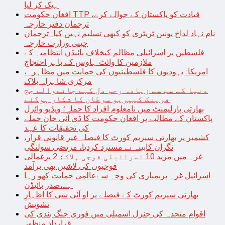
ہیک کر لیا
افغان حکومت TTP قیادت کو پاکستان کے حوالے کرے،
ترجمان دفتر خارجہ
نام نہاد لداخ یونین ٹریٹری کو کبھی تسلیم نہیں کیا: ترجمان
چینی وزارت خارجہ
فلسطین پر اسرائیلی مظالم کیخلاف بائیڈن انتظامیہ کے
ملازمین کا وائٹ ہاوس کے باہر احتجاج
امریکا: یہودیوں کا فلسطینیوں کی حمایت میں مظاہرہ،
مرکزی شاہراہ بلاک
دنیا کے سب سے زیادہ رحم دل کہے جانےوالے جج
فرینک کیپریو سرطان کا شکار ہوگئے
بھارتی پارلیمنٹ میں نامعلوم افراد کا حملہ؛ ویڈیو وائرل
پاکستان کے مطالبے پر افغان حکومت کا ڈی آئی خان حملے
کی تحقیقات کا عہد
کشمیر پر بھارتی سپریم کورٹ کا فیصلہ غیر قانونی قرار،
نگران کابینہ نے مسترد کردیا، مرتضی سولنگی
غزہ میں مزید 10 اسرائیلی فوجی ہلاک؛ 2 یرغمالی
فوجیوں کی لاشیں بھی برآمد
اسرائیل غزہ پربمباری کی وجہ سےعالمی حمایت کھو رہا
ہے،صدر بائیڈن
بھارتی سپریم کورٹ کے فیصلے پر او آئی سی کا اظہارِ
تشویش
اقوام متحدہ کی جنرل اسمبلی میں فوری جنگ بندی کی
قرارداد منظور