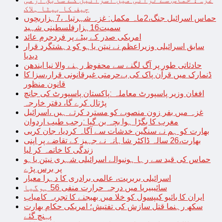
چیف کا بیٹا ہلاک
حماس اسرائیل جنگ،2ماہ مکمل: غزہ شہرتباہ،7ہزاربچوں
سمیت16ہزارفلسطینی شہید
امریکی صدر کے بیٹے پر فردجرم عائد
سابق اسرائیلی وزیراعظم نے نیتن یاہو کو دہشتگرد قرار
دیدیا
حادثاتی طور پر آگ لگنے سے محفوظ رہنے والا نیا ایندھن
ڈنمارک میں قرآن پاک کی بےحرمتی غیرقانونی قرار،سزا کا
قانون منظور
افغان وزیر پاسپورٹ معاملہ :پاکستان پاسپورٹ کی جانچ
پڑتال کرے گا، دفتر خارجہ
غزہ میں بفر زون منصوبے کو مسترد کرتے ہیں ،اسرائیل
مغرب کا بگڑا ہوا بچہ بن گیا :رجب طیب اردوان
بھارت کو ہم نے سنگین خدشات سے آگاہ کردیا، جان کربی
بھارت،26 سالہ ڈاکٹر شاہانہ نے جہیز کے تقاضے پر اپنی
زندگی کا خاتمہ کر لیا
حماس کی قید سے رہا ہونیوالے اسرائیلی شہری نیتن یاہو
پر برس پڑے
اسرائیلی بربریت، عالمی برادری کا دہرا معیار
سائیبیریا میں درجہ حرارت منفی 56 ہوگیا
ایران کا بائیو کیپسول کو خلا میں بھیجنے کا تجربہ کامیاب
سکھ رہنما قتل سازش کی تفتیش؛ امریکی حکام بھارت
پہنچ گئے