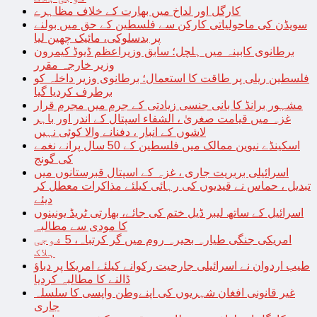
کارگل اور لداخ میں بھارت کے خلاف مظاہرے
سویڈن کی ماحولیاتی کارکن سے فلسطین کے حق میں بولنے
پر بدسلوکی، مائیک چھین لیا
برطانوی کابینہ میں ہلچل؛ سابق وزیراعظم ڈیوڈ کیمرون
وزیر خارجہ مقرر
فلسطین ریلی پر طاقت کا استعمال؛ برطانوی وزیر داخلہ کو
برطرف کردیا گیا
مشہور برانڈ کا بانی جنسی زیادتی کے جرم میں مجرم قرار
غزہ میں قیامت صغریٰ ، الشفاء اسپتال کے اندر اور باہر
لاشوں کے انبار ، دفنانے والا کوئی نہیں
اسکینڈے نیوین ممالک میں فلسطین کے 50 سال پرانے نغمے
کی گونج
اسرائیلی بربریت جاری ، غزہ کے اسپتال قبرستانوں میں
تبدیل ، حماس نے قیدیوں کی رہائی کیلئے مذاکرات معطل کر
دیئے
اسرائیل کے ساتھ لیبر ڈیل ختم کی جائے، بھارتی ٹریڈ یونینوں
کا مودی سے مطالبہ
امریکی جنگی طیارہ بحیرہ روم میں گر کرتباہ، 5 فوجی
ہلاک
طیب اردوان نے اسرائیلی جارحیت رکوانے کیلئے امریکا پر دباؤ
ڈالنے کا مطالبہ کردیا
غیر قانونی افغان شہریوں کی اپنےوطن واپسی کا سلسلہ
جاری