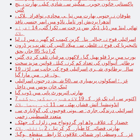
پاکستانی خاتون جویریہ منگیتر سے شادی کیلیے بھارت پہنچ
گئیں
طوفان نے جنوبی بھارت میں تباہی مچادی، نوافراد ہلاک ،
آندھرا پردیش اور تامل ناڈو میں ایمر جنسی نافذ
تھائی لینڈ میں ڈبل ڈیکر بس درخت سے ٹکرا گئی، 14 افراد
ہلاک
اسرائیلی فوج نے جبالیہ پناہ گزین کیمپ کو گھیرے میں لے لیا
نائیجیریا کی فوج نے غلطی سے میلاد النبی کی تقریب پر ڈرون
گرا دیا؛ 85 جاں بحق
یورپ میں برڈ فلو پھیل گیا ، لاکھوں مرغیاں تلف کر دی گئیں
برطانیہ آنیوالوں کی تعداد کم کرنے کیلئے قوانین مزید سخت
19 سالہ برطانوی شہری اسرائیلی فوج کی جانب سے لڑتے
ہوئے غزہ میں مارا گیا
غزہ؛ اسکولوں پربمباری سے50 شہید، درجنوں اسرائیلی
ٹینک خان یونس میں داخل
بھارتی ائیرپورٹ پانی میں ڈوب گیا
7 اکتوبر سے اب تک غزہ کے 19 لاکھ شہری بے گھر ہوگئے
انڈونیشیا: آتش فشاں پھٹنے سے 11 کوہ پیما ہلاک
اسرائیلی درندگی جاری: صہیونی فوجیوں کی گولاباری سے
متعدد فلسطینی زخمی
خضدار کے علاقے وڈھ اور گردونواح میں زلزلے کے جھٹکے
بھارتی فضائیہ کا طیارہ گر کر تباہ، 2پائلٹس ہلاک
غزہ کے وسطی اور شمالی علاقوں کا رابطہ منقطع ہوگیا: