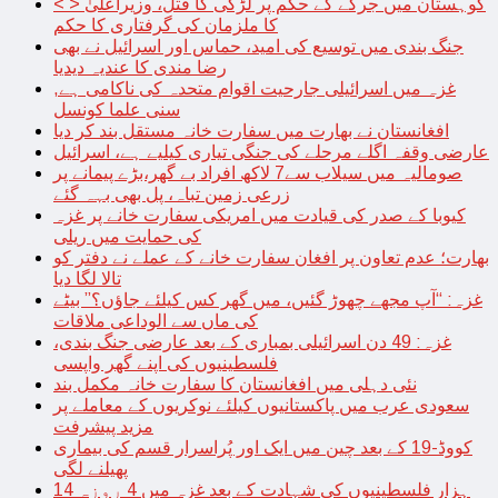
< > کوہستان میں جرگے کے حکم پر لڑکی کا قتل، وزیراعلیٰ
کا ملزمان کی گرفتاری کا حکم
جنگ بندی میں توسیع کی امید، حماس اور اسرائیل نے بھی
رضا مندی کا عندیہ دیدیا
غزہ میں اسرائیلی جارحیت اقوام متحدہ کی ناکامی ہے,
سنی علما کونسل
افغانستان نے بھارت میں سفارت خانہ مستقل بند کر دیا
عارضی وقفہ اگلے مرحلے کی جنگی تیاری کیلیے ہے، اسرائیل
صومالیہ میں سیلاب سے7 لاکھ افراد بے گھر،بڑے پیمانے پر
زرعی زمین تباہ، پل بھی بہہ گئے
کیوبا کے صدر کی قیادت میں امریکی سفارت خانے پر غزہ
کی حمایت میں ریلی
بھارت؛ عدم تعاون پر افغان سفارت خانے کے عملے نے دفتر کو
تالا لگا دیا
غزہ: “آپ مجھے چھوڑ گئیں، میں گھر کس کیلئے جاؤں؟” بیٹے
کی ماں سے الوداعی ملاقات
غزہ: 49 دن اسرائیلی بمباری کے بعد عارضی جنگ بندی،
فلسطینیوں کی اپنے گھر واپسی
نئی دہلی میں افغانستان کا سفارت خانہ مکمل بند
سعودی عرب میں پاکستانیوں کیلئے نوکریوں کے معاملے پر
مزید پیشرفت
کووڈ-19 کے بعد چین میں ایک اور پُراسرار قسم کی بیماری
پھیلنے لگی
14 ہزار فلسطینیوں کی شہادت کے بعد غزہ میں 4 روزہ