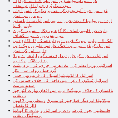
غزہ میں ایمبولینسز پر اسرائیلی حملےسےخوفزدہ
ہوں:سیکرٹری جنرل اقوام متحدہ
غزہ میں خون آلود بچوں کی تصاویر دیکھ کر آنسو آ جاتے
ہیں، روسی صدر
اردن اور بولیویا کے بعد بحرین نے بھی اسرائیل سے اپنا سفیر
واپس بلا لیا
بھارت غیر قانونی اسلحے کا گڑھ بن چکاہے،سپریم کورٹ
میں پیش رپورٹ میں انکشاف
ٹانک اڈہ:پولیس وین کےقریب زوردار دھماکہ,7اہلکارزخمی
اسرائیل کو غزہ میں اپنی ‘جنگ’ عارضی طور پر روک دینی
چاہیے، امریکی صدر
اسرائیل نے غزہ کو چاروں طرف سے گھیرلیا، شہادتیں 9
ہزار 200 ہوگئیں
اسرائیلی وزیراعظم کی ہٹ دھرمی جاری، غزہ پر دہشت
گرد حملے روکنے سے انکار
اسرائیل کا انڈونیشیا اسپتال کے قریب بھی حملہ
اسرائیل ٹینکوں کے غزہ میں داخلے کے خلاف حماس کی
شدید مزمت
پاکستان کے خلاف پروپیگنڈا مہم میں افغان بھارت گٹھ جوڑ
بے نقاب
میکڈونلڈ اور دیگر فوڈ چینز کو مشرق وسطی میں لاکھوں
ڈالر کا نقصان
فلسطینی بچوں کی شہادت پر اسرائیل و بھارت کا گھناؤنا
پروپیگنڈا بے نقاب