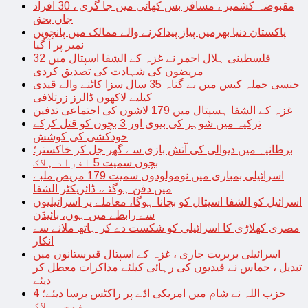
مقبوضہ کشمیر ، مسافر بس کھائی میں جا گری ، 30 افراد
جاں بحق
پاکستان دنیا بھرمیں پیاز پیداکرنے والے ممالک میں پانچویں
نمبر پر آ گیا
فلسطینی ہلال احمر نے غزہ کے الشفا اسپتال میں 32
مریضوں کی شہادت کی تصدیق کردی
جنسی حملہ کیس میں بے گناہ 35 سال سزا کاٹنے والے قیدی
کیلیے لاکھوں ڈالرز زرتلافی
غزہ کے الشفا ہسپتال میں 179 لاشوں کی اجتماعی تدفین
ترکیہ میں شوہر کی بیوی اور 3 بچوں کو قتل کرکے
خودکشی کی کوشش
برطانیہ میں دیوالی کی آتش بازی سے گھر جل کر خاکستر؛
بچوں سمیت 5 افراد ہلاک
اسرائیلی بمباری میں نومولودوں سمیت 179 مریض ملبے
میں دفن ہوگئے، ڈائریکٹر الشفا
اسرائیل کو الشفا اسپتال کو بچانا ہوگا، معاملے پر اسرائیلیوں
سے رابطے میں ہوں، بائیڈن
مصری کھلاڑی کا اسرائیلی کو شکست دے کر ہاتھ ملانے سے
انکار
اسرائیلی بربریت جاری ، غزہ کے اسپتال قبرستانوں میں
تبدیل ، حماس نے قیدیوں کی رہائی کیلئے مذاکرات معطل کر
دیئے
حزب اللہ نے شام میں امریکی اڈے پر راکٹس برسا دیئے؛ 4
فوجی ہلاک