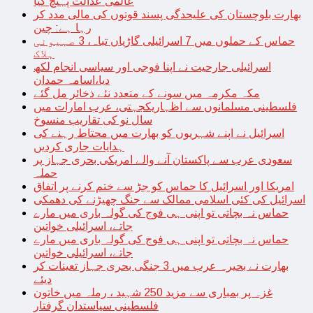
عالمی عدالت پہنچ گیا
بھارت بلوچستان کی علیحدگی پسند قوتوں کی مالی مدد کر
رہا ہے: چین
حماس کے حملوں میں 7 اسرائیلی گاڑیاں تباہ، 3 صہیونی
ہلاک
اسرائیلی جارحیت نے اپنا فوجی اور سیاسی انجام لکھ
دیا،اسامہ حمدان
مکہ مکرمہ میں سونے کے متعدد نئے ذخائر مل گئے
فلسطینی مسلمانوں سے اظہاریکجہتی، عرب امارات میں
سال نو کی تقاریب منسوخ
اسرائیل نے اپنے شہریوں کو بھارت میں محتاط رہنے کی
ہدایات جاری کردیں
سعودی عرب سے پاکستان آنے والے امریکی بحری جہاز پر
حملہ
امریکا اور اسرائیل کا حماس کو جڑ سے ختم کرنے پر اتفاق
اسرائیل کی کئی اسلامی ممالک سے جنگ چھیڑنے کی دھمکی
حماس نہ بچاتی تو اپنی ہی فوج کی گولہ باری میں مارے
جاتے، اسرائیلی خواتین
حماس نہ بچاتی تو اپنی ہی فوج کی گولہ باری میں مارے
جاتے، اسرائیلی خواتین
بھارت نے بحیرہ عرب میں 3 جنگی بحری جہاز تعینات کر
دیئے
غزہ پر بمباری سے مزید 250 شہید ، رملہ میں خاتون
فلسطینی سیاستدان گرفتار