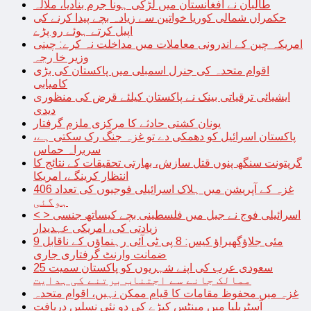
طالبان نے افغانستان میں لڑکی ہونا جرم بنادیا، ملالہ
حکمراں شمالی کوریا خواتین سے زیادہ بچے پیدا کرنے کی
اپیل کرتے ہوئے رو پڑے
امریکہ چین کے اندرونی معاملات میں مداخلت نہ کرے: چینی
وزیر خا رجہ
اقوام متحدہ کی جنرل اسمبلی میں پاکستان کی بڑی
کامیابی
ایشیائی ترقیاتی بینک نے پاکستان کیلئے قرض کی منظوری
دیدی
یونان کشتی حادثے کا مرکزی ملزم گرفتار
پاکستان اسرائیل کو دھمکی دے تو غزہ جنگ رک سکتی ہے،
سربراہ حماس
گرپتونت سنگھ پنوں قتل سازش، بھارتی تحقیقات کے نتائج کا
انتظار کرینگے، امریکا
غزہ کے آپریشن میں ہلاک اسرائیلی فوجیوں کی تعداد 406
ہوگئی
< > اسرائیلی فوج نے جیل میں فلسطینی بچے کیساتھ جنسی
زیادتی کی، امریکی عہدیدار
9 مئی جلاؤگھیراؤ کیس: 8 پی ٹی آئی رہنماؤں کے ناقابل
ضمانت وارنٹ گرفتاری جاری
سعودی عرب کی اپنے شہریوں کو پاکستان سمیت 25
ممالک جانے سے اجتناب برتنے کی ہدایت
غزہ میں محفوظ مقامات کا قیام ممکن نہیں، اقوام متحدہ
آسٹریلیا میں مینٹس کیڑے کی دو نئی نسلیں دریافت