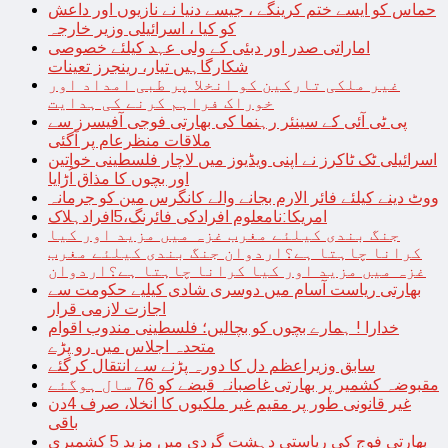
حماس کو ایسے ختم کرینگے ، جیسے دنیا نے نازیوں اور داعش
کو کیا ، اسرائیلی وزیر خارجہ
اماراتی صدر اور دبئی کے ولی عہد کیلئے خصوصی
شکارگاہیں تیار، رینجرز تعینات
غیر ملکی تارکین کو انخلا پر طبی امداد اور
خوراک فراہم کرنے کی ہدایت
پی ٹی آئی کے سینئر رہنما کی بھارتی فوجی آفیسرز سے
ملاقات منظرعام پر آگئی
اسرائیلی ٹک ٹاکرز نے اپنی ویڈیوز میں لاچار فلسطینی خواتین
اور بچوں کا مذاق اُڑایا
ووٹ دینے کیلئے فائر الارم بجانے والے کانگرس مین کو جرمانہ
امریکا:نامعلوم افرادکی فائرنگ،5افرادہلاک
جنگ بندی کیلئے مغرب غزہ میں مزید اور کیا
کرانا چاہتا ہے؟اردوان جنگ بندی کیلئے مغرب
غزہ میں مزید اور کیا کرانا چاہتا ہے؟اردوان
بھارتی ریاست آسام میں دوسری شادی کیلیے حکومت سے
اجازت لازمی قرار
خدارا ! ہمارے بچوں کو بچالیں؛ فلسطینی مندوب اقوام
متحدہ اجلاس میں رو پڑے
سابق وزیراعظم دل کا دورہ پڑنے سے انتقال کرگئے
مقبوضہ کشمیر پر بھارتی غاصبانہ قبضے کو 76 سال ہوگئے
غیر قانونی طور پر مقیم غیر ملکیوں کا انخلا، صرف 4دن
باقی
بھارتی فوج کی ریاستی دہشت گردی میں مزید 5 کشمیری