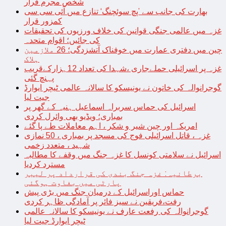
شخص مجرم قرار
بھارت کی جانب سے ’پچ سوئچنگ‘ تنازع میں آئی سی سی
کمزور قرار
غزہ میں عالمی جنگی قوانین کی خلاف ورزیوں کی تحقیقات
کی جائیں؛ اقوام متحدہ
چین میں دفتری عمارت میں خوفناک آتشزدگی؛ 26 ملازمین
ہلاک
غزہ پر اسرائیلی حملےجاری ،شہدا کی تعداد 12ہزارکےقریب
پہنچ گئی
گوجرانوالہ کی خاتون نے یونیسکو کا سالانہ عالمی ٹیچر ایوارڈ
جیت لیا
اسرائیل کی حماس سربراہ اسماعیل ہنیہ کے گھر پر
بمباری؛ ویڈیو بھی وائرل کردی
امریکہ اور چین شیر و شکر ، اہم معاملات طے پا گئے
غزہ ، قاتل اسرائیلی فوج کی مسجد پر بمباری ، 50 نمازی
شہید ، متعدد زخمی
اسرائیل نے سلامتی کونسل کا غزہ جنگ میں وقفے کا مطالبہ
مسترد کردیا
برطانیہ: غزہ جنگ بندی کی قرارداد پر لیبر
پارٹی میں بغاوت ہوگئی
حماس اوراسرائیل کے درمیان جنگ میں بڑی پیش
رفت،فریقین نے سیز فائر پر آمادگی ظاہر کردی
گوجرانوالہ کی رفعت عارف نے یونیسکو کا سالانہ عالمی
ٹیچر ایوارڈ جیت لیا