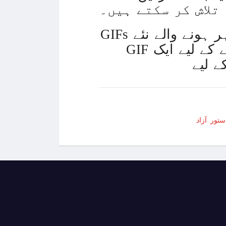
تلاش کر سکتے ہیں۔
GIFs شیئر کرنے کے لیے، صارف تھریڈز کمپوزر کے اختیارات میں ظاہر ہونے والے نئے
12 ہوگئی، 700 افراد زخمی
GIF آئیکن کا استعمال کریں گے۔ اس طرح صارف اپنا پیغام پہنچانے کے لیے ایک
ر ہم جنس پرستی پر سزائیں ختم کرنے کا مطالبہ
جرین کے کیمپ پر چھاپہ، 4 فلسطینی شہید
ز، امیرالبحر سے باہمی دلچسپی کے امور پر گفتگو
وں پر بمباری ، مزید 90 فلسطینی شہید
عی مشینری کمپنی کے ٹریکٹر اور انجن کے عطیات
لی حملے میں صحافی اور تین امدادی کارکن شہید
شیخ مشعل الاحمد الصباح کویت کے نئے امیر مقرر
ں جنگ بندی کب ہوگی اور فائدہ کس کو ہوگا؟