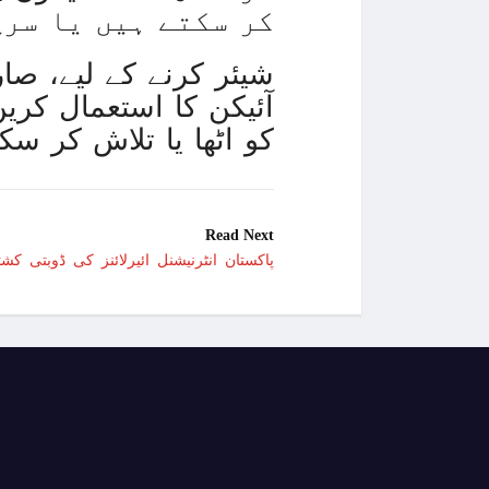
کر سکتے ہیں یا سرچ
مناسب متحرک تصویر کے لیے GIPHY کو اٹھا یا تل
Read Next
پاکستان انٹرنیشنل ائیرلائنز کی ڈوبتی کش