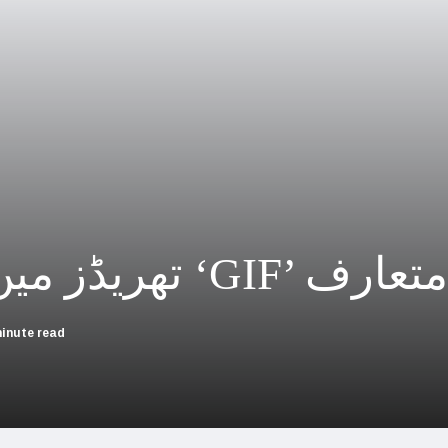
چین؛ میزائل یونٹ سے منسلک 4 جرنیلوں سمیت 9 فوجی اہلکارپارلیمنٹ سے برطرف
فلسطینیوں کی نسل کشی، جنوبی
بھارت بلوچستان کی عل
حماس کے حملوں میں 7 اسرائیلی گ
اسرائیلی جارحیت نے ا
فلسطینی مسلمانوں سے اظہاریکجہ
 فیچر متعارف
اسرائیل نے اپنے شہریوں ک
سعودی عرب سے
minute read
امریکا ا
اسرائیل کی