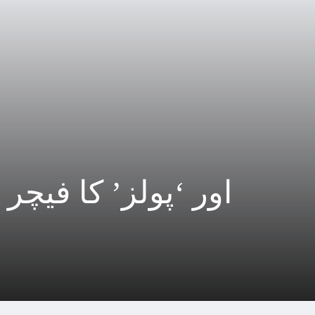
تھریڈز میں ‘GIF’ اور ‘پولز’ کا