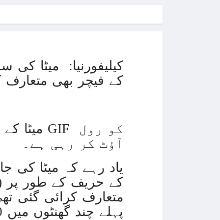
کیلیفورنیا: میٹا کی 
ہوئے پولز اور GIF کے فیچر بھی متع
آؤٹ کر رہی ہے۔
متعارف کرائی گئی تھ
پہلے چند گھنٹوں میں 10 ملین سے زیادہ لوگوں نے ایپ کے لیے سائن اپ کیا۔