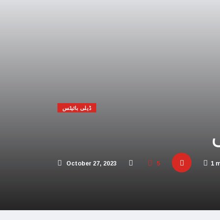
 افریقہ اسرائیل کیخلاف عالمی عدالت پہنچ گیا
یحدگی پسند قوتوں کی مالی مدد کر رہا ہے: چین
اڑیاں تباہ، 3 صہیونی ہلاک
پنا فوجی اور سیاسی انجام لکھ دیا،اسامہ حمدان
مکہ مکرمہ میں سونے کے متعدد نئے ذخائر مل گئے
ڈیلی بائیٹس
تی، عرب امارات میں سال نو کی تقاریب منسوخ
و بھارت میں محتاط رہنے کی ہدایات جاری کردیں
 پاکستان آنے والے امریکی بحری جہاز پر حملہ
October 27, 2023
5
1 
ور اسرائیل کا حماس کو جڑ سے ختم کرنے پر اتفاق
 کئی اسلامی ممالک سے جنگ چھیڑنے کی دھمکی