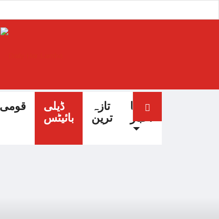
آج کا
تازہ
ڈیلی
قومی
اخبار
ترین
بائیٹس