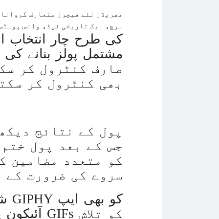
تھریڈز نئے فیچرز متعارف کروانا ج
سرچ، ایک تاریخی فیڈ، وائس پوسٹس،
صارف کنٹرول کر سکت
بھی کنٹرول کر سکتے
پول کے نتائج دیکھ
جس کے بعد پول ختم
کو متعدد مضامین ک
سروے کی ضرورت کے 