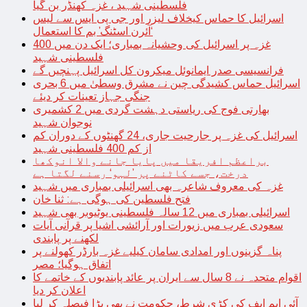
فلسطینی شہید ، غزہ کھنڈر بن گیا
اسرائیل کا حماس کیخلاف لیزر اور جی پی ایس سے لیس
‘آئرن اسٹنگ’ بم کا استعمال
غزہ پر اسرائیل کی وحشیانہ بمباری؛ ایک دن میں 400
فلسطینی شہید
فرانسیسی صدر ایمانوئل میکرون کل اسرائیل پہنچیں گے
اسرائیل حماس کشیدگی چین نے مشرق وسطیٰ میں 6 بحری
جنگی جہاز تعینات کر دیئے
بھارتی فوج کی ریاستی دہشت گردی میں 2 کشمیری
نوجوان شہید
اسرائیل کی غزہ پر جارحیت جاری، 24 گھنٹوں کے دوران کم
از کم 400 فلسطینی شہید
براعظم افریقا میں پایا جانے والا انوکھا
درخت، جسے کاٹنے پر ’لہو‘ رسنے لگتا ہے
غزہ کی معروف شاعرہ بھی اسرائیلی بمباری میں شہید
فتح فلسطین کی ہوگی ہے: ثنا خان
اسرائیلی بمباری میں 12 سالہ فلسطینی یوٹیوبر بھی شہید
سعودی عرب میں زیورات اور آرائشی اشیا پر قرآنی آیات
لکھنے پر پابندی
پناہ گزینوں اور امدادی سامان کیلیے غزہ بارڈر کھولنے پر
اتفاق ہوگیا؛ مصر
اقوام متحدہ نے 8 سال سے ایران پر عائد پابندیوں کے خاتمے کا
اعلان کر دیا
آئی ایم ایف کی کڑی شرط، حکومت نے بھی بڑا فیصلہ کر لیا