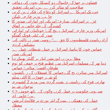
فصلوں پر چھڑکے جانیوالے دو کیمیکل بچوں کی دماغی
صلاحیت کو متاثر کررہے ہیں، امریکی تحقیق
جب تک امریکا ہے اسرائیل کو دفاع کی فکر نہیں کرنی
چاہیے: وزیر خارجہ بلنکن
غزہ پر اسرائیلی بمباری؛ امریکی اور اماراتی صدور کا
کشیدگی کے جلد خاتمے پر اتفاق
امریکی وزیر خارجہ اسرائیل پہنچ گئے؛ جوبائیڈن اور اماراتی
صدر کی ٹیلی فونک گفتگو
’آزاد ریاست فلسطینیوں کا حق ہے‘؛ روسی صدر نے ثالثی کی
پیشکش کردی
حماس خون کا پیاسا، اسرائیل پر حملے شیطانی عمل ہے:
امریکی صدر
مظاہرین نے اپوزیشن لیڈر پر گلیٹر پھینک دیا
دنیا بھر کے مسلمان اسرائیل سے عظیم فتح پر جمعے کو ’یومِ
طوفانِ اقصیٰ‘ منائیں؛ حماس
اسرائیل میں سائرن بج گئے،حماس کا عسقلان کے رہائشیوں
کو شہر چھوڑنے کا الٹی میٹم
بھارتی فوج کی ریاستی دہشت گردی میں مزید 2 کشمیری
نوجوان شہید
< > صیہونی حکومت پر حملہ کرنے والوں کے ہاتھ چومتے
ہیں؛ خامنہ ای
حملے کی دھمکی ،ہیمبرگ ایئر پورٹ پر فلائیٹ آپریشن
معطل
بنگلادیش کی سابق وزیراعظم کی طبیعت انتہائی ناساز