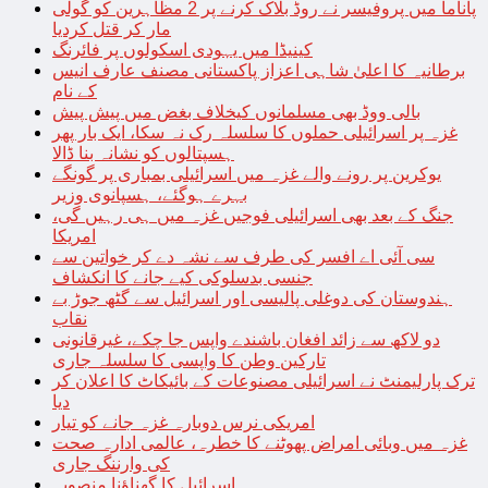
پاناما میں پروفیسر نے روڈ بلاک کرنے پر 2 مظاہرین کو گولی
مار کر قتل کردیا
کینیڈا میں یہودی اسکولوں پر فائرنگ
برطانیہ کا اعلیٰ شاہی اعزاز پاکستانی مصنف عارف انیس
کے نام
بالی ووڈ بھی مسلمانوں کیخلاف بغض میں پیش پیش
غزہ پر اسرائیلی حملوں کا سلسلہ رک نہ سکا، ایک بار پھر
ہسپتالوں کو نشانہ بنا ڈالا
یوکرین پر رونے والے غزہ میں اسرائیلی بمباری پر گونگے
بہرے ہوگئے، ہسپانوی وزیر
جنگ کے بعد بھی اسرائیلی فوجیں غزہ میں ہی رہیں گی،
امریکا
سی آئی اے افسر کی طرف سے نشہ دے کر خواتین سے
جنسی بدسلوکی کیے جانے کا انکشاف
ہندوستان کی دوغلی پالیسی اور اسرائیل سے گٹھ جوڑ بے
نقاب
دو لاکھ سے زائد افغان باشندے واپس جا چکے، غیرقانونی
تارکین وطن کا واپسی کا سلسلہ جاری
ترک پارلیمنٹ نے اسرائیلی مصنوعات کے بائیکاٹ کا اعلان کر
دیا
امریکی نرس دوبارہ غزہ جانے کو تیار
غزہ میں وبائی امراض پھوٹنے کا خطرہ، عالمی ادارہ صحت
کی وارننگ جاری
اسرائیل کا گھناؤنا منصوبہ