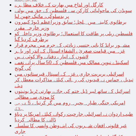
کارگل اور لداخ میں بھارت کے خلاف مظاہرے
سویڈن کی ماحولیاتی کارکن سے فلسطین کے حق میں بولنے
پر بدسلوکی، مائیک چھین لیا
برطانوی کابینہ میں ہلچل؛ سابق وزیراعظم ڈیوڈ کیمرون
وزیر خارجہ مقرر
فلسطین ریلی پر طاقت کا استعمال؛ برطانوی وزیر داخلہ کو
برطرف کردیا گیا
مشہور برانڈ کا بانی جنسی زیادتی کے جرم میں مجرم قرار
غزہ میں قیامت صغریٰ ، الشفاء اسپتال کے اندر اور باہر
لاشوں کے انبار ، دفنانے والا کوئی نہیں
اسکینڈے نیوین ممالک میں فلسطین کے 50 سال پرانے نغمے
کی گونج
اسرائیلی بربریت جاری ، غزہ کے اسپتال قبرستانوں میں
تبدیل ، حماس نے قیدیوں کی رہائی کیلئے مذاکرات معطل کر
دیئے
اسرائیل کے ساتھ لیبر ڈیل ختم کی جائے، بھارتی ٹریڈ یونینوں
کا مودی سے مطالبہ
امریکی جنگی طیارہ بحیرہ روم میں گر کرتباہ، 5 فوجی
ہلاک
طیب اردوان نے اسرائیلی جارحیت رکوانے کیلئے امریکا پر دباؤ
ڈالنے کا مطالبہ کردیا
غیر قانونی افغان شہریوں کی اپنےوطن واپسی کا سلسلہ
جاری