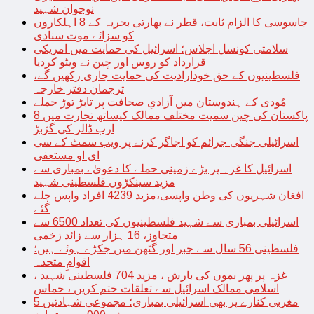
نوجوان شہید
جاسوسی کا الزام ثابت، قطر نے بھارتی بحریہ کے 8 اہلکاروں
کو سزائے موت سنادی
سلامتی کونسل اجلاس؛ اسرائیل کی حمایت میں امریکی
قرارداد کو روس اور چین نے ویٹو کردیا
فلسطینیوں کے حق خودارادیت کی حمایت جاری رکھیں گے،
ترجمان دفتر خارجہ
مُودی کے ہندوستان میں آزادیِ صحافت پر تابڑ توڑ حملے
پاکستان کی چین سمیت مختلف ممالک کیساتھ تجارت میں 8
ارب ڈالر کی گڑبڑ
اسرائیلی جنگی جرائم کو اجاگر کرنے پر ویب سمٹ کے سی
ای او مستعفی
اسرائیل کا غزہ پر بڑے زمینی حملے کا دعویٰ ، بمباری سے
مزید سینکڑوں فلسطینی شہید
افغان شہریوں کی وطن واپسی،مزید 4239 افراد واپس چلے
گئے
اسرائیلی بمباری سے شہید فلسطینیوں کی تعداد 6500 سے
متجاوز، 16 ہزار سے زائد زخمی
فلسطینی 56 سال سے جبر اور گٹھن میں جکڑے ہوئے ہیں؛
اقوامِ متحدہ
غزہ پر پھر بموں کی بارش ، مزید 704 فلسطینی شہید ،
اسلامی ممالک اسرائیل سے تعلقات ختم کریں ، حماس
مغربی کنارے پر بھی اسرائیلی بمباری؛ مجموعی شہادتیں 5