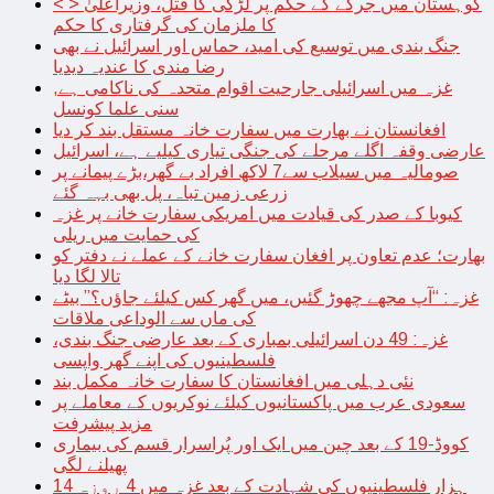
< > کوہستان میں جرگے کے حکم پر لڑکی کا قتل، وزیراعلیٰ
کا ملزمان کی گرفتاری کا حکم
جنگ بندی میں توسیع کی امید، حماس اور اسرائیل نے بھی
رضا مندی کا عندیہ دیدیا
غزہ میں اسرائیلی جارحیت اقوام متحدہ کی ناکامی ہے,
سنی علما کونسل
افغانستان نے بھارت میں سفارت خانہ مستقل بند کر دیا
عارضی وقفہ اگلے مرحلے کی جنگی تیاری کیلیے ہے، اسرائیل
صومالیہ میں سیلاب سے7 لاکھ افراد بے گھر،بڑے پیمانے پر
زرعی زمین تباہ، پل بھی بہہ گئے
کیوبا کے صدر کی قیادت میں امریکی سفارت خانے پر غزہ
کی حمایت میں ریلی
بھارت؛ عدم تعاون پر افغان سفارت خانے کے عملے نے دفتر کو
تالا لگا دیا
غزہ: “آپ مجھے چھوڑ گئیں، میں گھر کس کیلئے جاؤں؟” بیٹے
کی ماں سے الوداعی ملاقات
غزہ: 49 دن اسرائیلی بمباری کے بعد عارضی جنگ بندی،
فلسطینیوں کی اپنے گھر واپسی
نئی دہلی میں افغانستان کا سفارت خانہ مکمل بند
سعودی عرب میں پاکستانیوں کیلئے نوکریوں کے معاملے پر
مزید پیشرفت
کووڈ-19 کے بعد چین میں ایک اور پُراسرار قسم کی بیماری
پھیلنے لگی
14 ہزار فلسطینیوں کی شہادت کے بعد غزہ میں 4 روزہ