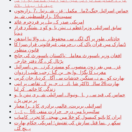
چیف کا بیٹا ہلاک
حماس اسرائیل جنگ،2ماہ مکمل: غزہ شہرتباہ،7ہزاربچوں
سمیت16ہزارفلسطینی شہید
امریکی صدر کے بیٹے پر فردجرم عائد
سابق اسرائیلی وزیراعظم نے نیتن یاہو کو دہشتگرد قرار
دیدیا
حادثاتی طور پر آگ لگنے سے محفوظ رہنے والا نیا ایندھن
ڈنمارک میں قرآن پاک کی بےحرمتی غیرقانونی قرار،سزا کا
قانون منظور
افغان وزیر پاسپورٹ معاملہ :پاکستان پاسپورٹ کی جانچ
پڑتال کرے گا، دفتر خارجہ
غزہ میں بفر زون منصوبے کو مسترد کرتے ہیں ،اسرائیل
مغرب کا بگڑا ہوا بچہ بن گیا :رجب طیب اردوان
بھارت کو ہم نے سنگین خدشات سے آگاہ کردیا، جان کربی
بھارت،26 سالہ ڈاکٹر شاہانہ نے جہیز کے تقاضے پر اپنی
زندگی کا خاتمہ کر لیا
حماس کی قید سے رہا ہونیوالے اسرائیلی شہری نیتن یاہو
پر برس پڑے
اسرائیلی بربریت، عالمی برادری کا دہرا معیار
سائیبیریا میں درجہ حرارت منفی 56 ہوگیا
ایران کا بائیو کیپسول کو خلا میں بھیجنے کا تجربہ کامیاب
سکھ رہنما قتل سازش کی تفتیش؛ امریکی حکام بھارت
پہنچ گئے