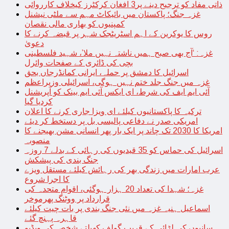
ذاتی مفاد کو ترجیح دینے پر3 افغان کرکٹرز کیخلاف کارروائی
غزہ جنگ؛ پاکستان میں بائیکاٹ مہم سے ملٹی نیشنل
کمپنیوں کو بھاری مالی نقصان
روس کا یوکرین کے اہم اسٹریٹجک شہر پر قبضہ کرنے کا
دعویٰ
غزہ: ‘آج بھی صبح ہمیں ناشتہ نہیں ملا’، شہید فلسطینی
بچی کی ڈائری کے صفحات وائرل
اسرائیل کا دمشق پر حملہ، ایرانی کمانڈرجاں بحق
غزہ میں جنگ جلد ختم نہیں ہوگی، اسرائیلی وزیراعظم
آئی ایم ایف کی شرط، ای ایکس آئی ایم بینک کو آپریشنل
کردیا گیا
ترکیہ کا پاکستانیوں کیلئے ای ویزا جاری کرنے کا اعلان
امریکی صدر نے دفاعی پالیسی بل پر دستخط کر دیئے
امریکا کا 2030 تک چاند پر ایک بار پھر انسانی مشن بھیجنے کا
منصوبہ
اسرائیل کی حماس کو 35 قیدیوں کی رہائی کے بدلے 7 روزہ
جنگ بندی کی پیشکش
عرب امارات میں زندگی بھر کی رہائش کیلئے مستقل ویزے
کا اجرا شروع
غزہ؛ شہدا کی تعداد 20 ہزار ہوگئی، اقوام متحدہ کی
قرارداد پر ووٹنگ پھرموخر
اسماعیل ہنیہ غزہ میں نئی جنگ بندی پر بات چیت کیلئے
قاہرہ پہنچ گئے
سانپوں کی لڑائی کے قریب گولف کھیلتے شخص کی ویڈیو