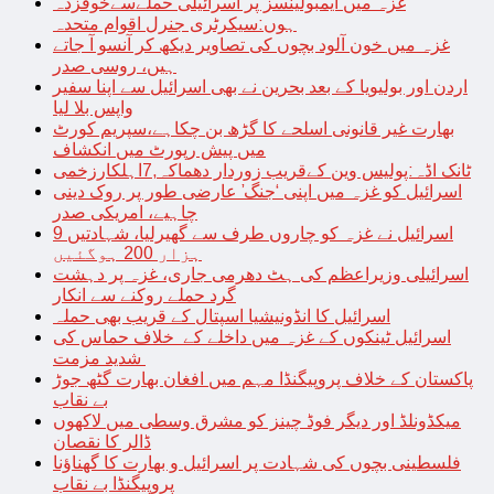
غزہ میں ایمبولینسز پر اسرائیلی حملےسےخوفزدہ
ہوں:سیکرٹری جنرل اقوام متحدہ
غزہ میں خون آلود بچوں کی تصاویر دیکھ کر آنسو آ جاتے
ہیں، روسی صدر
اردن اور بولیویا کے بعد بحرین نے بھی اسرائیل سے اپنا سفیر
واپس بلا لیا
بھارت غیر قانونی اسلحے کا گڑھ بن چکاہے،سپریم کورٹ
میں پیش رپورٹ میں انکشاف
ٹانک اڈہ:پولیس وین کےقریب زوردار دھماکہ,7اہلکارزخمی
اسرائیل کو غزہ میں اپنی ‘جنگ’ عارضی طور پر روک دینی
چاہیے، امریکی صدر
اسرائیل نے غزہ کو چاروں طرف سے گھیرلیا، شہادتیں 9
ہزار 200 ہوگئیں
اسرائیلی وزیراعظم کی ہٹ دھرمی جاری، غزہ پر دہشت
گرد حملے روکنے سے انکار
اسرائیل کا انڈونیشیا اسپتال کے قریب بھی حملہ
اسرائیل ٹینکوں کے غزہ میں داخلے کے خلاف حماس کی
شدید مزمت
پاکستان کے خلاف پروپیگنڈا مہم میں افغان بھارت گٹھ جوڑ
بے نقاب
میکڈونلڈ اور دیگر فوڈ چینز کو مشرق وسطی میں لاکھوں
ڈالر کا نقصان
فلسطینی بچوں کی شہادت پر اسرائیل و بھارت کا گھناؤنا
پروپیگنڈا بے نقاب