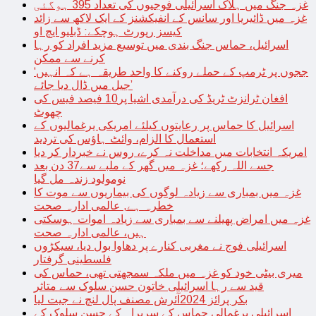
غزہ جنگ میں ہلاک اسرائیلی فوجیوں کی تعداد 395 ہوگئی
غزہ میں ڈائیریا اور سانس کے انفیکشنز کے ایک لاکھ سے زائد
کیسز رپورٹ ہوچکے: ڈبلیو ایچ او
اسرائیل، حماس جنگ بندی میں توسیع مزید افراد کو رہا
کرنے سے ممکن
‘ججوں پر ٹرمپ کے حملے روکنے کا واحد طریقہ ہے کہ انہیں
جیل میں ڈال دیا جائے’
افغان ٹرانزٹ ٹریڈ کی درآمدی اشیا پر10 فیصد فیس کی
چھوٹ
اسرائیل کا حماس پر رعایتوں کیلئے امریکی یرغمالیوں کے
استعمال کا الزام، وائٹ ہاؤس کی تردید
امریکہ انتخابات میں مداخلت نہ کرے، روس نے خبردار کر دیا
جسے اللہ رکھے؛ غزہ میں گھر کے ملبے سے37 دن بعد
نومولود زندہ مل گیا
غزہ میں بمباری سے زیادہ لوگوں کی بیماریوں سے موت کا
خطرہ ہے, عالمی ادارہ صحت
غزہ میں امراض پھیلنے سے بمباری سے زیادہ اموات ہوسکتی
ہیں، عالمی ادارہ صحت
اسرائیلی فوج نے مغربی کنارے پر دھاوا بول دیا، سیکڑوں
فلسطینی گرفتار
میری بیٹی خود کو غزہ میں ملکہ سمجھتی تھی، حماس کی
قید سے رہا اسرائیلی خاتون حسن سلوک سے متاثر
بکر پرائز 2024آئرش مصنف پال لنچ نے جیت لیا
اسرائیلی یرغمالی حماس کے سربراہ کے حسن سلوک کے