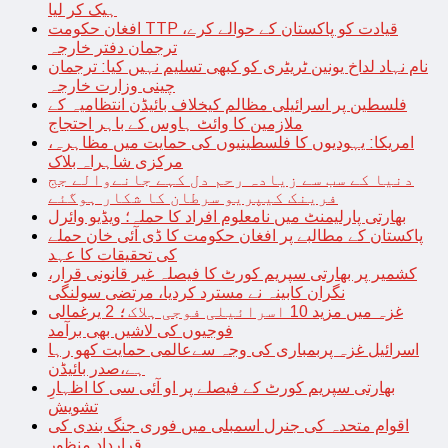
ہیک کر لیا
افغان حکومت TTP قیادت کو پاکستان کے حوالے کرے،
ترجمان دفتر خارجہ
نام نہاد لداخ یونین ٹریٹری کو کبھی تسلیم نہیں کیا: ترجمان
چینی وزارت خارجہ
فلسطین پر اسرائیلی مظالم کیخلاف بائیڈن انتظامیہ کے
ملازمین کا وائٹ ہاوس کے باہر احتجاج
امریکا: یہودیوں کا فلسطینیوں کی حمایت میں مظاہرہ،
مرکزی شاہراہ بلاک
دنیا کے سب سے زیادہ رحم دل کہے جانےوالے جج
فرینک کیپریو سرطان کا شکار ہوگئے
بھارتی پارلیمنٹ میں نامعلوم افراد کا حملہ؛ ویڈیو وائرل
پاکستان کے مطالبے پر افغان حکومت کا ڈی آئی خان حملے
کی تحقیقات کا عہد
کشمیر پر بھارتی سپریم کورٹ کا فیصلہ غیر قانونی قرار،
نگران کابینہ نے مسترد کردیا، مرتضی سولنگی
غزہ میں مزید 10 اسرائیلی فوجی ہلاک؛ 2 یرغمالی
فوجیوں کی لاشیں بھی برآمد
اسرائیل غزہ پربمباری کی وجہ سےعالمی حمایت کھو رہا
ہے،صدر بائیڈن
بھارتی سپریم کورٹ کے فیصلے پر او آئی سی کا اظہارِ
تشویش
اقوام متحدہ کی جنرل اسمبلی میں فوری جنگ بندی کی
قرارداد منظور