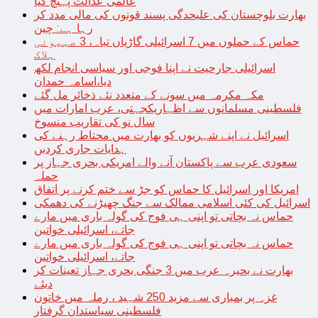
عالمی عدالت پہنچ گیا
بھارت بلوچستان کی علیحدگی پسند قوتوں کی مالی مدد کر
رہا ہے: چین
حماس کے حملوں میں 7 اسرائیلی گاڑیاں تباہ، 3 صہیونی
ہلاک
اسرائیلی جارحیت نے اپنا فوجی اور سیاسی انجام لکھ
دیا،اسامہ حمدان
مکہ مکرمہ میں سونے کے متعدد نئے ذخائر مل گئے
فلسطینی مسلمانوں سے اظہاریکجہتی، عرب امارات میں
سال نو کی تقاریب منسوخ
اسرائیل نے اپنے شہریوں کو بھارت میں محتاط رہنے کی
ہدایات جاری کردیں
سعودی عرب سے پاکستان آنے والے امریکی بحری جہاز پر
حملہ
امریکا اور اسرائیل کا حماس کو جڑ سے ختم کرنے پر اتفاق
اسرائیل کی کئی اسلامی ممالک سے جنگ چھیڑنے کی دھمکی
حماس نہ بچاتی تو اپنی ہی فوج کی گولہ باری میں مارے
جاتے، اسرائیلی خواتین
حماس نہ بچاتی تو اپنی ہی فوج کی گولہ باری میں مارے
جاتے، اسرائیلی خواتین
بھارت نے بحیرہ عرب میں 3 جنگی بحری جہاز تعینات کر
دیئے
غزہ پر بمباری سے مزید 250 شہید ، رملہ میں خاتون
فلسطینی سیاستدان گرفتار