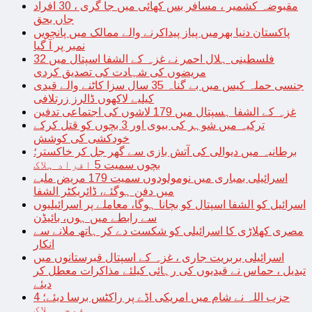
مقبوضہ کشمیر ، مسافر بس کھائی میں جا گری ، 30 افراد
جاں بحق
پاکستان دنیا بھرمیں پیاز پیداکرنے والے ممالک میں پانچویں
نمبر پر آ گیا
فلسطینی ہلال احمر نے غزہ کے الشفا اسپتال میں 32
مریضوں کی شہادت کی تصدیق کردی
جنسی حملہ کیس میں بے گناہ 35 سال سزا کاٹنے والے قیدی
کیلیے لاکھوں ڈالرز زرتلافی
غزہ کے الشفا ہسپتال میں 179 لاشوں کی اجتماعی تدفین
ترکیہ میں شوہر کی بیوی اور 3 بچوں کو قتل کرکے
خودکشی کی کوشش
برطانیہ میں دیوالی کی آتش بازی سے گھر جل کر خاکستر؛
بچوں سمیت 5 افراد ہلاک
اسرائیلی بمباری میں نومولودوں سمیت 179 مریض ملبے
میں دفن ہوگئے، ڈائریکٹر الشفا
اسرائیل کو الشفا اسپتال کو بچانا ہوگا، معاملے پر اسرائیلیوں
سے رابطے میں ہوں، بائیڈن
مصری کھلاڑی کا اسرائیلی کو شکست دے کر ہاتھ ملانے سے
انکار
اسرائیلی بربریت جاری ، غزہ کے اسپتال قبرستانوں میں
تبدیل ، حماس نے قیدیوں کی رہائی کیلئے مذاکرات معطل کر
دیئے
حزب اللہ نے شام میں امریکی اڈے پر راکٹس برسا دیئے؛ 4
فوجی ہلاک