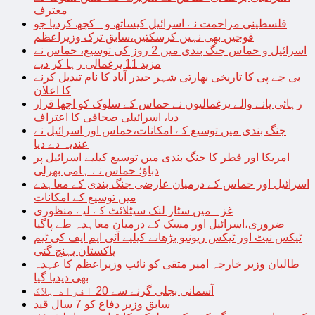
معترف
فلسطینی مزاحمت نے اسرائیل کیساتھ وہ کچھ کردیا جو
فوجیں بھی نہیں کرسکتیں،سابق ترک وزیراعظم
اسرائیل و حماس جنگ بندی میں 2 روز کی توسیع، حماس نے
مزید 11 یرغمالی رہا کر دیے
بی جے پی کا تاریخی بھارتی شہر حیدر آباد کا نام تبدیل کرنے
کا اعلان
رہائی پانے والے یرغمالیوں نے حماس کے سلوک کو اچھا قرار
دیا، اسرائیلی صحافی کا اعتراف
جنگ بندی میں توسیع کے امکانات،حماس اور اسرائیل نے
عندیہ دے دیا
امریکا اور قطر کا جنگ بندی میں توسیع کیلیے اسرائیل پر
دباؤ؛ حماس نے ہامی بھرلی
اسرائیل اور حماس کے درمیان عارضی جنگ بندی کے معاہدے
میں توسیع کے امکانات
غزہ میں سٹار لنک سیٹلائٹ کے لیے منظوری
ضروری،اسرائیل اور مسک کے درمیان معاہدہ طے پاگیا
ٹیکس نیٹ اور ٹیکس ریونیو بڑھانے کیلیے آئی ایم ایف کی ٹیم
پاکستان پہنچ گئی
طالبان وزیر خارجہ امیر متقی کو نائب وزیراعظم کا عہدہ
بھی دیدیا گیا
آسمانی بجلی گرنے سے 20 افراد ہلاک
سابق وزیر دفاع کو 7 سال قید