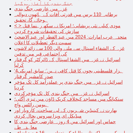
جنگ بندی کا آغاز ہوگیا
غزہ میں عارضی جنگ بندی
برطانیہ 110 برس میں قدرتی آفات کے ہاتھوں دیوالیہ
ہوجائے گا، تحقیق
< > مودی کیلیے نئی پریشانی؛ امریکا نے سکھ رہنما قتل
سازش کی تحقیقات شروع کردیں
متحدہ عرب امارات: 2024 میں عید الفطر اور عید الاضحیٰ
سمیت دیگر تعطیلات کا اعلان
غزہ کے الشفاء اسپتال سے ملنے والی 100 سے زائد لاشوں
کی اجتماعی قبر میں تدفین
اسرائیل نے غزہ میں الشفا اسپتال کے ڈائرکٹر کو گرفتار
کرلیا
‘4ہزار فلسطینی بچوں کا قتل کافی نہیں’: سابق امریکی
صدر کامشیر گرفتار
اسرائیل نے غزہ میں جنگ بندی پر عملدرآمد کل تک مؤخر
کردیا
اسرائیل نے غزہ میں جنگ بندی کل تک مؤخرکردی
سنکیانگ میں مساجد کیخلاف کریک ڈاؤن میں تیزی آگئی؛
ہیومن رائٹس واچ
بھارت نے کینیڈین شہریوں کے لیے سیاحت، کاروبار اور
میڈیکل ای ویزا سروس بحال کردی
حماس اور اسرائیل میں 4 روزہ عارضی جنگ بندی کا
معاہدہ طے
امریکہ میں پاکستانی طلباء کی تعداد میں 16 فیصد اضافہ