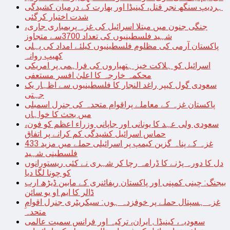
ہردیپ سنگھ نجر قتل، کینیڈا اور بھارت کے درمیان کشیدگی
شدت اختیار کرگئی
جنگی جنون میں مبتلا اسرائیل کی غزہ پربمباری جاری،
شہید فلسطینیوں کی تعداد 3700سے متجاوز
پاکستان آرمی کی مظلوم فلسطینیوں کیلئے امداد کی پہلی
کھیپ روانہ
اسرائیل کو ہلاکت خیز ہتھیاروں کی فراہمی پر امریکی
محکمہ خارجہ کا اعلیٰ افسر مستعفی
سعودی گول کیپر راغد النجار کا فلسطینیوں سے اظہار یک
جہتی
پاکستان غزہ کے معاملے پراقوام متحدہ کی جنرل اسمبلی
میں بحث کا خواہاں
سعودی ولی عہد کا یونانی اور جاپانی وزراء اعظم کو فون،
حماس اسرائیل کشیدگی کم کرانے پر اتفاق
غزہ کے پناہ گزین کیمپ پر اسرائیلی حملے میں مزید 433
فلسطینی شہید
دل کا دورہ پڑنے کا ڈرامہ رچا کر شہری نے کئی ریستورانوں
کو چونا لگا دیا
بیجنگ: چینی کمپنی اور پاکستان ریفائنری کے مابین ڈیڑھ ارب
ڈالر کا ایم او یو سائن
غزہ ہسپتال حملے پر خوفزدہ ہوں: سیکریٹری جنرل اقوامِ
متحدہ
سعودیہ، کینیڈا , ایران، ترکیہ اور فرانس سمیت عالمی