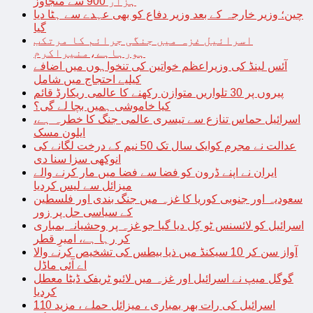
ہزار 900 سے متجاوز
چین؛ وزیر خارجہ کے بعد وزیر دفاع کو بھی عہدے سے ہٹا دیا
گیا
اسرائیل غزہ میں جنگی جرائم کا مرتکب
ہورہاہے،منیراکرم
آئس لینڈ کی وزیراعظم خواتین کی تنخواہوں میں اضافے
کیلیے احتجاج میں شامل
پیروں پر 30 تلواریں متوازن رکھنے کا عالمی ریکارڈ قائم
کیا خاموشی ہمیں بچا لے گی؟
اسرائیل حماس تنازع سے تیسری عالمی جنگ کا خطرہ ہے،
ایلون مسک
عدالت نے مجرم کوایک سال تک 50 نیم کے درخت لگانے کی
انوکھی سزا سنا دی
ایران نے اپنے ڈرون کو فضا سے فضا میں مار کرنے والے
میزائل سے لیس کردیا
سعودیہ اور جنوبی کوریا کا غزہ میں جنگ بندی اور فلسطین
کے سیاسی حل پر زور
اسرائیل کو لائسنس ٹو کِل دیا گیا جو غزہ پر وحشیانہ بمباری
کر رہا ہے، امیرِ قطر
آواز سن کر 10 سیکنڈ میں ذیا بیطس کی تشخیص کرنے والا
اے آئی ماڈل
گوگل میپ نے اسرائیل اور غزہ میں لائیو ٹریفک ڈیٹا معطل
کردیا
اسرائیل کی رات بھر بمباری ، میزائل حملے ، مزید 110