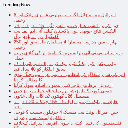
Trending Now
اسرائیل میں میزائل لگنے سے بھارتی شہری ہلاک اور 6
زخمی
چین کی رہائشی عمارت میں آتشزدگی، 15 افراد ہلاک
الیکشن نتائج جوبھی ہوں پاکستان کیلئے آئی ایم ایف سے
گفتگو اہم ہے، بلوم برگ
بھارت میں مدرسہ مسمار؛ 4 مسلمان جاں بحق اور 250
زخمی
وزیرستان؛ پی ٹی آئی پارلیمنٹرین کے امیدوار کی گاڑی پر بم
حملہ
وکی لیکس کو ہیکنگ ٹولز لیک کرنے والے سی آئی اے کے
سابق اہلکار کو 40 سال قید
امریکی شہر شکاگو کی انتظامیہ نے بھی غزہ میں جنگ بندی
کا مطالبہ کردیا
ارب پتی برطانوی تاجر ڈینی لیمبو نے اسلام قبول کرلیا
جنوبی کوریا کے اپوزیشن رہنما چاقو حملے میں زخمی
مسلسل 126 گھنٹوں تک گانے والی خاتون
جاپان میں ایک دن میں زلزلے کے 155 جھٹکے، 30 افراد
ہلاک
چین؛ میزائل یونٹ سے منسلک 4 جرنیلوں سمیت 9 فوجی
اہلکارپارلیمنٹ سے برطرف
فلسطینیوں کی نسل کشی، جنوبی افریقہ اسرائیل کیخلاف