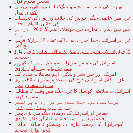
شخص مجرم قرار
بھارت کی جانب سے ’پچ سوئچنگ‘ تنازع میں آئی سی سی
کمزور قرار
غزہ میں عالمی جنگی قوانین کی خلاف ورزیوں کی تحقیقات
کی جائیں؛ اقوام متحدہ
چین میں دفتری عمارت میں خوفناک آتشزدگی؛ 26 ملازمین
ہلاک
غزہ پر اسرائیلی حملےجاری ،شہدا کی تعداد 12ہزارکےقریب
پہنچ گئی
گوجرانوالہ کی خاتون نے یونیسکو کا سالانہ عالمی ٹیچر ایوارڈ
جیت لیا
اسرائیل کی حماس سربراہ اسماعیل ہنیہ کے گھر پر
بمباری؛ ویڈیو بھی وائرل کردی
امریکہ اور چین شیر و شکر ، اہم معاملات طے پا گئے
غزہ ، قاتل اسرائیلی فوج کی مسجد پر بمباری ، 50 نمازی
شہید ، متعدد زخمی
اسرائیل نے سلامتی کونسل کا غزہ جنگ میں وقفے کا مطالبہ
مسترد کردیا
برطانیہ: غزہ جنگ بندی کی قرارداد پر لیبر
پارٹی میں بغاوت ہوگئی
حماس اوراسرائیل کے درمیان جنگ میں بڑی پیش
رفت،فریقین نے سیز فائر پر آمادگی ظاہر کردی
گوجرانوالہ کی رفعت عارف نے یونیسکو کا سالانہ عالمی
ٹیچر ایوارڈ جیت لیا