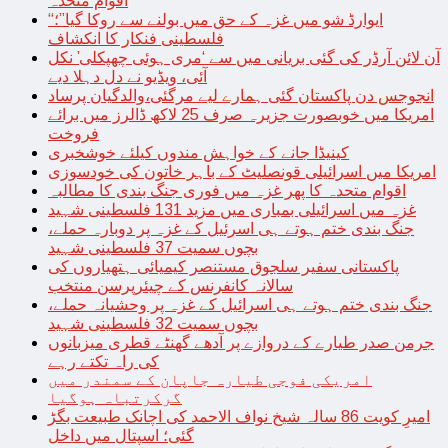
اقوام متحدہ
“ایوارڈ شو میں غزہ کے حق میں بولنے سے روکا گیا”؛
فلسطینی فنکار کا انکشاف
آن لائن آرڈر کی گئی بریانی میں سے ‘مری ہوئی چھپکلی’ نکل
آئی، ویڈیو نے دل دہلا دیے
انجوجس دن پاکستان گئی ہمارے لیے مرگئی،والدگیان پرساد
امریکا میں خوبصورت جزیرہ صرف 25 لاکھ ڈالرز میں برائے
فروخت
کینیڈا جانے کے خواہش مندوں کیلئے خوشخبری
امریکا میں اسرائیلی قونصلیٹ کے باہر خاتون کی خودسوزی
اقوام متحدہ کا پھر غزہ میں فوری جنگ بندی کا مطالبہ
غزہ میں اسرائیلی بمباری میں مزید 131 فلسطینی شہید
جنگ بندی ختم ہوتے ہی اسرئیل کے غزہ پر دوبارہ حملے،
بچوں سمیت 37 فلسطینی شہید
پاکستانی سفیر سلجوق مستنصر کیمیائی ہتھیاروں کی
سالانہ کانفرنس کے چیئرپرسن منتخب
جنگ بندی ختم ہوتے ہی اسرائیل کے غزہ پر وحشیانہ حملے،
بچوں سمیت 32 فلسطینی شہید
جرمن صدر طیارے کے دروازے پر آدھے گھنٹے قطری میزبانوں
کی راہ تکتے رہے
امریکی فوجی طیارہ جاپان کے سمندر میں
گرکرتباہ ہوگیا
امیرِ کویت 86 سالہ شیخ نواف الاحمد کی اچانک طبیعت بگڑ
گئی؛ اسپتال میں داخل