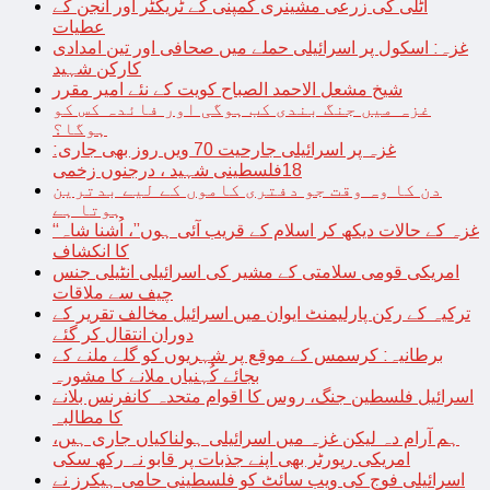
اٹلی کی زرعی مشینری کمپنی کے ٹریکٹر اور انجن کے
عطیات
غزہ: اسکول پر اسرائیلی حملے میں صحافی اور تین امدادی
کارکن شہید
شیخ مشعل الاحمد الصباح کویت کے نئے امیر مقرر
غزہ میں جنگ بندی کب ہوگی اور فائدہ کس کو
ہوگا؟
غزہ پر اسرائیلی جارحیت 70 ویں روز بھی جاری:
18فلسطینی شہید ، درجنوں زخمی
دن کا وہ وقت جو دفتری کاموں کے لیے بدترین
ہوتا ہے
“غزہ کے حالات دیکھ کر اسلام کے قریب آئی ہوں”، اُشنا شاہ
کا انکشاف
امریکی قومی سلامتی کے مشیر کی اسرائیلی انٹیلی جنس
چیف سے ملاقات
ترکیہ کے رکن پارلیمنٹ ایوان میں اسرائیل مخالف تقریر کے
دوران انتقال کر گئے
برطانیہ: کرسمس کے موقع پر شہریوں کو گلے ملنے کے
بجائے کُہنیاں ملانے کا مشورہ
اسرائیل فلسطین جنگ، روس کا اقوام متحدہ کانفرنس بلانے
کا مطالبہ
ہم آرام دہ لیکن غزہ میں اسرائیلی ہولناکیاں جاری ہیں،
امریکی رپورٹر بھی اپنے جذبات پر قابو نہ رکھ سکی
اسرائیلی فوج کی ویب سائٹ کو فلسطینی حامی ہیکرز نے