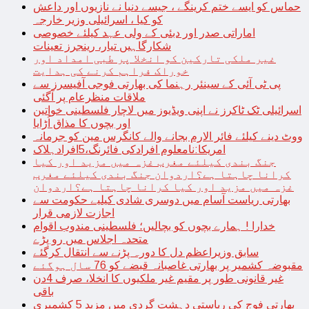
حماس کو ایسے ختم کرینگے ، جیسے دنیا نے نازیوں اور داعش
کو کیا ، اسرائیلی وزیر خارجہ
اماراتی صدر اور دبئی کے ولی عہد کیلئے خصوصی
شکارگاہیں تیار، رینجرز تعینات
غیر ملکی تارکین کو انخلا پر طبی امداد اور
خوراک فراہم کرنے کی ہدایت
پی ٹی آئی کے سینئر رہنما کی بھارتی فوجی آفیسرز سے
ملاقات منظرعام پر آگئی
اسرائیلی ٹک ٹاکرز نے اپنی ویڈیوز میں لاچار فلسطینی خواتین
اور بچوں کا مذاق اُڑایا
ووٹ دینے کیلئے فائر الارم بجانے والے کانگرس مین کو جرمانہ
امریکا:نامعلوم افرادکی فائرنگ،5افرادہلاک
جنگ بندی کیلئے مغرب غزہ میں مزید اور کیا
کرانا چاہتا ہے؟اردوان جنگ بندی کیلئے مغرب
غزہ میں مزید اور کیا کرانا چاہتا ہے؟اردوان
بھارتی ریاست آسام میں دوسری شادی کیلیے حکومت سے
اجازت لازمی قرار
خدارا ! ہمارے بچوں کو بچالیں؛ فلسطینی مندوب اقوام
متحدہ اجلاس میں رو پڑے
سابق وزیراعظم دل کا دورہ پڑنے سے انتقال کرگئے
مقبوضہ کشمیر پر بھارتی غاصبانہ قبضے کو 76 سال ہوگئے
غیر قانونی طور پر مقیم غیر ملکیوں کا انخلا، صرف 4دن
باقی
بھارتی فوج کی ریاستی دہشت گردی میں مزید 5 کشمیری