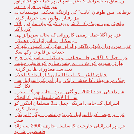
رہنماؤں نےاسرائیل کے غزہ اسپتال پر حملے کو ناجائز اور
غیر قانونی قرار دے دیا
برطانیہ میں طوفان “بابت” کی وارننگ، محکمہ موسمیات نے
تیز رفتار ہوائوں سے خبردار کردیا
بیلجیئم میں سویڈن کے 2 شہریوں کو گولیاں مارکر ہلاک
کردیا گیا
غزہ پر اگلا حملہ زمینی کارروائی کے بجائے سرپرائز بھی
ہوسکتا ہے، اسرائیل کی دھمکی
غزہ میں دوران ڈیوٹی ڈاکٹر والد اور بھائی کی لاشیں دیکھ کر
جذبات پر قابو نہ رکھ سکا
غزہ جنگ کا اگلا مرحلہ مختلف ہو سکتا ہے، اسرائیلی فوج
بھارتی سپریم کورٹ نے ہم جنس شادی کو قانونی حیثیت
دینے سے معذوری ظاہر کردی
جاپان کا غزہ کے لیے 10 ملین ڈالر امداد کا اعلان
جنگ مزید پھیلنے کا خدشہ ، ایک ہزار امریکی اسرائیل سے
نکل گئے
شہداء کی تعداد 2600 ہو گئی ، مردہ خانے بھر گئے ، غزہ
سے 11 لاکھ فلسطینیوں کا انخلاء
اسرائیل کے حامی امریکی چینل نے3 مسلمان اینکرز کو
معطل کردیا
غزہ پر قبضہ کرنا اسرائیل کی بڑی غلطی ہوگی: امریکی
صدر
غزہ پر اسرائیلی جارحیت کا سلسلہ جاری، 2600 سے زائد
فلسطینی شہید