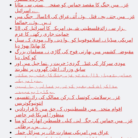
غزہ میں جنگ کا مقصد حماس کو صفحہ ہستی سے مٹانا
ہے، اسرائیل
غزہ میں جتنے بچے قتل ہوئے اُتنےعراق کی 14سالہ جنگ میں
نہیں ہوئے، جمائما
18 ہزار سے زائدفلسطینی شہید، امریکہ کا اسرائیل کی
حمایت جاری رکھنے کا عزم
امریکی میڈیا نے اسلاموفوبیا کو ہوا دینے والے مودی کے سیل
کا بھانڈا پھوڑ دیا
مقبوضہ کشمیر میں بھارتی فوج کی گاڑی نے مسلمان بزرگ
کو کچل دیا
مودی سرکار کی غنڈہ گردی؛ حریت رہنما جیل میں اور
سابق وزرائے اعلیٰ گھروں پر نظربند
حماس ہتھیار ڈال دے تو غزہ جنگ کل ختم ہو سکتی
ہے،امریکہ
مذاکرات کے بغیر کوئی یرغمالی رہا نہیں
ہوگا،ابوعبیدہ
غزہ پرسلامتی کونسل کےرکن ممالک کی رائےتقسیم،
انتونیوگوتریس
اقوام متحدہ میں فلسطینیوں کے حق میں 5 قراردادیں
منظور؛ امریکا غیر حاضر
غزہ میں حماس کی جگہ لینے کیلیے فلسطین اتھارٹی کو منا
رہے ہیں، برطانیہ
عراق میں امریکی سفارت خانے پر میزائل حملہ
غزہ؛ حماس سے لڑائی میں اسرائیل کے سابق آرمی