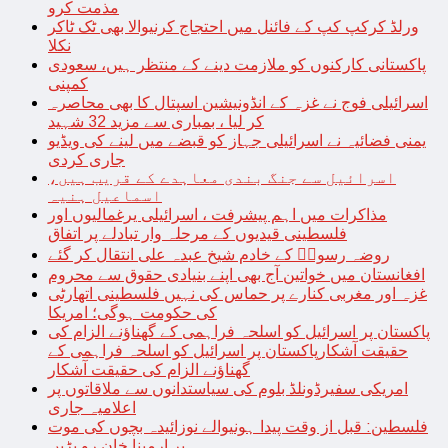
مذمت کرو
ورلڈ کرکپ کپ کے فائنل میں احتجاج کرنیوالا بھی ٹک ٹاکر
نکلا
پاکستانی کارکنوں کو ملازمت دینے کے منتظر ہیں، سعودی
کمپنی
اسرائیلی فوج نے غزہ کے انڈونیشین اسپتال کا بھی محاصرہ
کر لیا ، بمباری سے مزید 32 شہید
یمنی فضائیہ نے اسرائیلی جہاز کو قبضے میں لینے کی ویڈیو
جاری کردی
اسرائیل سے جنگ بندی معاہدے کے قریب ہیں،
اسماعیل ہنیہ
مذاکرات میں اہم پیشرفت ، اسرائیلی یرغمالیوں اور
فلسطینی قیدیوں کے مرحلہ وار تبادلے پر اتفاق
روضہ رسولؐ کے خادم شیخ عبدہ علی انتقال کر گئے
افغانستان میں خواتین آج بھی اپنے بنیادی حقوق سے محروم
غزہ اور مغربی کنارے پر حماس کی نہیں فلسطینی اتھارٹی
کی حکومت ہوگی؛ امریکا
پاکستان پر اسرائیل کو اسلحہ فراہمی کے گھناؤنے الزام کی
حقیقت آشکارپاکستان پر اسرائیل کو اسلحہ فراہمی کے
گھناؤنے الزام کی حقیقت آشکار
امریکی سفیرڈونلڈ بلوم کی سیاستدانوں سے ملاقاتوں پر
اعلامیہ جاری
فلسطین: قبل از وقت پیدا ہونیوالے نوزائیدہ بچوں کی موت
پر ارمینا خان رو پڑیں