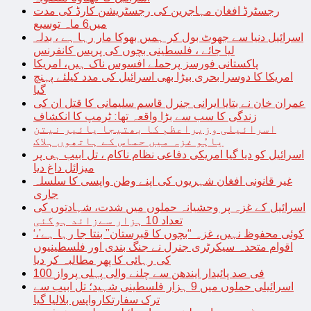
رجسٹرڈ افغان مہاجرین کی رجسٹریشن کارڈ کی مدت
میں6 ماہ توسیع
اسرائیل دنیا سے جھوٹ بول کر ہمیں بھوکا مار رہا ہے ، بدلہ
لیا جائے ، فلسطینی بچوں کی پریس کانفرنس
پاکستانی فورسز پرحملے افسوس ناک ہیں، امریکا
امریکا کا دوسرا بحری بیڑا بھی اسرائیل کی مدد کیلئے پہنچ
گیا
عمران خان نے بتایا ایرانی جنرل قاسم سلیمانی کا قتل ان کی
زندگی کا سب سے بڑا واقعہ تھا: ٹرمپ کا انکشاف
اسرائیلی وزیراعظم کا بھتیجا یائیر نیتن
یاہُو غزہ میں حماس کے ہاتھوں ہلاک
اسرائیل کو دیا گیا امریکی دفاعی نظام ناکام ، تل ابیب ہی پر
میزائل داغ دیا
غیر قانونی افغان شہریوں کی اپنے وطن واپسی کا سلسلہ
جاری
اسرائیل کے غزہ پر وحشیانہ حملوں میں شدت، شہادتوں کی
تعداد 10 ہزار سےزائد ہوگئی
‘کوئی محفوظ نہیں، غزہ “بچوں کا قبرستان” بنتا جا رہا ہے’،
اقوام متحدہ سیکرٹری جنرل نے جنگ بندی اور فلسطینیوں
کی رہائی کا پھر مطالبہ کر دیا
100 فی صد پائیدار ایندھن سے چلنے والی پہلی پرواز
اسرائیلی حملوں میں 9 ہزار فلسطینی شہید؛ تل ابیب سے
ترک سفارتکارواپس بلالیا گیا