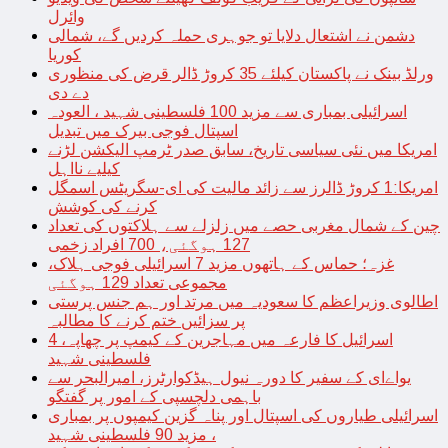
وائرل
دشمن نے اشتعال دلایا تو جوہری حملہ کردیں گے، شمالی
کوریا
ورلڈ بینک نے پاکستان کیلئے 35 کروڑ ڈالر قرض کی منظوری
دے دی
اسرائیلی بمباری سے مزید 100 فلسطینی شہید ، العودہ
اسپتال فوجی بیرک میں تبدیل
امریکا میں نئی سیاسی تاریخ، سابق صدر ٹرمپ الیکشن لڑنے
کیلیے نااہل
امریکا:1 کروڑ ڈالرز سے زائد مالیت کی ای-سگریٹس اسمگل
کرنے کی کوشش
چین کے شمال مغربی حصے میں زلزلے سے ہلاکتوں کی تعداد
127 ہوگئی، 700 افراد زخمی
غزہ؛ حماس کے ہاتھوں مزید 7 اسرائیلی فوجی ہلاک،
مجموعی تعداد 129 ہوگئی
اطالوی وزیراعظم کا سعودیہ میں مرتد اور ہم جنس پرستی
پر سزائیں ختم کرنے کا مطالبہ
اسرائیل کا فارعہ میں مہاجرین کے کیمپ پر چھاپہ، 4
فلسطینی شہید
یواےای کے سفیر کا دورہ نیول ہیڈکوارٹرز، امیرالبحر سے
باہمی دلچسپی کے امور پر گفتگو
اسرائیلی طیاروں کی اسپتال اور پناہ گزین کیمپوں پر بمباری
، مزید 90 فلسطینی شہید