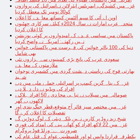
غزہ میں کشیدگی، ایمریٹس ایئرلائن نےاسرائیل کی پروازوں
کو30 نومبر تک معطل کردیا
اوپن اے آئی کا سیم آلٹمین کیساتھ معاہدے کا اعلان
متحدہ عرب امارات نے سال 2024ء کیلئے سرکاری چھٹیوں
کا اعلان کردیا
پاکستان میں سیاسی عہدے کے امیدواروں پر کوئی پوزیشن
نہیں رکھتے: امریکہ نے واضح کردیا
دنیا کی 100 بااثر خواتین کی فہرست میں پاکستانی خواتین
بھی شامل
سعودی عرب کی پانچ بڑی کمپنیوں سے ہزاروں نئی
ملازمتوں کے معاہدے
بھارتی فوج کی ریاستی دہشت گردی میں کشمیری نوجوان
شہید
غزہ کے پناہ گزین کیمپ پر اسرائیلی حملہ، ملبے میں دبے
افراد کی ویڈیو نے دل دہلا دیے
صومالیہ میں سیلاب نے تباہی مچا دی ، 50 افراد ہلاک ،
لاکھوں بے گھر
غزہ میں مختصر سیز فائر آج متوقع،قطر جنگ بندی اور
تفصیلات کا اعلان کرے گا
شیخ زید روڈ پر کاریں نہیں بلکہ دبئی کے لوگ دوڑیں گے
غزہ میں 22 لاکھ افراد کو کھانے پینے کی امداد کی فوری
ضرورت ہے: ورلڈ فوڈ پروگرام
یکطرفہ قراردا واپس لو اور فلسطینی عوام کے قتل عام کی