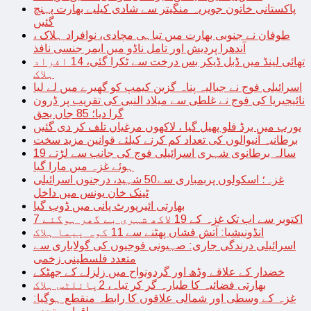
پاکستانی خاتون جویریہ منگیتر سے شادی کیلیے بھارت پہنچ
گئیں
طوفان نے جنوبی بھارت میں تباہی مچادی، نوافراد ہلاک ،
آندھرا پردیش اور تامل ناڈو میں ایمر جنسی نافذ
تھائی لینڈ میں ڈبل ڈیکر بس درخت سے ٹکرا گئی، 14 افراد
ہلاک
اسرائیلی فوج نے جبالیہ پناہ گزین کیمپ کو گھیرے میں لے لیا
نائیجیریا کی فوج نے غلطی سے میلاد النبی کی تقریب پر ڈرون
گرا دیا؛ 85 جاں بحق
یورپ میں برڈ فلو پھیل گیا ، لاکھوں مرغیاں تلف کر دی گئیں
برطانیہ آنیوالوں کی تعداد کم کرنے کیلئے قوانین مزید سخت
19 سالہ برطانوی شہری اسرائیلی فوج کی جانب سے لڑتے
ہوئے غزہ میں مارا گیا
غزہ؛ اسکولوں پربمباری سے50 شہید، درجنوں اسرائیلی
ٹینک خان یونس میں داخل
بھارتی ائیرپورٹ پانی میں ڈوب گیا
7 اکتوبر سے اب تک غزہ کے 19 لاکھ شہری بے گھر ہوگئے
انڈونیشیا: آتش فشاں پھٹنے سے 11 کوہ پیما ہلاک
اسرائیلی درندگی جاری: صہیونی فوجیوں کی گولاباری سے
متعدد فلسطینی زخمی
خضدار کے علاقے وڈھ اور گردونواح میں زلزلے کے جھٹکے
بھارتی فضائیہ کا طیارہ گر کر تباہ، 2پائلٹس ہلاک
غزہ کے وسطی اور شمالی علاقوں کا رابطہ منقطع ہوگیا: