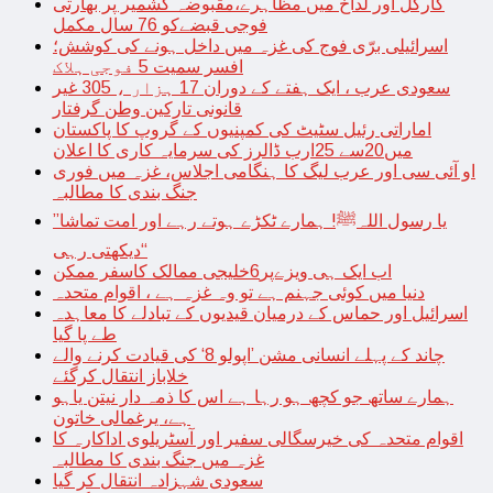
کارگل اور لداخ میں مظاہرے،مقبوضہ کشمیر پر بھارتی
فوجی قبضےکو 76 سال مکمل
اسرائیلی برّی فوج کی غزہ میں داخل ہونے کی کوشش؛
افسر سمیت 5 فوجی ہلاک
سعودی عرب ، ایک ہفتے کے دوران 17 ہزار ، 305 غیر
قانونی تارکین وطن گرفتار
اماراتی رئیل سٹیٹ کی کمپنیوں کے گروپ کا پاکستان
میں20سے 25ارب ڈالرز کی سرمایہ کاری کا اعلان
او آئی سی اور عرب لیگ کا ہنگامی اجلاس، غزہ میں فوری
جنگ بندی کا مطالبہ
’’یا رسول اللہﷺ! ہمارے ٹکڑے ہوتے رہے اور امت تماشا
دیکھتی رہی‘‘
اب ایک ہی ویزےپر6خلیجی ممالک کاسفر ممکن
دنیا میں کوئی جہنم ہے تو وہ غزہ ہے ، اقوام متحدہ
اسرائیل اور حماس کے درمیان قیدیوں کے تبادلے کا معاہدہ
طے پا گیا
چاند کے پہلے انسانی مشن ’اپولو 8‘ کی قیادت کرنے والے
خلاباز انتقال کرگئے
ہمارے ساتھ جو کچھ ہو رہا ہے اس کا ذمہ دار نیتن یاہو
ہے، یرغمالی خاتون
اقوام متحدہ کی خیرسگالی سفیر اور آسٹریلوی اداکارہ کا
غزہ میں جنگ بندی کا مطالبہ
سعودی شہزادہ انتقال کر گیا