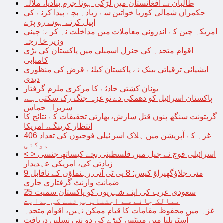
طالبان نے افغانستان میں لڑکی ہونا جرم بنادیا، ملالہ
حکمراں شمالی کوریا خواتین سے زیادہ بچے پیدا کرنے کی
اپیل کرتے ہوئے رو پڑے
امریکہ چین کے اندرونی معاملات میں مداخلت نہ کرے: چینی
وزیر خا رجہ
اقوام متحدہ کی جنرل اسمبلی میں پاکستان کی بڑی
کامیابی
ایشیائی ترقیاتی بینک نے پاکستان کیلئے قرض کی منظوری
دیدی
یونان کشتی حادثے کا مرکزی ملزم گرفتار
پاکستان اسرائیل کو دھمکی دے تو غزہ جنگ رک سکتی ہے،
سربراہ حماس
گرپتونت سنگھ پنوں قتل سازش، بھارتی تحقیقات کے نتائج کا
انتظار کرینگے، امریکا
غزہ کے آپریشن میں ہلاک اسرائیلی فوجیوں کی تعداد 406
ہوگئی
< > اسرائیلی فوج نے جیل میں فلسطینی بچے کیساتھ جنسی
زیادتی کی، امریکی عہدیدار
9 مئی جلاؤگھیراؤ کیس: 8 پی ٹی آئی رہنماؤں کے ناقابل
ضمانت وارنٹ گرفتاری جاری
سعودی عرب کی اپنے شہریوں کو پاکستان سمیت 25
ممالک جانے سے اجتناب برتنے کی ہدایت
غزہ میں محفوظ مقامات کا قیام ممکن نہیں، اقوام متحدہ
آسٹریلیا میں مینٹس کیڑے کی دو نئی نسلیں دریافت