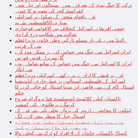
ترکی کا جنگ بندی کے بعد غزہ میں ہسپتالوں اور تباہ شدہ
انفرانسٹرکچر کی تعمیرنو کا عندیہ
غزہ ،اقوام متحدہ کے سکول پر اسرائیلی
بمباری،50فلسطینی شہید
جنوبی افریقا نے اسرائیل کیخلاف بین الاقوامی فوجداری
عدالت میں شکایت درج کرا دی
ہالینڈ میں پہلی بار مسلم تارکین وطن خاتون وزیراعظم
بننے کے قریب
ایران اسرائیل سے جنگ میں حماس کی ہر ممکن مدد کرے
گا: سربراہ قدس فورس
ایران کا اسرائیل سے جنگ میں حماس کے ساتھ شامل ہونے
سے انکار
غزہ پر قبضے کا ارادہ نہیں رکھتے: اسرائیلی وزیراعظم
اسرائیل کے فلسطینی اسپتالوں پر حملےجاری، انڈونیشیا
اسپتال کام کرنےسے قاصر، ابن سینا اسپتال کو خالی کرنے کا
حکم
پاکستان کیلیے کلائمیٹ انویسٹمنٹ فنڈ پروگرام شروع
کرینگے، برطانوی ہائی کمشنر
ٹینکوں کا محاصرہ، ڈرونز کی پرواز، بجلی پانی بند، غزہ کے
اسپتال جیل کا منظر پیش کرنے لگے
غزہ میں انڈونیشیا اسپتال مکمل غیر فعال،
مریضوں کا علاج ناممکن ہوگیا
کینیڈا؛ پاکستانی خاندان کے 4 افراد کو ٹرک سے کچلنے والا