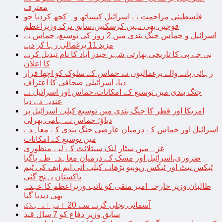
معترف
فلسطینی مزاحمت نے اسرائیل کیساتھ وہ کچھ کردیا جو
فوجیں بھی نہیں کرسکتیں،سابق ترک وزیراعظم
اسرائیل و حماس جنگ بندی میں 2 روز کی توسیع، حماس نے
مزید 11 یرغمالی رہا کر دیے
بی جے پی کا تاریخی بھارتی شہر حیدر آباد کا نام تبدیل کرنے
کا اعلان
رہائی پانے والے یرغمالیوں نے حماس کے سلوک کو اچھا قرار
دیا، اسرائیلی صحافی کا اعتراف
جنگ بندی میں توسیع کے امکانات،حماس اور اسرائیل نے
عندیہ دے دیا
امریکا اور قطر کا جنگ بندی میں توسیع کیلیے اسرائیل پر
دباؤ؛ حماس نے ہامی بھرلی
اسرائیل اور حماس کے درمیان عارضی جنگ بندی کے معاہدے
میں توسیع کے امکانات
غزہ میں سٹار لنک سیٹلائٹ کے لیے منظوری
ضروری،اسرائیل اور مسک کے درمیان معاہدہ طے پاگیا
ٹیکس نیٹ اور ٹیکس ریونیو بڑھانے کیلیے آئی ایم ایف کی ٹیم
پاکستان پہنچ گئی
طالبان وزیر خارجہ امیر متقی کو نائب وزیراعظم کا عہدہ
بھی دیدیا گیا
آسمانی بجلی گرنے سے 20 افراد ہلاک
سابق وزیر دفاع کو 7 سال قید