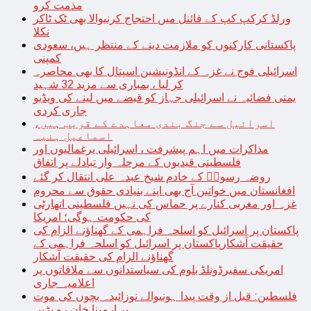
مذمت کرو
ورلڈ کرکپ کپ کے فائنل میں احتجاج کرنیوالا بھی ٹک ٹاکر
نکلا
پاکستانی کارکنوں کو ملازمت دینے کے منتظر ہیں، سعودی
کمپنی
اسرائیلی فوج نے غزہ کے انڈونیشین اسپتال کا بھی محاصرہ
کر لیا ، بمباری سے مزید 32 شہید
یمنی فضائیہ نے اسرائیلی جہاز کو قبضے میں لینے کی ویڈیو
جاری کردی
اسرائیل سے جنگ بندی معاہدے کے قریب ہیں،
اسماعیل ہنیہ
مذاکرات میں اہم پیشرفت ، اسرائیلی یرغمالیوں اور
فلسطینی قیدیوں کے مرحلہ وار تبادلے پر اتفاق
روضہ رسولؐ کے خادم شیخ عبدہ علی انتقال کر گئے
افغانستان میں خواتین آج بھی اپنے بنیادی حقوق سے محروم
غزہ اور مغربی کنارے پر حماس کی نہیں فلسطینی اتھارٹی
کی حکومت ہوگی؛ امریکا
پاکستان پر اسرائیل کو اسلحہ فراہمی کے گھناؤنے الزام کی
حقیقت آشکارپاکستان پر اسرائیل کو اسلحہ فراہمی کے
گھناؤنے الزام کی حقیقت آشکار
امریکی سفیرڈونلڈ بلوم کی سیاستدانوں سے ملاقاتوں پر
اعلامیہ جاری
فلسطین: قبل از وقت پیدا ہونیوالے نوزائیدہ بچوں کی موت
پر ارمینا خان رو پڑیں