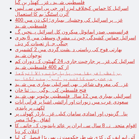
فلسطینی شہید ، غزہ کھنڈر بن گیا
اسرائیل کا حماس کیخلاف لیزر اور جی پی ایس سے لیس
‘آئرن اسٹنگ’ بم کا استعمال
غزہ پر اسرائیل کی وحشیانہ بمباری؛ ایک دن میں 400
فلسطینی شہید
فرانسیسی صدر ایمانوئل میکرون کل اسرائیل پہنچیں گے
اسرائیل حماس کشیدگی چین نے مشرق وسطیٰ میں 6 بحری
جنگی جہاز تعینات کر دیئے
بھارتی فوج کی ریاستی دہشت گردی میں 2 کشمیری
نوجوان شہید
اسرائیل کی غزہ پر جارحیت جاری، 24 گھنٹوں کے دوران کم
از کم 400 فلسطینی شہید
براعظم افریقا میں پایا جانے والا انوکھا
درخت، جسے کاٹنے پر ’لہو‘ رسنے لگتا ہے
غزہ کی معروف شاعرہ بھی اسرائیلی بمباری میں شہید
فتح فلسطین کی ہوگی ہے: ثنا خان
اسرائیلی بمباری میں 12 سالہ فلسطینی یوٹیوبر بھی شہید
سعودی عرب میں زیورات اور آرائشی اشیا پر قرآنی آیات
لکھنے پر پابندی
پناہ گزینوں اور امدادی سامان کیلیے غزہ بارڈر کھولنے پر
اتفاق ہوگیا؛ مصر
اقوام متحدہ نے 8 سال سے ایران پر عائد پابندیوں کے خاتمے کا
اعلان کر دیا
آئی ایم ایف کی کڑی شرط، حکومت نے بھی بڑا فیصلہ کر لیا