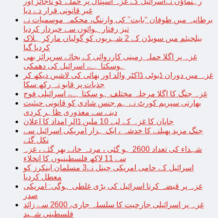
رہنماؤں نےاسرائیل کے غزہ اسپتال پر حملے کو ناجائز اور
غیر قانونی قرار دے دیا
برطانیہ میں طوفان “بابت” کی وارننگ، محکمہ موسمیات نے
تیز رفتار ہوائوں سے خبردار کردیا
بیلجیئم میں سویڈن کے 2 شہریوں کو گولیاں مارکر ہلاک
کردیا گیا
غزہ پر اگلا حملہ زمینی کارروائی کے بجائے سرپرائز بھی
ہوسکتا ہے، اسرائیل کی دھمکی
غزہ میں دوران ڈیوٹی ڈاکٹر والد اور بھائی کی لاشیں دیکھ کر
جذبات پر قابو نہ رکھ سکا
غزہ جنگ کا اگلا مرحلہ مختلف ہو سکتا ہے، اسرائیلی فوج
بھارتی سپریم کورٹ نے ہم جنس شادی کو قانونی حیثیت
دینے سے معذوری ظاہر کردی
جاپان کا غزہ کے لیے 10 ملین ڈالر امداد کا اعلان
جنگ مزید پھیلنے کا خدشہ ، ایک ہزار امریکی اسرائیل سے
نکل گئے
شہداء کی تعداد 2600 ہو گئی ، مردہ خانے بھر گئے ، غزہ
سے 11 لاکھ فلسطینیوں کا انخلاء
اسرائیل کے حامی امریکی چینل نے3 مسلمان اینکرز کو
معطل کردیا
غزہ پر قبضہ کرنا اسرائیل کی بڑی غلطی ہوگی: امریکی
صدر
غزہ پر اسرائیلی جارحیت کا سلسلہ جاری، 2600 سے زائد
فلسطینی شہید