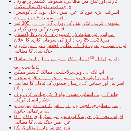
کارگل اور لداخ میں مظاہرے،مقبوضہ کشمیر پر بھارتی
فوجی قبضےکو 76 سال مکمل
اسرائیلی برّی فوج کی غزہ میں داخل ہونے کی کوشش؛
افسر سمیت 5 فوجی ہلاک
سعودی عرب ، ایک ہفتے کے دوران 17 ہزار ، 305 غیر
قانونی تارکین وطن گرفتار
اماراتی رئیل سٹیٹ کی کمپنیوں کے گروپ کا پاکستان
میں20سے 25ارب ڈالرز کی سرمایہ کاری کا اعلان
او آئی سی اور عرب لیگ کا ہنگامی اجلاس، غزہ میں فوری
جنگ بندی کا مطالبہ
’’یا رسول اللہﷺ! ہمارے ٹکڑے ہوتے رہے اور امت تماشا
دیکھتی رہی‘‘
اب ایک ہی ویزےپر6خلیجی ممالک کاسفر ممکن
دنیا میں کوئی جہنم ہے تو وہ غزہ ہے ، اقوام متحدہ
اسرائیل اور حماس کے درمیان قیدیوں کے تبادلے کا معاہدہ
طے پا گیا
چاند کے پہلے انسانی مشن ’اپولو 8‘ کی قیادت کرنے والے
خلاباز انتقال کرگئے
ہمارے ساتھ جو کچھ ہو رہا ہے اس کا ذمہ دار نیتن یاہو
ہے، یرغمالی خاتون
اقوام متحدہ کی خیرسگالی سفیر اور آسٹریلوی اداکارہ کا
غزہ میں جنگ بندی کا مطالبہ
سعودی شہزادہ انتقال کر گیا