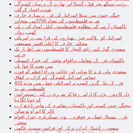
ہردیپ سنگھ نجر قتل، کینیڈا اور بھارت کے درمیان کشیدگی
شدت اختیار کرگئی
جنگی جنون میں مبتلا اسرائیل کی غزہ پربمباری جاری،
شہید فلسطینیوں کی تعداد 3700سے متجاوز
پاکستان آرمی کی مظلوم فلسطینیوں کیلئے امداد کی پہلی
کھیپ روانہ
اسرائیل کو ہلاکت خیز ہتھیاروں کی فراہمی پر امریکی
محکمہ خارجہ کا اعلیٰ افسر مستعفی
سعودی گول کیپر راغد النجار کا فلسطینیوں سے اظہار یک
جہتی
پاکستان غزہ کے معاملے پراقوام متحدہ کی جنرل اسمبلی
میں بحث کا خواہاں
سعودی ولی عہد کا یونانی اور جاپانی وزراء اعظم کو فون،
حماس اسرائیل کشیدگی کم کرانے پر اتفاق
غزہ کے پناہ گزین کیمپ پر اسرائیلی حملے میں مزید 433
فلسطینی شہید
دل کا دورہ پڑنے کا ڈرامہ رچا کر شہری نے کئی ریستورانوں
کو چونا لگا دیا
بیجنگ: چینی کمپنی اور پاکستان ریفائنری کے مابین ڈیڑھ ارب
ڈالر کا ایم او یو سائن
غزہ ہسپتال حملے پر خوفزدہ ہوں: سیکریٹری جنرل اقوامِ
متحدہ
سعودیہ، کینیڈا , ایران، ترکیہ اور فرانس سمیت عالمی