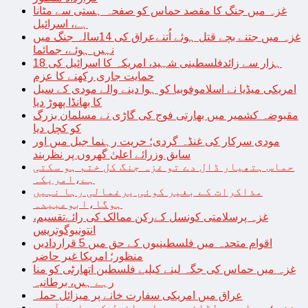
غزہ میں جنگ کا مقصد حماس کو صفحہ ہستی سے مٹانا
ہے، اسرائیل
غزہ میں جتنے بچے قتل ہوئے اُتنےعراق کی 14سالہ جنگ میں
نہیں ہوئے، جمائما
18 ہزار سے زائدفلسطینی شہید، امریکہ کا اسرائیل کی
حمایت جاری رکھنے کا عزم
امریکی میڈیا نے اسلاموفوبیا کو ہوا دینے والے مودی کے سیل
کا بھانڈا پھوڑ دیا
مقبوضہ کشمیر میں بھارتی فوج کی گاڑی نے مسلمان بزرگ
کو کچل دیا
مودی سرکار کی غنڈہ گردی؛ حریت رہنما جیل میں اور
سابق وزرائے اعلیٰ گھروں پر نظربند
حماس ہتھیار ڈال دے تو غزہ جنگ کل ختم ہو سکتی
ہے،امریکہ
مذاکرات کے بغیر کوئی یرغمالی رہا نہیں
ہوگا،ابوعبیدہ
غزہ پرسلامتی کونسل کےرکن ممالک کی رائےتقسیم،
انتونیوگوتریس
اقوام متحدہ میں فلسطینیوں کے حق میں 5 قراردادیں
منظور؛ امریکا غیر حاضر
غزہ میں حماس کی جگہ لینے کیلیے فلسطین اتھارٹی کو منا
رہے ہیں، برطانیہ
عراق میں امریکی سفارت خانے پر میزائل حملہ
غزہ؛ حماس سے لڑائی میں اسرائیل کے سابق آرمی