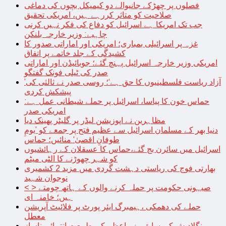
فصلوں پر چھڑکے جانیوالے دو کیمیکل بچوں کی دماغی
صلاحیت کو متاثر کررہے ہیں، امریکی تحقیق
جب تک امریکا ہے اسرائیل کو دفاع کی فکر نہیں کرنی
چاہیے: وزیر خارجہ بلنکن
غزہ پر اسرائیلی بمباری؛ امریکی اور اماراتی صدور کا
کشیدگی کے جلد خاتمے پر اتفاق
امریکی وزیر خارجہ اسرائیل پہنچ گئے؛ جوبائیڈن اور اماراتی
صدر کی ٹیلی فونک گفتگو
’آزاد ریاست فلسطینیوں کا حق ہے‘؛ روسی صدر نے ثالثی کی
پیشکش کردی
حماس خون کا پیاسا، اسرائیل پر حملے شیطانی عمل ہے:
امریکی صدر
مظاہرین نے اپوزیشن لیڈر پر گلیٹر پھینک دیا
دنیا بھر کے مسلمان اسرائیل سے عظیم فتح پر جمعے کو ’یومِ
طوفانِ اقصیٰ‘ منائیں؛ حماس
اسرائیل میں سائرن بج گئے،حماس کا عسقلان کے رہائشیوں
کو شہر چھوڑنے کا الٹی میٹم
بھارتی فوج کی ریاستی دہشت گردی میں مزید 2 کشمیری
نوجوان شہید
< > صیہونی حکومت پر حملہ کرنے والوں کے ہاتھ چومتے
ہیں؛ خامنہ ای
حملے کی دھمکی ،ہیمبرگ ایئر پورٹ پر فلائیٹ آپریشن
معطل
بنگلادیش کی سابق وزیراعظم کی طبیعت انتہائی ناساز