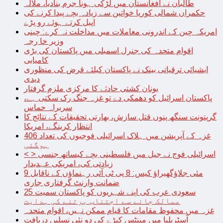
طالبان نے افغانستان میں لڑکی ہونا جرم بنادیا، ملالہ
حکمراں شمالی کوریا خواتین سے زیادہ بچے پیدا کرنے کی
اپیل کرتے ہوئے رو پڑے
امریکہ چین کے اندرونی معاملات میں مداخلت نہ کرے: چینی
وزیر خا رجہ
اقوام متحدہ کی جنرل اسمبلی میں پاکستان کی بڑی
کامیابی
ایشیائی ترقیاتی بینک نے پاکستان کیلئے قرض کی منظوری
دیدی
یونان کشتی حادثے کا مرکزی ملزم گرفتار
پاکستان اسرائیل کو دھمکی دے تو غزہ جنگ رک سکتی ہے،
سربراہ حماس
گرپتونت سنگھ پنوں قتل سازش، بھارتی تحقیقات کے نتائج کا
انتظار کرینگے، امریکا
غزہ کے آپریشن میں ہلاک اسرائیلی فوجیوں کی تعداد 406
ہوگئی
< > اسرائیلی فوج نے جیل میں فلسطینی بچے کیساتھ جنسی
زیادتی کی، امریکی عہدیدار
9 مئی جلاؤگھیراؤ کیس: 8 پی ٹی آئی رہنماؤں کے ناقابل
ضمانت وارنٹ گرفتاری جاری
سعودی عرب کی اپنے شہریوں کو پاکستان سمیت 25
ممالک جانے سے اجتناب برتنے کی ہدایت
غزہ میں محفوظ مقامات کا قیام ممکن نہیں، اقوام متحدہ
آسٹریلیا میں مینٹس کیڑے کی دو نئی نسلیں دریافت