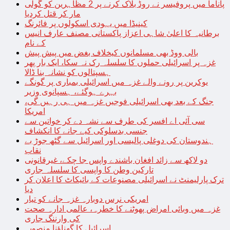
پاناما میں پروفیسر نے روڈ بلاک کرنے پر 2 مظاہرین کو گولی
مار کر قتل کردیا
کینیڈا میں یہودی اسکولوں پر فائرنگ
برطانیہ کا اعلیٰ شاہی اعزاز پاکستانی مصنف عارف انیس
کے نام
بالی ووڈ بھی مسلمانوں کیخلاف بغض میں پیش پیش
غزہ پر اسرائیلی حملوں کا سلسلہ رک نہ سکا، ایک بار پھر
ہسپتالوں کو نشانہ بنا ڈالا
یوکرین پر رونے والے غزہ میں اسرائیلی بمباری پر گونگے
بہرے ہوگئے، ہسپانوی وزیر
جنگ کے بعد بھی اسرائیلی فوجیں غزہ میں ہی رہیں گی،
امریکا
سی آئی اے افسر کی طرف سے نشہ دے کر خواتین سے
جنسی بدسلوکی کیے جانے کا انکشاف
ہندوستان کی دوغلی پالیسی اور اسرائیل سے گٹھ جوڑ بے
نقاب
دو لاکھ سے زائد افغان باشندے واپس جا چکے، غیرقانونی
تارکین وطن کا واپسی کا سلسلہ جاری
ترک پارلیمنٹ نے اسرائیلی مصنوعات کے بائیکاٹ کا اعلان کر
دیا
امریکی نرس دوبارہ غزہ جانے کو تیار
غزہ میں وبائی امراض پھوٹنے کا خطرہ، عالمی ادارہ صحت
کی وارننگ جاری
اسرائیل کا گھناؤنا منصوبہ