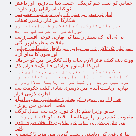
حماس کو ایسے ختم کرینگے ، جیسے دنیا نے نازیوں اور داعش
کو کیا ، اسرائیلی وزیر خارجہ
اماراتی صدر اور دبئی کے ولی عہد کیلئے خصوصی
شکارگاہیں تیار، رینجرز تعینات
غیر ملکی تارکین کو انخلا پر طبی امداد اور
خوراک فراہم کرنے کی ہدایت
پی ٹی آئی کے سینئر رہنما کی بھارتی فوجی آفیسرز سے
ملاقات منظرعام پر آگئی
اسرائیلی ٹک ٹاکرز نے اپنی ویڈیوز میں لاچار فلسطینی خواتین
اور بچوں کا مذاق اُڑایا
ووٹ دینے کیلئے فائر الارم بجانے والے کانگرس مین کو جرمانہ
امریکا:نامعلوم افرادکی فائرنگ،5افرادہلاک
جنگ بندی کیلئے مغرب غزہ میں مزید اور کیا
کرانا چاہتا ہے؟اردوان جنگ بندی کیلئے مغرب
غزہ میں مزید اور کیا کرانا چاہتا ہے؟اردوان
بھارتی ریاست آسام میں دوسری شادی کیلیے حکومت سے
اجازت لازمی قرار
خدارا ! ہمارے بچوں کو بچالیں؛ فلسطینی مندوب اقوام
متحدہ اجلاس میں رو پڑے
سابق وزیراعظم دل کا دورہ پڑنے سے انتقال کرگئے
مقبوضہ کشمیر پر بھارتی غاصبانہ قبضے کو 76 سال ہوگئے
غیر قانونی طور پر مقیم غیر ملکیوں کا انخلا، صرف 4دن
باقی
بھارتی فوج کی ریاستی دہشت گردی میں مزید 5 کشمیری