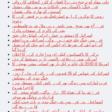
ذاتی مفاد کو ترجیح دینے پر3 افغان کرکٹرز کیخلاف کارروائی
غزہ جنگ؛ پاکستان میں بائیکاٹ مہم سے ملٹی نیشنل
کمپنیوں کو بھاری مالی نقصان
روس کا یوکرین کے اہم اسٹریٹجک شہر پر قبضہ کرنے کا
دعویٰ
غزہ: ‘آج بھی صبح ہمیں ناشتہ نہیں ملا’، شہید فلسطینی
بچی کی ڈائری کے صفحات وائرل
اسرائیل کا دمشق پر حملہ، ایرانی کمانڈرجاں بحق
غزہ میں جنگ جلد ختم نہیں ہوگی، اسرائیلی وزیراعظم
آئی ایم ایف کی شرط، ای ایکس آئی ایم بینک کو آپریشنل
کردیا گیا
ترکیہ کا پاکستانیوں کیلئے ای ویزا جاری کرنے کا اعلان
امریکی صدر نے دفاعی پالیسی بل پر دستخط کر دیئے
امریکا کا 2030 تک چاند پر ایک بار پھر انسانی مشن بھیجنے کا
منصوبہ
اسرائیل کی حماس کو 35 قیدیوں کی رہائی کے بدلے 7 روزہ
جنگ بندی کی پیشکش
عرب امارات میں زندگی بھر کی رہائش کیلئے مستقل ویزے
کا اجرا شروع
غزہ؛ شہدا کی تعداد 20 ہزار ہوگئی، اقوام متحدہ کی
قرارداد پر ووٹنگ پھرموخر
اسماعیل ہنیہ غزہ میں نئی جنگ بندی پر بات چیت کیلئے
قاہرہ پہنچ گئے
سانپوں کی لڑائی کے قریب گولف کھیلتے شخص کی ویڈیو