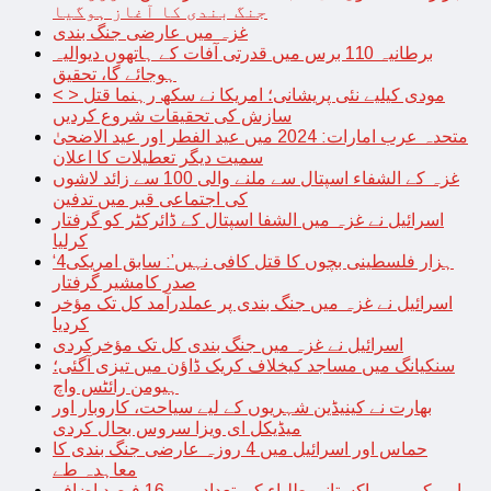
جنگ بندی کا آغاز ہوگیا
غزہ میں عارضی جنگ بندی
برطانیہ 110 برس میں قدرتی آفات کے ہاتھوں دیوالیہ
ہوجائے گا، تحقیق
< > مودی کیلیے نئی پریشانی؛ امریکا نے سکھ رہنما قتل
سازش کی تحقیقات شروع کردیں
متحدہ عرب امارات: 2024 میں عید الفطر اور عید الاضحیٰ
سمیت دیگر تعطیلات کا اعلان
غزہ کے الشفاء اسپتال سے ملنے والی 100 سے زائد لاشوں
کی اجتماعی قبر میں تدفین
اسرائیل نے غزہ میں الشفا اسپتال کے ڈائرکٹر کو گرفتار
کرلیا
‘4ہزار فلسطینی بچوں کا قتل کافی نہیں’: سابق امریکی
صدر کامشیر گرفتار
اسرائیل نے غزہ میں جنگ بندی پر عملدرآمد کل تک مؤخر
کردیا
اسرائیل نے غزہ میں جنگ بندی کل تک مؤخرکردی
سنکیانگ میں مساجد کیخلاف کریک ڈاؤن میں تیزی آگئی؛
ہیومن رائٹس واچ
بھارت نے کینیڈین شہریوں کے لیے سیاحت، کاروبار اور
میڈیکل ای ویزا سروس بحال کردی
حماس اور اسرائیل میں 4 روزہ عارضی جنگ بندی کا
معاہدہ طے
امریکہ میں پاکستانی طلباء کی تعداد میں 16 فیصد اضافہ