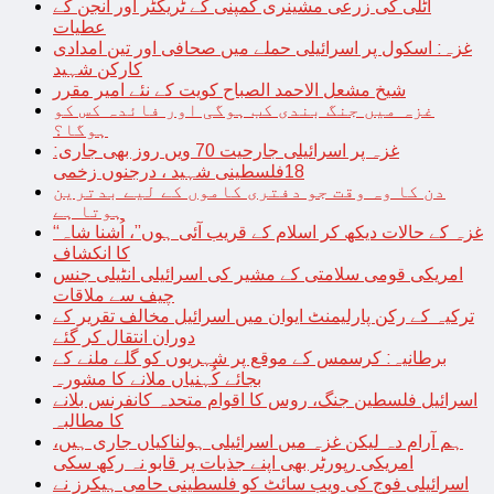
اٹلی کی زرعی مشینری کمپنی کے ٹریکٹر اور انجن کے
عطیات
غزہ: اسکول پر اسرائیلی حملے میں صحافی اور تین امدادی
کارکن شہید
شیخ مشعل الاحمد الصباح کویت کے نئے امیر مقرر
غزہ میں جنگ بندی کب ہوگی اور فائدہ کس کو
ہوگا؟
غزہ پر اسرائیلی جارحیت 70 ویں روز بھی جاری:
18فلسطینی شہید ، درجنوں زخمی
دن کا وہ وقت جو دفتری کاموں کے لیے بدترین
ہوتا ہے
“غزہ کے حالات دیکھ کر اسلام کے قریب آئی ہوں”، اُشنا شاہ
کا انکشاف
امریکی قومی سلامتی کے مشیر کی اسرائیلی انٹیلی جنس
چیف سے ملاقات
ترکیہ کے رکن پارلیمنٹ ایوان میں اسرائیل مخالف تقریر کے
دوران انتقال کر گئے
برطانیہ: کرسمس کے موقع پر شہریوں کو گلے ملنے کے
بجائے کُہنیاں ملانے کا مشورہ
اسرائیل فلسطین جنگ، روس کا اقوام متحدہ کانفرنس بلانے
کا مطالبہ
ہم آرام دہ لیکن غزہ میں اسرائیلی ہولناکیاں جاری ہیں،
امریکی رپورٹر بھی اپنے جذبات پر قابو نہ رکھ سکی
اسرائیلی فوج کی ویب سائٹ کو فلسطینی حامی ہیکرز نے