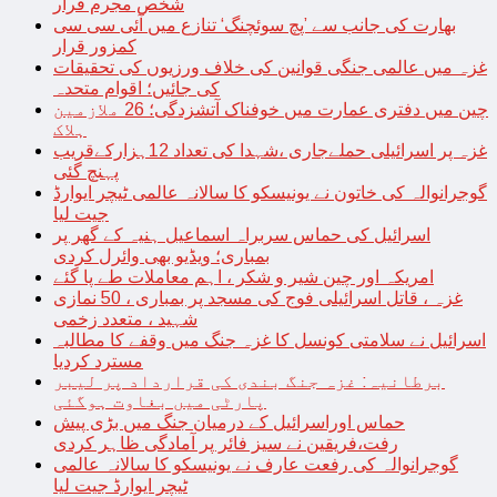
شخص مجرم قرار
بھارت کی جانب سے ’پچ سوئچنگ‘ تنازع میں آئی سی سی
کمزور قرار
غزہ میں عالمی جنگی قوانین کی خلاف ورزیوں کی تحقیقات
کی جائیں؛ اقوام متحدہ
چین میں دفتری عمارت میں خوفناک آتشزدگی؛ 26 ملازمین
ہلاک
غزہ پر اسرائیلی حملےجاری ،شہدا کی تعداد 12ہزارکےقریب
پہنچ گئی
گوجرانوالہ کی خاتون نے یونیسکو کا سالانہ عالمی ٹیچر ایوارڈ
جیت لیا
اسرائیل کی حماس سربراہ اسماعیل ہنیہ کے گھر پر
بمباری؛ ویڈیو بھی وائرل کردی
امریکہ اور چین شیر و شکر ، اہم معاملات طے پا گئے
غزہ ، قاتل اسرائیلی فوج کی مسجد پر بمباری ، 50 نمازی
شہید ، متعدد زخمی
اسرائیل نے سلامتی کونسل کا غزہ جنگ میں وقفے کا مطالبہ
مسترد کردیا
برطانیہ: غزہ جنگ بندی کی قرارداد پر لیبر
پارٹی میں بغاوت ہوگئی
حماس اوراسرائیل کے درمیان جنگ میں بڑی پیش
رفت،فریقین نے سیز فائر پر آمادگی ظاہر کردی
گوجرانوالہ کی رفعت عارف نے یونیسکو کا سالانہ عالمی
ٹیچر ایوارڈ جیت لیا