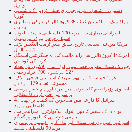
وائرل
دشمن نے اشتعال دلایا تو جوہری حملہ کردیں گے، شمالی
کوریا
ورلڈ بینک نے پاکستان کیلئے 35 کروڑ ڈالر قرض کی منظوری
دے دی
اسرائیلی بمباری سے مزید 100 فلسطینی شہید ، العودہ
اسپتال فوجی بیرک میں تبدیل
امریکا میں نئی سیاسی تاریخ، سابق صدر ٹرمپ الیکشن لڑنے
کیلیے نااہل
امریکا:1 کروڑ ڈالرز سے زائد مالیت کی ای-سگریٹس اسمگل
کرنے کی کوشش
چین کے شمال مغربی حصے میں زلزلے سے ہلاکتوں کی تعداد
127 ہوگئی، 700 افراد زخمی
غزہ؛ حماس کے ہاتھوں مزید 7 اسرائیلی فوجی ہلاک،
مجموعی تعداد 129 ہوگئی
اطالوی وزیراعظم کا سعودیہ میں مرتد اور ہم جنس پرستی
پر سزائیں ختم کرنے کا مطالبہ
اسرائیل کا فارعہ میں مہاجرین کے کیمپ پر چھاپہ، 4
فلسطینی شہید
یواےای کے سفیر کا دورہ نیول ہیڈکوارٹرز، امیرالبحر سے
باہمی دلچسپی کے امور پر گفتگو
اسرائیلی طیاروں کی اسپتال اور پناہ گزین کیمپوں پر بمباری
، مزید 90 فلسطینی شہید