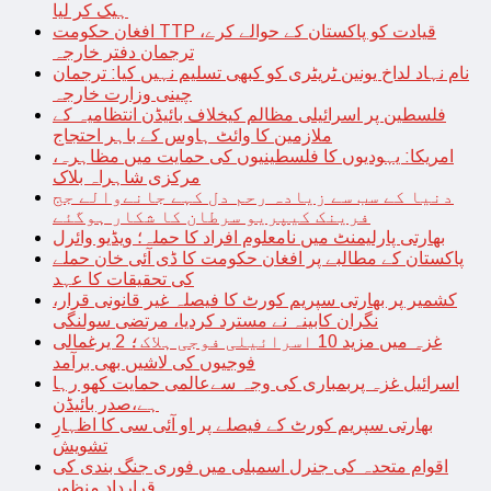
ہیک کر لیا
افغان حکومت TTP قیادت کو پاکستان کے حوالے کرے،
ترجمان دفتر خارجہ
نام نہاد لداخ یونین ٹریٹری کو کبھی تسلیم نہیں کیا: ترجمان
چینی وزارت خارجہ
فلسطین پر اسرائیلی مظالم کیخلاف بائیڈن انتظامیہ کے
ملازمین کا وائٹ ہاوس کے باہر احتجاج
امریکا: یہودیوں کا فلسطینیوں کی حمایت میں مظاہرہ،
مرکزی شاہراہ بلاک
دنیا کے سب سے زیادہ رحم دل کہے جانےوالے جج
فرینک کیپریو سرطان کا شکار ہوگئے
بھارتی پارلیمنٹ میں نامعلوم افراد کا حملہ؛ ویڈیو وائرل
پاکستان کے مطالبے پر افغان حکومت کا ڈی آئی خان حملے
کی تحقیقات کا عہد
کشمیر پر بھارتی سپریم کورٹ کا فیصلہ غیر قانونی قرار،
نگران کابینہ نے مسترد کردیا، مرتضی سولنگی
غزہ میں مزید 10 اسرائیلی فوجی ہلاک؛ 2 یرغمالی
فوجیوں کی لاشیں بھی برآمد
اسرائیل غزہ پربمباری کی وجہ سےعالمی حمایت کھو رہا
ہے،صدر بائیڈن
بھارتی سپریم کورٹ کے فیصلے پر او آئی سی کا اظہارِ
تشویش
اقوام متحدہ کی جنرل اسمبلی میں فوری جنگ بندی کی
قرارداد منظور