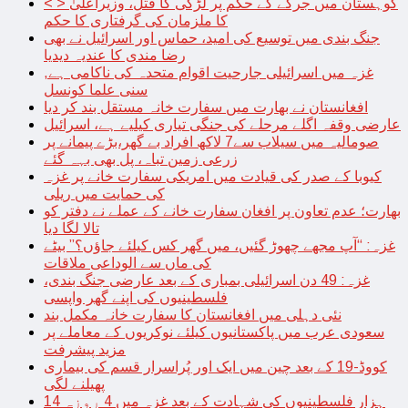
< > کوہستان میں جرگے کے حکم پر لڑکی کا قتل، وزیراعلیٰ
کا ملزمان کی گرفتاری کا حکم
جنگ بندی میں توسیع کی امید، حماس اور اسرائیل نے بھی
رضا مندی کا عندیہ دیدیا
غزہ میں اسرائیلی جارحیت اقوام متحدہ کی ناکامی ہے,
سنی علما کونسل
افغانستان نے بھارت میں سفارت خانہ مستقل بند کر دیا
عارضی وقفہ اگلے مرحلے کی جنگی تیاری کیلیے ہے، اسرائیل
صومالیہ میں سیلاب سے7 لاکھ افراد بے گھر،بڑے پیمانے پر
زرعی زمین تباہ، پل بھی بہہ گئے
کیوبا کے صدر کی قیادت میں امریکی سفارت خانے پر غزہ
کی حمایت میں ریلی
بھارت؛ عدم تعاون پر افغان سفارت خانے کے عملے نے دفتر کو
تالا لگا دیا
غزہ: “آپ مجھے چھوڑ گئیں، میں گھر کس کیلئے جاؤں؟” بیٹے
کی ماں سے الوداعی ملاقات
غزہ: 49 دن اسرائیلی بمباری کے بعد عارضی جنگ بندی،
فلسطینیوں کی اپنے گھر واپسی
نئی دہلی میں افغانستان کا سفارت خانہ مکمل بند
سعودی عرب میں پاکستانیوں کیلئے نوکریوں کے معاملے پر
مزید پیشرفت
کووڈ-19 کے بعد چین میں ایک اور پُراسرار قسم کی بیماری
پھیلنے لگی
14 ہزار فلسطینیوں کی شہادت کے بعد غزہ میں 4 روزہ