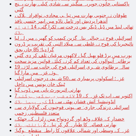
پاکستانی خاتون جویریہ منگیتر سے شادی کیلیے بھارت پہنچ
گئیں
طوفان نے جنوبی بھارت میں تباہی مچادی، نوافراد ہلاک ،
آندھرا پردیش اور تامل ناڈو میں ایمر جنسی نافذ
تھائی لینڈ میں ڈبل ڈیکر بس درخت سے ٹکرا گئی، 14 افراد
ہلاک
اسرائیلی فوج نے جبالیہ پناہ گزین کیمپ کو گھیرے میں لے لیا
نائیجیریا کی فوج نے غلطی سے میلاد النبی کی تقریب پر ڈرون
گرا دیا؛ 85 جاں بحق
یورپ میں برڈ فلو پھیل گیا ، لاکھوں مرغیاں تلف کر دی گئیں
برطانیہ آنیوالوں کی تعداد کم کرنے کیلئے قوانین مزید سخت
19 سالہ برطانوی شہری اسرائیلی فوج کی جانب سے لڑتے
ہوئے غزہ میں مارا گیا
غزہ؛ اسکولوں پربمباری سے50 شہید، درجنوں اسرائیلی
ٹینک خان یونس میں داخل
بھارتی ائیرپورٹ پانی میں ڈوب گیا
7 اکتوبر سے اب تک غزہ کے 19 لاکھ شہری بے گھر ہوگئے
انڈونیشیا: آتش فشاں پھٹنے سے 11 کوہ پیما ہلاک
اسرائیلی درندگی جاری: صہیونی فوجیوں کی گولاباری سے
متعدد فلسطینی زخمی
خضدار کے علاقے وڈھ اور گردونواح میں زلزلے کے جھٹکے
بھارتی فضائیہ کا طیارہ گر کر تباہ، 2پائلٹس ہلاک
غزہ کے وسطی اور شمالی علاقوں کا رابطہ منقطع ہوگیا: