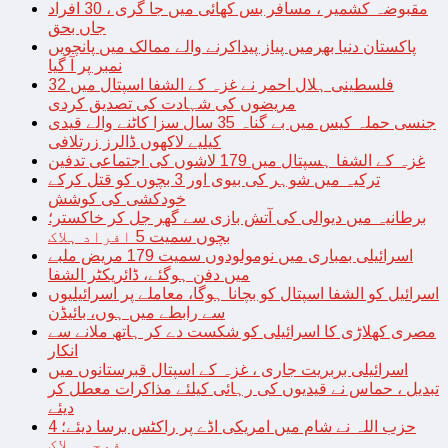
مقبوضہ کشمیر ، مسافر بس کھائی میں جا گری ، 30 افراد
جاں بحق
پاکستان دنیا بھرمیں پیاز پیداکرنے والے ممالک میں پانچویں
نمبر پر آ گیا
فلسطینی ہلال احمر نے غزہ کے الشفا اسپتال میں 32
مریضوں کی شہادت کی تصدیق کردی
جنسی حملہ کیس میں بے گناہ 35 سال سزا کاٹنے والے قیدی
کیلیے لاکھوں ڈالرز زرتلافی
غزہ کے الشفا ہسپتال میں 179 لاشوں کی اجتماعی تدفین
ترکیہ میں شوہر کی بیوی اور 3 بچوں کو قتل کرکے
خودکشی کی کوشش
برطانیہ میں دیوالی کی آتش بازی سے گھر جل کر خاکستر؛
بچوں سمیت 5 افراد ہلاک
اسرائیلی بمباری میں نومولودوں سمیت 179 مریض ملبے
میں دفن ہوگئے، ڈائریکٹر الشفا
اسرائیل کو الشفا اسپتال کو بچانا ہوگا، معاملے پر اسرائیلیوں
سے رابطے میں ہوں، بائیڈن
مصری کھلاڑی کا اسرائیلی کو شکست دے کر ہاتھ ملانے سے
انکار
اسرائیلی بربریت جاری ، غزہ کے اسپتال قبرستانوں میں
تبدیل ، حماس نے قیدیوں کی رہائی کیلئے مذاکرات معطل کر
دیئے
حزب اللہ نے شام میں امریکی اڈے پر راکٹس برسا دیئے؛ 4
فوجی ہلاک