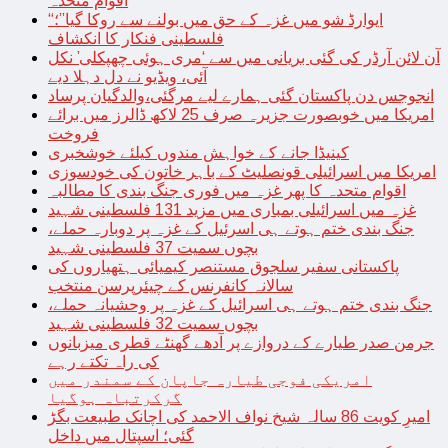
اقوام متحدہ
“ایوارڈ شو میں غزہ کے حق میں بولنے سے روکا گیا”؛
فلسطینی فنکار کا انکشاف
آن لائن آرڈر کی گئی بریانی میں سے ‘مری ہوئی چھپکلی’ نکل
آئی، ویڈیو نے دل دہلا دیے
انجوجس دن پاکستان گئی ہمارے لیے مرگئی،والدگیان پرساد
امریکا میں خوبصورت جزیرہ صرف 25 لاکھ ڈالرز میں برائے
فروخت
کینیڈا جانے کے خواہش مندوں کیلئے خوشخبری
امریکا میں اسرائیلی قونصلیٹ کے باہر خاتون کی خودسوزی
اقوام متحدہ کا پھر غزہ میں فوری جنگ بندی کا مطالبہ
غزہ میں اسرائیلی بمباری میں مزید 131 فلسطینی شہید
جنگ بندی ختم ہوتے ہی اسرئیل کے غزہ پر دوبارہ حملے،
بچوں سمیت 37 فلسطینی شہید
پاکستانی سفیر سلجوق مستنصر کیمیائی ہتھیاروں کی
سالانہ کانفرنس کے چیئرپرسن منتخب
جنگ بندی ختم ہوتے ہی اسرائیل کے غزہ پر وحشیانہ حملے،
بچوں سمیت 32 فلسطینی شہید
جرمن صدر طیارے کے دروازے پر آدھے گھنٹے قطری میزبانوں
کی راہ تکتے رہے
امریکی فوجی طیارہ جاپان کے سمندر میں
گرکرتباہ ہوگیا
امیرِ کویت 86 سالہ شیخ نواف الاحمد کی اچانک طبیعت بگڑ
گئی؛ اسپتال میں داخل