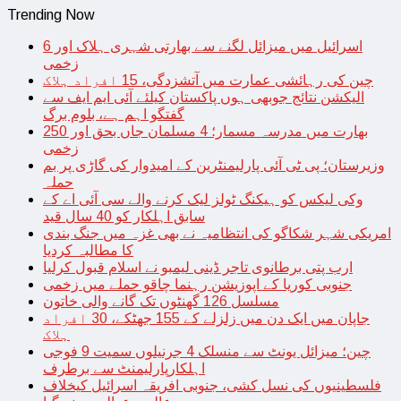
Trending Now
اسرائیل میں میزائل لگنے سے بھارتی شہری ہلاک اور 6
زخمی
چین کی رہائشی عمارت میں آتشزدگی، 15 افراد ہلاک
الیکشن نتائج جوبھی ہوں پاکستان کیلئے آئی ایم ایف سے
گفتگو اہم ہے، بلوم برگ
بھارت میں مدرسہ مسمار؛ 4 مسلمان جاں بحق اور 250
زخمی
وزیرستان؛ پی ٹی آئی پارلیمنٹرین کے امیدوار کی گاڑی پر بم
حملہ
وکی لیکس کو ہیکنگ ٹولز لیک کرنے والے سی آئی اے کے
سابق اہلکار کو 40 سال قید
امریکی شہر شکاگو کی انتظامیہ نے بھی غزہ میں جنگ بندی
کا مطالبہ کردیا
ارب پتی برطانوی تاجر ڈینی لیمبو نے اسلام قبول کرلیا
جنوبی کوریا کے اپوزیشن رہنما چاقو حملے میں زخمی
مسلسل 126 گھنٹوں تک گانے والی خاتون
جاپان میں ایک دن میں زلزلے کے 155 جھٹکے، 30 افراد
ہلاک
چین؛ میزائل یونٹ سے منسلک 4 جرنیلوں سمیت 9 فوجی
اہلکارپارلیمنٹ سے برطرف
فلسطینیوں کی نسل کشی، جنوبی افریقہ اسرائیل کیخلاف