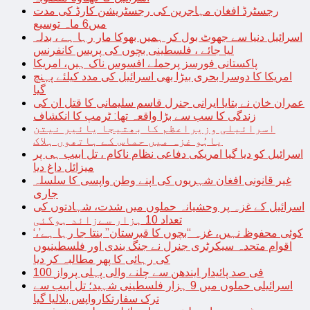
رجسٹرڈ افغان مہاجرین کی رجسٹریشن کارڈ کی مدت
میں6 ماہ توسیع
اسرائیل دنیا سے جھوٹ بول کر ہمیں بھوکا مار رہا ہے ، بدلہ
لیا جائے ، فلسطینی بچوں کی پریس کانفرنس
پاکستانی فورسز پرحملے افسوس ناک ہیں، امریکا
امریکا کا دوسرا بحری بیڑا بھی اسرائیل کی مدد کیلئے پہنچ
گیا
عمران خان نے بتایا ایرانی جنرل قاسم سلیمانی کا قتل ان کی
زندگی کا سب سے بڑا واقعہ تھا: ٹرمپ کا انکشاف
اسرائیلی وزیراعظم کا بھتیجا یائیر نیتن
یاہُو غزہ میں حماس کے ہاتھوں ہلاک
اسرائیل کو دیا گیا امریکی دفاعی نظام ناکام ، تل ابیب ہی پر
میزائل داغ دیا
غیر قانونی افغان شہریوں کی اپنے وطن واپسی کا سلسلہ
جاری
اسرائیل کے غزہ پر وحشیانہ حملوں میں شدت، شہادتوں کی
تعداد 10 ہزار سےزائد ہوگئی
‘کوئی محفوظ نہیں، غزہ “بچوں کا قبرستان” بنتا جا رہا ہے’،
اقوام متحدہ سیکرٹری جنرل نے جنگ بندی اور فلسطینیوں
کی رہائی کا پھر مطالبہ کر دیا
100 فی صد پائیدار ایندھن سے چلنے والی پہلی پرواز
اسرائیلی حملوں میں 9 ہزار فلسطینی شہید؛ تل ابیب سے
ترک سفارتکارواپس بلالیا گیا