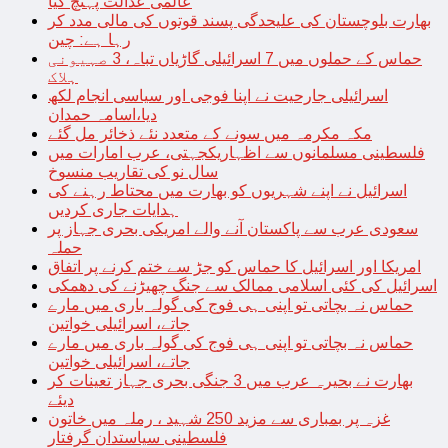
عالمی عدالت پہنچ گیا
بھارت بلوچستان کی علیحدگی پسند قوتوں کی مالی مدد کر
رہا ہے: چین
حماس کے حملوں میں 7 اسرائیلی گاڑیاں تباہ، 3 صہیونی
ہلاک
اسرائیلی جارحیت نے اپنا فوجی اور سیاسی انجام لکھ
دیا،اسامہ حمدان
مکہ مکرمہ میں سونے کے متعدد نئے ذخائر مل گئے
فلسطینی مسلمانوں سے اظہاریکجہتی، عرب امارات میں
سال نو کی تقاریب منسوخ
اسرائیل نے اپنے شہریوں کو بھارت میں محتاط رہنے کی
ہدایات جاری کردیں
سعودی عرب سے پاکستان آنے والے امریکی بحری جہاز پر
حملہ
امریکا اور اسرائیل کا حماس کو جڑ سے ختم کرنے پر اتفاق
اسرائیل کی کئی اسلامی ممالک سے جنگ چھیڑنے کی دھمکی
حماس نہ بچاتی تو اپنی ہی فوج کی گولہ باری میں مارے
جاتے، اسرائیلی خواتین
حماس نہ بچاتی تو اپنی ہی فوج کی گولہ باری میں مارے
جاتے، اسرائیلی خواتین
بھارت نے بحیرہ عرب میں 3 جنگی بحری جہاز تعینات کر
دیئے
غزہ پر بمباری سے مزید 250 شہید ، رملہ میں خاتون
فلسطینی سیاستدان گرفتار