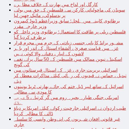
کارگل اور لداخ میں بھارت کے خلاف مظاہرے
سویڈن کی ماحولیاتی کارکن سے فلسطین کے حق میں بولنے
پر بدسلوکی، مائیک چھین لیا
برطانوی کابینہ میں ہلچل؛ سابق وزیراعظم ڈیوڈ کیمرون
وزیر خارجہ مقرر
فلسطین ریلی پر طاقت کا استعمال؛ برطانوی وزیر داخلہ کو
برطرف کردیا گیا
مشہور برانڈ کا بانی جنسی زیادتی کے جرم میں مجرم قرار
غزہ میں قیامت صغریٰ ، الشفاء اسپتال کے اندر اور باہر
لاشوں کے انبار ، دفنانے والا کوئی نہیں
اسکینڈے نیوین ممالک میں فلسطین کے 50 سال پرانے نغمے
کی گونج
اسرائیلی بربریت جاری ، غزہ کے اسپتال قبرستانوں میں
تبدیل ، حماس نے قیدیوں کی رہائی کیلئے مذاکرات معطل کر
دیئے
اسرائیل کے ساتھ لیبر ڈیل ختم کی جائے، بھارتی ٹریڈ یونینوں
کا مودی سے مطالبہ
امریکی جنگی طیارہ بحیرہ روم میں گر کرتباہ، 5 فوجی
ہلاک
طیب اردوان نے اسرائیلی جارحیت رکوانے کیلئے امریکا پر دباؤ
ڈالنے کا مطالبہ کردیا
غیر قانونی افغان شہریوں کی اپنےوطن واپسی کا سلسلہ
جاری