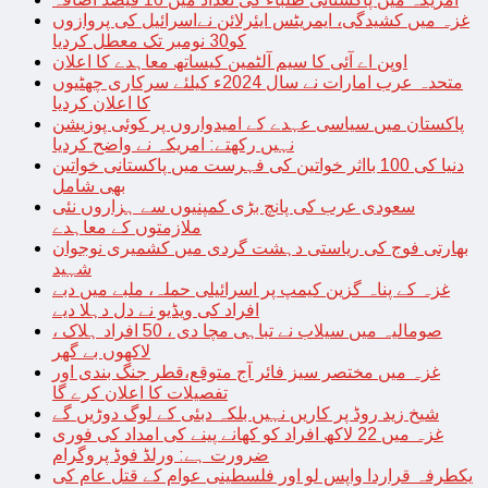
غزہ میں کشیدگی، ایمریٹس ایئرلائن نےاسرائیل کی پروازوں
کو30 نومبر تک معطل کردیا
اوپن اے آئی کا سیم آلٹمین کیساتھ معاہدے کا اعلان
متحدہ عرب امارات نے سال 2024ء کیلئے سرکاری چھٹیوں
کا اعلان کردیا
پاکستان میں سیاسی عہدے کے امیدواروں پر کوئی پوزیشن
نہیں رکھتے: امریکہ نے واضح کردیا
دنیا کی 100 بااثر خواتین کی فہرست میں پاکستانی خواتین
بھی شامل
سعودی عرب کی پانچ بڑی کمپنیوں سے ہزاروں نئی
ملازمتوں کے معاہدے
بھارتی فوج کی ریاستی دہشت گردی میں کشمیری نوجوان
شہید
غزہ کے پناہ گزین کیمپ پر اسرائیلی حملہ، ملبے میں دبے
افراد کی ویڈیو نے دل دہلا دیے
صومالیہ میں سیلاب نے تباہی مچا دی ، 50 افراد ہلاک ،
لاکھوں بے گھر
غزہ میں مختصر سیز فائر آج متوقع،قطر جنگ بندی اور
تفصیلات کا اعلان کرے گا
شیخ زید روڈ پر کاریں نہیں بلکہ دبئی کے لوگ دوڑیں گے
غزہ میں 22 لاکھ افراد کو کھانے پینے کی امداد کی فوری
ضرورت ہے: ورلڈ فوڈ پروگرام
یکطرفہ قراردا واپس لو اور فلسطینی عوام کے قتل عام کی