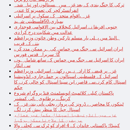
ترکی کا جنگ بندی کے بعد غزہ میں ہسپتالوں اور تباہ شدہ
انفرانسٹرکچر کی تعمیرنو کا عندیہ
غزہ ،اقوام متحدہ کے سکول پر اسرائیلی
بمباری،50فلسطینی شہید
جنوبی افریقا نے اسرائیل کیخلاف بین الاقوامی فوجداری
عدالت میں شکایت درج کرا دی
ہالینڈ میں پہلی بار مسلم تارکین وطن خاتون وزیراعظم
بننے کے قریب
ایران اسرائیل سے جنگ میں حماس کی ہر ممکن مدد کرے
گا: سربراہ قدس فورس
ایران کا اسرائیل سے جنگ میں حماس کے ساتھ شامل ہونے
سے انکار
غزہ پر قبضے کا ارادہ نہیں رکھتے: اسرائیلی وزیراعظم
اسرائیل کے فلسطینی اسپتالوں پر حملےجاری، انڈونیشیا
اسپتال کام کرنےسے قاصر، ابن سینا اسپتال کو خالی کرنے کا
حکم
پاکستان کیلیے کلائمیٹ انویسٹمنٹ فنڈ پروگرام شروع
کرینگے، برطانوی ہائی کمشنر
ٹینکوں کا محاصرہ، ڈرونز کی پرواز، بجلی پانی بند، غزہ کے
اسپتال جیل کا منظر پیش کرنے لگے
غزہ میں انڈونیشیا اسپتال مکمل غیر فعال،
مریضوں کا علاج ناممکن ہوگیا
کینیڈا؛ پاکستانی خاندان کے 4 افراد کو ٹرک سے کچلنے والا