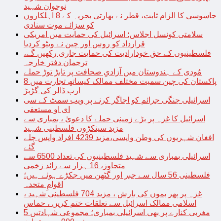
نوجوان شہید
جاسوسی کا الزام ثابت، قطر نے بھارتی بحریہ کے 8 اہلکاروں
کو سزائے موت سنادی
سلامتی کونسل اجلاس؛ اسرائیل کی حمایت میں امریکی
قرارداد کو روس اور چین نے ویٹو کردیا
فلسطینیوں کے حق خودارادیت کی حمایت جاری رکھیں گے،
ترجمان دفتر خارجہ
مُودی کے ہندوستان میں آزادیِ صحافت پر تابڑ توڑ حملے
پاکستان کی چین سمیت مختلف ممالک کیساتھ تجارت میں 8
ارب ڈالر کی گڑبڑ
اسرائیلی جنگی جرائم کو اجاگر کرنے پر ویب سمٹ کے سی
ای او مستعفی
اسرائیل کا غزہ پر بڑے زمینی حملے کا دعویٰ ، بمباری سے
مزید سینکڑوں فلسطینی شہید
افغان شہریوں کی وطن واپسی،مزید 4239 افراد واپس چلے
گئے
اسرائیلی بمباری سے شہید فلسطینیوں کی تعداد 6500 سے
متجاوز، 16 ہزار سے زائد زخمی
فلسطینی 56 سال سے جبر اور گٹھن میں جکڑے ہوئے ہیں؛
اقوامِ متحدہ
غزہ پر پھر بموں کی بارش ، مزید 704 فلسطینی شہید ،
اسلامی ممالک اسرائیل سے تعلقات ختم کریں ، حماس
مغربی کنارے پر بھی اسرائیلی بمباری؛ مجموعی شہادتیں 5