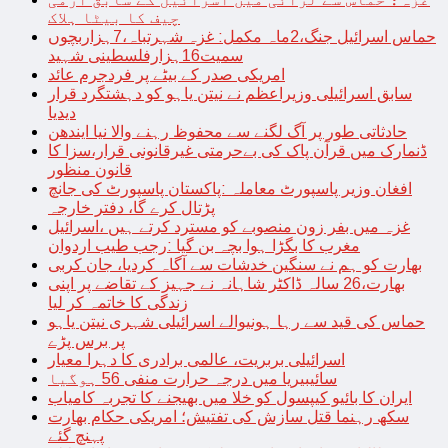
چیف کا بیٹا ہلاک
حماس اسرائیل جنگ،2ماہ مکمل: غزہ شہرتباہ،7ہزاربچوں
سمیت16ہزارفلسطینی شہید
امریکی صدر کے بیٹے پر فردجرم عائد
سابق اسرائیلی وزیراعظم نے نیتن یاہو کو دہشتگرد قرار
دیدیا
حادثاتی طور پر آگ لگنے سے محفوظ رہنے والا نیا ایندھن
ڈنمارک میں قرآن پاک کی بےحرمتی غیرقانونی قرار،سزا کا
قانون منظور
افغان وزیر پاسپورٹ معاملہ :پاکستان پاسپورٹ کی جانچ
پڑتال کرے گا، دفتر خارجہ
غزہ میں بفر زون منصوبے کو مسترد کرتے ہیں ،اسرائیل
مغرب کا بگڑا ہوا بچہ بن گیا :رجب طیب اردوان
بھارت کو ہم نے سنگین خدشات سے آگاہ کردیا، جان کربی
بھارت،26 سالہ ڈاکٹر شاہانہ نے جہیز کے تقاضے پر اپنی
زندگی کا خاتمہ کر لیا
حماس کی قید سے رہا ہونیوالے اسرائیلی شہری نیتن یاہو
پر برس پڑے
اسرائیلی بربریت، عالمی برادری کا دہرا معیار
سائیبیریا میں درجہ حرارت منفی 56 ہوگیا
ایران کا بائیو کیپسول کو خلا میں بھیجنے کا تجربہ کامیاب
سکھ رہنما قتل سازش کی تفتیش؛ امریکی حکام بھارت
پہنچ گئے