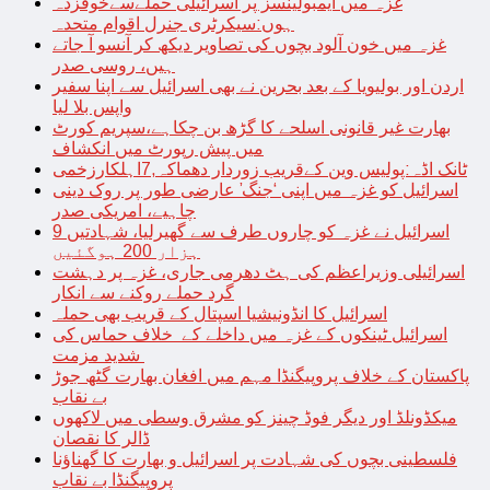
غزہ میں ایمبولینسز پر اسرائیلی حملےسےخوفزدہ
ہوں:سیکرٹری جنرل اقوام متحدہ
غزہ میں خون آلود بچوں کی تصاویر دیکھ کر آنسو آ جاتے
ہیں، روسی صدر
اردن اور بولیویا کے بعد بحرین نے بھی اسرائیل سے اپنا سفیر
واپس بلا لیا
بھارت غیر قانونی اسلحے کا گڑھ بن چکاہے،سپریم کورٹ
میں پیش رپورٹ میں انکشاف
ٹانک اڈہ:پولیس وین کےقریب زوردار دھماکہ,7اہلکارزخمی
اسرائیل کو غزہ میں اپنی ‘جنگ’ عارضی طور پر روک دینی
چاہیے، امریکی صدر
اسرائیل نے غزہ کو چاروں طرف سے گھیرلیا، شہادتیں 9
ہزار 200 ہوگئیں
اسرائیلی وزیراعظم کی ہٹ دھرمی جاری، غزہ پر دہشت
گرد حملے روکنے سے انکار
اسرائیل کا انڈونیشیا اسپتال کے قریب بھی حملہ
اسرائیل ٹینکوں کے غزہ میں داخلے کے خلاف حماس کی
شدید مزمت
پاکستان کے خلاف پروپیگنڈا مہم میں افغان بھارت گٹھ جوڑ
بے نقاب
میکڈونلڈ اور دیگر فوڈ چینز کو مشرق وسطی میں لاکھوں
ڈالر کا نقصان
فلسطینی بچوں کی شہادت پر اسرائیل و بھارت کا گھناؤنا
پروپیگنڈا بے نقاب