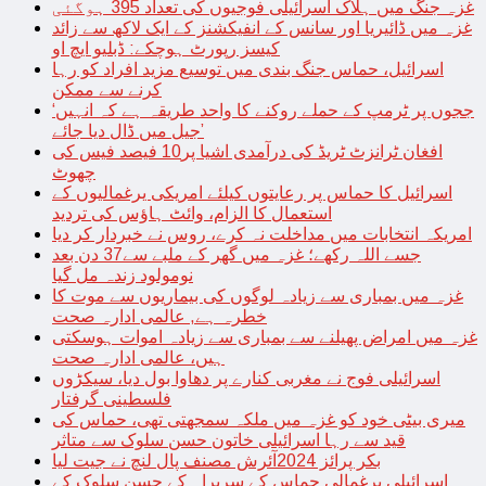
غزہ جنگ میں ہلاک اسرائیلی فوجیوں کی تعداد 395 ہوگئی
غزہ میں ڈائیریا اور سانس کے انفیکشنز کے ایک لاکھ سے زائد
کیسز رپورٹ ہوچکے: ڈبلیو ایچ او
اسرائیل، حماس جنگ بندی میں توسیع مزید افراد کو رہا
کرنے سے ممکن
‘ججوں پر ٹرمپ کے حملے روکنے کا واحد طریقہ ہے کہ انہیں
جیل میں ڈال دیا جائے’
افغان ٹرانزٹ ٹریڈ کی درآمدی اشیا پر10 فیصد فیس کی
چھوٹ
اسرائیل کا حماس پر رعایتوں کیلئے امریکی یرغمالیوں کے
استعمال کا الزام، وائٹ ہاؤس کی تردید
امریکہ انتخابات میں مداخلت نہ کرے، روس نے خبردار کر دیا
جسے اللہ رکھے؛ غزہ میں گھر کے ملبے سے37 دن بعد
نومولود زندہ مل گیا
غزہ میں بمباری سے زیادہ لوگوں کی بیماریوں سے موت کا
خطرہ ہے, عالمی ادارہ صحت
غزہ میں امراض پھیلنے سے بمباری سے زیادہ اموات ہوسکتی
ہیں، عالمی ادارہ صحت
اسرائیلی فوج نے مغربی کنارے پر دھاوا بول دیا، سیکڑوں
فلسطینی گرفتار
میری بیٹی خود کو غزہ میں ملکہ سمجھتی تھی، حماس کی
قید سے رہا اسرائیلی خاتون حسن سلوک سے متاثر
بکر پرائز 2024آئرش مصنف پال لنچ نے جیت لیا
اسرائیلی یرغمالی حماس کے سربراہ کے حسن سلوک کے