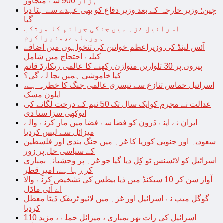
ہزار 900 سے متجاوز
چین؛ وزیر خارجہ کے بعد وزیر دفاع کو بھی عہدے سے ہٹا دیا
گیا
اسرائیل غزہ میں جنگی جرائم کا مرتکب
ہورہاہے،منیراکرم
آئس لینڈ کی وزیراعظم خواتین کی تنخواہوں میں اضافے
کیلیے احتجاج میں شامل
پیروں پر 30 تلواریں متوازن رکھنے کا عالمی ریکارڈ قائم
کیا خاموشی ہمیں بچا لے گی؟
اسرائیل حماس تنازع سے تیسری عالمی جنگ کا خطرہ ہے،
ایلون مسک
عدالت نے مجرم کوایک سال تک 50 نیم کے درخت لگانے کی
انوکھی سزا سنا دی
ایران نے اپنے ڈرون کو فضا سے فضا میں مار کرنے والے
میزائل سے لیس کردیا
سعودیہ اور جنوبی کوریا کا غزہ میں جنگ بندی اور فلسطین
کے سیاسی حل پر زور
اسرائیل کو لائسنس ٹو کِل دیا گیا جو غزہ پر وحشیانہ بمباری
کر رہا ہے، امیرِ قطر
آواز سن کر 10 سیکنڈ میں ذیا بیطس کی تشخیص کرنے والا
اے آئی ماڈل
گوگل میپ نے اسرائیل اور غزہ میں لائیو ٹریفک ڈیٹا معطل
کردیا
اسرائیل کی رات بھر بمباری ، میزائل حملے ، مزید 110