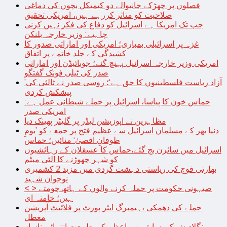
فصلوں پر چھڑکے جانیوالے دو کیمیکل بچوں کی دماغی
صلاحیت کو متاثر کررہے ہیں، امریکی تحقیق
جب تک امریکا ہے اسرائیل کو دفاع کی فکر نہیں کرنی
چاہیے: وزیر خارجہ بلنکن
غزہ پر اسرائیلی بمباری؛ امریکی اور اماراتی صدور کا
کشیدگی کے جلد خاتمے پر اتفاق
امریکی وزیر خارجہ اسرائیل پہنچ گئے؛ جوبائیڈن اور اماراتی
صدر کی ٹیلی فونک گفتگو
’آزاد ریاست فلسطینیوں کا حق ہے‘؛ روسی صدر نے ثالثی کی
پیشکش کردی
حماس خون کا پیاسا، اسرائیل پر حملے شیطانی عمل ہے:
امریکی صدر
مظاہرین نے اپوزیشن لیڈر پر گلیٹر پھینک دیا
دنیا بھر کے مسلمان اسرائیل سے عظیم فتح پر جمعے کو ’یومِ
طوفانِ اقصیٰ‘ منائیں؛ حماس
اسرائیل میں سائرن بج گئے،حماس کا عسقلان کے رہائشیوں
کو شہر چھوڑنے کا الٹی میٹم
بھارتی فوج کی ریاستی دہشت گردی میں مزید 2 کشمیری
نوجوان شہید
< > صیہونی حکومت پر حملہ کرنے والوں کے ہاتھ چومتے
ہیں؛ خامنہ ای
حملے کی دھمکی ،ہیمبرگ ایئر پورٹ پر فلائیٹ آپریشن
معطل
بنگلادیش کی سابق وزیراعظم کی طبیعت انتہائی ناساز