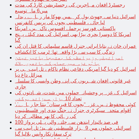
رجسٹرڈ افغان مہاجرین کی رجسٹریشن کارڈ کی مدت
میں6 ماہ توسیع
اسرائیل دنیا سے جھوٹ بول کر ہمیں بھوکا مار رہا ہے ، بدلہ
لیا جائے ، فلسطینی بچوں کی پریس کانفرنس
پاکستانی فورسز پرحملے افسوس ناک ہیں، امریکا
امریکا کا دوسرا بحری بیڑا بھی اسرائیل کی مدد کیلئے پہنچ
گیا
عمران خان نے بتایا ایرانی جنرل قاسم سلیمانی کا قتل ان کی
زندگی کا سب سے بڑا واقعہ تھا: ٹرمپ کا انکشاف
اسرائیلی وزیراعظم کا بھتیجا یائیر نیتن
یاہُو غزہ میں حماس کے ہاتھوں ہلاک
اسرائیل کو دیا گیا امریکی دفاعی نظام ناکام ، تل ابیب ہی پر
میزائل داغ دیا
غیر قانونی افغان شہریوں کی اپنے وطن واپسی کا سلسلہ
جاری
اسرائیل کے غزہ پر وحشیانہ حملوں میں شدت، شہادتوں کی
تعداد 10 ہزار سےزائد ہوگئی
‘کوئی محفوظ نہیں، غزہ “بچوں کا قبرستان” بنتا جا رہا ہے’،
اقوام متحدہ سیکرٹری جنرل نے جنگ بندی اور فلسطینیوں
کی رہائی کا پھر مطالبہ کر دیا
100 فی صد پائیدار ایندھن سے چلنے والی پہلی پرواز
اسرائیلی حملوں میں 9 ہزار فلسطینی شہید؛ تل ابیب سے
ترک سفارتکارواپس بلالیا گیا