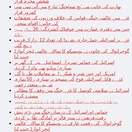
شخص مجرم قرار
بھارت کی جانب سے ’پچ سوئچنگ‘ تنازع میں آئی سی سی
کمزور قرار
غزہ میں عالمی جنگی قوانین کی خلاف ورزیوں کی تحقیقات
کی جائیں؛ اقوام متحدہ
چین میں دفتری عمارت میں خوفناک آتشزدگی؛ 26 ملازمین
ہلاک
غزہ پر اسرائیلی حملےجاری ،شہدا کی تعداد 12ہزارکےقریب
پہنچ گئی
گوجرانوالہ کی خاتون نے یونیسکو کا سالانہ عالمی ٹیچر ایوارڈ
جیت لیا
اسرائیل کی حماس سربراہ اسماعیل ہنیہ کے گھر پر
بمباری؛ ویڈیو بھی وائرل کردی
امریکہ اور چین شیر و شکر ، اہم معاملات طے پا گئے
غزہ ، قاتل اسرائیلی فوج کی مسجد پر بمباری ، 50 نمازی
شہید ، متعدد زخمی
اسرائیل نے سلامتی کونسل کا غزہ جنگ میں وقفے کا مطالبہ
مسترد کردیا
برطانیہ: غزہ جنگ بندی کی قرارداد پر لیبر
پارٹی میں بغاوت ہوگئی
حماس اوراسرائیل کے درمیان جنگ میں بڑی پیش
رفت،فریقین نے سیز فائر پر آمادگی ظاہر کردی
گوجرانوالہ کی رفعت عارف نے یونیسکو کا سالانہ عالمی
ٹیچر ایوارڈ جیت لیا