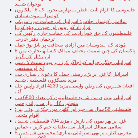
نوجوان شہید
جاسوسی کا الزام ثابت، قطر نے بھارتی بحریہ کے 8 اہلکاروں
کو سزائے موت سنادی
سلامتی کونسل اجلاس؛ اسرائیل کی حمایت میں امریکی
قرارداد کو روس اور چین نے ویٹو کردیا
فلسطینیوں کے حق خودارادیت کی حمایت جاری رکھیں گے،
ترجمان دفتر خارجہ
مُودی کے ہندوستان میں آزادیِ صحافت پر تابڑ توڑ حملے
پاکستان کی چین سمیت مختلف ممالک کیساتھ تجارت میں 8
ارب ڈالر کی گڑبڑ
اسرائیلی جنگی جرائم کو اجاگر کرنے پر ویب سمٹ کے سی
ای او مستعفی
اسرائیل کا غزہ پر بڑے زمینی حملے کا دعویٰ ، بمباری سے
مزید سینکڑوں فلسطینی شہید
افغان شہریوں کی وطن واپسی،مزید 4239 افراد واپس چلے
گئے
اسرائیلی بمباری سے شہید فلسطینیوں کی تعداد 6500 سے
متجاوز، 16 ہزار سے زائد زخمی
فلسطینی 56 سال سے جبر اور گٹھن میں جکڑے ہوئے ہیں؛
اقوامِ متحدہ
غزہ پر پھر بموں کی بارش ، مزید 704 فلسطینی شہید ،
اسلامی ممالک اسرائیل سے تعلقات ختم کریں ، حماس
مغربی کنارے پر بھی اسرائیلی بمباری؛ مجموعی شہادتیں 5