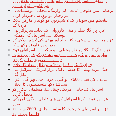
رہنماؤں نےاسرائیل کے غزہ اسپتال پر حملے کو ناجائز اور
غیر قانونی قرار دے دیا
برطانیہ میں طوفان “بابت” کی وارننگ، محکمہ موسمیات نے
تیز رفتار ہوائوں سے خبردار کردیا
بیلجیئم میں سویڈن کے 2 شہریوں کو گولیاں مارکر ہلاک
کردیا گیا
غزہ پر اگلا حملہ زمینی کارروائی کے بجائے سرپرائز بھی
ہوسکتا ہے، اسرائیل کی دھمکی
غزہ میں دوران ڈیوٹی ڈاکٹر والد اور بھائی کی لاشیں دیکھ کر
جذبات پر قابو نہ رکھ سکا
غزہ جنگ کا اگلا مرحلہ مختلف ہو سکتا ہے، اسرائیلی فوج
بھارتی سپریم کورٹ نے ہم جنس شادی کو قانونی حیثیت
دینے سے معذوری ظاہر کردی
جاپان کا غزہ کے لیے 10 ملین ڈالر امداد کا اعلان
جنگ مزید پھیلنے کا خدشہ ، ایک ہزار امریکی اسرائیل سے
نکل گئے
شہداء کی تعداد 2600 ہو گئی ، مردہ خانے بھر گئے ، غزہ
سے 11 لاکھ فلسطینیوں کا انخلاء
اسرائیل کے حامی امریکی چینل نے3 مسلمان اینکرز کو
معطل کردیا
غزہ پر قبضہ کرنا اسرائیل کی بڑی غلطی ہوگی: امریکی
صدر
غزہ پر اسرائیلی جارحیت کا سلسلہ جاری، 2600 سے زائد
فلسطینی شہید