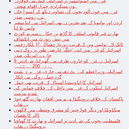
غزہ میں ایمبولینسز پر اسرائیلی حملےسےخوفزدہ
ہوں:سیکرٹری جنرل اقوام متحدہ
غزہ میں خون آلود بچوں کی تصاویر دیکھ کر آنسو آ جاتے
ہیں، روسی صدر
اردن اور بولیویا کے بعد بحرین نے بھی اسرائیل سے اپنا سفیر
واپس بلا لیا
بھارت غیر قانونی اسلحے کا گڑھ بن چکاہے،سپریم کورٹ
میں پیش رپورٹ میں انکشاف
ٹانک اڈہ:پولیس وین کےقریب زوردار دھماکہ,7اہلکارزخمی
اسرائیل کو غزہ میں اپنی ‘جنگ’ عارضی طور پر روک دینی
چاہیے، امریکی صدر
اسرائیل نے غزہ کو چاروں طرف سے گھیرلیا، شہادتیں 9
ہزار 200 ہوگئیں
اسرائیلی وزیراعظم کی ہٹ دھرمی جاری، غزہ پر دہشت
گرد حملے روکنے سے انکار
اسرائیل کا انڈونیشیا اسپتال کے قریب بھی حملہ
اسرائیل ٹینکوں کے غزہ میں داخلے کے خلاف حماس کی
شدید مزمت
پاکستان کے خلاف پروپیگنڈا مہم میں افغان بھارت گٹھ جوڑ
بے نقاب
میکڈونلڈ اور دیگر فوڈ چینز کو مشرق وسطی میں لاکھوں
ڈالر کا نقصان
فلسطینی بچوں کی شہادت پر اسرائیل و بھارت کا گھناؤنا
پروپیگنڈا بے نقاب