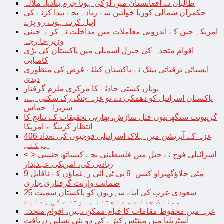
طالبان نے افغانستان میں لڑکی ہونا جرم بنادیا، ملالہ
حکمراں شمالی کوریا خواتین سے زیادہ بچے پیدا کرنے کی
اپیل کرتے ہوئے رو پڑے
امریکہ چین کے اندرونی معاملات میں مداخلت نہ کرے: چینی
وزیر خا رجہ
اقوام متحدہ کی جنرل اسمبلی میں پاکستان کی بڑی
کامیابی
ایشیائی ترقیاتی بینک نے پاکستان کیلئے قرض کی منظوری
دیدی
یونان کشتی حادثے کا مرکزی ملزم گرفتار
پاکستان اسرائیل کو دھمکی دے تو غزہ جنگ رک سکتی ہے،
سربراہ حماس
گرپتونت سنگھ پنوں قتل سازش، بھارتی تحقیقات کے نتائج کا
انتظار کرینگے، امریکا
غزہ کے آپریشن میں ہلاک اسرائیلی فوجیوں کی تعداد 406
ہوگئی
< > اسرائیلی فوج نے جیل میں فلسطینی بچے کیساتھ جنسی
زیادتی کی، امریکی عہدیدار
9 مئی جلاؤگھیراؤ کیس: 8 پی ٹی آئی رہنماؤں کے ناقابل
ضمانت وارنٹ گرفتاری جاری
سعودی عرب کی اپنے شہریوں کو پاکستان سمیت 25
ممالک جانے سے اجتناب برتنے کی ہدایت
غزہ میں محفوظ مقامات کا قیام ممکن نہیں، اقوام متحدہ
آسٹریلیا میں مینٹس کیڑے کی دو نئی نسلیں دریافت