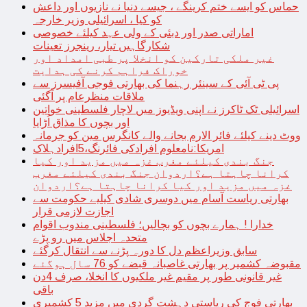
حماس کو ایسے ختم کرینگے ، جیسے دنیا نے نازیوں اور داعش
کو کیا ، اسرائیلی وزیر خارجہ
اماراتی صدر اور دبئی کے ولی عہد کیلئے خصوصی
شکارگاہیں تیار، رینجرز تعینات
غیر ملکی تارکین کو انخلا پر طبی امداد اور
خوراک فراہم کرنے کی ہدایت
پی ٹی آئی کے سینئر رہنما کی بھارتی فوجی آفیسرز سے
ملاقات منظرعام پر آگئی
اسرائیلی ٹک ٹاکرز نے اپنی ویڈیوز میں لاچار فلسطینی خواتین
اور بچوں کا مذاق اُڑایا
ووٹ دینے کیلئے فائر الارم بجانے والے کانگرس مین کو جرمانہ
امریکا:نامعلوم افرادکی فائرنگ،5افرادہلاک
جنگ بندی کیلئے مغرب غزہ میں مزید اور کیا
کرانا چاہتا ہے؟اردوان جنگ بندی کیلئے مغرب
غزہ میں مزید اور کیا کرانا چاہتا ہے؟اردوان
بھارتی ریاست آسام میں دوسری شادی کیلیے حکومت سے
اجازت لازمی قرار
خدارا ! ہمارے بچوں کو بچالیں؛ فلسطینی مندوب اقوام
متحدہ اجلاس میں رو پڑے
سابق وزیراعظم دل کا دورہ پڑنے سے انتقال کرگئے
مقبوضہ کشمیر پر بھارتی غاصبانہ قبضے کو 76 سال ہوگئے
غیر قانونی طور پر مقیم غیر ملکیوں کا انخلا، صرف 4دن
باقی
بھارتی فوج کی ریاستی دہشت گردی میں مزید 5 کشمیری