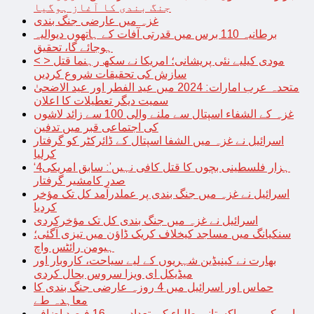
جنگ بندی کا آغاز ہوگیا
غزہ میں عارضی جنگ بندی
برطانیہ 110 برس میں قدرتی آفات کے ہاتھوں دیوالیہ
ہوجائے گا، تحقیق
< > مودی کیلیے نئی پریشانی؛ امریکا نے سکھ رہنما قتل
سازش کی تحقیقات شروع کردیں
متحدہ عرب امارات: 2024 میں عید الفطر اور عید الاضحیٰ
سمیت دیگر تعطیلات کا اعلان
غزہ کے الشفاء اسپتال سے ملنے والی 100 سے زائد لاشوں
کی اجتماعی قبر میں تدفین
اسرائیل نے غزہ میں الشفا اسپتال کے ڈائرکٹر کو گرفتار
کرلیا
‘4ہزار فلسطینی بچوں کا قتل کافی نہیں’: سابق امریکی
صدر کامشیر گرفتار
اسرائیل نے غزہ میں جنگ بندی پر عملدرآمد کل تک مؤخر
کردیا
اسرائیل نے غزہ میں جنگ بندی کل تک مؤخرکردی
سنکیانگ میں مساجد کیخلاف کریک ڈاؤن میں تیزی آگئی؛
ہیومن رائٹس واچ
بھارت نے کینیڈین شہریوں کے لیے سیاحت، کاروبار اور
میڈیکل ای ویزا سروس بحال کردی
حماس اور اسرائیل میں 4 روزہ عارضی جنگ بندی کا
معاہدہ طے
امریکہ میں پاکستانی طلباء کی تعداد میں 16 فیصد اضافہ