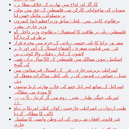
کارگل اور لداخ میں بھارت کے خلاف مظاہرے
سویڈن کی ماحولیاتی کارکن سے فلسطین کے حق میں بولنے
پر بدسلوکی، مائیک چھین لیا
برطانوی کابینہ میں ہلچل؛ سابق وزیراعظم ڈیوڈ کیمرون
وزیر خارجہ مقرر
فلسطین ریلی پر طاقت کا استعمال؛ برطانوی وزیر داخلہ کو
برطرف کردیا گیا
مشہور برانڈ کا بانی جنسی زیادتی کے جرم میں مجرم قرار
غزہ میں قیامت صغریٰ ، الشفاء اسپتال کے اندر اور باہر
لاشوں کے انبار ، دفنانے والا کوئی نہیں
اسکینڈے نیوین ممالک میں فلسطین کے 50 سال پرانے نغمے
کی گونج
اسرائیلی بربریت جاری ، غزہ کے اسپتال قبرستانوں میں
تبدیل ، حماس نے قیدیوں کی رہائی کیلئے مذاکرات معطل کر
دیئے
اسرائیل کے ساتھ لیبر ڈیل ختم کی جائے، بھارتی ٹریڈ یونینوں
کا مودی سے مطالبہ
امریکی جنگی طیارہ بحیرہ روم میں گر کرتباہ، 5 فوجی
ہلاک
طیب اردوان نے اسرائیلی جارحیت رکوانے کیلئے امریکا پر دباؤ
ڈالنے کا مطالبہ کردیا
غیر قانونی افغان شہریوں کی اپنےوطن واپسی کا سلسلہ
جاری