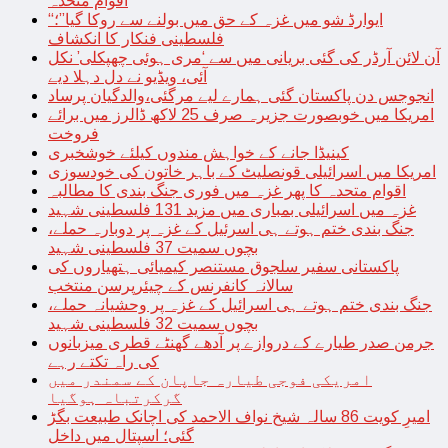
اقوام متحدہ
“ایوارڈ شو میں غزہ کے حق میں بولنے سے روکا گیا”؛
فلسطینی فنکار کا انکشاف
آن لائن آرڈر کی گئی بریانی میں سے ‘مری ہوئی چھپکلی’ نکل
آئی، ویڈیو نے دل دہلا دیے
انجوجس دن پاکستان گئی ہمارے لیے مرگئی،والدگیان پرساد
امریکا میں خوبصورت جزیرہ صرف 25 لاکھ ڈالرز میں برائے
فروخت
کینیڈا جانے کے خواہش مندوں کیلئے خوشخبری
امریکا میں اسرائیلی قونصلیٹ کے باہر خاتون کی خودسوزی
اقوام متحدہ کا پھر غزہ میں فوری جنگ بندی کا مطالبہ
غزہ میں اسرائیلی بمباری میں مزید 131 فلسطینی شہید
جنگ بندی ختم ہوتے ہی اسرئیل کے غزہ پر دوبارہ حملے،
بچوں سمیت 37 فلسطینی شہید
پاکستانی سفیر سلجوق مستنصر کیمیائی ہتھیاروں کی
سالانہ کانفرنس کے چیئرپرسن منتخب
جنگ بندی ختم ہوتے ہی اسرائیل کے غزہ پر وحشیانہ حملے،
بچوں سمیت 32 فلسطینی شہید
جرمن صدر طیارے کے دروازے پر آدھے گھنٹے قطری میزبانوں
کی راہ تکتے رہے
امریکی فوجی طیارہ جاپان کے سمندر میں
گرکرتباہ ہوگیا
امیرِ کویت 86 سالہ شیخ نواف الاحمد کی اچانک طبیعت بگڑ
گئی؛ اسپتال میں داخل