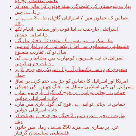
عالمی عدالت پہنچ گیا
بھارت بلوچستان کی علیحدگی پسند قوتوں کی مالی مدد کر
رہا ہے: چین
حماس کے حملوں میں 7 اسرائیلی گاڑیاں تباہ، 3 صہیونی
ہلاک
اسرائیلی جارحیت نے اپنا فوجی اور سیاسی انجام لکھ
دیا،اسامہ حمدان
مکہ مکرمہ میں سونے کے متعدد نئے ذخائر مل گئے
فلسطینی مسلمانوں سے اظہاریکجہتی، عرب امارات میں
سال نو کی تقاریب منسوخ
اسرائیل نے اپنے شہریوں کو بھارت میں محتاط رہنے کی
ہدایات جاری کردیں
سعودی عرب سے پاکستان آنے والے امریکی بحری جہاز پر
حملہ
امریکا اور اسرائیل کا حماس کو جڑ سے ختم کرنے پر اتفاق
اسرائیل کی کئی اسلامی ممالک سے جنگ چھیڑنے کی دھمکی
حماس نہ بچاتی تو اپنی ہی فوج کی گولہ باری میں مارے
جاتے، اسرائیلی خواتین
حماس نہ بچاتی تو اپنی ہی فوج کی گولہ باری میں مارے
جاتے، اسرائیلی خواتین
بھارت نے بحیرہ عرب میں 3 جنگی بحری جہاز تعینات کر
دیئے
غزہ پر بمباری سے مزید 250 شہید ، رملہ میں خاتون
فلسطینی سیاستدان گرفتار