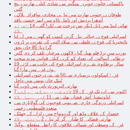
پاکستانی خاتون جویریہ منگیتر سے شادی کیلیے بھارت پہنچ
گئیں
طوفان نے جنوبی بھارت میں تباہی مچادی، نوافراد ہلاک ،
آندھرا پردیش اور تامل ناڈو میں ایمر جنسی نافذ
تھائی لینڈ میں ڈبل ڈیکر بس درخت سے ٹکرا گئی، 14 افراد
ہلاک
اسرائیلی فوج نے جبالیہ پناہ گزین کیمپ کو گھیرے میں لے لیا
نائیجیریا کی فوج نے غلطی سے میلاد النبی کی تقریب پر ڈرون
گرا دیا؛ 85 جاں بحق
یورپ میں برڈ فلو پھیل گیا ، لاکھوں مرغیاں تلف کر دی گئیں
برطانیہ آنیوالوں کی تعداد کم کرنے کیلئے قوانین مزید سخت
19 سالہ برطانوی شہری اسرائیلی فوج کی جانب سے لڑتے
ہوئے غزہ میں مارا گیا
غزہ؛ اسکولوں پربمباری سے50 شہید، درجنوں اسرائیلی
ٹینک خان یونس میں داخل
بھارتی ائیرپورٹ پانی میں ڈوب گیا
7 اکتوبر سے اب تک غزہ کے 19 لاکھ شہری بے گھر ہوگئے
انڈونیشیا: آتش فشاں پھٹنے سے 11 کوہ پیما ہلاک
اسرائیلی درندگی جاری: صہیونی فوجیوں کی گولاباری سے
متعدد فلسطینی زخمی
خضدار کے علاقے وڈھ اور گردونواح میں زلزلے کے جھٹکے
بھارتی فضائیہ کا طیارہ گر کر تباہ، 2پائلٹس ہلاک
غزہ کے وسطی اور شمالی علاقوں کا رابطہ منقطع ہوگیا: