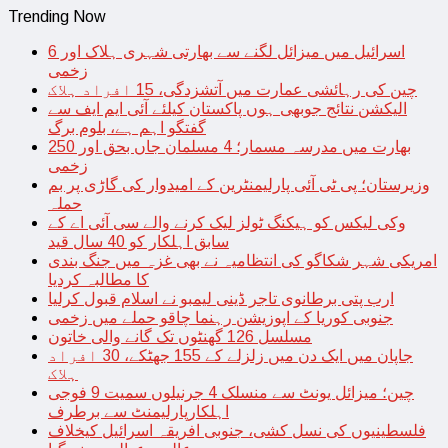
Trending Now
اسرائیل میں میزائل لگنے سے بھارتی شہری ہلاک اور 6
زخمی
چین کی رہائشی عمارت میں آتشزدگی، 15 افراد ہلاک
الیکشن نتائج جوبھی ہوں پاکستان کیلئے آئی ایم ایف سے
گفتگو اہم ہے، بلوم برگ
بھارت میں مدرسہ مسمار؛ 4 مسلمان جاں بحق اور 250
زخمی
وزیرستان؛ پی ٹی آئی پارلیمنٹرین کے امیدوار کی گاڑی پر بم
حملہ
وکی لیکس کو ہیکنگ ٹولز لیک کرنے والے سی آئی اے کے
سابق اہلکار کو 40 سال قید
امریکی شہر شکاگو کی انتظامیہ نے بھی غزہ میں جنگ بندی
کا مطالبہ کردیا
ارب پتی برطانوی تاجر ڈینی لیمبو نے اسلام قبول کرلیا
جنوبی کوریا کے اپوزیشن رہنما چاقو حملے میں زخمی
مسلسل 126 گھنٹوں تک گانے والی خاتون
جاپان میں ایک دن میں زلزلے کے 155 جھٹکے، 30 افراد
ہلاک
چین؛ میزائل یونٹ سے منسلک 4 جرنیلوں سمیت 9 فوجی
اہلکارپارلیمنٹ سے برطرف
فلسطینیوں کی نسل کشی، جنوبی افریقہ اسرائیل کیخلاف