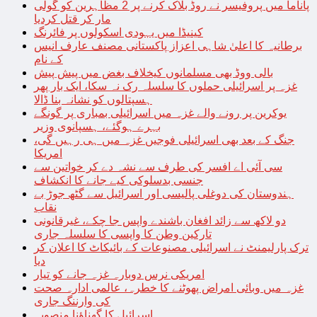
پاناما میں پروفیسر نے روڈ بلاک کرنے پر 2 مظاہرین کو گولی
مار کر قتل کردیا
کینیڈا میں یہودی اسکولوں پر فائرنگ
برطانیہ کا اعلیٰ شاہی اعزاز پاکستانی مصنف عارف انیس
کے نام
بالی ووڈ بھی مسلمانوں کیخلاف بغض میں پیش پیش
غزہ پر اسرائیلی حملوں کا سلسلہ رک نہ سکا، ایک بار پھر
ہسپتالوں کو نشانہ بنا ڈالا
یوکرین پر رونے والے غزہ میں اسرائیلی بمباری پر گونگے
بہرے ہوگئے، ہسپانوی وزیر
جنگ کے بعد بھی اسرائیلی فوجیں غزہ میں ہی رہیں گی،
امریکا
سی آئی اے افسر کی طرف سے نشہ دے کر خواتین سے
جنسی بدسلوکی کیے جانے کا انکشاف
ہندوستان کی دوغلی پالیسی اور اسرائیل سے گٹھ جوڑ بے
نقاب
دو لاکھ سے زائد افغان باشندے واپس جا چکے، غیرقانونی
تارکین وطن کا واپسی کا سلسلہ جاری
ترک پارلیمنٹ نے اسرائیلی مصنوعات کے بائیکاٹ کا اعلان کر
دیا
امریکی نرس دوبارہ غزہ جانے کو تیار
غزہ میں وبائی امراض پھوٹنے کا خطرہ، عالمی ادارہ صحت
کی وارننگ جاری
اسرائیل کا گھناؤنا منصوبہ