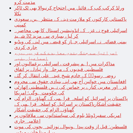
مذمت کرو
ورلڈ کرکپ کپ کے فائنل میں احتجاج کرنیوالا بھی ٹک ٹاکر
نکلا
پاکستانی کارکنوں کو ملازمت دینے کے منتظر ہیں، سعودی
کمپنی
اسرائیلی فوج نے غزہ کے انڈونیشین اسپتال کا بھی محاصرہ
کر لیا ، بمباری سے مزید 32 شہید
یمنی فضائیہ نے اسرائیلی جہاز کو قبضے میں لینے کی ویڈیو
جاری کردی
اسرائیل سے جنگ بندی معاہدے کے قریب ہیں،
اسماعیل ہنیہ
مذاکرات میں اہم پیشرفت ، اسرائیلی یرغمالیوں اور
فلسطینی قیدیوں کے مرحلہ وار تبادلے پر اتفاق
روضہ رسولؐ کے خادم شیخ عبدہ علی انتقال کر گئے
افغانستان میں خواتین آج بھی اپنے بنیادی حقوق سے محروم
غزہ اور مغربی کنارے پر حماس کی نہیں فلسطینی اتھارٹی
کی حکومت ہوگی؛ امریکا
پاکستان پر اسرائیل کو اسلحہ فراہمی کے گھناؤنے الزام کی
حقیقت آشکارپاکستان پر اسرائیل کو اسلحہ فراہمی کے
گھناؤنے الزام کی حقیقت آشکار
امریکی سفیرڈونلڈ بلوم کی سیاستدانوں سے ملاقاتوں پر
اعلامیہ جاری
فلسطین: قبل از وقت پیدا ہونیوالے نوزائیدہ بچوں کی موت
پر ارمینا خان رو پڑیں