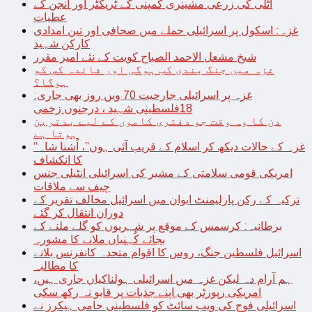
اٹلی کی زرعی مشینری کمپنی کے ٹریکٹر اور انجن کے
عطیات
غزہ: اسکول پر اسرائیلی حملے میں صحافی اور تین امدادی
کارکن شہید
شیخ مشعل الاحمد الصباح کویت کے نئے امیر مقرر
غزہ میں جنگ بندی کب ہوگی اور فائدہ کس کو
ہوگا؟
غزہ پر اسرائیلی جارحیت 70 ویں روز بھی جاری:
18فلسطینی شہید ، درجنوں زخمی
دن کا وہ وقت جو دفتری کاموں کے لیے بدترین
ہوتا ہے
“غزہ کے حالات دیکھ کر اسلام کے قریب آئی ہوں”، اُشنا شاہ
کا انکشاف
امریکی قومی سلامتی کے مشیر کی اسرائیلی انٹیلی جنس
چیف سے ملاقات
ترکیہ کے رکن پارلیمنٹ ایوان میں اسرائیل مخالف تقریر کے
دوران انتقال کر گئے
برطانیہ: کرسمس کے موقع پر شہریوں کو گلے ملنے کے
بجائے کُہنیاں ملانے کا مشورہ
اسرائیل فلسطین جنگ، روس کا اقوام متحدہ کانفرنس بلانے
کا مطالبہ
ہم آرام دہ لیکن غزہ میں اسرائیلی ہولناکیاں جاری ہیں،
امریکی رپورٹر بھی اپنے جذبات پر قابو نہ رکھ سکی
اسرائیلی فوج کی ویب سائٹ کو فلسطینی حامی ہیکرز نے