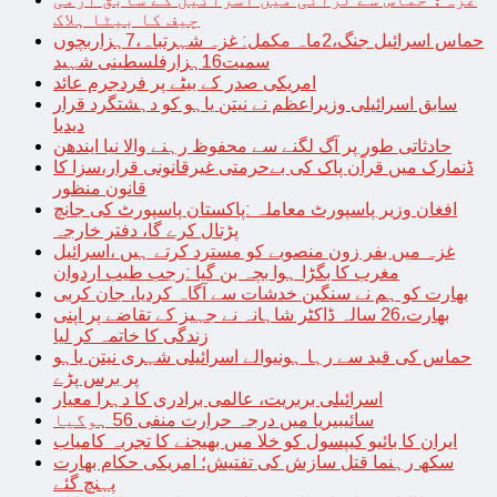
چیف کا بیٹا ہلاک
حماس اسرائیل جنگ،2ماہ مکمل: غزہ شہرتباہ،7ہزاربچوں
سمیت16ہزارفلسطینی شہید
امریکی صدر کے بیٹے پر فردجرم عائد
سابق اسرائیلی وزیراعظم نے نیتن یاہو کو دہشتگرد قرار
دیدیا
حادثاتی طور پر آگ لگنے سے محفوظ رہنے والا نیا ایندھن
ڈنمارک میں قرآن پاک کی بےحرمتی غیرقانونی قرار،سزا کا
قانون منظور
افغان وزیر پاسپورٹ معاملہ :پاکستان پاسپورٹ کی جانچ
پڑتال کرے گا، دفتر خارجہ
غزہ میں بفر زون منصوبے کو مسترد کرتے ہیں ،اسرائیل
مغرب کا بگڑا ہوا بچہ بن گیا :رجب طیب اردوان
بھارت کو ہم نے سنگین خدشات سے آگاہ کردیا، جان کربی
بھارت،26 سالہ ڈاکٹر شاہانہ نے جہیز کے تقاضے پر اپنی
زندگی کا خاتمہ کر لیا
حماس کی قید سے رہا ہونیوالے اسرائیلی شہری نیتن یاہو
پر برس پڑے
اسرائیلی بربریت، عالمی برادری کا دہرا معیار
سائیبیریا میں درجہ حرارت منفی 56 ہوگیا
ایران کا بائیو کیپسول کو خلا میں بھیجنے کا تجربہ کامیاب
سکھ رہنما قتل سازش کی تفتیش؛ امریکی حکام بھارت
پہنچ گئے