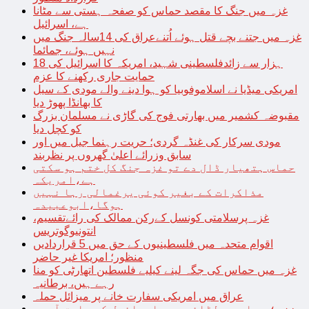
غزہ میں جنگ کا مقصد حماس کو صفحہ ہستی سے مٹانا
ہے، اسرائیل
غزہ میں جتنے بچے قتل ہوئے اُتنےعراق کی 14سالہ جنگ میں
نہیں ہوئے، جمائما
18 ہزار سے زائدفلسطینی شہید، امریکہ کا اسرائیل کی
حمایت جاری رکھنے کا عزم
امریکی میڈیا نے اسلاموفوبیا کو ہوا دینے والے مودی کے سیل
کا بھانڈا پھوڑ دیا
مقبوضہ کشمیر میں بھارتی فوج کی گاڑی نے مسلمان بزرگ
کو کچل دیا
مودی سرکار کی غنڈہ گردی؛ حریت رہنما جیل میں اور
سابق وزرائے اعلیٰ گھروں پر نظربند
حماس ہتھیار ڈال دے تو غزہ جنگ کل ختم ہو سکتی
ہے،امریکہ
مذاکرات کے بغیر کوئی یرغمالی رہا نہیں
ہوگا،ابوعبیدہ
غزہ پرسلامتی کونسل کےرکن ممالک کی رائےتقسیم،
انتونیوگوتریس
اقوام متحدہ میں فلسطینیوں کے حق میں 5 قراردادیں
منظور؛ امریکا غیر حاضر
غزہ میں حماس کی جگہ لینے کیلیے فلسطین اتھارٹی کو منا
رہے ہیں، برطانیہ
عراق میں امریکی سفارت خانے پر میزائل حملہ
غزہ؛ حماس سے لڑائی میں اسرائیل کے سابق آرمی