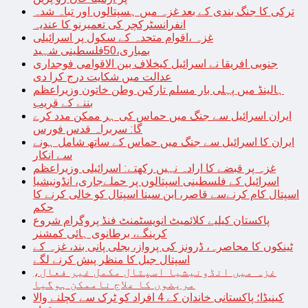
ترکی کا جنگ بندی کے بعد غزہ میں ہسپتالوں اور تباہ شدہ
انفرانسٹرکچر کی تعمیرنو کا عندیہ
غزہ ،اقوام متحدہ کے سکول پر اسرائیلی
بمباری،50فلسطینی شہید
جنوبی افریقا نے اسرائیل کیخلاف بین الاقوامی فوجداری
عدالت میں شکایت درج کرا دی
ہالینڈ میں پہلی بار مسلم تارکین وطن خاتون وزیراعظم
بننے کے قریب
ایران اسرائیل سے جنگ میں حماس کی ہر ممکن مدد کرے
گا: سربراہ قدس فورس
ایران کا اسرائیل سے جنگ میں حماس کے ساتھ شامل ہونے
سے انکار
غزہ پر قبضے کا ارادہ نہیں رکھتے: اسرائیلی وزیراعظم
اسرائیل کے فلسطینی اسپتالوں پر حملےجاری، انڈونیشیا
اسپتال کام کرنےسے قاصر، ابن سینا اسپتال کو خالی کرنے کا
حکم
پاکستان کیلیے کلائمیٹ انویسٹمنٹ فنڈ پروگرام شروع
کرینگے، برطانوی ہائی کمشنر
ٹینکوں کا محاصرہ، ڈرونز کی پرواز، بجلی پانی بند، غزہ کے
اسپتال جیل کا منظر پیش کرنے لگے
غزہ میں انڈونیشیا اسپتال مکمل غیر فعال،
مریضوں کا علاج ناممکن ہوگیا
کینیڈا؛ پاکستانی خاندان کے 4 افراد کو ٹرک سے کچلنے والا