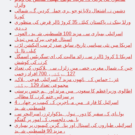
وائرل
دشمن نے اشتعال دلایا تو جوہری حملہ کردیں گے، شمالی
کوریا
ورلڈ بینک نے پاکستان کیلئے 35 کروڑ ڈالر قرض کی منظوری
دے دی
اسرائیلی بمباری سے مزید 100 فلسطینی شہید ، العودہ
اسپتال فوجی بیرک میں تبدیل
امریکا میں نئی سیاسی تاریخ، سابق صدر ٹرمپ الیکشن لڑنے
کیلیے نااہل
امریکا:1 کروڑ ڈالرز سے زائد مالیت کی ای-سگریٹس اسمگل
کرنے کی کوشش
چین کے شمال مغربی حصے میں زلزلے سے ہلاکتوں کی تعداد
127 ہوگئی، 700 افراد زخمی
غزہ؛ حماس کے ہاتھوں مزید 7 اسرائیلی فوجی ہلاک،
مجموعی تعداد 129 ہوگئی
اطالوی وزیراعظم کا سعودیہ میں مرتد اور ہم جنس پرستی
پر سزائیں ختم کرنے کا مطالبہ
اسرائیل کا فارعہ میں مہاجرین کے کیمپ پر چھاپہ، 4
فلسطینی شہید
یواےای کے سفیر کا دورہ نیول ہیڈکوارٹرز، امیرالبحر سے
باہمی دلچسپی کے امور پر گفتگو
اسرائیلی طیاروں کی اسپتال اور پناہ گزین کیمپوں پر بمباری
، مزید 90 فلسطینی شہید