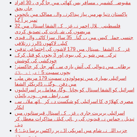
مقبوضہ کشمیر ، مسافر بس کھائی میں جا گری ، 30 افراد
جاں بحق
پاکستان دنیا بھرمیں پیاز پیداکرنے والے ممالک میں پانچویں
نمبر پر آ گیا
فلسطینی ہلال احمر نے غزہ کے الشفا اسپتال میں 32
مریضوں کی شہادت کی تصدیق کردی
جنسی حملہ کیس میں بے گناہ 35 سال سزا کاٹنے والے قیدی
کیلیے لاکھوں ڈالرز زرتلافی
غزہ کے الشفا ہسپتال میں 179 لاشوں کی اجتماعی تدفین
ترکیہ میں شوہر کی بیوی اور 3 بچوں کو قتل کرکے
خودکشی کی کوشش
برطانیہ میں دیوالی کی آتش بازی سے گھر جل کر خاکستر؛
بچوں سمیت 5 افراد ہلاک
اسرائیلی بمباری میں نومولودوں سمیت 179 مریض ملبے
میں دفن ہوگئے، ڈائریکٹر الشفا
اسرائیل کو الشفا اسپتال کو بچانا ہوگا، معاملے پر اسرائیلیوں
سے رابطے میں ہوں، بائیڈن
مصری کھلاڑی کا اسرائیلی کو شکست دے کر ہاتھ ملانے سے
انکار
اسرائیلی بربریت جاری ، غزہ کے اسپتال قبرستانوں میں
تبدیل ، حماس نے قیدیوں کی رہائی کیلئے مذاکرات معطل کر
دیئے
حزب اللہ نے شام میں امریکی اڈے پر راکٹس برسا دیئے؛ 4
فوجی ہلاک