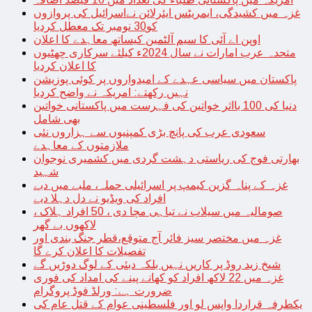
غزہ میں کشیدگی، ایمریٹس ایئرلائن نےاسرائیل کی پروازوں
کو30 نومبر تک معطل کردیا
اوپن اے آئی کا سیم آلٹمین کیساتھ معاہدے کا اعلان
متحدہ عرب امارات نے سال 2024ء کیلئے سرکاری چھٹیوں
کا اعلان کردیا
پاکستان میں سیاسی عہدے کے امیدواروں پر کوئی پوزیشن
نہیں رکھتے: امریکہ نے واضح کردیا
دنیا کی 100 بااثر خواتین کی فہرست میں پاکستانی خواتین
بھی شامل
سعودی عرب کی پانچ بڑی کمپنیوں سے ہزاروں نئی
ملازمتوں کے معاہدے
بھارتی فوج کی ریاستی دہشت گردی میں کشمیری نوجوان
شہید
غزہ کے پناہ گزین کیمپ پر اسرائیلی حملہ، ملبے میں دبے
افراد کی ویڈیو نے دل دہلا دیے
صومالیہ میں سیلاب نے تباہی مچا دی ، 50 افراد ہلاک ،
لاکھوں بے گھر
غزہ میں مختصر سیز فائر آج متوقع،قطر جنگ بندی اور
تفصیلات کا اعلان کرے گا
شیخ زید روڈ پر کاریں نہیں بلکہ دبئی کے لوگ دوڑیں گے
غزہ میں 22 لاکھ افراد کو کھانے پینے کی امداد کی فوری
ضرورت ہے: ورلڈ فوڈ پروگرام
یکطرفہ قراردا واپس لو اور فلسطینی عوام کے قتل عام کی