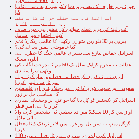
ہزار 900 سے متجاوز
چین؛ وزیر خارجہ کے بعد وزیر دفاع کو بھی عہدے سے ہٹا دیا
گیا
اسرائیل غزہ میں جنگی جرائم کا مرتکب
ہورہاہے،منیراکرم
آئس لینڈ کی وزیراعظم خواتین کی تنخواہوں میں اضافے
کیلیے احتجاج میں شامل
پیروں پر 30 تلواریں متوازن رکھنے کا عالمی ریکارڈ قائم
کیا خاموشی ہمیں بچا لے گی؟
اسرائیل حماس تنازع سے تیسری عالمی جنگ کا خطرہ ہے،
ایلون مسک
عدالت نے مجرم کوایک سال تک 50 نیم کے درخت لگانے کی
انوکھی سزا سنا دی
ایران نے اپنے ڈرون کو فضا سے فضا میں مار کرنے والے
میزائل سے لیس کردیا
سعودیہ اور جنوبی کوریا کا غزہ میں جنگ بندی اور فلسطین
کے سیاسی حل پر زور
اسرائیل کو لائسنس ٹو کِل دیا گیا جو غزہ پر وحشیانہ بمباری
کر رہا ہے، امیرِ قطر
آواز سن کر 10 سیکنڈ میں ذیا بیطس کی تشخیص کرنے والا
اے آئی ماڈل
گوگل میپ نے اسرائیل اور غزہ میں لائیو ٹریفک ڈیٹا معطل
کردیا
اسرائیل کی رات بھر بمباری ، میزائل حملے ، مزید 110