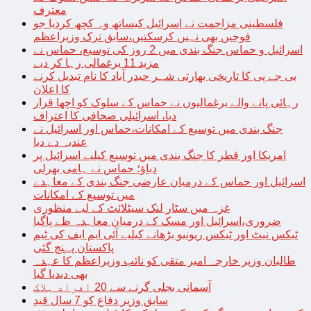
معترف
فلسطینی مزاحمت نے اسرائیل کیساتھ وہ کچھ کردیا جو
فوجیں بھی نہیں کرسکتیں،سابق ترک وزیراعظم
اسرائیل و حماس جنگ بندی میں 2 روز کی توسیع، حماس نے
مزید 11 یرغمالی رہا کر دیے
بی جے پی کا تاریخی بھارتی شہر حیدر آباد کا نام تبدیل کرنے
کا اعلان
رہائی پانے والے یرغمالیوں نے حماس کے سلوک کو اچھا قرار
دیا، اسرائیلی صحافی کا اعتراف
جنگ بندی میں توسیع کے امکانات،حماس اور اسرائیل نے
عندیہ دے دیا
امریکا اور قطر کا جنگ بندی میں توسیع کیلیے اسرائیل پر
دباؤ؛ حماس نے ہامی بھرلی
اسرائیل اور حماس کے درمیان عارضی جنگ بندی کے معاہدے
میں توسیع کے امکانات
غزہ میں سٹار لنک سیٹلائٹ کے لیے منظوری
ضروری،اسرائیل اور مسک کے درمیان معاہدہ طے پاگیا
ٹیکس نیٹ اور ٹیکس ریونیو بڑھانے کیلیے آئی ایم ایف کی ٹیم
پاکستان پہنچ گئی
طالبان وزیر خارجہ امیر متقی کو نائب وزیراعظم کا عہدہ
بھی دیدیا گیا
آسمانی بجلی گرنے سے 20 افراد ہلاک
سابق وزیر دفاع کو 7 سال قید