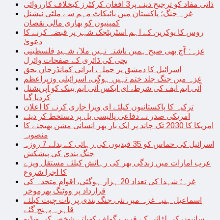
ذاتی مفاد کو ترجیح دینے پر3 افغان کرکٹرز کیخلاف کارروائی
غزہ جنگ؛ پاکستان میں بائیکاٹ مہم سے ملٹی نیشنل
کمپنیوں کو بھاری مالی نقصان
روس کا یوکرین کے اہم اسٹریٹجک شہر پر قبضہ کرنے کا
دعویٰ
غزہ: ‘آج بھی صبح ہمیں ناشتہ نہیں ملا’، شہید فلسطینی
بچی کی ڈائری کے صفحات وائرل
اسرائیل کا دمشق پر حملہ، ایرانی کمانڈرجاں بحق
غزہ میں جنگ جلد ختم نہیں ہوگی، اسرائیلی وزیراعظم
آئی ایم ایف کی شرط، ای ایکس آئی ایم بینک کو آپریشنل
کردیا گیا
ترکیہ کا پاکستانیوں کیلئے ای ویزا جاری کرنے کا اعلان
امریکی صدر نے دفاعی پالیسی بل پر دستخط کر دیئے
امریکا کا 2030 تک چاند پر ایک بار پھر انسانی مشن بھیجنے کا
منصوبہ
اسرائیل کی حماس کو 35 قیدیوں کی رہائی کے بدلے 7 روزہ
جنگ بندی کی پیشکش
عرب امارات میں زندگی بھر کی رہائش کیلئے مستقل ویزے
کا اجرا شروع
غزہ؛ شہدا کی تعداد 20 ہزار ہوگئی، اقوام متحدہ کی
قرارداد پر ووٹنگ پھرموخر
اسماعیل ہنیہ غزہ میں نئی جنگ بندی پر بات چیت کیلئے
قاہرہ پہنچ گئے
سانپوں کی لڑائی کے قریب گولف کھیلتے شخص کی ویڈیو