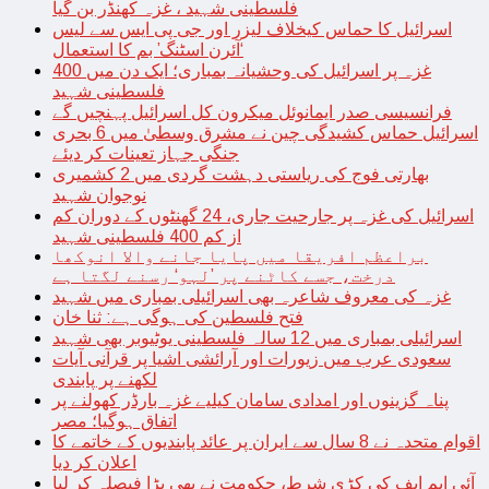
فلسطینی شہید ، غزہ کھنڈر بن گیا
اسرائیل کا حماس کیخلاف لیزر اور جی پی ایس سے لیس
‘آئرن اسٹنگ’ بم کا استعمال
غزہ پر اسرائیل کی وحشیانہ بمباری؛ ایک دن میں 400
فلسطینی شہید
فرانسیسی صدر ایمانوئل میکرون کل اسرائیل پہنچیں گے
اسرائیل حماس کشیدگی چین نے مشرق وسطیٰ میں 6 بحری
جنگی جہاز تعینات کر دیئے
بھارتی فوج کی ریاستی دہشت گردی میں 2 کشمیری
نوجوان شہید
اسرائیل کی غزہ پر جارحیت جاری، 24 گھنٹوں کے دوران کم
از کم 400 فلسطینی شہید
براعظم افریقا میں پایا جانے والا انوکھا
درخت، جسے کاٹنے پر ’لہو‘ رسنے لگتا ہے
غزہ کی معروف شاعرہ بھی اسرائیلی بمباری میں شہید
فتح فلسطین کی ہوگی ہے: ثنا خان
اسرائیلی بمباری میں 12 سالہ فلسطینی یوٹیوبر بھی شہید
سعودی عرب میں زیورات اور آرائشی اشیا پر قرآنی آیات
لکھنے پر پابندی
پناہ گزینوں اور امدادی سامان کیلیے غزہ بارڈر کھولنے پر
اتفاق ہوگیا؛ مصر
اقوام متحدہ نے 8 سال سے ایران پر عائد پابندیوں کے خاتمے کا
اعلان کر دیا
آئی ایم ایف کی کڑی شرط، حکومت نے بھی بڑا فیصلہ کر لیا