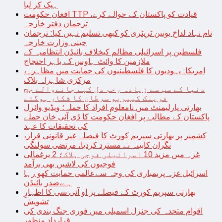
ہیک کر لیا
افغان حکومت TTP قیادت کو پاکستان کے حوالے کرے،
ترجمان دفتر خارجہ
نام نہاد لداخ یونین ٹریٹری کو کبھی تسلیم نہیں کیا: ترجمان
چینی وزارت خارجہ
فلسطین پر اسرائیلی مظالم کیخلاف بائیڈن انتظامیہ کے
ملازمین کا وائٹ ہاوس کے باہر احتجاج
امریکا: یہودیوں کا فلسطینیوں کی حمایت میں مظاہرہ،
مرکزی شاہراہ بلاک
دنیا کے سب سے زیادہ رحم دل کہے جانےوالے جج
فرینک کیپریو سرطان کا شکار ہوگئے
بھارتی پارلیمنٹ میں نامعلوم افراد کا حملہ؛ ویڈیو وائرل
پاکستان کے مطالبے پر افغان حکومت کا ڈی آئی خان حملے
کی تحقیقات کا عہد
کشمیر پر بھارتی سپریم کورٹ کا فیصلہ غیر قانونی قرار،
نگران کابینہ نے مسترد کردیا، مرتضی سولنگی
غزہ میں مزید 10 اسرائیلی فوجی ہلاک؛ 2 یرغمالی
فوجیوں کی لاشیں بھی برآمد
اسرائیل غزہ پربمباری کی وجہ سےعالمی حمایت کھو رہا
ہے،صدر بائیڈن
بھارتی سپریم کورٹ کے فیصلے پر او آئی سی کا اظہارِ
تشویش
اقوام متحدہ کی جنرل اسمبلی میں فوری جنگ بندی کی
قرارداد منظور