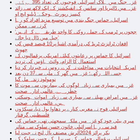
غزہ جنگ میں ہلاک اسرائیلی فوجیوں کی تعداد 395 ہوگئی
غزہ میں ڈائیریا اور سانس کے انفیکشنز کے ایک لاکھ سے زائد
کیسز رپورٹ ہوچکے: ڈبلیو ایچ او
اسرائیل، حماس جنگ بندی میں توسیع مزید افراد کو رہا
کرنے سے ممکن
‘ججوں پر ٹرمپ کے حملے روکنے کا واحد طریقہ ہے کہ انہیں
جیل میں ڈال دیا جائے’
افغان ٹرانزٹ ٹریڈ کی درآمدی اشیا پر10 فیصد فیس کی
چھوٹ
اسرائیل کا حماس پر رعایتوں کیلئے امریکی یرغمالیوں کے
استعمال کا الزام، وائٹ ہاؤس کی تردید
امریکہ انتخابات میں مداخلت نہ کرے، روس نے خبردار کر دیا
جسے اللہ رکھے؛ غزہ میں گھر کے ملبے سے37 دن بعد
نومولود زندہ مل گیا
غزہ میں بمباری سے زیادہ لوگوں کی بیماریوں سے موت کا
خطرہ ہے, عالمی ادارہ صحت
غزہ میں امراض پھیلنے سے بمباری سے زیادہ اموات ہوسکتی
ہیں، عالمی ادارہ صحت
اسرائیلی فوج نے مغربی کنارے پر دھاوا بول دیا، سیکڑوں
فلسطینی گرفتار
میری بیٹی خود کو غزہ میں ملکہ سمجھتی تھی، حماس کی
قید سے رہا اسرائیلی خاتون حسن سلوک سے متاثر
بکر پرائز 2024آئرش مصنف پال لنچ نے جیت لیا
اسرائیلی یرغمالی حماس کے سربراہ کے حسن سلوک کے