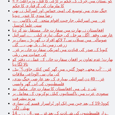
< > کوہستان میں جرگے کے حکم پر لڑکی کا قتل، وزیراعلیٰ
کا ملزمان کی گرفتاری کا حکم
جنگ بندی میں توسیع کی امید، حماس اور اسرائیل نے بھی
رضا مندی کا عندیہ دیدیا
غزہ میں اسرائیلی جارحیت اقوام متحدہ کی ناکامی ہے,
سنی علما کونسل
افغانستان نے بھارت میں سفارت خانہ مستقل بند کر دیا
عارضی وقفہ اگلے مرحلے کی جنگی تیاری کیلیے ہے، اسرائیل
صومالیہ میں سیلاب سے7 لاکھ افراد بے گھر،بڑے پیمانے پر
زرعی زمین تباہ، پل بھی بہہ گئے
کیوبا کے صدر کی قیادت میں امریکی سفارت خانے پر غزہ
کی حمایت میں ریلی
بھارت؛ عدم تعاون پر افغان سفارت خانے کے عملے نے دفتر کو
تالا لگا دیا
غزہ: “آپ مجھے چھوڑ گئیں، میں گھر کس کیلئے جاؤں؟” بیٹے
کی ماں سے الوداعی ملاقات
غزہ: 49 دن اسرائیلی بمباری کے بعد عارضی جنگ بندی،
فلسطینیوں کی اپنے گھر واپسی
نئی دہلی میں افغانستان کا سفارت خانہ مکمل بند
سعودی عرب میں پاکستانیوں کیلئے نوکریوں کے معاملے پر
مزید پیشرفت
کووڈ-19 کے بعد چین میں ایک اور پُراسرار قسم کی بیماری
پھیلنے لگی
14 ہزار فلسطینیوں کی شہادت کے بعد غزہ میں 4 روزہ