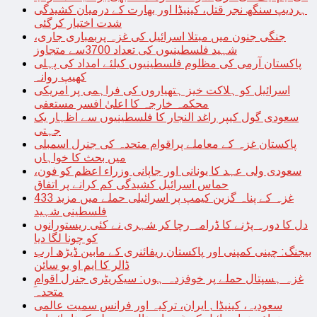
ہردیپ سنگھ نجر قتل، کینیڈا اور بھارت کے درمیان کشیدگی
شدت اختیار کرگئی
جنگی جنون میں مبتلا اسرائیل کی غزہ پربمباری جاری،
شہید فلسطینیوں کی تعداد 3700سے متجاوز
پاکستان آرمی کی مظلوم فلسطینیوں کیلئے امداد کی پہلی
کھیپ روانہ
اسرائیل کو ہلاکت خیز ہتھیاروں کی فراہمی پر امریکی
محکمہ خارجہ کا اعلیٰ افسر مستعفی
سعودی گول کیپر راغد النجار کا فلسطینیوں سے اظہار یک
جہتی
پاکستان غزہ کے معاملے پراقوام متحدہ کی جنرل اسمبلی
میں بحث کا خواہاں
سعودی ولی عہد کا یونانی اور جاپانی وزراء اعظم کو فون،
حماس اسرائیل کشیدگی کم کرانے پر اتفاق
غزہ کے پناہ گزین کیمپ پر اسرائیلی حملے میں مزید 433
فلسطینی شہید
دل کا دورہ پڑنے کا ڈرامہ رچا کر شہری نے کئی ریستورانوں
کو چونا لگا دیا
بیجنگ: چینی کمپنی اور پاکستان ریفائنری کے مابین ڈیڑھ ارب
ڈالر کا ایم او یو سائن
غزہ ہسپتال حملے پر خوفزدہ ہوں: سیکریٹری جنرل اقوامِ
متحدہ
سعودیہ، کینیڈا , ایران، ترکیہ اور فرانس سمیت عالمی