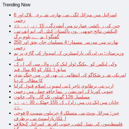
Trending Now
اسرائیل میں میزائل لگنے سے بھارتی شہری ہلاک اور 6
زخمی
چین کی رہائشی عمارت میں آتشزدگی، 15 افراد ہلاک
الیکشن نتائج جوبھی ہوں پاکستان کیلئے آئی ایم ایف سے
گفتگو اہم ہے، بلوم برگ
بھارت میں مدرسہ مسمار؛ 4 مسلمان جاں بحق اور 250
زخمی
وزیرستان؛ پی ٹی آئی پارلیمنٹرین کے امیدوار کی گاڑی پر بم
حملہ
وکی لیکس کو ہیکنگ ٹولز لیک کرنے والے سی آئی اے کے
سابق اہلکار کو 40 سال قید
امریکی شہر شکاگو کی انتظامیہ نے بھی غزہ میں جنگ بندی
کا مطالبہ کردیا
ارب پتی برطانوی تاجر ڈینی لیمبو نے اسلام قبول کرلیا
جنوبی کوریا کے اپوزیشن رہنما چاقو حملے میں زخمی
مسلسل 126 گھنٹوں تک گانے والی خاتون
جاپان میں ایک دن میں زلزلے کے 155 جھٹکے، 30 افراد
ہلاک
چین؛ میزائل یونٹ سے منسلک 4 جرنیلوں سمیت 9 فوجی
اہلکارپارلیمنٹ سے برطرف
فلسطینیوں کی نسل کشی، جنوبی افریقہ اسرائیل کیخلاف