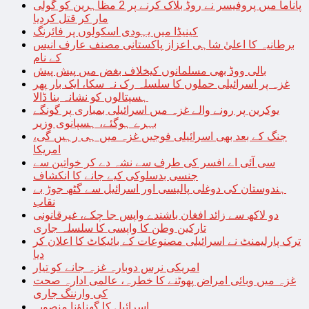
پاناما میں پروفیسر نے روڈ بلاک کرنے پر 2 مظاہرین کو گولی
مار کر قتل کردیا
کینیڈا میں یہودی اسکولوں پر فائرنگ
برطانیہ کا اعلیٰ شاہی اعزاز پاکستانی مصنف عارف انیس
کے نام
بالی ووڈ بھی مسلمانوں کیخلاف بغض میں پیش پیش
غزہ پر اسرائیلی حملوں کا سلسلہ رک نہ سکا، ایک بار پھر
ہسپتالوں کو نشانہ بنا ڈالا
یوکرین پر رونے والے غزہ میں اسرائیلی بمباری پر گونگے
بہرے ہوگئے، ہسپانوی وزیر
جنگ کے بعد بھی اسرائیلی فوجیں غزہ میں ہی رہیں گی،
امریکا
سی آئی اے افسر کی طرف سے نشہ دے کر خواتین سے
جنسی بدسلوکی کیے جانے کا انکشاف
ہندوستان کی دوغلی پالیسی اور اسرائیل سے گٹھ جوڑ بے
نقاب
دو لاکھ سے زائد افغان باشندے واپس جا چکے، غیرقانونی
تارکین وطن کا واپسی کا سلسلہ جاری
ترک پارلیمنٹ نے اسرائیلی مصنوعات کے بائیکاٹ کا اعلان کر
دیا
امریکی نرس دوبارہ غزہ جانے کو تیار
غزہ میں وبائی امراض پھوٹنے کا خطرہ، عالمی ادارہ صحت
کی وارننگ جاری
اسرائیل کا گھناؤنا منصوبہ