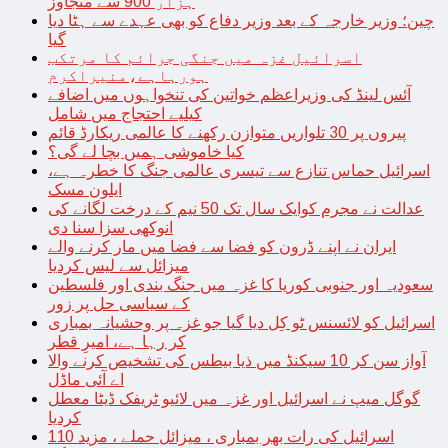
ہزار 900 سے متجاوز
چین؛ وزیر خارجہ کے بعد وزیر دفاع کو بھی عہدے سے ہٹا دیا
گیا
اسرائیل غزہ میں جنگی جرائم کا مرتکب
ہورہاہے،منیراکرم
آئس لینڈ کی وزیراعظم خواتین کی تنخواہوں میں اضافے
کیلیے احتجاج میں شامل
پیروں پر 30 تلواریں متوازن رکھنے کا عالمی ریکارڈ قائم
کیا خاموشی ہمیں بچا لے گی؟
اسرائیل حماس تنازع سے تیسری عالمی جنگ کا خطرہ ہے،
ایلون مسک
عدالت نے مجرم کوایک سال تک 50 نیم کے درخت لگانے کی
انوکھی سزا سنا دی
ایران نے اپنے ڈرون کو فضا سے فضا میں مار کرنے والے
میزائل سے لیس کردیا
سعودیہ اور جنوبی کوریا کا غزہ میں جنگ بندی اور فلسطین
کے سیاسی حل پر زور
اسرائیل کو لائسنس ٹو کِل دیا گیا جو غزہ پر وحشیانہ بمباری
کر رہا ہے، امیرِ قطر
آواز سن کر 10 سیکنڈ میں ذیا بیطس کی تشخیص کرنے والا
اے آئی ماڈل
گوگل میپ نے اسرائیل اور غزہ میں لائیو ٹریفک ڈیٹا معطل
کردیا
اسرائیل کی رات بھر بمباری ، میزائل حملے ، مزید 110