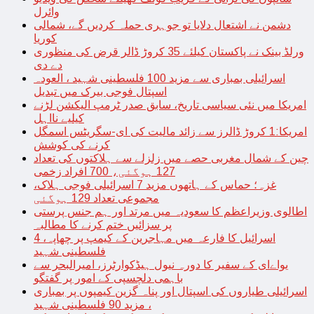
وائرل
دشمن نے اشتعال دلایا تو جوہری حملہ کردیں گے، شمالی
کوریا
ورلڈ بینک نے پاکستان کیلئے 35 کروڑ ڈالر قرض کی منظوری
دے دی
اسرائیلی بمباری سے مزید 100 فلسطینی شہید ، العودہ
اسپتال فوجی بیرک میں تبدیل
امریکا میں نئی سیاسی تاریخ، سابق صدر ٹرمپ الیکشن لڑنے
کیلیے نااہل
امریکا:1 کروڑ ڈالرز سے زائد مالیت کی ای-سگریٹس اسمگل
کرنے کی کوشش
چین کے شمال مغربی حصے میں زلزلے سے ہلاکتوں کی تعداد
127 ہوگئی، 700 افراد زخمی
غزہ؛ حماس کے ہاتھوں مزید 7 اسرائیلی فوجی ہلاک،
مجموعی تعداد 129 ہوگئی
اطالوی وزیراعظم کا سعودیہ میں مرتد اور ہم جنس پرستی
پر سزائیں ختم کرنے کا مطالبہ
اسرائیل کا فارعہ میں مہاجرین کے کیمپ پر چھاپہ، 4
فلسطینی شہید
یواےای کے سفیر کا دورہ نیول ہیڈکوارٹرز، امیرالبحر سے
باہمی دلچسپی کے امور پر گفتگو
اسرائیلی طیاروں کی اسپتال اور پناہ گزین کیمپوں پر بمباری
، مزید 90 فلسطینی شہید