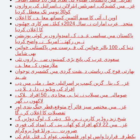
غزہ میں کشیدگی، ایمریٹس ایئرلائن نےاسرائیل کی پروازوں
کو30 نومبر تک معطل کردیا
اوپن اے آئی کا سیم آلٹمین کیساتھ معاہدے کا اعلان
متحدہ عرب امارات نے سال 2024ء کیلئے سرکاری چھٹیوں
کا اعلان کردیا
پاکستان میں سیاسی عہدے کے امیدواروں پر کوئی پوزیشن
نہیں رکھتے: امریکہ نے واضح کردیا
دنیا کی 100 بااثر خواتین کی فہرست میں پاکستانی خواتین
بھی شامل
سعودی عرب کی پانچ بڑی کمپنیوں سے ہزاروں نئی
ملازمتوں کے معاہدے
بھارتی فوج کی ریاستی دہشت گردی میں کشمیری نوجوان
شہید
غزہ کے پناہ گزین کیمپ پر اسرائیلی حملہ، ملبے میں دبے
افراد کی ویڈیو نے دل دہلا دیے
صومالیہ میں سیلاب نے تباہی مچا دی ، 50 افراد ہلاک ،
لاکھوں بے گھر
غزہ میں مختصر سیز فائر آج متوقع،قطر جنگ بندی اور
تفصیلات کا اعلان کرے گا
شیخ زید روڈ پر کاریں نہیں بلکہ دبئی کے لوگ دوڑیں گے
غزہ میں 22 لاکھ افراد کو کھانے پینے کی امداد کی فوری
ضرورت ہے: ورلڈ فوڈ پروگرام
یکطرفہ قراردا واپس لو اور فلسطینی عوام کے قتل عام کی