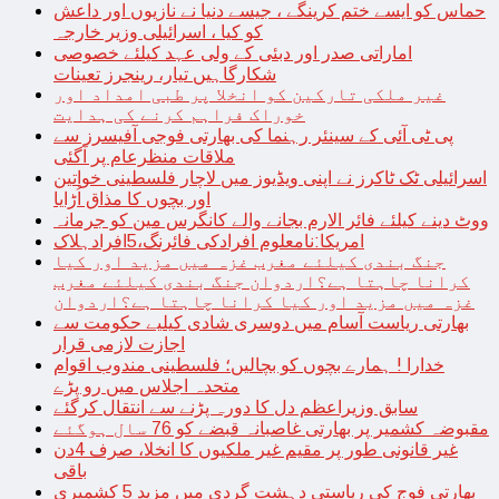
حماس کو ایسے ختم کرینگے ، جیسے دنیا نے نازیوں اور داعش
کو کیا ، اسرائیلی وزیر خارجہ
اماراتی صدر اور دبئی کے ولی عہد کیلئے خصوصی
شکارگاہیں تیار، رینجرز تعینات
غیر ملکی تارکین کو انخلا پر طبی امداد اور
خوراک فراہم کرنے کی ہدایت
پی ٹی آئی کے سینئر رہنما کی بھارتی فوجی آفیسرز سے
ملاقات منظرعام پر آگئی
اسرائیلی ٹک ٹاکرز نے اپنی ویڈیوز میں لاچار فلسطینی خواتین
اور بچوں کا مذاق اُڑایا
ووٹ دینے کیلئے فائر الارم بجانے والے کانگرس مین کو جرمانہ
امریکا:نامعلوم افرادکی فائرنگ،5افرادہلاک
جنگ بندی کیلئے مغرب غزہ میں مزید اور کیا
کرانا چاہتا ہے؟اردوان جنگ بندی کیلئے مغرب
غزہ میں مزید اور کیا کرانا چاہتا ہے؟اردوان
بھارتی ریاست آسام میں دوسری شادی کیلیے حکومت سے
اجازت لازمی قرار
خدارا ! ہمارے بچوں کو بچالیں؛ فلسطینی مندوب اقوام
متحدہ اجلاس میں رو پڑے
سابق وزیراعظم دل کا دورہ پڑنے سے انتقال کرگئے
مقبوضہ کشمیر پر بھارتی غاصبانہ قبضے کو 76 سال ہوگئے
غیر قانونی طور پر مقیم غیر ملکیوں کا انخلا، صرف 4دن
باقی
بھارتی فوج کی ریاستی دہشت گردی میں مزید 5 کشمیری