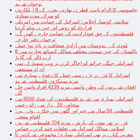
نوجوان شہید
جاسوسی کا الزام ثابت، قطر نے بھارتی بحریہ کے 8 اہلکاروں
کو سزائے موت سنادی
سلامتی کونسل اجلاس؛ اسرائیل کی حمایت میں امریکی
قرارداد کو روس اور چین نے ویٹو کردیا
فلسطینیوں کے حق خودارادیت کی حمایت جاری رکھیں گے،
ترجمان دفتر خارجہ
مُودی کے ہندوستان میں آزادیِ صحافت پر تابڑ توڑ حملے
پاکستان کی چین سمیت مختلف ممالک کیساتھ تجارت میں 8
ارب ڈالر کی گڑبڑ
اسرائیلی جنگی جرائم کو اجاگر کرنے پر ویب سمٹ کے سی
ای او مستعفی
اسرائیل کا غزہ پر بڑے زمینی حملے کا دعویٰ ، بمباری سے
مزید سینکڑوں فلسطینی شہید
افغان شہریوں کی وطن واپسی،مزید 4239 افراد واپس چلے
گئے
اسرائیلی بمباری سے شہید فلسطینیوں کی تعداد 6500 سے
متجاوز، 16 ہزار سے زائد زخمی
فلسطینی 56 سال سے جبر اور گٹھن میں جکڑے ہوئے ہیں؛
اقوامِ متحدہ
غزہ پر پھر بموں کی بارش ، مزید 704 فلسطینی شہید ،
اسلامی ممالک اسرائیل سے تعلقات ختم کریں ، حماس
مغربی کنارے پر بھی اسرائیلی بمباری؛ مجموعی شہادتیں 5