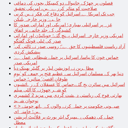
فصلوں پر چھڑکے جانیوالے دو کیمیکل بچوں کی دماغی
صلاحیت کو متاثر کررہے ہیں، امریکی تحقیق
جب تک امریکا ہے اسرائیل کو دفاع کی فکر نہیں کرنی
چاہیے: وزیر خارجہ بلنکن
غزہ پر اسرائیلی بمباری؛ امریکی اور اماراتی صدور کا
کشیدگی کے جلد خاتمے پر اتفاق
امریکی وزیر خارجہ اسرائیل پہنچ گئے؛ جوبائیڈن اور اماراتی
صدر کی ٹیلی فونک گفتگو
’آزاد ریاست فلسطینیوں کا حق ہے‘؛ روسی صدر نے ثالثی کی
پیشکش کردی
حماس خون کا پیاسا، اسرائیل پر حملے شیطانی عمل ہے:
امریکی صدر
مظاہرین نے اپوزیشن لیڈر پر گلیٹر پھینک دیا
دنیا بھر کے مسلمان اسرائیل سے عظیم فتح پر جمعے کو ’یومِ
طوفانِ اقصیٰ‘ منائیں؛ حماس
اسرائیل میں سائرن بج گئے،حماس کا عسقلان کے رہائشیوں
کو شہر چھوڑنے کا الٹی میٹم
بھارتی فوج کی ریاستی دہشت گردی میں مزید 2 کشمیری
نوجوان شہید
< > صیہونی حکومت پر حملہ کرنے والوں کے ہاتھ چومتے
ہیں؛ خامنہ ای
حملے کی دھمکی ،ہیمبرگ ایئر پورٹ پر فلائیٹ آپریشن
معطل
بنگلادیش کی سابق وزیراعظم کی طبیعت انتہائی ناساز