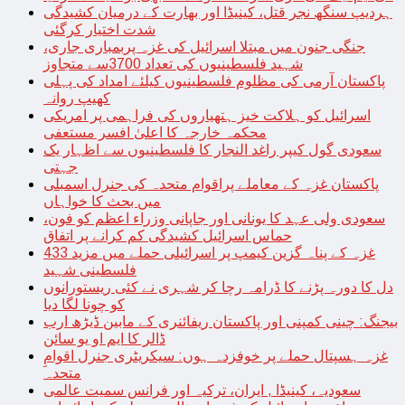
ہردیپ سنگھ نجر قتل، کینیڈا اور بھارت کے درمیان کشیدگی
شدت اختیار کرگئی
جنگی جنون میں مبتلا اسرائیل کی غزہ پربمباری جاری،
شہید فلسطینیوں کی تعداد 3700سے متجاوز
پاکستان آرمی کی مظلوم فلسطینیوں کیلئے امداد کی پہلی
کھیپ روانہ
اسرائیل کو ہلاکت خیز ہتھیاروں کی فراہمی پر امریکی
محکمہ خارجہ کا اعلیٰ افسر مستعفی
سعودی گول کیپر راغد النجار کا فلسطینیوں سے اظہار یک
جہتی
پاکستان غزہ کے معاملے پراقوام متحدہ کی جنرل اسمبلی
میں بحث کا خواہاں
سعودی ولی عہد کا یونانی اور جاپانی وزراء اعظم کو فون،
حماس اسرائیل کشیدگی کم کرانے پر اتفاق
غزہ کے پناہ گزین کیمپ پر اسرائیلی حملے میں مزید 433
فلسطینی شہید
دل کا دورہ پڑنے کا ڈرامہ رچا کر شہری نے کئی ریستورانوں
کو چونا لگا دیا
بیجنگ: چینی کمپنی اور پاکستان ریفائنری کے مابین ڈیڑھ ارب
ڈالر کا ایم او یو سائن
غزہ ہسپتال حملے پر خوفزدہ ہوں: سیکریٹری جنرل اقوامِ
متحدہ
سعودیہ، کینیڈا , ایران، ترکیہ اور فرانس سمیت عالمی