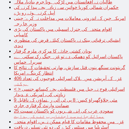
طالبان نے افغانستان میں لڑکی ہونا جرم بنادیا، ملالہ
حکمراں شمالی کوریا خواتین سے زیادہ بچے پیدا کرنے کی
اپیل کرتے ہوئے رو پڑے
امریکہ چین کے اندرونی معاملات میں مداخلت نہ کرے: چینی
وزیر خا رجہ
اقوام متحدہ کی جنرل اسمبلی میں پاکستان کی بڑی
کامیابی
ایشیائی ترقیاتی بینک نے پاکستان کیلئے قرض کی منظوری
دیدی
یونان کشتی حادثے کا مرکزی ملزم گرفتار
پاکستان اسرائیل کو دھمکی دے تو غزہ جنگ رک سکتی ہے،
سربراہ حماس
گرپتونت سنگھ پنوں قتل سازش، بھارتی تحقیقات کے نتائج کا
انتظار کرینگے، امریکا
غزہ کے آپریشن میں ہلاک اسرائیلی فوجیوں کی تعداد 406
ہوگئی
< > اسرائیلی فوج نے جیل میں فلسطینی بچے کیساتھ جنسی
زیادتی کی، امریکی عہدیدار
9 مئی جلاؤگھیراؤ کیس: 8 پی ٹی آئی رہنماؤں کے ناقابل
ضمانت وارنٹ گرفتاری جاری
سعودی عرب کی اپنے شہریوں کو پاکستان سمیت 25
ممالک جانے سے اجتناب برتنے کی ہدایت
غزہ میں محفوظ مقامات کا قیام ممکن نہیں، اقوام متحدہ
آسٹریلیا میں مینٹس کیڑے کی دو نئی نسلیں دریافت