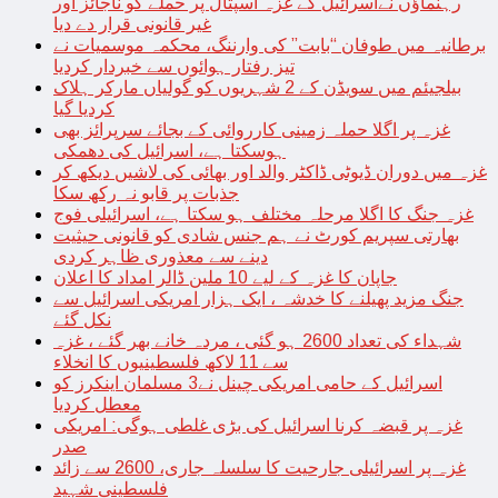
رہنماؤں نےاسرائیل کے غزہ اسپتال پر حملے کو ناجائز اور
غیر قانونی قرار دے دیا
برطانیہ میں طوفان “بابت” کی وارننگ، محکمہ موسمیات نے
تیز رفتار ہوائوں سے خبردار کردیا
بیلجیئم میں سویڈن کے 2 شہریوں کو گولیاں مارکر ہلاک
کردیا گیا
غزہ پر اگلا حملہ زمینی کارروائی کے بجائے سرپرائز بھی
ہوسکتا ہے، اسرائیل کی دھمکی
غزہ میں دوران ڈیوٹی ڈاکٹر والد اور بھائی کی لاشیں دیکھ کر
جذبات پر قابو نہ رکھ سکا
غزہ جنگ کا اگلا مرحلہ مختلف ہو سکتا ہے، اسرائیلی فوج
بھارتی سپریم کورٹ نے ہم جنس شادی کو قانونی حیثیت
دینے سے معذوری ظاہر کردی
جاپان کا غزہ کے لیے 10 ملین ڈالر امداد کا اعلان
جنگ مزید پھیلنے کا خدشہ ، ایک ہزار امریکی اسرائیل سے
نکل گئے
شہداء کی تعداد 2600 ہو گئی ، مردہ خانے بھر گئے ، غزہ
سے 11 لاکھ فلسطینیوں کا انخلاء
اسرائیل کے حامی امریکی چینل نے3 مسلمان اینکرز کو
معطل کردیا
غزہ پر قبضہ کرنا اسرائیل کی بڑی غلطی ہوگی: امریکی
صدر
غزہ پر اسرائیلی جارحیت کا سلسلہ جاری، 2600 سے زائد
فلسطینی شہید