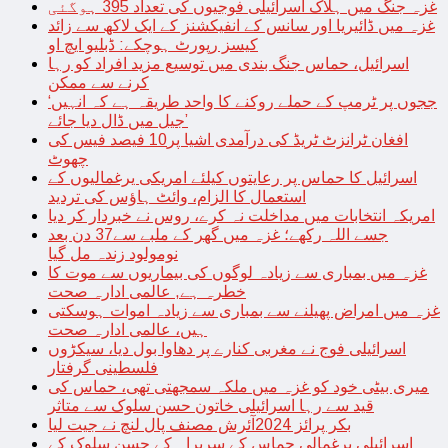
غزہ جنگ میں ہلاک اسرائیلی فوجیوں کی تعداد 395 ہوگئی
غزہ میں ڈائیریا اور سانس کے انفیکشنز کے ایک لاکھ سے زائد
کیسز رپورٹ ہوچکے: ڈبلیو ایچ او
اسرائیل، حماس جنگ بندی میں توسیع مزید افراد کو رہا
کرنے سے ممکن
‘ججوں پر ٹرمپ کے حملے روکنے کا واحد طریقہ ہے کہ انہیں
جیل میں ڈال دیا جائے’
افغان ٹرانزٹ ٹریڈ کی درآمدی اشیا پر10 فیصد فیس کی
چھوٹ
اسرائیل کا حماس پر رعایتوں کیلئے امریکی یرغمالیوں کے
استعمال کا الزام، وائٹ ہاؤس کی تردید
امریکہ انتخابات میں مداخلت نہ کرے، روس نے خبردار کر دیا
جسے اللہ رکھے؛ غزہ میں گھر کے ملبے سے37 دن بعد
نومولود زندہ مل گیا
غزہ میں بمباری سے زیادہ لوگوں کی بیماریوں سے موت کا
خطرہ ہے, عالمی ادارہ صحت
غزہ میں امراض پھیلنے سے بمباری سے زیادہ اموات ہوسکتی
ہیں، عالمی ادارہ صحت
اسرائیلی فوج نے مغربی کنارے پر دھاوا بول دیا، سیکڑوں
فلسطینی گرفتار
میری بیٹی خود کو غزہ میں ملکہ سمجھتی تھی، حماس کی
قید سے رہا اسرائیلی خاتون حسن سلوک سے متاثر
بکر پرائز 2024آئرش مصنف پال لنچ نے جیت لیا
اسرائیلی یرغمالی حماس کے سربراہ کے حسن سلوک کے