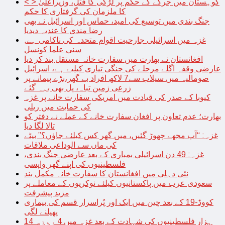
< > کوہستان میں جرگے کے حکم پر لڑکی کا قتل، وزیراعلیٰ
کا ملزمان کی گرفتاری کا حکم
جنگ بندی میں توسیع کی امید، حماس اور اسرائیل نے بھی
رضا مندی کا عندیہ دیدیا
غزہ میں اسرائیلی جارحیت اقوام متحدہ کی ناکامی ہے,
سنی علما کونسل
افغانستان نے بھارت میں سفارت خانہ مستقل بند کر دیا
عارضی وقفہ اگلے مرحلے کی جنگی تیاری کیلیے ہے، اسرائیل
صومالیہ میں سیلاب سے7 لاکھ افراد بے گھر،بڑے پیمانے پر
زرعی زمین تباہ، پل بھی بہہ گئے
کیوبا کے صدر کی قیادت میں امریکی سفارت خانے پر غزہ
کی حمایت میں ریلی
بھارت؛ عدم تعاون پر افغان سفارت خانے کے عملے نے دفتر کو
تالا لگا دیا
غزہ: “آپ مجھے چھوڑ گئیں، میں گھر کس کیلئے جاؤں؟” بیٹے
کی ماں سے الوداعی ملاقات
غزہ: 49 دن اسرائیلی بمباری کے بعد عارضی جنگ بندی،
فلسطینیوں کی اپنے گھر واپسی
نئی دہلی میں افغانستان کا سفارت خانہ مکمل بند
سعودی عرب میں پاکستانیوں کیلئے نوکریوں کے معاملے پر
مزید پیشرفت
کووڈ-19 کے بعد چین میں ایک اور پُراسرار قسم کی بیماری
پھیلنے لگی
14 ہزار فلسطینیوں کی شہادت کے بعد غزہ میں 4 روزہ