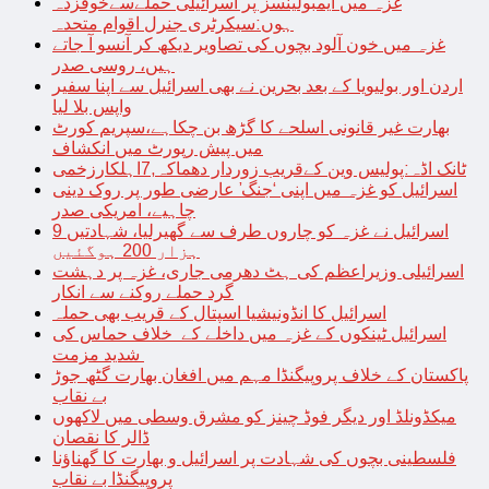
غزہ میں ایمبولینسز پر اسرائیلی حملےسےخوفزدہ
ہوں:سیکرٹری جنرل اقوام متحدہ
غزہ میں خون آلود بچوں کی تصاویر دیکھ کر آنسو آ جاتے
ہیں، روسی صدر
اردن اور بولیویا کے بعد بحرین نے بھی اسرائیل سے اپنا سفیر
واپس بلا لیا
بھارت غیر قانونی اسلحے کا گڑھ بن چکاہے،سپریم کورٹ
میں پیش رپورٹ میں انکشاف
ٹانک اڈہ:پولیس وین کےقریب زوردار دھماکہ,7اہلکارزخمی
اسرائیل کو غزہ میں اپنی ‘جنگ’ عارضی طور پر روک دینی
چاہیے، امریکی صدر
اسرائیل نے غزہ کو چاروں طرف سے گھیرلیا، شہادتیں 9
ہزار 200 ہوگئیں
اسرائیلی وزیراعظم کی ہٹ دھرمی جاری، غزہ پر دہشت
گرد حملے روکنے سے انکار
اسرائیل کا انڈونیشیا اسپتال کے قریب بھی حملہ
اسرائیل ٹینکوں کے غزہ میں داخلے کے خلاف حماس کی
شدید مزمت
پاکستان کے خلاف پروپیگنڈا مہم میں افغان بھارت گٹھ جوڑ
بے نقاب
میکڈونلڈ اور دیگر فوڈ چینز کو مشرق وسطی میں لاکھوں
ڈالر کا نقصان
فلسطینی بچوں کی شہادت پر اسرائیل و بھارت کا گھناؤنا
پروپیگنڈا بے نقاب