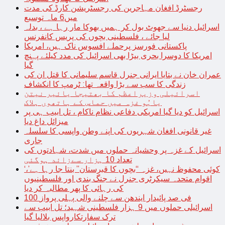
رجسٹرڈ افغان مہاجرین کی رجسٹریشن کارڈ کی مدت
میں6 ماہ توسیع
اسرائیل دنیا سے جھوٹ بول کر ہمیں بھوکا مار رہا ہے ، بدلہ
لیا جائے ، فلسطینی بچوں کی پریس کانفرنس
پاکستانی فورسز پرحملے افسوس ناک ہیں، امریکا
امریکا کا دوسرا بحری بیڑا بھی اسرائیل کی مدد کیلئے پہنچ
گیا
عمران خان نے بتایا ایرانی جنرل قاسم سلیمانی کا قتل ان کی
زندگی کا سب سے بڑا واقعہ تھا: ٹرمپ کا انکشاف
اسرائیلی وزیراعظم کا بھتیجا یائیر نیتن
یاہُو غزہ میں حماس کے ہاتھوں ہلاک
اسرائیل کو دیا گیا امریکی دفاعی نظام ناکام ، تل ابیب ہی پر
میزائل داغ دیا
غیر قانونی افغان شہریوں کی اپنے وطن واپسی کا سلسلہ
جاری
اسرائیل کے غزہ پر وحشیانہ حملوں میں شدت، شہادتوں کی
تعداد 10 ہزار سےزائد ہوگئی
‘کوئی محفوظ نہیں، غزہ “بچوں کا قبرستان” بنتا جا رہا ہے’،
اقوام متحدہ سیکرٹری جنرل نے جنگ بندی اور فلسطینیوں
کی رہائی کا پھر مطالبہ کر دیا
100 فی صد پائیدار ایندھن سے چلنے والی پہلی پرواز
اسرائیلی حملوں میں 9 ہزار فلسطینی شہید؛ تل ابیب سے
ترک سفارتکارواپس بلالیا گیا