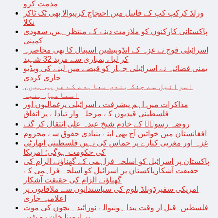
مذمت کرو
ورلڈ کرکپ کپ کے فائنل میں احتجاج کرنیوالا بھی ٹک ٹاکر
نکلا
پاکستانی کارکنوں کو ملازمت دینے کے منتظر ہیں، سعودی
کمپنی
اسرائیلی فوج نے غزہ کے انڈونیشین اسپتال کا بھی محاصرہ
کر لیا ، بمباری سے مزید 32 شہید
یمنی فضائیہ نے اسرائیلی جہاز کو قبضے میں لینے کی ویڈیو
جاری کردی
اسرائیل سے جنگ بندی معاہدے کے قریب ہیں،
اسماعیل ہنیہ
مذاکرات میں اہم پیشرفت ، اسرائیلی یرغمالیوں اور
فلسطینی قیدیوں کے مرحلہ وار تبادلے پر اتفاق
روضہ رسولؐ کے خادم شیخ عبدہ علی انتقال کر گئے
افغانستان میں خواتین آج بھی اپنے بنیادی حقوق سے محروم
غزہ اور مغربی کنارے پر حماس کی نہیں فلسطینی اتھارٹی
کی حکومت ہوگی؛ امریکا
پاکستان پر اسرائیل کو اسلحہ فراہمی کے گھناؤنے الزام کی
حقیقت آشکارپاکستان پر اسرائیل کو اسلحہ فراہمی کے
گھناؤنے الزام کی حقیقت آشکار
امریکی سفیرڈونلڈ بلوم کی سیاستدانوں سے ملاقاتوں پر
اعلامیہ جاری
فلسطین: قبل از وقت پیدا ہونیوالے نوزائیدہ بچوں کی موت
پر ارمینا خان رو پڑیں