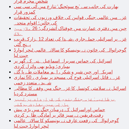
شخص مجرم قرار
بھارت کی جانب سے ’پچ سوئچنگ‘ تنازع میں آئی سی سی
کمزور قرار
غزہ میں عالمی جنگی قوانین کی خلاف ورزیوں کی تحقیقات
کی جائیں؛ اقوام متحدہ
چین میں دفتری عمارت میں خوفناک آتشزدگی؛ 26 ملازمین
ہلاک
غزہ پر اسرائیلی حملےجاری ،شہدا کی تعداد 12ہزارکےقریب
پہنچ گئی
گوجرانوالہ کی خاتون نے یونیسکو کا سالانہ عالمی ٹیچر ایوارڈ
جیت لیا
اسرائیل کی حماس سربراہ اسماعیل ہنیہ کے گھر پر
بمباری؛ ویڈیو بھی وائرل کردی
امریکہ اور چین شیر و شکر ، اہم معاملات طے پا گئے
غزہ ، قاتل اسرائیلی فوج کی مسجد پر بمباری ، 50 نمازی
شہید ، متعدد زخمی
اسرائیل نے سلامتی کونسل کا غزہ جنگ میں وقفے کا مطالبہ
مسترد کردیا
برطانیہ: غزہ جنگ بندی کی قرارداد پر لیبر
پارٹی میں بغاوت ہوگئی
حماس اوراسرائیل کے درمیان جنگ میں بڑی پیش
رفت،فریقین نے سیز فائر پر آمادگی ظاہر کردی
گوجرانوالہ کی رفعت عارف نے یونیسکو کا سالانہ عالمی
ٹیچر ایوارڈ جیت لیا