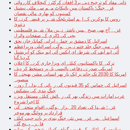
ذاتی مفاد کو ترجیح دینے پر3 افغان کرکٹرز کیخلاف کارروائی
غزہ جنگ؛ پاکستان میں بائیکاٹ مہم سے ملٹی نیشنل
کمپنیوں کو بھاری مالی نقصان
روس کا یوکرین کے اہم اسٹریٹجک شہر پر قبضہ کرنے کا
دعویٰ
غزہ: ‘آج بھی صبح ہمیں ناشتہ نہیں ملا’، شہید فلسطینی
بچی کی ڈائری کے صفحات وائرل
اسرائیل کا دمشق پر حملہ، ایرانی کمانڈرجاں بحق
غزہ میں جنگ جلد ختم نہیں ہوگی، اسرائیلی وزیراعظم
آئی ایم ایف کی شرط، ای ایکس آئی ایم بینک کو آپریشنل
کردیا گیا
ترکیہ کا پاکستانیوں کیلئے ای ویزا جاری کرنے کا اعلان
امریکی صدر نے دفاعی پالیسی بل پر دستخط کر دیئے
امریکا کا 2030 تک چاند پر ایک بار پھر انسانی مشن بھیجنے کا
منصوبہ
اسرائیل کی حماس کو 35 قیدیوں کی رہائی کے بدلے 7 روزہ
جنگ بندی کی پیشکش
عرب امارات میں زندگی بھر کی رہائش کیلئے مستقل ویزے
کا اجرا شروع
غزہ؛ شہدا کی تعداد 20 ہزار ہوگئی، اقوام متحدہ کی
قرارداد پر ووٹنگ پھرموخر
اسماعیل ہنیہ غزہ میں نئی جنگ بندی پر بات چیت کیلئے
قاہرہ پہنچ گئے
سانپوں کی لڑائی کے قریب گولف کھیلتے شخص کی ویڈیو