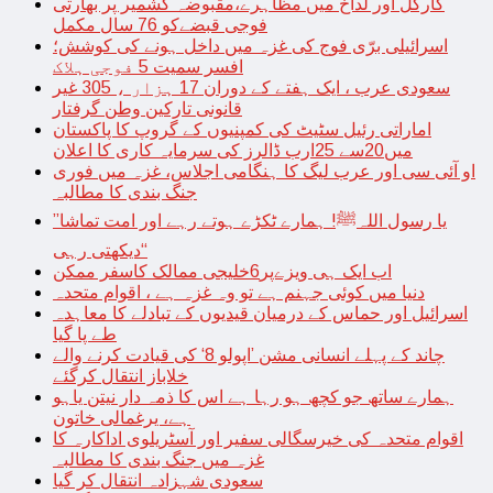
کارگل اور لداخ میں مظاہرے،مقبوضہ کشمیر پر بھارتی
فوجی قبضےکو 76 سال مکمل
اسرائیلی برّی فوج کی غزہ میں داخل ہونے کی کوشش؛
افسر سمیت 5 فوجی ہلاک
سعودی عرب ، ایک ہفتے کے دوران 17 ہزار ، 305 غیر
قانونی تارکین وطن گرفتار
اماراتی رئیل سٹیٹ کی کمپنیوں کے گروپ کا پاکستان
میں20سے 25ارب ڈالرز کی سرمایہ کاری کا اعلان
او آئی سی اور عرب لیگ کا ہنگامی اجلاس، غزہ میں فوری
جنگ بندی کا مطالبہ
’’یا رسول اللہﷺ! ہمارے ٹکڑے ہوتے رہے اور امت تماشا
دیکھتی رہی‘‘
اب ایک ہی ویزےپر6خلیجی ممالک کاسفر ممکن
دنیا میں کوئی جہنم ہے تو وہ غزہ ہے ، اقوام متحدہ
اسرائیل اور حماس کے درمیان قیدیوں کے تبادلے کا معاہدہ
طے پا گیا
چاند کے پہلے انسانی مشن ’اپولو 8‘ کی قیادت کرنے والے
خلاباز انتقال کرگئے
ہمارے ساتھ جو کچھ ہو رہا ہے اس کا ذمہ دار نیتن یاہو
ہے، یرغمالی خاتون
اقوام متحدہ کی خیرسگالی سفیر اور آسٹریلوی اداکارہ کا
غزہ میں جنگ بندی کا مطالبہ
سعودی شہزادہ انتقال کر گیا