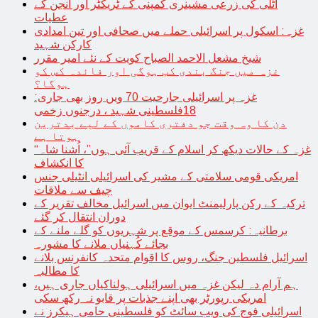
اٹلی کی زرعی مشینری کمپنی کے ٹریکٹر اور انجن کے
عطیات
غزہ: اسکول پر اسرائیلی حملے میں صحافی اور تین امدادی
کارکن شہید
شیخ مشعل الاحمد الصباح کویت کے نئے امیر مقرر
غزہ میں جنگ بندی کب ہوگی اور فائدہ کس کو
ہوگا؟
غزہ پر اسرائیلی جارحیت 70 ویں روز بھی جاری:
18فلسطینی شہید ، درجنوں زخمی
دن کا وہ وقت جو دفتری کاموں کے لیے بدترین
ہوتا ہے
“غزہ کے حالات دیکھ کر اسلام کے قریب آئی ہوں”، اُشنا شاہ
کا انکشاف
امریکی قومی سلامتی کے مشیر کی اسرائیلی انٹیلی جنس
چیف سے ملاقات
ترکیہ کے رکن پارلیمنٹ ایوان میں اسرائیل مخالف تقریر کے
دوران انتقال کر گئے
برطانیہ: کرسمس کے موقع پر شہریوں کو گلے ملنے کے
بجائے کُہنیاں ملانے کا مشورہ
اسرائیل فلسطین جنگ، روس کا اقوام متحدہ کانفرنس بلانے
کا مطالبہ
ہم آرام دہ لیکن غزہ میں اسرائیلی ہولناکیاں جاری ہیں،
امریکی رپورٹر بھی اپنے جذبات پر قابو نہ رکھ سکی
اسرائیلی فوج کی ویب سائٹ کو فلسطینی حامی ہیکرز نے