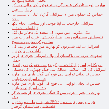
عالمی عدالت پہنچ گیا
بھارت بلوچستان کی علیحدگی پسند قوتوں کی مالی مدد کر
رہا ہے: چین
حماس کے حملوں میں 7 اسرائیلی گاڑیاں تباہ، 3 صہیونی
ہلاک
اسرائیلی جارحیت نے اپنا فوجی اور سیاسی انجام لکھ
دیا،اسامہ حمدان
مکہ مکرمہ میں سونے کے متعدد نئے ذخائر مل گئے
فلسطینی مسلمانوں سے اظہاریکجہتی، عرب امارات میں
سال نو کی تقاریب منسوخ
اسرائیل نے اپنے شہریوں کو بھارت میں محتاط رہنے کی
ہدایات جاری کردیں
سعودی عرب سے پاکستان آنے والے امریکی بحری جہاز پر
حملہ
امریکا اور اسرائیل کا حماس کو جڑ سے ختم کرنے پر اتفاق
اسرائیل کی کئی اسلامی ممالک سے جنگ چھیڑنے کی دھمکی
حماس نہ بچاتی تو اپنی ہی فوج کی گولہ باری میں مارے
جاتے، اسرائیلی خواتین
حماس نہ بچاتی تو اپنی ہی فوج کی گولہ باری میں مارے
جاتے، اسرائیلی خواتین
بھارت نے بحیرہ عرب میں 3 جنگی بحری جہاز تعینات کر
دیئے
غزہ پر بمباری سے مزید 250 شہید ، رملہ میں خاتون
فلسطینی سیاستدان گرفتار