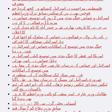
معترف
فلسطینی مزاحمت نے اسرائیل کیساتھ وہ کچھ کردیا جو
فوجیں بھی نہیں کرسکتیں،سابق ترک وزیراعظم
اسرائیل و حماس جنگ بندی میں 2 روز کی توسیع، حماس نے
مزید 11 یرغمالی رہا کر دیے
بی جے پی کا تاریخی بھارتی شہر حیدر آباد کا نام تبدیل کرنے
کا اعلان
رہائی پانے والے یرغمالیوں نے حماس کے سلوک کو اچھا قرار
دیا، اسرائیلی صحافی کا اعتراف
جنگ بندی میں توسیع کے امکانات،حماس اور اسرائیل نے
عندیہ دے دیا
امریکا اور قطر کا جنگ بندی میں توسیع کیلیے اسرائیل پر
دباؤ؛ حماس نے ہامی بھرلی
اسرائیل اور حماس کے درمیان عارضی جنگ بندی کے معاہدے
میں توسیع کے امکانات
غزہ میں سٹار لنک سیٹلائٹ کے لیے منظوری
ضروری،اسرائیل اور مسک کے درمیان معاہدہ طے پاگیا
ٹیکس نیٹ اور ٹیکس ریونیو بڑھانے کیلیے آئی ایم ایف کی ٹیم
پاکستان پہنچ گئی
طالبان وزیر خارجہ امیر متقی کو نائب وزیراعظم کا عہدہ
بھی دیدیا گیا
آسمانی بجلی گرنے سے 20 افراد ہلاک
سابق وزیر دفاع کو 7 سال قید