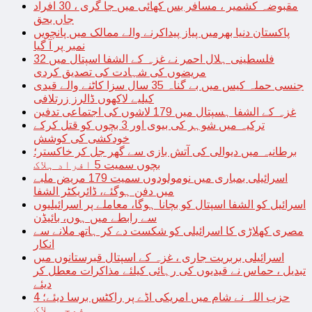
مقبوضہ کشمیر ، مسافر بس کھائی میں جا گری ، 30 افراد
جاں بحق
پاکستان دنیا بھرمیں پیاز پیداکرنے والے ممالک میں پانچویں
نمبر پر آ گیا
فلسطینی ہلال احمر نے غزہ کے الشفا اسپتال میں 32
مریضوں کی شہادت کی تصدیق کردی
جنسی حملہ کیس میں بے گناہ 35 سال سزا کاٹنے والے قیدی
کیلیے لاکھوں ڈالرز زرتلافی
غزہ کے الشفا ہسپتال میں 179 لاشوں کی اجتماعی تدفین
ترکیہ میں شوہر کی بیوی اور 3 بچوں کو قتل کرکے
خودکشی کی کوشش
برطانیہ میں دیوالی کی آتش بازی سے گھر جل کر خاکستر؛
بچوں سمیت 5 افراد ہلاک
اسرائیلی بمباری میں نومولودوں سمیت 179 مریض ملبے
میں دفن ہوگئے، ڈائریکٹر الشفا
اسرائیل کو الشفا اسپتال کو بچانا ہوگا، معاملے پر اسرائیلیوں
سے رابطے میں ہوں، بائیڈن
مصری کھلاڑی کا اسرائیلی کو شکست دے کر ہاتھ ملانے سے
انکار
اسرائیلی بربریت جاری ، غزہ کے اسپتال قبرستانوں میں
تبدیل ، حماس نے قیدیوں کی رہائی کیلئے مذاکرات معطل کر
دیئے
حزب اللہ نے شام میں امریکی اڈے پر راکٹس برسا دیئے؛ 4
فوجی ہلاک