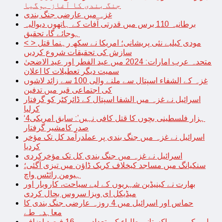
جنگ بندی کا آغاز ہوگیا
غزہ میں عارضی جنگ بندی
برطانیہ 110 برس میں قدرتی آفات کے ہاتھوں دیوالیہ
ہوجائے گا، تحقیق
< > مودی کیلیے نئی پریشانی؛ امریکا نے سکھ رہنما قتل
سازش کی تحقیقات شروع کردیں
متحدہ عرب امارات: 2024 میں عید الفطر اور عید الاضحیٰ
سمیت دیگر تعطیلات کا اعلان
غزہ کے الشفاء اسپتال سے ملنے والی 100 سے زائد لاشوں
کی اجتماعی قبر میں تدفین
اسرائیل نے غزہ میں الشفا اسپتال کے ڈائرکٹر کو گرفتار
کرلیا
‘4ہزار فلسطینی بچوں کا قتل کافی نہیں’: سابق امریکی
صدر کامشیر گرفتار
اسرائیل نے غزہ میں جنگ بندی پر عملدرآمد کل تک مؤخر
کردیا
اسرائیل نے غزہ میں جنگ بندی کل تک مؤخرکردی
سنکیانگ میں مساجد کیخلاف کریک ڈاؤن میں تیزی آگئی؛
ہیومن رائٹس واچ
بھارت نے کینیڈین شہریوں کے لیے سیاحت، کاروبار اور
میڈیکل ای ویزا سروس بحال کردی
حماس اور اسرائیل میں 4 روزہ عارضی جنگ بندی کا
معاہدہ طے
امریکہ میں پاکستانی طلباء کی تعداد میں 16 فیصد اضافہ