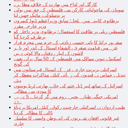
کارگل اور لداخ میں بھارت کے خلاف مظاہرے
سویڈن کی ماحولیاتی کارکن سے فلسطین کے حق میں بولنے
پر بدسلوکی، مائیک چھین لیا
برطانوی کابینہ میں ہلچل؛ سابق وزیراعظم ڈیوڈ کیمرون
وزیر خارجہ مقرر
فلسطین ریلی پر طاقت کا استعمال؛ برطانوی وزیر داخلہ کو
برطرف کردیا گیا
مشہور برانڈ کا بانی جنسی زیادتی کے جرم میں مجرم قرار
غزہ میں قیامت صغریٰ ، الشفاء اسپتال کے اندر اور باہر
لاشوں کے انبار ، دفنانے والا کوئی نہیں
اسکینڈے نیوین ممالک میں فلسطین کے 50 سال پرانے نغمے
کی گونج
اسرائیلی بربریت جاری ، غزہ کے اسپتال قبرستانوں میں
تبدیل ، حماس نے قیدیوں کی رہائی کیلئے مذاکرات معطل کر
دیئے
اسرائیل کے ساتھ لیبر ڈیل ختم کی جائے، بھارتی ٹریڈ یونینوں
کا مودی سے مطالبہ
امریکی جنگی طیارہ بحیرہ روم میں گر کرتباہ، 5 فوجی
ہلاک
طیب اردوان نے اسرائیلی جارحیت رکوانے کیلئے امریکا پر دباؤ
ڈالنے کا مطالبہ کردیا
غیر قانونی افغان شہریوں کی اپنےوطن واپسی کا سلسلہ
جاری