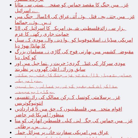
غزہ میں جنگ کا مقصد حماس کو صفحہ ہستی سے مٹانا
ہے، اسرائیل
غزہ میں جتنے بچے قتل ہوئے اُتنےعراق کی 14سالہ جنگ میں
نہیں ہوئے، جمائما
18 ہزار سے زائدفلسطینی شہید، امریکہ کا اسرائیل کی
حمایت جاری رکھنے کا عزم
امریکی میڈیا نے اسلاموفوبیا کو ہوا دینے والے مودی کے سیل
کا بھانڈا پھوڑ دیا
مقبوضہ کشمیر میں بھارتی فوج کی گاڑی نے مسلمان بزرگ
کو کچل دیا
مودی سرکار کی غنڈہ گردی؛ حریت رہنما جیل میں اور
سابق وزرائے اعلیٰ گھروں پر نظربند
حماس ہتھیار ڈال دے تو غزہ جنگ کل ختم ہو سکتی
ہے،امریکہ
مذاکرات کے بغیر کوئی یرغمالی رہا نہیں
ہوگا،ابوعبیدہ
غزہ پرسلامتی کونسل کےرکن ممالک کی رائےتقسیم،
انتونیوگوتریس
اقوام متحدہ میں فلسطینیوں کے حق میں 5 قراردادیں
منظور؛ امریکا غیر حاضر
غزہ میں حماس کی جگہ لینے کیلیے فلسطین اتھارٹی کو منا
رہے ہیں، برطانیہ
عراق میں امریکی سفارت خانے پر میزائل حملہ
غزہ؛ حماس سے لڑائی میں اسرائیل کے سابق آرمی