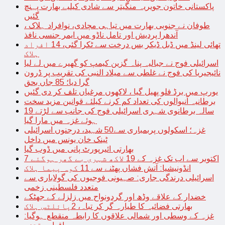
پاکستانی خاتون جویریہ منگیتر سے شادی کیلیے بھارت پہنچ
گئیں
طوفان نے جنوبی بھارت میں تباہی مچادی، نوافراد ہلاک ،
آندھرا پردیش اور تامل ناڈو میں ایمر جنسی نافذ
تھائی لینڈ میں ڈبل ڈیکر بس درخت سے ٹکرا گئی، 14 افراد
ہلاک
اسرائیلی فوج نے جبالیہ پناہ گزین کیمپ کو گھیرے میں لے لیا
نائیجیریا کی فوج نے غلطی سے میلاد النبی کی تقریب پر ڈرون
گرا دیا؛ 85 جاں بحق
یورپ میں برڈ فلو پھیل گیا ، لاکھوں مرغیاں تلف کر دی گئیں
برطانیہ آنیوالوں کی تعداد کم کرنے کیلئے قوانین مزید سخت
19 سالہ برطانوی شہری اسرائیلی فوج کی جانب سے لڑتے
ہوئے غزہ میں مارا گیا
غزہ؛ اسکولوں پربمباری سے50 شہید، درجنوں اسرائیلی
ٹینک خان یونس میں داخل
بھارتی ائیرپورٹ پانی میں ڈوب گیا
7 اکتوبر سے اب تک غزہ کے 19 لاکھ شہری بے گھر ہوگئے
انڈونیشیا: آتش فشاں پھٹنے سے 11 کوہ پیما ہلاک
اسرائیلی درندگی جاری: صہیونی فوجیوں کی گولاباری سے
متعدد فلسطینی زخمی
خضدار کے علاقے وڈھ اور گردونواح میں زلزلے کے جھٹکے
بھارتی فضائیہ کا طیارہ گر کر تباہ، 2پائلٹس ہلاک
غزہ کے وسطی اور شمالی علاقوں کا رابطہ منقطع ہوگیا: