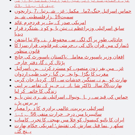
چیف کا بیٹا ہلاک
حماس اسرائیل جنگ،2ماہ مکمل: غزہ شہرتباہ،7ہزاربچوں
سمیت16ہزارفلسطینی شہید
امریکی صدر کے بیٹے پر فردجرم عائد
سابق اسرائیلی وزیراعظم نے نیتن یاہو کو دہشتگرد قرار
دیدیا
حادثاتی طور پر آگ لگنے سے محفوظ رہنے والا نیا ایندھن
ڈنمارک میں قرآن پاک کی بےحرمتی غیرقانونی قرار،سزا کا
قانون منظور
افغان وزیر پاسپورٹ معاملہ :پاکستان پاسپورٹ کی جانچ
پڑتال کرے گا، دفتر خارجہ
غزہ میں بفر زون منصوبے کو مسترد کرتے ہیں ،اسرائیل
مغرب کا بگڑا ہوا بچہ بن گیا :رجب طیب اردوان
بھارت کو ہم نے سنگین خدشات سے آگاہ کردیا، جان کربی
بھارت،26 سالہ ڈاکٹر شاہانہ نے جہیز کے تقاضے پر اپنی
زندگی کا خاتمہ کر لیا
حماس کی قید سے رہا ہونیوالے اسرائیلی شہری نیتن یاہو
پر برس پڑے
اسرائیلی بربریت، عالمی برادری کا دہرا معیار
سائیبیریا میں درجہ حرارت منفی 56 ہوگیا
ایران کا بائیو کیپسول کو خلا میں بھیجنے کا تجربہ کامیاب
سکھ رہنما قتل سازش کی تفتیش؛ امریکی حکام بھارت
پہنچ گئے