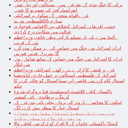
ترکی کا جنگ بندی کے بعد غزہ میں ہسپتالوں اور تباہ شدہ
انفرانسٹرکچر کی تعمیرنو کا عندیہ
غزہ ،اقوام متحدہ کے سکول پر اسرائیلی
بمباری،50فلسطینی شہید
جنوبی افریقا نے اسرائیل کیخلاف بین الاقوامی فوجداری
عدالت میں شکایت درج کرا دی
ہالینڈ میں پہلی بار مسلم تارکین وطن خاتون وزیراعظم
بننے کے قریب
ایران اسرائیل سے جنگ میں حماس کی ہر ممکن مدد کرے
گا: سربراہ قدس فورس
ایران کا اسرائیل سے جنگ میں حماس کے ساتھ شامل ہونے
سے انکار
غزہ پر قبضے کا ارادہ نہیں رکھتے: اسرائیلی وزیراعظم
اسرائیل کے فلسطینی اسپتالوں پر حملےجاری، انڈونیشیا
اسپتال کام کرنےسے قاصر، ابن سینا اسپتال کو خالی کرنے کا
حکم
پاکستان کیلیے کلائمیٹ انویسٹمنٹ فنڈ پروگرام شروع
کرینگے، برطانوی ہائی کمشنر
ٹینکوں کا محاصرہ، ڈرونز کی پرواز، بجلی پانی بند، غزہ کے
اسپتال جیل کا منظر پیش کرنے لگے
غزہ میں انڈونیشیا اسپتال مکمل غیر فعال،
مریضوں کا علاج ناممکن ہوگیا
کینیڈا؛ پاکستانی خاندان کے 4 افراد کو ٹرک سے کچلنے والا