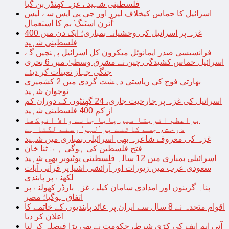
فلسطینی شہید ، غزہ کھنڈر بن گیا
اسرائیل کا حماس کیخلاف لیزر اور جی پی ایس سے لیس
‘آئرن اسٹنگ’ بم کا استعمال
غزہ پر اسرائیل کی وحشیانہ بمباری؛ ایک دن میں 400
فلسطینی شہید
فرانسیسی صدر ایمانوئل میکرون کل اسرائیل پہنچیں گے
اسرائیل حماس کشیدگی چین نے مشرق وسطیٰ میں 6 بحری
جنگی جہاز تعینات کر دیئے
بھارتی فوج کی ریاستی دہشت گردی میں 2 کشمیری
نوجوان شہید
اسرائیل کی غزہ پر جارحیت جاری، 24 گھنٹوں کے دوران کم
از کم 400 فلسطینی شہید
براعظم افریقا میں پایا جانے والا انوکھا
درخت، جسے کاٹنے پر ’لہو‘ رسنے لگتا ہے
غزہ کی معروف شاعرہ بھی اسرائیلی بمباری میں شہید
فتح فلسطین کی ہوگی ہے: ثنا خان
اسرائیلی بمباری میں 12 سالہ فلسطینی یوٹیوبر بھی شہید
سعودی عرب میں زیورات اور آرائشی اشیا پر قرآنی آیات
لکھنے پر پابندی
پناہ گزینوں اور امدادی سامان کیلیے غزہ بارڈر کھولنے پر
اتفاق ہوگیا؛ مصر
اقوام متحدہ نے 8 سال سے ایران پر عائد پابندیوں کے خاتمے کا
اعلان کر دیا
آئی ایم ایف کی کڑی شرط، حکومت نے بھی بڑا فیصلہ کر لیا