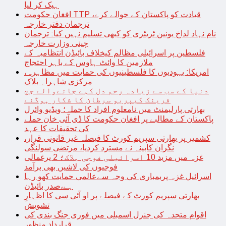
ہیک کر لیا
افغان حکومت TTP قیادت کو پاکستان کے حوالے کرے،
ترجمان دفتر خارجہ
نام نہاد لداخ یونین ٹریٹری کو کبھی تسلیم نہیں کیا: ترجمان
چینی وزارت خارجہ
فلسطین پر اسرائیلی مظالم کیخلاف بائیڈن انتظامیہ کے
ملازمین کا وائٹ ہاوس کے باہر احتجاج
امریکا: یہودیوں کا فلسطینیوں کی حمایت میں مظاہرہ،
مرکزی شاہراہ بلاک
دنیا کے سب سے زیادہ رحم دل کہے جانےوالے جج
فرینک کیپریو سرطان کا شکار ہوگئے
بھارتی پارلیمنٹ میں نامعلوم افراد کا حملہ؛ ویڈیو وائرل
پاکستان کے مطالبے پر افغان حکومت کا ڈی آئی خان حملے
کی تحقیقات کا عہد
کشمیر پر بھارتی سپریم کورٹ کا فیصلہ غیر قانونی قرار،
نگران کابینہ نے مسترد کردیا، مرتضی سولنگی
غزہ میں مزید 10 اسرائیلی فوجی ہلاک؛ 2 یرغمالی
فوجیوں کی لاشیں بھی برآمد
اسرائیل غزہ پربمباری کی وجہ سےعالمی حمایت کھو رہا
ہے،صدر بائیڈن
بھارتی سپریم کورٹ کے فیصلے پر او آئی سی کا اظہارِ
تشویش
اقوام متحدہ کی جنرل اسمبلی میں فوری جنگ بندی کی
قرارداد منظور