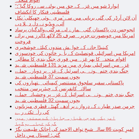
اقوام متحدہ
“ایوارڈ شو میں غزہ کے حق میں بولنے سے روکا گیا”؛
فلسطینی فنکار کا انکشاف
آن لائن آرڈر کی گئی بریانی میں سے ‘مری ہوئی چھپکلی’ نکل
آئی، ویڈیو نے دل دہلا دیے
انجوجس دن پاکستان گئی ہمارے لیے مرگئی،والدگیان پرساد
امریکا میں خوبصورت جزیرہ صرف 25 لاکھ ڈالرز میں برائے
فروخت
کینیڈا جانے کے خواہش مندوں کیلئے خوشخبری
امریکا میں اسرائیلی قونصلیٹ کے باہر خاتون کی خودسوزی
اقوام متحدہ کا پھر غزہ میں فوری جنگ بندی کا مطالبہ
غزہ میں اسرائیلی بمباری میں مزید 131 فلسطینی شہید
جنگ بندی ختم ہوتے ہی اسرئیل کے غزہ پر دوبارہ حملے،
بچوں سمیت 37 فلسطینی شہید
پاکستانی سفیر سلجوق مستنصر کیمیائی ہتھیاروں کی
سالانہ کانفرنس کے چیئرپرسن منتخب
جنگ بندی ختم ہوتے ہی اسرائیل کے غزہ پر وحشیانہ حملے،
بچوں سمیت 32 فلسطینی شہید
جرمن صدر طیارے کے دروازے پر آدھے گھنٹے قطری میزبانوں
کی راہ تکتے رہے
امریکی فوجی طیارہ جاپان کے سمندر میں
گرکرتباہ ہوگیا
امیرِ کویت 86 سالہ شیخ نواف الاحمد کی اچانک طبیعت بگڑ
گئی؛ اسپتال میں داخل