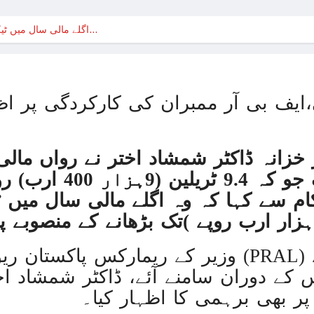
حماس نہ بچاتی تو اپنی ہی فوج
اگلے مالی سال میں ٹیکس وصولیاں 15 ہزار ارب روپے…
حماس نہ بچاتی تو اپنی ہی فوج
بھارت نے بحیرہ عرب میں 
غزہ پر بمباری سے مزید 250 شہید ، رملہ میں خاتون فلسطینی سیاستدان گرفتار
یف بی آر ممبران کی کارکردگی پر اظ
ذاتی مفاد کو ترجیح دین
غزہ جنگ؛ پاکستان میں بائیکاٹ م
 خزانہ ڈاکٹر شمشاد اختر نے رواں مالی
روس کا یوکری
ٹیکس وصولی کا ہدف جو 
کام سے کہا کہ وہ اگلے مالی سال میں
غزہ: ‘آج بھی صبح ہمیں ناشتہ نہیں ملا
ا
وزیر کے ریمارکس پاکستان ریونیو آٹومیشن لمیٹڈ
غزہ می
کے دوران سامنے آئے، ڈاکٹر شمشاد اخت
آئی ایم ایف کی ش
ر بھی برہمی کا اظہار کیا۔
ترک