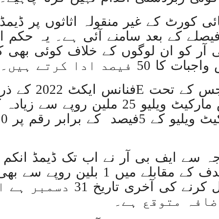
امریکا:1 کروڑ ڈالرز سے زائد مالیت کی ای-سگریٹس اسمگل کرنے کی کوشش
 کورٹ کے غیر منقولہ اثاثوں پر ڈیمڈ
یصلے کے بعد سامنے آئی ہے۔ یہ حکم ام
چین کے شمال مغربی حصے میں زلزلے سے ہلاکتوں کی تعداد 7
ی آر کو ان لوگوں کے خلاف کوئی بھی ک
غزہ؛ حماس کے ہاتھوں مزید 7 اسرائیلی فوجی ہلاک، مجموعی تعداد 129 ہوگئی
فیصد ادا کرتے ہیں۔
اطالوی وزیراعظم کا سعودیہ میں مرتد او
اسرائیل کا فارعہ میں مہا
رہائشی افراد کے پاس مارکیٹ ویلیو 25 ملین 
یواےای کے سفیر کا دورہ نیول ہیڈکوارٹر
اسرائیلی طیاروں کی اسپتال اور پناہ گزین کیمپ
اٹلی کی زر
ارب روپے کے سالانہ ہدف کے مقابلے میں
غزہ: اسکول پر اسرائی
کمپنیوں کی ریٹرن فائل کرنے کی ا
ضافہ متوقع ہے۔
غزہ می