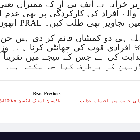
غزہ پر اسرائیلی جارحیت 70 ویں روز بھی جاری: 18فلسطینی شہید ، درجنوں زخمی
والے افراد کی کارکردگی پر بھی عدم اط
دن کا وہ 
ظیم نو کے بارے میں تجاویز بھی طلب کیں۔
“غزہ کے حالات دیکھ کر
امریکی قومی سلامتی کے 
ا مقصد کم از کم 25% افرادی قوت کی چھانٹی کرنا ہے
ترکیہ کے رکن پارلیمنٹ ایوان 
برطانیہ: کرسمس کے موقع پر شہریو
اسرائیل فلسطین جنگ
Read Previous
ہم آرام دہ لیکن غزہ میں اسرائیلی ہولناکیاں جاری ہیں، ام
اتی حیثیت میں احتساب عدالت
پاکستان اسٹاک ایکسچینج،100انڈیکس میں 410پوائنٹس کا اضافہ
اسرائیلی فوج کی وی
افغان حکومت TTP قیادت کو پاکس
نام نہاد لداخ یونین ٹریٹری ک