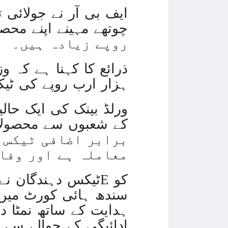
روپے زیادہ ہیں۔
ہزار ارب روپے کی ٹی
ورلڈ بینک کی ایک حال
برابر اضافی ٹیکس ج
معاملہ ہے اور وفا
سندھ ہائی کورٹ میں 
ہدایت کے ساتھ نمٹا د
ادائیگی کے حوالے سے 