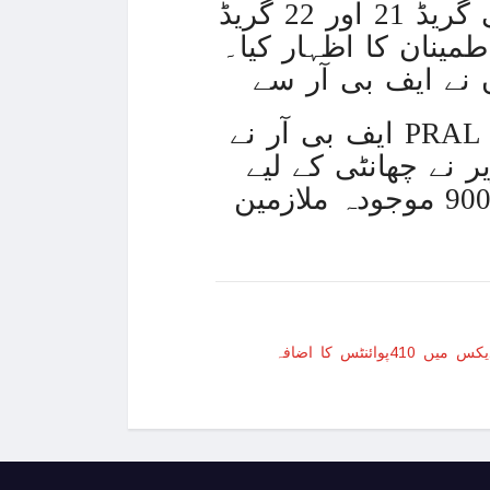
ذرائع کا کہنا ہے کہ وزیر خزانہ نے ایف بی آر کے ممبران یعنی گریڈ 21 اور 22 گریڈ
مینان کا اظہار کیا۔
وقت جو دفتری کاموں کے لیے بدترین ہوتا ہے
 اسلام کے قریب آئی ہوں”، اُشنا شاہ کا انکشاف
ایف بی آر نے PRAL کی تنظیم نو کے لیے پہلے ہی دو کمیٹیاں قائم کر دی ہیں جن
مشیر کی اسرائیلی انٹیلی جنس چیف سے ملاقات
۔ وزیر نے چھانٹی کے لیے
مخصوص تجاویز کی ہدایت کی ہے جس کے نتیجے میں تقریباً 900 موجودہ ملازمین
میں اسرائیل مخالف تقریر کے دوران انتقال کر گئے
ں کو گلے ملنے کے بجائے کُہنیاں ملانے کا مشورہ
، روس کا اقوام متحدہ کانفرنس بلانے کا مطالبہ
ریکی رپورٹر بھی اپنے جذبات پر قابو نہ رکھ سکی
ب سائٹ کو فلسطینی حامی ہیکرز نے ہیک کر لیا
تان کے حوالے کرے، ترجمان دفتر خارجہ
و کبھی تسلیم نہیں کیا: ترجمان چینی وزارت خارجہ