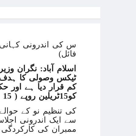
س کی اندرونی کہانی،ا
فائل)
اسلام آباد:
نگران وزیر
کم قرار دیا ہے اور ح
کو15ٹریلین روپے ( 15 ہزار ارب روپے )تک بڑھانے کے منصوبے پر کام کریں۔
سے ایک اندرونی اجلاس 
ممبران کی کارکردگی پ