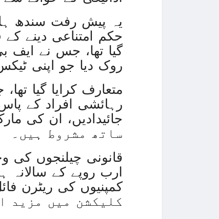
یہ پیش رفت سندھ ہائی
حکم امتناعی دینے کے ف
گیا تھا، جس نے ایف ب
روک دیا جو اپنی ٹیکس واجبات کا 50 
ساتھ مشروط ہیں۔
کلیکشن میں مزید ا