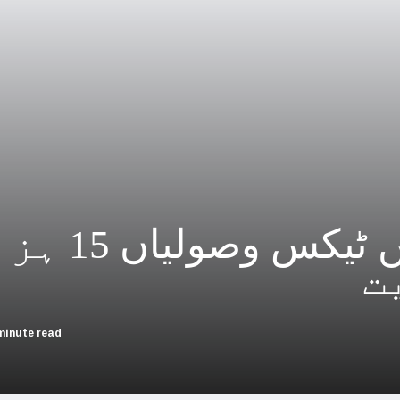
چین؛ میزائل یونٹ سے منسلک 4 جرنیلوں سمیت 9 فوجی اہلکارپارلیمنٹ سے برطرف
فلسطینیوں کی نسل کشی، جنوبی
بھارت بلوچستان کی عل
حماس کے حملوں میں 7 اسرائیلی گ
اسرائیلی جارحیت نے ا
فلسطینی مسلمانوں سے اظہاریکجہ
اگلے مالی 
اسرائیل نے اپنے شہریوں ک
ت
سعودی عرب سے
امریکا ا
minute read
اسرائیل کی