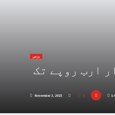
 افریقہ اسرائیل کیخلاف عالمی عدالت پہنچ گیا
یحدگی پسند قوتوں کی مالی مدد کر رہا ہے: چین
اڑیاں تباہ، 3 صہیونی ہلاک
پنا فوجی اور سیاسی انجام لکھ دیا،اسامہ حمدان
مکہ مکرمہ میں سونے کے متعدد نئے ذخائر مل گئے
بزنس
تی، عرب امارات میں سال نو کی تقاریب منسوخ
سال میں ٹیکس وصولیاں 15 ہزار ارب روپے تک
و بھارت میں محتاط رہنے کی ہدایات جاری کردیں
 پاکستان آنے والے امریکی بحری جہاز پر حملہ
ور اسرائیل کا حماس کو جڑ سے ختم کرنے پر اتفاق
November 3, 2023
2
1 
 کئی اسلامی ممالک سے جنگ چھیڑنے کی دھمکی