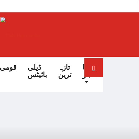
آج کا
تازہ
ڈیلی
قومی
اخبار
ترین
بائیٹس