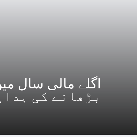
بڑھانے کی ہدای