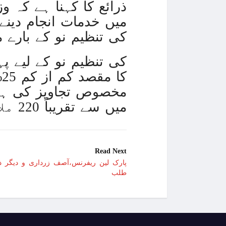
میں خدمات انجام دینے 
انھوں نے ایف بی آر سے PRAL کی تن
ک
میں سے تقریباً 220 ملازمین کو برطرف کیا جا سکتا ہے۔
Read Next
پارک لین ریفرنس،آصف زرداری و دیگر ذ
طلب