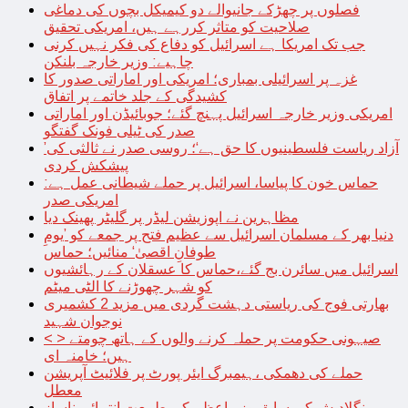
فصلوں پر چھڑکے جانیوالے دو کیمیکل بچوں کی دماغی
صلاحیت کو متاثر کررہے ہیں، امریکی تحقیق
جب تک امریکا ہے اسرائیل کو دفاع کی فکر نہیں کرنی
چاہیے: وزیر خارجہ بلنکن
غزہ پر اسرائیلی بمباری؛ امریکی اور اماراتی صدور کا
کشیدگی کے جلد خاتمے پر اتفاق
امریکی وزیر خارجہ اسرائیل پہنچ گئے؛ جوبائیڈن اور اماراتی
صدر کی ٹیلی فونک گفتگو
’آزاد ریاست فلسطینیوں کا حق ہے‘؛ روسی صدر نے ثالثی کی
پیشکش کردی
حماس خون کا پیاسا، اسرائیل پر حملے شیطانی عمل ہے:
امریکی صدر
مظاہرین نے اپوزیشن لیڈر پر گلیٹر پھینک دیا
دنیا بھر کے مسلمان اسرائیل سے عظیم فتح پر جمعے کو ’یومِ
طوفانِ اقصیٰ‘ منائیں؛ حماس
اسرائیل میں سائرن بج گئے،حماس کا عسقلان کے رہائشیوں
کو شہر چھوڑنے کا الٹی میٹم
بھارتی فوج کی ریاستی دہشت گردی میں مزید 2 کشمیری
نوجوان شہید
< > صیہونی حکومت پر حملہ کرنے والوں کے ہاتھ چومتے
ہیں؛ خامنہ ای
حملے کی دھمکی ،ہیمبرگ ایئر پورٹ پر فلائیٹ آپریشن
معطل
بنگلادیش کی سابق وزیراعظم کی طبیعت انتہائی ناساز