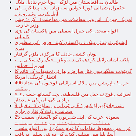
طالبان نے افغانستان میں لڑکی ہونا جرم بنادیا، ملالہ
حکمراں شمالی کوریا خواتین سے زیادہ بچے پیدا کرنے کی
اپیل کرتے ہوئے رو پڑے
امریکہ چین کے اندرونی معاملات میں مداخلت نہ کرے: چینی
وزیر خا رجہ
اقوام متحدہ کی جنرل اسمبلی میں پاکستان کی بڑی
کامیابی
ایشیائی ترقیاتی بینک نے پاکستان کیلئے قرض کی منظوری
دیدی
یونان کشتی حادثے کا مرکزی ملزم گرفتار
پاکستان اسرائیل کو دھمکی دے تو غزہ جنگ رک سکتی ہے،
سربراہ حماس
گرپتونت سنگھ پنوں قتل سازش، بھارتی تحقیقات کے نتائج کا
انتظار کرینگے، امریکا
غزہ کے آپریشن میں ہلاک اسرائیلی فوجیوں کی تعداد 406
ہوگئی
< > اسرائیلی فوج نے جیل میں فلسطینی بچے کیساتھ جنسی
زیادتی کی، امریکی عہدیدار
9 مئی جلاؤگھیراؤ کیس: 8 پی ٹی آئی رہنماؤں کے ناقابل
ضمانت وارنٹ گرفتاری جاری
سعودی عرب کی اپنے شہریوں کو پاکستان سمیت 25
ممالک جانے سے اجتناب برتنے کی ہدایت
غزہ میں محفوظ مقامات کا قیام ممکن نہیں، اقوام متحدہ
آسٹریلیا میں مینٹس کیڑے کی دو نئی نسلیں دریافت