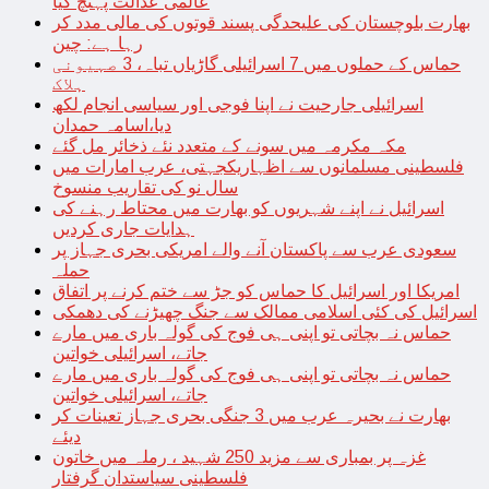
عالمی عدالت پہنچ گیا
بھارت بلوچستان کی علیحدگی پسند قوتوں کی مالی مدد کر
رہا ہے: چین
حماس کے حملوں میں 7 اسرائیلی گاڑیاں تباہ، 3 صہیونی
ہلاک
اسرائیلی جارحیت نے اپنا فوجی اور سیاسی انجام لکھ
دیا،اسامہ حمدان
مکہ مکرمہ میں سونے کے متعدد نئے ذخائر مل گئے
فلسطینی مسلمانوں سے اظہاریکجہتی، عرب امارات میں
سال نو کی تقاریب منسوخ
اسرائیل نے اپنے شہریوں کو بھارت میں محتاط رہنے کی
ہدایات جاری کردیں
سعودی عرب سے پاکستان آنے والے امریکی بحری جہاز پر
حملہ
امریکا اور اسرائیل کا حماس کو جڑ سے ختم کرنے پر اتفاق
اسرائیل کی کئی اسلامی ممالک سے جنگ چھیڑنے کی دھمکی
حماس نہ بچاتی تو اپنی ہی فوج کی گولہ باری میں مارے
جاتے، اسرائیلی خواتین
حماس نہ بچاتی تو اپنی ہی فوج کی گولہ باری میں مارے
جاتے، اسرائیلی خواتین
بھارت نے بحیرہ عرب میں 3 جنگی بحری جہاز تعینات کر
دیئے
غزہ پر بمباری سے مزید 250 شہید ، رملہ میں خاتون
فلسطینی سیاستدان گرفتار