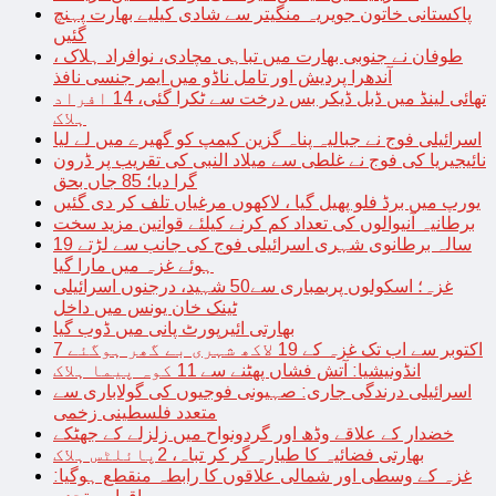
پاکستانی خاتون جویریہ منگیتر سے شادی کیلیے بھارت پہنچ
گئیں
طوفان نے جنوبی بھارت میں تباہی مچادی، نوافراد ہلاک ،
آندھرا پردیش اور تامل ناڈو میں ایمر جنسی نافذ
تھائی لینڈ میں ڈبل ڈیکر بس درخت سے ٹکرا گئی، 14 افراد
ہلاک
اسرائیلی فوج نے جبالیہ پناہ گزین کیمپ کو گھیرے میں لے لیا
نائیجیریا کی فوج نے غلطی سے میلاد النبی کی تقریب پر ڈرون
گرا دیا؛ 85 جاں بحق
یورپ میں برڈ فلو پھیل گیا ، لاکھوں مرغیاں تلف کر دی گئیں
برطانیہ آنیوالوں کی تعداد کم کرنے کیلئے قوانین مزید سخت
19 سالہ برطانوی شہری اسرائیلی فوج کی جانب سے لڑتے
ہوئے غزہ میں مارا گیا
غزہ؛ اسکولوں پربمباری سے50 شہید، درجنوں اسرائیلی
ٹینک خان یونس میں داخل
بھارتی ائیرپورٹ پانی میں ڈوب گیا
7 اکتوبر سے اب تک غزہ کے 19 لاکھ شہری بے گھر ہوگئے
انڈونیشیا: آتش فشاں پھٹنے سے 11 کوہ پیما ہلاک
اسرائیلی درندگی جاری: صہیونی فوجیوں کی گولاباری سے
متعدد فلسطینی زخمی
خضدار کے علاقے وڈھ اور گردونواح میں زلزلے کے جھٹکے
بھارتی فضائیہ کا طیارہ گر کر تباہ، 2پائلٹس ہلاک
غزہ کے وسطی اور شمالی علاقوں کا رابطہ منقطع ہوگیا: