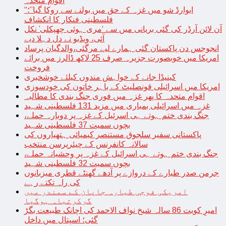
اقوام متحدہ
“ایوارڈ شو میں غزہ کے حق میں بولنے سے روکا گیا”؛
فلسطینی فنکار کا انکشاف
آن لائن آرڈر کی گئی بریانی میں سے ‘مری ہوئی چھپکلی’ نکل
آئی، ویڈیو نے دل دہلا دیے
انجوجس دن پاکستان گئی ہمارے لیے مرگئی،والدگیان پرساد
امریکا میں خوبصورت جزیرہ صرف 25 لاکھ ڈالرز میں برائے
فروخت
کینیڈا جانے کے خواہش مندوں کیلئے خوشخبری
امریکا میں اسرائیلی قونصلیٹ کے باہر خاتون کی خودسوزی
اقوام متحدہ کا پھر غزہ میں فوری جنگ بندی کا مطالبہ
غزہ میں اسرائیلی بمباری میں مزید 131 فلسطینی شہید
جنگ بندی ختم ہوتے ہی اسرئیل کے غزہ پر دوبارہ حملے،
بچوں سمیت 37 فلسطینی شہید
پاکستانی سفیر سلجوق مستنصر کیمیائی ہتھیاروں کی
سالانہ کانفرنس کے چیئرپرسن منتخب
جنگ بندی ختم ہوتے ہی اسرائیل کے غزہ پر وحشیانہ حملے،
بچوں سمیت 32 فلسطینی شہید
جرمن صدر طیارے کے دروازے پر آدھے گھنٹے قطری میزبانوں
کی راہ تکتے رہے
امریکی فوجی طیارہ جاپان کے سمندر میں
گرکرتباہ ہوگیا
امیرِ کویت 86 سالہ شیخ نواف الاحمد کی اچانک طبیعت بگڑ
گئی؛ اسپتال میں داخل