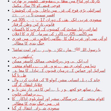
کارگل اور لداخ میں مظاہرے،مقبوضہ کشمیر پر بھارتی
فوجی قبضےکو 76 سال مکمل
اسرائیلی برّی فوج کی غزہ میں داخل ہونے کی کوشش؛
افسر سمیت 5 فوجی ہلاک
سعودی عرب ، ایک ہفتے کے دوران 17 ہزار ، 305 غیر
قانونی تارکین وطن گرفتار
اماراتی رئیل سٹیٹ کی کمپنیوں کے گروپ کا پاکستان
میں20سے 25ارب ڈالرز کی سرمایہ کاری کا اعلان
او آئی سی اور عرب لیگ کا ہنگامی اجلاس، غزہ میں فوری
جنگ بندی کا مطالبہ
’’یا رسول اللہﷺ! ہمارے ٹکڑے ہوتے رہے اور امت تماشا
دیکھتی رہی‘‘
اب ایک ہی ویزےپر6خلیجی ممالک کاسفر ممکن
دنیا میں کوئی جہنم ہے تو وہ غزہ ہے ، اقوام متحدہ
اسرائیل اور حماس کے درمیان قیدیوں کے تبادلے کا معاہدہ
طے پا گیا
چاند کے پہلے انسانی مشن ’اپولو 8‘ کی قیادت کرنے والے
خلاباز انتقال کرگئے
ہمارے ساتھ جو کچھ ہو رہا ہے اس کا ذمہ دار نیتن یاہو
ہے، یرغمالی خاتون
اقوام متحدہ کی خیرسگالی سفیر اور آسٹریلوی اداکارہ کا
غزہ میں جنگ بندی کا مطالبہ
سعودی شہزادہ انتقال کر گیا