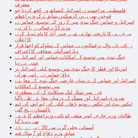
معترف
فلسطینی مزاحمت نے اسرائیل کیساتھ وہ کچھ کردیا جو
فوجیں بھی نہیں کرسکتیں،سابق ترک وزیراعظم
اسرائیل و حماس جنگ بندی میں 2 روز کی توسیع، حماس نے
مزید 11 یرغمالی رہا کر دیے
بی جے پی کا تاریخی بھارتی شہر حیدر آباد کا نام تبدیل کرنے
کا اعلان
رہائی پانے والے یرغمالیوں نے حماس کے سلوک کو اچھا قرار
دیا، اسرائیلی صحافی کا اعتراف
جنگ بندی میں توسیع کے امکانات،حماس اور اسرائیل نے
عندیہ دے دیا
امریکا اور قطر کا جنگ بندی میں توسیع کیلیے اسرائیل پر
دباؤ؛ حماس نے ہامی بھرلی
اسرائیل اور حماس کے درمیان عارضی جنگ بندی کے معاہدے
میں توسیع کے امکانات
غزہ میں سٹار لنک سیٹلائٹ کے لیے منظوری
ضروری،اسرائیل اور مسک کے درمیان معاہدہ طے پاگیا
ٹیکس نیٹ اور ٹیکس ریونیو بڑھانے کیلیے آئی ایم ایف کی ٹیم
پاکستان پہنچ گئی
طالبان وزیر خارجہ امیر متقی کو نائب وزیراعظم کا عہدہ
بھی دیدیا گیا
آسمانی بجلی گرنے سے 20 افراد ہلاک
سابق وزیر دفاع کو 7 سال قید