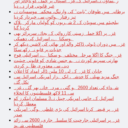
رہنماؤں نےاسرائیل کے غزہ اسپتال پر حملے کو ناجائز اور
غیر قانونی قرار دے دیا
برطانیہ میں طوفان “بابت” کی وارننگ، محکمہ موسمیات نے
تیز رفتار ہوائوں سے خبردار کردیا
بیلجیئم میں سویڈن کے 2 شہریوں کو گولیاں مارکر ہلاک
کردیا گیا
غزہ پر اگلا حملہ زمینی کارروائی کے بجائے سرپرائز بھی
ہوسکتا ہے، اسرائیل کی دھمکی
غزہ میں دوران ڈیوٹی ڈاکٹر والد اور بھائی کی لاشیں دیکھ کر
جذبات پر قابو نہ رکھ سکا
غزہ جنگ کا اگلا مرحلہ مختلف ہو سکتا ہے، اسرائیلی فوج
بھارتی سپریم کورٹ نے ہم جنس شادی کو قانونی حیثیت
دینے سے معذوری ظاہر کردی
جاپان کا غزہ کے لیے 10 ملین ڈالر امداد کا اعلان
جنگ مزید پھیلنے کا خدشہ ، ایک ہزار امریکی اسرائیل سے
نکل گئے
شہداء کی تعداد 2600 ہو گئی ، مردہ خانے بھر گئے ، غزہ
سے 11 لاکھ فلسطینیوں کا انخلاء
اسرائیل کے حامی امریکی چینل نے3 مسلمان اینکرز کو
معطل کردیا
غزہ پر قبضہ کرنا اسرائیل کی بڑی غلطی ہوگی: امریکی
صدر
غزہ پر اسرائیلی جارحیت کا سلسلہ جاری، 2600 سے زائد
فلسطینی شہید