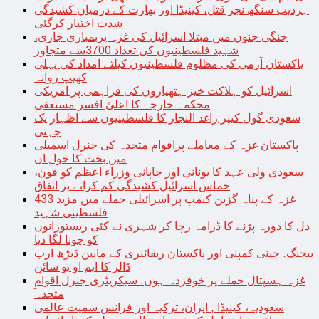
ہردیپ سنگھ نجر قتل، کینیڈا اور بھارت کے درمیان کشیدگی
شدت اختیار کرگئی
جنگی جنون میں مبتلا اسرائیل کی غزہ پربمباری جاری،
شہید فلسطینیوں کی تعداد 3700سے متجاوز
پاکستان آرمی کی مظلوم فلسطینیوں کیلئے امداد کی پہلی
کھیپ روانہ
اسرائیل کو ہلاکت خیز ہتھیاروں کی فراہمی پر امریکی
محکمہ خارجہ کا اعلیٰ افسر مستعفی
سعودی گول کیپر راغد النجار کا فلسطینیوں سے اظہار یک
جہتی
پاکستان غزہ کے معاملے پراقوام متحدہ کی جنرل اسمبلی
میں بحث کا خواہاں
سعودی ولی عہد کا یونانی اور جاپانی وزراء اعظم کو فون،
حماس اسرائیل کشیدگی کم کرانے پر اتفاق
غزہ کے پناہ گزین کیمپ پر اسرائیلی حملے میں مزید 433
فلسطینی شہید
دل کا دورہ پڑنے کا ڈرامہ رچا کر شہری نے کئی ریستورانوں
کو چونا لگا دیا
بیجنگ: چینی کمپنی اور پاکستان ریفائنری کے مابین ڈیڑھ ارب
ڈالر کا ایم او یو سائن
غزہ ہسپتال حملے پر خوفزدہ ہوں: سیکریٹری جنرل اقوامِ
متحدہ
سعودیہ، کینیڈا , ایران، ترکیہ اور فرانس سمیت عالمی