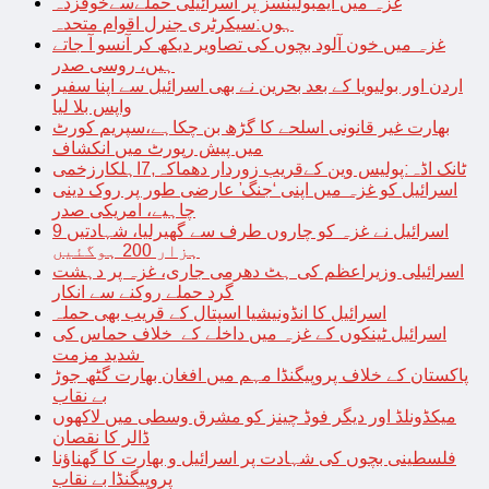
غزہ میں ایمبولینسز پر اسرائیلی حملےسےخوفزدہ
ہوں:سیکرٹری جنرل اقوام متحدہ
غزہ میں خون آلود بچوں کی تصاویر دیکھ کر آنسو آ جاتے
ہیں، روسی صدر
اردن اور بولیویا کے بعد بحرین نے بھی اسرائیل سے اپنا سفیر
واپس بلا لیا
بھارت غیر قانونی اسلحے کا گڑھ بن چکاہے،سپریم کورٹ
میں پیش رپورٹ میں انکشاف
ٹانک اڈہ:پولیس وین کےقریب زوردار دھماکہ,7اہلکارزخمی
اسرائیل کو غزہ میں اپنی ‘جنگ’ عارضی طور پر روک دینی
چاہیے، امریکی صدر
اسرائیل نے غزہ کو چاروں طرف سے گھیرلیا، شہادتیں 9
ہزار 200 ہوگئیں
اسرائیلی وزیراعظم کی ہٹ دھرمی جاری، غزہ پر دہشت
گرد حملے روکنے سے انکار
اسرائیل کا انڈونیشیا اسپتال کے قریب بھی حملہ
اسرائیل ٹینکوں کے غزہ میں داخلے کے خلاف حماس کی
شدید مزمت
پاکستان کے خلاف پروپیگنڈا مہم میں افغان بھارت گٹھ جوڑ
بے نقاب
میکڈونلڈ اور دیگر فوڈ چینز کو مشرق وسطی میں لاکھوں
ڈالر کا نقصان
فلسطینی بچوں کی شہادت پر اسرائیل و بھارت کا گھناؤنا
پروپیگنڈا بے نقاب