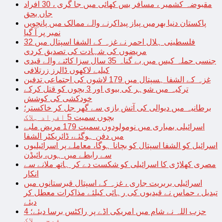
مقبوضہ کشمیر ، مسافر بس کھائی میں جا گری ، 30 افراد
جاں بحق
پاکستان دنیا بھرمیں پیاز پیداکرنے والے ممالک میں پانچویں
نمبر پر آ گیا
فلسطینی ہلال احمر نے غزہ کے الشفا اسپتال میں 32
مریضوں کی شہادت کی تصدیق کردی
جنسی حملہ کیس میں بے گناہ 35 سال سزا کاٹنے والے قیدی
کیلیے لاکھوں ڈالرز زرتلافی
غزہ کے الشفا ہسپتال میں 179 لاشوں کی اجتماعی تدفین
ترکیہ میں شوہر کی بیوی اور 3 بچوں کو قتل کرکے
خودکشی کی کوشش
برطانیہ میں دیوالی کی آتش بازی سے گھر جل کر خاکستر؛
بچوں سمیت 5 افراد ہلاک
اسرائیلی بمباری میں نومولودوں سمیت 179 مریض ملبے
میں دفن ہوگئے، ڈائریکٹر الشفا
اسرائیل کو الشفا اسپتال کو بچانا ہوگا، معاملے پر اسرائیلیوں
سے رابطے میں ہوں، بائیڈن
مصری کھلاڑی کا اسرائیلی کو شکست دے کر ہاتھ ملانے سے
انکار
اسرائیلی بربریت جاری ، غزہ کے اسپتال قبرستانوں میں
تبدیل ، حماس نے قیدیوں کی رہائی کیلئے مذاکرات معطل کر
دیئے
حزب اللہ نے شام میں امریکی اڈے پر راکٹس برسا دیئے؛ 4
فوجی ہلاک