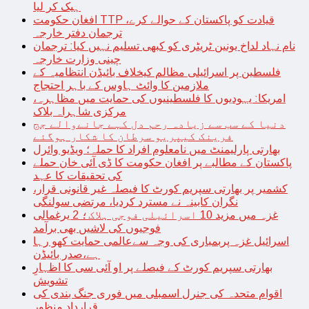
ہیک کر لیا
افغان حکومت TTP قیادت کو پاکستان کے حوالے کرے،
ترجمان دفتر خارجہ
نام نہاد لداخ یونین ٹریٹری کو کبھی تسلیم نہیں کیا: ترجمان
چینی وزارت خارجہ
فلسطین پر اسرائیلی مظالم کیخلاف بائیڈن انتظامیہ کے
ملازمین کا وائٹ ہاوس کے باہر احتجاج
امریکا: یہودیوں کا فلسطینیوں کی حمایت میں مظاہرہ،
مرکزی شاہراہ بلاک
دنیا کے سب سے زیادہ رحم دل کہے جانےوالے جج
فرینک کیپریو سرطان کا شکار ہوگئے
بھارتی پارلیمنٹ میں نامعلوم افراد کا حملہ؛ ویڈیو وائرل
پاکستان کے مطالبے پر افغان حکومت کا ڈی آئی خان حملے
کی تحقیقات کا عہد
کشمیر پر بھارتی سپریم کورٹ کا فیصلہ غیر قانونی قرار،
نگران کابینہ نے مسترد کردیا، مرتضی سولنگی
غزہ میں مزید 10 اسرائیلی فوجی ہلاک؛ 2 یرغمالی
فوجیوں کی لاشیں بھی برآمد
اسرائیل غزہ پربمباری کی وجہ سےعالمی حمایت کھو رہا
ہے،صدر بائیڈن
بھارتی سپریم کورٹ کے فیصلے پر او آئی سی کا اظہارِ
تشویش
اقوام متحدہ کی جنرل اسمبلی میں فوری جنگ بندی کی
قرارداد منظور