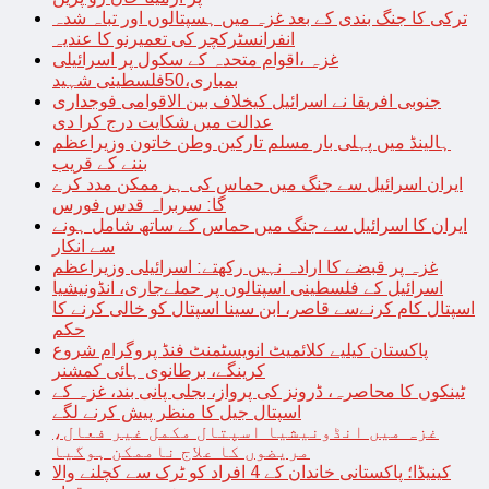
ترکی کا جنگ بندی کے بعد غزہ میں ہسپتالوں اور تباہ شدہ
انفرانسٹرکچر کی تعمیرنو کا عندیہ
غزہ ،اقوام متحدہ کے سکول پر اسرائیلی
بمباری،50فلسطینی شہید
جنوبی افریقا نے اسرائیل کیخلاف بین الاقوامی فوجداری
عدالت میں شکایت درج کرا دی
ہالینڈ میں پہلی بار مسلم تارکین وطن خاتون وزیراعظم
بننے کے قریب
ایران اسرائیل سے جنگ میں حماس کی ہر ممکن مدد کرے
گا: سربراہ قدس فورس
ایران کا اسرائیل سے جنگ میں حماس کے ساتھ شامل ہونے
سے انکار
غزہ پر قبضے کا ارادہ نہیں رکھتے: اسرائیلی وزیراعظم
اسرائیل کے فلسطینی اسپتالوں پر حملےجاری، انڈونیشیا
اسپتال کام کرنےسے قاصر، ابن سینا اسپتال کو خالی کرنے کا
حکم
پاکستان کیلیے کلائمیٹ انویسٹمنٹ فنڈ پروگرام شروع
کرینگے، برطانوی ہائی کمشنر
ٹینکوں کا محاصرہ، ڈرونز کی پرواز، بجلی پانی بند، غزہ کے
اسپتال جیل کا منظر پیش کرنے لگے
غزہ میں انڈونیشیا اسپتال مکمل غیر فعال،
مریضوں کا علاج ناممکن ہوگیا
کینیڈا؛ پاکستانی خاندان کے 4 افراد کو ٹرک سے کچلنے والا