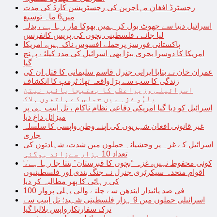
رجسٹرڈ افغان مہاجرین کی رجسٹریشن کارڈ کی مدت
میں6 ماہ توسیع
اسرائیل دنیا سے جھوٹ بول کر ہمیں بھوکا مار رہا ہے ، بدلہ
لیا جائے ، فلسطینی بچوں کی پریس کانفرنس
پاکستانی فورسز پرحملے افسوس ناک ہیں، امریکا
امریکا کا دوسرا بحری بیڑا بھی اسرائیل کی مدد کیلئے پہنچ
گیا
عمران خان نے بتایا ایرانی جنرل قاسم سلیمانی کا قتل ان کی
زندگی کا سب سے بڑا واقعہ تھا: ٹرمپ کا انکشاف
اسرائیلی وزیراعظم کا بھتیجا یائیر نیتن
یاہُو غزہ میں حماس کے ہاتھوں ہلاک
اسرائیل کو دیا گیا امریکی دفاعی نظام ناکام ، تل ابیب ہی پر
میزائل داغ دیا
غیر قانونی افغان شہریوں کی اپنے وطن واپسی کا سلسلہ
جاری
اسرائیل کے غزہ پر وحشیانہ حملوں میں شدت، شہادتوں کی
تعداد 10 ہزار سےزائد ہوگئی
‘کوئی محفوظ نہیں، غزہ “بچوں کا قبرستان” بنتا جا رہا ہے’،
اقوام متحدہ سیکرٹری جنرل نے جنگ بندی اور فلسطینیوں
کی رہائی کا پھر مطالبہ کر دیا
100 فی صد پائیدار ایندھن سے چلنے والی پہلی پرواز
اسرائیلی حملوں میں 9 ہزار فلسطینی شہید؛ تل ابیب سے
ترک سفارتکارواپس بلالیا گیا