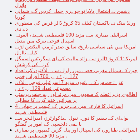
وائرل
دشمن نے اشتعال دلایا تو جوہری حملہ کردیں گے، شمالی
کوریا
ورلڈ بینک نے پاکستان کیلئے 35 کروڑ ڈالر قرض کی منظوری
دے دی
اسرائیلی بمباری سے مزید 100 فلسطینی شہید ، العودہ
اسپتال فوجی بیرک میں تبدیل
امریکا میں نئی سیاسی تاریخ، سابق صدر ٹرمپ الیکشن لڑنے
کیلیے نااہل
امریکا:1 کروڑ ڈالرز سے زائد مالیت کی ای-سگریٹس اسمگل
کرنے کی کوشش
چین کے شمال مغربی حصے میں زلزلے سے ہلاکتوں کی تعداد
127 ہوگئی، 700 افراد زخمی
غزہ؛ حماس کے ہاتھوں مزید 7 اسرائیلی فوجی ہلاک،
مجموعی تعداد 129 ہوگئی
اطالوی وزیراعظم کا سعودیہ میں مرتد اور ہم جنس پرستی
پر سزائیں ختم کرنے کا مطالبہ
اسرائیل کا فارعہ میں مہاجرین کے کیمپ پر چھاپہ، 4
فلسطینی شہید
یواےای کے سفیر کا دورہ نیول ہیڈکوارٹرز، امیرالبحر سے
باہمی دلچسپی کے امور پر گفتگو
اسرائیلی طیاروں کی اسپتال اور پناہ گزین کیمپوں پر بمباری
، مزید 90 فلسطینی شہید