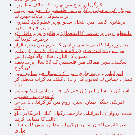
کارگل اور لداخ میں بھارت کے خلاف مظاہرے
سویڈن کی ماحولیاتی کارکن سے فلسطین کے حق میں بولنے
پر بدسلوکی، مائیک چھین لیا
برطانوی کابینہ میں ہلچل؛ سابق وزیراعظم ڈیوڈ کیمرون
وزیر خارجہ مقرر
فلسطین ریلی پر طاقت کا استعمال؛ برطانوی وزیر داخلہ کو
برطرف کردیا گیا
مشہور برانڈ کا بانی جنسی زیادتی کے جرم میں مجرم قرار
غزہ میں قیامت صغریٰ ، الشفاء اسپتال کے اندر اور باہر
لاشوں کے انبار ، دفنانے والا کوئی نہیں
اسکینڈے نیوین ممالک میں فلسطین کے 50 سال پرانے نغمے
کی گونج
اسرائیلی بربریت جاری ، غزہ کے اسپتال قبرستانوں میں
تبدیل ، حماس نے قیدیوں کی رہائی کیلئے مذاکرات معطل کر
دیئے
اسرائیل کے ساتھ لیبر ڈیل ختم کی جائے، بھارتی ٹریڈ یونینوں
کا مودی سے مطالبہ
امریکی جنگی طیارہ بحیرہ روم میں گر کرتباہ، 5 فوجی
ہلاک
طیب اردوان نے اسرائیلی جارحیت رکوانے کیلئے امریکا پر دباؤ
ڈالنے کا مطالبہ کردیا
غیر قانونی افغان شہریوں کی اپنےوطن واپسی کا سلسلہ
جاری