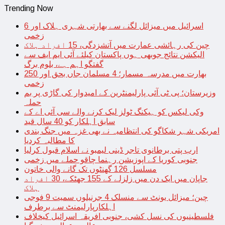
Trending Now
اسرائیل میں میزائل لگنے سے بھارتی شہری ہلاک اور 6
زخمی
چین کی رہائشی عمارت میں آتشزدگی، 15 افراد ہلاک
الیکشن نتائج جوبھی ہوں پاکستان کیلئے آئی ایم ایف سے
گفتگو اہم ہے، بلوم برگ
بھارت میں مدرسہ مسمار؛ 4 مسلمان جاں بحق اور 250
زخمی
وزیرستان؛ پی ٹی آئی پارلیمنٹرین کے امیدوار کی گاڑی پر بم
حملہ
وکی لیکس کو ہیکنگ ٹولز لیک کرنے والے سی آئی اے کے
سابق اہلکار کو 40 سال قید
امریکی شہر شکاگو کی انتظامیہ نے بھی غزہ میں جنگ بندی
کا مطالبہ کردیا
ارب پتی برطانوی تاجر ڈینی لیمبو نے اسلام قبول کرلیا
جنوبی کوریا کے اپوزیشن رہنما چاقو حملے میں زخمی
مسلسل 126 گھنٹوں تک گانے والی خاتون
جاپان میں ایک دن میں زلزلے کے 155 جھٹکے، 30 افراد
ہلاک
چین؛ میزائل یونٹ سے منسلک 4 جرنیلوں سمیت 9 فوجی
اہلکارپارلیمنٹ سے برطرف
فلسطینیوں کی نسل کشی، جنوبی افریقہ اسرائیل کیخلاف