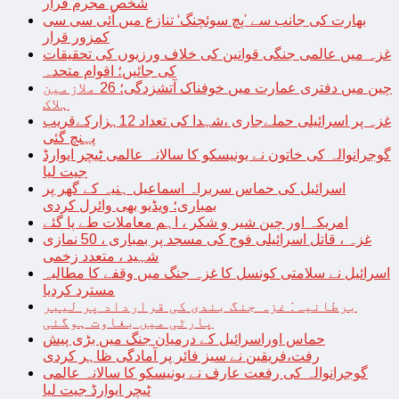
شخص مجرم قرار
بھارت کی جانب سے ’پچ سوئچنگ‘ تنازع میں آئی سی سی
کمزور قرار
غزہ میں عالمی جنگی قوانین کی خلاف ورزیوں کی تحقیقات
کی جائیں؛ اقوام متحدہ
چین میں دفتری عمارت میں خوفناک آتشزدگی؛ 26 ملازمین
ہلاک
غزہ پر اسرائیلی حملےجاری ،شہدا کی تعداد 12ہزارکےقریب
پہنچ گئی
گوجرانوالہ کی خاتون نے یونیسکو کا سالانہ عالمی ٹیچر ایوارڈ
جیت لیا
اسرائیل کی حماس سربراہ اسماعیل ہنیہ کے گھر پر
بمباری؛ ویڈیو بھی وائرل کردی
امریکہ اور چین شیر و شکر ، اہم معاملات طے پا گئے
غزہ ، قاتل اسرائیلی فوج کی مسجد پر بمباری ، 50 نمازی
شہید ، متعدد زخمی
اسرائیل نے سلامتی کونسل کا غزہ جنگ میں وقفے کا مطالبہ
مسترد کردیا
برطانیہ: غزہ جنگ بندی کی قرارداد پر لیبر
پارٹی میں بغاوت ہوگئی
حماس اوراسرائیل کے درمیان جنگ میں بڑی پیش
رفت،فریقین نے سیز فائر پر آمادگی ظاہر کردی
گوجرانوالہ کی رفعت عارف نے یونیسکو کا سالانہ عالمی
ٹیچر ایوارڈ جیت لیا