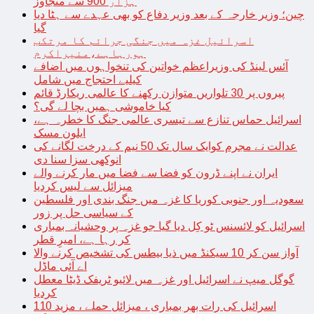
ہزار 900 سے متجاوز
چین؛ وزیر خارجہ کے بعد وزیر دفاع کو بھی عہدے سے ہٹا دیا
گیا
اسرائیل غزہ میں جنگی جرائم کا مرتکب
ہورہاہے،منیراکرم
آئس لینڈ کی وزیراعظم خواتین کی تنخواہوں میں اضافے
کیلیے احتجاج میں شامل
پیروں پر 30 تلواریں متوازن رکھنے کا عالمی ریکارڈ قائم
کیا خاموشی ہمیں بچا لے گی؟
اسرائیل حماس تنازع سے تیسری عالمی جنگ کا خطرہ ہے،
ایلون مسک
عدالت نے مجرم کوایک سال تک 50 نیم کے درخت لگانے کی
انوکھی سزا سنا دی
ایران نے اپنے ڈرون کو فضا سے فضا میں مار کرنے والے
میزائل سے لیس کردیا
سعودیہ اور جنوبی کوریا کا غزہ میں جنگ بندی اور فلسطین
کے سیاسی حل پر زور
اسرائیل کو لائسنس ٹو کِل دیا گیا جو غزہ پر وحشیانہ بمباری
کر رہا ہے، امیرِ قطر
آواز سن کر 10 سیکنڈ میں ذیا بیطس کی تشخیص کرنے والا
اے آئی ماڈل
گوگل میپ نے اسرائیل اور غزہ میں لائیو ٹریفک ڈیٹا معطل
کردیا
اسرائیل کی رات بھر بمباری ، میزائل حملے ، مزید 110