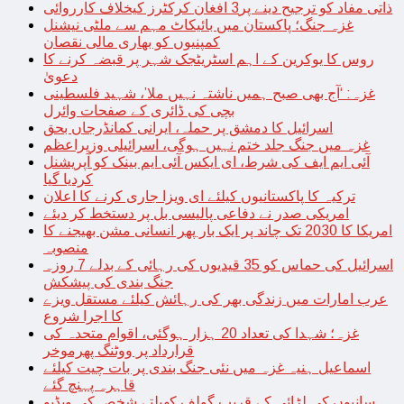
ذاتی مفاد کو ترجیح دینے پر3 افغان کرکٹرز کیخلاف کارروائی
غزہ جنگ؛ پاکستان میں بائیکاٹ مہم سے ملٹی نیشنل
کمپنیوں کو بھاری مالی نقصان
روس کا یوکرین کے اہم اسٹریٹجک شہر پر قبضہ کرنے کا
دعویٰ
غزہ: ‘آج بھی صبح ہمیں ناشتہ نہیں ملا’، شہید فلسطینی
بچی کی ڈائری کے صفحات وائرل
اسرائیل کا دمشق پر حملہ، ایرانی کمانڈرجاں بحق
غزہ میں جنگ جلد ختم نہیں ہوگی، اسرائیلی وزیراعظم
آئی ایم ایف کی شرط، ای ایکس آئی ایم بینک کو آپریشنل
کردیا گیا
ترکیہ کا پاکستانیوں کیلئے ای ویزا جاری کرنے کا اعلان
امریکی صدر نے دفاعی پالیسی بل پر دستخط کر دیئے
امریکا کا 2030 تک چاند پر ایک بار پھر انسانی مشن بھیجنے کا
منصوبہ
اسرائیل کی حماس کو 35 قیدیوں کی رہائی کے بدلے 7 روزہ
جنگ بندی کی پیشکش
عرب امارات میں زندگی بھر کی رہائش کیلئے مستقل ویزے
کا اجرا شروع
غزہ؛ شہدا کی تعداد 20 ہزار ہوگئی، اقوام متحدہ کی
قرارداد پر ووٹنگ پھرموخر
اسماعیل ہنیہ غزہ میں نئی جنگ بندی پر بات چیت کیلئے
قاہرہ پہنچ گئے
سانپوں کی لڑائی کے قریب گولف کھیلتے شخص کی ویڈیو