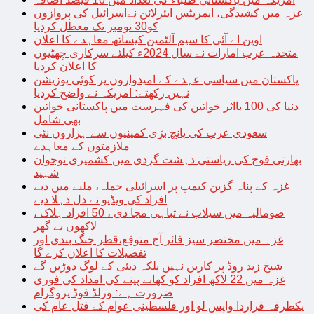
غزہ میں کشیدگی، ایمریٹس ایئرلائن نےاسرائیل کی پروازوں
کو30 نومبر تک معطل کردیا
اوپن اے آئی کا سیم آلٹمین کیساتھ معاہدے کا اعلان
متحدہ عرب امارات نے سال 2024ء کیلئے سرکاری چھٹیوں
کا اعلان کردیا
پاکستان میں سیاسی عہدے کے امیدواروں پر کوئی پوزیشن
نہیں رکھتے: امریکہ نے واضح کردیا
دنیا کی 100 بااثر خواتین کی فہرست میں پاکستانی خواتین
بھی شامل
سعودی عرب کی پانچ بڑی کمپنیوں سے ہزاروں نئی
ملازمتوں کے معاہدے
بھارتی فوج کی ریاستی دہشت گردی میں کشمیری نوجوان
شہید
غزہ کے پناہ گزین کیمپ پر اسرائیلی حملہ، ملبے میں دبے
افراد کی ویڈیو نے دل دہلا دیے
صومالیہ میں سیلاب نے تباہی مچا دی ، 50 افراد ہلاک ،
لاکھوں بے گھر
غزہ میں مختصر سیز فائر آج متوقع،قطر جنگ بندی اور
تفصیلات کا اعلان کرے گا
شیخ زید روڈ پر کاریں نہیں بلکہ دبئی کے لوگ دوڑیں گے
غزہ میں 22 لاکھ افراد کو کھانے پینے کی امداد کی فوری
ضرورت ہے: ورلڈ فوڈ پروگرام
یکطرفہ قراردا واپس لو اور فلسطینی عوام کے قتل عام کی