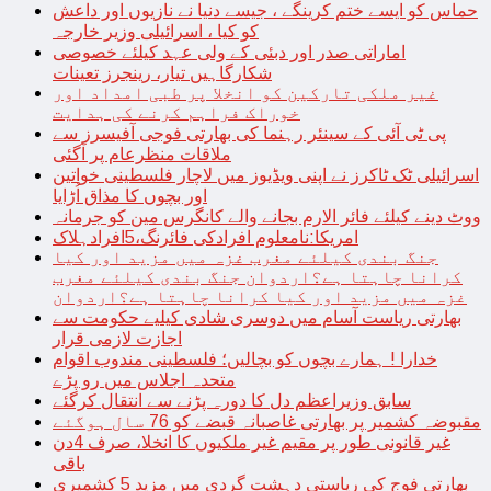
حماس کو ایسے ختم کرینگے ، جیسے دنیا نے نازیوں اور داعش
کو کیا ، اسرائیلی وزیر خارجہ
اماراتی صدر اور دبئی کے ولی عہد کیلئے خصوصی
شکارگاہیں تیار، رینجرز تعینات
غیر ملکی تارکین کو انخلا پر طبی امداد اور
خوراک فراہم کرنے کی ہدایت
پی ٹی آئی کے سینئر رہنما کی بھارتی فوجی آفیسرز سے
ملاقات منظرعام پر آگئی
اسرائیلی ٹک ٹاکرز نے اپنی ویڈیوز میں لاچار فلسطینی خواتین
اور بچوں کا مذاق اُڑایا
ووٹ دینے کیلئے فائر الارم بجانے والے کانگرس مین کو جرمانہ
امریکا:نامعلوم افرادکی فائرنگ،5افرادہلاک
جنگ بندی کیلئے مغرب غزہ میں مزید اور کیا
کرانا چاہتا ہے؟اردوان جنگ بندی کیلئے مغرب
غزہ میں مزید اور کیا کرانا چاہتا ہے؟اردوان
بھارتی ریاست آسام میں دوسری شادی کیلیے حکومت سے
اجازت لازمی قرار
خدارا ! ہمارے بچوں کو بچالیں؛ فلسطینی مندوب اقوام
متحدہ اجلاس میں رو پڑے
سابق وزیراعظم دل کا دورہ پڑنے سے انتقال کرگئے
مقبوضہ کشمیر پر بھارتی غاصبانہ قبضے کو 76 سال ہوگئے
غیر قانونی طور پر مقیم غیر ملکیوں کا انخلا، صرف 4دن
باقی
بھارتی فوج کی ریاستی دہشت گردی میں مزید 5 کشمیری