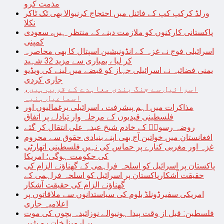
مذمت کرو
ورلڈ کرکپ کپ کے فائنل میں احتجاج کرنیوالا بھی ٹک ٹاکر
نکلا
پاکستانی کارکنوں کو ملازمت دینے کے منتظر ہیں، سعودی
کمپنی
اسرائیلی فوج نے غزہ کے انڈونیشین اسپتال کا بھی محاصرہ
کر لیا ، بمباری سے مزید 32 شہید
یمنی فضائیہ نے اسرائیلی جہاز کو قبضے میں لینے کی ویڈیو
جاری کردی
اسرائیل سے جنگ بندی معاہدے کے قریب ہیں،
اسماعیل ہنیہ
مذاکرات میں اہم پیشرفت ، اسرائیلی یرغمالیوں اور
فلسطینی قیدیوں کے مرحلہ وار تبادلے پر اتفاق
روضہ رسولؐ کے خادم شیخ عبدہ علی انتقال کر گئے
افغانستان میں خواتین آج بھی اپنے بنیادی حقوق سے محروم
غزہ اور مغربی کنارے پر حماس کی نہیں فلسطینی اتھارٹی
کی حکومت ہوگی؛ امریکا
پاکستان پر اسرائیل کو اسلحہ فراہمی کے گھناؤنے الزام کی
حقیقت آشکارپاکستان پر اسرائیل کو اسلحہ فراہمی کے
گھناؤنے الزام کی حقیقت آشکار
امریکی سفیرڈونلڈ بلوم کی سیاستدانوں سے ملاقاتوں پر
اعلامیہ جاری
فلسطین: قبل از وقت پیدا ہونیوالے نوزائیدہ بچوں کی موت
پر ارمینا خان رو پڑیں