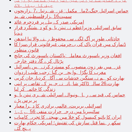
چیف کا بیٹا ہلاک
حماس اسرائیل جنگ،2ماہ مکمل: غزہ شہرتباہ،7ہزاربچوں
سمیت16ہزارفلسطینی شہید
امریکی صدر کے بیٹے پر فردجرم عائد
سابق اسرائیلی وزیراعظم نے نیتن یاہو کو دہشتگرد قرار
دیدیا
حادثاتی طور پر آگ لگنے سے محفوظ رہنے والا نیا ایندھن
ڈنمارک میں قرآن پاک کی بےحرمتی غیرقانونی قرار،سزا کا
قانون منظور
افغان وزیر پاسپورٹ معاملہ :پاکستان پاسپورٹ کی جانچ
پڑتال کرے گا، دفتر خارجہ
غزہ میں بفر زون منصوبے کو مسترد کرتے ہیں ،اسرائیل
مغرب کا بگڑا ہوا بچہ بن گیا :رجب طیب اردوان
بھارت کو ہم نے سنگین خدشات سے آگاہ کردیا، جان کربی
بھارت،26 سالہ ڈاکٹر شاہانہ نے جہیز کے تقاضے پر اپنی
زندگی کا خاتمہ کر لیا
حماس کی قید سے رہا ہونیوالے اسرائیلی شہری نیتن یاہو
پر برس پڑے
اسرائیلی بربریت، عالمی برادری کا دہرا معیار
سائیبیریا میں درجہ حرارت منفی 56 ہوگیا
ایران کا بائیو کیپسول کو خلا میں بھیجنے کا تجربہ کامیاب
سکھ رہنما قتل سازش کی تفتیش؛ امریکی حکام بھارت
پہنچ گئے