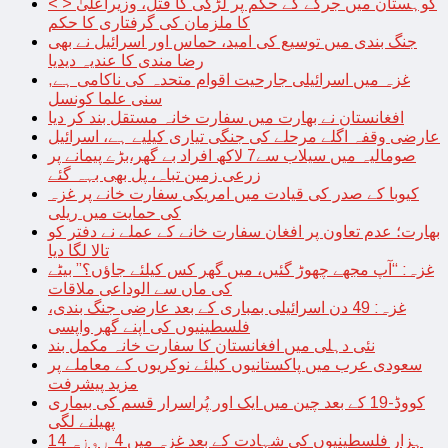
< > کوہستان میں جرگے کے حکم پر لڑکی کا قتل، وزیراعلیٰ
کا ملزمان کی گرفتاری کا حکم
جنگ بندی میں توسیع کی امید، حماس اور اسرائیل نے بھی
رضا مندی کا عندیہ دیدیا
غزہ میں اسرائیلی جارحیت اقوام متحدہ کی ناکامی ہے,
سنی علما کونسل
افغانستان نے بھارت میں سفارت خانہ مستقل بند کر دیا
عارضی وقفہ اگلے مرحلے کی جنگی تیاری کیلیے ہے، اسرائیل
صومالیہ میں سیلاب سے7 لاکھ افراد بے گھر،بڑے پیمانے پر
زرعی زمین تباہ، پل بھی بہہ گئے
کیوبا کے صدر کی قیادت میں امریکی سفارت خانے پر غزہ
کی حمایت میں ریلی
بھارت؛ عدم تعاون پر افغان سفارت خانے کے عملے نے دفتر کو
تالا لگا دیا
غزہ: “آپ مجھے چھوڑ گئیں، میں گھر کس کیلئے جاؤں؟” بیٹے
کی ماں سے الوداعی ملاقات
غزہ: 49 دن اسرائیلی بمباری کے بعد عارضی جنگ بندی،
فلسطینیوں کی اپنے گھر واپسی
نئی دہلی میں افغانستان کا سفارت خانہ مکمل بند
سعودی عرب میں پاکستانیوں کیلئے نوکریوں کے معاملے پر
مزید پیشرفت
کووڈ-19 کے بعد چین میں ایک اور پُراسرار قسم کی بیماری
پھیلنے لگی
14 ہزار فلسطینیوں کی شہادت کے بعد غزہ میں 4 روزہ