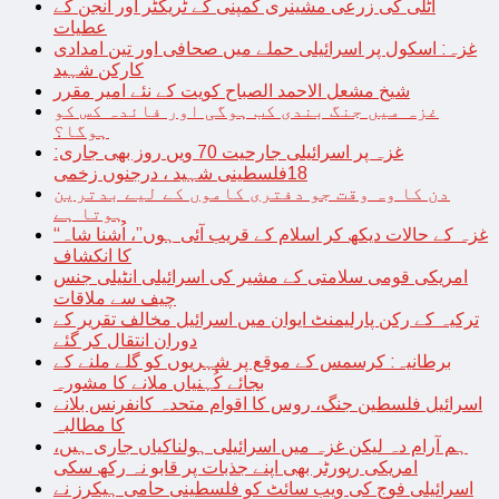
اٹلی کی زرعی مشینری کمپنی کے ٹریکٹر اور انجن کے
عطیات
غزہ: اسکول پر اسرائیلی حملے میں صحافی اور تین امدادی
کارکن شہید
شیخ مشعل الاحمد الصباح کویت کے نئے امیر مقرر
غزہ میں جنگ بندی کب ہوگی اور فائدہ کس کو
ہوگا؟
غزہ پر اسرائیلی جارحیت 70 ویں روز بھی جاری:
18فلسطینی شہید ، درجنوں زخمی
دن کا وہ وقت جو دفتری کاموں کے لیے بدترین
ہوتا ہے
“غزہ کے حالات دیکھ کر اسلام کے قریب آئی ہوں”، اُشنا شاہ
کا انکشاف
امریکی قومی سلامتی کے مشیر کی اسرائیلی انٹیلی جنس
چیف سے ملاقات
ترکیہ کے رکن پارلیمنٹ ایوان میں اسرائیل مخالف تقریر کے
دوران انتقال کر گئے
برطانیہ: کرسمس کے موقع پر شہریوں کو گلے ملنے کے
بجائے کُہنیاں ملانے کا مشورہ
اسرائیل فلسطین جنگ، روس کا اقوام متحدہ کانفرنس بلانے
کا مطالبہ
ہم آرام دہ لیکن غزہ میں اسرائیلی ہولناکیاں جاری ہیں،
امریکی رپورٹر بھی اپنے جذبات پر قابو نہ رکھ سکی
اسرائیلی فوج کی ویب سائٹ کو فلسطینی حامی ہیکرز نے