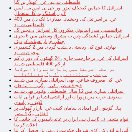
فلسطینی شہید ، غزہ کھنڈر بن گیا
اسرائیل کا حماس کیخلاف لیزر اور جی پی ایس سے لیس
‘آئرن اسٹنگ’ بم کا استعمال
غزہ پر اسرائیل کی وحشیانہ بمباری؛ ایک دن میں 400
فلسطینی شہید
فرانسیسی صدر ایمانوئل میکرون کل اسرائیل پہنچیں گے
اسرائیل حماس کشیدگی چین نے مشرق وسطیٰ میں 6 بحری
جنگی جہاز تعینات کر دیئے
بھارتی فوج کی ریاستی دہشت گردی میں 2 کشمیری
نوجوان شہید
اسرائیل کی غزہ پر جارحیت جاری، 24 گھنٹوں کے دوران کم
از کم 400 فلسطینی شہید
براعظم افریقا میں پایا جانے والا انوکھا
درخت، جسے کاٹنے پر ’لہو‘ رسنے لگتا ہے
غزہ کی معروف شاعرہ بھی اسرائیلی بمباری میں شہید
فتح فلسطین کی ہوگی ہے: ثنا خان
اسرائیلی بمباری میں 12 سالہ فلسطینی یوٹیوبر بھی شہید
سعودی عرب میں زیورات اور آرائشی اشیا پر قرآنی آیات
لکھنے پر پابندی
پناہ گزینوں اور امدادی سامان کیلیے غزہ بارڈر کھولنے پر
اتفاق ہوگیا؛ مصر
اقوام متحدہ نے 8 سال سے ایران پر عائد پابندیوں کے خاتمے کا
اعلان کر دیا
آئی ایم ایف کی کڑی شرط، حکومت نے بھی بڑا فیصلہ کر لیا