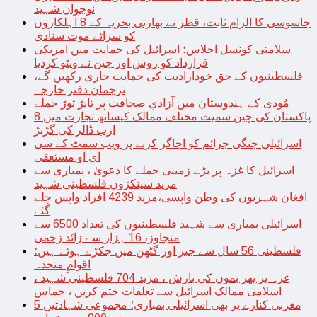
نوجوان شہید
جاسوسی کا الزام ثابت، قطر نے بھارتی بحریہ کے 8 اہلکاروں
کو سزائے موت سنادی
سلامتی کونسل اجلاس؛ اسرائیل کی حمایت میں امریکی
قرارداد کو روس اور چین نے ویٹو کردیا
فلسطینیوں کے حق خودارادیت کی حمایت جاری رکھیں گے،
ترجمان دفتر خارجہ
مُودی کے ہندوستان میں آزادیِ صحافت پر تابڑ توڑ حملے
پاکستان کی چین سمیت مختلف ممالک کیساتھ تجارت میں 8
ارب ڈالر کی گڑبڑ
اسرائیلی جنگی جرائم کو اجاگر کرنے پر ویب سمٹ کے سی
ای او مستعفی
اسرائیل کا غزہ پر بڑے زمینی حملے کا دعویٰ ، بمباری سے
مزید سینکڑوں فلسطینی شہید
افغان شہریوں کی وطن واپسی،مزید 4239 افراد واپس چلے
گئے
اسرائیلی بمباری سے شہید فلسطینیوں کی تعداد 6500 سے
متجاوز، 16 ہزار سے زائد زخمی
فلسطینی 56 سال سے جبر اور گٹھن میں جکڑے ہوئے ہیں؛
اقوامِ متحدہ
غزہ پر پھر بموں کی بارش ، مزید 704 فلسطینی شہید ،
اسلامی ممالک اسرائیل سے تعلقات ختم کریں ، حماس
مغربی کنارے پر بھی اسرائیلی بمباری؛ مجموعی شہادتیں 5