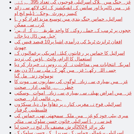
غزہ جنگ میں ہلاک اسرائیلی فوجیوں کی تعداد 395 ہوگئی
غزہ میں ڈائیریا اور سانس کے انفیکشنز کے ایک لاکھ سے زائد
کیسز رپورٹ ہوچکے: ڈبلیو ایچ او
اسرائیل، حماس جنگ بندی میں توسیع مزید افراد کو رہا
کرنے سے ممکن
‘ججوں پر ٹرمپ کے حملے روکنے کا واحد طریقہ ہے کہ انہیں
جیل میں ڈال دیا جائے’
افغان ٹرانزٹ ٹریڈ کی درآمدی اشیا پر10 فیصد فیس کی
چھوٹ
اسرائیل کا حماس پر رعایتوں کیلئے امریکی یرغمالیوں کے
استعمال کا الزام، وائٹ ہاؤس کی تردید
امریکہ انتخابات میں مداخلت نہ کرے، روس نے خبردار کر دیا
جسے اللہ رکھے؛ غزہ میں گھر کے ملبے سے37 دن بعد
نومولود زندہ مل گیا
غزہ میں بمباری سے زیادہ لوگوں کی بیماریوں سے موت کا
خطرہ ہے, عالمی ادارہ صحت
غزہ میں امراض پھیلنے سے بمباری سے زیادہ اموات ہوسکتی
ہیں، عالمی ادارہ صحت
اسرائیلی فوج نے مغربی کنارے پر دھاوا بول دیا، سیکڑوں
فلسطینی گرفتار
میری بیٹی خود کو غزہ میں ملکہ سمجھتی تھی، حماس کی
قید سے رہا اسرائیلی خاتون حسن سلوک سے متاثر
بکر پرائز 2024آئرش مصنف پال لنچ نے جیت لیا
اسرائیلی یرغمالی حماس کے سربراہ کے حسن سلوک کے