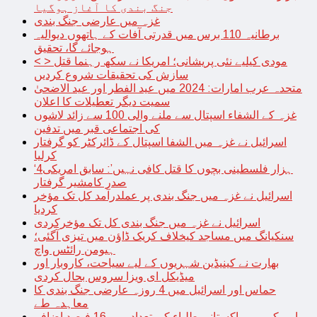
جنگ بندی کا آغاز ہوگیا
غزہ میں عارضی جنگ بندی
برطانیہ 110 برس میں قدرتی آفات کے ہاتھوں دیوالیہ
ہوجائے گا، تحقیق
< > مودی کیلیے نئی پریشانی؛ امریکا نے سکھ رہنما قتل
سازش کی تحقیقات شروع کردیں
متحدہ عرب امارات: 2024 میں عید الفطر اور عید الاضحیٰ
سمیت دیگر تعطیلات کا اعلان
غزہ کے الشفاء اسپتال سے ملنے والی 100 سے زائد لاشوں
کی اجتماعی قبر میں تدفین
اسرائیل نے غزہ میں الشفا اسپتال کے ڈائرکٹر کو گرفتار
کرلیا
‘4ہزار فلسطینی بچوں کا قتل کافی نہیں’: سابق امریکی
صدر کامشیر گرفتار
اسرائیل نے غزہ میں جنگ بندی پر عملدرآمد کل تک مؤخر
کردیا
اسرائیل نے غزہ میں جنگ بندی کل تک مؤخرکردی
سنکیانگ میں مساجد کیخلاف کریک ڈاؤن میں تیزی آگئی؛
ہیومن رائٹس واچ
بھارت نے کینیڈین شہریوں کے لیے سیاحت، کاروبار اور
میڈیکل ای ویزا سروس بحال کردی
حماس اور اسرائیل میں 4 روزہ عارضی جنگ بندی کا
معاہدہ طے
امریکہ میں پاکستانی طلباء کی تعداد میں 16 فیصد اضافہ