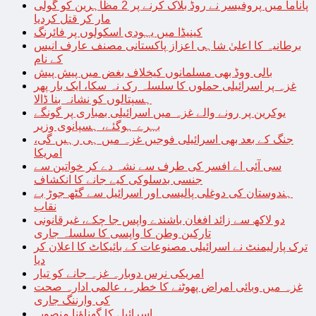
پاناما میں پروفیسر نے روڈ بلاک کرنے پر 2 مظاہرین کو گولی
مار کر قتل کردیا
کینیڈا میں یہودی اسکولوں پر فائرنگ
برطانیہ کا اعلیٰ شاہی اعزاز پاکستانی مصنف عارف انیس
کے نام
بالی ووڈ بھی مسلمانوں کیخلاف بغض میں پیش پیش
غزہ پر اسرائیلی حملوں کا سلسلہ رک نہ سکا، ایک بار پھر
ہسپتالوں کو نشانہ بنا ڈالا
یوکرین پر رونے والے غزہ میں اسرائیلی بمباری پر گونگے
بہرے ہوگئے، ہسپانوی وزیر
جنگ کے بعد بھی اسرائیلی فوجیں غزہ میں ہی رہیں گی،
امریکا
سی آئی اے افسر کی طرف سے نشہ دے کر خواتین سے
جنسی بدسلوکی کیے جانے کا انکشاف
ہندوستان کی دوغلی پالیسی اور اسرائیل سے گٹھ جوڑ بے
نقاب
دو لاکھ سے زائد افغان باشندے واپس جا چکے، غیرقانونی
تارکین وطن کا واپسی کا سلسلہ جاری
ترک پارلیمنٹ نے اسرائیلی مصنوعات کے بائیکاٹ کا اعلان کر
دیا
امریکی نرس دوبارہ غزہ جانے کو تیار
غزہ میں وبائی امراض پھوٹنے کا خطرہ، عالمی ادارہ صحت
کی وارننگ جاری
اسرائیل کا گھناؤنا منصوبہ