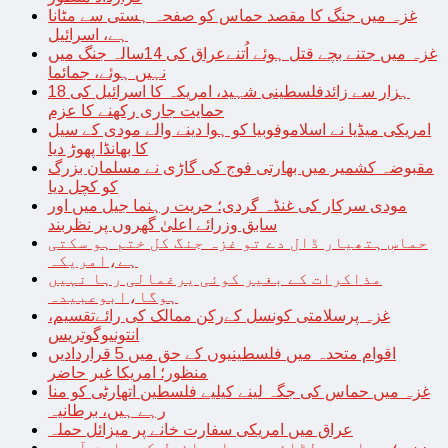
غزہ میں جنگ کا مقصد حماس کو صفحہ ہستی سے مٹانا
ہے، اسرائیل
غزہ میں جتنے بچے قتل ہوئے اُتنےعراق کی 14سالہ جنگ میں
نہیں ہوئے، جمائما
18 ہزار سے زائدفلسطینی شہید، امریکہ کا اسرائیل کی
حمایت جاری رکھنے کا عزم
امریکی میڈیا نے اسلاموفوبیا کو ہوا دینے والے مودی کے سیل
کا بھانڈا پھوڑ دیا
مقبوضہ کشمیر میں بھارتی فوج کی گاڑی نے مسلمان بزرگ
کو کچل دیا
مودی سرکار کی غنڈہ گردی؛ حریت رہنما جیل میں اور
سابق وزرائے اعلیٰ گھروں پر نظربند
حماس ہتھیار ڈال دے تو غزہ جنگ کل ختم ہو سکتی
ہے،امریکہ
مذاکرات کے بغیر کوئی یرغمالی رہا نہیں
ہوگا،ابوعبیدہ
غزہ پرسلامتی کونسل کےرکن ممالک کی رائےتقسیم،
انتونیوگوتریس
اقوام متحدہ میں فلسطینیوں کے حق میں 5 قراردادیں
منظور؛ امریکا غیر حاضر
غزہ میں حماس کی جگہ لینے کیلیے فلسطین اتھارٹی کو منا
رہے ہیں، برطانیہ
عراق میں امریکی سفارت خانے پر میزائل حملہ
غزہ؛ حماس سے لڑائی میں اسرائیل کے سابق آرمی