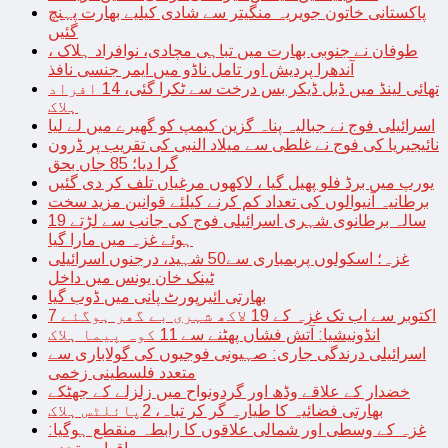
پاکستانی خاتون جویریہ منگیتر سے شادی کیلیے بھارت پہنچ
گئیں
طوفان نے جنوبی بھارت میں تباہی مچادی، نوافراد ہلاک ،
آندھرا پردیش اور تامل ناڈو میں ایمر جنسی نافذ
تھائی لینڈ میں ڈبل ڈیکر بس درخت سے ٹکرا گئی، 14 افراد
ہلاک
اسرائیلی فوج نے جبالیہ پناہ گزین کیمپ کو گھیرے میں لے لیا
نائیجیریا کی فوج نے غلطی سے میلاد النبی کی تقریب پر ڈرون
گرا دیا؛ 85 جاں بحق
یورپ میں برڈ فلو پھیل گیا ، لاکھوں مرغیاں تلف کر دی گئیں
برطانیہ آنیوالوں کی تعداد کم کرنے کیلئے قوانین مزید سخت
19 سالہ برطانوی شہری اسرائیلی فوج کی جانب سے لڑتے
ہوئے غزہ میں مارا گیا
غزہ؛ اسکولوں پربمباری سے50 شہید، درجنوں اسرائیلی
ٹینک خان یونس میں داخل
بھارتی ائیرپورٹ پانی میں ڈوب گیا
7 اکتوبر سے اب تک غزہ کے 19 لاکھ شہری بے گھر ہوگئے
انڈونیشیا: آتش فشاں پھٹنے سے 11 کوہ پیما ہلاک
اسرائیلی درندگی جاری: صہیونی فوجیوں کی گولاباری سے
متعدد فلسطینی زخمی
خضدار کے علاقے وڈھ اور گردونواح میں زلزلے کے جھٹکے
بھارتی فضائیہ کا طیارہ گر کر تباہ، 2پائلٹس ہلاک
غزہ کے وسطی اور شمالی علاقوں کا رابطہ منقطع ہوگیا: