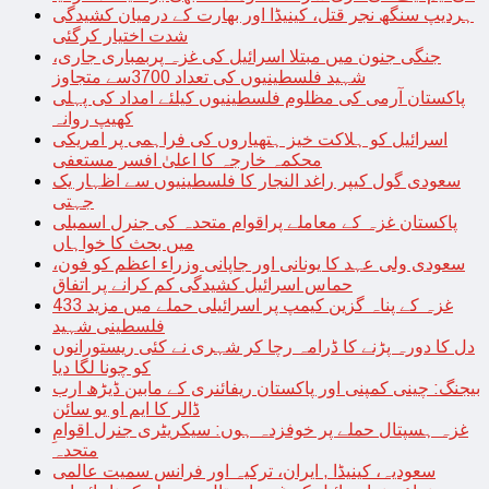
ہردیپ سنگھ نجر قتل، کینیڈا اور بھارت کے درمیان کشیدگی
شدت اختیار کرگئی
جنگی جنون میں مبتلا اسرائیل کی غزہ پربمباری جاری،
شہید فلسطینیوں کی تعداد 3700سے متجاوز
پاکستان آرمی کی مظلوم فلسطینیوں کیلئے امداد کی پہلی
کھیپ روانہ
اسرائیل کو ہلاکت خیز ہتھیاروں کی فراہمی پر امریکی
محکمہ خارجہ کا اعلیٰ افسر مستعفی
سعودی گول کیپر راغد النجار کا فلسطینیوں سے اظہار یک
جہتی
پاکستان غزہ کے معاملے پراقوام متحدہ کی جنرل اسمبلی
میں بحث کا خواہاں
سعودی ولی عہد کا یونانی اور جاپانی وزراء اعظم کو فون،
حماس اسرائیل کشیدگی کم کرانے پر اتفاق
غزہ کے پناہ گزین کیمپ پر اسرائیلی حملے میں مزید 433
فلسطینی شہید
دل کا دورہ پڑنے کا ڈرامہ رچا کر شہری نے کئی ریستورانوں
کو چونا لگا دیا
بیجنگ: چینی کمپنی اور پاکستان ریفائنری کے مابین ڈیڑھ ارب
ڈالر کا ایم او یو سائن
غزہ ہسپتال حملے پر خوفزدہ ہوں: سیکریٹری جنرل اقوامِ
متحدہ
سعودیہ، کینیڈا , ایران، ترکیہ اور فرانس سمیت عالمی