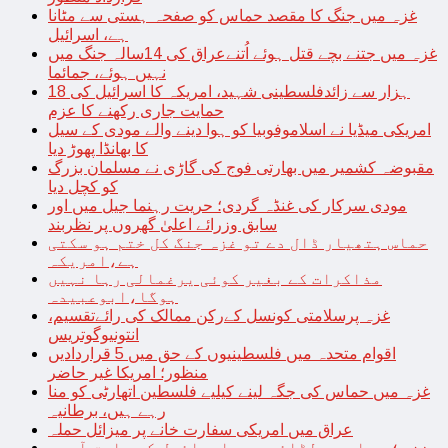
غزہ میں جنگ کا مقصد حماس کو صفحہ ہستی سے مٹانا
ہے، اسرائیل
غزہ میں جتنے بچے قتل ہوئے اُتنےعراق کی 14سالہ جنگ میں
نہیں ہوئے، جمائما
18 ہزار سے زائدفلسطینی شہید، امریکہ کا اسرائیل کی
حمایت جاری رکھنے کا عزم
امریکی میڈیا نے اسلاموفوبیا کو ہوا دینے والے مودی کے سیل
کا بھانڈا پھوڑ دیا
مقبوضہ کشمیر میں بھارتی فوج کی گاڑی نے مسلمان بزرگ
کو کچل دیا
مودی سرکار کی غنڈہ گردی؛ حریت رہنما جیل میں اور
سابق وزرائے اعلیٰ گھروں پر نظربند
حماس ہتھیار ڈال دے تو غزہ جنگ کل ختم ہو سکتی
ہے،امریکہ
مذاکرات کے بغیر کوئی یرغمالی رہا نہیں
ہوگا،ابوعبیدہ
غزہ پرسلامتی کونسل کےرکن ممالک کی رائےتقسیم،
انتونیوگوتریس
اقوام متحدہ میں فلسطینیوں کے حق میں 5 قراردادیں
منظور؛ امریکا غیر حاضر
غزہ میں حماس کی جگہ لینے کیلیے فلسطین اتھارٹی کو منا
رہے ہیں، برطانیہ
عراق میں امریکی سفارت خانے پر میزائل حملہ
غزہ؛ حماس سے لڑائی میں اسرائیل کے سابق آرمی