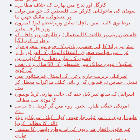
کارگل اور لداخ میں بھارت کے خلاف مظاہرے
سویڈن کی ماحولیاتی کارکن سے فلسطین کے حق میں بولنے
پر بدسلوکی، مائیک چھین لیا
برطانوی کابینہ میں ہلچل؛ سابق وزیراعظم ڈیوڈ کیمرون
وزیر خارجہ مقرر
فلسطین ریلی پر طاقت کا استعمال؛ برطانوی وزیر داخلہ کو
برطرف کردیا گیا
مشہور برانڈ کا بانی جنسی زیادتی کے جرم میں مجرم قرار
غزہ میں قیامت صغریٰ ، الشفاء اسپتال کے اندر اور باہر
لاشوں کے انبار ، دفنانے والا کوئی نہیں
اسکینڈے نیوین ممالک میں فلسطین کے 50 سال پرانے نغمے
کی گونج
اسرائیلی بربریت جاری ، غزہ کے اسپتال قبرستانوں میں
تبدیل ، حماس نے قیدیوں کی رہائی کیلئے مذاکرات معطل کر
دیئے
اسرائیل کے ساتھ لیبر ڈیل ختم کی جائے، بھارتی ٹریڈ یونینوں
کا مودی سے مطالبہ
امریکی جنگی طیارہ بحیرہ روم میں گر کرتباہ، 5 فوجی
ہلاک
طیب اردوان نے اسرائیلی جارحیت رکوانے کیلئے امریکا پر دباؤ
ڈالنے کا مطالبہ کردیا
غیر قانونی افغان شہریوں کی اپنےوطن واپسی کا سلسلہ
جاری