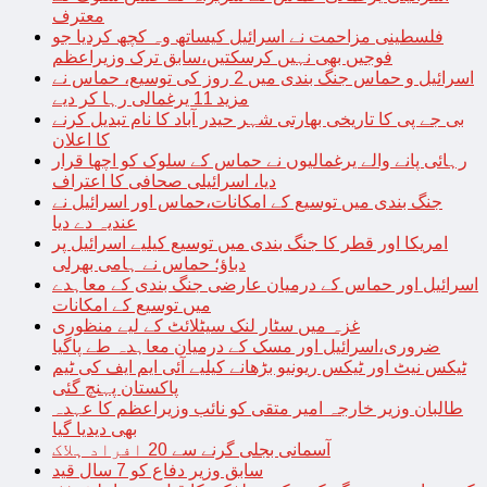
معترف
فلسطینی مزاحمت نے اسرائیل کیساتھ وہ کچھ کردیا جو
فوجیں بھی نہیں کرسکتیں،سابق ترک وزیراعظم
اسرائیل و حماس جنگ بندی میں 2 روز کی توسیع، حماس نے
مزید 11 یرغمالی رہا کر دیے
بی جے پی کا تاریخی بھارتی شہر حیدر آباد کا نام تبدیل کرنے
کا اعلان
رہائی پانے والے یرغمالیوں نے حماس کے سلوک کو اچھا قرار
دیا، اسرائیلی صحافی کا اعتراف
جنگ بندی میں توسیع کے امکانات،حماس اور اسرائیل نے
عندیہ دے دیا
امریکا اور قطر کا جنگ بندی میں توسیع کیلیے اسرائیل پر
دباؤ؛ حماس نے ہامی بھرلی
اسرائیل اور حماس کے درمیان عارضی جنگ بندی کے معاہدے
میں توسیع کے امکانات
غزہ میں سٹار لنک سیٹلائٹ کے لیے منظوری
ضروری،اسرائیل اور مسک کے درمیان معاہدہ طے پاگیا
ٹیکس نیٹ اور ٹیکس ریونیو بڑھانے کیلیے آئی ایم ایف کی ٹیم
پاکستان پہنچ گئی
طالبان وزیر خارجہ امیر متقی کو نائب وزیراعظم کا عہدہ
بھی دیدیا گیا
آسمانی بجلی گرنے سے 20 افراد ہلاک
سابق وزیر دفاع کو 7 سال قید