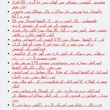
مقبوضہ کشمیر ، مسافر بس کھائی میں جا گری ، 30 افراد
جاں بحق
پاکستان دنیا بھرمیں پیاز پیداکرنے والے ممالک میں پانچویں
نمبر پر آ گیا
فلسطینی ہلال احمر نے غزہ کے الشفا اسپتال میں 32
مریضوں کی شہادت کی تصدیق کردی
جنسی حملہ کیس میں بے گناہ 35 سال سزا کاٹنے والے قیدی
کیلیے لاکھوں ڈالرز زرتلافی
غزہ کے الشفا ہسپتال میں 179 لاشوں کی اجتماعی تدفین
ترکیہ میں شوہر کی بیوی اور 3 بچوں کو قتل کرکے
خودکشی کی کوشش
برطانیہ میں دیوالی کی آتش بازی سے گھر جل کر خاکستر؛
بچوں سمیت 5 افراد ہلاک
اسرائیلی بمباری میں نومولودوں سمیت 179 مریض ملبے
میں دفن ہوگئے، ڈائریکٹر الشفا
اسرائیل کو الشفا اسپتال کو بچانا ہوگا، معاملے پر اسرائیلیوں
سے رابطے میں ہوں، بائیڈن
مصری کھلاڑی کا اسرائیلی کو شکست دے کر ہاتھ ملانے سے
انکار
اسرائیلی بربریت جاری ، غزہ کے اسپتال قبرستانوں میں
تبدیل ، حماس نے قیدیوں کی رہائی کیلئے مذاکرات معطل کر
دیئے
حزب اللہ نے شام میں امریکی اڈے پر راکٹس برسا دیئے؛ 4
فوجی ہلاک