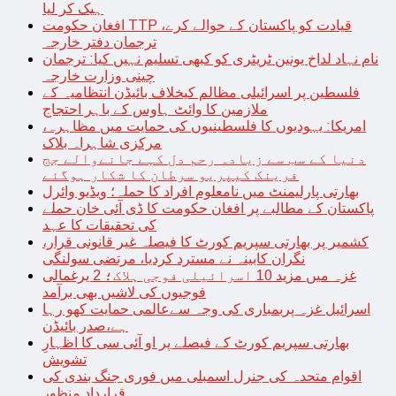
ہیک کر لیا
افغان حکومت TTP قیادت کو پاکستان کے حوالے کرے،
ترجمان دفتر خارجہ
نام نہاد لداخ یونین ٹریٹری کو کبھی تسلیم نہیں کیا: ترجمان
چینی وزارت خارجہ
فلسطین پر اسرائیلی مظالم کیخلاف بائیڈن انتظامیہ کے
ملازمین کا وائٹ ہاوس کے باہر احتجاج
امریکا: یہودیوں کا فلسطینیوں کی حمایت میں مظاہرہ،
مرکزی شاہراہ بلاک
دنیا کے سب سے زیادہ رحم دل کہے جانےوالے جج
فرینک کیپریو سرطان کا شکار ہوگئے
بھارتی پارلیمنٹ میں نامعلوم افراد کا حملہ؛ ویڈیو وائرل
پاکستان کے مطالبے پر افغان حکومت کا ڈی آئی خان حملے
کی تحقیقات کا عہد
کشمیر پر بھارتی سپریم کورٹ کا فیصلہ غیر قانونی قرار،
نگران کابینہ نے مسترد کردیا، مرتضی سولنگی
غزہ میں مزید 10 اسرائیلی فوجی ہلاک؛ 2 یرغمالی
فوجیوں کی لاشیں بھی برآمد
اسرائیل غزہ پربمباری کی وجہ سےعالمی حمایت کھو رہا
ہے،صدر بائیڈن
بھارتی سپریم کورٹ کے فیصلے پر او آئی سی کا اظہارِ
تشویش
اقوام متحدہ کی جنرل اسمبلی میں فوری جنگ بندی کی
قرارداد منظور