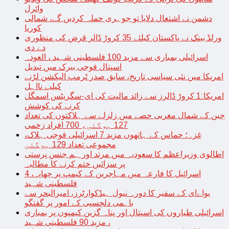
وائرل
دشمن نے اشتعال دلایا تو جوہری حملہ کردیں گے، شمالی
کوریا
ورلڈ بینک نے پاکستان کیلئے 35 کروڑ ڈالر قرض کی منظوری
دے دی
اسرائیلی بمباری سے مزید 100 فلسطینی شہید ، العودہ
اسپتال فوجی بیرک میں تبدیل
امریکا میں نئی سیاسی تاریخ، سابق صدر ٹرمپ الیکشن لڑنے
کیلیے نااہل
امریکا:1 کروڑ ڈالرز سے زائد مالیت کی ای-سگریٹس اسمگل
کرنے کی کوشش
چین کے شمال مغربی حصے میں زلزلے سے ہلاکتوں کی تعداد
127 ہوگئی، 700 افراد زخمی
غزہ؛ حماس کے ہاتھوں مزید 7 اسرائیلی فوجی ہلاک،
مجموعی تعداد 129 ہوگئی
اطالوی وزیراعظم کا سعودیہ میں مرتد اور ہم جنس پرستی
پر سزائیں ختم کرنے کا مطالبہ
اسرائیل کا فارعہ میں مہاجرین کے کیمپ پر چھاپہ، 4
فلسطینی شہید
یواےای کے سفیر کا دورہ نیول ہیڈکوارٹرز، امیرالبحر سے
باہمی دلچسپی کے امور پر گفتگو
اسرائیلی طیاروں کی اسپتال اور پناہ گزین کیمپوں پر بمباری
، مزید 90 فلسطینی شہید