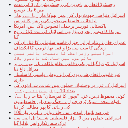
رجسٹرڈ افغان مہاجرین کی رجسٹریشن کارڈ کی مدت
میں6 ماہ توسیع
اسرائیل دنیا سے جھوٹ بول کر ہمیں بھوکا مار رہا ہے ، بدلہ
لیا جائے ، فلسطینی بچوں کی پریس کانفرنس
پاکستانی فورسز پرحملے افسوس ناک ہیں، امریکا
امریکا کا دوسرا بحری بیڑا بھی اسرائیل کی مدد کیلئے پہنچ
گیا
عمران خان نے بتایا ایرانی جنرل قاسم سلیمانی کا قتل ان کی
زندگی کا سب سے بڑا واقعہ تھا: ٹرمپ کا انکشاف
اسرائیلی وزیراعظم کا بھتیجا یائیر نیتن
یاہُو غزہ میں حماس کے ہاتھوں ہلاک
اسرائیل کو دیا گیا امریکی دفاعی نظام ناکام ، تل ابیب ہی پر
میزائل داغ دیا
غیر قانونی افغان شہریوں کی اپنے وطن واپسی کا سلسلہ
جاری
اسرائیل کے غزہ پر وحشیانہ حملوں میں شدت، شہادتوں کی
تعداد 10 ہزار سےزائد ہوگئی
‘کوئی محفوظ نہیں، غزہ “بچوں کا قبرستان” بنتا جا رہا ہے’،
اقوام متحدہ سیکرٹری جنرل نے جنگ بندی اور فلسطینیوں
کی رہائی کا پھر مطالبہ کر دیا
100 فی صد پائیدار ایندھن سے چلنے والی پہلی پرواز
اسرائیلی حملوں میں 9 ہزار فلسطینی شہید؛ تل ابیب سے
ترک سفارتکارواپس بلالیا گیا