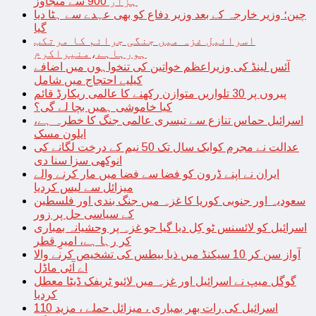
ہزار 900 سے متجاوز
چین؛ وزیر خارجہ کے بعد وزیر دفاع کو بھی عہدے سے ہٹا دیا
گیا
اسرائیل غزہ میں جنگی جرائم کا مرتکب
ہورہاہے،منیراکرم
آئس لینڈ کی وزیراعظم خواتین کی تنخواہوں میں اضافے
کیلیے احتجاج میں شامل
پیروں پر 30 تلواریں متوازن رکھنے کا عالمی ریکارڈ قائم
کیا خاموشی ہمیں بچا لے گی؟
اسرائیل حماس تنازع سے تیسری عالمی جنگ کا خطرہ ہے،
ایلون مسک
عدالت نے مجرم کوایک سال تک 50 نیم کے درخت لگانے کی
انوکھی سزا سنا دی
ایران نے اپنے ڈرون کو فضا سے فضا میں مار کرنے والے
میزائل سے لیس کردیا
سعودیہ اور جنوبی کوریا کا غزہ میں جنگ بندی اور فلسطین
کے سیاسی حل پر زور
اسرائیل کو لائسنس ٹو کِل دیا گیا جو غزہ پر وحشیانہ بمباری
کر رہا ہے، امیرِ قطر
آواز سن کر 10 سیکنڈ میں ذیا بیطس کی تشخیص کرنے والا
اے آئی ماڈل
گوگل میپ نے اسرائیل اور غزہ میں لائیو ٹریفک ڈیٹا معطل
کردیا
اسرائیل کی رات بھر بمباری ، میزائل حملے ، مزید 110