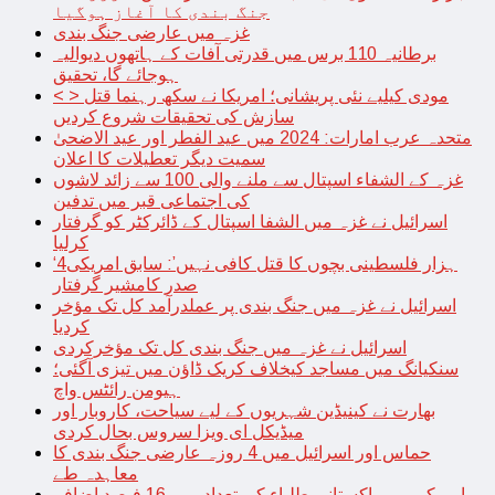
جنگ بندی کا آغاز ہوگیا
غزہ میں عارضی جنگ بندی
برطانیہ 110 برس میں قدرتی آفات کے ہاتھوں دیوالیہ
ہوجائے گا، تحقیق
< > مودی کیلیے نئی پریشانی؛ امریکا نے سکھ رہنما قتل
سازش کی تحقیقات شروع کردیں
متحدہ عرب امارات: 2024 میں عید الفطر اور عید الاضحیٰ
سمیت دیگر تعطیلات کا اعلان
غزہ کے الشفاء اسپتال سے ملنے والی 100 سے زائد لاشوں
کی اجتماعی قبر میں تدفین
اسرائیل نے غزہ میں الشفا اسپتال کے ڈائرکٹر کو گرفتار
کرلیا
‘4ہزار فلسطینی بچوں کا قتل کافی نہیں’: سابق امریکی
صدر کامشیر گرفتار
اسرائیل نے غزہ میں جنگ بندی پر عملدرآمد کل تک مؤخر
کردیا
اسرائیل نے غزہ میں جنگ بندی کل تک مؤخرکردی
سنکیانگ میں مساجد کیخلاف کریک ڈاؤن میں تیزی آگئی؛
ہیومن رائٹس واچ
بھارت نے کینیڈین شہریوں کے لیے سیاحت، کاروبار اور
میڈیکل ای ویزا سروس بحال کردی
حماس اور اسرائیل میں 4 روزہ عارضی جنگ بندی کا
معاہدہ طے
امریکہ میں پاکستانی طلباء کی تعداد میں 16 فیصد اضافہ