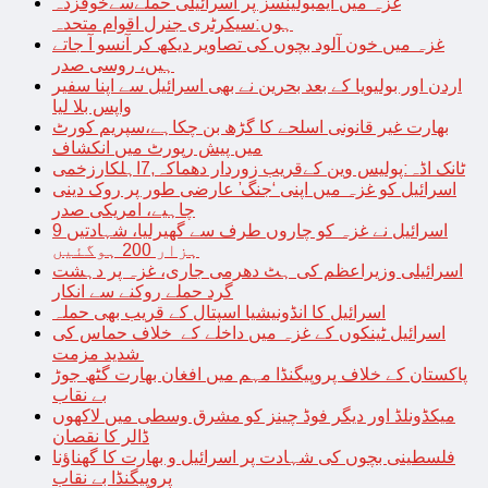
غزہ میں ایمبولینسز پر اسرائیلی حملےسےخوفزدہ
ہوں:سیکرٹری جنرل اقوام متحدہ
غزہ میں خون آلود بچوں کی تصاویر دیکھ کر آنسو آ جاتے
ہیں، روسی صدر
اردن اور بولیویا کے بعد بحرین نے بھی اسرائیل سے اپنا سفیر
واپس بلا لیا
بھارت غیر قانونی اسلحے کا گڑھ بن چکاہے،سپریم کورٹ
میں پیش رپورٹ میں انکشاف
ٹانک اڈہ:پولیس وین کےقریب زوردار دھماکہ,7اہلکارزخمی
اسرائیل کو غزہ میں اپنی ‘جنگ’ عارضی طور پر روک دینی
چاہیے، امریکی صدر
اسرائیل نے غزہ کو چاروں طرف سے گھیرلیا، شہادتیں 9
ہزار 200 ہوگئیں
اسرائیلی وزیراعظم کی ہٹ دھرمی جاری، غزہ پر دہشت
گرد حملے روکنے سے انکار
اسرائیل کا انڈونیشیا اسپتال کے قریب بھی حملہ
اسرائیل ٹینکوں کے غزہ میں داخلے کے خلاف حماس کی
شدید مزمت
پاکستان کے خلاف پروپیگنڈا مہم میں افغان بھارت گٹھ جوڑ
بے نقاب
میکڈونلڈ اور دیگر فوڈ چینز کو مشرق وسطی میں لاکھوں
ڈالر کا نقصان
فلسطینی بچوں کی شہادت پر اسرائیل و بھارت کا گھناؤنا
پروپیگنڈا بے نقاب