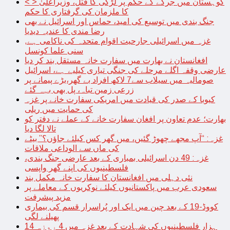
< > کوہستان میں جرگے کے حکم پر لڑکی کا قتل، وزیراعلیٰ
کا ملزمان کی گرفتاری کا حکم
جنگ بندی میں توسیع کی امید، حماس اور اسرائیل نے بھی
رضا مندی کا عندیہ دیدیا
غزہ میں اسرائیلی جارحیت اقوام متحدہ کی ناکامی ہے,
سنی علما کونسل
افغانستان نے بھارت میں سفارت خانہ مستقل بند کر دیا
عارضی وقفہ اگلے مرحلے کی جنگی تیاری کیلیے ہے، اسرائیل
صومالیہ میں سیلاب سے7 لاکھ افراد بے گھر،بڑے پیمانے پر
زرعی زمین تباہ، پل بھی بہہ گئے
کیوبا کے صدر کی قیادت میں امریکی سفارت خانے پر غزہ
کی حمایت میں ریلی
بھارت؛ عدم تعاون پر افغان سفارت خانے کے عملے نے دفتر کو
تالا لگا دیا
غزہ: “آپ مجھے چھوڑ گئیں، میں گھر کس کیلئے جاؤں؟” بیٹے
کی ماں سے الوداعی ملاقات
غزہ: 49 دن اسرائیلی بمباری کے بعد عارضی جنگ بندی،
فلسطینیوں کی اپنے گھر واپسی
نئی دہلی میں افغانستان کا سفارت خانہ مکمل بند
سعودی عرب میں پاکستانیوں کیلئے نوکریوں کے معاملے پر
مزید پیشرفت
کووڈ-19 کے بعد چین میں ایک اور پُراسرار قسم کی بیماری
پھیلنے لگی
14 ہزار فلسطینیوں کی شہادت کے بعد غزہ میں 4 روزہ