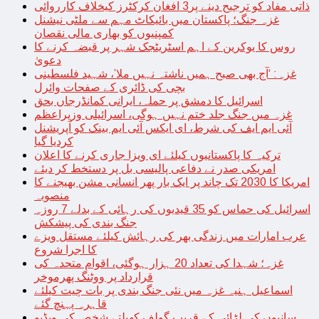
ذاتی مفاد کو ترجیح دینے پر3 افغان کرکٹرز کیخلاف کارروائی
غزہ جنگ؛ پاکستان میں بائیکاٹ مہم سے ملٹی نیشنل
کمپنیوں کو بھاری مالی نقصان
روس کا یوکرین کے اہم اسٹریٹجک شہر پر قبضہ کرنے کا
دعویٰ
غزہ: ‘آج بھی صبح ہمیں ناشتہ نہیں ملا’، شہید فلسطینی
بچی کی ڈائری کے صفحات وائرل
اسرائیل کا دمشق پر حملہ، ایرانی کمانڈرجاں بحق
غزہ میں جنگ جلد ختم نہیں ہوگی، اسرائیلی وزیراعظم
آئی ایم ایف کی شرط، ای ایکس آئی ایم بینک کو آپریشنل
کردیا گیا
ترکیہ کا پاکستانیوں کیلئے ای ویزا جاری کرنے کا اعلان
امریکی صدر نے دفاعی پالیسی بل پر دستخط کر دیئے
امریکا کا 2030 تک چاند پر ایک بار پھر انسانی مشن بھیجنے کا
منصوبہ
اسرائیل کی حماس کو 35 قیدیوں کی رہائی کے بدلے 7 روزہ
جنگ بندی کی پیشکش
عرب امارات میں زندگی بھر کی رہائش کیلئے مستقل ویزے
کا اجرا شروع
غزہ؛ شہدا کی تعداد 20 ہزار ہوگئی، اقوام متحدہ کی
قرارداد پر ووٹنگ پھرموخر
اسماعیل ہنیہ غزہ میں نئی جنگ بندی پر بات چیت کیلئے
قاہرہ پہنچ گئے
سانپوں کی لڑائی کے قریب گولف کھیلتے شخص کی ویڈیو