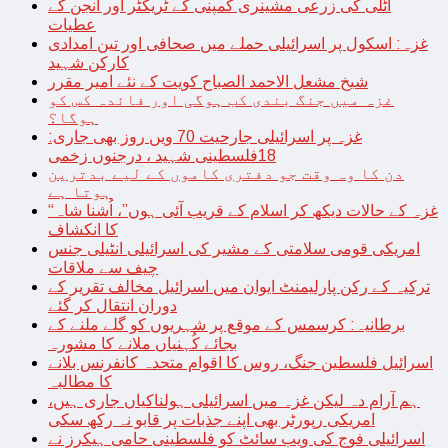
اٹلی کی زرعی مشینری کمپنی کے ٹریکٹر اور انجن کے
عطیات
غزہ: اسکول پر اسرائیلی حملے میں صحافی اور تین امدادی
کارکن شہید
شیخ مشعل الاحمد الصباح کویت کے نئے امیر مقرر
غزہ میں جنگ بندی کب ہوگی اور فائدہ کس کو
ہوگا؟
غزہ پر اسرائیلی جارحیت 70 ویں روز بھی جاری:
18فلسطینی شہید ، درجنوں زخمی
دن کا وہ وقت جو دفتری کاموں کے لیے بدترین
ہوتا ہے
“غزہ کے حالات دیکھ کر اسلام کے قریب آئی ہوں”، اُشنا شاہ
کا انکشاف
امریکی قومی سلامتی کے مشیر کی اسرائیلی انٹیلی جنس
چیف سے ملاقات
ترکیہ کے رکن پارلیمنٹ ایوان میں اسرائیل مخالف تقریر کے
دوران انتقال کر گئے
برطانیہ: کرسمس کے موقع پر شہریوں کو گلے ملنے کے
بجائے کُہنیاں ملانے کا مشورہ
اسرائیل فلسطین جنگ، روس کا اقوام متحدہ کانفرنس بلانے
کا مطالبہ
ہم آرام دہ لیکن غزہ میں اسرائیلی ہولناکیاں جاری ہیں،
امریکی رپورٹر بھی اپنے جذبات پر قابو نہ رکھ سکی
اسرائیلی فوج کی ویب سائٹ کو فلسطینی حامی ہیکرز نے