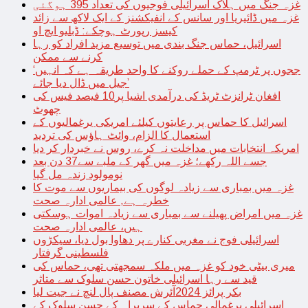
غزہ جنگ میں ہلاک اسرائیلی فوجیوں کی تعداد 395 ہوگئی
غزہ میں ڈائیریا اور سانس کے انفیکشنز کے ایک لاکھ سے زائد
کیسز رپورٹ ہوچکے: ڈبلیو ایچ او
اسرائیل، حماس جنگ بندی میں توسیع مزید افراد کو رہا
کرنے سے ممکن
‘ججوں پر ٹرمپ کے حملے روکنے کا واحد طریقہ ہے کہ انہیں
جیل میں ڈال دیا جائے’
افغان ٹرانزٹ ٹریڈ کی درآمدی اشیا پر10 فیصد فیس کی
چھوٹ
اسرائیل کا حماس پر رعایتوں کیلئے امریکی یرغمالیوں کے
استعمال کا الزام، وائٹ ہاؤس کی تردید
امریکہ انتخابات میں مداخلت نہ کرے، روس نے خبردار کر دیا
جسے اللہ رکھے؛ غزہ میں گھر کے ملبے سے37 دن بعد
نومولود زندہ مل گیا
غزہ میں بمباری سے زیادہ لوگوں کی بیماریوں سے موت کا
خطرہ ہے, عالمی ادارہ صحت
غزہ میں امراض پھیلنے سے بمباری سے زیادہ اموات ہوسکتی
ہیں، عالمی ادارہ صحت
اسرائیلی فوج نے مغربی کنارے پر دھاوا بول دیا، سیکڑوں
فلسطینی گرفتار
میری بیٹی خود کو غزہ میں ملکہ سمجھتی تھی، حماس کی
قید سے رہا اسرائیلی خاتون حسن سلوک سے متاثر
بکر پرائز 2024آئرش مصنف پال لنچ نے جیت لیا
اسرائیلی یرغمالی حماس کے سربراہ کے حسن سلوک کے