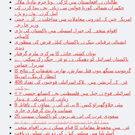
طالبان نے افغانستان میں لڑکی ہونا جرم بنادیا، ملالہ
حکمراں شمالی کوریا خواتین سے زیادہ بچے پیدا کرنے کی
اپیل کرتے ہوئے رو پڑے
امریکہ چین کے اندرونی معاملات میں مداخلت نہ کرے: چینی
وزیر خا رجہ
اقوام متحدہ کی جنرل اسمبلی میں پاکستان کی بڑی
کامیابی
ایشیائی ترقیاتی بینک نے پاکستان کیلئے قرض کی منظوری
دیدی
یونان کشتی حادثے کا مرکزی ملزم گرفتار
پاکستان اسرائیل کو دھمکی دے تو غزہ جنگ رک سکتی ہے،
سربراہ حماس
گرپتونت سنگھ پنوں قتل سازش، بھارتی تحقیقات کے نتائج کا
انتظار کرینگے، امریکا
غزہ کے آپریشن میں ہلاک اسرائیلی فوجیوں کی تعداد 406
ہوگئی
< > اسرائیلی فوج نے جیل میں فلسطینی بچے کیساتھ جنسی
زیادتی کی، امریکی عہدیدار
9 مئی جلاؤگھیراؤ کیس: 8 پی ٹی آئی رہنماؤں کے ناقابل
ضمانت وارنٹ گرفتاری جاری
سعودی عرب کی اپنے شہریوں کو پاکستان سمیت 25
ممالک جانے سے اجتناب برتنے کی ہدایت
غزہ میں محفوظ مقامات کا قیام ممکن نہیں، اقوام متحدہ
آسٹریلیا میں مینٹس کیڑے کی دو نئی نسلیں دریافت