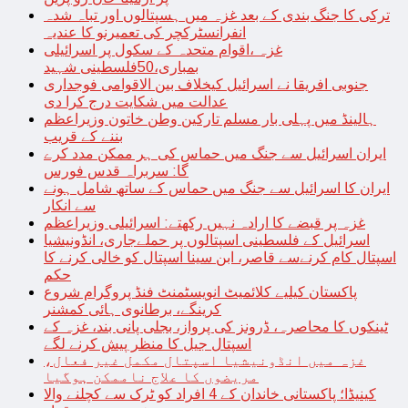
ترکی کا جنگ بندی کے بعد غزہ میں ہسپتالوں اور تباہ شدہ
انفرانسٹرکچر کی تعمیرنو کا عندیہ
غزہ ،اقوام متحدہ کے سکول پر اسرائیلی
بمباری،50فلسطینی شہید
جنوبی افریقا نے اسرائیل کیخلاف بین الاقوامی فوجداری
عدالت میں شکایت درج کرا دی
ہالینڈ میں پہلی بار مسلم تارکین وطن خاتون وزیراعظم
بننے کے قریب
ایران اسرائیل سے جنگ میں حماس کی ہر ممکن مدد کرے
گا: سربراہ قدس فورس
ایران کا اسرائیل سے جنگ میں حماس کے ساتھ شامل ہونے
سے انکار
غزہ پر قبضے کا ارادہ نہیں رکھتے: اسرائیلی وزیراعظم
اسرائیل کے فلسطینی اسپتالوں پر حملےجاری، انڈونیشیا
اسپتال کام کرنےسے قاصر، ابن سینا اسپتال کو خالی کرنے کا
حکم
پاکستان کیلیے کلائمیٹ انویسٹمنٹ فنڈ پروگرام شروع
کرینگے، برطانوی ہائی کمشنر
ٹینکوں کا محاصرہ، ڈرونز کی پرواز، بجلی پانی بند، غزہ کے
اسپتال جیل کا منظر پیش کرنے لگے
غزہ میں انڈونیشیا اسپتال مکمل غیر فعال،
مریضوں کا علاج ناممکن ہوگیا
کینیڈا؛ پاکستانی خاندان کے 4 افراد کو ٹرک سے کچلنے والا