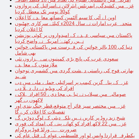
غزہ میں کشیدگی، ایمریٹس ایئرلائن نےاسرائیل کی پروازوں
کو30 نومبر تک معطل کردیا
اوپن اے آئی کا سیم آلٹمین کیساتھ معاہدے کا اعلان
متحدہ عرب امارات نے سال 2024ء کیلئے سرکاری چھٹیوں
کا اعلان کردیا
پاکستان میں سیاسی عہدے کے امیدواروں پر کوئی پوزیشن
نہیں رکھتے: امریکہ نے واضح کردیا
دنیا کی 100 بااثر خواتین کی فہرست میں پاکستانی خواتین
بھی شامل
سعودی عرب کی پانچ بڑی کمپنیوں سے ہزاروں نئی
ملازمتوں کے معاہدے
بھارتی فوج کی ریاستی دہشت گردی میں کشمیری نوجوان
شہید
غزہ کے پناہ گزین کیمپ پر اسرائیلی حملہ، ملبے میں دبے
افراد کی ویڈیو نے دل دہلا دیے
صومالیہ میں سیلاب نے تباہی مچا دی ، 50 افراد ہلاک ،
لاکھوں بے گھر
غزہ میں مختصر سیز فائر آج متوقع،قطر جنگ بندی اور
تفصیلات کا اعلان کرے گا
شیخ زید روڈ پر کاریں نہیں بلکہ دبئی کے لوگ دوڑیں گے
غزہ میں 22 لاکھ افراد کو کھانے پینے کی امداد کی فوری
ضرورت ہے: ورلڈ فوڈ پروگرام
یکطرفہ قراردا واپس لو اور فلسطینی عوام کے قتل عام کی