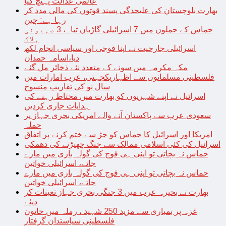
عالمی عدالت پہنچ گیا
بھارت بلوچستان کی علیحدگی پسند قوتوں کی مالی مدد کر
رہا ہے: چین
حماس کے حملوں میں 7 اسرائیلی گاڑیاں تباہ، 3 صہیونی
ہلاک
اسرائیلی جارحیت نے اپنا فوجی اور سیاسی انجام لکھ
دیا،اسامہ حمدان
مکہ مکرمہ میں سونے کے متعدد نئے ذخائر مل گئے
فلسطینی مسلمانوں سے اظہاریکجہتی، عرب امارات میں
سال نو کی تقاریب منسوخ
اسرائیل نے اپنے شہریوں کو بھارت میں محتاط رہنے کی
ہدایات جاری کردیں
سعودی عرب سے پاکستان آنے والے امریکی بحری جہاز پر
حملہ
امریکا اور اسرائیل کا حماس کو جڑ سے ختم کرنے پر اتفاق
اسرائیل کی کئی اسلامی ممالک سے جنگ چھیڑنے کی دھمکی
حماس نہ بچاتی تو اپنی ہی فوج کی گولہ باری میں مارے
جاتے، اسرائیلی خواتین
حماس نہ بچاتی تو اپنی ہی فوج کی گولہ باری میں مارے
جاتے، اسرائیلی خواتین
بھارت نے بحیرہ عرب میں 3 جنگی بحری جہاز تعینات کر
دیئے
غزہ پر بمباری سے مزید 250 شہید ، رملہ میں خاتون
فلسطینی سیاستدان گرفتار