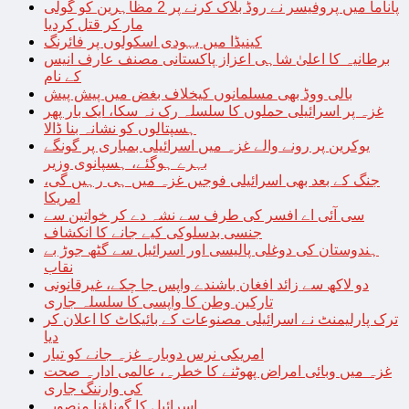
پاناما میں پروفیسر نے روڈ بلاک کرنے پر 2 مظاہرین کو گولی
مار کر قتل کردیا
کینیڈا میں یہودی اسکولوں پر فائرنگ
برطانیہ کا اعلیٰ شاہی اعزاز پاکستانی مصنف عارف انیس
کے نام
بالی ووڈ بھی مسلمانوں کیخلاف بغض میں پیش پیش
غزہ پر اسرائیلی حملوں کا سلسلہ رک نہ سکا، ایک بار پھر
ہسپتالوں کو نشانہ بنا ڈالا
یوکرین پر رونے والے غزہ میں اسرائیلی بمباری پر گونگے
بہرے ہوگئے، ہسپانوی وزیر
جنگ کے بعد بھی اسرائیلی فوجیں غزہ میں ہی رہیں گی،
امریکا
سی آئی اے افسر کی طرف سے نشہ دے کر خواتین سے
جنسی بدسلوکی کیے جانے کا انکشاف
ہندوستان کی دوغلی پالیسی اور اسرائیل سے گٹھ جوڑ بے
نقاب
دو لاکھ سے زائد افغان باشندے واپس جا چکے، غیرقانونی
تارکین وطن کا واپسی کا سلسلہ جاری
ترک پارلیمنٹ نے اسرائیلی مصنوعات کے بائیکاٹ کا اعلان کر
دیا
امریکی نرس دوبارہ غزہ جانے کو تیار
غزہ میں وبائی امراض پھوٹنے کا خطرہ، عالمی ادارہ صحت
کی وارننگ جاری
اسرائیل کا گھناؤنا منصوبہ