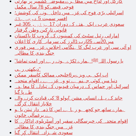
کارگل اور لداخ میں مظاہرے،مقبوضہ کشمیر پر بھارتی
فوجی قبضےکو 76 سال مکمل
اسرائیلی برّی فوج کی غزہ میں داخل ہونے کی کوشش؛
افسر سمیت 5 فوجی ہلاک
سعودی عرب ، ایک ہفتے کے دوران 17 ہزار ، 305 غیر
قانونی تارکین وطن گرفتار
اماراتی رئیل سٹیٹ کی کمپنیوں کے گروپ کا پاکستان
میں20سے 25ارب ڈالرز کی سرمایہ کاری کا اعلان
او آئی سی اور عرب لیگ کا ہنگامی اجلاس، غزہ میں فوری
جنگ بندی کا مطالبہ
’’یا رسول اللہﷺ! ہمارے ٹکڑے ہوتے رہے اور امت تماشا
دیکھتی رہی‘‘
اب ایک ہی ویزےپر6خلیجی ممالک کاسفر ممکن
دنیا میں کوئی جہنم ہے تو وہ غزہ ہے ، اقوام متحدہ
اسرائیل اور حماس کے درمیان قیدیوں کے تبادلے کا معاہدہ
طے پا گیا
چاند کے پہلے انسانی مشن ’اپولو 8‘ کی قیادت کرنے والے
خلاباز انتقال کرگئے
ہمارے ساتھ جو کچھ ہو رہا ہے اس کا ذمہ دار نیتن یاہو
ہے، یرغمالی خاتون
اقوام متحدہ کی خیرسگالی سفیر اور آسٹریلوی اداکارہ کا
غزہ میں جنگ بندی کا مطالبہ
سعودی شہزادہ انتقال کر گیا