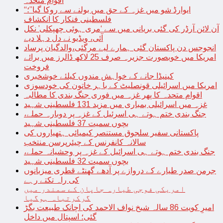
اقوام متحدہ
“ایوارڈ شو میں غزہ کے حق میں بولنے سے روکا گیا”؛
فلسطینی فنکار کا انکشاف
آن لائن آرڈر کی گئی بریانی میں سے ‘مری ہوئی چھپکلی’ نکل
آئی، ویڈیو نے دل دہلا دیے
انجوجس دن پاکستان گئی ہمارے لیے مرگئی،والدگیان پرساد
امریکا میں خوبصورت جزیرہ صرف 25 لاکھ ڈالرز میں برائے
فروخت
کینیڈا جانے کے خواہش مندوں کیلئے خوشخبری
امریکا میں اسرائیلی قونصلیٹ کے باہر خاتون کی خودسوزی
اقوام متحدہ کا پھر غزہ میں فوری جنگ بندی کا مطالبہ
غزہ میں اسرائیلی بمباری میں مزید 131 فلسطینی شہید
جنگ بندی ختم ہوتے ہی اسرئیل کے غزہ پر دوبارہ حملے،
بچوں سمیت 37 فلسطینی شہید
پاکستانی سفیر سلجوق مستنصر کیمیائی ہتھیاروں کی
سالانہ کانفرنس کے چیئرپرسن منتخب
جنگ بندی ختم ہوتے ہی اسرائیل کے غزہ پر وحشیانہ حملے،
بچوں سمیت 32 فلسطینی شہید
جرمن صدر طیارے کے دروازے پر آدھے گھنٹے قطری میزبانوں
کی راہ تکتے رہے
امریکی فوجی طیارہ جاپان کے سمندر میں
گرکرتباہ ہوگیا
امیرِ کویت 86 سالہ شیخ نواف الاحمد کی اچانک طبیعت بگڑ
گئی؛ اسپتال میں داخل