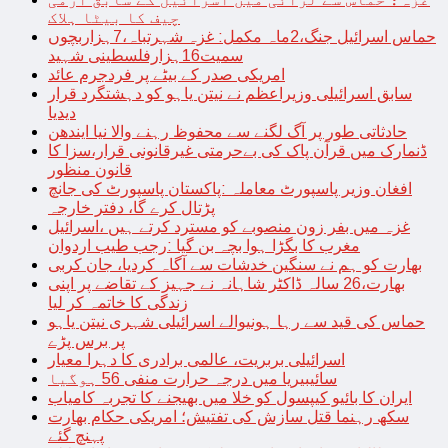
چیف کا بیٹا ہلاک
حماس اسرائیل جنگ،2ماہ مکمل: غزہ شہرتباہ،7ہزاربچوں
سمیت16ہزارفلسطینی شہید
امریکی صدر کے بیٹے پر فردجرم عائد
سابق اسرائیلی وزیراعظم نے نیتن یاہو کو دہشتگرد قرار
دیدیا
حادثاتی طور پر آگ لگنے سے محفوظ رہنے والا نیا ایندھن
ڈنمارک میں قرآن پاک کی بےحرمتی غیرقانونی قرار،سزا کا
قانون منظور
افغان وزیر پاسپورٹ معاملہ :پاکستان پاسپورٹ کی جانچ
پڑتال کرے گا، دفتر خارجہ
غزہ میں بفر زون منصوبے کو مسترد کرتے ہیں ،اسرائیل
مغرب کا بگڑا ہوا بچہ بن گیا :رجب طیب اردوان
بھارت کو ہم نے سنگین خدشات سے آگاہ کردیا، جان کربی
بھارت،26 سالہ ڈاکٹر شاہانہ نے جہیز کے تقاضے پر اپنی
زندگی کا خاتمہ کر لیا
حماس کی قید سے رہا ہونیوالے اسرائیلی شہری نیتن یاہو
پر برس پڑے
اسرائیلی بربریت، عالمی برادری کا دہرا معیار
سائیبیریا میں درجہ حرارت منفی 56 ہوگیا
ایران کا بائیو کیپسول کو خلا میں بھیجنے کا تجربہ کامیاب
سکھ رہنما قتل سازش کی تفتیش؛ امریکی حکام بھارت
پہنچ گئے