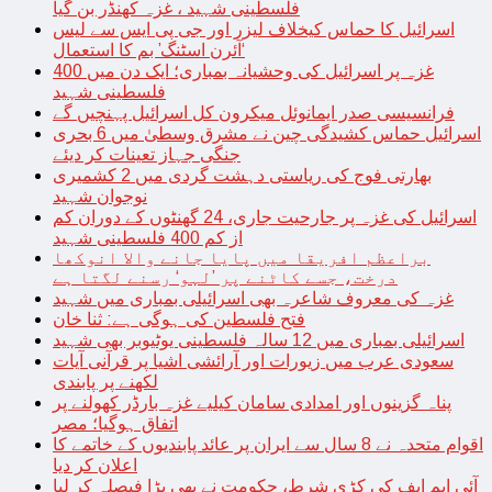
فلسطینی شہید ، غزہ کھنڈر بن گیا
اسرائیل کا حماس کیخلاف لیزر اور جی پی ایس سے لیس
‘آئرن اسٹنگ’ بم کا استعمال
غزہ پر اسرائیل کی وحشیانہ بمباری؛ ایک دن میں 400
فلسطینی شہید
فرانسیسی صدر ایمانوئل میکرون کل اسرائیل پہنچیں گے
اسرائیل حماس کشیدگی چین نے مشرق وسطیٰ میں 6 بحری
جنگی جہاز تعینات کر دیئے
بھارتی فوج کی ریاستی دہشت گردی میں 2 کشمیری
نوجوان شہید
اسرائیل کی غزہ پر جارحیت جاری، 24 گھنٹوں کے دوران کم
از کم 400 فلسطینی شہید
براعظم افریقا میں پایا جانے والا انوکھا
درخت، جسے کاٹنے پر ’لہو‘ رسنے لگتا ہے
غزہ کی معروف شاعرہ بھی اسرائیلی بمباری میں شہید
فتح فلسطین کی ہوگی ہے: ثنا خان
اسرائیلی بمباری میں 12 سالہ فلسطینی یوٹیوبر بھی شہید
سعودی عرب میں زیورات اور آرائشی اشیا پر قرآنی آیات
لکھنے پر پابندی
پناہ گزینوں اور امدادی سامان کیلیے غزہ بارڈر کھولنے پر
اتفاق ہوگیا؛ مصر
اقوام متحدہ نے 8 سال سے ایران پر عائد پابندیوں کے خاتمے کا
اعلان کر دیا
آئی ایم ایف کی کڑی شرط، حکومت نے بھی بڑا فیصلہ کر لیا