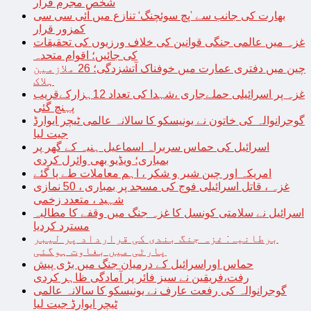
شخص مجرم قرار
بھارت کی جانب سے ’پچ سوئچنگ‘ تنازع میں آئی سی سی
کمزور قرار
غزہ میں عالمی جنگی قوانین کی خلاف ورزیوں کی تحقیقات
کی جائیں؛ اقوام متحدہ
چین میں دفتری عمارت میں خوفناک آتشزدگی؛ 26 ملازمین
ہلاک
غزہ پر اسرائیلی حملےجاری ،شہدا کی تعداد 12ہزارکےقریب
پہنچ گئی
گوجرانوالہ کی خاتون نے یونیسکو کا سالانہ عالمی ٹیچر ایوارڈ
جیت لیا
اسرائیل کی حماس سربراہ اسماعیل ہنیہ کے گھر پر
بمباری؛ ویڈیو بھی وائرل کردی
امریکہ اور چین شیر و شکر ، اہم معاملات طے پا گئے
غزہ ، قاتل اسرائیلی فوج کی مسجد پر بمباری ، 50 نمازی
شہید ، متعدد زخمی
اسرائیل نے سلامتی کونسل کا غزہ جنگ میں وقفے کا مطالبہ
مسترد کردیا
برطانیہ: غزہ جنگ بندی کی قرارداد پر لیبر
پارٹی میں بغاوت ہوگئی
حماس اوراسرائیل کے درمیان جنگ میں بڑی پیش
رفت،فریقین نے سیز فائر پر آمادگی ظاہر کردی
گوجرانوالہ کی رفعت عارف نے یونیسکو کا سالانہ عالمی
ٹیچر ایوارڈ جیت لیا