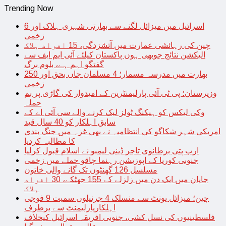
Trending Now
اسرائیل میں میزائل لگنے سے بھارتی شہری ہلاک اور 6
زخمی
چین کی رہائشی عمارت میں آتشزدگی، 15 افراد ہلاک
الیکشن نتائج جوبھی ہوں پاکستان کیلئے آئی ایم ایف سے
گفتگو اہم ہے، بلوم برگ
بھارت میں مدرسہ مسمار؛ 4 مسلمان جاں بحق اور 250
زخمی
وزیرستان؛ پی ٹی آئی پارلیمنٹرین کے امیدوار کی گاڑی پر بم
حملہ
وکی لیکس کو ہیکنگ ٹولز لیک کرنے والے سی آئی اے کے
سابق اہلکار کو 40 سال قید
امریکی شہر شکاگو کی انتظامیہ نے بھی غزہ میں جنگ بندی
کا مطالبہ کردیا
ارب پتی برطانوی تاجر ڈینی لیمبو نے اسلام قبول کرلیا
جنوبی کوریا کے اپوزیشن رہنما چاقو حملے میں زخمی
مسلسل 126 گھنٹوں تک گانے والی خاتون
جاپان میں ایک دن میں زلزلے کے 155 جھٹکے، 30 افراد
ہلاک
چین؛ میزائل یونٹ سے منسلک 4 جرنیلوں سمیت 9 فوجی
اہلکارپارلیمنٹ سے برطرف
فلسطینیوں کی نسل کشی، جنوبی افریقہ اسرائیل کیخلاف