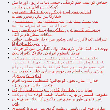
حماس کو ایسے ختم کرینگے ، جیسے دنیا نے نازیوں اور داعش
کو کیا ، اسرائیلی وزیر خارجہ
اماراتی صدر اور دبئی کے ولی عہد کیلئے خصوصی
شکارگاہیں تیار، رینجرز تعینات
غیر ملکی تارکین کو انخلا پر طبی امداد اور
خوراک فراہم کرنے کی ہدایت
پی ٹی آئی کے سینئر رہنما کی بھارتی فوجی آفیسرز سے
ملاقات منظرعام پر آگئی
اسرائیلی ٹک ٹاکرز نے اپنی ویڈیوز میں لاچار فلسطینی خواتین
اور بچوں کا مذاق اُڑایا
ووٹ دینے کیلئے فائر الارم بجانے والے کانگرس مین کو جرمانہ
امریکا:نامعلوم افرادکی فائرنگ،5افرادہلاک
جنگ بندی کیلئے مغرب غزہ میں مزید اور کیا
کرانا چاہتا ہے؟اردوان جنگ بندی کیلئے مغرب
غزہ میں مزید اور کیا کرانا چاہتا ہے؟اردوان
بھارتی ریاست آسام میں دوسری شادی کیلیے حکومت سے
اجازت لازمی قرار
خدارا ! ہمارے بچوں کو بچالیں؛ فلسطینی مندوب اقوام
متحدہ اجلاس میں رو پڑے
سابق وزیراعظم دل کا دورہ پڑنے سے انتقال کرگئے
مقبوضہ کشمیر پر بھارتی غاصبانہ قبضے کو 76 سال ہوگئے
غیر قانونی طور پر مقیم غیر ملکیوں کا انخلا، صرف 4دن
باقی
بھارتی فوج کی ریاستی دہشت گردی میں مزید 5 کشمیری