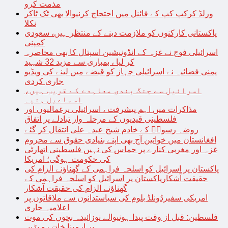
مذمت کرو
ورلڈ کرکپ کپ کے فائنل میں احتجاج کرنیوالا بھی ٹک ٹاکر
نکلا
پاکستانی کارکنوں کو ملازمت دینے کے منتظر ہیں، سعودی
کمپنی
اسرائیلی فوج نے غزہ کے انڈونیشین اسپتال کا بھی محاصرہ
کر لیا ، بمباری سے مزید 32 شہید
یمنی فضائیہ نے اسرائیلی جہاز کو قبضے میں لینے کی ویڈیو
جاری کردی
اسرائیل سے جنگ بندی معاہدے کے قریب ہیں،
اسماعیل ہنیہ
مذاکرات میں اہم پیشرفت ، اسرائیلی یرغمالیوں اور
فلسطینی قیدیوں کے مرحلہ وار تبادلے پر اتفاق
روضہ رسولؐ کے خادم شیخ عبدہ علی انتقال کر گئے
افغانستان میں خواتین آج بھی اپنے بنیادی حقوق سے محروم
غزہ اور مغربی کنارے پر حماس کی نہیں فلسطینی اتھارٹی
کی حکومت ہوگی؛ امریکا
پاکستان پر اسرائیل کو اسلحہ فراہمی کے گھناؤنے الزام کی
حقیقت آشکارپاکستان پر اسرائیل کو اسلحہ فراہمی کے
گھناؤنے الزام کی حقیقت آشکار
امریکی سفیرڈونلڈ بلوم کی سیاستدانوں سے ملاقاتوں پر
اعلامیہ جاری
فلسطین: قبل از وقت پیدا ہونیوالے نوزائیدہ بچوں کی موت
پر ارمینا خان رو پڑیں