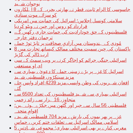
نوجوان شہید
جاسوسی کا الزام ثابت، قطر نے بھارتی بحریہ کے 8 اہلکاروں
کو سزائے موت سنادی
سلامتی کونسل اجلاس؛ اسرائیل کی حمایت میں امریکی
قرارداد کو روس اور چین نے ویٹو کردیا
فلسطینیوں کے حق خودارادیت کی حمایت جاری رکھیں گے،
ترجمان دفتر خارجہ
مُودی کے ہندوستان میں آزادیِ صحافت پر تابڑ توڑ حملے
پاکستان کی چین سمیت مختلف ممالک کیساتھ تجارت میں 8
ارب ڈالر کی گڑبڑ
اسرائیلی جنگی جرائم کو اجاگر کرنے پر ویب سمٹ کے سی
ای او مستعفی
اسرائیل کا غزہ پر بڑے زمینی حملے کا دعویٰ ، بمباری سے
مزید سینکڑوں فلسطینی شہید
افغان شہریوں کی وطن واپسی،مزید 4239 افراد واپس چلے
گئے
اسرائیلی بمباری سے شہید فلسطینیوں کی تعداد 6500 سے
متجاوز، 16 ہزار سے زائد زخمی
فلسطینی 56 سال سے جبر اور گٹھن میں جکڑے ہوئے ہیں؛
اقوامِ متحدہ
غزہ پر پھر بموں کی بارش ، مزید 704 فلسطینی شہید ،
اسلامی ممالک اسرائیل سے تعلقات ختم کریں ، حماس
مغربی کنارے پر بھی اسرائیلی بمباری؛ مجموعی شہادتیں 5