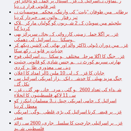
رہنماؤں نےاسرائیل کے غزہ اسپتال پر حملے کو ناجائز اور
غیر قانونی قرار دے دیا
برطانیہ میں طوفان “بابت” کی وارننگ، محکمہ موسمیات نے
تیز رفتار ہوائوں سے خبردار کردیا
بیلجیئم میں سویڈن کے 2 شہریوں کو گولیاں مارکر ہلاک
کردیا گیا
غزہ پر اگلا حملہ زمینی کارروائی کے بجائے سرپرائز بھی
ہوسکتا ہے، اسرائیل کی دھمکی
غزہ میں دوران ڈیوٹی ڈاکٹر والد اور بھائی کی لاشیں دیکھ کر
جذبات پر قابو نہ رکھ سکا
غزہ جنگ کا اگلا مرحلہ مختلف ہو سکتا ہے، اسرائیلی فوج
بھارتی سپریم کورٹ نے ہم جنس شادی کو قانونی حیثیت
دینے سے معذوری ظاہر کردی
جاپان کا غزہ کے لیے 10 ملین ڈالر امداد کا اعلان
جنگ مزید پھیلنے کا خدشہ ، ایک ہزار امریکی اسرائیل سے
نکل گئے
شہداء کی تعداد 2600 ہو گئی ، مردہ خانے بھر گئے ، غزہ
سے 11 لاکھ فلسطینیوں کا انخلاء
اسرائیل کے حامی امریکی چینل نے3 مسلمان اینکرز کو
معطل کردیا
غزہ پر قبضہ کرنا اسرائیل کی بڑی غلطی ہوگی: امریکی
صدر
غزہ پر اسرائیلی جارحیت کا سلسلہ جاری، 2600 سے زائد
فلسطینی شہید