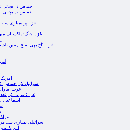
حماس نہ بچاتی تو
حماس نہ بچاتی تو
غزہ پر بمباری سے مزید 250 شہید ، رملہ میں خاتون فلسطینی س
غزہ جنگ؛ پاکستان میں
رو
غزہ: ‘آج بھی صبح ہمیں ناش
آئی
امریکا کا 2030 تک چاند پر ایک بار پھر انسانی
اسرائیل کی حماس کو 35 قیدیوں کی رہائی کے بدلے 7 روزہ جنگ بندی کی 
عرب امارات
غزہ؛ شہدا کی تعداد 20 ہزار ہوگئی، اقوام متحدہ کی قرارداد پر ووٹنگ 
اسماعیل ہن
سا
د
ورلڈ بینک ن
اسرائیلی بمباری سے مزید 100 فلسطینی شہید ، العودہ اسپتال فوجی بیرک می
امریکا میں