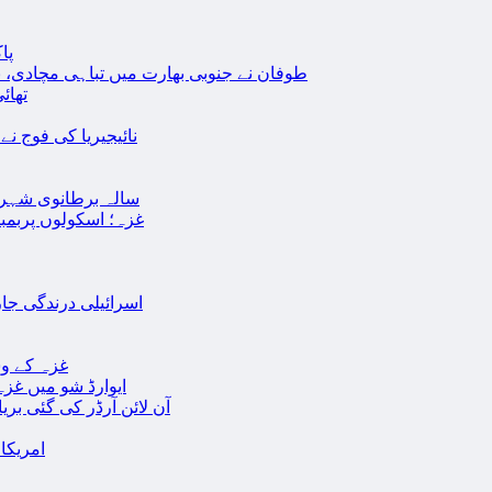
پا
طوفان نے جنوبی بھارت میں تباہی مچادی، نوا
تھائی
نائیجیریا کی فوج نے غل
19 سالہ برطانوی شہ
غزہ؛ اسکولوں پربمباری سے50 شہید، درجنوں اسرائیلی ٹی
اسرائیلی درندگی ج
غزہ کے وس
“ایوارڈ شو میں غز
آن لائن آرڈر کی گئی بر
امریکا میں 