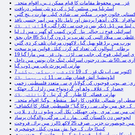
غزہ میں محفوظ مقامات کا قیام ممکن نہیں، اقوام متحدہ
آسٹریلیا میں مینٹس کیڑے کی دو نئی نسلیں دریافت
کستانی خاتون جویریہ منگیتر سے شادی کیلیے بھارت پہنچ گئیں
فراد ہلاک ، آندھرا پردیش اور تامل ناڈو میں ایمر جنسی نافذ
 لینڈ میں ڈبل ڈیکر بس درخت سے ٹکرا گئی، 14 افراد ہلاک
اسرائیلی فوج نے جبالیہ پناہ گزین کیمپ کو گھیرے میں لے لیا
طی سے میلاد النبی کی تقریب پر ڈرون گرا دیا؛ 85 جاں بحق
یورپ میں برڈ فلو پھیل گیا ، لاکھوں مرغیاں تلف کر دی گئیں
برطانیہ آنیوالوں کی تعداد کم کرنے کیلئے قوانین مزید سخت
ری اسرائیلی فوج کی جانب سے لڑتے ہوئے غزہ میں مارا گیا
نک خان یونس میں داخل
بھارتی ائیرپورٹ پانی میں ڈوب گیا
7 اکتوبر سے اب تک غزہ کے 19 لاکھ شہری بے گھر ہوگئے
انڈونیشیا: آتش فشاں پھٹنے سے 11 کوہ پیما ہلاک
اری: صہیونی فوجیوں کی گولاباری سے متعدد فلسطینی زخمی
خضدار کے علاقے وڈھ اور گردونواح میں زلزلے کے جھٹکے
بھارتی فضائیہ کا طیارہ گر کر تباہ، 2پائلٹس ہلاک
طی اور شمالی علاقوں کا رابطہ منقطع ہوگیا: اقوام متحدہ
ہ کے حق میں بولنے سے روکا گیا”؛ فلسطینی فنکار کا انکشاف
یانی میں سے ‘مری ہوئی چھپکلی’ نکل آئی، ویڈیو نے دل دہلا دیے
انجوجس دن پاکستان گئی ہمارے لیے مرگئی،والدگیان پرساد
خوبصورت جزیرہ صرف 25 لاکھ ڈالرز میں برائے فروخت
کینیڈا جانے کے خواہش مندوں کیلئے خوشخبری
امریکا میں اسرائیلی قونصلیٹ کے باہر خاتون کی خودسوزی