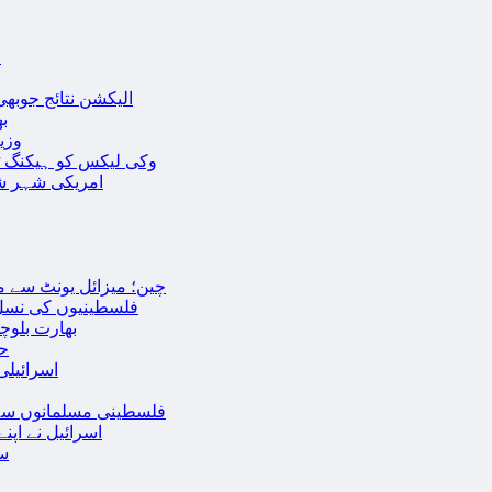
ا
الیکشن نتائج جوبھی
بھا
وزی
وکی لیکس کو ہیکنگ ٹولز ل
امریکی شہر شک
چین؛ میزائل یونٹ سے منسلک 4 جرنیلوں سمیت 9 فوجی اہلکارپ
فلسطینیوں کی نسل 
بھارت بلوچ
حما
اسرائیلی
فلسطینی مسلمانوں سے 
اسرائیل نے اپ
سع