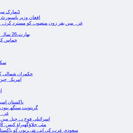
ڈنمارک میں
افغان وزیر پاسپورٹ 
غزہ میں بفر زون منصوبے کو مسترد کرتے ہی
بھارت،26 سالہ ڈاکٹر شاہانہ نے جہیز کے تقاضے پر اپنی زندگی کا خاتمہ کر لیا
حماس کی 
سکھ
حکمراں شمالی کور
امریکہ چین
ا
پاکستان اسر
گرپتونت سنگھ پنوں ق
غزہ ک
< > اسرائیلی فوج نے جیل 
9 مئی جلاؤگھیراؤ کیس: 8 پی ٹی آئی رہنماؤں کے ناقابل ضمانت وارنٹ گرفتاری جاری
سعودی عرب کی اپنے شہریوں کو پاکستان سمیت 25 ممالک جانے سے اجتناب