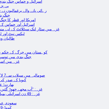
اسرائیل و حماس جنگ بندی میں 2 روز کی توسیع، حماس نے مزید 11 یرغم
بی جے 
رہائی پانے والے یرغمالیوں نے
جنگ بن
امریکا اور قطر کا جنگ
اسرائیل اور حماس کے
غزہ میں سٹار لنک سیٹلائٹ کے لیے م
ٹیکس نیٹ اور ٹی
طالبان وز
< > کوہستان میں جرگے کے حکم 
جنگ بندی میں توسیع 
غزہ میں اسر
صومالیہ میں سیلاب سے7 لاکھ افراد بے گھر،بڑے پیمانے پر زرعی زمین تباہ، پل بھی بہہ گئے
کیوبا کے صدر کی
بھارت؛ عد
غزہ: “آپ مجھے چھوڑ گئیں،
غزہ: 49 دن اسرائیلی بمباری کے بعد عارضی جنگ بندی، فلسطینیوں کی اپنے گھر واپسی
سعودی عرب 
کووڈ-19 کے بعد چین میں ایک اور پُراسرار قسم کی بیماری پھیلنے لگی