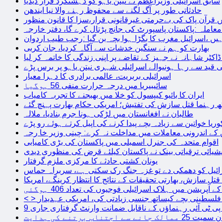
سابق اسرائیلی وزیراعظم نے نیتن یاہو کو دہشتگرد قرار دیدیا
حادثاتی طور پر آگ لگنے سے محفوظ رہنے والا نیا ایندھن
 قرآن پاک کی بےحرمتی غیرقانونی قرار،سزا کا قانون منظور
معاملہ :پاکستان پاسپورٹ کی جانچ پڑتال کرے گا، دفتر خارجہ
ں ،اسرائیل مغرب کا بگڑا ہوا بچہ بن گیا :رجب طیب اردوان
بھارت کو ہم نے سنگین خدشات سے آگاہ کردیا، جان کربی
قید سے رہا ہونیوالے اسرائیلی شہری نیتن یاہو پر برس پڑے
اسرائیلی بربریت، عالمی برادری کا دہرا معیار
سائیبیریا میں درجہ حرارت منفی 56 ہوگیا
ایران کا بائیو کیپسول کو خلا میں بھیجنے کا تجربہ کامیاب
 رہنما قتل سازش کی تفتیش؛ امریکی حکام بھارت پہنچ گئے
طالبان نے افغانستان میں لڑکی ہونا جرم بنادیا، ملالہ
یا خواتین سے زیادہ بچے پیدا کرنے کی اپیل کرتے ہوئے رو پڑے
 کے اندرونی معاملات میں مداخلت نہ کرے: چینی وزیر خا رجہ
اقوام متحدہ کی جنرل اسمبلی میں پاکستان کی بڑی کامیابی
یشیائی ترقیاتی بینک نے پاکستان کیلئے قرض کی منظوری دیدی
یونان کشتی حادثے کا مرکزی ملزم گرفتار
ائیل کو دھمکی دے تو غزہ جنگ رک سکتی ہے، سربراہ حماس
تل سازش، بھارتی تحقیقات کے نتائج کا انتظار کرینگے، امریکا
ے آپریشن میں ہلاک اسرائیلی فوجیوں کی تعداد 406 ہوگئی
میں فلسطینی بچے کیساتھ جنسی زیادتی کی، امریکی عہدیدار
 برتنے کی ہدایت