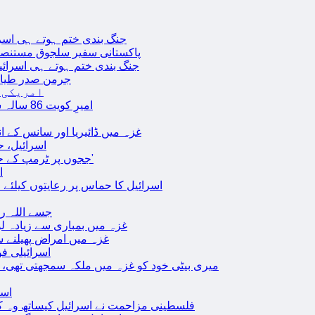
جنگ بندی ختم ہوتے ہی اسرئیل کے 
پاکستانی سفیر سلجوق مستنصر 
جنگ بندی ختم ہوتے ہی اسرائیل کے غ
جرمن صدر طیارے
امریکی 
امیرِ کویت 86 سالہ شیخ نواف الاحمد کی اچانک طبیعت بگڑ گئی؛ اسپتال میں داخل
غزہ میں ڈائیریا اور سانس کے ان
اسرائیل، 
‘ججوں پر ٹرمپ کے حملے روکنے کا واحد طریقہ ہے کہ انہیں جیل میں ڈال دیا جائے’
ا
اسرائیل کا حماس پر رعایتوں کیلئے 
جسے اللہ رکھے؛ غزہ
غزہ میں بمباری سے زیادہ 
غزہ میں امراض پھیلنے 
اسرائیلی فو
میری بیٹی خود کو غزہ میں ملکہ سمجھتی تھی،
اسر
فلسطینی مزاحمت نے اسرائیل کیساتھ وہ ک