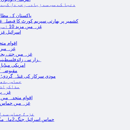
دنیا کے سب سے زیادہ رحم دل کہے
پاکستان کے مطال
کشمیر پر بھارتی سپریم کورٹ کا فیصلہ غی
غزہ میں مزید 10 اسرائیلی فوجی ہلاک؛ 2 یرغمالی فوجیوں کی لاشیں بھی برآمد
اسرائیل غز
ب
اقوام مت
غزہ میں
غزہ میں جتنے بچے قتل ہوئے اُت
18 ہزار سے زائدفلسطی
امریکی میڈیا ن
مقبوضہ ک
مودی سرکار کی غنڈہ گردی؛ حر
حماس ہتھی
مذاکرات 
غزہ پ
اقوام متحدہ میں فلسطینیوں کے 
غزہ میں حماس کی
غزہ؛ حماس سے ل
حماس اسرائیل جنگ،2ماہ مکمل: غزہ شہرتباہ،7ہزاربچوں سمیت16ہزارفلسطینی شہید