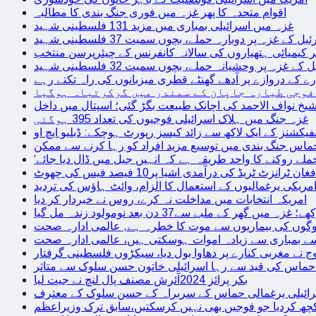
اقوام متحدہ کا پھر غزہ میں فوری جنگ بندی کا مطالبہ
غزہ میں اسرائیلی بمباری میں مزید 131 فلسطینی شہید
غزہ پر دوبارہ حملے، بچوں سمیت 37 فلسطینی شہید
کیمیائی ہتھیاروں کی سالانہ کانفرنس کے چیئرپرسن منتخب
زہ پر وحشیانہ حملے، بچوں سمیت 32 فلسطینی شہید
 کے دروازے پر آدھے گھنٹے قطری میزبانوں کی راہ تکتے رہے
فوجی طیارہ جاپان کے سمندر میں گرکرتباہ ہوگیا
غزہ جنگ میں ہلاک اسرائیلی فوجیوں کی تعداد 395 ہوگئی
فیکشنز کے ایک لاکھ سے زائد کیسز رپورٹ ہوچکے: ڈبلیو ایچ او
حماس جنگ بندی میں توسیع مزید افراد کو رہا کرنے سے ممکن
فغان ٹرانزٹ ٹریڈ کی درآمدی اشیا پر10 فیصد فیس کی چھوٹ
امریکی یرغمالیوں کے استعمال کا الزام، وائٹ ہاؤس کی تردید
امریکہ انتخابات میں مداخلت نہ کرے، روس نے خبردار کر دیا
 میں گھر کے ملبے سے37 دن بعد نومولود زندہ مل گیا
لوگوں کی بیماریوں سے موت کا خطرہ ہے, عالمی ادارہ صحت
سے بمباری سے زیادہ اموات ہوسکتی ہیں، عالمی ادارہ صحت
ج نے مغربی کنارے پر دھاوا بول دیا، سیکڑوں فلسطینی گرفتار
 حماس کی قید سے رہا اسرائیلی خاتون حسن سلوک سے متاثر
بکر پرائز 2024آئرش مصنف پال لنچ نے جیت لیا
ائیلی یرغمالی حماس کے سربراہ کے حسن سلوک کے معترف
چھ کردیا جو فوجیں بھی نہیں کرسکتیں،سابق ترک وزیراعظم