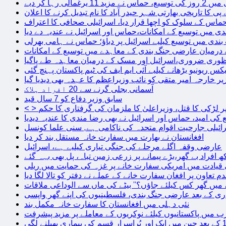
الی رہا کر دیے
پی کا تاریخی بھارتی شہر حیدر آباد کا نام تبدیل کرنے کا اعلان
 حماس کے سلوک کو اچھا قرار دیا، اسرائیلی صحافی کا اعتراف
دی میں توسیع کے امکانات،حماس اور اسرائیل نے عندیہ دے دیا
 بندی میں توسیع کیلیے اسرائیل پر دباؤ؛ حماس نے ہامی بھرلی
 درمیان عارضی جنگ بندی کے معاہدے میں توسیع کے امکانات
نظوری ضروری،اسرائیل اور مسک کے درمیان معاہدہ طے پاگیا
کس ریونیو بڑھانے کیلیے آئی ایم ایف کی ٹیم پاکستان پہنچ گئی
یر خارجہ امیر متقی کو نائب وزیراعظم کا عہدہ بھی دیدیا گیا
آسمانی بجلی گرنے سے 20 افراد ہلاک
سابق وزیر دفاع کو 7 سال قید
پر لڑکی کا قتل، وزیراعلیٰ کا ملزمان کی گرفتاری کا حکم
کی امید، حماس اور اسرائیل نے بھی رضا مندی کا عندیہ دیدیا
ائیلی جارحیت اقوام متحدہ کی ناکامی ہے, سنی علما کونسل
افغانستان نے بھارت میں سفارت خانہ مستقل بند کر دیا
عارضی وقفہ اگلے مرحلے کی جنگی تیاری کیلیے ہے، اسرائیل
 قیادت میں امریکی سفارت خانے پر غزہ کی حمایت میں ریلی
م تعاون پر افغان سفارت خانے کے عملے نے دفتر کو تالا لگا دیا
 میں گھر کس کیلئے جاؤں؟” بیٹے کی ماں سے الوداعی ملاقات
نئی دہلی میں افغانستان کا سفارت خانہ مکمل بند
میں پاکستانیوں کیلئے نوکریوں کے معاملے پر مزید پیشرفت