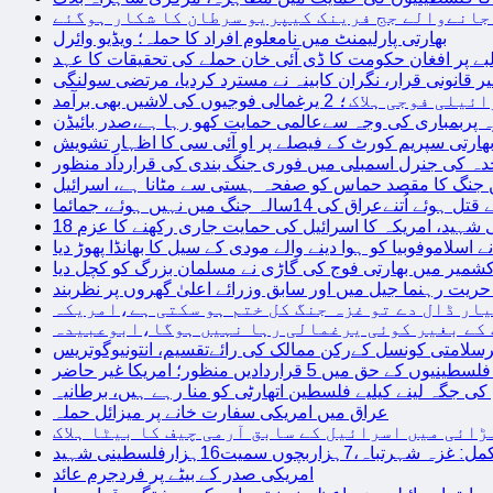
 جانےوالے جج فرینک کیپریو سرطان کا شکار ہوگئے
بھارتی پارلیمنٹ میں نامعلوم افراد کا حملہ؛ ویڈیو وائرل
بے پر افغان حکومت کا ڈی آئی خان حملے کی تحقیقات کا عہد
ر قانونی قرار، نگران کابینہ نے مسترد کردیا، مرتضی سولنگی
ہ پربمباری کی وجہ سےعالمی حمایت کھو رہا ہے،صدر بائیڈن
ھارتی سپریم کورٹ کے فیصلے پر او آئی سی کا اظہارِ تشویش
حدہ کی جنرل اسمبلی میں فوری جنگ بندی کی قرارداد منظور
 جنگ کا مقصد حماس کو صفحہ ہستی سے مٹانا ہے، اسرائیل
نےعراق کی 14سالہ جنگ میں نہیں ہوئے، جمائما
نی شہید، امریکہ کا اسرائیل کی حمایت جاری رکھنے کا عزم
ے اسلاموفوبیا کو ہوا دینے والے مودی کے سیل کا بھانڈا پھوڑ دیا
شمیر میں بھارتی فوج کی گاڑی نے مسلمان بزرگ کو کچل دیا
یت رہنما جیل میں اور سابق وزرائے اعلیٰ گھروں پر نظربند
ار ڈال دے تو غزہ جنگ کل ختم ہو سکتی ہے،امریکہ
کے بغیر کوئی یرغمالی رہا نہیں ہوگا،ابوعبیدہ
رسلامتی کونسل کےرکن ممالک کی رائےتقسیم، انتونیوگوتریس
حق میں 5 قراردادیں منظور؛ امریکا غیر حاضر
 جگہ لینے کیلیے فلسطین اتھارٹی کو منا رہے ہیں، برطانیہ
عراق میں امریکی سفارت خانے پر میزائل حملہ
ڑائی میں اسرائیل کے سابق آرمی چیف کا بیٹا ہلاک
امریکی صدر کے بیٹے پر فردجرم عائد