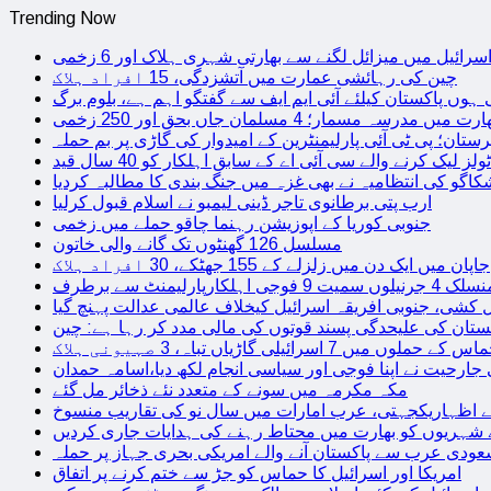
Trending Now
سرائیل میں میزائل لگنے سے بھارتی شہری ہلاک اور 6 زخمی
چین کی رہائشی عمارت میں آتشزدگی، 15 افراد ہلاک
 ہوں پاکستان کیلئے آئی ایم ایف سے گفتگو اہم ہے، بلوم برگ
رت میں مدرسہ مسمار؛ 4 مسلمان جاں بحق اور 250 زخمی
رستان؛ پی ٹی آئی پارلیمنٹرین کے امیدوار کی گاڑی پر بم حملہ
یک کرنے والے سی آئی اے کے سابق اہلکار کو 40 سال قید
اگو کی انتظامیہ نے بھی غزہ میں جنگ بندی کا مطالبہ کردیا
ارب پتی برطانوی تاجر ڈینی لیمبو نے اسلام قبول کرلیا
جنوبی کوریا کے اپوزیشن رہنما چاقو حملے میں زخمی
مسلسل 126 گھنٹوں تک گانے والی خاتون
جاپان میں ایک دن میں زلزلے کے 155 جھٹکے، 30 افراد ہلاک
ارلیمنٹ سے برطرف
کشی، جنوبی افریقہ اسرائیل کیخلاف عالمی عدالت پہنچ گیا
ستان کی علیحدگی پسند قوتوں کی مالی مدد کر رہا ہے: چین
س کے حملوں میں 7 اسرائیلی گاڑیاں تباہ، 3 صہیونی ہلاک
 جارحیت نے اپنا فوجی اور سیاسی انجام لکھ دیا،اسامہ حمدان
مکہ مکرمہ میں سونے کے متعدد نئے ذخائر مل گئے
اظہاریکجہتی، عرب امارات میں سال نو کی تقاریب منسوخ
نے شہریوں کو بھارت میں محتاط رہنے کی ہدایات جاری کردیں
ودی عرب سے پاکستان آنے والے امریکی بحری جہاز پر حملہ
امریکا اور اسرائیل کا حماس کو جڑ سے ختم کرنے پر اتفاق