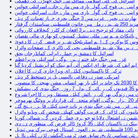
اسرائیل کی کئی اسلامی ممالک سے جنگ چھیڑنے کی دھمکی
 اپنی ہی فوج کی گولہ باری میں مارے جاتے، اسرائیلی خواتین
 اپنی ہی فوج کی گولہ باری میں مارے جاتے، اسرائیلی خواتین
بھارت نے بحیرہ عرب میں 3 جنگی بحری جہاز تعینات کر دیئے
یاستدان گرفتار
ذاتی مفاد کو ترجیح دینے پر3 افغان کرکٹرز کیخلاف کارروائی
 بائیکاٹ مہم سے ملٹی نیشنل کمپنیوں کو بھاری مالی نقصان
س کا یوکرین کے اہم اسٹریٹجک شہر پر قبضہ کرنے کا دعویٰ
تہ نہیں ملا’، شہید فلسطینی بچی کی ڈائری کے صفحات وائرل
اسرائیل کا دمشق پر حملہ، ایرانی کمانڈرجاں بحق
غزہ میں جنگ جلد ختم نہیں ہوگی، اسرائیلی وزیراعظم
 ایم ایف کی شرط، ای ایکس آئی ایم بینک کو آپریشنل کردیا گیا
ترکیہ کا پاکستانیوں کیلئے ای ویزا جاری کرنے کا اعلان
امریکی صدر نے دفاعی پالیسی بل پر دستخط کر دیئے
 مشن بھیجنے کا منصوبہ
پیشکش
 میں زندگی بھر کی رہائش کیلئے مستقل ویزے کا اجرا شروع
پھرموخر
یہ غزہ میں نئی جنگ بندی پر بات چیت کیلئے قاہرہ پہنچ گئے
نپوں کی لڑائی کے قریب گولف کھیلتے شخص کی ویڈیو وائرل
شمن نے اشتعال دلایا تو جوہری حملہ کردیں گے، شمالی کوریا
ے پاکستان کیلئے 35 کروڑ ڈالر قرض کی منظوری دے دی
ں تبدیل
 نئی سیاسی تاریخ، سابق صدر ٹرمپ الیکشن لڑنے کیلیے نااہل