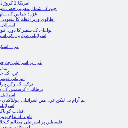
امریکا:1 کروڑ ڈالرز سے زائد مالیت کی ای-سگریٹس اسمگل کرنے کی کوشش
چین کے شمال مغربی حصے میں زلزلے سے ہلاک
غزہ؛ حماس کے ہاتھوں مزید 7 اسرائیلی فوجی ہلاک، 
اطالوی وزیراعظم کا سعودیہ 
اسرائیل کا
یواےای کے سفیر کا دورہ نیو
اسرائیلی طیاروں کی اسپتال اور 
غزہ: اسکو
غزہ پر اسرائیلی جارحیت 70 ویں روز بھی جاری: 18فلسطینی شہید ، در
دن 
“غزہ کے حا
امریکی قومی 
ترکیہ کے رکن پارل
برطانیہ: کرسمس کے موق
اسرائیل 
ہم آرام دہ لیکن غزہ میں اسرائیلی ہولناکیاں ج
اسرائیل
افغان حکومت TTP 
نام نہاد لداخ یون
فلسطین پر اسرائیلی مظالم کیخلاف
امریکا: یہودیو