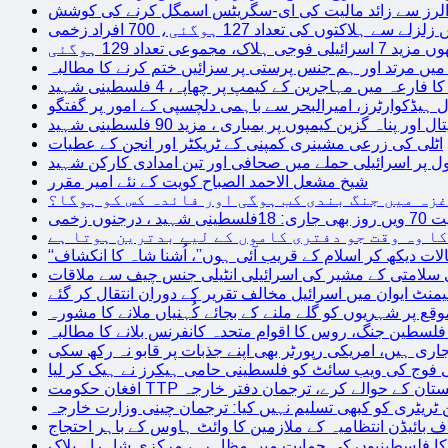
توں کی تعداد 127 ہوگئی، 700 افراد زخمی
مجموعی تعداد 129 ہوگئی
میں مرتد اور ہم جنس پرستی پر سزائیں ختم کرنے کا مطالبہ
 فارعہ میں مہاجرین کے کیمپ پر چھاپہ، 4 فلسطینی شہید
ل ہیڈکوارٹرز، امیرالبحر سے باہمی دلچسپی کے امور پر گفتگو
پناہ گزین کیمپوں پر بمباری ، مزید 90 فلسطینی شہید
اٹلی کی زرعی مشینری کمپنی کے ٹریکٹر اور انجن کے عطیات
ل پر اسرائیلی حملے میں صحافی اور تین امدادی کارکن شہید
شیخ مشعل الاحمد الصباح کویت کے نئے امیر مقرر
غزہ میں جنگ بندی کب ہوگی اور فائدہ کس کو ہوگا؟
جنوں زخمی
کا وہ وقت جو دفتری کاموں کے لیے بدترین ہوتا ہے
لات دیکھ کر اسلام کے قریب آئی ہوں”، اُشنا شاہ کا انکشاف
سلامتی کے مشیر کی اسرائیلی انٹیلی جنس چیف سے ملاقات
یمنٹ ایوان میں اسرائیل مخالف تقریر کے دوران انتقال کر گئے
ع پر شہریوں کو گلے ملنے کے بجائے کُہنیاں ملانے کا مشورہ
فلسطین جنگ، روس کا اقوام متحدہ کانفرنس بلانے کا مطالبہ
اری ہیں، امریکی رپورٹر بھی اپنے جذبات پر قابو نہ رکھ سکی
ی فوج کی ویب سائٹ کو فلسطینی حامی ہیکرز نے ہیک کر لیا
قیادت کو پاکستان کے حوالے کرے، ترجمان دفتر خارجہ
ین ٹریٹری کو کبھی تسلیم نہیں کیا: ترجمان چینی وزارت خارجہ
 بائیڈن انتظامیہ کے ملازمین کا وائٹ ہاوس کے باہر احتجاج
ں کا فلسطینیوں کی حمایت میں مظاہرہ، مرکزی شاہراہ بلاک