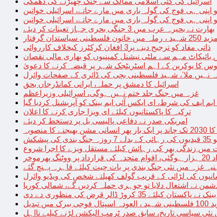
اسرائیل کی کئی اسلامی ممالک سے جنگ چھیڑنے کی دھمکی
 اپنی ہی فوج کی گولہ باری میں مارے جاتے، اسرائیلی خواتین
 اپنی ہی فوج کی گولہ باری میں مارے جاتے، اسرائیلی خواتین
بھارت نے بحیرہ عرب میں 3 جنگی بحری جہاز تعینات کر دیئے
یاستدان گرفتار
ذاتی مفاد کو ترجیح دینے پر3 افغان کرکٹرز کیخلاف کارروائی
 بائیکاٹ مہم سے ملٹی نیشنل کمپنیوں کو بھاری مالی نقصان
س کا یوکرین کے اہم اسٹریٹجک شہر پر قبضہ کرنے کا دعویٰ
تہ نہیں ملا’، شہید فلسطینی بچی کی ڈائری کے صفحات وائرل
اسرائیل کا دمشق پر حملہ، ایرانی کمانڈرجاں بحق
غزہ میں جنگ جلد ختم نہیں ہوگی، اسرائیلی وزیراعظم
 ایم ایف کی شرط، ای ایکس آئی ایم بینک کو آپریشنل کردیا گیا
ترکیہ کا پاکستانیوں کیلئے ای ویزا جاری کرنے کا اعلان
امریکی صدر نے دفاعی پالیسی بل پر دستخط کر دیئے
 مشن بھیجنے کا منصوبہ
پیشکش
 میں زندگی بھر کی رہائش کیلئے مستقل ویزے کا اجرا شروع
پھرموخر
یہ غزہ میں نئی جنگ بندی پر بات چیت کیلئے قاہرہ پہنچ گئے
نپوں کی لڑائی کے قریب گولف کھیلتے شخص کی ویڈیو وائرل
شمن نے اشتعال دلایا تو جوہری حملہ کردیں گے، شمالی کوریا
ے پاکستان کیلئے 35 کروڑ ڈالر قرض کی منظوری دے دی
ں تبدیل
 نئی سیاسی تاریخ، سابق صدر ٹرمپ الیکشن لڑنے کیلیے نااہل