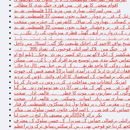
اقوام متحدہ کا پھر غزہ میں فوری جنگ بندی کا مطالبہ
غزہ میں اسرائیلی بمباری میں مزید 131 فلسطینی شہید
غزہ پر دوبارہ حملے، بچوں سمیت 37 فلسطینی شہید
کیمیائی ہتھیاروں کی سالانہ کانفرنس کے چیئرپرسن منتخب
زہ پر وحشیانہ حملے، بچوں سمیت 32 فلسطینی شہید
 کے دروازے پر آدھے گھنٹے قطری میزبانوں کی راہ تکتے رہے
فوجی طیارہ جاپان کے سمندر میں گرکرتباہ ہوگیا
غزہ جنگ میں ہلاک اسرائیلی فوجیوں کی تعداد 395 ہوگئی
فیکشنز کے ایک لاکھ سے زائد کیسز رپورٹ ہوچکے: ڈبلیو ایچ او
حماس جنگ بندی میں توسیع مزید افراد کو رہا کرنے سے ممکن
فغان ٹرانزٹ ٹریڈ کی درآمدی اشیا پر10 فیصد فیس کی چھوٹ
امریکی یرغمالیوں کے استعمال کا الزام، وائٹ ہاؤس کی تردید
امریکہ انتخابات میں مداخلت نہ کرے، روس نے خبردار کر دیا
 میں گھر کے ملبے سے37 دن بعد نومولود زندہ مل گیا
لوگوں کی بیماریوں سے موت کا خطرہ ہے, عالمی ادارہ صحت
سے بمباری سے زیادہ اموات ہوسکتی ہیں، عالمی ادارہ صحت
ج نے مغربی کنارے پر دھاوا بول دیا، سیکڑوں فلسطینی گرفتار
 حماس کی قید سے رہا اسرائیلی خاتون حسن سلوک سے متاثر
بکر پرائز 2024آئرش مصنف پال لنچ نے جیت لیا
ائیلی یرغمالی حماس کے سربراہ کے حسن سلوک کے معترف
چھ کردیا جو فوجیں بھی نہیں کرسکتیں،سابق ترک وزیراعظم