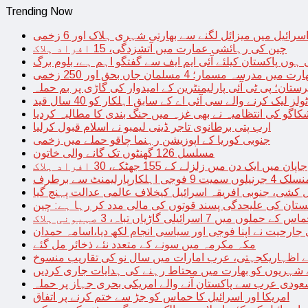
Trending Now
سرائیل میں میزائل لگنے سے بھارتی شہری ہلاک اور 6 زخمی
چین کی رہائشی عمارت میں آتشزدگی، 15 افراد ہلاک
 ہوں پاکستان کیلئے آئی ایم ایف سے گفتگو اہم ہے، بلوم برگ
رت میں مدرسہ مسمار؛ 4 مسلمان جاں بحق اور 250 زخمی
رستان؛ پی ٹی آئی پارلیمنٹرین کے امیدوار کی گاڑی پر بم حملہ
یک کرنے والے سی آئی اے کے سابق اہلکار کو 40 سال قید
اگو کی انتظامیہ نے بھی غزہ میں جنگ بندی کا مطالبہ کردیا
ارب پتی برطانوی تاجر ڈینی لیمبو نے اسلام قبول کرلیا
جنوبی کوریا کے اپوزیشن رہنما چاقو حملے میں زخمی
مسلسل 126 گھنٹوں تک گانے والی خاتون
جاپان میں ایک دن میں زلزلے کے 155 جھٹکے، 30 افراد ہلاک
ارلیمنٹ سے برطرف
کشی، جنوبی افریقہ اسرائیل کیخلاف عالمی عدالت پہنچ گیا
ستان کی علیحدگی پسند قوتوں کی مالی مدد کر رہا ہے: چین
س کے حملوں میں 7 اسرائیلی گاڑیاں تباہ، 3 صہیونی ہلاک
 جارحیت نے اپنا فوجی اور سیاسی انجام لکھ دیا،اسامہ حمدان
مکہ مکرمہ میں سونے کے متعدد نئے ذخائر مل گئے
اظہاریکجہتی، عرب امارات میں سال نو کی تقاریب منسوخ
نے شہریوں کو بھارت میں محتاط رہنے کی ہدایات جاری کردیں
ودی عرب سے پاکستان آنے والے امریکی بحری جہاز پر حملہ
امریکا اور اسرائیل کا حماس کو جڑ سے ختم کرنے پر اتفاق