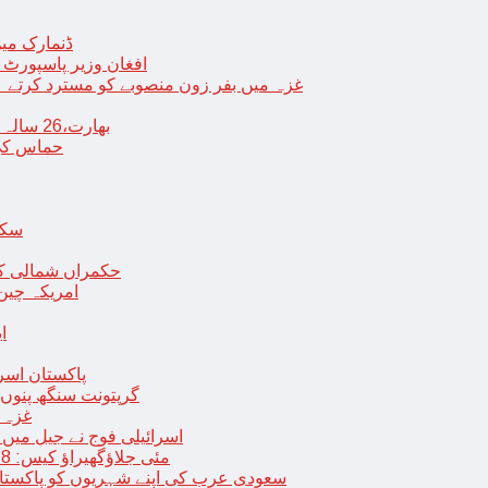
ڈنمارک میں
افغان وزیر پاسپورٹ 
غزہ میں بفر زون منصوبے کو مسترد کرتے ہی
بھارت،26 سالہ ڈاکٹر شاہانہ نے جہیز کے تقاضے پر اپنی زندگی کا خاتمہ کر لیا
حماس کی 
سکھ
حکمراں شمالی کور
امریکہ چین
ا
پاکستان اسر
گرپتونت سنگھ پنوں ق
غزہ ک
< > اسرائیلی فوج نے جیل 
9 مئی جلاؤگھیراؤ کیس: 8 پی ٹی آئی رہنماؤں کے ناقابل ضمانت وارنٹ گرفتاری جاری
سعودی عرب کی اپنے شہریوں کو پاکستان سمیت 25 ممالک جانے سے اجتناب