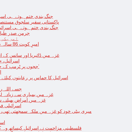
جنگ بندی ختم ہوتے ہی اسرئیل کے 
پاکستانی سفیر سلجوق مستنصر 
جنگ بندی ختم ہوتے ہی اسرائیل کے غ
جرمن صدر طیارے
امریکی 
امیرِ کویت 86 سالہ شیخ نواف الاحمد کی اچانک طبیعت بگڑ گئی؛ اسپتال میں داخل
غزہ میں ڈائیریا اور سانس کے ان
اسرائیل، 
‘ججوں پر ٹرمپ کے حملے روکنے کا واحد طریقہ ہے کہ انہیں جیل میں ڈال دیا جائے’
ا
اسرائیل کا حماس پر رعایتوں کیلئے 
جسے اللہ رکھے؛ غزہ
غزہ میں بمباری سے زیادہ 
غزہ میں امراض پھیلنے 
اسرائیلی فو
میری بیٹی خود کو غزہ میں ملکہ سمجھتی تھی،
اسر
فلسطینی مزاحمت نے اسرائیل کیساتھ وہ ک