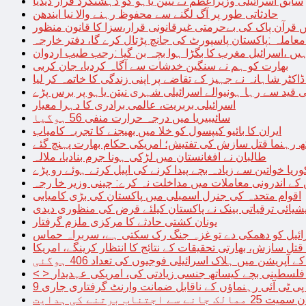
سابق اسرائیلی وزیراعظم نے نیتن یاہو کو دہشتگرد قرار دیدیا
حادثاتی طور پر آگ لگنے سے محفوظ رہنے والا نیا ایندھن
 قرآن پاک کی بےحرمتی غیرقانونی قرار،سزا کا قانون منظور
معاملہ :پاکستان پاسپورٹ کی جانچ پڑتال کرے گا، دفتر خارجہ
ں ،اسرائیل مغرب کا بگڑا ہوا بچہ بن گیا :رجب طیب اردوان
بھارت کو ہم نے سنگین خدشات سے آگاہ کردیا، جان کربی
قید سے رہا ہونیوالے اسرائیلی شہری نیتن یاہو پر برس پڑے
اسرائیلی بربریت، عالمی برادری کا دہرا معیار
سائیبیریا میں درجہ حرارت منفی 56 ہوگیا
ایران کا بائیو کیپسول کو خلا میں بھیجنے کا تجربہ کامیاب
 رہنما قتل سازش کی تفتیش؛ امریکی حکام بھارت پہنچ گئے
طالبان نے افغانستان میں لڑکی ہونا جرم بنادیا، ملالہ
یا خواتین سے زیادہ بچے پیدا کرنے کی اپیل کرتے ہوئے رو پڑے
 کے اندرونی معاملات میں مداخلت نہ کرے: چینی وزیر خا رجہ
اقوام متحدہ کی جنرل اسمبلی میں پاکستان کی بڑی کامیابی
یشیائی ترقیاتی بینک نے پاکستان کیلئے قرض کی منظوری دیدی
یونان کشتی حادثے کا مرکزی ملزم گرفتار
ائیل کو دھمکی دے تو غزہ جنگ رک سکتی ہے، سربراہ حماس
تل سازش، بھارتی تحقیقات کے نتائج کا انتظار کرینگے، امریکا
ے آپریشن میں ہلاک اسرائیلی فوجیوں کی تعداد 406 ہوگئی
میں فلسطینی بچے کیساتھ جنسی زیادتی کی، امریکی عہدیدار
 برتنے کی ہدایت