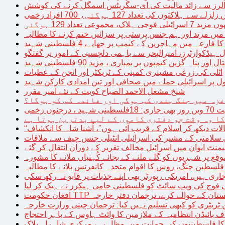
توں کی تعداد 127 ہوگئی، 700 افراد زخمی
مجموعی تعداد 129 ہوگئی
میں مرتد اور ہم جنس پرستی پر سزائیں ختم کرنے کا مطالبہ
 فارعہ میں مہاجرین کے کیمپ پر چھاپہ، 4 فلسطینی شہید
ل ہیڈکوارٹرز، امیرالبحر سے باہمی دلچسپی کے امور پر گفتگو
پناہ گزین کیمپوں پر بمباری ، مزید 90 فلسطینی شہید
اٹلی کی زرعی مشینری کمپنی کے ٹریکٹر اور انجن کے عطیات
ل پر اسرائیلی حملے میں صحافی اور تین امدادی کارکن شہید
شیخ مشعل الاحمد الصباح کویت کے نئے امیر مقرر
غزہ میں جنگ بندی کب ہوگی اور فائدہ کس کو ہوگا؟
جنوں زخمی
کا وہ وقت جو دفتری کاموں کے لیے بدترین ہوتا ہے
لات دیکھ کر اسلام کے قریب آئی ہوں”، اُشنا شاہ کا انکشاف
سلامتی کے مشیر کی اسرائیلی انٹیلی جنس چیف سے ملاقات
یمنٹ ایوان میں اسرائیل مخالف تقریر کے دوران انتقال کر گئے
ع پر شہریوں کو گلے ملنے کے بجائے کُہنیاں ملانے کا مشورہ
فلسطین جنگ، روس کا اقوام متحدہ کانفرنس بلانے کا مطالبہ
اری ہیں، امریکی رپورٹر بھی اپنے جذبات پر قابو نہ رکھ سکی
ی فوج کی ویب سائٹ کو فلسطینی حامی ہیکرز نے ہیک کر لیا
قیادت کو پاکستان کے حوالے کرے، ترجمان دفتر خارجہ
ین ٹریٹری کو کبھی تسلیم نہیں کیا: ترجمان چینی وزارت خارجہ
 بائیڈن انتظامیہ کے ملازمین کا وائٹ ہاوس کے باہر احتجاج
ں کا فلسطینیوں کی حمایت میں مظاہرہ، مرکزی شاہراہ بلاک