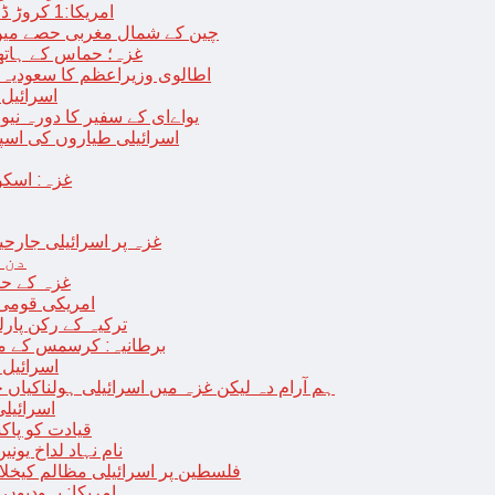
امریکا:1 کروڑ ڈالرز سے زائد مالیت کی ای-سگریٹس اسمگل کرنے کی کوشش
چین کے شمال مغربی حصے میں زلزلے سے ہلاک
غزہ؛ حماس کے ہاتھوں مزید 7 اسرائیلی فوجی ہلاک، 
اطالوی وزیراعظم کا سعودیہ 
اسرائیل کا
یواےای کے سفیر کا دورہ نیو
اسرائیلی طیاروں کی اسپتال اور 
غزہ: اسکو
غزہ پر اسرائیلی جارحیت 70 ویں روز بھی جاری: 18فلسطینی شہید ، در
دن 
“غزہ کے حا
امریکی قومی 
ترکیہ کے رکن پارل
برطانیہ: کرسمس کے موق
اسرائیل 
ہم آرام دہ لیکن غزہ میں اسرائیلی ہولناکیاں ج
اسرائیل
افغان حکومت TTP 
نام نہاد لداخ یون
فلسطین پر اسرائیلی مظالم کیخلاف
امریکا: یہودیو