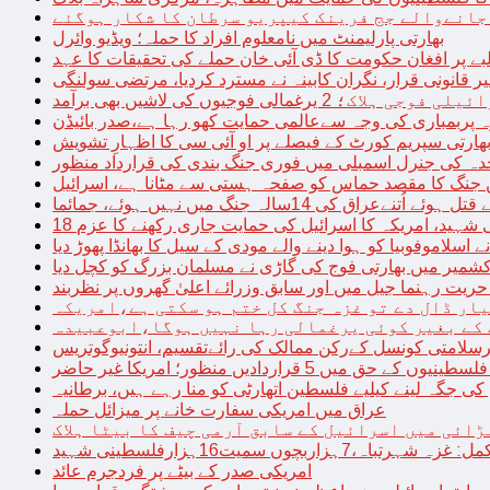
 جانےوالے جج فرینک کیپریو سرطان کا شکار ہوگئے
بھارتی پارلیمنٹ میں نامعلوم افراد کا حملہ؛ ویڈیو وائرل
بے پر افغان حکومت کا ڈی آئی خان حملے کی تحقیقات کا عہد
ر قانونی قرار، نگران کابینہ نے مسترد کردیا، مرتضی سولنگی
ہ پربمباری کی وجہ سےعالمی حمایت کھو رہا ہے،صدر بائیڈن
ھارتی سپریم کورٹ کے فیصلے پر او آئی سی کا اظہارِ تشویش
حدہ کی جنرل اسمبلی میں فوری جنگ بندی کی قرارداد منظور
 جنگ کا مقصد حماس کو صفحہ ہستی سے مٹانا ہے، اسرائیل
نےعراق کی 14سالہ جنگ میں نہیں ہوئے، جمائما
نی شہید، امریکہ کا اسرائیل کی حمایت جاری رکھنے کا عزم
ے اسلاموفوبیا کو ہوا دینے والے مودی کے سیل کا بھانڈا پھوڑ دیا
شمیر میں بھارتی فوج کی گاڑی نے مسلمان بزرگ کو کچل دیا
یت رہنما جیل میں اور سابق وزرائے اعلیٰ گھروں پر نظربند
ار ڈال دے تو غزہ جنگ کل ختم ہو سکتی ہے،امریکہ
کے بغیر کوئی یرغمالی رہا نہیں ہوگا،ابوعبیدہ
رسلامتی کونسل کےرکن ممالک کی رائےتقسیم، انتونیوگوتریس
حق میں 5 قراردادیں منظور؛ امریکا غیر حاضر
 جگہ لینے کیلیے فلسطین اتھارٹی کو منا رہے ہیں، برطانیہ
عراق میں امریکی سفارت خانے پر میزائل حملہ
ڑائی میں اسرائیل کے سابق آرمی چیف کا بیٹا ہلاک
امریکی صدر کے بیٹے پر فردجرم عائد