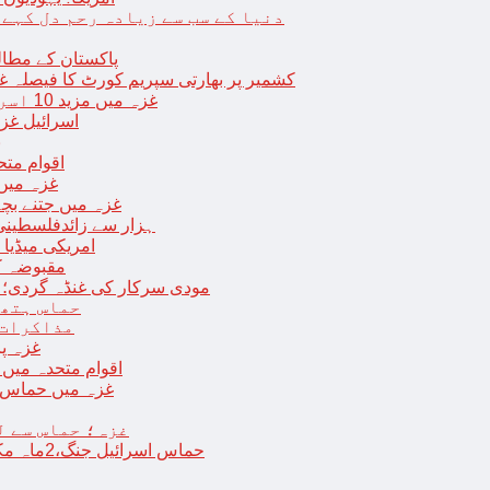
دنیا کے سب سے زیادہ رحم دل کہے
پاکستان کے مطال
کشمیر پر بھارتی سپریم کورٹ کا فیصلہ غی
غزہ میں مزید 10 اسرائیلی فوجی ہلاک؛ 2 یرغمالی فوجیوں کی لاشیں بھی برآمد
اسرائیل غز
ب
اقوام مت
غزہ میں
غزہ میں جتنے بچے قتل ہوئے اُت
18 ہزار سے زائدفلسطی
امریکی میڈیا ن
مقبوضہ ک
مودی سرکار کی غنڈہ گردی؛ حر
حماس ہتھی
مذاکرات 
غزہ پ
اقوام متحدہ میں فلسطینیوں کے 
غزہ میں حماس کی
غزہ؛ حماس سے ل
حماس اسرائیل جنگ،2ماہ مکمل: غزہ شہرتباہ،7ہزاربچوں سمیت16ہزارفلسطینی شہید