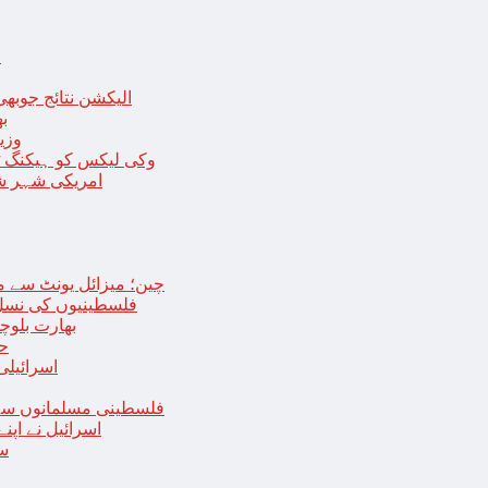
ا
الیکشن نتائج جوبھی
بھا
وزی
وکی لیکس کو ہیکنگ ٹولز ل
امریکی شہر شک
چین؛ میزائل یونٹ سے منسلک 4 جرنیلوں سمیت 9 فوجی اہلکارپ
فلسطینیوں کی نسل 
بھارت بلوچ
حما
اسرائیلی
فلسطینی مسلمانوں سے 
اسرائیل نے اپ
سع