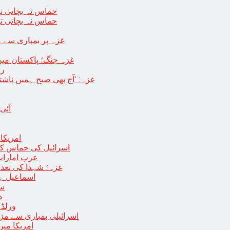
حماس نہ بچاتی تو
حماس نہ بچاتی تو
غزہ پر بمباری سے مزید 250 شہید ، رملہ میں خاتون فلسطینی س
غزہ جنگ؛ پاکستان میں
رو
غزہ: ‘آج بھی صبح ہمیں ناش
آئی
امریکا کا 2030 تک چاند پر ایک بار پھر انسانی
اسرائیل کی حماس کو 35 قیدیوں کی رہائی کے بدلے 7 روزہ جنگ بندی کی 
عرب امارات
غزہ؛ شہدا کی تعداد 20 ہزار ہوگئی، اقوام متحدہ کی قرارداد پر ووٹنگ 
اسماعیل ہن
سا
د
ورلڈ بینک ن
اسرائیلی بمباری سے مزید 100 فلسطینی شہید ، العودہ اسپتال فوجی بیرک می
امریکا میں