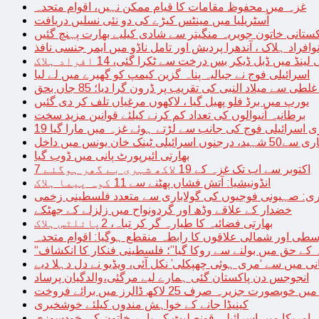
غزہ میں محفوظ مقامات کا قیام ممکن نہیں، اقوام متحدہ
آسٹریلیا میں مینٹس کیڑے کی دو نئی نسلیں دریافت
کستانی خاتون جویریہ منگیتر سے شادی کیلیے بھارت پہنچ گئیں
فراد ہلاک ، آندھرا پردیش اور تامل ناڈو میں ایمر جنسی نافذ
 لینڈ میں ڈبل ڈیکر بس درخت سے ٹکرا گئی، 14 افراد ہلاک
اسرائیلی فوج نے جبالیہ پناہ گزین کیمپ کو گھیرے میں لے لیا
طی سے میلاد النبی کی تقریب پر ڈرون گرا دیا؛ 85 جاں بحق
یورپ میں برڈ فلو پھیل گیا ، لاکھوں مرغیاں تلف کر دی گئیں
برطانیہ آنیوالوں کی تعداد کم کرنے کیلئے قوانین مزید سخت
ری اسرائیلی فوج کی جانب سے لڑتے ہوئے غزہ میں مارا گیا
نک خان یونس میں داخل
بھارتی ائیرپورٹ پانی میں ڈوب گیا
7 اکتوبر سے اب تک غزہ کے 19 لاکھ شہری بے گھر ہوگئے
انڈونیشیا: آتش فشاں پھٹنے سے 11 کوہ پیما ہلاک
اری: صہیونی فوجیوں کی گولاباری سے متعدد فلسطینی زخمی
خضدار کے علاقے وڈھ اور گردونواح میں زلزلے کے جھٹکے
بھارتی فضائیہ کا طیارہ گر کر تباہ، 2پائلٹس ہلاک
طی اور شمالی علاقوں کا رابطہ منقطع ہوگیا: اقوام متحدہ
ہ کے حق میں بولنے سے روکا گیا”؛ فلسطینی فنکار کا انکشاف
یانی میں سے ‘مری ہوئی چھپکلی’ نکل آئی، ویڈیو نے دل دہلا دیے
انجوجس دن پاکستان گئی ہمارے لیے مرگئی،والدگیان پرساد
خوبصورت جزیرہ صرف 25 لاکھ ڈالرز میں برائے فروخت
کینیڈا جانے کے خواہش مندوں کیلئے خوشخبری
امریکا میں اسرائیلی قونصلیٹ کے باہر خاتون کی خودسوزی