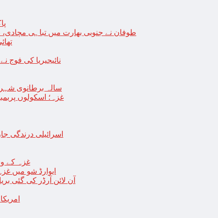
پا
طوفان نے جنوبی بھارت میں تباہی مچادی، نوا
تھائی
نائیجیریا کی فوج نے غل
19 سالہ برطانوی شہ
غزہ؛ اسکولوں پربمباری سے50 شہید، درجنوں اسرائیلی ٹی
اسرائیلی درندگی ج
غزہ کے وس
“ایوارڈ شو میں غز
آن لائن آرڈر کی گئی بر
امریکا میں 