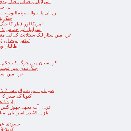
اسرائیل و حماس جنگ بندی میں 2 روز کی توسیع، حماس نے مزید 11 یرغم
بی جے 
رہائی پانے والے یرغمالیوں نے
جنگ بن
امریکا اور قطر کا جنگ
اسرائیل اور حماس کے
غزہ میں سٹار لنک سیٹلائٹ کے لیے م
ٹیکس نیٹ اور ٹی
طالبان وز
< > کوہستان میں جرگے کے حکم 
جنگ بندی میں توسیع 
غزہ میں اسر
صومالیہ میں سیلاب سے7 لاکھ افراد بے گھر،بڑے پیمانے پر زرعی زمین تباہ، پل بھی بہہ گئے
کیوبا کے صدر کی
بھارت؛ عد
غزہ: “آپ مجھے چھوڑ گئیں،
غزہ: 49 دن اسرائیلی بمباری کے بعد عارضی جنگ بندی، فلسطینیوں کی اپنے گھر واپسی
سعودی عرب 
کووڈ-19 کے بعد چین میں ایک اور پُراسرار قسم کی بیماری پھیلنے لگی