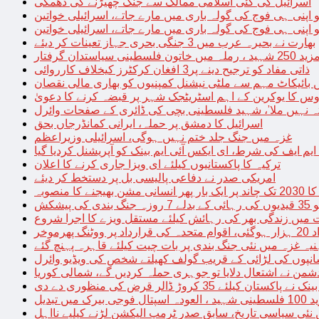
اسرائیل کی کئی اسلامی ممالک سے جنگ چھیڑنے کی دھمکی
 اپنی ہی فوج کی گولہ باری میں مارے جاتے، اسرائیلی خواتین
 اپنی ہی فوج کی گولہ باری میں مارے جاتے، اسرائیلی خواتین
بھارت نے بحیرہ عرب میں 3 جنگی بحری جہاز تعینات کر دیئے
یاستدان گرفتار
ذاتی مفاد کو ترجیح دینے پر3 افغان کرکٹرز کیخلاف کارروائی
 بائیکاٹ مہم سے ملٹی نیشنل کمپنیوں کو بھاری مالی نقصان
س کا یوکرین کے اہم اسٹریٹجک شہر پر قبضہ کرنے کا دعویٰ
تہ نہیں ملا’، شہید فلسطینی بچی کی ڈائری کے صفحات وائرل
اسرائیل کا دمشق پر حملہ، ایرانی کمانڈرجاں بحق
غزہ میں جنگ جلد ختم نہیں ہوگی، اسرائیلی وزیراعظم
 ایم ایف کی شرط، ای ایکس آئی ایم بینک کو آپریشنل کردیا گیا
ترکیہ کا پاکستانیوں کیلئے ای ویزا جاری کرنے کا اعلان
امریکی صدر نے دفاعی پالیسی بل پر دستخط کر دیئے
 مشن بھیجنے کا منصوبہ
پیشکش
 میں زندگی بھر کی رہائش کیلئے مستقل ویزے کا اجرا شروع
پھرموخر
یہ غزہ میں نئی جنگ بندی پر بات چیت کیلئے قاہرہ پہنچ گئے
نپوں کی لڑائی کے قریب گولف کھیلتے شخص کی ویڈیو وائرل
شمن نے اشتعال دلایا تو جوہری حملہ کردیں گے، شمالی کوریا
ے پاکستان کیلئے 35 کروڑ ڈالر قرض کی منظوری دے دی
ں تبدیل
 نئی سیاسی تاریخ، سابق صدر ٹرمپ الیکشن لڑنے کیلیے نااہل