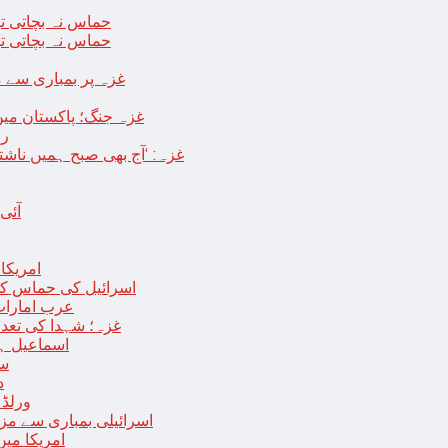
حماس نہ بچاتی تو
حماس نہ بچاتی تو
غزہ پر بمباری سے مزید 250 شہید ، رملہ میں خاتون فلسطینی س
غزہ جنگ؛ پاکستان میں
رو
غزہ: ‘آج بھی صبح ہمیں ناش
آئی
امریکا کا 2030 تک چاند پر ایک بار پھر انسانی
اسرائیل کی حماس کو 35 قیدیوں کی رہائی کے بدلے 7 روزہ جنگ بندی کی 
عرب امارات
غزہ؛ شہدا کی تعداد 20 ہزار ہوگئی، اقوام متحدہ کی قرارداد پر ووٹنگ 
اسماعیل ہن
سا
د
ورلڈ بینک ن
اسرائیلی بمباری سے مزید 100 فلسطینی شہید ، العودہ اسپتال فوجی بیرک می
امریکا میں