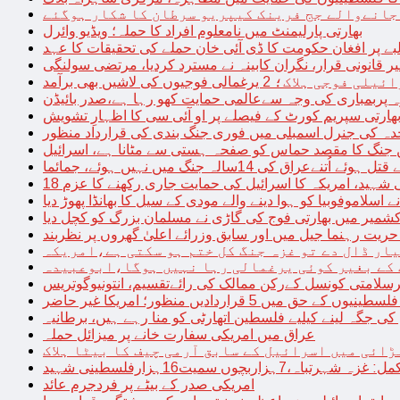
 جانےوالے جج فرینک کیپریو سرطان کا شکار ہوگئے
بھارتی پارلیمنٹ میں نامعلوم افراد کا حملہ؛ ویڈیو وائرل
بے پر افغان حکومت کا ڈی آئی خان حملے کی تحقیقات کا عہد
ر قانونی قرار، نگران کابینہ نے مسترد کردیا، مرتضی سولنگی
ہ پربمباری کی وجہ سےعالمی حمایت کھو رہا ہے،صدر بائیڈن
ھارتی سپریم کورٹ کے فیصلے پر او آئی سی کا اظہارِ تشویش
حدہ کی جنرل اسمبلی میں فوری جنگ بندی کی قرارداد منظور
 جنگ کا مقصد حماس کو صفحہ ہستی سے مٹانا ہے، اسرائیل
نےعراق کی 14سالہ جنگ میں نہیں ہوئے، جمائما
نی شہید، امریکہ کا اسرائیل کی حمایت جاری رکھنے کا عزم
ے اسلاموفوبیا کو ہوا دینے والے مودی کے سیل کا بھانڈا پھوڑ دیا
شمیر میں بھارتی فوج کی گاڑی نے مسلمان بزرگ کو کچل دیا
یت رہنما جیل میں اور سابق وزرائے اعلیٰ گھروں پر نظربند
ار ڈال دے تو غزہ جنگ کل ختم ہو سکتی ہے،امریکہ
کے بغیر کوئی یرغمالی رہا نہیں ہوگا،ابوعبیدہ
رسلامتی کونسل کےرکن ممالک کی رائےتقسیم، انتونیوگوتریس
حق میں 5 قراردادیں منظور؛ امریکا غیر حاضر
 جگہ لینے کیلیے فلسطین اتھارٹی کو منا رہے ہیں، برطانیہ
عراق میں امریکی سفارت خانے پر میزائل حملہ
ڑائی میں اسرائیل کے سابق آرمی چیف کا بیٹا ہلاک
امریکی صدر کے بیٹے پر فردجرم عائد