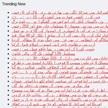
Trending Now
سرائیل میں میزائل لگنے سے بھارتی شہری ہلاک اور 6 زخمی
چین کی رہائشی عمارت میں آتشزدگی، 15 افراد ہلاک
 ہوں پاکستان کیلئے آئی ایم ایف سے گفتگو اہم ہے، بلوم برگ
رت میں مدرسہ مسمار؛ 4 مسلمان جاں بحق اور 250 زخمی
رستان؛ پی ٹی آئی پارلیمنٹرین کے امیدوار کی گاڑی پر بم حملہ
یک کرنے والے سی آئی اے کے سابق اہلکار کو 40 سال قید
اگو کی انتظامیہ نے بھی غزہ میں جنگ بندی کا مطالبہ کردیا
ارب پتی برطانوی تاجر ڈینی لیمبو نے اسلام قبول کرلیا
جنوبی کوریا کے اپوزیشن رہنما چاقو حملے میں زخمی
مسلسل 126 گھنٹوں تک گانے والی خاتون
جاپان میں ایک دن میں زلزلے کے 155 جھٹکے، 30 افراد ہلاک
ارلیمنٹ سے برطرف
کشی، جنوبی افریقہ اسرائیل کیخلاف عالمی عدالت پہنچ گیا
ستان کی علیحدگی پسند قوتوں کی مالی مدد کر رہا ہے: چین
س کے حملوں میں 7 اسرائیلی گاڑیاں تباہ، 3 صہیونی ہلاک
 جارحیت نے اپنا فوجی اور سیاسی انجام لکھ دیا،اسامہ حمدان
مکہ مکرمہ میں سونے کے متعدد نئے ذخائر مل گئے
اظہاریکجہتی، عرب امارات میں سال نو کی تقاریب منسوخ
نے شہریوں کو بھارت میں محتاط رہنے کی ہدایات جاری کردیں
ودی عرب سے پاکستان آنے والے امریکی بحری جہاز پر حملہ
امریکا اور اسرائیل کا حماس کو جڑ سے ختم کرنے پر اتفاق