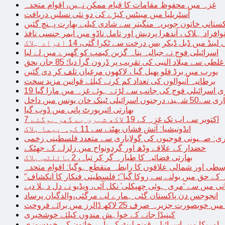
غزہ میں محفوظ مقامات کا قیام ممکن نہیں، اقوام متحدہ
آسٹریلیا میں مینٹس کیڑے کی دو نئی نسلیں دریافت
کستانی خاتون جویریہ منگیتر سے شادی کیلیے بھارت پہنچ گئیں
فراد ہلاک ، آندھرا پردیش اور تامل ناڈو میں ایمر جنسی نافذ
 لینڈ میں ڈبل ڈیکر بس درخت سے ٹکرا گئی، 14 افراد ہلاک
اسرائیلی فوج نے جبالیہ پناہ گزین کیمپ کو گھیرے میں لے لیا
طی سے میلاد النبی کی تقریب پر ڈرون گرا دیا؛ 85 جاں بحق
یورپ میں برڈ فلو پھیل گیا ، لاکھوں مرغیاں تلف کر دی گئیں
برطانیہ آنیوالوں کی تعداد کم کرنے کیلئے قوانین مزید سخت
ری اسرائیلی فوج کی جانب سے لڑتے ہوئے غزہ میں مارا گیا
نک خان یونس میں داخل
بھارتی ائیرپورٹ پانی میں ڈوب گیا
7 اکتوبر سے اب تک غزہ کے 19 لاکھ شہری بے گھر ہوگئے
انڈونیشیا: آتش فشاں پھٹنے سے 11 کوہ پیما ہلاک
اری: صہیونی فوجیوں کی گولاباری سے متعدد فلسطینی زخمی
خضدار کے علاقے وڈھ اور گردونواح میں زلزلے کے جھٹکے
بھارتی فضائیہ کا طیارہ گر کر تباہ، 2پائلٹس ہلاک
طی اور شمالی علاقوں کا رابطہ منقطع ہوگیا: اقوام متحدہ
ہ کے حق میں بولنے سے روکا گیا”؛ فلسطینی فنکار کا انکشاف
یانی میں سے ‘مری ہوئی چھپکلی’ نکل آئی، ویڈیو نے دل دہلا دیے
انجوجس دن پاکستان گئی ہمارے لیے مرگئی،والدگیان پرساد
خوبصورت جزیرہ صرف 25 لاکھ ڈالرز میں برائے فروخت
کینیڈا جانے کے خواہش مندوں کیلئے خوشخبری
امریکا میں اسرائیلی قونصلیٹ کے باہر خاتون کی خودسوزی