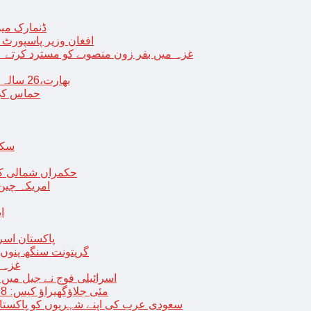
ڈنمارک میں
افغان وزیر پاسپورٹ 
غزہ میں بفر زون منصوبے کو مسترد کرتے ہی
بھارت،26 سالہ ڈاکٹر شاہانہ نے جہیز کے تقاضے پر اپنی زندگی کا خاتمہ کر لیا
حماس کی 
سکھ
حکمراں شمالی کور
امریکہ چین
ا
پاکستان اسر
گرپتونت سنگھ پنوں ق
غزہ ک
< > اسرائیلی فوج نے جیل 
9 مئی جلاؤگھیراؤ کیس: 8 پی ٹی آئی رہنماؤں کے ناقابل ضمانت وارنٹ گرفتاری جاری
سعودی عرب کی اپنے شہریوں کو پاکستان سمیت 25 ممالک جانے سے اجتناب