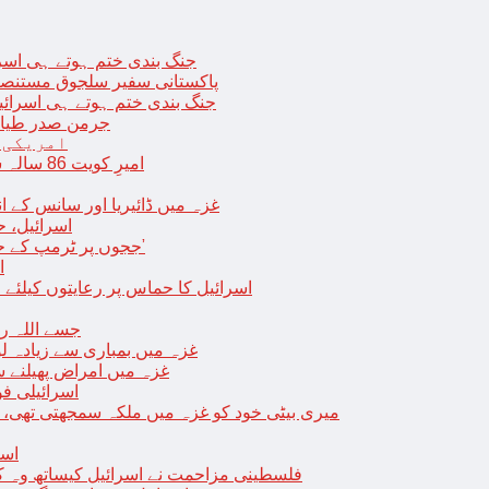
جنگ بندی ختم ہوتے ہی اسرئیل کے 
پاکستانی سفیر سلجوق مستنصر 
جنگ بندی ختم ہوتے ہی اسرائیل کے غ
جرمن صدر طیارے
امریکی 
امیرِ کویت 86 سالہ شیخ نواف الاحمد کی اچانک طبیعت بگڑ گئی؛ اسپتال میں داخل
غزہ میں ڈائیریا اور سانس کے ان
اسرائیل، 
‘ججوں پر ٹرمپ کے حملے روکنے کا واحد طریقہ ہے کہ انہیں جیل میں ڈال دیا جائے’
ا
اسرائیل کا حماس پر رعایتوں کیلئے 
جسے اللہ رکھے؛ غزہ
غزہ میں بمباری سے زیادہ 
غزہ میں امراض پھیلنے 
اسرائیلی فو
میری بیٹی خود کو غزہ میں ملکہ سمجھتی تھی،
اسر
فلسطینی مزاحمت نے اسرائیل کیساتھ وہ ک