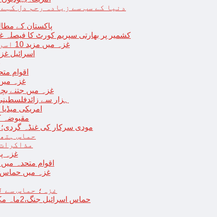
دنیا کے سب سے زیادہ رحم دل کہے
پاکستان کے مطال
کشمیر پر بھارتی سپریم کورٹ کا فیصلہ غی
غزہ میں مزید 10 اسرائیلی فوجی ہلاک؛ 2 یرغمالی فوجیوں کی لاشیں بھی برآمد
اسرائیل غز
ب
اقوام مت
غزہ میں
غزہ میں جتنے بچے قتل ہوئے اُت
18 ہزار سے زائدفلسطی
امریکی میڈیا ن
مقبوضہ ک
مودی سرکار کی غنڈہ گردی؛ حر
حماس ہتھی
مذاکرات 
غزہ پ
اقوام متحدہ میں فلسطینیوں کے 
غزہ میں حماس کی
غزہ؛ حماس سے ل
حماس اسرائیل جنگ،2ماہ مکمل: غزہ شہرتباہ،7ہزاربچوں سمیت16ہزارفلسطینی شہید