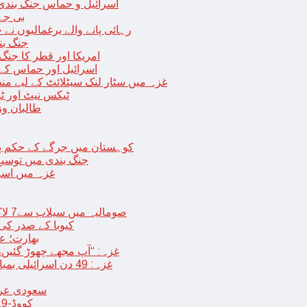
اسرائیل و حماس جنگ بندی میں 2 روز کی توسیع، حماس نے مزید 11 یرغم
بی جے 
رہائی پانے والے یرغمالیوں نے
جنگ بن
امریکا اور قطر کا جنگ
اسرائیل اور حماس کے
غزہ میں سٹار لنک سیٹلائٹ کے لیے م
ٹیکس نیٹ اور ٹی
طالبان وز
< > کوہستان میں جرگے کے حکم 
جنگ بندی میں توسیع 
غزہ میں اسر
صومالیہ میں سیلاب سے7 لاکھ افراد بے گھر،بڑے پیمانے پر زرعی زمین تباہ، پل بھی بہہ گئے
کیوبا کے صدر کی
بھارت؛ عد
غزہ: “آپ مجھے چھوڑ گئیں،
غزہ: 49 دن اسرائیلی بمباری کے بعد عارضی جنگ بندی، فلسطینیوں کی اپنے گھر واپسی
سعودی عرب 
کووڈ-19 کے بعد چین میں ایک اور پُراسرار قسم کی بیماری پھیلنے لگی