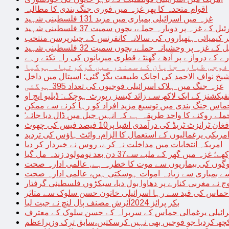
اقوام متحدہ کا پھر غزہ میں فوری جنگ بندی کا مطالبہ
غزہ میں اسرائیلی بمباری میں مزید 131 فلسطینی شہید
غزہ پر دوبارہ حملے، بچوں سمیت 37 فلسطینی شہید
کیمیائی ہتھیاروں کی سالانہ کانفرنس کے چیئرپرسن منتخب
زہ پر وحشیانہ حملے، بچوں سمیت 32 فلسطینی شہید
 کے دروازے پر آدھے گھنٹے قطری میزبانوں کی راہ تکتے رہے
فوجی طیارہ جاپان کے سمندر میں گرکرتباہ ہوگیا
غزہ جنگ میں ہلاک اسرائیلی فوجیوں کی تعداد 395 ہوگئی
فیکشنز کے ایک لاکھ سے زائد کیسز رپورٹ ہوچکے: ڈبلیو ایچ او
حماس جنگ بندی میں توسیع مزید افراد کو رہا کرنے سے ممکن
فغان ٹرانزٹ ٹریڈ کی درآمدی اشیا پر10 فیصد فیس کی چھوٹ
امریکی یرغمالیوں کے استعمال کا الزام، وائٹ ہاؤس کی تردید
امریکہ انتخابات میں مداخلت نہ کرے، روس نے خبردار کر دیا
 میں گھر کے ملبے سے37 دن بعد نومولود زندہ مل گیا
لوگوں کی بیماریوں سے موت کا خطرہ ہے, عالمی ادارہ صحت
سے بمباری سے زیادہ اموات ہوسکتی ہیں، عالمی ادارہ صحت
ج نے مغربی کنارے پر دھاوا بول دیا، سیکڑوں فلسطینی گرفتار
 حماس کی قید سے رہا اسرائیلی خاتون حسن سلوک سے متاثر
بکر پرائز 2024آئرش مصنف پال لنچ نے جیت لیا
ائیلی یرغمالی حماس کے سربراہ کے حسن سلوک کے معترف
چھ کردیا جو فوجیں بھی نہیں کرسکتیں،سابق ترک وزیراعظم