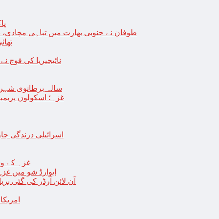
پا
طوفان نے جنوبی بھارت میں تباہی مچادی، نوا
تھائی
نائیجیریا کی فوج نے غل
19 سالہ برطانوی شہ
غزہ؛ اسکولوں پربمباری سے50 شہید، درجنوں اسرائیلی ٹی
اسرائیلی درندگی ج
غزہ کے وس
“ایوارڈ شو میں غز
آن لائن آرڈر کی گئی بر
امریکا میں 