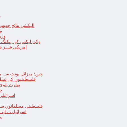
ا
الیکشن نتائج جوبھی
بھا
وزی
وکی لیکس کو ہیکنگ ٹولز ل
امریکی شہر شک
چین؛ میزائل یونٹ سے منسلک 4 جرنیلوں سمیت 9 فوجی اہلکارپ
فلسطینیوں کی نسل 
بھارت بلوچ
حما
اسرائیلی
فلسطینی مسلمانوں سے 
اسرائیل نے اپ
سع