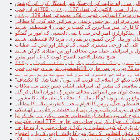
توں کی تعداد 127 ہوگئی، 700 افراد زخمی
مجموعی تعداد 129 ہوگئی
میں مرتد اور ہم جنس پرستی پر سزائیں ختم کرنے کا مطالبہ
 فارعہ میں مہاجرین کے کیمپ پر چھاپہ، 4 فلسطینی شہید
ل ہیڈکوارٹرز، امیرالبحر سے باہمی دلچسپی کے امور پر گفتگو
پناہ گزین کیمپوں پر بمباری ، مزید 90 فلسطینی شہید
اٹلی کی زرعی مشینری کمپنی کے ٹریکٹر اور انجن کے عطیات
ل پر اسرائیلی حملے میں صحافی اور تین امدادی کارکن شہید
شیخ مشعل الاحمد الصباح کویت کے نئے امیر مقرر
غزہ میں جنگ بندی کب ہوگی اور فائدہ کس کو ہوگا؟
جنوں زخمی
کا وہ وقت جو دفتری کاموں کے لیے بدترین ہوتا ہے
لات دیکھ کر اسلام کے قریب آئی ہوں”، اُشنا شاہ کا انکشاف
سلامتی کے مشیر کی اسرائیلی انٹیلی جنس چیف سے ملاقات
یمنٹ ایوان میں اسرائیل مخالف تقریر کے دوران انتقال کر گئے
ع پر شہریوں کو گلے ملنے کے بجائے کُہنیاں ملانے کا مشورہ
فلسطین جنگ، روس کا اقوام متحدہ کانفرنس بلانے کا مطالبہ
اری ہیں، امریکی رپورٹر بھی اپنے جذبات پر قابو نہ رکھ سکی
ی فوج کی ویب سائٹ کو فلسطینی حامی ہیکرز نے ہیک کر لیا
قیادت کو پاکستان کے حوالے کرے، ترجمان دفتر خارجہ
ین ٹریٹری کو کبھی تسلیم نہیں کیا: ترجمان چینی وزارت خارجہ
 بائیڈن انتظامیہ کے ملازمین کا وائٹ ہاوس کے باہر احتجاج
ں کا فلسطینیوں کی حمایت میں مظاہرہ، مرکزی شاہراہ بلاک