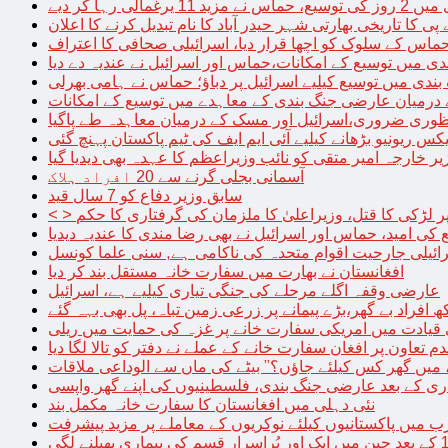
الی رہا کر دیے
پی کا تاریخی بھارتی شہر حیدر آباد کا نام تبدیل کرنے کا اعلان
 حماس کے سلوک کو اچھا قرار دیا، اسرائیلی صحافی کا اعتراف
دی میں توسیع کے امکانات،حماس اور اسرائیل نے عندیہ دے دیا
 بندی میں توسیع کیلیے اسرائیل پر دباؤ؛ حماس نے ہامی بھرلی
 درمیان عارضی جنگ بندی کے معاہدے میں توسیع کے امکانات
نظوری ضروری،اسرائیل اور مسک کے درمیان معاہدہ طے پاگیا
کس ریونیو بڑھانے کیلیے آئی ایم ایف کی ٹیم پاکستان پہنچ گئی
یر خارجہ امیر متقی کو نائب وزیراعظم کا عہدہ بھی دیدیا گیا
آسمانی بجلی گرنے سے 20 افراد ہلاک
سابق وزیر دفاع کو 7 سال قید
پر لڑکی کا قتل، وزیراعلیٰ کا ملزمان کی گرفتاری کا حکم
کی امید، حماس اور اسرائیل نے بھی رضا مندی کا عندیہ دیدیا
ائیلی جارحیت اقوام متحدہ کی ناکامی ہے, سنی علما کونسل
افغانستان نے بھارت میں سفارت خانہ مستقل بند کر دیا
عارضی وقفہ اگلے مرحلے کی جنگی تیاری کیلیے ہے، اسرائیل
 قیادت میں امریکی سفارت خانے پر غزہ کی حمایت میں ریلی
م تعاون پر افغان سفارت خانے کے عملے نے دفتر کو تالا لگا دیا
 میں گھر کس کیلئے جاؤں؟” بیٹے کی ماں سے الوداعی ملاقات
نئی دہلی میں افغانستان کا سفارت خانہ مکمل بند
میں پاکستانیوں کیلئے نوکریوں کے معاملے پر مزید پیشرفت