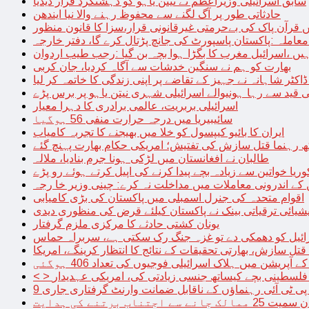
سابق اسرائیلی وزیراعظم نے نیتن یاہو کو دہشتگرد قرار دیدیا
حادثاتی طور پر آگ لگنے سے محفوظ رہنے والا نیا ایندھن
 قرآن پاک کی بےحرمتی غیرقانونی قرار،سزا کا قانون منظور
معاملہ :پاکستان پاسپورٹ کی جانچ پڑتال کرے گا، دفتر خارجہ
ں ،اسرائیل مغرب کا بگڑا ہوا بچہ بن گیا :رجب طیب اردوان
بھارت کو ہم نے سنگین خدشات سے آگاہ کردیا، جان کربی
قید سے رہا ہونیوالے اسرائیلی شہری نیتن یاہو پر برس پڑے
اسرائیلی بربریت، عالمی برادری کا دہرا معیار
سائیبیریا میں درجہ حرارت منفی 56 ہوگیا
ایران کا بائیو کیپسول کو خلا میں بھیجنے کا تجربہ کامیاب
 رہنما قتل سازش کی تفتیش؛ امریکی حکام بھارت پہنچ گئے
طالبان نے افغانستان میں لڑکی ہونا جرم بنادیا، ملالہ
یا خواتین سے زیادہ بچے پیدا کرنے کی اپیل کرتے ہوئے رو پڑے
 کے اندرونی معاملات میں مداخلت نہ کرے: چینی وزیر خا رجہ
اقوام متحدہ کی جنرل اسمبلی میں پاکستان کی بڑی کامیابی
یشیائی ترقیاتی بینک نے پاکستان کیلئے قرض کی منظوری دیدی
یونان کشتی حادثے کا مرکزی ملزم گرفتار
ائیل کو دھمکی دے تو غزہ جنگ رک سکتی ہے، سربراہ حماس
تل سازش، بھارتی تحقیقات کے نتائج کا انتظار کرینگے، امریکا
ے آپریشن میں ہلاک اسرائیلی فوجیوں کی تعداد 406 ہوگئی
میں فلسطینی بچے کیساتھ جنسی زیادتی کی، امریکی عہدیدار
 برتنے کی ہدایت