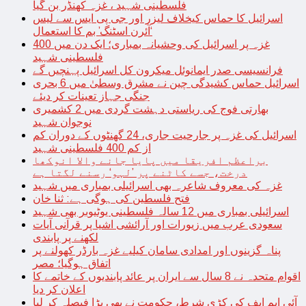
فلسطینی شہید ، غزہ کھنڈر بن گیا
اسرائیل کا حماس کیخلاف لیزر اور جی پی ایس سے لیس
‘آئرن اسٹنگ’ بم کا استعمال
غزہ پر اسرائیل کی وحشیانہ بمباری؛ ایک دن میں 400
فلسطینی شہید
فرانسیسی صدر ایمانوئل میکرون کل اسرائیل پہنچیں گے
اسرائیل حماس کشیدگی چین نے مشرق وسطیٰ میں 6 بحری
جنگی جہاز تعینات کر دیئے
بھارتی فوج کی ریاستی دہشت گردی میں 2 کشمیری
نوجوان شہید
اسرائیل کی غزہ پر جارحیت جاری، 24 گھنٹوں کے دوران کم
از کم 400 فلسطینی شہید
براعظم افریقا میں پایا جانے والا انوکھا
درخت، جسے کاٹنے پر ’لہو‘ رسنے لگتا ہے
غزہ کی معروف شاعرہ بھی اسرائیلی بمباری میں شہید
فتح فلسطین کی ہوگی ہے: ثنا خان
اسرائیلی بمباری میں 12 سالہ فلسطینی یوٹیوبر بھی شہید
سعودی عرب میں زیورات اور آرائشی اشیا پر قرآنی آیات
لکھنے پر پابندی
پناہ گزینوں اور امدادی سامان کیلیے غزہ بارڈر کھولنے پر
اتفاق ہوگیا؛ مصر
اقوام متحدہ نے 8 سال سے ایران پر عائد پابندیوں کے خاتمے کا
اعلان کر دیا
آئی ایم ایف کی کڑی شرط، حکومت نے بھی بڑا فیصلہ کر لیا