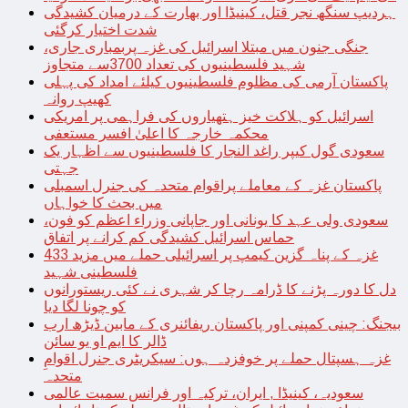
ہردیپ سنگھ نجر قتل، کینیڈا اور بھارت کے درمیان کشیدگی
شدت اختیار کرگئی
جنگی جنون میں مبتلا اسرائیل کی غزہ پربمباری جاری،
شہید فلسطینیوں کی تعداد 3700سے متجاوز
پاکستان آرمی کی مظلوم فلسطینیوں کیلئے امداد کی پہلی
کھیپ روانہ
اسرائیل کو ہلاکت خیز ہتھیاروں کی فراہمی پر امریکی
محکمہ خارجہ کا اعلیٰ افسر مستعفی
سعودی گول کیپر راغد النجار کا فلسطینیوں سے اظہار یک
جہتی
پاکستان غزہ کے معاملے پراقوام متحدہ کی جنرل اسمبلی
میں بحث کا خواہاں
سعودی ولی عہد کا یونانی اور جاپانی وزراء اعظم کو فون،
حماس اسرائیل کشیدگی کم کرانے پر اتفاق
غزہ کے پناہ گزین کیمپ پر اسرائیلی حملے میں مزید 433
فلسطینی شہید
دل کا دورہ پڑنے کا ڈرامہ رچا کر شہری نے کئی ریستورانوں
کو چونا لگا دیا
بیجنگ: چینی کمپنی اور پاکستان ریفائنری کے مابین ڈیڑھ ارب
ڈالر کا ایم او یو سائن
غزہ ہسپتال حملے پر خوفزدہ ہوں: سیکریٹری جنرل اقوامِ
متحدہ
سعودیہ، کینیڈا , ایران، ترکیہ اور فرانس سمیت عالمی