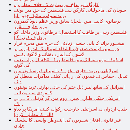
کارگل اور لداخ میں بھارت کے خلاف مظاہرے
سویڈن کی ماحولیاتی کارکن سے فلسطین کے حق میں بولنے
پر بدسلوکی، مائیک چھین لیا
برطانوی کابینہ میں ہلچل؛ سابق وزیراعظم ڈیوڈ کیمرون
وزیر خارجہ مقرر
فلسطین ریلی پر طاقت کا استعمال؛ برطانوی وزیر داخلہ کو
برطرف کردیا گیا
مشہور برانڈ کا بانی جنسی زیادتی کے جرم میں مجرم قرار
غزہ میں قیامت صغریٰ ، الشفاء اسپتال کے اندر اور باہر
لاشوں کے انبار ، دفنانے والا کوئی نہیں
اسکینڈے نیوین ممالک میں فلسطین کے 50 سال پرانے نغمے
کی گونج
اسرائیلی بربریت جاری ، غزہ کے اسپتال قبرستانوں میں
تبدیل ، حماس نے قیدیوں کی رہائی کیلئے مذاکرات معطل کر
دیئے
اسرائیل کے ساتھ لیبر ڈیل ختم کی جائے، بھارتی ٹریڈ یونینوں
کا مودی سے مطالبہ
امریکی جنگی طیارہ بحیرہ روم میں گر کرتباہ، 5 فوجی
ہلاک
طیب اردوان نے اسرائیلی جارحیت رکوانے کیلئے امریکا پر دباؤ
ڈالنے کا مطالبہ کردیا
غیر قانونی افغان شہریوں کی اپنےوطن واپسی کا سلسلہ
جاری