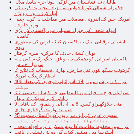
طالبان نے افغانستان میں لڑکی ہونا جرم بنادیا، ملالہ
حکمراں شمالی کوریا خواتین سے زیادہ بچے پیدا کرنے کی
اپیل کرتے ہوئے رو پڑے
امریکہ چین کے اندرونی معاملات میں مداخلت نہ کرے: چینی
وزیر خا رجہ
اقوام متحدہ کی جنرل اسمبلی میں پاکستان کی بڑی
کامیابی
ایشیائی ترقیاتی بینک نے پاکستان کیلئے قرض کی منظوری
دیدی
یونان کشتی حادثے کا مرکزی ملزم گرفتار
پاکستان اسرائیل کو دھمکی دے تو غزہ جنگ رک سکتی ہے،
سربراہ حماس
گرپتونت سنگھ پنوں قتل سازش، بھارتی تحقیقات کے نتائج کا
انتظار کرینگے، امریکا
غزہ کے آپریشن میں ہلاک اسرائیلی فوجیوں کی تعداد 406
ہوگئی
< > اسرائیلی فوج نے جیل میں فلسطینی بچے کیساتھ جنسی
زیادتی کی، امریکی عہدیدار
9 مئی جلاؤگھیراؤ کیس: 8 پی ٹی آئی رہنماؤں کے ناقابل
ضمانت وارنٹ گرفتاری جاری
سعودی عرب کی اپنے شہریوں کو پاکستان سمیت 25
ممالک جانے سے اجتناب برتنے کی ہدایت
غزہ میں محفوظ مقامات کا قیام ممکن نہیں، اقوام متحدہ
آسٹریلیا میں مینٹس کیڑے کی دو نئی نسلیں دریافت