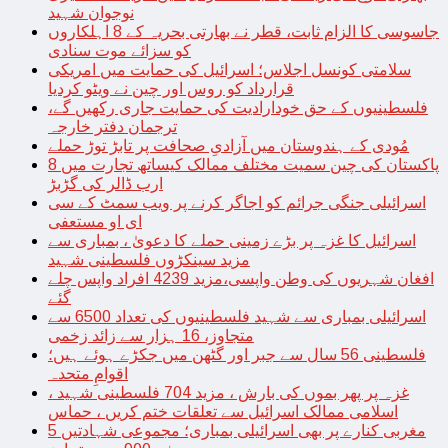
نوجوان شہید
جاسوسی کا الزام ثابت، قطر نے بھارتی بحریہ کے 8 اہلکاروں
کو سزائے موت سنادی
سلامتی کونسل اجلاس؛ اسرائیل کی حمایت میں امریکی
قرارداد کو روس اور چین نے ویٹو کردیا
فلسطینیوں کے حق خودارادیت کی حمایت جاری رکھیں گے،
ترجمان دفتر خارجہ
مُودی کے ہندوستان میں آزادیِ صحافت پر تابڑ توڑ حملے
پاکستان کی چین سمیت مختلف ممالک کیساتھ تجارت میں 8
ارب ڈالر کی گڑبڑ
اسرائیلی جنگی جرائم کو اجاگر کرنے پر ویب سمٹ کے سی
ای او مستعفی
اسرائیل کا غزہ پر بڑے زمینی حملے کا دعویٰ ، بمباری سے
مزید سینکڑوں فلسطینی شہید
افغان شہریوں کی وطن واپسی،مزید 4239 افراد واپس چلے
گئے
اسرائیلی بمباری سے شہید فلسطینیوں کی تعداد 6500 سے
متجاوز، 16 ہزار سے زائد زخمی
فلسطینی 56 سال سے جبر اور گٹھن میں جکڑے ہوئے ہیں؛
اقوامِ متحدہ
غزہ پر پھر بموں کی بارش ، مزید 704 فلسطینی شہید ،
اسلامی ممالک اسرائیل سے تعلقات ختم کریں ، حماس
مغربی کنارے پر بھی اسرائیلی بمباری؛ مجموعی شہادتیں 5