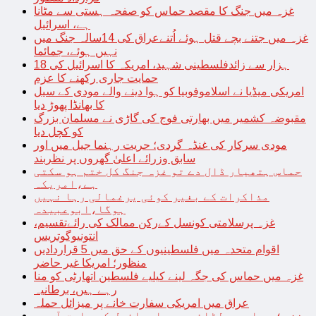
غزہ میں جنگ کا مقصد حماس کو صفحہ ہستی سے مٹانا
ہے، اسرائیل
غزہ میں جتنے بچے قتل ہوئے اُتنےعراق کی 14سالہ جنگ میں
نہیں ہوئے، جمائما
18 ہزار سے زائدفلسطینی شہید، امریکہ کا اسرائیل کی
حمایت جاری رکھنے کا عزم
امریکی میڈیا نے اسلاموفوبیا کو ہوا دینے والے مودی کے سیل
کا بھانڈا پھوڑ دیا
مقبوضہ کشمیر میں بھارتی فوج کی گاڑی نے مسلمان بزرگ
کو کچل دیا
مودی سرکار کی غنڈہ گردی؛ حریت رہنما جیل میں اور
سابق وزرائے اعلیٰ گھروں پر نظربند
حماس ہتھیار ڈال دے تو غزہ جنگ کل ختم ہو سکتی
ہے،امریکہ
مذاکرات کے بغیر کوئی یرغمالی رہا نہیں
ہوگا،ابوعبیدہ
غزہ پرسلامتی کونسل کےرکن ممالک کی رائےتقسیم،
انتونیوگوتریس
اقوام متحدہ میں فلسطینیوں کے حق میں 5 قراردادیں
منظور؛ امریکا غیر حاضر
غزہ میں حماس کی جگہ لینے کیلیے فلسطین اتھارٹی کو منا
رہے ہیں، برطانیہ
عراق میں امریکی سفارت خانے پر میزائل حملہ
غزہ؛ حماس سے لڑائی میں اسرائیل کے سابق آرمی