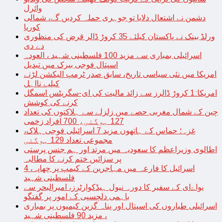
وائرل
دشمن نے اشتعال دلایا تو جوہری حملہ کردیں گے، شمالی
کوریا
ورلڈ بینک نے پاکستان کیلئے 35 کروڑ ڈالر قرض کی منظوری
دے دی
اسرائیلی بمباری سے مزید 100 فلسطینی شہید ، العودہ
اسپتال فوجی بیرک میں تبدیل
امریکا میں نئی سیاسی تاریخ، سابق صدر ٹرمپ الیکشن لڑنے
کیلیے نااہل
امریکا:1 کروڑ ڈالرز سے زائد مالیت کی ای-سگریٹس اسمگل
کرنے کی کوشش
چین کے شمال مغربی حصے میں زلزلے سے ہلاکتوں کی تعداد
127 ہوگئی، 700 افراد زخمی
غزہ؛ حماس کے ہاتھوں مزید 7 اسرائیلی فوجی ہلاک،
مجموعی تعداد 129 ہوگئی
اطالوی وزیراعظم کا سعودیہ میں مرتد اور ہم جنس پرستی
پر سزائیں ختم کرنے کا مطالبہ
اسرائیل کا فارعہ میں مہاجرین کے کیمپ پر چھاپہ، 4
فلسطینی شہید
یواےای کے سفیر کا دورہ نیول ہیڈکوارٹرز، امیرالبحر سے
باہمی دلچسپی کے امور پر گفتگو
اسرائیلی طیاروں کی اسپتال اور پناہ گزین کیمپوں پر بمباری
، مزید 90 فلسطینی شہید