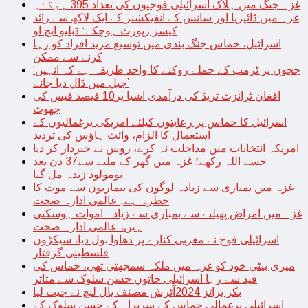
غزہ جنگ میں ہلاک اسرائیلی فوجیوں کی تعداد 395 ہوگئی
غزہ میں ڈائیریا اور سانس کے انفیکشنز کے ایک لاکھ سے زائد
کیسز رپورٹ ہوچکے: ڈبلیو ایچ او
اسرائیل، حماس جنگ بندی میں توسیع مزید افراد کو رہا
کرنے سے ممکن
‘ججوں پر ٹرمپ کے حملے روکنے کا واحد طریقہ ہے کہ انہیں
جیل میں ڈال دیا جائے’
افغان ٹرانزٹ ٹریڈ کی درآمدی اشیا پر10 فیصد فیس کی
چھوٹ
اسرائیل کا حماس پر رعایتوں کیلئے امریکی یرغمالیوں کے
استعمال کا الزام، وائٹ ہاؤس کی تردید
امریکہ انتخابات میں مداخلت نہ کرے، روس نے خبردار کر دیا
جسے اللہ رکھے؛ غزہ میں گھر کے ملبے سے37 دن بعد
نومولود زندہ مل گیا
غزہ میں بمباری سے زیادہ لوگوں کی بیماریوں سے موت کا
خطرہ ہے, عالمی ادارہ صحت
غزہ میں امراض پھیلنے سے بمباری سے زیادہ اموات ہوسکتی
ہیں، عالمی ادارہ صحت
اسرائیلی فوج نے مغربی کنارے پر دھاوا بول دیا، سیکڑوں
فلسطینی گرفتار
میری بیٹی خود کو غزہ میں ملکہ سمجھتی تھی، حماس کی
قید سے رہا اسرائیلی خاتون حسن سلوک سے متاثر
بکر پرائز 2024آئرش مصنف پال لنچ نے جیت لیا
اسرائیلی یرغمالی حماس کے سربراہ کے حسن سلوک کے