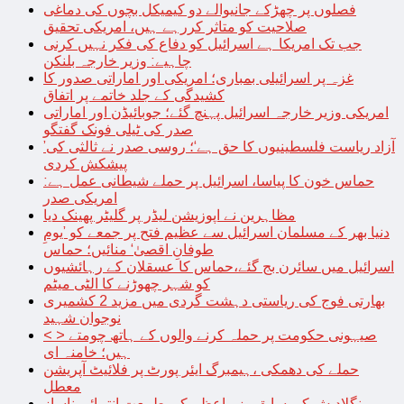
فصلوں پر چھڑکے جانیوالے دو کیمیکل بچوں کی دماغی
صلاحیت کو متاثر کررہے ہیں، امریکی تحقیق
جب تک امریکا ہے اسرائیل کو دفاع کی فکر نہیں کرنی
چاہیے: وزیر خارجہ بلنکن
غزہ پر اسرائیلی بمباری؛ امریکی اور اماراتی صدور کا
کشیدگی کے جلد خاتمے پر اتفاق
امریکی وزیر خارجہ اسرائیل پہنچ گئے؛ جوبائیڈن اور اماراتی
صدر کی ٹیلی فونک گفتگو
’آزاد ریاست فلسطینیوں کا حق ہے‘؛ روسی صدر نے ثالثی کی
پیشکش کردی
حماس خون کا پیاسا، اسرائیل پر حملے شیطانی عمل ہے:
امریکی صدر
مظاہرین نے اپوزیشن لیڈر پر گلیٹر پھینک دیا
دنیا بھر کے مسلمان اسرائیل سے عظیم فتح پر جمعے کو ’یومِ
طوفانِ اقصیٰ‘ منائیں؛ حماس
اسرائیل میں سائرن بج گئے،حماس کا عسقلان کے رہائشیوں
کو شہر چھوڑنے کا الٹی میٹم
بھارتی فوج کی ریاستی دہشت گردی میں مزید 2 کشمیری
نوجوان شہید
< > صیہونی حکومت پر حملہ کرنے والوں کے ہاتھ چومتے
ہیں؛ خامنہ ای
حملے کی دھمکی ،ہیمبرگ ایئر پورٹ پر فلائیٹ آپریشن
معطل
بنگلادیش کی سابق وزیراعظم کی طبیعت انتہائی ناساز