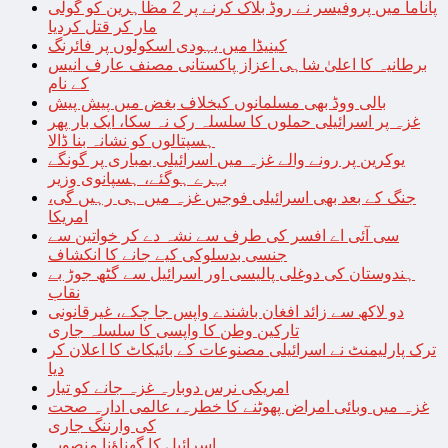
پاناما میں پروفیسر نے روڈ بلاک کرنے پر 2 مظاہرین کو گولی
مار کر قتل کردیا
کینیڈا میں یہودی اسکولوں پر فائرنگ
برطانیہ کا اعلیٰ شاہی اعزاز پاکستانی مصنف عارف انیس
کے نام
بالی ووڈ بھی مسلمانوں کیخلاف بغض میں پیش پیش
غزہ پر اسرائیلی حملوں کا سلسلہ رک نہ سکا، ایک بار پھر
ہسپتالوں کو نشانہ بنا ڈالا
یوکرین پر رونے والے غزہ میں اسرائیلی بمباری پر گونگے
بہرے ہوگئے، ہسپانوی وزیر
جنگ کے بعد بھی اسرائیلی فوجیں غزہ میں ہی رہیں گی،
امریکا
سی آئی اے افسر کی طرف سے نشہ دے کر خواتین سے
جنسی بدسلوکی کیے جانے کا انکشاف
ہندوستان کی دوغلی پالیسی اور اسرائیل سے گٹھ جوڑ بے
نقاب
دو لاکھ سے زائد افغان باشندے واپس جا چکے، غیرقانونی
تارکین وطن کا واپسی کا سلسلہ جاری
ترک پارلیمنٹ نے اسرائیلی مصنوعات کے بائیکاٹ کا اعلان کر
دیا
امریکی نرس دوبارہ غزہ جانے کو تیار
غزہ میں وبائی امراض پھوٹنے کا خطرہ، عالمی ادارہ صحت
کی وارننگ جاری
اسرائیل کا گھناؤنا منصوبہ