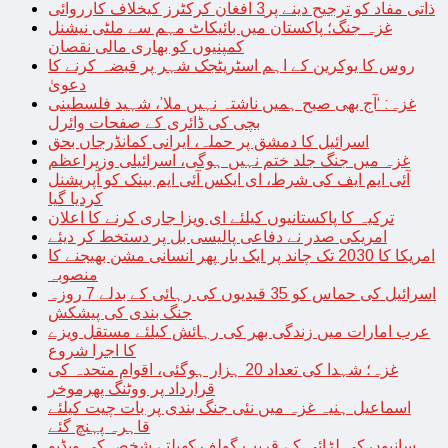
ذاتی مفاد کو ترجیح دینے پر3 افغان کرکٹرز کیخلاف کارروائی
غزہ جنگ؛ پاکستان میں بائیکاٹ مہم سے ملٹی نیشنل
کمپنیوں کو بھاری مالی نقصان
روس کا یوکرین کے اہم اسٹریٹجک شہر پر قبضہ کرنے کا
دعویٰ
غزہ: ‘آج بھی صبح ہمیں ناشتہ نہیں ملا’، شہید فلسطینی
بچی کی ڈائری کے صفحات وائرل
اسرائیل کا دمشق پر حملہ، ایرانی کمانڈرجاں بحق
غزہ میں جنگ جلد ختم نہیں ہوگی، اسرائیلی وزیراعظم
آئی ایم ایف کی شرط، ای ایکس آئی ایم بینک کو آپریشنل
کردیا گیا
ترکیہ کا پاکستانیوں کیلئے ای ویزا جاری کرنے کا اعلان
امریکی صدر نے دفاعی پالیسی بل پر دستخط کر دیئے
امریکا کا 2030 تک چاند پر ایک بار پھر انسانی مشن بھیجنے کا
منصوبہ
اسرائیل کی حماس کو 35 قیدیوں کی رہائی کے بدلے 7 روزہ
جنگ بندی کی پیشکش
عرب امارات میں زندگی بھر کی رہائش کیلئے مستقل ویزے
کا اجرا شروع
غزہ؛ شہدا کی تعداد 20 ہزار ہوگئی، اقوام متحدہ کی
قرارداد پر ووٹنگ پھرموخر
اسماعیل ہنیہ غزہ میں نئی جنگ بندی پر بات چیت کیلئے
قاہرہ پہنچ گئے
سانپوں کی لڑائی کے قریب گولف کھیلتے شخص کی ویڈیو