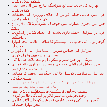
شخص مجرم قرار
بھارت کی جانب سے ’پچ سوئچنگ‘ تنازع میں آئی سی سی
کمزور قرار
غزہ میں عالمی جنگی قوانین کی خلاف ورزیوں کی تحقیقات
کی جائیں؛ اقوام متحدہ
چین میں دفتری عمارت میں خوفناک آتشزدگی؛ 26 ملازمین
ہلاک
غزہ پر اسرائیلی حملےجاری ،شہدا کی تعداد 12ہزارکےقریب
پہنچ گئی
گوجرانوالہ کی خاتون نے یونیسکو کا سالانہ عالمی ٹیچر ایوارڈ
جیت لیا
اسرائیل کی حماس سربراہ اسماعیل ہنیہ کے گھر پر
بمباری؛ ویڈیو بھی وائرل کردی
امریکہ اور چین شیر و شکر ، اہم معاملات طے پا گئے
غزہ ، قاتل اسرائیلی فوج کی مسجد پر بمباری ، 50 نمازی
شہید ، متعدد زخمی
اسرائیل نے سلامتی کونسل کا غزہ جنگ میں وقفے کا مطالبہ
مسترد کردیا
برطانیہ: غزہ جنگ بندی کی قرارداد پر لیبر
پارٹی میں بغاوت ہوگئی
حماس اوراسرائیل کے درمیان جنگ میں بڑی پیش
رفت،فریقین نے سیز فائر پر آمادگی ظاہر کردی
گوجرانوالہ کی رفعت عارف نے یونیسکو کا سالانہ عالمی
ٹیچر ایوارڈ جیت لیا