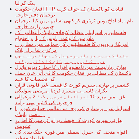
ہیک کر لیا
افغان حکومت TTP قیادت کو پاکستان کے حوالے کرے،
ترجمان دفتر خارجہ
نام نہاد لداخ یونین ٹریٹری کو کبھی تسلیم نہیں کیا: ترجمان
چینی وزارت خارجہ
فلسطین پر اسرائیلی مظالم کیخلاف بائیڈن انتظامیہ کے
ملازمین کا وائٹ ہاوس کے باہر احتجاج
امریکا: یہودیوں کا فلسطینیوں کی حمایت میں مظاہرہ،
مرکزی شاہراہ بلاک
دنیا کے سب سے زیادہ رحم دل کہے جانےوالے جج
فرینک کیپریو سرطان کا شکار ہوگئے
بھارتی پارلیمنٹ میں نامعلوم افراد کا حملہ؛ ویڈیو وائرل
پاکستان کے مطالبے پر افغان حکومت کا ڈی آئی خان حملے
کی تحقیقات کا عہد
کشمیر پر بھارتی سپریم کورٹ کا فیصلہ غیر قانونی قرار،
نگران کابینہ نے مسترد کردیا، مرتضی سولنگی
غزہ میں مزید 10 اسرائیلی فوجی ہلاک؛ 2 یرغمالی
فوجیوں کی لاشیں بھی برآمد
اسرائیل غزہ پربمباری کی وجہ سےعالمی حمایت کھو رہا
ہے،صدر بائیڈن
بھارتی سپریم کورٹ کے فیصلے پر او آئی سی کا اظہارِ
تشویش
اقوام متحدہ کی جنرل اسمبلی میں فوری جنگ بندی کی
قرارداد منظور