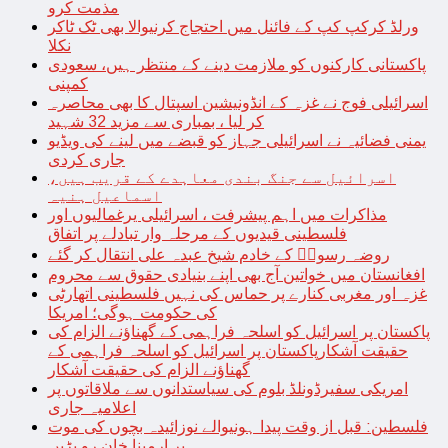
مذمت کرو
ورلڈ کرکپ کپ کے فائنل میں احتجاج کرنیوالا بھی ٹک ٹاکر
نکلا
پاکستانی کارکنوں کو ملازمت دینے کے منتظر ہیں، سعودی
کمپنی
اسرائیلی فوج نے غزہ کے انڈونیشین اسپتال کا بھی محاصرہ
کر لیا ، بمباری سے مزید 32 شہید
یمنی فضائیہ نے اسرائیلی جہاز کو قبضے میں لینے کی ویڈیو
جاری کردی
اسرائیل سے جنگ بندی معاہدے کے قریب ہیں،
اسماعیل ہنیہ
مذاکرات میں اہم پیشرفت ، اسرائیلی یرغمالیوں اور
فلسطینی قیدیوں کے مرحلہ وار تبادلے پر اتفاق
روضہ رسولؐ کے خادم شیخ عبدہ علی انتقال کر گئے
افغانستان میں خواتین آج بھی اپنے بنیادی حقوق سے محروم
غزہ اور مغربی کنارے پر حماس کی نہیں فلسطینی اتھارٹی
کی حکومت ہوگی؛ امریکا
پاکستان پر اسرائیل کو اسلحہ فراہمی کے گھناؤنے الزام کی
حقیقت آشکارپاکستان پر اسرائیل کو اسلحہ فراہمی کے
گھناؤنے الزام کی حقیقت آشکار
امریکی سفیرڈونلڈ بلوم کی سیاستدانوں سے ملاقاتوں پر
اعلامیہ جاری
فلسطین: قبل از وقت پیدا ہونیوالے نوزائیدہ بچوں کی موت
پر ارمینا خان رو پڑیں