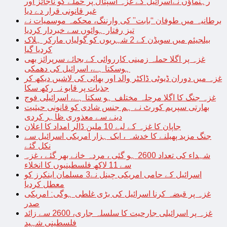
رہنماؤں نےاسرائیل کے غزہ اسپتال پر حملے کو ناجائز اور
غیر قانونی قرار دے دیا
برطانیہ میں طوفان “بابت” کی وارننگ، محکمہ موسمیات نے
تیز رفتار ہوائوں سے خبردار کردیا
بیلجیئم میں سویڈن کے 2 شہریوں کو گولیاں مارکر ہلاک
کردیا گیا
غزہ پر اگلا حملہ زمینی کارروائی کے بجائے سرپرائز بھی
ہوسکتا ہے، اسرائیل کی دھمکی
غزہ میں دوران ڈیوٹی ڈاکٹر والد اور بھائی کی لاشیں دیکھ کر
جذبات پر قابو نہ رکھ سکا
غزہ جنگ کا اگلا مرحلہ مختلف ہو سکتا ہے، اسرائیلی فوج
بھارتی سپریم کورٹ نے ہم جنس شادی کو قانونی حیثیت
دینے سے معذوری ظاہر کردی
جاپان کا غزہ کے لیے 10 ملین ڈالر امداد کا اعلان
جنگ مزید پھیلنے کا خدشہ ، ایک ہزار امریکی اسرائیل سے
نکل گئے
شہداء کی تعداد 2600 ہو گئی ، مردہ خانے بھر گئے ، غزہ
سے 11 لاکھ فلسطینیوں کا انخلاء
اسرائیل کے حامی امریکی چینل نے3 مسلمان اینکرز کو
معطل کردیا
غزہ پر قبضہ کرنا اسرائیل کی بڑی غلطی ہوگی: امریکی
صدر
غزہ پر اسرائیلی جارحیت کا سلسلہ جاری، 2600 سے زائد
فلسطینی شہید