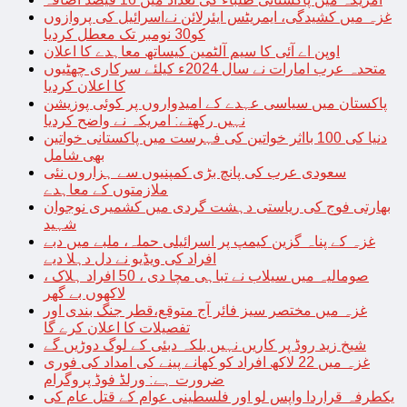
غزہ میں کشیدگی، ایمریٹس ایئرلائن نےاسرائیل کی پروازوں
کو30 نومبر تک معطل کردیا
اوپن اے آئی کا سیم آلٹمین کیساتھ معاہدے کا اعلان
متحدہ عرب امارات نے سال 2024ء کیلئے سرکاری چھٹیوں
کا اعلان کردیا
پاکستان میں سیاسی عہدے کے امیدواروں پر کوئی پوزیشن
نہیں رکھتے: امریکہ نے واضح کردیا
دنیا کی 100 بااثر خواتین کی فہرست میں پاکستانی خواتین
بھی شامل
سعودی عرب کی پانچ بڑی کمپنیوں سے ہزاروں نئی
ملازمتوں کے معاہدے
بھارتی فوج کی ریاستی دہشت گردی میں کشمیری نوجوان
شہید
غزہ کے پناہ گزین کیمپ پر اسرائیلی حملہ، ملبے میں دبے
افراد کی ویڈیو نے دل دہلا دیے
صومالیہ میں سیلاب نے تباہی مچا دی ، 50 افراد ہلاک ،
لاکھوں بے گھر
غزہ میں مختصر سیز فائر آج متوقع،قطر جنگ بندی اور
تفصیلات کا اعلان کرے گا
شیخ زید روڈ پر کاریں نہیں بلکہ دبئی کے لوگ دوڑیں گے
غزہ میں 22 لاکھ افراد کو کھانے پینے کی امداد کی فوری
ضرورت ہے: ورلڈ فوڈ پروگرام
یکطرفہ قراردا واپس لو اور فلسطینی عوام کے قتل عام کی