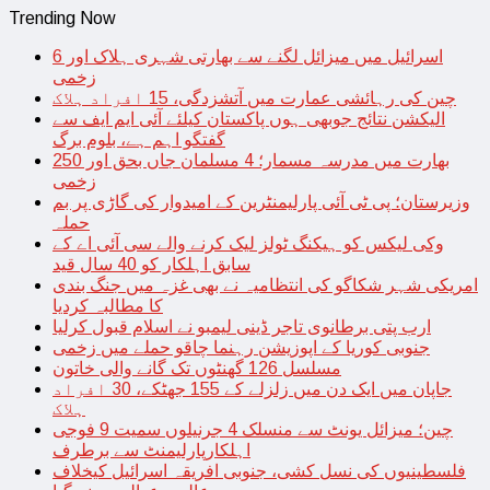
Trending Now
اسرائیل میں میزائل لگنے سے بھارتی شہری ہلاک اور 6
زخمی
چین کی رہائشی عمارت میں آتشزدگی، 15 افراد ہلاک
الیکشن نتائج جوبھی ہوں پاکستان کیلئے آئی ایم ایف سے
گفتگو اہم ہے، بلوم برگ
بھارت میں مدرسہ مسمار؛ 4 مسلمان جاں بحق اور 250
زخمی
وزیرستان؛ پی ٹی آئی پارلیمنٹرین کے امیدوار کی گاڑی پر بم
حملہ
وکی لیکس کو ہیکنگ ٹولز لیک کرنے والے سی آئی اے کے
سابق اہلکار کو 40 سال قید
امریکی شہر شکاگو کی انتظامیہ نے بھی غزہ میں جنگ بندی
کا مطالبہ کردیا
ارب پتی برطانوی تاجر ڈینی لیمبو نے اسلام قبول کرلیا
جنوبی کوریا کے اپوزیشن رہنما چاقو حملے میں زخمی
مسلسل 126 گھنٹوں تک گانے والی خاتون
جاپان میں ایک دن میں زلزلے کے 155 جھٹکے، 30 افراد
ہلاک
چین؛ میزائل یونٹ سے منسلک 4 جرنیلوں سمیت 9 فوجی
اہلکارپارلیمنٹ سے برطرف
فلسطینیوں کی نسل کشی، جنوبی افریقہ اسرائیل کیخلاف