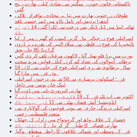
پاکستانی خاتون جویریہ منگیتر سے شادی کیلیے بھارت پہنچ
گئیں
طوفان نے جنوبی بھارت میں تباہی مچادی، نوافراد ہلاک ،
آندھرا پردیش اور تامل ناڈو میں ایمر جنسی نافذ
تھائی لینڈ میں ڈبل ڈیکر بس درخت سے ٹکرا گئی، 14 افراد
ہلاک
اسرائیلی فوج نے جبالیہ پناہ گزین کیمپ کو گھیرے میں لے لیا
نائیجیریا کی فوج نے غلطی سے میلاد النبی کی تقریب پر ڈرون
گرا دیا؛ 85 جاں بحق
یورپ میں برڈ فلو پھیل گیا ، لاکھوں مرغیاں تلف کر دی گئیں
برطانیہ آنیوالوں کی تعداد کم کرنے کیلئے قوانین مزید سخت
19 سالہ برطانوی شہری اسرائیلی فوج کی جانب سے لڑتے
ہوئے غزہ میں مارا گیا
غزہ؛ اسکولوں پربمباری سے50 شہید، درجنوں اسرائیلی
ٹینک خان یونس میں داخل
بھارتی ائیرپورٹ پانی میں ڈوب گیا
7 اکتوبر سے اب تک غزہ کے 19 لاکھ شہری بے گھر ہوگئے
انڈونیشیا: آتش فشاں پھٹنے سے 11 کوہ پیما ہلاک
اسرائیلی درندگی جاری: صہیونی فوجیوں کی گولاباری سے
متعدد فلسطینی زخمی
خضدار کے علاقے وڈھ اور گردونواح میں زلزلے کے جھٹکے
بھارتی فضائیہ کا طیارہ گر کر تباہ، 2پائلٹس ہلاک
غزہ کے وسطی اور شمالی علاقوں کا رابطہ منقطع ہوگیا: