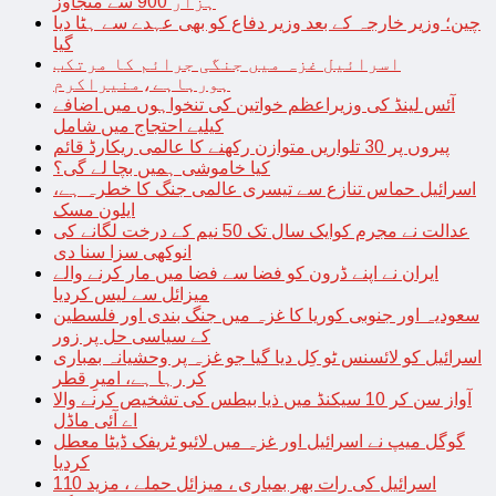
ہزار 900 سے متجاوز
چین؛ وزیر خارجہ کے بعد وزیر دفاع کو بھی عہدے سے ہٹا دیا
گیا
اسرائیل غزہ میں جنگی جرائم کا مرتکب
ہورہاہے،منیراکرم
آئس لینڈ کی وزیراعظم خواتین کی تنخواہوں میں اضافے
کیلیے احتجاج میں شامل
پیروں پر 30 تلواریں متوازن رکھنے کا عالمی ریکارڈ قائم
کیا خاموشی ہمیں بچا لے گی؟
اسرائیل حماس تنازع سے تیسری عالمی جنگ کا خطرہ ہے،
ایلون مسک
عدالت نے مجرم کوایک سال تک 50 نیم کے درخت لگانے کی
انوکھی سزا سنا دی
ایران نے اپنے ڈرون کو فضا سے فضا میں مار کرنے والے
میزائل سے لیس کردیا
سعودیہ اور جنوبی کوریا کا غزہ میں جنگ بندی اور فلسطین
کے سیاسی حل پر زور
اسرائیل کو لائسنس ٹو کِل دیا گیا جو غزہ پر وحشیانہ بمباری
کر رہا ہے، امیرِ قطر
آواز سن کر 10 سیکنڈ میں ذیا بیطس کی تشخیص کرنے والا
اے آئی ماڈل
گوگل میپ نے اسرائیل اور غزہ میں لائیو ٹریفک ڈیٹا معطل
کردیا
اسرائیل کی رات بھر بمباری ، میزائل حملے ، مزید 110