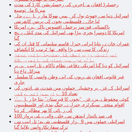
رجسٹرڈ افغان مہاجرین کی رجسٹریشن کارڈ کی مدت
میں6 ماہ توسیع
اسرائیل دنیا سے جھوٹ بول کر ہمیں بھوکا مار رہا ہے ، بدلہ
لیا جائے ، فلسطینی بچوں کی پریس کانفرنس
پاکستانی فورسز پرحملے افسوس ناک ہیں، امریکا
امریکا کا دوسرا بحری بیڑا بھی اسرائیل کی مدد کیلئے پہنچ
گیا
عمران خان نے بتایا ایرانی جنرل قاسم سلیمانی کا قتل ان کی
زندگی کا سب سے بڑا واقعہ تھا: ٹرمپ کا انکشاف
اسرائیلی وزیراعظم کا بھتیجا یائیر نیتن
یاہُو غزہ میں حماس کے ہاتھوں ہلاک
اسرائیل کو دیا گیا امریکی دفاعی نظام ناکام ، تل ابیب ہی پر
میزائل داغ دیا
غیر قانونی افغان شہریوں کی اپنے وطن واپسی کا سلسلہ
جاری
اسرائیل کے غزہ پر وحشیانہ حملوں میں شدت، شہادتوں کی
تعداد 10 ہزار سےزائد ہوگئی
‘کوئی محفوظ نہیں، غزہ “بچوں کا قبرستان” بنتا جا رہا ہے’،
اقوام متحدہ سیکرٹری جنرل نے جنگ بندی اور فلسطینیوں
کی رہائی کا پھر مطالبہ کر دیا
100 فی صد پائیدار ایندھن سے چلنے والی پہلی پرواز
اسرائیلی حملوں میں 9 ہزار فلسطینی شہید؛ تل ابیب سے
ترک سفارتکارواپس بلالیا گیا