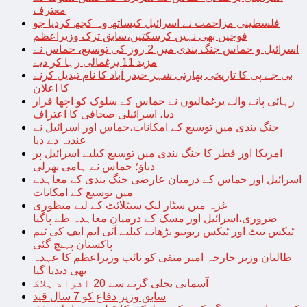
معترف
فلسطینی مزاحمت نے اسرائیل کیساتھ وہ کچھ کردیا جو
فوجیں بھی نہیں کرسکتیں،سابق ترک وزیراعظم
اسرائیل و حماس جنگ بندی میں 2 روز کی توسیع، حماس نے
مزید 11 یرغمالی رہا کر دیے
بی جے پی کا تاریخی بھارتی شہر حیدر آباد کا نام تبدیل کرنے
کا اعلان
رہائی پانے والے یرغمالیوں نے حماس کے سلوک کو اچھا قرار
دیا، اسرائیلی صحافی کا اعتراف
جنگ بندی میں توسیع کے امکانات،حماس اور اسرائیل نے
عندیہ دے دیا
امریکا اور قطر کا جنگ بندی میں توسیع کیلیے اسرائیل پر
دباؤ؛ حماس نے ہامی بھرلی
اسرائیل اور حماس کے درمیان عارضی جنگ بندی کے معاہدے
میں توسیع کے امکانات
غزہ میں سٹار لنک سیٹلائٹ کے لیے منظوری
ضروری،اسرائیل اور مسک کے درمیان معاہدہ طے پاگیا
ٹیکس نیٹ اور ٹیکس ریونیو بڑھانے کیلیے آئی ایم ایف کی ٹیم
پاکستان پہنچ گئی
طالبان وزیر خارجہ امیر متقی کو نائب وزیراعظم کا عہدہ
بھی دیدیا گیا
آسمانی بجلی گرنے سے 20 افراد ہلاک
سابق وزیر دفاع کو 7 سال قید