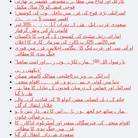
کارگل اور لداخ میں مظاہرے،مقبوضہ کشمیر پر بھارتی
فوجی قبضےکو 76 سال مکمل
اسرائیلی برّی فوج کی غزہ میں داخل ہونے کی کوشش؛
افسر سمیت 5 فوجی ہلاک
سعودی عرب ، ایک ہفتے کے دوران 17 ہزار ، 305 غیر
قانونی تارکین وطن گرفتار
اماراتی رئیل سٹیٹ کی کمپنیوں کے گروپ کا پاکستان
میں20سے 25ارب ڈالرز کی سرمایہ کاری کا اعلان
او آئی سی اور عرب لیگ کا ہنگامی اجلاس، غزہ میں فوری
جنگ بندی کا مطالبہ
’’یا رسول اللہﷺ! ہمارے ٹکڑے ہوتے رہے اور امت تماشا
دیکھتی رہی‘‘
اب ایک ہی ویزےپر6خلیجی ممالک کاسفر ممکن
دنیا میں کوئی جہنم ہے تو وہ غزہ ہے ، اقوام متحدہ
اسرائیل اور حماس کے درمیان قیدیوں کے تبادلے کا معاہدہ
طے پا گیا
چاند کے پہلے انسانی مشن ’اپولو 8‘ کی قیادت کرنے والے
خلاباز انتقال کرگئے
ہمارے ساتھ جو کچھ ہو رہا ہے اس کا ذمہ دار نیتن یاہو
ہے، یرغمالی خاتون
اقوام متحدہ کی خیرسگالی سفیر اور آسٹریلوی اداکارہ کا
غزہ میں جنگ بندی کا مطالبہ
سعودی شہزادہ انتقال کر گیا