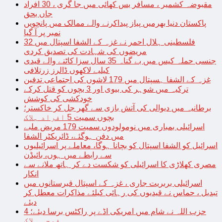
مقبوضہ کشمیر ، مسافر بس کھائی میں جا گری ، 30 افراد
جاں بحق
پاکستان دنیا بھرمیں پیاز پیداکرنے والے ممالک میں پانچویں
نمبر پر آ گیا
فلسطینی ہلال احمر نے غزہ کے الشفا اسپتال میں 32
مریضوں کی شہادت کی تصدیق کردی
جنسی حملہ کیس میں بے گناہ 35 سال سزا کاٹنے والے قیدی
کیلیے لاکھوں ڈالرز زرتلافی
غزہ کے الشفا ہسپتال میں 179 لاشوں کی اجتماعی تدفین
ترکیہ میں شوہر کی بیوی اور 3 بچوں کو قتل کرکے
خودکشی کی کوشش
برطانیہ میں دیوالی کی آتش بازی سے گھر جل کر خاکستر؛
بچوں سمیت 5 افراد ہلاک
اسرائیلی بمباری میں نومولودوں سمیت 179 مریض ملبے
میں دفن ہوگئے، ڈائریکٹر الشفا
اسرائیل کو الشفا اسپتال کو بچانا ہوگا، معاملے پر اسرائیلیوں
سے رابطے میں ہوں، بائیڈن
مصری کھلاڑی کا اسرائیلی کو شکست دے کر ہاتھ ملانے سے
انکار
اسرائیلی بربریت جاری ، غزہ کے اسپتال قبرستانوں میں
تبدیل ، حماس نے قیدیوں کی رہائی کیلئے مذاکرات معطل کر
دیئے
حزب اللہ نے شام میں امریکی اڈے پر راکٹس برسا دیئے؛ 4
فوجی ہلاک