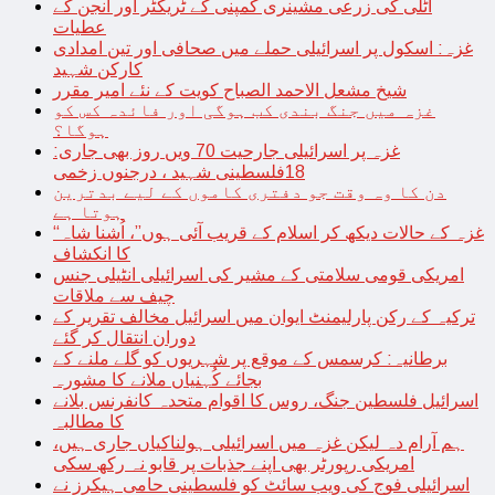
اٹلی کی زرعی مشینری کمپنی کے ٹریکٹر اور انجن کے
عطیات
غزہ: اسکول پر اسرائیلی حملے میں صحافی اور تین امدادی
کارکن شہید
شیخ مشعل الاحمد الصباح کویت کے نئے امیر مقرر
غزہ میں جنگ بندی کب ہوگی اور فائدہ کس کو
ہوگا؟
غزہ پر اسرائیلی جارحیت 70 ویں روز بھی جاری:
18فلسطینی شہید ، درجنوں زخمی
دن کا وہ وقت جو دفتری کاموں کے لیے بدترین
ہوتا ہے
“غزہ کے حالات دیکھ کر اسلام کے قریب آئی ہوں”، اُشنا شاہ
کا انکشاف
امریکی قومی سلامتی کے مشیر کی اسرائیلی انٹیلی جنس
چیف سے ملاقات
ترکیہ کے رکن پارلیمنٹ ایوان میں اسرائیل مخالف تقریر کے
دوران انتقال کر گئے
برطانیہ: کرسمس کے موقع پر شہریوں کو گلے ملنے کے
بجائے کُہنیاں ملانے کا مشورہ
اسرائیل فلسطین جنگ، روس کا اقوام متحدہ کانفرنس بلانے
کا مطالبہ
ہم آرام دہ لیکن غزہ میں اسرائیلی ہولناکیاں جاری ہیں،
امریکی رپورٹر بھی اپنے جذبات پر قابو نہ رکھ سکی
اسرائیلی فوج کی ویب سائٹ کو فلسطینی حامی ہیکرز نے