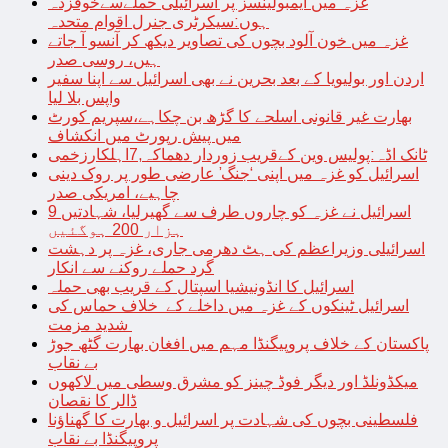
غزہ میں ایمبولینسز پر اسرائیلی حملےسےخوفزدہ
ہوں:سیکرٹری جنرل اقوام متحدہ
غزہ میں خون آلود بچوں کی تصاویر دیکھ کر آنسو آ جاتے
ہیں، روسی صدر
اردن اور بولیویا کے بعد بحرین نے بھی اسرائیل سے اپنا سفیر
واپس بلا لیا
بھارت غیر قانونی اسلحے کا گڑھ بن چکاہے،سپریم کورٹ
میں پیش رپورٹ میں انکشاف
ٹانک اڈہ:پولیس وین کےقریب زوردار دھماکہ,7اہلکارزخمی
اسرائیل کو غزہ میں اپنی ‘جنگ’ عارضی طور پر روک دینی
چاہیے، امریکی صدر
اسرائیل نے غزہ کو چاروں طرف سے گھیرلیا، شہادتیں 9
ہزار 200 ہوگئیں
اسرائیلی وزیراعظم کی ہٹ دھرمی جاری، غزہ پر دہشت
گرد حملے روکنے سے انکار
اسرائیل کا انڈونیشیا اسپتال کے قریب بھی حملہ
اسرائیل ٹینکوں کے غزہ میں داخلے کے خلاف حماس کی
شدید مزمت
پاکستان کے خلاف پروپیگنڈا مہم میں افغان بھارت گٹھ جوڑ
بے نقاب
میکڈونلڈ اور دیگر فوڈ چینز کو مشرق وسطی میں لاکھوں
ڈالر کا نقصان
فلسطینی بچوں کی شہادت پر اسرائیل و بھارت کا گھناؤنا
پروپیگنڈا بے نقاب