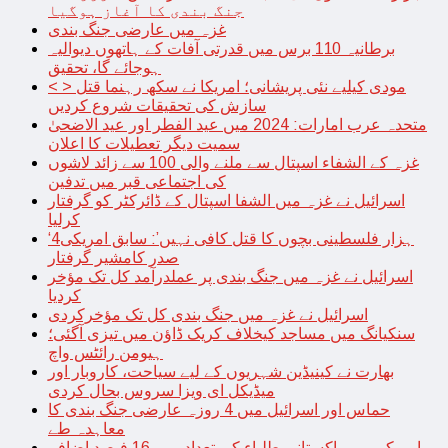
جنگ بندی کا آغاز ہوگیا
غزہ میں عارضی جنگ بندی
برطانیہ 110 برس میں قدرتی آفات کے ہاتھوں دیوالیہ
ہوجائے گا، تحقیق
< > مودی کیلیے نئی پریشانی؛ امریکا نے سکھ رہنما قتل
سازش کی تحقیقات شروع کردیں
متحدہ عرب امارات: 2024 میں عید الفطر اور عید الاضحیٰ
سمیت دیگر تعطیلات کا اعلان
غزہ کے الشفاء اسپتال سے ملنے والی 100 سے زائد لاشوں
کی اجتماعی قبر میں تدفین
اسرائیل نے غزہ میں الشفا اسپتال کے ڈائرکٹر کو گرفتار
کرلیا
‘4ہزار فلسطینی بچوں کا قتل کافی نہیں’: سابق امریکی
صدر کامشیر گرفتار
اسرائیل نے غزہ میں جنگ بندی پر عملدرآمد کل تک مؤخر
کردیا
اسرائیل نے غزہ میں جنگ بندی کل تک مؤخرکردی
سنکیانگ میں مساجد کیخلاف کریک ڈاؤن میں تیزی آگئی؛
ہیومن رائٹس واچ
بھارت نے کینیڈین شہریوں کے لیے سیاحت، کاروبار اور
میڈیکل ای ویزا سروس بحال کردی
حماس اور اسرائیل میں 4 روزہ عارضی جنگ بندی کا
معاہدہ طے
امریکہ میں پاکستانی طلباء کی تعداد میں 16 فیصد اضافہ