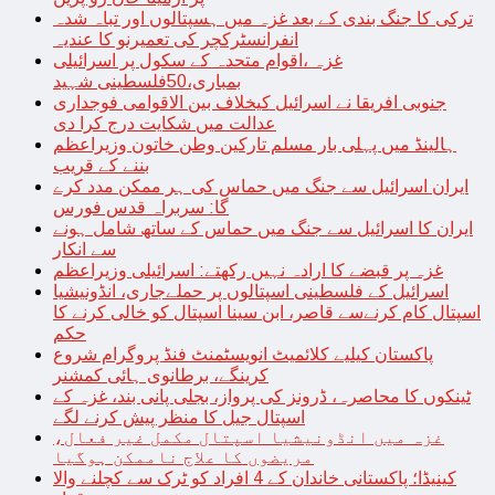
ترکی کا جنگ بندی کے بعد غزہ میں ہسپتالوں اور تباہ شدہ
انفرانسٹرکچر کی تعمیرنو کا عندیہ
غزہ ،اقوام متحدہ کے سکول پر اسرائیلی
بمباری،50فلسطینی شہید
جنوبی افریقا نے اسرائیل کیخلاف بین الاقوامی فوجداری
عدالت میں شکایت درج کرا دی
ہالینڈ میں پہلی بار مسلم تارکین وطن خاتون وزیراعظم
بننے کے قریب
ایران اسرائیل سے جنگ میں حماس کی ہر ممکن مدد کرے
گا: سربراہ قدس فورس
ایران کا اسرائیل سے جنگ میں حماس کے ساتھ شامل ہونے
سے انکار
غزہ پر قبضے کا ارادہ نہیں رکھتے: اسرائیلی وزیراعظم
اسرائیل کے فلسطینی اسپتالوں پر حملےجاری، انڈونیشیا
اسپتال کام کرنےسے قاصر، ابن سینا اسپتال کو خالی کرنے کا
حکم
پاکستان کیلیے کلائمیٹ انویسٹمنٹ فنڈ پروگرام شروع
کرینگے، برطانوی ہائی کمشنر
ٹینکوں کا محاصرہ، ڈرونز کی پرواز، بجلی پانی بند، غزہ کے
اسپتال جیل کا منظر پیش کرنے لگے
غزہ میں انڈونیشیا اسپتال مکمل غیر فعال،
مریضوں کا علاج ناممکن ہوگیا
کینیڈا؛ پاکستانی خاندان کے 4 افراد کو ٹرک سے کچلنے والا