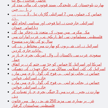
عالمی عدالت پہنچ گیا
بھارت بلوچستان کی علیحدگی پسند قوتوں کی مالی مدد کر
رہا ہے: چین
حماس کے حملوں میں 7 اسرائیلی گاڑیاں تباہ، 3 صہیونی
ہلاک
اسرائیلی جارحیت نے اپنا فوجی اور سیاسی انجام لکھ
دیا،اسامہ حمدان
مکہ مکرمہ میں سونے کے متعدد نئے ذخائر مل گئے
فلسطینی مسلمانوں سے اظہاریکجہتی، عرب امارات میں
سال نو کی تقاریب منسوخ
اسرائیل نے اپنے شہریوں کو بھارت میں محتاط رہنے کی
ہدایات جاری کردیں
سعودی عرب سے پاکستان آنے والے امریکی بحری جہاز پر
حملہ
امریکا اور اسرائیل کا حماس کو جڑ سے ختم کرنے پر اتفاق
اسرائیل کی کئی اسلامی ممالک سے جنگ چھیڑنے کی دھمکی
حماس نہ بچاتی تو اپنی ہی فوج کی گولہ باری میں مارے
جاتے، اسرائیلی خواتین
حماس نہ بچاتی تو اپنی ہی فوج کی گولہ باری میں مارے
جاتے، اسرائیلی خواتین
بھارت نے بحیرہ عرب میں 3 جنگی بحری جہاز تعینات کر
دیئے
غزہ پر بمباری سے مزید 250 شہید ، رملہ میں خاتون
فلسطینی سیاستدان گرفتار