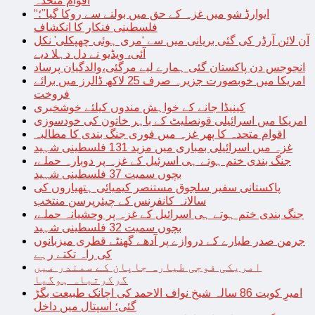
اقوام متحدہ
“ایوارڈ شو میں غزہ کے حق میں بولنے سے روکا گیا”؛
فلسطینی فنکار کا انکشاف
آن لائن آرڈر کی گئی بریانی میں سے ‘مری ہوئی چھپکلی’ نکل
آئی، ویڈیو نے دل دہلا دیے
انجوجس دن پاکستان گئی ہمارے لیے مرگئی،والدگیان پرساد
امریکا میں خوبصورت جزیرہ صرف 25 لاکھ ڈالرز میں برائے
فروخت
کینیڈا جانے کے خواہش مندوں کیلئے خوشخبری
امریکا میں اسرائیلی قونصلیٹ کے باہر خاتون کی خودسوزی
اقوام متحدہ کا پھر غزہ میں فوری جنگ بندی کا مطالبہ
غزہ میں اسرائیلی بمباری میں مزید 131 فلسطینی شہید
جنگ بندی ختم ہوتے ہی اسرئیل کے غزہ پر دوبارہ حملے،
بچوں سمیت 37 فلسطینی شہید
پاکستانی سفیر سلجوق مستنصر کیمیائی ہتھیاروں کی
سالانہ کانفرنس کے چیئرپرسن منتخب
جنگ بندی ختم ہوتے ہی اسرائیل کے غزہ پر وحشیانہ حملے،
بچوں سمیت 32 فلسطینی شہید
جرمن صدر طیارے کے دروازے پر آدھے گھنٹے قطری میزبانوں
کی راہ تکتے رہے
امریکی فوجی طیارہ جاپان کے سمندر میں
گرکرتباہ ہوگیا
امیرِ کویت 86 سالہ شیخ نواف الاحمد کی اچانک طبیعت بگڑ
گئی؛ اسپتال میں داخل