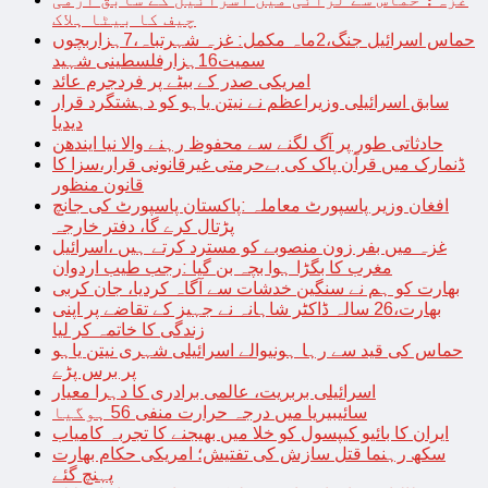
چیف کا بیٹا ہلاک
حماس اسرائیل جنگ،2ماہ مکمل: غزہ شہرتباہ،7ہزاربچوں
سمیت16ہزارفلسطینی شہید
امریکی صدر کے بیٹے پر فردجرم عائد
سابق اسرائیلی وزیراعظم نے نیتن یاہو کو دہشتگرد قرار
دیدیا
حادثاتی طور پر آگ لگنے سے محفوظ رہنے والا نیا ایندھن
ڈنمارک میں قرآن پاک کی بےحرمتی غیرقانونی قرار،سزا کا
قانون منظور
افغان وزیر پاسپورٹ معاملہ :پاکستان پاسپورٹ کی جانچ
پڑتال کرے گا، دفتر خارجہ
غزہ میں بفر زون منصوبے کو مسترد کرتے ہیں ،اسرائیل
مغرب کا بگڑا ہوا بچہ بن گیا :رجب طیب اردوان
بھارت کو ہم نے سنگین خدشات سے آگاہ کردیا، جان کربی
بھارت،26 سالہ ڈاکٹر شاہانہ نے جہیز کے تقاضے پر اپنی
زندگی کا خاتمہ کر لیا
حماس کی قید سے رہا ہونیوالے اسرائیلی شہری نیتن یاہو
پر برس پڑے
اسرائیلی بربریت، عالمی برادری کا دہرا معیار
سائیبیریا میں درجہ حرارت منفی 56 ہوگیا
ایران کا بائیو کیپسول کو خلا میں بھیجنے کا تجربہ کامیاب
سکھ رہنما قتل سازش کی تفتیش؛ امریکی حکام بھارت
پہنچ گئے