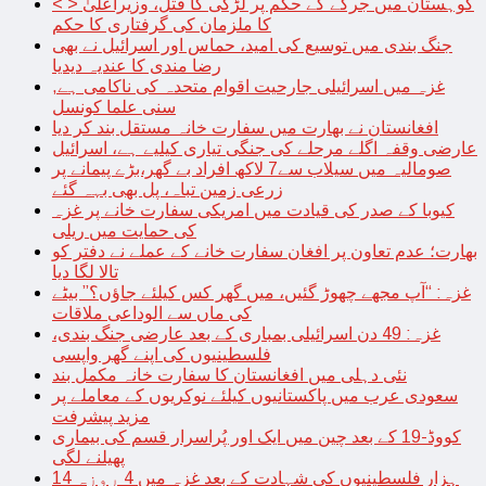
< > کوہستان میں جرگے کے حکم پر لڑکی کا قتل، وزیراعلیٰ
کا ملزمان کی گرفتاری کا حکم
جنگ بندی میں توسیع کی امید، حماس اور اسرائیل نے بھی
رضا مندی کا عندیہ دیدیا
غزہ میں اسرائیلی جارحیت اقوام متحدہ کی ناکامی ہے,
سنی علما کونسل
افغانستان نے بھارت میں سفارت خانہ مستقل بند کر دیا
عارضی وقفہ اگلے مرحلے کی جنگی تیاری کیلیے ہے، اسرائیل
صومالیہ میں سیلاب سے7 لاکھ افراد بے گھر،بڑے پیمانے پر
زرعی زمین تباہ، پل بھی بہہ گئے
کیوبا کے صدر کی قیادت میں امریکی سفارت خانے پر غزہ
کی حمایت میں ریلی
بھارت؛ عدم تعاون پر افغان سفارت خانے کے عملے نے دفتر کو
تالا لگا دیا
غزہ: “آپ مجھے چھوڑ گئیں، میں گھر کس کیلئے جاؤں؟” بیٹے
کی ماں سے الوداعی ملاقات
غزہ: 49 دن اسرائیلی بمباری کے بعد عارضی جنگ بندی،
فلسطینیوں کی اپنے گھر واپسی
نئی دہلی میں افغانستان کا سفارت خانہ مکمل بند
سعودی عرب میں پاکستانیوں کیلئے نوکریوں کے معاملے پر
مزید پیشرفت
کووڈ-19 کے بعد چین میں ایک اور پُراسرار قسم کی بیماری
پھیلنے لگی
14 ہزار فلسطینیوں کی شہادت کے بعد غزہ میں 4 روزہ