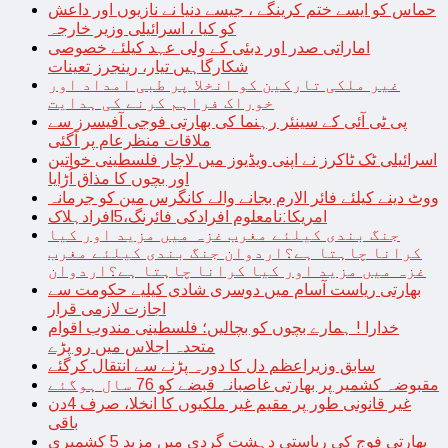
حماس کو ایسے ختم کرینگے ، جیسے دنیا نے نازیوں اور داعش
کو کیا ، اسرائیلی وزیر خارجہ
اماراتی صدر اور دبئی کے ولی عہد کیلئے خصوصی
شکارگاہیں تیار، رینجرز تعینات
غیر ملکی تارکین کو انخلا پر طبی امداد اور
خوراک فراہم کرنے کی ہدایت
پی ٹی آئی کے سینئر رہنما کی بھارتی فوجی آفیسرز سے
ملاقات منظرعام پر آگئی
اسرائیلی ٹک ٹاکرز نے اپنی ویڈیوز میں لاچار فلسطینی خواتین
اور بچوں کا مذاق اُڑایا
ووٹ دینے کیلئے فائر الارم بجانے والے کانگرس مین کو جرمانہ
امریکا:نامعلوم افرادکی فائرنگ،5افرادہلاک
جنگ بندی کیلئے مغرب غزہ میں مزید اور کیا
کرانا چاہتا ہے؟اردوان جنگ بندی کیلئے مغرب
غزہ میں مزید اور کیا کرانا چاہتا ہے؟اردوان
بھارتی ریاست آسام میں دوسری شادی کیلیے حکومت سے
اجازت لازمی قرار
خدارا ! ہمارے بچوں کو بچالیں؛ فلسطینی مندوب اقوام
متحدہ اجلاس میں رو پڑے
سابق وزیراعظم دل کا دورہ پڑنے سے انتقال کرگئے
مقبوضہ کشمیر پر بھارتی غاصبانہ قبضے کو 76 سال ہوگئے
غیر قانونی طور پر مقیم غیر ملکیوں کا انخلا، صرف 4دن
باقی
بھارتی فوج کی ریاستی دہشت گردی میں مزید 5 کشمیری