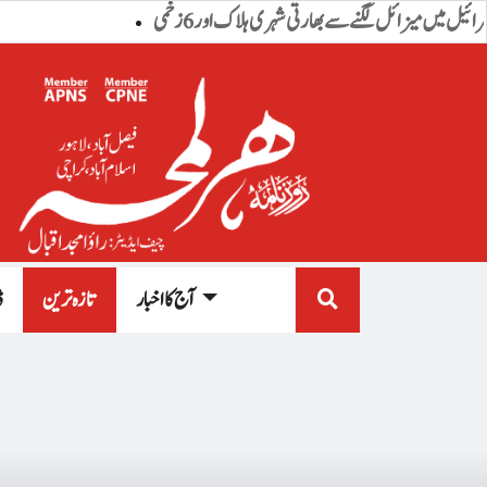
اسرائیل میں میزائل لگنے سے بھارتی شہری ہلاک اور 6 زخمی
آج کا اخبار
تازہ ترین
ڈ