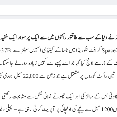
 نے دنیا کے سب سے طاقتور راکٹوں میں سے ایک پر سوار ایک خفیہ 
کٹ کے ذریعے لانچ کیا گیا جو اسے پہلے سے کہیں زیادہ دورلے جا سکتا 
فالکن ہیوی – ایک ساتھ بندھے ہوئے
اً ایک چھوٹی بس کے سائز کی اور ایک چھوٹے خلائی شٹل سے مشابہت رکھتی