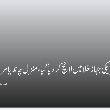
ہاز خلا میں لانچ کردیا گیا ، منزل چاند یا مر
te read