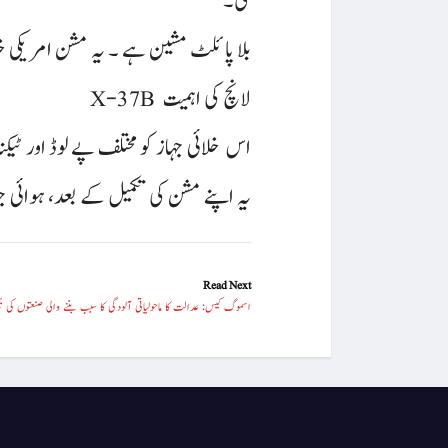
گی۔
X-37B بلا پائلٹ مشین ہے ۔ یہ مشن امری
X-37B لانچ کی اہمیت
اس خلائی جہاز کو مختلف پے لوڈ اور ٹ
یہ اپنے مشن کی تکمیل کے بعد، ہوائی ج
Read Next
اسموگ کیس: عدالت کا ماحولیاتی آلودگی کا سبب بننے والی صنعتوں کی بجل