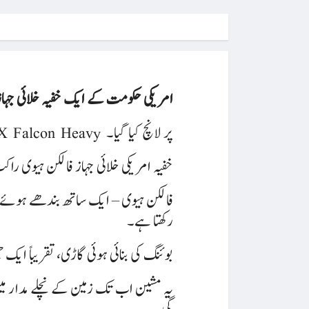
امریکی حکومت کے ایک خفیہ خلائی جہاز
X-37B کرافٹ فلوریڈا میں ناسا کے کینیڈی اسپیس سینٹر سے SpaceX Falcon Heavy پر لانچ کیا گیا۔
خفیہ امریکی خلائی جہاز فالکن ہیوی را
رکھتا ہے۔
X-37B بوئنگ کی بنائی ہوئی گاڑی، تقریب