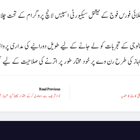
کی خلائی فورس فوج کے نیشنل سیکیورٹی اسپیس لانچ پروگرام کے تحت چل
یکنالوجی کے تجربات کو لے جانے کے لیے طویل دورانیے کی مداری پروا
ہاز کی طرح رن وے پر خود مختار طور پر اترنے کی صلاحیت کے لیے بھ
Read Previous
ی کاٹنے کا عندیہ
نوازشریف سے دھاندلی کرکے اقتدار چھینا گیا، شہباز 