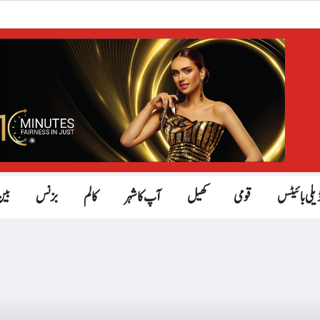
یلی بائیٹس
قومی
کھیل
آپ کا شہر
کالم
بزنس
بین