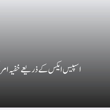
اسپیس ایکس کے ذریعے خفیہ امریکی ج