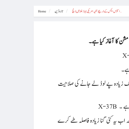
اسپیس ایکس کے ذریعے خفیہ امریکی جہاز خلا میں لانچ…
تازہ ترین
Home
مشن کا آغاز کیا ہے۔
ہے۔
 تین راکٹ کوروں پر مشتمل ہے جو زمین سے 22,000 میل دوری تک زیادہ پے لوڈ لے جانے کی صلاحیت
 ہے ۔
یہ مشین اب تک زمین کے نچلے مدار میں1200 میل سے نیچے کی اونچائی پر آپریٹ کرتی رہی ہے – پہلی دفعہ اب یہ کئی گنا زیادہ فاصلہ طے کرے