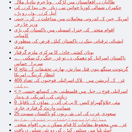
طالبان نے افغانستان میں لڑکی ہونا جرم بنادیا، ملالہ
حکمراں شمالی کوریا خواتین سے زیادہ بچے پیدا کرنے کی
اپیل کرتے ہوئے رو پڑے
امریکہ چین کے اندرونی معاملات میں مداخلت نہ کرے: چینی
وزیر خا رجہ
اقوام متحدہ کی جنرل اسمبلی میں پاکستان کی بڑی
کامیابی
ایشیائی ترقیاتی بینک نے پاکستان کیلئے قرض کی منظوری
دیدی
یونان کشتی حادثے کا مرکزی ملزم گرفتار
پاکستان اسرائیل کو دھمکی دے تو غزہ جنگ رک سکتی ہے،
سربراہ حماس
گرپتونت سنگھ پنوں قتل سازش، بھارتی تحقیقات کے نتائج کا
انتظار کرینگے، امریکا
غزہ کے آپریشن میں ہلاک اسرائیلی فوجیوں کی تعداد 406
ہوگئی
< > اسرائیلی فوج نے جیل میں فلسطینی بچے کیساتھ جنسی
زیادتی کی، امریکی عہدیدار
9 مئی جلاؤگھیراؤ کیس: 8 پی ٹی آئی رہنماؤں کے ناقابل
ضمانت وارنٹ گرفتاری جاری
سعودی عرب کی اپنے شہریوں کو پاکستان سمیت 25
ممالک جانے سے اجتناب برتنے کی ہدایت
غزہ میں محفوظ مقامات کا قیام ممکن نہیں، اقوام متحدہ
آسٹریلیا میں مینٹس کیڑے کی دو نئی نسلیں دریافت