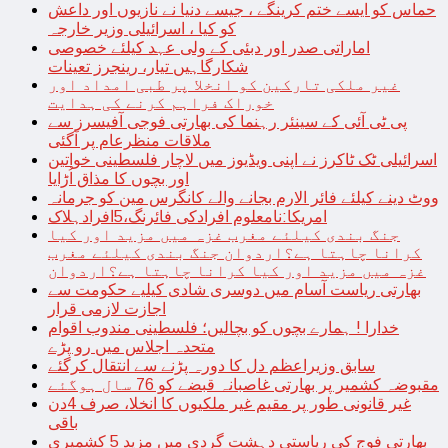
حماس کو ایسے ختم کرینگے ، جیسے دنیا نے نازیوں اور داعش
کو کیا ، اسرائیلی وزیر خارجہ
اماراتی صدر اور دبئی کے ولی عہد کیلئے خصوصی
شکارگاہیں تیار، رینجرز تعینات
غیر ملکی تارکین کو انخلا پر طبی امداد اور
خوراک فراہم کرنے کی ہدایت
پی ٹی آئی کے سینئر رہنما کی بھارتی فوجی آفیسرز سے
ملاقات منظرعام پر آگئی
اسرائیلی ٹک ٹاکرز نے اپنی ویڈیوز میں لاچار فلسطینی خواتین
اور بچوں کا مذاق اُڑایا
ووٹ دینے کیلئے فائر الارم بجانے والے کانگرس مین کو جرمانہ
امریکا:نامعلوم افرادکی فائرنگ،5افرادہلاک
جنگ بندی کیلئے مغرب غزہ میں مزید اور کیا
کرانا چاہتا ہے؟اردوان جنگ بندی کیلئے مغرب
غزہ میں مزید اور کیا کرانا چاہتا ہے؟اردوان
بھارتی ریاست آسام میں دوسری شادی کیلیے حکومت سے
اجازت لازمی قرار
خدارا ! ہمارے بچوں کو بچالیں؛ فلسطینی مندوب اقوام
متحدہ اجلاس میں رو پڑے
سابق وزیراعظم دل کا دورہ پڑنے سے انتقال کرگئے
مقبوضہ کشمیر پر بھارتی غاصبانہ قبضے کو 76 سال ہوگئے
غیر قانونی طور پر مقیم غیر ملکیوں کا انخلا، صرف 4دن
باقی
بھارتی فوج کی ریاستی دہشت گردی میں مزید 5 کشمیری