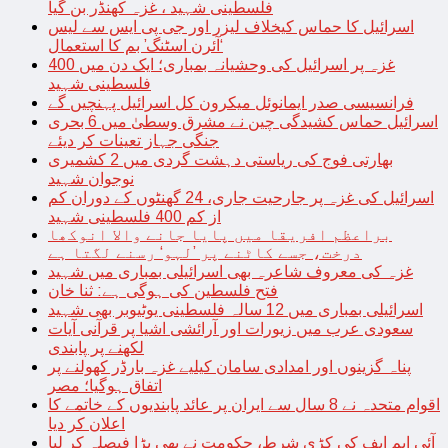
فلسطینی شہید ، غزہ کھنڈر بن گیا
اسرائیل کا حماس کیخلاف لیزر اور جی پی ایس سے لیس
‘آئرن اسٹنگ’ بم کا استعمال
غزہ پر اسرائیل کی وحشیانہ بمباری؛ ایک دن میں 400
فلسطینی شہید
فرانسیسی صدر ایمانوئل میکرون کل اسرائیل پہنچیں گے
اسرائیل حماس کشیدگی چین نے مشرق وسطیٰ میں 6 بحری
جنگی جہاز تعینات کر دیئے
بھارتی فوج کی ریاستی دہشت گردی میں 2 کشمیری
نوجوان شہید
اسرائیل کی غزہ پر جارحیت جاری، 24 گھنٹوں کے دوران کم
از کم 400 فلسطینی شہید
براعظم افریقا میں پایا جانے والا انوکھا
درخت، جسے کاٹنے پر ’لہو‘ رسنے لگتا ہے
غزہ کی معروف شاعرہ بھی اسرائیلی بمباری میں شہید
فتح فلسطین کی ہوگی ہے: ثنا خان
اسرائیلی بمباری میں 12 سالہ فلسطینی یوٹیوبر بھی شہید
سعودی عرب میں زیورات اور آرائشی اشیا پر قرآنی آیات
لکھنے پر پابندی
پناہ گزینوں اور امدادی سامان کیلیے غزہ بارڈر کھولنے پر
اتفاق ہوگیا؛ مصر
اقوام متحدہ نے 8 سال سے ایران پر عائد پابندیوں کے خاتمے کا
اعلان کر دیا
آئی ایم ایف کی کڑی شرط، حکومت نے بھی بڑا فیصلہ کر لیا