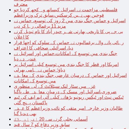
معترف
فلسطینی مزاحمت نے اسرائیل کیساتھ وہ کچھ کردیا جو
فوجیں بھی نہیں کرسکتیں،سابق ترک وزیراعظم
اسرائیل و حماس جنگ بندی میں 2 روز کی توسیع، حماس نے
مزید 11 یرغمالی رہا کر دیے
بی جے پی کا تاریخی بھارتی شہر حیدر آباد کا نام تبدیل کرنے
کا اعلان
رہائی پانے والے یرغمالیوں نے حماس کے سلوک کو اچھا قرار
دیا، اسرائیلی صحافی کا اعتراف
جنگ بندی میں توسیع کے امکانات،حماس اور اسرائیل نے
عندیہ دے دیا
امریکا اور قطر کا جنگ بندی میں توسیع کیلیے اسرائیل پر
دباؤ؛ حماس نے ہامی بھرلی
اسرائیل اور حماس کے درمیان عارضی جنگ بندی کے معاہدے
میں توسیع کے امکانات
غزہ میں سٹار لنک سیٹلائٹ کے لیے منظوری
ضروری،اسرائیل اور مسک کے درمیان معاہدہ طے پاگیا
ٹیکس نیٹ اور ٹیکس ریونیو بڑھانے کیلیے آئی ایم ایف کی ٹیم
پاکستان پہنچ گئی
طالبان وزیر خارجہ امیر متقی کو نائب وزیراعظم کا عہدہ
بھی دیدیا گیا
آسمانی بجلی گرنے سے 20 افراد ہلاک
سابق وزیر دفاع کو 7 سال قید