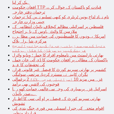
ہیک کر لیا
افغان حکومت TTP قیادت کو پاکستان کے حوالے کرے،
ترجمان دفتر خارجہ
نام نہاد لداخ یونین ٹریٹری کو کبھی تسلیم نہیں کیا: ترجمان
چینی وزارت خارجہ
فلسطین پر اسرائیلی مظالم کیخلاف بائیڈن انتظامیہ کے
ملازمین کا وائٹ ہاوس کے باہر احتجاج
امریکا: یہودیوں کا فلسطینیوں کی حمایت میں مظاہرہ،
مرکزی شاہراہ بلاک
دنیا کے سب سے زیادہ رحم دل کہے جانےوالے جج
فرینک کیپریو سرطان کا شکار ہوگئے
بھارتی پارلیمنٹ میں نامعلوم افراد کا حملہ؛ ویڈیو وائرل
پاکستان کے مطالبے پر افغان حکومت کا ڈی آئی خان حملے
کی تحقیقات کا عہد
کشمیر پر بھارتی سپریم کورٹ کا فیصلہ غیر قانونی قرار،
نگران کابینہ نے مسترد کردیا، مرتضی سولنگی
غزہ میں مزید 10 اسرائیلی فوجی ہلاک؛ 2 یرغمالی
فوجیوں کی لاشیں بھی برآمد
اسرائیل غزہ پربمباری کی وجہ سےعالمی حمایت کھو رہا
ہے،صدر بائیڈن
بھارتی سپریم کورٹ کے فیصلے پر او آئی سی کا اظہارِ
تشویش
اقوام متحدہ کی جنرل اسمبلی میں فوری جنگ بندی کی
قرارداد منظور