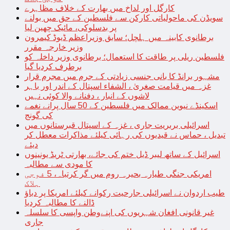
کارگل اور لداخ میں بھارت کے خلاف مظاہرے
سویڈن کی ماحولیاتی کارکن سے فلسطین کے حق میں بولنے
پر بدسلوکی، مائیک چھین لیا
برطانوی کابینہ میں ہلچل؛ سابق وزیراعظم ڈیوڈ کیمرون
وزیر خارجہ مقرر
فلسطین ریلی پر طاقت کا استعمال؛ برطانوی وزیر داخلہ کو
برطرف کردیا گیا
مشہور برانڈ کا بانی جنسی زیادتی کے جرم میں مجرم قرار
غزہ میں قیامت صغریٰ ، الشفاء اسپتال کے اندر اور باہر
لاشوں کے انبار ، دفنانے والا کوئی نہیں
اسکینڈے نیوین ممالک میں فلسطین کے 50 سال پرانے نغمے
کی گونج
اسرائیلی بربریت جاری ، غزہ کے اسپتال قبرستانوں میں
تبدیل ، حماس نے قیدیوں کی رہائی کیلئے مذاکرات معطل کر
دیئے
اسرائیل کے ساتھ لیبر ڈیل ختم کی جائے، بھارتی ٹریڈ یونینوں
کا مودی سے مطالبہ
امریکی جنگی طیارہ بحیرہ روم میں گر کرتباہ، 5 فوجی
ہلاک
طیب اردوان نے اسرائیلی جارحیت رکوانے کیلئے امریکا پر دباؤ
ڈالنے کا مطالبہ کردیا
غیر قانونی افغان شہریوں کی اپنےوطن واپسی کا سلسلہ
جاری