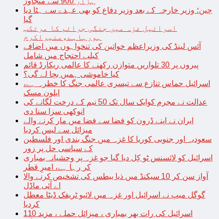
ہزار 900 سے متجاوز
چین؛ وزیر خارجہ کے بعد وزیر دفاع کو بھی عہدے سے ہٹا دیا
گیا
اسرائیل غزہ میں جنگی جرائم کا مرتکب
ہورہاہے،منیراکرم
آئس لینڈ کی وزیراعظم خواتین کی تنخواہوں میں اضافے
کیلیے احتجاج میں شامل
پیروں پر 30 تلواریں متوازن رکھنے کا عالمی ریکارڈ قائم
کیا خاموشی ہمیں بچا لے گی؟
اسرائیل حماس تنازع سے تیسری عالمی جنگ کا خطرہ ہے،
ایلون مسک
عدالت نے مجرم کوایک سال تک 50 نیم کے درخت لگانے کی
انوکھی سزا سنا دی
ایران نے اپنے ڈرون کو فضا سے فضا میں مار کرنے والے
میزائل سے لیس کردیا
سعودیہ اور جنوبی کوریا کا غزہ میں جنگ بندی اور فلسطین
کے سیاسی حل پر زور
اسرائیل کو لائسنس ٹو کِل دیا گیا جو غزہ پر وحشیانہ بمباری
کر رہا ہے، امیرِ قطر
آواز سن کر 10 سیکنڈ میں ذیا بیطس کی تشخیص کرنے والا
اے آئی ماڈل
گوگل میپ نے اسرائیل اور غزہ میں لائیو ٹریفک ڈیٹا معطل
کردیا
اسرائیل کی رات بھر بمباری ، میزائل حملے ، مزید 110