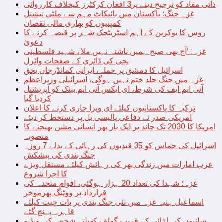
ذاتی مفاد کو ترجیح دینے پر3 افغان کرکٹرز کیخلاف کارروائی
غزہ جنگ؛ پاکستان میں بائیکاٹ مہم سے ملٹی نیشنل
کمپنیوں کو بھاری مالی نقصان
روس کا یوکرین کے اہم اسٹریٹجک شہر پر قبضہ کرنے کا
دعویٰ
غزہ: ‘آج بھی صبح ہمیں ناشتہ نہیں ملا’، شہید فلسطینی
بچی کی ڈائری کے صفحات وائرل
اسرائیل کا دمشق پر حملہ، ایرانی کمانڈرجاں بحق
غزہ میں جنگ جلد ختم نہیں ہوگی، اسرائیلی وزیراعظم
آئی ایم ایف کی شرط، ای ایکس آئی ایم بینک کو آپریشنل
کردیا گیا
ترکیہ کا پاکستانیوں کیلئے ای ویزا جاری کرنے کا اعلان
امریکی صدر نے دفاعی پالیسی بل پر دستخط کر دیئے
امریکا کا 2030 تک چاند پر ایک بار پھر انسانی مشن بھیجنے کا
منصوبہ
اسرائیل کی حماس کو 35 قیدیوں کی رہائی کے بدلے 7 روزہ
جنگ بندی کی پیشکش
عرب امارات میں زندگی بھر کی رہائش کیلئے مستقل ویزے
کا اجرا شروع
غزہ؛ شہدا کی تعداد 20 ہزار ہوگئی، اقوام متحدہ کی
قرارداد پر ووٹنگ پھرموخر
اسماعیل ہنیہ غزہ میں نئی جنگ بندی پر بات چیت کیلئے
قاہرہ پہنچ گئے
سانپوں کی لڑائی کے قریب گولف کھیلتے شخص کی ویڈیو