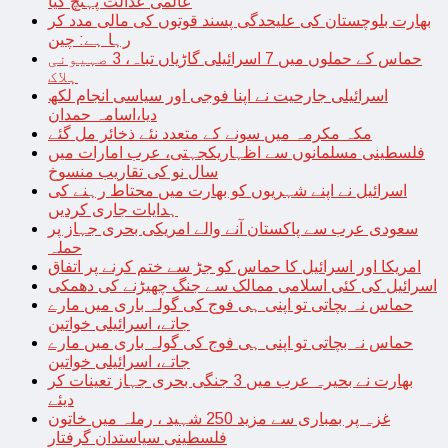
عالمی عدالت پہنچ گیا
بھارت بلوچستان کی علیحدگی پسند قوتوں کی مالی مدد کر
رہا ہے: چین
حماس کے حملوں میں 7 اسرائیلی گاڑیاں تباہ، 3 صہیونی
ہلاک
اسرائیلی جارحیت نے اپنا فوجی اور سیاسی انجام لکھ
دیا،اسامہ حمدان
مکہ مکرمہ میں سونے کے متعدد نئے ذخائر مل گئے
فلسطینی مسلمانوں سے اظہاریکجہتی، عرب امارات میں
سال نو کی تقاریب منسوخ
اسرائیل نے اپنے شہریوں کو بھارت میں محتاط رہنے کی
ہدایات جاری کردیں
سعودی عرب سے پاکستان آنے والے امریکی بحری جہاز پر
حملہ
امریکا اور اسرائیل کا حماس کو جڑ سے ختم کرنے پر اتفاق
اسرائیل کی کئی اسلامی ممالک سے جنگ چھیڑنے کی دھمکی
حماس نہ بچاتی تو اپنی ہی فوج کی گولہ باری میں مارے
جاتے، اسرائیلی خواتین
حماس نہ بچاتی تو اپنی ہی فوج کی گولہ باری میں مارے
جاتے، اسرائیلی خواتین
بھارت نے بحیرہ عرب میں 3 جنگی بحری جہاز تعینات کر
دیئے
غزہ پر بمباری سے مزید 250 شہید ، رملہ میں خاتون
فلسطینی سیاستدان گرفتار