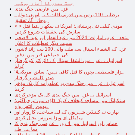
جنگ بندی کا آغاز ہوگیا
غزہ میں عارضی جنگ بندی
برطانیہ 110 برس میں قدرتی آفات کے ہاتھوں دیوالیہ
ہوجائے گا، تحقیق
< > مودی کیلیے نئی پریشانی؛ امریکا نے سکھ رہنما قتل
سازش کی تحقیقات شروع کردیں
متحدہ عرب امارات: 2024 میں عید الفطر اور عید الاضحیٰ
سمیت دیگر تعطیلات کا اعلان
غزہ کے الشفاء اسپتال سے ملنے والی 100 سے زائد لاشوں
کی اجتماعی قبر میں تدفین
اسرائیل نے غزہ میں الشفا اسپتال کے ڈائرکٹر کو گرفتار
کرلیا
‘4ہزار فلسطینی بچوں کا قتل کافی نہیں’: سابق امریکی
صدر کامشیر گرفتار
اسرائیل نے غزہ میں جنگ بندی پر عملدرآمد کل تک مؤخر
کردیا
اسرائیل نے غزہ میں جنگ بندی کل تک مؤخرکردی
سنکیانگ میں مساجد کیخلاف کریک ڈاؤن میں تیزی آگئی؛
ہیومن رائٹس واچ
بھارت نے کینیڈین شہریوں کے لیے سیاحت، کاروبار اور
میڈیکل ای ویزا سروس بحال کردی
حماس اور اسرائیل میں 4 روزہ عارضی جنگ بندی کا
معاہدہ طے
امریکہ میں پاکستانی طلباء کی تعداد میں 16 فیصد اضافہ