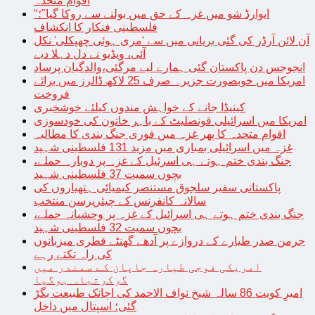
اقوام متحدہ
“ایوارڈ شو میں غزہ کے حق میں بولنے سے روکا گیا”؛
فلسطینی فنکار کا انکشاف
آن لائن آرڈر کی گئی بریانی میں سے ‘مری ہوئی چھپکلی’ نکل
آئی، ویڈیو نے دل دہلا دیے
انجوجس دن پاکستان گئی ہمارے لیے مرگئی،والدگیان پرساد
امریکا میں خوبصورت جزیرہ صرف 25 لاکھ ڈالرز میں برائے
فروخت
کینیڈا جانے کے خواہش مندوں کیلئے خوشخبری
امریکا میں اسرائیلی قونصلیٹ کے باہر خاتون کی خودسوزی
اقوام متحدہ کا پھر غزہ میں فوری جنگ بندی کا مطالبہ
غزہ میں اسرائیلی بمباری میں مزید 131 فلسطینی شہید
جنگ بندی ختم ہوتے ہی اسرئیل کے غزہ پر دوبارہ حملے،
بچوں سمیت 37 فلسطینی شہید
پاکستانی سفیر سلجوق مستنصر کیمیائی ہتھیاروں کی
سالانہ کانفرنس کے چیئرپرسن منتخب
جنگ بندی ختم ہوتے ہی اسرائیل کے غزہ پر وحشیانہ حملے،
بچوں سمیت 32 فلسطینی شہید
جرمن صدر طیارے کے دروازے پر آدھے گھنٹے قطری میزبانوں
کی راہ تکتے رہے
امریکی فوجی طیارہ جاپان کے سمندر میں
گرکرتباہ ہوگیا
امیرِ کویت 86 سالہ شیخ نواف الاحمد کی اچانک طبیعت بگڑ
گئی؛ اسپتال میں داخل