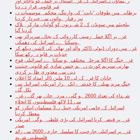
رہنماؤں نےاسرائیل کے غزہ اسپتال پر حملے کو ناجائز اور
غیر قانونی قرار دے دیا
برطانیہ میں طوفان “بابت” کی وارننگ، محکمہ موسمیات نے
تیز رفتار ہوائوں سے خبردار کردیا
بیلجیئم میں سویڈن کے 2 شہریوں کو گولیاں مارکر ہلاک
کردیا گیا
غزہ پر اگلا حملہ زمینی کارروائی کے بجائے سرپرائز بھی
ہوسکتا ہے، اسرائیل کی دھمکی
غزہ میں دوران ڈیوٹی ڈاکٹر والد اور بھائی کی لاشیں دیکھ کر
جذبات پر قابو نہ رکھ سکا
غزہ جنگ کا اگلا مرحلہ مختلف ہو سکتا ہے، اسرائیلی فوج
بھارتی سپریم کورٹ نے ہم جنس شادی کو قانونی حیثیت
دینے سے معذوری ظاہر کردی
جاپان کا غزہ کے لیے 10 ملین ڈالر امداد کا اعلان
جنگ مزید پھیلنے کا خدشہ ، ایک ہزار امریکی اسرائیل سے
نکل گئے
شہداء کی تعداد 2600 ہو گئی ، مردہ خانے بھر گئے ، غزہ
سے 11 لاکھ فلسطینیوں کا انخلاء
اسرائیل کے حامی امریکی چینل نے3 مسلمان اینکرز کو
معطل کردیا
غزہ پر قبضہ کرنا اسرائیل کی بڑی غلطی ہوگی: امریکی
صدر
غزہ پر اسرائیلی جارحیت کا سلسلہ جاری، 2600 سے زائد
فلسطینی شہید