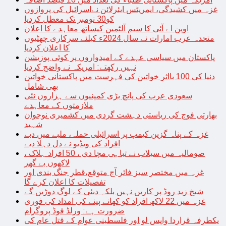
غزہ میں کشیدگی، ایمریٹس ایئرلائن نےاسرائیل کی پروازوں
کو30 نومبر تک معطل کردیا
اوپن اے آئی کا سیم آلٹمین کیساتھ معاہدے کا اعلان
متحدہ عرب امارات نے سال 2024ء کیلئے سرکاری چھٹیوں
کا اعلان کردیا
پاکستان میں سیاسی عہدے کے امیدواروں پر کوئی پوزیشن
نہیں رکھتے: امریکہ نے واضح کردیا
دنیا کی 100 بااثر خواتین کی فہرست میں پاکستانی خواتین
بھی شامل
سعودی عرب کی پانچ بڑی کمپنیوں سے ہزاروں نئی
ملازمتوں کے معاہدے
بھارتی فوج کی ریاستی دہشت گردی میں کشمیری نوجوان
شہید
غزہ کے پناہ گزین کیمپ پر اسرائیلی حملہ، ملبے میں دبے
افراد کی ویڈیو نے دل دہلا دیے
صومالیہ میں سیلاب نے تباہی مچا دی ، 50 افراد ہلاک ،
لاکھوں بے گھر
غزہ میں مختصر سیز فائر آج متوقع،قطر جنگ بندی اور
تفصیلات کا اعلان کرے گا
شیخ زید روڈ پر کاریں نہیں بلکہ دبئی کے لوگ دوڑیں گے
غزہ میں 22 لاکھ افراد کو کھانے پینے کی امداد کی فوری
ضرورت ہے: ورلڈ فوڈ پروگرام
یکطرفہ قراردا واپس لو اور فلسطینی عوام کے قتل عام کی