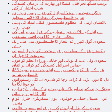
ہردیپ سنگھ نجر قتل، کینیڈا اور بھارت کے درمیان کشیدگی
شدت اختیار کرگئی
جنگی جنون میں مبتلا اسرائیل کی غزہ پربمباری جاری،
شہید فلسطینیوں کی تعداد 3700سے متجاوز
پاکستان آرمی کی مظلوم فلسطینیوں کیلئے امداد کی پہلی
کھیپ روانہ
اسرائیل کو ہلاکت خیز ہتھیاروں کی فراہمی پر امریکی
محکمہ خارجہ کا اعلیٰ افسر مستعفی
سعودی گول کیپر راغد النجار کا فلسطینیوں سے اظہار یک
جہتی
پاکستان غزہ کے معاملے پراقوام متحدہ کی جنرل اسمبلی
میں بحث کا خواہاں
سعودی ولی عہد کا یونانی اور جاپانی وزراء اعظم کو فون،
حماس اسرائیل کشیدگی کم کرانے پر اتفاق
غزہ کے پناہ گزین کیمپ پر اسرائیلی حملے میں مزید 433
فلسطینی شہید
دل کا دورہ پڑنے کا ڈرامہ رچا کر شہری نے کئی ریستورانوں
کو چونا لگا دیا
بیجنگ: چینی کمپنی اور پاکستان ریفائنری کے مابین ڈیڑھ ارب
ڈالر کا ایم او یو سائن
غزہ ہسپتال حملے پر خوفزدہ ہوں: سیکریٹری جنرل اقوامِ
متحدہ
سعودیہ، کینیڈا , ایران، ترکیہ اور فرانس سمیت عالمی