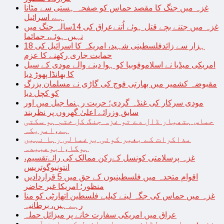
غزہ میں جنگ کا مقصد حماس کو صفحہ ہستی سے مٹانا
ہے، اسرائیل
غزہ میں جتنے بچے قتل ہوئے اُتنےعراق کی 14سالہ جنگ میں
نہیں ہوئے، جمائما
18 ہزار سے زائدفلسطینی شہید، امریکہ کا اسرائیل کی
حمایت جاری رکھنے کا عزم
امریکی میڈیا نے اسلاموفوبیا کو ہوا دینے والے مودی کے سیل
کا بھانڈا پھوڑ دیا
مقبوضہ کشمیر میں بھارتی فوج کی گاڑی نے مسلمان بزرگ
کو کچل دیا
مودی سرکار کی غنڈہ گردی؛ حریت رہنما جیل میں اور
سابق وزرائے اعلیٰ گھروں پر نظربند
حماس ہتھیار ڈال دے تو غزہ جنگ کل ختم ہو سکتی
ہے،امریکہ
مذاکرات کے بغیر کوئی یرغمالی رہا نہیں
ہوگا،ابوعبیدہ
غزہ پرسلامتی کونسل کےرکن ممالک کی رائےتقسیم،
انتونیوگوتریس
اقوام متحدہ میں فلسطینیوں کے حق میں 5 قراردادیں
منظور؛ امریکا غیر حاضر
غزہ میں حماس کی جگہ لینے کیلیے فلسطین اتھارٹی کو منا
رہے ہیں، برطانیہ
عراق میں امریکی سفارت خانے پر میزائل حملہ
غزہ؛ حماس سے لڑائی میں اسرائیل کے سابق آرمی