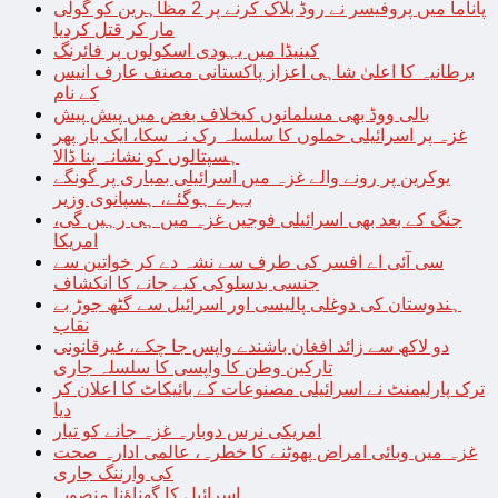
پاناما میں پروفیسر نے روڈ بلاک کرنے پر 2 مظاہرین کو گولی
مار کر قتل کردیا
کینیڈا میں یہودی اسکولوں پر فائرنگ
برطانیہ کا اعلیٰ شاہی اعزاز پاکستانی مصنف عارف انیس
کے نام
بالی ووڈ بھی مسلمانوں کیخلاف بغض میں پیش پیش
غزہ پر اسرائیلی حملوں کا سلسلہ رک نہ سکا، ایک بار پھر
ہسپتالوں کو نشانہ بنا ڈالا
یوکرین پر رونے والے غزہ میں اسرائیلی بمباری پر گونگے
بہرے ہوگئے، ہسپانوی وزیر
جنگ کے بعد بھی اسرائیلی فوجیں غزہ میں ہی رہیں گی،
امریکا
سی آئی اے افسر کی طرف سے نشہ دے کر خواتین سے
جنسی بدسلوکی کیے جانے کا انکشاف
ہندوستان کی دوغلی پالیسی اور اسرائیل سے گٹھ جوڑ بے
نقاب
دو لاکھ سے زائد افغان باشندے واپس جا چکے، غیرقانونی
تارکین وطن کا واپسی کا سلسلہ جاری
ترک پارلیمنٹ نے اسرائیلی مصنوعات کے بائیکاٹ کا اعلان کر
دیا
امریکی نرس دوبارہ غزہ جانے کو تیار
غزہ میں وبائی امراض پھوٹنے کا خطرہ، عالمی ادارہ صحت
کی وارننگ جاری
اسرائیل کا گھناؤنا منصوبہ