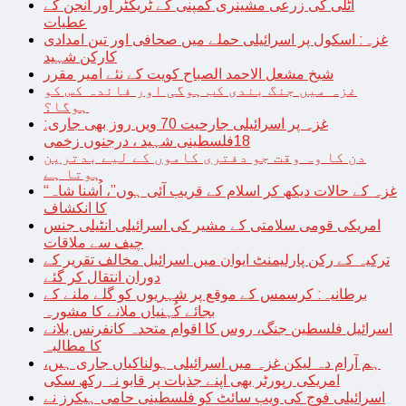
اٹلی کی زرعی مشینری کمپنی کے ٹریکٹر اور انجن کے
عطیات
غزہ: اسکول پر اسرائیلی حملے میں صحافی اور تین امدادی
کارکن شہید
شیخ مشعل الاحمد الصباح کویت کے نئے امیر مقرر
غزہ میں جنگ بندی کب ہوگی اور فائدہ کس کو
ہوگا؟
غزہ پر اسرائیلی جارحیت 70 ویں روز بھی جاری:
18فلسطینی شہید ، درجنوں زخمی
دن کا وہ وقت جو دفتری کاموں کے لیے بدترین
ہوتا ہے
“غزہ کے حالات دیکھ کر اسلام کے قریب آئی ہوں”، اُشنا شاہ
کا انکشاف
امریکی قومی سلامتی کے مشیر کی اسرائیلی انٹیلی جنس
چیف سے ملاقات
ترکیہ کے رکن پارلیمنٹ ایوان میں اسرائیل مخالف تقریر کے
دوران انتقال کر گئے
برطانیہ: کرسمس کے موقع پر شہریوں کو گلے ملنے کے
بجائے کُہنیاں ملانے کا مشورہ
اسرائیل فلسطین جنگ، روس کا اقوام متحدہ کانفرنس بلانے
کا مطالبہ
ہم آرام دہ لیکن غزہ میں اسرائیلی ہولناکیاں جاری ہیں،
امریکی رپورٹر بھی اپنے جذبات پر قابو نہ رکھ سکی
اسرائیلی فوج کی ویب سائٹ کو فلسطینی حامی ہیکرز نے