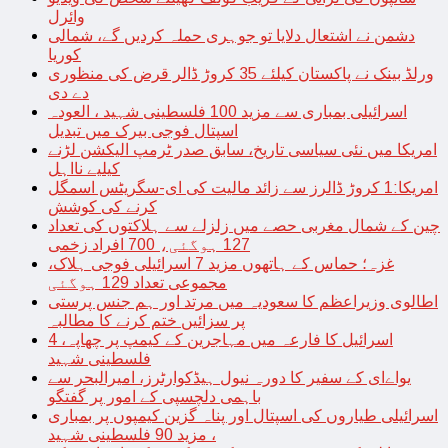
وائرل
دشمن نے اشتعال دلایا تو جوہری حملہ کردیں گے، شمالی
کوریا
ورلڈ بینک نے پاکستان کیلئے 35 کروڑ ڈالر قرض کی منظوری
دے دی
اسرائیلی بمباری سے مزید 100 فلسطینی شہید ، العودہ
اسپتال فوجی بیرک میں تبدیل
امریکا میں نئی سیاسی تاریخ، سابق صدر ٹرمپ الیکشن لڑنے
کیلیے نااہل
امریکا:1 کروڑ ڈالرز سے زائد مالیت کی ای-سگریٹس اسمگل
کرنے کی کوشش
چین کے شمال مغربی حصے میں زلزلے سے ہلاکتوں کی تعداد
127 ہوگئی، 700 افراد زخمی
غزہ؛ حماس کے ہاتھوں مزید 7 اسرائیلی فوجی ہلاک،
مجموعی تعداد 129 ہوگئی
اطالوی وزیراعظم کا سعودیہ میں مرتد اور ہم جنس پرستی
پر سزائیں ختم کرنے کا مطالبہ
اسرائیل کا فارعہ میں مہاجرین کے کیمپ پر چھاپہ، 4
فلسطینی شہید
یواےای کے سفیر کا دورہ نیول ہیڈکوارٹرز، امیرالبحر سے
باہمی دلچسپی کے امور پر گفتگو
اسرائیلی طیاروں کی اسپتال اور پناہ گزین کیمپوں پر بمباری
، مزید 90 فلسطینی شہید