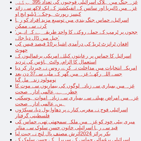
غزہ جنگ میں ہلاک اسرائیلی فوجیوں کی تعداد 395 ہوگئی
غزہ میں ڈائیریا اور سانس کے انفیکشنز کے ایک لاکھ سے زائد
کیسز رپورٹ ہوچکے: ڈبلیو ایچ او
اسرائیل، حماس جنگ بندی میں توسیع مزید افراد کو رہا
کرنے سے ممکن
‘ججوں پر ٹرمپ کے حملے روکنے کا واحد طریقہ ہے کہ انہیں
جیل میں ڈال دیا جائے’
افغان ٹرانزٹ ٹریڈ کی درآمدی اشیا پر10 فیصد فیس کی
چھوٹ
اسرائیل کا حماس پر رعایتوں کیلئے امریکی یرغمالیوں کے
استعمال کا الزام، وائٹ ہاؤس کی تردید
امریکہ انتخابات میں مداخلت نہ کرے، روس نے خبردار کر دیا
جسے اللہ رکھے؛ غزہ میں گھر کے ملبے سے37 دن بعد
نومولود زندہ مل گیا
غزہ میں بمباری سے زیادہ لوگوں کی بیماریوں سے موت کا
خطرہ ہے, عالمی ادارہ صحت
غزہ میں امراض پھیلنے سے بمباری سے زیادہ اموات ہوسکتی
ہیں، عالمی ادارہ صحت
اسرائیلی فوج نے مغربی کنارے پر دھاوا بول دیا، سیکڑوں
فلسطینی گرفتار
میری بیٹی خود کو غزہ میں ملکہ سمجھتی تھی، حماس کی
قید سے رہا اسرائیلی خاتون حسن سلوک سے متاثر
بکر پرائز 2024آئرش مصنف پال لنچ نے جیت لیا
اسرائیلی یرغمالی حماس کے سربراہ کے حسن سلوک کے