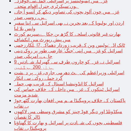
غزہ میں ایمبولینسز پر اسرائیلی حملےسےخوفزدہ
ہوں:سیکرٹری جنرل اقوام متحدہ
غزہ میں خون آلود بچوں کی تصاویر دیکھ کر آنسو آ جاتے
ہیں، روسی صدر
اردن اور بولیویا کے بعد بحرین نے بھی اسرائیل سے اپنا سفیر
واپس بلا لیا
بھارت غیر قانونی اسلحے کا گڑھ بن چکاہے،سپریم کورٹ
میں پیش رپورٹ میں انکشاف
ٹانک اڈہ:پولیس وین کےقریب زوردار دھماکہ,7اہلکارزخمی
اسرائیل کو غزہ میں اپنی ‘جنگ’ عارضی طور پر روک دینی
چاہیے، امریکی صدر
اسرائیل نے غزہ کو چاروں طرف سے گھیرلیا، شہادتیں 9
ہزار 200 ہوگئیں
اسرائیلی وزیراعظم کی ہٹ دھرمی جاری، غزہ پر دہشت
گرد حملے روکنے سے انکار
اسرائیل کا انڈونیشیا اسپتال کے قریب بھی حملہ
اسرائیل ٹینکوں کے غزہ میں داخلے کے خلاف حماس کی
شدید مزمت
پاکستان کے خلاف پروپیگنڈا مہم میں افغان بھارت گٹھ جوڑ
بے نقاب
میکڈونلڈ اور دیگر فوڈ چینز کو مشرق وسطی میں لاکھوں
ڈالر کا نقصان
فلسطینی بچوں کی شہادت پر اسرائیل و بھارت کا گھناؤنا
پروپیگنڈا بے نقاب