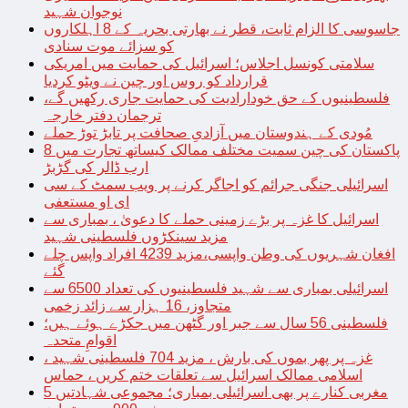
نوجوان شہید
جاسوسی کا الزام ثابت، قطر نے بھارتی بحریہ کے 8 اہلکاروں
کو سزائے موت سنادی
سلامتی کونسل اجلاس؛ اسرائیل کی حمایت میں امریکی
قرارداد کو روس اور چین نے ویٹو کردیا
فلسطینیوں کے حق خودارادیت کی حمایت جاری رکھیں گے،
ترجمان دفتر خارجہ
مُودی کے ہندوستان میں آزادیِ صحافت پر تابڑ توڑ حملے
پاکستان کی چین سمیت مختلف ممالک کیساتھ تجارت میں 8
ارب ڈالر کی گڑبڑ
اسرائیلی جنگی جرائم کو اجاگر کرنے پر ویب سمٹ کے سی
ای او مستعفی
اسرائیل کا غزہ پر بڑے زمینی حملے کا دعویٰ ، بمباری سے
مزید سینکڑوں فلسطینی شہید
افغان شہریوں کی وطن واپسی،مزید 4239 افراد واپس چلے
گئے
اسرائیلی بمباری سے شہید فلسطینیوں کی تعداد 6500 سے
متجاوز، 16 ہزار سے زائد زخمی
فلسطینی 56 سال سے جبر اور گٹھن میں جکڑے ہوئے ہیں؛
اقوامِ متحدہ
غزہ پر پھر بموں کی بارش ، مزید 704 فلسطینی شہید ،
اسلامی ممالک اسرائیل سے تعلقات ختم کریں ، حماس
مغربی کنارے پر بھی اسرائیلی بمباری؛ مجموعی شہادتیں 5