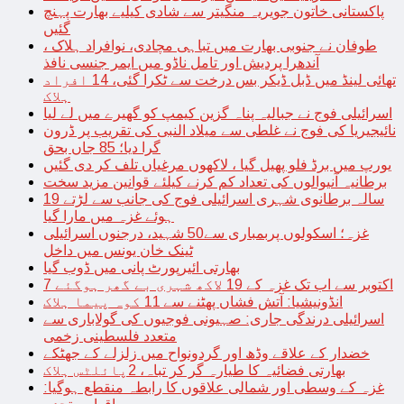
پاکستانی خاتون جویریہ منگیتر سے شادی کیلیے بھارت پہنچ
گئیں
طوفان نے جنوبی بھارت میں تباہی مچادی، نوافراد ہلاک ،
آندھرا پردیش اور تامل ناڈو میں ایمر جنسی نافذ
تھائی لینڈ میں ڈبل ڈیکر بس درخت سے ٹکرا گئی، 14 افراد
ہلاک
اسرائیلی فوج نے جبالیہ پناہ گزین کیمپ کو گھیرے میں لے لیا
نائیجیریا کی فوج نے غلطی سے میلاد النبی کی تقریب پر ڈرون
گرا دیا؛ 85 جاں بحق
یورپ میں برڈ فلو پھیل گیا ، لاکھوں مرغیاں تلف کر دی گئیں
برطانیہ آنیوالوں کی تعداد کم کرنے کیلئے قوانین مزید سخت
19 سالہ برطانوی شہری اسرائیلی فوج کی جانب سے لڑتے
ہوئے غزہ میں مارا گیا
غزہ؛ اسکولوں پربمباری سے50 شہید، درجنوں اسرائیلی
ٹینک خان یونس میں داخل
بھارتی ائیرپورٹ پانی میں ڈوب گیا
7 اکتوبر سے اب تک غزہ کے 19 لاکھ شہری بے گھر ہوگئے
انڈونیشیا: آتش فشاں پھٹنے سے 11 کوہ پیما ہلاک
اسرائیلی درندگی جاری: صہیونی فوجیوں کی گولاباری سے
متعدد فلسطینی زخمی
خضدار کے علاقے وڈھ اور گردونواح میں زلزلے کے جھٹکے
بھارتی فضائیہ کا طیارہ گر کر تباہ، 2پائلٹس ہلاک
غزہ کے وسطی اور شمالی علاقوں کا رابطہ منقطع ہوگیا: