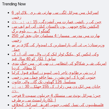
Trending Now
اسرائیل میں میزائل لگنے سے بھارتی شہری ہلاک اور 6
زخمی
چین کی رہائشی عمارت میں آتشزدگی، 15 افراد ہلاک
الیکشن نتائج جوبھی ہوں پاکستان کیلئے آئی ایم ایف سے
گفتگو اہم ہے، بلوم برگ
بھارت میں مدرسہ مسمار؛ 4 مسلمان جاں بحق اور 250
زخمی
وزیرستان؛ پی ٹی آئی پارلیمنٹرین کے امیدوار کی گاڑی پر بم
حملہ
وکی لیکس کو ہیکنگ ٹولز لیک کرنے والے سی آئی اے کے
سابق اہلکار کو 40 سال قید
امریکی شہر شکاگو کی انتظامیہ نے بھی غزہ میں جنگ بندی
کا مطالبہ کردیا
ارب پتی برطانوی تاجر ڈینی لیمبو نے اسلام قبول کرلیا
جنوبی کوریا کے اپوزیشن رہنما چاقو حملے میں زخمی
مسلسل 126 گھنٹوں تک گانے والی خاتون
جاپان میں ایک دن میں زلزلے کے 155 جھٹکے، 30 افراد
ہلاک
چین؛ میزائل یونٹ سے منسلک 4 جرنیلوں سمیت 9 فوجی
اہلکارپارلیمنٹ سے برطرف
فلسطینیوں کی نسل کشی، جنوبی افریقہ اسرائیل کیخلاف