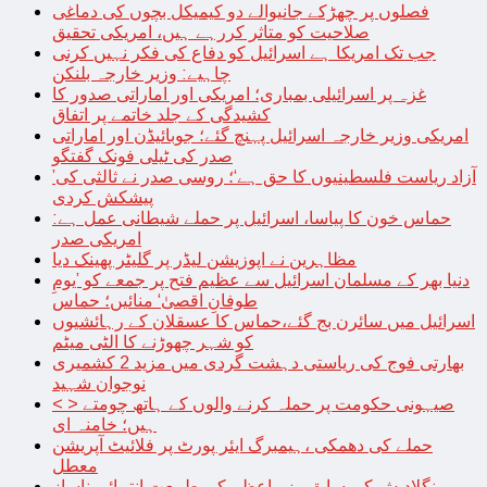
فصلوں پر چھڑکے جانیوالے دو کیمیکل بچوں کی دماغی
صلاحیت کو متاثر کررہے ہیں، امریکی تحقیق
جب تک امریکا ہے اسرائیل کو دفاع کی فکر نہیں کرنی
چاہیے: وزیر خارجہ بلنکن
غزہ پر اسرائیلی بمباری؛ امریکی اور اماراتی صدور کا
کشیدگی کے جلد خاتمے پر اتفاق
امریکی وزیر خارجہ اسرائیل پہنچ گئے؛ جوبائیڈن اور اماراتی
صدر کی ٹیلی فونک گفتگو
’آزاد ریاست فلسطینیوں کا حق ہے‘؛ روسی صدر نے ثالثی کی
پیشکش کردی
حماس خون کا پیاسا، اسرائیل پر حملے شیطانی عمل ہے:
امریکی صدر
مظاہرین نے اپوزیشن لیڈر پر گلیٹر پھینک دیا
دنیا بھر کے مسلمان اسرائیل سے عظیم فتح پر جمعے کو ’یومِ
طوفانِ اقصیٰ‘ منائیں؛ حماس
اسرائیل میں سائرن بج گئے،حماس کا عسقلان کے رہائشیوں
کو شہر چھوڑنے کا الٹی میٹم
بھارتی فوج کی ریاستی دہشت گردی میں مزید 2 کشمیری
نوجوان شہید
< > صیہونی حکومت پر حملہ کرنے والوں کے ہاتھ چومتے
ہیں؛ خامنہ ای
حملے کی دھمکی ،ہیمبرگ ایئر پورٹ پر فلائیٹ آپریشن
معطل
بنگلادیش کی سابق وزیراعظم کی طبیعت انتہائی ناساز