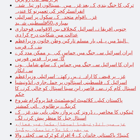
ترکی کا جنگ بندی کے بعد غزہ میں ہسپتالوں اور تباہ شدہ
انفرانسٹرکچر کی تعمیرنو کا عندیہ
غزہ ،اقوام متحدہ کے سکول پر اسرائیلی
بمباری،50فلسطینی شہید
جنوبی افریقا نے اسرائیل کیخلاف بین الاقوامی فوجداری
عدالت میں شکایت درج کرا دی
ہالینڈ میں پہلی بار مسلم تارکین وطن خاتون وزیراعظم
بننے کے قریب
ایران اسرائیل سے جنگ میں حماس کی ہر ممکن مدد کرے
گا: سربراہ قدس فورس
ایران کا اسرائیل سے جنگ میں حماس کے ساتھ شامل ہونے
سے انکار
غزہ پر قبضے کا ارادہ نہیں رکھتے: اسرائیلی وزیراعظم
اسرائیل کے فلسطینی اسپتالوں پر حملےجاری، انڈونیشیا
اسپتال کام کرنےسے قاصر، ابن سینا اسپتال کو خالی کرنے کا
حکم
پاکستان کیلیے کلائمیٹ انویسٹمنٹ فنڈ پروگرام شروع
کرینگے، برطانوی ہائی کمشنر
ٹینکوں کا محاصرہ، ڈرونز کی پرواز، بجلی پانی بند، غزہ کے
اسپتال جیل کا منظر پیش کرنے لگے
غزہ میں انڈونیشیا اسپتال مکمل غیر فعال،
مریضوں کا علاج ناممکن ہوگیا
کینیڈا؛ پاکستانی خاندان کے 4 افراد کو ٹرک سے کچلنے والا