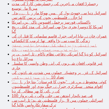
رجسٹرڈ افغان مہاجرین کی رجسٹریشن کارڈ کی مدت
میں6 ماہ توسیع
اسرائیل دنیا سے جھوٹ بول کر ہمیں بھوکا مار رہا ہے ، بدلہ
لیا جائے ، فلسطینی بچوں کی پریس کانفرنس
پاکستانی فورسز پرحملے افسوس ناک ہیں، امریکا
امریکا کا دوسرا بحری بیڑا بھی اسرائیل کی مدد کیلئے پہنچ
گیا
عمران خان نے بتایا ایرانی جنرل قاسم سلیمانی کا قتل ان کی
زندگی کا سب سے بڑا واقعہ تھا: ٹرمپ کا انکشاف
اسرائیلی وزیراعظم کا بھتیجا یائیر نیتن
یاہُو غزہ میں حماس کے ہاتھوں ہلاک
اسرائیل کو دیا گیا امریکی دفاعی نظام ناکام ، تل ابیب ہی پر
میزائل داغ دیا
غیر قانونی افغان شہریوں کی اپنے وطن واپسی کا سلسلہ
جاری
اسرائیل کے غزہ پر وحشیانہ حملوں میں شدت، شہادتوں کی
تعداد 10 ہزار سےزائد ہوگئی
‘کوئی محفوظ نہیں، غزہ “بچوں کا قبرستان” بنتا جا رہا ہے’،
اقوام متحدہ سیکرٹری جنرل نے جنگ بندی اور فلسطینیوں
کی رہائی کا پھر مطالبہ کر دیا
100 فی صد پائیدار ایندھن سے چلنے والی پہلی پرواز
اسرائیلی حملوں میں 9 ہزار فلسطینی شہید؛ تل ابیب سے
ترک سفارتکارواپس بلالیا گیا