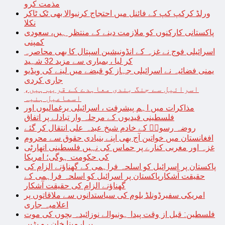
مذمت کرو
ورلڈ کرکپ کپ کے فائنل میں احتجاج کرنیوالا بھی ٹک ٹاکر
نکلا
پاکستانی کارکنوں کو ملازمت دینے کے منتظر ہیں، سعودی
کمپنی
اسرائیلی فوج نے غزہ کے انڈونیشین اسپتال کا بھی محاصرہ
کر لیا ، بمباری سے مزید 32 شہید
یمنی فضائیہ نے اسرائیلی جہاز کو قبضے میں لینے کی ویڈیو
جاری کردی
اسرائیل سے جنگ بندی معاہدے کے قریب ہیں،
اسماعیل ہنیہ
مذاکرات میں اہم پیشرفت ، اسرائیلی یرغمالیوں اور
فلسطینی قیدیوں کے مرحلہ وار تبادلے پر اتفاق
روضہ رسولؐ کے خادم شیخ عبدہ علی انتقال کر گئے
افغانستان میں خواتین آج بھی اپنے بنیادی حقوق سے محروم
غزہ اور مغربی کنارے پر حماس کی نہیں فلسطینی اتھارٹی
کی حکومت ہوگی؛ امریکا
پاکستان پر اسرائیل کو اسلحہ فراہمی کے گھناؤنے الزام کی
حقیقت آشکارپاکستان پر اسرائیل کو اسلحہ فراہمی کے
گھناؤنے الزام کی حقیقت آشکار
امریکی سفیرڈونلڈ بلوم کی سیاستدانوں سے ملاقاتوں پر
اعلامیہ جاری
فلسطین: قبل از وقت پیدا ہونیوالے نوزائیدہ بچوں کی موت
پر ارمینا خان رو پڑیں