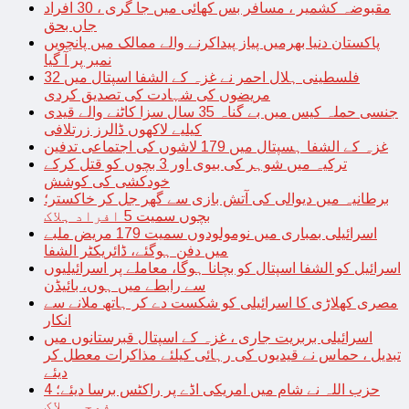
مقبوضہ کشمیر ، مسافر بس کھائی میں جا گری ، 30 افراد
جاں بحق
پاکستان دنیا بھرمیں پیاز پیداکرنے والے ممالک میں پانچویں
نمبر پر آ گیا
فلسطینی ہلال احمر نے غزہ کے الشفا اسپتال میں 32
مریضوں کی شہادت کی تصدیق کردی
جنسی حملہ کیس میں بے گناہ 35 سال سزا کاٹنے والے قیدی
کیلیے لاکھوں ڈالرز زرتلافی
غزہ کے الشفا ہسپتال میں 179 لاشوں کی اجتماعی تدفین
ترکیہ میں شوہر کی بیوی اور 3 بچوں کو قتل کرکے
خودکشی کی کوشش
برطانیہ میں دیوالی کی آتش بازی سے گھر جل کر خاکستر؛
بچوں سمیت 5 افراد ہلاک
اسرائیلی بمباری میں نومولودوں سمیت 179 مریض ملبے
میں دفن ہوگئے، ڈائریکٹر الشفا
اسرائیل کو الشفا اسپتال کو بچانا ہوگا، معاملے پر اسرائیلیوں
سے رابطے میں ہوں، بائیڈن
مصری کھلاڑی کا اسرائیلی کو شکست دے کر ہاتھ ملانے سے
انکار
اسرائیلی بربریت جاری ، غزہ کے اسپتال قبرستانوں میں
تبدیل ، حماس نے قیدیوں کی رہائی کیلئے مذاکرات معطل کر
دیئے
حزب اللہ نے شام میں امریکی اڈے پر راکٹس برسا دیئے؛ 4
فوجی ہلاک