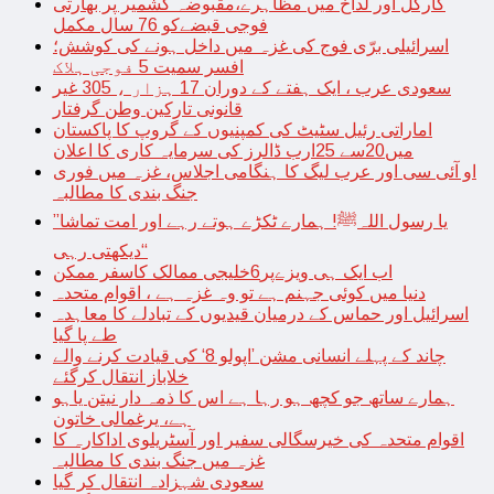
کارگل اور لداخ میں مظاہرے،مقبوضہ کشمیر پر بھارتی
فوجی قبضےکو 76 سال مکمل
اسرائیلی برّی فوج کی غزہ میں داخل ہونے کی کوشش؛
افسر سمیت 5 فوجی ہلاک
سعودی عرب ، ایک ہفتے کے دوران 17 ہزار ، 305 غیر
قانونی تارکین وطن گرفتار
اماراتی رئیل سٹیٹ کی کمپنیوں کے گروپ کا پاکستان
میں20سے 25ارب ڈالرز کی سرمایہ کاری کا اعلان
او آئی سی اور عرب لیگ کا ہنگامی اجلاس، غزہ میں فوری
جنگ بندی کا مطالبہ
’’یا رسول اللہﷺ! ہمارے ٹکڑے ہوتے رہے اور امت تماشا
دیکھتی رہی‘‘
اب ایک ہی ویزےپر6خلیجی ممالک کاسفر ممکن
دنیا میں کوئی جہنم ہے تو وہ غزہ ہے ، اقوام متحدہ
اسرائیل اور حماس کے درمیان قیدیوں کے تبادلے کا معاہدہ
طے پا گیا
چاند کے پہلے انسانی مشن ’اپولو 8‘ کی قیادت کرنے والے
خلاباز انتقال کرگئے
ہمارے ساتھ جو کچھ ہو رہا ہے اس کا ذمہ دار نیتن یاہو
ہے، یرغمالی خاتون
اقوام متحدہ کی خیرسگالی سفیر اور آسٹریلوی اداکارہ کا
غزہ میں جنگ بندی کا مطالبہ
سعودی شہزادہ انتقال کر گیا