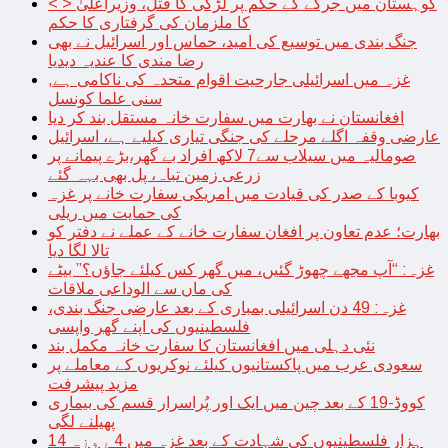
< > کوہستان میں جرگے کے حکم پر لڑکی کا قتل، وزیراعلیٰ
کا ملزمان کی گرفتاری کا حکم
جنگ بندی میں توسیع کی امید، حماس اور اسرائیل نے بھی
رضا مندی کا عندیہ دیدیا
غزہ میں اسرائیلی جارحیت اقوام متحدہ کی ناکامی ہے,
سنی علما کونسل
افغانستان نے بھارت میں سفارت خانہ مستقل بند کر دیا
عارضی وقفہ اگلے مرحلے کی جنگی تیاری کیلیے ہے، اسرائیل
صومالیہ میں سیلاب سے7 لاکھ افراد بے گھر،بڑے پیمانے پر
زرعی زمین تباہ، پل بھی بہہ گئے
کیوبا کے صدر کی قیادت میں امریکی سفارت خانے پر غزہ
کی حمایت میں ریلی
بھارت؛ عدم تعاون پر افغان سفارت خانے کے عملے نے دفتر کو
تالا لگا دیا
غزہ: “آپ مجھے چھوڑ گئیں، میں گھر کس کیلئے جاؤں؟” بیٹے
کی ماں سے الوداعی ملاقات
غزہ: 49 دن اسرائیلی بمباری کے بعد عارضی جنگ بندی،
فلسطینیوں کی اپنے گھر واپسی
نئی دہلی میں افغانستان کا سفارت خانہ مکمل بند
سعودی عرب میں پاکستانیوں کیلئے نوکریوں کے معاملے پر
مزید پیشرفت
کووڈ-19 کے بعد چین میں ایک اور پُراسرار قسم کی بیماری
پھیلنے لگی
14 ہزار فلسطینیوں کی شہادت کے بعد غزہ میں 4 روزہ