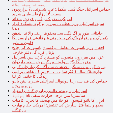
چیف کا بیٹا ہلاک
حماس اسرائیل جنگ،2ماہ مکمل: غزہ شہرتباہ،7ہزاربچوں
سمیت16ہزارفلسطینی شہید
امریکی صدر کے بیٹے پر فردجرم عائد
سابق اسرائیلی وزیراعظم نے نیتن یاہو کو دہشتگرد قرار
دیدیا
حادثاتی طور پر آگ لگنے سے محفوظ رہنے والا نیا ایندھن
ڈنمارک میں قرآن پاک کی بےحرمتی غیرقانونی قرار،سزا کا
قانون منظور
افغان وزیر پاسپورٹ معاملہ :پاکستان پاسپورٹ کی جانچ
پڑتال کرے گا، دفتر خارجہ
غزہ میں بفر زون منصوبے کو مسترد کرتے ہیں ،اسرائیل
مغرب کا بگڑا ہوا بچہ بن گیا :رجب طیب اردوان
بھارت کو ہم نے سنگین خدشات سے آگاہ کردیا، جان کربی
بھارت،26 سالہ ڈاکٹر شاہانہ نے جہیز کے تقاضے پر اپنی
زندگی کا خاتمہ کر لیا
حماس کی قید سے رہا ہونیوالے اسرائیلی شہری نیتن یاہو
پر برس پڑے
اسرائیلی بربریت، عالمی برادری کا دہرا معیار
سائیبیریا میں درجہ حرارت منفی 56 ہوگیا
ایران کا بائیو کیپسول کو خلا میں بھیجنے کا تجربہ کامیاب
سکھ رہنما قتل سازش کی تفتیش؛ امریکی حکام بھارت
پہنچ گئے