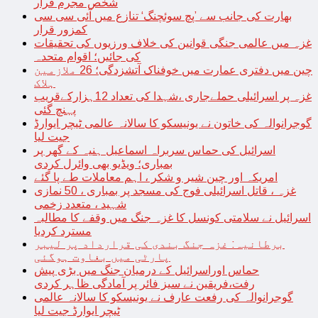
شخص مجرم قرار
بھارت کی جانب سے ’پچ سوئچنگ‘ تنازع میں آئی سی سی
کمزور قرار
غزہ میں عالمی جنگی قوانین کی خلاف ورزیوں کی تحقیقات
کی جائیں؛ اقوام متحدہ
چین میں دفتری عمارت میں خوفناک آتشزدگی؛ 26 ملازمین
ہلاک
غزہ پر اسرائیلی حملےجاری ،شہدا کی تعداد 12ہزارکےقریب
پہنچ گئی
گوجرانوالہ کی خاتون نے یونیسکو کا سالانہ عالمی ٹیچر ایوارڈ
جیت لیا
اسرائیل کی حماس سربراہ اسماعیل ہنیہ کے گھر پر
بمباری؛ ویڈیو بھی وائرل کردی
امریکہ اور چین شیر و شکر ، اہم معاملات طے پا گئے
غزہ ، قاتل اسرائیلی فوج کی مسجد پر بمباری ، 50 نمازی
شہید ، متعدد زخمی
اسرائیل نے سلامتی کونسل کا غزہ جنگ میں وقفے کا مطالبہ
مسترد کردیا
برطانیہ: غزہ جنگ بندی کی قرارداد پر لیبر
پارٹی میں بغاوت ہوگئی
حماس اوراسرائیل کے درمیان جنگ میں بڑی پیش
رفت،فریقین نے سیز فائر پر آمادگی ظاہر کردی
گوجرانوالہ کی رفعت عارف نے یونیسکو کا سالانہ عالمی
ٹیچر ایوارڈ جیت لیا