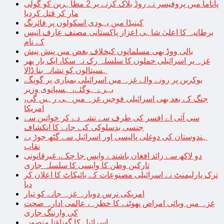
پاناما میں پروفیسر نے روڈ بلاک کرنے پر 2 مظاہرین کو گولی
مار کر قتل کردیا
کینیڈا میں یہودی اسکولوں پر فائرنگ
برطانیہ کا اعلیٰ شاہی اعزاز پاکستانی مصنف عارف انیس
کے نام
بالی ووڈ بھی مسلمانوں کیخلاف بغض میں پیش پیش
غزہ پر اسرائیلی حملوں کا سلسلہ رک نہ سکا، ایک بار پھر
ہسپتالوں کو نشانہ بنا ڈالا
یوکرین پر رونے والے غزہ میں اسرائیلی بمباری پر گونگے
بہرے ہوگئے، ہسپانوی وزیر
جنگ کے بعد بھی اسرائیلی فوجیں غزہ میں ہی رہیں گی،
امریکا
سی آئی اے افسر کی طرف سے نشہ دے کر خواتین سے
جنسی بدسلوکی کیے جانے کا انکشاف
ہندوستان کی دوغلی پالیسی اور اسرائیل سے گٹھ جوڑ بے
نقاب
دو لاکھ سے زائد افغان باشندے واپس جا چکے، غیرقانونی
تارکین وطن کا واپسی کا سلسلہ جاری
ترک پارلیمنٹ نے اسرائیلی مصنوعات کے بائیکاٹ کا اعلان کر
دیا
امریکی نرس دوبارہ غزہ جانے کو تیار
غزہ میں وبائی امراض پھوٹنے کا خطرہ، عالمی ادارہ صحت
کی وارننگ جاری
اسرائیل کا گھناؤنا منصوبہ