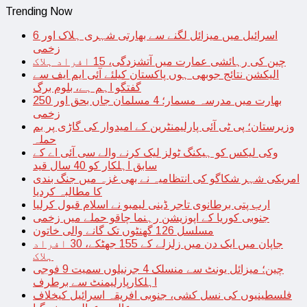
Trending Now
اسرائیل میں میزائل لگنے سے بھارتی شہری ہلاک اور 6
زخمی
چین کی رہائشی عمارت میں آتشزدگی، 15 افراد ہلاک
الیکشن نتائج جوبھی ہوں پاکستان کیلئے آئی ایم ایف سے
گفتگو اہم ہے، بلوم برگ
بھارت میں مدرسہ مسمار؛ 4 مسلمان جاں بحق اور 250
زخمی
وزیرستان؛ پی ٹی آئی پارلیمنٹرین کے امیدوار کی گاڑی پر بم
حملہ
وکی لیکس کو ہیکنگ ٹولز لیک کرنے والے سی آئی اے کے
سابق اہلکار کو 40 سال قید
امریکی شہر شکاگو کی انتظامیہ نے بھی غزہ میں جنگ بندی
کا مطالبہ کردیا
ارب پتی برطانوی تاجر ڈینی لیمبو نے اسلام قبول کرلیا
جنوبی کوریا کے اپوزیشن رہنما چاقو حملے میں زخمی
مسلسل 126 گھنٹوں تک گانے والی خاتون
جاپان میں ایک دن میں زلزلے کے 155 جھٹکے، 30 افراد
ہلاک
چین؛ میزائل یونٹ سے منسلک 4 جرنیلوں سمیت 9 فوجی
اہلکارپارلیمنٹ سے برطرف
فلسطینیوں کی نسل کشی، جنوبی افریقہ اسرائیل کیخلاف