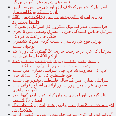
فلسطینی شہید ، غزہ کھنڈر بن گیا
اسرائیل کا حماس کیخلاف لیزر اور جی پی ایس سے لیس
‘آئرن اسٹنگ’ بم کا استعمال
غزہ پر اسرائیل کی وحشیانہ بمباری؛ ایک دن میں 400
فلسطینی شہید
فرانسیسی صدر ایمانوئل میکرون کل اسرائیل پہنچیں گے
اسرائیل حماس کشیدگی چین نے مشرق وسطیٰ میں 6 بحری
جنگی جہاز تعینات کر دیئے
بھارتی فوج کی ریاستی دہشت گردی میں 2 کشمیری
نوجوان شہید
اسرائیل کی غزہ پر جارحیت جاری، 24 گھنٹوں کے دوران کم
از کم 400 فلسطینی شہید
براعظم افریقا میں پایا جانے والا انوکھا
درخت، جسے کاٹنے پر ’لہو‘ رسنے لگتا ہے
غزہ کی معروف شاعرہ بھی اسرائیلی بمباری میں شہید
فتح فلسطین کی ہوگی ہے: ثنا خان
اسرائیلی بمباری میں 12 سالہ فلسطینی یوٹیوبر بھی شہید
سعودی عرب میں زیورات اور آرائشی اشیا پر قرآنی آیات
لکھنے پر پابندی
پناہ گزینوں اور امدادی سامان کیلیے غزہ بارڈر کھولنے پر
اتفاق ہوگیا؛ مصر
اقوام متحدہ نے 8 سال سے ایران پر عائد پابندیوں کے خاتمے کا
اعلان کر دیا
آئی ایم ایف کی کڑی شرط، حکومت نے بھی بڑا فیصلہ کر لیا