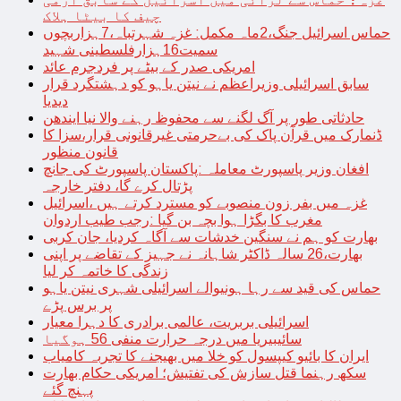
چیف کا بیٹا ہلاک
حماس اسرائیل جنگ،2ماہ مکمل: غزہ شہرتباہ،7ہزاربچوں
سمیت16ہزارفلسطینی شہید
امریکی صدر کے بیٹے پر فردجرم عائد
سابق اسرائیلی وزیراعظم نے نیتن یاہو کو دہشتگرد قرار
دیدیا
حادثاتی طور پر آگ لگنے سے محفوظ رہنے والا نیا ایندھن
ڈنمارک میں قرآن پاک کی بےحرمتی غیرقانونی قرار،سزا کا
قانون منظور
افغان وزیر پاسپورٹ معاملہ :پاکستان پاسپورٹ کی جانچ
پڑتال کرے گا، دفتر خارجہ
غزہ میں بفر زون منصوبے کو مسترد کرتے ہیں ،اسرائیل
مغرب کا بگڑا ہوا بچہ بن گیا :رجب طیب اردوان
بھارت کو ہم نے سنگین خدشات سے آگاہ کردیا، جان کربی
بھارت،26 سالہ ڈاکٹر شاہانہ نے جہیز کے تقاضے پر اپنی
زندگی کا خاتمہ کر لیا
حماس کی قید سے رہا ہونیوالے اسرائیلی شہری نیتن یاہو
پر برس پڑے
اسرائیلی بربریت، عالمی برادری کا دہرا معیار
سائیبیریا میں درجہ حرارت منفی 56 ہوگیا
ایران کا بائیو کیپسول کو خلا میں بھیجنے کا تجربہ کامیاب
سکھ رہنما قتل سازش کی تفتیش؛ امریکی حکام بھارت
پہنچ گئے