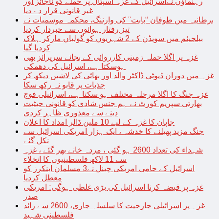
رہنماؤں نےاسرائیل کے غزہ اسپتال پر حملے کو ناجائز اور
غیر قانونی قرار دے دیا
برطانیہ میں طوفان “بابت” کی وارننگ، محکمہ موسمیات نے
تیز رفتار ہوائوں سے خبردار کردیا
بیلجیئم میں سویڈن کے 2 شہریوں کو گولیاں مارکر ہلاک
کردیا گیا
غزہ پر اگلا حملہ زمینی کارروائی کے بجائے سرپرائز بھی
ہوسکتا ہے، اسرائیل کی دھمکی
غزہ میں دوران ڈیوٹی ڈاکٹر والد اور بھائی کی لاشیں دیکھ کر
جذبات پر قابو نہ رکھ سکا
غزہ جنگ کا اگلا مرحلہ مختلف ہو سکتا ہے، اسرائیلی فوج
بھارتی سپریم کورٹ نے ہم جنس شادی کو قانونی حیثیت
دینے سے معذوری ظاہر کردی
جاپان کا غزہ کے لیے 10 ملین ڈالر امداد کا اعلان
جنگ مزید پھیلنے کا خدشہ ، ایک ہزار امریکی اسرائیل سے
نکل گئے
شہداء کی تعداد 2600 ہو گئی ، مردہ خانے بھر گئے ، غزہ
سے 11 لاکھ فلسطینیوں کا انخلاء
اسرائیل کے حامی امریکی چینل نے3 مسلمان اینکرز کو
معطل کردیا
غزہ پر قبضہ کرنا اسرائیل کی بڑی غلطی ہوگی: امریکی
صدر
غزہ پر اسرائیلی جارحیت کا سلسلہ جاری، 2600 سے زائد
فلسطینی شہید