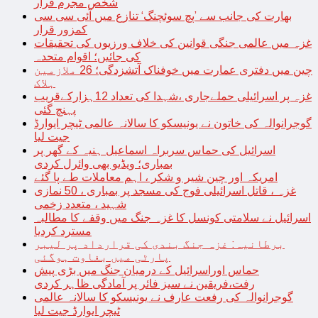
شخص مجرم قرار
بھارت کی جانب سے ’پچ سوئچنگ‘ تنازع میں آئی سی سی
کمزور قرار
غزہ میں عالمی جنگی قوانین کی خلاف ورزیوں کی تحقیقات
کی جائیں؛ اقوام متحدہ
چین میں دفتری عمارت میں خوفناک آتشزدگی؛ 26 ملازمین
ہلاک
غزہ پر اسرائیلی حملےجاری ،شہدا کی تعداد 12ہزارکےقریب
پہنچ گئی
گوجرانوالہ کی خاتون نے یونیسکو کا سالانہ عالمی ٹیچر ایوارڈ
جیت لیا
اسرائیل کی حماس سربراہ اسماعیل ہنیہ کے گھر پر
بمباری؛ ویڈیو بھی وائرل کردی
امریکہ اور چین شیر و شکر ، اہم معاملات طے پا گئے
غزہ ، قاتل اسرائیلی فوج کی مسجد پر بمباری ، 50 نمازی
شہید ، متعدد زخمی
اسرائیل نے سلامتی کونسل کا غزہ جنگ میں وقفے کا مطالبہ
مسترد کردیا
برطانیہ: غزہ جنگ بندی کی قرارداد پر لیبر
پارٹی میں بغاوت ہوگئی
حماس اوراسرائیل کے درمیان جنگ میں بڑی پیش
رفت،فریقین نے سیز فائر پر آمادگی ظاہر کردی
گوجرانوالہ کی رفعت عارف نے یونیسکو کا سالانہ عالمی
ٹیچر ایوارڈ جیت لیا