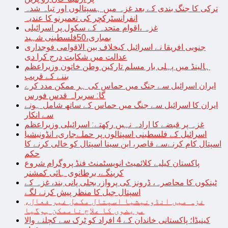
ترکی کا جنگ بندی کے بعد غزہ میں ہسپتالوں اور تباہ شدہ
انفرانسٹرکچر کی تعمیرنو کا عندیہ
غزہ ،اقوام متحدہ کے سکول پر اسرائیلی
بمباری،50فلسطینی شہید
جنوبی افریقا نے اسرائیل کیخلاف بین الاقوامی فوجداری
عدالت میں شکایت درج کرا دی
ہالینڈ میں پہلی بار مسلم تارکین وطن خاتون وزیراعظم
بننے کے قریب
ایران اسرائیل سے جنگ میں حماس کی ہر ممکن مدد کرے
گا: سربراہ قدس فورس
ایران کا اسرائیل سے جنگ میں حماس کے ساتھ شامل ہونے
سے انکار
غزہ پر قبضے کا ارادہ نہیں رکھتے: اسرائیلی وزیراعظم
اسرائیل کے فلسطینی اسپتالوں پر حملےجاری، انڈونیشیا
اسپتال کام کرنےسے قاصر، ابن سینا اسپتال کو خالی کرنے کا
حکم
پاکستان کیلیے کلائمیٹ انویسٹمنٹ فنڈ پروگرام شروع
کرینگے، برطانوی ہائی کمشنر
ٹینکوں کا محاصرہ، ڈرونز کی پرواز، بجلی پانی بند، غزہ کے
اسپتال جیل کا منظر پیش کرنے لگے
غزہ میں انڈونیشیا اسپتال مکمل غیر فعال،
مریضوں کا علاج ناممکن ہوگیا
کینیڈا؛ پاکستانی خاندان کے 4 افراد کو ٹرک سے کچلنے والا