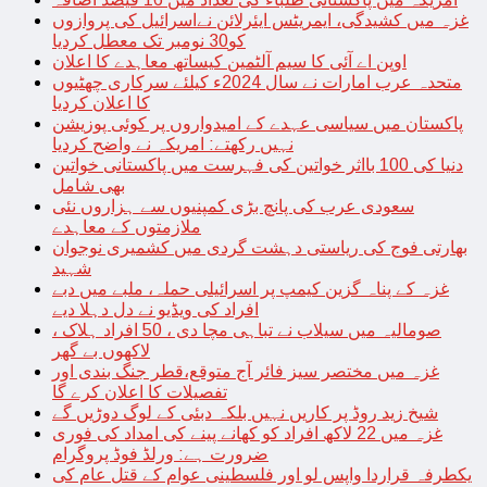
غزہ میں کشیدگی، ایمریٹس ایئرلائن نےاسرائیل کی پروازوں
کو30 نومبر تک معطل کردیا
اوپن اے آئی کا سیم آلٹمین کیساتھ معاہدے کا اعلان
متحدہ عرب امارات نے سال 2024ء کیلئے سرکاری چھٹیوں
کا اعلان کردیا
پاکستان میں سیاسی عہدے کے امیدواروں پر کوئی پوزیشن
نہیں رکھتے: امریکہ نے واضح کردیا
دنیا کی 100 بااثر خواتین کی فہرست میں پاکستانی خواتین
بھی شامل
سعودی عرب کی پانچ بڑی کمپنیوں سے ہزاروں نئی
ملازمتوں کے معاہدے
بھارتی فوج کی ریاستی دہشت گردی میں کشمیری نوجوان
شہید
غزہ کے پناہ گزین کیمپ پر اسرائیلی حملہ، ملبے میں دبے
افراد کی ویڈیو نے دل دہلا دیے
صومالیہ میں سیلاب نے تباہی مچا دی ، 50 افراد ہلاک ،
لاکھوں بے گھر
غزہ میں مختصر سیز فائر آج متوقع،قطر جنگ بندی اور
تفصیلات کا اعلان کرے گا
شیخ زید روڈ پر کاریں نہیں بلکہ دبئی کے لوگ دوڑیں گے
غزہ میں 22 لاکھ افراد کو کھانے پینے کی امداد کی فوری
ضرورت ہے: ورلڈ فوڈ پروگرام
یکطرفہ قراردا واپس لو اور فلسطینی عوام کے قتل عام کی