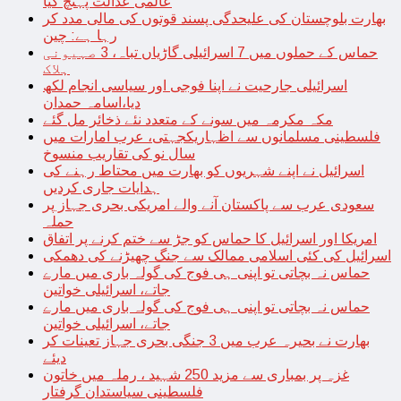
عالمی عدالت پہنچ گیا
بھارت بلوچستان کی علیحدگی پسند قوتوں کی مالی مدد کر
رہا ہے: چین
حماس کے حملوں میں 7 اسرائیلی گاڑیاں تباہ، 3 صہیونی
ہلاک
اسرائیلی جارحیت نے اپنا فوجی اور سیاسی انجام لکھ
دیا،اسامہ حمدان
مکہ مکرمہ میں سونے کے متعدد نئے ذخائر مل گئے
فلسطینی مسلمانوں سے اظہاریکجہتی، عرب امارات میں
سال نو کی تقاریب منسوخ
اسرائیل نے اپنے شہریوں کو بھارت میں محتاط رہنے کی
ہدایات جاری کردیں
سعودی عرب سے پاکستان آنے والے امریکی بحری جہاز پر
حملہ
امریکا اور اسرائیل کا حماس کو جڑ سے ختم کرنے پر اتفاق
اسرائیل کی کئی اسلامی ممالک سے جنگ چھیڑنے کی دھمکی
حماس نہ بچاتی تو اپنی ہی فوج کی گولہ باری میں مارے
جاتے، اسرائیلی خواتین
حماس نہ بچاتی تو اپنی ہی فوج کی گولہ باری میں مارے
جاتے، اسرائیلی خواتین
بھارت نے بحیرہ عرب میں 3 جنگی بحری جہاز تعینات کر
دیئے
غزہ پر بمباری سے مزید 250 شہید ، رملہ میں خاتون
فلسطینی سیاستدان گرفتار