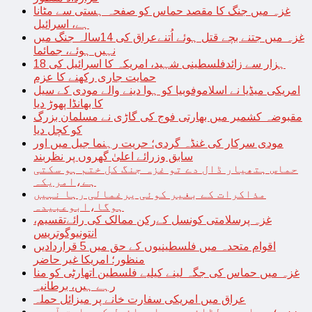
غزہ میں جنگ کا مقصد حماس کو صفحہ ہستی سے مٹانا
ہے، اسرائیل
غزہ میں جتنے بچے قتل ہوئے اُتنےعراق کی 14سالہ جنگ میں
نہیں ہوئے، جمائما
18 ہزار سے زائدفلسطینی شہید، امریکہ کا اسرائیل کی
حمایت جاری رکھنے کا عزم
امریکی میڈیا نے اسلاموفوبیا کو ہوا دینے والے مودی کے سیل
کا بھانڈا پھوڑ دیا
مقبوضہ کشمیر میں بھارتی فوج کی گاڑی نے مسلمان بزرگ
کو کچل دیا
مودی سرکار کی غنڈہ گردی؛ حریت رہنما جیل میں اور
سابق وزرائے اعلیٰ گھروں پر نظربند
حماس ہتھیار ڈال دے تو غزہ جنگ کل ختم ہو سکتی
ہے،امریکہ
مذاکرات کے بغیر کوئی یرغمالی رہا نہیں
ہوگا،ابوعبیدہ
غزہ پرسلامتی کونسل کےرکن ممالک کی رائےتقسیم،
انتونیوگوتریس
اقوام متحدہ میں فلسطینیوں کے حق میں 5 قراردادیں
منظور؛ امریکا غیر حاضر
غزہ میں حماس کی جگہ لینے کیلیے فلسطین اتھارٹی کو منا
رہے ہیں، برطانیہ
عراق میں امریکی سفارت خانے پر میزائل حملہ
غزہ؛ حماس سے لڑائی میں اسرائیل کے سابق آرمی