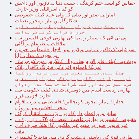
حماس کو ایسے ختم کرینگے ، جیسے دنیا نے نازیوں اور داعش
کو کیا ، اسرائیلی وزیر خارجہ
اماراتی صدر اور دبئی کے ولی عہد کیلئے خصوصی
شکارگاہیں تیار، رینجرز تعینات
غیر ملکی تارکین کو انخلا پر طبی امداد اور
خوراک فراہم کرنے کی ہدایت
پی ٹی آئی کے سینئر رہنما کی بھارتی فوجی آفیسرز سے
ملاقات منظرعام پر آگئی
اسرائیلی ٹک ٹاکرز نے اپنی ویڈیوز میں لاچار فلسطینی خواتین
اور بچوں کا مذاق اُڑایا
ووٹ دینے کیلئے فائر الارم بجانے والے کانگرس مین کو جرمانہ
امریکا:نامعلوم افرادکی فائرنگ،5افرادہلاک
جنگ بندی کیلئے مغرب غزہ میں مزید اور کیا
کرانا چاہتا ہے؟اردوان جنگ بندی کیلئے مغرب
غزہ میں مزید اور کیا کرانا چاہتا ہے؟اردوان
بھارتی ریاست آسام میں دوسری شادی کیلیے حکومت سے
اجازت لازمی قرار
خدارا ! ہمارے بچوں کو بچالیں؛ فلسطینی مندوب اقوام
متحدہ اجلاس میں رو پڑے
سابق وزیراعظم دل کا دورہ پڑنے سے انتقال کرگئے
مقبوضہ کشمیر پر بھارتی غاصبانہ قبضے کو 76 سال ہوگئے
غیر قانونی طور پر مقیم غیر ملکیوں کا انخلا، صرف 4دن
باقی
بھارتی فوج کی ریاستی دہشت گردی میں مزید 5 کشمیری