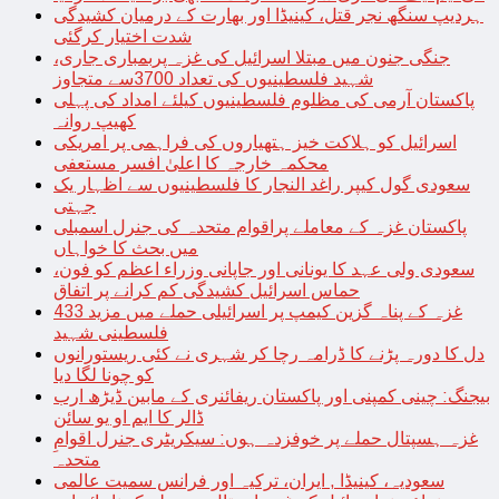
ہردیپ سنگھ نجر قتل، کینیڈا اور بھارت کے درمیان کشیدگی
شدت اختیار کرگئی
جنگی جنون میں مبتلا اسرائیل کی غزہ پربمباری جاری،
شہید فلسطینیوں کی تعداد 3700سے متجاوز
پاکستان آرمی کی مظلوم فلسطینیوں کیلئے امداد کی پہلی
کھیپ روانہ
اسرائیل کو ہلاکت خیز ہتھیاروں کی فراہمی پر امریکی
محکمہ خارجہ کا اعلیٰ افسر مستعفی
سعودی گول کیپر راغد النجار کا فلسطینیوں سے اظہار یک
جہتی
پاکستان غزہ کے معاملے پراقوام متحدہ کی جنرل اسمبلی
میں بحث کا خواہاں
سعودی ولی عہد کا یونانی اور جاپانی وزراء اعظم کو فون،
حماس اسرائیل کشیدگی کم کرانے پر اتفاق
غزہ کے پناہ گزین کیمپ پر اسرائیلی حملے میں مزید 433
فلسطینی شہید
دل کا دورہ پڑنے کا ڈرامہ رچا کر شہری نے کئی ریستورانوں
کو چونا لگا دیا
بیجنگ: چینی کمپنی اور پاکستان ریفائنری کے مابین ڈیڑھ ارب
ڈالر کا ایم او یو سائن
غزہ ہسپتال حملے پر خوفزدہ ہوں: سیکریٹری جنرل اقوامِ
متحدہ
سعودیہ، کینیڈا , ایران، ترکیہ اور فرانس سمیت عالمی