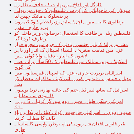
کارگل اور لداخ میں بھارت کے خلاف مظاہرے
سویڈن کی ماحولیاتی کارکن سے فلسطین کے حق میں بولنے
پر بدسلوکی، مائیک چھین لیا
برطانوی کابینہ میں ہلچل؛ سابق وزیراعظم ڈیوڈ کیمرون
وزیر خارجہ مقرر
فلسطین ریلی پر طاقت کا استعمال؛ برطانوی وزیر داخلہ کو
برطرف کردیا گیا
مشہور برانڈ کا بانی جنسی زیادتی کے جرم میں مجرم قرار
غزہ میں قیامت صغریٰ ، الشفاء اسپتال کے اندر اور باہر
لاشوں کے انبار ، دفنانے والا کوئی نہیں
اسکینڈے نیوین ممالک میں فلسطین کے 50 سال پرانے نغمے
کی گونج
اسرائیلی بربریت جاری ، غزہ کے اسپتال قبرستانوں میں
تبدیل ، حماس نے قیدیوں کی رہائی کیلئے مذاکرات معطل کر
دیئے
اسرائیل کے ساتھ لیبر ڈیل ختم کی جائے، بھارتی ٹریڈ یونینوں
کا مودی سے مطالبہ
امریکی جنگی طیارہ بحیرہ روم میں گر کرتباہ، 5 فوجی
ہلاک
طیب اردوان نے اسرائیلی جارحیت رکوانے کیلئے امریکا پر دباؤ
ڈالنے کا مطالبہ کردیا
غیر قانونی افغان شہریوں کی اپنےوطن واپسی کا سلسلہ
جاری