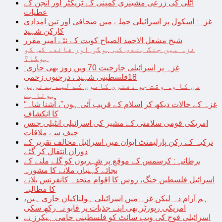
اٹلی کی زرعی مشینری کمپنی کے ٹریکٹر اور انجن کے
عطیات
غزہ: اسکول پر اسرائیلی حملے میں صحافی اور تین امدادی
کارکن شہید
شیخ مشعل الاحمد الصباح کویت کے نئے امیر مقرر
غزہ میں جنگ بندی کب ہوگی اور فائدہ کس کو
ہوگا؟
غزہ پر اسرائیلی جارحیت 70 ویں روز بھی جاری:
18فلسطینی شہید ، درجنوں زخمی
دن کا وہ وقت جو دفتری کاموں کے لیے بدترین
ہوتا ہے
“غزہ کے حالات دیکھ کر اسلام کے قریب آئی ہوں”، اُشنا شاہ
کا انکشاف
امریکی قومی سلامتی کے مشیر کی اسرائیلی انٹیلی جنس
چیف سے ملاقات
ترکیہ کے رکن پارلیمنٹ ایوان میں اسرائیل مخالف تقریر کے
دوران انتقال کر گئے
برطانیہ: کرسمس کے موقع پر شہریوں کو گلے ملنے کے
بجائے کُہنیاں ملانے کا مشورہ
اسرائیل فلسطین جنگ، روس کا اقوام متحدہ کانفرنس بلانے
کا مطالبہ
ہم آرام دہ لیکن غزہ میں اسرائیلی ہولناکیاں جاری ہیں،
امریکی رپورٹر بھی اپنے جذبات پر قابو نہ رکھ سکی
اسرائیلی فوج کی ویب سائٹ کو فلسطینی حامی ہیکرز نے