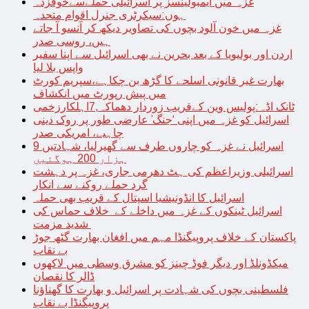
غزہ میں ایمبولینسز پر اسرائیلی حملےسےخوفزدہ
ہوں:سیکرٹری جنرل اقوام متحدہ
غزہ میں خون آلود بچوں کی تصاویر دیکھ کر آنسو آ جاتے
ہیں، روسی صدر
اردن اور بولیویا کے بعد بحرین نے بھی اسرائیل سے اپنا سفیر
واپس بلا لیا
بھارت غیر قانونی اسلحے کا گڑھ بن چکاہے،سپریم کورٹ
میں پیش رپورٹ میں انکشاف
ٹانک اڈہ:پولیس وین کےقریب زوردار دھماکہ,7اہلکارزخمی
اسرائیل کو غزہ میں اپنی ‘جنگ’ عارضی طور پر روک دینی
چاہیے، امریکی صدر
اسرائیل نے غزہ کو چاروں طرف سے گھیرلیا، شہادتیں 9
ہزار 200 ہوگئیں
اسرائیلی وزیراعظم کی ہٹ دھرمی جاری، غزہ پر دہشت
گرد حملے روکنے سے انکار
اسرائیل کا انڈونیشیا اسپتال کے قریب بھی حملہ
اسرائیل ٹینکوں کے غزہ میں داخلے کے خلاف حماس کی
شدید مزمت
پاکستان کے خلاف پروپیگنڈا مہم میں افغان بھارت گٹھ جوڑ
بے نقاب
میکڈونلڈ اور دیگر فوڈ چینز کو مشرق وسطی میں لاکھوں
ڈالر کا نقصان
فلسطینی بچوں کی شہادت پر اسرائیل و بھارت کا گھناؤنا
پروپیگنڈا بے نقاب