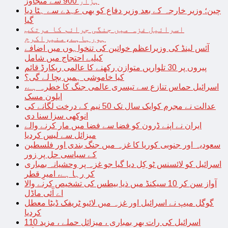
ہزار 900 سے متجاوز
چین؛ وزیر خارجہ کے بعد وزیر دفاع کو بھی عہدے سے ہٹا دیا
گیا
اسرائیل غزہ میں جنگی جرائم کا مرتکب
ہورہاہے،منیراکرم
آئس لینڈ کی وزیراعظم خواتین کی تنخواہوں میں اضافے
کیلیے احتجاج میں شامل
پیروں پر 30 تلواریں متوازن رکھنے کا عالمی ریکارڈ قائم
کیا خاموشی ہمیں بچا لے گی؟
اسرائیل حماس تنازع سے تیسری عالمی جنگ کا خطرہ ہے،
ایلون مسک
عدالت نے مجرم کوایک سال تک 50 نیم کے درخت لگانے کی
انوکھی سزا سنا دی
ایران نے اپنے ڈرون کو فضا سے فضا میں مار کرنے والے
میزائل سے لیس کردیا
سعودیہ اور جنوبی کوریا کا غزہ میں جنگ بندی اور فلسطین
کے سیاسی حل پر زور
اسرائیل کو لائسنس ٹو کِل دیا گیا جو غزہ پر وحشیانہ بمباری
کر رہا ہے، امیرِ قطر
آواز سن کر 10 سیکنڈ میں ذیا بیطس کی تشخیص کرنے والا
اے آئی ماڈل
گوگل میپ نے اسرائیل اور غزہ میں لائیو ٹریفک ڈیٹا معطل
کردیا
اسرائیل کی رات بھر بمباری ، میزائل حملے ، مزید 110