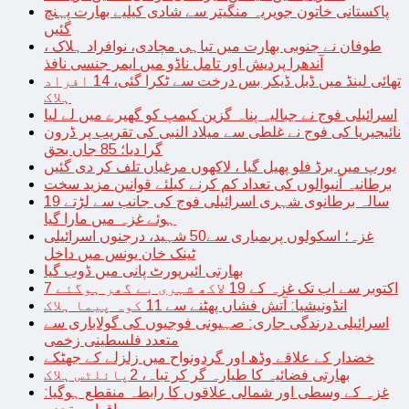
پاکستانی خاتون جویریہ منگیتر سے شادی کیلیے بھارت پہنچ
گئیں
طوفان نے جنوبی بھارت میں تباہی مچادی، نوافراد ہلاک ،
آندھرا پردیش اور تامل ناڈو میں ایمر جنسی نافذ
تھائی لینڈ میں ڈبل ڈیکر بس درخت سے ٹکرا گئی، 14 افراد
ہلاک
اسرائیلی فوج نے جبالیہ پناہ گزین کیمپ کو گھیرے میں لے لیا
نائیجیریا کی فوج نے غلطی سے میلاد النبی کی تقریب پر ڈرون
گرا دیا؛ 85 جاں بحق
یورپ میں برڈ فلو پھیل گیا ، لاکھوں مرغیاں تلف کر دی گئیں
برطانیہ آنیوالوں کی تعداد کم کرنے کیلئے قوانین مزید سخت
19 سالہ برطانوی شہری اسرائیلی فوج کی جانب سے لڑتے
ہوئے غزہ میں مارا گیا
غزہ؛ اسکولوں پربمباری سے50 شہید، درجنوں اسرائیلی
ٹینک خان یونس میں داخل
بھارتی ائیرپورٹ پانی میں ڈوب گیا
7 اکتوبر سے اب تک غزہ کے 19 لاکھ شہری بے گھر ہوگئے
انڈونیشیا: آتش فشاں پھٹنے سے 11 کوہ پیما ہلاک
اسرائیلی درندگی جاری: صہیونی فوجیوں کی گولاباری سے
متعدد فلسطینی زخمی
خضدار کے علاقے وڈھ اور گردونواح میں زلزلے کے جھٹکے
بھارتی فضائیہ کا طیارہ گر کر تباہ، 2پائلٹس ہلاک
غزہ کے وسطی اور شمالی علاقوں کا رابطہ منقطع ہوگیا: