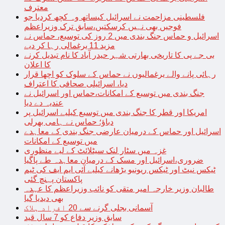
معترف
فلسطینی مزاحمت نے اسرائیل کیساتھ وہ کچھ کردیا جو
فوجیں بھی نہیں کرسکتیں،سابق ترک وزیراعظم
اسرائیل و حماس جنگ بندی میں 2 روز کی توسیع، حماس نے
مزید 11 یرغمالی رہا کر دیے
بی جے پی کا تاریخی بھارتی شہر حیدر آباد کا نام تبدیل کرنے
کا اعلان
رہائی پانے والے یرغمالیوں نے حماس کے سلوک کو اچھا قرار
دیا، اسرائیلی صحافی کا اعتراف
جنگ بندی میں توسیع کے امکانات،حماس اور اسرائیل نے
عندیہ دے دیا
امریکا اور قطر کا جنگ بندی میں توسیع کیلیے اسرائیل پر
دباؤ؛ حماس نے ہامی بھرلی
اسرائیل اور حماس کے درمیان عارضی جنگ بندی کے معاہدے
میں توسیع کے امکانات
غزہ میں سٹار لنک سیٹلائٹ کے لیے منظوری
ضروری،اسرائیل اور مسک کے درمیان معاہدہ طے پاگیا
ٹیکس نیٹ اور ٹیکس ریونیو بڑھانے کیلیے آئی ایم ایف کی ٹیم
پاکستان پہنچ گئی
طالبان وزیر خارجہ امیر متقی کو نائب وزیراعظم کا عہدہ
بھی دیدیا گیا
آسمانی بجلی گرنے سے 20 افراد ہلاک
سابق وزیر دفاع کو 7 سال قید