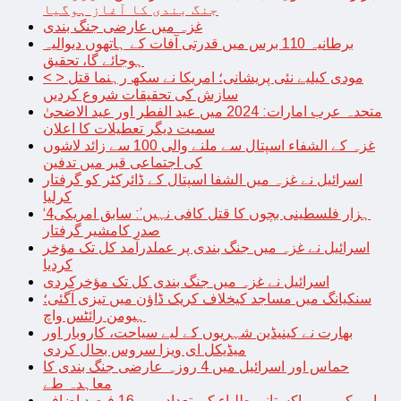
جنگ بندی کا آغاز ہوگیا
غزہ میں عارضی جنگ بندی
برطانیہ 110 برس میں قدرتی آفات کے ہاتھوں دیوالیہ
ہوجائے گا، تحقیق
< > مودی کیلیے نئی پریشانی؛ امریکا نے سکھ رہنما قتل
سازش کی تحقیقات شروع کردیں
متحدہ عرب امارات: 2024 میں عید الفطر اور عید الاضحیٰ
سمیت دیگر تعطیلات کا اعلان
غزہ کے الشفاء اسپتال سے ملنے والی 100 سے زائد لاشوں
کی اجتماعی قبر میں تدفین
اسرائیل نے غزہ میں الشفا اسپتال کے ڈائرکٹر کو گرفتار
کرلیا
‘4ہزار فلسطینی بچوں کا قتل کافی نہیں’: سابق امریکی
صدر کامشیر گرفتار
اسرائیل نے غزہ میں جنگ بندی پر عملدرآمد کل تک مؤخر
کردیا
اسرائیل نے غزہ میں جنگ بندی کل تک مؤخرکردی
سنکیانگ میں مساجد کیخلاف کریک ڈاؤن میں تیزی آگئی؛
ہیومن رائٹس واچ
بھارت نے کینیڈین شہریوں کے لیے سیاحت، کاروبار اور
میڈیکل ای ویزا سروس بحال کردی
حماس اور اسرائیل میں 4 روزہ عارضی جنگ بندی کا
معاہدہ طے
امریکہ میں پاکستانی طلباء کی تعداد میں 16 فیصد اضافہ