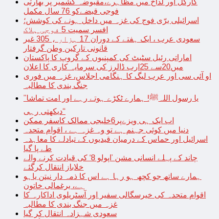
کارگل اور لداخ میں مظاہرے،مقبوضہ کشمیر پر بھارتی
فوجی قبضےکو 76 سال مکمل
اسرائیلی برّی فوج کی غزہ میں داخل ہونے کی کوشش؛
افسر سمیت 5 فوجی ہلاک
سعودی عرب ، ایک ہفتے کے دوران 17 ہزار ، 305 غیر
قانونی تارکین وطن گرفتار
اماراتی رئیل سٹیٹ کی کمپنیوں کے گروپ کا پاکستان
میں20سے 25ارب ڈالرز کی سرمایہ کاری کا اعلان
او آئی سی اور عرب لیگ کا ہنگامی اجلاس، غزہ میں فوری
جنگ بندی کا مطالبہ
’’یا رسول اللہﷺ! ہمارے ٹکڑے ہوتے رہے اور امت تماشا
دیکھتی رہی‘‘
اب ایک ہی ویزےپر6خلیجی ممالک کاسفر ممکن
دنیا میں کوئی جہنم ہے تو وہ غزہ ہے ، اقوام متحدہ
اسرائیل اور حماس کے درمیان قیدیوں کے تبادلے کا معاہدہ
طے پا گیا
چاند کے پہلے انسانی مشن ’اپولو 8‘ کی قیادت کرنے والے
خلاباز انتقال کرگئے
ہمارے ساتھ جو کچھ ہو رہا ہے اس کا ذمہ دار نیتن یاہو
ہے، یرغمالی خاتون
اقوام متحدہ کی خیرسگالی سفیر اور آسٹریلوی اداکارہ کا
غزہ میں جنگ بندی کا مطالبہ
سعودی شہزادہ انتقال کر گیا