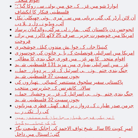
اقوام متحدہ
“ایوارڈ شو میں غزہ کے حق میں بولنے سے روکا گیا”؛
فلسطینی فنکار کا انکشاف
آن لائن آرڈر کی گئی بریانی میں سے ‘مری ہوئی چھپکلی’ نکل
آئی، ویڈیو نے دل دہلا دیے
انجوجس دن پاکستان گئی ہمارے لیے مرگئی،والدگیان پرساد
امریکا میں خوبصورت جزیرہ صرف 25 لاکھ ڈالرز میں برائے
فروخت
کینیڈا جانے کے خواہش مندوں کیلئے خوشخبری
امریکا میں اسرائیلی قونصلیٹ کے باہر خاتون کی خودسوزی
اقوام متحدہ کا پھر غزہ میں فوری جنگ بندی کا مطالبہ
غزہ میں اسرائیلی بمباری میں مزید 131 فلسطینی شہید
جنگ بندی ختم ہوتے ہی اسرئیل کے غزہ پر دوبارہ حملے،
بچوں سمیت 37 فلسطینی شہید
پاکستانی سفیر سلجوق مستنصر کیمیائی ہتھیاروں کی
سالانہ کانفرنس کے چیئرپرسن منتخب
جنگ بندی ختم ہوتے ہی اسرائیل کے غزہ پر وحشیانہ حملے،
بچوں سمیت 32 فلسطینی شہید
جرمن صدر طیارے کے دروازے پر آدھے گھنٹے قطری میزبانوں
کی راہ تکتے رہے
امریکی فوجی طیارہ جاپان کے سمندر میں
گرکرتباہ ہوگیا
امیرِ کویت 86 سالہ شیخ نواف الاحمد کی اچانک طبیعت بگڑ
گئی؛ اسپتال میں داخل