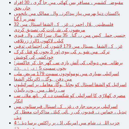
مقبوضہ کشمیر ، مسافر بس کھائی میں جا گری ، 30 افراد
جاں بحق
پاکستان دنیا بھرمیں پیاز پیداکرنے والے ممالک میں پانچویں
نمبر پر آ گیا
فلسطینی ہلال احمر نے غزہ کے الشفا اسپتال میں 32
مریضوں کی شہادت کی تصدیق کردی
جنسی حملہ کیس میں بے گناہ 35 سال سزا کاٹنے والے قیدی
کیلیے لاکھوں ڈالرز زرتلافی
غزہ کے الشفا ہسپتال میں 179 لاشوں کی اجتماعی تدفین
ترکیہ میں شوہر کی بیوی اور 3 بچوں کو قتل کرکے
خودکشی کی کوشش
برطانیہ میں دیوالی کی آتش بازی سے گھر جل کر خاکستر؛
بچوں سمیت 5 افراد ہلاک
اسرائیلی بمباری میں نومولودوں سمیت 179 مریض ملبے
میں دفن ہوگئے، ڈائریکٹر الشفا
اسرائیل کو الشفا اسپتال کو بچانا ہوگا، معاملے پر اسرائیلیوں
سے رابطے میں ہوں، بائیڈن
مصری کھلاڑی کا اسرائیلی کو شکست دے کر ہاتھ ملانے سے
انکار
اسرائیلی بربریت جاری ، غزہ کے اسپتال قبرستانوں میں
تبدیل ، حماس نے قیدیوں کی رہائی کیلئے مذاکرات معطل کر
دیئے
حزب اللہ نے شام میں امریکی اڈے پر راکٹس برسا دیئے؛ 4
فوجی ہلاک