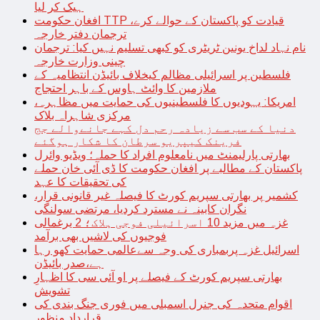
ہیک کر لیا
افغان حکومت TTP قیادت کو پاکستان کے حوالے کرے،
ترجمان دفتر خارجہ
نام نہاد لداخ یونین ٹریٹری کو کبھی تسلیم نہیں کیا: ترجمان
چینی وزارت خارجہ
فلسطین پر اسرائیلی مظالم کیخلاف بائیڈن انتظامیہ کے
ملازمین کا وائٹ ہاوس کے باہر احتجاج
امریکا: یہودیوں کا فلسطینیوں کی حمایت میں مظاہرہ،
مرکزی شاہراہ بلاک
دنیا کے سب سے زیادہ رحم دل کہے جانےوالے جج
فرینک کیپریو سرطان کا شکار ہوگئے
بھارتی پارلیمنٹ میں نامعلوم افراد کا حملہ؛ ویڈیو وائرل
پاکستان کے مطالبے پر افغان حکومت کا ڈی آئی خان حملے
کی تحقیقات کا عہد
کشمیر پر بھارتی سپریم کورٹ کا فیصلہ غیر قانونی قرار،
نگران کابینہ نے مسترد کردیا، مرتضی سولنگی
غزہ میں مزید 10 اسرائیلی فوجی ہلاک؛ 2 یرغمالی
فوجیوں کی لاشیں بھی برآمد
اسرائیل غزہ پربمباری کی وجہ سےعالمی حمایت کھو رہا
ہے،صدر بائیڈن
بھارتی سپریم کورٹ کے فیصلے پر او آئی سی کا اظہارِ
تشویش
اقوام متحدہ کی جنرل اسمبلی میں فوری جنگ بندی کی
قرارداد منظور