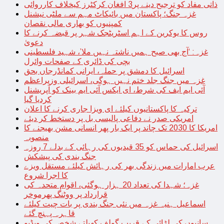
ذاتی مفاد کو ترجیح دینے پر3 افغان کرکٹرز کیخلاف کارروائی
غزہ جنگ؛ پاکستان میں بائیکاٹ مہم سے ملٹی نیشنل
کمپنیوں کو بھاری مالی نقصان
روس کا یوکرین کے اہم اسٹریٹجک شہر پر قبضہ کرنے کا
دعویٰ
غزہ: ‘آج بھی صبح ہمیں ناشتہ نہیں ملا’، شہید فلسطینی
بچی کی ڈائری کے صفحات وائرل
اسرائیل کا دمشق پر حملہ، ایرانی کمانڈرجاں بحق
غزہ میں جنگ جلد ختم نہیں ہوگی، اسرائیلی وزیراعظم
آئی ایم ایف کی شرط، ای ایکس آئی ایم بینک کو آپریشنل
کردیا گیا
ترکیہ کا پاکستانیوں کیلئے ای ویزا جاری کرنے کا اعلان
امریکی صدر نے دفاعی پالیسی بل پر دستخط کر دیئے
امریکا کا 2030 تک چاند پر ایک بار پھر انسانی مشن بھیجنے کا
منصوبہ
اسرائیل کی حماس کو 35 قیدیوں کی رہائی کے بدلے 7 روزہ
جنگ بندی کی پیشکش
عرب امارات میں زندگی بھر کی رہائش کیلئے مستقل ویزے
کا اجرا شروع
غزہ؛ شہدا کی تعداد 20 ہزار ہوگئی، اقوام متحدہ کی
قرارداد پر ووٹنگ پھرموخر
اسماعیل ہنیہ غزہ میں نئی جنگ بندی پر بات چیت کیلئے
قاہرہ پہنچ گئے
سانپوں کی لڑائی کے قریب گولف کھیلتے شخص کی ویڈیو