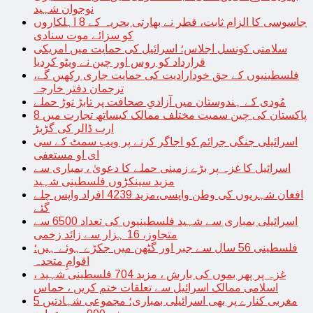
نوجوان شہید
جاسوسی کا الزام ثابت، قطر نے بھارتی بحریہ کے 8 اہلکاروں
کو سزائے موت سنادی
سلامتی کونسل اجلاس؛ اسرائیل کی حمایت میں امریکی
قرارداد کو روس اور چین نے ویٹو کردیا
فلسطینیوں کے حق خودارادیت کی حمایت جاری رکھیں گے،
ترجمان دفتر خارجہ
مُودی کے ہندوستان میں آزادیِ صحافت پر تابڑ توڑ حملے
پاکستان کی چین سمیت مختلف ممالک کیساتھ تجارت میں 8
ارب ڈالر کی گڑبڑ
اسرائیلی جنگی جرائم کو اجاگر کرنے پر ویب سمٹ کے سی
ای او مستعفی
اسرائیل کا غزہ پر بڑے زمینی حملے کا دعویٰ ، بمباری سے
مزید سینکڑوں فلسطینی شہید
افغان شہریوں کی وطن واپسی،مزید 4239 افراد واپس چلے
گئے
اسرائیلی بمباری سے شہید فلسطینیوں کی تعداد 6500 سے
متجاوز، 16 ہزار سے زائد زخمی
فلسطینی 56 سال سے جبر اور گٹھن میں جکڑے ہوئے ہیں؛
اقوامِ متحدہ
غزہ پر پھر بموں کی بارش ، مزید 704 فلسطینی شہید ،
اسلامی ممالک اسرائیل سے تعلقات ختم کریں ، حماس
مغربی کنارے پر بھی اسرائیلی بمباری؛ مجموعی شہادتیں 5