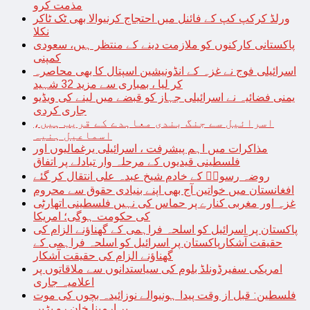
مذمت کرو
ورلڈ کرکپ کپ کے فائنل میں احتجاج کرنیوالا بھی ٹک ٹاکر
نکلا
پاکستانی کارکنوں کو ملازمت دینے کے منتظر ہیں، سعودی
کمپنی
اسرائیلی فوج نے غزہ کے انڈونیشین اسپتال کا بھی محاصرہ
کر لیا ، بمباری سے مزید 32 شہید
یمنی فضائیہ نے اسرائیلی جہاز کو قبضے میں لینے کی ویڈیو
جاری کردی
اسرائیل سے جنگ بندی معاہدے کے قریب ہیں،
اسماعیل ہنیہ
مذاکرات میں اہم پیشرفت ، اسرائیلی یرغمالیوں اور
فلسطینی قیدیوں کے مرحلہ وار تبادلے پر اتفاق
روضہ رسولؐ کے خادم شیخ عبدہ علی انتقال کر گئے
افغانستان میں خواتین آج بھی اپنے بنیادی حقوق سے محروم
غزہ اور مغربی کنارے پر حماس کی نہیں فلسطینی اتھارٹی
کی حکومت ہوگی؛ امریکا
پاکستان پر اسرائیل کو اسلحہ فراہمی کے گھناؤنے الزام کی
حقیقت آشکارپاکستان پر اسرائیل کو اسلحہ فراہمی کے
گھناؤنے الزام کی حقیقت آشکار
امریکی سفیرڈونلڈ بلوم کی سیاستدانوں سے ملاقاتوں پر
اعلامیہ جاری
فلسطین: قبل از وقت پیدا ہونیوالے نوزائیدہ بچوں کی موت
پر ارمینا خان رو پڑیں