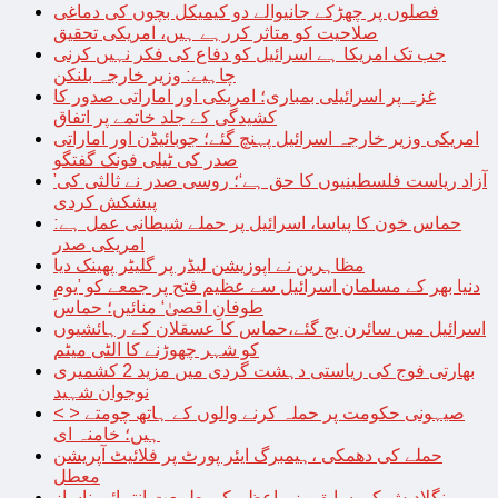
فصلوں پر چھڑکے جانیوالے دو کیمیکل بچوں کی دماغی
صلاحیت کو متاثر کررہے ہیں، امریکی تحقیق
جب تک امریکا ہے اسرائیل کو دفاع کی فکر نہیں کرنی
چاہیے: وزیر خارجہ بلنکن
غزہ پر اسرائیلی بمباری؛ امریکی اور اماراتی صدور کا
کشیدگی کے جلد خاتمے پر اتفاق
امریکی وزیر خارجہ اسرائیل پہنچ گئے؛ جوبائیڈن اور اماراتی
صدر کی ٹیلی فونک گفتگو
’آزاد ریاست فلسطینیوں کا حق ہے‘؛ روسی صدر نے ثالثی کی
پیشکش کردی
حماس خون کا پیاسا، اسرائیل پر حملے شیطانی عمل ہے:
امریکی صدر
مظاہرین نے اپوزیشن لیڈر پر گلیٹر پھینک دیا
دنیا بھر کے مسلمان اسرائیل سے عظیم فتح پر جمعے کو ’یومِ
طوفانِ اقصیٰ‘ منائیں؛ حماس
اسرائیل میں سائرن بج گئے،حماس کا عسقلان کے رہائشیوں
کو شہر چھوڑنے کا الٹی میٹم
بھارتی فوج کی ریاستی دہشت گردی میں مزید 2 کشمیری
نوجوان شہید
< > صیہونی حکومت پر حملہ کرنے والوں کے ہاتھ چومتے
ہیں؛ خامنہ ای
حملے کی دھمکی ،ہیمبرگ ایئر پورٹ پر فلائیٹ آپریشن
معطل
بنگلادیش کی سابق وزیراعظم کی طبیعت انتہائی ناساز