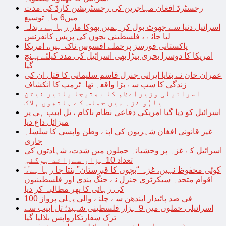
رجسٹرڈ افغان مہاجرین کی رجسٹریشن کارڈ کی مدت
میں6 ماہ توسیع
اسرائیل دنیا سے جھوٹ بول کر ہمیں بھوکا مار رہا ہے ، بدلہ
لیا جائے ، فلسطینی بچوں کی پریس کانفرنس
پاکستانی فورسز پرحملے افسوس ناک ہیں، امریکا
امریکا کا دوسرا بحری بیڑا بھی اسرائیل کی مدد کیلئے پہنچ
گیا
عمران خان نے بتایا ایرانی جنرل قاسم سلیمانی کا قتل ان کی
زندگی کا سب سے بڑا واقعہ تھا: ٹرمپ کا انکشاف
اسرائیلی وزیراعظم کا بھتیجا یائیر نیتن
یاہُو غزہ میں حماس کے ہاتھوں ہلاک
اسرائیل کو دیا گیا امریکی دفاعی نظام ناکام ، تل ابیب ہی پر
میزائل داغ دیا
غیر قانونی افغان شہریوں کی اپنے وطن واپسی کا سلسلہ
جاری
اسرائیل کے غزہ پر وحشیانہ حملوں میں شدت، شہادتوں کی
تعداد 10 ہزار سےزائد ہوگئی
‘کوئی محفوظ نہیں، غزہ “بچوں کا قبرستان” بنتا جا رہا ہے’،
اقوام متحدہ سیکرٹری جنرل نے جنگ بندی اور فلسطینیوں
کی رہائی کا پھر مطالبہ کر دیا
100 فی صد پائیدار ایندھن سے چلنے والی پہلی پرواز
اسرائیلی حملوں میں 9 ہزار فلسطینی شہید؛ تل ابیب سے
ترک سفارتکارواپس بلالیا گیا