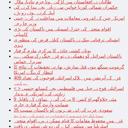
طالبان نے افغانستان میں لڑکی ہونا جرم بنادیا، ملالہ
حکمراں شمالی کوریا خواتین سے زیادہ بچے پیدا کرنے کی
اپیل کرتے ہوئے رو پڑے
امریکہ چین کے اندرونی معاملات میں مداخلت نہ کرے: چینی
وزیر خا رجہ
اقوام متحدہ کی جنرل اسمبلی میں پاکستان کی بڑی
کامیابی
ایشیائی ترقیاتی بینک نے پاکستان کیلئے قرض کی منظوری
دیدی
یونان کشتی حادثے کا مرکزی ملزم گرفتار
پاکستان اسرائیل کو دھمکی دے تو غزہ جنگ رک سکتی ہے،
سربراہ حماس
گرپتونت سنگھ پنوں قتل سازش، بھارتی تحقیقات کے نتائج کا
انتظار کرینگے، امریکا
غزہ کے آپریشن میں ہلاک اسرائیلی فوجیوں کی تعداد 406
ہوگئی
< > اسرائیلی فوج نے جیل میں فلسطینی بچے کیساتھ جنسی
زیادتی کی، امریکی عہدیدار
9 مئی جلاؤگھیراؤ کیس: 8 پی ٹی آئی رہنماؤں کے ناقابل
ضمانت وارنٹ گرفتاری جاری
سعودی عرب کی اپنے شہریوں کو پاکستان سمیت 25
ممالک جانے سے اجتناب برتنے کی ہدایت
غزہ میں محفوظ مقامات کا قیام ممکن نہیں، اقوام متحدہ
آسٹریلیا میں مینٹس کیڑے کی دو نئی نسلیں دریافت