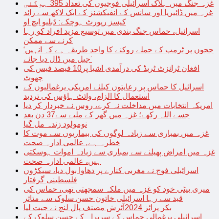
غزہ جنگ میں ہلاک اسرائیلی فوجیوں کی تعداد 395 ہوگئی
غزہ میں ڈائیریا اور سانس کے انفیکشنز کے ایک لاکھ سے زائد
کیسز رپورٹ ہوچکے: ڈبلیو ایچ او
اسرائیل، حماس جنگ بندی میں توسیع مزید افراد کو رہا
کرنے سے ممکن
‘ججوں پر ٹرمپ کے حملے روکنے کا واحد طریقہ ہے کہ انہیں
جیل میں ڈال دیا جائے’
افغان ٹرانزٹ ٹریڈ کی درآمدی اشیا پر10 فیصد فیس کی
چھوٹ
اسرائیل کا حماس پر رعایتوں کیلئے امریکی یرغمالیوں کے
استعمال کا الزام، وائٹ ہاؤس کی تردید
امریکہ انتخابات میں مداخلت نہ کرے، روس نے خبردار کر دیا
جسے اللہ رکھے؛ غزہ میں گھر کے ملبے سے37 دن بعد
نومولود زندہ مل گیا
غزہ میں بمباری سے زیادہ لوگوں کی بیماریوں سے موت کا
خطرہ ہے, عالمی ادارہ صحت
غزہ میں امراض پھیلنے سے بمباری سے زیادہ اموات ہوسکتی
ہیں، عالمی ادارہ صحت
اسرائیلی فوج نے مغربی کنارے پر دھاوا بول دیا، سیکڑوں
فلسطینی گرفتار
میری بیٹی خود کو غزہ میں ملکہ سمجھتی تھی، حماس کی
قید سے رہا اسرائیلی خاتون حسن سلوک سے متاثر
بکر پرائز 2024آئرش مصنف پال لنچ نے جیت لیا
اسرائیلی یرغمالی حماس کے سربراہ کے حسن سلوک کے