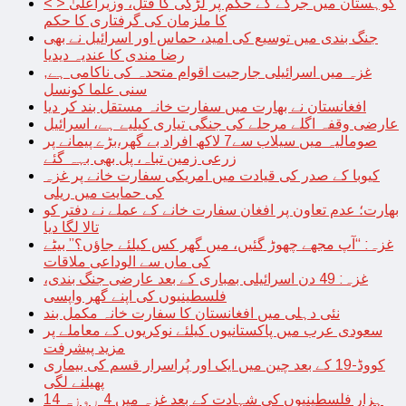
< > کوہستان میں جرگے کے حکم پر لڑکی کا قتل، وزیراعلیٰ
کا ملزمان کی گرفتاری کا حکم
جنگ بندی میں توسیع کی امید، حماس اور اسرائیل نے بھی
رضا مندی کا عندیہ دیدیا
غزہ میں اسرائیلی جارحیت اقوام متحدہ کی ناکامی ہے,
سنی علما کونسل
افغانستان نے بھارت میں سفارت خانہ مستقل بند کر دیا
عارضی وقفہ اگلے مرحلے کی جنگی تیاری کیلیے ہے، اسرائیل
صومالیہ میں سیلاب سے7 لاکھ افراد بے گھر،بڑے پیمانے پر
زرعی زمین تباہ، پل بھی بہہ گئے
کیوبا کے صدر کی قیادت میں امریکی سفارت خانے پر غزہ
کی حمایت میں ریلی
بھارت؛ عدم تعاون پر افغان سفارت خانے کے عملے نے دفتر کو
تالا لگا دیا
غزہ: “آپ مجھے چھوڑ گئیں، میں گھر کس کیلئے جاؤں؟” بیٹے
کی ماں سے الوداعی ملاقات
غزہ: 49 دن اسرائیلی بمباری کے بعد عارضی جنگ بندی،
فلسطینیوں کی اپنے گھر واپسی
نئی دہلی میں افغانستان کا سفارت خانہ مکمل بند
سعودی عرب میں پاکستانیوں کیلئے نوکریوں کے معاملے پر
مزید پیشرفت
کووڈ-19 کے بعد چین میں ایک اور پُراسرار قسم کی بیماری
پھیلنے لگی
14 ہزار فلسطینیوں کی شہادت کے بعد غزہ میں 4 روزہ