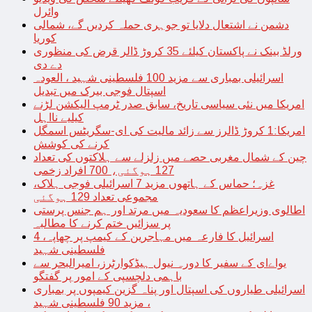
وائرل
دشمن نے اشتعال دلایا تو جوہری حملہ کردیں گے، شمالی
کوریا
ورلڈ بینک نے پاکستان کیلئے 35 کروڑ ڈالر قرض کی منظوری
دے دی
اسرائیلی بمباری سے مزید 100 فلسطینی شہید ، العودہ
اسپتال فوجی بیرک میں تبدیل
امریکا میں نئی سیاسی تاریخ، سابق صدر ٹرمپ الیکشن لڑنے
کیلیے نااہل
امریکا:1 کروڑ ڈالرز سے زائد مالیت کی ای-سگریٹس اسمگل
کرنے کی کوشش
چین کے شمال مغربی حصے میں زلزلے سے ہلاکتوں کی تعداد
127 ہوگئی، 700 افراد زخمی
غزہ؛ حماس کے ہاتھوں مزید 7 اسرائیلی فوجی ہلاک،
مجموعی تعداد 129 ہوگئی
اطالوی وزیراعظم کا سعودیہ میں مرتد اور ہم جنس پرستی
پر سزائیں ختم کرنے کا مطالبہ
اسرائیل کا فارعہ میں مہاجرین کے کیمپ پر چھاپہ، 4
فلسطینی شہید
یواےای کے سفیر کا دورہ نیول ہیڈکوارٹرز، امیرالبحر سے
باہمی دلچسپی کے امور پر گفتگو
اسرائیلی طیاروں کی اسپتال اور پناہ گزین کیمپوں پر بمباری
، مزید 90 فلسطینی شہید