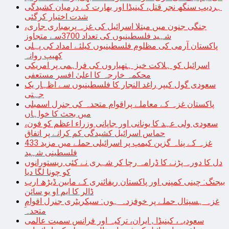
ہردیپ سنگھ نجر قتل، کینیڈا اور بھارت کے درمیان کشیدگی
شدت اختیار کرگئی
جنگی جنون میں مبتلا اسرائیل کی غزہ پربمباری جاری،
شہید فلسطینیوں کی تعداد 3700سے متجاوز
پاکستان آرمی کی مظلوم فلسطینیوں کیلئے امداد کی پہلی
کھیپ روانہ
اسرائیل کو ہلاکت خیز ہتھیاروں کی فراہمی پر امریکی
محکمہ خارجہ کا اعلیٰ افسر مستعفی
سعودی گول کیپر راغد النجار کا فلسطینیوں سے اظہار یک
جہتی
پاکستان غزہ کے معاملے پراقوام متحدہ کی جنرل اسمبلی
میں بحث کا خواہاں
سعودی ولی عہد کا یونانی اور جاپانی وزراء اعظم کو فون،
حماس اسرائیل کشیدگی کم کرانے پر اتفاق
غزہ کے پناہ گزین کیمپ پر اسرائیلی حملے میں مزید 433
فلسطینی شہید
دل کا دورہ پڑنے کا ڈرامہ رچا کر شہری نے کئی ریستورانوں
کو چونا لگا دیا
بیجنگ: چینی کمپنی اور پاکستان ریفائنری کے مابین ڈیڑھ ارب
ڈالر کا ایم او یو سائن
غزہ ہسپتال حملے پر خوفزدہ ہوں: سیکریٹری جنرل اقوامِ
متحدہ
سعودیہ، کینیڈا , ایران، ترکیہ اور فرانس سمیت عالمی