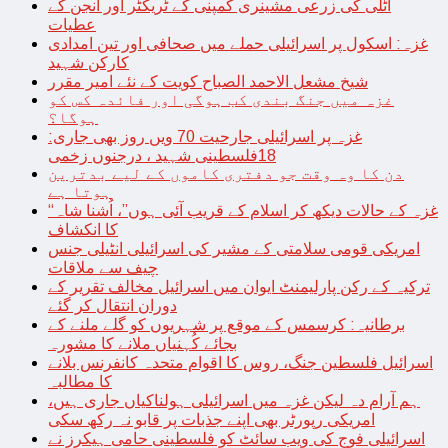
اٹلی کی زرعی مشینری کمپنی کے ٹریکٹر اور انجن کے
عطیات
غزہ: اسکول پر اسرائیلی حملے میں صحافی اور تین امدادی
کارکن شہید
شیخ مشعل الاحمد الصباح کویت کے نئے امیر مقرر
غزہ میں جنگ بندی کب ہوگی اور فائدہ کس کو
ہوگا؟
غزہ پر اسرائیلی جارحیت 70 ویں روز بھی جاری:
18فلسطینی شہید ، درجنوں زخمی
دن کا وہ وقت جو دفتری کاموں کے لیے بدترین
ہوتا ہے
“غزہ کے حالات دیکھ کر اسلام کے قریب آئی ہوں”، اُشنا شاہ
کا انکشاف
امریکی قومی سلامتی کے مشیر کی اسرائیلی انٹیلی جنس
چیف سے ملاقات
ترکیہ کے رکن پارلیمنٹ ایوان میں اسرائیل مخالف تقریر کے
دوران انتقال کر گئے
برطانیہ: کرسمس کے موقع پر شہریوں کو گلے ملنے کے
بجائے کُہنیاں ملانے کا مشورہ
اسرائیل فلسطین جنگ، روس کا اقوام متحدہ کانفرنس بلانے
کا مطالبہ
ہم آرام دہ لیکن غزہ میں اسرائیلی ہولناکیاں جاری ہیں،
امریکی رپورٹر بھی اپنے جذبات پر قابو نہ رکھ سکی
اسرائیلی فوج کی ویب سائٹ کو فلسطینی حامی ہیکرز نے