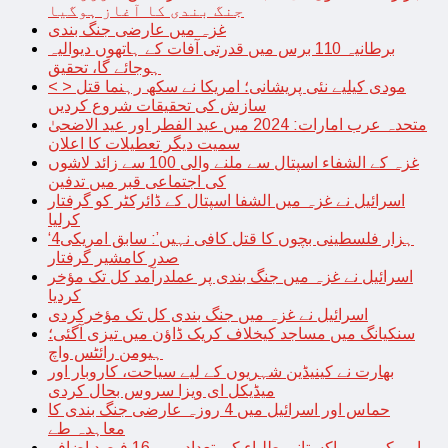
جنگ بندی کا آغاز ہوگیا
غزہ میں عارضی جنگ بندی
برطانیہ 110 برس میں قدرتی آفات کے ہاتھوں دیوالیہ
ہوجائے گا، تحقیق
< > مودی کیلیے نئی پریشانی؛ امریکا نے سکھ رہنما قتل
سازش کی تحقیقات شروع کردیں
متحدہ عرب امارات: 2024 میں عید الفطر اور عید الاضحیٰ
سمیت دیگر تعطیلات کا اعلان
غزہ کے الشفاء اسپتال سے ملنے والی 100 سے زائد لاشوں
کی اجتماعی قبر میں تدفین
اسرائیل نے غزہ میں الشفا اسپتال کے ڈائرکٹر کو گرفتار
کرلیا
‘4ہزار فلسطینی بچوں کا قتل کافی نہیں’: سابق امریکی
صدر کامشیر گرفتار
اسرائیل نے غزہ میں جنگ بندی پر عملدرآمد کل تک مؤخر
کردیا
اسرائیل نے غزہ میں جنگ بندی کل تک مؤخرکردی
سنکیانگ میں مساجد کیخلاف کریک ڈاؤن میں تیزی آگئی؛
ہیومن رائٹس واچ
بھارت نے کینیڈین شہریوں کے لیے سیاحت، کاروبار اور
میڈیکل ای ویزا سروس بحال کردی
حماس اور اسرائیل میں 4 روزہ عارضی جنگ بندی کا
معاہدہ طے
امریکہ میں پاکستانی طلباء کی تعداد میں 16 فیصد اضافہ