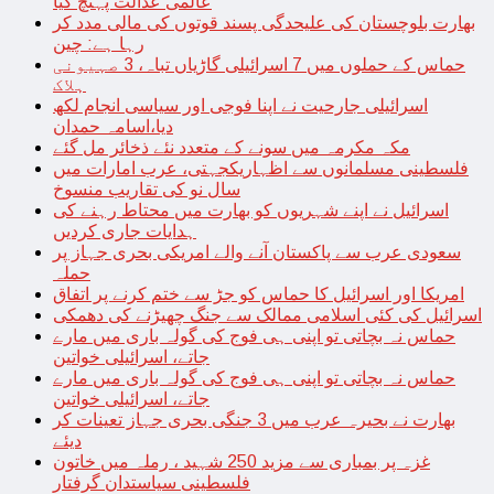
عالمی عدالت پہنچ گیا
بھارت بلوچستان کی علیحدگی پسند قوتوں کی مالی مدد کر
رہا ہے: چین
حماس کے حملوں میں 7 اسرائیلی گاڑیاں تباہ، 3 صہیونی
ہلاک
اسرائیلی جارحیت نے اپنا فوجی اور سیاسی انجام لکھ
دیا،اسامہ حمدان
مکہ مکرمہ میں سونے کے متعدد نئے ذخائر مل گئے
فلسطینی مسلمانوں سے اظہاریکجہتی، عرب امارات میں
سال نو کی تقاریب منسوخ
اسرائیل نے اپنے شہریوں کو بھارت میں محتاط رہنے کی
ہدایات جاری کردیں
سعودی عرب سے پاکستان آنے والے امریکی بحری جہاز پر
حملہ
امریکا اور اسرائیل کا حماس کو جڑ سے ختم کرنے پر اتفاق
اسرائیل کی کئی اسلامی ممالک سے جنگ چھیڑنے کی دھمکی
حماس نہ بچاتی تو اپنی ہی فوج کی گولہ باری میں مارے
جاتے، اسرائیلی خواتین
حماس نہ بچاتی تو اپنی ہی فوج کی گولہ باری میں مارے
جاتے، اسرائیلی خواتین
بھارت نے بحیرہ عرب میں 3 جنگی بحری جہاز تعینات کر
دیئے
غزہ پر بمباری سے مزید 250 شہید ، رملہ میں خاتون
فلسطینی سیاستدان گرفتار