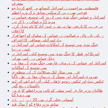
معترف
فلسطینی مزاحمت نے اسرائیل کیساتھ وہ کچھ کردیا جو
فوجیں بھی نہیں کرسکتیں،سابق ترک وزیراعظم
اسرائیل و حماس جنگ بندی میں 2 روز کی توسیع، حماس نے
مزید 11 یرغمالی رہا کر دیے
بی جے پی کا تاریخی بھارتی شہر حیدر آباد کا نام تبدیل کرنے
کا اعلان
رہائی پانے والے یرغمالیوں نے حماس کے سلوک کو اچھا قرار
دیا، اسرائیلی صحافی کا اعتراف
جنگ بندی میں توسیع کے امکانات،حماس اور اسرائیل نے
عندیہ دے دیا
امریکا اور قطر کا جنگ بندی میں توسیع کیلیے اسرائیل پر
دباؤ؛ حماس نے ہامی بھرلی
اسرائیل اور حماس کے درمیان عارضی جنگ بندی کے معاہدے
میں توسیع کے امکانات
غزہ میں سٹار لنک سیٹلائٹ کے لیے منظوری
ضروری،اسرائیل اور مسک کے درمیان معاہدہ طے پاگیا
ٹیکس نیٹ اور ٹیکس ریونیو بڑھانے کیلیے آئی ایم ایف کی ٹیم
پاکستان پہنچ گئی
طالبان وزیر خارجہ امیر متقی کو نائب وزیراعظم کا عہدہ
بھی دیدیا گیا
آسمانی بجلی گرنے سے 20 افراد ہلاک
سابق وزیر دفاع کو 7 سال قید