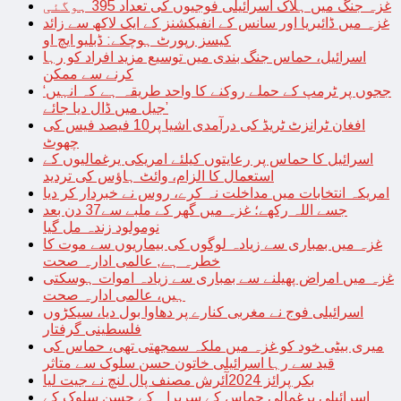
غزہ جنگ میں ہلاک اسرائیلی فوجیوں کی تعداد 395 ہوگئی
غزہ میں ڈائیریا اور سانس کے انفیکشنز کے ایک لاکھ سے زائد
کیسز رپورٹ ہوچکے: ڈبلیو ایچ او
اسرائیل، حماس جنگ بندی میں توسیع مزید افراد کو رہا
کرنے سے ممکن
‘ججوں پر ٹرمپ کے حملے روکنے کا واحد طریقہ ہے کہ انہیں
جیل میں ڈال دیا جائے’
افغان ٹرانزٹ ٹریڈ کی درآمدی اشیا پر10 فیصد فیس کی
چھوٹ
اسرائیل کا حماس پر رعایتوں کیلئے امریکی یرغمالیوں کے
استعمال کا الزام، وائٹ ہاؤس کی تردید
امریکہ انتخابات میں مداخلت نہ کرے، روس نے خبردار کر دیا
جسے اللہ رکھے؛ غزہ میں گھر کے ملبے سے37 دن بعد
نومولود زندہ مل گیا
غزہ میں بمباری سے زیادہ لوگوں کی بیماریوں سے موت کا
خطرہ ہے, عالمی ادارہ صحت
غزہ میں امراض پھیلنے سے بمباری سے زیادہ اموات ہوسکتی
ہیں، عالمی ادارہ صحت
اسرائیلی فوج نے مغربی کنارے پر دھاوا بول دیا، سیکڑوں
فلسطینی گرفتار
میری بیٹی خود کو غزہ میں ملکہ سمجھتی تھی، حماس کی
قید سے رہا اسرائیلی خاتون حسن سلوک سے متاثر
بکر پرائز 2024آئرش مصنف پال لنچ نے جیت لیا
اسرائیلی یرغمالی حماس کے سربراہ کے حسن سلوک کے