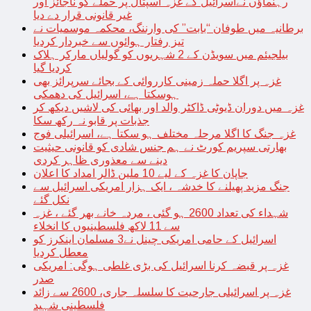
رہنماؤں نےاسرائیل کے غزہ اسپتال پر حملے کو ناجائز اور
غیر قانونی قرار دے دیا
برطانیہ میں طوفان “بابت” کی وارننگ، محکمہ موسمیات نے
تیز رفتار ہوائوں سے خبردار کردیا
بیلجیئم میں سویڈن کے 2 شہریوں کو گولیاں مارکر ہلاک
کردیا گیا
غزہ پر اگلا حملہ زمینی کارروائی کے بجائے سرپرائز بھی
ہوسکتا ہے، اسرائیل کی دھمکی
غزہ میں دوران ڈیوٹی ڈاکٹر والد اور بھائی کی لاشیں دیکھ کر
جذبات پر قابو نہ رکھ سکا
غزہ جنگ کا اگلا مرحلہ مختلف ہو سکتا ہے، اسرائیلی فوج
بھارتی سپریم کورٹ نے ہم جنس شادی کو قانونی حیثیت
دینے سے معذوری ظاہر کردی
جاپان کا غزہ کے لیے 10 ملین ڈالر امداد کا اعلان
جنگ مزید پھیلنے کا خدشہ ، ایک ہزار امریکی اسرائیل سے
نکل گئے
شہداء کی تعداد 2600 ہو گئی ، مردہ خانے بھر گئے ، غزہ
سے 11 لاکھ فلسطینیوں کا انخلاء
اسرائیل کے حامی امریکی چینل نے3 مسلمان اینکرز کو
معطل کردیا
غزہ پر قبضہ کرنا اسرائیل کی بڑی غلطی ہوگی: امریکی
صدر
غزہ پر اسرائیلی جارحیت کا سلسلہ جاری، 2600 سے زائد
فلسطینی شہید