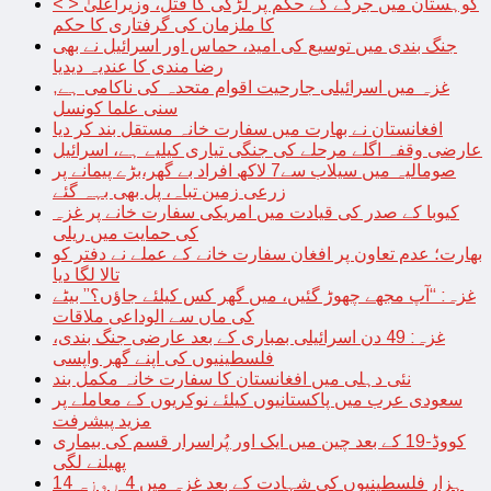
< > کوہستان میں جرگے کے حکم پر لڑکی کا قتل، وزیراعلیٰ
کا ملزمان کی گرفتاری کا حکم
جنگ بندی میں توسیع کی امید، حماس اور اسرائیل نے بھی
رضا مندی کا عندیہ دیدیا
غزہ میں اسرائیلی جارحیت اقوام متحدہ کی ناکامی ہے,
سنی علما کونسل
افغانستان نے بھارت میں سفارت خانہ مستقل بند کر دیا
عارضی وقفہ اگلے مرحلے کی جنگی تیاری کیلیے ہے، اسرائیل
صومالیہ میں سیلاب سے7 لاکھ افراد بے گھر،بڑے پیمانے پر
زرعی زمین تباہ، پل بھی بہہ گئے
کیوبا کے صدر کی قیادت میں امریکی سفارت خانے پر غزہ
کی حمایت میں ریلی
بھارت؛ عدم تعاون پر افغان سفارت خانے کے عملے نے دفتر کو
تالا لگا دیا
غزہ: “آپ مجھے چھوڑ گئیں، میں گھر کس کیلئے جاؤں؟” بیٹے
کی ماں سے الوداعی ملاقات
غزہ: 49 دن اسرائیلی بمباری کے بعد عارضی جنگ بندی،
فلسطینیوں کی اپنے گھر واپسی
نئی دہلی میں افغانستان کا سفارت خانہ مکمل بند
سعودی عرب میں پاکستانیوں کیلئے نوکریوں کے معاملے پر
مزید پیشرفت
کووڈ-19 کے بعد چین میں ایک اور پُراسرار قسم کی بیماری
پھیلنے لگی
14 ہزار فلسطینیوں کی شہادت کے بعد غزہ میں 4 روزہ