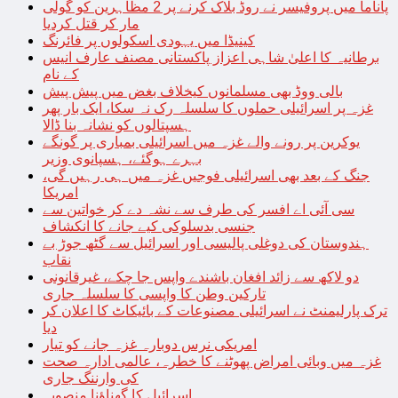
پاناما میں پروفیسر نے روڈ بلاک کرنے پر 2 مظاہرین کو گولی
مار کر قتل کردیا
کینیڈا میں یہودی اسکولوں پر فائرنگ
برطانیہ کا اعلیٰ شاہی اعزاز پاکستانی مصنف عارف انیس
کے نام
بالی ووڈ بھی مسلمانوں کیخلاف بغض میں پیش پیش
غزہ پر اسرائیلی حملوں کا سلسلہ رک نہ سکا، ایک بار پھر
ہسپتالوں کو نشانہ بنا ڈالا
یوکرین پر رونے والے غزہ میں اسرائیلی بمباری پر گونگے
بہرے ہوگئے، ہسپانوی وزیر
جنگ کے بعد بھی اسرائیلی فوجیں غزہ میں ہی رہیں گی،
امریکا
سی آئی اے افسر کی طرف سے نشہ دے کر خواتین سے
جنسی بدسلوکی کیے جانے کا انکشاف
ہندوستان کی دوغلی پالیسی اور اسرائیل سے گٹھ جوڑ بے
نقاب
دو لاکھ سے زائد افغان باشندے واپس جا چکے، غیرقانونی
تارکین وطن کا واپسی کا سلسلہ جاری
ترک پارلیمنٹ نے اسرائیلی مصنوعات کے بائیکاٹ کا اعلان کر
دیا
امریکی نرس دوبارہ غزہ جانے کو تیار
غزہ میں وبائی امراض پھوٹنے کا خطرہ، عالمی ادارہ صحت
کی وارننگ جاری
اسرائیل کا گھناؤنا منصوبہ