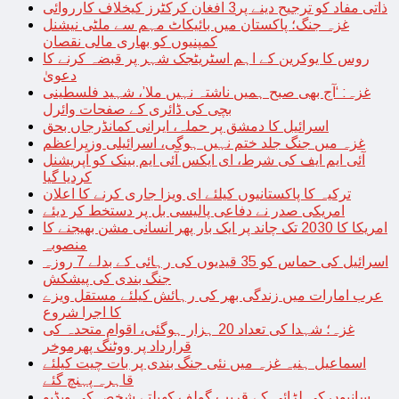
ذاتی مفاد کو ترجیح دینے پر3 افغان کرکٹرز کیخلاف کارروائی
غزہ جنگ؛ پاکستان میں بائیکاٹ مہم سے ملٹی نیشنل
کمپنیوں کو بھاری مالی نقصان
روس کا یوکرین کے اہم اسٹریٹجک شہر پر قبضہ کرنے کا
دعویٰ
غزہ: ‘آج بھی صبح ہمیں ناشتہ نہیں ملا’، شہید فلسطینی
بچی کی ڈائری کے صفحات وائرل
اسرائیل کا دمشق پر حملہ، ایرانی کمانڈرجاں بحق
غزہ میں جنگ جلد ختم نہیں ہوگی، اسرائیلی وزیراعظم
آئی ایم ایف کی شرط، ای ایکس آئی ایم بینک کو آپریشنل
کردیا گیا
ترکیہ کا پاکستانیوں کیلئے ای ویزا جاری کرنے کا اعلان
امریکی صدر نے دفاعی پالیسی بل پر دستخط کر دیئے
امریکا کا 2030 تک چاند پر ایک بار پھر انسانی مشن بھیجنے کا
منصوبہ
اسرائیل کی حماس کو 35 قیدیوں کی رہائی کے بدلے 7 روزہ
جنگ بندی کی پیشکش
عرب امارات میں زندگی بھر کی رہائش کیلئے مستقل ویزے
کا اجرا شروع
غزہ؛ شہدا کی تعداد 20 ہزار ہوگئی، اقوام متحدہ کی
قرارداد پر ووٹنگ پھرموخر
اسماعیل ہنیہ غزہ میں نئی جنگ بندی پر بات چیت کیلئے
قاہرہ پہنچ گئے
سانپوں کی لڑائی کے قریب گولف کھیلتے شخص کی ویڈیو