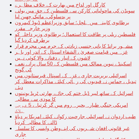
کارگل اور لداخ میں بھارت کے خلاف مظاہرے
سویڈن کی ماحولیاتی کارکن سے فلسطین کے حق میں بولنے
پر بدسلوکی، مائیک چھین لیا
برطانوی کابینہ میں ہلچل؛ سابق وزیراعظم ڈیوڈ کیمرون
وزیر خارجہ مقرر
فلسطین ریلی پر طاقت کا استعمال؛ برطانوی وزیر داخلہ کو
برطرف کردیا گیا
مشہور برانڈ کا بانی جنسی زیادتی کے جرم میں مجرم قرار
غزہ میں قیامت صغریٰ ، الشفاء اسپتال کے اندر اور باہر
لاشوں کے انبار ، دفنانے والا کوئی نہیں
اسکینڈے نیوین ممالک میں فلسطین کے 50 سال پرانے نغمے
کی گونج
اسرائیلی بربریت جاری ، غزہ کے اسپتال قبرستانوں میں
تبدیل ، حماس نے قیدیوں کی رہائی کیلئے مذاکرات معطل کر
دیئے
اسرائیل کے ساتھ لیبر ڈیل ختم کی جائے، بھارتی ٹریڈ یونینوں
کا مودی سے مطالبہ
امریکی جنگی طیارہ بحیرہ روم میں گر کرتباہ، 5 فوجی
ہلاک
طیب اردوان نے اسرائیلی جارحیت رکوانے کیلئے امریکا پر دباؤ
ڈالنے کا مطالبہ کردیا
غیر قانونی افغان شہریوں کی اپنےوطن واپسی کا سلسلہ
جاری