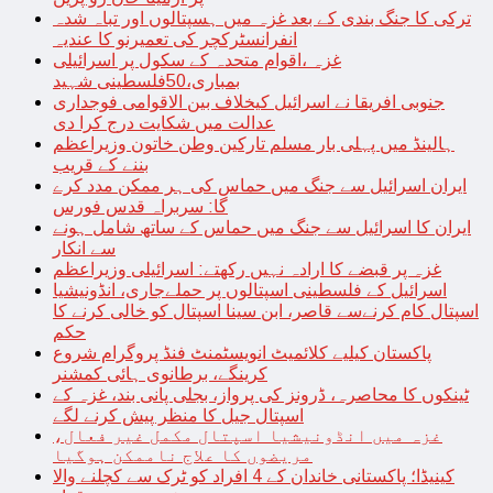
ترکی کا جنگ بندی کے بعد غزہ میں ہسپتالوں اور تباہ شدہ
انفرانسٹرکچر کی تعمیرنو کا عندیہ
غزہ ،اقوام متحدہ کے سکول پر اسرائیلی
بمباری،50فلسطینی شہید
جنوبی افریقا نے اسرائیل کیخلاف بین الاقوامی فوجداری
عدالت میں شکایت درج کرا دی
ہالینڈ میں پہلی بار مسلم تارکین وطن خاتون وزیراعظم
بننے کے قریب
ایران اسرائیل سے جنگ میں حماس کی ہر ممکن مدد کرے
گا: سربراہ قدس فورس
ایران کا اسرائیل سے جنگ میں حماس کے ساتھ شامل ہونے
سے انکار
غزہ پر قبضے کا ارادہ نہیں رکھتے: اسرائیلی وزیراعظم
اسرائیل کے فلسطینی اسپتالوں پر حملےجاری، انڈونیشیا
اسپتال کام کرنےسے قاصر، ابن سینا اسپتال کو خالی کرنے کا
حکم
پاکستان کیلیے کلائمیٹ انویسٹمنٹ فنڈ پروگرام شروع
کرینگے، برطانوی ہائی کمشنر
ٹینکوں کا محاصرہ، ڈرونز کی پرواز، بجلی پانی بند، غزہ کے
اسپتال جیل کا منظر پیش کرنے لگے
غزہ میں انڈونیشیا اسپتال مکمل غیر فعال،
مریضوں کا علاج ناممکن ہوگیا
کینیڈا؛ پاکستانی خاندان کے 4 افراد کو ٹرک سے کچلنے والا