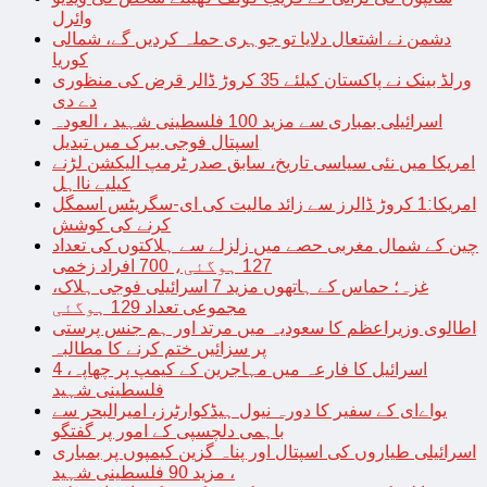
وائرل
دشمن نے اشتعال دلایا تو جوہری حملہ کردیں گے، شمالی
کوریا
ورلڈ بینک نے پاکستان کیلئے 35 کروڑ ڈالر قرض کی منظوری
دے دی
اسرائیلی بمباری سے مزید 100 فلسطینی شہید ، العودہ
اسپتال فوجی بیرک میں تبدیل
امریکا میں نئی سیاسی تاریخ، سابق صدر ٹرمپ الیکشن لڑنے
کیلیے نااہل
امریکا:1 کروڑ ڈالرز سے زائد مالیت کی ای-سگریٹس اسمگل
کرنے کی کوشش
چین کے شمال مغربی حصے میں زلزلے سے ہلاکتوں کی تعداد
127 ہوگئی، 700 افراد زخمی
غزہ؛ حماس کے ہاتھوں مزید 7 اسرائیلی فوجی ہلاک،
مجموعی تعداد 129 ہوگئی
اطالوی وزیراعظم کا سعودیہ میں مرتد اور ہم جنس پرستی
پر سزائیں ختم کرنے کا مطالبہ
اسرائیل کا فارعہ میں مہاجرین کے کیمپ پر چھاپہ، 4
فلسطینی شہید
یواےای کے سفیر کا دورہ نیول ہیڈکوارٹرز، امیرالبحر سے
باہمی دلچسپی کے امور پر گفتگو
اسرائیلی طیاروں کی اسپتال اور پناہ گزین کیمپوں پر بمباری
، مزید 90 فلسطینی شہید