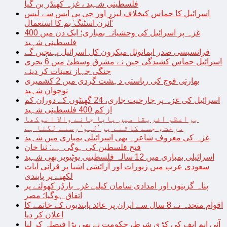
فلسطینی شہید ، غزہ کھنڈر بن گیا
اسرائیل کا حماس کیخلاف لیزر اور جی پی ایس سے لیس
‘آئرن اسٹنگ’ بم کا استعمال
غزہ پر اسرائیل کی وحشیانہ بمباری؛ ایک دن میں 400
فلسطینی شہید
فرانسیسی صدر ایمانوئل میکرون کل اسرائیل پہنچیں گے
اسرائیل حماس کشیدگی چین نے مشرق وسطیٰ میں 6 بحری
جنگی جہاز تعینات کر دیئے
بھارتی فوج کی ریاستی دہشت گردی میں 2 کشمیری
نوجوان شہید
اسرائیل کی غزہ پر جارحیت جاری، 24 گھنٹوں کے دوران کم
از کم 400 فلسطینی شہید
براعظم افریقا میں پایا جانے والا انوکھا
درخت، جسے کاٹنے پر ’لہو‘ رسنے لگتا ہے
غزہ کی معروف شاعرہ بھی اسرائیلی بمباری میں شہید
فتح فلسطین کی ہوگی ہے: ثنا خان
اسرائیلی بمباری میں 12 سالہ فلسطینی یوٹیوبر بھی شہید
سعودی عرب میں زیورات اور آرائشی اشیا پر قرآنی آیات
لکھنے پر پابندی
پناہ گزینوں اور امدادی سامان کیلیے غزہ بارڈر کھولنے پر
اتفاق ہوگیا؛ مصر
اقوام متحدہ نے 8 سال سے ایران پر عائد پابندیوں کے خاتمے کا
اعلان کر دیا
آئی ایم ایف کی کڑی شرط، حکومت نے بھی بڑا فیصلہ کر لیا