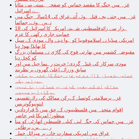
غزہ میں جنگ کا مقصد حماس کو صفحہ ہستی سے مٹانا
ہے، اسرائیل
غزہ میں جتنے بچے قتل ہوئے اُتنےعراق کی 14سالہ جنگ میں
نہیں ہوئے، جمائما
18 ہزار سے زائدفلسطینی شہید، امریکہ کا اسرائیل کی
حمایت جاری رکھنے کا عزم
امریکی میڈیا نے اسلاموفوبیا کو ہوا دینے والے مودی کے سیل
کا بھانڈا پھوڑ دیا
مقبوضہ کشمیر میں بھارتی فوج کی گاڑی نے مسلمان بزرگ
کو کچل دیا
مودی سرکار کی غنڈہ گردی؛ حریت رہنما جیل میں اور
سابق وزرائے اعلیٰ گھروں پر نظربند
حماس ہتھیار ڈال دے تو غزہ جنگ کل ختم ہو سکتی
ہے،امریکہ
مذاکرات کے بغیر کوئی یرغمالی رہا نہیں
ہوگا،ابوعبیدہ
غزہ پرسلامتی کونسل کےرکن ممالک کی رائےتقسیم،
انتونیوگوتریس
اقوام متحدہ میں فلسطینیوں کے حق میں 5 قراردادیں
منظور؛ امریکا غیر حاضر
غزہ میں حماس کی جگہ لینے کیلیے فلسطین اتھارٹی کو منا
رہے ہیں، برطانیہ
عراق میں امریکی سفارت خانے پر میزائل حملہ
غزہ؛ حماس سے لڑائی میں اسرائیل کے سابق آرمی