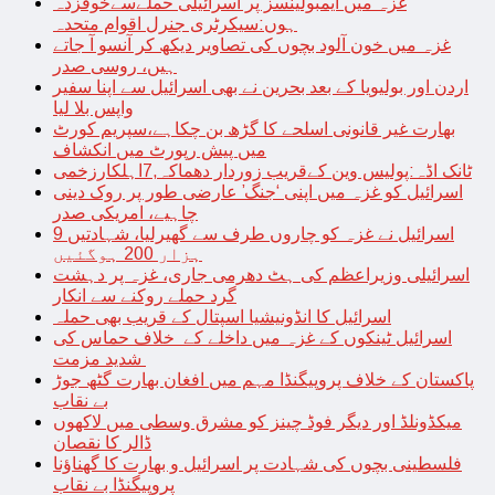
غزہ میں ایمبولینسز پر اسرائیلی حملےسےخوفزدہ
ہوں:سیکرٹری جنرل اقوام متحدہ
غزہ میں خون آلود بچوں کی تصاویر دیکھ کر آنسو آ جاتے
ہیں، روسی صدر
اردن اور بولیویا کے بعد بحرین نے بھی اسرائیل سے اپنا سفیر
واپس بلا لیا
بھارت غیر قانونی اسلحے کا گڑھ بن چکاہے،سپریم کورٹ
میں پیش رپورٹ میں انکشاف
ٹانک اڈہ:پولیس وین کےقریب زوردار دھماکہ,7اہلکارزخمی
اسرائیل کو غزہ میں اپنی ‘جنگ’ عارضی طور پر روک دینی
چاہیے، امریکی صدر
اسرائیل نے غزہ کو چاروں طرف سے گھیرلیا، شہادتیں 9
ہزار 200 ہوگئیں
اسرائیلی وزیراعظم کی ہٹ دھرمی جاری، غزہ پر دہشت
گرد حملے روکنے سے انکار
اسرائیل کا انڈونیشیا اسپتال کے قریب بھی حملہ
اسرائیل ٹینکوں کے غزہ میں داخلے کے خلاف حماس کی
شدید مزمت
پاکستان کے خلاف پروپیگنڈا مہم میں افغان بھارت گٹھ جوڑ
بے نقاب
میکڈونلڈ اور دیگر فوڈ چینز کو مشرق وسطی میں لاکھوں
ڈالر کا نقصان
فلسطینی بچوں کی شہادت پر اسرائیل و بھارت کا گھناؤنا
پروپیگنڈا بے نقاب