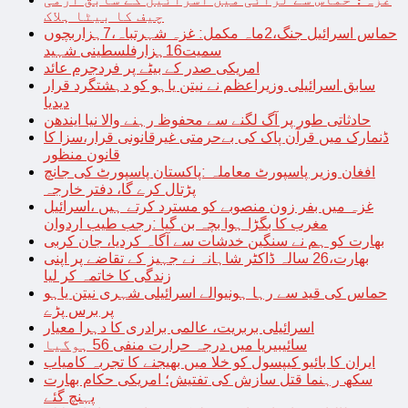
چیف کا بیٹا ہلاک
حماس اسرائیل جنگ،2ماہ مکمل: غزہ شہرتباہ،7ہزاربچوں
سمیت16ہزارفلسطینی شہید
امریکی صدر کے بیٹے پر فردجرم عائد
سابق اسرائیلی وزیراعظم نے نیتن یاہو کو دہشتگرد قرار
دیدیا
حادثاتی طور پر آگ لگنے سے محفوظ رہنے والا نیا ایندھن
ڈنمارک میں قرآن پاک کی بےحرمتی غیرقانونی قرار،سزا کا
قانون منظور
افغان وزیر پاسپورٹ معاملہ :پاکستان پاسپورٹ کی جانچ
پڑتال کرے گا، دفتر خارجہ
غزہ میں بفر زون منصوبے کو مسترد کرتے ہیں ،اسرائیل
مغرب کا بگڑا ہوا بچہ بن گیا :رجب طیب اردوان
بھارت کو ہم نے سنگین خدشات سے آگاہ کردیا، جان کربی
بھارت،26 سالہ ڈاکٹر شاہانہ نے جہیز کے تقاضے پر اپنی
زندگی کا خاتمہ کر لیا
حماس کی قید سے رہا ہونیوالے اسرائیلی شہری نیتن یاہو
پر برس پڑے
اسرائیلی بربریت، عالمی برادری کا دہرا معیار
سائیبیریا میں درجہ حرارت منفی 56 ہوگیا
ایران کا بائیو کیپسول کو خلا میں بھیجنے کا تجربہ کامیاب
سکھ رہنما قتل سازش کی تفتیش؛ امریکی حکام بھارت
پہنچ گئے