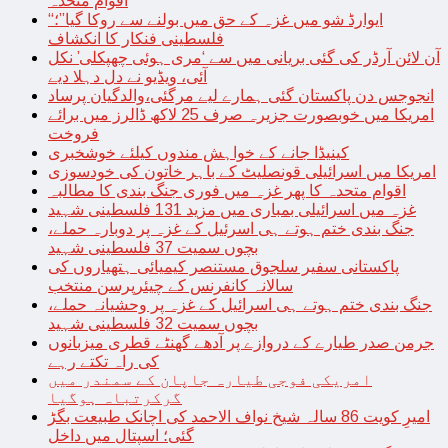
اقوام متحدہ
“ایوارڈ شو میں غزہ کے حق میں بولنے سے روکا گیا”؛
فلسطینی فنکار کا انکشاف
آن لائن آرڈر کی گئی بریانی میں سے ‘مری ہوئی چھپکلی’ نکل
آئی، ویڈیو نے دل دہلا دیے
انجوجس دن پاکستان گئی ہمارے لیے مرگئی،والدگیان پرساد
امریکا میں خوبصورت جزیرہ صرف 25 لاکھ ڈالرز میں برائے
فروخت
کینیڈا جانے کے خواہش مندوں کیلئے خوشخبری
امریکا میں اسرائیلی قونصلیٹ کے باہر خاتون کی خودسوزی
اقوام متحدہ کا پھر غزہ میں فوری جنگ بندی کا مطالبہ
غزہ میں اسرائیلی بمباری میں مزید 131 فلسطینی شہید
جنگ بندی ختم ہوتے ہی اسرئیل کے غزہ پر دوبارہ حملے،
بچوں سمیت 37 فلسطینی شہید
پاکستانی سفیر سلجوق مستنصر کیمیائی ہتھیاروں کی
سالانہ کانفرنس کے چیئرپرسن منتخب
جنگ بندی ختم ہوتے ہی اسرائیل کے غزہ پر وحشیانہ حملے،
بچوں سمیت 32 فلسطینی شہید
جرمن صدر طیارے کے دروازے پر آدھے گھنٹے قطری میزبانوں
کی راہ تکتے رہے
امریکی فوجی طیارہ جاپان کے سمندر میں
گرکرتباہ ہوگیا
امیرِ کویت 86 سالہ شیخ نواف الاحمد کی اچانک طبیعت بگڑ
گئی؛ اسپتال میں داخل