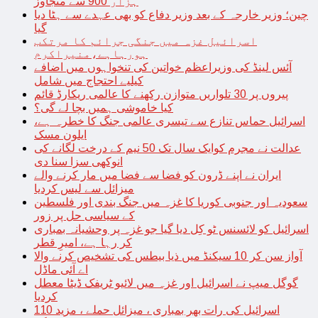
ہزار 900 سے متجاوز
چین؛ وزیر خارجہ کے بعد وزیر دفاع کو بھی عہدے سے ہٹا دیا
گیا
اسرائیل غزہ میں جنگی جرائم کا مرتکب
ہورہاہے،منیراکرم
آئس لینڈ کی وزیراعظم خواتین کی تنخواہوں میں اضافے
کیلیے احتجاج میں شامل
پیروں پر 30 تلواریں متوازن رکھنے کا عالمی ریکارڈ قائم
کیا خاموشی ہمیں بچا لے گی؟
اسرائیل حماس تنازع سے تیسری عالمی جنگ کا خطرہ ہے،
ایلون مسک
عدالت نے مجرم کوایک سال تک 50 نیم کے درخت لگانے کی
انوکھی سزا سنا دی
ایران نے اپنے ڈرون کو فضا سے فضا میں مار کرنے والے
میزائل سے لیس کردیا
سعودیہ اور جنوبی کوریا کا غزہ میں جنگ بندی اور فلسطین
کے سیاسی حل پر زور
اسرائیل کو لائسنس ٹو کِل دیا گیا جو غزہ پر وحشیانہ بمباری
کر رہا ہے، امیرِ قطر
آواز سن کر 10 سیکنڈ میں ذیا بیطس کی تشخیص کرنے والا
اے آئی ماڈل
گوگل میپ نے اسرائیل اور غزہ میں لائیو ٹریفک ڈیٹا معطل
کردیا
اسرائیل کی رات بھر بمباری ، میزائل حملے ، مزید 110