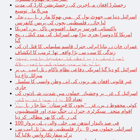
رجسٹرڈ افغان مہاجرین کی رجسٹریشن کارڈ کی مدت
میں6 ماہ توسیع
اسرائیل دنیا سے جھوٹ بول کر ہمیں بھوکا مار رہا ہے ، بدلہ
لیا جائے ، فلسطینی بچوں کی پریس کانفرنس
پاکستانی فورسز پرحملے افسوس ناک ہیں، امریکا
امریکا کا دوسرا بحری بیڑا بھی اسرائیل کی مدد کیلئے پہنچ
گیا
عمران خان نے بتایا ایرانی جنرل قاسم سلیمانی کا قتل ان کی
زندگی کا سب سے بڑا واقعہ تھا: ٹرمپ کا انکشاف
اسرائیلی وزیراعظم کا بھتیجا یائیر نیتن
یاہُو غزہ میں حماس کے ہاتھوں ہلاک
اسرائیل کو دیا گیا امریکی دفاعی نظام ناکام ، تل ابیب ہی پر
میزائل داغ دیا
غیر قانونی افغان شہریوں کی اپنے وطن واپسی کا سلسلہ
جاری
اسرائیل کے غزہ پر وحشیانہ حملوں میں شدت، شہادتوں کی
تعداد 10 ہزار سےزائد ہوگئی
‘کوئی محفوظ نہیں، غزہ “بچوں کا قبرستان” بنتا جا رہا ہے’،
اقوام متحدہ سیکرٹری جنرل نے جنگ بندی اور فلسطینیوں
کی رہائی کا پھر مطالبہ کر دیا
100 فی صد پائیدار ایندھن سے چلنے والی پہلی پرواز
اسرائیلی حملوں میں 9 ہزار فلسطینی شہید؛ تل ابیب سے
ترک سفارتکارواپس بلالیا گیا