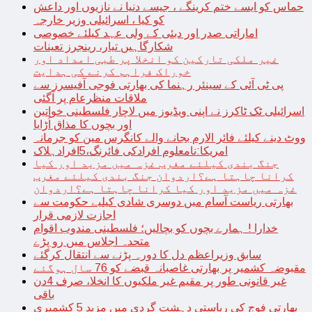
حماس کو ایسے ختم کرینگے ، جیسے دنیا نے نازیوں اور داعش
کو کیا ، اسرائیلی وزیر خارجہ
اماراتی صدر اور دبئی کے ولی عہد کیلئے خصوصی
شکارگاہیں تیار، رینجرز تعینات
غیر ملکی تارکین کو انخلا پر طبی امداد اور
خوراک فراہم کرنے کی ہدایت
پی ٹی آئی کے سینئر رہنما کی بھارتی فوجی آفیسرز سے
ملاقات منظرعام پر آگئی
اسرائیلی ٹک ٹاکرز نے اپنی ویڈیوز میں لاچار فلسطینی خواتین
اور بچوں کا مذاق اُڑایا
ووٹ دینے کیلئے فائر الارم بجانے والے کانگرس مین کو جرمانہ
امریکا:نامعلوم افرادکی فائرنگ،5افرادہلاک
جنگ بندی کیلئے مغرب غزہ میں مزید اور کیا
کرانا چاہتا ہے؟اردوان جنگ بندی کیلئے مغرب
غزہ میں مزید اور کیا کرانا چاہتا ہے؟اردوان
بھارتی ریاست آسام میں دوسری شادی کیلیے حکومت سے
اجازت لازمی قرار
خدارا ! ہمارے بچوں کو بچالیں؛ فلسطینی مندوب اقوام
متحدہ اجلاس میں رو پڑے
سابق وزیراعظم دل کا دورہ پڑنے سے انتقال کرگئے
مقبوضہ کشمیر پر بھارتی غاصبانہ قبضے کو 76 سال ہوگئے
غیر قانونی طور پر مقیم غیر ملکیوں کا انخلا، صرف 4دن
باقی
بھارتی فوج کی ریاستی دہشت گردی میں مزید 5 کشمیری