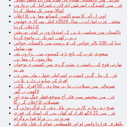
غزہ میں کشیدگی، ایمریٹس ایئرلائن نےاسرائیل کی پروازوں
کو30 نومبر تک معطل کردیا
اوپن اے آئی کا سیم آلٹمین کیساتھ معاہدے کا اعلان
متحدہ عرب امارات نے سال 2024ء کیلئے سرکاری چھٹیوں
کا اعلان کردیا
پاکستان میں سیاسی عہدے کے امیدواروں پر کوئی پوزیشن
نہیں رکھتے: امریکہ نے واضح کردیا
دنیا کی 100 بااثر خواتین کی فہرست میں پاکستانی خواتین
بھی شامل
سعودی عرب کی پانچ بڑی کمپنیوں سے ہزاروں نئی
ملازمتوں کے معاہدے
بھارتی فوج کی ریاستی دہشت گردی میں کشمیری نوجوان
شہید
غزہ کے پناہ گزین کیمپ پر اسرائیلی حملہ، ملبے میں دبے
افراد کی ویڈیو نے دل دہلا دیے
صومالیہ میں سیلاب نے تباہی مچا دی ، 50 افراد ہلاک ،
لاکھوں بے گھر
غزہ میں مختصر سیز فائر آج متوقع،قطر جنگ بندی اور
تفصیلات کا اعلان کرے گا
شیخ زید روڈ پر کاریں نہیں بلکہ دبئی کے لوگ دوڑیں گے
غزہ میں 22 لاکھ افراد کو کھانے پینے کی امداد کی فوری
ضرورت ہے: ورلڈ فوڈ پروگرام
یکطرفہ قراردا واپس لو اور فلسطینی عوام کے قتل عام کی