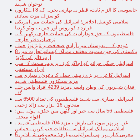
نوجوان شہید
جاسوسی کا الزام ثابت، قطر نے بھارتی بحریہ کے 8 اہلکاروں
کو سزائے موت سنادی
سلامتی کونسل اجلاس؛ اسرائیل کی حمایت میں امریکی
قرارداد کو روس اور چین نے ویٹو کردیا
فلسطینیوں کے حق خودارادیت کی حمایت جاری رکھیں گے،
ترجمان دفتر خارجہ
مُودی کے ہندوستان میں آزادیِ صحافت پر تابڑ توڑ حملے
پاکستان کی چین سمیت مختلف ممالک کیساتھ تجارت میں 8
ارب ڈالر کی گڑبڑ
اسرائیلی جنگی جرائم کو اجاگر کرنے پر ویب سمٹ کے سی
ای او مستعفی
اسرائیل کا غزہ پر بڑے زمینی حملے کا دعویٰ ، بمباری سے
مزید سینکڑوں فلسطینی شہید
افغان شہریوں کی وطن واپسی،مزید 4239 افراد واپس چلے
گئے
اسرائیلی بمباری سے شہید فلسطینیوں کی تعداد 6500 سے
متجاوز، 16 ہزار سے زائد زخمی
فلسطینی 56 سال سے جبر اور گٹھن میں جکڑے ہوئے ہیں؛
اقوامِ متحدہ
غزہ پر پھر بموں کی بارش ، مزید 704 فلسطینی شہید ،
اسلامی ممالک اسرائیل سے تعلقات ختم کریں ، حماس
مغربی کنارے پر بھی اسرائیلی بمباری؛ مجموعی شہادتیں 5