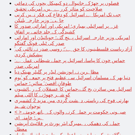
فصلوں پر چھڑکے جانیوالے دو کیمیکل بچوں کی دماغی
صلاحیت کو متاثر کررہے ہیں، امریکی تحقیق
جب تک امریکا ہے اسرائیل کو دفاع کی فکر نہیں کرنی
چاہیے: وزیر خارجہ بلنکن
غزہ پر اسرائیلی بمباری؛ امریکی اور اماراتی صدور کا
کشیدگی کے جلد خاتمے پر اتفاق
امریکی وزیر خارجہ اسرائیل پہنچ گئے؛ جوبائیڈن اور اماراتی
صدر کی ٹیلی فونک گفتگو
’آزاد ریاست فلسطینیوں کا حق ہے‘؛ روسی صدر نے ثالثی کی
پیشکش کردی
حماس خون کا پیاسا، اسرائیل پر حملے شیطانی عمل ہے:
امریکی صدر
مظاہرین نے اپوزیشن لیڈر پر گلیٹر پھینک دیا
دنیا بھر کے مسلمان اسرائیل سے عظیم فتح پر جمعے کو ’یومِ
طوفانِ اقصیٰ‘ منائیں؛ حماس
اسرائیل میں سائرن بج گئے،حماس کا عسقلان کے رہائشیوں
کو شہر چھوڑنے کا الٹی میٹم
بھارتی فوج کی ریاستی دہشت گردی میں مزید 2 کشمیری
نوجوان شہید
< > صیہونی حکومت پر حملہ کرنے والوں کے ہاتھ چومتے
ہیں؛ خامنہ ای
حملے کی دھمکی ،ہیمبرگ ایئر پورٹ پر فلائیٹ آپریشن
معطل
بنگلادیش کی سابق وزیراعظم کی طبیعت انتہائی ناساز