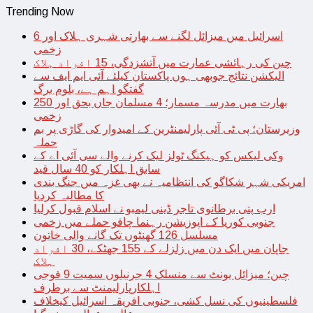
Trending Now
اسرائیل میں میزائل لگنے سے بھارتی شہری ہلاک اور 6
زخمی
چین کی رہائشی عمارت میں آتشزدگی، 15 افراد ہلاک
الیکشن نتائج جوبھی ہوں پاکستان کیلئے آئی ایم ایف سے
گفتگو اہم ہے، بلوم برگ
بھارت میں مدرسہ مسمار؛ 4 مسلمان جاں بحق اور 250
زخمی
وزیرستان؛ پی ٹی آئی پارلیمنٹرین کے امیدوار کی گاڑی پر بم
حملہ
وکی لیکس کو ہیکنگ ٹولز لیک کرنے والے سی آئی اے کے
سابق اہلکار کو 40 سال قید
امریکی شہر شکاگو کی انتظامیہ نے بھی غزہ میں جنگ بندی
کا مطالبہ کردیا
ارب پتی برطانوی تاجر ڈینی لیمبو نے اسلام قبول کرلیا
جنوبی کوریا کے اپوزیشن رہنما چاقو حملے میں زخمی
مسلسل 126 گھنٹوں تک گانے والی خاتون
جاپان میں ایک دن میں زلزلے کے 155 جھٹکے، 30 افراد
ہلاک
چین؛ میزائل یونٹ سے منسلک 4 جرنیلوں سمیت 9 فوجی
اہلکارپارلیمنٹ سے برطرف
فلسطینیوں کی نسل کشی، جنوبی افریقہ اسرائیل کیخلاف