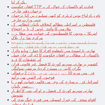
ہیک کر لیا
افغان حکومت TTP قیادت کو پاکستان کے حوالے کرے،
ترجمان دفتر خارجہ
نام نہاد لداخ یونین ٹریٹری کو کبھی تسلیم نہیں کیا: ترجمان
چینی وزارت خارجہ
فلسطین پر اسرائیلی مظالم کیخلاف بائیڈن انتظامیہ کے
ملازمین کا وائٹ ہاوس کے باہر احتجاج
امریکا: یہودیوں کا فلسطینیوں کی حمایت میں مظاہرہ،
مرکزی شاہراہ بلاک
دنیا کے سب سے زیادہ رحم دل کہے جانےوالے جج
فرینک کیپریو سرطان کا شکار ہوگئے
بھارتی پارلیمنٹ میں نامعلوم افراد کا حملہ؛ ویڈیو وائرل
پاکستان کے مطالبے پر افغان حکومت کا ڈی آئی خان حملے
کی تحقیقات کا عہد
کشمیر پر بھارتی سپریم کورٹ کا فیصلہ غیر قانونی قرار،
نگران کابینہ نے مسترد کردیا، مرتضی سولنگی
غزہ میں مزید 10 اسرائیلی فوجی ہلاک؛ 2 یرغمالی
فوجیوں کی لاشیں بھی برآمد
اسرائیل غزہ پربمباری کی وجہ سےعالمی حمایت کھو رہا
ہے،صدر بائیڈن
بھارتی سپریم کورٹ کے فیصلے پر او آئی سی کا اظہارِ
تشویش
اقوام متحدہ کی جنرل اسمبلی میں فوری جنگ بندی کی
قرارداد منظور