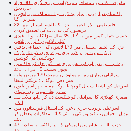
مقبوضہ کشمیر ، مسافر بس کھائی میں جا گری ، 30 افراد
جاں بحق
پاکستان دنیا بھرمیں پیاز پیداکرنے والے ممالک میں پانچویں
نمبر پر آ گیا
فلسطینی ہلال احمر نے غزہ کے الشفا اسپتال میں 32
مریضوں کی شہادت کی تصدیق کردی
جنسی حملہ کیس میں بے گناہ 35 سال سزا کاٹنے والے قیدی
کیلیے لاکھوں ڈالرز زرتلافی
غزہ کے الشفا ہسپتال میں 179 لاشوں کی اجتماعی تدفین
ترکیہ میں شوہر کی بیوی اور 3 بچوں کو قتل کرکے
خودکشی کی کوشش
برطانیہ میں دیوالی کی آتش بازی سے گھر جل کر خاکستر؛
بچوں سمیت 5 افراد ہلاک
اسرائیلی بمباری میں نومولودوں سمیت 179 مریض ملبے
میں دفن ہوگئے، ڈائریکٹر الشفا
اسرائیل کو الشفا اسپتال کو بچانا ہوگا، معاملے پر اسرائیلیوں
سے رابطے میں ہوں، بائیڈن
مصری کھلاڑی کا اسرائیلی کو شکست دے کر ہاتھ ملانے سے
انکار
اسرائیلی بربریت جاری ، غزہ کے اسپتال قبرستانوں میں
تبدیل ، حماس نے قیدیوں کی رہائی کیلئے مذاکرات معطل کر
دیئے
حزب اللہ نے شام میں امریکی اڈے پر راکٹس برسا دیئے؛ 4
فوجی ہلاک