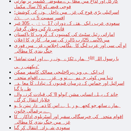
کارگل اور لداخ میں مظاہرے،مقبوضہ کشمیر پر بھارتی
فوجی قبضےکو 76 سال مکمل
اسرائیلی برّی فوج کی غزہ میں داخل ہونے کی کوشش؛
افسر سمیت 5 فوجی ہلاک
سعودی عرب ، ایک ہفتے کے دوران 17 ہزار ، 305 غیر
قانونی تارکین وطن گرفتار
اماراتی رئیل سٹیٹ کی کمپنیوں کے گروپ کا پاکستان
میں20سے 25ارب ڈالرز کی سرمایہ کاری کا اعلان
او آئی سی اور عرب لیگ کا ہنگامی اجلاس، غزہ میں فوری
جنگ بندی کا مطالبہ
’’یا رسول اللہﷺ! ہمارے ٹکڑے ہوتے رہے اور امت تماشا
دیکھتی رہی‘‘
اب ایک ہی ویزےپر6خلیجی ممالک کاسفر ممکن
دنیا میں کوئی جہنم ہے تو وہ غزہ ہے ، اقوام متحدہ
اسرائیل اور حماس کے درمیان قیدیوں کے تبادلے کا معاہدہ
طے پا گیا
چاند کے پہلے انسانی مشن ’اپولو 8‘ کی قیادت کرنے والے
خلاباز انتقال کرگئے
ہمارے ساتھ جو کچھ ہو رہا ہے اس کا ذمہ دار نیتن یاہو
ہے، یرغمالی خاتون
اقوام متحدہ کی خیرسگالی سفیر اور آسٹریلوی اداکارہ کا
غزہ میں جنگ بندی کا مطالبہ
سعودی شہزادہ انتقال کر گیا