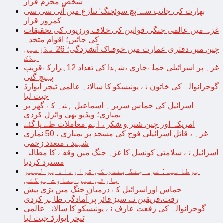
شخص مجرم قرار
بھارت کی جانب سے ’پچ سوئچنگ‘ تنازع میں آئی سی سی
کمزور قرار
غزہ میں عالمی جنگی قوانین کی خلاف ورزیوں کی تحقیقات
کی جائیں؛ اقوام متحدہ
چین میں دفتری عمارت میں خوفناک آتشزدگی؛ 26 ملازمین
ہلاک
غزہ پر اسرائیلی حملےجاری ،شہدا کی تعداد 12ہزارکےقریب
پہنچ گئی
گوجرانوالہ کی خاتون نے یونیسکو کا سالانہ عالمی ٹیچر ایوارڈ
جیت لیا
اسرائیل کی حماس سربراہ اسماعیل ہنیہ کے گھر پر
بمباری؛ ویڈیو بھی وائرل کردی
امریکہ اور چین شیر و شکر ، اہم معاملات طے پا گئے
غزہ ، قاتل اسرائیلی فوج کی مسجد پر بمباری ، 50 نمازی
شہید ، متعدد زخمی
اسرائیل نے سلامتی کونسل کا غزہ جنگ میں وقفے کا مطالبہ
مسترد کردیا
برطانیہ: غزہ جنگ بندی کی قرارداد پر لیبر
پارٹی میں بغاوت ہوگئی
حماس اوراسرائیل کے درمیان جنگ میں بڑی پیش
رفت،فریقین نے سیز فائر پر آمادگی ظاہر کردی
گوجرانوالہ کی رفعت عارف نے یونیسکو کا سالانہ عالمی
ٹیچر ایوارڈ جیت لیا