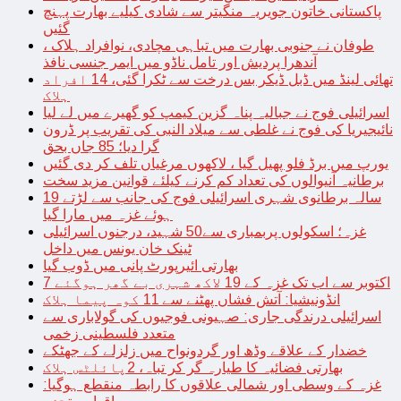
پاکستانی خاتون جویریہ منگیتر سے شادی کیلیے بھارت پہنچ
گئیں
طوفان نے جنوبی بھارت میں تباہی مچادی، نوافراد ہلاک ،
آندھرا پردیش اور تامل ناڈو میں ایمر جنسی نافذ
تھائی لینڈ میں ڈبل ڈیکر بس درخت سے ٹکرا گئی، 14 افراد
ہلاک
اسرائیلی فوج نے جبالیہ پناہ گزین کیمپ کو گھیرے میں لے لیا
نائیجیریا کی فوج نے غلطی سے میلاد النبی کی تقریب پر ڈرون
گرا دیا؛ 85 جاں بحق
یورپ میں برڈ فلو پھیل گیا ، لاکھوں مرغیاں تلف کر دی گئیں
برطانیہ آنیوالوں کی تعداد کم کرنے کیلئے قوانین مزید سخت
19 سالہ برطانوی شہری اسرائیلی فوج کی جانب سے لڑتے
ہوئے غزہ میں مارا گیا
غزہ؛ اسکولوں پربمباری سے50 شہید، درجنوں اسرائیلی
ٹینک خان یونس میں داخل
بھارتی ائیرپورٹ پانی میں ڈوب گیا
7 اکتوبر سے اب تک غزہ کے 19 لاکھ شہری بے گھر ہوگئے
انڈونیشیا: آتش فشاں پھٹنے سے 11 کوہ پیما ہلاک
اسرائیلی درندگی جاری: صہیونی فوجیوں کی گولاباری سے
متعدد فلسطینی زخمی
خضدار کے علاقے وڈھ اور گردونواح میں زلزلے کے جھٹکے
بھارتی فضائیہ کا طیارہ گر کر تباہ، 2پائلٹس ہلاک
غزہ کے وسطی اور شمالی علاقوں کا رابطہ منقطع ہوگیا: