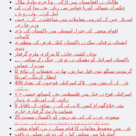
طالبان نے افغانستان میں لڑکی ہونا جرم بنادیا، ملالہ
حکمراں شمالی کوریا خواتین سے زیادہ بچے پیدا کرنے کی
اپیل کرتے ہوئے رو پڑے
امریکہ چین کے اندرونی معاملات میں مداخلت نہ کرے: چینی
وزیر خا رجہ
اقوام متحدہ کی جنرل اسمبلی میں پاکستان کی بڑی
کامیابی
ایشیائی ترقیاتی بینک نے پاکستان کیلئے قرض کی منظوری
دیدی
یونان کشتی حادثے کا مرکزی ملزم گرفتار
پاکستان اسرائیل کو دھمکی دے تو غزہ جنگ رک سکتی ہے،
سربراہ حماس
گرپتونت سنگھ پنوں قتل سازش، بھارتی تحقیقات کے نتائج کا
انتظار کرینگے، امریکا
غزہ کے آپریشن میں ہلاک اسرائیلی فوجیوں کی تعداد 406
ہوگئی
< > اسرائیلی فوج نے جیل میں فلسطینی بچے کیساتھ جنسی
زیادتی کی، امریکی عہدیدار
9 مئی جلاؤگھیراؤ کیس: 8 پی ٹی آئی رہنماؤں کے ناقابل
ضمانت وارنٹ گرفتاری جاری
سعودی عرب کی اپنے شہریوں کو پاکستان سمیت 25
ممالک جانے سے اجتناب برتنے کی ہدایت
غزہ میں محفوظ مقامات کا قیام ممکن نہیں، اقوام متحدہ
آسٹریلیا میں مینٹس کیڑے کی دو نئی نسلیں دریافت