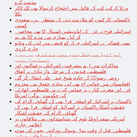
مذمت کرو
ورلڈ کرکپ کپ کے فائنل میں احتجاج کرنیوالا بھی ٹک ٹاکر
نکلا
پاکستانی کارکنوں کو ملازمت دینے کے منتظر ہیں، سعودی
کمپنی
اسرائیلی فوج نے غزہ کے انڈونیشین اسپتال کا بھی محاصرہ
کر لیا ، بمباری سے مزید 32 شہید
یمنی فضائیہ نے اسرائیلی جہاز کو قبضے میں لینے کی ویڈیو
جاری کردی
اسرائیل سے جنگ بندی معاہدے کے قریب ہیں،
اسماعیل ہنیہ
مذاکرات میں اہم پیشرفت ، اسرائیلی یرغمالیوں اور
فلسطینی قیدیوں کے مرحلہ وار تبادلے پر اتفاق
روضہ رسولؐ کے خادم شیخ عبدہ علی انتقال کر گئے
افغانستان میں خواتین آج بھی اپنے بنیادی حقوق سے محروم
غزہ اور مغربی کنارے پر حماس کی نہیں فلسطینی اتھارٹی
کی حکومت ہوگی؛ امریکا
پاکستان پر اسرائیل کو اسلحہ فراہمی کے گھناؤنے الزام کی
حقیقت آشکارپاکستان پر اسرائیل کو اسلحہ فراہمی کے
گھناؤنے الزام کی حقیقت آشکار
امریکی سفیرڈونلڈ بلوم کی سیاستدانوں سے ملاقاتوں پر
اعلامیہ جاری
فلسطین: قبل از وقت پیدا ہونیوالے نوزائیدہ بچوں کی موت
پر ارمینا خان رو پڑیں