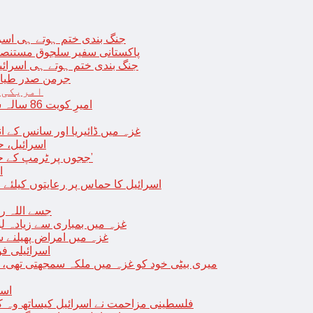
جنگ بندی ختم ہوتے ہی اسرئیل کے 
پاکستانی سفیر سلجوق مستنصر 
جنگ بندی ختم ہوتے ہی اسرائیل کے غ
جرمن صدر طیارے
امریکی 
امیرِ کویت 86 سالہ شیخ نواف الاحمد کی اچانک طبیعت بگڑ گئی؛ اسپتال میں داخل
غزہ میں ڈائیریا اور سانس کے ان
اسرائیل، 
‘ججوں پر ٹرمپ کے حملے روکنے کا واحد طریقہ ہے کہ انہیں جیل میں ڈال دیا جائے’
ا
اسرائیل کا حماس پر رعایتوں کیلئے 
جسے اللہ رکھے؛ غزہ
غزہ میں بمباری سے زیادہ 
غزہ میں امراض پھیلنے 
اسرائیلی فو
میری بیٹی خود کو غزہ میں ملکہ سمجھتی تھی،
اسر
فلسطینی مزاحمت نے اسرائیل کیساتھ وہ ک