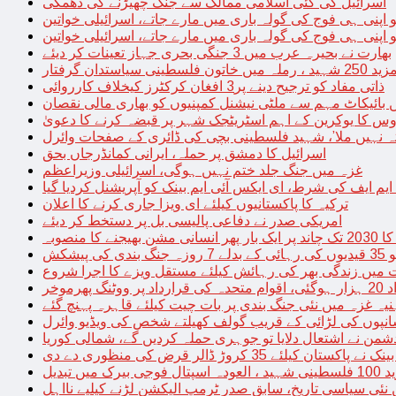
اسرائیل کی کئی اسلامی ممالک سے جنگ چھیڑنے کی دھمکی
 اپنی ہی فوج کی گولہ باری میں مارے جاتے، اسرائیلی خواتین
 اپنی ہی فوج کی گولہ باری میں مارے جاتے، اسرائیلی خواتین
بھارت نے بحیرہ عرب میں 3 جنگی بحری جہاز تعینات کر دیئے
یاستدان گرفتار
ذاتی مفاد کو ترجیح دینے پر3 افغان کرکٹرز کیخلاف کارروائی
 بائیکاٹ مہم سے ملٹی نیشنل کمپنیوں کو بھاری مالی نقصان
س کا یوکرین کے اہم اسٹریٹجک شہر پر قبضہ کرنے کا دعویٰ
تہ نہیں ملا’، شہید فلسطینی بچی کی ڈائری کے صفحات وائرل
اسرائیل کا دمشق پر حملہ، ایرانی کمانڈرجاں بحق
غزہ میں جنگ جلد ختم نہیں ہوگی، اسرائیلی وزیراعظم
 ایم ایف کی شرط، ای ایکس آئی ایم بینک کو آپریشنل کردیا گیا
ترکیہ کا پاکستانیوں کیلئے ای ویزا جاری کرنے کا اعلان
امریکی صدر نے دفاعی پالیسی بل پر دستخط کر دیئے
 مشن بھیجنے کا منصوبہ
پیشکش
 میں زندگی بھر کی رہائش کیلئے مستقل ویزے کا اجرا شروع
پھرموخر
یہ غزہ میں نئی جنگ بندی پر بات چیت کیلئے قاہرہ پہنچ گئے
نپوں کی لڑائی کے قریب گولف کھیلتے شخص کی ویڈیو وائرل
شمن نے اشتعال دلایا تو جوہری حملہ کردیں گے، شمالی کوریا
ے پاکستان کیلئے 35 کروڑ ڈالر قرض کی منظوری دے دی
ں تبدیل
 نئی سیاسی تاریخ، سابق صدر ٹرمپ الیکشن لڑنے کیلیے نااہل