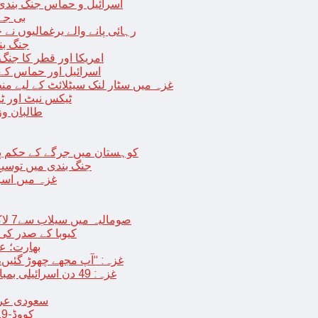
اسرائیل و حماس جنگ بندی میں 2 روز کی توسیع، حماس نے مزید 11 یرغم
بی جے 
رہائی پانے والے یرغمالیوں نے
جنگ بن
امریکا اور قطر کا جنگ
اسرائیل اور حماس کے
غزہ میں سٹار لنک سیٹلائٹ کے لیے م
ٹیکس نیٹ اور ٹی
طالبان وز
< > کوہستان میں جرگے کے حکم 
جنگ بندی میں توسیع 
غزہ میں اسر
صومالیہ میں سیلاب سے7 لاکھ افراد بے گھر،بڑے پیمانے پر زرعی زمین تباہ، پل بھی بہہ گئے
کیوبا کے صدر کی
بھارت؛ عد
غزہ: “آپ مجھے چھوڑ گئیں،
غزہ: 49 دن اسرائیلی بمباری کے بعد عارضی جنگ بندی، فلسطینیوں کی اپنے گھر واپسی
سعودی عرب 
کووڈ-19 کے بعد چین میں ایک اور پُراسرار قسم کی بیماری پھیلنے لگی