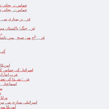
حماس نہ بچاتی تو
حماس نہ بچاتی تو
غزہ پر بمباری سے مزید 250 شہید ، رملہ میں خاتون فلسطینی س
غزہ جنگ؛ پاکستان میں
رو
غزہ: ‘آج بھی صبح ہمیں ناش
آئی
امریکا کا 2030 تک چاند پر ایک بار پھر انسانی
اسرائیل کی حماس کو 35 قیدیوں کی رہائی کے بدلے 7 روزہ جنگ بندی کی 
عرب امارات
غزہ؛ شہدا کی تعداد 20 ہزار ہوگئی، اقوام متحدہ کی قرارداد پر ووٹنگ 
اسماعیل ہن
سا
د
ورلڈ بینک ن
اسرائیلی بمباری سے مزید 100 فلسطینی شہید ، العودہ اسپتال فوجی بیرک می
امریکا میں