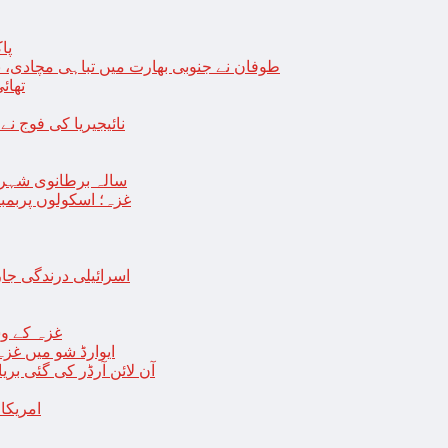
پا
طوفان نے جنوبی بھارت میں تباہی مچادی، نوا
تھائی
نائیجیریا کی فوج نے غل
19 سالہ برطانوی شہ
غزہ؛ اسکولوں پربمباری سے50 شہید، درجنوں اسرائیلی ٹی
اسرائیلی درندگی ج
غزہ کے وس
“ایوارڈ شو میں غز
آن لائن آرڈر کی گئی بر
امریکا میں 