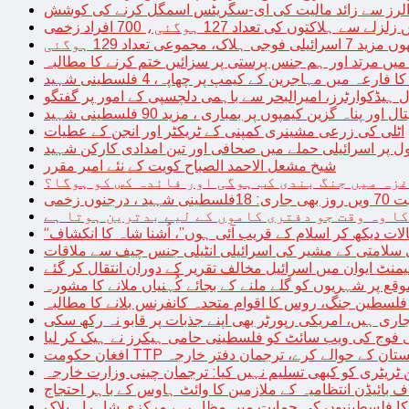
توں کی تعداد 127 ہوگئی، 700 افراد زخمی
مجموعی تعداد 129 ہوگئی
میں مرتد اور ہم جنس پرستی پر سزائیں ختم کرنے کا مطالبہ
 فارعہ میں مہاجرین کے کیمپ پر چھاپہ، 4 فلسطینی شہید
ل ہیڈکوارٹرز، امیرالبحر سے باہمی دلچسپی کے امور پر گفتگو
پناہ گزین کیمپوں پر بمباری ، مزید 90 فلسطینی شہید
اٹلی کی زرعی مشینری کمپنی کے ٹریکٹر اور انجن کے عطیات
ل پر اسرائیلی حملے میں صحافی اور تین امدادی کارکن شہید
شیخ مشعل الاحمد الصباح کویت کے نئے امیر مقرر
غزہ میں جنگ بندی کب ہوگی اور فائدہ کس کو ہوگا؟
جنوں زخمی
کا وہ وقت جو دفتری کاموں کے لیے بدترین ہوتا ہے
لات دیکھ کر اسلام کے قریب آئی ہوں”، اُشنا شاہ کا انکشاف
سلامتی کے مشیر کی اسرائیلی انٹیلی جنس چیف سے ملاقات
یمنٹ ایوان میں اسرائیل مخالف تقریر کے دوران انتقال کر گئے
ع پر شہریوں کو گلے ملنے کے بجائے کُہنیاں ملانے کا مشورہ
فلسطین جنگ، روس کا اقوام متحدہ کانفرنس بلانے کا مطالبہ
اری ہیں، امریکی رپورٹر بھی اپنے جذبات پر قابو نہ رکھ سکی
ی فوج کی ویب سائٹ کو فلسطینی حامی ہیکرز نے ہیک کر لیا
قیادت کو پاکستان کے حوالے کرے، ترجمان دفتر خارجہ
ین ٹریٹری کو کبھی تسلیم نہیں کیا: ترجمان چینی وزارت خارجہ
 بائیڈن انتظامیہ کے ملازمین کا وائٹ ہاوس کے باہر احتجاج
ں کا فلسطینیوں کی حمایت میں مظاہرہ، مرکزی شاہراہ بلاک