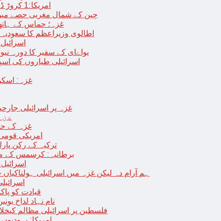
امریکا:1 کروڑ ڈالرز سے زائد مالیت کی ای-سگریٹس اسمگل کرنے کی کوشش
چین کے شمال مغربی حصے میں زلزلے سے ہلاک
غزہ؛ حماس کے ہاتھوں مزید 7 اسرائیلی فوجی ہلاک، 
اطالوی وزیراعظم کا سعودیہ 
اسرائیل کا
یواےای کے سفیر کا دورہ نیو
اسرائیلی طیاروں کی اسپتال اور 
غزہ: اسکو
غزہ پر اسرائیلی جارحیت 70 ویں روز بھی جاری: 18فلسطینی شہید ، در
دن 
“غزہ کے حا
امریکی قومی 
ترکیہ کے رکن پارل
برطانیہ: کرسمس کے موق
اسرائیل 
ہم آرام دہ لیکن غزہ میں اسرائیلی ہولناکیاں ج
اسرائیل
افغان حکومت TTP 
نام نہاد لداخ یون
فلسطین پر اسرائیلی مظالم کیخلاف
امریکا: یہودیو