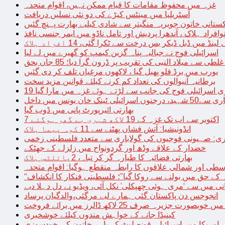
غزہ میں محفوظ مقامات کا قیام ممکن نہیں، اقوام متحدہ
آسٹریلیا میں مینٹس کیڑے کی دو نئی نسلیں دریافت
کستانی خاتون جویریہ منگیتر سے شادی کیلیے بھارت پہنچ گئیں
فراد ہلاک ، آندھرا پردیش اور تامل ناڈو میں ایمر جنسی نافذ
 لینڈ میں ڈبل ڈیکر بس درخت سے ٹکرا گئی، 14 افراد ہلاک
اسرائیلی فوج نے جبالیہ پناہ گزین کیمپ کو گھیرے میں لے لیا
طی سے میلاد النبی کی تقریب پر ڈرون گرا دیا؛ 85 جاں بحق
یورپ میں برڈ فلو پھیل گیا ، لاکھوں مرغیاں تلف کر دی گئیں
برطانیہ آنیوالوں کی تعداد کم کرنے کیلئے قوانین مزید سخت
ری اسرائیلی فوج کی جانب سے لڑتے ہوئے غزہ میں مارا گیا
نک خان یونس میں داخل
بھارتی ائیرپورٹ پانی میں ڈوب گیا
7 اکتوبر سے اب تک غزہ کے 19 لاکھ شہری بے گھر ہوگئے
انڈونیشیا: آتش فشاں پھٹنے سے 11 کوہ پیما ہلاک
اری: صہیونی فوجیوں کی گولاباری سے متعدد فلسطینی زخمی
خضدار کے علاقے وڈھ اور گردونواح میں زلزلے کے جھٹکے
بھارتی فضائیہ کا طیارہ گر کر تباہ، 2پائلٹس ہلاک
طی اور شمالی علاقوں کا رابطہ منقطع ہوگیا: اقوام متحدہ
ہ کے حق میں بولنے سے روکا گیا”؛ فلسطینی فنکار کا انکشاف
یانی میں سے ‘مری ہوئی چھپکلی’ نکل آئی، ویڈیو نے دل دہلا دیے
انجوجس دن پاکستان گئی ہمارے لیے مرگئی،والدگیان پرساد
خوبصورت جزیرہ صرف 25 لاکھ ڈالرز میں برائے فروخت
کینیڈا جانے کے خواہش مندوں کیلئے خوشخبری
امریکا میں اسرائیلی قونصلیٹ کے باہر خاتون کی خودسوزی