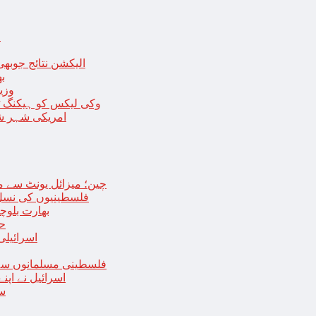
ا
الیکشن نتائج جوبھی
بھا
وزی
وکی لیکس کو ہیکنگ ٹولز ل
امریکی شہر شک
چین؛ میزائل یونٹ سے منسلک 4 جرنیلوں سمیت 9 فوجی اہلکارپ
فلسطینیوں کی نسل 
بھارت بلوچ
حما
اسرائیلی
فلسطینی مسلمانوں سے 
اسرائیل نے اپ
سع