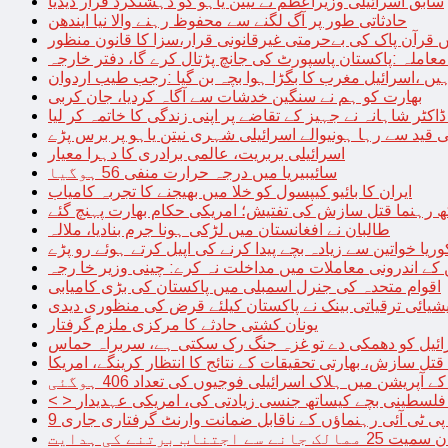
سابق اسرائیلی وزیراعظم نے نیتن یاہو کو دہشتگرد قرار دیدیا
حادثاتی طور پر آگ لگنے سے محفوظ رہنے والا نیا ایندھن
 قرآن پاک کی بےحرمتی غیرقانونی قرار،سزا کا قانون منظور
معاملہ :پاکستان پاسپورٹ کی جانچ پڑتال کرے گا، دفتر خارجہ
ں ،اسرائیل مغرب کا بگڑا ہوا بچہ بن گیا :رجب طیب اردوان
بھارت کو ہم نے سنگین خدشات سے آگاہ کردیا، جان کربی
قید سے رہا ہونیوالے اسرائیلی شہری نیتن یاہو پر برس پڑے
اسرائیلی بربریت، عالمی برادری کا دہرا معیار
سائیبیریا میں درجہ حرارت منفی 56 ہوگیا
ایران کا بائیو کیپسول کو خلا میں بھیجنے کا تجربہ کامیاب
 رہنما قتل سازش کی تفتیش؛ امریکی حکام بھارت پہنچ گئے
طالبان نے افغانستان میں لڑکی ہونا جرم بنادیا، ملالہ
یا خواتین سے زیادہ بچے پیدا کرنے کی اپیل کرتے ہوئے رو پڑے
 کے اندرونی معاملات میں مداخلت نہ کرے: چینی وزیر خا رجہ
اقوام متحدہ کی جنرل اسمبلی میں پاکستان کی بڑی کامیابی
یشیائی ترقیاتی بینک نے پاکستان کیلئے قرض کی منظوری دیدی
یونان کشتی حادثے کا مرکزی ملزم گرفتار
ائیل کو دھمکی دے تو غزہ جنگ رک سکتی ہے، سربراہ حماس
تل سازش، بھارتی تحقیقات کے نتائج کا انتظار کرینگے، امریکا
ے آپریشن میں ہلاک اسرائیلی فوجیوں کی تعداد 406 ہوگئی
میں فلسطینی بچے کیساتھ جنسی زیادتی کی، امریکی عہدیدار
 برتنے کی ہدایت