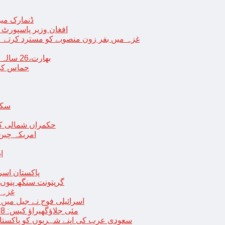
ڈنمارک میں
افغان وزیر پاسپورٹ 
غزہ میں بفر زون منصوبے کو مسترد کرتے ہی
بھارت،26 سالہ ڈاکٹر شاہانہ نے جہیز کے تقاضے پر اپنی زندگی کا خاتمہ کر لیا
حماس کی 
سکھ
حکمراں شمالی کور
امریکہ چین
ا
پاکستان اسر
گرپتونت سنگھ پنوں ق
غزہ ک
< > اسرائیلی فوج نے جیل 
9 مئی جلاؤگھیراؤ کیس: 8 پی ٹی آئی رہنماؤں کے ناقابل ضمانت وارنٹ گرفتاری جاری
سعودی عرب کی اپنے شہریوں کو پاکستان سمیت 25 ممالک جانے سے اجتناب