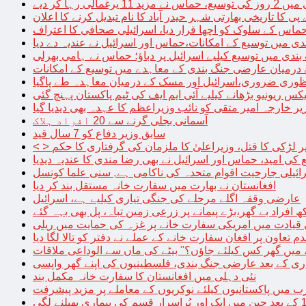
الی رہا کر دیے
پی کا تاریخی بھارتی شہر حیدر آباد کا نام تبدیل کرنے کا اعلان
 حماس کے سلوک کو اچھا قرار دیا، اسرائیلی صحافی کا اعتراف
دی میں توسیع کے امکانات،حماس اور اسرائیل نے عندیہ دے دیا
 بندی میں توسیع کیلیے اسرائیل پر دباؤ؛ حماس نے ہامی بھرلی
 درمیان عارضی جنگ بندی کے معاہدے میں توسیع کے امکانات
نظوری ضروری،اسرائیل اور مسک کے درمیان معاہدہ طے پاگیا
کس ریونیو بڑھانے کیلیے آئی ایم ایف کی ٹیم پاکستان پہنچ گئی
یر خارجہ امیر متقی کو نائب وزیراعظم کا عہدہ بھی دیدیا گیا
آسمانی بجلی گرنے سے 20 افراد ہلاک
سابق وزیر دفاع کو 7 سال قید
پر لڑکی کا قتل، وزیراعلیٰ کا ملزمان کی گرفتاری کا حکم
کی امید، حماس اور اسرائیل نے بھی رضا مندی کا عندیہ دیدیا
ائیلی جارحیت اقوام متحدہ کی ناکامی ہے, سنی علما کونسل
افغانستان نے بھارت میں سفارت خانہ مستقل بند کر دیا
عارضی وقفہ اگلے مرحلے کی جنگی تیاری کیلیے ہے، اسرائیل
 قیادت میں امریکی سفارت خانے پر غزہ کی حمایت میں ریلی
م تعاون پر افغان سفارت خانے کے عملے نے دفتر کو تالا لگا دیا
 میں گھر کس کیلئے جاؤں؟” بیٹے کی ماں سے الوداعی ملاقات
نئی دہلی میں افغانستان کا سفارت خانہ مکمل بند
میں پاکستانیوں کیلئے نوکریوں کے معاملے پر مزید پیشرفت