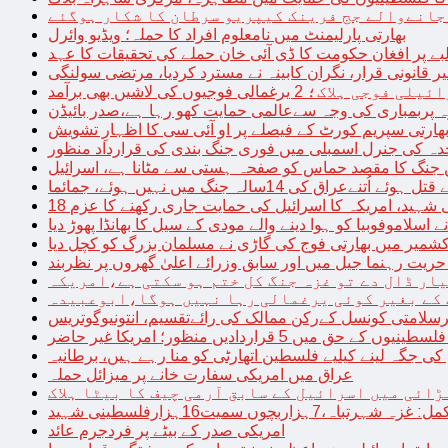
 جانےوالے جج فرینک کیپریو سرطان کا شکار ہوگئے
بھارتی پارلیمنٹ میں نامعلوم افراد کا حملہ؛ ویڈیو وائرل
بے پر افغان حکومت کا ڈی آئی خان حملے کی تحقیقات کا عہد
ر قانونی قرار، نگران کابینہ نے مسترد کردیا، مرتضی سولنگی
ہ پربمباری کی وجہ سےعالمی حمایت کھو رہا ہے،صدر بائیڈن
ھارتی سپریم کورٹ کے فیصلے پر او آئی سی کا اظہارِ تشویش
حدہ کی جنرل اسمبلی میں فوری جنگ بندی کی قرارداد منظور
 جنگ کا مقصد حماس کو صفحہ ہستی سے مٹانا ہے، اسرائیل
نےعراق کی 14سالہ جنگ میں نہیں ہوئے، جمائما
نی شہید، امریکہ کا اسرائیل کی حمایت جاری رکھنے کا عزم
ے اسلاموفوبیا کو ہوا دینے والے مودی کے سیل کا بھانڈا پھوڑ دیا
شمیر میں بھارتی فوج کی گاڑی نے مسلمان بزرگ کو کچل دیا
یت رہنما جیل میں اور سابق وزرائے اعلیٰ گھروں پر نظربند
ار ڈال دے تو غزہ جنگ کل ختم ہو سکتی ہے،امریکہ
کے بغیر کوئی یرغمالی رہا نہیں ہوگا،ابوعبیدہ
رسلامتی کونسل کےرکن ممالک کی رائےتقسیم، انتونیوگوتریس
حق میں 5 قراردادیں منظور؛ امریکا غیر حاضر
 جگہ لینے کیلیے فلسطین اتھارٹی کو منا رہے ہیں، برطانیہ
عراق میں امریکی سفارت خانے پر میزائل حملہ
ڑائی میں اسرائیل کے سابق آرمی چیف کا بیٹا ہلاک
امریکی صدر کے بیٹے پر فردجرم عائد