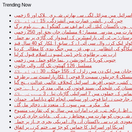
Trending Now
سرائیل میں میزائل لگنے سے بھارتی شہری ہلاک اور 6 زخمی
چین کی رہائشی عمارت میں آتشزدگی، 15 افراد ہلاک
 ہوں پاکستان کیلئے آئی ایم ایف سے گفتگو اہم ہے، بلوم برگ
رت میں مدرسہ مسمار؛ 4 مسلمان جاں بحق اور 250 زخمی
رستان؛ پی ٹی آئی پارلیمنٹرین کے امیدوار کی گاڑی پر بم حملہ
یک کرنے والے سی آئی اے کے سابق اہلکار کو 40 سال قید
اگو کی انتظامیہ نے بھی غزہ میں جنگ بندی کا مطالبہ کردیا
ارب پتی برطانوی تاجر ڈینی لیمبو نے اسلام قبول کرلیا
جنوبی کوریا کے اپوزیشن رہنما چاقو حملے میں زخمی
مسلسل 126 گھنٹوں تک گانے والی خاتون
جاپان میں ایک دن میں زلزلے کے 155 جھٹکے، 30 افراد ہلاک
ارلیمنٹ سے برطرف
کشی، جنوبی افریقہ اسرائیل کیخلاف عالمی عدالت پہنچ گیا
ستان کی علیحدگی پسند قوتوں کی مالی مدد کر رہا ہے: چین
س کے حملوں میں 7 اسرائیلی گاڑیاں تباہ، 3 صہیونی ہلاک
 جارحیت نے اپنا فوجی اور سیاسی انجام لکھ دیا،اسامہ حمدان
مکہ مکرمہ میں سونے کے متعدد نئے ذخائر مل گئے
اظہاریکجہتی، عرب امارات میں سال نو کی تقاریب منسوخ
نے شہریوں کو بھارت میں محتاط رہنے کی ہدایات جاری کردیں
ودی عرب سے پاکستان آنے والے امریکی بحری جہاز پر حملہ
امریکا اور اسرائیل کا حماس کو جڑ سے ختم کرنے پر اتفاق