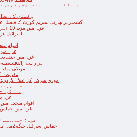
دنیا کے سب سے زیادہ رحم دل کہے
پاکستان کے مطال
کشمیر پر بھارتی سپریم کورٹ کا فیصلہ غی
غزہ میں مزید 10 اسرائیلی فوجی ہلاک؛ 2 یرغمالی فوجیوں کی لاشیں بھی برآمد
اسرائیل غز
ب
اقوام مت
غزہ میں
غزہ میں جتنے بچے قتل ہوئے اُت
18 ہزار سے زائدفلسطی
امریکی میڈیا ن
مقبوضہ ک
مودی سرکار کی غنڈہ گردی؛ حر
حماس ہتھی
مذاکرات 
غزہ پ
اقوام متحدہ میں فلسطینیوں کے 
غزہ میں حماس کی
غزہ؛ حماس سے ل
حماس اسرائیل جنگ،2ماہ مکمل: غزہ شہرتباہ،7ہزاربچوں سمیت16ہزارفلسطینی شہید