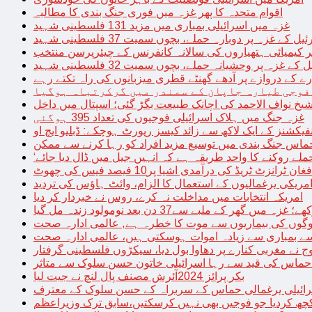
اقوام متحدہ کا پھر غزہ میں فوری جنگ بندی کا مطالبہ
غزہ میں اسرائیلی بمباری میں مزید 131 فلسطینی شہید
غزہ پر دوبارہ حملے، بچوں سمیت 37 فلسطینی شہید
کیمیائی ہتھیاروں کی سالانہ کانفرنس کے چیئرپرسن منتخب
زہ پر وحشیانہ حملے، بچوں سمیت 32 فلسطینی شہید
 کے دروازے پر آدھے گھنٹے قطری میزبانوں کی راہ تکتے رہے
فوجی طیارہ جاپان کے سمندر میں گرکرتباہ ہوگیا
غزہ جنگ میں ہلاک اسرائیلی فوجیوں کی تعداد 395 ہوگئی
فیکشنز کے ایک لاکھ سے زائد کیسز رپورٹ ہوچکے: ڈبلیو ایچ او
حماس جنگ بندی میں توسیع مزید افراد کو رہا کرنے سے ممکن
فغان ٹرانزٹ ٹریڈ کی درآمدی اشیا پر10 فیصد فیس کی چھوٹ
امریکی یرغمالیوں کے استعمال کا الزام، وائٹ ہاؤس کی تردید
امریکہ انتخابات میں مداخلت نہ کرے، روس نے خبردار کر دیا
 میں گھر کے ملبے سے37 دن بعد نومولود زندہ مل گیا
لوگوں کی بیماریوں سے موت کا خطرہ ہے, عالمی ادارہ صحت
سے بمباری سے زیادہ اموات ہوسکتی ہیں، عالمی ادارہ صحت
ج نے مغربی کنارے پر دھاوا بول دیا، سیکڑوں فلسطینی گرفتار
 حماس کی قید سے رہا اسرائیلی خاتون حسن سلوک سے متاثر
بکر پرائز 2024آئرش مصنف پال لنچ نے جیت لیا
ائیلی یرغمالی حماس کے سربراہ کے حسن سلوک کے معترف
چھ کردیا جو فوجیں بھی نہیں کرسکتیں،سابق ترک وزیراعظم