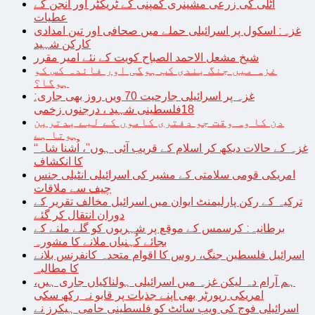
اٹلی کی زرعی مشینری کمپنی کے ٹریکٹر اور انجن کے
عطیات
غزہ: اسکول پر اسرائیلی حملے میں صحافی اور تین امدادی
کارکن شہید
شیخ مشعل الاحمد الصباح کویت کے نئے امیر مقرر
غزہ میں جنگ بندی کب ہوگی اور فائدہ کس کو
ہوگا؟
غزہ پر اسرائیلی جارحیت 70 ویں روز بھی جاری:
18فلسطینی شہید ، درجنوں زخمی
دن کا وہ وقت جو دفتری کاموں کے لیے بدترین
ہوتا ہے
“غزہ کے حالات دیکھ کر اسلام کے قریب آئی ہوں”، اُشنا شاہ
کا انکشاف
امریکی قومی سلامتی کے مشیر کی اسرائیلی انٹیلی جنس
چیف سے ملاقات
ترکیہ کے رکن پارلیمنٹ ایوان میں اسرائیل مخالف تقریر کے
دوران انتقال کر گئے
برطانیہ: کرسمس کے موقع پر شہریوں کو گلے ملنے کے
بجائے کُہنیاں ملانے کا مشورہ
اسرائیل فلسطین جنگ، روس کا اقوام متحدہ کانفرنس بلانے
کا مطالبہ
ہم آرام دہ لیکن غزہ میں اسرائیلی ہولناکیاں جاری ہیں،
امریکی رپورٹر بھی اپنے جذبات پر قابو نہ رکھ سکی
اسرائیلی فوج کی ویب سائٹ کو فلسطینی حامی ہیکرز نے