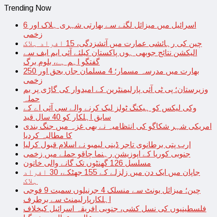
Trending Now
اسرائیل میں میزائل لگنے سے بھارتی شہری ہلاک اور 6
زخمی
چین کی رہائشی عمارت میں آتشزدگی، 15 افراد ہلاک
الیکشن نتائج جوبھی ہوں پاکستان کیلئے آئی ایم ایف سے
گفتگو اہم ہے، بلوم برگ
بھارت میں مدرسہ مسمار؛ 4 مسلمان جاں بحق اور 250
زخمی
وزیرستان؛ پی ٹی آئی پارلیمنٹرین کے امیدوار کی گاڑی پر بم
حملہ
وکی لیکس کو ہیکنگ ٹولز لیک کرنے والے سی آئی اے کے
سابق اہلکار کو 40 سال قید
امریکی شہر شکاگو کی انتظامیہ نے بھی غزہ میں جنگ بندی
کا مطالبہ کردیا
ارب پتی برطانوی تاجر ڈینی لیمبو نے اسلام قبول کرلیا
جنوبی کوریا کے اپوزیشن رہنما چاقو حملے میں زخمی
مسلسل 126 گھنٹوں تک گانے والی خاتون
جاپان میں ایک دن میں زلزلے کے 155 جھٹکے، 30 افراد
ہلاک
چین؛ میزائل یونٹ سے منسلک 4 جرنیلوں سمیت 9 فوجی
اہلکارپارلیمنٹ سے برطرف
فلسطینیوں کی نسل کشی، جنوبی افریقہ اسرائیل کیخلاف