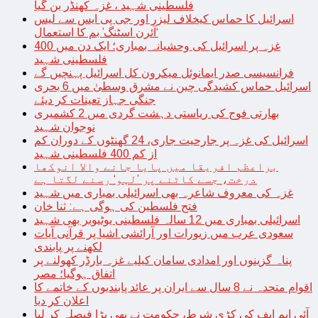
فلسطینی شہید ، غزہ کھنڈر بن گیا
اسرائیل کا حماس کیخلاف لیزر اور جی پی ایس سے لیس
‘آئرن اسٹنگ’ بم کا استعمال
غزہ پر اسرائیل کی وحشیانہ بمباری؛ ایک دن میں 400
فلسطینی شہید
فرانسیسی صدر ایمانوئل میکرون کل اسرائیل پہنچیں گے
اسرائیل حماس کشیدگی چین نے مشرق وسطیٰ میں 6 بحری
جنگی جہاز تعینات کر دیئے
بھارتی فوج کی ریاستی دہشت گردی میں 2 کشمیری
نوجوان شہید
اسرائیل کی غزہ پر جارحیت جاری، 24 گھنٹوں کے دوران کم
از کم 400 فلسطینی شہید
براعظم افریقا میں پایا جانے والا انوکھا
درخت، جسے کاٹنے پر ’لہو‘ رسنے لگتا ہے
غزہ کی معروف شاعرہ بھی اسرائیلی بمباری میں شہید
فتح فلسطین کی ہوگی ہے: ثنا خان
اسرائیلی بمباری میں 12 سالہ فلسطینی یوٹیوبر بھی شہید
سعودی عرب میں زیورات اور آرائشی اشیا پر قرآنی آیات
لکھنے پر پابندی
پناہ گزینوں اور امدادی سامان کیلیے غزہ بارڈر کھولنے پر
اتفاق ہوگیا؛ مصر
اقوام متحدہ نے 8 سال سے ایران پر عائد پابندیوں کے خاتمے کا
اعلان کر دیا
آئی ایم ایف کی کڑی شرط، حکومت نے بھی بڑا فیصلہ کر لیا