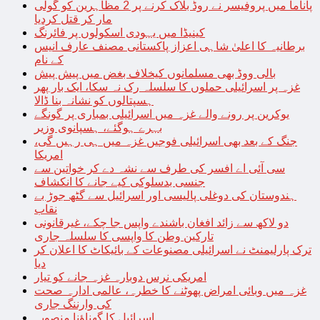
پاناما میں پروفیسر نے روڈ بلاک کرنے پر 2 مظاہرین کو گولی
مار کر قتل کردیا
کینیڈا میں یہودی اسکولوں پر فائرنگ
برطانیہ کا اعلیٰ شاہی اعزاز پاکستانی مصنف عارف انیس
کے نام
بالی ووڈ بھی مسلمانوں کیخلاف بغض میں پیش پیش
غزہ پر اسرائیلی حملوں کا سلسلہ رک نہ سکا، ایک بار پھر
ہسپتالوں کو نشانہ بنا ڈالا
یوکرین پر رونے والے غزہ میں اسرائیلی بمباری پر گونگے
بہرے ہوگئے، ہسپانوی وزیر
جنگ کے بعد بھی اسرائیلی فوجیں غزہ میں ہی رہیں گی،
امریکا
سی آئی اے افسر کی طرف سے نشہ دے کر خواتین سے
جنسی بدسلوکی کیے جانے کا انکشاف
ہندوستان کی دوغلی پالیسی اور اسرائیل سے گٹھ جوڑ بے
نقاب
دو لاکھ سے زائد افغان باشندے واپس جا چکے، غیرقانونی
تارکین وطن کا واپسی کا سلسلہ جاری
ترک پارلیمنٹ نے اسرائیلی مصنوعات کے بائیکاٹ کا اعلان کر
دیا
امریکی نرس دوبارہ غزہ جانے کو تیار
غزہ میں وبائی امراض پھوٹنے کا خطرہ، عالمی ادارہ صحت
کی وارننگ جاری
اسرائیل کا گھناؤنا منصوبہ