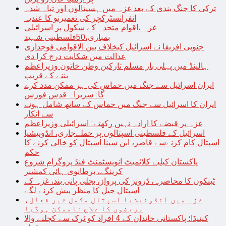
ترکی کا جنگ بندی کے بعد غزہ میں ہسپتالوں اور تباہ شدہ
انفرانسٹرکچر کی تعمیرنو کا عندیہ
غزہ ،اقوام متحدہ کے سکول پر اسرائیلی
بمباری،50فلسطینی شہید
جنوبی افریقا نے اسرائیل کیخلاف بین الاقوامی فوجداری
عدالت میں شکایت درج کرا دی
ہالینڈ میں پہلی بار مسلم تارکین وطن خاتون وزیراعظم
بننے کے قریب
ایران اسرائیل سے جنگ میں حماس کی ہر ممکن مدد کرے
گا: سربراہ قدس فورس
ایران کا اسرائیل سے جنگ میں حماس کے ساتھ شامل ہونے
سے انکار
غزہ پر قبضے کا ارادہ نہیں رکھتے: اسرائیلی وزیراعظم
اسرائیل کے فلسطینی اسپتالوں پر حملےجاری، انڈونیشیا
اسپتال کام کرنےسے قاصر، ابن سینا اسپتال کو خالی کرنے کا
حکم
پاکستان کیلیے کلائمیٹ انویسٹمنٹ فنڈ پروگرام شروع
کرینگے، برطانوی ہائی کمشنر
ٹینکوں کا محاصرہ، ڈرونز کی پرواز، بجلی پانی بند، غزہ کے
اسپتال جیل کا منظر پیش کرنے لگے
غزہ میں انڈونیشیا اسپتال مکمل غیر فعال،
مریضوں کا علاج ناممکن ہوگیا
کینیڈا؛ پاکستانی خاندان کے 4 افراد کو ٹرک سے کچلنے والا