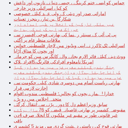
حماس کو ایسے ختم کرینگے ، جیسے دنیا نے نازیوں اور داعش
کو کیا ، اسرائیلی وزیر خارجہ
اماراتی صدر اور دبئی کے ولی عہد کیلئے خصوصی
شکارگاہیں تیار، رینجرز تعینات
غیر ملکی تارکین کو انخلا پر طبی امداد اور
خوراک فراہم کرنے کی ہدایت
پی ٹی آئی کے سینئر رہنما کی بھارتی فوجی آفیسرز سے
ملاقات منظرعام پر آگئی
اسرائیلی ٹک ٹاکرز نے اپنی ویڈیوز میں لاچار فلسطینی خواتین
اور بچوں کا مذاق اُڑایا
ووٹ دینے کیلئے فائر الارم بجانے والے کانگرس مین کو جرمانہ
امریکا:نامعلوم افرادکی فائرنگ،5افرادہلاک
جنگ بندی کیلئے مغرب غزہ میں مزید اور کیا
کرانا چاہتا ہے؟اردوان جنگ بندی کیلئے مغرب
غزہ میں مزید اور کیا کرانا چاہتا ہے؟اردوان
بھارتی ریاست آسام میں دوسری شادی کیلیے حکومت سے
اجازت لازمی قرار
خدارا ! ہمارے بچوں کو بچالیں؛ فلسطینی مندوب اقوام
متحدہ اجلاس میں رو پڑے
سابق وزیراعظم دل کا دورہ پڑنے سے انتقال کرگئے
مقبوضہ کشمیر پر بھارتی غاصبانہ قبضے کو 76 سال ہوگئے
غیر قانونی طور پر مقیم غیر ملکیوں کا انخلا، صرف 4دن
باقی
بھارتی فوج کی ریاستی دہشت گردی میں مزید 5 کشمیری