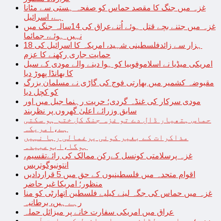
غزہ میں جنگ کا مقصد حماس کو صفحہ ہستی سے مٹانا
ہے، اسرائیل
غزہ میں جتنے بچے قتل ہوئے اُتنےعراق کی 14سالہ جنگ میں
نہیں ہوئے، جمائما
18 ہزار سے زائدفلسطینی شہید، امریکہ کا اسرائیل کی
حمایت جاری رکھنے کا عزم
امریکی میڈیا نے اسلاموفوبیا کو ہوا دینے والے مودی کے سیل
کا بھانڈا پھوڑ دیا
مقبوضہ کشمیر میں بھارتی فوج کی گاڑی نے مسلمان بزرگ
کو کچل دیا
مودی سرکار کی غنڈہ گردی؛ حریت رہنما جیل میں اور
سابق وزرائے اعلیٰ گھروں پر نظربند
حماس ہتھیار ڈال دے تو غزہ جنگ کل ختم ہو سکتی
ہے،امریکہ
مذاکرات کے بغیر کوئی یرغمالی رہا نہیں
ہوگا،ابوعبیدہ
غزہ پرسلامتی کونسل کےرکن ممالک کی رائےتقسیم،
انتونیوگوتریس
اقوام متحدہ میں فلسطینیوں کے حق میں 5 قراردادیں
منظور؛ امریکا غیر حاضر
غزہ میں حماس کی جگہ لینے کیلیے فلسطین اتھارٹی کو منا
رہے ہیں، برطانیہ
عراق میں امریکی سفارت خانے پر میزائل حملہ
غزہ؛ حماس سے لڑائی میں اسرائیل کے سابق آرمی