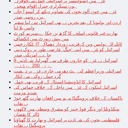
غزہ میں ایمبولینسز پر اسرائیلی حملےسےخوفزدہ
ہوں:سیکرٹری جنرل اقوام متحدہ
غزہ میں خون آلود بچوں کی تصاویر دیکھ کر آنسو آ جاتے
ہیں، روسی صدر
اردن اور بولیویا کے بعد بحرین نے بھی اسرائیل سے اپنا سفیر
واپس بلا لیا
بھارت غیر قانونی اسلحے کا گڑھ بن چکاہے،سپریم کورٹ
میں پیش رپورٹ میں انکشاف
ٹانک اڈہ:پولیس وین کےقریب زوردار دھماکہ,7اہلکارزخمی
اسرائیل کو غزہ میں اپنی ‘جنگ’ عارضی طور پر روک دینی
چاہیے، امریکی صدر
اسرائیل نے غزہ کو چاروں طرف سے گھیرلیا، شہادتیں 9
ہزار 200 ہوگئیں
اسرائیلی وزیراعظم کی ہٹ دھرمی جاری، غزہ پر دہشت
گرد حملے روکنے سے انکار
اسرائیل کا انڈونیشیا اسپتال کے قریب بھی حملہ
اسرائیل ٹینکوں کے غزہ میں داخلے کے خلاف حماس کی
شدید مزمت
پاکستان کے خلاف پروپیگنڈا مہم میں افغان بھارت گٹھ جوڑ
بے نقاب
میکڈونلڈ اور دیگر فوڈ چینز کو مشرق وسطی میں لاکھوں
ڈالر کا نقصان
فلسطینی بچوں کی شہادت پر اسرائیل و بھارت کا گھناؤنا
پروپیگنڈا بے نقاب