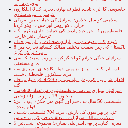
نوجوان شہید
جاسوسی کا الزام ثابت، قطر نے بھارتی بحریہ کے 8 اہلکاروں
کو سزائے موت سنادی
سلامتی کونسل اجلاس؛ اسرائیل کی حمایت میں امریکی
قرارداد کو روس اور چین نے ویٹو کردیا
فلسطینیوں کے حق خودارادیت کی حمایت جاری رکھیں گے،
ترجمان دفتر خارجہ
مُودی کے ہندوستان میں آزادیِ صحافت پر تابڑ توڑ حملے
پاکستان کی چین سمیت مختلف ممالک کیساتھ تجارت میں 8
ارب ڈالر کی گڑبڑ
اسرائیلی جنگی جرائم کو اجاگر کرنے پر ویب سمٹ کے سی
ای او مستعفی
اسرائیل کا غزہ پر بڑے زمینی حملے کا دعویٰ ، بمباری سے
مزید سینکڑوں فلسطینی شہید
افغان شہریوں کی وطن واپسی،مزید 4239 افراد واپس چلے
گئے
اسرائیلی بمباری سے شہید فلسطینیوں کی تعداد 6500 سے
متجاوز، 16 ہزار سے زائد زخمی
فلسطینی 56 سال سے جبر اور گٹھن میں جکڑے ہوئے ہیں؛
اقوامِ متحدہ
غزہ پر پھر بموں کی بارش ، مزید 704 فلسطینی شہید ،
اسلامی ممالک اسرائیل سے تعلقات ختم کریں ، حماس
مغربی کنارے پر بھی اسرائیلی بمباری؛ مجموعی شہادتیں 5