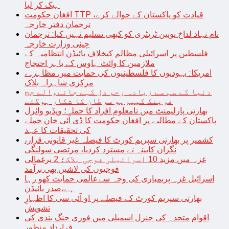
ہیک کر لیا
افغان حکومت TTP قیادت کو پاکستان کے حوالے کرے،
ترجمان دفتر خارجہ
نام نہاد لداخ یونین ٹریٹری کو کبھی تسلیم نہیں کیا: ترجمان
چینی وزارت خارجہ
فلسطین پر اسرائیلی مظالم کیخلاف بائیڈن انتظامیہ کے
ملازمین کا وائٹ ہاوس کے باہر احتجاج
امریکا: یہودیوں کا فلسطینیوں کی حمایت میں مظاہرہ،
مرکزی شاہراہ بلاک
دنیا کے سب سے زیادہ رحم دل کہے جانےوالے جج
فرینک کیپریو سرطان کا شکار ہوگئے
بھارتی پارلیمنٹ میں نامعلوم افراد کا حملہ؛ ویڈیو وائرل
پاکستان کے مطالبے پر افغان حکومت کا ڈی آئی خان حملے
کی تحقیقات کا عہد
کشمیر پر بھارتی سپریم کورٹ کا فیصلہ غیر قانونی قرار،
نگران کابینہ نے مسترد کردیا، مرتضی سولنگی
غزہ میں مزید 10 اسرائیلی فوجی ہلاک؛ 2 یرغمالی
فوجیوں کی لاشیں بھی برآمد
اسرائیل غزہ پربمباری کی وجہ سےعالمی حمایت کھو رہا
ہے،صدر بائیڈن
بھارتی سپریم کورٹ کے فیصلے پر او آئی سی کا اظہارِ
تشویش
اقوام متحدہ کی جنرل اسمبلی میں فوری جنگ بندی کی
قرارداد منظور