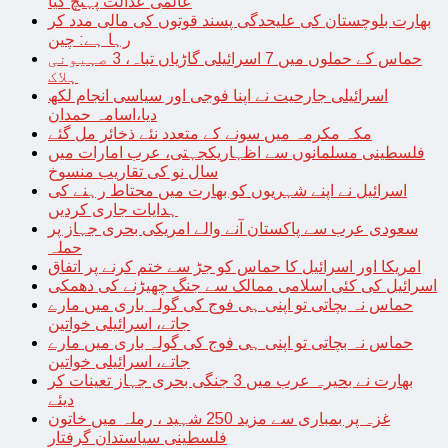
عالمی عدالت پہنچ گیا
بھارت بلوچستان کی علیحدگی پسند قوتوں کی مالی مدد کر
رہا ہے: چین
حماس کے حملوں میں 7 اسرائیلی گاڑیاں تباہ، 3 صہیونی
ہلاک
اسرائیلی جارحیت نے اپنا فوجی اور سیاسی انجام لکھ
دیا،اسامہ حمدان
مکہ مکرمہ میں سونے کے متعدد نئے ذخائر مل گئے
فلسطینی مسلمانوں سے اظہاریکجہتی، عرب امارات میں
سال نو کی تقاریب منسوخ
اسرائیل نے اپنے شہریوں کو بھارت میں محتاط رہنے کی
ہدایات جاری کردیں
سعودی عرب سے پاکستان آنے والے امریکی بحری جہاز پر
حملہ
امریکا اور اسرائیل کا حماس کو جڑ سے ختم کرنے پر اتفاق
اسرائیل کی کئی اسلامی ممالک سے جنگ چھیڑنے کی دھمکی
حماس نہ بچاتی تو اپنی ہی فوج کی گولہ باری میں مارے
جاتے، اسرائیلی خواتین
حماس نہ بچاتی تو اپنی ہی فوج کی گولہ باری میں مارے
جاتے، اسرائیلی خواتین
بھارت نے بحیرہ عرب میں 3 جنگی بحری جہاز تعینات کر
دیئے
غزہ پر بمباری سے مزید 250 شہید ، رملہ میں خاتون
فلسطینی سیاستدان گرفتار