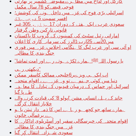
کارگل اور لداخ میں مظاہرے،مقبوضہ کشمیر پر بھارتی
فوجی قبضےکو 76 سال مکمل
اسرائیلی برّی فوج کی غزہ میں داخل ہونے کی کوشش؛
افسر سمیت 5 فوجی ہلاک
سعودی عرب ، ایک ہفتے کے دوران 17 ہزار ، 305 غیر
قانونی تارکین وطن گرفتار
اماراتی رئیل سٹیٹ کی کمپنیوں کے گروپ کا پاکستان
میں20سے 25ارب ڈالرز کی سرمایہ کاری کا اعلان
او آئی سی اور عرب لیگ کا ہنگامی اجلاس، غزہ میں فوری
جنگ بندی کا مطالبہ
’’یا رسول اللہﷺ! ہمارے ٹکڑے ہوتے رہے اور امت تماشا
دیکھتی رہی‘‘
اب ایک ہی ویزےپر6خلیجی ممالک کاسفر ممکن
دنیا میں کوئی جہنم ہے تو وہ غزہ ہے ، اقوام متحدہ
اسرائیل اور حماس کے درمیان قیدیوں کے تبادلے کا معاہدہ
طے پا گیا
چاند کے پہلے انسانی مشن ’اپولو 8‘ کی قیادت کرنے والے
خلاباز انتقال کرگئے
ہمارے ساتھ جو کچھ ہو رہا ہے اس کا ذمہ دار نیتن یاہو
ہے، یرغمالی خاتون
اقوام متحدہ کی خیرسگالی سفیر اور آسٹریلوی اداکارہ کا
غزہ میں جنگ بندی کا مطالبہ
سعودی شہزادہ انتقال کر گیا