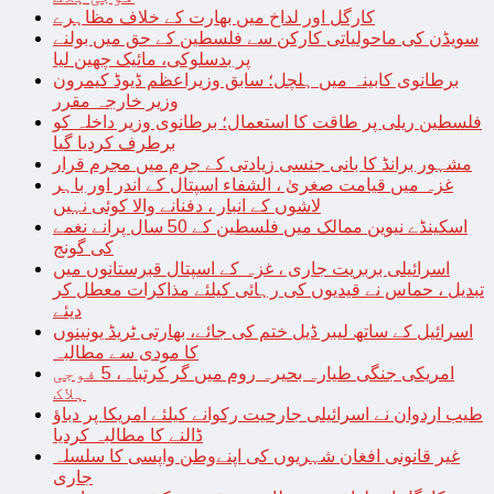
کارگل اور لداخ میں بھارت کے خلاف مظاہرے
سویڈن کی ماحولیاتی کارکن سے فلسطین کے حق میں بولنے
پر بدسلوکی، مائیک چھین لیا
برطانوی کابینہ میں ہلچل؛ سابق وزیراعظم ڈیوڈ کیمرون
وزیر خارجہ مقرر
فلسطین ریلی پر طاقت کا استعمال؛ برطانوی وزیر داخلہ کو
برطرف کردیا گیا
مشہور برانڈ کا بانی جنسی زیادتی کے جرم میں مجرم قرار
غزہ میں قیامت صغریٰ ، الشفاء اسپتال کے اندر اور باہر
لاشوں کے انبار ، دفنانے والا کوئی نہیں
اسکینڈے نیوین ممالک میں فلسطین کے 50 سال پرانے نغمے
کی گونج
اسرائیلی بربریت جاری ، غزہ کے اسپتال قبرستانوں میں
تبدیل ، حماس نے قیدیوں کی رہائی کیلئے مذاکرات معطل کر
دیئے
اسرائیل کے ساتھ لیبر ڈیل ختم کی جائے، بھارتی ٹریڈ یونینوں
کا مودی سے مطالبہ
امریکی جنگی طیارہ بحیرہ روم میں گر کرتباہ، 5 فوجی
ہلاک
طیب اردوان نے اسرائیلی جارحیت رکوانے کیلئے امریکا پر دباؤ
ڈالنے کا مطالبہ کردیا
غیر قانونی افغان شہریوں کی اپنےوطن واپسی کا سلسلہ
جاری