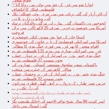
اقوام متحدہ
“ایوارڈ شو میں غزہ کے حق میں بولنے سے روکا گیا”؛
فلسطینی فنکار کا انکشاف
آن لائن آرڈر کی گئی بریانی میں سے ‘مری ہوئی چھپکلی’ نکل
آئی، ویڈیو نے دل دہلا دیے
انجوجس دن پاکستان گئی ہمارے لیے مرگئی،والدگیان پرساد
امریکا میں خوبصورت جزیرہ صرف 25 لاکھ ڈالرز میں برائے
فروخت
کینیڈا جانے کے خواہش مندوں کیلئے خوشخبری
امریکا میں اسرائیلی قونصلیٹ کے باہر خاتون کی خودسوزی
اقوام متحدہ کا پھر غزہ میں فوری جنگ بندی کا مطالبہ
غزہ میں اسرائیلی بمباری میں مزید 131 فلسطینی شہید
جنگ بندی ختم ہوتے ہی اسرئیل کے غزہ پر دوبارہ حملے،
بچوں سمیت 37 فلسطینی شہید
پاکستانی سفیر سلجوق مستنصر کیمیائی ہتھیاروں کی
سالانہ کانفرنس کے چیئرپرسن منتخب
جنگ بندی ختم ہوتے ہی اسرائیل کے غزہ پر وحشیانہ حملے،
بچوں سمیت 32 فلسطینی شہید
جرمن صدر طیارے کے دروازے پر آدھے گھنٹے قطری میزبانوں
کی راہ تکتے رہے
امریکی فوجی طیارہ جاپان کے سمندر میں
گرکرتباہ ہوگیا
امیرِ کویت 86 سالہ شیخ نواف الاحمد کی اچانک طبیعت بگڑ
گئی؛ اسپتال میں داخل