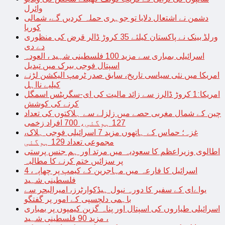
وائرل
دشمن نے اشتعال دلایا تو جوہری حملہ کردیں گے، شمالی
کوریا
ورلڈ بینک نے پاکستان کیلئے 35 کروڑ ڈالر قرض کی منظوری
دے دی
اسرائیلی بمباری سے مزید 100 فلسطینی شہید ، العودہ
اسپتال فوجی بیرک میں تبدیل
امریکا میں نئی سیاسی تاریخ، سابق صدر ٹرمپ الیکشن لڑنے
کیلیے نااہل
امریکا:1 کروڑ ڈالرز سے زائد مالیت کی ای-سگریٹس اسمگل
کرنے کی کوشش
چین کے شمال مغربی حصے میں زلزلے سے ہلاکتوں کی تعداد
127 ہوگئی، 700 افراد زخمی
غزہ؛ حماس کے ہاتھوں مزید 7 اسرائیلی فوجی ہلاک،
مجموعی تعداد 129 ہوگئی
اطالوی وزیراعظم کا سعودیہ میں مرتد اور ہم جنس پرستی
پر سزائیں ختم کرنے کا مطالبہ
اسرائیل کا فارعہ میں مہاجرین کے کیمپ پر چھاپہ، 4
فلسطینی شہید
یواےای کے سفیر کا دورہ نیول ہیڈکوارٹرز، امیرالبحر سے
باہمی دلچسپی کے امور پر گفتگو
اسرائیلی طیاروں کی اسپتال اور پناہ گزین کیمپوں پر بمباری
، مزید 90 فلسطینی شہید