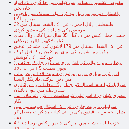
مقبوضہ کشمیر ، مسافر بس کھائی میں جا گری ، 30 افراد
جاں بحق
پاکستان دنیا بھرمیں پیاز پیداکرنے والے ممالک میں پانچویں
نمبر پر آ گیا
فلسطینی ہلال احمر نے غزہ کے الشفا اسپتال میں 32
مریضوں کی شہادت کی تصدیق کردی
جنسی حملہ کیس میں بے گناہ 35 سال سزا کاٹنے والے قیدی
کیلیے لاکھوں ڈالرز زرتلافی
غزہ کے الشفا ہسپتال میں 179 لاشوں کی اجتماعی تدفین
ترکیہ میں شوہر کی بیوی اور 3 بچوں کو قتل کرکے
خودکشی کی کوشش
برطانیہ میں دیوالی کی آتش بازی سے گھر جل کر خاکستر؛
بچوں سمیت 5 افراد ہلاک
اسرائیلی بمباری میں نومولودوں سمیت 179 مریض ملبے
میں دفن ہوگئے، ڈائریکٹر الشفا
اسرائیل کو الشفا اسپتال کو بچانا ہوگا، معاملے پر اسرائیلیوں
سے رابطے میں ہوں، بائیڈن
مصری کھلاڑی کا اسرائیلی کو شکست دے کر ہاتھ ملانے سے
انکار
اسرائیلی بربریت جاری ، غزہ کے اسپتال قبرستانوں میں
تبدیل ، حماس نے قیدیوں کی رہائی کیلئے مذاکرات معطل کر
دیئے
حزب اللہ نے شام میں امریکی اڈے پر راکٹس برسا دیئے؛ 4
فوجی ہلاک