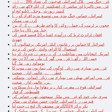
غزہ جنگ میں ہلاک اسرائیلی فوجیوں کی تعداد 395 ہوگئی
غزہ میں ڈائیریا اور سانس کے انفیکشنز کے ایک لاکھ سے زائد
کیسز رپورٹ ہوچکے: ڈبلیو ایچ او
اسرائیل، حماس جنگ بندی میں توسیع مزید افراد کو رہا
کرنے سے ممکن
‘ججوں پر ٹرمپ کے حملے روکنے کا واحد طریقہ ہے کہ انہیں
جیل میں ڈال دیا جائے’
افغان ٹرانزٹ ٹریڈ کی درآمدی اشیا پر10 فیصد فیس کی
چھوٹ
اسرائیل کا حماس پر رعایتوں کیلئے امریکی یرغمالیوں کے
استعمال کا الزام، وائٹ ہاؤس کی تردید
امریکہ انتخابات میں مداخلت نہ کرے، روس نے خبردار کر دیا
جسے اللہ رکھے؛ غزہ میں گھر کے ملبے سے37 دن بعد
نومولود زندہ مل گیا
غزہ میں بمباری سے زیادہ لوگوں کی بیماریوں سے موت کا
خطرہ ہے, عالمی ادارہ صحت
غزہ میں امراض پھیلنے سے بمباری سے زیادہ اموات ہوسکتی
ہیں، عالمی ادارہ صحت
اسرائیلی فوج نے مغربی کنارے پر دھاوا بول دیا، سیکڑوں
فلسطینی گرفتار
میری بیٹی خود کو غزہ میں ملکہ سمجھتی تھی، حماس کی
قید سے رہا اسرائیلی خاتون حسن سلوک سے متاثر
بکر پرائز 2024آئرش مصنف پال لنچ نے جیت لیا
اسرائیلی یرغمالی حماس کے سربراہ کے حسن سلوک کے