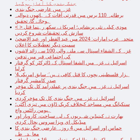
جنگ بندی کا آغاز ہوگیا
غزہ میں عارضی جنگ بندی
برطانیہ 110 برس میں قدرتی آفات کے ہاتھوں دیوالیہ
ہوجائے گا، تحقیق
< > مودی کیلیے نئی پریشانی؛ امریکا نے سکھ رہنما قتل
سازش کی تحقیقات شروع کردیں
متحدہ عرب امارات: 2024 میں عید الفطر اور عید الاضحیٰ
سمیت دیگر تعطیلات کا اعلان
غزہ کے الشفاء اسپتال سے ملنے والی 100 سے زائد لاشوں
کی اجتماعی قبر میں تدفین
اسرائیل نے غزہ میں الشفا اسپتال کے ڈائرکٹر کو گرفتار
کرلیا
‘4ہزار فلسطینی بچوں کا قتل کافی نہیں’: سابق امریکی
صدر کامشیر گرفتار
اسرائیل نے غزہ میں جنگ بندی پر عملدرآمد کل تک مؤخر
کردیا
اسرائیل نے غزہ میں جنگ بندی کل تک مؤخرکردی
سنکیانگ میں مساجد کیخلاف کریک ڈاؤن میں تیزی آگئی؛
ہیومن رائٹس واچ
بھارت نے کینیڈین شہریوں کے لیے سیاحت، کاروبار اور
میڈیکل ای ویزا سروس بحال کردی
حماس اور اسرائیل میں 4 روزہ عارضی جنگ بندی کا
معاہدہ طے
امریکہ میں پاکستانی طلباء کی تعداد میں 16 فیصد اضافہ