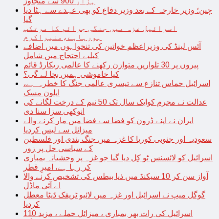
ہزار 900 سے متجاوز
چین؛ وزیر خارجہ کے بعد وزیر دفاع کو بھی عہدے سے ہٹا دیا
گیا
اسرائیل غزہ میں جنگی جرائم کا مرتکب
ہورہاہے،منیراکرم
آئس لینڈ کی وزیراعظم خواتین کی تنخواہوں میں اضافے
کیلیے احتجاج میں شامل
پیروں پر 30 تلواریں متوازن رکھنے کا عالمی ریکارڈ قائم
کیا خاموشی ہمیں بچا لے گی؟
اسرائیل حماس تنازع سے تیسری عالمی جنگ کا خطرہ ہے،
ایلون مسک
عدالت نے مجرم کوایک سال تک 50 نیم کے درخت لگانے کی
انوکھی سزا سنا دی
ایران نے اپنے ڈرون کو فضا سے فضا میں مار کرنے والے
میزائل سے لیس کردیا
سعودیہ اور جنوبی کوریا کا غزہ میں جنگ بندی اور فلسطین
کے سیاسی حل پر زور
اسرائیل کو لائسنس ٹو کِل دیا گیا جو غزہ پر وحشیانہ بمباری
کر رہا ہے، امیرِ قطر
آواز سن کر 10 سیکنڈ میں ذیا بیطس کی تشخیص کرنے والا
اے آئی ماڈل
گوگل میپ نے اسرائیل اور غزہ میں لائیو ٹریفک ڈیٹا معطل
کردیا
اسرائیل کی رات بھر بمباری ، میزائل حملے ، مزید 110