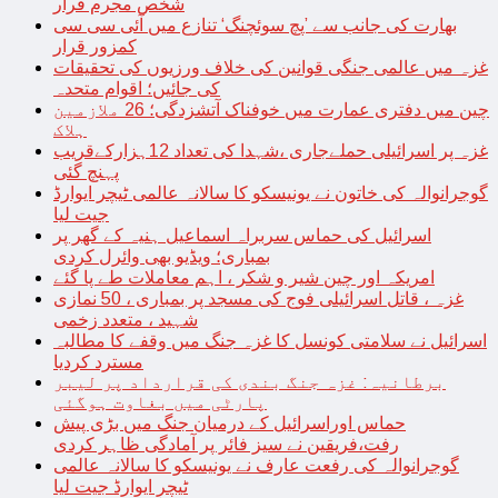
شخص مجرم قرار
بھارت کی جانب سے ’پچ سوئچنگ‘ تنازع میں آئی سی سی
کمزور قرار
غزہ میں عالمی جنگی قوانین کی خلاف ورزیوں کی تحقیقات
کی جائیں؛ اقوام متحدہ
چین میں دفتری عمارت میں خوفناک آتشزدگی؛ 26 ملازمین
ہلاک
غزہ پر اسرائیلی حملےجاری ،شہدا کی تعداد 12ہزارکےقریب
پہنچ گئی
گوجرانوالہ کی خاتون نے یونیسکو کا سالانہ عالمی ٹیچر ایوارڈ
جیت لیا
اسرائیل کی حماس سربراہ اسماعیل ہنیہ کے گھر پر
بمباری؛ ویڈیو بھی وائرل کردی
امریکہ اور چین شیر و شکر ، اہم معاملات طے پا گئے
غزہ ، قاتل اسرائیلی فوج کی مسجد پر بمباری ، 50 نمازی
شہید ، متعدد زخمی
اسرائیل نے سلامتی کونسل کا غزہ جنگ میں وقفے کا مطالبہ
مسترد کردیا
برطانیہ: غزہ جنگ بندی کی قرارداد پر لیبر
پارٹی میں بغاوت ہوگئی
حماس اوراسرائیل کے درمیان جنگ میں بڑی پیش
رفت،فریقین نے سیز فائر پر آمادگی ظاہر کردی
گوجرانوالہ کی رفعت عارف نے یونیسکو کا سالانہ عالمی
ٹیچر ایوارڈ جیت لیا