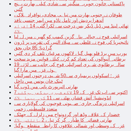
پاکستانی خاتون جویریہ منگیتر سے شادی کیلیے بھارت پہنچ
گئیں
طوفان نے جنوبی بھارت میں تباہی مچادی، نوافراد ہلاک ،
آندھرا پردیش اور تامل ناڈو میں ایمر جنسی نافذ
تھائی لینڈ میں ڈبل ڈیکر بس درخت سے ٹکرا گئی، 14 افراد
ہلاک
اسرائیلی فوج نے جبالیہ پناہ گزین کیمپ کو گھیرے میں لے لیا
نائیجیریا کی فوج نے غلطی سے میلاد النبی کی تقریب پر ڈرون
گرا دیا؛ 85 جاں بحق
یورپ میں برڈ فلو پھیل گیا ، لاکھوں مرغیاں تلف کر دی گئیں
برطانیہ آنیوالوں کی تعداد کم کرنے کیلئے قوانین مزید سخت
19 سالہ برطانوی شہری اسرائیلی فوج کی جانب سے لڑتے
ہوئے غزہ میں مارا گیا
غزہ؛ اسکولوں پربمباری سے50 شہید، درجنوں اسرائیلی
ٹینک خان یونس میں داخل
بھارتی ائیرپورٹ پانی میں ڈوب گیا
7 اکتوبر سے اب تک غزہ کے 19 لاکھ شہری بے گھر ہوگئے
انڈونیشیا: آتش فشاں پھٹنے سے 11 کوہ پیما ہلاک
اسرائیلی درندگی جاری: صہیونی فوجیوں کی گولاباری سے
متعدد فلسطینی زخمی
خضدار کے علاقے وڈھ اور گردونواح میں زلزلے کے جھٹکے
بھارتی فضائیہ کا طیارہ گر کر تباہ، 2پائلٹس ہلاک
غزہ کے وسطی اور شمالی علاقوں کا رابطہ منقطع ہوگیا: