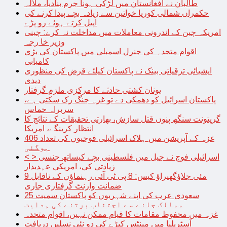
طالبان نے افغانستان میں لڑکی ہونا جرم بنادیا، ملالہ
حکمراں شمالی کوریا خواتین سے زیادہ بچے پیدا کرنے کی
اپیل کرتے ہوئے رو پڑے
امریکہ چین کے اندرونی معاملات میں مداخلت نہ کرے: چینی
وزیر خا رجہ
اقوام متحدہ کی جنرل اسمبلی میں پاکستان کی بڑی
کامیابی
ایشیائی ترقیاتی بینک نے پاکستان کیلئے قرض کی منظوری
دیدی
یونان کشتی حادثے کا مرکزی ملزم گرفتار
پاکستان اسرائیل کو دھمکی دے تو غزہ جنگ رک سکتی ہے،
سربراہ حماس
گرپتونت سنگھ پنوں قتل سازش، بھارتی تحقیقات کے نتائج کا
انتظار کرینگے، امریکا
غزہ کے آپریشن میں ہلاک اسرائیلی فوجیوں کی تعداد 406
ہوگئی
< > اسرائیلی فوج نے جیل میں فلسطینی بچے کیساتھ جنسی
زیادتی کی، امریکی عہدیدار
9 مئی جلاؤگھیراؤ کیس: 8 پی ٹی آئی رہنماؤں کے ناقابل
ضمانت وارنٹ گرفتاری جاری
سعودی عرب کی اپنے شہریوں کو پاکستان سمیت 25
ممالک جانے سے اجتناب برتنے کی ہدایت
غزہ میں محفوظ مقامات کا قیام ممکن نہیں، اقوام متحدہ
آسٹریلیا میں مینٹس کیڑے کی دو نئی نسلیں دریافت