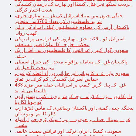
ہردیپ سنگھ نجر قتل، کینیڈا اور بھارت کے درمیان کشیدگی
شدت اختیار کرگئی
جنگی جنون میں مبتلا اسرائیل کی غزہ پربمباری جاری،
شہید فلسطینیوں کی تعداد 3700سے متجاوز
پاکستان آرمی کی مظلوم فلسطینیوں کیلئے امداد کی پہلی
کھیپ روانہ
اسرائیل کو ہلاکت خیز ہتھیاروں کی فراہمی پر امریکی
محکمہ خارجہ کا اعلیٰ افسر مستعفی
سعودی گول کیپر راغد النجار کا فلسطینیوں سے اظہار یک
جہتی
پاکستان غزہ کے معاملے پراقوام متحدہ کی جنرل اسمبلی
میں بحث کا خواہاں
سعودی ولی عہد کا یونانی اور جاپانی وزراء اعظم کو فون،
حماس اسرائیل کشیدگی کم کرانے پر اتفاق
غزہ کے پناہ گزین کیمپ پر اسرائیلی حملے میں مزید 433
فلسطینی شہید
دل کا دورہ پڑنے کا ڈرامہ رچا کر شہری نے کئی ریستورانوں
کو چونا لگا دیا
بیجنگ: چینی کمپنی اور پاکستان ریفائنری کے مابین ڈیڑھ ارب
ڈالر کا ایم او یو سائن
غزہ ہسپتال حملے پر خوفزدہ ہوں: سیکریٹری جنرل اقوامِ
متحدہ
سعودیہ، کینیڈا , ایران، ترکیہ اور فرانس سمیت عالمی