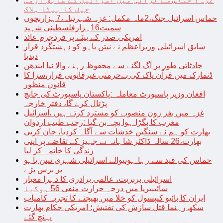
چیف کا بیٹا ہلاک
حماس اسرائیل جنگ،2ماہ مکمل: غزہ شہرتباہ،7ہزاربچوں
سمیت16ہزارفلسطینی شہید
امریکی صدر کے بیٹے پر فردجرم عائد
سابق اسرائیلی وزیراعظم نے نیتن یاہو کو دہشتگرد قرار
دیدیا
حادثاتی طور پر آگ لگنے سے محفوظ رہنے والا نیا ایندھن
ڈنمارک میں قرآن پاک کی بےحرمتی غیرقانونی قرار،سزا کا
قانون منظور
افغان وزیر پاسپورٹ معاملہ :پاکستان پاسپورٹ کی جانچ
پڑتال کرے گا، دفتر خارجہ
غزہ میں بفر زون منصوبے کو مسترد کرتے ہیں ،اسرائیل
مغرب کا بگڑا ہوا بچہ بن گیا :رجب طیب اردوان
بھارت کو ہم نے سنگین خدشات سے آگاہ کردیا، جان کربی
بھارت،26 سالہ ڈاکٹر شاہانہ نے جہیز کے تقاضے پر اپنی
زندگی کا خاتمہ کر لیا
حماس کی قید سے رہا ہونیوالے اسرائیلی شہری نیتن یاہو
پر برس پڑے
اسرائیلی بربریت، عالمی برادری کا دہرا معیار
سائیبیریا میں درجہ حرارت منفی 56 ہوگیا
ایران کا بائیو کیپسول کو خلا میں بھیجنے کا تجربہ کامیاب
سکھ رہنما قتل سازش کی تفتیش؛ امریکی حکام بھارت
پہنچ گئے