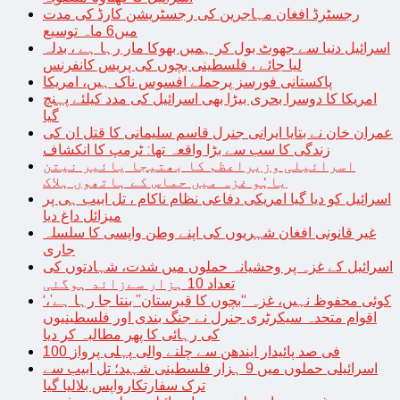
رجسٹرڈ افغان مہاجرین کی رجسٹریشن کارڈ کی مدت
میں6 ماہ توسیع
اسرائیل دنیا سے جھوٹ بول کر ہمیں بھوکا مار رہا ہے ، بدلہ
لیا جائے ، فلسطینی بچوں کی پریس کانفرنس
پاکستانی فورسز پرحملے افسوس ناک ہیں، امریکا
امریکا کا دوسرا بحری بیڑا بھی اسرائیل کی مدد کیلئے پہنچ
گیا
عمران خان نے بتایا ایرانی جنرل قاسم سلیمانی کا قتل ان کی
زندگی کا سب سے بڑا واقعہ تھا: ٹرمپ کا انکشاف
اسرائیلی وزیراعظم کا بھتیجا یائیر نیتن
یاہُو غزہ میں حماس کے ہاتھوں ہلاک
اسرائیل کو دیا گیا امریکی دفاعی نظام ناکام ، تل ابیب ہی پر
میزائل داغ دیا
غیر قانونی افغان شہریوں کی اپنے وطن واپسی کا سلسلہ
جاری
اسرائیل کے غزہ پر وحشیانہ حملوں میں شدت، شہادتوں کی
تعداد 10 ہزار سےزائد ہوگئی
‘کوئی محفوظ نہیں، غزہ “بچوں کا قبرستان” بنتا جا رہا ہے’،
اقوام متحدہ سیکرٹری جنرل نے جنگ بندی اور فلسطینیوں
کی رہائی کا پھر مطالبہ کر دیا
100 فی صد پائیدار ایندھن سے چلنے والی پہلی پرواز
اسرائیلی حملوں میں 9 ہزار فلسطینی شہید؛ تل ابیب سے
ترک سفارتکارواپس بلالیا گیا