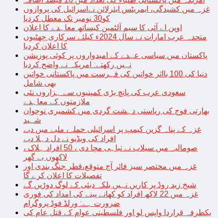
غزہ میں کشیدگی، ایمریٹس ایئرلائن نےاسرائیل کی پروازوں
کو30 نومبر تک معطل کردیا
اوپن اے آئی کا سیم آلٹمین کیساتھ معاہدے کا اعلان
متحدہ عرب امارات نے سال 2024ء کیلئے سرکاری چھٹیوں
کا اعلان کردیا
پاکستان میں سیاسی عہدے کے امیدواروں پر کوئی پوزیشن
نہیں رکھتے: امریکہ نے واضح کردیا
دنیا کی 100 بااثر خواتین کی فہرست میں پاکستانی خواتین
بھی شامل
سعودی عرب کی پانچ بڑی کمپنیوں سے ہزاروں نئی
ملازمتوں کے معاہدے
بھارتی فوج کی ریاستی دہشت گردی میں کشمیری نوجوان
شہید
غزہ کے پناہ گزین کیمپ پر اسرائیلی حملہ، ملبے میں دبے
افراد کی ویڈیو نے دل دہلا دیے
صومالیہ میں سیلاب نے تباہی مچا دی ، 50 افراد ہلاک ،
لاکھوں بے گھر
غزہ میں مختصر سیز فائر آج متوقع،قطر جنگ بندی اور
تفصیلات کا اعلان کرے گا
شیخ زید روڈ پر کاریں نہیں بلکہ دبئی کے لوگ دوڑیں گے
غزہ میں 22 لاکھ افراد کو کھانے پینے کی امداد کی فوری
ضرورت ہے: ورلڈ فوڈ پروگرام
یکطرفہ قراردا واپس لو اور فلسطینی عوام کے قتل عام کی