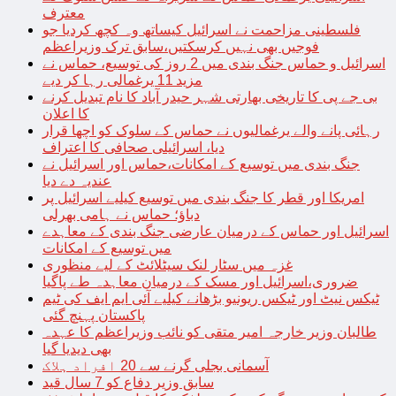
معترف
فلسطینی مزاحمت نے اسرائیل کیساتھ وہ کچھ کردیا جو
فوجیں بھی نہیں کرسکتیں،سابق ترک وزیراعظم
اسرائیل و حماس جنگ بندی میں 2 روز کی توسیع، حماس نے
مزید 11 یرغمالی رہا کر دیے
بی جے پی کا تاریخی بھارتی شہر حیدر آباد کا نام تبدیل کرنے
کا اعلان
رہائی پانے والے یرغمالیوں نے حماس کے سلوک کو اچھا قرار
دیا، اسرائیلی صحافی کا اعتراف
جنگ بندی میں توسیع کے امکانات،حماس اور اسرائیل نے
عندیہ دے دیا
امریکا اور قطر کا جنگ بندی میں توسیع کیلیے اسرائیل پر
دباؤ؛ حماس نے ہامی بھرلی
اسرائیل اور حماس کے درمیان عارضی جنگ بندی کے معاہدے
میں توسیع کے امکانات
غزہ میں سٹار لنک سیٹلائٹ کے لیے منظوری
ضروری،اسرائیل اور مسک کے درمیان معاہدہ طے پاگیا
ٹیکس نیٹ اور ٹیکس ریونیو بڑھانے کیلیے آئی ایم ایف کی ٹیم
پاکستان پہنچ گئی
طالبان وزیر خارجہ امیر متقی کو نائب وزیراعظم کا عہدہ
بھی دیدیا گیا
آسمانی بجلی گرنے سے 20 افراد ہلاک
سابق وزیر دفاع کو 7 سال قید