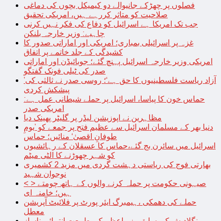
فصلوں پر چھڑکے جانیوالے دو کیمیکل بچوں کی دماغی
صلاحیت کو متاثر کررہے ہیں، امریکی تحقیق
جب تک امریکا ہے اسرائیل کو دفاع کی فکر نہیں کرنی
چاہیے: وزیر خارجہ بلنکن
غزہ پر اسرائیلی بمباری؛ امریکی اور اماراتی صدور کا
کشیدگی کے جلد خاتمے پر اتفاق
امریکی وزیر خارجہ اسرائیل پہنچ گئے؛ جوبائیڈن اور اماراتی
صدر کی ٹیلی فونک گفتگو
’آزاد ریاست فلسطینیوں کا حق ہے‘؛ روسی صدر نے ثالثی کی
پیشکش کردی
حماس خون کا پیاسا، اسرائیل پر حملے شیطانی عمل ہے:
امریکی صدر
مظاہرین نے اپوزیشن لیڈر پر گلیٹر پھینک دیا
دنیا بھر کے مسلمان اسرائیل سے عظیم فتح پر جمعے کو ’یومِ
طوفانِ اقصیٰ‘ منائیں؛ حماس
اسرائیل میں سائرن بج گئے،حماس کا عسقلان کے رہائشیوں
کو شہر چھوڑنے کا الٹی میٹم
بھارتی فوج کی ریاستی دہشت گردی میں مزید 2 کشمیری
نوجوان شہید
< > صیہونی حکومت پر حملہ کرنے والوں کے ہاتھ چومتے
ہیں؛ خامنہ ای
حملے کی دھمکی ،ہیمبرگ ایئر پورٹ پر فلائیٹ آپریشن
معطل
بنگلادیش کی سابق وزیراعظم کی طبیعت انتہائی ناساز