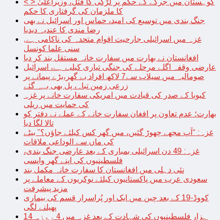
< > کوہستان میں جرگے کے حکم پر لڑکی کا قتل، وزیراعلیٰ
کا ملزمان کی گرفتاری کا حکم
جنگ بندی میں توسیع کی امید، حماس اور اسرائیل نے بھی
رضا مندی کا عندیہ دیدیا
غزہ میں اسرائیلی جارحیت اقوام متحدہ کی ناکامی ہے,
سنی علما کونسل
افغانستان نے بھارت میں سفارت خانہ مستقل بند کر دیا
عارضی وقفہ اگلے مرحلے کی جنگی تیاری کیلیے ہے، اسرائیل
صومالیہ میں سیلاب سے7 لاکھ افراد بے گھر،بڑے پیمانے پر
زرعی زمین تباہ، پل بھی بہہ گئے
کیوبا کے صدر کی قیادت میں امریکی سفارت خانے پر غزہ
کی حمایت میں ریلی
بھارت؛ عدم تعاون پر افغان سفارت خانے کے عملے نے دفتر کو
تالا لگا دیا
غزہ: “آپ مجھے چھوڑ گئیں، میں گھر کس کیلئے جاؤں؟” بیٹے
کی ماں سے الوداعی ملاقات
غزہ: 49 دن اسرائیلی بمباری کے بعد عارضی جنگ بندی،
فلسطینیوں کی اپنے گھر واپسی
نئی دہلی میں افغانستان کا سفارت خانہ مکمل بند
سعودی عرب میں پاکستانیوں کیلئے نوکریوں کے معاملے پر
مزید پیشرفت
کووڈ-19 کے بعد چین میں ایک اور پُراسرار قسم کی بیماری
پھیلنے لگی
14 ہزار فلسطینیوں کی شہادت کے بعد غزہ میں 4 روزہ