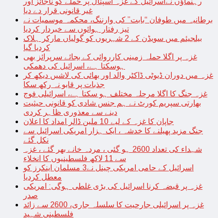
رہنماؤں نےاسرائیل کے غزہ اسپتال پر حملے کو ناجائز اور
غیر قانونی قرار دے دیا
برطانیہ میں طوفان “بابت” کی وارننگ، محکمہ موسمیات نے
تیز رفتار ہوائوں سے خبردار کردیا
بیلجیئم میں سویڈن کے 2 شہریوں کو گولیاں مارکر ہلاک
کردیا گیا
غزہ پر اگلا حملہ زمینی کارروائی کے بجائے سرپرائز بھی
ہوسکتا ہے، اسرائیل کی دھمکی
غزہ میں دوران ڈیوٹی ڈاکٹر والد اور بھائی کی لاشیں دیکھ کر
جذبات پر قابو نہ رکھ سکا
غزہ جنگ کا اگلا مرحلہ مختلف ہو سکتا ہے، اسرائیلی فوج
بھارتی سپریم کورٹ نے ہم جنس شادی کو قانونی حیثیت
دینے سے معذوری ظاہر کردی
جاپان کا غزہ کے لیے 10 ملین ڈالر امداد کا اعلان
جنگ مزید پھیلنے کا خدشہ ، ایک ہزار امریکی اسرائیل سے
نکل گئے
شہداء کی تعداد 2600 ہو گئی ، مردہ خانے بھر گئے ، غزہ
سے 11 لاکھ فلسطینیوں کا انخلاء
اسرائیل کے حامی امریکی چینل نے3 مسلمان اینکرز کو
معطل کردیا
غزہ پر قبضہ کرنا اسرائیل کی بڑی غلطی ہوگی: امریکی
صدر
غزہ پر اسرائیلی جارحیت کا سلسلہ جاری، 2600 سے زائد
فلسطینی شہید