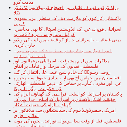
مذمت کرو
ورلڈ کرکپ کپ کے فائنل میں احتجاج کرنیوالا بھی ٹک ٹاکر
نکلا
پاکستانی کارکنوں کو ملازمت دینے کے منتظر ہیں، سعودی
کمپنی
اسرائیلی فوج نے غزہ کے انڈونیشین اسپتال کا بھی محاصرہ
کر لیا ، بمباری سے مزید 32 شہید
یمنی فضائیہ نے اسرائیلی جہاز کو قبضے میں لینے کی ویڈیو
جاری کردی
اسرائیل سے جنگ بندی معاہدے کے قریب ہیں،
اسماعیل ہنیہ
مذاکرات میں اہم پیشرفت ، اسرائیلی یرغمالیوں اور
فلسطینی قیدیوں کے مرحلہ وار تبادلے پر اتفاق
روضہ رسولؐ کے خادم شیخ عبدہ علی انتقال کر گئے
افغانستان میں خواتین آج بھی اپنے بنیادی حقوق سے محروم
غزہ اور مغربی کنارے پر حماس کی نہیں فلسطینی اتھارٹی
کی حکومت ہوگی؛ امریکا
پاکستان پر اسرائیل کو اسلحہ فراہمی کے گھناؤنے الزام کی
حقیقت آشکارپاکستان پر اسرائیل کو اسلحہ فراہمی کے
گھناؤنے الزام کی حقیقت آشکار
امریکی سفیرڈونلڈ بلوم کی سیاستدانوں سے ملاقاتوں پر
اعلامیہ جاری
فلسطین: قبل از وقت پیدا ہونیوالے نوزائیدہ بچوں کی موت
پر ارمینا خان رو پڑیں