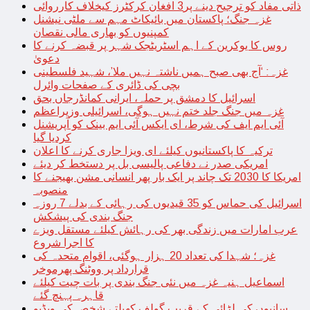
ذاتی مفاد کو ترجیح دینے پر3 افغان کرکٹرز کیخلاف کارروائی
غزہ جنگ؛ پاکستان میں بائیکاٹ مہم سے ملٹی نیشنل
کمپنیوں کو بھاری مالی نقصان
روس کا یوکرین کے اہم اسٹریٹجک شہر پر قبضہ کرنے کا
دعویٰ
غزہ: ‘آج بھی صبح ہمیں ناشتہ نہیں ملا’، شہید فلسطینی
بچی کی ڈائری کے صفحات وائرل
اسرائیل کا دمشق پر حملہ، ایرانی کمانڈرجاں بحق
غزہ میں جنگ جلد ختم نہیں ہوگی، اسرائیلی وزیراعظم
آئی ایم ایف کی شرط، ای ایکس آئی ایم بینک کو آپریشنل
کردیا گیا
ترکیہ کا پاکستانیوں کیلئے ای ویزا جاری کرنے کا اعلان
امریکی صدر نے دفاعی پالیسی بل پر دستخط کر دیئے
امریکا کا 2030 تک چاند پر ایک بار پھر انسانی مشن بھیجنے کا
منصوبہ
اسرائیل کی حماس کو 35 قیدیوں کی رہائی کے بدلے 7 روزہ
جنگ بندی کی پیشکش
عرب امارات میں زندگی بھر کی رہائش کیلئے مستقل ویزے
کا اجرا شروع
غزہ؛ شہدا کی تعداد 20 ہزار ہوگئی، اقوام متحدہ کی
قرارداد پر ووٹنگ پھرموخر
اسماعیل ہنیہ غزہ میں نئی جنگ بندی پر بات چیت کیلئے
قاہرہ پہنچ گئے
سانپوں کی لڑائی کے قریب گولف کھیلتے شخص کی ویڈیو