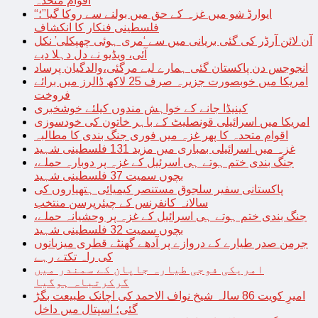
اقوام متحدہ
“ایوارڈ شو میں غزہ کے حق میں بولنے سے روکا گیا”؛
فلسطینی فنکار کا انکشاف
آن لائن آرڈر کی گئی بریانی میں سے ‘مری ہوئی چھپکلی’ نکل
آئی، ویڈیو نے دل دہلا دیے
انجوجس دن پاکستان گئی ہمارے لیے مرگئی،والدگیان پرساد
امریکا میں خوبصورت جزیرہ صرف 25 لاکھ ڈالرز میں برائے
فروخت
کینیڈا جانے کے خواہش مندوں کیلئے خوشخبری
امریکا میں اسرائیلی قونصلیٹ کے باہر خاتون کی خودسوزی
اقوام متحدہ کا پھر غزہ میں فوری جنگ بندی کا مطالبہ
غزہ میں اسرائیلی بمباری میں مزید 131 فلسطینی شہید
جنگ بندی ختم ہوتے ہی اسرئیل کے غزہ پر دوبارہ حملے،
بچوں سمیت 37 فلسطینی شہید
پاکستانی سفیر سلجوق مستنصر کیمیائی ہتھیاروں کی
سالانہ کانفرنس کے چیئرپرسن منتخب
جنگ بندی ختم ہوتے ہی اسرائیل کے غزہ پر وحشیانہ حملے،
بچوں سمیت 32 فلسطینی شہید
جرمن صدر طیارے کے دروازے پر آدھے گھنٹے قطری میزبانوں
کی راہ تکتے رہے
امریکی فوجی طیارہ جاپان کے سمندر میں
گرکرتباہ ہوگیا
امیرِ کویت 86 سالہ شیخ نواف الاحمد کی اچانک طبیعت بگڑ
گئی؛ اسپتال میں داخل