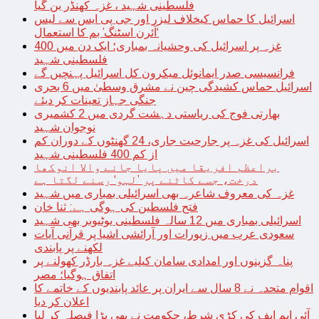
فلسطینی شہید ، غزہ کھنڈر بن گیا
اسرائیل کا حماس کیخلاف لیزر اور جی پی ایس سے لیس
‘آئرن اسٹنگ’ بم کا استعمال
غزہ پر اسرائیل کی وحشیانہ بمباری؛ ایک دن میں 400
فلسطینی شہید
فرانسیسی صدر ایمانوئل میکرون کل اسرائیل پہنچیں گے
اسرائیل حماس کشیدگی چین نے مشرق وسطیٰ میں 6 بحری
جنگی جہاز تعینات کر دیئے
بھارتی فوج کی ریاستی دہشت گردی میں 2 کشمیری
نوجوان شہید
اسرائیل کی غزہ پر جارحیت جاری، 24 گھنٹوں کے دوران کم
از کم 400 فلسطینی شہید
براعظم افریقا میں پایا جانے والا انوکھا
درخت، جسے کاٹنے پر ’لہو‘ رسنے لگتا ہے
غزہ کی معروف شاعرہ بھی اسرائیلی بمباری میں شہید
فتح فلسطین کی ہوگی ہے: ثنا خان
اسرائیلی بمباری میں 12 سالہ فلسطینی یوٹیوبر بھی شہید
سعودی عرب میں زیورات اور آرائشی اشیا پر قرآنی آیات
لکھنے پر پابندی
پناہ گزینوں اور امدادی سامان کیلیے غزہ بارڈر کھولنے پر
اتفاق ہوگیا؛ مصر
اقوام متحدہ نے 8 سال سے ایران پر عائد پابندیوں کے خاتمے کا
اعلان کر دیا
آئی ایم ایف کی کڑی شرط، حکومت نے بھی بڑا فیصلہ کر لیا