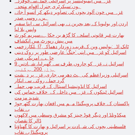
غزہ میں ایمبولینسز پر اسرائیلی حملےسےخوفزدہ
ہوں:سیکرٹری جنرل اقوام متحدہ
غزہ میں خون آلود بچوں کی تصاویر دیکھ کر آنسو آ جاتے
ہیں، روسی صدر
اردن اور بولیویا کے بعد بحرین نے بھی اسرائیل سے اپنا سفیر
واپس بلا لیا
بھارت غیر قانونی اسلحے کا گڑھ بن چکاہے،سپریم کورٹ
میں پیش رپورٹ میں انکشاف
ٹانک اڈہ:پولیس وین کےقریب زوردار دھماکہ,7اہلکارزخمی
اسرائیل کو غزہ میں اپنی ‘جنگ’ عارضی طور پر روک دینی
چاہیے، امریکی صدر
اسرائیل نے غزہ کو چاروں طرف سے گھیرلیا، شہادتیں 9
ہزار 200 ہوگئیں
اسرائیلی وزیراعظم کی ہٹ دھرمی جاری، غزہ پر دہشت
گرد حملے روکنے سے انکار
اسرائیل کا انڈونیشیا اسپتال کے قریب بھی حملہ
اسرائیل ٹینکوں کے غزہ میں داخلے کے خلاف حماس کی
شدید مزمت
پاکستان کے خلاف پروپیگنڈا مہم میں افغان بھارت گٹھ جوڑ
بے نقاب
میکڈونلڈ اور دیگر فوڈ چینز کو مشرق وسطی میں لاکھوں
ڈالر کا نقصان
فلسطینی بچوں کی شہادت پر اسرائیل و بھارت کا گھناؤنا
پروپیگنڈا بے نقاب