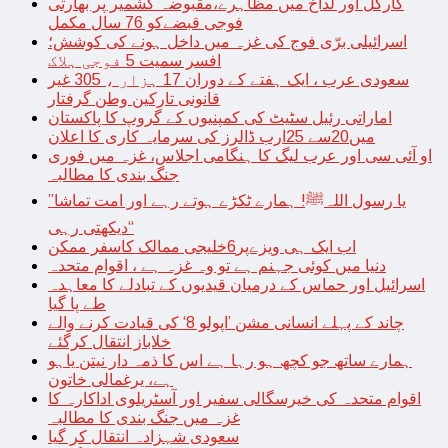
کارگل اور لداخ میں مظاہرے،مقبوضہ کشمیر پر بھارتی
فوجی قبضےکو 76 سال مکمل
اسرائیلی برّی فوج کی غزہ میں داخل ہونے کی کوشش؛
افسر سمیت 5 فوجی ہلاک
سعودی عرب ، ایک ہفتے کے دوران 17 ہزار ، 305 غیر
قانونی تارکین وطن گرفتار
اماراتی رئیل سٹیٹ کی کمپنیوں کے گروپ کا پاکستان
میں20سے 25ارب ڈالرز کی سرمایہ کاری کا اعلان
او آئی سی اور عرب لیگ کا ہنگامی اجلاس، غزہ میں فوری
جنگ بندی کا مطالبہ
’’یا رسول اللہﷺ! ہمارے ٹکڑے ہوتے رہے اور امت تماشا
دیکھتی رہی‘‘
اب ایک ہی ویزےپر6خلیجی ممالک کاسفر ممکن
دنیا میں کوئی جہنم ہے تو وہ غزہ ہے ، اقوام متحدہ
اسرائیل اور حماس کے درمیان قیدیوں کے تبادلے کا معاہدہ
طے پا گیا
چاند کے پہلے انسانی مشن ’اپولو 8‘ کی قیادت کرنے والے
خلاباز انتقال کرگئے
ہمارے ساتھ جو کچھ ہو رہا ہے اس کا ذمہ دار نیتن یاہو
ہے، یرغمالی خاتون
اقوام متحدہ کی خیرسگالی سفیر اور آسٹریلوی اداکارہ کا
غزہ میں جنگ بندی کا مطالبہ
سعودی شہزادہ انتقال کر گیا