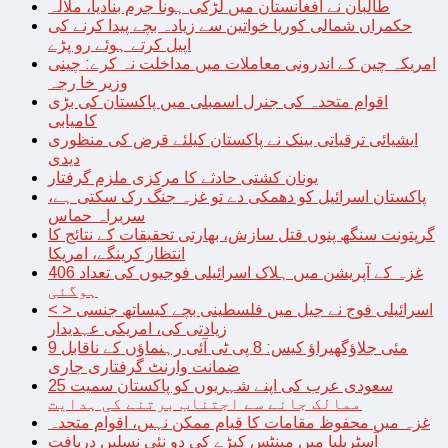
طالبان نے افغانستان میں لڑکی ہونا جرم بنادیا، ملالہ
حکمراں شمالی کوریا خواتین سے زیادہ بچے پیدا کرنے کی
اپیل کرتے ہوئے رو پڑے
امریکہ چین کے اندرونی معاملات میں مداخلت نہ کرے: چینی
وزیر خا رجہ
اقوام متحدہ کی جنرل اسمبلی میں پاکستان کی بڑی
کامیابی
ایشیائی ترقیاتی بینک نے پاکستان کیلئے قرض کی منظوری
دیدی
یونان کشتی حادثے کا مرکزی ملزم گرفتار
پاکستان اسرائیل کو دھمکی دے تو غزہ جنگ رک سکتی ہے،
سربراہ حماس
گرپتونت سنگھ پنوں قتل سازش، بھارتی تحقیقات کے نتائج کا
انتظار کرینگے، امریکا
غزہ کے آپریشن میں ہلاک اسرائیلی فوجیوں کی تعداد 406
ہوگئی
< > اسرائیلی فوج نے جیل میں فلسطینی بچے کیساتھ جنسی
زیادتی کی، امریکی عہدیدار
9 مئی جلاؤگھیراؤ کیس: 8 پی ٹی آئی رہنماؤں کے ناقابل
ضمانت وارنٹ گرفتاری جاری
سعودی عرب کی اپنے شہریوں کو پاکستان سمیت 25
ممالک جانے سے اجتناب برتنے کی ہدایت
غزہ میں محفوظ مقامات کا قیام ممکن نہیں، اقوام متحدہ
آسٹریلیا میں مینٹس کیڑے کی دو نئی نسلیں دریافت