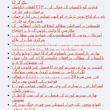
ہیک کر لیا
افغان حکومت TTP قیادت کو پاکستان کے حوالے کرے،
ترجمان دفتر خارجہ
نام نہاد لداخ یونین ٹریٹری کو کبھی تسلیم نہیں کیا: ترجمان
چینی وزارت خارجہ
فلسطین پر اسرائیلی مظالم کیخلاف بائیڈن انتظامیہ کے
ملازمین کا وائٹ ہاوس کے باہر احتجاج
امریکا: یہودیوں کا فلسطینیوں کی حمایت میں مظاہرہ،
مرکزی شاہراہ بلاک
دنیا کے سب سے زیادہ رحم دل کہے جانےوالے جج
فرینک کیپریو سرطان کا شکار ہوگئے
بھارتی پارلیمنٹ میں نامعلوم افراد کا حملہ؛ ویڈیو وائرل
پاکستان کے مطالبے پر افغان حکومت کا ڈی آئی خان حملے
کی تحقیقات کا عہد
کشمیر پر بھارتی سپریم کورٹ کا فیصلہ غیر قانونی قرار،
نگران کابینہ نے مسترد کردیا، مرتضی سولنگی
غزہ میں مزید 10 اسرائیلی فوجی ہلاک؛ 2 یرغمالی
فوجیوں کی لاشیں بھی برآمد
اسرائیل غزہ پربمباری کی وجہ سےعالمی حمایت کھو رہا
ہے،صدر بائیڈن
بھارتی سپریم کورٹ کے فیصلے پر او آئی سی کا اظہارِ
تشویش
اقوام متحدہ کی جنرل اسمبلی میں فوری جنگ بندی کی
قرارداد منظور