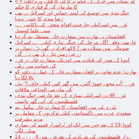
< > کوہستان میں جرگے کے حکم پر لڑکی کا قتل، وزیراعلیٰ
کا ملزمان کی گرفتاری کا حکم
جنگ بندی میں توسیع کی امید، حماس اور اسرائیل نے بھی
رضا مندی کا عندیہ دیدیا
غزہ میں اسرائیلی جارحیت اقوام متحدہ کی ناکامی ہے,
سنی علما کونسل
افغانستان نے بھارت میں سفارت خانہ مستقل بند کر دیا
عارضی وقفہ اگلے مرحلے کی جنگی تیاری کیلیے ہے، اسرائیل
صومالیہ میں سیلاب سے7 لاکھ افراد بے گھر،بڑے پیمانے پر
زرعی زمین تباہ، پل بھی بہہ گئے
کیوبا کے صدر کی قیادت میں امریکی سفارت خانے پر غزہ
کی حمایت میں ریلی
بھارت؛ عدم تعاون پر افغان سفارت خانے کے عملے نے دفتر کو
تالا لگا دیا
غزہ: “آپ مجھے چھوڑ گئیں، میں گھر کس کیلئے جاؤں؟” بیٹے
کی ماں سے الوداعی ملاقات
غزہ: 49 دن اسرائیلی بمباری کے بعد عارضی جنگ بندی،
فلسطینیوں کی اپنے گھر واپسی
نئی دہلی میں افغانستان کا سفارت خانہ مکمل بند
سعودی عرب میں پاکستانیوں کیلئے نوکریوں کے معاملے پر
مزید پیشرفت
کووڈ-19 کے بعد چین میں ایک اور پُراسرار قسم کی بیماری
پھیلنے لگی
14 ہزار فلسطینیوں کی شہادت کے بعد غزہ میں 4 روزہ