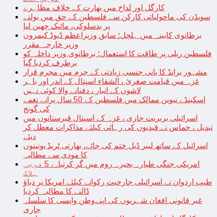
کارگل اور لداخ میں بھارت کے خلاف مظاہرے
سویڈن کی ماحولیاتی کارکن سے فلسطین کے حق میں بولنے
پر بدسلوکی، مائیک چھین لیا
برطانوی کابینہ میں ہلچل؛ سابق وزیراعظم ڈیوڈ کیمرون
وزیر خارجہ مقرر
فلسطین ریلی پر طاقت کا استعمال؛ برطانوی وزیر داخلہ کو
برطرف کردیا گیا
مشہور برانڈ کا بانی جنسی زیادتی کے جرم میں مجرم قرار
غزہ میں قیامت صغریٰ ، الشفاء اسپتال کے اندر اور باہر
لاشوں کے انبار ، دفنانے والا کوئی نہیں
اسکینڈے نیوین ممالک میں فلسطین کے 50 سال پرانے نغمے
کی گونج
اسرائیلی بربریت جاری ، غزہ کے اسپتال قبرستانوں میں
تبدیل ، حماس نے قیدیوں کی رہائی کیلئے مذاکرات معطل کر
دیئے
اسرائیل کے ساتھ لیبر ڈیل ختم کی جائے، بھارتی ٹریڈ یونینوں
کا مودی سے مطالبہ
امریکی جنگی طیارہ بحیرہ روم میں گر کرتباہ، 5 فوجی
ہلاک
طیب اردوان نے اسرائیلی جارحیت رکوانے کیلئے امریکا پر دباؤ
ڈالنے کا مطالبہ کردیا
غیر قانونی افغان شہریوں کی اپنےوطن واپسی کا سلسلہ
جاری