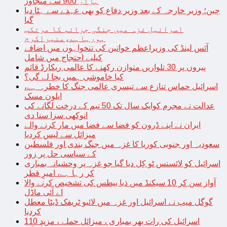
ہزار 900 سے متجاوز
چین؛ وزیر خارجہ کے بعد وزیر دفاع کو بھی عہدے سے ہٹا دیا
گیا
اسرائیل غزہ میں جنگی جرائم کا مرتکب
ہورہاہے،منیراکرم
آئس لینڈ کی وزیراعظم خواتین کی تنخواہوں میں اضافے
کیلیے احتجاج میں شامل
پیروں پر 30 تلواریں متوازن رکھنے کا عالمی ریکارڈ قائم
کیا خاموشی ہمیں بچا لے گی؟
اسرائیل حماس تنازع سے تیسری عالمی جنگ کا خطرہ ہے،
ایلون مسک
عدالت نے مجرم کوایک سال تک 50 نیم کے درخت لگانے کی
انوکھی سزا سنا دی
ایران نے اپنے ڈرون کو فضا سے فضا میں مار کرنے والے
میزائل سے لیس کردیا
سعودیہ اور جنوبی کوریا کا غزہ میں جنگ بندی اور فلسطین
کے سیاسی حل پر زور
اسرائیل کو لائسنس ٹو کِل دیا گیا جو غزہ پر وحشیانہ بمباری
کر رہا ہے، امیرِ قطر
آواز سن کر 10 سیکنڈ میں ذیا بیطس کی تشخیص کرنے والا
اے آئی ماڈل
گوگل میپ نے اسرائیل اور غزہ میں لائیو ٹریفک ڈیٹا معطل
کردیا
اسرائیل کی رات بھر بمباری ، میزائل حملے ، مزید 110