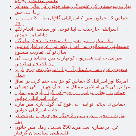
عالمی عدالت پہنچ گیا
بھارت بلوچستان کی علیحدگی پسند قوتوں کی مالی مدد کر
رہا ہے: چین
حماس کے حملوں میں 7 اسرائیلی گاڑیاں تباہ، 3 صہیونی
ہلاک
اسرائیلی جارحیت نے اپنا فوجی اور سیاسی انجام لکھ
دیا،اسامہ حمدان
مکہ مکرمہ میں سونے کے متعدد نئے ذخائر مل گئے
فلسطینی مسلمانوں سے اظہاریکجہتی، عرب امارات میں
سال نو کی تقاریب منسوخ
اسرائیل نے اپنے شہریوں کو بھارت میں محتاط رہنے کی
ہدایات جاری کردیں
سعودی عرب سے پاکستان آنے والے امریکی بحری جہاز پر
حملہ
امریکا اور اسرائیل کا حماس کو جڑ سے ختم کرنے پر اتفاق
اسرائیل کی کئی اسلامی ممالک سے جنگ چھیڑنے کی دھمکی
حماس نہ بچاتی تو اپنی ہی فوج کی گولہ باری میں مارے
جاتے، اسرائیلی خواتین
حماس نہ بچاتی تو اپنی ہی فوج کی گولہ باری میں مارے
جاتے، اسرائیلی خواتین
بھارت نے بحیرہ عرب میں 3 جنگی بحری جہاز تعینات کر
دیئے
غزہ پر بمباری سے مزید 250 شہید ، رملہ میں خاتون
فلسطینی سیاستدان گرفتار