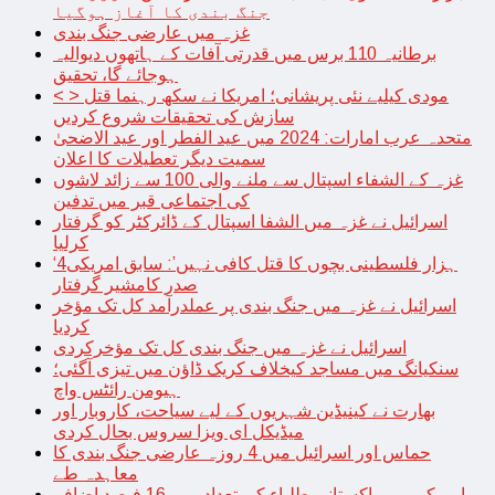
جنگ بندی کا آغاز ہوگیا
غزہ میں عارضی جنگ بندی
برطانیہ 110 برس میں قدرتی آفات کے ہاتھوں دیوالیہ
ہوجائے گا، تحقیق
< > مودی کیلیے نئی پریشانی؛ امریکا نے سکھ رہنما قتل
سازش کی تحقیقات شروع کردیں
متحدہ عرب امارات: 2024 میں عید الفطر اور عید الاضحیٰ
سمیت دیگر تعطیلات کا اعلان
غزہ کے الشفاء اسپتال سے ملنے والی 100 سے زائد لاشوں
کی اجتماعی قبر میں تدفین
اسرائیل نے غزہ میں الشفا اسپتال کے ڈائرکٹر کو گرفتار
کرلیا
‘4ہزار فلسطینی بچوں کا قتل کافی نہیں’: سابق امریکی
صدر کامشیر گرفتار
اسرائیل نے غزہ میں جنگ بندی پر عملدرآمد کل تک مؤخر
کردیا
اسرائیل نے غزہ میں جنگ بندی کل تک مؤخرکردی
سنکیانگ میں مساجد کیخلاف کریک ڈاؤن میں تیزی آگئی؛
ہیومن رائٹس واچ
بھارت نے کینیڈین شہریوں کے لیے سیاحت، کاروبار اور
میڈیکل ای ویزا سروس بحال کردی
حماس اور اسرائیل میں 4 روزہ عارضی جنگ بندی کا
معاہدہ طے
امریکہ میں پاکستانی طلباء کی تعداد میں 16 فیصد اضافہ