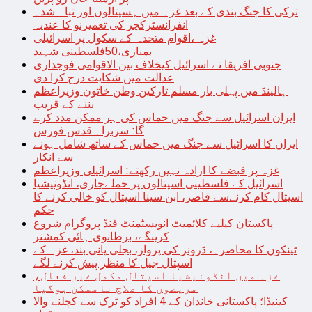
ترکی کا جنگ بندی کے بعد غزہ میں ہسپتالوں اور تباہ شدہ
انفرانسٹرکچر کی تعمیرنو کا عندیہ
غزہ ،اقوام متحدہ کے سکول پر اسرائیلی
بمباری،50فلسطینی شہید
جنوبی افریقا نے اسرائیل کیخلاف بین الاقوامی فوجداری
عدالت میں شکایت درج کرا دی
ہالینڈ میں پہلی بار مسلم تارکین وطن خاتون وزیراعظم
بننے کے قریب
ایران اسرائیل سے جنگ میں حماس کی ہر ممکن مدد کرے
گا: سربراہ قدس فورس
ایران کا اسرائیل سے جنگ میں حماس کے ساتھ شامل ہونے
سے انکار
غزہ پر قبضے کا ارادہ نہیں رکھتے: اسرائیلی وزیراعظم
اسرائیل کے فلسطینی اسپتالوں پر حملےجاری، انڈونیشیا
اسپتال کام کرنےسے قاصر، ابن سینا اسپتال کو خالی کرنے کا
حکم
پاکستان کیلیے کلائمیٹ انویسٹمنٹ فنڈ پروگرام شروع
کرینگے، برطانوی ہائی کمشنر
ٹینکوں کا محاصرہ، ڈرونز کی پرواز، بجلی پانی بند، غزہ کے
اسپتال جیل کا منظر پیش کرنے لگے
غزہ میں انڈونیشیا اسپتال مکمل غیر فعال،
مریضوں کا علاج ناممکن ہوگیا
کینیڈا؛ پاکستانی خاندان کے 4 افراد کو ٹرک سے کچلنے والا