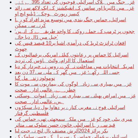
غزہ جنگ میں ہلاک اسرائیلی فوجیوں کی تعداد 395 ہوگئی
غزہ میں ڈائیریا اور سانس کے انفیکشنز کے ایک لاکھ سے زائد
کیسز رپورٹ ہوچکے: ڈبلیو ایچ او
اسرائیل، حماس جنگ بندی میں توسیع مزید افراد کو رہا
کرنے سے ممکن
‘ججوں پر ٹرمپ کے حملے روکنے کا واحد طریقہ ہے کہ انہیں
جیل میں ڈال دیا جائے’
افغان ٹرانزٹ ٹریڈ کی درآمدی اشیا پر10 فیصد فیس کی
چھوٹ
اسرائیل کا حماس پر رعایتوں کیلئے امریکی یرغمالیوں کے
استعمال کا الزام، وائٹ ہاؤس کی تردید
امریکہ انتخابات میں مداخلت نہ کرے، روس نے خبردار کر دیا
جسے اللہ رکھے؛ غزہ میں گھر کے ملبے سے37 دن بعد
نومولود زندہ مل گیا
غزہ میں بمباری سے زیادہ لوگوں کی بیماریوں سے موت کا
خطرہ ہے, عالمی ادارہ صحت
غزہ میں امراض پھیلنے سے بمباری سے زیادہ اموات ہوسکتی
ہیں، عالمی ادارہ صحت
اسرائیلی فوج نے مغربی کنارے پر دھاوا بول دیا، سیکڑوں
فلسطینی گرفتار
میری بیٹی خود کو غزہ میں ملکہ سمجھتی تھی، حماس کی
قید سے رہا اسرائیلی خاتون حسن سلوک سے متاثر
بکر پرائز 2024آئرش مصنف پال لنچ نے جیت لیا
اسرائیلی یرغمالی حماس کے سربراہ کے حسن سلوک کے