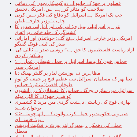
فصلوں پر چھڑکے جانیوالے دو کیمیکل بچوں کی دماغی
صلاحیت کو متاثر کررہے ہیں، امریکی تحقیق
جب تک امریکا ہے اسرائیل کو دفاع کی فکر نہیں کرنی
چاہیے: وزیر خارجہ بلنکن
غزہ پر اسرائیلی بمباری؛ امریکی اور اماراتی صدور کا
کشیدگی کے جلد خاتمے پر اتفاق
امریکی وزیر خارجہ اسرائیل پہنچ گئے؛ جوبائیڈن اور اماراتی
صدر کی ٹیلی فونک گفتگو
’آزاد ریاست فلسطینیوں کا حق ہے‘؛ روسی صدر نے ثالثی کی
پیشکش کردی
حماس خون کا پیاسا، اسرائیل پر حملے شیطانی عمل ہے:
امریکی صدر
مظاہرین نے اپوزیشن لیڈر پر گلیٹر پھینک دیا
دنیا بھر کے مسلمان اسرائیل سے عظیم فتح پر جمعے کو ’یومِ
طوفانِ اقصیٰ‘ منائیں؛ حماس
اسرائیل میں سائرن بج گئے،حماس کا عسقلان کے رہائشیوں
کو شہر چھوڑنے کا الٹی میٹم
بھارتی فوج کی ریاستی دہشت گردی میں مزید 2 کشمیری
نوجوان شہید
< > صیہونی حکومت پر حملہ کرنے والوں کے ہاتھ چومتے
ہیں؛ خامنہ ای
حملے کی دھمکی ،ہیمبرگ ایئر پورٹ پر فلائیٹ آپریشن
معطل
بنگلادیش کی سابق وزیراعظم کی طبیعت انتہائی ناساز