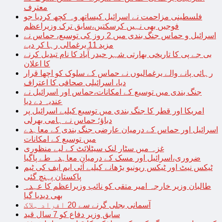
معترف
فلسطینی مزاحمت نے اسرائیل کیساتھ وہ کچھ کردیا جو
فوجیں بھی نہیں کرسکتیں،سابق ترک وزیراعظم
اسرائیل و حماس جنگ بندی میں 2 روز کی توسیع، حماس نے
مزید 11 یرغمالی رہا کر دیے
بی جے پی کا تاریخی بھارتی شہر حیدر آباد کا نام تبدیل کرنے
کا اعلان
رہائی پانے والے یرغمالیوں نے حماس کے سلوک کو اچھا قرار
دیا، اسرائیلی صحافی کا اعتراف
جنگ بندی میں توسیع کے امکانات،حماس اور اسرائیل نے
عندیہ دے دیا
امریکا اور قطر کا جنگ بندی میں توسیع کیلیے اسرائیل پر
دباؤ؛ حماس نے ہامی بھرلی
اسرائیل اور حماس کے درمیان عارضی جنگ بندی کے معاہدے
میں توسیع کے امکانات
غزہ میں سٹار لنک سیٹلائٹ کے لیے منظوری
ضروری،اسرائیل اور مسک کے درمیان معاہدہ طے پاگیا
ٹیکس نیٹ اور ٹیکس ریونیو بڑھانے کیلیے آئی ایم ایف کی ٹیم
پاکستان پہنچ گئی
طالبان وزیر خارجہ امیر متقی کو نائب وزیراعظم کا عہدہ
بھی دیدیا گیا
آسمانی بجلی گرنے سے 20 افراد ہلاک
سابق وزیر دفاع کو 7 سال قید