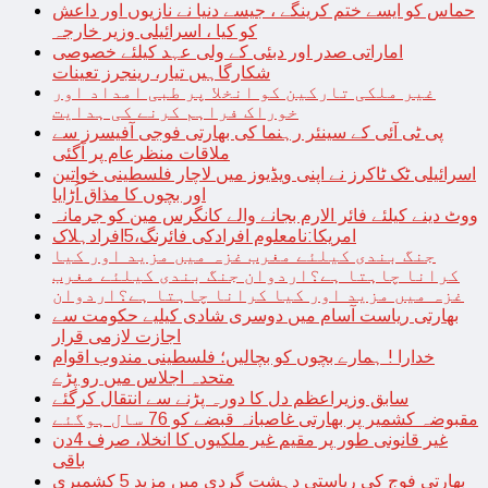
حماس کو ایسے ختم کرینگے ، جیسے دنیا نے نازیوں اور داعش
کو کیا ، اسرائیلی وزیر خارجہ
اماراتی صدر اور دبئی کے ولی عہد کیلئے خصوصی
شکارگاہیں تیار، رینجرز تعینات
غیر ملکی تارکین کو انخلا پر طبی امداد اور
خوراک فراہم کرنے کی ہدایت
پی ٹی آئی کے سینئر رہنما کی بھارتی فوجی آفیسرز سے
ملاقات منظرعام پر آگئی
اسرائیلی ٹک ٹاکرز نے اپنی ویڈیوز میں لاچار فلسطینی خواتین
اور بچوں کا مذاق اُڑایا
ووٹ دینے کیلئے فائر الارم بجانے والے کانگرس مین کو جرمانہ
امریکا:نامعلوم افرادکی فائرنگ،5افرادہلاک
جنگ بندی کیلئے مغرب غزہ میں مزید اور کیا
کرانا چاہتا ہے؟اردوان جنگ بندی کیلئے مغرب
غزہ میں مزید اور کیا کرانا چاہتا ہے؟اردوان
بھارتی ریاست آسام میں دوسری شادی کیلیے حکومت سے
اجازت لازمی قرار
خدارا ! ہمارے بچوں کو بچالیں؛ فلسطینی مندوب اقوام
متحدہ اجلاس میں رو پڑے
سابق وزیراعظم دل کا دورہ پڑنے سے انتقال کرگئے
مقبوضہ کشمیر پر بھارتی غاصبانہ قبضے کو 76 سال ہوگئے
غیر قانونی طور پر مقیم غیر ملکیوں کا انخلا، صرف 4دن
باقی
بھارتی فوج کی ریاستی دہشت گردی میں مزید 5 کشمیری