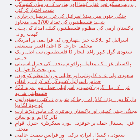
ہردیپ سنگھ نجر قتل، کینیڈا اور بھارت کے درمیان کشیدگی
شدت اختیار کرگئی
جنگی جنون میں مبتلا اسرائیل کی غزہ پربمباری جاری،
شہید فلسطینیوں کی تعداد 3700سے متجاوز
پاکستان آرمی کی مظلوم فلسطینیوں کیلئے امداد کی پہلی
کھیپ روانہ
اسرائیل کو ہلاکت خیز ہتھیاروں کی فراہمی پر امریکی
محکمہ خارجہ کا اعلیٰ افسر مستعفی
سعودی گول کیپر راغد النجار کا فلسطینیوں سے اظہار یک
جہتی
پاکستان غزہ کے معاملے پراقوام متحدہ کی جنرل اسمبلی
میں بحث کا خواہاں
سعودی ولی عہد کا یونانی اور جاپانی وزراء اعظم کو فون،
حماس اسرائیل کشیدگی کم کرانے پر اتفاق
غزہ کے پناہ گزین کیمپ پر اسرائیلی حملے میں مزید 433
فلسطینی شہید
دل کا دورہ پڑنے کا ڈرامہ رچا کر شہری نے کئی ریستورانوں
کو چونا لگا دیا
بیجنگ: چینی کمپنی اور پاکستان ریفائنری کے مابین ڈیڑھ ارب
ڈالر کا ایم او یو سائن
غزہ ہسپتال حملے پر خوفزدہ ہوں: سیکریٹری جنرل اقوامِ
متحدہ
سعودیہ، کینیڈا , ایران، ترکیہ اور فرانس سمیت عالمی