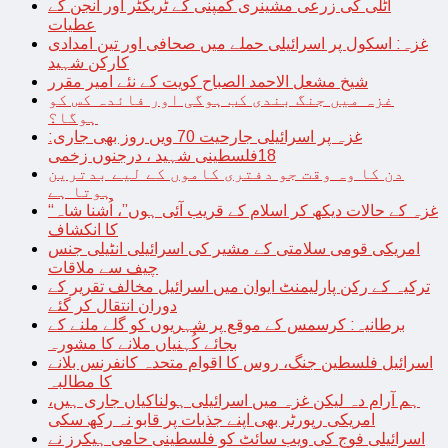
اٹلی کی زرعی مشینری کمپنی کے ٹریکٹر اور انجن کے
عطیات
غزہ: اسکول پر اسرائیلی حملے میں صحافی اور تین امدادی
کارکن شہید
شیخ مشعل الاحمد الصباح کویت کے نئے امیر مقرر
غزہ میں جنگ بندی کب ہوگی اور فائدہ کس کو
ہوگا؟
غزہ پر اسرائیلی جارحیت 70 ویں روز بھی جاری:
18فلسطینی شہید ، درجنوں زخمی
دن کا وہ وقت جو دفتری کاموں کے لیے بدترین
ہوتا ہے
“غزہ کے حالات دیکھ کر اسلام کے قریب آئی ہوں”، اُشنا شاہ
کا انکشاف
امریکی قومی سلامتی کے مشیر کی اسرائیلی انٹیلی جنس
چیف سے ملاقات
ترکیہ کے رکن پارلیمنٹ ایوان میں اسرائیل مخالف تقریر کے
دوران انتقال کر گئے
برطانیہ: کرسمس کے موقع پر شہریوں کو گلے ملنے کے
بجائے کُہنیاں ملانے کا مشورہ
اسرائیل فلسطین جنگ، روس کا اقوام متحدہ کانفرنس بلانے
کا مطالبہ
ہم آرام دہ لیکن غزہ میں اسرائیلی ہولناکیاں جاری ہیں،
امریکی رپورٹر بھی اپنے جذبات پر قابو نہ رکھ سکی
اسرائیلی فوج کی ویب سائٹ کو فلسطینی حامی ہیکرز نے