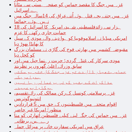
غزہ میں جنگ کا مقصد حماس کو صفحہ ہستی سے مٹانا
ہے، اسرائیل
غزہ میں جتنے بچے قتل ہوئے اُتنےعراق کی 14سالہ جنگ میں
نہیں ہوئے، جمائما
18 ہزار سے زائدفلسطینی شہید، امریکہ کا اسرائیل کی
حمایت جاری رکھنے کا عزم
امریکی میڈیا نے اسلاموفوبیا کو ہوا دینے والے مودی کے سیل
کا بھانڈا پھوڑ دیا
مقبوضہ کشمیر میں بھارتی فوج کی گاڑی نے مسلمان بزرگ
کو کچل دیا
مودی سرکار کی غنڈہ گردی؛ حریت رہنما جیل میں اور
سابق وزرائے اعلیٰ گھروں پر نظربند
حماس ہتھیار ڈال دے تو غزہ جنگ کل ختم ہو سکتی
ہے،امریکہ
مذاکرات کے بغیر کوئی یرغمالی رہا نہیں
ہوگا،ابوعبیدہ
غزہ پرسلامتی کونسل کےرکن ممالک کی رائےتقسیم،
انتونیوگوتریس
اقوام متحدہ میں فلسطینیوں کے حق میں 5 قراردادیں
منظور؛ امریکا غیر حاضر
غزہ میں حماس کی جگہ لینے کیلیے فلسطین اتھارٹی کو منا
رہے ہیں، برطانیہ
عراق میں امریکی سفارت خانے پر میزائل حملہ
غزہ؛ حماس سے لڑائی میں اسرائیل کے سابق آرمی