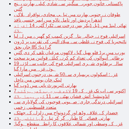
پاکستانی خاتون جویریہ منگیتر سے شادی کیلیے بھارت پہنچ
گئیں
طوفان نے جنوبی بھارت میں تباہی مچادی، نوافراد ہلاک ،
آندھرا پردیش اور تامل ناڈو میں ایمر جنسی نافذ
تھائی لینڈ میں ڈبل ڈیکر بس درخت سے ٹکرا گئی، 14 افراد
ہلاک
اسرائیلی فوج نے جبالیہ پناہ گزین کیمپ کو گھیرے میں لے لیا
نائیجیریا کی فوج نے غلطی سے میلاد النبی کی تقریب پر ڈرون
گرا دیا؛ 85 جاں بحق
یورپ میں برڈ فلو پھیل گیا ، لاکھوں مرغیاں تلف کر دی گئیں
برطانیہ آنیوالوں کی تعداد کم کرنے کیلئے قوانین مزید سخت
19 سالہ برطانوی شہری اسرائیلی فوج کی جانب سے لڑتے
ہوئے غزہ میں مارا گیا
غزہ؛ اسکولوں پربمباری سے50 شہید، درجنوں اسرائیلی
ٹینک خان یونس میں داخل
بھارتی ائیرپورٹ پانی میں ڈوب گیا
7 اکتوبر سے اب تک غزہ کے 19 لاکھ شہری بے گھر ہوگئے
انڈونیشیا: آتش فشاں پھٹنے سے 11 کوہ پیما ہلاک
اسرائیلی درندگی جاری: صہیونی فوجیوں کی گولاباری سے
متعدد فلسطینی زخمی
خضدار کے علاقے وڈھ اور گردونواح میں زلزلے کے جھٹکے
بھارتی فضائیہ کا طیارہ گر کر تباہ، 2پائلٹس ہلاک
غزہ کے وسطی اور شمالی علاقوں کا رابطہ منقطع ہوگیا: