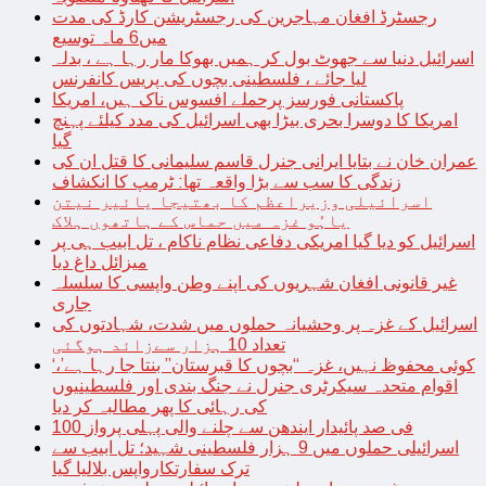
رجسٹرڈ افغان مہاجرین کی رجسٹریشن کارڈ کی مدت
میں6 ماہ توسیع
اسرائیل دنیا سے جھوٹ بول کر ہمیں بھوکا مار رہا ہے ، بدلہ
لیا جائے ، فلسطینی بچوں کی پریس کانفرنس
پاکستانی فورسز پرحملے افسوس ناک ہیں، امریکا
امریکا کا دوسرا بحری بیڑا بھی اسرائیل کی مدد کیلئے پہنچ
گیا
عمران خان نے بتایا ایرانی جنرل قاسم سلیمانی کا قتل ان کی
زندگی کا سب سے بڑا واقعہ تھا: ٹرمپ کا انکشاف
اسرائیلی وزیراعظم کا بھتیجا یائیر نیتن
یاہُو غزہ میں حماس کے ہاتھوں ہلاک
اسرائیل کو دیا گیا امریکی دفاعی نظام ناکام ، تل ابیب ہی پر
میزائل داغ دیا
غیر قانونی افغان شہریوں کی اپنے وطن واپسی کا سلسلہ
جاری
اسرائیل کے غزہ پر وحشیانہ حملوں میں شدت، شہادتوں کی
تعداد 10 ہزار سےزائد ہوگئی
‘کوئی محفوظ نہیں، غزہ “بچوں کا قبرستان” بنتا جا رہا ہے’،
اقوام متحدہ سیکرٹری جنرل نے جنگ بندی اور فلسطینیوں
کی رہائی کا پھر مطالبہ کر دیا
100 فی صد پائیدار ایندھن سے چلنے والی پہلی پرواز
اسرائیلی حملوں میں 9 ہزار فلسطینی شہید؛ تل ابیب سے
ترک سفارتکارواپس بلالیا گیا