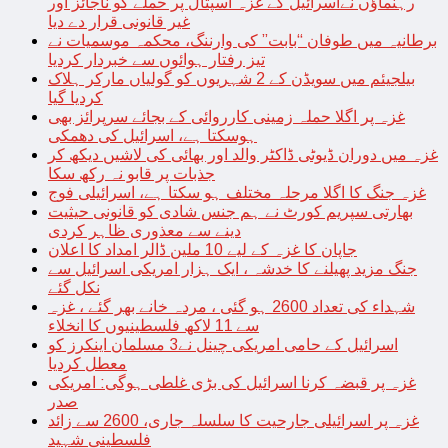
رہنماؤں نےاسرائیل کے غزہ اسپتال پر حملے کو ناجائز اور
غیر قانونی قرار دے دیا
برطانیہ میں طوفان “بابت” کی وارننگ، محکمہ موسمیات نے
تیز رفتار ہوائوں سے خبردار کردیا
بیلجیئم میں سویڈن کے 2 شہریوں کو گولیاں مارکر ہلاک
کردیا گیا
غزہ پر اگلا حملہ زمینی کارروائی کے بجائے سرپرائز بھی
ہوسکتا ہے، اسرائیل کی دھمکی
غزہ میں دوران ڈیوٹی ڈاکٹر والد اور بھائی کی لاشیں دیکھ کر
جذبات پر قابو نہ رکھ سکا
غزہ جنگ کا اگلا مرحلہ مختلف ہو سکتا ہے، اسرائیلی فوج
بھارتی سپریم کورٹ نے ہم جنس شادی کو قانونی حیثیت
دینے سے معذوری ظاہر کردی
جاپان کا غزہ کے لیے 10 ملین ڈالر امداد کا اعلان
جنگ مزید پھیلنے کا خدشہ ، ایک ہزار امریکی اسرائیل سے
نکل گئے
شہداء کی تعداد 2600 ہو گئی ، مردہ خانے بھر گئے ، غزہ
سے 11 لاکھ فلسطینیوں کا انخلاء
اسرائیل کے حامی امریکی چینل نے3 مسلمان اینکرز کو
معطل کردیا
غزہ پر قبضہ کرنا اسرائیل کی بڑی غلطی ہوگی: امریکی
صدر
غزہ پر اسرائیلی جارحیت کا سلسلہ جاری، 2600 سے زائد
فلسطینی شہید