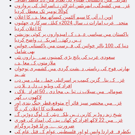
غزہ میں کشیدگی، ایمریٹس ایئرلائن نےاسرائیل کی پروازوں
کو30 نومبر تک معطل کردیا
اوپن اے آئی کا سیم آلٹمین کیساتھ معاہدے کا اعلان
متحدہ عرب امارات نے سال 2024ء کیلئے سرکاری چھٹیوں
کا اعلان کردیا
پاکستان میں سیاسی عہدے کے امیدواروں پر کوئی پوزیشن
نہیں رکھتے: امریکہ نے واضح کردیا
دنیا کی 100 بااثر خواتین کی فہرست میں پاکستانی خواتین
بھی شامل
سعودی عرب کی پانچ بڑی کمپنیوں سے ہزاروں نئی
ملازمتوں کے معاہدے
بھارتی فوج کی ریاستی دہشت گردی میں کشمیری نوجوان
شہید
غزہ کے پناہ گزین کیمپ پر اسرائیلی حملہ، ملبے میں دبے
افراد کی ویڈیو نے دل دہلا دیے
صومالیہ میں سیلاب نے تباہی مچا دی ، 50 افراد ہلاک ،
لاکھوں بے گھر
غزہ میں مختصر سیز فائر آج متوقع،قطر جنگ بندی اور
تفصیلات کا اعلان کرے گا
شیخ زید روڈ پر کاریں نہیں بلکہ دبئی کے لوگ دوڑیں گے
غزہ میں 22 لاکھ افراد کو کھانے پینے کی امداد کی فوری
ضرورت ہے: ورلڈ فوڈ پروگرام
یکطرفہ قراردا واپس لو اور فلسطینی عوام کے قتل عام کی