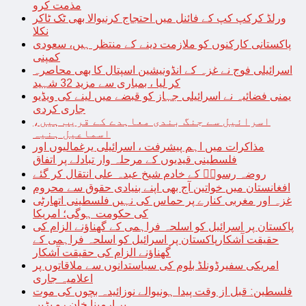
مذمت کرو
ورلڈ کرکپ کپ کے فائنل میں احتجاج کرنیوالا بھی ٹک ٹاکر
نکلا
پاکستانی کارکنوں کو ملازمت دینے کے منتظر ہیں، سعودی
کمپنی
اسرائیلی فوج نے غزہ کے انڈونیشین اسپتال کا بھی محاصرہ
کر لیا ، بمباری سے مزید 32 شہید
یمنی فضائیہ نے اسرائیلی جہاز کو قبضے میں لینے کی ویڈیو
جاری کردی
اسرائیل سے جنگ بندی معاہدے کے قریب ہیں،
اسماعیل ہنیہ
مذاکرات میں اہم پیشرفت ، اسرائیلی یرغمالیوں اور
فلسطینی قیدیوں کے مرحلہ وار تبادلے پر اتفاق
روضہ رسولؐ کے خادم شیخ عبدہ علی انتقال کر گئے
افغانستان میں خواتین آج بھی اپنے بنیادی حقوق سے محروم
غزہ اور مغربی کنارے پر حماس کی نہیں فلسطینی اتھارٹی
کی حکومت ہوگی؛ امریکا
پاکستان پر اسرائیل کو اسلحہ فراہمی کے گھناؤنے الزام کی
حقیقت آشکارپاکستان پر اسرائیل کو اسلحہ فراہمی کے
گھناؤنے الزام کی حقیقت آشکار
امریکی سفیرڈونلڈ بلوم کی سیاستدانوں سے ملاقاتوں پر
اعلامیہ جاری
فلسطین: قبل از وقت پیدا ہونیوالے نوزائیدہ بچوں کی موت
پر ارمینا خان رو پڑیں