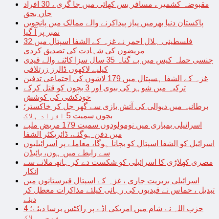
مقبوضہ کشمیر ، مسافر بس کھائی میں جا گری ، 30 افراد
جاں بحق
پاکستان دنیا بھرمیں پیاز پیداکرنے والے ممالک میں پانچویں
نمبر پر آ گیا
فلسطینی ہلال احمر نے غزہ کے الشفا اسپتال میں 32
مریضوں کی شہادت کی تصدیق کردی
جنسی حملہ کیس میں بے گناہ 35 سال سزا کاٹنے والے قیدی
کیلیے لاکھوں ڈالرز زرتلافی
غزہ کے الشفا ہسپتال میں 179 لاشوں کی اجتماعی تدفین
ترکیہ میں شوہر کی بیوی اور 3 بچوں کو قتل کرکے
خودکشی کی کوشش
برطانیہ میں دیوالی کی آتش بازی سے گھر جل کر خاکستر؛
بچوں سمیت 5 افراد ہلاک
اسرائیلی بمباری میں نومولودوں سمیت 179 مریض ملبے
میں دفن ہوگئے، ڈائریکٹر الشفا
اسرائیل کو الشفا اسپتال کو بچانا ہوگا، معاملے پر اسرائیلیوں
سے رابطے میں ہوں، بائیڈن
مصری کھلاڑی کا اسرائیلی کو شکست دے کر ہاتھ ملانے سے
انکار
اسرائیلی بربریت جاری ، غزہ کے اسپتال قبرستانوں میں
تبدیل ، حماس نے قیدیوں کی رہائی کیلئے مذاکرات معطل کر
دیئے
حزب اللہ نے شام میں امریکی اڈے پر راکٹس برسا دیئے؛ 4
فوجی ہلاک