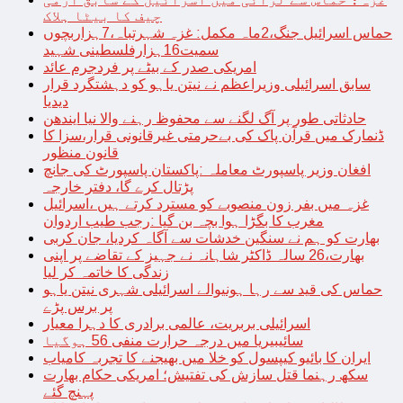
چیف کا بیٹا ہلاک
حماس اسرائیل جنگ،2ماہ مکمل: غزہ شہرتباہ،7ہزاربچوں
سمیت16ہزارفلسطینی شہید
امریکی صدر کے بیٹے پر فردجرم عائد
سابق اسرائیلی وزیراعظم نے نیتن یاہو کو دہشتگرد قرار
دیدیا
حادثاتی طور پر آگ لگنے سے محفوظ رہنے والا نیا ایندھن
ڈنمارک میں قرآن پاک کی بےحرمتی غیرقانونی قرار،سزا کا
قانون منظور
افغان وزیر پاسپورٹ معاملہ :پاکستان پاسپورٹ کی جانچ
پڑتال کرے گا، دفتر خارجہ
غزہ میں بفر زون منصوبے کو مسترد کرتے ہیں ،اسرائیل
مغرب کا بگڑا ہوا بچہ بن گیا :رجب طیب اردوان
بھارت کو ہم نے سنگین خدشات سے آگاہ کردیا، جان کربی
بھارت،26 سالہ ڈاکٹر شاہانہ نے جہیز کے تقاضے پر اپنی
زندگی کا خاتمہ کر لیا
حماس کی قید سے رہا ہونیوالے اسرائیلی شہری نیتن یاہو
پر برس پڑے
اسرائیلی بربریت، عالمی برادری کا دہرا معیار
سائیبیریا میں درجہ حرارت منفی 56 ہوگیا
ایران کا بائیو کیپسول کو خلا میں بھیجنے کا تجربہ کامیاب
سکھ رہنما قتل سازش کی تفتیش؛ امریکی حکام بھارت
پہنچ گئے