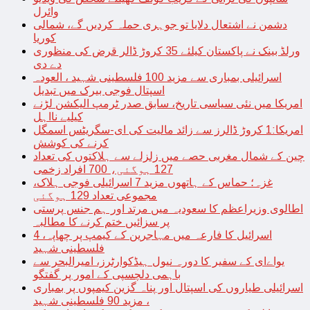
وائرل
دشمن نے اشتعال دلایا تو جوہری حملہ کردیں گے، شمالی
کوریا
ورلڈ بینک نے پاکستان کیلئے 35 کروڑ ڈالر قرض کی منظوری
دے دی
اسرائیلی بمباری سے مزید 100 فلسطینی شہید ، العودہ
اسپتال فوجی بیرک میں تبدیل
امریکا میں نئی سیاسی تاریخ، سابق صدر ٹرمپ الیکشن لڑنے
کیلیے نااہل
امریکا:1 کروڑ ڈالرز سے زائد مالیت کی ای-سگریٹس اسمگل
کرنے کی کوشش
چین کے شمال مغربی حصے میں زلزلے سے ہلاکتوں کی تعداد
127 ہوگئی، 700 افراد زخمی
غزہ؛ حماس کے ہاتھوں مزید 7 اسرائیلی فوجی ہلاک،
مجموعی تعداد 129 ہوگئی
اطالوی وزیراعظم کا سعودیہ میں مرتد اور ہم جنس پرستی
پر سزائیں ختم کرنے کا مطالبہ
اسرائیل کا فارعہ میں مہاجرین کے کیمپ پر چھاپہ، 4
فلسطینی شہید
یواےای کے سفیر کا دورہ نیول ہیڈکوارٹرز، امیرالبحر سے
باہمی دلچسپی کے امور پر گفتگو
اسرائیلی طیاروں کی اسپتال اور پناہ گزین کیمپوں پر بمباری
، مزید 90 فلسطینی شہید