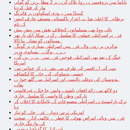
پاناما میں پروفیسر نے روڈ بلاک کرنے پر 2 مظاہرین کو گولی
مار کر قتل کردیا
کینیڈا میں یہودی اسکولوں پر فائرنگ
برطانیہ کا اعلیٰ شاہی اعزاز پاکستانی مصنف عارف انیس
کے نام
بالی ووڈ بھی مسلمانوں کیخلاف بغض میں پیش پیش
غزہ پر اسرائیلی حملوں کا سلسلہ رک نہ سکا، ایک بار پھر
ہسپتالوں کو نشانہ بنا ڈالا
یوکرین پر رونے والے غزہ میں اسرائیلی بمباری پر گونگے
بہرے ہوگئے، ہسپانوی وزیر
جنگ کے بعد بھی اسرائیلی فوجیں غزہ میں ہی رہیں گی،
امریکا
سی آئی اے افسر کی طرف سے نشہ دے کر خواتین سے
جنسی بدسلوکی کیے جانے کا انکشاف
ہندوستان کی دوغلی پالیسی اور اسرائیل سے گٹھ جوڑ بے
نقاب
دو لاکھ سے زائد افغان باشندے واپس جا چکے، غیرقانونی
تارکین وطن کا واپسی کا سلسلہ جاری
ترک پارلیمنٹ نے اسرائیلی مصنوعات کے بائیکاٹ کا اعلان کر
دیا
امریکی نرس دوبارہ غزہ جانے کو تیار
غزہ میں وبائی امراض پھوٹنے کا خطرہ، عالمی ادارہ صحت
کی وارننگ جاری
اسرائیل کا گھناؤنا منصوبہ