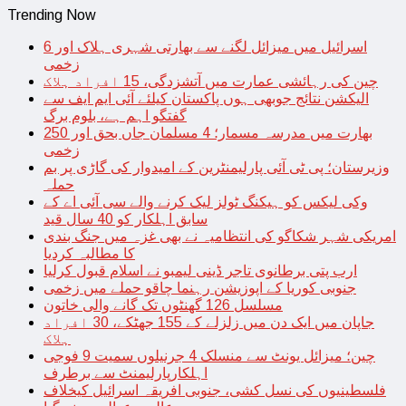
Trending Now
اسرائیل میں میزائل لگنے سے بھارتی شہری ہلاک اور 6
زخمی
چین کی رہائشی عمارت میں آتشزدگی، 15 افراد ہلاک
الیکشن نتائج جوبھی ہوں پاکستان کیلئے آئی ایم ایف سے
گفتگو اہم ہے، بلوم برگ
بھارت میں مدرسہ مسمار؛ 4 مسلمان جاں بحق اور 250
زخمی
وزیرستان؛ پی ٹی آئی پارلیمنٹرین کے امیدوار کی گاڑی پر بم
حملہ
وکی لیکس کو ہیکنگ ٹولز لیک کرنے والے سی آئی اے کے
سابق اہلکار کو 40 سال قید
امریکی شہر شکاگو کی انتظامیہ نے بھی غزہ میں جنگ بندی
کا مطالبہ کردیا
ارب پتی برطانوی تاجر ڈینی لیمبو نے اسلام قبول کرلیا
جنوبی کوریا کے اپوزیشن رہنما چاقو حملے میں زخمی
مسلسل 126 گھنٹوں تک گانے والی خاتون
جاپان میں ایک دن میں زلزلے کے 155 جھٹکے، 30 افراد
ہلاک
چین؛ میزائل یونٹ سے منسلک 4 جرنیلوں سمیت 9 فوجی
اہلکارپارلیمنٹ سے برطرف
فلسطینیوں کی نسل کشی، جنوبی افریقہ اسرائیل کیخلاف