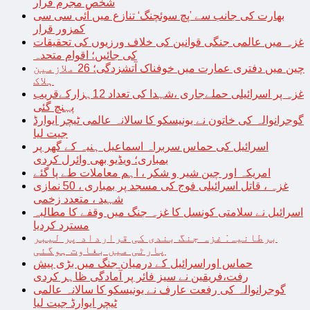
شخص مجرم قرار
بھارت کی جانب سے ’پچ سوئچنگ‘ تنازع میں آئی سی سی
کمزور قرار
غزہ میں عالمی جنگی قوانین کی خلاف ورزیوں کی تحقیقات
کی جائیں؛ اقوام متحدہ
چین میں دفتری عمارت میں خوفناک آتشزدگی؛ 26 ملازمین
ہلاک
غزہ پر اسرائیلی حملےجاری ،شہدا کی تعداد 12ہزارکےقریب
پہنچ گئی
گوجرانوالہ کی خاتون نے یونیسکو کا سالانہ عالمی ٹیچر ایوارڈ
جیت لیا
اسرائیل کی حماس سربراہ اسماعیل ہنیہ کے گھر پر
بمباری؛ ویڈیو بھی وائرل کردی
امریکہ اور چین شیر و شکر ، اہم معاملات طے پا گئے
غزہ ، قاتل اسرائیلی فوج کی مسجد پر بمباری ، 50 نمازی
شہید ، متعدد زخمی
اسرائیل نے سلامتی کونسل کا غزہ جنگ میں وقفے کا مطالبہ
مسترد کردیا
برطانیہ: غزہ جنگ بندی کی قرارداد پر لیبر
پارٹی میں بغاوت ہوگئی
حماس اوراسرائیل کے درمیان جنگ میں بڑی پیش
رفت،فریقین نے سیز فائر پر آمادگی ظاہر کردی
گوجرانوالہ کی رفعت عارف نے یونیسکو کا سالانہ عالمی
ٹیچر ایوارڈ جیت لیا