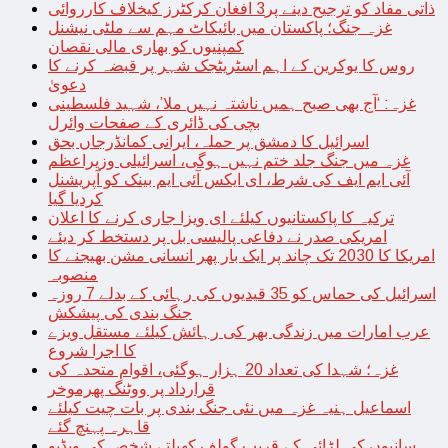
ذاتی مفاد کو ترجیح دینے پر3 افغان کرکٹرز کیخلاف کارروائی
غزہ جنگ؛ پاکستان میں بائیکاٹ مہم سے ملٹی نیشنل
کمپنیوں کو بھاری مالی نقصان
روس کا یوکرین کے اہم اسٹریٹجک شہر پر قبضہ کرنے کا
دعویٰ
غزہ: ‘آج بھی صبح ہمیں ناشتہ نہیں ملا’، شہید فلسطینی
بچی کی ڈائری کے صفحات وائرل
اسرائیل کا دمشق پر حملہ، ایرانی کمانڈرجاں بحق
غزہ میں جنگ جلد ختم نہیں ہوگی، اسرائیلی وزیراعظم
آئی ایم ایف کی شرط، ای ایکس آئی ایم بینک کو آپریشنل
کردیا گیا
ترکیہ کا پاکستانیوں کیلئے ای ویزا جاری کرنے کا اعلان
امریکی صدر نے دفاعی پالیسی بل پر دستخط کر دیئے
امریکا کا 2030 تک چاند پر ایک بار پھر انسانی مشن بھیجنے کا
منصوبہ
اسرائیل کی حماس کو 35 قیدیوں کی رہائی کے بدلے 7 روزہ
جنگ بندی کی پیشکش
عرب امارات میں زندگی بھر کی رہائش کیلئے مستقل ویزے
کا اجرا شروع
غزہ؛ شہدا کی تعداد 20 ہزار ہوگئی، اقوام متحدہ کی
قرارداد پر ووٹنگ پھرموخر
اسماعیل ہنیہ غزہ میں نئی جنگ بندی پر بات چیت کیلئے
قاہرہ پہنچ گئے
سانپوں کی لڑائی کے قریب گولف کھیلتے شخص کی ویڈیو