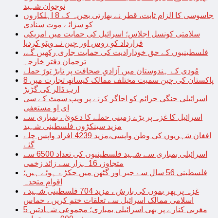
نوجوان شہید
جاسوسی کا الزام ثابت، قطر نے بھارتی بحریہ کے 8 اہلکاروں
کو سزائے موت سنادی
سلامتی کونسل اجلاس؛ اسرائیل کی حمایت میں امریکی
قرارداد کو روس اور چین نے ویٹو کردیا
فلسطینیوں کے حق خودارادیت کی حمایت جاری رکھیں گے،
ترجمان دفتر خارجہ
مُودی کے ہندوستان میں آزادیِ صحافت پر تابڑ توڑ حملے
پاکستان کی چین سمیت مختلف ممالک کیساتھ تجارت میں 8
ارب ڈالر کی گڑبڑ
اسرائیلی جنگی جرائم کو اجاگر کرنے پر ویب سمٹ کے سی
ای او مستعفی
اسرائیل کا غزہ پر بڑے زمینی حملے کا دعویٰ ، بمباری سے
مزید سینکڑوں فلسطینی شہید
افغان شہریوں کی وطن واپسی،مزید 4239 افراد واپس چلے
گئے
اسرائیلی بمباری سے شہید فلسطینیوں کی تعداد 6500 سے
متجاوز، 16 ہزار سے زائد زخمی
فلسطینی 56 سال سے جبر اور گٹھن میں جکڑے ہوئے ہیں؛
اقوامِ متحدہ
غزہ پر پھر بموں کی بارش ، مزید 704 فلسطینی شہید ،
اسلامی ممالک اسرائیل سے تعلقات ختم کریں ، حماس
مغربی کنارے پر بھی اسرائیلی بمباری؛ مجموعی شہادتیں 5