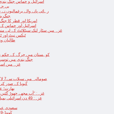
اسرائیل و حماس جنگ بندی میں 2 روز کی توسیع، حماس نے مزید 11 یرغم
بی جے 
رہائی پانے والے یرغمالیوں نے
جنگ بن
امریکا اور قطر کا جنگ
اسرائیل اور حماس کے
غزہ میں سٹار لنک سیٹلائٹ کے لیے م
ٹیکس نیٹ اور ٹی
طالبان وز
< > کوہستان میں جرگے کے حکم 
جنگ بندی میں توسیع 
غزہ میں اسر
صومالیہ میں سیلاب سے7 لاکھ افراد بے گھر،بڑے پیمانے پر زرعی زمین تباہ، پل بھی بہہ گئے
کیوبا کے صدر کی
بھارت؛ عد
غزہ: “آپ مجھے چھوڑ گئیں،
غزہ: 49 دن اسرائیلی بمباری کے بعد عارضی جنگ بندی، فلسطینیوں کی اپنے گھر واپسی
سعودی عرب 
کووڈ-19 کے بعد چین میں ایک اور پُراسرار قسم کی بیماری پھیلنے لگی