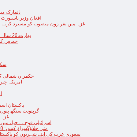
ڈنمارک میں
افغان وزیر پاسپورٹ 
غزہ میں بفر زون منصوبے کو مسترد کرتے ہی
بھارت،26 سالہ ڈاکٹر شاہانہ نے جہیز کے تقاضے پر اپنی زندگی کا خاتمہ کر لیا
حماس کی 
سکھ
حکمراں شمالی کور
امریکہ چین
ا
پاکستان اسر
گرپتونت سنگھ پنوں ق
غزہ ک
< > اسرائیلی فوج نے جیل 
9 مئی جلاؤگھیراؤ کیس: 8 پی ٹی آئی رہنماؤں کے ناقابل ضمانت وارنٹ گرفتاری جاری
سعودی عرب کی اپنے شہریوں کو پاکستان سمیت 25 ممالک جانے سے اجتناب