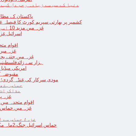
دنیا کے سب سے زیادہ رحم دل کہے
پاکستان کے مطال
کشمیر پر بھارتی سپریم کورٹ کا فیصلہ غی
غزہ میں مزید 10 اسرائیلی فوجی ہلاک؛ 2 یرغمالی فوجیوں کی لاشیں بھی برآمد
اسرائیل غز
ب
اقوام مت
غزہ میں
غزہ میں جتنے بچے قتل ہوئے اُت
18 ہزار سے زائدفلسطی
امریکی میڈیا ن
مقبوضہ ک
مودی سرکار کی غنڈہ گردی؛ حر
حماس ہتھی
مذاکرات 
غزہ پ
اقوام متحدہ میں فلسطینیوں کے 
غزہ میں حماس کی
غزہ؛ حماس سے ل
حماس اسرائیل جنگ،2ماہ مکمل: غزہ شہرتباہ،7ہزاربچوں سمیت16ہزارفلسطینی شہید