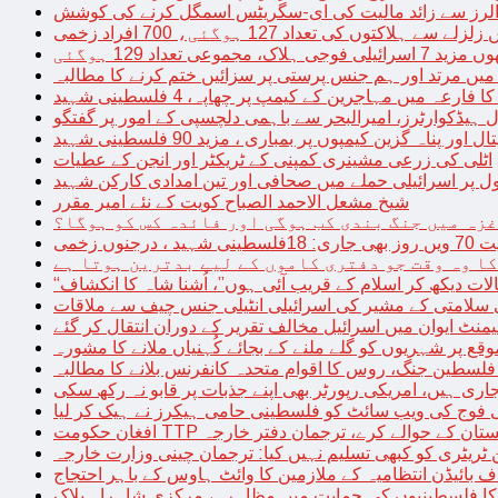
توں کی تعداد 127 ہوگئی، 700 افراد زخمی
مجموعی تعداد 129 ہوگئی
میں مرتد اور ہم جنس پرستی پر سزائیں ختم کرنے کا مطالبہ
 فارعہ میں مہاجرین کے کیمپ پر چھاپہ، 4 فلسطینی شہید
ل ہیڈکوارٹرز، امیرالبحر سے باہمی دلچسپی کے امور پر گفتگو
پناہ گزین کیمپوں پر بمباری ، مزید 90 فلسطینی شہید
اٹلی کی زرعی مشینری کمپنی کے ٹریکٹر اور انجن کے عطیات
ل پر اسرائیلی حملے میں صحافی اور تین امدادی کارکن شہید
شیخ مشعل الاحمد الصباح کویت کے نئے امیر مقرر
غزہ میں جنگ بندی کب ہوگی اور فائدہ کس کو ہوگا؟
جنوں زخمی
کا وہ وقت جو دفتری کاموں کے لیے بدترین ہوتا ہے
لات دیکھ کر اسلام کے قریب آئی ہوں”، اُشنا شاہ کا انکشاف
سلامتی کے مشیر کی اسرائیلی انٹیلی جنس چیف سے ملاقات
یمنٹ ایوان میں اسرائیل مخالف تقریر کے دوران انتقال کر گئے
ع پر شہریوں کو گلے ملنے کے بجائے کُہنیاں ملانے کا مشورہ
فلسطین جنگ، روس کا اقوام متحدہ کانفرنس بلانے کا مطالبہ
اری ہیں، امریکی رپورٹر بھی اپنے جذبات پر قابو نہ رکھ سکی
ی فوج کی ویب سائٹ کو فلسطینی حامی ہیکرز نے ہیک کر لیا
قیادت کو پاکستان کے حوالے کرے، ترجمان دفتر خارجہ
ین ٹریٹری کو کبھی تسلیم نہیں کیا: ترجمان چینی وزارت خارجہ
 بائیڈن انتظامیہ کے ملازمین کا وائٹ ہاوس کے باہر احتجاج
ں کا فلسطینیوں کی حمایت میں مظاہرہ، مرکزی شاہراہ بلاک