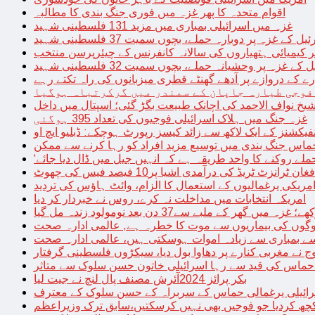
اقوام متحدہ کا پھر غزہ میں فوری جنگ بندی کا مطالبہ
غزہ میں اسرائیلی بمباری میں مزید 131 فلسطینی شہید
غزہ پر دوبارہ حملے، بچوں سمیت 37 فلسطینی شہید
کیمیائی ہتھیاروں کی سالانہ کانفرنس کے چیئرپرسن منتخب
زہ پر وحشیانہ حملے، بچوں سمیت 32 فلسطینی شہید
 کے دروازے پر آدھے گھنٹے قطری میزبانوں کی راہ تکتے رہے
فوجی طیارہ جاپان کے سمندر میں گرکرتباہ ہوگیا
غزہ جنگ میں ہلاک اسرائیلی فوجیوں کی تعداد 395 ہوگئی
فیکشنز کے ایک لاکھ سے زائد کیسز رپورٹ ہوچکے: ڈبلیو ایچ او
حماس جنگ بندی میں توسیع مزید افراد کو رہا کرنے سے ممکن
فغان ٹرانزٹ ٹریڈ کی درآمدی اشیا پر10 فیصد فیس کی چھوٹ
امریکی یرغمالیوں کے استعمال کا الزام، وائٹ ہاؤس کی تردید
امریکہ انتخابات میں مداخلت نہ کرے، روس نے خبردار کر دیا
 میں گھر کے ملبے سے37 دن بعد نومولود زندہ مل گیا
لوگوں کی بیماریوں سے موت کا خطرہ ہے, عالمی ادارہ صحت
سے بمباری سے زیادہ اموات ہوسکتی ہیں، عالمی ادارہ صحت
ج نے مغربی کنارے پر دھاوا بول دیا، سیکڑوں فلسطینی گرفتار
 حماس کی قید سے رہا اسرائیلی خاتون حسن سلوک سے متاثر
بکر پرائز 2024آئرش مصنف پال لنچ نے جیت لیا
ائیلی یرغمالی حماس کے سربراہ کے حسن سلوک کے معترف
چھ کردیا جو فوجیں بھی نہیں کرسکتیں،سابق ترک وزیراعظم