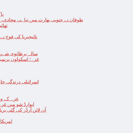
پا
طوفان نے جنوبی بھارت میں تباہی مچادی، نوا
تھائی
نائیجیریا کی فوج نے غل
19 سالہ برطانوی شہ
غزہ؛ اسکولوں پربمباری سے50 شہید، درجنوں اسرائیلی ٹی
اسرائیلی درندگی ج
غزہ کے وس
“ایوارڈ شو میں غز
آن لائن آرڈر کی گئی بر
امریکا میں 