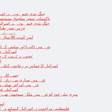
جنگ بندی ختم ہوتے ہی اسرئیل کے 
پاکستانی سفیر سلجوق مستنصر 
جنگ بندی ختم ہوتے ہی اسرائیل کے غ
جرمن صدر طیارے
امریکی 
امیرِ کویت 86 سالہ شیخ نواف الاحمد کی اچانک طبیعت بگڑ گئی؛ اسپتال میں داخل
غزہ میں ڈائیریا اور سانس کے ان
اسرائیل، 
‘ججوں پر ٹرمپ کے حملے روکنے کا واحد طریقہ ہے کہ انہیں جیل میں ڈال دیا جائے’
ا
اسرائیل کا حماس پر رعایتوں کیلئے 
جسے اللہ رکھے؛ غزہ
غزہ میں بمباری سے زیادہ 
غزہ میں امراض پھیلنے 
اسرائیلی فو
میری بیٹی خود کو غزہ میں ملکہ سمجھتی تھی،
اسر
فلسطینی مزاحمت نے اسرائیل کیساتھ وہ ک