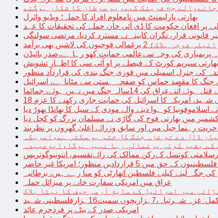
 جانےوالے جج فرینک کیپریو سرطان کا شکار ہوگئے
بھارتی پارلیمنٹ میں نامعلوم افراد کا حملہ؛ ویڈیو وائرل
بے پر افغان حکومت کا ڈی آئی خان حملے کی تحقیقات کا عہد
ر قانونی قرار، نگران کابینہ نے مسترد کردیا، مرتضی سولنگی
ہ پربمباری کی وجہ سےعالمی حمایت کھو رہا ہے،صدر بائیڈن
ھارتی سپریم کورٹ کے فیصلے پر او آئی سی کا اظہارِ تشویش
حدہ کی جنرل اسمبلی میں فوری جنگ بندی کی قرارداد منظور
 جنگ کا مقصد حماس کو صفحہ ہستی سے مٹانا ہے، اسرائیل
نےعراق کی 14سالہ جنگ میں نہیں ہوئے، جمائما
نی شہید، امریکہ کا اسرائیل کی حمایت جاری رکھنے کا عزم
ے اسلاموفوبیا کو ہوا دینے والے مودی کے سیل کا بھانڈا پھوڑ دیا
شمیر میں بھارتی فوج کی گاڑی نے مسلمان بزرگ کو کچل دیا
یت رہنما جیل میں اور سابق وزرائے اعلیٰ گھروں پر نظربند
ار ڈال دے تو غزہ جنگ کل ختم ہو سکتی ہے،امریکہ
کے بغیر کوئی یرغمالی رہا نہیں ہوگا،ابوعبیدہ
رسلامتی کونسل کےرکن ممالک کی رائےتقسیم، انتونیوگوتریس
حق میں 5 قراردادیں منظور؛ امریکا غیر حاضر
 جگہ لینے کیلیے فلسطین اتھارٹی کو منا رہے ہیں، برطانیہ
عراق میں امریکی سفارت خانے پر میزائل حملہ
ڑائی میں اسرائیل کے سابق آرمی چیف کا بیٹا ہلاک
امریکی صدر کے بیٹے پر فردجرم عائد