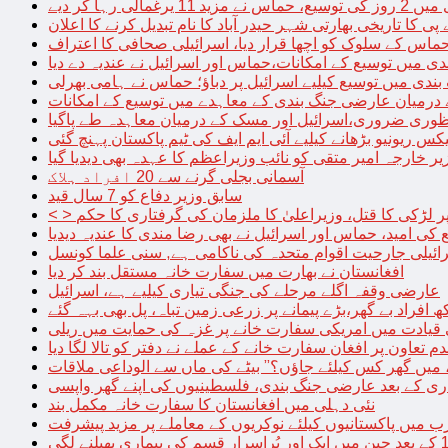
الی رہا کر دیے
پی کا تاریخی بھارتی شہر حیدر آباد کا نام تبدیل کرنے کا اعلان
 حماس کے سلوک کو اچھا قرار دیا، اسرائیلی صحافی کا اعتراف
دی میں توسیع کے امکانات،حماس اور اسرائیل نے عندیہ دے دیا
 بندی میں توسیع کیلیے اسرائیل پر دباؤ؛ حماس نے ہامی بھرلی
 درمیان عارضی جنگ بندی کے معاہدے میں توسیع کے امکانات
نظوری ضروری،اسرائیل اور مسک کے درمیان معاہدہ طے پاگیا
کس ریونیو بڑھانے کیلیے آئی ایم ایف کی ٹیم پاکستان پہنچ گئی
یر خارجہ امیر متقی کو نائب وزیراعظم کا عہدہ بھی دیدیا گیا
آسمانی بجلی گرنے سے 20 افراد ہلاک
سابق وزیر دفاع کو 7 سال قید
پر لڑکی کا قتل، وزیراعلیٰ کا ملزمان کی گرفتاری کا حکم
کی امید، حماس اور اسرائیل نے بھی رضا مندی کا عندیہ دیدیا
ائیلی جارحیت اقوام متحدہ کی ناکامی ہے, سنی علما کونسل
افغانستان نے بھارت میں سفارت خانہ مستقل بند کر دیا
عارضی وقفہ اگلے مرحلے کی جنگی تیاری کیلیے ہے، اسرائیل
 قیادت میں امریکی سفارت خانے پر غزہ کی حمایت میں ریلی
م تعاون پر افغان سفارت خانے کے عملے نے دفتر کو تالا لگا دیا
 میں گھر کس کیلئے جاؤں؟” بیٹے کی ماں سے الوداعی ملاقات
نئی دہلی میں افغانستان کا سفارت خانہ مکمل بند
میں پاکستانیوں کیلئے نوکریوں کے معاملے پر مزید پیشرفت