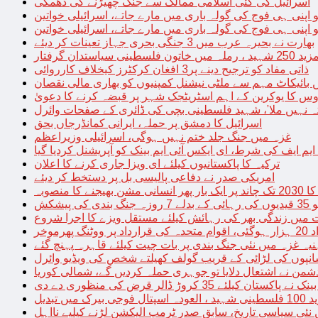
اسرائیل کی کئی اسلامی ممالک سے جنگ چھیڑنے کی دھمکی
 اپنی ہی فوج کی گولہ باری میں مارے جاتے، اسرائیلی خواتین
 اپنی ہی فوج کی گولہ باری میں مارے جاتے، اسرائیلی خواتین
بھارت نے بحیرہ عرب میں 3 جنگی بحری جہاز تعینات کر دیئے
یاستدان گرفتار
ذاتی مفاد کو ترجیح دینے پر3 افغان کرکٹرز کیخلاف کارروائی
 بائیکاٹ مہم سے ملٹی نیشنل کمپنیوں کو بھاری مالی نقصان
س کا یوکرین کے اہم اسٹریٹجک شہر پر قبضہ کرنے کا دعویٰ
تہ نہیں ملا’، شہید فلسطینی بچی کی ڈائری کے صفحات وائرل
اسرائیل کا دمشق پر حملہ، ایرانی کمانڈرجاں بحق
غزہ میں جنگ جلد ختم نہیں ہوگی، اسرائیلی وزیراعظم
 ایم ایف کی شرط، ای ایکس آئی ایم بینک کو آپریشنل کردیا گیا
ترکیہ کا پاکستانیوں کیلئے ای ویزا جاری کرنے کا اعلان
امریکی صدر نے دفاعی پالیسی بل پر دستخط کر دیئے
 مشن بھیجنے کا منصوبہ
پیشکش
 میں زندگی بھر کی رہائش کیلئے مستقل ویزے کا اجرا شروع
پھرموخر
یہ غزہ میں نئی جنگ بندی پر بات چیت کیلئے قاہرہ پہنچ گئے
نپوں کی لڑائی کے قریب گولف کھیلتے شخص کی ویڈیو وائرل
شمن نے اشتعال دلایا تو جوہری حملہ کردیں گے، شمالی کوریا
ے پاکستان کیلئے 35 کروڑ ڈالر قرض کی منظوری دے دی
ں تبدیل
 نئی سیاسی تاریخ، سابق صدر ٹرمپ الیکشن لڑنے کیلیے نااہل