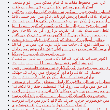
غزہ میں محفوظ مقامات کا قیام ممکن نہیں، اقوام متحدہ
آسٹریلیا میں مینٹس کیڑے کی دو نئی نسلیں دریافت
کستانی خاتون جویریہ منگیتر سے شادی کیلیے بھارت پہنچ گئیں
فراد ہلاک ، آندھرا پردیش اور تامل ناڈو میں ایمر جنسی نافذ
 لینڈ میں ڈبل ڈیکر بس درخت سے ٹکرا گئی، 14 افراد ہلاک
اسرائیلی فوج نے جبالیہ پناہ گزین کیمپ کو گھیرے میں لے لیا
طی سے میلاد النبی کی تقریب پر ڈرون گرا دیا؛ 85 جاں بحق
یورپ میں برڈ فلو پھیل گیا ، لاکھوں مرغیاں تلف کر دی گئیں
برطانیہ آنیوالوں کی تعداد کم کرنے کیلئے قوانین مزید سخت
ری اسرائیلی فوج کی جانب سے لڑتے ہوئے غزہ میں مارا گیا
نک خان یونس میں داخل
بھارتی ائیرپورٹ پانی میں ڈوب گیا
7 اکتوبر سے اب تک غزہ کے 19 لاکھ شہری بے گھر ہوگئے
انڈونیشیا: آتش فشاں پھٹنے سے 11 کوہ پیما ہلاک
اری: صہیونی فوجیوں کی گولاباری سے متعدد فلسطینی زخمی
خضدار کے علاقے وڈھ اور گردونواح میں زلزلے کے جھٹکے
بھارتی فضائیہ کا طیارہ گر کر تباہ، 2پائلٹس ہلاک
طی اور شمالی علاقوں کا رابطہ منقطع ہوگیا: اقوام متحدہ
ہ کے حق میں بولنے سے روکا گیا”؛ فلسطینی فنکار کا انکشاف
یانی میں سے ‘مری ہوئی چھپکلی’ نکل آئی، ویڈیو نے دل دہلا دیے
انجوجس دن پاکستان گئی ہمارے لیے مرگئی،والدگیان پرساد
خوبصورت جزیرہ صرف 25 لاکھ ڈالرز میں برائے فروخت
کینیڈا جانے کے خواہش مندوں کیلئے خوشخبری
امریکا میں اسرائیلی قونصلیٹ کے باہر خاتون کی خودسوزی