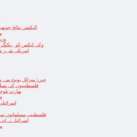
ا
الیکشن نتائج جوبھی
بھا
وزی
وکی لیکس کو ہیکنگ ٹولز ل
امریکی شہر شک
چین؛ میزائل یونٹ سے منسلک 4 جرنیلوں سمیت 9 فوجی اہلکارپ
فلسطینیوں کی نسل 
بھارت بلوچ
حما
اسرائیلی
فلسطینی مسلمانوں سے 
اسرائیل نے اپ
سع