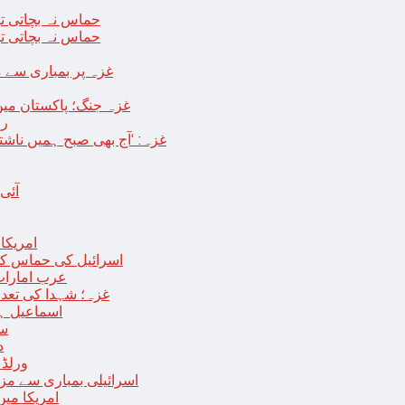
حماس نہ بچاتی تو
حماس نہ بچاتی تو
غزہ پر بمباری سے مزید 250 شہید ، رملہ میں خاتون فلسطینی س
غزہ جنگ؛ پاکستان میں
رو
غزہ: ‘آج بھی صبح ہمیں ناش
آئی
امریکا کا 2030 تک چاند پر ایک بار پھر انسانی
اسرائیل کی حماس کو 35 قیدیوں کی رہائی کے بدلے 7 روزہ جنگ بندی کی 
عرب امارات
غزہ؛ شہدا کی تعداد 20 ہزار ہوگئی، اقوام متحدہ کی قرارداد پر ووٹنگ 
اسماعیل ہن
سا
د
ورلڈ بینک ن
اسرائیلی بمباری سے مزید 100 فلسطینی شہید ، العودہ اسپتال فوجی بیرک می
امریکا میں