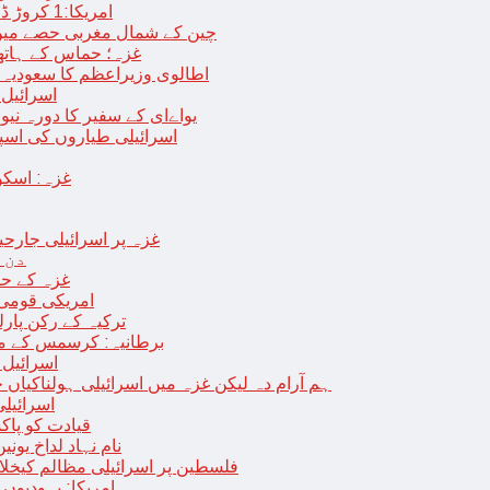
امریکا:1 کروڑ ڈالرز سے زائد مالیت کی ای-سگریٹس اسمگل کرنے کی کوشش
چین کے شمال مغربی حصے میں زلزلے سے ہلاک
غزہ؛ حماس کے ہاتھوں مزید 7 اسرائیلی فوجی ہلاک، 
اطالوی وزیراعظم کا سعودیہ 
اسرائیل کا
یواےای کے سفیر کا دورہ نیو
اسرائیلی طیاروں کی اسپتال اور 
غزہ: اسکو
غزہ پر اسرائیلی جارحیت 70 ویں روز بھی جاری: 18فلسطینی شہید ، در
دن 
“غزہ کے حا
امریکی قومی 
ترکیہ کے رکن پارل
برطانیہ: کرسمس کے موق
اسرائیل 
ہم آرام دہ لیکن غزہ میں اسرائیلی ہولناکیاں ج
اسرائیل
افغان حکومت TTP 
نام نہاد لداخ یون
فلسطین پر اسرائیلی مظالم کیخلاف
امریکا: یہودیو