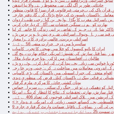
سابق اسرائیلی وزیراعظم نے نیتن یاہو کو دہشتگرد قرار دیدیا
حادثاتی طور پر آگ لگنے سے محفوظ رہنے والا نیا ایندھن
 قرآن پاک کی بےحرمتی غیرقانونی قرار،سزا کا قانون منظور
معاملہ :پاکستان پاسپورٹ کی جانچ پڑتال کرے گا، دفتر خارجہ
ں ،اسرائیل مغرب کا بگڑا ہوا بچہ بن گیا :رجب طیب اردوان
بھارت کو ہم نے سنگین خدشات سے آگاہ کردیا، جان کربی
قید سے رہا ہونیوالے اسرائیلی شہری نیتن یاہو پر برس پڑے
اسرائیلی بربریت، عالمی برادری کا دہرا معیار
سائیبیریا میں درجہ حرارت منفی 56 ہوگیا
ایران کا بائیو کیپسول کو خلا میں بھیجنے کا تجربہ کامیاب
 رہنما قتل سازش کی تفتیش؛ امریکی حکام بھارت پہنچ گئے
طالبان نے افغانستان میں لڑکی ہونا جرم بنادیا، ملالہ
یا خواتین سے زیادہ بچے پیدا کرنے کی اپیل کرتے ہوئے رو پڑے
 کے اندرونی معاملات میں مداخلت نہ کرے: چینی وزیر خا رجہ
اقوام متحدہ کی جنرل اسمبلی میں پاکستان کی بڑی کامیابی
یشیائی ترقیاتی بینک نے پاکستان کیلئے قرض کی منظوری دیدی
یونان کشتی حادثے کا مرکزی ملزم گرفتار
ائیل کو دھمکی دے تو غزہ جنگ رک سکتی ہے، سربراہ حماس
تل سازش، بھارتی تحقیقات کے نتائج کا انتظار کرینگے، امریکا
ے آپریشن میں ہلاک اسرائیلی فوجیوں کی تعداد 406 ہوگئی
میں فلسطینی بچے کیساتھ جنسی زیادتی کی، امریکی عہدیدار
 برتنے کی ہدایت