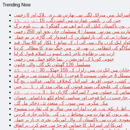
Trending Now
سرائیل میں میزائل لگنے سے بھارتی شہری ہلاک اور 6 زخمی
چین کی رہائشی عمارت میں آتشزدگی، 15 افراد ہلاک
 ہوں پاکستان کیلئے آئی ایم ایف سے گفتگو اہم ہے، بلوم برگ
رت میں مدرسہ مسمار؛ 4 مسلمان جاں بحق اور 250 زخمی
رستان؛ پی ٹی آئی پارلیمنٹرین کے امیدوار کی گاڑی پر بم حملہ
یک کرنے والے سی آئی اے کے سابق اہلکار کو 40 سال قید
اگو کی انتظامیہ نے بھی غزہ میں جنگ بندی کا مطالبہ کردیا
ارب پتی برطانوی تاجر ڈینی لیمبو نے اسلام قبول کرلیا
جنوبی کوریا کے اپوزیشن رہنما چاقو حملے میں زخمی
مسلسل 126 گھنٹوں تک گانے والی خاتون
جاپان میں ایک دن میں زلزلے کے 155 جھٹکے، 30 افراد ہلاک
ارلیمنٹ سے برطرف
کشی، جنوبی افریقہ اسرائیل کیخلاف عالمی عدالت پہنچ گیا
ستان کی علیحدگی پسند قوتوں کی مالی مدد کر رہا ہے: چین
س کے حملوں میں 7 اسرائیلی گاڑیاں تباہ، 3 صہیونی ہلاک
 جارحیت نے اپنا فوجی اور سیاسی انجام لکھ دیا،اسامہ حمدان
مکہ مکرمہ میں سونے کے متعدد نئے ذخائر مل گئے
اظہاریکجہتی، عرب امارات میں سال نو کی تقاریب منسوخ
نے شہریوں کو بھارت میں محتاط رہنے کی ہدایات جاری کردیں
ودی عرب سے پاکستان آنے والے امریکی بحری جہاز پر حملہ
امریکا اور اسرائیل کا حماس کو جڑ سے ختم کرنے پر اتفاق