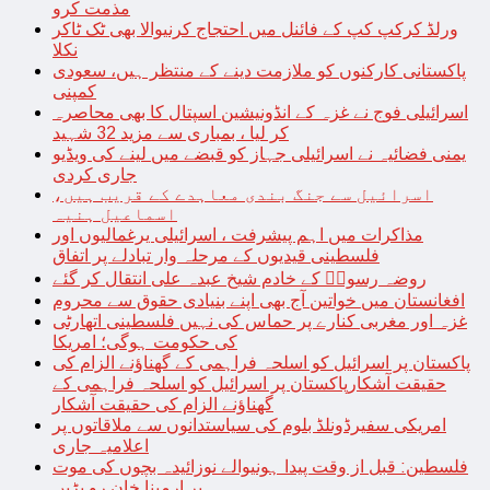
مذمت کرو
ورلڈ کرکپ کپ کے فائنل میں احتجاج کرنیوالا بھی ٹک ٹاکر
نکلا
پاکستانی کارکنوں کو ملازمت دینے کے منتظر ہیں، سعودی
کمپنی
اسرائیلی فوج نے غزہ کے انڈونیشین اسپتال کا بھی محاصرہ
کر لیا ، بمباری سے مزید 32 شہید
یمنی فضائیہ نے اسرائیلی جہاز کو قبضے میں لینے کی ویڈیو
جاری کردی
اسرائیل سے جنگ بندی معاہدے کے قریب ہیں،
اسماعیل ہنیہ
مذاکرات میں اہم پیشرفت ، اسرائیلی یرغمالیوں اور
فلسطینی قیدیوں کے مرحلہ وار تبادلے پر اتفاق
روضہ رسولؐ کے خادم شیخ عبدہ علی انتقال کر گئے
افغانستان میں خواتین آج بھی اپنے بنیادی حقوق سے محروم
غزہ اور مغربی کنارے پر حماس کی نہیں فلسطینی اتھارٹی
کی حکومت ہوگی؛ امریکا
پاکستان پر اسرائیل کو اسلحہ فراہمی کے گھناؤنے الزام کی
حقیقت آشکارپاکستان پر اسرائیل کو اسلحہ فراہمی کے
گھناؤنے الزام کی حقیقت آشکار
امریکی سفیرڈونلڈ بلوم کی سیاستدانوں سے ملاقاتوں پر
اعلامیہ جاری
فلسطین: قبل از وقت پیدا ہونیوالے نوزائیدہ بچوں کی موت
پر ارمینا خان رو پڑیں