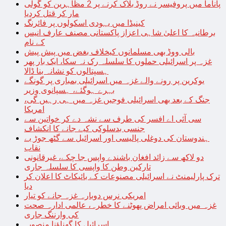
پاناما میں پروفیسر نے روڈ بلاک کرنے پر 2 مظاہرین کو گولی
مار کر قتل کردیا
کینیڈا میں یہودی اسکولوں پر فائرنگ
برطانیہ کا اعلیٰ شاہی اعزاز پاکستانی مصنف عارف انیس
کے نام
بالی ووڈ بھی مسلمانوں کیخلاف بغض میں پیش پیش
غزہ پر اسرائیلی حملوں کا سلسلہ رک نہ سکا، ایک بار پھر
ہسپتالوں کو نشانہ بنا ڈالا
یوکرین پر رونے والے غزہ میں اسرائیلی بمباری پر گونگے
بہرے ہوگئے، ہسپانوی وزیر
جنگ کے بعد بھی اسرائیلی فوجیں غزہ میں ہی رہیں گی،
امریکا
سی آئی اے افسر کی طرف سے نشہ دے کر خواتین سے
جنسی بدسلوکی کیے جانے کا انکشاف
ہندوستان کی دوغلی پالیسی اور اسرائیل سے گٹھ جوڑ بے
نقاب
دو لاکھ سے زائد افغان باشندے واپس جا چکے، غیرقانونی
تارکین وطن کا واپسی کا سلسلہ جاری
ترک پارلیمنٹ نے اسرائیلی مصنوعات کے بائیکاٹ کا اعلان کر
دیا
امریکی نرس دوبارہ غزہ جانے کو تیار
غزہ میں وبائی امراض پھوٹنے کا خطرہ، عالمی ادارہ صحت
کی وارننگ جاری
اسرائیل کا گھناؤنا منصوبہ