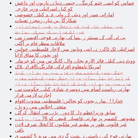
حماس کو ایسے ختم کرینگے ، جیسے دنیا نے نازیوں اور داعش
کو کیا ، اسرائیلی وزیر خارجہ
اماراتی صدر اور دبئی کے ولی عہد کیلئے خصوصی
شکارگاہیں تیار، رینجرز تعینات
غیر ملکی تارکین کو انخلا پر طبی امداد اور
خوراک فراہم کرنے کی ہدایت
پی ٹی آئی کے سینئر رہنما کی بھارتی فوجی آفیسرز سے
ملاقات منظرعام پر آگئی
اسرائیلی ٹک ٹاکرز نے اپنی ویڈیوز میں لاچار فلسطینی خواتین
اور بچوں کا مذاق اُڑایا
ووٹ دینے کیلئے فائر الارم بجانے والے کانگرس مین کو جرمانہ
امریکا:نامعلوم افرادکی فائرنگ،5افرادہلاک
جنگ بندی کیلئے مغرب غزہ میں مزید اور کیا
کرانا چاہتا ہے؟اردوان جنگ بندی کیلئے مغرب
غزہ میں مزید اور کیا کرانا چاہتا ہے؟اردوان
بھارتی ریاست آسام میں دوسری شادی کیلیے حکومت سے
اجازت لازمی قرار
خدارا ! ہمارے بچوں کو بچالیں؛ فلسطینی مندوب اقوام
متحدہ اجلاس میں رو پڑے
سابق وزیراعظم دل کا دورہ پڑنے سے انتقال کرگئے
مقبوضہ کشمیر پر بھارتی غاصبانہ قبضے کو 76 سال ہوگئے
غیر قانونی طور پر مقیم غیر ملکیوں کا انخلا، صرف 4دن
باقی
بھارتی فوج کی ریاستی دہشت گردی میں مزید 5 کشمیری