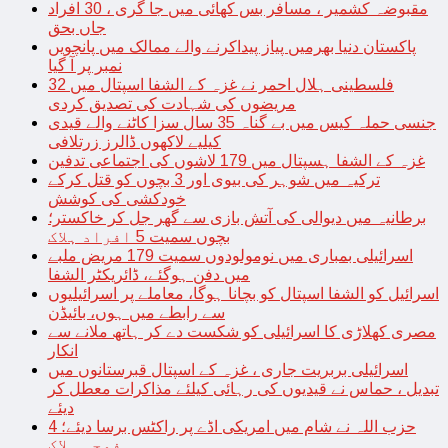
مقبوضہ کشمیر ، مسافر بس کھائی میں جا گری ، 30 افراد
جاں بحق
پاکستان دنیا بھرمیں پیاز پیداکرنے والے ممالک میں پانچویں
نمبر پر آ گیا
فلسطینی ہلال احمر نے غزہ کے الشفا اسپتال میں 32
مریضوں کی شہادت کی تصدیق کردی
جنسی حملہ کیس میں بے گناہ 35 سال سزا کاٹنے والے قیدی
کیلیے لاکھوں ڈالرز زرتلافی
غزہ کے الشفا ہسپتال میں 179 لاشوں کی اجتماعی تدفین
ترکیہ میں شوہر کی بیوی اور 3 بچوں کو قتل کرکے
خودکشی کی کوشش
برطانیہ میں دیوالی کی آتش بازی سے گھر جل کر خاکستر؛
بچوں سمیت 5 افراد ہلاک
اسرائیلی بمباری میں نومولودوں سمیت 179 مریض ملبے
میں دفن ہوگئے، ڈائریکٹر الشفا
اسرائیل کو الشفا اسپتال کو بچانا ہوگا، معاملے پر اسرائیلیوں
سے رابطے میں ہوں، بائیڈن
مصری کھلاڑی کا اسرائیلی کو شکست دے کر ہاتھ ملانے سے
انکار
اسرائیلی بربریت جاری ، غزہ کے اسپتال قبرستانوں میں
تبدیل ، حماس نے قیدیوں کی رہائی کیلئے مذاکرات معطل کر
دیئے
حزب اللہ نے شام میں امریکی اڈے پر راکٹس برسا دیئے؛ 4
فوجی ہلاک