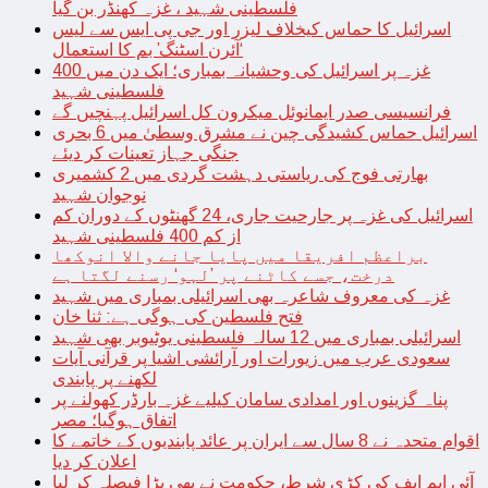
فلسطینی شہید ، غزہ کھنڈر بن گیا
اسرائیل کا حماس کیخلاف لیزر اور جی پی ایس سے لیس
‘آئرن اسٹنگ’ بم کا استعمال
غزہ پر اسرائیل کی وحشیانہ بمباری؛ ایک دن میں 400
فلسطینی شہید
فرانسیسی صدر ایمانوئل میکرون کل اسرائیل پہنچیں گے
اسرائیل حماس کشیدگی چین نے مشرق وسطیٰ میں 6 بحری
جنگی جہاز تعینات کر دیئے
بھارتی فوج کی ریاستی دہشت گردی میں 2 کشمیری
نوجوان شہید
اسرائیل کی غزہ پر جارحیت جاری، 24 گھنٹوں کے دوران کم
از کم 400 فلسطینی شہید
براعظم افریقا میں پایا جانے والا انوکھا
درخت، جسے کاٹنے پر ’لہو‘ رسنے لگتا ہے
غزہ کی معروف شاعرہ بھی اسرائیلی بمباری میں شہید
فتح فلسطین کی ہوگی ہے: ثنا خان
اسرائیلی بمباری میں 12 سالہ فلسطینی یوٹیوبر بھی شہید
سعودی عرب میں زیورات اور آرائشی اشیا پر قرآنی آیات
لکھنے پر پابندی
پناہ گزینوں اور امدادی سامان کیلیے غزہ بارڈر کھولنے پر
اتفاق ہوگیا؛ مصر
اقوام متحدہ نے 8 سال سے ایران پر عائد پابندیوں کے خاتمے کا
اعلان کر دیا
آئی ایم ایف کی کڑی شرط، حکومت نے بھی بڑا فیصلہ کر لیا