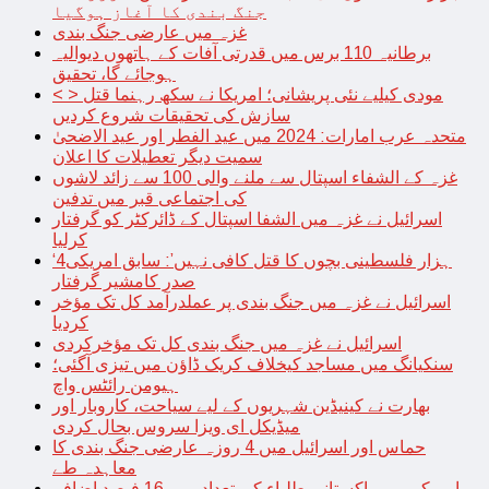
جنگ بندی کا آغاز ہوگیا
غزہ میں عارضی جنگ بندی
برطانیہ 110 برس میں قدرتی آفات کے ہاتھوں دیوالیہ
ہوجائے گا، تحقیق
< > مودی کیلیے نئی پریشانی؛ امریکا نے سکھ رہنما قتل
سازش کی تحقیقات شروع کردیں
متحدہ عرب امارات: 2024 میں عید الفطر اور عید الاضحیٰ
سمیت دیگر تعطیلات کا اعلان
غزہ کے الشفاء اسپتال سے ملنے والی 100 سے زائد لاشوں
کی اجتماعی قبر میں تدفین
اسرائیل نے غزہ میں الشفا اسپتال کے ڈائرکٹر کو گرفتار
کرلیا
‘4ہزار فلسطینی بچوں کا قتل کافی نہیں’: سابق امریکی
صدر کامشیر گرفتار
اسرائیل نے غزہ میں جنگ بندی پر عملدرآمد کل تک مؤخر
کردیا
اسرائیل نے غزہ میں جنگ بندی کل تک مؤخرکردی
سنکیانگ میں مساجد کیخلاف کریک ڈاؤن میں تیزی آگئی؛
ہیومن رائٹس واچ
بھارت نے کینیڈین شہریوں کے لیے سیاحت، کاروبار اور
میڈیکل ای ویزا سروس بحال کردی
حماس اور اسرائیل میں 4 روزہ عارضی جنگ بندی کا
معاہدہ طے
امریکہ میں پاکستانی طلباء کی تعداد میں 16 فیصد اضافہ