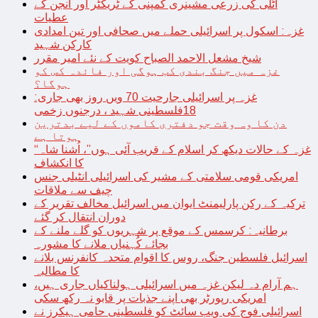
اٹلی کی زرعی مشینری کمپنی کے ٹریکٹر اور انجن کے
عطیات
غزہ: اسکول پر اسرائیلی حملے میں صحافی اور تین امدادی
کارکن شہید
شیخ مشعل الاحمد الصباح کویت کے نئے امیر مقرر
غزہ میں جنگ بندی کب ہوگی اور فائدہ کس کو
ہوگا؟
غزہ پر اسرائیلی جارحیت 70 ویں روز بھی جاری:
18فلسطینی شہید ، درجنوں زخمی
دن کا وہ وقت جو دفتری کاموں کے لیے بدترین
ہوتا ہے
“غزہ کے حالات دیکھ کر اسلام کے قریب آئی ہوں”، اُشنا شاہ
کا انکشاف
امریکی قومی سلامتی کے مشیر کی اسرائیلی انٹیلی جنس
چیف سے ملاقات
ترکیہ کے رکن پارلیمنٹ ایوان میں اسرائیل مخالف تقریر کے
دوران انتقال کر گئے
برطانیہ: کرسمس کے موقع پر شہریوں کو گلے ملنے کے
بجائے کُہنیاں ملانے کا مشورہ
اسرائیل فلسطین جنگ، روس کا اقوام متحدہ کانفرنس بلانے
کا مطالبہ
ہم آرام دہ لیکن غزہ میں اسرائیلی ہولناکیاں جاری ہیں،
امریکی رپورٹر بھی اپنے جذبات پر قابو نہ رکھ سکی
اسرائیلی فوج کی ویب سائٹ کو فلسطینی حامی ہیکرز نے