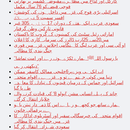
کارگل اور لداخ میں مظاہرے،مقبوضہ کشمیر پر بھارتی
فوجی قبضےکو 76 سال مکمل
اسرائیلی برّی فوج کی غزہ میں داخل ہونے کی کوشش؛
افسر سمیت 5 فوجی ہلاک
سعودی عرب ، ایک ہفتے کے دوران 17 ہزار ، 305 غیر
قانونی تارکین وطن گرفتار
اماراتی رئیل سٹیٹ کی کمپنیوں کے گروپ کا پاکستان
میں20سے 25ارب ڈالرز کی سرمایہ کاری کا اعلان
او آئی سی اور عرب لیگ کا ہنگامی اجلاس، غزہ میں فوری
جنگ بندی کا مطالبہ
’’یا رسول اللہﷺ! ہمارے ٹکڑے ہوتے رہے اور امت تماشا
دیکھتی رہی‘‘
اب ایک ہی ویزےپر6خلیجی ممالک کاسفر ممکن
دنیا میں کوئی جہنم ہے تو وہ غزہ ہے ، اقوام متحدہ
اسرائیل اور حماس کے درمیان قیدیوں کے تبادلے کا معاہدہ
طے پا گیا
چاند کے پہلے انسانی مشن ’اپولو 8‘ کی قیادت کرنے والے
خلاباز انتقال کرگئے
ہمارے ساتھ جو کچھ ہو رہا ہے اس کا ذمہ دار نیتن یاہو
ہے، یرغمالی خاتون
اقوام متحدہ کی خیرسگالی سفیر اور آسٹریلوی اداکارہ کا
غزہ میں جنگ بندی کا مطالبہ
سعودی شہزادہ انتقال کر گیا