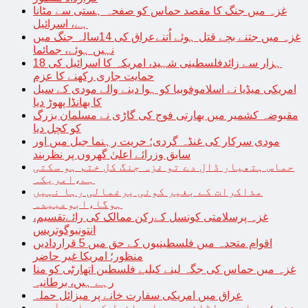
غزہ میں جنگ کا مقصد حماس کو صفحہ ہستی سے مٹانا
ہے، اسرائیل
غزہ میں جتنے بچے قتل ہوئے اُتنےعراق کی 14سالہ جنگ میں
نہیں ہوئے، جمائما
18 ہزار سے زائدفلسطینی شہید، امریکہ کا اسرائیل کی
حمایت جاری رکھنے کا عزم
امریکی میڈیا نے اسلاموفوبیا کو ہوا دینے والے مودی کے سیل
کا بھانڈا پھوڑ دیا
مقبوضہ کشمیر میں بھارتی فوج کی گاڑی نے مسلمان بزرگ
کو کچل دیا
مودی سرکار کی غنڈہ گردی؛ حریت رہنما جیل میں اور
سابق وزرائے اعلیٰ گھروں پر نظربند
حماس ہتھیار ڈال دے تو غزہ جنگ کل ختم ہو سکتی
ہے،امریکہ
مذاکرات کے بغیر کوئی یرغمالی رہا نہیں
ہوگا،ابوعبیدہ
غزہ پرسلامتی کونسل کےرکن ممالک کی رائےتقسیم،
انتونیوگوتریس
اقوام متحدہ میں فلسطینیوں کے حق میں 5 قراردادیں
منظور؛ امریکا غیر حاضر
غزہ میں حماس کی جگہ لینے کیلیے فلسطین اتھارٹی کو منا
رہے ہیں، برطانیہ
عراق میں امریکی سفارت خانے پر میزائل حملہ
غزہ؛ حماس سے لڑائی میں اسرائیل کے سابق آرمی