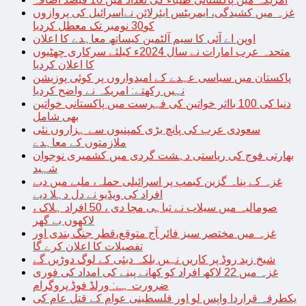
غزہ میں کشیدگی، ایمریٹس ایئرلائن نےاسرائیل کی پروازوں
کو30 نومبر تک معطل کردیا
اوپن اے آئی کا سیم آلٹمین کیساتھ معاہدے کا اعلان
متحدہ عرب امارات نے سال 2024ء کیلئے سرکاری چھٹیوں
کا اعلان کردیا
پاکستان میں سیاسی عہدے کے امیدواروں پر کوئی پوزیشن
نہیں رکھتے: امریکہ نے واضح کردیا
دنیا کی 100 بااثر خواتین کی فہرست میں پاکستانی خواتین
بھی شامل
سعودی عرب کی پانچ بڑی کمپنیوں سے ہزاروں نئی
ملازمتوں کے معاہدے
بھارتی فوج کی ریاستی دہشت گردی میں کشمیری نوجوان
شہید
غزہ کے پناہ گزین کیمپ پر اسرائیلی حملہ، ملبے میں دبے
افراد کی ویڈیو نے دل دہلا دیے
صومالیہ میں سیلاب نے تباہی مچا دی ، 50 افراد ہلاک ،
لاکھوں بے گھر
غزہ میں مختصر سیز فائر آج متوقع،قطر جنگ بندی اور
تفصیلات کا اعلان کرے گا
شیخ زید روڈ پر کاریں نہیں بلکہ دبئی کے لوگ دوڑیں گے
غزہ میں 22 لاکھ افراد کو کھانے پینے کی امداد کی فوری
ضرورت ہے: ورلڈ فوڈ پروگرام
یکطرفہ قراردا واپس لو اور فلسطینی عوام کے قتل عام کی