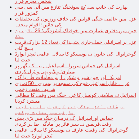
شخص مجرم قرار
بھارت کی جانب سے ’پچ سوئچنگ‘ تنازع میں آئی سی سی
کمزور قرار
غزہ میں عالمی جنگی قوانین کی خلاف ورزیوں کی تحقیقات
کی جائیں؛ اقوام متحدہ
چین میں دفتری عمارت میں خوفناک آتشزدگی؛ 26 ملازمین
ہلاک
غزہ پر اسرائیلی حملےجاری ،شہدا کی تعداد 12ہزارکےقریب
پہنچ گئی
گوجرانوالہ کی خاتون نے یونیسکو کا سالانہ عالمی ٹیچر ایوارڈ
جیت لیا
اسرائیل کی حماس سربراہ اسماعیل ہنیہ کے گھر پر
بمباری؛ ویڈیو بھی وائرل کردی
امریکہ اور چین شیر و شکر ، اہم معاملات طے پا گئے
غزہ ، قاتل اسرائیلی فوج کی مسجد پر بمباری ، 50 نمازی
شہید ، متعدد زخمی
اسرائیل نے سلامتی کونسل کا غزہ جنگ میں وقفے کا مطالبہ
مسترد کردیا
برطانیہ: غزہ جنگ بندی کی قرارداد پر لیبر
پارٹی میں بغاوت ہوگئی
حماس اوراسرائیل کے درمیان جنگ میں بڑی پیش
رفت،فریقین نے سیز فائر پر آمادگی ظاہر کردی
گوجرانوالہ کی رفعت عارف نے یونیسکو کا سالانہ عالمی
ٹیچر ایوارڈ جیت لیا