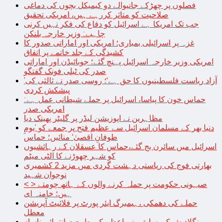
فصلوں پر چھڑکے جانیوالے دو کیمیکل بچوں کی دماغی
صلاحیت کو متاثر کررہے ہیں، امریکی تحقیق
جب تک امریکا ہے اسرائیل کو دفاع کی فکر نہیں کرنی
چاہیے: وزیر خارجہ بلنکن
غزہ پر اسرائیلی بمباری؛ امریکی اور اماراتی صدور کا
کشیدگی کے جلد خاتمے پر اتفاق
امریکی وزیر خارجہ اسرائیل پہنچ گئے؛ جوبائیڈن اور اماراتی
صدر کی ٹیلی فونک گفتگو
’آزاد ریاست فلسطینیوں کا حق ہے‘؛ روسی صدر نے ثالثی کی
پیشکش کردی
حماس خون کا پیاسا، اسرائیل پر حملے شیطانی عمل ہے:
امریکی صدر
مظاہرین نے اپوزیشن لیڈر پر گلیٹر پھینک دیا
دنیا بھر کے مسلمان اسرائیل سے عظیم فتح پر جمعے کو ’یومِ
طوفانِ اقصیٰ‘ منائیں؛ حماس
اسرائیل میں سائرن بج گئے،حماس کا عسقلان کے رہائشیوں
کو شہر چھوڑنے کا الٹی میٹم
بھارتی فوج کی ریاستی دہشت گردی میں مزید 2 کشمیری
نوجوان شہید
< > صیہونی حکومت پر حملہ کرنے والوں کے ہاتھ چومتے
ہیں؛ خامنہ ای
حملے کی دھمکی ،ہیمبرگ ایئر پورٹ پر فلائیٹ آپریشن
معطل
بنگلادیش کی سابق وزیراعظم کی طبیعت انتہائی ناساز