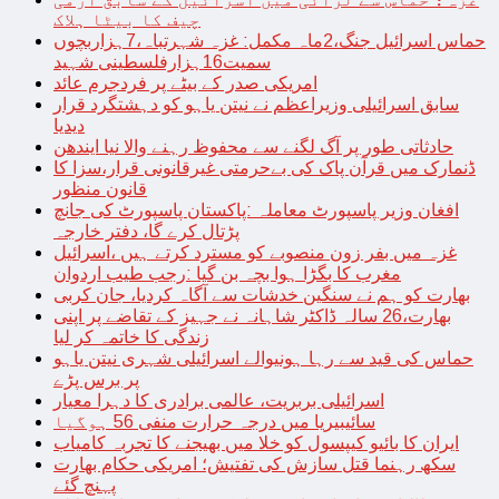
چیف کا بیٹا ہلاک
حماس اسرائیل جنگ،2ماہ مکمل: غزہ شہرتباہ،7ہزاربچوں
سمیت16ہزارفلسطینی شہید
امریکی صدر کے بیٹے پر فردجرم عائد
سابق اسرائیلی وزیراعظم نے نیتن یاہو کو دہشتگرد قرار
دیدیا
حادثاتی طور پر آگ لگنے سے محفوظ رہنے والا نیا ایندھن
ڈنمارک میں قرآن پاک کی بےحرمتی غیرقانونی قرار،سزا کا
قانون منظور
افغان وزیر پاسپورٹ معاملہ :پاکستان پاسپورٹ کی جانچ
پڑتال کرے گا، دفتر خارجہ
غزہ میں بفر زون منصوبے کو مسترد کرتے ہیں ،اسرائیل
مغرب کا بگڑا ہوا بچہ بن گیا :رجب طیب اردوان
بھارت کو ہم نے سنگین خدشات سے آگاہ کردیا، جان کربی
بھارت،26 سالہ ڈاکٹر شاہانہ نے جہیز کے تقاضے پر اپنی
زندگی کا خاتمہ کر لیا
حماس کی قید سے رہا ہونیوالے اسرائیلی شہری نیتن یاہو
پر برس پڑے
اسرائیلی بربریت، عالمی برادری کا دہرا معیار
سائیبیریا میں درجہ حرارت منفی 56 ہوگیا
ایران کا بائیو کیپسول کو خلا میں بھیجنے کا تجربہ کامیاب
سکھ رہنما قتل سازش کی تفتیش؛ امریکی حکام بھارت
پہنچ گئے