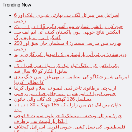
Trending Now
اسرائیل میں میزائل لگنے سے بھارتی شہری ہلاک اور 6
زخمی
چین کی رہائشی عمارت میں آتشزدگی، 15 افراد ہلاک
الیکشن نتائج جوبھی ہوں پاکستان کیلئے آئی ایم ایف سے
گفتگو اہم ہے، بلوم برگ
بھارت میں مدرسہ مسمار؛ 4 مسلمان جاں بحق اور 250
زخمی
وزیرستان؛ پی ٹی آئی پارلیمنٹرین کے امیدوار کی گاڑی پر بم
حملہ
وکی لیکس کو ہیکنگ ٹولز لیک کرنے والے سی آئی اے کے
سابق اہلکار کو 40 سال قید
امریکی شہر شکاگو کی انتظامیہ نے بھی غزہ میں جنگ بندی
کا مطالبہ کردیا
ارب پتی برطانوی تاجر ڈینی لیمبو نے اسلام قبول کرلیا
جنوبی کوریا کے اپوزیشن رہنما چاقو حملے میں زخمی
مسلسل 126 گھنٹوں تک گانے والی خاتون
جاپان میں ایک دن میں زلزلے کے 155 جھٹکے، 30 افراد
ہلاک
چین؛ میزائل یونٹ سے منسلک 4 جرنیلوں سمیت 9 فوجی
اہلکارپارلیمنٹ سے برطرف
فلسطینیوں کی نسل کشی، جنوبی افریقہ اسرائیل کیخلاف