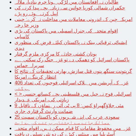
طالبان نے افغانستان میں لڑکی ہونا جرم بنادیا، ملالہ
حکمراں شمالی کوریا خواتین سے زیادہ بچے پیدا کرنے کی
اپیل کرتے ہوئے رو پڑے
امریکہ چین کے اندرونی معاملات میں مداخلت نہ کرے: چینی
وزیر خا رجہ
اقوام متحدہ کی جنرل اسمبلی میں پاکستان کی بڑی
کامیابی
ایشیائی ترقیاتی بینک نے پاکستان کیلئے قرض کی منظوری
دیدی
یونان کشتی حادثے کا مرکزی ملزم گرفتار
پاکستان اسرائیل کو دھمکی دے تو غزہ جنگ رک سکتی ہے،
سربراہ حماس
گرپتونت سنگھ پنوں قتل سازش، بھارتی تحقیقات کے نتائج کا
انتظار کرینگے، امریکا
غزہ کے آپریشن میں ہلاک اسرائیلی فوجیوں کی تعداد 406
ہوگئی
< > اسرائیلی فوج نے جیل میں فلسطینی بچے کیساتھ جنسی
زیادتی کی، امریکی عہدیدار
9 مئی جلاؤگھیراؤ کیس: 8 پی ٹی آئی رہنماؤں کے ناقابل
ضمانت وارنٹ گرفتاری جاری
سعودی عرب کی اپنے شہریوں کو پاکستان سمیت 25
ممالک جانے سے اجتناب برتنے کی ہدایت
غزہ میں محفوظ مقامات کا قیام ممکن نہیں، اقوام متحدہ
آسٹریلیا میں مینٹس کیڑے کی دو نئی نسلیں دریافت