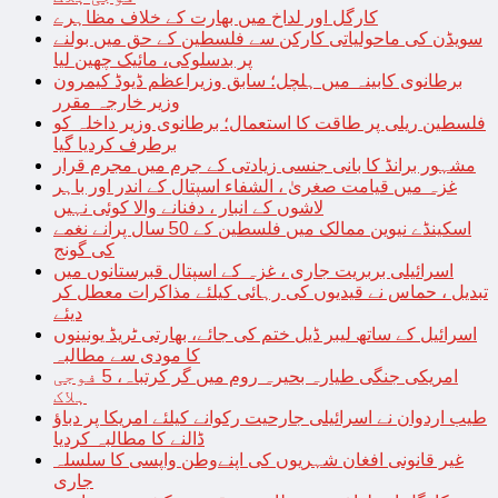
کارگل اور لداخ میں بھارت کے خلاف مظاہرے
سویڈن کی ماحولیاتی کارکن سے فلسطین کے حق میں بولنے
پر بدسلوکی، مائیک چھین لیا
برطانوی کابینہ میں ہلچل؛ سابق وزیراعظم ڈیوڈ کیمرون
وزیر خارجہ مقرر
فلسطین ریلی پر طاقت کا استعمال؛ برطانوی وزیر داخلہ کو
برطرف کردیا گیا
مشہور برانڈ کا بانی جنسی زیادتی کے جرم میں مجرم قرار
غزہ میں قیامت صغریٰ ، الشفاء اسپتال کے اندر اور باہر
لاشوں کے انبار ، دفنانے والا کوئی نہیں
اسکینڈے نیوین ممالک میں فلسطین کے 50 سال پرانے نغمے
کی گونج
اسرائیلی بربریت جاری ، غزہ کے اسپتال قبرستانوں میں
تبدیل ، حماس نے قیدیوں کی رہائی کیلئے مذاکرات معطل کر
دیئے
اسرائیل کے ساتھ لیبر ڈیل ختم کی جائے، بھارتی ٹریڈ یونینوں
کا مودی سے مطالبہ
امریکی جنگی طیارہ بحیرہ روم میں گر کرتباہ، 5 فوجی
ہلاک
طیب اردوان نے اسرائیلی جارحیت رکوانے کیلئے امریکا پر دباؤ
ڈالنے کا مطالبہ کردیا
غیر قانونی افغان شہریوں کی اپنےوطن واپسی کا سلسلہ
جاری