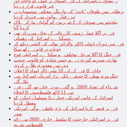
رہنماؤں نےاسرائیل کے غزہ اسپتال پر حملے کو ناجائز اور
غیر قانونی قرار دے دیا
برطانیہ میں طوفان “بابت” کی وارننگ، محکمہ موسمیات نے
تیز رفتار ہوائوں سے خبردار کردیا
بیلجیئم میں سویڈن کے 2 شہریوں کو گولیاں مارکر ہلاک
کردیا گیا
غزہ پر اگلا حملہ زمینی کارروائی کے بجائے سرپرائز بھی
ہوسکتا ہے، اسرائیل کی دھمکی
غزہ میں دوران ڈیوٹی ڈاکٹر والد اور بھائی کی لاشیں دیکھ کر
جذبات پر قابو نہ رکھ سکا
غزہ جنگ کا اگلا مرحلہ مختلف ہو سکتا ہے، اسرائیلی فوج
بھارتی سپریم کورٹ نے ہم جنس شادی کو قانونی حیثیت
دینے سے معذوری ظاہر کردی
جاپان کا غزہ کے لیے 10 ملین ڈالر امداد کا اعلان
جنگ مزید پھیلنے کا خدشہ ، ایک ہزار امریکی اسرائیل سے
نکل گئے
شہداء کی تعداد 2600 ہو گئی ، مردہ خانے بھر گئے ، غزہ
سے 11 لاکھ فلسطینیوں کا انخلاء
اسرائیل کے حامی امریکی چینل نے3 مسلمان اینکرز کو
معطل کردیا
غزہ پر قبضہ کرنا اسرائیل کی بڑی غلطی ہوگی: امریکی
صدر
غزہ پر اسرائیلی جارحیت کا سلسلہ جاری، 2600 سے زائد
فلسطینی شہید