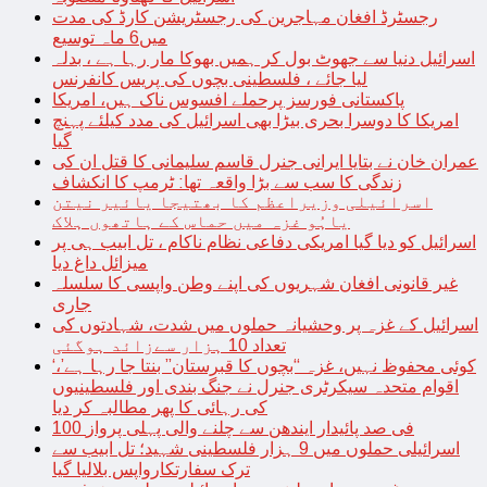
رجسٹرڈ افغان مہاجرین کی رجسٹریشن کارڈ کی مدت
میں6 ماہ توسیع
اسرائیل دنیا سے جھوٹ بول کر ہمیں بھوکا مار رہا ہے ، بدلہ
لیا جائے ، فلسطینی بچوں کی پریس کانفرنس
پاکستانی فورسز پرحملے افسوس ناک ہیں، امریکا
امریکا کا دوسرا بحری بیڑا بھی اسرائیل کی مدد کیلئے پہنچ
گیا
عمران خان نے بتایا ایرانی جنرل قاسم سلیمانی کا قتل ان کی
زندگی کا سب سے بڑا واقعہ تھا: ٹرمپ کا انکشاف
اسرائیلی وزیراعظم کا بھتیجا یائیر نیتن
یاہُو غزہ میں حماس کے ہاتھوں ہلاک
اسرائیل کو دیا گیا امریکی دفاعی نظام ناکام ، تل ابیب ہی پر
میزائل داغ دیا
غیر قانونی افغان شہریوں کی اپنے وطن واپسی کا سلسلہ
جاری
اسرائیل کے غزہ پر وحشیانہ حملوں میں شدت، شہادتوں کی
تعداد 10 ہزار سےزائد ہوگئی
‘کوئی محفوظ نہیں، غزہ “بچوں کا قبرستان” بنتا جا رہا ہے’،
اقوام متحدہ سیکرٹری جنرل نے جنگ بندی اور فلسطینیوں
کی رہائی کا پھر مطالبہ کر دیا
100 فی صد پائیدار ایندھن سے چلنے والی پہلی پرواز
اسرائیلی حملوں میں 9 ہزار فلسطینی شہید؛ تل ابیب سے
ترک سفارتکارواپس بلالیا گیا