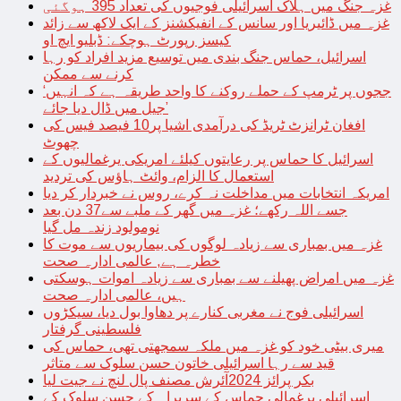
غزہ جنگ میں ہلاک اسرائیلی فوجیوں کی تعداد 395 ہوگئی
غزہ میں ڈائیریا اور سانس کے انفیکشنز کے ایک لاکھ سے زائد
کیسز رپورٹ ہوچکے: ڈبلیو ایچ او
اسرائیل، حماس جنگ بندی میں توسیع مزید افراد کو رہا
کرنے سے ممکن
‘ججوں پر ٹرمپ کے حملے روکنے کا واحد طریقہ ہے کہ انہیں
جیل میں ڈال دیا جائے’
افغان ٹرانزٹ ٹریڈ کی درآمدی اشیا پر10 فیصد فیس کی
چھوٹ
اسرائیل کا حماس پر رعایتوں کیلئے امریکی یرغمالیوں کے
استعمال کا الزام، وائٹ ہاؤس کی تردید
امریکہ انتخابات میں مداخلت نہ کرے، روس نے خبردار کر دیا
جسے اللہ رکھے؛ غزہ میں گھر کے ملبے سے37 دن بعد
نومولود زندہ مل گیا
غزہ میں بمباری سے زیادہ لوگوں کی بیماریوں سے موت کا
خطرہ ہے, عالمی ادارہ صحت
غزہ میں امراض پھیلنے سے بمباری سے زیادہ اموات ہوسکتی
ہیں، عالمی ادارہ صحت
اسرائیلی فوج نے مغربی کنارے پر دھاوا بول دیا، سیکڑوں
فلسطینی گرفتار
میری بیٹی خود کو غزہ میں ملکہ سمجھتی تھی، حماس کی
قید سے رہا اسرائیلی خاتون حسن سلوک سے متاثر
بکر پرائز 2024آئرش مصنف پال لنچ نے جیت لیا
اسرائیلی یرغمالی حماس کے سربراہ کے حسن سلوک کے