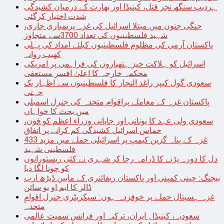
ہردیپ سنگھ نجر قتل، کینیڈا اور بھارت کے درمیان کشیدگی
شدت اختیار کرگئی
جنگی جنون میں مبتلا اسرائیل کی غزہ پربمباری جاری،
شہید فلسطینیوں کی تعداد 3700سے متجاوز
پاکستان آرمی کی مظلوم فلسطینیوں کیلئے امداد کی پہلی
کھیپ روانہ
اسرائیل کو ہلاکت خیز ہتھیاروں کی فراہمی پر امریکی
محکمہ خارجہ کا اعلیٰ افسر مستعفی
سعودی گول کیپر راغد النجار کا فلسطینیوں سے اظہار یک
جہتی
پاکستان غزہ کے معاملے پراقوام متحدہ کی جنرل اسمبلی
میں بحث کا خواہاں
سعودی ولی عہد کا یونانی اور جاپانی وزراء اعظم کو فون،
حماس اسرائیل کشیدگی کم کرانے پر اتفاق
غزہ کے پناہ گزین کیمپ پر اسرائیلی حملے میں مزید 433
فلسطینی شہید
دل کا دورہ پڑنے کا ڈرامہ رچا کر شہری نے کئی ریستورانوں
کو چونا لگا دیا
بیجنگ: چینی کمپنی اور پاکستان ریفائنری کے مابین ڈیڑھ ارب
ڈالر کا ایم او یو سائن
غزہ ہسپتال حملے پر خوفزدہ ہوں: سیکریٹری جنرل اقوامِ
متحدہ
سعودیہ، کینیڈا , ایران، ترکیہ اور فرانس سمیت عالمی