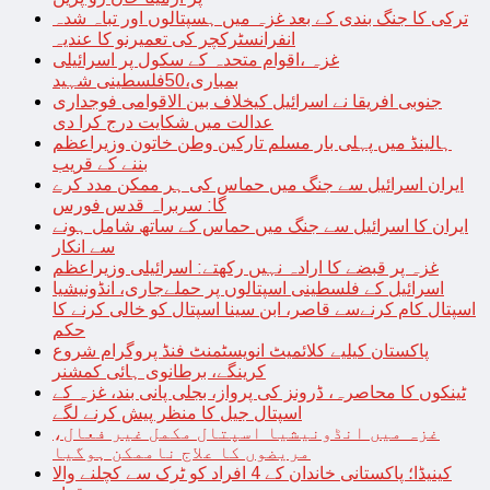
ترکی کا جنگ بندی کے بعد غزہ میں ہسپتالوں اور تباہ شدہ
انفرانسٹرکچر کی تعمیرنو کا عندیہ
غزہ ،اقوام متحدہ کے سکول پر اسرائیلی
بمباری،50فلسطینی شہید
جنوبی افریقا نے اسرائیل کیخلاف بین الاقوامی فوجداری
عدالت میں شکایت درج کرا دی
ہالینڈ میں پہلی بار مسلم تارکین وطن خاتون وزیراعظم
بننے کے قریب
ایران اسرائیل سے جنگ میں حماس کی ہر ممکن مدد کرے
گا: سربراہ قدس فورس
ایران کا اسرائیل سے جنگ میں حماس کے ساتھ شامل ہونے
سے انکار
غزہ پر قبضے کا ارادہ نہیں رکھتے: اسرائیلی وزیراعظم
اسرائیل کے فلسطینی اسپتالوں پر حملےجاری، انڈونیشیا
اسپتال کام کرنےسے قاصر، ابن سینا اسپتال کو خالی کرنے کا
حکم
پاکستان کیلیے کلائمیٹ انویسٹمنٹ فنڈ پروگرام شروع
کرینگے، برطانوی ہائی کمشنر
ٹینکوں کا محاصرہ، ڈرونز کی پرواز، بجلی پانی بند، غزہ کے
اسپتال جیل کا منظر پیش کرنے لگے
غزہ میں انڈونیشیا اسپتال مکمل غیر فعال،
مریضوں کا علاج ناممکن ہوگیا
کینیڈا؛ پاکستانی خاندان کے 4 افراد کو ٹرک سے کچلنے والا