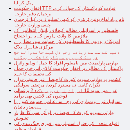
ہیک کر لیا
افغان حکومت TTP قیادت کو پاکستان کے حوالے کرے،
ترجمان دفتر خارجہ
نام نہاد لداخ یونین ٹریٹری کو کبھی تسلیم نہیں کیا: ترجمان
چینی وزارت خارجہ
فلسطین پر اسرائیلی مظالم کیخلاف بائیڈن انتظامیہ کے
ملازمین کا وائٹ ہاوس کے باہر احتجاج
امریکا: یہودیوں کا فلسطینیوں کی حمایت میں مظاہرہ،
مرکزی شاہراہ بلاک
دنیا کے سب سے زیادہ رحم دل کہے جانےوالے جج
فرینک کیپریو سرطان کا شکار ہوگئے
بھارتی پارلیمنٹ میں نامعلوم افراد کا حملہ؛ ویڈیو وائرل
پاکستان کے مطالبے پر افغان حکومت کا ڈی آئی خان حملے
کی تحقیقات کا عہد
کشمیر پر بھارتی سپریم کورٹ کا فیصلہ غیر قانونی قرار،
نگران کابینہ نے مسترد کردیا، مرتضی سولنگی
غزہ میں مزید 10 اسرائیلی فوجی ہلاک؛ 2 یرغمالی
فوجیوں کی لاشیں بھی برآمد
اسرائیل غزہ پربمباری کی وجہ سےعالمی حمایت کھو رہا
ہے،صدر بائیڈن
بھارتی سپریم کورٹ کے فیصلے پر او آئی سی کا اظہارِ
تشویش
اقوام متحدہ کی جنرل اسمبلی میں فوری جنگ بندی کی
قرارداد منظور