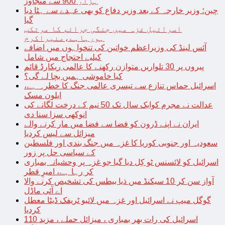
ہزار 900 سے متجاوز
چین؛ وزیر خارجہ کے بعد وزیر دفاع کو بھی عہدے سے ہٹا دیا
گیا
اسرائیل غزہ میں جنگی جرائم کا مرتکب
ہورہاہے،منیراکرم
آئس لینڈ کی وزیراعظم خواتین کی تنخواہوں میں اضافے
کیلیے احتجاج میں شامل
پیروں پر 30 تلواریں متوازن رکھنے کا عالمی ریکارڈ قائم
کیا خاموشی ہمیں بچا لے گی؟
اسرائیل حماس تنازع سے تیسری عالمی جنگ کا خطرہ ہے،
ایلون مسک
عدالت نے مجرم کوایک سال تک 50 نیم کے درخت لگانے کی
انوکھی سزا سنا دی
ایران نے اپنے ڈرون کو فضا سے فضا میں مار کرنے والے
میزائل سے لیس کردیا
سعودیہ اور جنوبی کوریا کا غزہ میں جنگ بندی اور فلسطین
کے سیاسی حل پر زور
اسرائیل کو لائسنس ٹو کِل دیا گیا جو غزہ پر وحشیانہ بمباری
کر رہا ہے، امیرِ قطر
آواز سن کر 10 سیکنڈ میں ذیا بیطس کی تشخیص کرنے والا
اے آئی ماڈل
گوگل میپ نے اسرائیل اور غزہ میں لائیو ٹریفک ڈیٹا معطل
کردیا
اسرائیل کی رات بھر بمباری ، میزائل حملے ، مزید 110