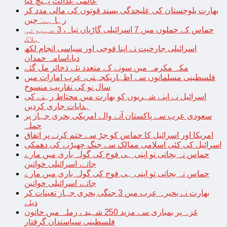
عالمی عدالت پہنچ گیا
بھارت بلوچستان کی علیحدگی پسند قوتوں کی مالی مدد کر
رہا ہے: چین
حماس کے حملوں میں 7 اسرائیلی گاڑیاں تباہ، 3 صہیونی
ہلاک
اسرائیلی جارحیت نے اپنا فوجی اور سیاسی انجام لکھ
دیا،اسامہ حمدان
مکہ مکرمہ میں سونے کے متعدد نئے ذخائر مل گئے
فلسطینی مسلمانوں سے اظہاریکجہتی، عرب امارات میں
سال نو کی تقاریب منسوخ
اسرائیل نے اپنے شہریوں کو بھارت میں محتاط رہنے کی
ہدایات جاری کردیں
سعودی عرب سے پاکستان آنے والے امریکی بحری جہاز پر
حملہ
امریکا اور اسرائیل کا حماس کو جڑ سے ختم کرنے پر اتفاق
اسرائیل کی کئی اسلامی ممالک سے جنگ چھیڑنے کی دھمکی
حماس نہ بچاتی تو اپنی ہی فوج کی گولہ باری میں مارے
جاتے، اسرائیلی خواتین
حماس نہ بچاتی تو اپنی ہی فوج کی گولہ باری میں مارے
جاتے، اسرائیلی خواتین
بھارت نے بحیرہ عرب میں 3 جنگی بحری جہاز تعینات کر
دیئے
غزہ پر بمباری سے مزید 250 شہید ، رملہ میں خاتون
فلسطینی سیاستدان گرفتار