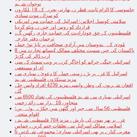
نوجوان شہید
جاسوسی کا الزام ثابت، قطر نے بھارتی بحریہ کے 8 اہلکاروں
کو سزائے موت سنادی
سلامتی کونسل اجلاس؛ اسرائیل کی حمایت میں امریکی
قرارداد کو روس اور چین نے ویٹو کردیا
فلسطینیوں کے حق خودارادیت کی حمایت جاری رکھیں گے،
ترجمان دفتر خارجہ
مُودی کے ہندوستان میں آزادیِ صحافت پر تابڑ توڑ حملے
پاکستان کی چین سمیت مختلف ممالک کیساتھ تجارت میں 8
ارب ڈالر کی گڑبڑ
اسرائیلی جنگی جرائم کو اجاگر کرنے پر ویب سمٹ کے سی
ای او مستعفی
اسرائیل کا غزہ پر بڑے زمینی حملے کا دعویٰ ، بمباری سے
مزید سینکڑوں فلسطینی شہید
افغان شہریوں کی وطن واپسی،مزید 4239 افراد واپس چلے
گئے
اسرائیلی بمباری سے شہید فلسطینیوں کی تعداد 6500 سے
متجاوز، 16 ہزار سے زائد زخمی
فلسطینی 56 سال سے جبر اور گٹھن میں جکڑے ہوئے ہیں؛
اقوامِ متحدہ
غزہ پر پھر بموں کی بارش ، مزید 704 فلسطینی شہید ،
اسلامی ممالک اسرائیل سے تعلقات ختم کریں ، حماس
مغربی کنارے پر بھی اسرائیلی بمباری؛ مجموعی شہادتیں 5