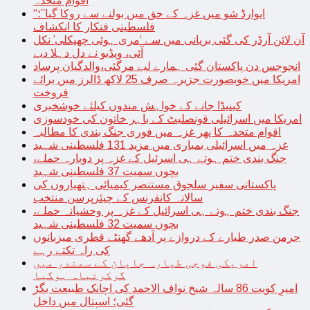
اقوام متحدہ
“ایوارڈ شو میں غزہ کے حق میں بولنے سے روکا گیا”؛
فلسطینی فنکار کا انکشاف
آن لائن آرڈر کی گئی بریانی میں سے ‘مری ہوئی چھپکلی’ نکل
آئی، ویڈیو نے دل دہلا دیے
انجوجس دن پاکستان گئی ہمارے لیے مرگئی،والدگیان پرساد
امریکا میں خوبصورت جزیرہ صرف 25 لاکھ ڈالرز میں برائے
فروخت
کینیڈا جانے کے خواہش مندوں کیلئے خوشخبری
امریکا میں اسرائیلی قونصلیٹ کے باہر خاتون کی خودسوزی
اقوام متحدہ کا پھر غزہ میں فوری جنگ بندی کا مطالبہ
غزہ میں اسرائیلی بمباری میں مزید 131 فلسطینی شہید
جنگ بندی ختم ہوتے ہی اسرئیل کے غزہ پر دوبارہ حملے،
بچوں سمیت 37 فلسطینی شہید
پاکستانی سفیر سلجوق مستنصر کیمیائی ہتھیاروں کی
سالانہ کانفرنس کے چیئرپرسن منتخب
جنگ بندی ختم ہوتے ہی اسرائیل کے غزہ پر وحشیانہ حملے،
بچوں سمیت 32 فلسطینی شہید
جرمن صدر طیارے کے دروازے پر آدھے گھنٹے قطری میزبانوں
کی راہ تکتے رہے
امریکی فوجی طیارہ جاپان کے سمندر میں
گرکرتباہ ہوگیا
امیرِ کویت 86 سالہ شیخ نواف الاحمد کی اچانک طبیعت بگڑ
گئی؛ اسپتال میں داخل