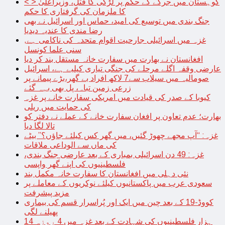
< > کوہستان میں جرگے کے حکم پر لڑکی کا قتل، وزیراعلیٰ
کا ملزمان کی گرفتاری کا حکم
جنگ بندی میں توسیع کی امید، حماس اور اسرائیل نے بھی
رضا مندی کا عندیہ دیدیا
غزہ میں اسرائیلی جارحیت اقوام متحدہ کی ناکامی ہے,
سنی علما کونسل
افغانستان نے بھارت میں سفارت خانہ مستقل بند کر دیا
عارضی وقفہ اگلے مرحلے کی جنگی تیاری کیلیے ہے، اسرائیل
صومالیہ میں سیلاب سے7 لاکھ افراد بے گھر،بڑے پیمانے پر
زرعی زمین تباہ، پل بھی بہہ گئے
کیوبا کے صدر کی قیادت میں امریکی سفارت خانے پر غزہ
کی حمایت میں ریلی
بھارت؛ عدم تعاون پر افغان سفارت خانے کے عملے نے دفتر کو
تالا لگا دیا
غزہ: “آپ مجھے چھوڑ گئیں، میں گھر کس کیلئے جاؤں؟” بیٹے
کی ماں سے الوداعی ملاقات
غزہ: 49 دن اسرائیلی بمباری کے بعد عارضی جنگ بندی،
فلسطینیوں کی اپنے گھر واپسی
نئی دہلی میں افغانستان کا سفارت خانہ مکمل بند
سعودی عرب میں پاکستانیوں کیلئے نوکریوں کے معاملے پر
مزید پیشرفت
کووڈ-19 کے بعد چین میں ایک اور پُراسرار قسم کی بیماری
پھیلنے لگی
14 ہزار فلسطینیوں کی شہادت کے بعد غزہ میں 4 روزہ