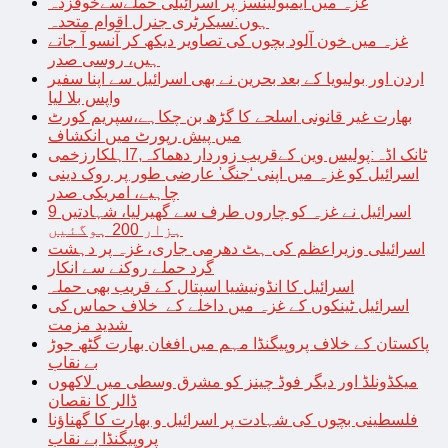
غزہ میں ایمبولینسز پر اسرائیلی حملےسےخوفزدہ
ہوں:سیکرٹری جنرل اقوام متحدہ
غزہ میں خون آلود بچوں کی تصاویر دیکھ کر آنسو آ جاتے
ہیں، روسی صدر
اردن اور بولیویا کے بعد بحرین نے بھی اسرائیل سے اپنا سفیر
واپس بلا لیا
بھارت غیر قانونی اسلحے کا گڑھ بن چکاہے،سپریم کورٹ
میں پیش رپورٹ میں انکشاف
ٹانک اڈہ:پولیس وین کےقریب زوردار دھماکہ,7اہلکارزخمی
اسرائیل کو غزہ میں اپنی ‘جنگ’ عارضی طور پر روک دینی
چاہیے، امریکی صدر
اسرائیل نے غزہ کو چاروں طرف سے گھیرلیا، شہادتیں 9
ہزار 200 ہوگئیں
اسرائیلی وزیراعظم کی ہٹ دھرمی جاری، غزہ پر دہشت
گرد حملے روکنے سے انکار
اسرائیل کا انڈونیشیا اسپتال کے قریب بھی حملہ
اسرائیل ٹینکوں کے غزہ میں داخلے کے خلاف حماس کی
شدید مزمت
پاکستان کے خلاف پروپیگنڈا مہم میں افغان بھارت گٹھ جوڑ
بے نقاب
میکڈونلڈ اور دیگر فوڈ چینز کو مشرق وسطی میں لاکھوں
ڈالر کا نقصان
فلسطینی بچوں کی شہادت پر اسرائیل و بھارت کا گھناؤنا
پروپیگنڈا بے نقاب