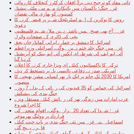
ذاتی مفاد کو ترجیح دینے پر3 افغان کرکٹرز کیخلاف کارروائی
غزہ جنگ؛ پاکستان میں بائیکاٹ مہم سے ملٹی نیشنل
کمپنیوں کو بھاری مالی نقصان
روس کا یوکرین کے اہم اسٹریٹجک شہر پر قبضہ کرنے کا
دعویٰ
غزہ: ‘آج بھی صبح ہمیں ناشتہ نہیں ملا’، شہید فلسطینی
بچی کی ڈائری کے صفحات وائرل
اسرائیل کا دمشق پر حملہ، ایرانی کمانڈرجاں بحق
غزہ میں جنگ جلد ختم نہیں ہوگی، اسرائیلی وزیراعظم
آئی ایم ایف کی شرط، ای ایکس آئی ایم بینک کو آپریشنل
کردیا گیا
ترکیہ کا پاکستانیوں کیلئے ای ویزا جاری کرنے کا اعلان
امریکی صدر نے دفاعی پالیسی بل پر دستخط کر دیئے
امریکا کا 2030 تک چاند پر ایک بار پھر انسانی مشن بھیجنے کا
منصوبہ
اسرائیل کی حماس کو 35 قیدیوں کی رہائی کے بدلے 7 روزہ
جنگ بندی کی پیشکش
عرب امارات میں زندگی بھر کی رہائش کیلئے مستقل ویزے
کا اجرا شروع
غزہ؛ شہدا کی تعداد 20 ہزار ہوگئی، اقوام متحدہ کی
قرارداد پر ووٹنگ پھرموخر
اسماعیل ہنیہ غزہ میں نئی جنگ بندی پر بات چیت کیلئے
قاہرہ پہنچ گئے
سانپوں کی لڑائی کے قریب گولف کھیلتے شخص کی ویڈیو