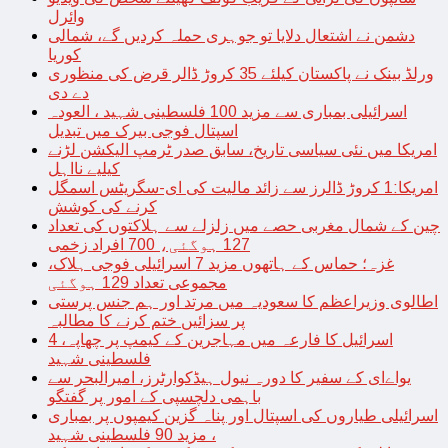
وائرل
دشمن نے اشتعال دلایا تو جوہری حملہ کردیں گے، شمالی
کوریا
ورلڈ بینک نے پاکستان کیلئے 35 کروڑ ڈالر قرض کی منظوری
دے دی
اسرائیلی بمباری سے مزید 100 فلسطینی شہید ، العودہ
اسپتال فوجی بیرک میں تبدیل
امریکا میں نئی سیاسی تاریخ، سابق صدر ٹرمپ الیکشن لڑنے
کیلیے نااہل
امریکا:1 کروڑ ڈالرز سے زائد مالیت کی ای-سگریٹس اسمگل
کرنے کی کوشش
چین کے شمال مغربی حصے میں زلزلے سے ہلاکتوں کی تعداد
127 ہوگئی، 700 افراد زخمی
غزہ؛ حماس کے ہاتھوں مزید 7 اسرائیلی فوجی ہلاک،
مجموعی تعداد 129 ہوگئی
اطالوی وزیراعظم کا سعودیہ میں مرتد اور ہم جنس پرستی
پر سزائیں ختم کرنے کا مطالبہ
اسرائیل کا فارعہ میں مہاجرین کے کیمپ پر چھاپہ، 4
فلسطینی شہید
یواےای کے سفیر کا دورہ نیول ہیڈکوارٹرز، امیرالبحر سے
باہمی دلچسپی کے امور پر گفتگو
اسرائیلی طیاروں کی اسپتال اور پناہ گزین کیمپوں پر بمباری
، مزید 90 فلسطینی شہید