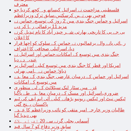
معترف
فلسطینی مزاحمت نے اسرائیل کیساتھ وہ کچھ کردیا جو
فوجیں بھی نہیں کرسکتیں،سابق ترک وزیراعظم
اسرائیل و حماس جنگ بندی میں 2 روز کی توسیع، حماس نے
مزید 11 یرغمالی رہا کر دیے
بی جے پی کا تاریخی بھارتی شہر حیدر آباد کا نام تبدیل کرنے
کا اعلان
رہائی پانے والے یرغمالیوں نے حماس کے سلوک کو اچھا قرار
دیا، اسرائیلی صحافی کا اعتراف
جنگ بندی میں توسیع کے امکانات،حماس اور اسرائیل نے
عندیہ دے دیا
امریکا اور قطر کا جنگ بندی میں توسیع کیلیے اسرائیل پر
دباؤ؛ حماس نے ہامی بھرلی
اسرائیل اور حماس کے درمیان عارضی جنگ بندی کے معاہدے
میں توسیع کے امکانات
غزہ میں سٹار لنک سیٹلائٹ کے لیے منظوری
ضروری،اسرائیل اور مسک کے درمیان معاہدہ طے پاگیا
ٹیکس نیٹ اور ٹیکس ریونیو بڑھانے کیلیے آئی ایم ایف کی ٹیم
پاکستان پہنچ گئی
طالبان وزیر خارجہ امیر متقی کو نائب وزیراعظم کا عہدہ
بھی دیدیا گیا
آسمانی بجلی گرنے سے 20 افراد ہلاک
سابق وزیر دفاع کو 7 سال قید