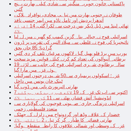
پاکستانی خاتون جویریہ منگیتر سے شادی کیلیے بھارت پہنچ
گئیں
طوفان نے جنوبی بھارت میں تباہی مچادی، نوافراد ہلاک ،
آندھرا پردیش اور تامل ناڈو میں ایمر جنسی نافذ
تھائی لینڈ میں ڈبل ڈیکر بس درخت سے ٹکرا گئی، 14 افراد
ہلاک
اسرائیلی فوج نے جبالیہ پناہ گزین کیمپ کو گھیرے میں لے لیا
نائیجیریا کی فوج نے غلطی سے میلاد النبی کی تقریب پر ڈرون
گرا دیا؛ 85 جاں بحق
یورپ میں برڈ فلو پھیل گیا ، لاکھوں مرغیاں تلف کر دی گئیں
برطانیہ آنیوالوں کی تعداد کم کرنے کیلئے قوانین مزید سخت
19 سالہ برطانوی شہری اسرائیلی فوج کی جانب سے لڑتے
ہوئے غزہ میں مارا گیا
غزہ؛ اسکولوں پربمباری سے50 شہید، درجنوں اسرائیلی
ٹینک خان یونس میں داخل
بھارتی ائیرپورٹ پانی میں ڈوب گیا
7 اکتوبر سے اب تک غزہ کے 19 لاکھ شہری بے گھر ہوگئے
انڈونیشیا: آتش فشاں پھٹنے سے 11 کوہ پیما ہلاک
اسرائیلی درندگی جاری: صہیونی فوجیوں کی گولاباری سے
متعدد فلسطینی زخمی
خضدار کے علاقے وڈھ اور گردونواح میں زلزلے کے جھٹکے
بھارتی فضائیہ کا طیارہ گر کر تباہ، 2پائلٹس ہلاک
غزہ کے وسطی اور شمالی علاقوں کا رابطہ منقطع ہوگیا: