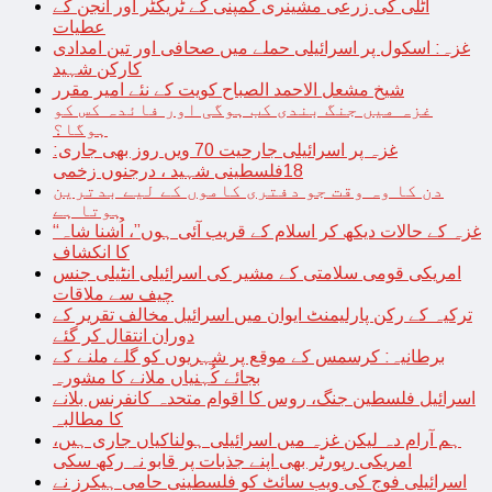
اٹلی کی زرعی مشینری کمپنی کے ٹریکٹر اور انجن کے
عطیات
غزہ: اسکول پر اسرائیلی حملے میں صحافی اور تین امدادی
کارکن شہید
شیخ مشعل الاحمد الصباح کویت کے نئے امیر مقرر
غزہ میں جنگ بندی کب ہوگی اور فائدہ کس کو
ہوگا؟
غزہ پر اسرائیلی جارحیت 70 ویں روز بھی جاری:
18فلسطینی شہید ، درجنوں زخمی
دن کا وہ وقت جو دفتری کاموں کے لیے بدترین
ہوتا ہے
“غزہ کے حالات دیکھ کر اسلام کے قریب آئی ہوں”، اُشنا شاہ
کا انکشاف
امریکی قومی سلامتی کے مشیر کی اسرائیلی انٹیلی جنس
چیف سے ملاقات
ترکیہ کے رکن پارلیمنٹ ایوان میں اسرائیل مخالف تقریر کے
دوران انتقال کر گئے
برطانیہ: کرسمس کے موقع پر شہریوں کو گلے ملنے کے
بجائے کُہنیاں ملانے کا مشورہ
اسرائیل فلسطین جنگ، روس کا اقوام متحدہ کانفرنس بلانے
کا مطالبہ
ہم آرام دہ لیکن غزہ میں اسرائیلی ہولناکیاں جاری ہیں،
امریکی رپورٹر بھی اپنے جذبات پر قابو نہ رکھ سکی
اسرائیلی فوج کی ویب سائٹ کو فلسطینی حامی ہیکرز نے