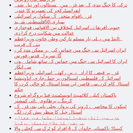
ترکی کا جنگ بندی کے بعد غزہ میں ہسپتالوں اور تباہ شدہ
انفرانسٹرکچر کی تعمیرنو کا عندیہ
غزہ ،اقوام متحدہ کے سکول پر اسرائیلی
بمباری،50فلسطینی شہید
جنوبی افریقا نے اسرائیل کیخلاف بین الاقوامی فوجداری
عدالت میں شکایت درج کرا دی
ہالینڈ میں پہلی بار مسلم تارکین وطن خاتون وزیراعظم
بننے کے قریب
ایران اسرائیل سے جنگ میں حماس کی ہر ممکن مدد کرے
گا: سربراہ قدس فورس
ایران کا اسرائیل سے جنگ میں حماس کے ساتھ شامل ہونے
سے انکار
غزہ پر قبضے کا ارادہ نہیں رکھتے: اسرائیلی وزیراعظم
اسرائیل کے فلسطینی اسپتالوں پر حملےجاری، انڈونیشیا
اسپتال کام کرنےسے قاصر، ابن سینا اسپتال کو خالی کرنے کا
حکم
پاکستان کیلیے کلائمیٹ انویسٹمنٹ فنڈ پروگرام شروع
کرینگے، برطانوی ہائی کمشنر
ٹینکوں کا محاصرہ، ڈرونز کی پرواز، بجلی پانی بند، غزہ کے
اسپتال جیل کا منظر پیش کرنے لگے
غزہ میں انڈونیشیا اسپتال مکمل غیر فعال،
مریضوں کا علاج ناممکن ہوگیا
کینیڈا؛ پاکستانی خاندان کے 4 افراد کو ٹرک سے کچلنے والا