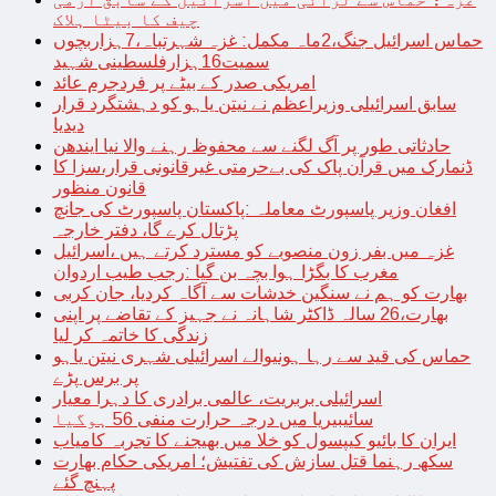
چیف کا بیٹا ہلاک
حماس اسرائیل جنگ،2ماہ مکمل: غزہ شہرتباہ،7ہزاربچوں
سمیت16ہزارفلسطینی شہید
امریکی صدر کے بیٹے پر فردجرم عائد
سابق اسرائیلی وزیراعظم نے نیتن یاہو کو دہشتگرد قرار
دیدیا
حادثاتی طور پر آگ لگنے سے محفوظ رہنے والا نیا ایندھن
ڈنمارک میں قرآن پاک کی بےحرمتی غیرقانونی قرار،سزا کا
قانون منظور
افغان وزیر پاسپورٹ معاملہ :پاکستان پاسپورٹ کی جانچ
پڑتال کرے گا، دفتر خارجہ
غزہ میں بفر زون منصوبے کو مسترد کرتے ہیں ،اسرائیل
مغرب کا بگڑا ہوا بچہ بن گیا :رجب طیب اردوان
بھارت کو ہم نے سنگین خدشات سے آگاہ کردیا، جان کربی
بھارت،26 سالہ ڈاکٹر شاہانہ نے جہیز کے تقاضے پر اپنی
زندگی کا خاتمہ کر لیا
حماس کی قید سے رہا ہونیوالے اسرائیلی شہری نیتن یاہو
پر برس پڑے
اسرائیلی بربریت، عالمی برادری کا دہرا معیار
سائیبیریا میں درجہ حرارت منفی 56 ہوگیا
ایران کا بائیو کیپسول کو خلا میں بھیجنے کا تجربہ کامیاب
سکھ رہنما قتل سازش کی تفتیش؛ امریکی حکام بھارت
پہنچ گئے