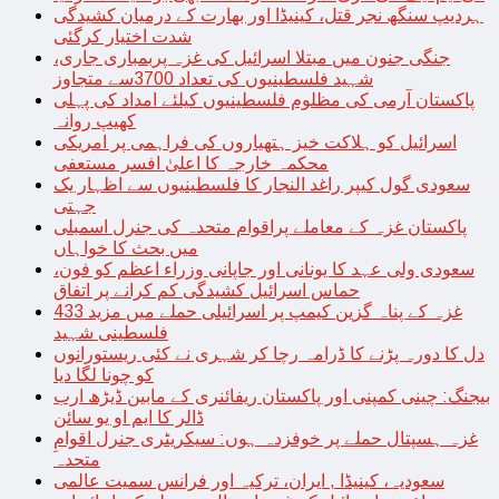
ہردیپ سنگھ نجر قتل، کینیڈا اور بھارت کے درمیان کشیدگی
شدت اختیار کرگئی
جنگی جنون میں مبتلا اسرائیل کی غزہ پربمباری جاری،
شہید فلسطینیوں کی تعداد 3700سے متجاوز
پاکستان آرمی کی مظلوم فلسطینیوں کیلئے امداد کی پہلی
کھیپ روانہ
اسرائیل کو ہلاکت خیز ہتھیاروں کی فراہمی پر امریکی
محکمہ خارجہ کا اعلیٰ افسر مستعفی
سعودی گول کیپر راغد النجار کا فلسطینیوں سے اظہار یک
جہتی
پاکستان غزہ کے معاملے پراقوام متحدہ کی جنرل اسمبلی
میں بحث کا خواہاں
سعودی ولی عہد کا یونانی اور جاپانی وزراء اعظم کو فون،
حماس اسرائیل کشیدگی کم کرانے پر اتفاق
غزہ کے پناہ گزین کیمپ پر اسرائیلی حملے میں مزید 433
فلسطینی شہید
دل کا دورہ پڑنے کا ڈرامہ رچا کر شہری نے کئی ریستورانوں
کو چونا لگا دیا
بیجنگ: چینی کمپنی اور پاکستان ریفائنری کے مابین ڈیڑھ ارب
ڈالر کا ایم او یو سائن
غزہ ہسپتال حملے پر خوفزدہ ہوں: سیکریٹری جنرل اقوامِ
متحدہ
سعودیہ، کینیڈا , ایران، ترکیہ اور فرانس سمیت عالمی