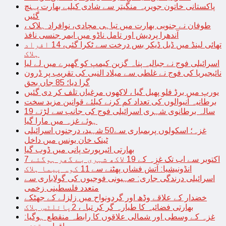
پاکستانی خاتون جویریہ منگیتر سے شادی کیلیے بھارت پہنچ
گئیں
طوفان نے جنوبی بھارت میں تباہی مچادی، نوافراد ہلاک ،
آندھرا پردیش اور تامل ناڈو میں ایمر جنسی نافذ
تھائی لینڈ میں ڈبل ڈیکر بس درخت سے ٹکرا گئی، 14 افراد
ہلاک
اسرائیلی فوج نے جبالیہ پناہ گزین کیمپ کو گھیرے میں لے لیا
نائیجیریا کی فوج نے غلطی سے میلاد النبی کی تقریب پر ڈرون
گرا دیا؛ 85 جاں بحق
یورپ میں برڈ فلو پھیل گیا ، لاکھوں مرغیاں تلف کر دی گئیں
برطانیہ آنیوالوں کی تعداد کم کرنے کیلئے قوانین مزید سخت
19 سالہ برطانوی شہری اسرائیلی فوج کی جانب سے لڑتے
ہوئے غزہ میں مارا گیا
غزہ؛ اسکولوں پربمباری سے50 شہید، درجنوں اسرائیلی
ٹینک خان یونس میں داخل
بھارتی ائیرپورٹ پانی میں ڈوب گیا
7 اکتوبر سے اب تک غزہ کے 19 لاکھ شہری بے گھر ہوگئے
انڈونیشیا: آتش فشاں پھٹنے سے 11 کوہ پیما ہلاک
اسرائیلی درندگی جاری: صہیونی فوجیوں کی گولاباری سے
متعدد فلسطینی زخمی
خضدار کے علاقے وڈھ اور گردونواح میں زلزلے کے جھٹکے
بھارتی فضائیہ کا طیارہ گر کر تباہ، 2پائلٹس ہلاک
غزہ کے وسطی اور شمالی علاقوں کا رابطہ منقطع ہوگیا: