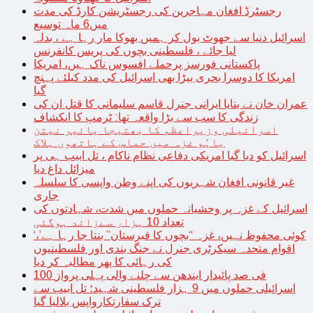
رجسٹرڈ افغان مہاجرین کی رجسٹریشن کارڈ کی مدت
میں6 ماہ توسیع
اسرائیل دنیا سے جھوٹ بول کر ہمیں بھوکا مار رہا ہے ، بدلہ
لیا جائے ، فلسطینی بچوں کی پریس کانفرنس
پاکستانی فورسز پرحملے افسوس ناک ہیں، امریکا
امریکا کا دوسرا بحری بیڑا بھی اسرائیل کی مدد کیلئے پہنچ
گیا
عمران خان نے بتایا ایرانی جنرل قاسم سلیمانی کا قتل ان کی
زندگی کا سب سے بڑا واقعہ تھا: ٹرمپ کا انکشاف
اسرائیلی وزیراعظم کا بھتیجا یائیر نیتن
یاہُو غزہ میں حماس کے ہاتھوں ہلاک
اسرائیل کو دیا گیا امریکی دفاعی نظام ناکام ، تل ابیب ہی پر
میزائل داغ دیا
غیر قانونی افغان شہریوں کی اپنے وطن واپسی کا سلسلہ
جاری
اسرائیل کے غزہ پر وحشیانہ حملوں میں شدت، شہادتوں کی
تعداد 10 ہزار سےزائد ہوگئی
‘کوئی محفوظ نہیں، غزہ “بچوں کا قبرستان” بنتا جا رہا ہے’،
اقوام متحدہ سیکرٹری جنرل نے جنگ بندی اور فلسطینیوں
کی رہائی کا پھر مطالبہ کر دیا
100 فی صد پائیدار ایندھن سے چلنے والی پہلی پرواز
اسرائیلی حملوں میں 9 ہزار فلسطینی شہید؛ تل ابیب سے
ترک سفارتکارواپس بلالیا گیا