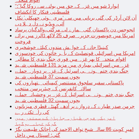
اقوام متحدہ
“ایوارڈ شو میں غزہ کے حق میں بولنے سے روکا گیا”؛
فلسطینی فنکار کا انکشاف
آن لائن آرڈر کی گئی بریانی میں سے ‘مری ہوئی چھپکلی’ نکل
آئی، ویڈیو نے دل دہلا دیے
انجوجس دن پاکستان گئی ہمارے لیے مرگئی،والدگیان پرساد
امریکا میں خوبصورت جزیرہ صرف 25 لاکھ ڈالرز میں برائے
فروخت
کینیڈا جانے کے خواہش مندوں کیلئے خوشخبری
امریکا میں اسرائیلی قونصلیٹ کے باہر خاتون کی خودسوزی
اقوام متحدہ کا پھر غزہ میں فوری جنگ بندی کا مطالبہ
غزہ میں اسرائیلی بمباری میں مزید 131 فلسطینی شہید
جنگ بندی ختم ہوتے ہی اسرئیل کے غزہ پر دوبارہ حملے،
بچوں سمیت 37 فلسطینی شہید
پاکستانی سفیر سلجوق مستنصر کیمیائی ہتھیاروں کی
سالانہ کانفرنس کے چیئرپرسن منتخب
جنگ بندی ختم ہوتے ہی اسرائیل کے غزہ پر وحشیانہ حملے،
بچوں سمیت 32 فلسطینی شہید
جرمن صدر طیارے کے دروازے پر آدھے گھنٹے قطری میزبانوں
کی راہ تکتے رہے
امریکی فوجی طیارہ جاپان کے سمندر میں
گرکرتباہ ہوگیا
امیرِ کویت 86 سالہ شیخ نواف الاحمد کی اچانک طبیعت بگڑ
گئی؛ اسپتال میں داخل