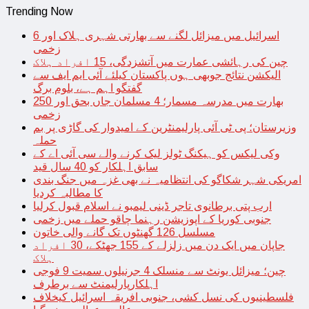
Trending Now
اسرائیل میں میزائل لگنے سے بھارتی شہری ہلاک اور 6
زخمی
چین کی رہائشی عمارت میں آتشزدگی، 15 افراد ہلاک
الیکشن نتائج جوبھی ہوں پاکستان کیلئے آئی ایم ایف سے
گفتگو اہم ہے، بلوم برگ
بھارت میں مدرسہ مسمار؛ 4 مسلمان جاں بحق اور 250
زخمی
وزیرستان؛ پی ٹی آئی پارلیمنٹرین کے امیدوار کی گاڑی پر بم
حملہ
وکی لیکس کو ہیکنگ ٹولز لیک کرنے والے سی آئی اے کے
سابق اہلکار کو 40 سال قید
امریکی شہر شکاگو کی انتظامیہ نے بھی غزہ میں جنگ بندی
کا مطالبہ کردیا
ارب پتی برطانوی تاجر ڈینی لیمبو نے اسلام قبول کرلیا
جنوبی کوریا کے اپوزیشن رہنما چاقو حملے میں زخمی
مسلسل 126 گھنٹوں تک گانے والی خاتون
جاپان میں ایک دن میں زلزلے کے 155 جھٹکے، 30 افراد
ہلاک
چین؛ میزائل یونٹ سے منسلک 4 جرنیلوں سمیت 9 فوجی
اہلکارپارلیمنٹ سے برطرف
فلسطینیوں کی نسل کشی، جنوبی افریقہ اسرائیل کیخلاف