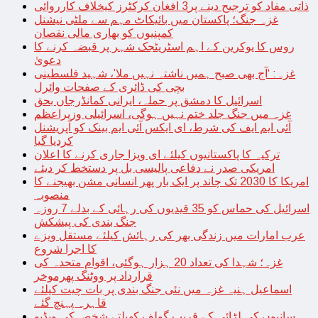
ذاتی مفاد کو ترجیح دینے پر3 افغان کرکٹرز کیخلاف کارروائی
غزہ جنگ؛ پاکستان میں بائیکاٹ مہم سے ملٹی نیشنل
کمپنیوں کو بھاری مالی نقصان
روس کا یوکرین کے اہم اسٹریٹجک شہر پر قبضہ کرنے کا
دعویٰ
غزہ: ‘آج بھی صبح ہمیں ناشتہ نہیں ملا’، شہید فلسطینی
بچی کی ڈائری کے صفحات وائرل
اسرائیل کا دمشق پر حملہ، ایرانی کمانڈرجاں بحق
غزہ میں جنگ جلد ختم نہیں ہوگی، اسرائیلی وزیراعظم
آئی ایم ایف کی شرط، ای ایکس آئی ایم بینک کو آپریشنل
کردیا گیا
ترکیہ کا پاکستانیوں کیلئے ای ویزا جاری کرنے کا اعلان
امریکی صدر نے دفاعی پالیسی بل پر دستخط کر دیئے
امریکا کا 2030 تک چاند پر ایک بار پھر انسانی مشن بھیجنے کا
منصوبہ
اسرائیل کی حماس کو 35 قیدیوں کی رہائی کے بدلے 7 روزہ
جنگ بندی کی پیشکش
عرب امارات میں زندگی بھر کی رہائش کیلئے مستقل ویزے
کا اجرا شروع
غزہ؛ شہدا کی تعداد 20 ہزار ہوگئی، اقوام متحدہ کی
قرارداد پر ووٹنگ پھرموخر
اسماعیل ہنیہ غزہ میں نئی جنگ بندی پر بات چیت کیلئے
قاہرہ پہنچ گئے
سانپوں کی لڑائی کے قریب گولف کھیلتے شخص کی ویڈیو