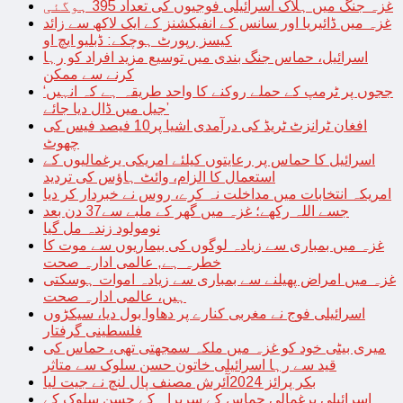
غزہ جنگ میں ہلاک اسرائیلی فوجیوں کی تعداد 395 ہوگئی
غزہ میں ڈائیریا اور سانس کے انفیکشنز کے ایک لاکھ سے زائد
کیسز رپورٹ ہوچکے: ڈبلیو ایچ او
اسرائیل، حماس جنگ بندی میں توسیع مزید افراد کو رہا
کرنے سے ممکن
‘ججوں پر ٹرمپ کے حملے روکنے کا واحد طریقہ ہے کہ انہیں
جیل میں ڈال دیا جائے’
افغان ٹرانزٹ ٹریڈ کی درآمدی اشیا پر10 فیصد فیس کی
چھوٹ
اسرائیل کا حماس پر رعایتوں کیلئے امریکی یرغمالیوں کے
استعمال کا الزام، وائٹ ہاؤس کی تردید
امریکہ انتخابات میں مداخلت نہ کرے، روس نے خبردار کر دیا
جسے اللہ رکھے؛ غزہ میں گھر کے ملبے سے37 دن بعد
نومولود زندہ مل گیا
غزہ میں بمباری سے زیادہ لوگوں کی بیماریوں سے موت کا
خطرہ ہے, عالمی ادارہ صحت
غزہ میں امراض پھیلنے سے بمباری سے زیادہ اموات ہوسکتی
ہیں، عالمی ادارہ صحت
اسرائیلی فوج نے مغربی کنارے پر دھاوا بول دیا، سیکڑوں
فلسطینی گرفتار
میری بیٹی خود کو غزہ میں ملکہ سمجھتی تھی، حماس کی
قید سے رہا اسرائیلی خاتون حسن سلوک سے متاثر
بکر پرائز 2024آئرش مصنف پال لنچ نے جیت لیا
اسرائیلی یرغمالی حماس کے سربراہ کے حسن سلوک کے