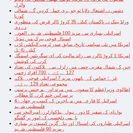
وائرل
دشمن نے اشتعال دلایا تو جوہری حملہ کردیں گے، شمالی
کوریا
ورلڈ بینک نے پاکستان کیلئے 35 کروڑ ڈالر قرض کی منظوری
دے دی
اسرائیلی بمباری سے مزید 100 فلسطینی شہید ، العودہ
اسپتال فوجی بیرک میں تبدیل
امریکا میں نئی سیاسی تاریخ، سابق صدر ٹرمپ الیکشن لڑنے
کیلیے نااہل
امریکا:1 کروڑ ڈالرز سے زائد مالیت کی ای-سگریٹس اسمگل
کرنے کی کوشش
چین کے شمال مغربی حصے میں زلزلے سے ہلاکتوں کی تعداد
127 ہوگئی، 700 افراد زخمی
غزہ؛ حماس کے ہاتھوں مزید 7 اسرائیلی فوجی ہلاک،
مجموعی تعداد 129 ہوگئی
اطالوی وزیراعظم کا سعودیہ میں مرتد اور ہم جنس پرستی
پر سزائیں ختم کرنے کا مطالبہ
اسرائیل کا فارعہ میں مہاجرین کے کیمپ پر چھاپہ، 4
فلسطینی شہید
یواےای کے سفیر کا دورہ نیول ہیڈکوارٹرز، امیرالبحر سے
باہمی دلچسپی کے امور پر گفتگو
اسرائیلی طیاروں کی اسپتال اور پناہ گزین کیمپوں پر بمباری
، مزید 90 فلسطینی شہید