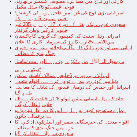
کارگل اور لداخ میں مظاہرے،مقبوضہ کشمیر پر بھارتی
فوجی قبضےکو 76 سال مکمل
اسرائیلی برّی فوج کی غزہ میں داخل ہونے کی کوشش؛
افسر سمیت 5 فوجی ہلاک
سعودی عرب ، ایک ہفتے کے دوران 17 ہزار ، 305 غیر
قانونی تارکین وطن گرفتار
اماراتی رئیل سٹیٹ کی کمپنیوں کے گروپ کا پاکستان
میں20سے 25ارب ڈالرز کی سرمایہ کاری کا اعلان
او آئی سی اور عرب لیگ کا ہنگامی اجلاس، غزہ میں فوری
جنگ بندی کا مطالبہ
’’یا رسول اللہﷺ! ہمارے ٹکڑے ہوتے رہے اور امت تماشا
دیکھتی رہی‘‘
اب ایک ہی ویزےپر6خلیجی ممالک کاسفر ممکن
دنیا میں کوئی جہنم ہے تو وہ غزہ ہے ، اقوام متحدہ
اسرائیل اور حماس کے درمیان قیدیوں کے تبادلے کا معاہدہ
طے پا گیا
چاند کے پہلے انسانی مشن ’اپولو 8‘ کی قیادت کرنے والے
خلاباز انتقال کرگئے
ہمارے ساتھ جو کچھ ہو رہا ہے اس کا ذمہ دار نیتن یاہو
ہے، یرغمالی خاتون
اقوام متحدہ کی خیرسگالی سفیر اور آسٹریلوی اداکارہ کا
غزہ میں جنگ بندی کا مطالبہ
سعودی شہزادہ انتقال کر گیا