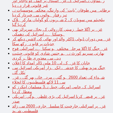
رہنماؤں نےاسرائیل کے غزہ اسپتال پر حملے کو ناجائز اور
غیر قانونی قرار دے دیا
برطانیہ میں طوفان “بابت” کی وارننگ، محکمہ موسمیات نے
تیز رفتار ہوائوں سے خبردار کردیا
بیلجیئم میں سویڈن کے 2 شہریوں کو گولیاں مارکر ہلاک
کردیا گیا
غزہ پر اگلا حملہ زمینی کارروائی کے بجائے سرپرائز بھی
ہوسکتا ہے، اسرائیل کی دھمکی
غزہ میں دوران ڈیوٹی ڈاکٹر والد اور بھائی کی لاشیں دیکھ کر
جذبات پر قابو نہ رکھ سکا
غزہ جنگ کا اگلا مرحلہ مختلف ہو سکتا ہے، اسرائیلی فوج
بھارتی سپریم کورٹ نے ہم جنس شادی کو قانونی حیثیت
دینے سے معذوری ظاہر کردی
جاپان کا غزہ کے لیے 10 ملین ڈالر امداد کا اعلان
جنگ مزید پھیلنے کا خدشہ ، ایک ہزار امریکی اسرائیل سے
نکل گئے
شہداء کی تعداد 2600 ہو گئی ، مردہ خانے بھر گئے ، غزہ
سے 11 لاکھ فلسطینیوں کا انخلاء
اسرائیل کے حامی امریکی چینل نے3 مسلمان اینکرز کو
معطل کردیا
غزہ پر قبضہ کرنا اسرائیل کی بڑی غلطی ہوگی: امریکی
صدر
غزہ پر اسرائیلی جارحیت کا سلسلہ جاری، 2600 سے زائد
فلسطینی شہید