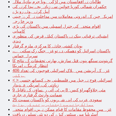
طالبان نے افغانستان میں لڑکی ہونا جرم بنادیا، ملالہ
حکمراں شمالی کوریا خواتین سے زیادہ بچے پیدا کرنے کی
اپیل کرتے ہوئے رو پڑے
امریکہ چین کے اندرونی معاملات میں مداخلت نہ کرے: چینی
وزیر خا رجہ
اقوام متحدہ کی جنرل اسمبلی میں پاکستان کی بڑی
کامیابی
ایشیائی ترقیاتی بینک نے پاکستان کیلئے قرض کی منظوری
دیدی
یونان کشتی حادثے کا مرکزی ملزم گرفتار
پاکستان اسرائیل کو دھمکی دے تو غزہ جنگ رک سکتی ہے،
سربراہ حماس
گرپتونت سنگھ پنوں قتل سازش، بھارتی تحقیقات کے نتائج کا
انتظار کرینگے، امریکا
غزہ کے آپریشن میں ہلاک اسرائیلی فوجیوں کی تعداد 406
ہوگئی
< > اسرائیلی فوج نے جیل میں فلسطینی بچے کیساتھ جنسی
زیادتی کی، امریکی عہدیدار
9 مئی جلاؤگھیراؤ کیس: 8 پی ٹی آئی رہنماؤں کے ناقابل
ضمانت وارنٹ گرفتاری جاری
سعودی عرب کی اپنے شہریوں کو پاکستان سمیت 25
ممالک جانے سے اجتناب برتنے کی ہدایت
غزہ میں محفوظ مقامات کا قیام ممکن نہیں، اقوام متحدہ
آسٹریلیا میں مینٹس کیڑے کی دو نئی نسلیں دریافت