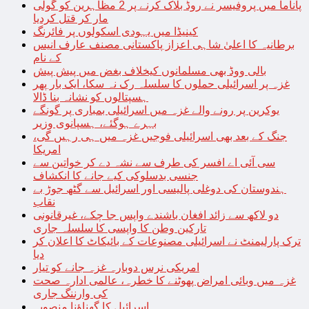
پاناما میں پروفیسر نے روڈ بلاک کرنے پر 2 مظاہرین کو گولی
مار کر قتل کردیا
کینیڈا میں یہودی اسکولوں پر فائرنگ
برطانیہ کا اعلیٰ شاہی اعزاز پاکستانی مصنف عارف انیس
کے نام
بالی ووڈ بھی مسلمانوں کیخلاف بغض میں پیش پیش
غزہ پر اسرائیلی حملوں کا سلسلہ رک نہ سکا، ایک بار پھر
ہسپتالوں کو نشانہ بنا ڈالا
یوکرین پر رونے والے غزہ میں اسرائیلی بمباری پر گونگے
بہرے ہوگئے، ہسپانوی وزیر
جنگ کے بعد بھی اسرائیلی فوجیں غزہ میں ہی رہیں گی،
امریکا
سی آئی اے افسر کی طرف سے نشہ دے کر خواتین سے
جنسی بدسلوکی کیے جانے کا انکشاف
ہندوستان کی دوغلی پالیسی اور اسرائیل سے گٹھ جوڑ بے
نقاب
دو لاکھ سے زائد افغان باشندے واپس جا چکے، غیرقانونی
تارکین وطن کا واپسی کا سلسلہ جاری
ترک پارلیمنٹ نے اسرائیلی مصنوعات کے بائیکاٹ کا اعلان کر
دیا
امریکی نرس دوبارہ غزہ جانے کو تیار
غزہ میں وبائی امراض پھوٹنے کا خطرہ، عالمی ادارہ صحت
کی وارننگ جاری
اسرائیل کا گھناؤنا منصوبہ