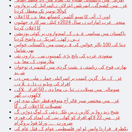
غزہ میں کشیدگی، ایمریٹس ایئرلائن نےاسرائیل کی پروازوں
کو30 نومبر تک معطل کردیا
اوپن اے آئی کا سیم آلٹمین کیساتھ معاہدے کا اعلان
متحدہ عرب امارات نے سال 2024ء کیلئے سرکاری چھٹیوں
کا اعلان کردیا
پاکستان میں سیاسی عہدے کے امیدواروں پر کوئی پوزیشن
نہیں رکھتے: امریکہ نے واضح کردیا
دنیا کی 100 بااثر خواتین کی فہرست میں پاکستانی خواتین
بھی شامل
سعودی عرب کی پانچ بڑی کمپنیوں سے ہزاروں نئی
ملازمتوں کے معاہدے
بھارتی فوج کی ریاستی دہشت گردی میں کشمیری نوجوان
شہید
غزہ کے پناہ گزین کیمپ پر اسرائیلی حملہ، ملبے میں دبے
افراد کی ویڈیو نے دل دہلا دیے
صومالیہ میں سیلاب نے تباہی مچا دی ، 50 افراد ہلاک ،
لاکھوں بے گھر
غزہ میں مختصر سیز فائر آج متوقع،قطر جنگ بندی اور
تفصیلات کا اعلان کرے گا
شیخ زید روڈ پر کاریں نہیں بلکہ دبئی کے لوگ دوڑیں گے
غزہ میں 22 لاکھ افراد کو کھانے پینے کی امداد کی فوری
ضرورت ہے: ورلڈ فوڈ پروگرام
یکطرفہ قراردا واپس لو اور فلسطینی عوام کے قتل عام کی