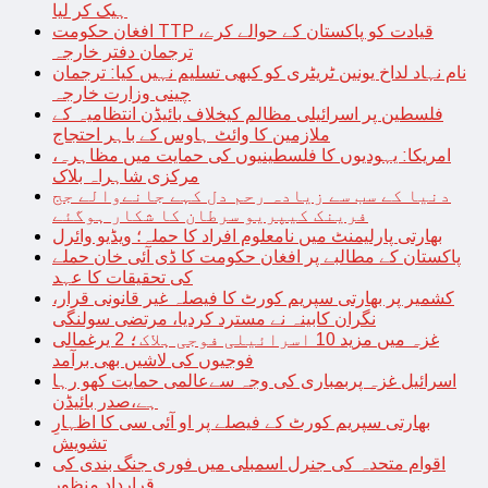
ہیک کر لیا
افغان حکومت TTP قیادت کو پاکستان کے حوالے کرے،
ترجمان دفتر خارجہ
نام نہاد لداخ یونین ٹریٹری کو کبھی تسلیم نہیں کیا: ترجمان
چینی وزارت خارجہ
فلسطین پر اسرائیلی مظالم کیخلاف بائیڈن انتظامیہ کے
ملازمین کا وائٹ ہاوس کے باہر احتجاج
امریکا: یہودیوں کا فلسطینیوں کی حمایت میں مظاہرہ،
مرکزی شاہراہ بلاک
دنیا کے سب سے زیادہ رحم دل کہے جانےوالے جج
فرینک کیپریو سرطان کا شکار ہوگئے
بھارتی پارلیمنٹ میں نامعلوم افراد کا حملہ؛ ویڈیو وائرل
پاکستان کے مطالبے پر افغان حکومت کا ڈی آئی خان حملے
کی تحقیقات کا عہد
کشمیر پر بھارتی سپریم کورٹ کا فیصلہ غیر قانونی قرار،
نگران کابینہ نے مسترد کردیا، مرتضی سولنگی
غزہ میں مزید 10 اسرائیلی فوجی ہلاک؛ 2 یرغمالی
فوجیوں کی لاشیں بھی برآمد
اسرائیل غزہ پربمباری کی وجہ سےعالمی حمایت کھو رہا
ہے،صدر بائیڈن
بھارتی سپریم کورٹ کے فیصلے پر او آئی سی کا اظہارِ
تشویش
اقوام متحدہ کی جنرل اسمبلی میں فوری جنگ بندی کی
قرارداد منظور