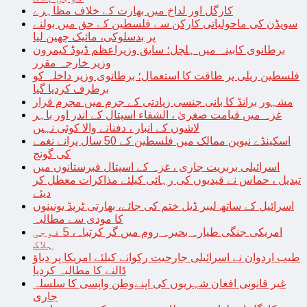
کارگل اور لداخ میں بھارت کے خلاف مظاہرے
سویڈن کی ماحولیاتی کارکن سے فلسطین کے حق میں بولنے
پر بدسلوکی، مائیک چھین لیا
برطانوی کابینہ میں ہلچل؛ سابق وزیراعظم ڈیوڈ کیمرون
وزیر خارجہ مقرر
فلسطین ریلی پر طاقت کا استعمال؛ برطانوی وزیر داخلہ کو
برطرف کردیا گیا
مشہور برانڈ کا بانی جنسی زیادتی کے جرم میں مجرم قرار
غزہ میں قیامت صغریٰ ، الشفاء اسپتال کے اندر اور باہر
لاشوں کے انبار ، دفنانے والا کوئی نہیں
اسکینڈے نیوین ممالک میں فلسطین کے 50 سال پرانے نغمے
کی گونج
اسرائیلی بربریت جاری ، غزہ کے اسپتال قبرستانوں میں
تبدیل ، حماس نے قیدیوں کی رہائی کیلئے مذاکرات معطل کر
دیئے
اسرائیل کے ساتھ لیبر ڈیل ختم کی جائے، بھارتی ٹریڈ یونینوں
کا مودی سے مطالبہ
امریکی جنگی طیارہ بحیرہ روم میں گر کرتباہ، 5 فوجی
ہلاک
طیب اردوان نے اسرائیلی جارحیت رکوانے کیلئے امریکا پر دباؤ
ڈالنے کا مطالبہ کردیا
غیر قانونی افغان شہریوں کی اپنےوطن واپسی کا سلسلہ
جاری