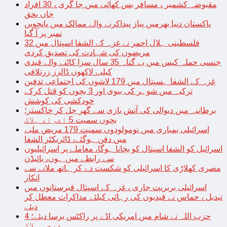
مقبوضہ کشمیر ، مسافر بس کھائی میں جا گری ، 30 افراد
جاں بحق
پاکستان دنیا بھرمیں پیاز پیداکرنے والے ممالک میں پانچویں
نمبر پر آ گیا
فلسطینی ہلال احمر نے غزہ کے الشفا اسپتال میں 32
مریضوں کی شہادت کی تصدیق کردی
جنسی حملہ کیس میں بے گناہ 35 سال سزا کاٹنے والے قیدی
کیلیے لاکھوں ڈالرز زرتلافی
غزہ کے الشفا ہسپتال میں 179 لاشوں کی اجتماعی تدفین
ترکیہ میں شوہر کی بیوی اور 3 بچوں کو قتل کرکے
خودکشی کی کوشش
برطانیہ میں دیوالی کی آتش بازی سے گھر جل کر خاکستر؛
بچوں سمیت 5 افراد ہلاک
اسرائیلی بمباری میں نومولودوں سمیت 179 مریض ملبے
میں دفن ہوگئے، ڈائریکٹر الشفا
اسرائیل کو الشفا اسپتال کو بچانا ہوگا، معاملے پر اسرائیلیوں
سے رابطے میں ہوں، بائیڈن
مصری کھلاڑی کا اسرائیلی کو شکست دے کر ہاتھ ملانے سے
انکار
اسرائیلی بربریت جاری ، غزہ کے اسپتال قبرستانوں میں
تبدیل ، حماس نے قیدیوں کی رہائی کیلئے مذاکرات معطل کر
دیئے
حزب اللہ نے شام میں امریکی اڈے پر راکٹس برسا دیئے؛ 4
فوجی ہلاک