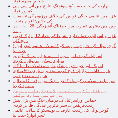
شخص مجرم قرار
بھارت کی جانب سے ’پچ سوئچنگ‘ تنازع میں آئی سی سی
کمزور قرار
غزہ میں عالمی جنگی قوانین کی خلاف ورزیوں کی تحقیقات
کی جائیں؛ اقوام متحدہ
چین میں دفتری عمارت میں خوفناک آتشزدگی؛ 26 ملازمین
ہلاک
غزہ پر اسرائیلی حملےجاری ،شہدا کی تعداد 12ہزارکےقریب
پہنچ گئی
گوجرانوالہ کی خاتون نے یونیسکو کا سالانہ عالمی ٹیچر ایوارڈ
جیت لیا
اسرائیل کی حماس سربراہ اسماعیل ہنیہ کے گھر پر
بمباری؛ ویڈیو بھی وائرل کردی
امریکہ اور چین شیر و شکر ، اہم معاملات طے پا گئے
غزہ ، قاتل اسرائیلی فوج کی مسجد پر بمباری ، 50 نمازی
شہید ، متعدد زخمی
اسرائیل نے سلامتی کونسل کا غزہ جنگ میں وقفے کا مطالبہ
مسترد کردیا
برطانیہ: غزہ جنگ بندی کی قرارداد پر لیبر
پارٹی میں بغاوت ہوگئی
حماس اوراسرائیل کے درمیان جنگ میں بڑی پیش
رفت،فریقین نے سیز فائر پر آمادگی ظاہر کردی
گوجرانوالہ کی رفعت عارف نے یونیسکو کا سالانہ عالمی
ٹیچر ایوارڈ جیت لیا