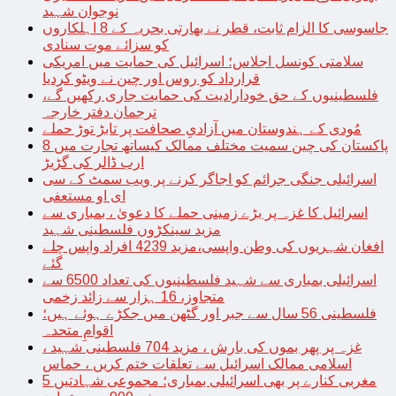
نوجوان شہید
جاسوسی کا الزام ثابت، قطر نے بھارتی بحریہ کے 8 اہلکاروں
کو سزائے موت سنادی
سلامتی کونسل اجلاس؛ اسرائیل کی حمایت میں امریکی
قرارداد کو روس اور چین نے ویٹو کردیا
فلسطینیوں کے حق خودارادیت کی حمایت جاری رکھیں گے،
ترجمان دفتر خارجہ
مُودی کے ہندوستان میں آزادیِ صحافت پر تابڑ توڑ حملے
پاکستان کی چین سمیت مختلف ممالک کیساتھ تجارت میں 8
ارب ڈالر کی گڑبڑ
اسرائیلی جنگی جرائم کو اجاگر کرنے پر ویب سمٹ کے سی
ای او مستعفی
اسرائیل کا غزہ پر بڑے زمینی حملے کا دعویٰ ، بمباری سے
مزید سینکڑوں فلسطینی شہید
افغان شہریوں کی وطن واپسی،مزید 4239 افراد واپس چلے
گئے
اسرائیلی بمباری سے شہید فلسطینیوں کی تعداد 6500 سے
متجاوز، 16 ہزار سے زائد زخمی
فلسطینی 56 سال سے جبر اور گٹھن میں جکڑے ہوئے ہیں؛
اقوامِ متحدہ
غزہ پر پھر بموں کی بارش ، مزید 704 فلسطینی شہید ،
اسلامی ممالک اسرائیل سے تعلقات ختم کریں ، حماس
مغربی کنارے پر بھی اسرائیلی بمباری؛ مجموعی شہادتیں 5