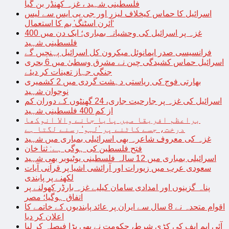
فلسطینی شہید ، غزہ کھنڈر بن گیا
اسرائیل کا حماس کیخلاف لیزر اور جی پی ایس سے لیس
‘آئرن اسٹنگ’ بم کا استعمال
غزہ پر اسرائیل کی وحشیانہ بمباری؛ ایک دن میں 400
فلسطینی شہید
فرانسیسی صدر ایمانوئل میکرون کل اسرائیل پہنچیں گے
اسرائیل حماس کشیدگی چین نے مشرق وسطیٰ میں 6 بحری
جنگی جہاز تعینات کر دیئے
بھارتی فوج کی ریاستی دہشت گردی میں 2 کشمیری
نوجوان شہید
اسرائیل کی غزہ پر جارحیت جاری، 24 گھنٹوں کے دوران کم
از کم 400 فلسطینی شہید
براعظم افریقا میں پایا جانے والا انوکھا
درخت، جسے کاٹنے پر ’لہو‘ رسنے لگتا ہے
غزہ کی معروف شاعرہ بھی اسرائیلی بمباری میں شہید
فتح فلسطین کی ہوگی ہے: ثنا خان
اسرائیلی بمباری میں 12 سالہ فلسطینی یوٹیوبر بھی شہید
سعودی عرب میں زیورات اور آرائشی اشیا پر قرآنی آیات
لکھنے پر پابندی
پناہ گزینوں اور امدادی سامان کیلیے غزہ بارڈر کھولنے پر
اتفاق ہوگیا؛ مصر
اقوام متحدہ نے 8 سال سے ایران پر عائد پابندیوں کے خاتمے کا
اعلان کر دیا
آئی ایم ایف کی کڑی شرط، حکومت نے بھی بڑا فیصلہ کر لیا