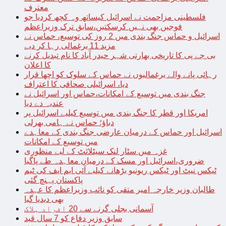
معترف
فلسطینی مزاحمت نے اسرائیل کیساتھ وہ کچھ کردیا جو
فوجیں بھی نہیں کرسکتیں،سابق ترک وزیراعظم
اسرائیل و حماس جنگ بندی میں 2 روز کی توسیع، حماس نے
مزید 11 یرغمالی رہا کر دیے
بی جے پی کا تاریخی بھارتی شہر حیدر آباد کا نام تبدیل کرنے
کا اعلان
رہائی پانے والے یرغمالیوں نے حماس کے سلوک کو اچھا قرار
دیا، اسرائیلی صحافی کا اعتراف
جنگ بندی میں توسیع کے امکانات،حماس اور اسرائیل نے
عندیہ دے دیا
امریکا اور قطر کا جنگ بندی میں توسیع کیلیے اسرائیل پر
دباؤ؛ حماس نے ہامی بھرلی
اسرائیل اور حماس کے درمیان عارضی جنگ بندی کے معاہدے
میں توسیع کے امکانات
غزہ میں سٹار لنک سیٹلائٹ کے لیے منظوری
ضروری،اسرائیل اور مسک کے درمیان معاہدہ طے پاگیا
ٹیکس نیٹ اور ٹیکس ریونیو بڑھانے کیلیے آئی ایم ایف کی ٹیم
پاکستان پہنچ گئی
طالبان وزیر خارجہ امیر متقی کو نائب وزیراعظم کا عہدہ
بھی دیدیا گیا
آسمانی بجلی گرنے سے 20 افراد ہلاک
سابق وزیر دفاع کو 7 سال قید