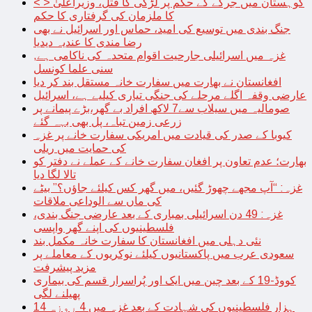
< > کوہستان میں جرگے کے حکم پر لڑکی کا قتل، وزیراعلیٰ
کا ملزمان کی گرفتاری کا حکم
جنگ بندی میں توسیع کی امید، حماس اور اسرائیل نے بھی
رضا مندی کا عندیہ دیدیا
غزہ میں اسرائیلی جارحیت اقوام متحدہ کی ناکامی ہے,
سنی علما کونسل
افغانستان نے بھارت میں سفارت خانہ مستقل بند کر دیا
عارضی وقفہ اگلے مرحلے کی جنگی تیاری کیلیے ہے، اسرائیل
صومالیہ میں سیلاب سے7 لاکھ افراد بے گھر،بڑے پیمانے پر
زرعی زمین تباہ، پل بھی بہہ گئے
کیوبا کے صدر کی قیادت میں امریکی سفارت خانے پر غزہ
کی حمایت میں ریلی
بھارت؛ عدم تعاون پر افغان سفارت خانے کے عملے نے دفتر کو
تالا لگا دیا
غزہ: “آپ مجھے چھوڑ گئیں، میں گھر کس کیلئے جاؤں؟” بیٹے
کی ماں سے الوداعی ملاقات
غزہ: 49 دن اسرائیلی بمباری کے بعد عارضی جنگ بندی،
فلسطینیوں کی اپنے گھر واپسی
نئی دہلی میں افغانستان کا سفارت خانہ مکمل بند
سعودی عرب میں پاکستانیوں کیلئے نوکریوں کے معاملے پر
مزید پیشرفت
کووڈ-19 کے بعد چین میں ایک اور پُراسرار قسم کی بیماری
پھیلنے لگی
14 ہزار فلسطینیوں کی شہادت کے بعد غزہ میں 4 روزہ