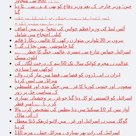
ہزار 900 سے متجاوز
چین؛ وزیر خارجہ کے بعد وزیر دفاع کو بھی عہدے سے ہٹا دیا
گیا
اسرائیل غزہ میں جنگی جرائم کا مرتکب
ہورہاہے،منیراکرم
آئس لینڈ کی وزیراعظم خواتین کی تنخواہوں میں اضافے
کیلیے احتجاج میں شامل
پیروں پر 30 تلواریں متوازن رکھنے کا عالمی ریکارڈ قائم
کیا خاموشی ہمیں بچا لے گی؟
اسرائیل حماس تنازع سے تیسری عالمی جنگ کا خطرہ ہے،
ایلون مسک
عدالت نے مجرم کوایک سال تک 50 نیم کے درخت لگانے کی
انوکھی سزا سنا دی
ایران نے اپنے ڈرون کو فضا سے فضا میں مار کرنے والے
میزائل سے لیس کردیا
سعودیہ اور جنوبی کوریا کا غزہ میں جنگ بندی اور فلسطین
کے سیاسی حل پر زور
اسرائیل کو لائسنس ٹو کِل دیا گیا جو غزہ پر وحشیانہ بمباری
کر رہا ہے، امیرِ قطر
آواز سن کر 10 سیکنڈ میں ذیا بیطس کی تشخیص کرنے والا
اے آئی ماڈل
گوگل میپ نے اسرائیل اور غزہ میں لائیو ٹریفک ڈیٹا معطل
کردیا
اسرائیل کی رات بھر بمباری ، میزائل حملے ، مزید 110