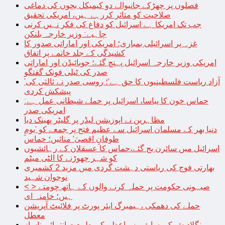
فصلوں پر چھڑکے جانیوالے دو کیمیکل بچوں کی دماغی
صلاحیت کو متاثر کررہے ہیں، امریکی تحقیق
جب تک امریکا ہے اسرائیل کو دفاع کی فکر نہیں کرنی
چاہیے: وزیر خارجہ بلنکن
غزہ پر اسرائیلی بمباری؛ امریکی اور اماراتی صدور کا
کشیدگی کے جلد خاتمے پر اتفاق
امریکی وزیر خارجہ اسرائیل پہنچ گئے؛ جوبائیڈن اور اماراتی
صدر کی ٹیلی فونک گفتگو
’آزاد ریاست فلسطینیوں کا حق ہے‘؛ روسی صدر نے ثالثی کی
پیشکش کردی
حماس خون کا پیاسا، اسرائیل پر حملے شیطانی عمل ہے:
امریکی صدر
مظاہرین نے اپوزیشن لیڈر پر گلیٹر پھینک دیا
دنیا بھر کے مسلمان اسرائیل سے عظیم فتح پر جمعے کو ’یومِ
طوفانِ اقصیٰ‘ منائیں؛ حماس
اسرائیل میں سائرن بج گئے،حماس کا عسقلان کے رہائشیوں
کو شہر چھوڑنے کا الٹی میٹم
بھارتی فوج کی ریاستی دہشت گردی میں مزید 2 کشمیری
نوجوان شہید
< > صیہونی حکومت پر حملہ کرنے والوں کے ہاتھ چومتے
ہیں؛ خامنہ ای
حملے کی دھمکی ،ہیمبرگ ایئر پورٹ پر فلائیٹ آپریشن
معطل
بنگلادیش کی سابق وزیراعظم کی طبیعت انتہائی ناساز