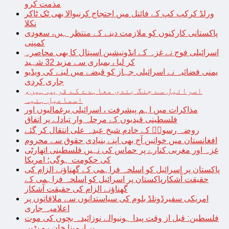
مذمت کرو
ورلڈ کرکپ کپ کے فائنل میں احتجاج کرنیوالا بھی ٹک ٹاکر
نکلا
پاکستانی کارکنوں کو ملازمت دینے کے منتظر ہیں، سعودی
کمپنی
اسرائیلی فوج نے غزہ کے انڈونیشین اسپتال کا بھی محاصرہ
کر لیا ، بمباری سے مزید 32 شہید
یمنی فضائیہ نے اسرائیلی جہاز کو قبضے میں لینے کی ویڈیو
جاری کردی
اسرائیل سے جنگ بندی معاہدے کے قریب ہیں،
اسماعیل ہنیہ
مذاکرات میں اہم پیشرفت ، اسرائیلی یرغمالیوں اور
فلسطینی قیدیوں کے مرحلہ وار تبادلے پر اتفاق
روضہ رسولؐ کے خادم شیخ عبدہ علی انتقال کر گئے
افغانستان میں خواتین آج بھی اپنے بنیادی حقوق سے محروم
غزہ اور مغربی کنارے پر حماس کی نہیں فلسطینی اتھارٹی
کی حکومت ہوگی؛ امریکا
پاکستان پر اسرائیل کو اسلحہ فراہمی کے گھناؤنے الزام کی
حقیقت آشکارپاکستان پر اسرائیل کو اسلحہ فراہمی کے
گھناؤنے الزام کی حقیقت آشکار
امریکی سفیرڈونلڈ بلوم کی سیاستدانوں سے ملاقاتوں پر
اعلامیہ جاری
فلسطین: قبل از وقت پیدا ہونیوالے نوزائیدہ بچوں کی موت
پر ارمینا خان رو پڑیں