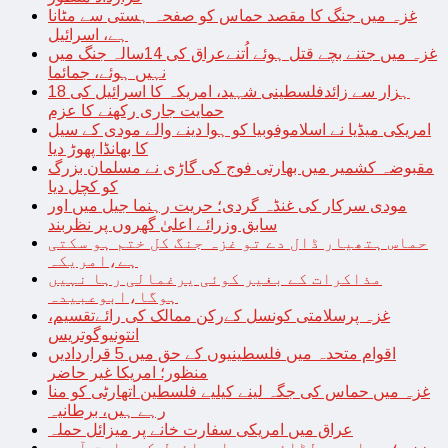
غزہ میں جنگ کا مقصد حماس کو صفحہ ہستی سے مٹانا
ہے، اسرائیل
غزہ میں جتنے بچے قتل ہوئے اُتنےعراق کی 14سالہ جنگ میں
نہیں ہوئے، جمائما
18 ہزار سے زائدفلسطینی شہید، امریکہ کا اسرائیل کی
حمایت جاری رکھنے کا عزم
امریکی میڈیا نے اسلاموفوبیا کو ہوا دینے والے مودی کے سیل
کا بھانڈا پھوڑ دیا
مقبوضہ کشمیر میں بھارتی فوج کی گاڑی نے مسلمان بزرگ
کو کچل دیا
مودی سرکار کی غنڈہ گردی؛ حریت رہنما جیل میں اور
سابق وزرائے اعلیٰ گھروں پر نظربند
حماس ہتھیار ڈال دے تو غزہ جنگ کل ختم ہو سکتی
ہے،امریکہ
مذاکرات کے بغیر کوئی یرغمالی رہا نہیں
ہوگا،ابوعبیدہ
غزہ پرسلامتی کونسل کےرکن ممالک کی رائےتقسیم،
انتونیوگوتریس
اقوام متحدہ میں فلسطینیوں کے حق میں 5 قراردادیں
منظور؛ امریکا غیر حاضر
غزہ میں حماس کی جگہ لینے کیلیے فلسطین اتھارٹی کو منا
رہے ہیں، برطانیہ
عراق میں امریکی سفارت خانے پر میزائل حملہ
غزہ؛ حماس سے لڑائی میں اسرائیل کے سابق آرمی