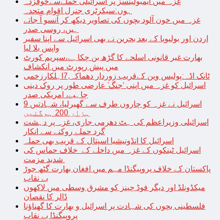
غزہ میں ایمبولینسز پر اسرائیلی حملےسےخوفزدہ
ہوں:سیکرٹری جنرل اقوام متحدہ
غزہ میں خون آلود بچوں کی تصاویر دیکھ کر آنسو آ جاتے
ہیں، روسی صدر
اردن اور بولیویا کے بعد بحرین نے بھی اسرائیل سے اپنا سفیر
واپس بلا لیا
بھارت غیر قانونی اسلحے کا گڑھ بن چکاہے،سپریم کورٹ
میں پیش رپورٹ میں انکشاف
ٹانک اڈہ:پولیس وین کےقریب زوردار دھماکہ,7اہلکارزخمی
اسرائیل کو غزہ میں اپنی ‘جنگ’ عارضی طور پر روک دینی
چاہیے، امریکی صدر
اسرائیل نے غزہ کو چاروں طرف سے گھیرلیا، شہادتیں 9
ہزار 200 ہوگئیں
اسرائیلی وزیراعظم کی ہٹ دھرمی جاری، غزہ پر دہشت
گرد حملے روکنے سے انکار
اسرائیل کا انڈونیشیا اسپتال کے قریب بھی حملہ
اسرائیل ٹینکوں کے غزہ میں داخلے کے خلاف حماس کی
شدید مزمت
پاکستان کے خلاف پروپیگنڈا مہم میں افغان بھارت گٹھ جوڑ
بے نقاب
میکڈونلڈ اور دیگر فوڈ چینز کو مشرق وسطی میں لاکھوں
ڈالر کا نقصان
فلسطینی بچوں کی شہادت پر اسرائیل و بھارت کا گھناؤنا
پروپیگنڈا بے نقاب