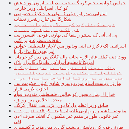
حماس کو ایسے ختم کرینگے ، جیسے دنیا نے نازیوں اور داعش
کو کیا ، اسرائیلی وزیر خارجہ
اماراتی صدر اور دبئی کے ولی عہد کیلئے خصوصی
شکارگاہیں تیار، رینجرز تعینات
غیر ملکی تارکین کو انخلا پر طبی امداد اور
خوراک فراہم کرنے کی ہدایت
پی ٹی آئی کے سینئر رہنما کی بھارتی فوجی آفیسرز سے
ملاقات منظرعام پر آگئی
اسرائیلی ٹک ٹاکرز نے اپنی ویڈیوز میں لاچار فلسطینی خواتین
اور بچوں کا مذاق اُڑایا
ووٹ دینے کیلئے فائر الارم بجانے والے کانگرس مین کو جرمانہ
امریکا:نامعلوم افرادکی فائرنگ،5افرادہلاک
جنگ بندی کیلئے مغرب غزہ میں مزید اور کیا
کرانا چاہتا ہے؟اردوان جنگ بندی کیلئے مغرب
غزہ میں مزید اور کیا کرانا چاہتا ہے؟اردوان
بھارتی ریاست آسام میں دوسری شادی کیلیے حکومت سے
اجازت لازمی قرار
خدارا ! ہمارے بچوں کو بچالیں؛ فلسطینی مندوب اقوام
متحدہ اجلاس میں رو پڑے
سابق وزیراعظم دل کا دورہ پڑنے سے انتقال کرگئے
مقبوضہ کشمیر پر بھارتی غاصبانہ قبضے کو 76 سال ہوگئے
غیر قانونی طور پر مقیم غیر ملکیوں کا انخلا، صرف 4دن
باقی
بھارتی فوج کی ریاستی دہشت گردی میں مزید 5 کشمیری