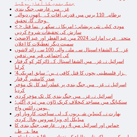
جنگ بندی کا آغاز ہوگیا
غزہ میں عارضی جنگ بندی
برطانیہ 110 برس میں قدرتی آفات کے ہاتھوں دیوالیہ
ہوجائے گا، تحقیق
< > مودی کیلیے نئی پریشانی؛ امریکا نے سکھ رہنما قتل
سازش کی تحقیقات شروع کردیں
متحدہ عرب امارات: 2024 میں عید الفطر اور عید الاضحیٰ
سمیت دیگر تعطیلات کا اعلان
غزہ کے الشفاء اسپتال سے ملنے والی 100 سے زائد لاشوں
کی اجتماعی قبر میں تدفین
اسرائیل نے غزہ میں الشفا اسپتال کے ڈائرکٹر کو گرفتار
کرلیا
‘4ہزار فلسطینی بچوں کا قتل کافی نہیں’: سابق امریکی
صدر کامشیر گرفتار
اسرائیل نے غزہ میں جنگ بندی پر عملدرآمد کل تک مؤخر
کردیا
اسرائیل نے غزہ میں جنگ بندی کل تک مؤخرکردی
سنکیانگ میں مساجد کیخلاف کریک ڈاؤن میں تیزی آگئی؛
ہیومن رائٹس واچ
بھارت نے کینیڈین شہریوں کے لیے سیاحت، کاروبار اور
میڈیکل ای ویزا سروس بحال کردی
حماس اور اسرائیل میں 4 روزہ عارضی جنگ بندی کا
معاہدہ طے
امریکہ میں پاکستانی طلباء کی تعداد میں 16 فیصد اضافہ