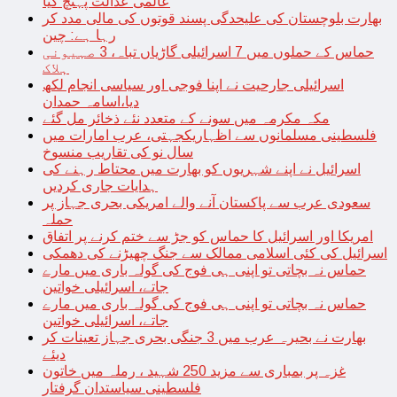
عالمی عدالت پہنچ گیا
بھارت بلوچستان کی علیحدگی پسند قوتوں کی مالی مدد کر
رہا ہے: چین
حماس کے حملوں میں 7 اسرائیلی گاڑیاں تباہ، 3 صہیونی
ہلاک
اسرائیلی جارحیت نے اپنا فوجی اور سیاسی انجام لکھ
دیا،اسامہ حمدان
مکہ مکرمہ میں سونے کے متعدد نئے ذخائر مل گئے
فلسطینی مسلمانوں سے اظہاریکجہتی، عرب امارات میں
سال نو کی تقاریب منسوخ
اسرائیل نے اپنے شہریوں کو بھارت میں محتاط رہنے کی
ہدایات جاری کردیں
سعودی عرب سے پاکستان آنے والے امریکی بحری جہاز پر
حملہ
امریکا اور اسرائیل کا حماس کو جڑ سے ختم کرنے پر اتفاق
اسرائیل کی کئی اسلامی ممالک سے جنگ چھیڑنے کی دھمکی
حماس نہ بچاتی تو اپنی ہی فوج کی گولہ باری میں مارے
جاتے، اسرائیلی خواتین
حماس نہ بچاتی تو اپنی ہی فوج کی گولہ باری میں مارے
جاتے، اسرائیلی خواتین
بھارت نے بحیرہ عرب میں 3 جنگی بحری جہاز تعینات کر
دیئے
غزہ پر بمباری سے مزید 250 شہید ، رملہ میں خاتون
فلسطینی سیاستدان گرفتار