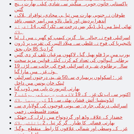
پاکستانی خاتون جویریہ منگیتر سے شادی کیلیے بھارت پہنچ
گئیں
طوفان نے جنوبی بھارت میں تباہی مچادی، نوافراد ہلاک ،
آندھرا پردیش اور تامل ناڈو میں ایمر جنسی نافذ
تھائی لینڈ میں ڈبل ڈیکر بس درخت سے ٹکرا گئی، 14 افراد
ہلاک
اسرائیلی فوج نے جبالیہ پناہ گزین کیمپ کو گھیرے میں لے لیا
نائیجیریا کی فوج نے غلطی سے میلاد النبی کی تقریب پر ڈرون
گرا دیا؛ 85 جاں بحق
یورپ میں برڈ فلو پھیل گیا ، لاکھوں مرغیاں تلف کر دی گئیں
برطانیہ آنیوالوں کی تعداد کم کرنے کیلئے قوانین مزید سخت
19 سالہ برطانوی شہری اسرائیلی فوج کی جانب سے لڑتے
ہوئے غزہ میں مارا گیا
غزہ؛ اسکولوں پربمباری سے50 شہید، درجنوں اسرائیلی
ٹینک خان یونس میں داخل
بھارتی ائیرپورٹ پانی میں ڈوب گیا
7 اکتوبر سے اب تک غزہ کے 19 لاکھ شہری بے گھر ہوگئے
انڈونیشیا: آتش فشاں پھٹنے سے 11 کوہ پیما ہلاک
اسرائیلی درندگی جاری: صہیونی فوجیوں کی گولاباری سے
متعدد فلسطینی زخمی
خضدار کے علاقے وڈھ اور گردونواح میں زلزلے کے جھٹکے
بھارتی فضائیہ کا طیارہ گر کر تباہ، 2پائلٹس ہلاک
غزہ کے وسطی اور شمالی علاقوں کا رابطہ منقطع ہوگیا: