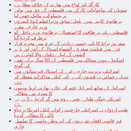
کارگل اور لداخ میں بھارت کے خلاف مظاہرے
سویڈن کی ماحولیاتی کارکن سے فلسطین کے حق میں بولنے
پر بدسلوکی، مائیک چھین لیا
برطانوی کابینہ میں ہلچل؛ سابق وزیراعظم ڈیوڈ کیمرون
وزیر خارجہ مقرر
فلسطین ریلی پر طاقت کا استعمال؛ برطانوی وزیر داخلہ کو
برطرف کردیا گیا
مشہور برانڈ کا بانی جنسی زیادتی کے جرم میں مجرم قرار
غزہ میں قیامت صغریٰ ، الشفاء اسپتال کے اندر اور باہر
لاشوں کے انبار ، دفنانے والا کوئی نہیں
اسکینڈے نیوین ممالک میں فلسطین کے 50 سال پرانے نغمے
کی گونج
اسرائیلی بربریت جاری ، غزہ کے اسپتال قبرستانوں میں
تبدیل ، حماس نے قیدیوں کی رہائی کیلئے مذاکرات معطل کر
دیئے
اسرائیل کے ساتھ لیبر ڈیل ختم کی جائے، بھارتی ٹریڈ یونینوں
کا مودی سے مطالبہ
امریکی جنگی طیارہ بحیرہ روم میں گر کرتباہ، 5 فوجی
ہلاک
طیب اردوان نے اسرائیلی جارحیت رکوانے کیلئے امریکا پر دباؤ
ڈالنے کا مطالبہ کردیا
غیر قانونی افغان شہریوں کی اپنےوطن واپسی کا سلسلہ
جاری