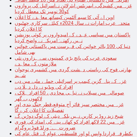
غزہ میں کشیدگی، ایمریٹس ایئرلائن نےاسرائیل کی پروازوں
کو30 نومبر تک معطل کردیا
اوپن اے آئی کا سیم آلٹمین کیساتھ معاہدے کا اعلان
متحدہ عرب امارات نے سال 2024ء کیلئے سرکاری چھٹیوں
کا اعلان کردیا
پاکستان میں سیاسی عہدے کے امیدواروں پر کوئی پوزیشن
نہیں رکھتے: امریکہ نے واضح کردیا
دنیا کی 100 بااثر خواتین کی فہرست میں پاکستانی خواتین
بھی شامل
سعودی عرب کی پانچ بڑی کمپنیوں سے ہزاروں نئی
ملازمتوں کے معاہدے
بھارتی فوج کی ریاستی دہشت گردی میں کشمیری نوجوان
شہید
غزہ کے پناہ گزین کیمپ پر اسرائیلی حملہ، ملبے میں دبے
افراد کی ویڈیو نے دل دہلا دیے
صومالیہ میں سیلاب نے تباہی مچا دی ، 50 افراد ہلاک ،
لاکھوں بے گھر
غزہ میں مختصر سیز فائر آج متوقع،قطر جنگ بندی اور
تفصیلات کا اعلان کرے گا
شیخ زید روڈ پر کاریں نہیں بلکہ دبئی کے لوگ دوڑیں گے
غزہ میں 22 لاکھ افراد کو کھانے پینے کی امداد کی فوری
ضرورت ہے: ورلڈ فوڈ پروگرام
یکطرفہ قراردا واپس لو اور فلسطینی عوام کے قتل عام کی