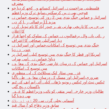
معترف
فلسطینی مزاحمت نے اسرائیل کیساتھ وہ کچھ کردیا جو
فوجیں بھی نہیں کرسکتیں،سابق ترک وزیراعظم
اسرائیل و حماس جنگ بندی میں 2 روز کی توسیع، حماس نے
مزید 11 یرغمالی رہا کر دیے
بی جے پی کا تاریخی بھارتی شہر حیدر آباد کا نام تبدیل کرنے
کا اعلان
رہائی پانے والے یرغمالیوں نے حماس کے سلوک کو اچھا قرار
دیا، اسرائیلی صحافی کا اعتراف
جنگ بندی میں توسیع کے امکانات،حماس اور اسرائیل نے
عندیہ دے دیا
امریکا اور قطر کا جنگ بندی میں توسیع کیلیے اسرائیل پر
دباؤ؛ حماس نے ہامی بھرلی
اسرائیل اور حماس کے درمیان عارضی جنگ بندی کے معاہدے
میں توسیع کے امکانات
غزہ میں سٹار لنک سیٹلائٹ کے لیے منظوری
ضروری،اسرائیل اور مسک کے درمیان معاہدہ طے پاگیا
ٹیکس نیٹ اور ٹیکس ریونیو بڑھانے کیلیے آئی ایم ایف کی ٹیم
پاکستان پہنچ گئی
طالبان وزیر خارجہ امیر متقی کو نائب وزیراعظم کا عہدہ
بھی دیدیا گیا
آسمانی بجلی گرنے سے 20 افراد ہلاک
سابق وزیر دفاع کو 7 سال قید