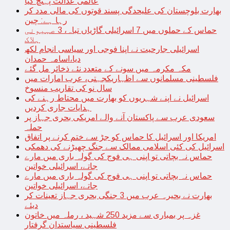
عالمی عدالت پہنچ گیا
بھارت بلوچستان کی علیحدگی پسند قوتوں کی مالی مدد کر
رہا ہے: چین
حماس کے حملوں میں 7 اسرائیلی گاڑیاں تباہ، 3 صہیونی
ہلاک
اسرائیلی جارحیت نے اپنا فوجی اور سیاسی انجام لکھ
دیا،اسامہ حمدان
مکہ مکرمہ میں سونے کے متعدد نئے ذخائر مل گئے
فلسطینی مسلمانوں سے اظہاریکجہتی، عرب امارات میں
سال نو کی تقاریب منسوخ
اسرائیل نے اپنے شہریوں کو بھارت میں محتاط رہنے کی
ہدایات جاری کردیں
سعودی عرب سے پاکستان آنے والے امریکی بحری جہاز پر
حملہ
امریکا اور اسرائیل کا حماس کو جڑ سے ختم کرنے پر اتفاق
اسرائیل کی کئی اسلامی ممالک سے جنگ چھیڑنے کی دھمکی
حماس نہ بچاتی تو اپنی ہی فوج کی گولہ باری میں مارے
جاتے، اسرائیلی خواتین
حماس نہ بچاتی تو اپنی ہی فوج کی گولہ باری میں مارے
جاتے، اسرائیلی خواتین
بھارت نے بحیرہ عرب میں 3 جنگی بحری جہاز تعینات کر
دیئے
غزہ پر بمباری سے مزید 250 شہید ، رملہ میں خاتون
فلسطینی سیاستدان گرفتار