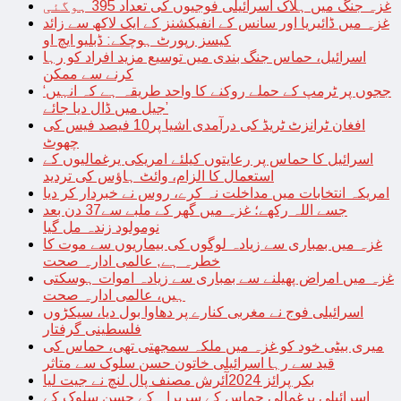
غزہ جنگ میں ہلاک اسرائیلی فوجیوں کی تعداد 395 ہوگئی
غزہ میں ڈائیریا اور سانس کے انفیکشنز کے ایک لاکھ سے زائد
کیسز رپورٹ ہوچکے: ڈبلیو ایچ او
اسرائیل، حماس جنگ بندی میں توسیع مزید افراد کو رہا
کرنے سے ممکن
‘ججوں پر ٹرمپ کے حملے روکنے کا واحد طریقہ ہے کہ انہیں
جیل میں ڈال دیا جائے’
افغان ٹرانزٹ ٹریڈ کی درآمدی اشیا پر10 فیصد فیس کی
چھوٹ
اسرائیل کا حماس پر رعایتوں کیلئے امریکی یرغمالیوں کے
استعمال کا الزام، وائٹ ہاؤس کی تردید
امریکہ انتخابات میں مداخلت نہ کرے، روس نے خبردار کر دیا
جسے اللہ رکھے؛ غزہ میں گھر کے ملبے سے37 دن بعد
نومولود زندہ مل گیا
غزہ میں بمباری سے زیادہ لوگوں کی بیماریوں سے موت کا
خطرہ ہے, عالمی ادارہ صحت
غزہ میں امراض پھیلنے سے بمباری سے زیادہ اموات ہوسکتی
ہیں، عالمی ادارہ صحت
اسرائیلی فوج نے مغربی کنارے پر دھاوا بول دیا، سیکڑوں
فلسطینی گرفتار
میری بیٹی خود کو غزہ میں ملکہ سمجھتی تھی، حماس کی
قید سے رہا اسرائیلی خاتون حسن سلوک سے متاثر
بکر پرائز 2024آئرش مصنف پال لنچ نے جیت لیا
اسرائیلی یرغمالی حماس کے سربراہ کے حسن سلوک کے