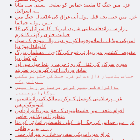
غزہ میں جنگ کا مقصد حماس کو صفحہ ہستی سے مٹانا
ہے، اسرائیل
غزہ میں جتنے بچے قتل ہوئے اُتنےعراق کی 14سالہ جنگ میں
نہیں ہوئے، جمائما
18 ہزار سے زائدفلسطینی شہید، امریکہ کا اسرائیل کی
حمایت جاری رکھنے کا عزم
امریکی میڈیا نے اسلاموفوبیا کو ہوا دینے والے مودی کے سیل
کا بھانڈا پھوڑ دیا
مقبوضہ کشمیر میں بھارتی فوج کی گاڑی نے مسلمان بزرگ
کو کچل دیا
مودی سرکار کی غنڈہ گردی؛ حریت رہنما جیل میں اور
سابق وزرائے اعلیٰ گھروں پر نظربند
حماس ہتھیار ڈال دے تو غزہ جنگ کل ختم ہو سکتی
ہے،امریکہ
مذاکرات کے بغیر کوئی یرغمالی رہا نہیں
ہوگا،ابوعبیدہ
غزہ پرسلامتی کونسل کےرکن ممالک کی رائےتقسیم،
انتونیوگوتریس
اقوام متحدہ میں فلسطینیوں کے حق میں 5 قراردادیں
منظور؛ امریکا غیر حاضر
غزہ میں حماس کی جگہ لینے کیلیے فلسطین اتھارٹی کو منا
رہے ہیں، برطانیہ
عراق میں امریکی سفارت خانے پر میزائل حملہ
غزہ؛ حماس سے لڑائی میں اسرائیل کے سابق آرمی