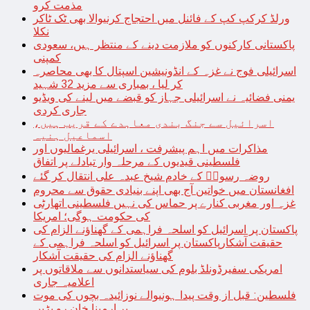
مذمت کرو
ورلڈ کرکپ کپ کے فائنل میں احتجاج کرنیوالا بھی ٹک ٹاکر
نکلا
پاکستانی کارکنوں کو ملازمت دینے کے منتظر ہیں، سعودی
کمپنی
اسرائیلی فوج نے غزہ کے انڈونیشین اسپتال کا بھی محاصرہ
کر لیا ، بمباری سے مزید 32 شہید
یمنی فضائیہ نے اسرائیلی جہاز کو قبضے میں لینے کی ویڈیو
جاری کردی
اسرائیل سے جنگ بندی معاہدے کے قریب ہیں،
اسماعیل ہنیہ
مذاکرات میں اہم پیشرفت ، اسرائیلی یرغمالیوں اور
فلسطینی قیدیوں کے مرحلہ وار تبادلے پر اتفاق
روضہ رسولؐ کے خادم شیخ عبدہ علی انتقال کر گئے
افغانستان میں خواتین آج بھی اپنے بنیادی حقوق سے محروم
غزہ اور مغربی کنارے پر حماس کی نہیں فلسطینی اتھارٹی
کی حکومت ہوگی؛ امریکا
پاکستان پر اسرائیل کو اسلحہ فراہمی کے گھناؤنے الزام کی
حقیقت آشکارپاکستان پر اسرائیل کو اسلحہ فراہمی کے
گھناؤنے الزام کی حقیقت آشکار
امریکی سفیرڈونلڈ بلوم کی سیاستدانوں سے ملاقاتوں پر
اعلامیہ جاری
فلسطین: قبل از وقت پیدا ہونیوالے نوزائیدہ بچوں کی موت
پر ارمینا خان رو پڑیں