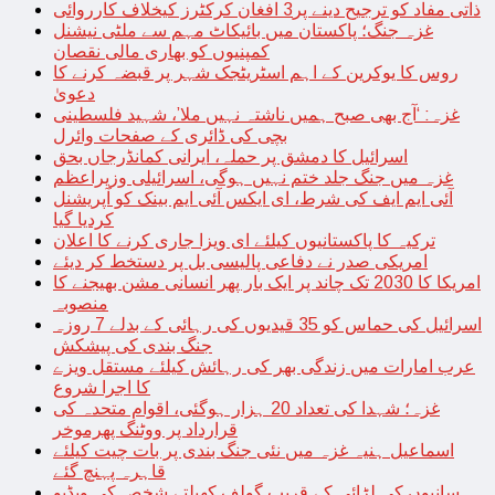
ذاتی مفاد کو ترجیح دینے پر3 افغان کرکٹرز کیخلاف کارروائی
غزہ جنگ؛ پاکستان میں بائیکاٹ مہم سے ملٹی نیشنل
کمپنیوں کو بھاری مالی نقصان
روس کا یوکرین کے اہم اسٹریٹجک شہر پر قبضہ کرنے کا
دعویٰ
غزہ: ‘آج بھی صبح ہمیں ناشتہ نہیں ملا’، شہید فلسطینی
بچی کی ڈائری کے صفحات وائرل
اسرائیل کا دمشق پر حملہ، ایرانی کمانڈرجاں بحق
غزہ میں جنگ جلد ختم نہیں ہوگی، اسرائیلی وزیراعظم
آئی ایم ایف کی شرط، ای ایکس آئی ایم بینک کو آپریشنل
کردیا گیا
ترکیہ کا پاکستانیوں کیلئے ای ویزا جاری کرنے کا اعلان
امریکی صدر نے دفاعی پالیسی بل پر دستخط کر دیئے
امریکا کا 2030 تک چاند پر ایک بار پھر انسانی مشن بھیجنے کا
منصوبہ
اسرائیل کی حماس کو 35 قیدیوں کی رہائی کے بدلے 7 روزہ
جنگ بندی کی پیشکش
عرب امارات میں زندگی بھر کی رہائش کیلئے مستقل ویزے
کا اجرا شروع
غزہ؛ شہدا کی تعداد 20 ہزار ہوگئی، اقوام متحدہ کی
قرارداد پر ووٹنگ پھرموخر
اسماعیل ہنیہ غزہ میں نئی جنگ بندی پر بات چیت کیلئے
قاہرہ پہنچ گئے
سانپوں کی لڑائی کے قریب گولف کھیلتے شخص کی ویڈیو