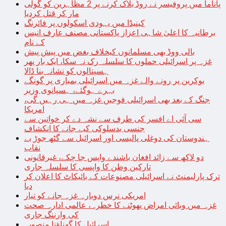
پاناما میں پروفیسر نے روڈ بلاک کرنے پر 2 مظاہرین کو گولی
مار کر قتل کردیا
کینیڈا میں یہودی اسکولوں پر فائرنگ
برطانیہ کا اعلیٰ شاہی اعزاز پاکستانی مصنف عارف انیس
کے نام
بالی ووڈ بھی مسلمانوں کیخلاف بغض میں پیش پیش
غزہ پر اسرائیلی حملوں کا سلسلہ رک نہ سکا، ایک بار پھر
ہسپتالوں کو نشانہ بنا ڈالا
یوکرین پر رونے والے غزہ میں اسرائیلی بمباری پر گونگے
بہرے ہوگئے، ہسپانوی وزیر
جنگ کے بعد بھی اسرائیلی فوجیں غزہ میں ہی رہیں گی،
امریکا
سی آئی اے افسر کی طرف سے نشہ دے کر خواتین سے
جنسی بدسلوکی کیے جانے کا انکشاف
ہندوستان کی دوغلی پالیسی اور اسرائیل سے گٹھ جوڑ بے
نقاب
دو لاکھ سے زائد افغان باشندے واپس جا چکے، غیرقانونی
تارکین وطن کا واپسی کا سلسلہ جاری
ترک پارلیمنٹ نے اسرائیلی مصنوعات کے بائیکاٹ کا اعلان کر
دیا
امریکی نرس دوبارہ غزہ جانے کو تیار
غزہ میں وبائی امراض پھوٹنے کا خطرہ، عالمی ادارہ صحت
کی وارننگ جاری
اسرائیل کا گھناؤنا منصوبہ