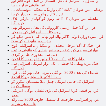
رہنماؤں نےاسرائیل کے غزہ اسپتال پر حملے کو ناجائز اور
غیر قانونی قرار دے دیا
برطانیہ میں طوفان “بابت” کی وارننگ، محکمہ موسمیات نے
تیز رفتار ہوائوں سے خبردار کردیا
بیلجیئم میں سویڈن کے 2 شہریوں کو گولیاں مارکر ہلاک
کردیا گیا
غزہ پر اگلا حملہ زمینی کارروائی کے بجائے سرپرائز بھی
ہوسکتا ہے، اسرائیل کی دھمکی
غزہ میں دوران ڈیوٹی ڈاکٹر والد اور بھائی کی لاشیں دیکھ کر
جذبات پر قابو نہ رکھ سکا
غزہ جنگ کا اگلا مرحلہ مختلف ہو سکتا ہے، اسرائیلی فوج
بھارتی سپریم کورٹ نے ہم جنس شادی کو قانونی حیثیت
دینے سے معذوری ظاہر کردی
جاپان کا غزہ کے لیے 10 ملین ڈالر امداد کا اعلان
جنگ مزید پھیلنے کا خدشہ ، ایک ہزار امریکی اسرائیل سے
نکل گئے
شہداء کی تعداد 2600 ہو گئی ، مردہ خانے بھر گئے ، غزہ
سے 11 لاکھ فلسطینیوں کا انخلاء
اسرائیل کے حامی امریکی چینل نے3 مسلمان اینکرز کو
معطل کردیا
غزہ پر قبضہ کرنا اسرائیل کی بڑی غلطی ہوگی: امریکی
صدر
غزہ پر اسرائیلی جارحیت کا سلسلہ جاری، 2600 سے زائد
فلسطینی شہید