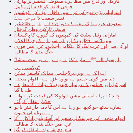
کارگل اور لداخ میں مظاہرے،مقبوضہ کشمیر پر بھارتی
فوجی قبضےکو 76 سال مکمل
اسرائیلی برّی فوج کی غزہ میں داخل ہونے کی کوشش؛
افسر سمیت 5 فوجی ہلاک
سعودی عرب ، ایک ہفتے کے دوران 17 ہزار ، 305 غیر
قانونی تارکین وطن گرفتار
اماراتی رئیل سٹیٹ کی کمپنیوں کے گروپ کا پاکستان
میں20سے 25ارب ڈالرز کی سرمایہ کاری کا اعلان
او آئی سی اور عرب لیگ کا ہنگامی اجلاس، غزہ میں فوری
جنگ بندی کا مطالبہ
’’یا رسول اللہﷺ! ہمارے ٹکڑے ہوتے رہے اور امت تماشا
دیکھتی رہی‘‘
اب ایک ہی ویزےپر6خلیجی ممالک کاسفر ممکن
دنیا میں کوئی جہنم ہے تو وہ غزہ ہے ، اقوام متحدہ
اسرائیل اور حماس کے درمیان قیدیوں کے تبادلے کا معاہدہ
طے پا گیا
چاند کے پہلے انسانی مشن ’اپولو 8‘ کی قیادت کرنے والے
خلاباز انتقال کرگئے
ہمارے ساتھ جو کچھ ہو رہا ہے اس کا ذمہ دار نیتن یاہو
ہے، یرغمالی خاتون
اقوام متحدہ کی خیرسگالی سفیر اور آسٹریلوی اداکارہ کا
غزہ میں جنگ بندی کا مطالبہ
سعودی شہزادہ انتقال کر گیا