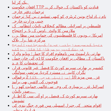
ہیک کر لیا
افغان حکومت TTP قیادت کو پاکستان کے حوالے کرے،
ترجمان دفتر خارجہ
نام نہاد لداخ یونین ٹریٹری کو کبھی تسلیم نہیں کیا: ترجمان
چینی وزارت خارجہ
فلسطین پر اسرائیلی مظالم کیخلاف بائیڈن انتظامیہ کے
ملازمین کا وائٹ ہاوس کے باہر احتجاج
امریکا: یہودیوں کا فلسطینیوں کی حمایت میں مظاہرہ،
مرکزی شاہراہ بلاک
دنیا کے سب سے زیادہ رحم دل کہے جانےوالے جج
فرینک کیپریو سرطان کا شکار ہوگئے
بھارتی پارلیمنٹ میں نامعلوم افراد کا حملہ؛ ویڈیو وائرل
پاکستان کے مطالبے پر افغان حکومت کا ڈی آئی خان حملے
کی تحقیقات کا عہد
کشمیر پر بھارتی سپریم کورٹ کا فیصلہ غیر قانونی قرار،
نگران کابینہ نے مسترد کردیا، مرتضی سولنگی
غزہ میں مزید 10 اسرائیلی فوجی ہلاک؛ 2 یرغمالی
فوجیوں کی لاشیں بھی برآمد
اسرائیل غزہ پربمباری کی وجہ سےعالمی حمایت کھو رہا
ہے،صدر بائیڈن
بھارتی سپریم کورٹ کے فیصلے پر او آئی سی کا اظہارِ
تشویش
اقوام متحدہ کی جنرل اسمبلی میں فوری جنگ بندی کی
قرارداد منظور