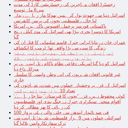
رجسٹرڈ افغان مہاجرین کی رجسٹریشن کارڈ کی مدت
میں6 ماہ توسیع
اسرائیل دنیا سے جھوٹ بول کر ہمیں بھوکا مار رہا ہے ، بدلہ
لیا جائے ، فلسطینی بچوں کی پریس کانفرنس
پاکستانی فورسز پرحملے افسوس ناک ہیں، امریکا
امریکا کا دوسرا بحری بیڑا بھی اسرائیل کی مدد کیلئے پہنچ
گیا
عمران خان نے بتایا ایرانی جنرل قاسم سلیمانی کا قتل ان کی
زندگی کا سب سے بڑا واقعہ تھا: ٹرمپ کا انکشاف
اسرائیلی وزیراعظم کا بھتیجا یائیر نیتن
یاہُو غزہ میں حماس کے ہاتھوں ہلاک
اسرائیل کو دیا گیا امریکی دفاعی نظام ناکام ، تل ابیب ہی پر
میزائل داغ دیا
غیر قانونی افغان شہریوں کی اپنے وطن واپسی کا سلسلہ
جاری
اسرائیل کے غزہ پر وحشیانہ حملوں میں شدت، شہادتوں کی
تعداد 10 ہزار سےزائد ہوگئی
‘کوئی محفوظ نہیں، غزہ “بچوں کا قبرستان” بنتا جا رہا ہے’،
اقوام متحدہ سیکرٹری جنرل نے جنگ بندی اور فلسطینیوں
کی رہائی کا پھر مطالبہ کر دیا
100 فی صد پائیدار ایندھن سے چلنے والی پہلی پرواز
اسرائیلی حملوں میں 9 ہزار فلسطینی شہید؛ تل ابیب سے
ترک سفارتکارواپس بلالیا گیا