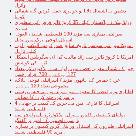
وائرل
دشمن نے اشتعال دلایا تو جوہری حملہ کردیں گے، شمالی
کوریا
ورلڈ بینک نے پاکستان کیلئے 35 کروڑ ڈالر قرض کی منظوری
دے دی
اسرائیلی بمباری سے مزید 100 فلسطینی شہید ، العودہ
اسپتال فوجی بیرک میں تبدیل
امریکا میں نئی سیاسی تاریخ، سابق صدر ٹرمپ الیکشن لڑنے
کیلیے نااہل
امریکا:1 کروڑ ڈالرز سے زائد مالیت کی ای-سگریٹس اسمگل
کرنے کی کوشش
چین کے شمال مغربی حصے میں زلزلے سے ہلاکتوں کی تعداد
127 ہوگئی، 700 افراد زخمی
غزہ؛ حماس کے ہاتھوں مزید 7 اسرائیلی فوجی ہلاک،
مجموعی تعداد 129 ہوگئی
اطالوی وزیراعظم کا سعودیہ میں مرتد اور ہم جنس پرستی
پر سزائیں ختم کرنے کا مطالبہ
اسرائیل کا فارعہ میں مہاجرین کے کیمپ پر چھاپہ، 4
فلسطینی شہید
یواےای کے سفیر کا دورہ نیول ہیڈکوارٹرز، امیرالبحر سے
باہمی دلچسپی کے امور پر گفتگو
اسرائیلی طیاروں کی اسپتال اور پناہ گزین کیمپوں پر بمباری
، مزید 90 فلسطینی شہید