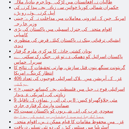
طالبان نے افغانستان میں لڑکی ہونا جرم بنادیا، ملالہ
حکمراں شمالی کوریا خواتین سے زیادہ بچے پیدا کرنے کی
اپیل کرتے ہوئے رو پڑے
امریکہ چین کے اندرونی معاملات میں مداخلت نہ کرے: چینی
وزیر خا رجہ
اقوام متحدہ کی جنرل اسمبلی میں پاکستان کی بڑی
کامیابی
ایشیائی ترقیاتی بینک نے پاکستان کیلئے قرض کی منظوری
دیدی
یونان کشتی حادثے کا مرکزی ملزم گرفتار
پاکستان اسرائیل کو دھمکی دے تو غزہ جنگ رک سکتی ہے،
سربراہ حماس
گرپتونت سنگھ پنوں قتل سازش، بھارتی تحقیقات کے نتائج کا
انتظار کرینگے، امریکا
غزہ کے آپریشن میں ہلاک اسرائیلی فوجیوں کی تعداد 406
ہوگئی
< > اسرائیلی فوج نے جیل میں فلسطینی بچے کیساتھ جنسی
زیادتی کی، امریکی عہدیدار
9 مئی جلاؤگھیراؤ کیس: 8 پی ٹی آئی رہنماؤں کے ناقابل
ضمانت وارنٹ گرفتاری جاری
سعودی عرب کی اپنے شہریوں کو پاکستان سمیت 25
ممالک جانے سے اجتناب برتنے کی ہدایت
غزہ میں محفوظ مقامات کا قیام ممکن نہیں، اقوام متحدہ
آسٹریلیا میں مینٹس کیڑے کی دو نئی نسلیں دریافت