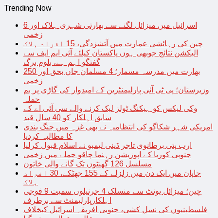
Trending Now
اسرائیل میں میزائل لگنے سے بھارتی شہری ہلاک اور 6
زخمی
چین کی رہائشی عمارت میں آتشزدگی، 15 افراد ہلاک
الیکشن نتائج جوبھی ہوں پاکستان کیلئے آئی ایم ایف سے
گفتگو اہم ہے، بلوم برگ
بھارت میں مدرسہ مسمار؛ 4 مسلمان جاں بحق اور 250
زخمی
وزیرستان؛ پی ٹی آئی پارلیمنٹرین کے امیدوار کی گاڑی پر بم
حملہ
وکی لیکس کو ہیکنگ ٹولز لیک کرنے والے سی آئی اے کے
سابق اہلکار کو 40 سال قید
امریکی شہر شکاگو کی انتظامیہ نے بھی غزہ میں جنگ بندی
کا مطالبہ کردیا
ارب پتی برطانوی تاجر ڈینی لیمبو نے اسلام قبول کرلیا
جنوبی کوریا کے اپوزیشن رہنما چاقو حملے میں زخمی
مسلسل 126 گھنٹوں تک گانے والی خاتون
جاپان میں ایک دن میں زلزلے کے 155 جھٹکے، 30 افراد
ہلاک
چین؛ میزائل یونٹ سے منسلک 4 جرنیلوں سمیت 9 فوجی
اہلکارپارلیمنٹ سے برطرف
فلسطینیوں کی نسل کشی، جنوبی افریقہ اسرائیل کیخلاف