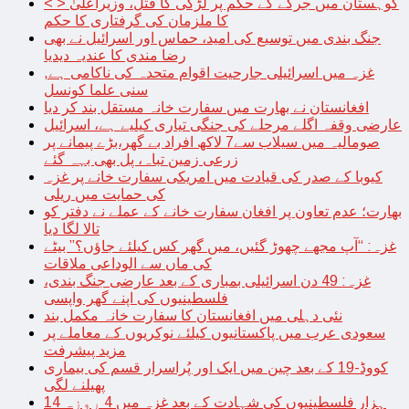
< > کوہستان میں جرگے کے حکم پر لڑکی کا قتل، وزیراعلیٰ
کا ملزمان کی گرفتاری کا حکم
جنگ بندی میں توسیع کی امید، حماس اور اسرائیل نے بھی
رضا مندی کا عندیہ دیدیا
غزہ میں اسرائیلی جارحیت اقوام متحدہ کی ناکامی ہے,
سنی علما کونسل
افغانستان نے بھارت میں سفارت خانہ مستقل بند کر دیا
عارضی وقفہ اگلے مرحلے کی جنگی تیاری کیلیے ہے، اسرائیل
صومالیہ میں سیلاب سے7 لاکھ افراد بے گھر،بڑے پیمانے پر
زرعی زمین تباہ، پل بھی بہہ گئے
کیوبا کے صدر کی قیادت میں امریکی سفارت خانے پر غزہ
کی حمایت میں ریلی
بھارت؛ عدم تعاون پر افغان سفارت خانے کے عملے نے دفتر کو
تالا لگا دیا
غزہ: “آپ مجھے چھوڑ گئیں، میں گھر کس کیلئے جاؤں؟” بیٹے
کی ماں سے الوداعی ملاقات
غزہ: 49 دن اسرائیلی بمباری کے بعد عارضی جنگ بندی،
فلسطینیوں کی اپنے گھر واپسی
نئی دہلی میں افغانستان کا سفارت خانہ مکمل بند
سعودی عرب میں پاکستانیوں کیلئے نوکریوں کے معاملے پر
مزید پیشرفت
کووڈ-19 کے بعد چین میں ایک اور پُراسرار قسم کی بیماری
پھیلنے لگی
14 ہزار فلسطینیوں کی شہادت کے بعد غزہ میں 4 روزہ