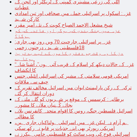
اٹلی کی زرعی مشینری کمپنی کے ٹریکٹر اور انجن کے
عطیات
غزہ: اسکول پر اسرائیلی حملے میں صحافی اور تین امدادی
کارکن شہید
شیخ مشعل الاحمد الصباح کویت کے نئے امیر مقرر
غزہ میں جنگ بندی کب ہوگی اور فائدہ کس کو
ہوگا؟
غزہ پر اسرائیلی جارحیت 70 ویں روز بھی جاری:
18فلسطینی شہید ، درجنوں زخمی
دن کا وہ وقت جو دفتری کاموں کے لیے بدترین
ہوتا ہے
“غزہ کے حالات دیکھ کر اسلام کے قریب آئی ہوں”، اُشنا شاہ
کا انکشاف
امریکی قومی سلامتی کے مشیر کی اسرائیلی انٹیلی جنس
چیف سے ملاقات
ترکیہ کے رکن پارلیمنٹ ایوان میں اسرائیل مخالف تقریر کے
دوران انتقال کر گئے
برطانیہ: کرسمس کے موقع پر شہریوں کو گلے ملنے کے
بجائے کُہنیاں ملانے کا مشورہ
اسرائیل فلسطین جنگ، روس کا اقوام متحدہ کانفرنس بلانے
کا مطالبہ
ہم آرام دہ لیکن غزہ میں اسرائیلی ہولناکیاں جاری ہیں،
امریکی رپورٹر بھی اپنے جذبات پر قابو نہ رکھ سکی
اسرائیلی فوج کی ویب سائٹ کو فلسطینی حامی ہیکرز نے