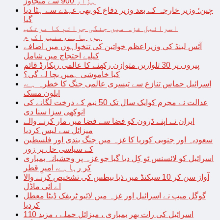
ہزار 900 سے متجاوز
چین؛ وزیر خارجہ کے بعد وزیر دفاع کو بھی عہدے سے ہٹا دیا
گیا
اسرائیل غزہ میں جنگی جرائم کا مرتکب
ہورہاہے،منیراکرم
آئس لینڈ کی وزیراعظم خواتین کی تنخواہوں میں اضافے
کیلیے احتجاج میں شامل
پیروں پر 30 تلواریں متوازن رکھنے کا عالمی ریکارڈ قائم
کیا خاموشی ہمیں بچا لے گی؟
اسرائیل حماس تنازع سے تیسری عالمی جنگ کا خطرہ ہے،
ایلون مسک
عدالت نے مجرم کوایک سال تک 50 نیم کے درخت لگانے کی
انوکھی سزا سنا دی
ایران نے اپنے ڈرون کو فضا سے فضا میں مار کرنے والے
میزائل سے لیس کردیا
سعودیہ اور جنوبی کوریا کا غزہ میں جنگ بندی اور فلسطین
کے سیاسی حل پر زور
اسرائیل کو لائسنس ٹو کِل دیا گیا جو غزہ پر وحشیانہ بمباری
کر رہا ہے، امیرِ قطر
آواز سن کر 10 سیکنڈ میں ذیا بیطس کی تشخیص کرنے والا
اے آئی ماڈل
گوگل میپ نے اسرائیل اور غزہ میں لائیو ٹریفک ڈیٹا معطل
کردیا
اسرائیل کی رات بھر بمباری ، میزائل حملے ، مزید 110