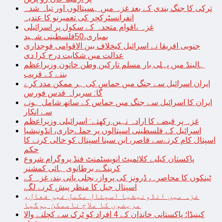
ترکی کا جنگ بندی کے بعد غزہ میں ہسپتالوں اور تباہ شدہ
انفرانسٹرکچر کی تعمیرنو کا عندیہ
غزہ ،اقوام متحدہ کے سکول پر اسرائیلی
بمباری،50فلسطینی شہید
جنوبی افریقا نے اسرائیل کیخلاف بین الاقوامی فوجداری
عدالت میں شکایت درج کرا دی
ہالینڈ میں پہلی بار مسلم تارکین وطن خاتون وزیراعظم
بننے کے قریب
ایران اسرائیل سے جنگ میں حماس کی ہر ممکن مدد کرے
گا: سربراہ قدس فورس
ایران کا اسرائیل سے جنگ میں حماس کے ساتھ شامل ہونے
سے انکار
غزہ پر قبضے کا ارادہ نہیں رکھتے: اسرائیلی وزیراعظم
اسرائیل کے فلسطینی اسپتالوں پر حملےجاری، انڈونیشیا
اسپتال کام کرنےسے قاصر، ابن سینا اسپتال کو خالی کرنے کا
حکم
پاکستان کیلیے کلائمیٹ انویسٹمنٹ فنڈ پروگرام شروع
کرینگے، برطانوی ہائی کمشنر
ٹینکوں کا محاصرہ، ڈرونز کی پرواز، بجلی پانی بند، غزہ کے
اسپتال جیل کا منظر پیش کرنے لگے
غزہ میں انڈونیشیا اسپتال مکمل غیر فعال،
مریضوں کا علاج ناممکن ہوگیا
کینیڈا؛ پاکستانی خاندان کے 4 افراد کو ٹرک سے کچلنے والا