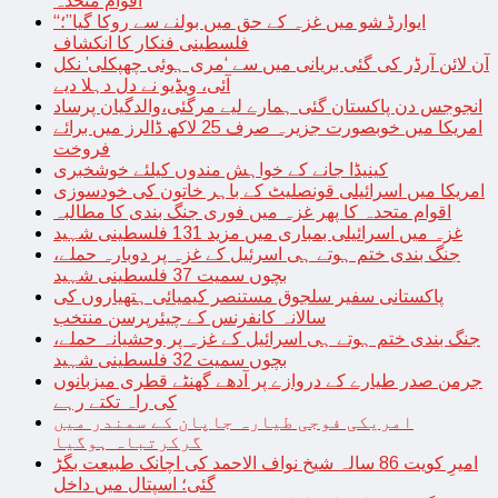
اقوام متحدہ
“ایوارڈ شو میں غزہ کے حق میں بولنے سے روکا گیا”؛
فلسطینی فنکار کا انکشاف
آن لائن آرڈر کی گئی بریانی میں سے ‘مری ہوئی چھپکلی’ نکل
آئی، ویڈیو نے دل دہلا دیے
انجوجس دن پاکستان گئی ہمارے لیے مرگئی،والدگیان پرساد
امریکا میں خوبصورت جزیرہ صرف 25 لاکھ ڈالرز میں برائے
فروخت
کینیڈا جانے کے خواہش مندوں کیلئے خوشخبری
امریکا میں اسرائیلی قونصلیٹ کے باہر خاتون کی خودسوزی
اقوام متحدہ کا پھر غزہ میں فوری جنگ بندی کا مطالبہ
غزہ میں اسرائیلی بمباری میں مزید 131 فلسطینی شہید
جنگ بندی ختم ہوتے ہی اسرئیل کے غزہ پر دوبارہ حملے،
بچوں سمیت 37 فلسطینی شہید
پاکستانی سفیر سلجوق مستنصر کیمیائی ہتھیاروں کی
سالانہ کانفرنس کے چیئرپرسن منتخب
جنگ بندی ختم ہوتے ہی اسرائیل کے غزہ پر وحشیانہ حملے،
بچوں سمیت 32 فلسطینی شہید
جرمن صدر طیارے کے دروازے پر آدھے گھنٹے قطری میزبانوں
کی راہ تکتے رہے
امریکی فوجی طیارہ جاپان کے سمندر میں
گرکرتباہ ہوگیا
امیرِ کویت 86 سالہ شیخ نواف الاحمد کی اچانک طبیعت بگڑ
گئی؛ اسپتال میں داخل