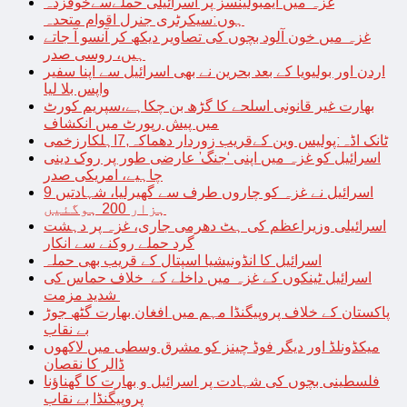
غزہ میں ایمبولینسز پر اسرائیلی حملےسےخوفزدہ
ہوں:سیکرٹری جنرل اقوام متحدہ
غزہ میں خون آلود بچوں کی تصاویر دیکھ کر آنسو آ جاتے
ہیں، روسی صدر
اردن اور بولیویا کے بعد بحرین نے بھی اسرائیل سے اپنا سفیر
واپس بلا لیا
بھارت غیر قانونی اسلحے کا گڑھ بن چکاہے،سپریم کورٹ
میں پیش رپورٹ میں انکشاف
ٹانک اڈہ:پولیس وین کےقریب زوردار دھماکہ,7اہلکارزخمی
اسرائیل کو غزہ میں اپنی ‘جنگ’ عارضی طور پر روک دینی
چاہیے، امریکی صدر
اسرائیل نے غزہ کو چاروں طرف سے گھیرلیا، شہادتیں 9
ہزار 200 ہوگئیں
اسرائیلی وزیراعظم کی ہٹ دھرمی جاری، غزہ پر دہشت
گرد حملے روکنے سے انکار
اسرائیل کا انڈونیشیا اسپتال کے قریب بھی حملہ
اسرائیل ٹینکوں کے غزہ میں داخلے کے خلاف حماس کی
شدید مزمت
پاکستان کے خلاف پروپیگنڈا مہم میں افغان بھارت گٹھ جوڑ
بے نقاب
میکڈونلڈ اور دیگر فوڈ چینز کو مشرق وسطی میں لاکھوں
ڈالر کا نقصان
فلسطینی بچوں کی شہادت پر اسرائیل و بھارت کا گھناؤنا
پروپیگنڈا بے نقاب