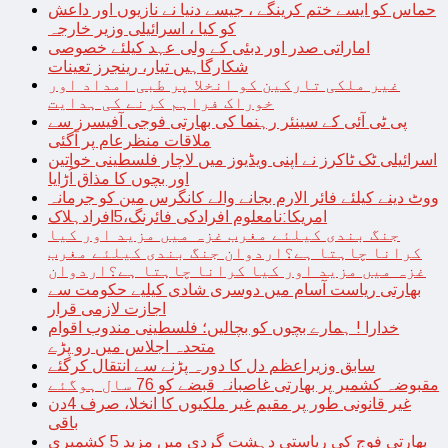
حماس کو ایسے ختم کرینگے ، جیسے دنیا نے نازیوں اور داعش
کو کیا ، اسرائیلی وزیر خارجہ
اماراتی صدر اور دبئی کے ولی عہد کیلئے خصوصی
شکارگاہیں تیار، رینجرز تعینات
غیر ملکی تارکین کو انخلا پر طبی امداد اور
خوراک فراہم کرنے کی ہدایت
پی ٹی آئی کے سینئر رہنما کی بھارتی فوجی آفیسرز سے
ملاقات منظرعام پر آگئی
اسرائیلی ٹک ٹاکرز نے اپنی ویڈیوز میں لاچار فلسطینی خواتین
اور بچوں کا مذاق اُڑایا
ووٹ دینے کیلئے فائر الارم بجانے والے کانگرس مین کو جرمانہ
امریکا:نامعلوم افرادکی فائرنگ،5افرادہلاک
جنگ بندی کیلئے مغرب غزہ میں مزید اور کیا
کرانا چاہتا ہے؟اردوان جنگ بندی کیلئے مغرب
غزہ میں مزید اور کیا کرانا چاہتا ہے؟اردوان
بھارتی ریاست آسام میں دوسری شادی کیلیے حکومت سے
اجازت لازمی قرار
خدارا ! ہمارے بچوں کو بچالیں؛ فلسطینی مندوب اقوام
متحدہ اجلاس میں رو پڑے
سابق وزیراعظم دل کا دورہ پڑنے سے انتقال کرگئے
مقبوضہ کشمیر پر بھارتی غاصبانہ قبضے کو 76 سال ہوگئے
غیر قانونی طور پر مقیم غیر ملکیوں کا انخلا، صرف 4دن
باقی
بھارتی فوج کی ریاستی دہشت گردی میں مزید 5 کشمیری