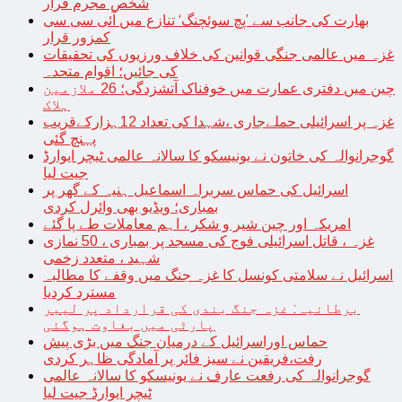
شخص مجرم قرار
بھارت کی جانب سے ’پچ سوئچنگ‘ تنازع میں آئی سی سی
کمزور قرار
غزہ میں عالمی جنگی قوانین کی خلاف ورزیوں کی تحقیقات
کی جائیں؛ اقوام متحدہ
چین میں دفتری عمارت میں خوفناک آتشزدگی؛ 26 ملازمین
ہلاک
غزہ پر اسرائیلی حملےجاری ،شہدا کی تعداد 12ہزارکےقریب
پہنچ گئی
گوجرانوالہ کی خاتون نے یونیسکو کا سالانہ عالمی ٹیچر ایوارڈ
جیت لیا
اسرائیل کی حماس سربراہ اسماعیل ہنیہ کے گھر پر
بمباری؛ ویڈیو بھی وائرل کردی
امریکہ اور چین شیر و شکر ، اہم معاملات طے پا گئے
غزہ ، قاتل اسرائیلی فوج کی مسجد پر بمباری ، 50 نمازی
شہید ، متعدد زخمی
اسرائیل نے سلامتی کونسل کا غزہ جنگ میں وقفے کا مطالبہ
مسترد کردیا
برطانیہ: غزہ جنگ بندی کی قرارداد پر لیبر
پارٹی میں بغاوت ہوگئی
حماس اوراسرائیل کے درمیان جنگ میں بڑی پیش
رفت،فریقین نے سیز فائر پر آمادگی ظاہر کردی
گوجرانوالہ کی رفعت عارف نے یونیسکو کا سالانہ عالمی
ٹیچر ایوارڈ جیت لیا