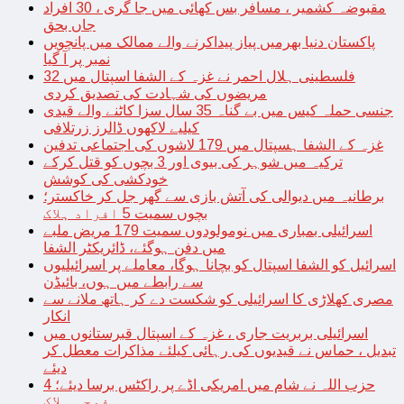
مقبوضہ کشمیر ، مسافر بس کھائی میں جا گری ، 30 افراد
جاں بحق
پاکستان دنیا بھرمیں پیاز پیداکرنے والے ممالک میں پانچویں
نمبر پر آ گیا
فلسطینی ہلال احمر نے غزہ کے الشفا اسپتال میں 32
مریضوں کی شہادت کی تصدیق کردی
جنسی حملہ کیس میں بے گناہ 35 سال سزا کاٹنے والے قیدی
کیلیے لاکھوں ڈالرز زرتلافی
غزہ کے الشفا ہسپتال میں 179 لاشوں کی اجتماعی تدفین
ترکیہ میں شوہر کی بیوی اور 3 بچوں کو قتل کرکے
خودکشی کی کوشش
برطانیہ میں دیوالی کی آتش بازی سے گھر جل کر خاکستر؛
بچوں سمیت 5 افراد ہلاک
اسرائیلی بمباری میں نومولودوں سمیت 179 مریض ملبے
میں دفن ہوگئے، ڈائریکٹر الشفا
اسرائیل کو الشفا اسپتال کو بچانا ہوگا، معاملے پر اسرائیلیوں
سے رابطے میں ہوں، بائیڈن
مصری کھلاڑی کا اسرائیلی کو شکست دے کر ہاتھ ملانے سے
انکار
اسرائیلی بربریت جاری ، غزہ کے اسپتال قبرستانوں میں
تبدیل ، حماس نے قیدیوں کی رہائی کیلئے مذاکرات معطل کر
دیئے
حزب اللہ نے شام میں امریکی اڈے پر راکٹس برسا دیئے؛ 4
فوجی ہلاک