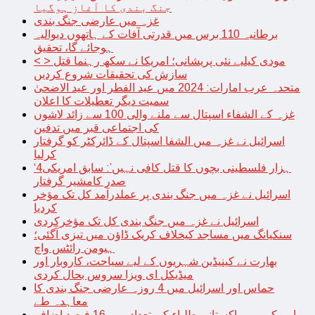
جنگ بندی کا آغاز ہوگیا
غزہ میں عارضی جنگ بندی
برطانیہ 110 برس میں قدرتی آفات کے ہاتھوں دیوالیہ
ہوجائے گا، تحقیق
< > مودی کیلیے نئی پریشانی؛ امریکا نے سکھ رہنما قتل
سازش کی تحقیقات شروع کردیں
متحدہ عرب امارات: 2024 میں عید الفطر اور عید الاضحیٰ
سمیت دیگر تعطیلات کا اعلان
غزہ کے الشفاء اسپتال سے ملنے والی 100 سے زائد لاشوں
کی اجتماعی قبر میں تدفین
اسرائیل نے غزہ میں الشفا اسپتال کے ڈائرکٹر کو گرفتار
کرلیا
‘4ہزار فلسطینی بچوں کا قتل کافی نہیں’: سابق امریکی
صدر کامشیر گرفتار
اسرائیل نے غزہ میں جنگ بندی پر عملدرآمد کل تک مؤخر
کردیا
اسرائیل نے غزہ میں جنگ بندی کل تک مؤخرکردی
سنکیانگ میں مساجد کیخلاف کریک ڈاؤن میں تیزی آگئی؛
ہیومن رائٹس واچ
بھارت نے کینیڈین شہریوں کے لیے سیاحت، کاروبار اور
میڈیکل ای ویزا سروس بحال کردی
حماس اور اسرائیل میں 4 روزہ عارضی جنگ بندی کا
معاہدہ طے
امریکہ میں پاکستانی طلباء کی تعداد میں 16 فیصد اضافہ