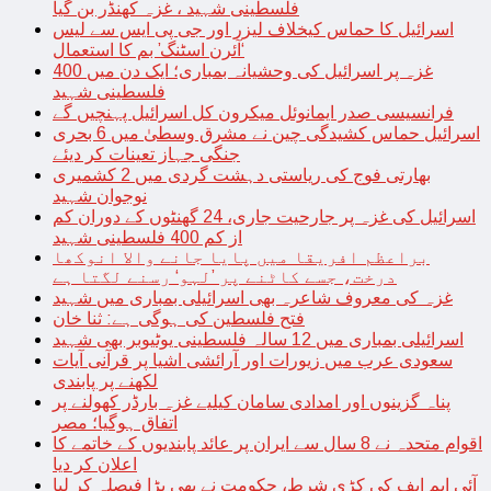
فلسطینی شہید ، غزہ کھنڈر بن گیا
اسرائیل کا حماس کیخلاف لیزر اور جی پی ایس سے لیس
‘آئرن اسٹنگ’ بم کا استعمال
غزہ پر اسرائیل کی وحشیانہ بمباری؛ ایک دن میں 400
فلسطینی شہید
فرانسیسی صدر ایمانوئل میکرون کل اسرائیل پہنچیں گے
اسرائیل حماس کشیدگی چین نے مشرق وسطیٰ میں 6 بحری
جنگی جہاز تعینات کر دیئے
بھارتی فوج کی ریاستی دہشت گردی میں 2 کشمیری
نوجوان شہید
اسرائیل کی غزہ پر جارحیت جاری، 24 گھنٹوں کے دوران کم
از کم 400 فلسطینی شہید
براعظم افریقا میں پایا جانے والا انوکھا
درخت، جسے کاٹنے پر ’لہو‘ رسنے لگتا ہے
غزہ کی معروف شاعرہ بھی اسرائیلی بمباری میں شہید
فتح فلسطین کی ہوگی ہے: ثنا خان
اسرائیلی بمباری میں 12 سالہ فلسطینی یوٹیوبر بھی شہید
سعودی عرب میں زیورات اور آرائشی اشیا پر قرآنی آیات
لکھنے پر پابندی
پناہ گزینوں اور امدادی سامان کیلیے غزہ بارڈر کھولنے پر
اتفاق ہوگیا؛ مصر
اقوام متحدہ نے 8 سال سے ایران پر عائد پابندیوں کے خاتمے کا
اعلان کر دیا
آئی ایم ایف کی کڑی شرط، حکومت نے بھی بڑا فیصلہ کر لیا