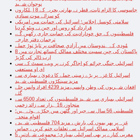
نوجوان شہید
جاسوسی کا الزام ثابت، قطر نے بھارتی بحریہ کے 8 اہلکاروں
کو سزائے موت سنادی
سلامتی کونسل اجلاس؛ اسرائیل کی حمایت میں امریکی
قرارداد کو روس اور چین نے ویٹو کردیا
فلسطینیوں کے حق خودارادیت کی حمایت جاری رکھیں گے،
ترجمان دفتر خارجہ
مُودی کے ہندوستان میں آزادیِ صحافت پر تابڑ توڑ حملے
پاکستان کی چین سمیت مختلف ممالک کیساتھ تجارت میں 8
ارب ڈالر کی گڑبڑ
اسرائیلی جنگی جرائم کو اجاگر کرنے پر ویب سمٹ کے سی
ای او مستعفی
اسرائیل کا غزہ پر بڑے زمینی حملے کا دعویٰ ، بمباری سے
مزید سینکڑوں فلسطینی شہید
افغان شہریوں کی وطن واپسی،مزید 4239 افراد واپس چلے
گئے
اسرائیلی بمباری سے شہید فلسطینیوں کی تعداد 6500 سے
متجاوز، 16 ہزار سے زائد زخمی
فلسطینی 56 سال سے جبر اور گٹھن میں جکڑے ہوئے ہیں؛
اقوامِ متحدہ
غزہ پر پھر بموں کی بارش ، مزید 704 فلسطینی شہید ،
اسلامی ممالک اسرائیل سے تعلقات ختم کریں ، حماس
مغربی کنارے پر بھی اسرائیلی بمباری؛ مجموعی شہادتیں 5