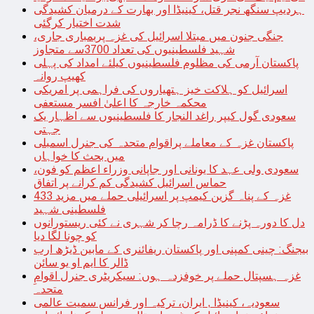
ہردیپ سنگھ نجر قتل، کینیڈا اور بھارت کے درمیان کشیدگی
شدت اختیار کرگئی
جنگی جنون میں مبتلا اسرائیل کی غزہ پربمباری جاری،
شہید فلسطینیوں کی تعداد 3700سے متجاوز
پاکستان آرمی کی مظلوم فلسطینیوں کیلئے امداد کی پہلی
کھیپ روانہ
اسرائیل کو ہلاکت خیز ہتھیاروں کی فراہمی پر امریکی
محکمہ خارجہ کا اعلیٰ افسر مستعفی
سعودی گول کیپر راغد النجار کا فلسطینیوں سے اظہار یک
جہتی
پاکستان غزہ کے معاملے پراقوام متحدہ کی جنرل اسمبلی
میں بحث کا خواہاں
سعودی ولی عہد کا یونانی اور جاپانی وزراء اعظم کو فون،
حماس اسرائیل کشیدگی کم کرانے پر اتفاق
غزہ کے پناہ گزین کیمپ پر اسرائیلی حملے میں مزید 433
فلسطینی شہید
دل کا دورہ پڑنے کا ڈرامہ رچا کر شہری نے کئی ریستورانوں
کو چونا لگا دیا
بیجنگ: چینی کمپنی اور پاکستان ریفائنری کے مابین ڈیڑھ ارب
ڈالر کا ایم او یو سائن
غزہ ہسپتال حملے پر خوفزدہ ہوں: سیکریٹری جنرل اقوامِ
متحدہ
سعودیہ، کینیڈا , ایران، ترکیہ اور فرانس سمیت عالمی