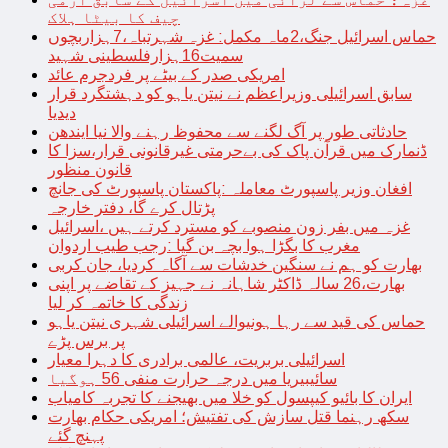
چیف کا بیٹا ہلاک
حماس اسرائیل جنگ،2ماہ مکمل: غزہ شہرتباہ،7ہزاربچوں
سمیت16ہزارفلسطینی شہید
امریکی صدر کے بیٹے پر فردجرم عائد
سابق اسرائیلی وزیراعظم نے نیتن یاہو کو دہشتگرد قرار
دیدیا
حادثاتی طور پر آگ لگنے سے محفوظ رہنے والا نیا ایندھن
ڈنمارک میں قرآن پاک کی بےحرمتی غیرقانونی قرار،سزا کا
قانون منظور
افغان وزیر پاسپورٹ معاملہ :پاکستان پاسپورٹ کی جانچ
پڑتال کرے گا، دفتر خارجہ
غزہ میں بفر زون منصوبے کو مسترد کرتے ہیں ،اسرائیل
مغرب کا بگڑا ہوا بچہ بن گیا :رجب طیب اردوان
بھارت کو ہم نے سنگین خدشات سے آگاہ کردیا، جان کربی
بھارت،26 سالہ ڈاکٹر شاہانہ نے جہیز کے تقاضے پر اپنی
زندگی کا خاتمہ کر لیا
حماس کی قید سے رہا ہونیوالے اسرائیلی شہری نیتن یاہو
پر برس پڑے
اسرائیلی بربریت، عالمی برادری کا دہرا معیار
سائیبیریا میں درجہ حرارت منفی 56 ہوگیا
ایران کا بائیو کیپسول کو خلا میں بھیجنے کا تجربہ کامیاب
سکھ رہنما قتل سازش کی تفتیش؛ امریکی حکام بھارت
پہنچ گئے