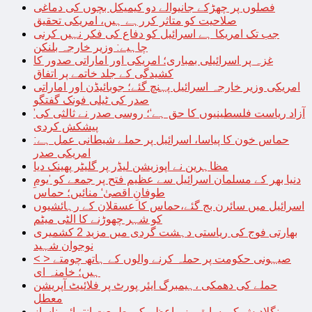
فصلوں پر چھڑکے جانیوالے دو کیمیکل بچوں کی دماغی
صلاحیت کو متاثر کررہے ہیں، امریکی تحقیق
جب تک امریکا ہے اسرائیل کو دفاع کی فکر نہیں کرنی
چاہیے: وزیر خارجہ بلنکن
غزہ پر اسرائیلی بمباری؛ امریکی اور اماراتی صدور کا
کشیدگی کے جلد خاتمے پر اتفاق
امریکی وزیر خارجہ اسرائیل پہنچ گئے؛ جوبائیڈن اور اماراتی
صدر کی ٹیلی فونک گفتگو
’آزاد ریاست فلسطینیوں کا حق ہے‘؛ روسی صدر نے ثالثی کی
پیشکش کردی
حماس خون کا پیاسا، اسرائیل پر حملے شیطانی عمل ہے:
امریکی صدر
مظاہرین نے اپوزیشن لیڈر پر گلیٹر پھینک دیا
دنیا بھر کے مسلمان اسرائیل سے عظیم فتح پر جمعے کو ’یومِ
طوفانِ اقصیٰ‘ منائیں؛ حماس
اسرائیل میں سائرن بج گئے،حماس کا عسقلان کے رہائشیوں
کو شہر چھوڑنے کا الٹی میٹم
بھارتی فوج کی ریاستی دہشت گردی میں مزید 2 کشمیری
نوجوان شہید
< > صیہونی حکومت پر حملہ کرنے والوں کے ہاتھ چومتے
ہیں؛ خامنہ ای
حملے کی دھمکی ،ہیمبرگ ایئر پورٹ پر فلائیٹ آپریشن
معطل
بنگلادیش کی سابق وزیراعظم کی طبیعت انتہائی ناساز