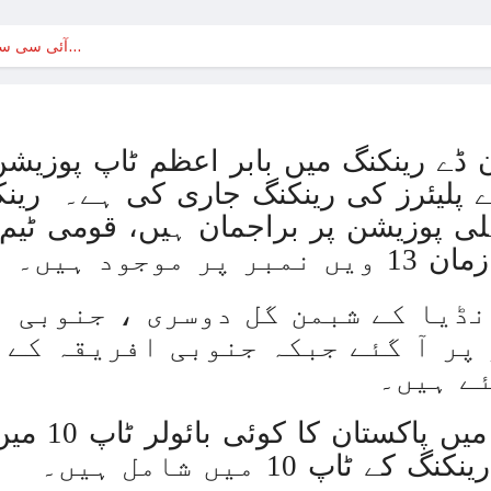
حماس نہ بچاتی تو اپنی ہی فوج
آئی سی سی ون ڈے رینکنگ ، بابر اعظم ٹاپ…
حماس نہ بچاتی تو اپنی ہی فوج
بھارت نے بحیرہ عرب میں 
غزہ پر بمباری سے مزید 250 شہید ، رملہ میں خاتون فلسطینی سیاستدان گرفتار
ڈے رینکنگ میں بابر اعظم ٹاپ پوزیشن
ذاتی مفاد کو ترجیح دین
پلیئرز کی رینکنگ جاری کی ہے۔ رینکن
لی پوزیشن پر براجمان ہیں، قومی ٹیم ک
غزہ جنگ؛ پاکستان میں بائیکاٹ م
موجود ہیں۔
روس کا یوکری
نڈیا کے شبمن گل دوسری ، جنوبی 
غزہ: ‘آج بھی صبح ہمیں ناشتہ نہیں ملا
پر آ گئے جبکہ جنوبی افریقہ کے 
ا
ے ہیں۔
غزہ می
ٹی ٹوینٹی او
آئی ایم ایف کی ش
اپ 10 میں شامل ہیں۔
ترک