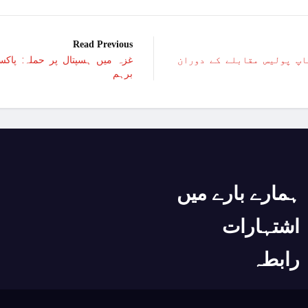
امر
Read Previous
امریکا کا 2030 تک چاند پر ایک بار پھر انسانی مشن بھیجنے کا منصوبہ
والا باپ پولیس مقابلے کے دوران
غزہ میں ہسپتال پر حملہ: پاک
برہم
اسرائیل کی حماس کو 35 قیدیوں کی رہائی کے بدلے 7 روزہ جنگ بندی کی پیشکش
عرب امارات میں زندگی 
غزہ؛ شہدا کی تعداد 20 ہزار ہوگئی، اقوام متحدہ کی قرارداد پر ووٹنگ پھرموخر
اسماعیل ہنیہ غزہ میں
ہمارے بارے میں
سانپوں کی لڑ
دشمن نے اشتع
اشتہارات
ورلڈ بینک نے پاکستان کیلئے 35 کروڑ ڈ
رابطہ
اسرائیلی بمباری سے مزید 100 فلسطینی شہید ، العودہ اسپتال فوجی بیرک میں تبدیل
امریکا میں نئی سیاسی 