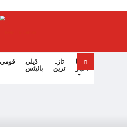
آج کا
تازہ
ڈیلی
قومی
اخبار
ترین
بائیٹس