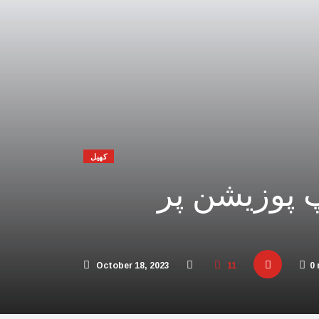
 افریقہ اسرائیل کیخلاف عالمی عدالت پہنچ گیا
یحدگی پسند قوتوں کی مالی مدد کر رہا ہے: چین
اڑیاں تباہ، 3 صہیونی ہلاک
پنا فوجی اور سیاسی انجام لکھ دیا،اسامہ حمدان
مکہ مکرمہ میں سونے کے متعدد نئے ذخائر مل گئے
کھیل
تی، عرب امارات میں سال نو کی تقاریب منسوخ
پ پوزیشن پر
و بھارت میں محتاط رہنے کی ہدایات جاری کردیں
 پاکستان آنے والے امریکی بحری جہاز پر حملہ
ور اسرائیل کا حماس کو جڑ سے ختم کرنے پر اتفاق
October 18, 2023
11
0 
 کئی اسلامی ممالک سے جنگ چھیڑنے کی دھمکی