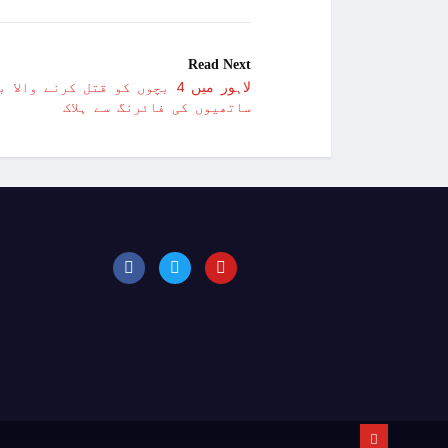
Read Next
لاہور میں 4 بچوں کو قتل کرنے 
ساتھیوں کی فائرنگ سے ہلاک