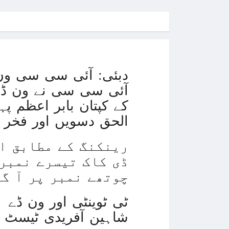
دبئی: آئی سی سی ون 
آئی سی سی نے ون ڈے 
کے کپتان بابر اعظم پہ
الحق دسویں اور فخر زمان 13 ویں نمبر پر 
رینکنگ کے مطابق ا
ڈی کاک تیسرے نمبر 
چوتھے نمبر پر آ گئ
شاہین آفریدی ٹیسٹ رینکنگ کے ٹ