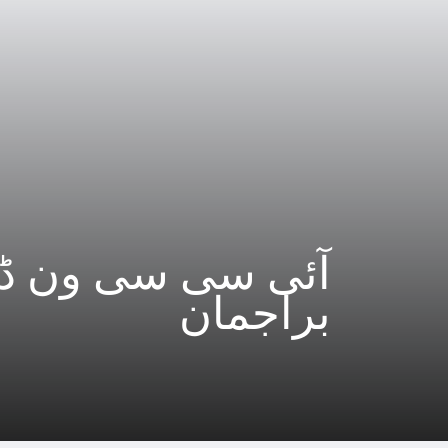
آئی سی سی ون ڈے 
براجمان