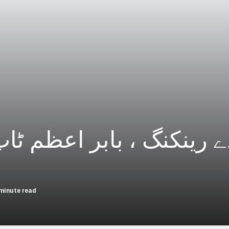
چین؛ میزائل یونٹ سے منسلک 4 جرنیلوں سمیت 9 فوجی اہلکارپارلیمنٹ سے برطرف
فلسطینیوں کی نسل کشی، جنوبی
بھارت بلوچستان کی عل
حماس کے حملوں میں 7 اسرائیلی گ
اسرائیلی جارحیت نے ا
فلسطینی مسلمانوں سے اظہاریکجہ
رینکنگ ، بابر اعظم ٹا
اسرائیل نے اپنے شہریوں ک
سعودی عرب سے
امریکا ا
minute read
اسرائیل کی