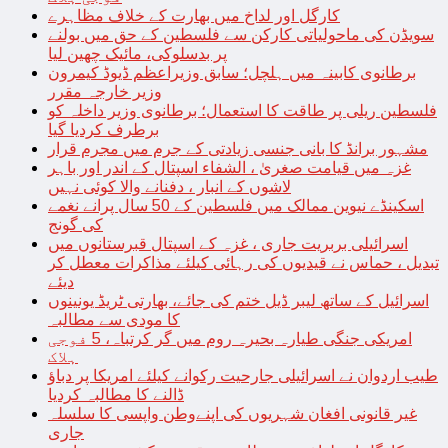
کارگل اور لداخ میں بھارت کے خلاف مظاہرے
سویڈن کی ماحولیاتی کارکن سے فلسطین کے حق میں بولنے
پر بدسلوکی، مائیک چھین لیا
برطانوی کابینہ میں ہلچل؛ سابق وزیراعظم ڈیوڈ کیمرون
وزیر خارجہ مقرر
فلسطین ریلی پر طاقت کا استعمال؛ برطانوی وزیر داخلہ کو
برطرف کردیا گیا
مشہور برانڈ کا بانی جنسی زیادتی کے جرم میں مجرم قرار
غزہ میں قیامت صغریٰ ، الشفاء اسپتال کے اندر اور باہر
لاشوں کے انبار ، دفنانے والا کوئی نہیں
اسکینڈے نیوین ممالک میں فلسطین کے 50 سال پرانے نغمے
کی گونج
اسرائیلی بربریت جاری ، غزہ کے اسپتال قبرستانوں میں
تبدیل ، حماس نے قیدیوں کی رہائی کیلئے مذاکرات معطل کر
دیئے
اسرائیل کے ساتھ لیبر ڈیل ختم کی جائے، بھارتی ٹریڈ یونینوں
کا مودی سے مطالبہ
امریکی جنگی طیارہ بحیرہ روم میں گر کرتباہ، 5 فوجی
ہلاک
طیب اردوان نے اسرائیلی جارحیت رکوانے کیلئے امریکا پر دباؤ
ڈالنے کا مطالبہ کردیا
غیر قانونی افغان شہریوں کی اپنےوطن واپسی کا سلسلہ
جاری