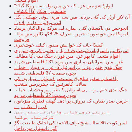
اقوام متحدہ
“ایوارڈ شو میں غزہ کے حق میں بولنے سے روکا گیا”؛
فلسطینی فنکار کا انکشاف
آن لائن آرڈر کی گئی بریانی میں سے ‘مری ہوئی چھپکلی’ نکل
آئی، ویڈیو نے دل دہلا دیے
انجوجس دن پاکستان گئی ہمارے لیے مرگئی،والدگیان پرساد
امریکا میں خوبصورت جزیرہ صرف 25 لاکھ ڈالرز میں برائے
فروخت
کینیڈا جانے کے خواہش مندوں کیلئے خوشخبری
امریکا میں اسرائیلی قونصلیٹ کے باہر خاتون کی خودسوزی
اقوام متحدہ کا پھر غزہ میں فوری جنگ بندی کا مطالبہ
غزہ میں اسرائیلی بمباری میں مزید 131 فلسطینی شہید
جنگ بندی ختم ہوتے ہی اسرئیل کے غزہ پر دوبارہ حملے،
بچوں سمیت 37 فلسطینی شہید
پاکستانی سفیر سلجوق مستنصر کیمیائی ہتھیاروں کی
سالانہ کانفرنس کے چیئرپرسن منتخب
جنگ بندی ختم ہوتے ہی اسرائیل کے غزہ پر وحشیانہ حملے،
بچوں سمیت 32 فلسطینی شہید
جرمن صدر طیارے کے دروازے پر آدھے گھنٹے قطری میزبانوں
کی راہ تکتے رہے
امریکی فوجی طیارہ جاپان کے سمندر میں
گرکرتباہ ہوگیا
امیرِ کویت 86 سالہ شیخ نواف الاحمد کی اچانک طبیعت بگڑ
گئی؛ اسپتال میں داخل