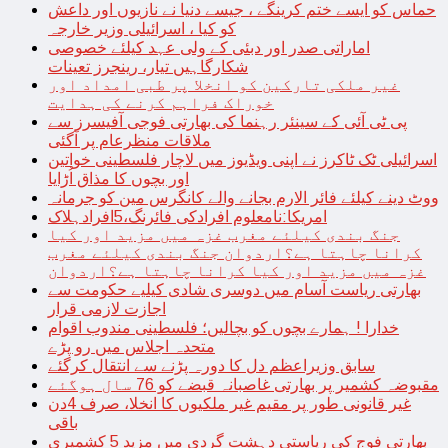
حماس کو ایسے ختم کرینگے ، جیسے دنیا نے نازیوں اور داعش
کو کیا ، اسرائیلی وزیر خارجہ
اماراتی صدر اور دبئی کے ولی عہد کیلئے خصوصی
شکارگاہیں تیار، رینجرز تعینات
غیر ملکی تارکین کو انخلا پر طبی امداد اور
خوراک فراہم کرنے کی ہدایت
پی ٹی آئی کے سینئر رہنما کی بھارتی فوجی آفیسرز سے
ملاقات منظرعام پر آگئی
اسرائیلی ٹک ٹاکرز نے اپنی ویڈیوز میں لاچار فلسطینی خواتین
اور بچوں کا مذاق اُڑایا
ووٹ دینے کیلئے فائر الارم بجانے والے کانگرس مین کو جرمانہ
امریکا:نامعلوم افرادکی فائرنگ،5افرادہلاک
جنگ بندی کیلئے مغرب غزہ میں مزید اور کیا
کرانا چاہتا ہے؟اردوان جنگ بندی کیلئے مغرب
غزہ میں مزید اور کیا کرانا چاہتا ہے؟اردوان
بھارتی ریاست آسام میں دوسری شادی کیلیے حکومت سے
اجازت لازمی قرار
خدارا ! ہمارے بچوں کو بچالیں؛ فلسطینی مندوب اقوام
متحدہ اجلاس میں رو پڑے
سابق وزیراعظم دل کا دورہ پڑنے سے انتقال کرگئے
مقبوضہ کشمیر پر بھارتی غاصبانہ قبضے کو 76 سال ہوگئے
غیر قانونی طور پر مقیم غیر ملکیوں کا انخلا، صرف 4دن
باقی
بھارتی فوج کی ریاستی دہشت گردی میں مزید 5 کشمیری