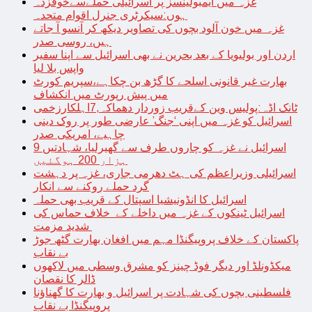
غزہ میں ایمبولینسز پر اسرائیلی حملےسےخوفزدہ
ہوں:سیکرٹری جنرل اقوام متحدہ
غزہ میں خون آلود بچوں کی تصاویر دیکھ کر آنسو آ جاتے
ہیں، روسی صدر
اردن اور بولیویا کے بعد بحرین نے بھی اسرائیل سے اپنا سفیر
واپس بلا لیا
بھارت غیر قانونی اسلحے کا گڑھ بن چکاہے،سپریم کورٹ
میں پیش رپورٹ میں انکشاف
ٹانک اڈہ:پولیس وین کےقریب زوردار دھماکہ,7اہلکارزخمی
اسرائیل کو غزہ میں اپنی ‘جنگ’ عارضی طور پر روک دینی
چاہیے، امریکی صدر
اسرائیل نے غزہ کو چاروں طرف سے گھیرلیا، شہادتیں 9
ہزار 200 ہوگئیں
اسرائیلی وزیراعظم کی ہٹ دھرمی جاری، غزہ پر دہشت
گرد حملے روکنے سے انکار
اسرائیل کا انڈونیشیا اسپتال کے قریب بھی حملہ
اسرائیل ٹینکوں کے غزہ میں داخلے کے خلاف حماس کی
شدید مزمت
پاکستان کے خلاف پروپیگنڈا مہم میں افغان بھارت گٹھ جوڑ
بے نقاب
میکڈونلڈ اور دیگر فوڈ چینز کو مشرق وسطی میں لاکھوں
ڈالر کا نقصان
فلسطینی بچوں کی شہادت پر اسرائیل و بھارت کا گھناؤنا
پروپیگنڈا بے نقاب