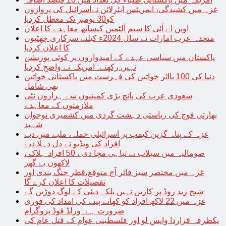
غزہ میں کشیدگی، ایمریٹس ایئرلائن نےاسرائیل کی پروازوں
کو30 نومبر تک معطل کردیا
اوپن اے آئی کا سیم آلٹمین کیساتھ معاہدے کا اعلان
متحدہ عرب امارات نے سال 2024ء کیلئے سرکاری چھٹیوں
کا اعلان کردیا
پاکستان میں سیاسی عہدے کے امیدواروں پر کوئی پوزیشن
نہیں رکھتے: امریکہ نے واضح کردیا
دنیا کی 100 بااثر خواتین کی فہرست میں پاکستانی خواتین
بھی شامل
سعودی عرب کی پانچ بڑی کمپنیوں سے ہزاروں نئی
ملازمتوں کے معاہدے
بھارتی فوج کی ریاستی دہشت گردی میں کشمیری نوجوان
شہید
غزہ کے پناہ گزین کیمپ پر اسرائیلی حملہ، ملبے میں دبے
افراد کی ویڈیو نے دل دہلا دیے
صومالیہ میں سیلاب نے تباہی مچا دی ، 50 افراد ہلاک ،
لاکھوں بے گھر
غزہ میں مختصر سیز فائر آج متوقع،قطر جنگ بندی اور
تفصیلات کا اعلان کرے گا
شیخ زید روڈ پر کاریں نہیں بلکہ دبئی کے لوگ دوڑیں گے
غزہ میں 22 لاکھ افراد کو کھانے پینے کی امداد کی فوری
ضرورت ہے: ورلڈ فوڈ پروگرام
یکطرفہ قراردا واپس لو اور فلسطینی عوام کے قتل عام کی