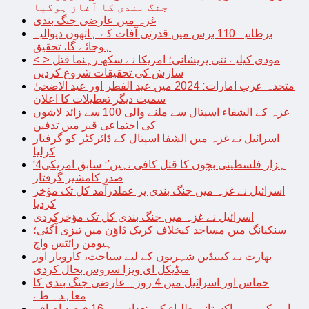
جنگ بندی کا آغاز ہوگیا
غزہ میں عارضی جنگ بندی
برطانیہ 110 برس میں قدرتی آفات کے ہاتھوں دیوالیہ
ہوجائے گا، تحقیق
< > مودی کیلیے نئی پریشانی؛ امریکا نے سکھ رہنما قتل
سازش کی تحقیقات شروع کردیں
متحدہ عرب امارات: 2024 میں عید الفطر اور عید الاضحیٰ
سمیت دیگر تعطیلات کا اعلان
غزہ کے الشفاء اسپتال سے ملنے والی 100 سے زائد لاشوں
کی اجتماعی قبر میں تدفین
اسرائیل نے غزہ میں الشفا اسپتال کے ڈائرکٹر کو گرفتار
کرلیا
‘4ہزار فلسطینی بچوں کا قتل کافی نہیں’: سابق امریکی
صدر کامشیر گرفتار
اسرائیل نے غزہ میں جنگ بندی پر عملدرآمد کل تک مؤخر
کردیا
اسرائیل نے غزہ میں جنگ بندی کل تک مؤخرکردی
سنکیانگ میں مساجد کیخلاف کریک ڈاؤن میں تیزی آگئی؛
ہیومن رائٹس واچ
بھارت نے کینیڈین شہریوں کے لیے سیاحت، کاروبار اور
میڈیکل ای ویزا سروس بحال کردی
حماس اور اسرائیل میں 4 روزہ عارضی جنگ بندی کا
معاہدہ طے
امریکہ میں پاکستانی طلباء کی تعداد میں 16 فیصد اضافہ