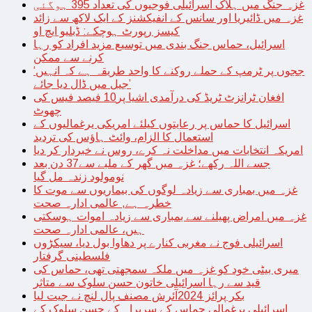
غزہ جنگ میں ہلاک اسرائیلی فوجیوں کی تعداد 395 ہوگئی
غزہ میں ڈائیریا اور سانس کے انفیکشنز کے ایک لاکھ سے زائد
کیسز رپورٹ ہوچکے: ڈبلیو ایچ او
اسرائیل، حماس جنگ بندی میں توسیع مزید افراد کو رہا
کرنے سے ممکن
‘ججوں پر ٹرمپ کے حملے روکنے کا واحد طریقہ ہے کہ انہیں
جیل میں ڈال دیا جائے’
افغان ٹرانزٹ ٹریڈ کی درآمدی اشیا پر10 فیصد فیس کی
چھوٹ
اسرائیل کا حماس پر رعایتوں کیلئے امریکی یرغمالیوں کے
استعمال کا الزام، وائٹ ہاؤس کی تردید
امریکہ انتخابات میں مداخلت نہ کرے، روس نے خبردار کر دیا
جسے اللہ رکھے؛ غزہ میں گھر کے ملبے سے37 دن بعد
نومولود زندہ مل گیا
غزہ میں بمباری سے زیادہ لوگوں کی بیماریوں سے موت کا
خطرہ ہے, عالمی ادارہ صحت
غزہ میں امراض پھیلنے سے بمباری سے زیادہ اموات ہوسکتی
ہیں، عالمی ادارہ صحت
اسرائیلی فوج نے مغربی کنارے پر دھاوا بول دیا، سیکڑوں
فلسطینی گرفتار
میری بیٹی خود کو غزہ میں ملکہ سمجھتی تھی، حماس کی
قید سے رہا اسرائیلی خاتون حسن سلوک سے متاثر
بکر پرائز 2024آئرش مصنف پال لنچ نے جیت لیا
اسرائیلی یرغمالی حماس کے سربراہ کے حسن سلوک کے