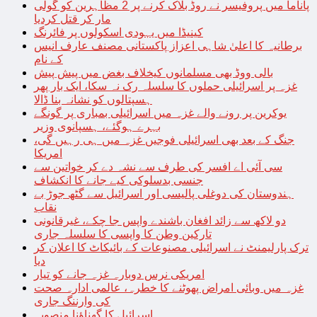
پاناما میں پروفیسر نے روڈ بلاک کرنے پر 2 مظاہرین کو گولی
مار کر قتل کردیا
کینیڈا میں یہودی اسکولوں پر فائرنگ
برطانیہ کا اعلیٰ شاہی اعزاز پاکستانی مصنف عارف انیس
کے نام
بالی ووڈ بھی مسلمانوں کیخلاف بغض میں پیش پیش
غزہ پر اسرائیلی حملوں کا سلسلہ رک نہ سکا، ایک بار پھر
ہسپتالوں کو نشانہ بنا ڈالا
یوکرین پر رونے والے غزہ میں اسرائیلی بمباری پر گونگے
بہرے ہوگئے، ہسپانوی وزیر
جنگ کے بعد بھی اسرائیلی فوجیں غزہ میں ہی رہیں گی،
امریکا
سی آئی اے افسر کی طرف سے نشہ دے کر خواتین سے
جنسی بدسلوکی کیے جانے کا انکشاف
ہندوستان کی دوغلی پالیسی اور اسرائیل سے گٹھ جوڑ بے
نقاب
دو لاکھ سے زائد افغان باشندے واپس جا چکے، غیرقانونی
تارکین وطن کا واپسی کا سلسلہ جاری
ترک پارلیمنٹ نے اسرائیلی مصنوعات کے بائیکاٹ کا اعلان کر
دیا
امریکی نرس دوبارہ غزہ جانے کو تیار
غزہ میں وبائی امراض پھوٹنے کا خطرہ، عالمی ادارہ صحت
کی وارننگ جاری
اسرائیل کا گھناؤنا منصوبہ