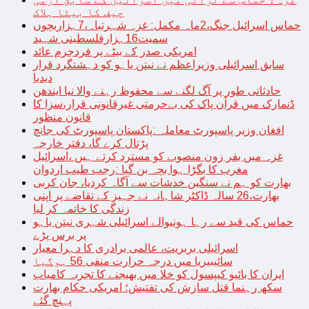
چیف کا بیٹا ہلاک
حماس اسرائیل جنگ،2ماہ مکمل: غزہ شہرتباہ،7ہزاربچوں
سمیت16ہزارفلسطینی شہید
امریکی صدر کے بیٹے پر فردجرم عائد
سابق اسرائیلی وزیراعظم نے نیتن یاہو کو دہشتگرد قرار
دیدیا
حادثاتی طور پر آگ لگنے سے محفوظ رہنے والا نیا ایندھن
ڈنمارک میں قرآن پاک کی بےحرمتی غیرقانونی قرار،سزا کا
قانون منظور
افغان وزیر پاسپورٹ معاملہ :پاکستان پاسپورٹ کی جانچ
پڑتال کرے گا، دفتر خارجہ
غزہ میں بفر زون منصوبے کو مسترد کرتے ہیں ،اسرائیل
مغرب کا بگڑا ہوا بچہ بن گیا :رجب طیب اردوان
بھارت کو ہم نے سنگین خدشات سے آگاہ کردیا، جان کربی
بھارت،26 سالہ ڈاکٹر شاہانہ نے جہیز کے تقاضے پر اپنی
زندگی کا خاتمہ کر لیا
حماس کی قید سے رہا ہونیوالے اسرائیلی شہری نیتن یاہو
پر برس پڑے
اسرائیلی بربریت، عالمی برادری کا دہرا معیار
سائیبیریا میں درجہ حرارت منفی 56 ہوگیا
ایران کا بائیو کیپسول کو خلا میں بھیجنے کا تجربہ کامیاب
سکھ رہنما قتل سازش کی تفتیش؛ امریکی حکام بھارت
پہنچ گئے