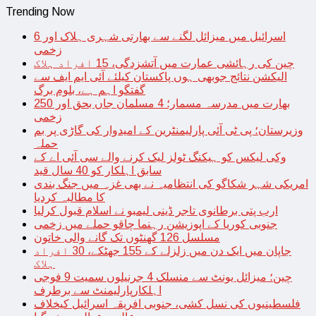
Trending Now
اسرائیل میں میزائل لگنے سے بھارتی شہری ہلاک اور 6
زخمی
چین کی رہائشی عمارت میں آتشزدگی، 15 افراد ہلاک
الیکشن نتائج جوبھی ہوں پاکستان کیلئے آئی ایم ایف سے
گفتگو اہم ہے، بلوم برگ
بھارت میں مدرسہ مسمار؛ 4 مسلمان جاں بحق اور 250
زخمی
وزیرستان؛ پی ٹی آئی پارلیمنٹرین کے امیدوار کی گاڑی پر بم
حملہ
وکی لیکس کو ہیکنگ ٹولز لیک کرنے والے سی آئی اے کے
سابق اہلکار کو 40 سال قید
امریکی شہر شکاگو کی انتظامیہ نے بھی غزہ میں جنگ بندی
کا مطالبہ کردیا
ارب پتی برطانوی تاجر ڈینی لیمبو نے اسلام قبول کرلیا
جنوبی کوریا کے اپوزیشن رہنما چاقو حملے میں زخمی
مسلسل 126 گھنٹوں تک گانے والی خاتون
جاپان میں ایک دن میں زلزلے کے 155 جھٹکے، 30 افراد
ہلاک
چین؛ میزائل یونٹ سے منسلک 4 جرنیلوں سمیت 9 فوجی
اہلکارپارلیمنٹ سے برطرف
فلسطینیوں کی نسل کشی، جنوبی افریقہ اسرائیل کیخلاف