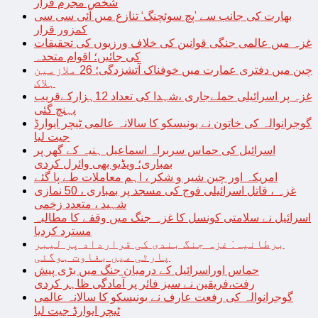
شخص مجرم قرار
بھارت کی جانب سے ’پچ سوئچنگ‘ تنازع میں آئی سی سی
کمزور قرار
غزہ میں عالمی جنگی قوانین کی خلاف ورزیوں کی تحقیقات
کی جائیں؛ اقوام متحدہ
چین میں دفتری عمارت میں خوفناک آتشزدگی؛ 26 ملازمین
ہلاک
غزہ پر اسرائیلی حملےجاری ،شہدا کی تعداد 12ہزارکےقریب
پہنچ گئی
گوجرانوالہ کی خاتون نے یونیسکو کا سالانہ عالمی ٹیچر ایوارڈ
جیت لیا
اسرائیل کی حماس سربراہ اسماعیل ہنیہ کے گھر پر
بمباری؛ ویڈیو بھی وائرل کردی
امریکہ اور چین شیر و شکر ، اہم معاملات طے پا گئے
غزہ ، قاتل اسرائیلی فوج کی مسجد پر بمباری ، 50 نمازی
شہید ، متعدد زخمی
اسرائیل نے سلامتی کونسل کا غزہ جنگ میں وقفے کا مطالبہ
مسترد کردیا
برطانیہ: غزہ جنگ بندی کی قرارداد پر لیبر
پارٹی میں بغاوت ہوگئی
حماس اوراسرائیل کے درمیان جنگ میں بڑی پیش
رفت،فریقین نے سیز فائر پر آمادگی ظاہر کردی
گوجرانوالہ کی رفعت عارف نے یونیسکو کا سالانہ عالمی
ٹیچر ایوارڈ جیت لیا