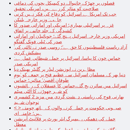
فصلوں پر چھڑکے جانیوالے دو کیمیکل بچوں کی دماغی
صلاحیت کو متاثر کررہے ہیں، امریکی تحقیق
جب تک امریکا ہے اسرائیل کو دفاع کی فکر نہیں کرنی
چاہیے: وزیر خارجہ بلنکن
غزہ پر اسرائیلی بمباری؛ امریکی اور اماراتی صدور کا
کشیدگی کے جلد خاتمے پر اتفاق
امریکی وزیر خارجہ اسرائیل پہنچ گئے؛ جوبائیڈن اور اماراتی
صدر کی ٹیلی فونک گفتگو
’آزاد ریاست فلسطینیوں کا حق ہے‘؛ روسی صدر نے ثالثی کی
پیشکش کردی
حماس خون کا پیاسا، اسرائیل پر حملے شیطانی عمل ہے:
امریکی صدر
مظاہرین نے اپوزیشن لیڈر پر گلیٹر پھینک دیا
دنیا بھر کے مسلمان اسرائیل سے عظیم فتح پر جمعے کو ’یومِ
طوفانِ اقصیٰ‘ منائیں؛ حماس
اسرائیل میں سائرن بج گئے،حماس کا عسقلان کے رہائشیوں
کو شہر چھوڑنے کا الٹی میٹم
بھارتی فوج کی ریاستی دہشت گردی میں مزید 2 کشمیری
نوجوان شہید
< > صیہونی حکومت پر حملہ کرنے والوں کے ہاتھ چومتے
ہیں؛ خامنہ ای
حملے کی دھمکی ،ہیمبرگ ایئر پورٹ پر فلائیٹ آپریشن
معطل
بنگلادیش کی سابق وزیراعظم کی طبیعت انتہائی ناساز