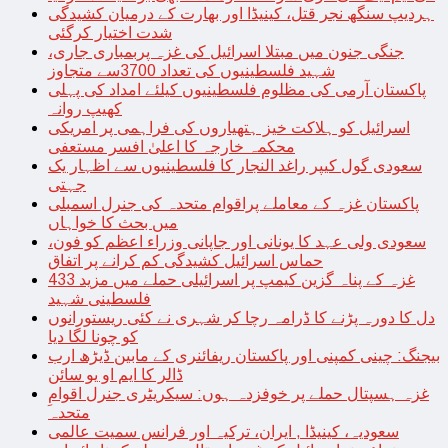
ہردیپ سنگھ نجر قتل، کینیڈا اور بھارت کے درمیان کشیدگی
شدت اختیار کرگئی
جنگی جنون میں مبتلا اسرائیل کی غزہ پربمباری جاری،
شہید فلسطینیوں کی تعداد 3700سے متجاوز
پاکستان آرمی کی مظلوم فلسطینیوں کیلئے امداد کی پہلی
کھیپ روانہ
اسرائیل کو ہلاکت خیز ہتھیاروں کی فراہمی پر امریکی
محکمہ خارجہ کا اعلیٰ افسر مستعفی
سعودی گول کیپر راغد النجار کا فلسطینیوں سے اظہار یک
جہتی
پاکستان غزہ کے معاملے پراقوام متحدہ کی جنرل اسمبلی
میں بحث کا خواہاں
سعودی ولی عہد کا یونانی اور جاپانی وزراء اعظم کو فون،
حماس اسرائیل کشیدگی کم کرانے پر اتفاق
غزہ کے پناہ گزین کیمپ پر اسرائیلی حملے میں مزید 433
فلسطینی شہید
دل کا دورہ پڑنے کا ڈرامہ رچا کر شہری نے کئی ریستورانوں
کو چونا لگا دیا
بیجنگ: چینی کمپنی اور پاکستان ریفائنری کے مابین ڈیڑھ ارب
ڈالر کا ایم او یو سائن
غزہ ہسپتال حملے پر خوفزدہ ہوں: سیکریٹری جنرل اقوامِ
متحدہ
سعودیہ، کینیڈا , ایران، ترکیہ اور فرانس سمیت عالمی