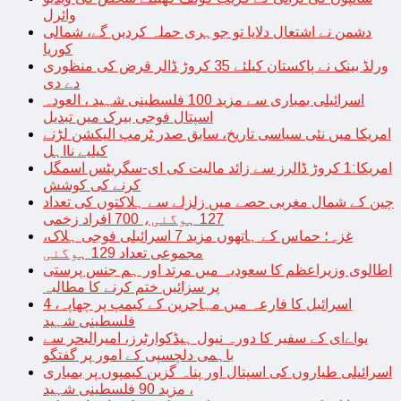
وائرل
دشمن نے اشتعال دلایا تو جوہری حملہ کردیں گے، شمالی
کوریا
ورلڈ بینک نے پاکستان کیلئے 35 کروڑ ڈالر قرض کی منظوری
دے دی
اسرائیلی بمباری سے مزید 100 فلسطینی شہید ، العودہ
اسپتال فوجی بیرک میں تبدیل
امریکا میں نئی سیاسی تاریخ، سابق صدر ٹرمپ الیکشن لڑنے
کیلیے نااہل
امریکا:1 کروڑ ڈالرز سے زائد مالیت کی ای-سگریٹس اسمگل
کرنے کی کوشش
چین کے شمال مغربی حصے میں زلزلے سے ہلاکتوں کی تعداد
127 ہوگئی، 700 افراد زخمی
غزہ؛ حماس کے ہاتھوں مزید 7 اسرائیلی فوجی ہلاک،
مجموعی تعداد 129 ہوگئی
اطالوی وزیراعظم کا سعودیہ میں مرتد اور ہم جنس پرستی
پر سزائیں ختم کرنے کا مطالبہ
اسرائیل کا فارعہ میں مہاجرین کے کیمپ پر چھاپہ، 4
فلسطینی شہید
یواےای کے سفیر کا دورہ نیول ہیڈکوارٹرز، امیرالبحر سے
باہمی دلچسپی کے امور پر گفتگو
اسرائیلی طیاروں کی اسپتال اور پناہ گزین کیمپوں پر بمباری
، مزید 90 فلسطینی شہید