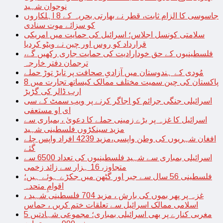
نوجوان شہید
جاسوسی کا الزام ثابت، قطر نے بھارتی بحریہ کے 8 اہلکاروں
کو سزائے موت سنادی
سلامتی کونسل اجلاس؛ اسرائیل کی حمایت میں امریکی
قرارداد کو روس اور چین نے ویٹو کردیا
فلسطینیوں کے حق خودارادیت کی حمایت جاری رکھیں گے،
ترجمان دفتر خارجہ
مُودی کے ہندوستان میں آزادیِ صحافت پر تابڑ توڑ حملے
پاکستان کی چین سمیت مختلف ممالک کیساتھ تجارت میں 8
ارب ڈالر کی گڑبڑ
اسرائیلی جنگی جرائم کو اجاگر کرنے پر ویب سمٹ کے سی
ای او مستعفی
اسرائیل کا غزہ پر بڑے زمینی حملے کا دعویٰ ، بمباری سے
مزید سینکڑوں فلسطینی شہید
افغان شہریوں کی وطن واپسی،مزید 4239 افراد واپس چلے
گئے
اسرائیلی بمباری سے شہید فلسطینیوں کی تعداد 6500 سے
متجاوز، 16 ہزار سے زائد زخمی
فلسطینی 56 سال سے جبر اور گٹھن میں جکڑے ہوئے ہیں؛
اقوامِ متحدہ
غزہ پر پھر بموں کی بارش ، مزید 704 فلسطینی شہید ،
اسلامی ممالک اسرائیل سے تعلقات ختم کریں ، حماس
مغربی کنارے پر بھی اسرائیلی بمباری؛ مجموعی شہادتیں 5