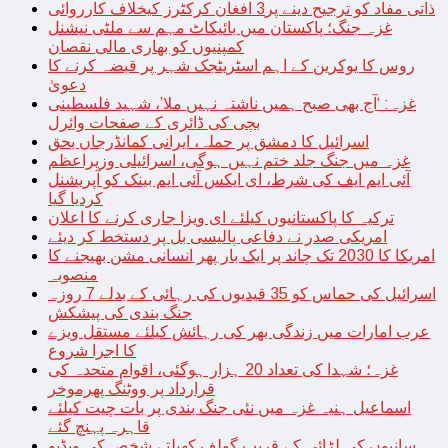
ذاتی مفاد کو ترجیح دینے پر3 افغان کرکٹرز کیخلاف کارروائی
غزہ جنگ؛ پاکستان میں بائیکاٹ مہم سے ملٹی نیشنل
کمپنیوں کو بھاری مالی نقصان
روس کا یوکرین کے اہم اسٹریٹجک شہر پر قبضہ کرنے کا
دعویٰ
غزہ: ‘آج بھی صبح ہمیں ناشتہ نہیں ملا’، شہید فلسطینی
بچی کی ڈائری کے صفحات وائرل
اسرائیل کا دمشق پر حملہ، ایرانی کمانڈرجاں بحق
غزہ میں جنگ جلد ختم نہیں ہوگی، اسرائیلی وزیراعظم
آئی ایم ایف کی شرط، ای ایکس آئی ایم بینک کو آپریشنل
کردیا گیا
ترکیہ کا پاکستانیوں کیلئے ای ویزا جاری کرنے کا اعلان
امریکی صدر نے دفاعی پالیسی بل پر دستخط کر دیئے
امریکا کا 2030 تک چاند پر ایک بار پھر انسانی مشن بھیجنے کا
منصوبہ
اسرائیل کی حماس کو 35 قیدیوں کی رہائی کے بدلے 7 روزہ
جنگ بندی کی پیشکش
عرب امارات میں زندگی بھر کی رہائش کیلئے مستقل ویزے
کا اجرا شروع
غزہ؛ شہدا کی تعداد 20 ہزار ہوگئی، اقوام متحدہ کی
قرارداد پر ووٹنگ پھرموخر
اسماعیل ہنیہ غزہ میں نئی جنگ بندی پر بات چیت کیلئے
قاہرہ پہنچ گئے
سانپوں کی لڑائی کے قریب گولف کھیلتے شخص کی ویڈیو