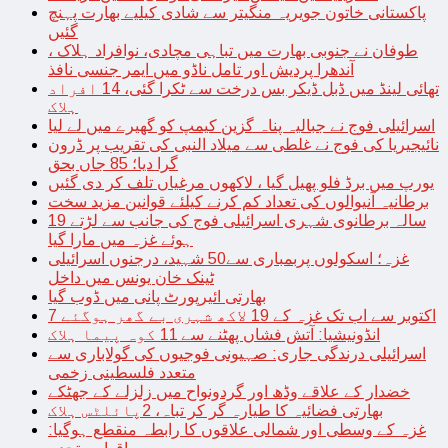
پاکستانی خاتون جویریہ منگیتر سے شادی کیلیے بھارت پہنچ
گئیں
طوفان نے جنوبی بھارت میں تباہی مچادی، نوافراد ہلاک ،
آندھرا پردیش اور تامل ناڈو میں ایمر جنسی نافذ
تھائی لینڈ میں ڈبل ڈیکر بس درخت سے ٹکرا گئی، 14 افراد
ہلاک
اسرائیلی فوج نے جبالیہ پناہ گزین کیمپ کو گھیرے میں لے لیا
نائیجیریا کی فوج نے غلطی سے میلاد النبی کی تقریب پر ڈرون
گرا دیا؛ 85 جاں بحق
یورپ میں برڈ فلو پھیل گیا ، لاکھوں مرغیاں تلف کر دی گئیں
برطانیہ آنیوالوں کی تعداد کم کرنے کیلئے قوانین مزید سخت
19 سالہ برطانوی شہری اسرائیلی فوج کی جانب سے لڑتے
ہوئے غزہ میں مارا گیا
غزہ؛ اسکولوں پربمباری سے50 شہید، درجنوں اسرائیلی
ٹینک خان یونس میں داخل
بھارتی ائیرپورٹ پانی میں ڈوب گیا
7 اکتوبر سے اب تک غزہ کے 19 لاکھ شہری بے گھر ہوگئے
انڈونیشیا: آتش فشاں پھٹنے سے 11 کوہ پیما ہلاک
اسرائیلی درندگی جاری: صہیونی فوجیوں کی گولاباری سے
متعدد فلسطینی زخمی
خضدار کے علاقے وڈھ اور گردونواح میں زلزلے کے جھٹکے
بھارتی فضائیہ کا طیارہ گر کر تباہ، 2پائلٹس ہلاک
غزہ کے وسطی اور شمالی علاقوں کا رابطہ منقطع ہوگیا: