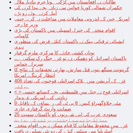
طالبان نے افغانستان میں لڑکی ہونا جرم بنادیا، ملالہ
حکمراں شمالی کوریا خواتین سے زیادہ بچے پیدا کرنے کی
اپیل کرتے ہوئے رو پڑے
امریکہ چین کے اندرونی معاملات میں مداخلت نہ کرے: چینی
وزیر خا رجہ
اقوام متحدہ کی جنرل اسمبلی میں پاکستان کی بڑی
کامیابی
ایشیائی ترقیاتی بینک نے پاکستان کیلئے قرض کی منظوری
دیدی
یونان کشتی حادثے کا مرکزی ملزم گرفتار
پاکستان اسرائیل کو دھمکی دے تو غزہ جنگ رک سکتی ہے،
سربراہ حماس
گرپتونت سنگھ پنوں قتل سازش، بھارتی تحقیقات کے نتائج کا
انتظار کرینگے، امریکا
غزہ کے آپریشن میں ہلاک اسرائیلی فوجیوں کی تعداد 406
ہوگئی
< > اسرائیلی فوج نے جیل میں فلسطینی بچے کیساتھ جنسی
زیادتی کی، امریکی عہدیدار
9 مئی جلاؤگھیراؤ کیس: 8 پی ٹی آئی رہنماؤں کے ناقابل
ضمانت وارنٹ گرفتاری جاری
سعودی عرب کی اپنے شہریوں کو پاکستان سمیت 25
ممالک جانے سے اجتناب برتنے کی ہدایت
غزہ میں محفوظ مقامات کا قیام ممکن نہیں، اقوام متحدہ
آسٹریلیا میں مینٹس کیڑے کی دو نئی نسلیں دریافت