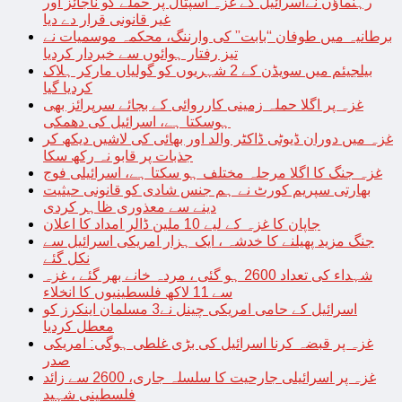
رہنماؤں نےاسرائیل کے غزہ اسپتال پر حملے کو ناجائز اور
غیر قانونی قرار دے دیا
برطانیہ میں طوفان “بابت” کی وارننگ، محکمہ موسمیات نے
تیز رفتار ہوائوں سے خبردار کردیا
بیلجیئم میں سویڈن کے 2 شہریوں کو گولیاں مارکر ہلاک
کردیا گیا
غزہ پر اگلا حملہ زمینی کارروائی کے بجائے سرپرائز بھی
ہوسکتا ہے، اسرائیل کی دھمکی
غزہ میں دوران ڈیوٹی ڈاکٹر والد اور بھائی کی لاشیں دیکھ کر
جذبات پر قابو نہ رکھ سکا
غزہ جنگ کا اگلا مرحلہ مختلف ہو سکتا ہے، اسرائیلی فوج
بھارتی سپریم کورٹ نے ہم جنس شادی کو قانونی حیثیت
دینے سے معذوری ظاہر کردی
جاپان کا غزہ کے لیے 10 ملین ڈالر امداد کا اعلان
جنگ مزید پھیلنے کا خدشہ ، ایک ہزار امریکی اسرائیل سے
نکل گئے
شہداء کی تعداد 2600 ہو گئی ، مردہ خانے بھر گئے ، غزہ
سے 11 لاکھ فلسطینیوں کا انخلاء
اسرائیل کے حامی امریکی چینل نے3 مسلمان اینکرز کو
معطل کردیا
غزہ پر قبضہ کرنا اسرائیل کی بڑی غلطی ہوگی: امریکی
صدر
غزہ پر اسرائیلی جارحیت کا سلسلہ جاری، 2600 سے زائد
فلسطینی شہید