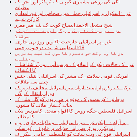
اٹلی کی زرعی مشینری کمپنی کے ٹریکٹر اور انجن کے
عطیات
غزہ: اسکول پر اسرائیلی حملے میں صحافی اور تین امدادی
کارکن شہید
شیخ مشعل الاحمد الصباح کویت کے نئے امیر مقرر
غزہ میں جنگ بندی کب ہوگی اور فائدہ کس کو
ہوگا؟
غزہ پر اسرائیلی جارحیت 70 ویں روز بھی جاری:
18فلسطینی شہید ، درجنوں زخمی
دن کا وہ وقت جو دفتری کاموں کے لیے بدترین
ہوتا ہے
“غزہ کے حالات دیکھ کر اسلام کے قریب آئی ہوں”، اُشنا شاہ
کا انکشاف
امریکی قومی سلامتی کے مشیر کی اسرائیلی انٹیلی جنس
چیف سے ملاقات
ترکیہ کے رکن پارلیمنٹ ایوان میں اسرائیل مخالف تقریر کے
دوران انتقال کر گئے
برطانیہ: کرسمس کے موقع پر شہریوں کو گلے ملنے کے
بجائے کُہنیاں ملانے کا مشورہ
اسرائیل فلسطین جنگ، روس کا اقوام متحدہ کانفرنس بلانے
کا مطالبہ
ہم آرام دہ لیکن غزہ میں اسرائیلی ہولناکیاں جاری ہیں،
امریکی رپورٹر بھی اپنے جذبات پر قابو نہ رکھ سکی
اسرائیلی فوج کی ویب سائٹ کو فلسطینی حامی ہیکرز نے