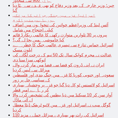
ہزار 900 سے متجاوز
چین؛ وزیر خارجہ کے بعد وزیر دفاع کو بھی عہدے سے ہٹا دیا
گیا
اسرائیل غزہ میں جنگی جرائم کا مرتکب
ہورہاہے،منیراکرم
آئس لینڈ کی وزیراعظم خواتین کی تنخواہوں میں اضافے
کیلیے احتجاج میں شامل
پیروں پر 30 تلواریں متوازن رکھنے کا عالمی ریکارڈ قائم
کیا خاموشی ہمیں بچا لے گی؟
اسرائیل حماس تنازع سے تیسری عالمی جنگ کا خطرہ ہے،
ایلون مسک
عدالت نے مجرم کوایک سال تک 50 نیم کے درخت لگانے کی
انوکھی سزا سنا دی
ایران نے اپنے ڈرون کو فضا سے فضا میں مار کرنے والے
میزائل سے لیس کردیا
سعودیہ اور جنوبی کوریا کا غزہ میں جنگ بندی اور فلسطین
کے سیاسی حل پر زور
اسرائیل کو لائسنس ٹو کِل دیا گیا جو غزہ پر وحشیانہ بمباری
کر رہا ہے، امیرِ قطر
آواز سن کر 10 سیکنڈ میں ذیا بیطس کی تشخیص کرنے والا
اے آئی ماڈل
گوگل میپ نے اسرائیل اور غزہ میں لائیو ٹریفک ڈیٹا معطل
کردیا
اسرائیل کی رات بھر بمباری ، میزائل حملے ، مزید 110