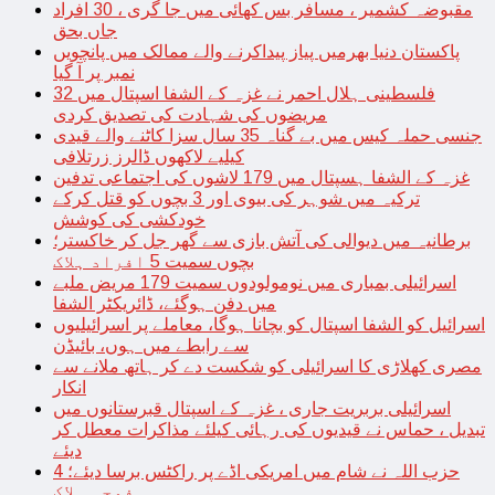
مقبوضہ کشمیر ، مسافر بس کھائی میں جا گری ، 30 افراد
جاں بحق
پاکستان دنیا بھرمیں پیاز پیداکرنے والے ممالک میں پانچویں
نمبر پر آ گیا
فلسطینی ہلال احمر نے غزہ کے الشفا اسپتال میں 32
مریضوں کی شہادت کی تصدیق کردی
جنسی حملہ کیس میں بے گناہ 35 سال سزا کاٹنے والے قیدی
کیلیے لاکھوں ڈالرز زرتلافی
غزہ کے الشفا ہسپتال میں 179 لاشوں کی اجتماعی تدفین
ترکیہ میں شوہر کی بیوی اور 3 بچوں کو قتل کرکے
خودکشی کی کوشش
برطانیہ میں دیوالی کی آتش بازی سے گھر جل کر خاکستر؛
بچوں سمیت 5 افراد ہلاک
اسرائیلی بمباری میں نومولودوں سمیت 179 مریض ملبے
میں دفن ہوگئے، ڈائریکٹر الشفا
اسرائیل کو الشفا اسپتال کو بچانا ہوگا، معاملے پر اسرائیلیوں
سے رابطے میں ہوں، بائیڈن
مصری کھلاڑی کا اسرائیلی کو شکست دے کر ہاتھ ملانے سے
انکار
اسرائیلی بربریت جاری ، غزہ کے اسپتال قبرستانوں میں
تبدیل ، حماس نے قیدیوں کی رہائی کیلئے مذاکرات معطل کر
دیئے
حزب اللہ نے شام میں امریکی اڈے پر راکٹس برسا دیئے؛ 4
فوجی ہلاک