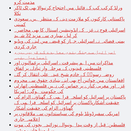
مذمت کرو
ورلڈ کرکپ کپ کے فائنل میں احتجاج کرنیوالا بھی ٹک ٹاکر
نکلا
پاکستانی کارکنوں کو ملازمت دینے کے منتظر ہیں، سعودی
کمپنی
اسرائیلی فوج نے غزہ کے انڈونیشین اسپتال کا بھی محاصرہ
کر لیا ، بمباری سے مزید 32 شہید
یمنی فضائیہ نے اسرائیلی جہاز کو قبضے میں لینے کی ویڈیو
جاری کردی
اسرائیل سے جنگ بندی معاہدے کے قریب ہیں،
اسماعیل ہنیہ
مذاکرات میں اہم پیشرفت ، اسرائیلی یرغمالیوں اور
فلسطینی قیدیوں کے مرحلہ وار تبادلے پر اتفاق
روضہ رسولؐ کے خادم شیخ عبدہ علی انتقال کر گئے
افغانستان میں خواتین آج بھی اپنے بنیادی حقوق سے محروم
غزہ اور مغربی کنارے پر حماس کی نہیں فلسطینی اتھارٹی
کی حکومت ہوگی؛ امریکا
پاکستان پر اسرائیل کو اسلحہ فراہمی کے گھناؤنے الزام کی
حقیقت آشکارپاکستان پر اسرائیل کو اسلحہ فراہمی کے
گھناؤنے الزام کی حقیقت آشکار
امریکی سفیرڈونلڈ بلوم کی سیاستدانوں سے ملاقاتوں پر
اعلامیہ جاری
فلسطین: قبل از وقت پیدا ہونیوالے نوزائیدہ بچوں کی موت
پر ارمینا خان رو پڑیں