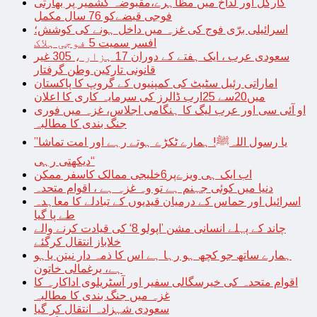
کارگل اور لداخ میں مظاہرے،مقبوضہ کشمیر پر بھارتی
فوجی قبضےکو 76 سال مکمل
اسرائیلی برّی فوج کی غزہ میں داخل ہونے کی کوشش؛
افسر سمیت 5 فوجی ہلاک
سعودی عرب ، ایک ہفتے کے دوران 17 ہزار ، 305 غیر
قانونی تارکین وطن گرفتار
اماراتی رئیل سٹیٹ کی کمپنیوں کے گروپ کا پاکستان
میں20سے 25ارب ڈالرز کی سرمایہ کاری کا اعلان
او آئی سی اور عرب لیگ کا ہنگامی اجلاس، غزہ میں فوری
جنگ بندی کا مطالبہ
’’یا رسول اللہﷺ! ہمارے ٹکڑے ہوتے رہے اور امت تماشا
دیکھتی رہی‘‘
اب ایک ہی ویزےپر6خلیجی ممالک کاسفر ممکن
دنیا میں کوئی جہنم ہے تو وہ غزہ ہے ، اقوام متحدہ
اسرائیل اور حماس کے درمیان قیدیوں کے تبادلے کا معاہدہ
طے پا گیا
چاند کے پہلے انسانی مشن ’اپولو 8‘ کی قیادت کرنے والے
خلاباز انتقال کرگئے
ہمارے ساتھ جو کچھ ہو رہا ہے اس کا ذمہ دار نیتن یاہو
ہے، یرغمالی خاتون
اقوام متحدہ کی خیرسگالی سفیر اور آسٹریلوی اداکارہ کا
غزہ میں جنگ بندی کا مطالبہ
سعودی شہزادہ انتقال کر گیا