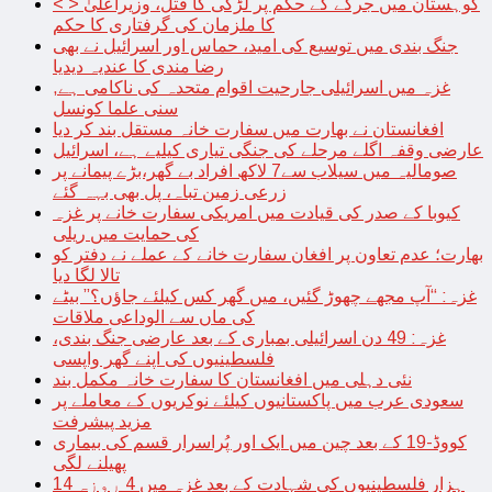
< > کوہستان میں جرگے کے حکم پر لڑکی کا قتل، وزیراعلیٰ
کا ملزمان کی گرفتاری کا حکم
جنگ بندی میں توسیع کی امید، حماس اور اسرائیل نے بھی
رضا مندی کا عندیہ دیدیا
غزہ میں اسرائیلی جارحیت اقوام متحدہ کی ناکامی ہے,
سنی علما کونسل
افغانستان نے بھارت میں سفارت خانہ مستقل بند کر دیا
عارضی وقفہ اگلے مرحلے کی جنگی تیاری کیلیے ہے، اسرائیل
صومالیہ میں سیلاب سے7 لاکھ افراد بے گھر،بڑے پیمانے پر
زرعی زمین تباہ، پل بھی بہہ گئے
کیوبا کے صدر کی قیادت میں امریکی سفارت خانے پر غزہ
کی حمایت میں ریلی
بھارت؛ عدم تعاون پر افغان سفارت خانے کے عملے نے دفتر کو
تالا لگا دیا
غزہ: “آپ مجھے چھوڑ گئیں، میں گھر کس کیلئے جاؤں؟” بیٹے
کی ماں سے الوداعی ملاقات
غزہ: 49 دن اسرائیلی بمباری کے بعد عارضی جنگ بندی،
فلسطینیوں کی اپنے گھر واپسی
نئی دہلی میں افغانستان کا سفارت خانہ مکمل بند
سعودی عرب میں پاکستانیوں کیلئے نوکریوں کے معاملے پر
مزید پیشرفت
کووڈ-19 کے بعد چین میں ایک اور پُراسرار قسم کی بیماری
پھیلنے لگی
14 ہزار فلسطینیوں کی شہادت کے بعد غزہ میں 4 روزہ