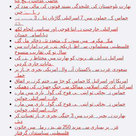
عالمی عدالت پہنچ گیا
بھارت بلوچستان کی علیحدگی پسند قوتوں کی مالی مدد کر
رہا ہے: چین
حماس کے حملوں میں 7 اسرائیلی گاڑیاں تباہ، 3 صہیونی
ہلاک
اسرائیلی جارحیت نے اپنا فوجی اور سیاسی انجام لکھ
دیا،اسامہ حمدان
مکہ مکرمہ میں سونے کے متعدد نئے ذخائر مل گئے
فلسطینی مسلمانوں سے اظہاریکجہتی، عرب امارات میں
سال نو کی تقاریب منسوخ
اسرائیل نے اپنے شہریوں کو بھارت میں محتاط رہنے کی
ہدایات جاری کردیں
سعودی عرب سے پاکستان آنے والے امریکی بحری جہاز پر
حملہ
امریکا اور اسرائیل کا حماس کو جڑ سے ختم کرنے پر اتفاق
اسرائیل کی کئی اسلامی ممالک سے جنگ چھیڑنے کی دھمکی
حماس نہ بچاتی تو اپنی ہی فوج کی گولہ باری میں مارے
جاتے، اسرائیلی خواتین
حماس نہ بچاتی تو اپنی ہی فوج کی گولہ باری میں مارے
جاتے، اسرائیلی خواتین
بھارت نے بحیرہ عرب میں 3 جنگی بحری جہاز تعینات کر
دیئے
غزہ پر بمباری سے مزید 250 شہید ، رملہ میں خاتون
فلسطینی سیاستدان گرفتار