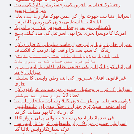
رجسٹرڈ افغان مہاجرین کی رجسٹریشن کارڈ کی مدت
میں6 ماہ توسیع
اسرائیل دنیا سے جھوٹ بول کر ہمیں بھوکا مار رہا ہے ، بدلہ
لیا جائے ، فلسطینی بچوں کی پریس کانفرنس
پاکستانی فورسز پرحملے افسوس ناک ہیں، امریکا
امریکا کا دوسرا بحری بیڑا بھی اسرائیل کی مدد کیلئے پہنچ
گیا
عمران خان نے بتایا ایرانی جنرل قاسم سلیمانی کا قتل ان کی
زندگی کا سب سے بڑا واقعہ تھا: ٹرمپ کا انکشاف
اسرائیلی وزیراعظم کا بھتیجا یائیر نیتن
یاہُو غزہ میں حماس کے ہاتھوں ہلاک
اسرائیل کو دیا گیا امریکی دفاعی نظام ناکام ، تل ابیب ہی پر
میزائل داغ دیا
غیر قانونی افغان شہریوں کی اپنے وطن واپسی کا سلسلہ
جاری
اسرائیل کے غزہ پر وحشیانہ حملوں میں شدت، شہادتوں کی
تعداد 10 ہزار سےزائد ہوگئی
‘کوئی محفوظ نہیں، غزہ “بچوں کا قبرستان” بنتا جا رہا ہے’،
اقوام متحدہ سیکرٹری جنرل نے جنگ بندی اور فلسطینیوں
کی رہائی کا پھر مطالبہ کر دیا
100 فی صد پائیدار ایندھن سے چلنے والی پہلی پرواز
اسرائیلی حملوں میں 9 ہزار فلسطینی شہید؛ تل ابیب سے
ترک سفارتکارواپس بلالیا گیا