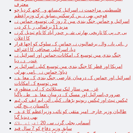
معترف
فلسطینی مزاحمت نے اسرائیل کیساتھ وہ کچھ کردیا جو
فوجیں بھی نہیں کرسکتیں،سابق ترک وزیراعظم
اسرائیل و حماس جنگ بندی میں 2 روز کی توسیع، حماس نے
مزید 11 یرغمالی رہا کر دیے
بی جے پی کا تاریخی بھارتی شہر حیدر آباد کا نام تبدیل کرنے
کا اعلان
رہائی پانے والے یرغمالیوں نے حماس کے سلوک کو اچھا قرار
دیا، اسرائیلی صحافی کا اعتراف
جنگ بندی میں توسیع کے امکانات،حماس اور اسرائیل نے
عندیہ دے دیا
امریکا اور قطر کا جنگ بندی میں توسیع کیلیے اسرائیل پر
دباؤ؛ حماس نے ہامی بھرلی
اسرائیل اور حماس کے درمیان عارضی جنگ بندی کے معاہدے
میں توسیع کے امکانات
غزہ میں سٹار لنک سیٹلائٹ کے لیے منظوری
ضروری،اسرائیل اور مسک کے درمیان معاہدہ طے پاگیا
ٹیکس نیٹ اور ٹیکس ریونیو بڑھانے کیلیے آئی ایم ایف کی ٹیم
پاکستان پہنچ گئی
طالبان وزیر خارجہ امیر متقی کو نائب وزیراعظم کا عہدہ
بھی دیدیا گیا
آسمانی بجلی گرنے سے 20 افراد ہلاک
سابق وزیر دفاع کو 7 سال قید