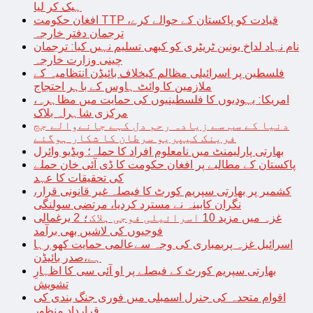
ہیک کر لیا
افغان حکومت TTP قیادت کو پاکستان کے حوالے کرے،
ترجمان دفتر خارجہ
نام نہاد لداخ یونین ٹریٹری کو کبھی تسلیم نہیں کیا: ترجمان
چینی وزارت خارجہ
فلسطین پر اسرائیلی مظالم کیخلاف بائیڈن انتظامیہ کے
ملازمین کا وائٹ ہاوس کے باہر احتجاج
امریکا: یہودیوں کا فلسطینیوں کی حمایت میں مظاہرہ،
مرکزی شاہراہ بلاک
دنیا کے سب سے زیادہ رحم دل کہے جانےوالے جج
فرینک کیپریو سرطان کا شکار ہوگئے
بھارتی پارلیمنٹ میں نامعلوم افراد کا حملہ؛ ویڈیو وائرل
پاکستان کے مطالبے پر افغان حکومت کا ڈی آئی خان حملے
کی تحقیقات کا عہد
کشمیر پر بھارتی سپریم کورٹ کا فیصلہ غیر قانونی قرار،
نگران کابینہ نے مسترد کردیا، مرتضی سولنگی
غزہ میں مزید 10 اسرائیلی فوجی ہلاک؛ 2 یرغمالی
فوجیوں کی لاشیں بھی برآمد
اسرائیل غزہ پربمباری کی وجہ سےعالمی حمایت کھو رہا
ہے،صدر بائیڈن
بھارتی سپریم کورٹ کے فیصلے پر او آئی سی کا اظہارِ
تشویش
اقوام متحدہ کی جنرل اسمبلی میں فوری جنگ بندی کی
قرارداد منظور