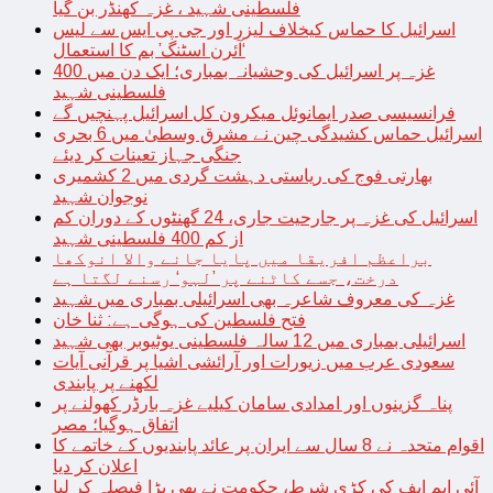
فلسطینی شہید ، غزہ کھنڈر بن گیا
اسرائیل کا حماس کیخلاف لیزر اور جی پی ایس سے لیس
‘آئرن اسٹنگ’ بم کا استعمال
غزہ پر اسرائیل کی وحشیانہ بمباری؛ ایک دن میں 400
فلسطینی شہید
فرانسیسی صدر ایمانوئل میکرون کل اسرائیل پہنچیں گے
اسرائیل حماس کشیدگی چین نے مشرق وسطیٰ میں 6 بحری
جنگی جہاز تعینات کر دیئے
بھارتی فوج کی ریاستی دہشت گردی میں 2 کشمیری
نوجوان شہید
اسرائیل کی غزہ پر جارحیت جاری، 24 گھنٹوں کے دوران کم
از کم 400 فلسطینی شہید
براعظم افریقا میں پایا جانے والا انوکھا
درخت، جسے کاٹنے پر ’لہو‘ رسنے لگتا ہے
غزہ کی معروف شاعرہ بھی اسرائیلی بمباری میں شہید
فتح فلسطین کی ہوگی ہے: ثنا خان
اسرائیلی بمباری میں 12 سالہ فلسطینی یوٹیوبر بھی شہید
سعودی عرب میں زیورات اور آرائشی اشیا پر قرآنی آیات
لکھنے پر پابندی
پناہ گزینوں اور امدادی سامان کیلیے غزہ بارڈر کھولنے پر
اتفاق ہوگیا؛ مصر
اقوام متحدہ نے 8 سال سے ایران پر عائد پابندیوں کے خاتمے کا
اعلان کر دیا
آئی ایم ایف کی کڑی شرط، حکومت نے بھی بڑا فیصلہ کر لیا