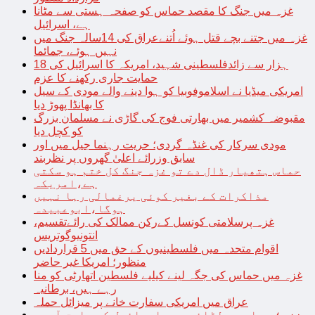
غزہ میں جنگ کا مقصد حماس کو صفحہ ہستی سے مٹانا
ہے، اسرائیل
غزہ میں جتنے بچے قتل ہوئے اُتنےعراق کی 14سالہ جنگ میں
نہیں ہوئے، جمائما
18 ہزار سے زائدفلسطینی شہید، امریکہ کا اسرائیل کی
حمایت جاری رکھنے کا عزم
امریکی میڈیا نے اسلاموفوبیا کو ہوا دینے والے مودی کے سیل
کا بھانڈا پھوڑ دیا
مقبوضہ کشمیر میں بھارتی فوج کی گاڑی نے مسلمان بزرگ
کو کچل دیا
مودی سرکار کی غنڈہ گردی؛ حریت رہنما جیل میں اور
سابق وزرائے اعلیٰ گھروں پر نظربند
حماس ہتھیار ڈال دے تو غزہ جنگ کل ختم ہو سکتی
ہے،امریکہ
مذاکرات کے بغیر کوئی یرغمالی رہا نہیں
ہوگا،ابوعبیدہ
غزہ پرسلامتی کونسل کےرکن ممالک کی رائےتقسیم،
انتونیوگوتریس
اقوام متحدہ میں فلسطینیوں کے حق میں 5 قراردادیں
منظور؛ امریکا غیر حاضر
غزہ میں حماس کی جگہ لینے کیلیے فلسطین اتھارٹی کو منا
رہے ہیں، برطانیہ
عراق میں امریکی سفارت خانے پر میزائل حملہ
غزہ؛ حماس سے لڑائی میں اسرائیل کے سابق آرمی