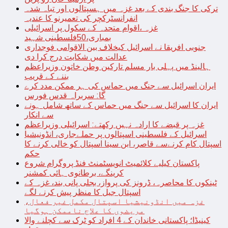
ترکی کا جنگ بندی کے بعد غزہ میں ہسپتالوں اور تباہ شدہ
انفرانسٹرکچر کی تعمیرنو کا عندیہ
غزہ ،اقوام متحدہ کے سکول پر اسرائیلی
بمباری،50فلسطینی شہید
جنوبی افریقا نے اسرائیل کیخلاف بین الاقوامی فوجداری
عدالت میں شکایت درج کرا دی
ہالینڈ میں پہلی بار مسلم تارکین وطن خاتون وزیراعظم
بننے کے قریب
ایران اسرائیل سے جنگ میں حماس کی ہر ممکن مدد کرے
گا: سربراہ قدس فورس
ایران کا اسرائیل سے جنگ میں حماس کے ساتھ شامل ہونے
سے انکار
غزہ پر قبضے کا ارادہ نہیں رکھتے: اسرائیلی وزیراعظم
اسرائیل کے فلسطینی اسپتالوں پر حملےجاری، انڈونیشیا
اسپتال کام کرنےسے قاصر، ابن سینا اسپتال کو خالی کرنے کا
حکم
پاکستان کیلیے کلائمیٹ انویسٹمنٹ فنڈ پروگرام شروع
کرینگے، برطانوی ہائی کمشنر
ٹینکوں کا محاصرہ، ڈرونز کی پرواز، بجلی پانی بند، غزہ کے
اسپتال جیل کا منظر پیش کرنے لگے
غزہ میں انڈونیشیا اسپتال مکمل غیر فعال،
مریضوں کا علاج ناممکن ہوگیا
کینیڈا؛ پاکستانی خاندان کے 4 افراد کو ٹرک سے کچلنے والا