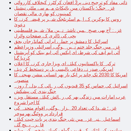
ذاتی مفاد کو ترجیح دینے پر3 افغان کرکٹرز کیخلاف کارروائی
غزہ جنگ؛ پاکستان میں بائیکاٹ مہم سے ملٹی نیشنل
کمپنیوں کو بھاری مالی نقصان
روس کا یوکرین کے اہم اسٹریٹجک شہر پر قبضہ کرنے کا
دعویٰ
غزہ: ‘آج بھی صبح ہمیں ناشتہ نہیں ملا’، شہید فلسطینی
بچی کی ڈائری کے صفحات وائرل
اسرائیل کا دمشق پر حملہ، ایرانی کمانڈرجاں بحق
غزہ میں جنگ جلد ختم نہیں ہوگی، اسرائیلی وزیراعظم
آئی ایم ایف کی شرط، ای ایکس آئی ایم بینک کو آپریشنل
کردیا گیا
ترکیہ کا پاکستانیوں کیلئے ای ویزا جاری کرنے کا اعلان
امریکی صدر نے دفاعی پالیسی بل پر دستخط کر دیئے
امریکا کا 2030 تک چاند پر ایک بار پھر انسانی مشن بھیجنے کا
منصوبہ
اسرائیل کی حماس کو 35 قیدیوں کی رہائی کے بدلے 7 روزہ
جنگ بندی کی پیشکش
عرب امارات میں زندگی بھر کی رہائش کیلئے مستقل ویزے
کا اجرا شروع
غزہ؛ شہدا کی تعداد 20 ہزار ہوگئی، اقوام متحدہ کی
قرارداد پر ووٹنگ پھرموخر
اسماعیل ہنیہ غزہ میں نئی جنگ بندی پر بات چیت کیلئے
قاہرہ پہنچ گئے
سانپوں کی لڑائی کے قریب گولف کھیلتے شخص کی ویڈیو