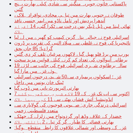
پاکستانی خاتون جویریہ منگیتر سے شادی کیلیے بھارت پہنچ
گئیں
طوفان نے جنوبی بھارت میں تباہی مچادی، نوافراد ہلاک ،
آندھرا پردیش اور تامل ناڈو میں ایمر جنسی نافذ
تھائی لینڈ میں ڈبل ڈیکر بس درخت سے ٹکرا گئی، 14 افراد
ہلاک
اسرائیلی فوج نے جبالیہ پناہ گزین کیمپ کو گھیرے میں لے لیا
نائیجیریا کی فوج نے غلطی سے میلاد النبی کی تقریب پر ڈرون
گرا دیا؛ 85 جاں بحق
یورپ میں برڈ فلو پھیل گیا ، لاکھوں مرغیاں تلف کر دی گئیں
برطانیہ آنیوالوں کی تعداد کم کرنے کیلئے قوانین مزید سخت
19 سالہ برطانوی شہری اسرائیلی فوج کی جانب سے لڑتے
ہوئے غزہ میں مارا گیا
غزہ؛ اسکولوں پربمباری سے50 شہید، درجنوں اسرائیلی
ٹینک خان یونس میں داخل
بھارتی ائیرپورٹ پانی میں ڈوب گیا
7 اکتوبر سے اب تک غزہ کے 19 لاکھ شہری بے گھر ہوگئے
انڈونیشیا: آتش فشاں پھٹنے سے 11 کوہ پیما ہلاک
اسرائیلی درندگی جاری: صہیونی فوجیوں کی گولاباری سے
متعدد فلسطینی زخمی
خضدار کے علاقے وڈھ اور گردونواح میں زلزلے کے جھٹکے
بھارتی فضائیہ کا طیارہ گر کر تباہ، 2پائلٹس ہلاک
غزہ کے وسطی اور شمالی علاقوں کا رابطہ منقطع ہوگیا: