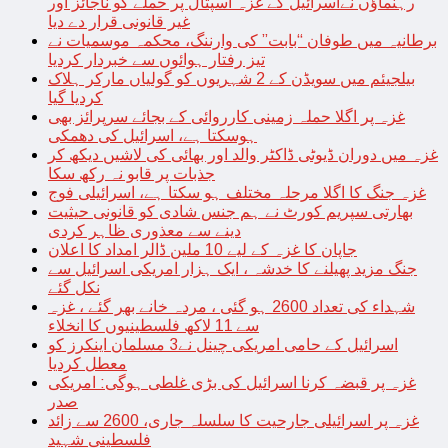
رہنماؤں نےاسرائیل کے غزہ اسپتال پر حملے کو ناجائز اور
غیر قانونی قرار دے دیا
برطانیہ میں طوفان “بابت” کی وارننگ، محکمہ موسمیات نے
تیز رفتار ہوائوں سے خبردار کردیا
بیلجیئم میں سویڈن کے 2 شہریوں کو گولیاں مارکر ہلاک
کردیا گیا
غزہ پر اگلا حملہ زمینی کارروائی کے بجائے سرپرائز بھی
ہوسکتا ہے، اسرائیل کی دھمکی
غزہ میں دوران ڈیوٹی ڈاکٹر والد اور بھائی کی لاشیں دیکھ کر
جذبات پر قابو نہ رکھ سکا
غزہ جنگ کا اگلا مرحلہ مختلف ہو سکتا ہے، اسرائیلی فوج
بھارتی سپریم کورٹ نے ہم جنس شادی کو قانونی حیثیت
دینے سے معذوری ظاہر کردی
جاپان کا غزہ کے لیے 10 ملین ڈالر امداد کا اعلان
جنگ مزید پھیلنے کا خدشہ ، ایک ہزار امریکی اسرائیل سے
نکل گئے
شہداء کی تعداد 2600 ہو گئی ، مردہ خانے بھر گئے ، غزہ
سے 11 لاکھ فلسطینیوں کا انخلاء
اسرائیل کے حامی امریکی چینل نے3 مسلمان اینکرز کو
معطل کردیا
غزہ پر قبضہ کرنا اسرائیل کی بڑی غلطی ہوگی: امریکی
صدر
غزہ پر اسرائیلی جارحیت کا سلسلہ جاری، 2600 سے زائد
فلسطینی شہید