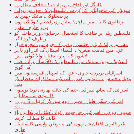
کارگل اور لداخ میں بھارت کے خلاف مظاہرے
سویڈن کی ماحولیاتی کارکن سے فلسطین کے حق میں بولنے
پر بدسلوکی، مائیک چھین لیا
برطانوی کابینہ میں ہلچل؛ سابق وزیراعظم ڈیوڈ کیمرون
وزیر خارجہ مقرر
فلسطین ریلی پر طاقت کا استعمال؛ برطانوی وزیر داخلہ کو
برطرف کردیا گیا
مشہور برانڈ کا بانی جنسی زیادتی کے جرم میں مجرم قرار
غزہ میں قیامت صغریٰ ، الشفاء اسپتال کے اندر اور باہر
لاشوں کے انبار ، دفنانے والا کوئی نہیں
اسکینڈے نیوین ممالک میں فلسطین کے 50 سال پرانے نغمے
کی گونج
اسرائیلی بربریت جاری ، غزہ کے اسپتال قبرستانوں میں
تبدیل ، حماس نے قیدیوں کی رہائی کیلئے مذاکرات معطل کر
دیئے
اسرائیل کے ساتھ لیبر ڈیل ختم کی جائے، بھارتی ٹریڈ یونینوں
کا مودی سے مطالبہ
امریکی جنگی طیارہ بحیرہ روم میں گر کرتباہ، 5 فوجی
ہلاک
طیب اردوان نے اسرائیلی جارحیت رکوانے کیلئے امریکا پر دباؤ
ڈالنے کا مطالبہ کردیا
غیر قانونی افغان شہریوں کی اپنےوطن واپسی کا سلسلہ
جاری