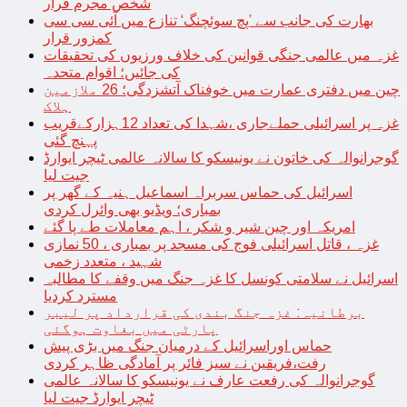
شخص مجرم قرار
بھارت کی جانب سے ’پچ سوئچنگ‘ تنازع میں آئی سی سی
کمزور قرار
غزہ میں عالمی جنگی قوانین کی خلاف ورزیوں کی تحقیقات
کی جائیں؛ اقوام متحدہ
چین میں دفتری عمارت میں خوفناک آتشزدگی؛ 26 ملازمین
ہلاک
غزہ پر اسرائیلی حملےجاری ،شہدا کی تعداد 12ہزارکےقریب
پہنچ گئی
گوجرانوالہ کی خاتون نے یونیسکو کا سالانہ عالمی ٹیچر ایوارڈ
جیت لیا
اسرائیل کی حماس سربراہ اسماعیل ہنیہ کے گھر پر
بمباری؛ ویڈیو بھی وائرل کردی
امریکہ اور چین شیر و شکر ، اہم معاملات طے پا گئے
غزہ ، قاتل اسرائیلی فوج کی مسجد پر بمباری ، 50 نمازی
شہید ، متعدد زخمی
اسرائیل نے سلامتی کونسل کا غزہ جنگ میں وقفے کا مطالبہ
مسترد کردیا
برطانیہ: غزہ جنگ بندی کی قرارداد پر لیبر
پارٹی میں بغاوت ہوگئی
حماس اوراسرائیل کے درمیان جنگ میں بڑی پیش
رفت،فریقین نے سیز فائر پر آمادگی ظاہر کردی
گوجرانوالہ کی رفعت عارف نے یونیسکو کا سالانہ عالمی
ٹیچر ایوارڈ جیت لیا