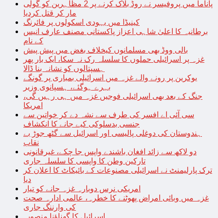
پاناما میں پروفیسر نے روڈ بلاک کرنے پر 2 مظاہرین کو گولی
مار کر قتل کردیا
کینیڈا میں یہودی اسکولوں پر فائرنگ
برطانیہ کا اعلیٰ شاہی اعزاز پاکستانی مصنف عارف انیس
کے نام
بالی ووڈ بھی مسلمانوں کیخلاف بغض میں پیش پیش
غزہ پر اسرائیلی حملوں کا سلسلہ رک نہ سکا، ایک بار پھر
ہسپتالوں کو نشانہ بنا ڈالا
یوکرین پر رونے والے غزہ میں اسرائیلی بمباری پر گونگے
بہرے ہوگئے، ہسپانوی وزیر
جنگ کے بعد بھی اسرائیلی فوجیں غزہ میں ہی رہیں گی،
امریکا
سی آئی اے افسر کی طرف سے نشہ دے کر خواتین سے
جنسی بدسلوکی کیے جانے کا انکشاف
ہندوستان کی دوغلی پالیسی اور اسرائیل سے گٹھ جوڑ بے
نقاب
دو لاکھ سے زائد افغان باشندے واپس جا چکے، غیرقانونی
تارکین وطن کا واپسی کا سلسلہ جاری
ترک پارلیمنٹ نے اسرائیلی مصنوعات کے بائیکاٹ کا اعلان کر
دیا
امریکی نرس دوبارہ غزہ جانے کو تیار
غزہ میں وبائی امراض پھوٹنے کا خطرہ، عالمی ادارہ صحت
کی وارننگ جاری
اسرائیل کا گھناؤنا منصوبہ