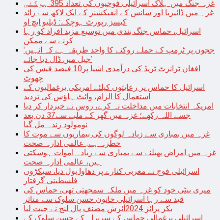
غزہ جنگ میں ہلاک اسرائیلی فوجیوں کی تعداد 395 ہوگئی
غزہ میں ڈائیریا اور سانس کے انفیکشنز کے ایک لاکھ سے زائد
کیسز رپورٹ ہوچکے: ڈبلیو ایچ او
اسرائیل، حماس جنگ بندی میں توسیع مزید افراد کو رہا
کرنے سے ممکن
‘ججوں پر ٹرمپ کے حملے روکنے کا واحد طریقہ ہے کہ انہیں
جیل میں ڈال دیا جائے’
افغان ٹرانزٹ ٹریڈ کی درآمدی اشیا پر10 فیصد فیس کی
چھوٹ
اسرائیل کا حماس پر رعایتوں کیلئے امریکی یرغمالیوں کے
استعمال کا الزام، وائٹ ہاؤس کی تردید
امریکہ انتخابات میں مداخلت نہ کرے، روس نے خبردار کر دیا
جسے اللہ رکھے؛ غزہ میں گھر کے ملبے سے37 دن بعد
نومولود زندہ مل گیا
غزہ میں بمباری سے زیادہ لوگوں کی بیماریوں سے موت کا
خطرہ ہے, عالمی ادارہ صحت
غزہ میں امراض پھیلنے سے بمباری سے زیادہ اموات ہوسکتی
ہیں، عالمی ادارہ صحت
اسرائیلی فوج نے مغربی کنارے پر دھاوا بول دیا، سیکڑوں
فلسطینی گرفتار
میری بیٹی خود کو غزہ میں ملکہ سمجھتی تھی، حماس کی
قید سے رہا اسرائیلی خاتون حسن سلوک سے متاثر
بکر پرائز 2024آئرش مصنف پال لنچ نے جیت لیا
اسرائیلی یرغمالی حماس کے سربراہ کے حسن سلوک کے