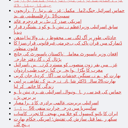
چیف کا بیٹا ہلاک
حماس اسرائیل جنگ،2ماہ مکمل: غزہ شہرتباہ،7ہزاربچوں
سمیت16ہزارفلسطینی شہید
امریکی صدر کے بیٹے پر فردجرم عائد
سابق اسرائیلی وزیراعظم نے نیتن یاہو کو دہشتگرد قرار
دیدیا
حادثاتی طور پر آگ لگنے سے محفوظ رہنے والا نیا ایندھن
ڈنمارک میں قرآن پاک کی بےحرمتی غیرقانونی قرار،سزا کا
قانون منظور
افغان وزیر پاسپورٹ معاملہ :پاکستان پاسپورٹ کی جانچ
پڑتال کرے گا، دفتر خارجہ
غزہ میں بفر زون منصوبے کو مسترد کرتے ہیں ،اسرائیل
مغرب کا بگڑا ہوا بچہ بن گیا :رجب طیب اردوان
بھارت کو ہم نے سنگین خدشات سے آگاہ کردیا، جان کربی
بھارت،26 سالہ ڈاکٹر شاہانہ نے جہیز کے تقاضے پر اپنی
زندگی کا خاتمہ کر لیا
حماس کی قید سے رہا ہونیوالے اسرائیلی شہری نیتن یاہو
پر برس پڑے
اسرائیلی بربریت، عالمی برادری کا دہرا معیار
سائیبیریا میں درجہ حرارت منفی 56 ہوگیا
ایران کا بائیو کیپسول کو خلا میں بھیجنے کا تجربہ کامیاب
سکھ رہنما قتل سازش کی تفتیش؛ امریکی حکام بھارت
پہنچ گئے