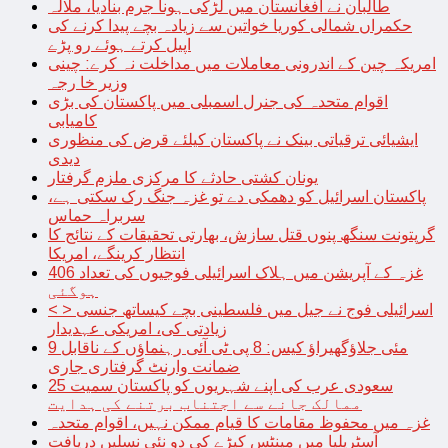
طالبان نے افغانستان میں لڑکی ہونا جرم بنادیا، ملالہ
حکمراں شمالی کوریا خواتین سے زیادہ بچے پیدا کرنے کی
اپیل کرتے ہوئے رو پڑے
امریکہ چین کے اندرونی معاملات میں مداخلت نہ کرے: چینی
وزیر خا رجہ
اقوام متحدہ کی جنرل اسمبلی میں پاکستان کی بڑی
کامیابی
ایشیائی ترقیاتی بینک نے پاکستان کیلئے قرض کی منظوری
دیدی
یونان کشتی حادثے کا مرکزی ملزم گرفتار
پاکستان اسرائیل کو دھمکی دے تو غزہ جنگ رک سکتی ہے،
سربراہ حماس
گرپتونت سنگھ پنوں قتل سازش، بھارتی تحقیقات کے نتائج کا
انتظار کرینگے، امریکا
غزہ کے آپریشن میں ہلاک اسرائیلی فوجیوں کی تعداد 406
ہوگئی
< > اسرائیلی فوج نے جیل میں فلسطینی بچے کیساتھ جنسی
زیادتی کی، امریکی عہدیدار
9 مئی جلاؤگھیراؤ کیس: 8 پی ٹی آئی رہنماؤں کے ناقابل
ضمانت وارنٹ گرفتاری جاری
سعودی عرب کی اپنے شہریوں کو پاکستان سمیت 25
ممالک جانے سے اجتناب برتنے کی ہدایت
غزہ میں محفوظ مقامات کا قیام ممکن نہیں، اقوام متحدہ
آسٹریلیا میں مینٹس کیڑے کی دو نئی نسلیں دریافت