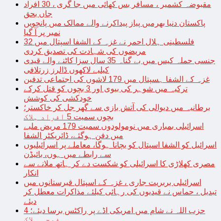
مقبوضہ کشمیر ، مسافر بس کھائی میں جا گری ، 30 افراد
جاں بحق
پاکستان دنیا بھرمیں پیاز پیداکرنے والے ممالک میں پانچویں
نمبر پر آ گیا
فلسطینی ہلال احمر نے غزہ کے الشفا اسپتال میں 32
مریضوں کی شہادت کی تصدیق کردی
جنسی حملہ کیس میں بے گناہ 35 سال سزا کاٹنے والے قیدی
کیلیے لاکھوں ڈالرز زرتلافی
غزہ کے الشفا ہسپتال میں 179 لاشوں کی اجتماعی تدفین
ترکیہ میں شوہر کی بیوی اور 3 بچوں کو قتل کرکے
خودکشی کی کوشش
برطانیہ میں دیوالی کی آتش بازی سے گھر جل کر خاکستر؛
بچوں سمیت 5 افراد ہلاک
اسرائیلی بمباری میں نومولودوں سمیت 179 مریض ملبے
میں دفن ہوگئے، ڈائریکٹر الشفا
اسرائیل کو الشفا اسپتال کو بچانا ہوگا، معاملے پر اسرائیلیوں
سے رابطے میں ہوں، بائیڈن
مصری کھلاڑی کا اسرائیلی کو شکست دے کر ہاتھ ملانے سے
انکار
اسرائیلی بربریت جاری ، غزہ کے اسپتال قبرستانوں میں
تبدیل ، حماس نے قیدیوں کی رہائی کیلئے مذاکرات معطل کر
دیئے
حزب اللہ نے شام میں امریکی اڈے پر راکٹس برسا دیئے؛ 4
فوجی ہلاک