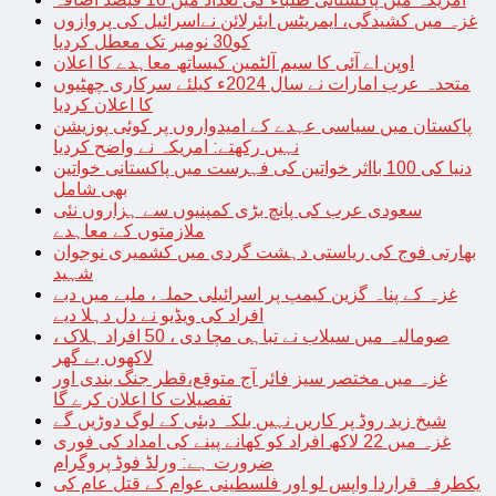
غزہ میں کشیدگی، ایمریٹس ایئرلائن نےاسرائیل کی پروازوں
کو30 نومبر تک معطل کردیا
اوپن اے آئی کا سیم آلٹمین کیساتھ معاہدے کا اعلان
متحدہ عرب امارات نے سال 2024ء کیلئے سرکاری چھٹیوں
کا اعلان کردیا
پاکستان میں سیاسی عہدے کے امیدواروں پر کوئی پوزیشن
نہیں رکھتے: امریکہ نے واضح کردیا
دنیا کی 100 بااثر خواتین کی فہرست میں پاکستانی خواتین
بھی شامل
سعودی عرب کی پانچ بڑی کمپنیوں سے ہزاروں نئی
ملازمتوں کے معاہدے
بھارتی فوج کی ریاستی دہشت گردی میں کشمیری نوجوان
شہید
غزہ کے پناہ گزین کیمپ پر اسرائیلی حملہ، ملبے میں دبے
افراد کی ویڈیو نے دل دہلا دیے
صومالیہ میں سیلاب نے تباہی مچا دی ، 50 افراد ہلاک ،
لاکھوں بے گھر
غزہ میں مختصر سیز فائر آج متوقع،قطر جنگ بندی اور
تفصیلات کا اعلان کرے گا
شیخ زید روڈ پر کاریں نہیں بلکہ دبئی کے لوگ دوڑیں گے
غزہ میں 22 لاکھ افراد کو کھانے پینے کی امداد کی فوری
ضرورت ہے: ورلڈ فوڈ پروگرام
یکطرفہ قراردا واپس لو اور فلسطینی عوام کے قتل عام کی