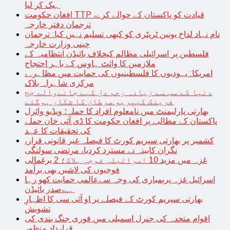
ہیک کر لیا
افغان حکومت TTP قیادت کو پاکستان کے حوالے کرے،
ترجمان دفتر خارجہ
نام نہاد لداخ یونین ٹریٹری کو کبھی تسلیم نہیں کیا: ترجمان
چینی وزارت خارجہ
فلسطین پر اسرائیلی مظالم کیخلاف بائیڈن انتظامیہ کے
ملازمین کا وائٹ ہاوس کے باہر احتجاج
امریکا: یہودیوں کا فلسطینیوں کی حمایت میں مظاہرہ،
مرکزی شاہراہ بلاک
دنیا کے سب سے زیادہ رحم دل کہے جانےوالے جج
فرینک کیپریو سرطان کا شکار ہوگئے
بھارتی پارلیمنٹ میں نامعلوم افراد کا حملہ؛ ویڈیو وائرل
پاکستان کے مطالبے پر افغان حکومت کا ڈی آئی خان حملے
کی تحقیقات کا عہد
کشمیر پر بھارتی سپریم کورٹ کا فیصلہ غیر قانونی قرار،
نگران کابینہ نے مسترد کردیا، مرتضی سولنگی
غزہ میں مزید 10 اسرائیلی فوجی ہلاک؛ 2 یرغمالی
فوجیوں کی لاشیں بھی برآمد
اسرائیل غزہ پربمباری کی وجہ سےعالمی حمایت کھو رہا
ہے،صدر بائیڈن
بھارتی سپریم کورٹ کے فیصلے پر او آئی سی کا اظہارِ
تشویش
اقوام متحدہ کی جنرل اسمبلی میں فوری جنگ بندی کی
قرارداد منظور