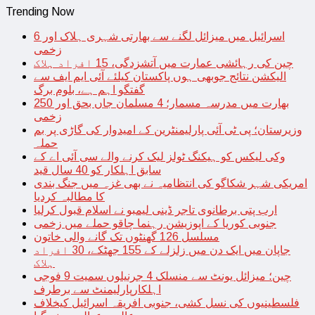
Trending Now
اسرائیل میں میزائل لگنے سے بھارتی شہری ہلاک اور 6
زخمی
چین کی رہائشی عمارت میں آتشزدگی، 15 افراد ہلاک
الیکشن نتائج جوبھی ہوں پاکستان کیلئے آئی ایم ایف سے
گفتگو اہم ہے، بلوم برگ
بھارت میں مدرسہ مسمار؛ 4 مسلمان جاں بحق اور 250
زخمی
وزیرستان؛ پی ٹی آئی پارلیمنٹرین کے امیدوار کی گاڑی پر بم
حملہ
وکی لیکس کو ہیکنگ ٹولز لیک کرنے والے سی آئی اے کے
سابق اہلکار کو 40 سال قید
امریکی شہر شکاگو کی انتظامیہ نے بھی غزہ میں جنگ بندی
کا مطالبہ کردیا
ارب پتی برطانوی تاجر ڈینی لیمبو نے اسلام قبول کرلیا
جنوبی کوریا کے اپوزیشن رہنما چاقو حملے میں زخمی
مسلسل 126 گھنٹوں تک گانے والی خاتون
جاپان میں ایک دن میں زلزلے کے 155 جھٹکے، 30 افراد
ہلاک
چین؛ میزائل یونٹ سے منسلک 4 جرنیلوں سمیت 9 فوجی
اہلکارپارلیمنٹ سے برطرف
فلسطینیوں کی نسل کشی، جنوبی افریقہ اسرائیل کیخلاف