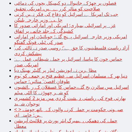
فصلوں پر چھڑکے جانیوالے دو کیمیکل بچوں کی دماغی
صلاحیت کو متاثر کررہے ہیں، امریکی تحقیق
جب تک امریکا ہے اسرائیل کو دفاع کی فکر نہیں کرنی
چاہیے: وزیر خارجہ بلنکن
غزہ پر اسرائیلی بمباری؛ امریکی اور اماراتی صدور کا
کشیدگی کے جلد خاتمے پر اتفاق
امریکی وزیر خارجہ اسرائیل پہنچ گئے؛ جوبائیڈن اور اماراتی
صدر کی ٹیلی فونک گفتگو
’آزاد ریاست فلسطینیوں کا حق ہے‘؛ روسی صدر نے ثالثی کی
پیشکش کردی
حماس خون کا پیاسا، اسرائیل پر حملے شیطانی عمل ہے:
امریکی صدر
مظاہرین نے اپوزیشن لیڈر پر گلیٹر پھینک دیا
دنیا بھر کے مسلمان اسرائیل سے عظیم فتح پر جمعے کو ’یومِ
طوفانِ اقصیٰ‘ منائیں؛ حماس
اسرائیل میں سائرن بج گئے،حماس کا عسقلان کے رہائشیوں
کو شہر چھوڑنے کا الٹی میٹم
بھارتی فوج کی ریاستی دہشت گردی میں مزید 2 کشمیری
نوجوان شہید
< > صیہونی حکومت پر حملہ کرنے والوں کے ہاتھ چومتے
ہیں؛ خامنہ ای
حملے کی دھمکی ،ہیمبرگ ایئر پورٹ پر فلائیٹ آپریشن
معطل
بنگلادیش کی سابق وزیراعظم کی طبیعت انتہائی ناساز