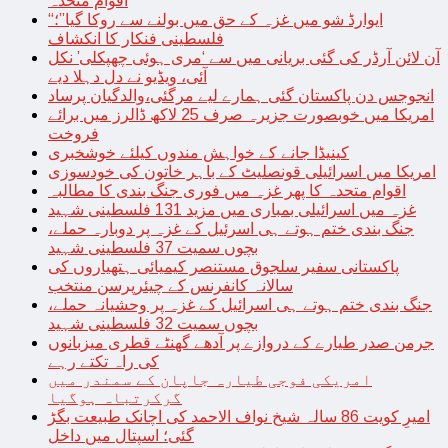
اقوام متحدہ
“ایوارڈ شو میں غزہ کے حق میں بولنے سے روکا گیا”؛
فلسطینی فنکار کا انکشاف
آن لائن آرڈر کی گئی بریانی میں سے ‘مری ہوئی چھپکلی’ نکل
آئی، ویڈیو نے دل دہلا دیے
انجوجس دن پاکستان گئی ہمارے لیے مرگئی،والدگیان پرساد
امریکا میں خوبصورت جزیرہ صرف 25 لاکھ ڈالرز میں برائے
فروخت
کینیڈا جانے کے خواہش مندوں کیلئے خوشخبری
امریکا میں اسرائیلی قونصلیٹ کے باہر خاتون کی خودسوزی
اقوام متحدہ کا پھر غزہ میں فوری جنگ بندی کا مطالبہ
غزہ میں اسرائیلی بمباری میں مزید 131 فلسطینی شہید
جنگ بندی ختم ہوتے ہی اسرئیل کے غزہ پر دوبارہ حملے،
بچوں سمیت 37 فلسطینی شہید
پاکستانی سفیر سلجوق مستنصر کیمیائی ہتھیاروں کی
سالانہ کانفرنس کے چیئرپرسن منتخب
جنگ بندی ختم ہوتے ہی اسرائیل کے غزہ پر وحشیانہ حملے،
بچوں سمیت 32 فلسطینی شہید
جرمن صدر طیارے کے دروازے پر آدھے گھنٹے قطری میزبانوں
کی راہ تکتے رہے
امریکی فوجی طیارہ جاپان کے سمندر میں
گرکرتباہ ہوگیا
امیرِ کویت 86 سالہ شیخ نواف الاحمد کی اچانک طبیعت بگڑ
گئی؛ اسپتال میں داخل