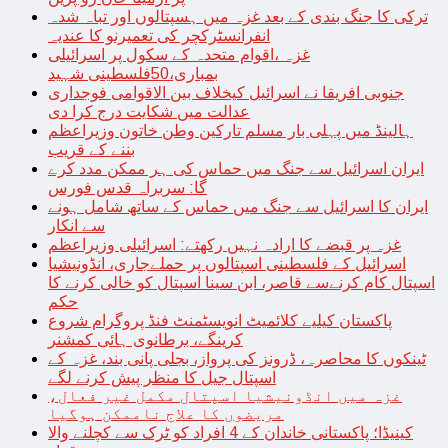
ترکی کا جنگ بندی کے بعد غزہ میں ہسپتالوں اور تباہ شدہ
انفرانسٹرکچر کی تعمیرنو کا عندیہ
غزہ ،اقوام متحدہ کے سکول پر اسرائیلی
بمباری،50فلسطینی شہید
جنوبی افریقا نے اسرائیل کیخلاف بین الاقوامی فوجداری
عدالت میں شکایت درج کرا دی
ہالینڈ میں پہلی بار مسلم تارکین وطن خاتون وزیراعظم
بننے کے قریب
ایران اسرائیل سے جنگ میں حماس کی ہر ممکن مدد کرے
گا: سربراہ قدس فورس
ایران کا اسرائیل سے جنگ میں حماس کے ساتھ شامل ہونے
سے انکار
غزہ پر قبضے کا ارادہ نہیں رکھتے: اسرائیلی وزیراعظم
اسرائیل کے فلسطینی اسپتالوں پر حملےجاری، انڈونیشیا
اسپتال کام کرنےسے قاصر، ابن سینا اسپتال کو خالی کرنے کا
حکم
پاکستان کیلیے کلائمیٹ انویسٹمنٹ فنڈ پروگرام شروع
کرینگے، برطانوی ہائی کمشنر
ٹینکوں کا محاصرہ، ڈرونز کی پرواز، بجلی پانی بند، غزہ کے
اسپتال جیل کا منظر پیش کرنے لگے
غزہ میں انڈونیشیا اسپتال مکمل غیر فعال،
مریضوں کا علاج ناممکن ہوگیا
کینیڈا؛ پاکستانی خاندان کے 4 افراد کو ٹرک سے کچلنے والا