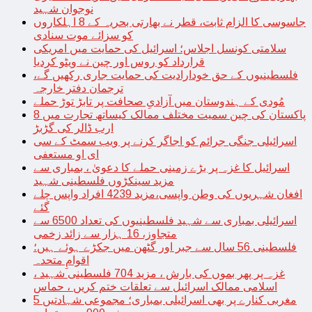
نوجوان شہید
جاسوسی کا الزام ثابت، قطر نے بھارتی بحریہ کے 8 اہلکاروں
کو سزائے موت سنادی
سلامتی کونسل اجلاس؛ اسرائیل کی حمایت میں امریکی
قرارداد کو روس اور چین نے ویٹو کردیا
فلسطینیوں کے حق خودارادیت کی حمایت جاری رکھیں گے،
ترجمان دفتر خارجہ
مُودی کے ہندوستان میں آزادیِ صحافت پر تابڑ توڑ حملے
پاکستان کی چین سمیت مختلف ممالک کیساتھ تجارت میں 8
ارب ڈالر کی گڑبڑ
اسرائیلی جنگی جرائم کو اجاگر کرنے پر ویب سمٹ کے سی
ای او مستعفی
اسرائیل کا غزہ پر بڑے زمینی حملے کا دعویٰ ، بمباری سے
مزید سینکڑوں فلسطینی شہید
افغان شہریوں کی وطن واپسی،مزید 4239 افراد واپس چلے
گئے
اسرائیلی بمباری سے شہید فلسطینیوں کی تعداد 6500 سے
متجاوز، 16 ہزار سے زائد زخمی
فلسطینی 56 سال سے جبر اور گٹھن میں جکڑے ہوئے ہیں؛
اقوامِ متحدہ
غزہ پر پھر بموں کی بارش ، مزید 704 فلسطینی شہید ،
اسلامی ممالک اسرائیل سے تعلقات ختم کریں ، حماس
مغربی کنارے پر بھی اسرائیلی بمباری؛ مجموعی شہادتیں 5