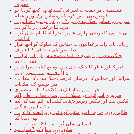
معترف
فلسطینی مزاحمت نے اسرائیل کیساتھ وہ کچھ کردیا جو
فوجیں بھی نہیں کرسکتیں،سابق ترک وزیراعظم
اسرائیل و حماس جنگ بندی میں 2 روز کی توسیع، حماس نے
مزید 11 یرغمالی رہا کر دیے
بی جے پی کا تاریخی بھارتی شہر حیدر آباد کا نام تبدیل کرنے
کا اعلان
رہائی پانے والے یرغمالیوں نے حماس کے سلوک کو اچھا قرار
دیا، اسرائیلی صحافی کا اعتراف
جنگ بندی میں توسیع کے امکانات،حماس اور اسرائیل نے
عندیہ دے دیا
امریکا اور قطر کا جنگ بندی میں توسیع کیلیے اسرائیل پر
دباؤ؛ حماس نے ہامی بھرلی
اسرائیل اور حماس کے درمیان عارضی جنگ بندی کے معاہدے
میں توسیع کے امکانات
غزہ میں سٹار لنک سیٹلائٹ کے لیے منظوری
ضروری،اسرائیل اور مسک کے درمیان معاہدہ طے پاگیا
ٹیکس نیٹ اور ٹیکس ریونیو بڑھانے کیلیے آئی ایم ایف کی ٹیم
پاکستان پہنچ گئی
طالبان وزیر خارجہ امیر متقی کو نائب وزیراعظم کا عہدہ
بھی دیدیا گیا
آسمانی بجلی گرنے سے 20 افراد ہلاک
سابق وزیر دفاع کو 7 سال قید