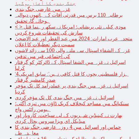
جنگ بندی کا آغاز ہوگیا
غزہ میں عارضی جنگ بندی
برطانیہ 110 برس میں قدرتی آفات کے ہاتھوں دیوالیہ
ہوجائے گا، تحقیق
< > مودی کیلیے نئی پریشانی؛ امریکا نے سکھ رہنما قتل
سازش کی تحقیقات شروع کردیں
متحدہ عرب امارات: 2024 میں عید الفطر اور عید الاضحیٰ
سمیت دیگر تعطیلات کا اعلان
غزہ کے الشفاء اسپتال سے ملنے والی 100 سے زائد لاشوں
کی اجتماعی قبر میں تدفین
اسرائیل نے غزہ میں الشفا اسپتال کے ڈائرکٹر کو گرفتار
کرلیا
‘4ہزار فلسطینی بچوں کا قتل کافی نہیں’: سابق امریکی
صدر کامشیر گرفتار
اسرائیل نے غزہ میں جنگ بندی پر عملدرآمد کل تک مؤخر
کردیا
اسرائیل نے غزہ میں جنگ بندی کل تک مؤخرکردی
سنکیانگ میں مساجد کیخلاف کریک ڈاؤن میں تیزی آگئی؛
ہیومن رائٹس واچ
بھارت نے کینیڈین شہریوں کے لیے سیاحت، کاروبار اور
میڈیکل ای ویزا سروس بحال کردی
حماس اور اسرائیل میں 4 روزہ عارضی جنگ بندی کا
معاہدہ طے
امریکہ میں پاکستانی طلباء کی تعداد میں 16 فیصد اضافہ