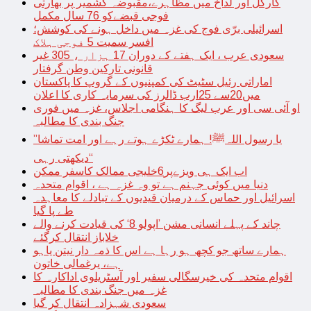
کارگل اور لداخ میں مظاہرے،مقبوضہ کشمیر پر بھارتی
فوجی قبضےکو 76 سال مکمل
اسرائیلی برّی فوج کی غزہ میں داخل ہونے کی کوشش؛
افسر سمیت 5 فوجی ہلاک
سعودی عرب ، ایک ہفتے کے دوران 17 ہزار ، 305 غیر
قانونی تارکین وطن گرفتار
اماراتی رئیل سٹیٹ کی کمپنیوں کے گروپ کا پاکستان
میں20سے 25ارب ڈالرز کی سرمایہ کاری کا اعلان
او آئی سی اور عرب لیگ کا ہنگامی اجلاس، غزہ میں فوری
جنگ بندی کا مطالبہ
’’یا رسول اللہﷺ! ہمارے ٹکڑے ہوتے رہے اور امت تماشا
دیکھتی رہی‘‘
اب ایک ہی ویزےپر6خلیجی ممالک کاسفر ممکن
دنیا میں کوئی جہنم ہے تو وہ غزہ ہے ، اقوام متحدہ
اسرائیل اور حماس کے درمیان قیدیوں کے تبادلے کا معاہدہ
طے پا گیا
چاند کے پہلے انسانی مشن ’اپولو 8‘ کی قیادت کرنے والے
خلاباز انتقال کرگئے
ہمارے ساتھ جو کچھ ہو رہا ہے اس کا ذمہ دار نیتن یاہو
ہے، یرغمالی خاتون
اقوام متحدہ کی خیرسگالی سفیر اور آسٹریلوی اداکارہ کا
غزہ میں جنگ بندی کا مطالبہ
سعودی شہزادہ انتقال کر گیا