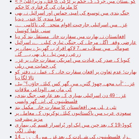
< > کوہستان میں جرگے کے حکم پر لڑکی کا قتل، وزیراعلیٰ
کا ملزمان کی گرفتاری کا حکم
جنگ بندی میں توسیع کی امید، حماس اور اسرائیل نے بھی
رضا مندی کا عندیہ دیدیا
غزہ میں اسرائیلی جارحیت اقوام متحدہ کی ناکامی ہے,
سنی علما کونسل
افغانستان نے بھارت میں سفارت خانہ مستقل بند کر دیا
عارضی وقفہ اگلے مرحلے کی جنگی تیاری کیلیے ہے، اسرائیل
صومالیہ میں سیلاب سے7 لاکھ افراد بے گھر،بڑے پیمانے پر
زرعی زمین تباہ، پل بھی بہہ گئے
کیوبا کے صدر کی قیادت میں امریکی سفارت خانے پر غزہ
کی حمایت میں ریلی
بھارت؛ عدم تعاون پر افغان سفارت خانے کے عملے نے دفتر کو
تالا لگا دیا
غزہ: “آپ مجھے چھوڑ گئیں، میں گھر کس کیلئے جاؤں؟” بیٹے
کی ماں سے الوداعی ملاقات
غزہ: 49 دن اسرائیلی بمباری کے بعد عارضی جنگ بندی،
فلسطینیوں کی اپنے گھر واپسی
نئی دہلی میں افغانستان کا سفارت خانہ مکمل بند
سعودی عرب میں پاکستانیوں کیلئے نوکریوں کے معاملے پر
مزید پیشرفت
کووڈ-19 کے بعد چین میں ایک اور پُراسرار قسم کی بیماری
پھیلنے لگی
14 ہزار فلسطینیوں کی شہادت کے بعد غزہ میں 4 روزہ