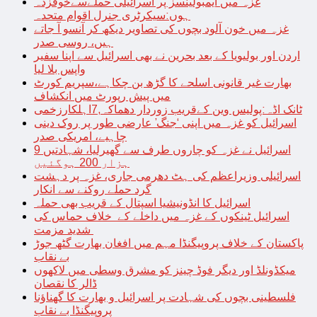
غزہ میں ایمبولینسز پر اسرائیلی حملےسےخوفزدہ
ہوں:سیکرٹری جنرل اقوام متحدہ
غزہ میں خون آلود بچوں کی تصاویر دیکھ کر آنسو آ جاتے
ہیں، روسی صدر
اردن اور بولیویا کے بعد بحرین نے بھی اسرائیل سے اپنا سفیر
واپس بلا لیا
بھارت غیر قانونی اسلحے کا گڑھ بن چکاہے،سپریم کورٹ
میں پیش رپورٹ میں انکشاف
ٹانک اڈہ:پولیس وین کےقریب زوردار دھماکہ,7اہلکارزخمی
اسرائیل کو غزہ میں اپنی ‘جنگ’ عارضی طور پر روک دینی
چاہیے، امریکی صدر
اسرائیل نے غزہ کو چاروں طرف سے گھیرلیا، شہادتیں 9
ہزار 200 ہوگئیں
اسرائیلی وزیراعظم کی ہٹ دھرمی جاری، غزہ پر دہشت
گرد حملے روکنے سے انکار
اسرائیل کا انڈونیشیا اسپتال کے قریب بھی حملہ
اسرائیل ٹینکوں کے غزہ میں داخلے کے خلاف حماس کی
شدید مزمت
پاکستان کے خلاف پروپیگنڈا مہم میں افغان بھارت گٹھ جوڑ
بے نقاب
میکڈونلڈ اور دیگر فوڈ چینز کو مشرق وسطی میں لاکھوں
ڈالر کا نقصان
فلسطینی بچوں کی شہادت پر اسرائیل و بھارت کا گھناؤنا
پروپیگنڈا بے نقاب