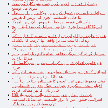
رجسٹرڈ افغان مہاجرین کی رجسٹریشن کارڈ کی مدت
میں6 ماہ توسیع
اسرائیل دنیا سے جھوٹ بول کر ہمیں بھوکا مار رہا ہے ، بدلہ
لیا جائے ، فلسطینی بچوں کی پریس کانفرنس
پاکستانی فورسز پرحملے افسوس ناک ہیں، امریکا
امریکا کا دوسرا بحری بیڑا بھی اسرائیل کی مدد کیلئے پہنچ
گیا
عمران خان نے بتایا ایرانی جنرل قاسم سلیمانی کا قتل ان کی
زندگی کا سب سے بڑا واقعہ تھا: ٹرمپ کا انکشاف
اسرائیلی وزیراعظم کا بھتیجا یائیر نیتن
یاہُو غزہ میں حماس کے ہاتھوں ہلاک
اسرائیل کو دیا گیا امریکی دفاعی نظام ناکام ، تل ابیب ہی پر
میزائل داغ دیا
غیر قانونی افغان شہریوں کی اپنے وطن واپسی کا سلسلہ
جاری
اسرائیل کے غزہ پر وحشیانہ حملوں میں شدت، شہادتوں کی
تعداد 10 ہزار سےزائد ہوگئی
‘کوئی محفوظ نہیں، غزہ “بچوں کا قبرستان” بنتا جا رہا ہے’،
اقوام متحدہ سیکرٹری جنرل نے جنگ بندی اور فلسطینیوں
کی رہائی کا پھر مطالبہ کر دیا
100 فی صد پائیدار ایندھن سے چلنے والی پہلی پرواز
اسرائیلی حملوں میں 9 ہزار فلسطینی شہید؛ تل ابیب سے
ترک سفارتکارواپس بلالیا گیا