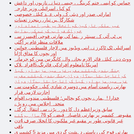
حماس کو ایسے ختم کرینگے ، جیسے دنیا نے نازیوں اور داعش
کو کیا ، اسرائیلی وزیر خارجہ
اماراتی صدر اور دبئی کے ولی عہد کیلئے خصوصی
شکارگاہیں تیار، رینجرز تعینات
غیر ملکی تارکین کو انخلا پر طبی امداد اور
خوراک فراہم کرنے کی ہدایت
پی ٹی آئی کے سینئر رہنما کی بھارتی فوجی آفیسرز سے
ملاقات منظرعام پر آگئی
اسرائیلی ٹک ٹاکرز نے اپنی ویڈیوز میں لاچار فلسطینی خواتین
اور بچوں کا مذاق اُڑایا
ووٹ دینے کیلئے فائر الارم بجانے والے کانگرس مین کو جرمانہ
امریکا:نامعلوم افرادکی فائرنگ،5افرادہلاک
جنگ بندی کیلئے مغرب غزہ میں مزید اور کیا
کرانا چاہتا ہے؟اردوان جنگ بندی کیلئے مغرب
غزہ میں مزید اور کیا کرانا چاہتا ہے؟اردوان
بھارتی ریاست آسام میں دوسری شادی کیلیے حکومت سے
اجازت لازمی قرار
خدارا ! ہمارے بچوں کو بچالیں؛ فلسطینی مندوب اقوام
متحدہ اجلاس میں رو پڑے
سابق وزیراعظم دل کا دورہ پڑنے سے انتقال کرگئے
مقبوضہ کشمیر پر بھارتی غاصبانہ قبضے کو 76 سال ہوگئے
غیر قانونی طور پر مقیم غیر ملکیوں کا انخلا، صرف 4دن
باقی
بھارتی فوج کی ریاستی دہشت گردی میں مزید 5 کشمیری