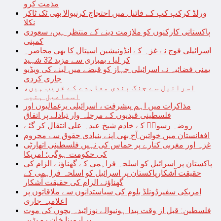
مذمت کرو
ورلڈ کرکپ کپ کے فائنل میں احتجاج کرنیوالا بھی ٹک ٹاکر
نکلا
پاکستانی کارکنوں کو ملازمت دینے کے منتظر ہیں، سعودی
کمپنی
اسرائیلی فوج نے غزہ کے انڈونیشین اسپتال کا بھی محاصرہ
کر لیا ، بمباری سے مزید 32 شہید
یمنی فضائیہ نے اسرائیلی جہاز کو قبضے میں لینے کی ویڈیو
جاری کردی
اسرائیل سے جنگ بندی معاہدے کے قریب ہیں،
اسماعیل ہنیہ
مذاکرات میں اہم پیشرفت ، اسرائیلی یرغمالیوں اور
فلسطینی قیدیوں کے مرحلہ وار تبادلے پر اتفاق
روضہ رسولؐ کے خادم شیخ عبدہ علی انتقال کر گئے
افغانستان میں خواتین آج بھی اپنے بنیادی حقوق سے محروم
غزہ اور مغربی کنارے پر حماس کی نہیں فلسطینی اتھارٹی
کی حکومت ہوگی؛ امریکا
پاکستان پر اسرائیل کو اسلحہ فراہمی کے گھناؤنے الزام کی
حقیقت آشکارپاکستان پر اسرائیل کو اسلحہ فراہمی کے
گھناؤنے الزام کی حقیقت آشکار
امریکی سفیرڈونلڈ بلوم کی سیاستدانوں سے ملاقاتوں پر
اعلامیہ جاری
فلسطین: قبل از وقت پیدا ہونیوالے نوزائیدہ بچوں کی موت
پر ارمینا خان رو پڑیں