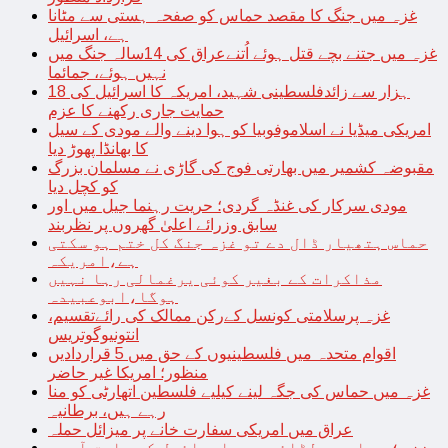
غزہ میں جنگ کا مقصد حماس کو صفحہ ہستی سے مٹانا
ہے، اسرائیل
غزہ میں جتنے بچے قتل ہوئے اُتنےعراق کی 14سالہ جنگ میں
نہیں ہوئے، جمائما
18 ہزار سے زائدفلسطینی شہید، امریکہ کا اسرائیل کی
حمایت جاری رکھنے کا عزم
امریکی میڈیا نے اسلاموفوبیا کو ہوا دینے والے مودی کے سیل
کا بھانڈا پھوڑ دیا
مقبوضہ کشمیر میں بھارتی فوج کی گاڑی نے مسلمان بزرگ
کو کچل دیا
مودی سرکار کی غنڈہ گردی؛ حریت رہنما جیل میں اور
سابق وزرائے اعلیٰ گھروں پر نظربند
حماس ہتھیار ڈال دے تو غزہ جنگ کل ختم ہو سکتی
ہے،امریکہ
مذاکرات کے بغیر کوئی یرغمالی رہا نہیں
ہوگا،ابوعبیدہ
غزہ پرسلامتی کونسل کےرکن ممالک کی رائےتقسیم،
انتونیوگوتریس
اقوام متحدہ میں فلسطینیوں کے حق میں 5 قراردادیں
منظور؛ امریکا غیر حاضر
غزہ میں حماس کی جگہ لینے کیلیے فلسطین اتھارٹی کو منا
رہے ہیں، برطانیہ
عراق میں امریکی سفارت خانے پر میزائل حملہ
غزہ؛ حماس سے لڑائی میں اسرائیل کے سابق آرمی