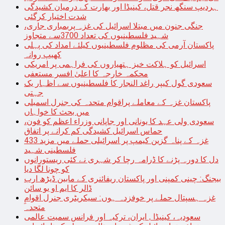
ہردیپ سنگھ نجر قتل، کینیڈا اور بھارت کے درمیان کشیدگی
شدت اختیار کرگئی
جنگی جنون میں مبتلا اسرائیل کی غزہ پربمباری جاری،
شہید فلسطینیوں کی تعداد 3700سے متجاوز
پاکستان آرمی کی مظلوم فلسطینیوں کیلئے امداد کی پہلی
کھیپ روانہ
اسرائیل کو ہلاکت خیز ہتھیاروں کی فراہمی پر امریکی
محکمہ خارجہ کا اعلیٰ افسر مستعفی
سعودی گول کیپر راغد النجار کا فلسطینیوں سے اظہار یک
جہتی
پاکستان غزہ کے معاملے پراقوام متحدہ کی جنرل اسمبلی
میں بحث کا خواہاں
سعودی ولی عہد کا یونانی اور جاپانی وزراء اعظم کو فون،
حماس اسرائیل کشیدگی کم کرانے پر اتفاق
غزہ کے پناہ گزین کیمپ پر اسرائیلی حملے میں مزید 433
فلسطینی شہید
دل کا دورہ پڑنے کا ڈرامہ رچا کر شہری نے کئی ریستورانوں
کو چونا لگا دیا
بیجنگ: چینی کمپنی اور پاکستان ریفائنری کے مابین ڈیڑھ ارب
ڈالر کا ایم او یو سائن
غزہ ہسپتال حملے پر خوفزدہ ہوں: سیکریٹری جنرل اقوامِ
متحدہ
سعودیہ، کینیڈا , ایران، ترکیہ اور فرانس سمیت عالمی