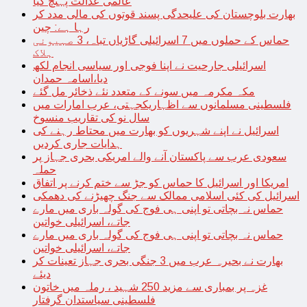
عالمی عدالت پہنچ گیا
بھارت بلوچستان کی علیحدگی پسند قوتوں کی مالی مدد کر
رہا ہے: چین
حماس کے حملوں میں 7 اسرائیلی گاڑیاں تباہ، 3 صہیونی
ہلاک
اسرائیلی جارحیت نے اپنا فوجی اور سیاسی انجام لکھ
دیا،اسامہ حمدان
مکہ مکرمہ میں سونے کے متعدد نئے ذخائر مل گئے
فلسطینی مسلمانوں سے اظہاریکجہتی، عرب امارات میں
سال نو کی تقاریب منسوخ
اسرائیل نے اپنے شہریوں کو بھارت میں محتاط رہنے کی
ہدایات جاری کردیں
سعودی عرب سے پاکستان آنے والے امریکی بحری جہاز پر
حملہ
امریکا اور اسرائیل کا حماس کو جڑ سے ختم کرنے پر اتفاق
اسرائیل کی کئی اسلامی ممالک سے جنگ چھیڑنے کی دھمکی
حماس نہ بچاتی تو اپنی ہی فوج کی گولہ باری میں مارے
جاتے، اسرائیلی خواتین
حماس نہ بچاتی تو اپنی ہی فوج کی گولہ باری میں مارے
جاتے، اسرائیلی خواتین
بھارت نے بحیرہ عرب میں 3 جنگی بحری جہاز تعینات کر
دیئے
غزہ پر بمباری سے مزید 250 شہید ، رملہ میں خاتون
فلسطینی سیاستدان گرفتار