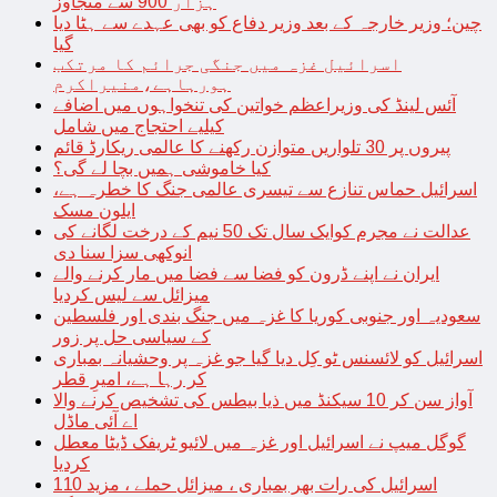
ہزار 900 سے متجاوز
چین؛ وزیر خارجہ کے بعد وزیر دفاع کو بھی عہدے سے ہٹا دیا
گیا
اسرائیل غزہ میں جنگی جرائم کا مرتکب
ہورہاہے،منیراکرم
آئس لینڈ کی وزیراعظم خواتین کی تنخواہوں میں اضافے
کیلیے احتجاج میں شامل
پیروں پر 30 تلواریں متوازن رکھنے کا عالمی ریکارڈ قائم
کیا خاموشی ہمیں بچا لے گی؟
اسرائیل حماس تنازع سے تیسری عالمی جنگ کا خطرہ ہے،
ایلون مسک
عدالت نے مجرم کوایک سال تک 50 نیم کے درخت لگانے کی
انوکھی سزا سنا دی
ایران نے اپنے ڈرون کو فضا سے فضا میں مار کرنے والے
میزائل سے لیس کردیا
سعودیہ اور جنوبی کوریا کا غزہ میں جنگ بندی اور فلسطین
کے سیاسی حل پر زور
اسرائیل کو لائسنس ٹو کِل دیا گیا جو غزہ پر وحشیانہ بمباری
کر رہا ہے، امیرِ قطر
آواز سن کر 10 سیکنڈ میں ذیا بیطس کی تشخیص کرنے والا
اے آئی ماڈل
گوگل میپ نے اسرائیل اور غزہ میں لائیو ٹریفک ڈیٹا معطل
کردیا
اسرائیل کی رات بھر بمباری ، میزائل حملے ، مزید 110