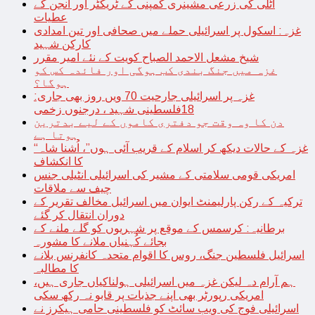
اٹلی کی زرعی مشینری کمپنی کے ٹریکٹر اور انجن کے
عطیات
غزہ: اسکول پر اسرائیلی حملے میں صحافی اور تین امدادی
کارکن شہید
شیخ مشعل الاحمد الصباح کویت کے نئے امیر مقرر
غزہ میں جنگ بندی کب ہوگی اور فائدہ کس کو
ہوگا؟
غزہ پر اسرائیلی جارحیت 70 ویں روز بھی جاری:
18فلسطینی شہید ، درجنوں زخمی
دن کا وہ وقت جو دفتری کاموں کے لیے بدترین
ہوتا ہے
“غزہ کے حالات دیکھ کر اسلام کے قریب آئی ہوں”، اُشنا شاہ
کا انکشاف
امریکی قومی سلامتی کے مشیر کی اسرائیلی انٹیلی جنس
چیف سے ملاقات
ترکیہ کے رکن پارلیمنٹ ایوان میں اسرائیل مخالف تقریر کے
دوران انتقال کر گئے
برطانیہ: کرسمس کے موقع پر شہریوں کو گلے ملنے کے
بجائے کُہنیاں ملانے کا مشورہ
اسرائیل فلسطین جنگ، روس کا اقوام متحدہ کانفرنس بلانے
کا مطالبہ
ہم آرام دہ لیکن غزہ میں اسرائیلی ہولناکیاں جاری ہیں،
امریکی رپورٹر بھی اپنے جذبات پر قابو نہ رکھ سکی
اسرائیلی فوج کی ویب سائٹ کو فلسطینی حامی ہیکرز نے