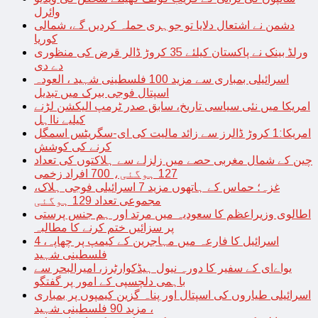
وائرل
دشمن نے اشتعال دلایا تو جوہری حملہ کردیں گے، شمالی
کوریا
ورلڈ بینک نے پاکستان کیلئے 35 کروڑ ڈالر قرض کی منظوری
دے دی
اسرائیلی بمباری سے مزید 100 فلسطینی شہید ، العودہ
اسپتال فوجی بیرک میں تبدیل
امریکا میں نئی سیاسی تاریخ، سابق صدر ٹرمپ الیکشن لڑنے
کیلیے نااہل
امریکا:1 کروڑ ڈالرز سے زائد مالیت کی ای-سگریٹس اسمگل
کرنے کی کوشش
چین کے شمال مغربی حصے میں زلزلے سے ہلاکتوں کی تعداد
127 ہوگئی، 700 افراد زخمی
غزہ؛ حماس کے ہاتھوں مزید 7 اسرائیلی فوجی ہلاک،
مجموعی تعداد 129 ہوگئی
اطالوی وزیراعظم کا سعودیہ میں مرتد اور ہم جنس پرستی
پر سزائیں ختم کرنے کا مطالبہ
اسرائیل کا فارعہ میں مہاجرین کے کیمپ پر چھاپہ، 4
فلسطینی شہید
یواےای کے سفیر کا دورہ نیول ہیڈکوارٹرز، امیرالبحر سے
باہمی دلچسپی کے امور پر گفتگو
اسرائیلی طیاروں کی اسپتال اور پناہ گزین کیمپوں پر بمباری
، مزید 90 فلسطینی شہید