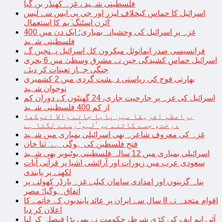
فلسطینی شہید ، غزہ کھنڈر بن گیا
اسرائیل کا حماس کیخلاف لیزر اور جی پی ایس سے لیس
‘آئرن اسٹنگ’ بم کا استعمال
غزہ پر اسرائیل کی وحشیانہ بمباری؛ ایک دن میں 400
فلسطینی شہید
فرانسیسی صدر ایمانوئل میکرون کل اسرائیل پہنچیں گے
اسرائیل حماس کشیدگی چین نے مشرق وسطیٰ میں 6 بحری
جنگی جہاز تعینات کر دیئے
بھارتی فوج کی ریاستی دہشت گردی میں 2 کشمیری
نوجوان شہید
اسرائیل کی غزہ پر جارحیت جاری، 24 گھنٹوں کے دوران کم
از کم 400 فلسطینی شہید
براعظم افریقا میں پایا جانے والا انوکھا
درخت، جسے کاٹنے پر ’لہو‘ رسنے لگتا ہے
غزہ کی معروف شاعرہ بھی اسرائیلی بمباری میں شہید
فتح فلسطین کی ہوگی ہے: ثنا خان
اسرائیلی بمباری میں 12 سالہ فلسطینی یوٹیوبر بھی شہید
سعودی عرب میں زیورات اور آرائشی اشیا پر قرآنی آیات
لکھنے پر پابندی
پناہ گزینوں اور امدادی سامان کیلیے غزہ بارڈر کھولنے پر
اتفاق ہوگیا؛ مصر
اقوام متحدہ نے 8 سال سے ایران پر عائد پابندیوں کے خاتمے کا
اعلان کر دیا
آئی ایم ایف کی کڑی شرط، حکومت نے بھی بڑا فیصلہ کر لیا