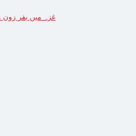
غزہ میں بفر زون م