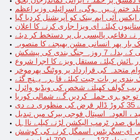
د ختم نہیں ہوگی، اسرائیلی وزیراعظم
یکس آئی ایم بینک کو آپریشنل کردیا گیا
ستانیوں کیلئے ای ویزا جاری کرنے کا اعلان
نے دفاعی پالیسی بل پر دستخط کر دیئے
رہائش کیلئے مستقل ویزے کا اجرا شروع
بندی پر بات چیت کیلئے قاہرہ پہنچ گئے
ریب گولف کھیلتے شخص کی ویڈیو وائرل
 تو جوہری حملہ کردیں گے، شمالی کوریا
 دی
ابق صدر ٹرمپ الیکشن لڑنے کیلیے نااہل
7 افراد زخمی