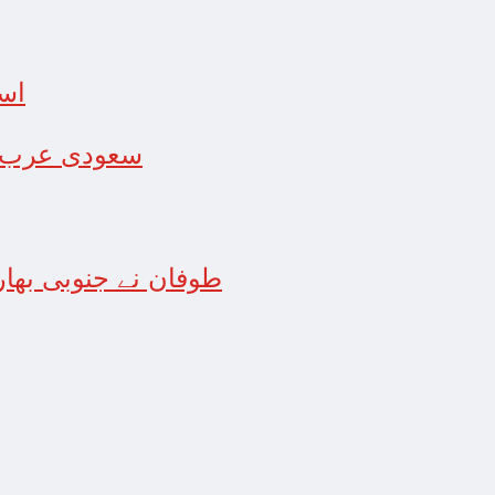
< >
سعودی عرب کی اپنے شہر
طوفان نے جنوبی بھار