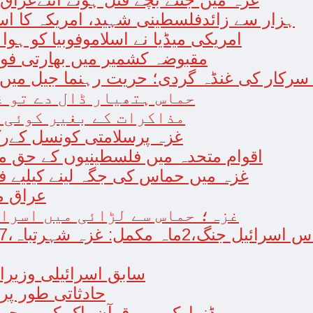
18 ہزار سے زائدفلسطینی شہید، امریکہ کا ا
امریکی میڈیا نے اسلاموفوبیا کو ہوا 
مقبوضہ کشمیر میں بھارتی فو
رکار کی غنڈہ گردی؛ حریت رہنما جیل میں او
حماس ہتھیار ڈال دے تو غ
مذاکرات کے بغیر کوئی 
غزہ پرسلامتی کونسل کےرک
اقوام متحدہ میں فلسطینیوں کے حق میں 5 قراردادیں منظور؛ امریکا غیر
غزہ میں حماس کی جگہ لینے کیلیے فل
عراق م
غزہ؛ حماس سے لڑائی میں اسرائی
 جنگ،2ماہ مکمل: غزہ شہرتباہ،7ہزاربچوں سمیت16ہزارفلسطینی شہید
سابق اسرائیلی وزیراع
حادثاتی طور پر 
ڈنمارک میں قرآن پاک کی بےحرم