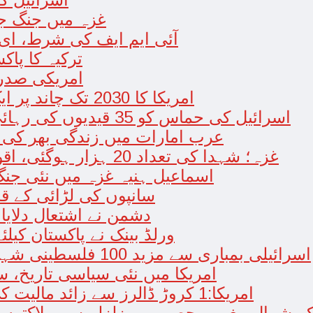
غزہ میں جنگ جل
آئی ایم ایف کی شرط، ای ا
ترکیہ کا پاک
امریکی صدر 
امریکا کا 2030 تک چاند پر ایک بار پھر انسانی مشن بھیجنے کا منصوبہ
اسرائیل کی حماس کو 35 قیدیوں کی رہائی کے بدلے 7 روزہ جنگ بندی کی پیشکش
عرب امارات میں زندگی بھر کی 
غزہ؛ شہدا کی تعداد 20 ہزار ہوگئی، اقوام متحدہ کی قرارداد پر ووٹنگ پھرموخر
اسماعیل ہنیہ غزہ میں نئی جنگ 
سانپوں کی لڑائی کے ق
دشمن نے اشتعال دلایا
ورلڈ بینک نے پاکستان کیلئے 35 کروڑ ڈالر قرض کی منظوری دے
اسرائیلی بمباری سے مزید 100 فلسطینی شہید ، العودہ اسپتال فوجی بیرک میں تبدیل
امریکا میں نئی سیاسی تاریخ، س
امریکا:1 کروڑ ڈالرز سے زائد مالیت کی ای-سگریٹس اسمگل کرنے کی کوشش
شمال مغربی حصے میں زلزلے سے ہلاکتوں کی تعداد 127 ہوگئی، 00