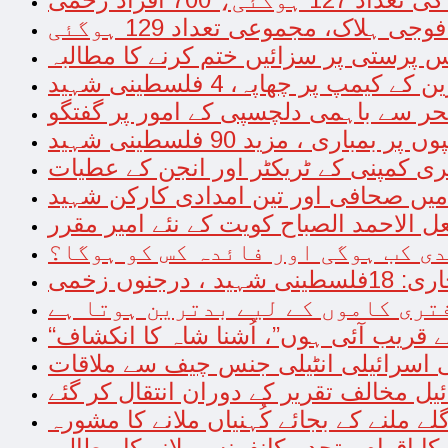
 پرستی پر سزائیں ختم کرنے کا مطالبہ
مپ پر چھاپہ، 4 فلسطینی شہید
لبحر سے باہمی دلچسپی کے امور پر گفتگو
ری ، مزید 90 فلسطینی شہید
ی کمپنی کے ٹریکٹر اور انجن کے عطیات
میں صحافی اور تین امدادی کارکن شہید
 الاحمد الصباح کویت کے نئے امیر مقرر
دی کب ہوگی اور فائدہ کس کو ہوگا؟
فتری کاموں کے لیے بدترین ہوتا ہے
ے قریب آئی ہوں”، اُشنا شاہ کا انکشاف
 اسرائیلی انٹیلی جنس چیف سے ملاقات
یل مخالف تقریر کے دوران انتقال کر گئے
 ملنے کے بجائے کُہنیاں ملانے کا مشورہ
 اقوام متحدہ کانفرنس بلانے کا مطالبہ