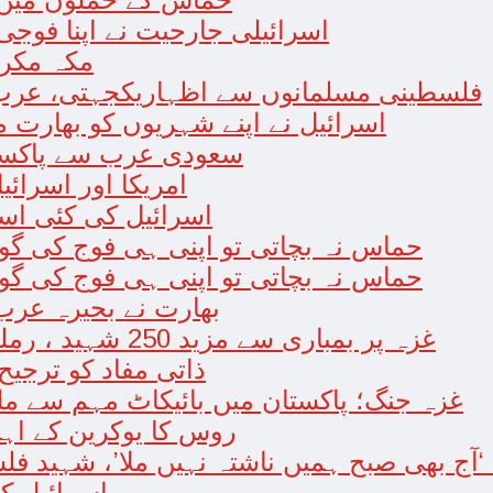
اسرائیلی جارحیت نے اپنا فوجی
مکہ مکرم
فلسطینی مسلمانوں سے اظہاریکجہتی، عرب 
اسرائیل نے اپنے شہریوں کو بھارت 
سعودی عرب سے پاکستان
امریکا اور اسرائ
اسرائیل کی کئی اس
حماس نہ بچاتی تو اپنی ہی فوج کی گولہ
حماس نہ بچاتی تو اپنی ہی فوج کی گولہ
بھارت نے بحیرہ عرب میں 3 جنگی بحری جہاز تع
غزہ پر بمباری سے مزید 250 شہید ، رملہ میں خاتون فلسطینی سیاستدان گرفتار
ذاتی مفاد کو ترجیح دینے پر3 افغان کرکٹرز
غزہ جنگ؛ پاکستان میں بائیکاٹ مہم سے مل
روس کا یوکرین کے اہم
 ‘آج بھی صبح ہمیں ناشتہ نہیں ملا’، شہید 
اسرائیل ک