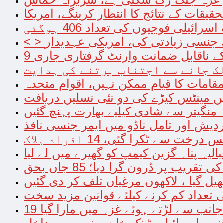
قات کے نتائج کا انتظار کرینگے، امریکا
ئیلی فوجیوں کی تعداد 406 ہوگئی
تھ جنسی زیادتی کی، امریکی عہدیدار
امات کا قیام ممکن نہیں، اقوام متحدہ
میں مینٹس کیڑے کی دو نئی نسلیں دریافت
 منگیتر سے شادی کیلیے بھارت پہنچ گئیں
ردیش اور تامل ناڈو میں ایمر جنسی نافذ
خت سے ٹکرا گئی، 14 افراد ہلاک
الیہ پناہ گزین کیمپ کو گھیرے میں لے لیا
یب پر ڈرون گرا دیا؛ 85 جاں بحق
ھیل گیا ، لاکھوں مرغیاں تلف کر دی گئیں
کی تعداد کم کرنے کیلئے قوانین مزید سخت
جانب سے لڑتے ہوئے غزہ میں مارا گیا