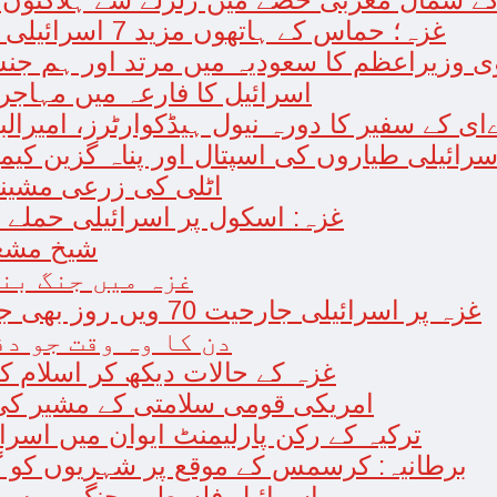
غزہ؛ حماس کے ہاتھوں مزید 7 اسرائیلی فوجی ہلاک، مجموعی تعداد 129 ہوگئی
ی وزیراعظم کا سعودیہ میں مرتد اور ہم جنس
اسرائیل کا فارعہ میں مہاجرین کے کی
ےای کے سفیر کا دورہ نیول ہیڈکوارٹرز، امیرا
سرائیلی طیاروں کی اسپتال اور پناہ گزین کیمپوں پر بمبا
اٹلی کی زرعی مشینر
غزہ: اسکول پر اسرائیلی حملے 
شیخ مشعل
غزہ میں جنگ بن
غزہ پر اسرائیلی جارحیت 70 ویں روز بھی جاری: 18فلسطینی شہید ، درجنوں زخمی
دن کا وہ وقت جو د
“غزہ کے حالات دیکھ کر اسلام ک
امریکی قومی سلامتی کے مشیر کی
ترکیہ کے رکن پارلیمنٹ ایوان میں اسرائ
برطانیہ: کرسمس کے موقع پر شہریوں کو گلے
اسرائیل فلسطین جنگ، روس کا