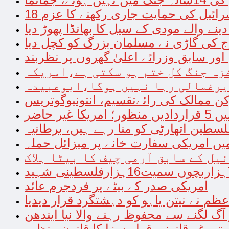
سرائیل کی حمایت جاری رکھنے کا عزم
دینے والے مودی کے سیل کا بھانڈا پھوڑ دیا
ج کی گاڑی نے مسلمان بزرگ کو کچل دیا
ر سابق وزرائے اعلیٰ گھروں پر نظربند
زہ جنگ کل ختم ہو سکتی ہے،امریکہ
یرغمالی رہا نہیں ہوگا،ابوعبیدہ
ن ممالک کی رائےتقسیم، انتونیوگوتریس
 حاضر
سطین اتھارٹی کو منا رہے ہیں، برطانیہ
یں امریکی سفارت خانے پر میزائل حملہ
ل کے سابق آرمی چیف کا بیٹا ہلاک
امریکی صدر کے بیٹے پر فردجرم عائد
ظم نے نیتن یاہو کو دہشتگرد قرار دیدیا
آگ لگنے سے محفوظ رہنے والا نیا ایندھن
تی غیرقانونی قرار،سزا کا قانون منظور