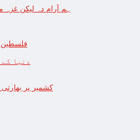
ہم آرام دہ لیکن غزہ می
فلسطین پر
دنیا کے 
کشمیر پر بھارتی 