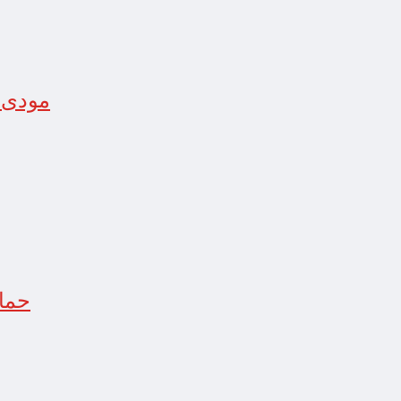
مودی س
حماس اسرائیل