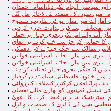
 اور سیاسی انجام لکھ دیا،اسامہ حمدان
ہ میں سونے کے متعدد نئے ذخائر مل گئے
امارات میں سال نو کی تقاریب منسوخ
میں محتاط رہنے کی ہدایات جاری کردیں
 آنے والے امریکی بحری جہاز پر حملہ
یل کا حماس کو جڑ سے ختم کرنے پر اتفاق
لامی ممالک سے جنگ چھیڑنے کی دھمکی
 باری میں مارے جاتے، اسرائیلی خواتین
 باری میں مارے جاتے، اسرائیلی خواتین
ینات کر دیئے
 کیخلاف کارروائی
ٹی نیشنل کمپنیوں کو بھاری مالی نقصان
 اسٹریٹجک شہر پر قبضہ کرنے کا دعویٰ
فلسطینی بچی کی ڈائری کے صفحات وائرل
ا دمشق پر حملہ، ایرانی کمانڈرجاں بحق