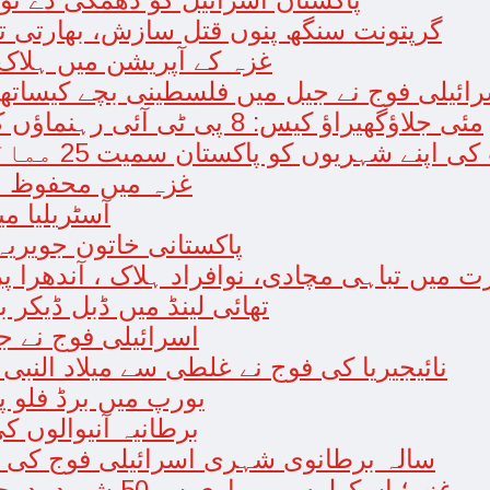
گرپتونت سنگھ پنوں قتل سازش، بھارتی تحقی
غزہ کے آپریشن میں ہلاک اسرا
 اسرائیلی فوج نے جیل میں فلسطینی بچے کیسا
9 مئی جلاؤگھیراؤ کیس: 8 پی ٹی آئی رہنماؤں کے ناقابل ضمانت وارنٹ گرفتاری جاری
یوں کو پاکستان سمیت 25 ممالک جانے سے اجتناب برتنے کی ہدایت
غزہ میں محفوظ مق
آسٹریلیا 
پاکستانی خاتون جویریہ
ت میں تباہی مچادی، نوافراد ہلاک ، آندھرا پ
تھائی لینڈ میں ڈبل ڈیکر بس در
اسرائیلی فوج نے جب
نائیجیریا کی فوج نے غلطی سے میلاد النبی کی تقر
یورپ میں برڈ فلو پ
برطانیہ آنیوالوں 
19 سالہ برطانوی شہری اسرائیلی فوج کی 
غزہ؛ اسکولوں پربمباری سے50 شہید، درجنوں اسرائیلی ٹینک خان یونس میں داخل