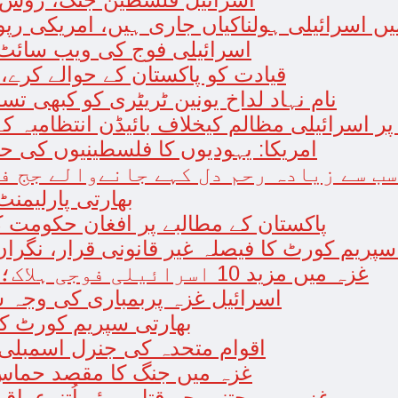
ں اسرائیلی ہولناکیاں جاری ہیں، امریکی رپو
اسرائیلی فوج کی ویب سائٹ 
افغان حکومت TTP قیادت کو پاکستان کے حوال
نام نہاد لداخ یونین ٹریٹری کو کبھی تس
 اسرائیلی مظالم کیخلاف بائیڈن انتظامیہ کے
امریکا: یہودیوں کا فلسطینیوں کی 
سب سے زیادہ رحم دل کہے جانےوالے جج ف
بھارتی پارلیمنٹ
پاکستان کے مطالبے پر افغان حکومت ک
سپریم کورٹ کا فیصلہ غیر قانونی قرار، نگران
غزہ میں مزید 10 اسرائیلی فوجی ہلاک؛ 2 یرغمالی فوجیوں کی لاشیں بھی برآمد
اسرائیل غزہ پربمباری کی وجہ 
بھارتی سپریم کورٹ کے
اقوام متحدہ کی جنرل اسمبلی 
غزہ میں جنگ کا مقصد حماس 
غزہ میں جتنے بچے قتل ہوئے اُتنےعراق کی 14سالہ جنگ میں نہیں ہوئے،