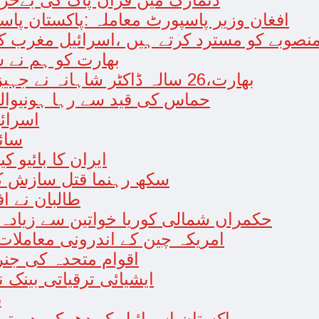
افغان وزیر پاسپورٹ معاملہ :پاکستان پاس
نصوبے کو مسترد کرتے ہیں ،اسرائیل مغرب کا
بھارت کو ہم نے 
بھارت،26 سالہ ڈاکٹر شاہانہ نے جہیز کے تقاضے پر اپنی زندگی کا خاتمہ کر لیا
حماس کی قید سے رہا ہونیوالے
اسرائی
سائی
ایران کا بائیو 
سکھ رہنما قتل سازش کی
طالبان نے اف
حکمراں شمالی کوریا خواتین سے زیادہ ب
امریکہ چین کے اندرونی معاملات
اقوام متحدہ کی جنر
ایشیائی ترقیاتی بینک
ی
پاکستان اسرائیل کو دھمکی دے ت