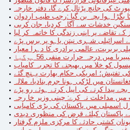
پورٹ کی جانچ پڑتال کرے گا، دفتر خارجہ
 بگڑا ہوا بچہ بن گیا :رجب طیب اردوان
سنگین خدشات سے آگاہ کردیا، جان کربی
 اسرائیلی شہری نیتن یاہو پر برس پڑے
لی بربریت، عالمی برادری کا دہرا معیار
بیریا میں درجہ حرارت منفی 56 ہوگیا
کیپسول کو خلا میں بھیجنے کا تجربہ کامیاب
 تفتیش؛ امریکی حکام بھارت پہنچ گئے
غانستان میں لڑکی ہونا جرم بنادیا، ملالہ
چے پیدا کرنے کی اپیل کرتے ہوئے رو پڑے
 میں مداخلت نہ کرے: چینی وزیر خا رجہ
ل اسمبلی میں پاکستان کی بڑی کامیابی
 نے پاکستان کیلئے قرض کی منظوری دیدی
ونان کشتی حادثے کا مرکزی ملزم گرفتار
و غزہ جنگ رک سکتی ہے، سربراہ حماس