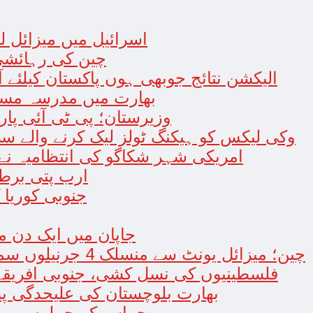
اسرائیل میں میزائل لگن
چین کی رہائشی عمار
الیکشن نتائج جوبھی ہوں پاکستان کیلئے 
بھارت میں مدرسہ مسمار؛ 4 مسلمان جاں بحق اور
وزیرستان؛ پی ٹی آئی پارل
وکی لیکس کو ہیکنگ ٹولز لیک کرنے والے سی آئی ا
امریکی شہر شکاگو کی انتظامیہ نے 
ارب پتی برطان
جنوبی کوریا 
جاپان میں ایک دن میں زلزلے کے 155
چین؛ میزائل یونٹ سے منسلک 4 جرنیلوں سمیت 9 فوجی اہلکارپارلیمنٹ سے برطرف
فلسطینیوں کی نسل کشی، جنوبی افریقہ 
بھارت بلوچستان کی علیحدگی پس
حماس کے حملوں میں 7 اسرائیلی گاڑیاں تباہ، 3 صہیونی ہل