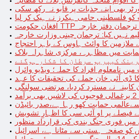
رٹر بھی اپنے جذبات پر قابو نہ رکھ سکی
کو فلسطینی حامی ہیکرز نے ہیک کر لیا
ے کرے، ترجمان دفتر خارجہ
لیم نہیں کیا: ترجمان چینی وزارت خارجہ
 ملازمین کا وائٹ ہاوس کے باہر احتجاج
حمایت میں مظاہرہ، مرکزی شاہراہ بلاک
رینک کیپریو سرطان کا شکار ہوگئے
 میں نامعلوم افراد کا حملہ؛ ویڈیو وائرل
ا ڈی آئی خان حملے کی تحقیقات کا عہد
 کابینہ نے مسترد کردیا، مرتضی سولنگی
سےعالمی حمایت کھو رہا ہے،صدر بائیڈن
 فیصلے پر او آئی سی کا اظہارِ تشویش
میں فوری جنگ بندی کی قرارداد منظور
کو صفحہ ہستی سے مٹانا ہے، اسرائیل
 جمائما