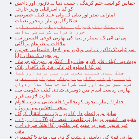
حماس کو ایسے ختم کرینگے ، جیسے دنیا نے نازیوں اور داعش
کو کیا ، اسرائیلی وزیر خارجہ
اماراتی صدر اور دبئی کے ولی عہد کیلئے خصوصی
شکارگاہیں تیار، رینجرز تعینات
غیر ملکی تارکین کو انخلا پر طبی امداد اور
خوراک فراہم کرنے کی ہدایت
پی ٹی آئی کے سینئر رہنما کی بھارتی فوجی آفیسرز سے
ملاقات منظرعام پر آگئی
اسرائیلی ٹک ٹاکرز نے اپنی ویڈیوز میں لاچار فلسطینی خواتین
اور بچوں کا مذاق اُڑایا
ووٹ دینے کیلئے فائر الارم بجانے والے کانگرس مین کو جرمانہ
امریکا:نامعلوم افرادکی فائرنگ،5افرادہلاک
جنگ بندی کیلئے مغرب غزہ میں مزید اور کیا
کرانا چاہتا ہے؟اردوان جنگ بندی کیلئے مغرب
غزہ میں مزید اور کیا کرانا چاہتا ہے؟اردوان
بھارتی ریاست آسام میں دوسری شادی کیلیے حکومت سے
اجازت لازمی قرار
خدارا ! ہمارے بچوں کو بچالیں؛ فلسطینی مندوب اقوام
متحدہ اجلاس میں رو پڑے
سابق وزیراعظم دل کا دورہ پڑنے سے انتقال کرگئے
مقبوضہ کشمیر پر بھارتی غاصبانہ قبضے کو 76 سال ہوگئے
غیر قانونی طور پر مقیم غیر ملکیوں کا انخلا، صرف 4دن
باقی
بھارتی فوج کی ریاستی دہشت گردی میں مزید 5 کشمیری