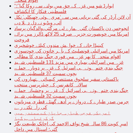
اقوام متحدہ
“ایوارڈ شو میں غزہ کے حق میں بولنے سے روکا گیا”؛
فلسطینی فنکار کا انکشاف
آن لائن آرڈر کی گئی بریانی میں سے ‘مری ہوئی چھپکلی’ نکل
آئی، ویڈیو نے دل دہلا دیے
انجوجس دن پاکستان گئی ہمارے لیے مرگئی،والدگیان پرساد
امریکا میں خوبصورت جزیرہ صرف 25 لاکھ ڈالرز میں برائے
فروخت
کینیڈا جانے کے خواہش مندوں کیلئے خوشخبری
امریکا میں اسرائیلی قونصلیٹ کے باہر خاتون کی خودسوزی
اقوام متحدہ کا پھر غزہ میں فوری جنگ بندی کا مطالبہ
غزہ میں اسرائیلی بمباری میں مزید 131 فلسطینی شہید
جنگ بندی ختم ہوتے ہی اسرئیل کے غزہ پر دوبارہ حملے،
بچوں سمیت 37 فلسطینی شہید
پاکستانی سفیر سلجوق مستنصر کیمیائی ہتھیاروں کی
سالانہ کانفرنس کے چیئرپرسن منتخب
جنگ بندی ختم ہوتے ہی اسرائیل کے غزہ پر وحشیانہ حملے،
بچوں سمیت 32 فلسطینی شہید
جرمن صدر طیارے کے دروازے پر آدھے گھنٹے قطری میزبانوں
کی راہ تکتے رہے
امریکی فوجی طیارہ جاپان کے سمندر میں
گرکرتباہ ہوگیا
امیرِ کویت 86 سالہ شیخ نواف الاحمد کی اچانک طبیعت بگڑ
گئی؛ اسپتال میں داخل