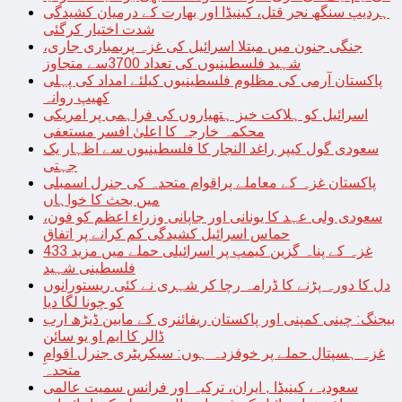
ہردیپ سنگھ نجر قتل، کینیڈا اور بھارت کے درمیان کشیدگی
شدت اختیار کرگئی
جنگی جنون میں مبتلا اسرائیل کی غزہ پربمباری جاری،
شہید فلسطینیوں کی تعداد 3700سے متجاوز
پاکستان آرمی کی مظلوم فلسطینیوں کیلئے امداد کی پہلی
کھیپ روانہ
اسرائیل کو ہلاکت خیز ہتھیاروں کی فراہمی پر امریکی
محکمہ خارجہ کا اعلیٰ افسر مستعفی
سعودی گول کیپر راغد النجار کا فلسطینیوں سے اظہار یک
جہتی
پاکستان غزہ کے معاملے پراقوام متحدہ کی جنرل اسمبلی
میں بحث کا خواہاں
سعودی ولی عہد کا یونانی اور جاپانی وزراء اعظم کو فون،
حماس اسرائیل کشیدگی کم کرانے پر اتفاق
غزہ کے پناہ گزین کیمپ پر اسرائیلی حملے میں مزید 433
فلسطینی شہید
دل کا دورہ پڑنے کا ڈرامہ رچا کر شہری نے کئی ریستورانوں
کو چونا لگا دیا
بیجنگ: چینی کمپنی اور پاکستان ریفائنری کے مابین ڈیڑھ ارب
ڈالر کا ایم او یو سائن
غزہ ہسپتال حملے پر خوفزدہ ہوں: سیکریٹری جنرل اقوامِ
متحدہ
سعودیہ، کینیڈا , ایران، ترکیہ اور فرانس سمیت عالمی