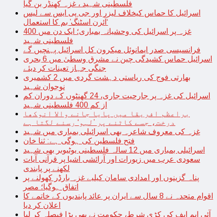
فلسطینی شہید ، غزہ کھنڈر بن گیا
اسرائیل کا حماس کیخلاف لیزر اور جی پی ایس سے لیس
‘آئرن اسٹنگ’ بم کا استعمال
غزہ پر اسرائیل کی وحشیانہ بمباری؛ ایک دن میں 400
فلسطینی شہید
فرانسیسی صدر ایمانوئل میکرون کل اسرائیل پہنچیں گے
اسرائیل حماس کشیدگی چین نے مشرق وسطیٰ میں 6 بحری
جنگی جہاز تعینات کر دیئے
بھارتی فوج کی ریاستی دہشت گردی میں 2 کشمیری
نوجوان شہید
اسرائیل کی غزہ پر جارحیت جاری، 24 گھنٹوں کے دوران کم
از کم 400 فلسطینی شہید
براعظم افریقا میں پایا جانے والا انوکھا
درخت، جسے کاٹنے پر ’لہو‘ رسنے لگتا ہے
غزہ کی معروف شاعرہ بھی اسرائیلی بمباری میں شہید
فتح فلسطین کی ہوگی ہے: ثنا خان
اسرائیلی بمباری میں 12 سالہ فلسطینی یوٹیوبر بھی شہید
سعودی عرب میں زیورات اور آرائشی اشیا پر قرآنی آیات
لکھنے پر پابندی
پناہ گزینوں اور امدادی سامان کیلیے غزہ بارڈر کھولنے پر
اتفاق ہوگیا؛ مصر
اقوام متحدہ نے 8 سال سے ایران پر عائد پابندیوں کے خاتمے کا
اعلان کر دیا
آئی ایم ایف کی کڑی شرط، حکومت نے بھی بڑا فیصلہ کر لیا