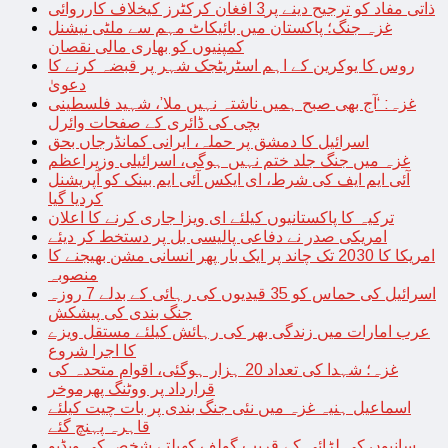
ذاتی مفاد کو ترجیح دینے پر3 افغان کرکٹرز کیخلاف کارروائی
غزہ جنگ؛ پاکستان میں بائیکاٹ مہم سے ملٹی نیشنل
کمپنیوں کو بھاری مالی نقصان
روس کا یوکرین کے اہم اسٹریٹجک شہر پر قبضہ کرنے کا
دعویٰ
غزہ: ‘آج بھی صبح ہمیں ناشتہ نہیں ملا’، شہید فلسطینی
بچی کی ڈائری کے صفحات وائرل
اسرائیل کا دمشق پر حملہ، ایرانی کمانڈرجاں بحق
غزہ میں جنگ جلد ختم نہیں ہوگی، اسرائیلی وزیراعظم
آئی ایم ایف کی شرط، ای ایکس آئی ایم بینک کو آپریشنل
کردیا گیا
ترکیہ کا پاکستانیوں کیلئے ای ویزا جاری کرنے کا اعلان
امریکی صدر نے دفاعی پالیسی بل پر دستخط کر دیئے
امریکا کا 2030 تک چاند پر ایک بار پھر انسانی مشن بھیجنے کا
منصوبہ
اسرائیل کی حماس کو 35 قیدیوں کی رہائی کے بدلے 7 روزہ
جنگ بندی کی پیشکش
عرب امارات میں زندگی بھر کی رہائش کیلئے مستقل ویزے
کا اجرا شروع
غزہ؛ شہدا کی تعداد 20 ہزار ہوگئی، اقوام متحدہ کی
قرارداد پر ووٹنگ پھرموخر
اسماعیل ہنیہ غزہ میں نئی جنگ بندی پر بات چیت کیلئے
قاہرہ پہنچ گئے
سانپوں کی لڑائی کے قریب گولف کھیلتے شخص کی ویڈیو