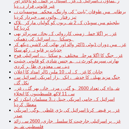
رہنماؤں نےاسرائیل کے غزہ اسپتال پر حملے کو ناجائز اور
غیر قانونی قرار دے دیا
برطانیہ میں طوفان “بابت” کی وارننگ، محکمہ موسمیات نے
تیز رفتار ہوائوں سے خبردار کردیا
بیلجیئم میں سویڈن کے 2 شہریوں کو گولیاں مارکر ہلاک
کردیا گیا
غزہ پر اگلا حملہ زمینی کارروائی کے بجائے سرپرائز بھی
ہوسکتا ہے، اسرائیل کی دھمکی
غزہ میں دوران ڈیوٹی ڈاکٹر والد اور بھائی کی لاشیں دیکھ کر
جذبات پر قابو نہ رکھ سکا
غزہ جنگ کا اگلا مرحلہ مختلف ہو سکتا ہے، اسرائیلی فوج
بھارتی سپریم کورٹ نے ہم جنس شادی کو قانونی حیثیت
دینے سے معذوری ظاہر کردی
جاپان کا غزہ کے لیے 10 ملین ڈالر امداد کا اعلان
جنگ مزید پھیلنے کا خدشہ ، ایک ہزار امریکی اسرائیل سے
نکل گئے
شہداء کی تعداد 2600 ہو گئی ، مردہ خانے بھر گئے ، غزہ
سے 11 لاکھ فلسطینیوں کا انخلاء
اسرائیل کے حامی امریکی چینل نے3 مسلمان اینکرز کو
معطل کردیا
غزہ پر قبضہ کرنا اسرائیل کی بڑی غلطی ہوگی: امریکی
صدر
غزہ پر اسرائیلی جارحیت کا سلسلہ جاری، 2600 سے زائد
فلسطینی شہید