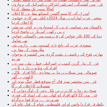
غزہ میں کشیدگی، ایمریٹس ایئرلائن نےاسرائیل کی پروازوں
کو30 نومبر تک معطل کردیا
اوپن اے آئی کا سیم آلٹمین کیساتھ معاہدے کا اعلان
متحدہ عرب امارات نے سال 2024ء کیلئے سرکاری چھٹیوں
کا اعلان کردیا
پاکستان میں سیاسی عہدے کے امیدواروں پر کوئی پوزیشن
نہیں رکھتے: امریکہ نے واضح کردیا
دنیا کی 100 بااثر خواتین کی فہرست میں پاکستانی خواتین
بھی شامل
سعودی عرب کی پانچ بڑی کمپنیوں سے ہزاروں نئی
ملازمتوں کے معاہدے
بھارتی فوج کی ریاستی دہشت گردی میں کشمیری نوجوان
شہید
غزہ کے پناہ گزین کیمپ پر اسرائیلی حملہ، ملبے میں دبے
افراد کی ویڈیو نے دل دہلا دیے
صومالیہ میں سیلاب نے تباہی مچا دی ، 50 افراد ہلاک ،
لاکھوں بے گھر
غزہ میں مختصر سیز فائر آج متوقع،قطر جنگ بندی اور
تفصیلات کا اعلان کرے گا
شیخ زید روڈ پر کاریں نہیں بلکہ دبئی کے لوگ دوڑیں گے
غزہ میں 22 لاکھ افراد کو کھانے پینے کی امداد کی فوری
ضرورت ہے: ورلڈ فوڈ پروگرام
یکطرفہ قراردا واپس لو اور فلسطینی عوام کے قتل عام کی