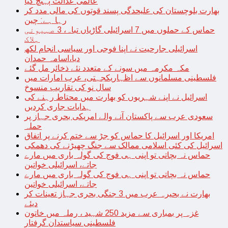
عالمی عدالت پہنچ گیا
بھارت بلوچستان کی علیحدگی پسند قوتوں کی مالی مدد کر
رہا ہے: چین
حماس کے حملوں میں 7 اسرائیلی گاڑیاں تباہ، 3 صہیونی
ہلاک
اسرائیلی جارحیت نے اپنا فوجی اور سیاسی انجام لکھ
دیا،اسامہ حمدان
مکہ مکرمہ میں سونے کے متعدد نئے ذخائر مل گئے
فلسطینی مسلمانوں سے اظہاریکجہتی، عرب امارات میں
سال نو کی تقاریب منسوخ
اسرائیل نے اپنے شہریوں کو بھارت میں محتاط رہنے کی
ہدایات جاری کردیں
سعودی عرب سے پاکستان آنے والے امریکی بحری جہاز پر
حملہ
امریکا اور اسرائیل کا حماس کو جڑ سے ختم کرنے پر اتفاق
اسرائیل کی کئی اسلامی ممالک سے جنگ چھیڑنے کی دھمکی
حماس نہ بچاتی تو اپنی ہی فوج کی گولہ باری میں مارے
جاتے، اسرائیلی خواتین
حماس نہ بچاتی تو اپنی ہی فوج کی گولہ باری میں مارے
جاتے، اسرائیلی خواتین
بھارت نے بحیرہ عرب میں 3 جنگی بحری جہاز تعینات کر
دیئے
غزہ پر بمباری سے مزید 250 شہید ، رملہ میں خاتون
فلسطینی سیاستدان گرفتار