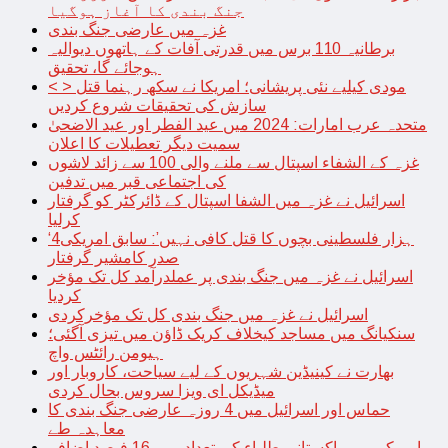
جنگ بندی کا آغاز ہوگیا
غزہ میں عارضی جنگ بندی
برطانیہ 110 برس میں قدرتی آفات کے ہاتھوں دیوالیہ
ہوجائے گا، تحقیق
< > مودی کیلیے نئی پریشانی؛ امریکا نے سکھ رہنما قتل
سازش کی تحقیقات شروع کردیں
متحدہ عرب امارات: 2024 میں عید الفطر اور عید الاضحیٰ
سمیت دیگر تعطیلات کا اعلان
غزہ کے الشفاء اسپتال سے ملنے والی 100 سے زائد لاشوں
کی اجتماعی قبر میں تدفین
اسرائیل نے غزہ میں الشفا اسپتال کے ڈائرکٹر کو گرفتار
کرلیا
‘4ہزار فلسطینی بچوں کا قتل کافی نہیں’: سابق امریکی
صدر کامشیر گرفتار
اسرائیل نے غزہ میں جنگ بندی پر عملدرآمد کل تک مؤخر
کردیا
اسرائیل نے غزہ میں جنگ بندی کل تک مؤخرکردی
سنکیانگ میں مساجد کیخلاف کریک ڈاؤن میں تیزی آگئی؛
ہیومن رائٹس واچ
بھارت نے کینیڈین شہریوں کے لیے سیاحت، کاروبار اور
میڈیکل ای ویزا سروس بحال کردی
حماس اور اسرائیل میں 4 روزہ عارضی جنگ بندی کا
معاہدہ طے
امریکہ میں پاکستانی طلباء کی تعداد میں 16 فیصد اضافہ