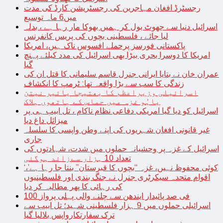
رجسٹرڈ افغان مہاجرین کی رجسٹریشن کارڈ کی مدت
میں6 ماہ توسیع
اسرائیل دنیا سے جھوٹ بول کر ہمیں بھوکا مار رہا ہے ، بدلہ
لیا جائے ، فلسطینی بچوں کی پریس کانفرنس
پاکستانی فورسز پرحملے افسوس ناک ہیں، امریکا
امریکا کا دوسرا بحری بیڑا بھی اسرائیل کی مدد کیلئے پہنچ
گیا
عمران خان نے بتایا ایرانی جنرل قاسم سلیمانی کا قتل ان کی
زندگی کا سب سے بڑا واقعہ تھا: ٹرمپ کا انکشاف
اسرائیلی وزیراعظم کا بھتیجا یائیر نیتن
یاہُو غزہ میں حماس کے ہاتھوں ہلاک
اسرائیل کو دیا گیا امریکی دفاعی نظام ناکام ، تل ابیب ہی پر
میزائل داغ دیا
غیر قانونی افغان شہریوں کی اپنے وطن واپسی کا سلسلہ
جاری
اسرائیل کے غزہ پر وحشیانہ حملوں میں شدت، شہادتوں کی
تعداد 10 ہزار سےزائد ہوگئی
‘کوئی محفوظ نہیں، غزہ “بچوں کا قبرستان” بنتا جا رہا ہے’،
اقوام متحدہ سیکرٹری جنرل نے جنگ بندی اور فلسطینیوں
کی رہائی کا پھر مطالبہ کر دیا
100 فی صد پائیدار ایندھن سے چلنے والی پہلی پرواز
اسرائیلی حملوں میں 9 ہزار فلسطینی شہید؛ تل ابیب سے
ترک سفارتکارواپس بلالیا گیا