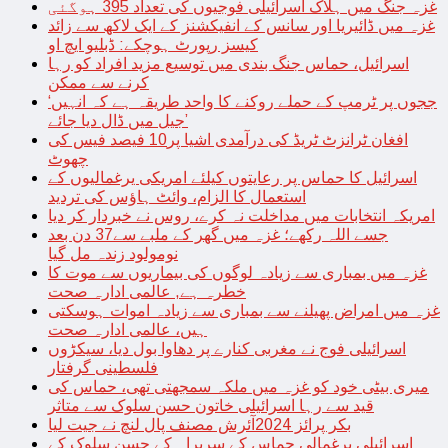
غزہ جنگ میں ہلاک اسرائیلی فوجیوں کی تعداد 395 ہوگئی
غزہ میں ڈائیریا اور سانس کے انفیکشنز کے ایک لاکھ سے زائد
کیسز رپورٹ ہوچکے: ڈبلیو ایچ او
اسرائیل، حماس جنگ بندی میں توسیع مزید افراد کو رہا
کرنے سے ممکن
‘ججوں پر ٹرمپ کے حملے روکنے کا واحد طریقہ ہے کہ انہیں
جیل میں ڈال دیا جائے’
افغان ٹرانزٹ ٹریڈ کی درآمدی اشیا پر10 فیصد فیس کی
چھوٹ
اسرائیل کا حماس پر رعایتوں کیلئے امریکی یرغمالیوں کے
استعمال کا الزام، وائٹ ہاؤس کی تردید
امریکہ انتخابات میں مداخلت نہ کرے، روس نے خبردار کر دیا
جسے اللہ رکھے؛ غزہ میں گھر کے ملبے سے37 دن بعد
نومولود زندہ مل گیا
غزہ میں بمباری سے زیادہ لوگوں کی بیماریوں سے موت کا
خطرہ ہے, عالمی ادارہ صحت
غزہ میں امراض پھیلنے سے بمباری سے زیادہ اموات ہوسکتی
ہیں، عالمی ادارہ صحت
اسرائیلی فوج نے مغربی کنارے پر دھاوا بول دیا، سیکڑوں
فلسطینی گرفتار
میری بیٹی خود کو غزہ میں ملکہ سمجھتی تھی، حماس کی
قید سے رہا اسرائیلی خاتون حسن سلوک سے متاثر
بکر پرائز 2024آئرش مصنف پال لنچ نے جیت لیا
اسرائیلی یرغمالی حماس کے سربراہ کے حسن سلوک کے