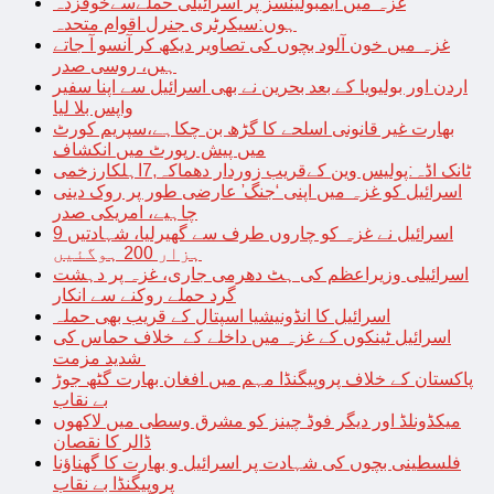
غزہ میں ایمبولینسز پر اسرائیلی حملےسےخوفزدہ
ہوں:سیکرٹری جنرل اقوام متحدہ
غزہ میں خون آلود بچوں کی تصاویر دیکھ کر آنسو آ جاتے
ہیں، روسی صدر
اردن اور بولیویا کے بعد بحرین نے بھی اسرائیل سے اپنا سفیر
واپس بلا لیا
بھارت غیر قانونی اسلحے کا گڑھ بن چکاہے،سپریم کورٹ
میں پیش رپورٹ میں انکشاف
ٹانک اڈہ:پولیس وین کےقریب زوردار دھماکہ,7اہلکارزخمی
اسرائیل کو غزہ میں اپنی ‘جنگ’ عارضی طور پر روک دینی
چاہیے، امریکی صدر
اسرائیل نے غزہ کو چاروں طرف سے گھیرلیا، شہادتیں 9
ہزار 200 ہوگئیں
اسرائیلی وزیراعظم کی ہٹ دھرمی جاری، غزہ پر دہشت
گرد حملے روکنے سے انکار
اسرائیل کا انڈونیشیا اسپتال کے قریب بھی حملہ
اسرائیل ٹینکوں کے غزہ میں داخلے کے خلاف حماس کی
شدید مزمت
پاکستان کے خلاف پروپیگنڈا مہم میں افغان بھارت گٹھ جوڑ
بے نقاب
میکڈونلڈ اور دیگر فوڈ چینز کو مشرق وسطی میں لاکھوں
ڈالر کا نقصان
فلسطینی بچوں کی شہادت پر اسرائیل و بھارت کا گھناؤنا
پروپیگنڈا بے نقاب