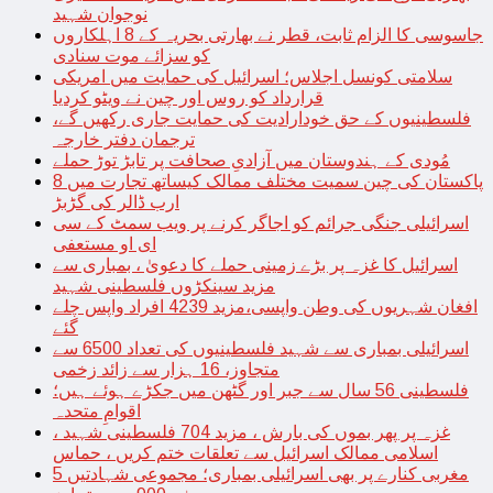
نوجوان شہید
جاسوسی کا الزام ثابت، قطر نے بھارتی بحریہ کے 8 اہلکاروں
کو سزائے موت سنادی
سلامتی کونسل اجلاس؛ اسرائیل کی حمایت میں امریکی
قرارداد کو روس اور چین نے ویٹو کردیا
فلسطینیوں کے حق خودارادیت کی حمایت جاری رکھیں گے،
ترجمان دفتر خارجہ
مُودی کے ہندوستان میں آزادیِ صحافت پر تابڑ توڑ حملے
پاکستان کی چین سمیت مختلف ممالک کیساتھ تجارت میں 8
ارب ڈالر کی گڑبڑ
اسرائیلی جنگی جرائم کو اجاگر کرنے پر ویب سمٹ کے سی
ای او مستعفی
اسرائیل کا غزہ پر بڑے زمینی حملے کا دعویٰ ، بمباری سے
مزید سینکڑوں فلسطینی شہید
افغان شہریوں کی وطن واپسی،مزید 4239 افراد واپس چلے
گئے
اسرائیلی بمباری سے شہید فلسطینیوں کی تعداد 6500 سے
متجاوز، 16 ہزار سے زائد زخمی
فلسطینی 56 سال سے جبر اور گٹھن میں جکڑے ہوئے ہیں؛
اقوامِ متحدہ
غزہ پر پھر بموں کی بارش ، مزید 704 فلسطینی شہید ،
اسلامی ممالک اسرائیل سے تعلقات ختم کریں ، حماس
مغربی کنارے پر بھی اسرائیلی بمباری؛ مجموعی شہادتیں 5