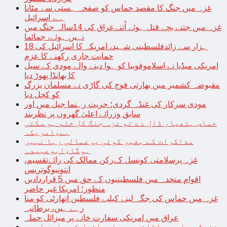
غزہ میں جنگ کا مقصد حماس کو صفحہ ہستی سے مٹانا
ہے، اسرائیل
غزہ میں جتنے بچے قتل ہوئے اُتنےعراق کی 14سالہ جنگ میں
نہیں ہوئے، جمائما
18 ہزار سے زائدفلسطینی شہید، امریکہ کا اسرائیل کی
حمایت جاری رکھنے کا عزم
امریکی میڈیا نے اسلاموفوبیا کو ہوا دینے والے مودی کے سیل
کا بھانڈا پھوڑ دیا
مقبوضہ کشمیر میں بھارتی فوج کی گاڑی نے مسلمان بزرگ
کو کچل دیا
مودی سرکار کی غنڈہ گردی؛ حریت رہنما جیل میں اور
سابق وزرائے اعلیٰ گھروں پر نظربند
حماس ہتھیار ڈال دے تو غزہ جنگ کل ختم ہو سکتی
ہے،امریکہ
مذاکرات کے بغیر کوئی یرغمالی رہا نہیں
ہوگا،ابوعبیدہ
غزہ پرسلامتی کونسل کےرکن ممالک کی رائےتقسیم،
انتونیوگوتریس
اقوام متحدہ میں فلسطینیوں کے حق میں 5 قراردادیں
منظور؛ امریکا غیر حاضر
غزہ میں حماس کی جگہ لینے کیلیے فلسطین اتھارٹی کو منا
رہے ہیں، برطانیہ
عراق میں امریکی سفارت خانے پر میزائل حملہ
غزہ؛ حماس سے لڑائی میں اسرائیل کے سابق آرمی