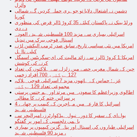
وائرل
دشمن نے اشتعال دلایا تو جوہری حملہ کردیں گے، شمالی
کوریا
ورلڈ بینک نے پاکستان کیلئے 35 کروڑ ڈالر قرض کی منظوری
دے دی
اسرائیلی بمباری سے مزید 100 فلسطینی شہید ، العودہ
اسپتال فوجی بیرک میں تبدیل
امریکا میں نئی سیاسی تاریخ، سابق صدر ٹرمپ الیکشن لڑنے
کیلیے نااہل
امریکا:1 کروڑ ڈالرز سے زائد مالیت کی ای-سگریٹس اسمگل
کرنے کی کوشش
چین کے شمال مغربی حصے میں زلزلے سے ہلاکتوں کی تعداد
127 ہوگئی، 700 افراد زخمی
غزہ؛ حماس کے ہاتھوں مزید 7 اسرائیلی فوجی ہلاک،
مجموعی تعداد 129 ہوگئی
اطالوی وزیراعظم کا سعودیہ میں مرتد اور ہم جنس پرستی
پر سزائیں ختم کرنے کا مطالبہ
اسرائیل کا فارعہ میں مہاجرین کے کیمپ پر چھاپہ، 4
فلسطینی شہید
یواےای کے سفیر کا دورہ نیول ہیڈکوارٹرز، امیرالبحر سے
باہمی دلچسپی کے امور پر گفتگو
اسرائیلی طیاروں کی اسپتال اور پناہ گزین کیمپوں پر بمباری
، مزید 90 فلسطینی شہید