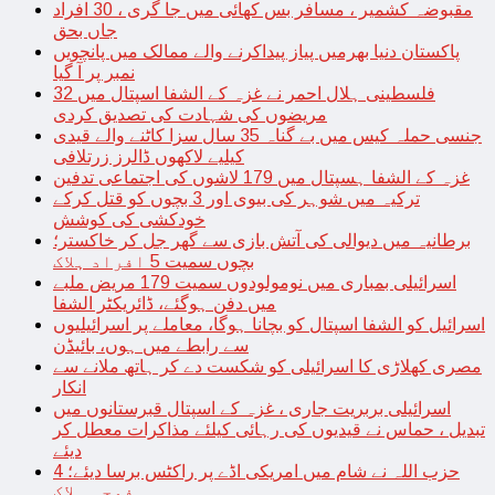
مقبوضہ کشمیر ، مسافر بس کھائی میں جا گری ، 30 افراد
جاں بحق
پاکستان دنیا بھرمیں پیاز پیداکرنے والے ممالک میں پانچویں
نمبر پر آ گیا
فلسطینی ہلال احمر نے غزہ کے الشفا اسپتال میں 32
مریضوں کی شہادت کی تصدیق کردی
جنسی حملہ کیس میں بے گناہ 35 سال سزا کاٹنے والے قیدی
کیلیے لاکھوں ڈالرز زرتلافی
غزہ کے الشفا ہسپتال میں 179 لاشوں کی اجتماعی تدفین
ترکیہ میں شوہر کی بیوی اور 3 بچوں کو قتل کرکے
خودکشی کی کوشش
برطانیہ میں دیوالی کی آتش بازی سے گھر جل کر خاکستر؛
بچوں سمیت 5 افراد ہلاک
اسرائیلی بمباری میں نومولودوں سمیت 179 مریض ملبے
میں دفن ہوگئے، ڈائریکٹر الشفا
اسرائیل کو الشفا اسپتال کو بچانا ہوگا، معاملے پر اسرائیلیوں
سے رابطے میں ہوں، بائیڈن
مصری کھلاڑی کا اسرائیلی کو شکست دے کر ہاتھ ملانے سے
انکار
اسرائیلی بربریت جاری ، غزہ کے اسپتال قبرستانوں میں
تبدیل ، حماس نے قیدیوں کی رہائی کیلئے مذاکرات معطل کر
دیئے
حزب اللہ نے شام میں امریکی اڈے پر راکٹس برسا دیئے؛ 4
فوجی ہلاک