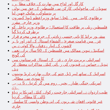
کارگل اور لداخ میں بھارت کے خلاف مظاہرے
سویڈن کی ماحولیاتی کارکن سے فلسطین کے حق میں بولنے
پر بدسلوکی، مائیک چھین لیا
برطانوی کابینہ میں ہلچل؛ سابق وزیراعظم ڈیوڈ کیمرون
وزیر خارجہ مقرر
فلسطین ریلی پر طاقت کا استعمال؛ برطانوی وزیر داخلہ کو
برطرف کردیا گیا
مشہور برانڈ کا بانی جنسی زیادتی کے جرم میں مجرم قرار
غزہ میں قیامت صغریٰ ، الشفاء اسپتال کے اندر اور باہر
لاشوں کے انبار ، دفنانے والا کوئی نہیں
اسکینڈے نیوین ممالک میں فلسطین کے 50 سال پرانے نغمے
کی گونج
اسرائیلی بربریت جاری ، غزہ کے اسپتال قبرستانوں میں
تبدیل ، حماس نے قیدیوں کی رہائی کیلئے مذاکرات معطل کر
دیئے
اسرائیل کے ساتھ لیبر ڈیل ختم کی جائے، بھارتی ٹریڈ یونینوں
کا مودی سے مطالبہ
امریکی جنگی طیارہ بحیرہ روم میں گر کرتباہ، 5 فوجی
ہلاک
طیب اردوان نے اسرائیلی جارحیت رکوانے کیلئے امریکا پر دباؤ
ڈالنے کا مطالبہ کردیا
غیر قانونی افغان شہریوں کی اپنےوطن واپسی کا سلسلہ
جاری