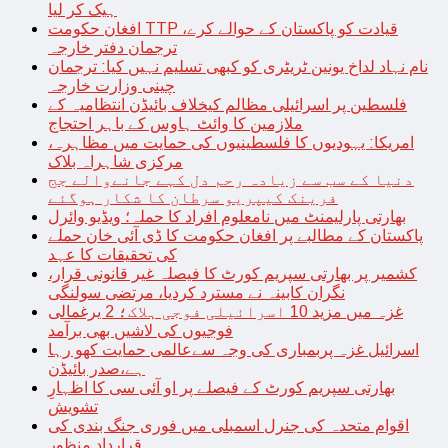
ہیک کر لیا
افغان حکومت TTP قیادت کو پاکستان کے حوالے کرے،
ترجمان دفتر خارجہ
نام نہاد لداخ یونین ٹریٹری کو کبھی تسلیم نہیں کیا: ترجمان
چینی وزارت خارجہ
فلسطین پر اسرائیلی مظالم کیخلاف بائیڈن انتظامیہ کے
ملازمین کا وائٹ ہاوس کے باہر احتجاج
امریکا: یہودیوں کا فلسطینیوں کی حمایت میں مظاہرہ،
مرکزی شاہراہ بلاک
دنیا کے سب سے زیادہ رحم دل کہے جانےوالے جج
فرینک کیپریو سرطان کا شکار ہوگئے
بھارتی پارلیمنٹ میں نامعلوم افراد کا حملہ؛ ویڈیو وائرل
پاکستان کے مطالبے پر افغان حکومت کا ڈی آئی خان حملے
کی تحقیقات کا عہد
کشمیر پر بھارتی سپریم کورٹ کا فیصلہ غیر قانونی قرار،
نگران کابینہ نے مسترد کردیا، مرتضی سولنگی
غزہ میں مزید 10 اسرائیلی فوجی ہلاک؛ 2 یرغمالی
فوجیوں کی لاشیں بھی برآمد
اسرائیل غزہ پربمباری کی وجہ سےعالمی حمایت کھو رہا
ہے،صدر بائیڈن
بھارتی سپریم کورٹ کے فیصلے پر او آئی سی کا اظہارِ
تشویش
اقوام متحدہ کی جنرل اسمبلی میں فوری جنگ بندی کی
قرارداد منظور