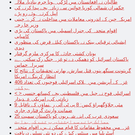
طالبان نے افغانستان میں لڑکی ہونا جرم بنادیا، ملالہ
حکمراں شمالی کوریا خواتین سے زیادہ بچے پیدا کرنے کی
اپیل کرتے ہوئے رو پڑے
امریکہ چین کے اندرونی معاملات میں مداخلت نہ کرے: چینی
وزیر خا رجہ
اقوام متحدہ کی جنرل اسمبلی میں پاکستان کی بڑی
کامیابی
ایشیائی ترقیاتی بینک نے پاکستان کیلئے قرض کی منظوری
دیدی
یونان کشتی حادثے کا مرکزی ملزم گرفتار
پاکستان اسرائیل کو دھمکی دے تو غزہ جنگ رک سکتی ہے،
سربراہ حماس
گرپتونت سنگھ پنوں قتل سازش، بھارتی تحقیقات کے نتائج کا
انتظار کرینگے، امریکا
غزہ کے آپریشن میں ہلاک اسرائیلی فوجیوں کی تعداد 406
ہوگئی
< > اسرائیلی فوج نے جیل میں فلسطینی بچے کیساتھ جنسی
زیادتی کی، امریکی عہدیدار
9 مئی جلاؤگھیراؤ کیس: 8 پی ٹی آئی رہنماؤں کے ناقابل
ضمانت وارنٹ گرفتاری جاری
سعودی عرب کی اپنے شہریوں کو پاکستان سمیت 25
ممالک جانے سے اجتناب برتنے کی ہدایت
غزہ میں محفوظ مقامات کا قیام ممکن نہیں، اقوام متحدہ
آسٹریلیا میں مینٹس کیڑے کی دو نئی نسلیں دریافت