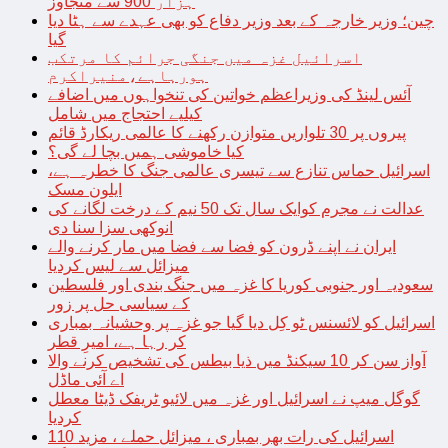
ہزار 900 سے متجاوز
چین؛ وزیر خارجہ کے بعد وزیر دفاع کو بھی عہدے سے ہٹا دیا
گیا
اسرائیل غزہ میں جنگی جرائم کا مرتکب
ہورہاہے،منیراکرم
آئس لینڈ کی وزیراعظم خواتین کی تنخواہوں میں اضافے
کیلیے احتجاج میں شامل
پیروں پر 30 تلواریں متوازن رکھنے کا عالمی ریکارڈ قائم
کیا خاموشی ہمیں بچا لے گی؟
اسرائیل حماس تنازع سے تیسری عالمی جنگ کا خطرہ ہے،
ایلون مسک
عدالت نے مجرم کوایک سال تک 50 نیم کے درخت لگانے کی
انوکھی سزا سنا دی
ایران نے اپنے ڈرون کو فضا سے فضا میں مار کرنے والے
میزائل سے لیس کردیا
سعودیہ اور جنوبی کوریا کا غزہ میں جنگ بندی اور فلسطین
کے سیاسی حل پر زور
اسرائیل کو لائسنس ٹو کِل دیا گیا جو غزہ پر وحشیانہ بمباری
کر رہا ہے، امیرِ قطر
آواز سن کر 10 سیکنڈ میں ذیا بیطس کی تشخیص کرنے والا
اے آئی ماڈل
گوگل میپ نے اسرائیل اور غزہ میں لائیو ٹریفک ڈیٹا معطل
کردیا
اسرائیل کی رات بھر بمباری ، میزائل حملے ، مزید 110