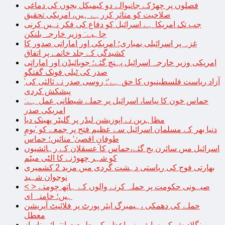
فصلوں پر چھڑکے جانیوالے دو کیمیکل بچوں کی دماغی
صلاحیت کو متاثر کررہے ہیں، امریکی تحقیق
جب تک امریکا ہے اسرائیل کو دفاع کی فکر نہیں کرنی
چاہیے: وزیر خارجہ بلنکن
غزہ پر اسرائیلی بمباری؛ امریکی اور اماراتی صدور کا
کشیدگی کے جلد خاتمے پر اتفاق
امریکی وزیر خارجہ اسرائیل پہنچ گئے؛ جوبائیڈن اور اماراتی
صدر کی ٹیلی فونک گفتگو
’آزاد ریاست فلسطینیوں کا حق ہے‘؛ روسی صدر نے ثالثی کی
پیشکش کردی
حماس خون کا پیاسا، اسرائیل پر حملے شیطانی عمل ہے:
امریکی صدر
مظاہرین نے اپوزیشن لیڈر پر گلیٹر پھینک دیا
دنیا بھر کے مسلمان اسرائیل سے عظیم فتح پر جمعے کو ’یومِ
طوفانِ اقصیٰ‘ منائیں؛ حماس
اسرائیل میں سائرن بج گئے،حماس کا عسقلان کے رہائشیوں
کو شہر چھوڑنے کا الٹی میٹم
بھارتی فوج کی ریاستی دہشت گردی میں مزید 2 کشمیری
نوجوان شہید
< > صیہونی حکومت پر حملہ کرنے والوں کے ہاتھ چومتے
ہیں؛ خامنہ ای
حملے کی دھمکی ،ہیمبرگ ایئر پورٹ پر فلائیٹ آپریشن
معطل
بنگلادیش کی سابق وزیراعظم کی طبیعت انتہائی ناساز