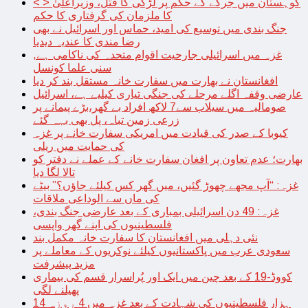
< > کوہستان میں جرگے کے حکم پر لڑکی کا قتل، وزیراعلیٰ
کا ملزمان کی گرفتاری کا حکم
جنگ بندی میں توسیع کی امید، حماس اور اسرائیل نے بھی
رضا مندی کا عندیہ دیدیا
غزہ میں اسرائیلی جارحیت اقوام متحدہ کی ناکامی ہے,
سنی علما کونسل
افغانستان نے بھارت میں سفارت خانہ مستقل بند کر دیا
عارضی وقفہ اگلے مرحلے کی جنگی تیاری کیلیے ہے، اسرائیل
صومالیہ میں سیلاب سے7 لاکھ افراد بے گھر،بڑے پیمانے پر
زرعی زمین تباہ، پل بھی بہہ گئے
کیوبا کے صدر کی قیادت میں امریکی سفارت خانے پر غزہ
کی حمایت میں ریلی
بھارت؛ عدم تعاون پر افغان سفارت خانے کے عملے نے دفتر کو
تالا لگا دیا
غزہ: “آپ مجھے چھوڑ گئیں، میں گھر کس کیلئے جاؤں؟” بیٹے
کی ماں سے الوداعی ملاقات
غزہ: 49 دن اسرائیلی بمباری کے بعد عارضی جنگ بندی،
فلسطینیوں کی اپنے گھر واپسی
نئی دہلی میں افغانستان کا سفارت خانہ مکمل بند
سعودی عرب میں پاکستانیوں کیلئے نوکریوں کے معاملے پر
مزید پیشرفت
کووڈ-19 کے بعد چین میں ایک اور پُراسرار قسم کی بیماری
پھیلنے لگی
14 ہزار فلسطینیوں کی شہادت کے بعد غزہ میں 4 روزہ