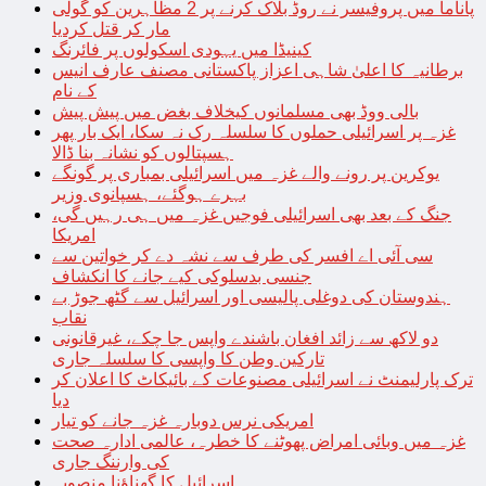
پاناما میں پروفیسر نے روڈ بلاک کرنے پر 2 مظاہرین کو گولی
مار کر قتل کردیا
کینیڈا میں یہودی اسکولوں پر فائرنگ
برطانیہ کا اعلیٰ شاہی اعزاز پاکستانی مصنف عارف انیس
کے نام
بالی ووڈ بھی مسلمانوں کیخلاف بغض میں پیش پیش
غزہ پر اسرائیلی حملوں کا سلسلہ رک نہ سکا، ایک بار پھر
ہسپتالوں کو نشانہ بنا ڈالا
یوکرین پر رونے والے غزہ میں اسرائیلی بمباری پر گونگے
بہرے ہوگئے، ہسپانوی وزیر
جنگ کے بعد بھی اسرائیلی فوجیں غزہ میں ہی رہیں گی،
امریکا
سی آئی اے افسر کی طرف سے نشہ دے کر خواتین سے
جنسی بدسلوکی کیے جانے کا انکشاف
ہندوستان کی دوغلی پالیسی اور اسرائیل سے گٹھ جوڑ بے
نقاب
دو لاکھ سے زائد افغان باشندے واپس جا چکے، غیرقانونی
تارکین وطن کا واپسی کا سلسلہ جاری
ترک پارلیمنٹ نے اسرائیلی مصنوعات کے بائیکاٹ کا اعلان کر
دیا
امریکی نرس دوبارہ غزہ جانے کو تیار
غزہ میں وبائی امراض پھوٹنے کا خطرہ، عالمی ادارہ صحت
کی وارننگ جاری
اسرائیل کا گھناؤنا منصوبہ