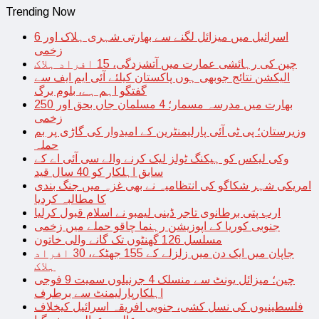
Trending Now
اسرائیل میں میزائل لگنے سے بھارتی شہری ہلاک اور 6
زخمی
چین کی رہائشی عمارت میں آتشزدگی، 15 افراد ہلاک
الیکشن نتائج جوبھی ہوں پاکستان کیلئے آئی ایم ایف سے
گفتگو اہم ہے، بلوم برگ
بھارت میں مدرسہ مسمار؛ 4 مسلمان جاں بحق اور 250
زخمی
وزیرستان؛ پی ٹی آئی پارلیمنٹرین کے امیدوار کی گاڑی پر بم
حملہ
وکی لیکس کو ہیکنگ ٹولز لیک کرنے والے سی آئی اے کے
سابق اہلکار کو 40 سال قید
امریکی شہر شکاگو کی انتظامیہ نے بھی غزہ میں جنگ بندی
کا مطالبہ کردیا
ارب پتی برطانوی تاجر ڈینی لیمبو نے اسلام قبول کرلیا
جنوبی کوریا کے اپوزیشن رہنما چاقو حملے میں زخمی
مسلسل 126 گھنٹوں تک گانے والی خاتون
جاپان میں ایک دن میں زلزلے کے 155 جھٹکے، 30 افراد
ہلاک
چین؛ میزائل یونٹ سے منسلک 4 جرنیلوں سمیت 9 فوجی
اہلکارپارلیمنٹ سے برطرف
فلسطینیوں کی نسل کشی، جنوبی افریقہ اسرائیل کیخلاف