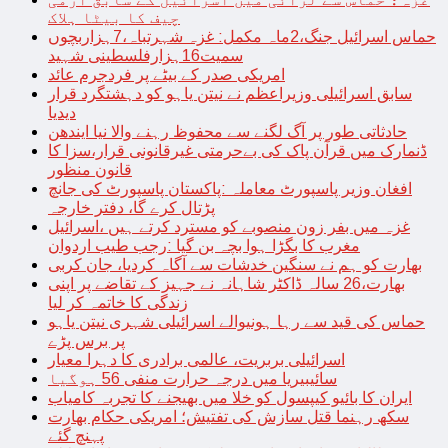
چیف کا بیٹا ہلاک
حماس اسرائیل جنگ،2ماہ مکمل: غزہ شہرتباہ،7ہزاربچوں
سمیت16ہزارفلسطینی شہید
امریکی صدر کے بیٹے پر فردجرم عائد
سابق اسرائیلی وزیراعظم نے نیتن یاہو کو دہشتگرد قرار
دیدیا
حادثاتی طور پر آگ لگنے سے محفوظ رہنے والا نیا ایندھن
ڈنمارک میں قرآن پاک کی بےحرمتی غیرقانونی قرار،سزا کا
قانون منظور
افغان وزیر پاسپورٹ معاملہ :پاکستان پاسپورٹ کی جانچ
پڑتال کرے گا، دفتر خارجہ
غزہ میں بفر زون منصوبے کو مسترد کرتے ہیں ،اسرائیل
مغرب کا بگڑا ہوا بچہ بن گیا :رجب طیب اردوان
بھارت کو ہم نے سنگین خدشات سے آگاہ کردیا، جان کربی
بھارت،26 سالہ ڈاکٹر شاہانہ نے جہیز کے تقاضے پر اپنی
زندگی کا خاتمہ کر لیا
حماس کی قید سے رہا ہونیوالے اسرائیلی شہری نیتن یاہو
پر برس پڑے
اسرائیلی بربریت، عالمی برادری کا دہرا معیار
سائیبیریا میں درجہ حرارت منفی 56 ہوگیا
ایران کا بائیو کیپسول کو خلا میں بھیجنے کا تجربہ کامیاب
سکھ رہنما قتل سازش کی تفتیش؛ امریکی حکام بھارت
پہنچ گئے