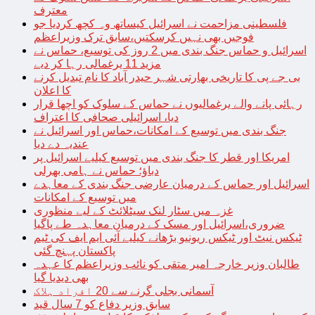
معترف
فلسطینی مزاحمت نے اسرائیل کیساتھ وہ کچھ کردیا جو
فوجیں بھی نہیں کرسکتیں،سابق ترک وزیراعظم
اسرائیل و حماس جنگ بندی میں 2 روز کی توسیع، حماس نے
مزید 11 یرغمالی رہا کر دیے
بی جے پی کا تاریخی بھارتی شہر حیدر آباد کا نام تبدیل کرنے
کا اعلان
رہائی پانے والے یرغمالیوں نے حماس کے سلوک کو اچھا قرار
دیا، اسرائیلی صحافی کا اعتراف
جنگ بندی میں توسیع کے امکانات،حماس اور اسرائیل نے
عندیہ دے دیا
امریکا اور قطر کا جنگ بندی میں توسیع کیلیے اسرائیل پر
دباؤ؛ حماس نے ہامی بھرلی
اسرائیل اور حماس کے درمیان عارضی جنگ بندی کے معاہدے
میں توسیع کے امکانات
غزہ میں سٹار لنک سیٹلائٹ کے لیے منظوری
ضروری،اسرائیل اور مسک کے درمیان معاہدہ طے پاگیا
ٹیکس نیٹ اور ٹیکس ریونیو بڑھانے کیلیے آئی ایم ایف کی ٹیم
پاکستان پہنچ گئی
طالبان وزیر خارجہ امیر متقی کو نائب وزیراعظم کا عہدہ
بھی دیدیا گیا
آسمانی بجلی گرنے سے 20 افراد ہلاک
سابق وزیر دفاع کو 7 سال قید