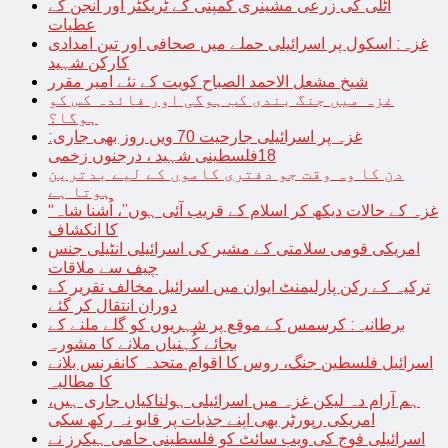
اٹلی کی زرعی مشینری کمپنی کے ٹریکٹر اور انجن کے
عطیات
غزہ: اسکول پر اسرائیلی حملے میں صحافی اور تین امدادی
کارکن شہید
شیخ مشعل الاحمد الصباح کویت کے نئے امیر مقرر
غزہ میں جنگ بندی کب ہوگی اور فائدہ کس کو
ہوگا؟
غزہ پر اسرائیلی جارحیت 70 ویں روز بھی جاری:
18فلسطینی شہید ، درجنوں زخمی
دن کا وہ وقت جو دفتری کاموں کے لیے بدترین
ہوتا ہے
“غزہ کے حالات دیکھ کر اسلام کے قریب آئی ہوں”، اُشنا شاہ
کا انکشاف
امریکی قومی سلامتی کے مشیر کی اسرائیلی انٹیلی جنس
چیف سے ملاقات
ترکیہ کے رکن پارلیمنٹ ایوان میں اسرائیل مخالف تقریر کے
دوران انتقال کر گئے
برطانیہ: کرسمس کے موقع پر شہریوں کو گلے ملنے کے
بجائے کُہنیاں ملانے کا مشورہ
اسرائیل فلسطین جنگ، روس کا اقوام متحدہ کانفرنس بلانے
کا مطالبہ
ہم آرام دہ لیکن غزہ میں اسرائیلی ہولناکیاں جاری ہیں،
امریکی رپورٹر بھی اپنے جذبات پر قابو نہ رکھ سکی
اسرائیلی فوج کی ویب سائٹ کو فلسطینی حامی ہیکرز نے