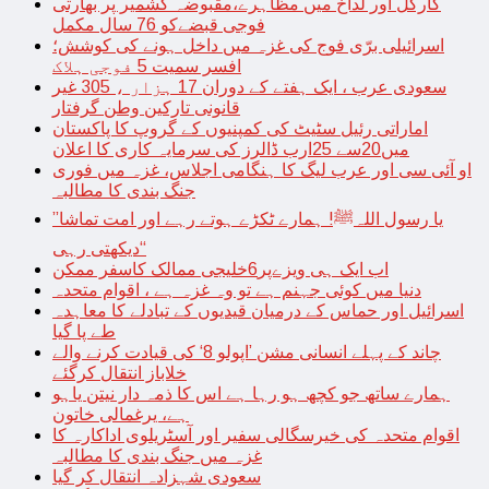
کارگل اور لداخ میں مظاہرے،مقبوضہ کشمیر پر بھارتی
فوجی قبضےکو 76 سال مکمل
اسرائیلی برّی فوج کی غزہ میں داخل ہونے کی کوشش؛
افسر سمیت 5 فوجی ہلاک
سعودی عرب ، ایک ہفتے کے دوران 17 ہزار ، 305 غیر
قانونی تارکین وطن گرفتار
اماراتی رئیل سٹیٹ کی کمپنیوں کے گروپ کا پاکستان
میں20سے 25ارب ڈالرز کی سرمایہ کاری کا اعلان
او آئی سی اور عرب لیگ کا ہنگامی اجلاس، غزہ میں فوری
جنگ بندی کا مطالبہ
’’یا رسول اللہﷺ! ہمارے ٹکڑے ہوتے رہے اور امت تماشا
دیکھتی رہی‘‘
اب ایک ہی ویزےپر6خلیجی ممالک کاسفر ممکن
دنیا میں کوئی جہنم ہے تو وہ غزہ ہے ، اقوام متحدہ
اسرائیل اور حماس کے درمیان قیدیوں کے تبادلے کا معاہدہ
طے پا گیا
چاند کے پہلے انسانی مشن ’اپولو 8‘ کی قیادت کرنے والے
خلاباز انتقال کرگئے
ہمارے ساتھ جو کچھ ہو رہا ہے اس کا ذمہ دار نیتن یاہو
ہے، یرغمالی خاتون
اقوام متحدہ کی خیرسگالی سفیر اور آسٹریلوی اداکارہ کا
غزہ میں جنگ بندی کا مطالبہ
سعودی شہزادہ انتقال کر گیا