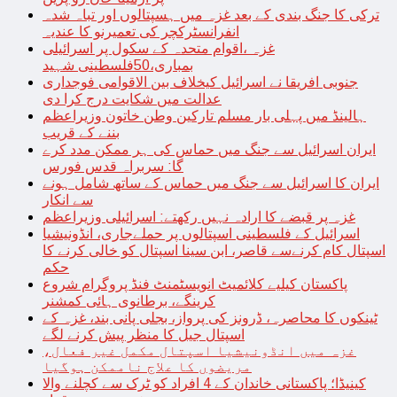
ترکی کا جنگ بندی کے بعد غزہ میں ہسپتالوں اور تباہ شدہ
انفرانسٹرکچر کی تعمیرنو کا عندیہ
غزہ ،اقوام متحدہ کے سکول پر اسرائیلی
بمباری،50فلسطینی شہید
جنوبی افریقا نے اسرائیل کیخلاف بین الاقوامی فوجداری
عدالت میں شکایت درج کرا دی
ہالینڈ میں پہلی بار مسلم تارکین وطن خاتون وزیراعظم
بننے کے قریب
ایران اسرائیل سے جنگ میں حماس کی ہر ممکن مدد کرے
گا: سربراہ قدس فورس
ایران کا اسرائیل سے جنگ میں حماس کے ساتھ شامل ہونے
سے انکار
غزہ پر قبضے کا ارادہ نہیں رکھتے: اسرائیلی وزیراعظم
اسرائیل کے فلسطینی اسپتالوں پر حملےجاری، انڈونیشیا
اسپتال کام کرنےسے قاصر، ابن سینا اسپتال کو خالی کرنے کا
حکم
پاکستان کیلیے کلائمیٹ انویسٹمنٹ فنڈ پروگرام شروع
کرینگے، برطانوی ہائی کمشنر
ٹینکوں کا محاصرہ، ڈرونز کی پرواز، بجلی پانی بند، غزہ کے
اسپتال جیل کا منظر پیش کرنے لگے
غزہ میں انڈونیشیا اسپتال مکمل غیر فعال،
مریضوں کا علاج ناممکن ہوگیا
کینیڈا؛ پاکستانی خاندان کے 4 افراد کو ٹرک سے کچلنے والا