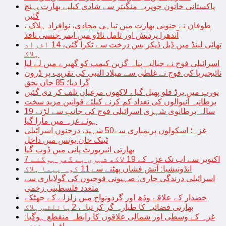
پاکستانی خاتون جویریہ منگیتر سے شادی کیلیے بھارت پہنچ
گئیں
طوفان نے جنوبی بھارت میں تباہی مچادی، نوافراد ہلاک ،
آندھرا پردیش اور تامل ناڈو میں ایمر جنسی نافذ
تھائی لینڈ میں ڈبل ڈیکر بس درخت سے ٹکرا گئی، 14 افراد
ہلاک
اسرائیلی فوج نے جبالیہ پناہ گزین کیمپ کو گھیرے میں لے لیا
نائیجیریا کی فوج نے غلطی سے میلاد النبی کی تقریب پر ڈرون
گرا دیا؛ 85 جاں بحق
یورپ میں برڈ فلو پھیل گیا ، لاکھوں مرغیاں تلف کر دی گئیں
برطانیہ آنیوالوں کی تعداد کم کرنے کیلئے قوانین مزید سخت
19 سالہ برطانوی شہری اسرائیلی فوج کی جانب سے لڑتے
ہوئے غزہ میں مارا گیا
غزہ؛ اسکولوں پربمباری سے50 شہید، درجنوں اسرائیلی
ٹینک خان یونس میں داخل
بھارتی ائیرپورٹ پانی میں ڈوب گیا
7 اکتوبر سے اب تک غزہ کے 19 لاکھ شہری بے گھر ہوگئے
انڈونیشیا: آتش فشاں پھٹنے سے 11 کوہ پیما ہلاک
اسرائیلی درندگی جاری: صہیونی فوجیوں کی گولاباری سے
متعدد فلسطینی زخمی
خضدار کے علاقے وڈھ اور گردونواح میں زلزلے کے جھٹکے
بھارتی فضائیہ کا طیارہ گر کر تباہ، 2پائلٹس ہلاک
غزہ کے وسطی اور شمالی علاقوں کا رابطہ منقطع ہوگیا: