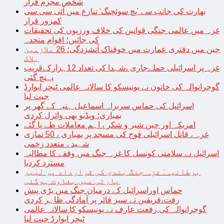
شخص مجرم قرار
بھارت کی جانب سے ’پچ سوئچنگ‘ تنازع میں آئی سی سی
کمزور قرار
غزہ میں عالمی جنگی قوانین کی خلاف ورزیوں کی تحقیقات
کی جائیں؛ اقوام متحدہ
چین میں دفتری عمارت میں خوفناک آتشزدگی؛ 26 ملازمین
ہلاک
غزہ پر اسرائیلی حملےجاری ،شہدا کی تعداد 12ہزارکےقریب
پہنچ گئی
گوجرانوالہ کی خاتون نے یونیسکو کا سالانہ عالمی ٹیچر ایوارڈ
جیت لیا
اسرائیل کی حماس سربراہ اسماعیل ہنیہ کے گھر پر
بمباری؛ ویڈیو بھی وائرل کردی
امریکہ اور چین شیر و شکر ، اہم معاملات طے پا گئے
غزہ ، قاتل اسرائیلی فوج کی مسجد پر بمباری ، 50 نمازی
شہید ، متعدد زخمی
اسرائیل نے سلامتی کونسل کا غزہ جنگ میں وقفے کا مطالبہ
مسترد کردیا
برطانیہ: غزہ جنگ بندی کی قرارداد پر لیبر
پارٹی میں بغاوت ہوگئی
حماس اوراسرائیل کے درمیان جنگ میں بڑی پیش
رفت،فریقین نے سیز فائر پر آمادگی ظاہر کردی
گوجرانوالہ کی رفعت عارف نے یونیسکو کا سالانہ عالمی
ٹیچر ایوارڈ جیت لیا