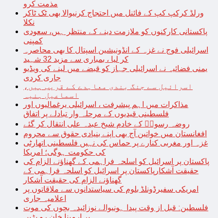
مذمت کرو
ورلڈ کرکپ کپ کے فائنل میں احتجاج کرنیوالا بھی ٹک ٹاکر
نکلا
پاکستانی کارکنوں کو ملازمت دینے کے منتظر ہیں، سعودی
کمپنی
اسرائیلی فوج نے غزہ کے انڈونیشین اسپتال کا بھی محاصرہ
کر لیا ، بمباری سے مزید 32 شہید
یمنی فضائیہ نے اسرائیلی جہاز کو قبضے میں لینے کی ویڈیو
جاری کردی
اسرائیل سے جنگ بندی معاہدے کے قریب ہیں،
اسماعیل ہنیہ
مذاکرات میں اہم پیشرفت ، اسرائیلی یرغمالیوں اور
فلسطینی قیدیوں کے مرحلہ وار تبادلے پر اتفاق
روضہ رسولؐ کے خادم شیخ عبدہ علی انتقال کر گئے
افغانستان میں خواتین آج بھی اپنے بنیادی حقوق سے محروم
غزہ اور مغربی کنارے پر حماس کی نہیں فلسطینی اتھارٹی
کی حکومت ہوگی؛ امریکا
پاکستان پر اسرائیل کو اسلحہ فراہمی کے گھناؤنے الزام کی
حقیقت آشکارپاکستان پر اسرائیل کو اسلحہ فراہمی کے
گھناؤنے الزام کی حقیقت آشکار
امریکی سفیرڈونلڈ بلوم کی سیاستدانوں سے ملاقاتوں پر
اعلامیہ جاری
فلسطین: قبل از وقت پیدا ہونیوالے نوزائیدہ بچوں کی موت
پر ارمینا خان رو پڑیں