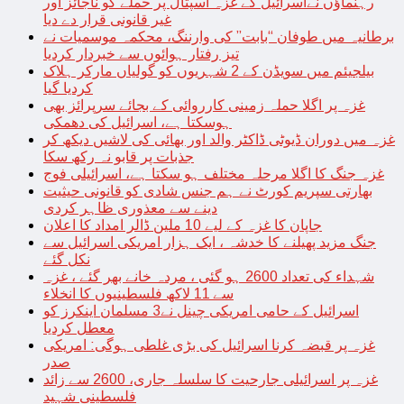
رہنماؤں نےاسرائیل کے غزہ اسپتال پر حملے کو ناجائز اور
غیر قانونی قرار دے دیا
برطانیہ میں طوفان “بابت” کی وارننگ، محکمہ موسمیات نے
تیز رفتار ہوائوں سے خبردار کردیا
بیلجیئم میں سویڈن کے 2 شہریوں کو گولیاں مارکر ہلاک
کردیا گیا
غزہ پر اگلا حملہ زمینی کارروائی کے بجائے سرپرائز بھی
ہوسکتا ہے، اسرائیل کی دھمکی
غزہ میں دوران ڈیوٹی ڈاکٹر والد اور بھائی کی لاشیں دیکھ کر
جذبات پر قابو نہ رکھ سکا
غزہ جنگ کا اگلا مرحلہ مختلف ہو سکتا ہے، اسرائیلی فوج
بھارتی سپریم کورٹ نے ہم جنس شادی کو قانونی حیثیت
دینے سے معذوری ظاہر کردی
جاپان کا غزہ کے لیے 10 ملین ڈالر امداد کا اعلان
جنگ مزید پھیلنے کا خدشہ ، ایک ہزار امریکی اسرائیل سے
نکل گئے
شہداء کی تعداد 2600 ہو گئی ، مردہ خانے بھر گئے ، غزہ
سے 11 لاکھ فلسطینیوں کا انخلاء
اسرائیل کے حامی امریکی چینل نے3 مسلمان اینکرز کو
معطل کردیا
غزہ پر قبضہ کرنا اسرائیل کی بڑی غلطی ہوگی: امریکی
صدر
غزہ پر اسرائیلی جارحیت کا سلسلہ جاری، 2600 سے زائد
فلسطینی شہید