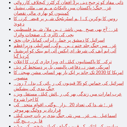
ذاتی مفاد کو ترجیح دینے پر3 افغان کرکٹرز کیخلاف کارروائی
غزہ جنگ؛ پاکستان میں بائیکاٹ مہم سے ملٹی نیشنل
کمپنیوں کو بھاری مالی نقصان
روس کا یوکرین کے اہم اسٹریٹجک شہر پر قبضہ کرنے کا
دعویٰ
غزہ: ‘آج بھی صبح ہمیں ناشتہ نہیں ملا’، شہید فلسطینی
بچی کی ڈائری کے صفحات وائرل
اسرائیل کا دمشق پر حملہ، ایرانی کمانڈرجاں بحق
غزہ میں جنگ جلد ختم نہیں ہوگی، اسرائیلی وزیراعظم
آئی ایم ایف کی شرط، ای ایکس آئی ایم بینک کو آپریشنل
کردیا گیا
ترکیہ کا پاکستانیوں کیلئے ای ویزا جاری کرنے کا اعلان
امریکی صدر نے دفاعی پالیسی بل پر دستخط کر دیئے
امریکا کا 2030 تک چاند پر ایک بار پھر انسانی مشن بھیجنے کا
منصوبہ
اسرائیل کی حماس کو 35 قیدیوں کی رہائی کے بدلے 7 روزہ
جنگ بندی کی پیشکش
عرب امارات میں زندگی بھر کی رہائش کیلئے مستقل ویزے
کا اجرا شروع
غزہ؛ شہدا کی تعداد 20 ہزار ہوگئی، اقوام متحدہ کی
قرارداد پر ووٹنگ پھرموخر
اسماعیل ہنیہ غزہ میں نئی جنگ بندی پر بات چیت کیلئے
قاہرہ پہنچ گئے
سانپوں کی لڑائی کے قریب گولف کھیلتے شخص کی ویڈیو