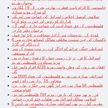
نوجوان شہید
جاسوسی کا الزام ثابت، قطر نے بھارتی بحریہ کے 8 اہلکاروں
کو سزائے موت سنادی
سلامتی کونسل اجلاس؛ اسرائیل کی حمایت میں امریکی
قرارداد کو روس اور چین نے ویٹو کردیا
فلسطینیوں کے حق خودارادیت کی حمایت جاری رکھیں گے،
ترجمان دفتر خارجہ
مُودی کے ہندوستان میں آزادیِ صحافت پر تابڑ توڑ حملے
پاکستان کی چین سمیت مختلف ممالک کیساتھ تجارت میں 8
ارب ڈالر کی گڑبڑ
اسرائیلی جنگی جرائم کو اجاگر کرنے پر ویب سمٹ کے سی
ای او مستعفی
اسرائیل کا غزہ پر بڑے زمینی حملے کا دعویٰ ، بمباری سے
مزید سینکڑوں فلسطینی شہید
افغان شہریوں کی وطن واپسی،مزید 4239 افراد واپس چلے
گئے
اسرائیلی بمباری سے شہید فلسطینیوں کی تعداد 6500 سے
متجاوز، 16 ہزار سے زائد زخمی
فلسطینی 56 سال سے جبر اور گٹھن میں جکڑے ہوئے ہیں؛
اقوامِ متحدہ
غزہ پر پھر بموں کی بارش ، مزید 704 فلسطینی شہید ،
اسلامی ممالک اسرائیل سے تعلقات ختم کریں ، حماس
مغربی کنارے پر بھی اسرائیلی بمباری؛ مجموعی شہادتیں 5