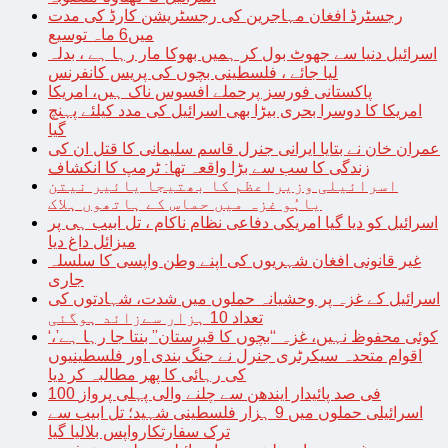
رجسٹرڈ افغان مہاجرین کی رجسٹریشن کارڈ کی مدت
میں6 ماہ توسیع
اسرائیل دنیا سے جھوٹ بول کر ہمیں بھوکا مار رہا ہے ، بدلہ
لیا جائے ، فلسطینی بچوں کی پریس کانفرنس
پاکستانی فورسز پرحملے افسوس ناک ہیں، امریکا
امریکا کا دوسرا بحری بیڑا بھی اسرائیل کی مدد کیلئے پہنچ
گیا
عمران خان نے بتایا ایرانی جنرل قاسم سلیمانی کا قتل ان کی
زندگی کا سب سے بڑا واقعہ تھا: ٹرمپ کا انکشاف
اسرائیلی وزیراعظم کا بھتیجا یائیر نیتن
یاہُو غزہ میں حماس کے ہاتھوں ہلاک
اسرائیل کو دیا گیا امریکی دفاعی نظام ناکام ، تل ابیب ہی پر
میزائل داغ دیا
غیر قانونی افغان شہریوں کی اپنے وطن واپسی کا سلسلہ
جاری
اسرائیل کے غزہ پر وحشیانہ حملوں میں شدت، شہادتوں کی
تعداد 10 ہزار سےزائد ہوگئی
‘کوئی محفوظ نہیں، غزہ “بچوں کا قبرستان” بنتا جا رہا ہے’،
اقوام متحدہ سیکرٹری جنرل نے جنگ بندی اور فلسطینیوں
کی رہائی کا پھر مطالبہ کر دیا
100 فی صد پائیدار ایندھن سے چلنے والی پہلی پرواز
اسرائیلی حملوں میں 9 ہزار فلسطینی شہید؛ تل ابیب سے
ترک سفارتکارواپس بلالیا گیا