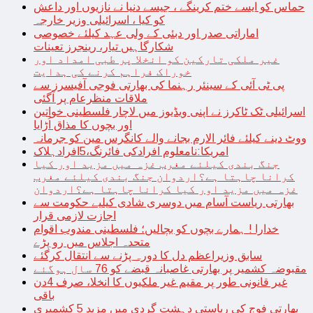
حماس کو ایسے ختم کرینگے ، جیسے دنیا نے نازیوں اور داعش
کو کیا ، اسرائیلی وزیر خارجہ
اماراتی صدر اور دبئی کے ولی عہد کیلئے خصوصی
شکارگاہیں تیار، رینجرز تعینات
غیر ملکی تارکین کو انخلا پر طبی امداد اور
خوراک فراہم کرنے کی ہدایت
پی ٹی آئی کے سینئر رہنما کی بھارتی فوجی آفیسرز سے
ملاقات منظرعام پر آگئی
اسرائیلی ٹک ٹاکرز نے اپنی ویڈیوز میں لاچار فلسطینی خواتین
اور بچوں کا مذاق اُڑایا
ووٹ دینے کیلئے فائر الارم بجانے والے کانگرس مین کو جرمانہ
امریکا:نامعلوم افرادکی فائرنگ،5افرادہلاک
جنگ بندی کیلئے مغرب غزہ میں مزید اور کیا
کرانا چاہتا ہے؟اردوان جنگ بندی کیلئے مغرب
غزہ میں مزید اور کیا کرانا چاہتا ہے؟اردوان
بھارتی ریاست آسام میں دوسری شادی کیلیے حکومت سے
اجازت لازمی قرار
خدارا ! ہمارے بچوں کو بچالیں؛ فلسطینی مندوب اقوام
متحدہ اجلاس میں رو پڑے
سابق وزیراعظم دل کا دورہ پڑنے سے انتقال کرگئے
مقبوضہ کشمیر پر بھارتی غاصبانہ قبضے کو 76 سال ہوگئے
غیر قانونی طور پر مقیم غیر ملکیوں کا انخلا، صرف 4دن
باقی
بھارتی فوج کی ریاستی دہشت گردی میں مزید 5 کشمیری