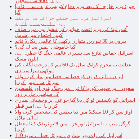
ہزار 900 سے متجاوز
چین؛ وزیر خارجہ کے بعد وزیر دفاع کو بھی عہدے سے ہٹا دیا
گیا
اسرائیل غزہ میں جنگی جرائم کا مرتکب
ہورہاہے،منیراکرم
آئس لینڈ کی وزیراعظم خواتین کی تنخواہوں میں اضافے
کیلیے احتجاج میں شامل
پیروں پر 30 تلواریں متوازن رکھنے کا عالمی ریکارڈ قائم
کیا خاموشی ہمیں بچا لے گی؟
اسرائیل حماس تنازع سے تیسری عالمی جنگ کا خطرہ ہے،
ایلون مسک
عدالت نے مجرم کوایک سال تک 50 نیم کے درخت لگانے کی
انوکھی سزا سنا دی
ایران نے اپنے ڈرون کو فضا سے فضا میں مار کرنے والے
میزائل سے لیس کردیا
سعودیہ اور جنوبی کوریا کا غزہ میں جنگ بندی اور فلسطین
کے سیاسی حل پر زور
اسرائیل کو لائسنس ٹو کِل دیا گیا جو غزہ پر وحشیانہ بمباری
کر رہا ہے، امیرِ قطر
آواز سن کر 10 سیکنڈ میں ذیا بیطس کی تشخیص کرنے والا
اے آئی ماڈل
گوگل میپ نے اسرائیل اور غزہ میں لائیو ٹریفک ڈیٹا معطل
کردیا
اسرائیل کی رات بھر بمباری ، میزائل حملے ، مزید 110