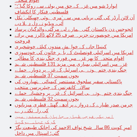
اقوام متحدہ
“ایوارڈ شو میں غزہ کے حق میں بولنے سے روکا گیا”؛
فلسطینی فنکار کا انکشاف
آن لائن آرڈر کی گئی بریانی میں سے ‘مری ہوئی چھپکلی’ نکل
آئی، ویڈیو نے دل دہلا دیے
انجوجس دن پاکستان گئی ہمارے لیے مرگئی،والدگیان پرساد
امریکا میں خوبصورت جزیرہ صرف 25 لاکھ ڈالرز میں برائے
فروخت
کینیڈا جانے کے خواہش مندوں کیلئے خوشخبری
امریکا میں اسرائیلی قونصلیٹ کے باہر خاتون کی خودسوزی
اقوام متحدہ کا پھر غزہ میں فوری جنگ بندی کا مطالبہ
غزہ میں اسرائیلی بمباری میں مزید 131 فلسطینی شہید
جنگ بندی ختم ہوتے ہی اسرئیل کے غزہ پر دوبارہ حملے،
بچوں سمیت 37 فلسطینی شہید
پاکستانی سفیر سلجوق مستنصر کیمیائی ہتھیاروں کی
سالانہ کانفرنس کے چیئرپرسن منتخب
جنگ بندی ختم ہوتے ہی اسرائیل کے غزہ پر وحشیانہ حملے،
بچوں سمیت 32 فلسطینی شہید
جرمن صدر طیارے کے دروازے پر آدھے گھنٹے قطری میزبانوں
کی راہ تکتے رہے
امریکی فوجی طیارہ جاپان کے سمندر میں
گرکرتباہ ہوگیا
امیرِ کویت 86 سالہ شیخ نواف الاحمد کی اچانک طبیعت بگڑ
گئی؛ اسپتال میں داخل