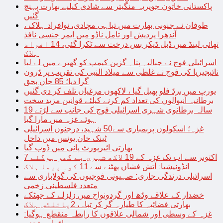
پاکستانی خاتون جویریہ منگیتر سے شادی کیلیے بھارت پہنچ
گئیں
طوفان نے جنوبی بھارت میں تباہی مچادی، نوافراد ہلاک ،
آندھرا پردیش اور تامل ناڈو میں ایمر جنسی نافذ
تھائی لینڈ میں ڈبل ڈیکر بس درخت سے ٹکرا گئی، 14 افراد
ہلاک
اسرائیلی فوج نے جبالیہ پناہ گزین کیمپ کو گھیرے میں لے لیا
نائیجیریا کی فوج نے غلطی سے میلاد النبی کی تقریب پر ڈرون
گرا دیا؛ 85 جاں بحق
یورپ میں برڈ فلو پھیل گیا ، لاکھوں مرغیاں تلف کر دی گئیں
برطانیہ آنیوالوں کی تعداد کم کرنے کیلئے قوانین مزید سخت
19 سالہ برطانوی شہری اسرائیلی فوج کی جانب سے لڑتے
ہوئے غزہ میں مارا گیا
غزہ؛ اسکولوں پربمباری سے50 شہید، درجنوں اسرائیلی
ٹینک خان یونس میں داخل
بھارتی ائیرپورٹ پانی میں ڈوب گیا
7 اکتوبر سے اب تک غزہ کے 19 لاکھ شہری بے گھر ہوگئے
انڈونیشیا: آتش فشاں پھٹنے سے 11 کوہ پیما ہلاک
اسرائیلی درندگی جاری: صہیونی فوجیوں کی گولاباری سے
متعدد فلسطینی زخمی
خضدار کے علاقے وڈھ اور گردونواح میں زلزلے کے جھٹکے
بھارتی فضائیہ کا طیارہ گر کر تباہ، 2پائلٹس ہلاک
غزہ کے وسطی اور شمالی علاقوں کا رابطہ منقطع ہوگیا: