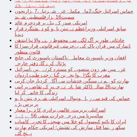
چیف کا بیٹا ہلاک
حماس اسرائیل جنگ،2ماہ مکمل: غزہ شہرتباہ،7ہزاربچوں
سمیت16ہزارفلسطینی شہید
امریکی صدر کے بیٹے پر فردجرم عائد
سابق اسرائیلی وزیراعظم نے نیتن یاہو کو دہشتگرد قرار
دیدیا
حادثاتی طور پر آگ لگنے سے محفوظ رہنے والا نیا ایندھن
ڈنمارک میں قرآن پاک کی بےحرمتی غیرقانونی قرار،سزا کا
قانون منظور
افغان وزیر پاسپورٹ معاملہ :پاکستان پاسپورٹ کی جانچ
پڑتال کرے گا، دفتر خارجہ
غزہ میں بفر زون منصوبے کو مسترد کرتے ہیں ،اسرائیل
مغرب کا بگڑا ہوا بچہ بن گیا :رجب طیب اردوان
بھارت کو ہم نے سنگین خدشات سے آگاہ کردیا، جان کربی
بھارت،26 سالہ ڈاکٹر شاہانہ نے جہیز کے تقاضے پر اپنی
زندگی کا خاتمہ کر لیا
حماس کی قید سے رہا ہونیوالے اسرائیلی شہری نیتن یاہو
پر برس پڑے
اسرائیلی بربریت، عالمی برادری کا دہرا معیار
سائیبیریا میں درجہ حرارت منفی 56 ہوگیا
ایران کا بائیو کیپسول کو خلا میں بھیجنے کا تجربہ کامیاب
سکھ رہنما قتل سازش کی تفتیش؛ امریکی حکام بھارت
پہنچ گئے