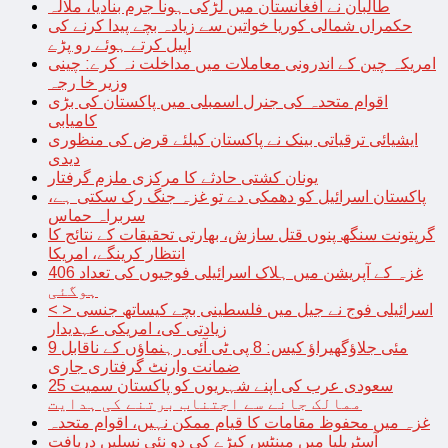
طالبان نے افغانستان میں لڑکی ہونا جرم بنادیا، ملالہ
حکمراں شمالی کوریا خواتین سے زیادہ بچے پیدا کرنے کی
اپیل کرتے ہوئے رو پڑے
امریکہ چین کے اندرونی معاملات میں مداخلت نہ کرے: چینی
وزیر خا رجہ
اقوام متحدہ کی جنرل اسمبلی میں پاکستان کی بڑی
کامیابی
ایشیائی ترقیاتی بینک نے پاکستان کیلئے قرض کی منظوری
دیدی
یونان کشتی حادثے کا مرکزی ملزم گرفتار
پاکستان اسرائیل کو دھمکی دے تو غزہ جنگ رک سکتی ہے،
سربراہ حماس
گرپتونت سنگھ پنوں قتل سازش، بھارتی تحقیقات کے نتائج کا
انتظار کرینگے، امریکا
غزہ کے آپریشن میں ہلاک اسرائیلی فوجیوں کی تعداد 406
ہوگئی
< > اسرائیلی فوج نے جیل میں فلسطینی بچے کیساتھ جنسی
زیادتی کی، امریکی عہدیدار
9 مئی جلاؤگھیراؤ کیس: 8 پی ٹی آئی رہنماؤں کے ناقابل
ضمانت وارنٹ گرفتاری جاری
سعودی عرب کی اپنے شہریوں کو پاکستان سمیت 25
ممالک جانے سے اجتناب برتنے کی ہدایت
غزہ میں محفوظ مقامات کا قیام ممکن نہیں، اقوام متحدہ
آسٹریلیا میں مینٹس کیڑے کی دو نئی نسلیں دریافت