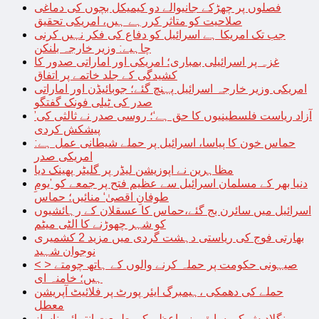
فصلوں پر چھڑکے جانیوالے دو کیمیکل بچوں کی دماغی
صلاحیت کو متاثر کررہے ہیں، امریکی تحقیق
جب تک امریکا ہے اسرائیل کو دفاع کی فکر نہیں کرنی
چاہیے: وزیر خارجہ بلنکن
غزہ پر اسرائیلی بمباری؛ امریکی اور اماراتی صدور کا
کشیدگی کے جلد خاتمے پر اتفاق
امریکی وزیر خارجہ اسرائیل پہنچ گئے؛ جوبائیڈن اور اماراتی
صدر کی ٹیلی فونک گفتگو
’آزاد ریاست فلسطینیوں کا حق ہے‘؛ روسی صدر نے ثالثی کی
پیشکش کردی
حماس خون کا پیاسا، اسرائیل پر حملے شیطانی عمل ہے:
امریکی صدر
مظاہرین نے اپوزیشن لیڈر پر گلیٹر پھینک دیا
دنیا بھر کے مسلمان اسرائیل سے عظیم فتح پر جمعے کو ’یومِ
طوفانِ اقصیٰ‘ منائیں؛ حماس
اسرائیل میں سائرن بج گئے،حماس کا عسقلان کے رہائشیوں
کو شہر چھوڑنے کا الٹی میٹم
بھارتی فوج کی ریاستی دہشت گردی میں مزید 2 کشمیری
نوجوان شہید
< > صیہونی حکومت پر حملہ کرنے والوں کے ہاتھ چومتے
ہیں؛ خامنہ ای
حملے کی دھمکی ،ہیمبرگ ایئر پورٹ پر فلائیٹ آپریشن
معطل
بنگلادیش کی سابق وزیراعظم کی طبیعت انتہائی ناساز