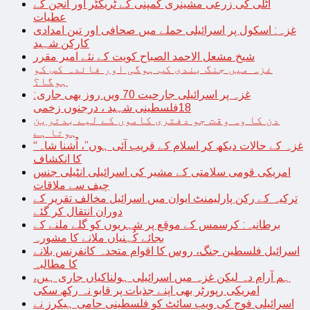
اٹلی کی زرعی مشینری کمپنی کے ٹریکٹر اور انجن کے
عطیات
غزہ: اسکول پر اسرائیلی حملے میں صحافی اور تین امدادی
کارکن شہید
شیخ مشعل الاحمد الصباح کویت کے نئے امیر مقرر
غزہ میں جنگ بندی کب ہوگی اور فائدہ کس کو
ہوگا؟
غزہ پر اسرائیلی جارحیت 70 ویں روز بھی جاری:
18فلسطینی شہید ، درجنوں زخمی
دن کا وہ وقت جو دفتری کاموں کے لیے بدترین
ہوتا ہے
“غزہ کے حالات دیکھ کر اسلام کے قریب آئی ہوں”، اُشنا شاہ
کا انکشاف
امریکی قومی سلامتی کے مشیر کی اسرائیلی انٹیلی جنس
چیف سے ملاقات
ترکیہ کے رکن پارلیمنٹ ایوان میں اسرائیل مخالف تقریر کے
دوران انتقال کر گئے
برطانیہ: کرسمس کے موقع پر شہریوں کو گلے ملنے کے
بجائے کُہنیاں ملانے کا مشورہ
اسرائیل فلسطین جنگ، روس کا اقوام متحدہ کانفرنس بلانے
کا مطالبہ
ہم آرام دہ لیکن غزہ میں اسرائیلی ہولناکیاں جاری ہیں،
امریکی رپورٹر بھی اپنے جذبات پر قابو نہ رکھ سکی
اسرائیلی فوج کی ویب سائٹ کو فلسطینی حامی ہیکرز نے