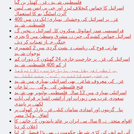
فلسطینی شہید ، غزہ کھنڈر بن گیا
اسرائیل کا حماس کیخلاف لیزر اور جی پی ایس سے لیس
‘آئرن اسٹنگ’ بم کا استعمال
غزہ پر اسرائیل کی وحشیانہ بمباری؛ ایک دن میں 400
فلسطینی شہید
فرانسیسی صدر ایمانوئل میکرون کل اسرائیل پہنچیں گے
اسرائیل حماس کشیدگی چین نے مشرق وسطیٰ میں 6 بحری
جنگی جہاز تعینات کر دیئے
بھارتی فوج کی ریاستی دہشت گردی میں 2 کشمیری
نوجوان شہید
اسرائیل کی غزہ پر جارحیت جاری، 24 گھنٹوں کے دوران کم
از کم 400 فلسطینی شہید
براعظم افریقا میں پایا جانے والا انوکھا
درخت، جسے کاٹنے پر ’لہو‘ رسنے لگتا ہے
غزہ کی معروف شاعرہ بھی اسرائیلی بمباری میں شہید
فتح فلسطین کی ہوگی ہے: ثنا خان
اسرائیلی بمباری میں 12 سالہ فلسطینی یوٹیوبر بھی شہید
سعودی عرب میں زیورات اور آرائشی اشیا پر قرآنی آیات
لکھنے پر پابندی
پناہ گزینوں اور امدادی سامان کیلیے غزہ بارڈر کھولنے پر
اتفاق ہوگیا؛ مصر
اقوام متحدہ نے 8 سال سے ایران پر عائد پابندیوں کے خاتمے کا
اعلان کر دیا
آئی ایم ایف کی کڑی شرط، حکومت نے بھی بڑا فیصلہ کر لیا