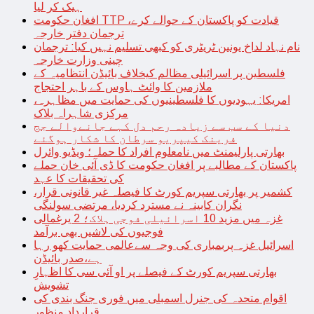
ہیک کر لیا
افغان حکومت TTP قیادت کو پاکستان کے حوالے کرے،
ترجمان دفتر خارجہ
نام نہاد لداخ یونین ٹریٹری کو کبھی تسلیم نہیں کیا: ترجمان
چینی وزارت خارجہ
فلسطین پر اسرائیلی مظالم کیخلاف بائیڈن انتظامیہ کے
ملازمین کا وائٹ ہاوس کے باہر احتجاج
امریکا: یہودیوں کا فلسطینیوں کی حمایت میں مظاہرہ،
مرکزی شاہراہ بلاک
دنیا کے سب سے زیادہ رحم دل کہے جانےوالے جج
فرینک کیپریو سرطان کا شکار ہوگئے
بھارتی پارلیمنٹ میں نامعلوم افراد کا حملہ؛ ویڈیو وائرل
پاکستان کے مطالبے پر افغان حکومت کا ڈی آئی خان حملے
کی تحقیقات کا عہد
کشمیر پر بھارتی سپریم کورٹ کا فیصلہ غیر قانونی قرار،
نگران کابینہ نے مسترد کردیا، مرتضی سولنگی
غزہ میں مزید 10 اسرائیلی فوجی ہلاک؛ 2 یرغمالی
فوجیوں کی لاشیں بھی برآمد
اسرائیل غزہ پربمباری کی وجہ سےعالمی حمایت کھو رہا
ہے،صدر بائیڈن
بھارتی سپریم کورٹ کے فیصلے پر او آئی سی کا اظہارِ
تشویش
اقوام متحدہ کی جنرل اسمبلی میں فوری جنگ بندی کی
قرارداد منظور