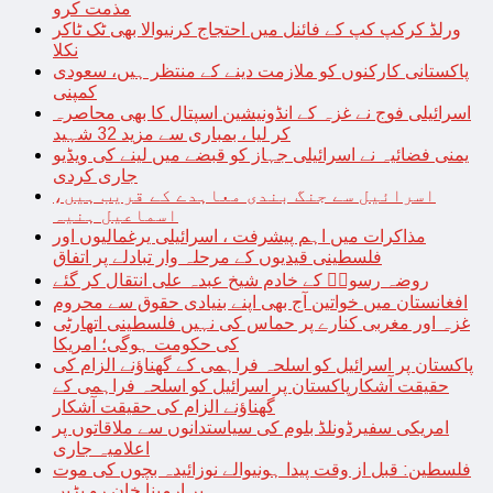
مذمت کرو
ورلڈ کرکپ کپ کے فائنل میں احتجاج کرنیوالا بھی ٹک ٹاکر
نکلا
پاکستانی کارکنوں کو ملازمت دینے کے منتظر ہیں، سعودی
کمپنی
اسرائیلی فوج نے غزہ کے انڈونیشین اسپتال کا بھی محاصرہ
کر لیا ، بمباری سے مزید 32 شہید
یمنی فضائیہ نے اسرائیلی جہاز کو قبضے میں لینے کی ویڈیو
جاری کردی
اسرائیل سے جنگ بندی معاہدے کے قریب ہیں،
اسماعیل ہنیہ
مذاکرات میں اہم پیشرفت ، اسرائیلی یرغمالیوں اور
فلسطینی قیدیوں کے مرحلہ وار تبادلے پر اتفاق
روضہ رسولؐ کے خادم شیخ عبدہ علی انتقال کر گئے
افغانستان میں خواتین آج بھی اپنے بنیادی حقوق سے محروم
غزہ اور مغربی کنارے پر حماس کی نہیں فلسطینی اتھارٹی
کی حکومت ہوگی؛ امریکا
پاکستان پر اسرائیل کو اسلحہ فراہمی کے گھناؤنے الزام کی
حقیقت آشکارپاکستان پر اسرائیل کو اسلحہ فراہمی کے
گھناؤنے الزام کی حقیقت آشکار
امریکی سفیرڈونلڈ بلوم کی سیاستدانوں سے ملاقاتوں پر
اعلامیہ جاری
فلسطین: قبل از وقت پیدا ہونیوالے نوزائیدہ بچوں کی موت
پر ارمینا خان رو پڑیں