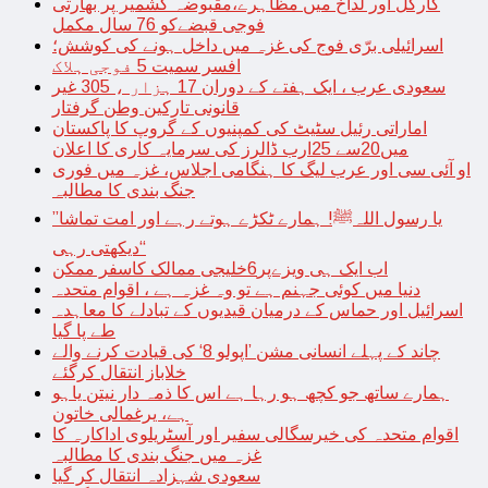
کارگل اور لداخ میں مظاہرے،مقبوضہ کشمیر پر بھارتی
فوجی قبضےکو 76 سال مکمل
اسرائیلی برّی فوج کی غزہ میں داخل ہونے کی کوشش؛
افسر سمیت 5 فوجی ہلاک
سعودی عرب ، ایک ہفتے کے دوران 17 ہزار ، 305 غیر
قانونی تارکین وطن گرفتار
اماراتی رئیل سٹیٹ کی کمپنیوں کے گروپ کا پاکستان
میں20سے 25ارب ڈالرز کی سرمایہ کاری کا اعلان
او آئی سی اور عرب لیگ کا ہنگامی اجلاس، غزہ میں فوری
جنگ بندی کا مطالبہ
’’یا رسول اللہﷺ! ہمارے ٹکڑے ہوتے رہے اور امت تماشا
دیکھتی رہی‘‘
اب ایک ہی ویزےپر6خلیجی ممالک کاسفر ممکن
دنیا میں کوئی جہنم ہے تو وہ غزہ ہے ، اقوام متحدہ
اسرائیل اور حماس کے درمیان قیدیوں کے تبادلے کا معاہدہ
طے پا گیا
چاند کے پہلے انسانی مشن ’اپولو 8‘ کی قیادت کرنے والے
خلاباز انتقال کرگئے
ہمارے ساتھ جو کچھ ہو رہا ہے اس کا ذمہ دار نیتن یاہو
ہے، یرغمالی خاتون
اقوام متحدہ کی خیرسگالی سفیر اور آسٹریلوی اداکارہ کا
غزہ میں جنگ بندی کا مطالبہ
سعودی شہزادہ انتقال کر گیا