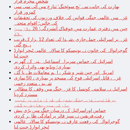
شخص مجرم قرار
بھارت کی جانب سے ’پچ سوئچنگ‘ تنازع میں آئی سی سی
کمزور قرار
غزہ میں عالمی جنگی قوانین کی خلاف ورزیوں کی تحقیقات
کی جائیں؛ اقوام متحدہ
چین میں دفتری عمارت میں خوفناک آتشزدگی؛ 26 ملازمین
ہلاک
غزہ پر اسرائیلی حملےجاری ،شہدا کی تعداد 12ہزارکےقریب
پہنچ گئی
گوجرانوالہ کی خاتون نے یونیسکو کا سالانہ عالمی ٹیچر ایوارڈ
جیت لیا
اسرائیل کی حماس سربراہ اسماعیل ہنیہ کے گھر پر
بمباری؛ ویڈیو بھی وائرل کردی
امریکہ اور چین شیر و شکر ، اہم معاملات طے پا گئے
غزہ ، قاتل اسرائیلی فوج کی مسجد پر بمباری ، 50 نمازی
شہید ، متعدد زخمی
اسرائیل نے سلامتی کونسل کا غزہ جنگ میں وقفے کا مطالبہ
مسترد کردیا
برطانیہ: غزہ جنگ بندی کی قرارداد پر لیبر
پارٹی میں بغاوت ہوگئی
حماس اوراسرائیل کے درمیان جنگ میں بڑی پیش
رفت،فریقین نے سیز فائر پر آمادگی ظاہر کردی
گوجرانوالہ کی رفعت عارف نے یونیسکو کا سالانہ عالمی
ٹیچر ایوارڈ جیت لیا