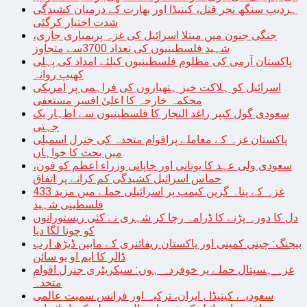
ہردیپ سنگھ نجر قتل، کینیڈا اور بھارت کے درمیان کشیدگی
شدت اختیار کرگئی
جنگی جنون میں مبتلا اسرائیل کی غزہ پربمباری جاری،
شہید فلسطینیوں کی تعداد 3700سے متجاوز
پاکستان آرمی کی مظلوم فلسطینیوں کیلئے امداد کی پہلی
کھیپ روانہ
اسرائیل کو ہلاکت خیز ہتھیاروں کی فراہمی پر امریکی
محکمہ خارجہ کا اعلیٰ افسر مستعفی
سعودی گول کیپر راغد النجار کا فلسطینیوں سے اظہار یک
جہتی
پاکستان غزہ کے معاملے پراقوام متحدہ کی جنرل اسمبلی
میں بحث کا خواہاں
سعودی ولی عہد کا یونانی اور جاپانی وزراء اعظم کو فون،
حماس اسرائیل کشیدگی کم کرانے پر اتفاق
غزہ کے پناہ گزین کیمپ پر اسرائیلی حملے میں مزید 433
فلسطینی شہید
دل کا دورہ پڑنے کا ڈرامہ رچا کر شہری نے کئی ریستورانوں
کو چونا لگا دیا
بیجنگ: چینی کمپنی اور پاکستان ریفائنری کے مابین ڈیڑھ ارب
ڈالر کا ایم او یو سائن
غزہ ہسپتال حملے پر خوفزدہ ہوں: سیکریٹری جنرل اقوامِ
متحدہ
سعودیہ، کینیڈا , ایران، ترکیہ اور فرانس سمیت عالمی