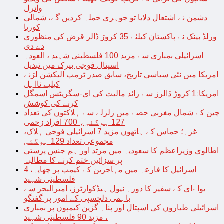
وائرل
دشمن نے اشتعال دلایا تو جوہری حملہ کردیں گے، شمالی
کوریا
ورلڈ بینک نے پاکستان کیلئے 35 کروڑ ڈالر قرض کی منظوری
دے دی
اسرائیلی بمباری سے مزید 100 فلسطینی شہید ، العودہ
اسپتال فوجی بیرک میں تبدیل
امریکا میں نئی سیاسی تاریخ، سابق صدر ٹرمپ الیکشن لڑنے
کیلیے نااہل
امریکا:1 کروڑ ڈالرز سے زائد مالیت کی ای-سگریٹس اسمگل
کرنے کی کوشش
چین کے شمال مغربی حصے میں زلزلے سے ہلاکتوں کی تعداد
127 ہوگئی، 700 افراد زخمی
غزہ؛ حماس کے ہاتھوں مزید 7 اسرائیلی فوجی ہلاک،
مجموعی تعداد 129 ہوگئی
اطالوی وزیراعظم کا سعودیہ میں مرتد اور ہم جنس پرستی
پر سزائیں ختم کرنے کا مطالبہ
اسرائیل کا فارعہ میں مہاجرین کے کیمپ پر چھاپہ، 4
فلسطینی شہید
یواےای کے سفیر کا دورہ نیول ہیڈکوارٹرز، امیرالبحر سے
باہمی دلچسپی کے امور پر گفتگو
اسرائیلی طیاروں کی اسپتال اور پناہ گزین کیمپوں پر بمباری
، مزید 90 فلسطینی شہید