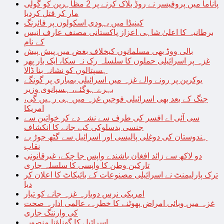
پاناما میں پروفیسر نے روڈ بلاک کرنے پر 2 مظاہرین کو گولی
مار کر قتل کردیا
کینیڈا میں یہودی اسکولوں پر فائرنگ
برطانیہ کا اعلیٰ شاہی اعزاز پاکستانی مصنف عارف انیس
کے نام
بالی ووڈ بھی مسلمانوں کیخلاف بغض میں پیش پیش
غزہ پر اسرائیلی حملوں کا سلسلہ رک نہ سکا، ایک بار پھر
ہسپتالوں کو نشانہ بنا ڈالا
یوکرین پر رونے والے غزہ میں اسرائیلی بمباری پر گونگے
بہرے ہوگئے، ہسپانوی وزیر
جنگ کے بعد بھی اسرائیلی فوجیں غزہ میں ہی رہیں گی،
امریکا
سی آئی اے افسر کی طرف سے نشہ دے کر خواتین سے
جنسی بدسلوکی کیے جانے کا انکشاف
ہندوستان کی دوغلی پالیسی اور اسرائیل سے گٹھ جوڑ بے
نقاب
دو لاکھ سے زائد افغان باشندے واپس جا چکے، غیرقانونی
تارکین وطن کا واپسی کا سلسلہ جاری
ترک پارلیمنٹ نے اسرائیلی مصنوعات کے بائیکاٹ کا اعلان کر
دیا
امریکی نرس دوبارہ غزہ جانے کو تیار
غزہ میں وبائی امراض پھوٹنے کا خطرہ، عالمی ادارہ صحت
کی وارننگ جاری
اسرائیل کا گھناؤنا منصوبہ