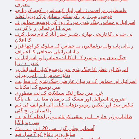
معترف
فلسطینی مزاحمت نے اسرائیل کیساتھ وہ کچھ کردیا جو
فوجیں بھی نہیں کرسکتیں،سابق ترک وزیراعظم
اسرائیل و حماس جنگ بندی میں 2 روز کی توسیع، حماس نے
مزید 11 یرغمالی رہا کر دیے
بی جے پی کا تاریخی بھارتی شہر حیدر آباد کا نام تبدیل کرنے
کا اعلان
رہائی پانے والے یرغمالیوں نے حماس کے سلوک کو اچھا قرار
دیا، اسرائیلی صحافی کا اعتراف
جنگ بندی میں توسیع کے امکانات،حماس اور اسرائیل نے
عندیہ دے دیا
امریکا اور قطر کا جنگ بندی میں توسیع کیلیے اسرائیل پر
دباؤ؛ حماس نے ہامی بھرلی
اسرائیل اور حماس کے درمیان عارضی جنگ بندی کے معاہدے
میں توسیع کے امکانات
غزہ میں سٹار لنک سیٹلائٹ کے لیے منظوری
ضروری،اسرائیل اور مسک کے درمیان معاہدہ طے پاگیا
ٹیکس نیٹ اور ٹیکس ریونیو بڑھانے کیلیے آئی ایم ایف کی ٹیم
پاکستان پہنچ گئی
طالبان وزیر خارجہ امیر متقی کو نائب وزیراعظم کا عہدہ
بھی دیدیا گیا
آسمانی بجلی گرنے سے 20 افراد ہلاک
سابق وزیر دفاع کو 7 سال قید