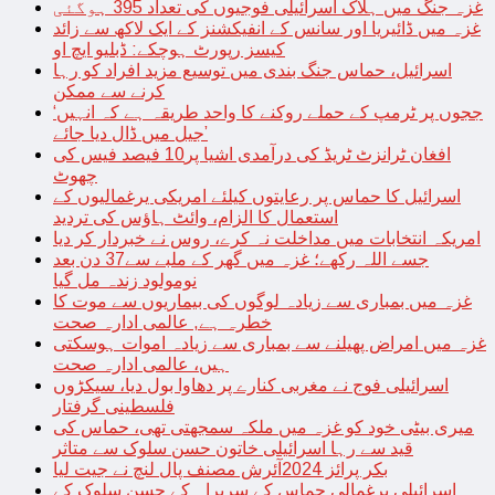
غزہ جنگ میں ہلاک اسرائیلی فوجیوں کی تعداد 395 ہوگئی
غزہ میں ڈائیریا اور سانس کے انفیکشنز کے ایک لاکھ سے زائد
کیسز رپورٹ ہوچکے: ڈبلیو ایچ او
اسرائیل، حماس جنگ بندی میں توسیع مزید افراد کو رہا
کرنے سے ممکن
‘ججوں پر ٹرمپ کے حملے روکنے کا واحد طریقہ ہے کہ انہیں
جیل میں ڈال دیا جائے’
افغان ٹرانزٹ ٹریڈ کی درآمدی اشیا پر10 فیصد فیس کی
چھوٹ
اسرائیل کا حماس پر رعایتوں کیلئے امریکی یرغمالیوں کے
استعمال کا الزام، وائٹ ہاؤس کی تردید
امریکہ انتخابات میں مداخلت نہ کرے، روس نے خبردار کر دیا
جسے اللہ رکھے؛ غزہ میں گھر کے ملبے سے37 دن بعد
نومولود زندہ مل گیا
غزہ میں بمباری سے زیادہ لوگوں کی بیماریوں سے موت کا
خطرہ ہے, عالمی ادارہ صحت
غزہ میں امراض پھیلنے سے بمباری سے زیادہ اموات ہوسکتی
ہیں، عالمی ادارہ صحت
اسرائیلی فوج نے مغربی کنارے پر دھاوا بول دیا، سیکڑوں
فلسطینی گرفتار
میری بیٹی خود کو غزہ میں ملکہ سمجھتی تھی، حماس کی
قید سے رہا اسرائیلی خاتون حسن سلوک سے متاثر
بکر پرائز 2024آئرش مصنف پال لنچ نے جیت لیا
اسرائیلی یرغمالی حماس کے سربراہ کے حسن سلوک کے