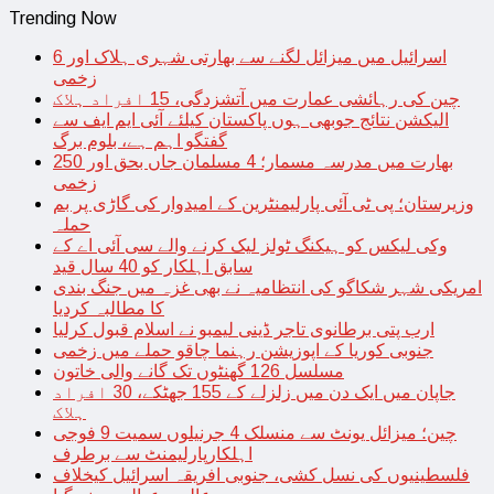
Trending Now
اسرائیل میں میزائل لگنے سے بھارتی شہری ہلاک اور 6
زخمی
چین کی رہائشی عمارت میں آتشزدگی، 15 افراد ہلاک
الیکشن نتائج جوبھی ہوں پاکستان کیلئے آئی ایم ایف سے
گفتگو اہم ہے، بلوم برگ
بھارت میں مدرسہ مسمار؛ 4 مسلمان جاں بحق اور 250
زخمی
وزیرستان؛ پی ٹی آئی پارلیمنٹرین کے امیدوار کی گاڑی پر بم
حملہ
وکی لیکس کو ہیکنگ ٹولز لیک کرنے والے سی آئی اے کے
سابق اہلکار کو 40 سال قید
امریکی شہر شکاگو کی انتظامیہ نے بھی غزہ میں جنگ بندی
کا مطالبہ کردیا
ارب پتی برطانوی تاجر ڈینی لیمبو نے اسلام قبول کرلیا
جنوبی کوریا کے اپوزیشن رہنما چاقو حملے میں زخمی
مسلسل 126 گھنٹوں تک گانے والی خاتون
جاپان میں ایک دن میں زلزلے کے 155 جھٹکے، 30 افراد
ہلاک
چین؛ میزائل یونٹ سے منسلک 4 جرنیلوں سمیت 9 فوجی
اہلکارپارلیمنٹ سے برطرف
فلسطینیوں کی نسل کشی، جنوبی افریقہ اسرائیل کیخلاف