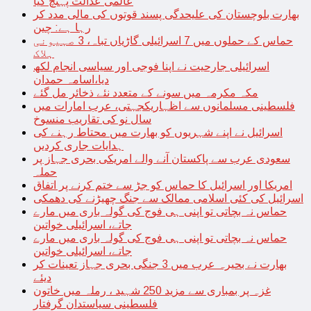
عالمی عدالت پہنچ گیا
بھارت بلوچستان کی علیحدگی پسند قوتوں کی مالی مدد کر
رہا ہے: چین
حماس کے حملوں میں 7 اسرائیلی گاڑیاں تباہ، 3 صہیونی
ہلاک
اسرائیلی جارحیت نے اپنا فوجی اور سیاسی انجام لکھ
دیا،اسامہ حمدان
مکہ مکرمہ میں سونے کے متعدد نئے ذخائر مل گئے
فلسطینی مسلمانوں سے اظہاریکجہتی، عرب امارات میں
سال نو کی تقاریب منسوخ
اسرائیل نے اپنے شہریوں کو بھارت میں محتاط رہنے کی
ہدایات جاری کردیں
سعودی عرب سے پاکستان آنے والے امریکی بحری جہاز پر
حملہ
امریکا اور اسرائیل کا حماس کو جڑ سے ختم کرنے پر اتفاق
اسرائیل کی کئی اسلامی ممالک سے جنگ چھیڑنے کی دھمکی
حماس نہ بچاتی تو اپنی ہی فوج کی گولہ باری میں مارے
جاتے، اسرائیلی خواتین
حماس نہ بچاتی تو اپنی ہی فوج کی گولہ باری میں مارے
جاتے، اسرائیلی خواتین
بھارت نے بحیرہ عرب میں 3 جنگی بحری جہاز تعینات کر
دیئے
غزہ پر بمباری سے مزید 250 شہید ، رملہ میں خاتون
فلسطینی سیاستدان گرفتار