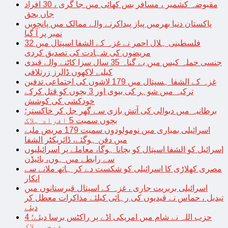
مقبوضہ کشمیر ، مسافر بس کھائی میں جا گری ، 30 افراد
جاں بحق
پاکستان دنیا بھرمیں پیاز پیداکرنے والے ممالک میں پانچویں
نمبر پر آ گیا
فلسطینی ہلال احمر نے غزہ کے الشفا اسپتال میں 32
مریضوں کی شہادت کی تصدیق کردی
جنسی حملہ کیس میں بے گناہ 35 سال سزا کاٹنے والے قیدی
کیلیے لاکھوں ڈالرز زرتلافی
غزہ کے الشفا ہسپتال میں 179 لاشوں کی اجتماعی تدفین
ترکیہ میں شوہر کی بیوی اور 3 بچوں کو قتل کرکے
خودکشی کی کوشش
برطانیہ میں دیوالی کی آتش بازی سے گھر جل کر خاکستر؛
بچوں سمیت 5 افراد ہلاک
اسرائیلی بمباری میں نومولودوں سمیت 179 مریض ملبے
میں دفن ہوگئے، ڈائریکٹر الشفا
اسرائیل کو الشفا اسپتال کو بچانا ہوگا، معاملے پر اسرائیلیوں
سے رابطے میں ہوں، بائیڈن
مصری کھلاڑی کا اسرائیلی کو شکست دے کر ہاتھ ملانے سے
انکار
اسرائیلی بربریت جاری ، غزہ کے اسپتال قبرستانوں میں
تبدیل ، حماس نے قیدیوں کی رہائی کیلئے مذاکرات معطل کر
دیئے
حزب اللہ نے شام میں امریکی اڈے پر راکٹس برسا دیئے؛ 4
فوجی ہلاک