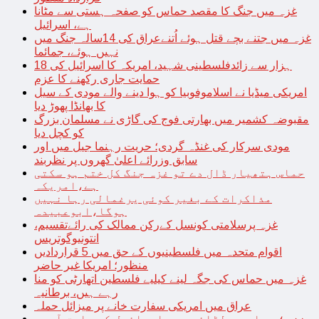
غزہ میں جنگ کا مقصد حماس کو صفحہ ہستی سے مٹانا
ہے، اسرائیل
غزہ میں جتنے بچے قتل ہوئے اُتنےعراق کی 14سالہ جنگ میں
نہیں ہوئے، جمائما
18 ہزار سے زائدفلسطینی شہید، امریکہ کا اسرائیل کی
حمایت جاری رکھنے کا عزم
امریکی میڈیا نے اسلاموفوبیا کو ہوا دینے والے مودی کے سیل
کا بھانڈا پھوڑ دیا
مقبوضہ کشمیر میں بھارتی فوج کی گاڑی نے مسلمان بزرگ
کو کچل دیا
مودی سرکار کی غنڈہ گردی؛ حریت رہنما جیل میں اور
سابق وزرائے اعلیٰ گھروں پر نظربند
حماس ہتھیار ڈال دے تو غزہ جنگ کل ختم ہو سکتی
ہے،امریکہ
مذاکرات کے بغیر کوئی یرغمالی رہا نہیں
ہوگا،ابوعبیدہ
غزہ پرسلامتی کونسل کےرکن ممالک کی رائےتقسیم،
انتونیوگوتریس
اقوام متحدہ میں فلسطینیوں کے حق میں 5 قراردادیں
منظور؛ امریکا غیر حاضر
غزہ میں حماس کی جگہ لینے کیلیے فلسطین اتھارٹی کو منا
رہے ہیں، برطانیہ
عراق میں امریکی سفارت خانے پر میزائل حملہ
غزہ؛ حماس سے لڑائی میں اسرائیل کے سابق آرمی