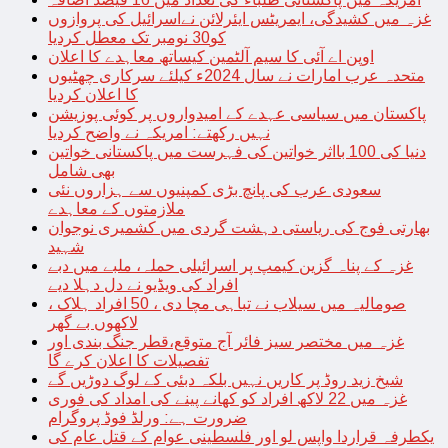
غزہ میں کشیدگی، ایمریٹس ایئرلائن نےاسرائیل کی پروازوں
کو30 نومبر تک معطل کردیا
اوپن اے آئی کا سیم آلٹمین کیساتھ معاہدے کا اعلان
متحدہ عرب امارات نے سال 2024ء کیلئے سرکاری چھٹیوں
کا اعلان کردیا
پاکستان میں سیاسی عہدے کے امیدواروں پر کوئی پوزیشن
نہیں رکھتے: امریکہ نے واضح کردیا
دنیا کی 100 بااثر خواتین کی فہرست میں پاکستانی خواتین
بھی شامل
سعودی عرب کی پانچ بڑی کمپنیوں سے ہزاروں نئی
ملازمتوں کے معاہدے
بھارتی فوج کی ریاستی دہشت گردی میں کشمیری نوجوان
شہید
غزہ کے پناہ گزین کیمپ پر اسرائیلی حملہ، ملبے میں دبے
افراد کی ویڈیو نے دل دہلا دیے
صومالیہ میں سیلاب نے تباہی مچا دی ، 50 افراد ہلاک ،
لاکھوں بے گھر
غزہ میں مختصر سیز فائر آج متوقع،قطر جنگ بندی اور
تفصیلات کا اعلان کرے گا
شیخ زید روڈ پر کاریں نہیں بلکہ دبئی کے لوگ دوڑیں گے
غزہ میں 22 لاکھ افراد کو کھانے پینے کی امداد کی فوری
ضرورت ہے: ورلڈ فوڈ پروگرام
یکطرفہ قراردا واپس لو اور فلسطینی عوام کے قتل عام کی