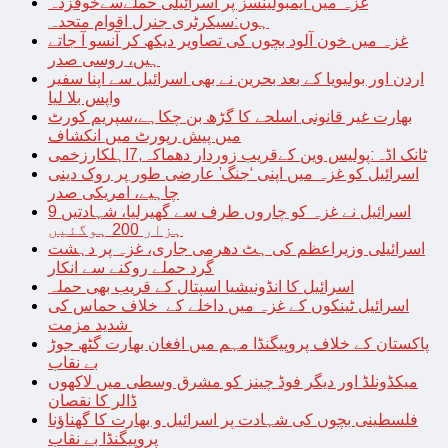
غزہ میں ایمبولینسز پر اسرائیلی حملےسےخوفزدہ
ہوں:سیکرٹری جنرل اقوام متحدہ
غزہ میں خون آلود بچوں کی تصاویر دیکھ کر آنسو آ جاتے
ہیں، روسی صدر
اردن اور بولیویا کے بعد بحرین نے بھی اسرائیل سے اپنا سفیر
واپس بلا لیا
بھارت غیر قانونی اسلحے کا گڑھ بن چکاہے،سپریم کورٹ
میں پیش رپورٹ میں انکشاف
ٹانک اڈہ:پولیس وین کےقریب زوردار دھماکہ,7اہلکارزخمی
اسرائیل کو غزہ میں اپنی ‘جنگ’ عارضی طور پر روک دینی
چاہیے، امریکی صدر
اسرائیل نے غزہ کو چاروں طرف سے گھیرلیا، شہادتیں 9
ہزار 200 ہوگئیں
اسرائیلی وزیراعظم کی ہٹ دھرمی جاری، غزہ پر دہشت
گرد حملے روکنے سے انکار
اسرائیل کا انڈونیشیا اسپتال کے قریب بھی حملہ
اسرائیل ٹینکوں کے غزہ میں داخلے کے خلاف حماس کی
شدید مزمت
پاکستان کے خلاف پروپیگنڈا مہم میں افغان بھارت گٹھ جوڑ
بے نقاب
میکڈونلڈ اور دیگر فوڈ چینز کو مشرق وسطی میں لاکھوں
ڈالر کا نقصان
فلسطینی بچوں کی شہادت پر اسرائیل و بھارت کا گھناؤنا
پروپیگنڈا بے نقاب