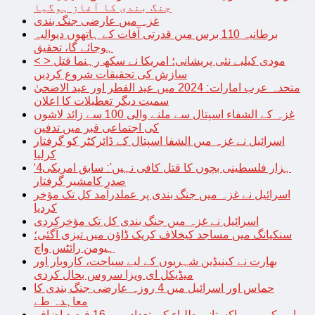
جنگ بندی کا آغاز ہوگیا
غزہ میں عارضی جنگ بندی
برطانیہ 110 برس میں قدرتی آفات کے ہاتھوں دیوالیہ
ہوجائے گا، تحقیق
< > مودی کیلیے نئی پریشانی؛ امریکا نے سکھ رہنما قتل
سازش کی تحقیقات شروع کردیں
متحدہ عرب امارات: 2024 میں عید الفطر اور عید الاضحیٰ
سمیت دیگر تعطیلات کا اعلان
غزہ کے الشفاء اسپتال سے ملنے والی 100 سے زائد لاشوں
کی اجتماعی قبر میں تدفین
اسرائیل نے غزہ میں الشفا اسپتال کے ڈائرکٹر کو گرفتار
کرلیا
‘4ہزار فلسطینی بچوں کا قتل کافی نہیں’: سابق امریکی
صدر کامشیر گرفتار
اسرائیل نے غزہ میں جنگ بندی پر عملدرآمد کل تک مؤخر
کردیا
اسرائیل نے غزہ میں جنگ بندی کل تک مؤخرکردی
سنکیانگ میں مساجد کیخلاف کریک ڈاؤن میں تیزی آگئی؛
ہیومن رائٹس واچ
بھارت نے کینیڈین شہریوں کے لیے سیاحت، کاروبار اور
میڈیکل ای ویزا سروس بحال کردی
حماس اور اسرائیل میں 4 روزہ عارضی جنگ بندی کا
معاہدہ طے
امریکہ میں پاکستانی طلباء کی تعداد میں 16 فیصد اضافہ