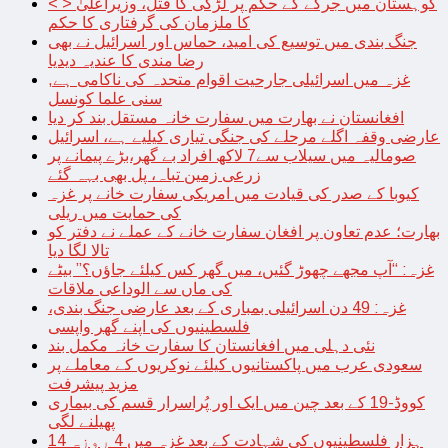
< > کوہستان میں جرگے کے حکم پر لڑکی کا قتل، وزیراعلیٰ
کا ملزمان کی گرفتاری کا حکم
جنگ بندی میں توسیع کی امید، حماس اور اسرائیل نے بھی
رضا مندی کا عندیہ دیدیا
غزہ میں اسرائیلی جارحیت اقوام متحدہ کی ناکامی ہے,
سنی علما کونسل
افغانستان نے بھارت میں سفارت خانہ مستقل بند کر دیا
عارضی وقفہ اگلے مرحلے کی جنگی تیاری کیلیے ہے، اسرائیل
صومالیہ میں سیلاب سے7 لاکھ افراد بے گھر،بڑے پیمانے پر
زرعی زمین تباہ، پل بھی بہہ گئے
کیوبا کے صدر کی قیادت میں امریکی سفارت خانے پر غزہ
کی حمایت میں ریلی
بھارت؛ عدم تعاون پر افغان سفارت خانے کے عملے نے دفتر کو
تالا لگا دیا
غزہ: “آپ مجھے چھوڑ گئیں، میں گھر کس کیلئے جاؤں؟” بیٹے
کی ماں سے الوداعی ملاقات
غزہ: 49 دن اسرائیلی بمباری کے بعد عارضی جنگ بندی،
فلسطینیوں کی اپنے گھر واپسی
نئی دہلی میں افغانستان کا سفارت خانہ مکمل بند
سعودی عرب میں پاکستانیوں کیلئے نوکریوں کے معاملے پر
مزید پیشرفت
کووڈ-19 کے بعد چین میں ایک اور پُراسرار قسم کی بیماری
پھیلنے لگی
14 ہزار فلسطینیوں کی شہادت کے بعد غزہ میں 4 روزہ