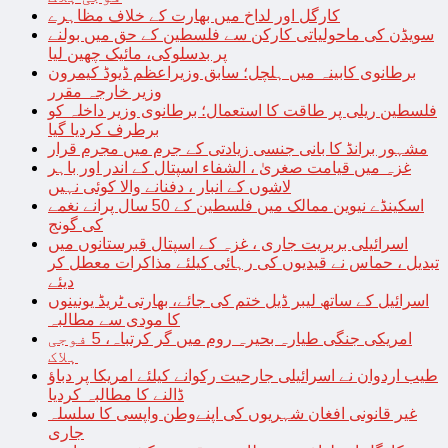
کارگل اور لداخ میں بھارت کے خلاف مظاہرے
سویڈن کی ماحولیاتی کارکن سے فلسطین کے حق میں بولنے
پر بدسلوکی، مائیک چھین لیا
برطانوی کابینہ میں ہلچل؛ سابق وزیراعظم ڈیوڈ کیمرون
وزیر خارجہ مقرر
فلسطین ریلی پر طاقت کا استعمال؛ برطانوی وزیر داخلہ کو
برطرف کردیا گیا
مشہور برانڈ کا بانی جنسی زیادتی کے جرم میں مجرم قرار
غزہ میں قیامت صغریٰ ، الشفاء اسپتال کے اندر اور باہر
لاشوں کے انبار ، دفنانے والا کوئی نہیں
اسکینڈے نیوین ممالک میں فلسطین کے 50 سال پرانے نغمے
کی گونج
اسرائیلی بربریت جاری ، غزہ کے اسپتال قبرستانوں میں
تبدیل ، حماس نے قیدیوں کی رہائی کیلئے مذاکرات معطل کر
دیئے
اسرائیل کے ساتھ لیبر ڈیل ختم کی جائے، بھارتی ٹریڈ یونینوں
کا مودی سے مطالبہ
امریکی جنگی طیارہ بحیرہ روم میں گر کرتباہ، 5 فوجی
ہلاک
طیب اردوان نے اسرائیلی جارحیت رکوانے کیلئے امریکا پر دباؤ
ڈالنے کا مطالبہ کردیا
غیر قانونی افغان شہریوں کی اپنےوطن واپسی کا سلسلہ
جاری