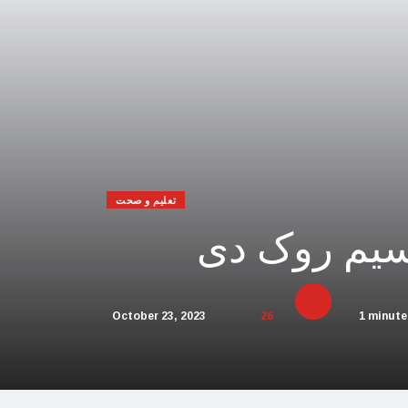
 افریقہ اسرائیل کیخلاف عالمی عدالت پہنچ گیا
یحدگی پسند قوتوں کی مالی مدد کر رہا ہے: چین
اڑیاں تباہ، 3 صہیونی ہلاک
پنا فوجی اور سیاسی انجام لکھ دیا،اسامہ حمدان
مکہ مکرمہ میں سونے کے متعدد نئے ذخائر مل گئے
تعلیم و صحت
قسیم روک دی
تی، عرب امارات میں سال نو کی تقاریب منسوخ
و بھارت میں محتاط رہنے کی ہدایات جاری کردیں
 پاکستان آنے والے امریکی بحری جہاز پر حملہ
October 23, 2023
26
1 minute
ور اسرائیل کا حماس کو جڑ سے ختم کرنے پر اتفاق
 کئی اسلامی ممالک سے جنگ چھیڑنے کی دھمکی