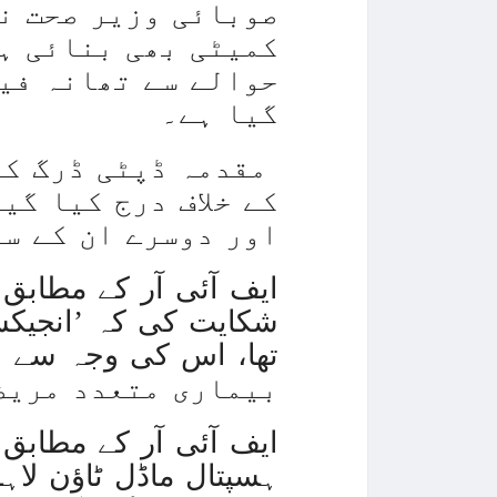
صوبائی وزیر صحت ن
کمیٹی بھی بنائی ہے
حوالے سے تھانہ فیص
گیا ہے۔
مقدمہ ڈپٹی ڈرگ کنٹ
کے خلاف درج کیا گی
اور دوسرے ان کے س
ایف آئی آر کے مطابق 
بیماری متعدد مریض
ایف آئی آر کے مطابق
ہسپتال ماڈل ٹاؤن لاہ