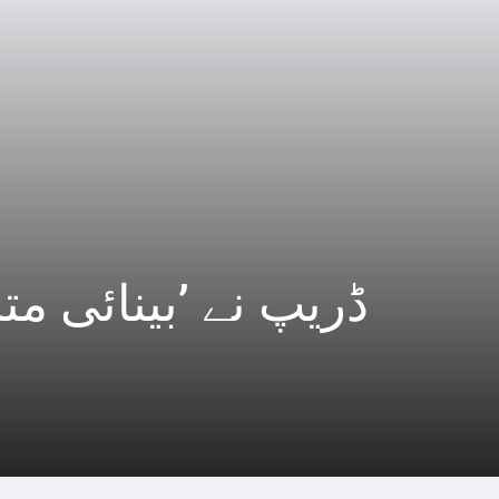
ڈریپ نے ’بینائی مت