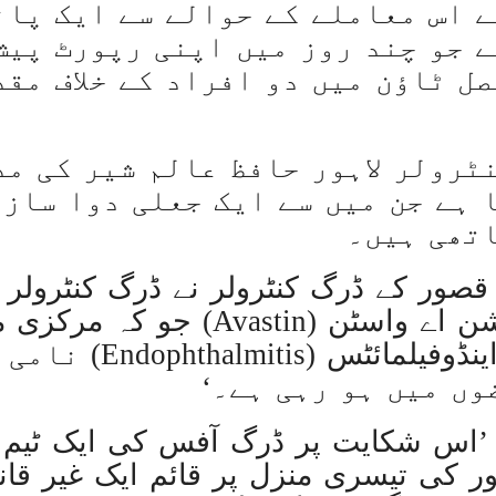
غزہ میں جتنے بچے قتل ہوئے اُتنےعراق کی 14سالہ جنگ
ے اس معاملے کے حوالے سے ایک پان
 جو چند روز میں اپنی رپورٹ پیش
18 ہزار سے زائدفلسطینی شہید، ام
ل ٹاؤن میں دو افراد کے خلاف مقد
امریکی میڈیا نے اسلاموفوبی
مقبوضہ کشمیر میں بھ
رولر لاہور حافظ عالم شیر کی مد
مودی سرکار کی غنڈہ گردی؛ حریت رہنما ج
ا ہے جن میں سے ایک جعلی دوا ساز
اتھی ہیں۔
حماس ہتھیار ڈال
مذاکرات کے بغ
قصور کے ڈرگ کنٹرولر نے ڈرگ کنٹرولر 
شکایت کی کہ ’انجیکشن اے واسٹن (tin
غزہ پرسلامتی کون
تھا، اس کی وجہ سے این
اقوام متحدہ میں فلسطینیوں کے حق میں 5 قراردادیں م
وں میں ہو رہی ہے۔‘
غزہ میں حماس کی جگہ لینے 
 ’اس شکایت پر ڈرگ آفس کی ایک ٹیم 
ور کی تیسری منزل پر قائم ایک غیر قان
غزہ؛ حماس سے لڑائی م