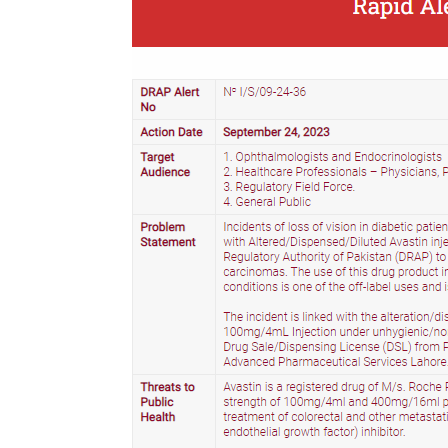
امریکا:1 کروڑ ڈالرز سے زائد مالیت کی ای-سگریٹس اسمگل کرنے کی کوشش
چین کے شمال مغربی حصے میں زلزلے سے ہلاکتوں کی تعداد 7
غزہ؛ حماس کے ہاتھوں مزید 7 اسرائیلی فوجی ہلاک، مجموعی تعداد 129 ہوگئی
اطالوی وزیراعظم کا سعودیہ میں مرتد او
اسرائیل کا فارعہ میں مہا
یواےای کے سفیر کا دورہ نیول ہیڈکوارٹر
اسرائیلی طیاروں کی اسپتال اور پناہ گزین کیمپ
اٹلی کی زر
غزہ: اسکول پر اسرائی
غزہ می