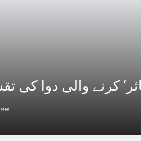
چین؛ میزائل یونٹ سے منسلک 4 جرنیلوں سمیت 9 فوجی اہلکارپارلیمنٹ سے برطرف
فلسطینیوں کی نسل کشی، جنوبی
بھارت بلوچستان کی عل
حماس کے حملوں میں 7 اسرائیلی گ
اسرائیلی جارحیت نے ا
اثر‘ کرنے والی دوا کی ت
فلسطینی مسلمانوں سے اظہاریکجہ
اسرائیل نے اپنے شہریوں ک
سعودی عرب سے
 read
امریکا ا
اسرائیل کی