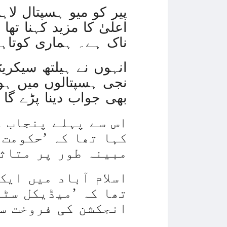
پیر کو میو ہسپتال لاہ
اعلیٰ کا مزید کہنا تھ
ناک ہے۔ ہماری کوتاہی
انہوں نے ہیلتھ سیکری
نجی ہسپتالوں میں ہو 
بھی جواب دینا پڑے گا 
اس سے پہلے پنجاب ک
کہا تھا کہ ’حکومت 
مبینہ طور پر متاثر
اسلام آباد میں ایک
تھا کہ ’میڈیکل سٹو
انجکشن کی فروخت سے