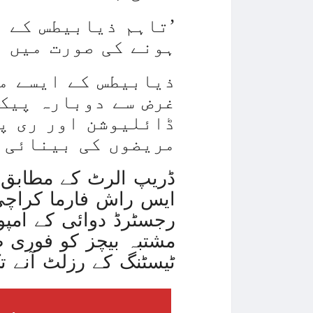
’تاہم ذیابیطس کے م
ہونے کی صورت میں ا
ذیابیطس کے ایسے مر
غرض سے دوبارہ پیک 
ڈائلیوشن اور ری پی
مریضوں کی بینائی 
ایس راش فارما کراچی 
رجسٹرڈ دوائی کے امپو
مشتبہ بیچز کو فوری ط
ٹیسٹنگ کے رزلٹ آنے ت