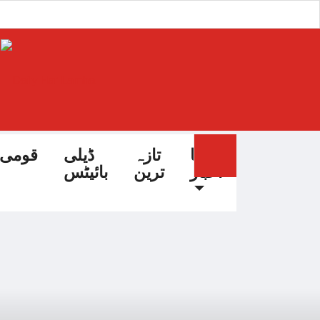
آج کا
تازہ
ڈیلی
قومی
اخبار
ترین
بائیٹس