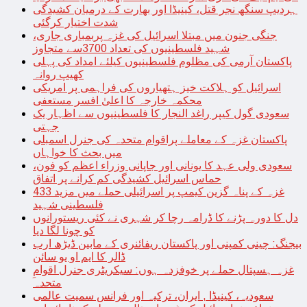
ہردیپ سنگھ نجر قتل، کینیڈا اور بھارت کے درمیان کشیدگی
شدت اختیار کرگئی
جنگی جنون میں مبتلا اسرائیل کی غزہ پربمباری جاری،
شہید فلسطینیوں کی تعداد 3700سے متجاوز
پاکستان آرمی کی مظلوم فلسطینیوں کیلئے امداد کی پہلی
کھیپ روانہ
اسرائیل کو ہلاکت خیز ہتھیاروں کی فراہمی پر امریکی
محکمہ خارجہ کا اعلیٰ افسر مستعفی
سعودی گول کیپر راغد النجار کا فلسطینیوں سے اظہار یک
جہتی
پاکستان غزہ کے معاملے پراقوام متحدہ کی جنرل اسمبلی
میں بحث کا خواہاں
سعودی ولی عہد کا یونانی اور جاپانی وزراء اعظم کو فون،
حماس اسرائیل کشیدگی کم کرانے پر اتفاق
غزہ کے پناہ گزین کیمپ پر اسرائیلی حملے میں مزید 433
فلسطینی شہید
دل کا دورہ پڑنے کا ڈرامہ رچا کر شہری نے کئی ریستورانوں
کو چونا لگا دیا
بیجنگ: چینی کمپنی اور پاکستان ریفائنری کے مابین ڈیڑھ ارب
ڈالر کا ایم او یو سائن
غزہ ہسپتال حملے پر خوفزدہ ہوں: سیکریٹری جنرل اقوامِ
متحدہ
سعودیہ، کینیڈا , ایران، ترکیہ اور فرانس سمیت عالمی