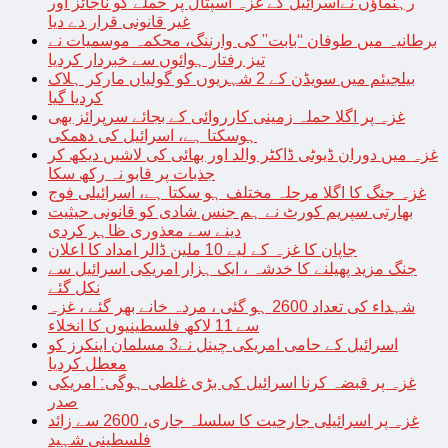
رہنماؤں نےاسرائیل کے غزہ اسپتال پر حملے کو ناجائز اور
غیر قانونی قرار دے دیا
برطانیہ میں طوفان “بابت” کی وارننگ، محکمہ موسمیات نے
تیز رفتار ہوائوں سے خبردار کردیا
بیلجیئم میں سویڈن کے 2 شہریوں کو گولیاں مارکر ہلاک
کردیا گیا
غزہ پر اگلا حملہ زمینی کارروائی کے بجائے سرپرائز بھی
ہوسکتا ہے، اسرائیل کی دھمکی
غزہ میں دوران ڈیوٹی ڈاکٹر والد اور بھائی کی لاشیں دیکھ کر
جذبات پر قابو نہ رکھ سکا
غزہ جنگ کا اگلا مرحلہ مختلف ہو سکتا ہے، اسرائیلی فوج
بھارتی سپریم کورٹ نے ہم جنس شادی کو قانونی حیثیت
دینے سے معذوری ظاہر کردی
جاپان کا غزہ کے لیے 10 ملین ڈالر امداد کا اعلان
جنگ مزید پھیلنے کا خدشہ ، ایک ہزار امریکی اسرائیل سے
نکل گئے
شہداء کی تعداد 2600 ہو گئی ، مردہ خانے بھر گئے ، غزہ
سے 11 لاکھ فلسطینیوں کا انخلاء
اسرائیل کے حامی امریکی چینل نے3 مسلمان اینکرز کو
معطل کردیا
غزہ پر قبضہ کرنا اسرائیل کی بڑی غلطی ہوگی: امریکی
صدر
غزہ پر اسرائیلی جارحیت کا سلسلہ جاری، 2600 سے زائد
فلسطینی شہید