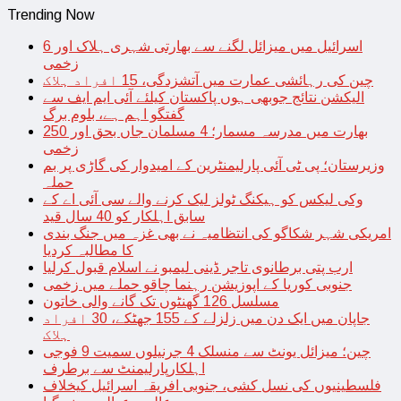
Trending Now
اسرائیل میں میزائل لگنے سے بھارتی شہری ہلاک اور 6
زخمی
چین کی رہائشی عمارت میں آتشزدگی، 15 افراد ہلاک
الیکشن نتائج جوبھی ہوں پاکستان کیلئے آئی ایم ایف سے
گفتگو اہم ہے، بلوم برگ
بھارت میں مدرسہ مسمار؛ 4 مسلمان جاں بحق اور 250
زخمی
وزیرستان؛ پی ٹی آئی پارلیمنٹرین کے امیدوار کی گاڑی پر بم
حملہ
وکی لیکس کو ہیکنگ ٹولز لیک کرنے والے سی آئی اے کے
سابق اہلکار کو 40 سال قید
امریکی شہر شکاگو کی انتظامیہ نے بھی غزہ میں جنگ بندی
کا مطالبہ کردیا
ارب پتی برطانوی تاجر ڈینی لیمبو نے اسلام قبول کرلیا
جنوبی کوریا کے اپوزیشن رہنما چاقو حملے میں زخمی
مسلسل 126 گھنٹوں تک گانے والی خاتون
جاپان میں ایک دن میں زلزلے کے 155 جھٹکے، 30 افراد
ہلاک
چین؛ میزائل یونٹ سے منسلک 4 جرنیلوں سمیت 9 فوجی
اہلکارپارلیمنٹ سے برطرف
فلسطینیوں کی نسل کشی، جنوبی افریقہ اسرائیل کیخلاف