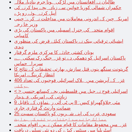
طالبان نے افغانستان میں لڑکی ہونا جرم بنادیا، ملالہ
حکمراں شمالی کوریا خواتین سے زیادہ بچے پیدا کرنے کی
اپیل کرتے ہوئے رو پڑے
امریکہ چین کے اندرونی معاملات میں مداخلت نہ کرے: چینی
وزیر خا رجہ
اقوام متحدہ کی جنرل اسمبلی میں پاکستان کی بڑی
کامیابی
ایشیائی ترقیاتی بینک نے پاکستان کیلئے قرض کی منظوری
دیدی
یونان کشتی حادثے کا مرکزی ملزم گرفتار
پاکستان اسرائیل کو دھمکی دے تو غزہ جنگ رک سکتی ہے،
سربراہ حماس
گرپتونت سنگھ پنوں قتل سازش، بھارتی تحقیقات کے نتائج کا
انتظار کرینگے، امریکا
غزہ کے آپریشن میں ہلاک اسرائیلی فوجیوں کی تعداد 406
ہوگئی
< > اسرائیلی فوج نے جیل میں فلسطینی بچے کیساتھ جنسی
زیادتی کی، امریکی عہدیدار
9 مئی جلاؤگھیراؤ کیس: 8 پی ٹی آئی رہنماؤں کے ناقابل
ضمانت وارنٹ گرفتاری جاری
سعودی عرب کی اپنے شہریوں کو پاکستان سمیت 25
ممالک جانے سے اجتناب برتنے کی ہدایت
غزہ میں محفوظ مقامات کا قیام ممکن نہیں، اقوام متحدہ
آسٹریلیا میں مینٹس کیڑے کی دو نئی نسلیں دریافت