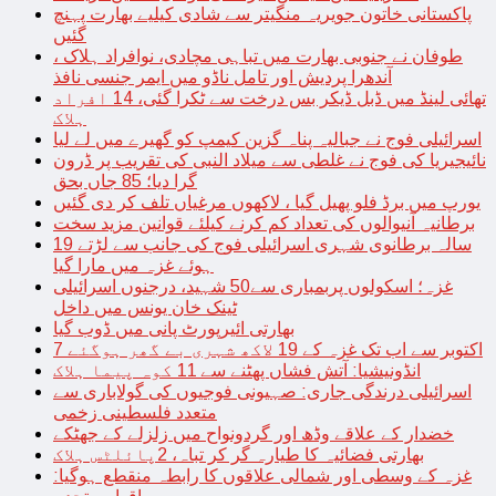
پاکستانی خاتون جویریہ منگیتر سے شادی کیلیے بھارت پہنچ
گئیں
طوفان نے جنوبی بھارت میں تباہی مچادی، نوافراد ہلاک ،
آندھرا پردیش اور تامل ناڈو میں ایمر جنسی نافذ
تھائی لینڈ میں ڈبل ڈیکر بس درخت سے ٹکرا گئی، 14 افراد
ہلاک
اسرائیلی فوج نے جبالیہ پناہ گزین کیمپ کو گھیرے میں لے لیا
نائیجیریا کی فوج نے غلطی سے میلاد النبی کی تقریب پر ڈرون
گرا دیا؛ 85 جاں بحق
یورپ میں برڈ فلو پھیل گیا ، لاکھوں مرغیاں تلف کر دی گئیں
برطانیہ آنیوالوں کی تعداد کم کرنے کیلئے قوانین مزید سخت
19 سالہ برطانوی شہری اسرائیلی فوج کی جانب سے لڑتے
ہوئے غزہ میں مارا گیا
غزہ؛ اسکولوں پربمباری سے50 شہید، درجنوں اسرائیلی
ٹینک خان یونس میں داخل
بھارتی ائیرپورٹ پانی میں ڈوب گیا
7 اکتوبر سے اب تک غزہ کے 19 لاکھ شہری بے گھر ہوگئے
انڈونیشیا: آتش فشاں پھٹنے سے 11 کوہ پیما ہلاک
اسرائیلی درندگی جاری: صہیونی فوجیوں کی گولاباری سے
متعدد فلسطینی زخمی
خضدار کے علاقے وڈھ اور گردونواح میں زلزلے کے جھٹکے
بھارتی فضائیہ کا طیارہ گر کر تباہ، 2پائلٹس ہلاک
غزہ کے وسطی اور شمالی علاقوں کا رابطہ منقطع ہوگیا: