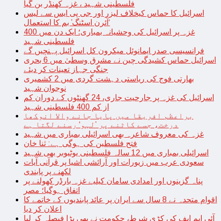
فلسطینی شہید ، غزہ کھنڈر بن گیا
اسرائیل کا حماس کیخلاف لیزر اور جی پی ایس سے لیس
‘آئرن اسٹنگ’ بم کا استعمال
غزہ پر اسرائیل کی وحشیانہ بمباری؛ ایک دن میں 400
فلسطینی شہید
فرانسیسی صدر ایمانوئل میکرون کل اسرائیل پہنچیں گے
اسرائیل حماس کشیدگی چین نے مشرق وسطیٰ میں 6 بحری
جنگی جہاز تعینات کر دیئے
بھارتی فوج کی ریاستی دہشت گردی میں 2 کشمیری
نوجوان شہید
اسرائیل کی غزہ پر جارحیت جاری، 24 گھنٹوں کے دوران کم
از کم 400 فلسطینی شہید
براعظم افریقا میں پایا جانے والا انوکھا
درخت، جسے کاٹنے پر ’لہو‘ رسنے لگتا ہے
غزہ کی معروف شاعرہ بھی اسرائیلی بمباری میں شہید
فتح فلسطین کی ہوگی ہے: ثنا خان
اسرائیلی بمباری میں 12 سالہ فلسطینی یوٹیوبر بھی شہید
سعودی عرب میں زیورات اور آرائشی اشیا پر قرآنی آیات
لکھنے پر پابندی
پناہ گزینوں اور امدادی سامان کیلیے غزہ بارڈر کھولنے پر
اتفاق ہوگیا؛ مصر
اقوام متحدہ نے 8 سال سے ایران پر عائد پابندیوں کے خاتمے کا
اعلان کر دیا
آئی ایم ایف کی کڑی شرط، حکومت نے بھی بڑا فیصلہ کر لیا