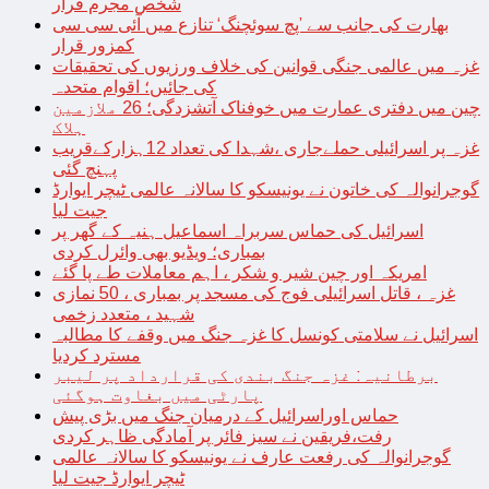
شخص مجرم قرار
بھارت کی جانب سے ’پچ سوئچنگ‘ تنازع میں آئی سی سی
کمزور قرار
غزہ میں عالمی جنگی قوانین کی خلاف ورزیوں کی تحقیقات
کی جائیں؛ اقوام متحدہ
چین میں دفتری عمارت میں خوفناک آتشزدگی؛ 26 ملازمین
ہلاک
غزہ پر اسرائیلی حملےجاری ،شہدا کی تعداد 12ہزارکےقریب
پہنچ گئی
گوجرانوالہ کی خاتون نے یونیسکو کا سالانہ عالمی ٹیچر ایوارڈ
جیت لیا
اسرائیل کی حماس سربراہ اسماعیل ہنیہ کے گھر پر
بمباری؛ ویڈیو بھی وائرل کردی
امریکہ اور چین شیر و شکر ، اہم معاملات طے پا گئے
غزہ ، قاتل اسرائیلی فوج کی مسجد پر بمباری ، 50 نمازی
شہید ، متعدد زخمی
اسرائیل نے سلامتی کونسل کا غزہ جنگ میں وقفے کا مطالبہ
مسترد کردیا
برطانیہ: غزہ جنگ بندی کی قرارداد پر لیبر
پارٹی میں بغاوت ہوگئی
حماس اوراسرائیل کے درمیان جنگ میں بڑی پیش
رفت،فریقین نے سیز فائر پر آمادگی ظاہر کردی
گوجرانوالہ کی رفعت عارف نے یونیسکو کا سالانہ عالمی
ٹیچر ایوارڈ جیت لیا