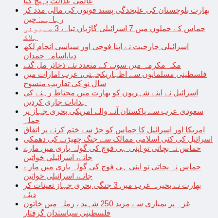
عالمی عدالت پہنچ گیا
بھارت بلوچستان کی علیحدگی پسند قوتوں کی مالی مدد کر
رہا ہے: چین
حماس کے حملوں میں 7 اسرائیلی گاڑیاں تباہ، 3 صہیونی
ہلاک
اسرائیلی جارحیت نے اپنا فوجی اور سیاسی انجام لکھ
دیا،اسامہ حمدان
مکہ مکرمہ میں سونے کے متعدد نئے ذخائر مل گئے
فلسطینی مسلمانوں سے اظہاریکجہتی، عرب امارات میں
سال نو کی تقاریب منسوخ
اسرائیل نے اپنے شہریوں کو بھارت میں محتاط رہنے کی
ہدایات جاری کردیں
سعودی عرب سے پاکستان آنے والے امریکی بحری جہاز پر
حملہ
امریکا اور اسرائیل کا حماس کو جڑ سے ختم کرنے پر اتفاق
اسرائیل کی کئی اسلامی ممالک سے جنگ چھیڑنے کی دھمکی
حماس نہ بچاتی تو اپنی ہی فوج کی گولہ باری میں مارے
جاتے، اسرائیلی خواتین
حماس نہ بچاتی تو اپنی ہی فوج کی گولہ باری میں مارے
جاتے، اسرائیلی خواتین
بھارت نے بحیرہ عرب میں 3 جنگی بحری جہاز تعینات کر
دیئے
غزہ پر بمباری سے مزید 250 شہید ، رملہ میں خاتون
فلسطینی سیاستدان گرفتار