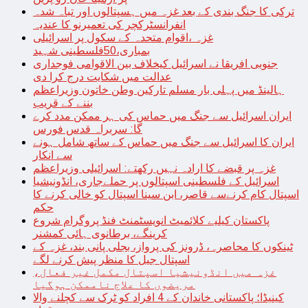
ترکی کا جنگ بندی کے بعد غزہ میں ہسپتالوں اور تباہ شدہ
انفرانسٹرکچر کی تعمیرنو کا عندیہ
غزہ ،اقوام متحدہ کے سکول پر اسرائیلی
بمباری،50فلسطینی شہید
جنوبی افریقا نے اسرائیل کیخلاف بین الاقوامی فوجداری
عدالت میں شکایت درج کرا دی
ہالینڈ میں پہلی بار مسلم تارکین وطن خاتون وزیراعظم
بننے کے قریب
ایران اسرائیل سے جنگ میں حماس کی ہر ممکن مدد کرے
گا: سربراہ قدس فورس
ایران کا اسرائیل سے جنگ میں حماس کے ساتھ شامل ہونے
سے انکار
غزہ پر قبضے کا ارادہ نہیں رکھتے: اسرائیلی وزیراعظم
اسرائیل کے فلسطینی اسپتالوں پر حملےجاری، انڈونیشیا
اسپتال کام کرنےسے قاصر، ابن سینا اسپتال کو خالی کرنے کا
حکم
پاکستان کیلیے کلائمیٹ انویسٹمنٹ فنڈ پروگرام شروع
کرینگے، برطانوی ہائی کمشنر
ٹینکوں کا محاصرہ، ڈرونز کی پرواز، بجلی پانی بند، غزہ کے
اسپتال جیل کا منظر پیش کرنے لگے
غزہ میں انڈونیشیا اسپتال مکمل غیر فعال،
مریضوں کا علاج ناممکن ہوگیا
کینیڈا؛ پاکستانی خاندان کے 4 افراد کو ٹرک سے کچلنے والا