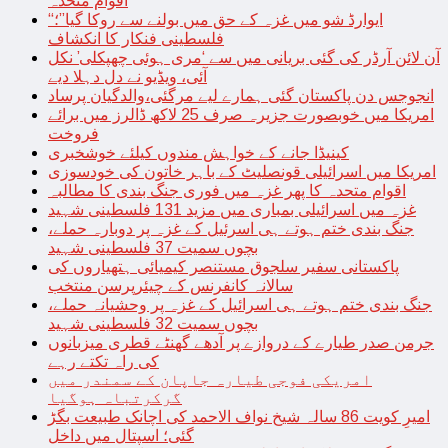
اقوام متحدہ
“ایوارڈ شو میں غزہ کے حق میں بولنے سے روکا گیا”؛
فلسطینی فنکار کا انکشاف
آن لائن آرڈر کی گئی بریانی میں سے ‘مری ہوئی چھپکلی’ نکل
آئی، ویڈیو نے دل دہلا دیے
انجوجس دن پاکستان گئی ہمارے لیے مرگئی،والدگیان پرساد
امریکا میں خوبصورت جزیرہ صرف 25 لاکھ ڈالرز میں برائے
فروخت
کینیڈا جانے کے خواہش مندوں کیلئے خوشخبری
امریکا میں اسرائیلی قونصلیٹ کے باہر خاتون کی خودسوزی
اقوام متحدہ کا پھر غزہ میں فوری جنگ بندی کا مطالبہ
غزہ میں اسرائیلی بمباری میں مزید 131 فلسطینی شہید
جنگ بندی ختم ہوتے ہی اسرئیل کے غزہ پر دوبارہ حملے،
بچوں سمیت 37 فلسطینی شہید
پاکستانی سفیر سلجوق مستنصر کیمیائی ہتھیاروں کی
سالانہ کانفرنس کے چیئرپرسن منتخب
جنگ بندی ختم ہوتے ہی اسرائیل کے غزہ پر وحشیانہ حملے،
بچوں سمیت 32 فلسطینی شہید
جرمن صدر طیارے کے دروازے پر آدھے گھنٹے قطری میزبانوں
کی راہ تکتے رہے
امریکی فوجی طیارہ جاپان کے سمندر میں
گرکرتباہ ہوگیا
امیرِ کویت 86 سالہ شیخ نواف الاحمد کی اچانک طبیعت بگڑ
گئی؛ اسپتال میں داخل