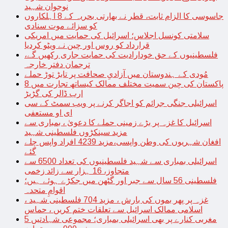
نوجوان شہید
جاسوسی کا الزام ثابت، قطر نے بھارتی بحریہ کے 8 اہلکاروں
کو سزائے موت سنادی
سلامتی کونسل اجلاس؛ اسرائیل کی حمایت میں امریکی
قرارداد کو روس اور چین نے ویٹو کردیا
فلسطینیوں کے حق خودارادیت کی حمایت جاری رکھیں گے،
ترجمان دفتر خارجہ
مُودی کے ہندوستان میں آزادیِ صحافت پر تابڑ توڑ حملے
پاکستان کی چین سمیت مختلف ممالک کیساتھ تجارت میں 8
ارب ڈالر کی گڑبڑ
اسرائیلی جنگی جرائم کو اجاگر کرنے پر ویب سمٹ کے سی
ای او مستعفی
اسرائیل کا غزہ پر بڑے زمینی حملے کا دعویٰ ، بمباری سے
مزید سینکڑوں فلسطینی شہید
افغان شہریوں کی وطن واپسی،مزید 4239 افراد واپس چلے
گئے
اسرائیلی بمباری سے شہید فلسطینیوں کی تعداد 6500 سے
متجاوز، 16 ہزار سے زائد زخمی
فلسطینی 56 سال سے جبر اور گٹھن میں جکڑے ہوئے ہیں؛
اقوامِ متحدہ
غزہ پر پھر بموں کی بارش ، مزید 704 فلسطینی شہید ،
اسلامی ممالک اسرائیل سے تعلقات ختم کریں ، حماس
مغربی کنارے پر بھی اسرائیلی بمباری؛ مجموعی شہادتیں 5