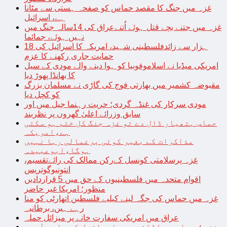
غزہ میں جنگ کا مقصد حماس کو صفحہ ہستی سے مٹانا
ہے، اسرائیل
غزہ میں جتنے بچے قتل ہوئے اُتنےعراق کی 14سالہ جنگ میں
نہیں ہوئے، جمائما
18 ہزار سے زائدفلسطینی شہید، امریکہ کا اسرائیل کی
حمایت جاری رکھنے کا عزم
امریکی میڈیا نے اسلاموفوبیا کو ہوا دینے والے مودی کے سیل
کا بھانڈا پھوڑ دیا
مقبوضہ کشمیر میں بھارتی فوج کی گاڑی نے مسلمان بزرگ
کو کچل دیا
مودی سرکار کی غنڈہ گردی؛ حریت رہنما جیل میں اور
سابق وزرائے اعلیٰ گھروں پر نظربند
حماس ہتھیار ڈال دے تو غزہ جنگ کل ختم ہو سکتی
ہے،امریکہ
مذاکرات کے بغیر کوئی یرغمالی رہا نہیں
ہوگا،ابوعبیدہ
غزہ پرسلامتی کونسل کےرکن ممالک کی رائےتقسیم،
انتونیوگوتریس
اقوام متحدہ میں فلسطینیوں کے حق میں 5 قراردادیں
منظور؛ امریکا غیر حاضر
غزہ میں حماس کی جگہ لینے کیلیے فلسطین اتھارٹی کو منا
رہے ہیں، برطانیہ
عراق میں امریکی سفارت خانے پر میزائل حملہ
غزہ؛ حماس سے لڑائی میں اسرائیل کے سابق آرمی