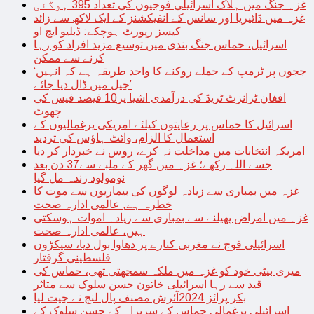
غزہ جنگ میں ہلاک اسرائیلی فوجیوں کی تعداد 395 ہوگئی
غزہ میں ڈائیریا اور سانس کے انفیکشنز کے ایک لاکھ سے زائد
کیسز رپورٹ ہوچکے: ڈبلیو ایچ او
اسرائیل، حماس جنگ بندی میں توسیع مزید افراد کو رہا
کرنے سے ممکن
‘ججوں پر ٹرمپ کے حملے روکنے کا واحد طریقہ ہے کہ انہیں
جیل میں ڈال دیا جائے’
افغان ٹرانزٹ ٹریڈ کی درآمدی اشیا پر10 فیصد فیس کی
چھوٹ
اسرائیل کا حماس پر رعایتوں کیلئے امریکی یرغمالیوں کے
استعمال کا الزام، وائٹ ہاؤس کی تردید
امریکہ انتخابات میں مداخلت نہ کرے، روس نے خبردار کر دیا
جسے اللہ رکھے؛ غزہ میں گھر کے ملبے سے37 دن بعد
نومولود زندہ مل گیا
غزہ میں بمباری سے زیادہ لوگوں کی بیماریوں سے موت کا
خطرہ ہے, عالمی ادارہ صحت
غزہ میں امراض پھیلنے سے بمباری سے زیادہ اموات ہوسکتی
ہیں، عالمی ادارہ صحت
اسرائیلی فوج نے مغربی کنارے پر دھاوا بول دیا، سیکڑوں
فلسطینی گرفتار
میری بیٹی خود کو غزہ میں ملکہ سمجھتی تھی، حماس کی
قید سے رہا اسرائیلی خاتون حسن سلوک سے متاثر
بکر پرائز 2024آئرش مصنف پال لنچ نے جیت لیا
اسرائیلی یرغمالی حماس کے سربراہ کے حسن سلوک کے