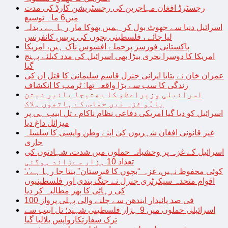
رجسٹرڈ افغان مہاجرین کی رجسٹریشن کارڈ کی مدت
میں6 ماہ توسیع
اسرائیل دنیا سے جھوٹ بول کر ہمیں بھوکا مار رہا ہے ، بدلہ
لیا جائے ، فلسطینی بچوں کی پریس کانفرنس
پاکستانی فورسز پرحملے افسوس ناک ہیں، امریکا
امریکا کا دوسرا بحری بیڑا بھی اسرائیل کی مدد کیلئے پہنچ
گیا
عمران خان نے بتایا ایرانی جنرل قاسم سلیمانی کا قتل ان کی
زندگی کا سب سے بڑا واقعہ تھا: ٹرمپ کا انکشاف
اسرائیلی وزیراعظم کا بھتیجا یائیر نیتن
یاہُو غزہ میں حماس کے ہاتھوں ہلاک
اسرائیل کو دیا گیا امریکی دفاعی نظام ناکام ، تل ابیب ہی پر
میزائل داغ دیا
غیر قانونی افغان شہریوں کی اپنے وطن واپسی کا سلسلہ
جاری
اسرائیل کے غزہ پر وحشیانہ حملوں میں شدت، شہادتوں کی
تعداد 10 ہزار سےزائد ہوگئی
‘کوئی محفوظ نہیں، غزہ “بچوں کا قبرستان” بنتا جا رہا ہے’،
اقوام متحدہ سیکرٹری جنرل نے جنگ بندی اور فلسطینیوں
کی رہائی کا پھر مطالبہ کر دیا
100 فی صد پائیدار ایندھن سے چلنے والی پہلی پرواز
اسرائیلی حملوں میں 9 ہزار فلسطینی شہید؛ تل ابیب سے
ترک سفارتکارواپس بلالیا گیا