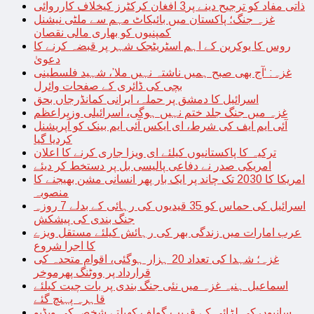
ذاتی مفاد کو ترجیح دینے پر3 افغان کرکٹرز کیخلاف کارروائی
غزہ جنگ؛ پاکستان میں بائیکاٹ مہم سے ملٹی نیشنل
کمپنیوں کو بھاری مالی نقصان
روس کا یوکرین کے اہم اسٹریٹجک شہر پر قبضہ کرنے کا
دعویٰ
غزہ: ‘آج بھی صبح ہمیں ناشتہ نہیں ملا’، شہید فلسطینی
بچی کی ڈائری کے صفحات وائرل
اسرائیل کا دمشق پر حملہ، ایرانی کمانڈرجاں بحق
غزہ میں جنگ جلد ختم نہیں ہوگی، اسرائیلی وزیراعظم
آئی ایم ایف کی شرط، ای ایکس آئی ایم بینک کو آپریشنل
کردیا گیا
ترکیہ کا پاکستانیوں کیلئے ای ویزا جاری کرنے کا اعلان
امریکی صدر نے دفاعی پالیسی بل پر دستخط کر دیئے
امریکا کا 2030 تک چاند پر ایک بار پھر انسانی مشن بھیجنے کا
منصوبہ
اسرائیل کی حماس کو 35 قیدیوں کی رہائی کے بدلے 7 روزہ
جنگ بندی کی پیشکش
عرب امارات میں زندگی بھر کی رہائش کیلئے مستقل ویزے
کا اجرا شروع
غزہ؛ شہدا کی تعداد 20 ہزار ہوگئی، اقوام متحدہ کی
قرارداد پر ووٹنگ پھرموخر
اسماعیل ہنیہ غزہ میں نئی جنگ بندی پر بات چیت کیلئے
قاہرہ پہنچ گئے
سانپوں کی لڑائی کے قریب گولف کھیلتے شخص کی ویڈیو