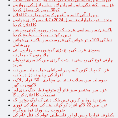
غزہ میں کشیدگی، ایمریٹس ایئرلائن نےاسرائیل کی پروازوں
کو30 نومبر تک معطل کردیا
اوپن اے آئی کا سیم آلٹمین کیساتھ معاہدے کا اعلان
متحدہ عرب امارات نے سال 2024ء کیلئے سرکاری چھٹیوں
کا اعلان کردیا
پاکستان میں سیاسی عہدے کے امیدواروں پر کوئی پوزیشن
نہیں رکھتے: امریکہ نے واضح کردیا
دنیا کی 100 بااثر خواتین کی فہرست میں پاکستانی خواتین
بھی شامل
سعودی عرب کی پانچ بڑی کمپنیوں سے ہزاروں نئی
ملازمتوں کے معاہدے
بھارتی فوج کی ریاستی دہشت گردی میں کشمیری نوجوان
شہید
غزہ کے پناہ گزین کیمپ پر اسرائیلی حملہ، ملبے میں دبے
افراد کی ویڈیو نے دل دہلا دیے
صومالیہ میں سیلاب نے تباہی مچا دی ، 50 افراد ہلاک ،
لاکھوں بے گھر
غزہ میں مختصر سیز فائر آج متوقع،قطر جنگ بندی اور
تفصیلات کا اعلان کرے گا
شیخ زید روڈ پر کاریں نہیں بلکہ دبئی کے لوگ دوڑیں گے
غزہ میں 22 لاکھ افراد کو کھانے پینے کی امداد کی فوری
ضرورت ہے: ورلڈ فوڈ پروگرام
یکطرفہ قراردا واپس لو اور فلسطینی عوام کے قتل عام کی