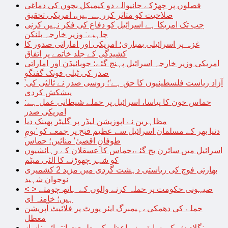
فصلوں پر چھڑکے جانیوالے دو کیمیکل بچوں کی دماغی
صلاحیت کو متاثر کررہے ہیں، امریکی تحقیق
جب تک امریکا ہے اسرائیل کو دفاع کی فکر نہیں کرنی
چاہیے: وزیر خارجہ بلنکن
غزہ پر اسرائیلی بمباری؛ امریکی اور اماراتی صدور کا
کشیدگی کے جلد خاتمے پر اتفاق
امریکی وزیر خارجہ اسرائیل پہنچ گئے؛ جوبائیڈن اور اماراتی
صدر کی ٹیلی فونک گفتگو
’آزاد ریاست فلسطینیوں کا حق ہے‘؛ روسی صدر نے ثالثی کی
پیشکش کردی
حماس خون کا پیاسا، اسرائیل پر حملے شیطانی عمل ہے:
امریکی صدر
مظاہرین نے اپوزیشن لیڈر پر گلیٹر پھینک دیا
دنیا بھر کے مسلمان اسرائیل سے عظیم فتح پر جمعے کو ’یومِ
طوفانِ اقصیٰ‘ منائیں؛ حماس
اسرائیل میں سائرن بج گئے،حماس کا عسقلان کے رہائشیوں
کو شہر چھوڑنے کا الٹی میٹم
بھارتی فوج کی ریاستی دہشت گردی میں مزید 2 کشمیری
نوجوان شہید
< > صیہونی حکومت پر حملہ کرنے والوں کے ہاتھ چومتے
ہیں؛ خامنہ ای
حملے کی دھمکی ،ہیمبرگ ایئر پورٹ پر فلائیٹ آپریشن
معطل
بنگلادیش کی سابق وزیراعظم کی طبیعت انتہائی ناساز