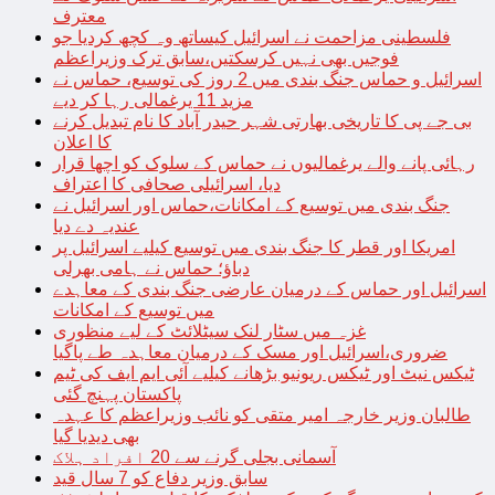
معترف
فلسطینی مزاحمت نے اسرائیل کیساتھ وہ کچھ کردیا جو
فوجیں بھی نہیں کرسکتیں،سابق ترک وزیراعظم
اسرائیل و حماس جنگ بندی میں 2 روز کی توسیع، حماس نے
مزید 11 یرغمالی رہا کر دیے
بی جے پی کا تاریخی بھارتی شہر حیدر آباد کا نام تبدیل کرنے
کا اعلان
رہائی پانے والے یرغمالیوں نے حماس کے سلوک کو اچھا قرار
دیا، اسرائیلی صحافی کا اعتراف
جنگ بندی میں توسیع کے امکانات،حماس اور اسرائیل نے
عندیہ دے دیا
امریکا اور قطر کا جنگ بندی میں توسیع کیلیے اسرائیل پر
دباؤ؛ حماس نے ہامی بھرلی
اسرائیل اور حماس کے درمیان عارضی جنگ بندی کے معاہدے
میں توسیع کے امکانات
غزہ میں سٹار لنک سیٹلائٹ کے لیے منظوری
ضروری،اسرائیل اور مسک کے درمیان معاہدہ طے پاگیا
ٹیکس نیٹ اور ٹیکس ریونیو بڑھانے کیلیے آئی ایم ایف کی ٹیم
پاکستان پہنچ گئی
طالبان وزیر خارجہ امیر متقی کو نائب وزیراعظم کا عہدہ
بھی دیدیا گیا
آسمانی بجلی گرنے سے 20 افراد ہلاک
سابق وزیر دفاع کو 7 سال قید