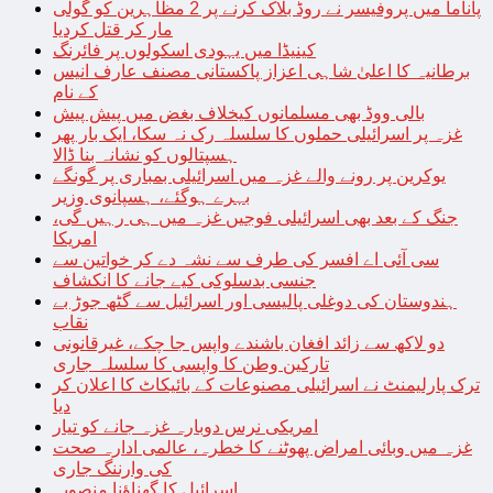
پاناما میں پروفیسر نے روڈ بلاک کرنے پر 2 مظاہرین کو گولی
مار کر قتل کردیا
کینیڈا میں یہودی اسکولوں پر فائرنگ
برطانیہ کا اعلیٰ شاہی اعزاز پاکستانی مصنف عارف انیس
کے نام
بالی ووڈ بھی مسلمانوں کیخلاف بغض میں پیش پیش
غزہ پر اسرائیلی حملوں کا سلسلہ رک نہ سکا، ایک بار پھر
ہسپتالوں کو نشانہ بنا ڈالا
یوکرین پر رونے والے غزہ میں اسرائیلی بمباری پر گونگے
بہرے ہوگئے، ہسپانوی وزیر
جنگ کے بعد بھی اسرائیلی فوجیں غزہ میں ہی رہیں گی،
امریکا
سی آئی اے افسر کی طرف سے نشہ دے کر خواتین سے
جنسی بدسلوکی کیے جانے کا انکشاف
ہندوستان کی دوغلی پالیسی اور اسرائیل سے گٹھ جوڑ بے
نقاب
دو لاکھ سے زائد افغان باشندے واپس جا چکے، غیرقانونی
تارکین وطن کا واپسی کا سلسلہ جاری
ترک پارلیمنٹ نے اسرائیلی مصنوعات کے بائیکاٹ کا اعلان کر
دیا
امریکی نرس دوبارہ غزہ جانے کو تیار
غزہ میں وبائی امراض پھوٹنے کا خطرہ، عالمی ادارہ صحت
کی وارننگ جاری
اسرائیل کا گھناؤنا منصوبہ