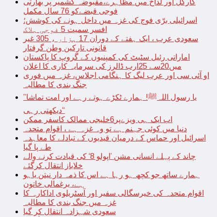
کارگل اور لداخ میں مظاہرے،مقبوضہ کشمیر پر بھارتی
فوجی قبضےکو 76 سال مکمل
اسرائیلی برّی فوج کی غزہ میں داخل ہونے کی کوشش؛
افسر سمیت 5 فوجی ہلاک
سعودی عرب ، ایک ہفتے کے دوران 17 ہزار ، 305 غیر
قانونی تارکین وطن گرفتار
اماراتی رئیل سٹیٹ کی کمپنیوں کے گروپ کا پاکستان
میں20سے 25ارب ڈالرز کی سرمایہ کاری کا اعلان
او آئی سی اور عرب لیگ کا ہنگامی اجلاس، غزہ میں فوری
جنگ بندی کا مطالبہ
’’یا رسول اللہﷺ! ہمارے ٹکڑے ہوتے رہے اور امت تماشا
دیکھتی رہی‘‘
اب ایک ہی ویزےپر6خلیجی ممالک کاسفر ممکن
دنیا میں کوئی جہنم ہے تو وہ غزہ ہے ، اقوام متحدہ
اسرائیل اور حماس کے درمیان قیدیوں کے تبادلے کا معاہدہ
طے پا گیا
چاند کے پہلے انسانی مشن ’اپولو 8‘ کی قیادت کرنے والے
خلاباز انتقال کرگئے
ہمارے ساتھ جو کچھ ہو رہا ہے اس کا ذمہ دار نیتن یاہو
ہے، یرغمالی خاتون
اقوام متحدہ کی خیرسگالی سفیر اور آسٹریلوی اداکارہ کا
غزہ میں جنگ بندی کا مطالبہ
سعودی شہزادہ انتقال کر گیا