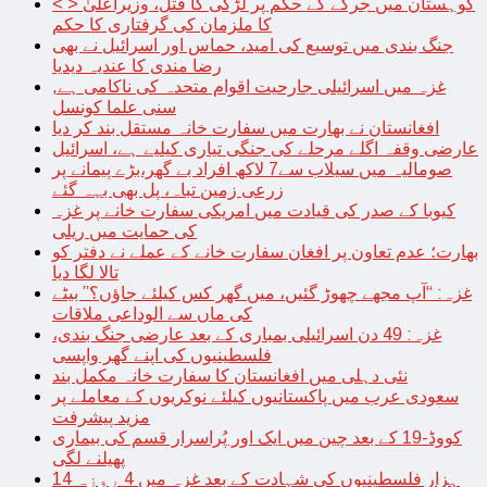
< > کوہستان میں جرگے کے حکم پر لڑکی کا قتل، وزیراعلیٰ
کا ملزمان کی گرفتاری کا حکم
جنگ بندی میں توسیع کی امید، حماس اور اسرائیل نے بھی
رضا مندی کا عندیہ دیدیا
غزہ میں اسرائیلی جارحیت اقوام متحدہ کی ناکامی ہے,
سنی علما کونسل
افغانستان نے بھارت میں سفارت خانہ مستقل بند کر دیا
عارضی وقفہ اگلے مرحلے کی جنگی تیاری کیلیے ہے، اسرائیل
صومالیہ میں سیلاب سے7 لاکھ افراد بے گھر،بڑے پیمانے پر
زرعی زمین تباہ، پل بھی بہہ گئے
کیوبا کے صدر کی قیادت میں امریکی سفارت خانے پر غزہ
کی حمایت میں ریلی
بھارت؛ عدم تعاون پر افغان سفارت خانے کے عملے نے دفتر کو
تالا لگا دیا
غزہ: “آپ مجھے چھوڑ گئیں، میں گھر کس کیلئے جاؤں؟” بیٹے
کی ماں سے الوداعی ملاقات
غزہ: 49 دن اسرائیلی بمباری کے بعد عارضی جنگ بندی،
فلسطینیوں کی اپنے گھر واپسی
نئی دہلی میں افغانستان کا سفارت خانہ مکمل بند
سعودی عرب میں پاکستانیوں کیلئے نوکریوں کے معاملے پر
مزید پیشرفت
کووڈ-19 کے بعد چین میں ایک اور پُراسرار قسم کی بیماری
پھیلنے لگی
14 ہزار فلسطینیوں کی شہادت کے بعد غزہ میں 4 روزہ