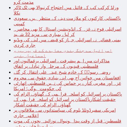
مذمت کرو
ورلڈ کرکپ کپ کے فائنل میں احتجاج کرنیوالا بھی ٹک ٹاکر
نکلا
پاکستانی کارکنوں کو ملازمت دینے کے منتظر ہیں، سعودی
کمپنی
اسرائیلی فوج نے غزہ کے انڈونیشین اسپتال کا بھی محاصرہ
کر لیا ، بمباری سے مزید 32 شہید
یمنی فضائیہ نے اسرائیلی جہاز کو قبضے میں لینے کی ویڈیو
جاری کردی
اسرائیل سے جنگ بندی معاہدے کے قریب ہیں،
اسماعیل ہنیہ
مذاکرات میں اہم پیشرفت ، اسرائیلی یرغمالیوں اور
فلسطینی قیدیوں کے مرحلہ وار تبادلے پر اتفاق
روضہ رسولؐ کے خادم شیخ عبدہ علی انتقال کر گئے
افغانستان میں خواتین آج بھی اپنے بنیادی حقوق سے محروم
غزہ اور مغربی کنارے پر حماس کی نہیں فلسطینی اتھارٹی
کی حکومت ہوگی؛ امریکا
پاکستان پر اسرائیل کو اسلحہ فراہمی کے گھناؤنے الزام کی
حقیقت آشکارپاکستان پر اسرائیل کو اسلحہ فراہمی کے
گھناؤنے الزام کی حقیقت آشکار
امریکی سفیرڈونلڈ بلوم کی سیاستدانوں سے ملاقاتوں پر
اعلامیہ جاری
فلسطین: قبل از وقت پیدا ہونیوالے نوزائیدہ بچوں کی موت
پر ارمینا خان رو پڑیں