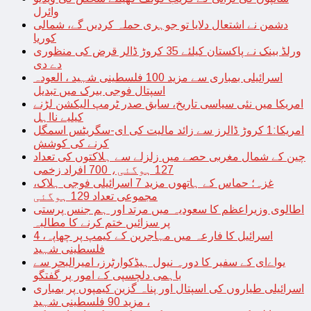
وائرل
دشمن نے اشتعال دلایا تو جوہری حملہ کردیں گے، شمالی
کوریا
ورلڈ بینک نے پاکستان کیلئے 35 کروڑ ڈالر قرض کی منظوری
دے دی
اسرائیلی بمباری سے مزید 100 فلسطینی شہید ، العودہ
اسپتال فوجی بیرک میں تبدیل
امریکا میں نئی سیاسی تاریخ، سابق صدر ٹرمپ الیکشن لڑنے
کیلیے نااہل
امریکا:1 کروڑ ڈالرز سے زائد مالیت کی ای-سگریٹس اسمگل
کرنے کی کوشش
چین کے شمال مغربی حصے میں زلزلے سے ہلاکتوں کی تعداد
127 ہوگئی، 700 افراد زخمی
غزہ؛ حماس کے ہاتھوں مزید 7 اسرائیلی فوجی ہلاک،
مجموعی تعداد 129 ہوگئی
اطالوی وزیراعظم کا سعودیہ میں مرتد اور ہم جنس پرستی
پر سزائیں ختم کرنے کا مطالبہ
اسرائیل کا فارعہ میں مہاجرین کے کیمپ پر چھاپہ، 4
فلسطینی شہید
یواےای کے سفیر کا دورہ نیول ہیڈکوارٹرز، امیرالبحر سے
باہمی دلچسپی کے امور پر گفتگو
اسرائیلی طیاروں کی اسپتال اور پناہ گزین کیمپوں پر بمباری
، مزید 90 فلسطینی شہید