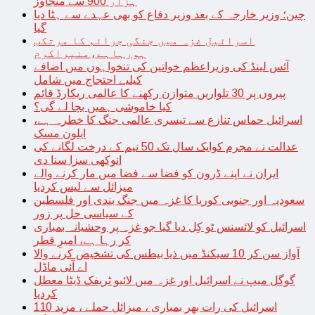
ہزار 900 سے متجاوز
چین؛ وزیر خارجہ کے بعد وزیر دفاع کو بھی عہدے سے ہٹا دیا
گیا
اسرائیل غزہ میں جنگی جرائم کا مرتکب
ہورہاہے،منیراکرم
آئس لینڈ کی وزیراعظم خواتین کی تنخواہوں میں اضافے
کیلیے احتجاج میں شامل
پیروں پر 30 تلواریں متوازن رکھنے کا عالمی ریکارڈ قائم
کیا خاموشی ہمیں بچا لے گی؟
اسرائیل حماس تنازع سے تیسری عالمی جنگ کا خطرہ ہے،
ایلون مسک
عدالت نے مجرم کوایک سال تک 50 نیم کے درخت لگانے کی
انوکھی سزا سنا دی
ایران نے اپنے ڈرون کو فضا سے فضا میں مار کرنے والے
میزائل سے لیس کردیا
سعودیہ اور جنوبی کوریا کا غزہ میں جنگ بندی اور فلسطین
کے سیاسی حل پر زور
اسرائیل کو لائسنس ٹو کِل دیا گیا جو غزہ پر وحشیانہ بمباری
کر رہا ہے، امیرِ قطر
آواز سن کر 10 سیکنڈ میں ذیا بیطس کی تشخیص کرنے والا
اے آئی ماڈل
گوگل میپ نے اسرائیل اور غزہ میں لائیو ٹریفک ڈیٹا معطل
کردیا
اسرائیل کی رات بھر بمباری ، میزائل حملے ، مزید 110