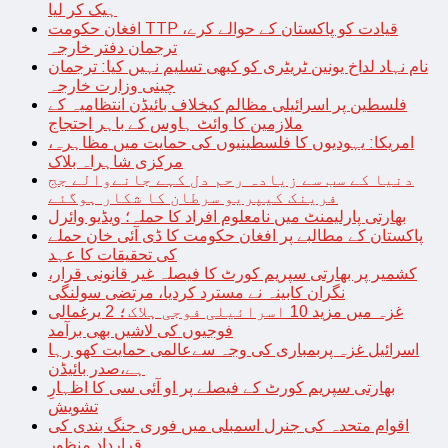
ہیک کر لیا
افغان حکومت TTP قیادت کو پاکستان کے حوالے کرے،
ترجمان دفتر خارجہ
نام نہاد لداخ یونین ٹریٹری کو کبھی تسلیم نہیں کیا: ترجمان
چینی وزارت خارجہ
فلسطین پر اسرائیلی مظالم کیخلاف بائیڈن انتظامیہ کے
ملازمین کا وائٹ ہاوس کے باہر احتجاج
امریکا: یہودیوں کا فلسطینیوں کی حمایت میں مظاہرہ،
مرکزی شاہراہ بلاک
دنیا کے سب سے زیادہ رحم دل کہے جانےوالے جج
فرینک کیپریو سرطان کا شکار ہوگئے
بھارتی پارلیمنٹ میں نامعلوم افراد کا حملہ؛ ویڈیو وائرل
پاکستان کے مطالبے پر افغان حکومت کا ڈی آئی خان حملے
کی تحقیقات کا عہد
کشمیر پر بھارتی سپریم کورٹ کا فیصلہ غیر قانونی قرار،
نگران کابینہ نے مسترد کردیا، مرتضی سولنگی
غزہ میں مزید 10 اسرائیلی فوجی ہلاک؛ 2 یرغمالی
فوجیوں کی لاشیں بھی برآمد
اسرائیل غزہ پربمباری کی وجہ سےعالمی حمایت کھو رہا
ہے،صدر بائیڈن
بھارتی سپریم کورٹ کے فیصلے پر او آئی سی کا اظہارِ
تشویش
اقوام متحدہ کی جنرل اسمبلی میں فوری جنگ بندی کی
قرارداد منظور