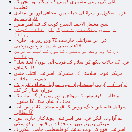
اٹلی کی زرعی مشینری کمپنی کے ٹریکٹر اور انجن کے
عطیات
غزہ: اسکول پر اسرائیلی حملے میں صحافی اور تین امدادی
کارکن شہید
شیخ مشعل الاحمد الصباح کویت کے نئے امیر مقرر
غزہ میں جنگ بندی کب ہوگی اور فائدہ کس کو
ہوگا؟
غزہ پر اسرائیلی جارحیت 70 ویں روز بھی جاری:
18فلسطینی شہید ، درجنوں زخمی
دن کا وہ وقت جو دفتری کاموں کے لیے بدترین
ہوتا ہے
“غزہ کے حالات دیکھ کر اسلام کے قریب آئی ہوں”، اُشنا شاہ
کا انکشاف
امریکی قومی سلامتی کے مشیر کی اسرائیلی انٹیلی جنس
چیف سے ملاقات
ترکیہ کے رکن پارلیمنٹ ایوان میں اسرائیل مخالف تقریر کے
دوران انتقال کر گئے
برطانیہ: کرسمس کے موقع پر شہریوں کو گلے ملنے کے
بجائے کُہنیاں ملانے کا مشورہ
اسرائیل فلسطین جنگ، روس کا اقوام متحدہ کانفرنس بلانے
کا مطالبہ
ہم آرام دہ لیکن غزہ میں اسرائیلی ہولناکیاں جاری ہیں،
امریکی رپورٹر بھی اپنے جذبات پر قابو نہ رکھ سکی
اسرائیلی فوج کی ویب سائٹ کو فلسطینی حامی ہیکرز نے