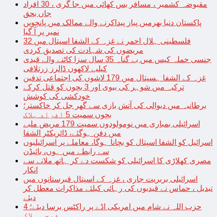
مقبوضہ کشمیر ، مسافر بس کھائی میں جا گری ، 30 افراد
جاں بحق
پاکستان دنیا بھرمیں پیاز پیداکرنے والے ممالک میں پانچویں
نمبر پر آ گیا
فلسطینی ہلال احمر نے غزہ کے الشفا اسپتال میں 32
مریضوں کی شہادت کی تصدیق کردی
جنسی حملہ کیس میں بے گناہ 35 سال سزا کاٹنے والے قیدی
کیلیے لاکھوں ڈالرز زرتلافی
غزہ کے الشفا ہسپتال میں 179 لاشوں کی اجتماعی تدفین
ترکیہ میں شوہر کی بیوی اور 3 بچوں کو قتل کرکے
خودکشی کی کوشش
برطانیہ میں دیوالی کی آتش بازی سے گھر جل کر خاکستر؛
بچوں سمیت 5 افراد ہلاک
اسرائیلی بمباری میں نومولودوں سمیت 179 مریض ملبے
میں دفن ہوگئے، ڈائریکٹر الشفا
اسرائیل کو الشفا اسپتال کو بچانا ہوگا، معاملے پر اسرائیلیوں
سے رابطے میں ہوں، بائیڈن
مصری کھلاڑی کا اسرائیلی کو شکست دے کر ہاتھ ملانے سے
انکار
اسرائیلی بربریت جاری ، غزہ کے اسپتال قبرستانوں میں
تبدیل ، حماس نے قیدیوں کی رہائی کیلئے مذاکرات معطل کر
دیئے
حزب اللہ نے شام میں امریکی اڈے پر راکٹس برسا دیئے؛ 4
فوجی ہلاک