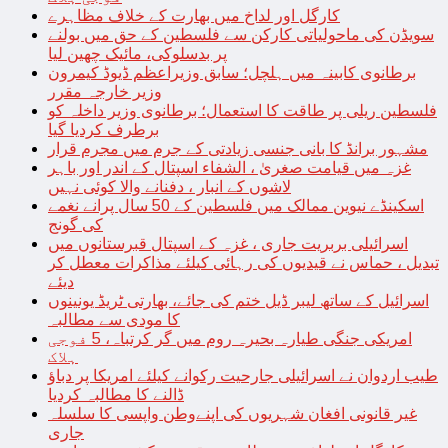
کارگل اور لداخ میں بھارت کے خلاف مظاہرے
سویڈن کی ماحولیاتی کارکن سے فلسطین کے حق میں بولنے
پر بدسلوکی، مائیک چھین لیا
برطانوی کابینہ میں ہلچل؛ سابق وزیراعظم ڈیوڈ کیمرون
وزیر خارجہ مقرر
فلسطین ریلی پر طاقت کا استعمال؛ برطانوی وزیر داخلہ کو
برطرف کردیا گیا
مشہور برانڈ کا بانی جنسی زیادتی کے جرم میں مجرم قرار
غزہ میں قیامت صغریٰ ، الشفاء اسپتال کے اندر اور باہر
لاشوں کے انبار ، دفنانے والا کوئی نہیں
اسکینڈے نیوین ممالک میں فلسطین کے 50 سال پرانے نغمے
کی گونج
اسرائیلی بربریت جاری ، غزہ کے اسپتال قبرستانوں میں
تبدیل ، حماس نے قیدیوں کی رہائی کیلئے مذاکرات معطل کر
دیئے
اسرائیل کے ساتھ لیبر ڈیل ختم کی جائے، بھارتی ٹریڈ یونینوں
کا مودی سے مطالبہ
امریکی جنگی طیارہ بحیرہ روم میں گر کرتباہ، 5 فوجی
ہلاک
طیب اردوان نے اسرائیلی جارحیت رکوانے کیلئے امریکا پر دباؤ
ڈالنے کا مطالبہ کردیا
غیر قانونی افغان شہریوں کی اپنےوطن واپسی کا سلسلہ
جاری