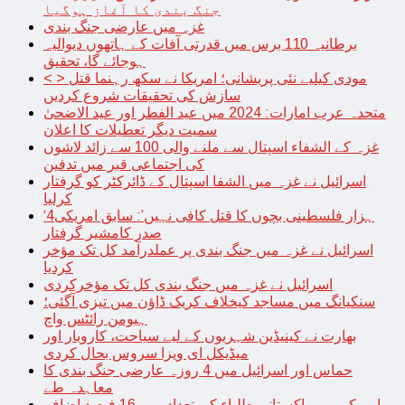
جنگ بندی کا آغاز ہوگیا
غزہ میں عارضی جنگ بندی
برطانیہ 110 برس میں قدرتی آفات کے ہاتھوں دیوالیہ
ہوجائے گا، تحقیق
< > مودی کیلیے نئی پریشانی؛ امریکا نے سکھ رہنما قتل
سازش کی تحقیقات شروع کردیں
متحدہ عرب امارات: 2024 میں عید الفطر اور عید الاضحیٰ
سمیت دیگر تعطیلات کا اعلان
غزہ کے الشفاء اسپتال سے ملنے والی 100 سے زائد لاشوں
کی اجتماعی قبر میں تدفین
اسرائیل نے غزہ میں الشفا اسپتال کے ڈائرکٹر کو گرفتار
کرلیا
‘4ہزار فلسطینی بچوں کا قتل کافی نہیں’: سابق امریکی
صدر کامشیر گرفتار
اسرائیل نے غزہ میں جنگ بندی پر عملدرآمد کل تک مؤخر
کردیا
اسرائیل نے غزہ میں جنگ بندی کل تک مؤخرکردی
سنکیانگ میں مساجد کیخلاف کریک ڈاؤن میں تیزی آگئی؛
ہیومن رائٹس واچ
بھارت نے کینیڈین شہریوں کے لیے سیاحت، کاروبار اور
میڈیکل ای ویزا سروس بحال کردی
حماس اور اسرائیل میں 4 روزہ عارضی جنگ بندی کا
معاہدہ طے
امریکہ میں پاکستانی طلباء کی تعداد میں 16 فیصد اضافہ