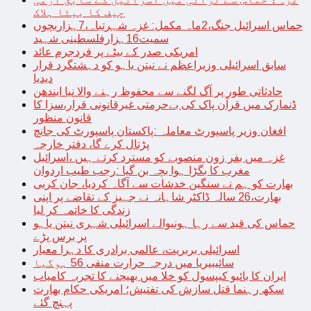
چیف کا بیٹا ہلاک
حماس اسرائیل جنگ،2ماہ مکمل: غزہ شہرتباہ،7ہزاربچوں
سمیت16ہزارفلسطینی شہید
امریکی صدر کے بیٹے پر فردجرم عائد
سابق اسرائیلی وزیراعظم نے نیتن یاہو کو دہشتگرد قرار
دیدیا
حادثاتی طور پر آگ لگنے سے محفوظ رہنے والا نیا ایندھن
ڈنمارک میں قرآن پاک کی بےحرمتی غیرقانونی قرار،سزا کا
قانون منظور
افغان وزیر پاسپورٹ معاملہ :پاکستان پاسپورٹ کی جانچ
پڑتال کرے گا، دفتر خارجہ
غزہ میں بفر زون منصوبے کو مسترد کرتے ہیں ،اسرائیل
مغرب کا بگڑا ہوا بچہ بن گیا :رجب طیب اردوان
بھارت کو ہم نے سنگین خدشات سے آگاہ کردیا، جان کربی
بھارت،26 سالہ ڈاکٹر شاہانہ نے جہیز کے تقاضے پر اپنی
زندگی کا خاتمہ کر لیا
حماس کی قید سے رہا ہونیوالے اسرائیلی شہری نیتن یاہو
پر برس پڑے
اسرائیلی بربریت، عالمی برادری کا دہرا معیار
سائیبیریا میں درجہ حرارت منفی 56 ہوگیا
ایران کا بائیو کیپسول کو خلا میں بھیجنے کا تجربہ کامیاب
سکھ رہنما قتل سازش کی تفتیش؛ امریکی حکام بھارت
پہنچ گئے