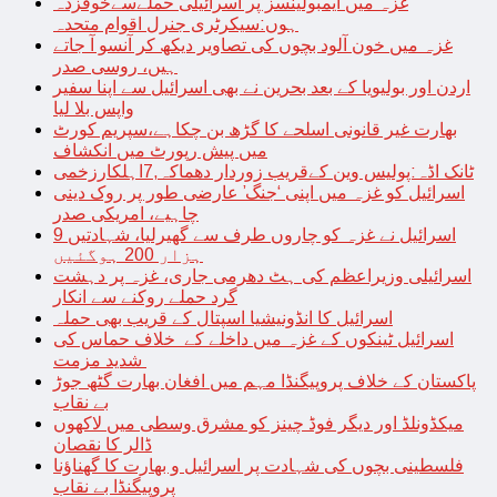
غزہ میں ایمبولینسز پر اسرائیلی حملےسےخوفزدہ
ہوں:سیکرٹری جنرل اقوام متحدہ
غزہ میں خون آلود بچوں کی تصاویر دیکھ کر آنسو آ جاتے
ہیں، روسی صدر
اردن اور بولیویا کے بعد بحرین نے بھی اسرائیل سے اپنا سفیر
واپس بلا لیا
بھارت غیر قانونی اسلحے کا گڑھ بن چکاہے،سپریم کورٹ
میں پیش رپورٹ میں انکشاف
ٹانک اڈہ:پولیس وین کےقریب زوردار دھماکہ,7اہلکارزخمی
اسرائیل کو غزہ میں اپنی ‘جنگ’ عارضی طور پر روک دینی
چاہیے، امریکی صدر
اسرائیل نے غزہ کو چاروں طرف سے گھیرلیا، شہادتیں 9
ہزار 200 ہوگئیں
اسرائیلی وزیراعظم کی ہٹ دھرمی جاری، غزہ پر دہشت
گرد حملے روکنے سے انکار
اسرائیل کا انڈونیشیا اسپتال کے قریب بھی حملہ
اسرائیل ٹینکوں کے غزہ میں داخلے کے خلاف حماس کی
شدید مزمت
پاکستان کے خلاف پروپیگنڈا مہم میں افغان بھارت گٹھ جوڑ
بے نقاب
میکڈونلڈ اور دیگر فوڈ چینز کو مشرق وسطی میں لاکھوں
ڈالر کا نقصان
فلسطینی بچوں کی شہادت پر اسرائیل و بھارت کا گھناؤنا
پروپیگنڈا بے نقاب