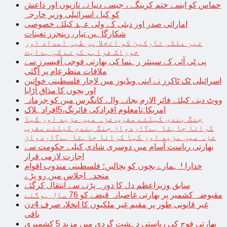
حماس کو ایسے ختم کرینگے ، جیسے دنیا نے نازیوں اور داعش
کو کیا ، اسرائیلی وزیر خارجہ
اماراتی صدر اور دبئی کے ولی عہد کیلئے خصوصی
شکارگاہیں تیار، رینجرز تعینات
غیر ملکی تارکین کو انخلا پر طبی امداد اور
خوراک فراہم کرنے کی ہدایت
پی ٹی آئی کے سینئر رہنما کی بھارتی فوجی آفیسرز سے
ملاقات منظرعام پر آگئی
اسرائیلی ٹک ٹاکرز نے اپنی ویڈیوز میں لاچار فلسطینی خواتین
اور بچوں کا مذاق اُڑایا
ووٹ دینے کیلئے فائر الارم بجانے والے کانگرس مین کو جرمانہ
امریکا:نامعلوم افرادکی فائرنگ،5افرادہلاک
جنگ بندی کیلئے مغرب غزہ میں مزید اور کیا
کرانا چاہتا ہے؟اردوان جنگ بندی کیلئے مغرب
غزہ میں مزید اور کیا کرانا چاہتا ہے؟اردوان
بھارتی ریاست آسام میں دوسری شادی کیلیے حکومت سے
اجازت لازمی قرار
خدارا ! ہمارے بچوں کو بچالیں؛ فلسطینی مندوب اقوام
متحدہ اجلاس میں رو پڑے
سابق وزیراعظم دل کا دورہ پڑنے سے انتقال کرگئے
مقبوضہ کشمیر پر بھارتی غاصبانہ قبضے کو 76 سال ہوگئے
غیر قانونی طور پر مقیم غیر ملکیوں کا انخلا، صرف 4دن
باقی
بھارتی فوج کی ریاستی دہشت گردی میں مزید 5 کشمیری