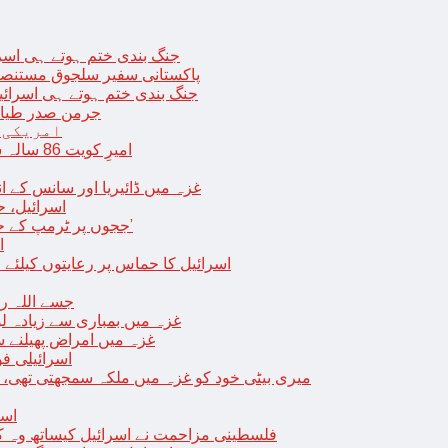
جنگ بندی ختم ہوتے ہی اسرئیل کے 
پاکستانی سفیر سلجوق مستنصر 
جنگ بندی ختم ہوتے ہی اسرائیل کے غ
جرمن صدر طیارے
امریکی 
امیرِ کویت 86 سالہ شیخ نواف الاحمد کی اچانک طبیعت بگڑ گئی؛ اسپتال میں داخل
غزہ میں ڈائیریا اور سانس کے ان
اسرائیل، 
‘ججوں پر ٹرمپ کے حملے روکنے کا واحد طریقہ ہے کہ انہیں جیل میں ڈال دیا جائے’
ا
اسرائیل کا حماس پر رعایتوں کیلئے 
جسے اللہ رکھے؛ غزہ
غزہ میں بمباری سے زیادہ 
غزہ میں امراض پھیلنے 
اسرائیلی فو
میری بیٹی خود کو غزہ میں ملکہ سمجھتی تھی،
اسر
فلسطینی مزاحمت نے اسرائیل کیساتھ وہ ک