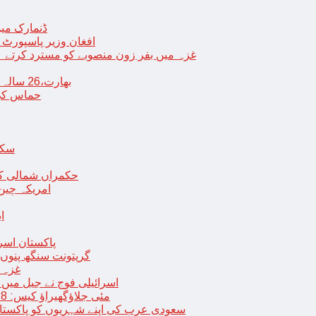
ڈنمارک میں
افغان وزیر پاسپورٹ 
غزہ میں بفر زون منصوبے کو مسترد کرتے ہی
بھارت،26 سالہ ڈاکٹر شاہانہ نے جہیز کے تقاضے پر اپنی زندگی کا خاتمہ کر لیا
حماس کی 
سکھ
حکمراں شمالی کور
امریکہ چین
ا
پاکستان اسر
گرپتونت سنگھ پنوں ق
غزہ ک
< > اسرائیلی فوج نے جیل 
9 مئی جلاؤگھیراؤ کیس: 8 پی ٹی آئی رہنماؤں کے ناقابل ضمانت وارنٹ گرفتاری جاری
سعودی عرب کی اپنے شہریوں کو پاکستان سمیت 25 ممالک جانے سے اجتناب