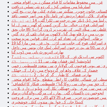
غزہ میں محفوظ مقامات کا قیام ممکن نہیں، اقوام متحدہ
آسٹریلیا میں مینٹس کیڑے کی دو نئی نسلیں دریافت
کستانی خاتون جویریہ منگیتر سے شادی کیلیے بھارت پہنچ گئیں
فراد ہلاک ، آندھرا پردیش اور تامل ناڈو میں ایمر جنسی نافذ
 لینڈ میں ڈبل ڈیکر بس درخت سے ٹکرا گئی، 14 افراد ہلاک
اسرائیلی فوج نے جبالیہ پناہ گزین کیمپ کو گھیرے میں لے لیا
طی سے میلاد النبی کی تقریب پر ڈرون گرا دیا؛ 85 جاں بحق
یورپ میں برڈ فلو پھیل گیا ، لاکھوں مرغیاں تلف کر دی گئیں
برطانیہ آنیوالوں کی تعداد کم کرنے کیلئے قوانین مزید سخت
ری اسرائیلی فوج کی جانب سے لڑتے ہوئے غزہ میں مارا گیا
نک خان یونس میں داخل
بھارتی ائیرپورٹ پانی میں ڈوب گیا
7 اکتوبر سے اب تک غزہ کے 19 لاکھ شہری بے گھر ہوگئے
انڈونیشیا: آتش فشاں پھٹنے سے 11 کوہ پیما ہلاک
اری: صہیونی فوجیوں کی گولاباری سے متعدد فلسطینی زخمی
خضدار کے علاقے وڈھ اور گردونواح میں زلزلے کے جھٹکے
بھارتی فضائیہ کا طیارہ گر کر تباہ، 2پائلٹس ہلاک
طی اور شمالی علاقوں کا رابطہ منقطع ہوگیا: اقوام متحدہ
ہ کے حق میں بولنے سے روکا گیا”؛ فلسطینی فنکار کا انکشاف
یانی میں سے ‘مری ہوئی چھپکلی’ نکل آئی، ویڈیو نے دل دہلا دیے
انجوجس دن پاکستان گئی ہمارے لیے مرگئی،والدگیان پرساد
خوبصورت جزیرہ صرف 25 لاکھ ڈالرز میں برائے فروخت
کینیڈا جانے کے خواہش مندوں کیلئے خوشخبری
امریکا میں اسرائیلی قونصلیٹ کے باہر خاتون کی خودسوزی