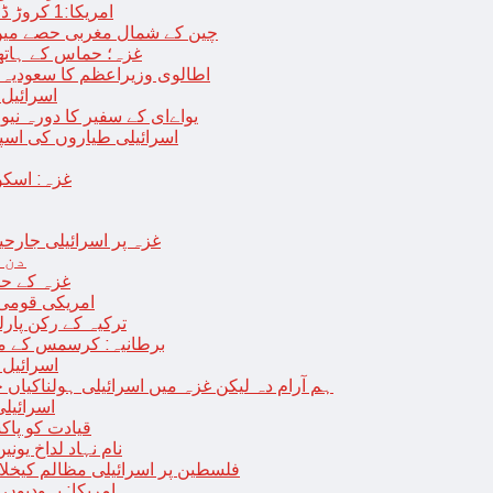
امریکا:1 کروڑ ڈالرز سے زائد مالیت کی ای-سگریٹس اسمگل کرنے کی کوشش
چین کے شمال مغربی حصے میں زلزلے سے ہلاک
غزہ؛ حماس کے ہاتھوں مزید 7 اسرائیلی فوجی ہلاک، 
اطالوی وزیراعظم کا سعودیہ 
اسرائیل کا
یواےای کے سفیر کا دورہ نیو
اسرائیلی طیاروں کی اسپتال اور 
غزہ: اسکو
غزہ پر اسرائیلی جارحیت 70 ویں روز بھی جاری: 18فلسطینی شہید ، در
دن 
“غزہ کے حا
امریکی قومی 
ترکیہ کے رکن پارل
برطانیہ: کرسمس کے موق
اسرائیل 
ہم آرام دہ لیکن غزہ میں اسرائیلی ہولناکیاں ج
اسرائیل
افغان حکومت TTP 
نام نہاد لداخ یون
فلسطین پر اسرائیلی مظالم کیخلاف
امریکا: یہودیو