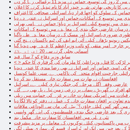
الی رہا کر دیے
پی کا تاریخی بھارتی شہر حیدر آباد کا نام تبدیل کرنے کا اعلان
 حماس کے سلوک کو اچھا قرار دیا، اسرائیلی صحافی کا اعتراف
دی میں توسیع کے امکانات،حماس اور اسرائیل نے عندیہ دے دیا
 بندی میں توسیع کیلیے اسرائیل پر دباؤ؛ حماس نے ہامی بھرلی
 درمیان عارضی جنگ بندی کے معاہدے میں توسیع کے امکانات
نظوری ضروری،اسرائیل اور مسک کے درمیان معاہدہ طے پاگیا
کس ریونیو بڑھانے کیلیے آئی ایم ایف کی ٹیم پاکستان پہنچ گئی
یر خارجہ امیر متقی کو نائب وزیراعظم کا عہدہ بھی دیدیا گیا
آسمانی بجلی گرنے سے 20 افراد ہلاک
سابق وزیر دفاع کو 7 سال قید
پر لڑکی کا قتل، وزیراعلیٰ کا ملزمان کی گرفتاری کا حکم
کی امید، حماس اور اسرائیل نے بھی رضا مندی کا عندیہ دیدیا
ائیلی جارحیت اقوام متحدہ کی ناکامی ہے, سنی علما کونسل
افغانستان نے بھارت میں سفارت خانہ مستقل بند کر دیا
عارضی وقفہ اگلے مرحلے کی جنگی تیاری کیلیے ہے، اسرائیل
 قیادت میں امریکی سفارت خانے پر غزہ کی حمایت میں ریلی
م تعاون پر افغان سفارت خانے کے عملے نے دفتر کو تالا لگا دیا
 میں گھر کس کیلئے جاؤں؟” بیٹے کی ماں سے الوداعی ملاقات
نئی دہلی میں افغانستان کا سفارت خانہ مکمل بند
میں پاکستانیوں کیلئے نوکریوں کے معاملے پر مزید پیشرفت