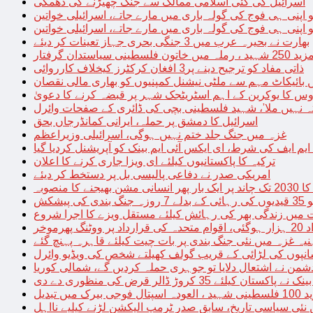
اسرائیل کی کئی اسلامی ممالک سے جنگ چھیڑنے کی دھمکی
 اپنی ہی فوج کی گولہ باری میں مارے جاتے، اسرائیلی خواتین
 اپنی ہی فوج کی گولہ باری میں مارے جاتے، اسرائیلی خواتین
بھارت نے بحیرہ عرب میں 3 جنگی بحری جہاز تعینات کر دیئے
یاستدان گرفتار
ذاتی مفاد کو ترجیح دینے پر3 افغان کرکٹرز کیخلاف کارروائی
 بائیکاٹ مہم سے ملٹی نیشنل کمپنیوں کو بھاری مالی نقصان
س کا یوکرین کے اہم اسٹریٹجک شہر پر قبضہ کرنے کا دعویٰ
تہ نہیں ملا’، شہید فلسطینی بچی کی ڈائری کے صفحات وائرل
اسرائیل کا دمشق پر حملہ، ایرانی کمانڈرجاں بحق
غزہ میں جنگ جلد ختم نہیں ہوگی، اسرائیلی وزیراعظم
 ایم ایف کی شرط، ای ایکس آئی ایم بینک کو آپریشنل کردیا گیا
ترکیہ کا پاکستانیوں کیلئے ای ویزا جاری کرنے کا اعلان
امریکی صدر نے دفاعی پالیسی بل پر دستخط کر دیئے
 مشن بھیجنے کا منصوبہ
پیشکش
 میں زندگی بھر کی رہائش کیلئے مستقل ویزے کا اجرا شروع
پھرموخر
یہ غزہ میں نئی جنگ بندی پر بات چیت کیلئے قاہرہ پہنچ گئے
نپوں کی لڑائی کے قریب گولف کھیلتے شخص کی ویڈیو وائرل
شمن نے اشتعال دلایا تو جوہری حملہ کردیں گے، شمالی کوریا
ے پاکستان کیلئے 35 کروڑ ڈالر قرض کی منظوری دے دی
ں تبدیل
 نئی سیاسی تاریخ، سابق صدر ٹرمپ الیکشن لڑنے کیلیے نااہل