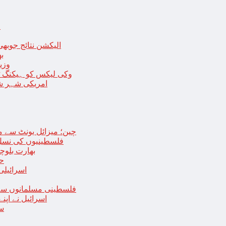
ا
الیکشن نتائج جوبھی
بھا
وزی
وکی لیکس کو ہیکنگ ٹولز ل
امریکی شہر شک
چین؛ میزائل یونٹ سے منسلک 4 جرنیلوں سمیت 9 فوجی اہلکارپ
فلسطینیوں کی نسل 
بھارت بلوچ
حما
اسرائیلی
فلسطینی مسلمانوں سے 
اسرائیل نے اپ
سع