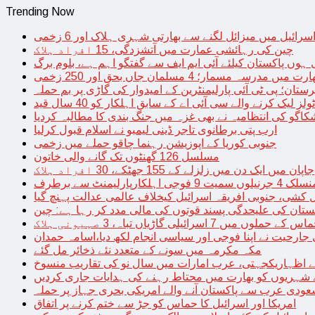
Trending Now
سرائیل میں میزائل لگنے سے بھارتی شہری ہلاک اور 6 زخمی
چین کی رہائشی عمارت میں آتشزدگی، 15 افراد ہلاک
 ہوں پاکستان کیلئے آئی ایم ایف سے گفتگو اہم ہے، بلوم برگ
رت میں مدرسہ مسمار؛ 4 مسلمان جاں بحق اور 250 زخمی
رستان؛ پی ٹی آئی پارلیمنٹرین کے امیدوار کی گاڑی پر بم حملہ
یک کرنے والے سی آئی اے کے سابق اہلکار کو 40 سال قید
اگو کی انتظامیہ نے بھی غزہ میں جنگ بندی کا مطالبہ کردیا
ارب پتی برطانوی تاجر ڈینی لیمبو نے اسلام قبول کرلیا
جنوبی کوریا کے اپوزیشن رہنما چاقو حملے میں زخمی
مسلسل 126 گھنٹوں تک گانے والی خاتون
جاپان میں ایک دن میں زلزلے کے 155 جھٹکے، 30 افراد ہلاک
ارلیمنٹ سے برطرف
کشی، جنوبی افریقہ اسرائیل کیخلاف عالمی عدالت پہنچ گیا
ستان کی علیحدگی پسند قوتوں کی مالی مدد کر رہا ہے: چین
س کے حملوں میں 7 اسرائیلی گاڑیاں تباہ، 3 صہیونی ہلاک
 جارحیت نے اپنا فوجی اور سیاسی انجام لکھ دیا،اسامہ حمدان
مکہ مکرمہ میں سونے کے متعدد نئے ذخائر مل گئے
اظہاریکجہتی، عرب امارات میں سال نو کی تقاریب منسوخ
نے شہریوں کو بھارت میں محتاط رہنے کی ہدایات جاری کردیں
ودی عرب سے پاکستان آنے والے امریکی بحری جہاز پر حملہ
امریکا اور اسرائیل کا حماس کو جڑ سے ختم کرنے پر اتفاق