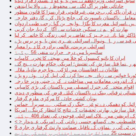
سابق اسرائیلی وزیراعظم نے نیتن یاہو کو دہشتگرد قرار دیدیا
حادثاتی طور پر آگ لگنے سے محفوظ رہنے والا نیا ایندھن
 قرآن پاک کی بےحرمتی غیرقانونی قرار،سزا کا قانون منظور
معاملہ :پاکستان پاسپورٹ کی جانچ پڑتال کرے گا، دفتر خارجہ
ں ،اسرائیل مغرب کا بگڑا ہوا بچہ بن گیا :رجب طیب اردوان
بھارت کو ہم نے سنگین خدشات سے آگاہ کردیا، جان کربی
قید سے رہا ہونیوالے اسرائیلی شہری نیتن یاہو پر برس پڑے
اسرائیلی بربریت، عالمی برادری کا دہرا معیار
سائیبیریا میں درجہ حرارت منفی 56 ہوگیا
ایران کا بائیو کیپسول کو خلا میں بھیجنے کا تجربہ کامیاب
 رہنما قتل سازش کی تفتیش؛ امریکی حکام بھارت پہنچ گئے
طالبان نے افغانستان میں لڑکی ہونا جرم بنادیا، ملالہ
یا خواتین سے زیادہ بچے پیدا کرنے کی اپیل کرتے ہوئے رو پڑے
 کے اندرونی معاملات میں مداخلت نہ کرے: چینی وزیر خا رجہ
اقوام متحدہ کی جنرل اسمبلی میں پاکستان کی بڑی کامیابی
یشیائی ترقیاتی بینک نے پاکستان کیلئے قرض کی منظوری دیدی
یونان کشتی حادثے کا مرکزی ملزم گرفتار
ائیل کو دھمکی دے تو غزہ جنگ رک سکتی ہے، سربراہ حماس
تل سازش، بھارتی تحقیقات کے نتائج کا انتظار کرینگے، امریکا
ے آپریشن میں ہلاک اسرائیلی فوجیوں کی تعداد 406 ہوگئی
میں فلسطینی بچے کیساتھ جنسی زیادتی کی، امریکی عہدیدار
 برتنے کی ہدایت