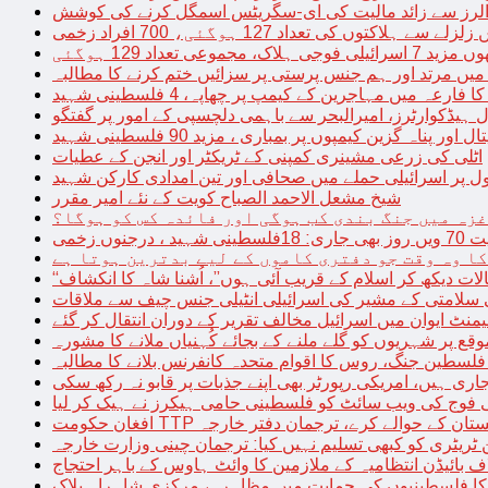
توں کی تعداد 127 ہوگئی، 700 افراد زخمی
مجموعی تعداد 129 ہوگئی
میں مرتد اور ہم جنس پرستی پر سزائیں ختم کرنے کا مطالبہ
 فارعہ میں مہاجرین کے کیمپ پر چھاپہ، 4 فلسطینی شہید
ل ہیڈکوارٹرز، امیرالبحر سے باہمی دلچسپی کے امور پر گفتگو
پناہ گزین کیمپوں پر بمباری ، مزید 90 فلسطینی شہید
اٹلی کی زرعی مشینری کمپنی کے ٹریکٹر اور انجن کے عطیات
ل پر اسرائیلی حملے میں صحافی اور تین امدادی کارکن شہید
شیخ مشعل الاحمد الصباح کویت کے نئے امیر مقرر
غزہ میں جنگ بندی کب ہوگی اور فائدہ کس کو ہوگا؟
جنوں زخمی
کا وہ وقت جو دفتری کاموں کے لیے بدترین ہوتا ہے
لات دیکھ کر اسلام کے قریب آئی ہوں”، اُشنا شاہ کا انکشاف
سلامتی کے مشیر کی اسرائیلی انٹیلی جنس چیف سے ملاقات
یمنٹ ایوان میں اسرائیل مخالف تقریر کے دوران انتقال کر گئے
ع پر شہریوں کو گلے ملنے کے بجائے کُہنیاں ملانے کا مشورہ
فلسطین جنگ، روس کا اقوام متحدہ کانفرنس بلانے کا مطالبہ
اری ہیں، امریکی رپورٹر بھی اپنے جذبات پر قابو نہ رکھ سکی
ی فوج کی ویب سائٹ کو فلسطینی حامی ہیکرز نے ہیک کر لیا
قیادت کو پاکستان کے حوالے کرے، ترجمان دفتر خارجہ
ین ٹریٹری کو کبھی تسلیم نہیں کیا: ترجمان چینی وزارت خارجہ
 بائیڈن انتظامیہ کے ملازمین کا وائٹ ہاوس کے باہر احتجاج
ں کا فلسطینیوں کی حمایت میں مظاہرہ، مرکزی شاہراہ بلاک