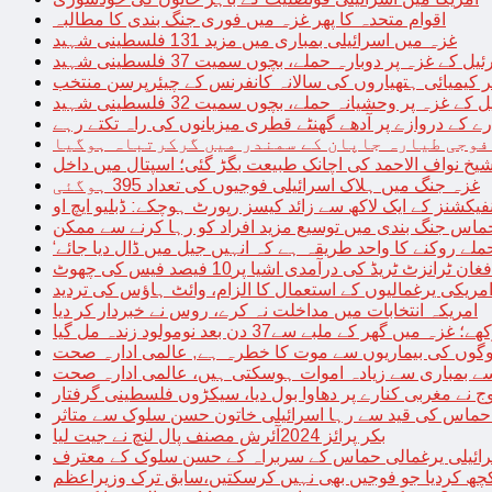
اقوام متحدہ کا پھر غزہ میں فوری جنگ بندی کا مطالبہ
غزہ میں اسرائیلی بمباری میں مزید 131 فلسطینی شہید
غزہ پر دوبارہ حملے، بچوں سمیت 37 فلسطینی شہید
کیمیائی ہتھیاروں کی سالانہ کانفرنس کے چیئرپرسن منتخب
زہ پر وحشیانہ حملے، بچوں سمیت 32 فلسطینی شہید
 کے دروازے پر آدھے گھنٹے قطری میزبانوں کی راہ تکتے رہے
فوجی طیارہ جاپان کے سمندر میں گرکرتباہ ہوگیا
غزہ جنگ میں ہلاک اسرائیلی فوجیوں کی تعداد 395 ہوگئی
فیکشنز کے ایک لاکھ سے زائد کیسز رپورٹ ہوچکے: ڈبلیو ایچ او
حماس جنگ بندی میں توسیع مزید افراد کو رہا کرنے سے ممکن
فغان ٹرانزٹ ٹریڈ کی درآمدی اشیا پر10 فیصد فیس کی چھوٹ
امریکی یرغمالیوں کے استعمال کا الزام، وائٹ ہاؤس کی تردید
امریکہ انتخابات میں مداخلت نہ کرے، روس نے خبردار کر دیا
 میں گھر کے ملبے سے37 دن بعد نومولود زندہ مل گیا
لوگوں کی بیماریوں سے موت کا خطرہ ہے, عالمی ادارہ صحت
سے بمباری سے زیادہ اموات ہوسکتی ہیں، عالمی ادارہ صحت
ج نے مغربی کنارے پر دھاوا بول دیا، سیکڑوں فلسطینی گرفتار
 حماس کی قید سے رہا اسرائیلی خاتون حسن سلوک سے متاثر
بکر پرائز 2024آئرش مصنف پال لنچ نے جیت لیا
ائیلی یرغمالی حماس کے سربراہ کے حسن سلوک کے معترف
چھ کردیا جو فوجیں بھی نہیں کرسکتیں،سابق ترک وزیراعظم