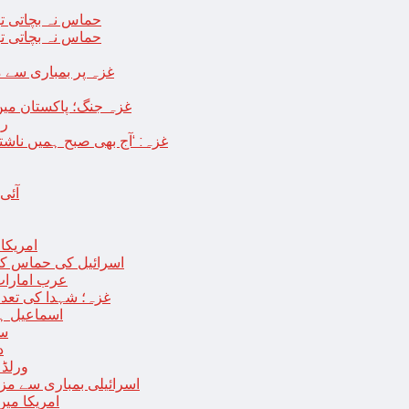
حماس نہ بچاتی تو
حماس نہ بچاتی تو
غزہ پر بمباری سے مزید 250 شہید ، رملہ میں خاتون فلسطینی س
غزہ جنگ؛ پاکستان میں
رو
غزہ: ‘آج بھی صبح ہمیں ناش
آئی
امریکا کا 2030 تک چاند پر ایک بار پھر انسانی
اسرائیل کی حماس کو 35 قیدیوں کی رہائی کے بدلے 7 روزہ جنگ بندی کی 
عرب امارات
غزہ؛ شہدا کی تعداد 20 ہزار ہوگئی، اقوام متحدہ کی قرارداد پر ووٹنگ 
اسماعیل ہن
سا
د
ورلڈ بینک ن
اسرائیلی بمباری سے مزید 100 فلسطینی شہید ، العودہ اسپتال فوجی بیرک می
امریکا میں