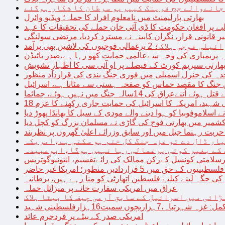
 جانےوالے جج فرینک کیپریو سرطان کا شکار ہوگئے
بھارتی پارلیمنٹ میں نامعلوم افراد کا حملہ؛ ویڈیو وائرل
بے پر افغان حکومت کا ڈی آئی خان حملے کی تحقیقات کا عہد
ر قانونی قرار، نگران کابینہ نے مسترد کردیا، مرتضی سولنگی
ہ پربمباری کی وجہ سےعالمی حمایت کھو رہا ہے،صدر بائیڈن
ھارتی سپریم کورٹ کے فیصلے پر او آئی سی کا اظہارِ تشویش
حدہ کی جنرل اسمبلی میں فوری جنگ بندی کی قرارداد منظور
 جنگ کا مقصد حماس کو صفحہ ہستی سے مٹانا ہے، اسرائیل
نےعراق کی 14سالہ جنگ میں نہیں ہوئے، جمائما
نی شہید، امریکہ کا اسرائیل کی حمایت جاری رکھنے کا عزم
ے اسلاموفوبیا کو ہوا دینے والے مودی کے سیل کا بھانڈا پھوڑ دیا
شمیر میں بھارتی فوج کی گاڑی نے مسلمان بزرگ کو کچل دیا
یت رہنما جیل میں اور سابق وزرائے اعلیٰ گھروں پر نظربند
ار ڈال دے تو غزہ جنگ کل ختم ہو سکتی ہے،امریکہ
کے بغیر کوئی یرغمالی رہا نہیں ہوگا،ابوعبیدہ
رسلامتی کونسل کےرکن ممالک کی رائےتقسیم، انتونیوگوتریس
حق میں 5 قراردادیں منظور؛ امریکا غیر حاضر
 جگہ لینے کیلیے فلسطین اتھارٹی کو منا رہے ہیں، برطانیہ
عراق میں امریکی سفارت خانے پر میزائل حملہ
ڑائی میں اسرائیل کے سابق آرمی چیف کا بیٹا ہلاک
امریکی صدر کے بیٹے پر فردجرم عائد