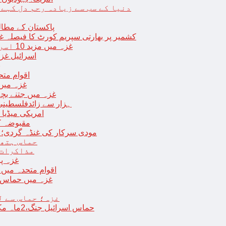
دنیا کے سب سے زیادہ رحم دل کہے
پاکستان کے مطال
کشمیر پر بھارتی سپریم کورٹ کا فیصلہ غی
غزہ میں مزید 10 اسرائیلی فوجی ہلاک؛ 2 یرغمالی فوجیوں کی لاشیں بھی برآمد
اسرائیل غز
ب
اقوام مت
غزہ میں
غزہ میں جتنے بچے قتل ہوئے اُت
18 ہزار سے زائدفلسطی
امریکی میڈیا ن
مقبوضہ ک
مودی سرکار کی غنڈہ گردی؛ حر
حماس ہتھی
مذاکرات 
غزہ پ
اقوام متحدہ میں فلسطینیوں کے 
غزہ میں حماس کی
غزہ؛ حماس سے ل
حماس اسرائیل جنگ،2ماہ مکمل: غزہ شہرتباہ،7ہزاربچوں سمیت16ہزارفلسطینی شہید