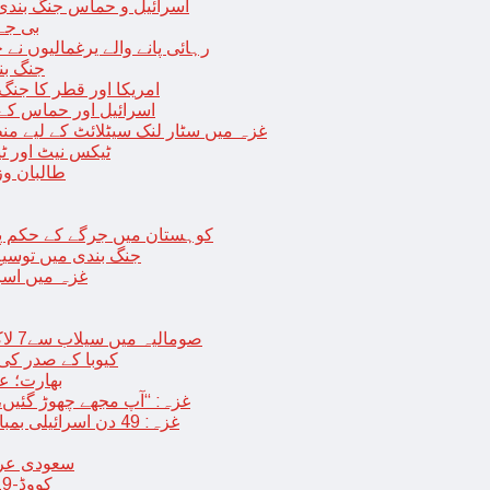
اسرائیل و حماس جنگ بندی میں 2 روز کی توسیع، حماس نے مزید 11 یرغم
بی جے 
رہائی پانے والے یرغمالیوں نے
جنگ بن
امریکا اور قطر کا جنگ
اسرائیل اور حماس کے
غزہ میں سٹار لنک سیٹلائٹ کے لیے م
ٹیکس نیٹ اور ٹی
طالبان وز
< > کوہستان میں جرگے کے حکم 
جنگ بندی میں توسیع 
غزہ میں اسر
صومالیہ میں سیلاب سے7 لاکھ افراد بے گھر،بڑے پیمانے پر زرعی زمین تباہ، پل بھی بہہ گئے
کیوبا کے صدر کی
بھارت؛ عد
غزہ: “آپ مجھے چھوڑ گئیں،
غزہ: 49 دن اسرائیلی بمباری کے بعد عارضی جنگ بندی، فلسطینیوں کی اپنے گھر واپسی
سعودی عرب 
کووڈ-19 کے بعد چین میں ایک اور پُراسرار قسم کی بیماری پھیلنے لگی