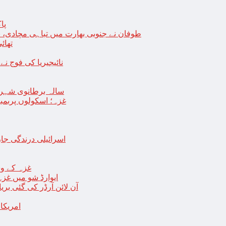
پا
طوفان نے جنوبی بھارت میں تباہی مچادی، نوا
تھائی
نائیجیریا کی فوج نے غل
19 سالہ برطانوی شہ
غزہ؛ اسکولوں پربمباری سے50 شہید، درجنوں اسرائیلی ٹی
اسرائیلی درندگی ج
غزہ کے وس
“ایوارڈ شو میں غز
آن لائن آرڈر کی گئی بر
امریکا میں 