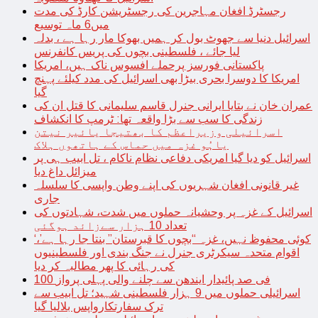
رجسٹرڈ افغان مہاجرین کی رجسٹریشن کارڈ کی مدت
میں6 ماہ توسیع
اسرائیل دنیا سے جھوٹ بول کر ہمیں بھوکا مار رہا ہے ، بدلہ
لیا جائے ، فلسطینی بچوں کی پریس کانفرنس
پاکستانی فورسز پرحملے افسوس ناک ہیں، امریکا
امریکا کا دوسرا بحری بیڑا بھی اسرائیل کی مدد کیلئے پہنچ
گیا
عمران خان نے بتایا ایرانی جنرل قاسم سلیمانی کا قتل ان کی
زندگی کا سب سے بڑا واقعہ تھا: ٹرمپ کا انکشاف
اسرائیلی وزیراعظم کا بھتیجا یائیر نیتن
یاہُو غزہ میں حماس کے ہاتھوں ہلاک
اسرائیل کو دیا گیا امریکی دفاعی نظام ناکام ، تل ابیب ہی پر
میزائل داغ دیا
غیر قانونی افغان شہریوں کی اپنے وطن واپسی کا سلسلہ
جاری
اسرائیل کے غزہ پر وحشیانہ حملوں میں شدت، شہادتوں کی
تعداد 10 ہزار سےزائد ہوگئی
‘کوئی محفوظ نہیں، غزہ “بچوں کا قبرستان” بنتا جا رہا ہے’،
اقوام متحدہ سیکرٹری جنرل نے جنگ بندی اور فلسطینیوں
کی رہائی کا پھر مطالبہ کر دیا
100 فی صد پائیدار ایندھن سے چلنے والی پہلی پرواز
اسرائیلی حملوں میں 9 ہزار فلسطینی شہید؛ تل ابیب سے
ترک سفارتکارواپس بلالیا گیا