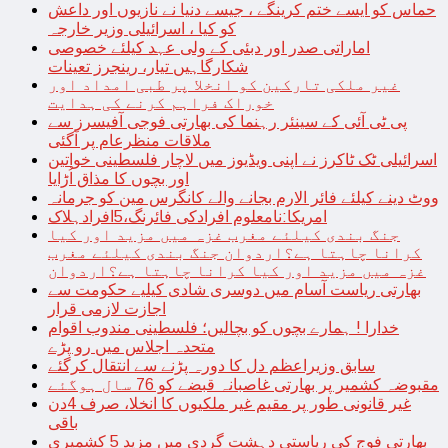
حماس کو ایسے ختم کرینگے ، جیسے دنیا نے نازیوں اور داعش
کو کیا ، اسرائیلی وزیر خارجہ
اماراتی صدر اور دبئی کے ولی عہد کیلئے خصوصی
شکارگاہیں تیار، رینجرز تعینات
غیر ملکی تارکین کو انخلا پر طبی امداد اور
خوراک فراہم کرنے کی ہدایت
پی ٹی آئی کے سینئر رہنما کی بھارتی فوجی آفیسرز سے
ملاقات منظرعام پر آگئی
اسرائیلی ٹک ٹاکرز نے اپنی ویڈیوز میں لاچار فلسطینی خواتین
اور بچوں کا مذاق اُڑایا
ووٹ دینے کیلئے فائر الارم بجانے والے کانگرس مین کو جرمانہ
امریکا:نامعلوم افرادکی فائرنگ،5افرادہلاک
جنگ بندی کیلئے مغرب غزہ میں مزید اور کیا
کرانا چاہتا ہے؟اردوان جنگ بندی کیلئے مغرب
غزہ میں مزید اور کیا کرانا چاہتا ہے؟اردوان
بھارتی ریاست آسام میں دوسری شادی کیلیے حکومت سے
اجازت لازمی قرار
خدارا ! ہمارے بچوں کو بچالیں؛ فلسطینی مندوب اقوام
متحدہ اجلاس میں رو پڑے
سابق وزیراعظم دل کا دورہ پڑنے سے انتقال کرگئے
مقبوضہ کشمیر پر بھارتی غاصبانہ قبضے کو 76 سال ہوگئے
غیر قانونی طور پر مقیم غیر ملکیوں کا انخلا، صرف 4دن
باقی
بھارتی فوج کی ریاستی دہشت گردی میں مزید 5 کشمیری