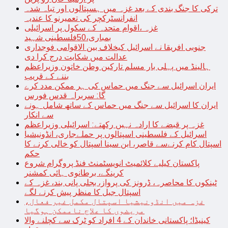
ترکی کا جنگ بندی کے بعد غزہ میں ہسپتالوں اور تباہ شدہ
انفرانسٹرکچر کی تعمیرنو کا عندیہ
غزہ ،اقوام متحدہ کے سکول پر اسرائیلی
بمباری،50فلسطینی شہید
جنوبی افریقا نے اسرائیل کیخلاف بین الاقوامی فوجداری
عدالت میں شکایت درج کرا دی
ہالینڈ میں پہلی بار مسلم تارکین وطن خاتون وزیراعظم
بننے کے قریب
ایران اسرائیل سے جنگ میں حماس کی ہر ممکن مدد کرے
گا: سربراہ قدس فورس
ایران کا اسرائیل سے جنگ میں حماس کے ساتھ شامل ہونے
سے انکار
غزہ پر قبضے کا ارادہ نہیں رکھتے: اسرائیلی وزیراعظم
اسرائیل کے فلسطینی اسپتالوں پر حملےجاری، انڈونیشیا
اسپتال کام کرنےسے قاصر، ابن سینا اسپتال کو خالی کرنے کا
حکم
پاکستان کیلیے کلائمیٹ انویسٹمنٹ فنڈ پروگرام شروع
کرینگے، برطانوی ہائی کمشنر
ٹینکوں کا محاصرہ، ڈرونز کی پرواز، بجلی پانی بند، غزہ کے
اسپتال جیل کا منظر پیش کرنے لگے
غزہ میں انڈونیشیا اسپتال مکمل غیر فعال،
مریضوں کا علاج ناممکن ہوگیا
کینیڈا؛ پاکستانی خاندان کے 4 افراد کو ٹرک سے کچلنے والا