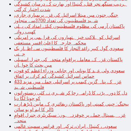
ہردیپ سنگھ نجر قتل، کینیڈا اور بھارت کے درمیان کشیدگی
شدت اختیار کرگئی
جنگی جنون میں مبتلا اسرائیل کی غزہ پربمباری جاری،
شہید فلسطینیوں کی تعداد 3700سے متجاوز
پاکستان آرمی کی مظلوم فلسطینیوں کیلئے امداد کی پہلی
کھیپ روانہ
اسرائیل کو ہلاکت خیز ہتھیاروں کی فراہمی پر امریکی
محکمہ خارجہ کا اعلیٰ افسر مستعفی
سعودی گول کیپر راغد النجار کا فلسطینیوں سے اظہار یک
جہتی
پاکستان غزہ کے معاملے پراقوام متحدہ کی جنرل اسمبلی
میں بحث کا خواہاں
سعودی ولی عہد کا یونانی اور جاپانی وزراء اعظم کو فون،
حماس اسرائیل کشیدگی کم کرانے پر اتفاق
غزہ کے پناہ گزین کیمپ پر اسرائیلی حملے میں مزید 433
فلسطینی شہید
دل کا دورہ پڑنے کا ڈرامہ رچا کر شہری نے کئی ریستورانوں
کو چونا لگا دیا
بیجنگ: چینی کمپنی اور پاکستان ریفائنری کے مابین ڈیڑھ ارب
ڈالر کا ایم او یو سائن
غزہ ہسپتال حملے پر خوفزدہ ہوں: سیکریٹری جنرل اقوامِ
متحدہ
سعودیہ، کینیڈا , ایران، ترکیہ اور فرانس سمیت عالمی