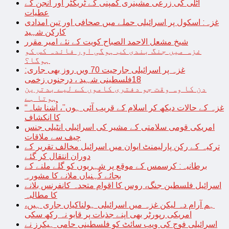
اٹلی کی زرعی مشینری کمپنی کے ٹریکٹر اور انجن کے
عطیات
غزہ: اسکول پر اسرائیلی حملے میں صحافی اور تین امدادی
کارکن شہید
شیخ مشعل الاحمد الصباح کویت کے نئے امیر مقرر
غزہ میں جنگ بندی کب ہوگی اور فائدہ کس کو
ہوگا؟
غزہ پر اسرائیلی جارحیت 70 ویں روز بھی جاری:
18فلسطینی شہید ، درجنوں زخمی
دن کا وہ وقت جو دفتری کاموں کے لیے بدترین
ہوتا ہے
“غزہ کے حالات دیکھ کر اسلام کے قریب آئی ہوں”، اُشنا شاہ
کا انکشاف
امریکی قومی سلامتی کے مشیر کی اسرائیلی انٹیلی جنس
چیف سے ملاقات
ترکیہ کے رکن پارلیمنٹ ایوان میں اسرائیل مخالف تقریر کے
دوران انتقال کر گئے
برطانیہ: کرسمس کے موقع پر شہریوں کو گلے ملنے کے
بجائے کُہنیاں ملانے کا مشورہ
اسرائیل فلسطین جنگ، روس کا اقوام متحدہ کانفرنس بلانے
کا مطالبہ
ہم آرام دہ لیکن غزہ میں اسرائیلی ہولناکیاں جاری ہیں،
امریکی رپورٹر بھی اپنے جذبات پر قابو نہ رکھ سکی
اسرائیلی فوج کی ویب سائٹ کو فلسطینی حامی ہیکرز نے