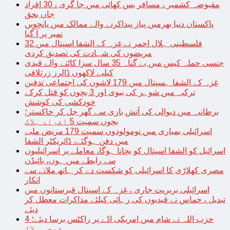
مقبوضہ کشمیر ، مسافر بس کھائی میں جا گری ، 30 افراد
جاں بحق
پاکستان دنیا بھرمیں پیاز پیداکرنے والے ممالک میں پانچویں
نمبر پر آ گیا
فلسطینی ہلال احمر نے غزہ کے الشفا اسپتال میں 32
مریضوں کی شہادت کی تصدیق کردی
جنسی حملہ کیس میں بے گناہ 35 سال سزا کاٹنے والے قیدی
کیلیے لاکھوں ڈالرز زرتلافی
غزہ کے الشفا ہسپتال میں 179 لاشوں کی اجتماعی تدفین
ترکیہ میں شوہر کی بیوی اور 3 بچوں کو قتل کرکے
خودکشی کی کوشش
برطانیہ میں دیوالی کی آتش بازی سے گھر جل کر خاکستر؛
بچوں سمیت 5 افراد ہلاک
اسرائیلی بمباری میں نومولودوں سمیت 179 مریض ملبے
میں دفن ہوگئے، ڈائریکٹر الشفا
اسرائیل کو الشفا اسپتال کو بچانا ہوگا، معاملے پر اسرائیلیوں
سے رابطے میں ہوں، بائیڈن
مصری کھلاڑی کا اسرائیلی کو شکست دے کر ہاتھ ملانے سے
انکار
اسرائیلی بربریت جاری ، غزہ کے اسپتال قبرستانوں میں
تبدیل ، حماس نے قیدیوں کی رہائی کیلئے مذاکرات معطل کر
دیئے
حزب اللہ نے شام میں امریکی اڈے پر راکٹس برسا دیئے؛ 4
فوجی ہلاک