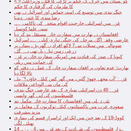
< > کوہستان میں جرگے کے حکم پر لڑکی کا قتل، وزیراعلیٰ
کا ملزمان کی گرفتاری کا حکم
جنگ بندی میں توسیع کی امید، حماس اور اسرائیل نے بھی
رضا مندی کا عندیہ دیدیا
غزہ میں اسرائیلی جارحیت اقوام متحدہ کی ناکامی ہے,
سنی علما کونسل
افغانستان نے بھارت میں سفارت خانہ مستقل بند کر دیا
عارضی وقفہ اگلے مرحلے کی جنگی تیاری کیلیے ہے، اسرائیل
صومالیہ میں سیلاب سے7 لاکھ افراد بے گھر،بڑے پیمانے پر
زرعی زمین تباہ، پل بھی بہہ گئے
کیوبا کے صدر کی قیادت میں امریکی سفارت خانے پر غزہ
کی حمایت میں ریلی
بھارت؛ عدم تعاون پر افغان سفارت خانے کے عملے نے دفتر کو
تالا لگا دیا
غزہ: “آپ مجھے چھوڑ گئیں، میں گھر کس کیلئے جاؤں؟” بیٹے
کی ماں سے الوداعی ملاقات
غزہ: 49 دن اسرائیلی بمباری کے بعد عارضی جنگ بندی،
فلسطینیوں کی اپنے گھر واپسی
نئی دہلی میں افغانستان کا سفارت خانہ مکمل بند
سعودی عرب میں پاکستانیوں کیلئے نوکریوں کے معاملے پر
مزید پیشرفت
کووڈ-19 کے بعد چین میں ایک اور پُراسرار قسم کی بیماری
پھیلنے لگی
14 ہزار فلسطینیوں کی شہادت کے بعد غزہ میں 4 روزہ