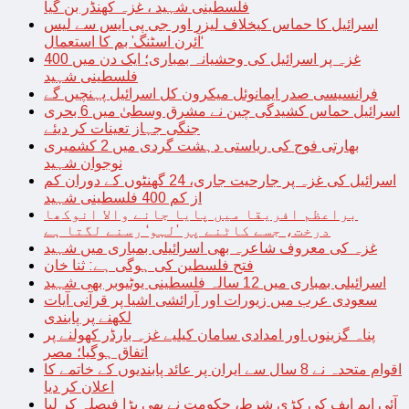
فلسطینی شہید ، غزہ کھنڈر بن گیا
اسرائیل کا حماس کیخلاف لیزر اور جی پی ایس سے لیس
‘آئرن اسٹنگ’ بم کا استعمال
غزہ پر اسرائیل کی وحشیانہ بمباری؛ ایک دن میں 400
فلسطینی شہید
فرانسیسی صدر ایمانوئل میکرون کل اسرائیل پہنچیں گے
اسرائیل حماس کشیدگی چین نے مشرق وسطیٰ میں 6 بحری
جنگی جہاز تعینات کر دیئے
بھارتی فوج کی ریاستی دہشت گردی میں 2 کشمیری
نوجوان شہید
اسرائیل کی غزہ پر جارحیت جاری، 24 گھنٹوں کے دوران کم
از کم 400 فلسطینی شہید
براعظم افریقا میں پایا جانے والا انوکھا
درخت، جسے کاٹنے پر ’لہو‘ رسنے لگتا ہے
غزہ کی معروف شاعرہ بھی اسرائیلی بمباری میں شہید
فتح فلسطین کی ہوگی ہے: ثنا خان
اسرائیلی بمباری میں 12 سالہ فلسطینی یوٹیوبر بھی شہید
سعودی عرب میں زیورات اور آرائشی اشیا پر قرآنی آیات
لکھنے پر پابندی
پناہ گزینوں اور امدادی سامان کیلیے غزہ بارڈر کھولنے پر
اتفاق ہوگیا؛ مصر
اقوام متحدہ نے 8 سال سے ایران پر عائد پابندیوں کے خاتمے کا
اعلان کر دیا
آئی ایم ایف کی کڑی شرط، حکومت نے بھی بڑا فیصلہ کر لیا