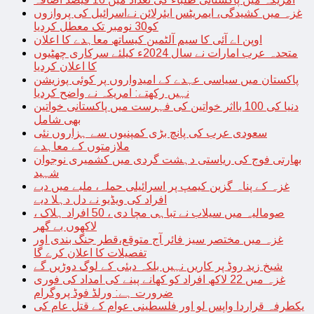
غزہ میں کشیدگی، ایمریٹس ایئرلائن نےاسرائیل کی پروازوں
کو30 نومبر تک معطل کردیا
اوپن اے آئی کا سیم آلٹمین کیساتھ معاہدے کا اعلان
متحدہ عرب امارات نے سال 2024ء کیلئے سرکاری چھٹیوں
کا اعلان کردیا
پاکستان میں سیاسی عہدے کے امیدواروں پر کوئی پوزیشن
نہیں رکھتے: امریکہ نے واضح کردیا
دنیا کی 100 بااثر خواتین کی فہرست میں پاکستانی خواتین
بھی شامل
سعودی عرب کی پانچ بڑی کمپنیوں سے ہزاروں نئی
ملازمتوں کے معاہدے
بھارتی فوج کی ریاستی دہشت گردی میں کشمیری نوجوان
شہید
غزہ کے پناہ گزین کیمپ پر اسرائیلی حملہ، ملبے میں دبے
افراد کی ویڈیو نے دل دہلا دیے
صومالیہ میں سیلاب نے تباہی مچا دی ، 50 افراد ہلاک ،
لاکھوں بے گھر
غزہ میں مختصر سیز فائر آج متوقع،قطر جنگ بندی اور
تفصیلات کا اعلان کرے گا
شیخ زید روڈ پر کاریں نہیں بلکہ دبئی کے لوگ دوڑیں گے
غزہ میں 22 لاکھ افراد کو کھانے پینے کی امداد کی فوری
ضرورت ہے: ورلڈ فوڈ پروگرام
یکطرفہ قراردا واپس لو اور فلسطینی عوام کے قتل عام کی