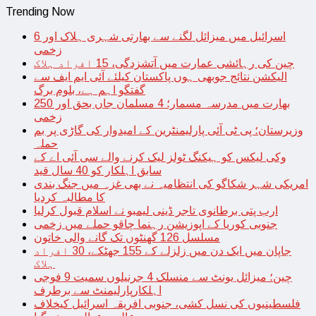
Trending Now
اسرائیل میں میزائل لگنے سے بھارتی شہری ہلاک اور 6
زخمی
چین کی رہائشی عمارت میں آتشزدگی، 15 افراد ہلاک
الیکشن نتائج جوبھی ہوں پاکستان کیلئے آئی ایم ایف سے
گفتگو اہم ہے، بلوم برگ
بھارت میں مدرسہ مسمار؛ 4 مسلمان جاں بحق اور 250
زخمی
وزیرستان؛ پی ٹی آئی پارلیمنٹرین کے امیدوار کی گاڑی پر بم
حملہ
وکی لیکس کو ہیکنگ ٹولز لیک کرنے والے سی آئی اے کے
سابق اہلکار کو 40 سال قید
امریکی شہر شکاگو کی انتظامیہ نے بھی غزہ میں جنگ بندی
کا مطالبہ کردیا
ارب پتی برطانوی تاجر ڈینی لیمبو نے اسلام قبول کرلیا
جنوبی کوریا کے اپوزیشن رہنما چاقو حملے میں زخمی
مسلسل 126 گھنٹوں تک گانے والی خاتون
جاپان میں ایک دن میں زلزلے کے 155 جھٹکے، 30 افراد
ہلاک
چین؛ میزائل یونٹ سے منسلک 4 جرنیلوں سمیت 9 فوجی
اہلکارپارلیمنٹ سے برطرف
فلسطینیوں کی نسل کشی، جنوبی افریقہ اسرائیل کیخلاف