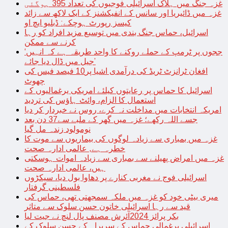
غزہ جنگ میں ہلاک اسرائیلی فوجیوں کی تعداد 395 ہوگئی
غزہ میں ڈائیریا اور سانس کے انفیکشنز کے ایک لاکھ سے زائد
کیسز رپورٹ ہوچکے: ڈبلیو ایچ او
اسرائیل، حماس جنگ بندی میں توسیع مزید افراد کو رہا
کرنے سے ممکن
‘ججوں پر ٹرمپ کے حملے روکنے کا واحد طریقہ ہے کہ انہیں
جیل میں ڈال دیا جائے’
افغان ٹرانزٹ ٹریڈ کی درآمدی اشیا پر10 فیصد فیس کی
چھوٹ
اسرائیل کا حماس پر رعایتوں کیلئے امریکی یرغمالیوں کے
استعمال کا الزام، وائٹ ہاؤس کی تردید
امریکہ انتخابات میں مداخلت نہ کرے، روس نے خبردار کر دیا
جسے اللہ رکھے؛ غزہ میں گھر کے ملبے سے37 دن بعد
نومولود زندہ مل گیا
غزہ میں بمباری سے زیادہ لوگوں کی بیماریوں سے موت کا
خطرہ ہے, عالمی ادارہ صحت
غزہ میں امراض پھیلنے سے بمباری سے زیادہ اموات ہوسکتی
ہیں، عالمی ادارہ صحت
اسرائیلی فوج نے مغربی کنارے پر دھاوا بول دیا، سیکڑوں
فلسطینی گرفتار
میری بیٹی خود کو غزہ میں ملکہ سمجھتی تھی، حماس کی
قید سے رہا اسرائیلی خاتون حسن سلوک سے متاثر
بکر پرائز 2024آئرش مصنف پال لنچ نے جیت لیا
اسرائیلی یرغمالی حماس کے سربراہ کے حسن سلوک کے