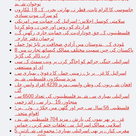
نوجوان شہید
جاسوسی کا الزام ثابت، قطر نے بھارتی بحریہ کے 8 اہلکاروں
کو سزائے موت سنادی
سلامتی کونسل اجلاس؛ اسرائیل کی حمایت میں امریکی
قرارداد کو روس اور چین نے ویٹو کردیا
فلسطینیوں کے حق خودارادیت کی حمایت جاری رکھیں گے،
ترجمان دفتر خارجہ
مُودی کے ہندوستان میں آزادیِ صحافت پر تابڑ توڑ حملے
پاکستان کی چین سمیت مختلف ممالک کیساتھ تجارت میں 8
ارب ڈالر کی گڑبڑ
اسرائیلی جنگی جرائم کو اجاگر کرنے پر ویب سمٹ کے سی
ای او مستعفی
اسرائیل کا غزہ پر بڑے زمینی حملے کا دعویٰ ، بمباری سے
مزید سینکڑوں فلسطینی شہید
افغان شہریوں کی وطن واپسی،مزید 4239 افراد واپس چلے
گئے
اسرائیلی بمباری سے شہید فلسطینیوں کی تعداد 6500 سے
متجاوز، 16 ہزار سے زائد زخمی
فلسطینی 56 سال سے جبر اور گٹھن میں جکڑے ہوئے ہیں؛
اقوامِ متحدہ
غزہ پر پھر بموں کی بارش ، مزید 704 فلسطینی شہید ،
اسلامی ممالک اسرائیل سے تعلقات ختم کریں ، حماس
مغربی کنارے پر بھی اسرائیلی بمباری؛ مجموعی شہادتیں 5