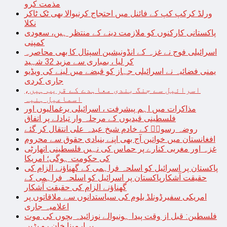
مذمت کرو
ورلڈ کرکپ کپ کے فائنل میں احتجاج کرنیوالا بھی ٹک ٹاکر
نکلا
پاکستانی کارکنوں کو ملازمت دینے کے منتظر ہیں، سعودی
کمپنی
اسرائیلی فوج نے غزہ کے انڈونیشین اسپتال کا بھی محاصرہ
کر لیا ، بمباری سے مزید 32 شہید
یمنی فضائیہ نے اسرائیلی جہاز کو قبضے میں لینے کی ویڈیو
جاری کردی
اسرائیل سے جنگ بندی معاہدے کے قریب ہیں،
اسماعیل ہنیہ
مذاکرات میں اہم پیشرفت ، اسرائیلی یرغمالیوں اور
فلسطینی قیدیوں کے مرحلہ وار تبادلے پر اتفاق
روضہ رسولؐ کے خادم شیخ عبدہ علی انتقال کر گئے
افغانستان میں خواتین آج بھی اپنے بنیادی حقوق سے محروم
غزہ اور مغربی کنارے پر حماس کی نہیں فلسطینی اتھارٹی
کی حکومت ہوگی؛ امریکا
پاکستان پر اسرائیل کو اسلحہ فراہمی کے گھناؤنے الزام کی
حقیقت آشکارپاکستان پر اسرائیل کو اسلحہ فراہمی کے
گھناؤنے الزام کی حقیقت آشکار
امریکی سفیرڈونلڈ بلوم کی سیاستدانوں سے ملاقاتوں پر
اعلامیہ جاری
فلسطین: قبل از وقت پیدا ہونیوالے نوزائیدہ بچوں کی موت
پر ارمینا خان رو پڑیں