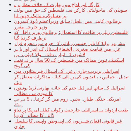
کارگل اور لداخ میں بھارت کے خلاف مظاہرے
سویڈن کی ماحولیاتی کارکن سے فلسطین کے حق میں بولنے
پر بدسلوکی، مائیک چھین لیا
برطانوی کابینہ میں ہلچل؛ سابق وزیراعظم ڈیوڈ کیمرون
وزیر خارجہ مقرر
فلسطین ریلی پر طاقت کا استعمال؛ برطانوی وزیر داخلہ کو
برطرف کردیا گیا
مشہور برانڈ کا بانی جنسی زیادتی کے جرم میں مجرم قرار
غزہ میں قیامت صغریٰ ، الشفاء اسپتال کے اندر اور باہر
لاشوں کے انبار ، دفنانے والا کوئی نہیں
اسکینڈے نیوین ممالک میں فلسطین کے 50 سال پرانے نغمے
کی گونج
اسرائیلی بربریت جاری ، غزہ کے اسپتال قبرستانوں میں
تبدیل ، حماس نے قیدیوں کی رہائی کیلئے مذاکرات معطل کر
دیئے
اسرائیل کے ساتھ لیبر ڈیل ختم کی جائے، بھارتی ٹریڈ یونینوں
کا مودی سے مطالبہ
امریکی جنگی طیارہ بحیرہ روم میں گر کرتباہ، 5 فوجی
ہلاک
طیب اردوان نے اسرائیلی جارحیت رکوانے کیلئے امریکا پر دباؤ
ڈالنے کا مطالبہ کردیا
غیر قانونی افغان شہریوں کی اپنےوطن واپسی کا سلسلہ
جاری