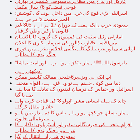
کارگل اور لداخ میں مظاہرے،مقبوضہ کشمیر پر بھارتی
فوجی قبضےکو 76 سال مکمل
اسرائیلی برّی فوج کی غزہ میں داخل ہونے کی کوشش؛
افسر سمیت 5 فوجی ہلاک
سعودی عرب ، ایک ہفتے کے دوران 17 ہزار ، 305 غیر
قانونی تارکین وطن گرفتار
اماراتی رئیل سٹیٹ کی کمپنیوں کے گروپ کا پاکستان
میں20سے 25ارب ڈالرز کی سرمایہ کاری کا اعلان
او آئی سی اور عرب لیگ کا ہنگامی اجلاس، غزہ میں فوری
جنگ بندی کا مطالبہ
’’یا رسول اللہﷺ! ہمارے ٹکڑے ہوتے رہے اور امت تماشا
دیکھتی رہی‘‘
اب ایک ہی ویزےپر6خلیجی ممالک کاسفر ممکن
دنیا میں کوئی جہنم ہے تو وہ غزہ ہے ، اقوام متحدہ
اسرائیل اور حماس کے درمیان قیدیوں کے تبادلے کا معاہدہ
طے پا گیا
چاند کے پہلے انسانی مشن ’اپولو 8‘ کی قیادت کرنے والے
خلاباز انتقال کرگئے
ہمارے ساتھ جو کچھ ہو رہا ہے اس کا ذمہ دار نیتن یاہو
ہے، یرغمالی خاتون
اقوام متحدہ کی خیرسگالی سفیر اور آسٹریلوی اداکارہ کا
غزہ میں جنگ بندی کا مطالبہ
سعودی شہزادہ انتقال کر گیا