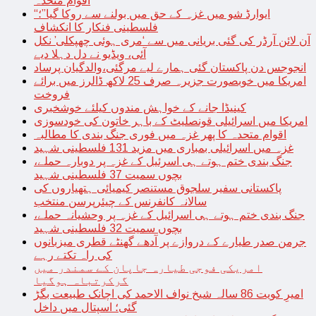
اقوام متحدہ
“ایوارڈ شو میں غزہ کے حق میں بولنے سے روکا گیا”؛
فلسطینی فنکار کا انکشاف
آن لائن آرڈر کی گئی بریانی میں سے ‘مری ہوئی چھپکلی’ نکل
آئی، ویڈیو نے دل دہلا دیے
انجوجس دن پاکستان گئی ہمارے لیے مرگئی،والدگیان پرساد
امریکا میں خوبصورت جزیرہ صرف 25 لاکھ ڈالرز میں برائے
فروخت
کینیڈا جانے کے خواہش مندوں کیلئے خوشخبری
امریکا میں اسرائیلی قونصلیٹ کے باہر خاتون کی خودسوزی
اقوام متحدہ کا پھر غزہ میں فوری جنگ بندی کا مطالبہ
غزہ میں اسرائیلی بمباری میں مزید 131 فلسطینی شہید
جنگ بندی ختم ہوتے ہی اسرئیل کے غزہ پر دوبارہ حملے،
بچوں سمیت 37 فلسطینی شہید
پاکستانی سفیر سلجوق مستنصر کیمیائی ہتھیاروں کی
سالانہ کانفرنس کے چیئرپرسن منتخب
جنگ بندی ختم ہوتے ہی اسرائیل کے غزہ پر وحشیانہ حملے،
بچوں سمیت 32 فلسطینی شہید
جرمن صدر طیارے کے دروازے پر آدھے گھنٹے قطری میزبانوں
کی راہ تکتے رہے
امریکی فوجی طیارہ جاپان کے سمندر میں
گرکرتباہ ہوگیا
امیرِ کویت 86 سالہ شیخ نواف الاحمد کی اچانک طبیعت بگڑ
گئی؛ اسپتال میں داخل