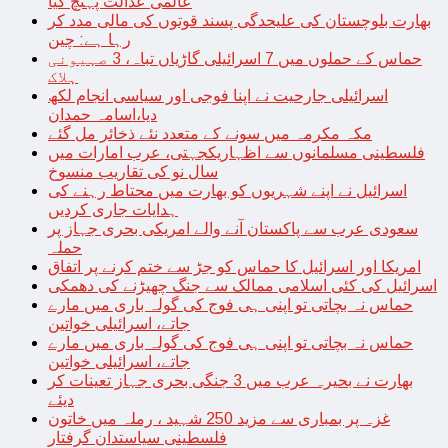
عالمی عدالت پہنچ گیا
بھارت بلوچستان کی علیحدگی پسند قوتوں کی مالی مدد کر
رہا ہے: چین
حماس کے حملوں میں 7 اسرائیلی گاڑیاں تباہ، 3 صہیونی
ہلاک
اسرائیلی جارحیت نے اپنا فوجی اور سیاسی انجام لکھ
دیا،اسامہ حمدان
مکہ مکرمہ میں سونے کے متعدد نئے ذخائر مل گئے
فلسطینی مسلمانوں سے اظہاریکجہتی، عرب امارات میں
سال نو کی تقاریب منسوخ
اسرائیل نے اپنے شہریوں کو بھارت میں محتاط رہنے کی
ہدایات جاری کردیں
سعودی عرب سے پاکستان آنے والے امریکی بحری جہاز پر
حملہ
امریکا اور اسرائیل کا حماس کو جڑ سے ختم کرنے پر اتفاق
اسرائیل کی کئی اسلامی ممالک سے جنگ چھیڑنے کی دھمکی
حماس نہ بچاتی تو اپنی ہی فوج کی گولہ باری میں مارے
جاتے، اسرائیلی خواتین
حماس نہ بچاتی تو اپنی ہی فوج کی گولہ باری میں مارے
جاتے، اسرائیلی خواتین
بھارت نے بحیرہ عرب میں 3 جنگی بحری جہاز تعینات کر
دیئے
غزہ پر بمباری سے مزید 250 شہید ، رملہ میں خاتون
فلسطینی سیاستدان گرفتار