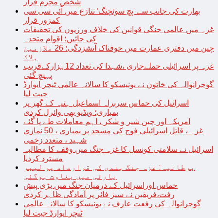
شخص مجرم قرار
بھارت کی جانب سے ’پچ سوئچنگ‘ تنازع میں آئی سی سی
کمزور قرار
غزہ میں عالمی جنگی قوانین کی خلاف ورزیوں کی تحقیقات
کی جائیں؛ اقوام متحدہ
چین میں دفتری عمارت میں خوفناک آتشزدگی؛ 26 ملازمین
ہلاک
غزہ پر اسرائیلی حملےجاری ،شہدا کی تعداد 12ہزارکےقریب
پہنچ گئی
گوجرانوالہ کی خاتون نے یونیسکو کا سالانہ عالمی ٹیچر ایوارڈ
جیت لیا
اسرائیل کی حماس سربراہ اسماعیل ہنیہ کے گھر پر
بمباری؛ ویڈیو بھی وائرل کردی
امریکہ اور چین شیر و شکر ، اہم معاملات طے پا گئے
غزہ ، قاتل اسرائیلی فوج کی مسجد پر بمباری ، 50 نمازی
شہید ، متعدد زخمی
اسرائیل نے سلامتی کونسل کا غزہ جنگ میں وقفے کا مطالبہ
مسترد کردیا
برطانیہ: غزہ جنگ بندی کی قرارداد پر لیبر
پارٹی میں بغاوت ہوگئی
حماس اوراسرائیل کے درمیان جنگ میں بڑی پیش
رفت،فریقین نے سیز فائر پر آمادگی ظاہر کردی
گوجرانوالہ کی رفعت عارف نے یونیسکو کا سالانہ عالمی
ٹیچر ایوارڈ جیت لیا