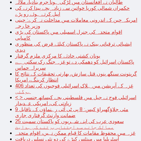
طالبان نے افغانستان میں لڑکی ہونا جرم بنادیا، ملالہ
حکمراں شمالی کوریا خواتین سے زیادہ بچے پیدا کرنے کی
اپیل کرتے ہوئے رو پڑے
امریکہ چین کے اندرونی معاملات میں مداخلت نہ کرے: چینی
وزیر خا رجہ
اقوام متحدہ کی جنرل اسمبلی میں پاکستان کی بڑی
کامیابی
ایشیائی ترقیاتی بینک نے پاکستان کیلئے قرض کی منظوری
دیدی
یونان کشتی حادثے کا مرکزی ملزم گرفتار
پاکستان اسرائیل کو دھمکی دے تو غزہ جنگ رک سکتی ہے،
سربراہ حماس
گرپتونت سنگھ پنوں قتل سازش، بھارتی تحقیقات کے نتائج کا
انتظار کرینگے، امریکا
غزہ کے آپریشن میں ہلاک اسرائیلی فوجیوں کی تعداد 406
ہوگئی
< > اسرائیلی فوج نے جیل میں فلسطینی بچے کیساتھ جنسی
زیادتی کی، امریکی عہدیدار
9 مئی جلاؤگھیراؤ کیس: 8 پی ٹی آئی رہنماؤں کے ناقابل
ضمانت وارنٹ گرفتاری جاری
سعودی عرب کی اپنے شہریوں کو پاکستان سمیت 25
ممالک جانے سے اجتناب برتنے کی ہدایت
غزہ میں محفوظ مقامات کا قیام ممکن نہیں، اقوام متحدہ
آسٹریلیا میں مینٹس کیڑے کی دو نئی نسلیں دریافت