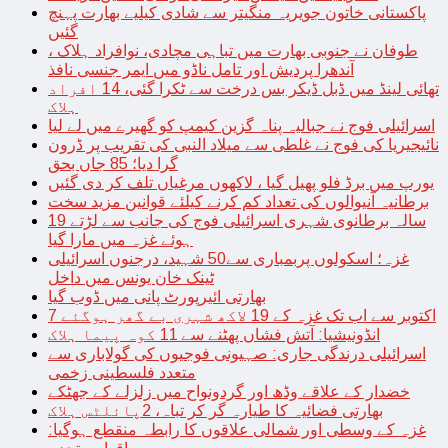
پاکستانی خاتون جویریہ منگیتر سے شادی کیلیے بھارت پہنچ
گئیں
طوفان نے جنوبی بھارت میں تباہی مچادی، نوافراد ہلاک ،
آندھرا پردیش اور تامل ناڈو میں ایمر جنسی نافذ
تھائی لینڈ میں ڈبل ڈیکر بس درخت سے ٹکرا گئی، 14 افراد
ہلاک
اسرائیلی فوج نے جبالیہ پناہ گزین کیمپ کو گھیرے میں لے لیا
نائیجیریا کی فوج نے غلطی سے میلاد النبی کی تقریب پر ڈرون
گرا دیا؛ 85 جاں بحق
یورپ میں برڈ فلو پھیل گیا ، لاکھوں مرغیاں تلف کر دی گئیں
برطانیہ آنیوالوں کی تعداد کم کرنے کیلئے قوانین مزید سخت
19 سالہ برطانوی شہری اسرائیلی فوج کی جانب سے لڑتے
ہوئے غزہ میں مارا گیا
غزہ؛ اسکولوں پربمباری سے50 شہید، درجنوں اسرائیلی
ٹینک خان یونس میں داخل
بھارتی ائیرپورٹ پانی میں ڈوب گیا
7 اکتوبر سے اب تک غزہ کے 19 لاکھ شہری بے گھر ہوگئے
انڈونیشیا: آتش فشاں پھٹنے سے 11 کوہ پیما ہلاک
اسرائیلی درندگی جاری: صہیونی فوجیوں کی گولاباری سے
متعدد فلسطینی زخمی
خضدار کے علاقے وڈھ اور گردونواح میں زلزلے کے جھٹکے
بھارتی فضائیہ کا طیارہ گر کر تباہ، 2پائلٹس ہلاک
غزہ کے وسطی اور شمالی علاقوں کا رابطہ منقطع ہوگیا: