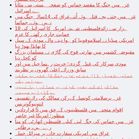
غزہ میں جنگ کا مقصد حماس کو صفحہ ہستی سے مٹانا
ہے، اسرائیل
غزہ میں جتنے بچے قتل ہوئے اُتنےعراق کی 14سالہ جنگ میں
نہیں ہوئے، جمائما
18 ہزار سے زائدفلسطینی شہید، امریکہ کا اسرائیل کی
حمایت جاری رکھنے کا عزم
امریکی میڈیا نے اسلاموفوبیا کو ہوا دینے والے مودی کے سیل
کا بھانڈا پھوڑ دیا
مقبوضہ کشمیر میں بھارتی فوج کی گاڑی نے مسلمان بزرگ
کو کچل دیا
مودی سرکار کی غنڈہ گردی؛ حریت رہنما جیل میں اور
سابق وزرائے اعلیٰ گھروں پر نظربند
حماس ہتھیار ڈال دے تو غزہ جنگ کل ختم ہو سکتی
ہے،امریکہ
مذاکرات کے بغیر کوئی یرغمالی رہا نہیں
ہوگا،ابوعبیدہ
غزہ پرسلامتی کونسل کےرکن ممالک کی رائےتقسیم،
انتونیوگوتریس
اقوام متحدہ میں فلسطینیوں کے حق میں 5 قراردادیں
منظور؛ امریکا غیر حاضر
غزہ میں حماس کی جگہ لینے کیلیے فلسطین اتھارٹی کو منا
رہے ہیں، برطانیہ
عراق میں امریکی سفارت خانے پر میزائل حملہ
غزہ؛ حماس سے لڑائی میں اسرائیل کے سابق آرمی