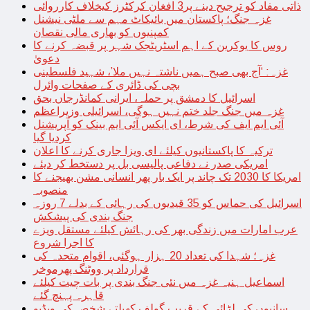
ذاتی مفاد کو ترجیح دینے پر3 افغان کرکٹرز کیخلاف کارروائی
غزہ جنگ؛ پاکستان میں بائیکاٹ مہم سے ملٹی نیشنل
کمپنیوں کو بھاری مالی نقصان
روس کا یوکرین کے اہم اسٹریٹجک شہر پر قبضہ کرنے کا
دعویٰ
غزہ: ‘آج بھی صبح ہمیں ناشتہ نہیں ملا’، شہید فلسطینی
بچی کی ڈائری کے صفحات وائرل
اسرائیل کا دمشق پر حملہ، ایرانی کمانڈرجاں بحق
غزہ میں جنگ جلد ختم نہیں ہوگی، اسرائیلی وزیراعظم
آئی ایم ایف کی شرط، ای ایکس آئی ایم بینک کو آپریشنل
کردیا گیا
ترکیہ کا پاکستانیوں کیلئے ای ویزا جاری کرنے کا اعلان
امریکی صدر نے دفاعی پالیسی بل پر دستخط کر دیئے
امریکا کا 2030 تک چاند پر ایک بار پھر انسانی مشن بھیجنے کا
منصوبہ
اسرائیل کی حماس کو 35 قیدیوں کی رہائی کے بدلے 7 روزہ
جنگ بندی کی پیشکش
عرب امارات میں زندگی بھر کی رہائش کیلئے مستقل ویزے
کا اجرا شروع
غزہ؛ شہدا کی تعداد 20 ہزار ہوگئی، اقوام متحدہ کی
قرارداد پر ووٹنگ پھرموخر
اسماعیل ہنیہ غزہ میں نئی جنگ بندی پر بات چیت کیلئے
قاہرہ پہنچ گئے
سانپوں کی لڑائی کے قریب گولف کھیلتے شخص کی ویڈیو