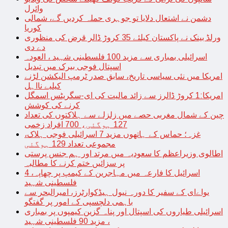
وائرل
دشمن نے اشتعال دلایا تو جوہری حملہ کردیں گے، شمالی
کوریا
ورلڈ بینک نے پاکستان کیلئے 35 کروڑ ڈالر قرض کی منظوری
دے دی
اسرائیلی بمباری سے مزید 100 فلسطینی شہید ، العودہ
اسپتال فوجی بیرک میں تبدیل
امریکا میں نئی سیاسی تاریخ، سابق صدر ٹرمپ الیکشن لڑنے
کیلیے نااہل
امریکا:1 کروڑ ڈالرز سے زائد مالیت کی ای-سگریٹس اسمگل
کرنے کی کوشش
چین کے شمال مغربی حصے میں زلزلے سے ہلاکتوں کی تعداد
127 ہوگئی، 700 افراد زخمی
غزہ؛ حماس کے ہاتھوں مزید 7 اسرائیلی فوجی ہلاک،
مجموعی تعداد 129 ہوگئی
اطالوی وزیراعظم کا سعودیہ میں مرتد اور ہم جنس پرستی
پر سزائیں ختم کرنے کا مطالبہ
اسرائیل کا فارعہ میں مہاجرین کے کیمپ پر چھاپہ، 4
فلسطینی شہید
یواےای کے سفیر کا دورہ نیول ہیڈکوارٹرز، امیرالبحر سے
باہمی دلچسپی کے امور پر گفتگو
اسرائیلی طیاروں کی اسپتال اور پناہ گزین کیمپوں پر بمباری
، مزید 90 فلسطینی شہید