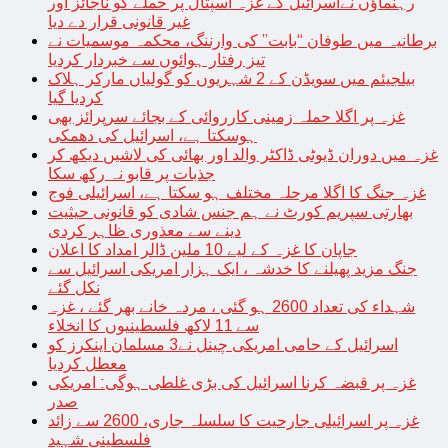
رہنماؤں نےاسرائیل کے غزہ اسپتال پر حملے کو ناجائز اور
غیر قانونی قرار دے دیا
برطانیہ میں طوفان “بابت” کی وارننگ، محکمہ موسمیات نے
تیز رفتار ہوائوں سے خبردار کردیا
بیلجیئم میں سویڈن کے 2 شہریوں کو گولیاں مارکر ہلاک
کردیا گیا
غزہ پر اگلا حملہ زمینی کارروائی کے بجائے سرپرائز بھی
ہوسکتا ہے، اسرائیل کی دھمکی
غزہ میں دوران ڈیوٹی ڈاکٹر والد اور بھائی کی لاشیں دیکھ کر
جذبات پر قابو نہ رکھ سکا
غزہ جنگ کا اگلا مرحلہ مختلف ہو سکتا ہے، اسرائیلی فوج
بھارتی سپریم کورٹ نے ہم جنس شادی کو قانونی حیثیت
دینے سے معذوری ظاہر کردی
جاپان کا غزہ کے لیے 10 ملین ڈالر امداد کا اعلان
جنگ مزید پھیلنے کا خدشہ ، ایک ہزار امریکی اسرائیل سے
نکل گئے
شہداء کی تعداد 2600 ہو گئی ، مردہ خانے بھر گئے ، غزہ
سے 11 لاکھ فلسطینیوں کا انخلاء
اسرائیل کے حامی امریکی چینل نے3 مسلمان اینکرز کو
معطل کردیا
غزہ پر قبضہ کرنا اسرائیل کی بڑی غلطی ہوگی: امریکی
صدر
غزہ پر اسرائیلی جارحیت کا سلسلہ جاری، 2600 سے زائد
فلسطینی شہید