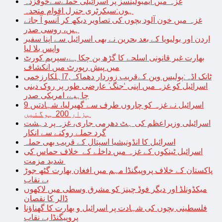
غزہ میں ایمبولینسز پر اسرائیلی حملےسےخوفزدہ
ہوں:سیکرٹری جنرل اقوام متحدہ
غزہ میں خون آلود بچوں کی تصاویر دیکھ کر آنسو آ جاتے
ہیں، روسی صدر
اردن اور بولیویا کے بعد بحرین نے بھی اسرائیل سے اپنا سفیر
واپس بلا لیا
بھارت غیر قانونی اسلحے کا گڑھ بن چکاہے،سپریم کورٹ
میں پیش رپورٹ میں انکشاف
ٹانک اڈہ:پولیس وین کےقریب زوردار دھماکہ,7اہلکارزخمی
اسرائیل کو غزہ میں اپنی ‘جنگ’ عارضی طور پر روک دینی
چاہیے، امریکی صدر
اسرائیل نے غزہ کو چاروں طرف سے گھیرلیا، شہادتیں 9
ہزار 200 ہوگئیں
اسرائیلی وزیراعظم کی ہٹ دھرمی جاری، غزہ پر دہشت
گرد حملے روکنے سے انکار
اسرائیل کا انڈونیشیا اسپتال کے قریب بھی حملہ
اسرائیل ٹینکوں کے غزہ میں داخلے کے خلاف حماس کی
شدید مزمت
پاکستان کے خلاف پروپیگنڈا مہم میں افغان بھارت گٹھ جوڑ
بے نقاب
میکڈونلڈ اور دیگر فوڈ چینز کو مشرق وسطی میں لاکھوں
ڈالر کا نقصان
فلسطینی بچوں کی شہادت پر اسرائیل و بھارت کا گھناؤنا
پروپیگنڈا بے نقاب