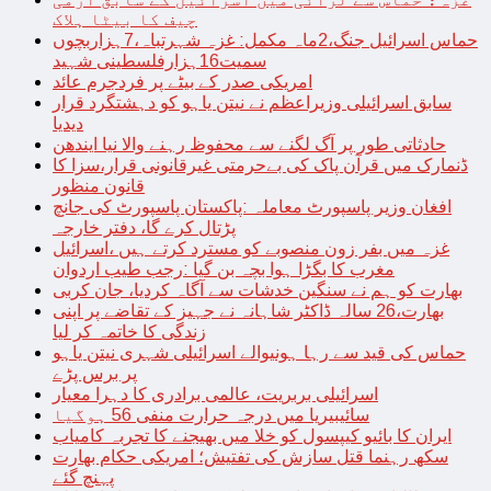
چیف کا بیٹا ہلاک
حماس اسرائیل جنگ،2ماہ مکمل: غزہ شہرتباہ،7ہزاربچوں
سمیت16ہزارفلسطینی شہید
امریکی صدر کے بیٹے پر فردجرم عائد
سابق اسرائیلی وزیراعظم نے نیتن یاہو کو دہشتگرد قرار
دیدیا
حادثاتی طور پر آگ لگنے سے محفوظ رہنے والا نیا ایندھن
ڈنمارک میں قرآن پاک کی بےحرمتی غیرقانونی قرار،سزا کا
قانون منظور
افغان وزیر پاسپورٹ معاملہ :پاکستان پاسپورٹ کی جانچ
پڑتال کرے گا، دفتر خارجہ
غزہ میں بفر زون منصوبے کو مسترد کرتے ہیں ،اسرائیل
مغرب کا بگڑا ہوا بچہ بن گیا :رجب طیب اردوان
بھارت کو ہم نے سنگین خدشات سے آگاہ کردیا، جان کربی
بھارت،26 سالہ ڈاکٹر شاہانہ نے جہیز کے تقاضے پر اپنی
زندگی کا خاتمہ کر لیا
حماس کی قید سے رہا ہونیوالے اسرائیلی شہری نیتن یاہو
پر برس پڑے
اسرائیلی بربریت، عالمی برادری کا دہرا معیار
سائیبیریا میں درجہ حرارت منفی 56 ہوگیا
ایران کا بائیو کیپسول کو خلا میں بھیجنے کا تجربہ کامیاب
سکھ رہنما قتل سازش کی تفتیش؛ امریکی حکام بھارت
پہنچ گئے