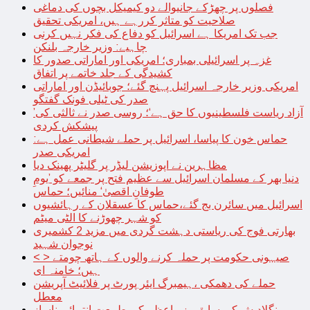
فصلوں پر چھڑکے جانیوالے دو کیمیکل بچوں کی دماغی
صلاحیت کو متاثر کررہے ہیں، امریکی تحقیق
جب تک امریکا ہے اسرائیل کو دفاع کی فکر نہیں کرنی
چاہیے: وزیر خارجہ بلنکن
غزہ پر اسرائیلی بمباری؛ امریکی اور اماراتی صدور کا
کشیدگی کے جلد خاتمے پر اتفاق
امریکی وزیر خارجہ اسرائیل پہنچ گئے؛ جوبائیڈن اور اماراتی
صدر کی ٹیلی فونک گفتگو
’آزاد ریاست فلسطینیوں کا حق ہے‘؛ روسی صدر نے ثالثی کی
پیشکش کردی
حماس خون کا پیاسا، اسرائیل پر حملے شیطانی عمل ہے:
امریکی صدر
مظاہرین نے اپوزیشن لیڈر پر گلیٹر پھینک دیا
دنیا بھر کے مسلمان اسرائیل سے عظیم فتح پر جمعے کو ’یومِ
طوفانِ اقصیٰ‘ منائیں؛ حماس
اسرائیل میں سائرن بج گئے،حماس کا عسقلان کے رہائشیوں
کو شہر چھوڑنے کا الٹی میٹم
بھارتی فوج کی ریاستی دہشت گردی میں مزید 2 کشمیری
نوجوان شہید
< > صیہونی حکومت پر حملہ کرنے والوں کے ہاتھ چومتے
ہیں؛ خامنہ ای
حملے کی دھمکی ،ہیمبرگ ایئر پورٹ پر فلائیٹ آپریشن
معطل
بنگلادیش کی سابق وزیراعظم کی طبیعت انتہائی ناساز