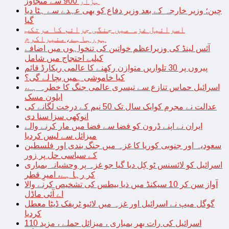
ہزار 900 سے متجاوز
چین؛ وزیر خارجہ کے بعد وزیر دفاع کو بھی عہدے سے ہٹا دیا
گیا
اسرائیل غزہ میں جنگی جرائم کا مرتکب
ہورہاہے،منیراکرم
آئس لینڈ کی وزیراعظم خواتین کی تنخواہوں میں اضافے
کیلیے احتجاج میں شامل
پیروں پر 30 تلواریں متوازن رکھنے کا عالمی ریکارڈ قائم
کیا خاموشی ہمیں بچا لے گی؟
اسرائیل حماس تنازع سے تیسری عالمی جنگ کا خطرہ ہے،
ایلون مسک
عدالت نے مجرم کوایک سال تک 50 نیم کے درخت لگانے کی
انوکھی سزا سنا دی
ایران نے اپنے ڈرون کو فضا سے فضا میں مار کرنے والے
میزائل سے لیس کردیا
سعودیہ اور جنوبی کوریا کا غزہ میں جنگ بندی اور فلسطین
کے سیاسی حل پر زور
اسرائیل کو لائسنس ٹو کِل دیا گیا جو غزہ پر وحشیانہ بمباری
کر رہا ہے، امیرِ قطر
آواز سن کر 10 سیکنڈ میں ذیا بیطس کی تشخیص کرنے والا
اے آئی ماڈل
گوگل میپ نے اسرائیل اور غزہ میں لائیو ٹریفک ڈیٹا معطل
کردیا
اسرائیل کی رات بھر بمباری ، میزائل حملے ، مزید 110