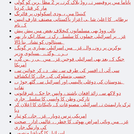
پاناما میں پروفیسر نے روڈ بلاک کرنے پر 2 مظاہرین کو گولی
مار کر قتل کردیا
کینیڈا میں یہودی اسکولوں پر فائرنگ
برطانیہ کا اعلیٰ شاہی اعزاز پاکستانی مصنف عارف انیس
کے نام
بالی ووڈ بھی مسلمانوں کیخلاف بغض میں پیش پیش
غزہ پر اسرائیلی حملوں کا سلسلہ رک نہ سکا، ایک بار پھر
ہسپتالوں کو نشانہ بنا ڈالا
یوکرین پر رونے والے غزہ میں اسرائیلی بمباری پر گونگے
بہرے ہوگئے، ہسپانوی وزیر
جنگ کے بعد بھی اسرائیلی فوجیں غزہ میں ہی رہیں گی،
امریکا
سی آئی اے افسر کی طرف سے نشہ دے کر خواتین سے
جنسی بدسلوکی کیے جانے کا انکشاف
ہندوستان کی دوغلی پالیسی اور اسرائیل سے گٹھ جوڑ بے
نقاب
دو لاکھ سے زائد افغان باشندے واپس جا چکے، غیرقانونی
تارکین وطن کا واپسی کا سلسلہ جاری
ترک پارلیمنٹ نے اسرائیلی مصنوعات کے بائیکاٹ کا اعلان کر
دیا
امریکی نرس دوبارہ غزہ جانے کو تیار
غزہ میں وبائی امراض پھوٹنے کا خطرہ، عالمی ادارہ صحت
کی وارننگ جاری
اسرائیل کا گھناؤنا منصوبہ