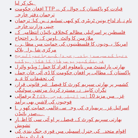
ہیک کر لیا
افغان حکومت TTP قیادت کو پاکستان کے حوالے کرے،
ترجمان دفتر خارجہ
نام نہاد لداخ یونین ٹریٹری کو کبھی تسلیم نہیں کیا: ترجمان
چینی وزارت خارجہ
فلسطین پر اسرائیلی مظالم کیخلاف بائیڈن انتظامیہ کے
ملازمین کا وائٹ ہاوس کے باہر احتجاج
امریکا: یہودیوں کا فلسطینیوں کی حمایت میں مظاہرہ،
مرکزی شاہراہ بلاک
دنیا کے سب سے زیادہ رحم دل کہے جانےوالے جج
فرینک کیپریو سرطان کا شکار ہوگئے
بھارتی پارلیمنٹ میں نامعلوم افراد کا حملہ؛ ویڈیو وائرل
پاکستان کے مطالبے پر افغان حکومت کا ڈی آئی خان حملے
کی تحقیقات کا عہد
کشمیر پر بھارتی سپریم کورٹ کا فیصلہ غیر قانونی قرار،
نگران کابینہ نے مسترد کردیا، مرتضی سولنگی
غزہ میں مزید 10 اسرائیلی فوجی ہلاک؛ 2 یرغمالی
فوجیوں کی لاشیں بھی برآمد
اسرائیل غزہ پربمباری کی وجہ سےعالمی حمایت کھو رہا
ہے،صدر بائیڈن
بھارتی سپریم کورٹ کے فیصلے پر او آئی سی کا اظہارِ
تشویش
اقوام متحدہ کی جنرل اسمبلی میں فوری جنگ بندی کی
قرارداد منظور