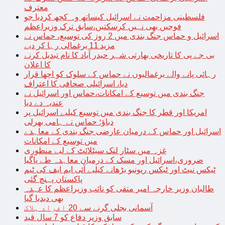
معترف
فلسطینی مزاحمت نے اسرائیل کیساتھ وہ کچھ کردیا جو
فوجیں بھی نہیں کرسکتیں،سابق ترک وزیراعظم
اسرائیل و حماس جنگ بندی میں 2 روز کی توسیع، حماس نے
مزید 11 یرغمالی رہا کر دیے
بی جے پی کا تاریخی بھارتی شہر حیدر آباد کا نام تبدیل کرنے
کا اعلان
رہائی پانے والے یرغمالیوں نے حماس کے سلوک کو اچھا قرار
دیا، اسرائیلی صحافی کا اعتراف
جنگ بندی میں توسیع کے امکانات،حماس اور اسرائیل نے
عندیہ دے دیا
امریکا اور قطر کا جنگ بندی میں توسیع کیلیے اسرائیل پر
دباؤ؛ حماس نے ہامی بھرلی
اسرائیل اور حماس کے درمیان عارضی جنگ بندی کے معاہدے
میں توسیع کے امکانات
غزہ میں سٹار لنک سیٹلائٹ کے لیے منظوری
ضروری،اسرائیل اور مسک کے درمیان معاہدہ طے پاگیا
ٹیکس نیٹ اور ٹیکس ریونیو بڑھانے کیلیے آئی ایم ایف کی ٹیم
پاکستان پہنچ گئی
طالبان وزیر خارجہ امیر متقی کو نائب وزیراعظم کا عہدہ
بھی دیدیا گیا
آسمانی بجلی گرنے سے 20 افراد ہلاک
سابق وزیر دفاع کو 7 سال قید