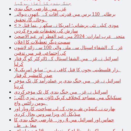
جنگ بندی کا آغاز ہوگیا
غزہ میں عارضی جنگ بندی
برطانیہ 110 برس میں قدرتی آفات کے ہاتھوں دیوالیہ
ہوجائے گا، تحقیق
< > مودی کیلیے نئی پریشانی؛ امریکا نے سکھ رہنما قتل
سازش کی تحقیقات شروع کردیں
متحدہ عرب امارات: 2024 میں عید الفطر اور عید الاضحیٰ
سمیت دیگر تعطیلات کا اعلان
غزہ کے الشفاء اسپتال سے ملنے والی 100 سے زائد لاشوں
کی اجتماعی قبر میں تدفین
اسرائیل نے غزہ میں الشفا اسپتال کے ڈائرکٹر کو گرفتار
کرلیا
‘4ہزار فلسطینی بچوں کا قتل کافی نہیں’: سابق امریکی
صدر کامشیر گرفتار
اسرائیل نے غزہ میں جنگ بندی پر عملدرآمد کل تک مؤخر
کردیا
اسرائیل نے غزہ میں جنگ بندی کل تک مؤخرکردی
سنکیانگ میں مساجد کیخلاف کریک ڈاؤن میں تیزی آگئی؛
ہیومن رائٹس واچ
بھارت نے کینیڈین شہریوں کے لیے سیاحت، کاروبار اور
میڈیکل ای ویزا سروس بحال کردی
حماس اور اسرائیل میں 4 روزہ عارضی جنگ بندی کا
معاہدہ طے
امریکہ میں پاکستانی طلباء کی تعداد میں 16 فیصد اضافہ