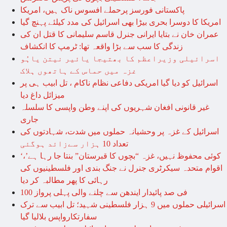
پاکستانی فورسز پرحملے افسوس ناک ہیں، امریکا
امریکا کا دوسرا بحری بیڑا بھی اسرائیل کی مدد کیلئے پہنچ گیا
عمران خان نے بتایا ایرانی جنرل قاسم سلیمانی کا قتل ان کی
زندگی کا سب سے بڑا واقعہ تھا: ٹرمپ کا انکشاف
اسرائیلی وزیراعظم کا بھتیجا یائیر نیتن یاہُو
غزہ میں حماس کے ہاتھوں ہلاک
اسرائیل کو دیا گیا امریکی دفاعی نظام ناکام ، تل ابیب ہی پر
میزائل داغ دیا
غیر قانونی افغان شہریوں کی اپنے وطن واپسی کا سلسلہ
جاری
اسرائیل کے غزہ پر وحشیانہ حملوں میں شدت، شہادتوں کی
تعداد 10 ہزار سےزائد ہوگئی
‘کوئی محفوظ نہیں، غزہ “بچوں کا قبرستان” بنتا جا رہا ہے’،
اقوام متحدہ سیکرٹری جنرل نے جنگ بندی اور فلسطینیوں کی
رہائی کا پھر مطالبہ کر دیا
100 فی صد پائیدار ایندھن سے چلنے والی پہلی پرواز
اسرائیلی حملوں میں 9 ہزار فلسطینی شہید؛ تل ابیب سے ترک
سفارتکارواپس بلالیا گیا