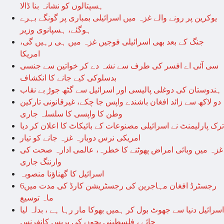
ہسپتالوں کو نشانہ بنا ڈالا
یوکرین پر رونے والے غزہ میں اسرائیلی بمباری پر گونگے بہرے
ہوگئے، ہسپانوی وزیر
جنگ کے بعد بھی اسرائیلی فوجیں غزہ میں ہی رہیں گی،
امریکا
سی آئی اے افسر کی طرف سے نشہ دے کر خواتین سے جنسی
بدسلوکی کیے جانے کا انکشاف
ہندوستان کی دوغلی پالیسی اور اسرائیل سے گٹھ جوڑ بے نقاب
دو لاکھ سے زائد افغان باشندے واپس جا چکے، غیرقانونی تارکین
وطن کا واپسی کا سلسلہ جاری
ترک پارلیمنٹ نے اسرائیلی مصنوعات کے بائیکاٹ کا اعلان کر دیا
امریکی نرس دوبارہ غزہ جانے کو تیار
غزہ میں وبائی امراض پھوٹنے کا خطرہ، عالمی ادارہ صحت کی
وارننگ جاری
اسرائیل کا گھناؤنا منصوبہ
رجسٹرڈ افغان مہاجرین کی رجسٹریشن کارڈ کی مدت میں6
ماہ توسیع
اسرائیل دنیا سے جھوٹ بول کر ہمیں بھوکا مار رہا ہے ، بدلہ لیا
جائے ، فلسطینی بچوں کی پریس کانفرنس