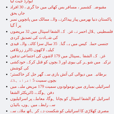
ایوارڈ جیت لیا
مقبوضہ کشمیر ، مسافر بس کھائی میں جا گری ، 30 افراد
جاں بحق
پاکستان دنیا بھرمیں پیاز پیداکرنے والے ممالک میں پانچویں نمبر
پر آ گیا
فلسطینی ہلال احمر نے غزہ کے الشفا اسپتال میں 32 مریضوں
کی شہادت کی تصدیق کردی
جنسی حملہ کیس میں بے گناہ 35 سال سزا کاٹنے والے قیدی
کیلیے لاکھوں ڈالرز زرتلافی
غزہ کے الشفا ہسپتال میں 179 لاشوں کی اجتماعی تدفین
ترکیہ میں شوہر کی بیوی اور 3 بچوں کو قتل کرکے خودکشی
کی کوشش
برطانیہ میں دیوالی کی آتش بازی سے گھر جل کر خاکستر؛
بچوں سمیت 5 افراد ہلاک
اسرائیلی بمباری میں نومولودوں سمیت 179 مریض ملبے میں
دفن ہوگئے، ڈائریکٹر الشفا
اسرائیل کو الشفا اسپتال کو بچانا ہوگا، معاملے پر اسرائیلیوں
سے رابطے میں ہوں، بائیڈن
مصری کھلاڑی کا اسرائیلی کو شکست دے کر ہاتھ ملانے سے