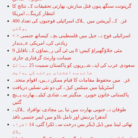
گرپتونت سنگھ پنوں قتل سازش، بھارتی تحقیقات کے نتائج کا
انتظار کرینگے، امریکا
غزہ کے آپریشن میں ہلاک اسرائیلی فوجیوں کی تعداد 406
ہوگئی
< > اسرائیلی فوج نے جیل میں فلسطینی بچے کیساتھ جنسی
زیادتی کی، امریکی عہدیدار
9 مئی جلاؤگھیراؤ کیس: 8 پی ٹی آئی رہنماؤں کے ناقابل
ضمانت وارنٹ گرفتاری جاری
سعودی عرب کی اپنے شہریوں کو پاکستان سمیت 25 ممالک
جانے سے اجتناب برتنے کی ہدایت
غزہ میں محفوظ مقامات کا قیام ممکن نہیں، اقوام متحدہ
آسٹریلیا میں مینٹس کیڑے کی دو نئی نسلیں دریافت
پاکستانی خاتون جویریہ منگیتر سے شادی کیلیے بھارت پہنچ
گئیں
طوفان نے جنوبی بھارت میں تباہی مچادی، نوافراد ہلاک ،
آندھرا پردیش اور تامل ناڈو میں ایمر جنسی نافذ
تھائی لینڈ میں ڈبل ڈیکر بس درخت سے ٹکرا گئی، 14 افراد
ہلاک