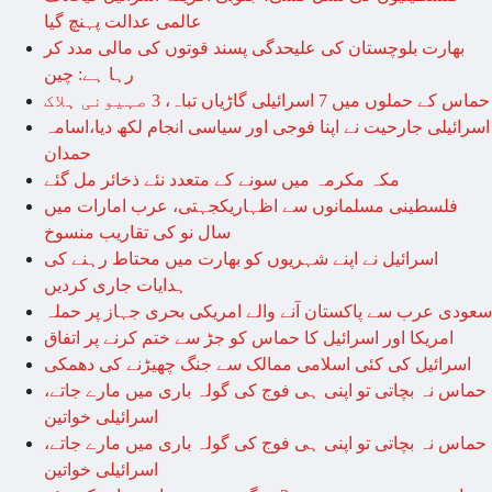
عالمی عدالت پہنچ گیا
بھارت بلوچستان کی علیحدگی پسند قوتوں کی مالی مدد کر
رہا ہے: چین
حماس کے حملوں میں 7 اسرائیلی گاڑیاں تباہ، 3 صہیونی ہلاک
اسرائیلی جارحیت نے اپنا فوجی اور سیاسی انجام لکھ دیا،اسامہ
حمدان
مکہ مکرمہ میں سونے کے متعدد نئے ذخائر مل گئے
فلسطینی مسلمانوں سے اظہاریکجہتی، عرب امارات میں
سال نو کی تقاریب منسوخ
اسرائیل نے اپنے شہریوں کو بھارت میں محتاط رہنے کی
ہدایات جاری کردیں
سعودی عرب سے پاکستان آنے والے امریکی بحری جہاز پر حملہ
امریکا اور اسرائیل کا حماس کو جڑ سے ختم کرنے پر اتفاق
اسرائیل کی کئی اسلامی ممالک سے جنگ چھیڑنے کی دھمکی
حماس نہ بچاتی تو اپنی ہی فوج کی گولہ باری میں مارے جاتے،
اسرائیلی خواتین
حماس نہ بچاتی تو اپنی ہی فوج کی گولہ باری میں مارے جاتے،
اسرائیلی خواتین