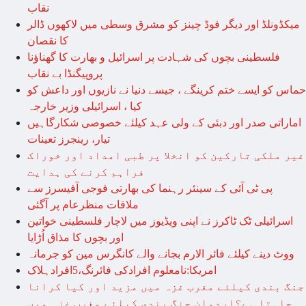
نقاب
میکڈونلڈ اور دیگر فوڈ چینز کو مشرق وسطی میں لاکھوں ڈالر
کا نقصان
فلسطینی بچوں کی شہادت پر اسرائیل و بھارت کا گھناؤنا
پروپیگنڈا بے نقاب
حماس کو ایسے ختم کرینگے ، جیسے دنیا نے نازیوں اور داعش کو
کیا ، اسرائیلی وزیر خارجہ
اماراتی صدر اور دبئی کے ولی عہد کیلئے خصوصی شکارگاہیں
تیار، رینجرز تعینات
غیر ملکی تارکین کو انخلا پر طبی امداد اور خوراک
فراہم کرنے کی ہدایت
پی ٹی آئی کے سینئر رہنما کی بھارتی فوجی آفیسرز سے
ملاقات منظرعام پر آگئی
اسرائیلی ٹک ٹاکرز نے اپنی ویڈیوز میں لاچار فلسطینی خواتین
اور بچوں کا مذاق اُڑایا
ووٹ دینے کیلئے فائر الارم بجانے والے کانگرس مین کو جرمانہ
امریکا:نامعلوم افرادکی فائرنگ،5افرادہلاک
جنگ بندی کیلئے مغرب غزہ میں مزید اور کیا کرانا
چاہتا ہے؟اردوان جنگ بندی کیلئے مغرب غزہ میں