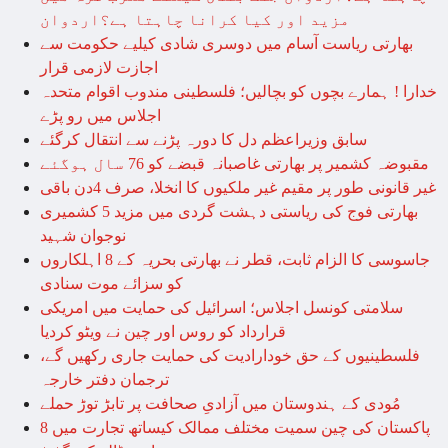
مزید اور کیا کرانا چاہتا ہے؟اردوان
بھارتی ریاست آسام میں دوسری شادی کیلیے حکومت سے
اجازت لازمی قرار
خدارا ! ہمارے بچوں کو بچالیں؛ فلسطینی مندوب اقوام متحدہ
اجلاس میں رو پڑے
سابق وزیراعظم دل کا دورہ پڑنے سے انتقال کرگئے
مقبوضہ کشمیر پر بھارتی غاصبانہ قبضے کو 76 سال ہوگئے
غیر قانونی طور پر مقیم غیر ملکیوں کا انخلا، صرف 4دن باقی
بھارتی فوج کی ریاستی دہشت گردی میں مزید 5 کشمیری
نوجوان شہید
جاسوسی کا الزام ثابت، قطر نے بھارتی بحریہ کے 8 اہلکاروں
کو سزائے موت سنادی
سلامتی کونسل اجلاس؛ اسرائیل کی حمایت میں امریکی
قرارداد کو روس اور چین نے ویٹو کردیا
فلسطینیوں کے حق خودارادیت کی حمایت جاری رکھیں گے،
ترجمان دفتر خارجہ
مُودی کے ہندوستان میں آزادیِ صحافت پر تابڑ توڑ حملے
پاکستان کی چین سمیت مختلف ممالک کیساتھ تجارت میں 8