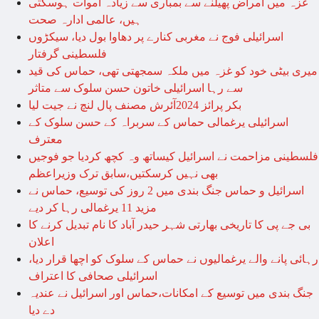
غزہ میں امراض پھیلنے سے بمباری سے زیادہ اموات ہوسکتی
ہیں، عالمی ادارہ صحت
اسرائیلی فوج نے مغربی کنارے پر دھاوا بول دیا، سیکڑوں
فلسطینی گرفتار
میری بیٹی خود کو غزہ میں ملکہ سمجھتی تھی، حماس کی قید
سے رہا اسرائیلی خاتون حسن سلوک سے متاثر
بکر پرائز 2024آئرش مصنف پال لنچ نے جیت لیا
اسرائیلی یرغمالی حماس کے سربراہ کے حسن سلوک کے
معترف
فلسطینی مزاحمت نے اسرائیل کیساتھ وہ کچھ کردیا جو فوجیں
بھی نہیں کرسکتیں،سابق ترک وزیراعظم
اسرائیل و حماس جنگ بندی میں 2 روز کی توسیع، حماس نے
مزید 11 یرغمالی رہا کر دیے
بی جے پی کا تاریخی بھارتی شہر حیدر آباد کا نام تبدیل کرنے کا
اعلان
رہائی پانے والے یرغمالیوں نے حماس کے سلوک کو اچھا قرار دیا،
اسرائیلی صحافی کا اعتراف
جنگ بندی میں توسیع کے امکانات،حماس اور اسرائیل نے عندیہ
دے دیا