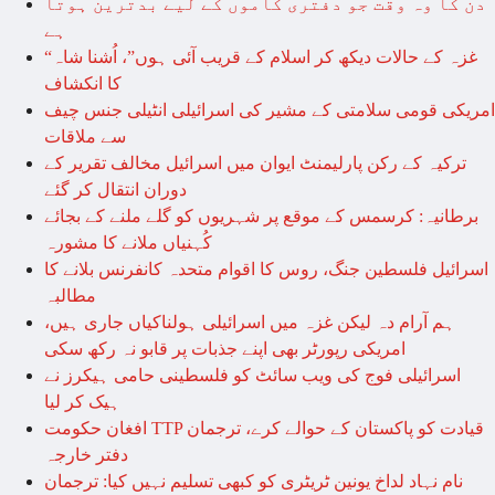
دن کا وہ وقت جو دفتری کاموں کے لیے بدترین ہوتا
ہے
“غزہ کے حالات دیکھ کر اسلام کے قریب آئی ہوں”، اُشنا شاہ
کا انکشاف
امریکی قومی سلامتی کے مشیر کی اسرائیلی انٹیلی جنس چیف
سے ملاقات
ترکیہ کے رکن پارلیمنٹ ایوان میں اسرائیل مخالف تقریر کے
دوران انتقال کر گئے
برطانیہ: کرسمس کے موقع پر شہریوں کو گلے ملنے کے بجائے
کُہنیاں ملانے کا مشورہ
اسرائیل فلسطین جنگ، روس کا اقوام متحدہ کانفرنس بلانے کا
مطالبہ
ہم آرام دہ لیکن غزہ میں اسرائیلی ہولناکیاں جاری ہیں،
امریکی رپورٹر بھی اپنے جذبات پر قابو نہ رکھ سکی
اسرائیلی فوج کی ویب سائٹ کو فلسطینی حامی ہیکرز نے
ہیک کر لیا
افغان حکومت TTP قیادت کو پاکستان کے حوالے کرے، ترجمان
دفتر خارجہ
نام نہاد لداخ یونین ٹریٹری کو کبھی تسلیم نہیں کیا: ترجمان