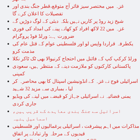
غزہ میں مختصر سیز فائر آج متوقع،قطر جنگ بندی اور
تفصیلات کا اعلان کرے گا
شیخ زید روڈ پر کاریں نہیں بلکہ دبئی کے لوگ دوڑیں گے
غزہ میں 22 لاکھ افراد کو کھانے پینے کی امداد کی فوری
ضرورت ہے: ورلڈ فوڈ پروگرام
یکطرفہ قراردا واپس لو اور فلسطینی عوام کے قتل عام کی
مذمت کرو
ورلڈ کرکپ کپ کے فائنل میں احتجاج کرنیوالا بھی ٹک ٹاکر نکلا
پاکستانی کارکنوں کو ملازمت دینے کے منتظر ہیں، سعودی
کمپنی
اسرائیلی فوج نے غزہ کے انڈونیشین اسپتال کا بھی محاصرہ کر
لیا ، بمباری سے مزید 32 شہید
یمنی فضائیہ نے اسرائیلی جہاز کو قبضے میں لینے کی ویڈیو
جاری کردی
اسرائیل سے جنگ بندی معاہدے کے قریب ہیں،
اسماعیل ہنیہ
مذاکرات میں اہم پیشرفت ، اسرائیلی یرغمالیوں اور فلسطینی
قیدیوں کے مرحلہ وار تبادلے پر اتفاق