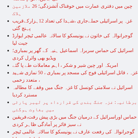
چین میں دفتری عمارت میں خوفناک آتشزدگی؛ 26 ملازمین
ہلاک
غزہ پر اسرائیلی حملےجاری ،شہدا کی تعداد 12ہزارکےقریب
پہنچ گئی
گوجرانوالہ کی خاتون نے یونیسکو کا سالانہ عالمی ٹیچر ایوارڈ
جیت لیا
اسرائیل کی حماس سربراہ اسماعیل ہنیہ کے گھر پر بمباری؛
ویڈیو بھی وائرل کردی
امریکہ اور چین شیر و شکر ، اہم معاملات طے پا گئے
غزہ ، قاتل اسرائیلی فوج کی مسجد پر بمباری ، 50 نمازی شہید
، متعدد زخمی
اسرائیل نے سلامتی کونسل کا غزہ جنگ میں وقفے کا مطالبہ
مسترد کردیا
برطانیہ: غزہ جنگ بندی کی قرارداد پر لیبر پارٹی
میں بغاوت ہوگئی
حماس اوراسرائیل کے درمیان جنگ میں بڑی پیش رفت،فریقین
نے سیز فائر پر آمادگی ظاہر کردی
گوجرانوالہ کی رفعت عارف نے یونیسکو کا سالانہ عالمی ٹیچر