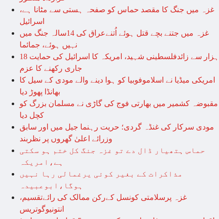
غزہ میں جنگ کا مقصد حماس کو صفحہ ہستی سے مٹانا ہے،
اسرائیل
غزہ میں جتنے بچے قتل ہوئے اُتنےعراق کی 14سالہ جنگ میں
نہیں ہوئے، جمائما
18 ہزار سے زائدفلسطینی شہید، امریکہ کا اسرائیل کی حمایت
جاری رکھنے کا عزم
امریکی میڈیا نے اسلاموفوبیا کو ہوا دینے والے مودی کے سیل کا
بھانڈا پھوڑ دیا
مقبوضہ کشمیر میں بھارتی فوج کی گاڑی نے مسلمان بزرگ کو
کچل دیا
مودی سرکار کی غنڈہ گردی؛ حریت رہنما جیل میں اور سابق
وزرائے اعلیٰ گھروں پر نظربند
حماس ہتھیار ڈال دے تو غزہ جنگ کل ختم ہو سکتی
ہے،امریکہ
مذاکرات کے بغیر کوئی یرغمالی رہا نہیں
ہوگا،ابوعبیدہ
غزہ پرسلامتی کونسل کےرکن ممالک کی رائےتقسیم،
انتونیوگوتریس