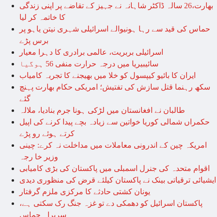
بھارت،26 سالہ ڈاکٹر شاہانہ نے جہیز کے تقاضے پر اپنی زندگی
کا خاتمہ کر لیا
حماس کی قید سے رہا ہونیوالے اسرائیلی شہری نیتن یاہو پر
برس پڑے
اسرائیلی بربریت، عالمی برادری کا دہرا معیار
سائیبیریا میں درجہ حرارت منفی 56 ہوگیا
ایران کا بائیو کیپسول کو خلا میں بھیجنے کا تجربہ کامیاب
سکھ رہنما قتل سازش کی تفتیش؛ امریکی حکام بھارت پہنچ
گئے
طالبان نے افغانستان میں لڑکی ہونا جرم بنادیا، ملالہ
حکمراں شمالی کوریا خواتین سے زیادہ بچے پیدا کرنے کی اپیل
کرتے ہوئے رو پڑے
امریکہ چین کے اندرونی معاملات میں مداخلت نہ کرے: چینی
وزیر خا رجہ
اقوام متحدہ کی جنرل اسمبلی میں پاکستان کی بڑی کامیابی
ایشیائی ترقیاتی بینک نے پاکستان کیلئے قرض کی منظوری دیدی
یونان کشتی حادثے کا مرکزی ملزم گرفتار
پاکستان اسرائیل کو دھمکی دے تو غزہ جنگ رک سکتی ہے،
سربراہ حماس