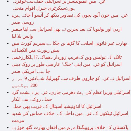
غزہ میں ایمبولینسز پر اسرائیلی حملےسےخوفزدہ
ہوں:سیکرٹری جنرل اقوام متحدہ
غزہ میں خون آلود بچوں کی تصاویر دیکھ کر آنسو آ جاتے ہیں،
روسی صدر
اردن اور بولیویا کے بعد بحرین نے بھی اسرائیل سے اپنا سفیر
واپس بلا لیا
بھارت غیر قانونی اسلحے کا گڑھ بن چکاہے،سپریم کورٹ میں
پیش رپورٹ میں انکشاف
ٹانک اڈہ:پولیس وین کےقریب زوردار دھماکہ,7اہلکارزخمی
اسرائیل کو غزہ میں اپنی ‘جنگ’ عارضی طور پر روک دینی
چاہیے، امریکی صدر
اسرائیل نے غزہ کو چاروں طرف سے گھیرلیا، شہادتیں 9 ہزار
200 ہوگئیں
اسرائیلی وزیراعظم کی ہٹ دھرمی جاری، غزہ پر دہشت گرد
حملے روکنے سے انکار
اسرائیل کا انڈونیشیا اسپتال کے قریب بھی حملہ
اسرائیل ٹینکوں کے غزہ میں داخلے کے خلاف حماس کی شدید
مزمت
پاکستان کے خلاف پروپیگنڈا مہم میں افغان بھارت گٹھ جوڑ بے