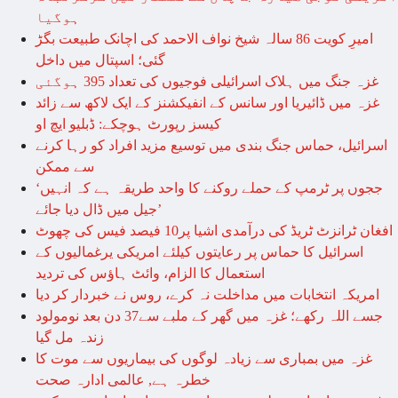
ہوگیا
امیرِ کویت 86 سالہ شیخ نواف الاحمد کی اچانک طبیعت بگڑ
گئی؛ اسپتال میں داخل
غزہ جنگ میں ہلاک اسرائیلی فوجیوں کی تعداد 395 ہوگئی
غزہ میں ڈائیریا اور سانس کے انفیکشنز کے ایک لاکھ سے زائد
کیسز رپورٹ ہوچکے: ڈبلیو ایچ او
اسرائیل، حماس جنگ بندی میں توسیع مزید افراد کو رہا کرنے
سے ممکن
‘ججوں پر ٹرمپ کے حملے روکنے کا واحد طریقہ ہے کہ انہیں
جیل میں ڈال دیا جائے’
افغان ٹرانزٹ ٹریڈ کی درآمدی اشیا پر10 فیصد فیس کی چھوٹ
اسرائیل کا حماس پر رعایتوں کیلئے امریکی یرغمالیوں کے
استعمال کا الزام، وائٹ ہاؤس کی تردید
امریکہ انتخابات میں مداخلت نہ کرے، روس نے خبردار کر دیا
جسے اللہ رکھے؛ غزہ میں گھر کے ملبے سے37 دن بعد نومولود
زندہ مل گیا
غزہ میں بمباری سے زیادہ لوگوں کی بیماریوں سے موت کا
خطرہ ہے, عالمی ادارہ صحت