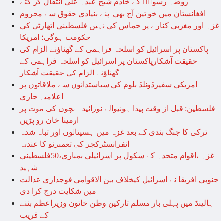
روضہ رسولؐ کے خادم شیخ عبدہ علی انتقال کر گئے
افغانستان میں خواتین آج بھی اپنے بنیادی حقوق سے محروم
غزہ اور مغربی کنارے پر حماس کی نہیں فلسطینی اتھارٹی کی
حکومت ہوگی؛ امریکا
پاکستان پر اسرائیل کو اسلحہ فراہمی کے گھناؤنے الزام کی
حقیقت آشکارپاکستان پر اسرائیل کو اسلحہ فراہمی کے
گھناؤنے الزام کی حقیقت آشکار
امریکی سفیرڈونلڈ بلوم کی سیاستدانوں سے ملاقاتوں پر
اعلامیہ جاری
فلسطین: قبل از وقت پیدا ہونیوالے نوزائیدہ بچوں کی موت پر
ارمینا خان رو پڑیں
ترکی کا جنگ بندی کے بعد غزہ میں ہسپتالوں اور تباہ شدہ
انفرانسٹرکچر کی تعمیرنو کا عندیہ
غزہ ،اقوام متحدہ کے سکول پر اسرائیلی بمباری،50فلسطینی
شہید
جنوبی افریقا نے اسرائیل کیخلاف بین الاقوامی فوجداری عدالت
میں شکایت درج کرا دی
ہالینڈ میں پہلی بار مسلم تارکین وطن خاتون وزیراعظم بننے
کے قریب