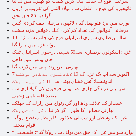
اسرائیلی فوج نے جبالیہ پناہ گزین کیمپ کو گھیرے میں لے لیا
نائیجیریا کی فوج نے غلطی سے میلاد النبی کی تقریب پر ڈرون
گرا دیا؛ 85 جاں بحق
یورپ میں برڈ فلو پھیل گیا ، لاکھوں مرغیاں تلف کر دی گئیں
برطانیہ آنیوالوں کی تعداد کم کرنے کیلئے قوانین مزید سخت
19 سالہ برطانوی شہری اسرائیلی فوج کی جانب سے لڑتے
ہوئے غزہ میں مارا گیا
غزہ؛ اسکولوں پربمباری سے50 شہید، درجنوں اسرائیلی ٹینک
خان یونس میں داخل
بھارتی ائیرپورٹ پانی میں ڈوب گیا
7 اکتوبر سے اب تک غزہ کے 19 لاکھ شہری بے گھر ہوگئے
انڈونیشیا: آتش فشاں پھٹنے سے 11 کوہ پیما ہلاک
اسرائیلی درندگی جاری: صہیونی فوجیوں کی گولاباری سے
متعدد فلسطینی زخمی
خضدار کے علاقے وڈھ اور گردونواح میں زلزلے کے جھٹکے
بھارتی فضائیہ کا طیارہ گر کر تباہ، 2پائلٹس ہلاک
غزہ کے وسطی اور شمالی علاقوں کا رابطہ منقطع ہوگیا:
اقوام متحدہ
“ایوارڈ شو میں غزہ کے حق میں بولنے سے روکا گیا”؛ فلسطینی