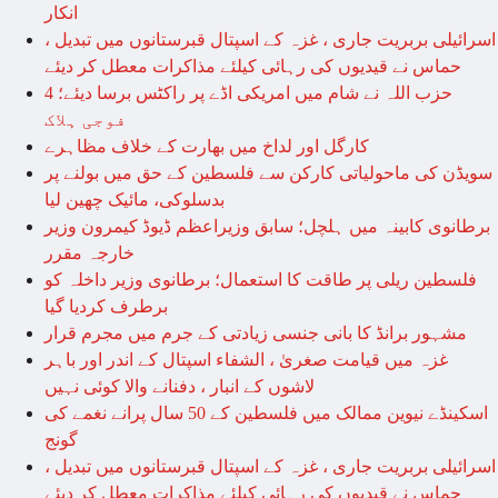
انکار
اسرائیلی بربریت جاری ، غزہ کے اسپتال قبرستانوں میں تبدیل ،
حماس نے قیدیوں کی رہائی کیلئے مذاکرات معطل کر دیئے
حزب اللہ نے شام میں امریکی اڈے پر راکٹس برسا دیئے؛ 4
فوجی ہلاک
کارگل اور لداخ میں بھارت کے خلاف مظاہرے
سویڈن کی ماحولیاتی کارکن سے فلسطین کے حق میں بولنے پر
بدسلوکی، مائیک چھین لیا
برطانوی کابینہ میں ہلچل؛ سابق وزیراعظم ڈیوڈ کیمرون وزیر
خارجہ مقرر
فلسطین ریلی پر طاقت کا استعمال؛ برطانوی وزیر داخلہ کو
برطرف کردیا گیا
مشہور برانڈ کا بانی جنسی زیادتی کے جرم میں مجرم قرار
غزہ میں قیامت صغریٰ ، الشفاء اسپتال کے اندر اور باہر
لاشوں کے انبار ، دفنانے والا کوئی نہیں
اسکینڈے نیوین ممالک میں فلسطین کے 50 سال پرانے نغمے کی
گونج
اسرائیلی بربریت جاری ، غزہ کے اسپتال قبرستانوں میں تبدیل ،
حماس نے قیدیوں کی رہائی کیلئے مذاکرات معطل کر دیئے