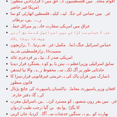
اقوام متحدہ میں فلسطینیوں کے حق میں 5 قراردادیں منظور؛
امریکا غیر حاضر
غزہ میں حماس کی جگہ لینے کیلیے فلسطین اتھارٹی کو منا
رہے ہیں، برطانیہ
عراق میں امریکی سفارت خانے پر میزائل حملہ
غزہ؛ حماس سے لڑائی میں اسرائیل کے سابق آرمی
چیف کا بیٹا ہلاک
حماس اسرائیل جنگ،2ماہ مکمل: غزہ شہرتباہ،7ہزاربچوں
سمیت16ہزارفلسطینی شہید
امریکی صدر کے بیٹے پر فردجرم عائد
سابق اسرائیلی وزیراعظم نے نیتن یاہو کو دہشتگرد قرار دیدیا
حادثاتی طور پر آگ لگنے سے محفوظ رہنے والا نیا ایندھن
ڈنمارک میں قرآن پاک کی بےحرمتی غیرقانونی قرار،سزا کا
قانون منظور
افغان وزیر پاسپورٹ معاملہ :پاکستان پاسپورٹ کی جانچ پڑتال
کرے گا، دفتر خارجہ
غزہ میں بفر زون منصوبے کو مسترد کرتے ہیں ،اسرائیل مغرب
کا بگڑا ہوا بچہ بن گیا :رجب طیب اردوان
بھارت کو ہم نے سنگین خدشات سے آگاہ کردیا، جان کربی