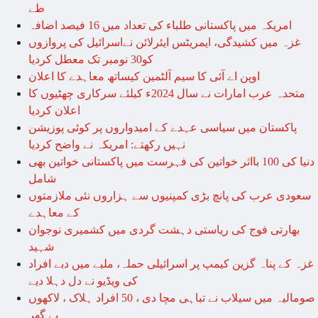
طے
امریکہ میں پاکستانی طلباء کی تعداد میں 16 فیصد اضافہ
غزہ میں کشیدگی، ایمریٹس ایئرلائن نےاسرائیل کی پروازوں
کو30 نومبر تک معطل کردیا
اوپن اے آئی کا سیم آلٹمین کیساتھ معاہدے کا اعلان
متحدہ عرب امارات نے سال 2024ء کیلئے سرکاری چھٹیوں کا
اعلان کردیا
پاکستان میں سیاسی عہدے کے امیدواروں پر کوئی پوزیشن
نہیں رکھتے: امریکہ نے واضح کردیا
دنیا کی 100 بااثر خواتین کی فہرست میں پاکستانی خواتین بھی
شامل
سعودی عرب کی پانچ بڑی کمپنیوں سے ہزاروں نئی ملازمتوں
کے معاہدے
بھارتی فوج کی ریاستی دہشت گردی میں کشمیری نوجوان
شہید
غزہ کے پناہ گزین کیمپ پر اسرائیلی حملہ، ملبے میں دبے افراد
کی ویڈیو نے دل دہلا دیے
صومالیہ میں سیلاب نے تباہی مچا دی ، 50 افراد ہلاک ، لاکھوں
بے گھر