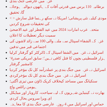
غزہ میں عارضی جنگ بندی
برطانیہ 110 برس میں قدرتی آفات کے ہاتھوں دیوالیہ ہوجائے
گا، تحقیق
< > مودی کیلیے نئی پریشانی؛ امریکا نے سکھ رہنما قتل سازش
کی تحقیقات شروع کردیں
متحدہ عرب امارات: 2024 میں عید الفطر اور عید الاضحیٰ
سمیت دیگر تعطیلات کا اعلان
غزہ کے الشفاء اسپتال سے ملنے والی 100 سے زائد لاشوں کی
اجتماعی قبر میں تدفین
اسرائیل نے غزہ میں الشفا اسپتال کے ڈائرکٹر کو گرفتار کرلیا
‘4ہزار فلسطینی بچوں کا قتل کافی نہیں’: سابق امریکی صدر
کامشیر گرفتار
اسرائیل نے غزہ میں جنگ بندی پر عملدرآمد کل تک مؤخر کردیا
اسرائیل نے غزہ میں جنگ بندی کل تک مؤخرکردی
سنکیانگ میں مساجد کیخلاف کریک ڈاؤن میں تیزی آگئی؛
ہیومن رائٹس واچ
بھارت نے کینیڈین شہریوں کے لیے سیاحت، کاروبار اور میڈیکل
ای ویزا سروس بحال کردی
حماس اور اسرائیل میں 4 روزہ عارضی جنگ بندی کا معاہدہ