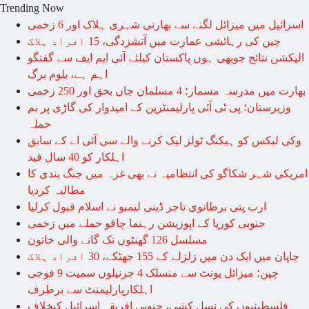
Trending Now
اسرائیل میں میزائل لگنے سے بھارتی شہری ہلاک اور 6 زخمی
چین کی رہائشی عمارت میں آتشزدگی، 15 افراد ہلاک
الیکشن نتائج جوبھی ہوں پاکستان کیلئے آئی ایم ایف سے گفتگو
اہم ہے، بلوم برگ
بھارت میں مدرسہ مسمار؛ 4 مسلمان جاں بحق اور 250 زخمی
وزیرستان؛ پی ٹی آئی پارلیمنٹرین کے امیدوار کی گاڑی پر بم
حملہ
وکی لیکس کو ہیکنگ ٹولز لیک کرنے والے سی آئی اے کے سابق
اہلکار کو 40 سال قید
امریکی شہر شکاگو کی انتظامیہ نے بھی غزہ میں جنگ بندی کا
مطالبہ کردیا
ارب پتی برطانوی تاجر ڈینی لیمبو نے اسلام قبول کرلیا
جنوبی کوریا کے اپوزیشن رہنما چاقو حملے میں زخمی
مسلسل 126 گھنٹوں تک گانے والی خاتون
جاپان میں ایک دن میں زلزلے کے 155 جھٹکے، 30 افراد ہلاک
چین؛ میزائل یونٹ سے منسلک 4 جرنیلوں سمیت 9 فوجی
اہلکارپارلیمنٹ سے برطرف
فلسطینیوں کی نسل کشی، جنوبی افریقہ اسرائیل کیخلاف