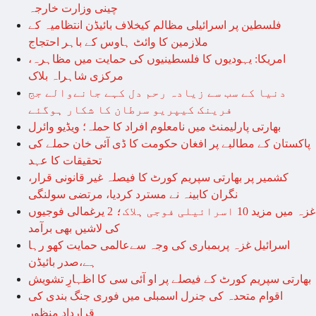
چینی وزارت خارجہ
فلسطین پر اسرائیلی مظالم کیخلاف بائیڈن انتظامیہ کے
ملازمین کا وائٹ ہاوس کے باہر احتجاج
امریکا: یہودیوں کا فلسطینیوں کی حمایت میں مظاہرہ،
مرکزی شاہراہ بلاک
دنیا کے سب سے زیادہ رحم دل کہے جانےوالے جج
فرینک کیپریو سرطان کا شکار ہوگئے
بھارتی پارلیمنٹ میں نامعلوم افراد کا حملہ؛ ویڈیو وائرل
پاکستان کے مطالبے پر افغان حکومت کا ڈی آئی خان حملے کی
تحقیقات کا عہد
کشمیر پر بھارتی سپریم کورٹ کا فیصلہ غیر قانونی قرار،
نگران کابینہ نے مسترد کردیا، مرتضی سولنگی
غزہ میں مزید 10 اسرائیلی فوجی ہلاک؛ 2 یرغمالی فوجیوں
کی لاشیں بھی برآمد
اسرائیل غزہ پربمباری کی وجہ سےعالمی حمایت کھو رہا
ہے،صدر بائیڈن
بھارتی سپریم کورٹ کے فیصلے پر او آئی سی کا اظہارِ تشویش
اقوام متحدہ کی جنرل اسمبلی میں فوری جنگ بندی کی
قرارداد منظور