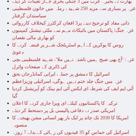
بھارت نے بحیرہ عرب میں 3 جنگی بحری جہاز تعینات کر دیئے
غزہ پر بمباری سے مزید 250 شہید ، رملہ میں خاتون فلسطینی
سیاستدان گرفتار
ذاتی مفاد کو ترجیح دینے پر3 افغان کرکٹرز کیخلاف کارروائی
غزہ جنگ؛ پاکستان میں بائیکاٹ مہم سے ملٹی نیشنل کمپنیوں
کو بھاری مالی نقصان
روس کا یوکرین کے اہم اسٹریٹجک شہر پر قبضہ کرنے کا
دعویٰ
غزہ: ‘آج بھی صبح ہمیں ناشتہ نہیں ملا’، شہید فلسطینی بچی
کی ڈائری کے صفحات وائرل
اسرائیل کا دمشق پر حملہ، ایرانی کمانڈرجاں بحق
غزہ میں جنگ جلد ختم نہیں ہوگی، اسرائیلی وزیراعظم
آئی ایم ایف کی شرط، ای ایکس آئی ایم بینک کو آپریشنل کردیا
گیا
ترکیہ کا پاکستانیوں کیلئے ای ویزا جاری کرنے کا اعلان
امریکی صدر نے دفاعی پالیسی بل پر دستخط کر دیئے
امریکا کا 2030 تک چاند پر ایک بار پھر انسانی مشن بھیجنے کا
منصوبہ
اسرائیل کی حماس کو 35 قیدیوں کی رہائی کے بدلے 7 روزہ