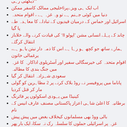
دیکھتی رہی‘‘
اب ایک ہی ویزےپر6خلیجی ممالک کاسفر ممکن
دنیا میں کوئی جہنم ہے تو وہ غزہ ہے ، اقوام متحدہ
اسرائیل اور حماس کے درمیان قیدیوں کے تبادلے کا معاہدہ طے
پا گیا
چاند کے پہلے انسانی مشن ’اپولو 8‘ کی قیادت کرنے والے خلاباز
انتقال کرگئے
ہمارے ساتھ جو کچھ ہو رہا ہے اس کا ذمہ دار نیتن یاہو ہے،
یرغمالی خاتون
اقوام متحدہ کی خیرسگالی سفیر اور آسٹریلوی اداکارہ کا غزہ
میں جنگ بندی کا مطالبہ
سعودی شہزادہ انتقال کر گیا
پاناما میں پروفیسر نے روڈ بلاک کرنے پر 2 مظاہرین کو گولی
مار کر قتل کردیا
کینیڈا میں یہودی اسکولوں پر فائرنگ
برطانیہ کا اعلیٰ شاہی اعزاز پاکستانی مصنف عارف انیس کے
نام
بالی ووڈ بھی مسلمانوں کیخلاف بغض میں پیش پیش
غزہ پر اسرائیلی حملوں کا سلسلہ رک نہ سکا، ایک بار پھر