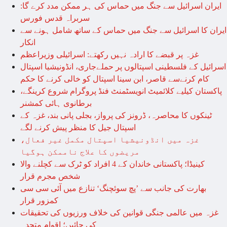
ایران اسرائیل سے جنگ میں حماس کی ہر ممکن مدد کرے گا:
سربراہ قدس فورس
ایران کا اسرائیل سے جنگ میں حماس کے ساتھ شامل ہونے سے
انکار
غزہ پر قبضے کا ارادہ نہیں رکھتے: اسرائیلی وزیراعظم
اسرائیل کے فلسطینی اسپتالوں پر حملےجاری، انڈونیشیا اسپتال
کام کرنےسے قاصر، ابن سینا اسپتال کو خالی کرنے کا حکم
پاکستان کیلیے کلائمیٹ انویسٹمنٹ فنڈ پروگرام شروع کرینگے،
برطانوی ہائی کمشنر
ٹینکوں کا محاصرہ، ڈرونز کی پرواز، بجلی پانی بند، غزہ کے
اسپتال جیل کا منظر پیش کرنے لگے
غزہ میں انڈونیشیا اسپتال مکمل غیر فعال،
مریضوں کا علاج ناممکن ہوگیا
کینیڈا؛ پاکستانی خاندان کے 4 افراد کو ٹرک سے کچلنے والا
شخص مجرم قرار
بھارت کی جانب سے ’پچ سوئچنگ‘ تنازع میں آئی سی سی
کمزور قرار
غزہ میں عالمی جنگی قوانین کی خلاف ورزیوں کی تحقیقات
کی جائیں؛ اقوام متحدہ