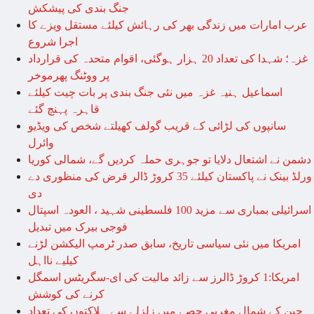
جنگ بندی کی پیشکش
عرب امارات میں زندگی بھر کی رہائش کیلئے مستقل ویزے کا
اجرا شروع
غزہ؛ شہدا کی تعداد 20 ہزار ہوگئی، اقوام متحدہ کی قرارداد
پر ووٹنگ پھرموخر
اسماعیل ہنیہ غزہ میں نئی جنگ بندی پر بات چیت کیلئے
قاہرہ پہنچ گئے
سانپوں کی لڑائی کے قریب گولف کھیلتے شخص کی ویڈیو
وائرل
دشمن نے اشتعال دلایا تو جوہری حملہ کردیں گے، شمالی کوریا
ورلڈ بینک نے پاکستان کیلئے 35 کروڑ ڈالر قرض کی منظوری دے
دی
اسرائیلی بمباری سے مزید 100 فلسطینی شہید ، العودہ اسپتال
فوجی بیرک میں تبدیل
امریکا میں نئی سیاسی تاریخ، سابق صدر ٹرمپ الیکشن لڑنے
کیلیے نااہل
امریکا:1 کروڑ ڈالرز سے زائد مالیت کی ای-سگریٹس اسمگل
کرنے کی کوشش
چین کے شمال مغربی حصے میں زلزلے سے ہلاکتوں کی تعداد