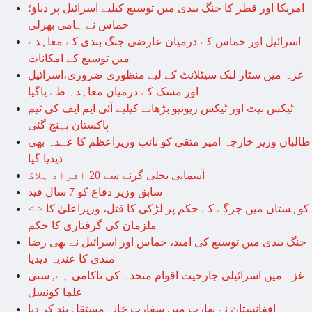
امریکا اور قطر کا جنگ بندی میں توسیع کیلیے اسرائیل پر دباؤ؛
حماس نے ہامی بھرلی
اسرائیل اور حماس کے درمیان عارضی جنگ بندی کے معاہدے
میں توسیع کے امکانات
غزہ میں سٹار لنک سیٹلائٹ کے لیے منظوری ضروری،اسرائیل
اور مسک کے درمیان معاہدہ طے پاگیا
ٹیکس نیٹ اور ٹیکس ریونیو بڑھانے کیلیے آئی ایم ایف کی ٹیم
پاکستان پہنچ گئی
طالبان وزیر خارجہ امیر متقی کو نائب وزیراعظم کا عہدہ بھی
دیدیا گیا
آسمانی بجلی گرنے سے 20 افراد ہلاک
سابق وزیر دفاع کو 7 سال قید
< > کوہستان میں جرگے کے حکم پر لڑکی کا قتل، وزیراعلیٰ کا
ملزمان کی گرفتاری کا حکم
جنگ بندی میں توسیع کی امید، حماس اور اسرائیل نے بھی رضا
مندی کا عندیہ دیدیا
غزہ میں اسرائیلی جارحیت اقوام متحدہ کی ناکامی ہے, سنی
علما کونسل
افغانستان نے بھارت میں سفارت خانہ مستقل بند کر دیا