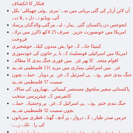
فنکار کا انکشاف
آن لائن آرڈر کی گئی بریانی میں سے ‘مری ہوئی چھپکلی’ نکل
آئی، ویڈیو نے دل دہلا دیے
انجوجس دن پاکستان گئی ہمارے لیے مرگئی،والدگیان پرساد
امریکا میں خوبصورت جزیرہ صرف 25 لاکھ ڈالرز میں برائے
فروخت
کینیڈا جانے کے خواہش مندوں کیلئے خوشخبری
امریکا میں اسرائیلی قونصلیٹ کے باہر خاتون کی خودسوزی
اقوام متحدہ کا پھر غزہ میں فوری جنگ بندی کا مطالبہ
غزہ میں اسرائیلی بمباری میں مزید 131 فلسطینی شہید
جنگ بندی ختم ہوتے ہی اسرئیل کے غزہ پر دوبارہ حملے، بچوں
سمیت 37 فلسطینی شہید
پاکستانی سفیر سلجوق مستنصر کیمیائی ہتھیاروں کی سالانہ
کانفرنس کے چیئرپرسن منتخب
جنگ بندی ختم ہوتے ہی اسرائیل کے غزہ پر وحشیانہ حملے،
بچوں سمیت 32 فلسطینی شہید
جرمن صدر طیارے کے دروازے پر آدھے گھنٹے قطری میزبانوں
کی راہ تکتے رہے
امریکی فوجی طیارہ جاپان کے سمندر میں گرکرتباہ