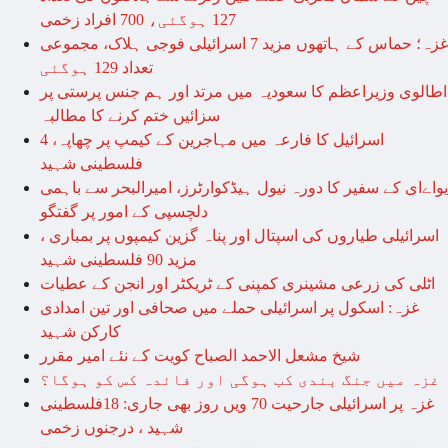
127 ہوگئی، 700 افراد زخمی
غزہ؛ حماس کے ہاتھوں مزید 7 اسرائیلی فوجی ہلاک، مجموعی
تعداد 129 ہوگئی
اطالوی وزیراعظم کا سعودیہ میں مرتد اور ہم جنس پرستی پر
سزائیں ختم کرنے کا مطالبہ
اسرائیل کا فارعہ میں مہاجرین کے کیمپ پر چھاپہ، 4
فلسطینی شہید
یواےای کے سفیر کا دورہ نیول ہیڈکوارٹرز، امیرالبحر سے باہمی
دلچسپی کے امور پر گفتگو
اسرائیلی طیاروں کی اسپتال اور پناہ گزین کیمپوں پر بمباری ،
مزید 90 فلسطینی شہید
اٹلی کی زرعی مشینری کمپنی کے ٹریکٹر اور انجن کے عطیات
غزہ: اسکول پر اسرائیلی حملے میں صحافی اور تین امدادی
کارکن شہید
شیخ مشعل الاحمد الصباح کویت کے نئے امیر مقرر
غزہ میں جنگ بندی کب ہوگی اور فائدہ کس کو ہوگا؟
غزہ پر اسرائیلی جارحیت 70 ویں روز بھی جاری: 18فلسطینی
شہید ، درجنوں زخمی