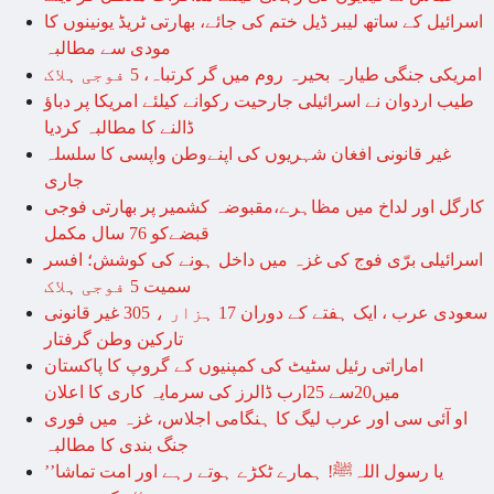
اسرائیل کے ساتھ لیبر ڈیل ختم کی جائے، بھارتی ٹریڈ یونینوں کا
مودی سے مطالبہ
امریکی جنگی طیارہ بحیرہ روم میں گر کرتباہ، 5 فوجی ہلاک
طیب اردوان نے اسرائیلی جارحیت رکوانے کیلئے امریکا پر دباؤ
ڈالنے کا مطالبہ کردیا
غیر قانونی افغان شہریوں کی اپنےوطن واپسی کا سلسلہ
جاری
کارگل اور لداخ میں مظاہرے،مقبوضہ کشمیر پر بھارتی فوجی
قبضےکو 76 سال مکمل
اسرائیلی برّی فوج کی غزہ میں داخل ہونے کی کوشش؛ افسر
سمیت 5 فوجی ہلاک
سعودی عرب ، ایک ہفتے کے دوران 17 ہزار ، 305 غیر قانونی
تارکین وطن گرفتار
اماراتی رئیل سٹیٹ کی کمپنیوں کے گروپ کا پاکستان
میں20سے 25ارب ڈالرز کی سرمایہ کاری کا اعلان
او آئی سی اور عرب لیگ کا ہنگامی اجلاس، غزہ میں فوری
جنگ بندی کا مطالبہ
’’یا رسول اللہﷺ! ہمارے ٹکڑے ہوتے رہے اور امت تماشا