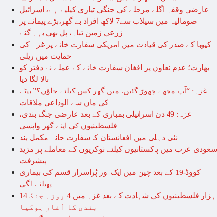
عارضی وقفہ اگلے مرحلے کی جنگی تیاری کیلیے ہے، اسرائیل
صومالیہ میں سیلاب سے7 لاکھ افراد بے گھر،بڑے پیمانے پر
زرعی زمین تباہ، پل بھی بہہ گئے
کیوبا کے صدر کی قیادت میں امریکی سفارت خانے پر غزہ کی
حمایت میں ریلی
بھارت؛ عدم تعاون پر افغان سفارت خانے کے عملے نے دفتر کو
تالا لگا دیا
غزہ: “آپ مجھے چھوڑ گئیں، میں گھر کس کیلئے جاؤں؟” بیٹے
کی ماں سے الوداعی ملاقات
غزہ: 49 دن اسرائیلی بمباری کے بعد عارضی جنگ بندی،
فلسطینیوں کی اپنے گھر واپسی
نئی دہلی میں افغانستان کا سفارت خانہ مکمل بند
سعودی عرب میں پاکستانیوں کیلئے نوکریوں کے معاملے پر مزید
پیشرفت
کووڈ-19 کے بعد چین میں ایک اور پُراسرار قسم کی بیماری
پھیلنے لگی
14 ہزار فلسطینیوں کی شہادت کے بعد غزہ میں 4 روزہ جنگ
بندی کا آغاز ہوگیا