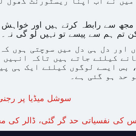
میں نے اب اپنا ریسٹورنٹ کھول ل
ت مجھ سے رابطہ کرتے ہیں اور خواہش ک
کن تم ہم سے پیسے تو نہیں لو گی نہ۔
ں اور دل ہی دل میں سوچتی ہوں کہ
انے کیلئے جاتے ہیں تاکہ انہیں 
 بس ایسے لوگوں کیلئے ایک ہی پی
و حد ہو گئی ہے۔
سوشل میڈیا پر رجن