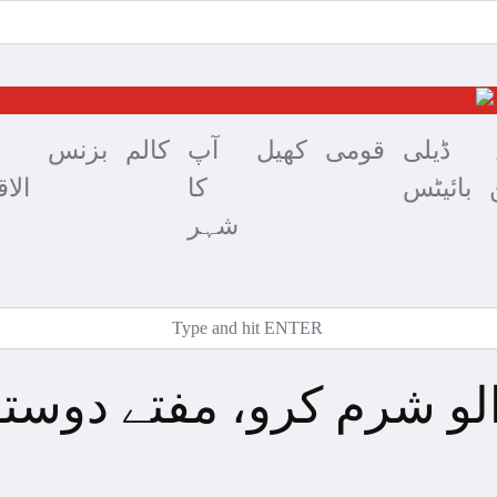
ڈیلی
قومی
کھیل
آپ
کالم
بزنس
بائیٹس
کا
الا
شہر
الو شرم کرو، مفتے دوست