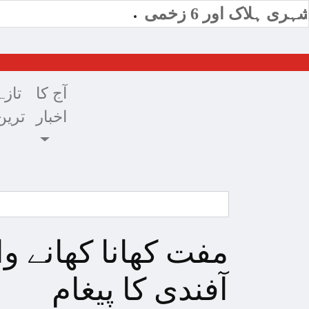
ری ہلاک اور 6 زخمی
آج کا
تازہ
اخبار
ترین
مفت کھانا کھانے و
آفندی کا پیغام