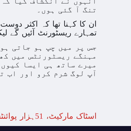
انہوں نے انکشاف کیا کہ 
تنگ آ گئی ہوں۔
ان کا کہنا تھا کہ اکثر دوس
تمہارے ریسٹورنٹ آئیں گے لی
جس پر میں چپ ہو جاتی ہو
مہنگے ریسٹورنٹس میں کھ
میرے ساتھ ہی ایسا کیوں،
آپ لوگ شرم کرو اور اب ت
اسٹاک مارکیٹ، 51ہزار پوائنٹس کی نفسیاتی حد گر گئی، ڈالر کی محدود پیشقدمی