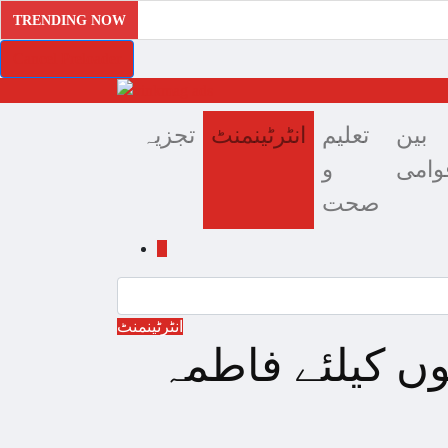
TRENDING NOW
Cancel Preloader
بین
تعلیم
انٹرٹینمنٹ
تجزیہ
قوامی
و
صحت
انٹرٹینمنٹ
وں کیلئے فاطمہ