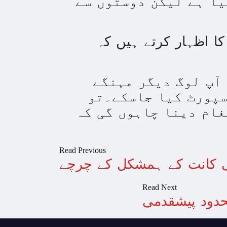
یا ہے لیکن دوستوں سے
ا اظہار کرتے ہیں کہ
 آپ لوگ دیگر مہنگے
سپورٹ کیا جاسکے۔تو
غام دینا چاہوں گی کہ
Read Previous
ی کانت کے ہمشکل کے چرچے
Read Next