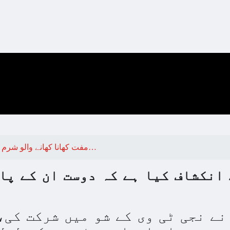
مفت کھانا کھانے والو شرم کرو، مفتے دوستوں کیلئے فاطمہ…
انکشاف کیا ہے کہ دوست ان کے پا
نے نجی ٹی وی کے شو میں شرکت کی،