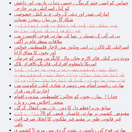
حماس کو ایسے ختم کرینگے ، جیسے دنیا نے نازیوں اور داعش
کو کیا ، اسرائیلی وزیر خارجہ
اماراتی صدر اور دبئی کے ولی عہد کیلئے خصوصی
شکارگاہیں تیار، رینجرز تعینات
غیر ملکی تارکین کو انخلا پر طبی امداد اور
خوراک فراہم کرنے کی ہدایت
پی ٹی آئی کے سینئر رہنما کی بھارتی فوجی آفیسرز سے
ملاقات منظرعام پر آگئی
اسرائیلی ٹک ٹاکرز نے اپنی ویڈیوز میں لاچار فلسطینی خواتین
اور بچوں کا مذاق اُڑایا
ووٹ دینے کیلئے فائر الارم بجانے والے کانگرس مین کو جرمانہ
امریکا:نامعلوم افرادکی فائرنگ،5افرادہلاک
جنگ بندی کیلئے مغرب غزہ میں مزید اور کیا
کرانا چاہتا ہے؟اردوان جنگ بندی کیلئے مغرب
غزہ میں مزید اور کیا کرانا چاہتا ہے؟اردوان
بھارتی ریاست آسام میں دوسری شادی کیلیے حکومت سے
اجازت لازمی قرار
خدارا ! ہمارے بچوں کو بچالیں؛ فلسطینی مندوب اقوام
متحدہ اجلاس میں رو پڑے
سابق وزیراعظم دل کا دورہ پڑنے سے انتقال کرگئے
مقبوضہ کشمیر پر بھارتی غاصبانہ قبضے کو 76 سال ہوگئے
غیر قانونی طور پر مقیم غیر ملکیوں کا انخلا، صرف 4دن
باقی
بھارتی فوج کی ریاستی دہشت گردی میں مزید 5 کشمیری