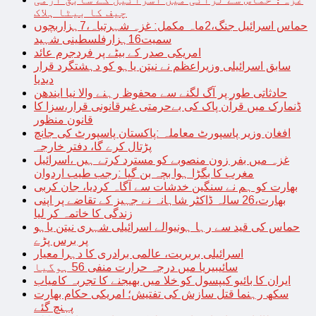
چیف کا بیٹا ہلاک
حماس اسرائیل جنگ،2ماہ مکمل: غزہ شہرتباہ،7ہزاربچوں
سمیت16ہزارفلسطینی شہید
امریکی صدر کے بیٹے پر فردجرم عائد
سابق اسرائیلی وزیراعظم نے نیتن یاہو کو دہشتگرد قرار
دیدیا
حادثاتی طور پر آگ لگنے سے محفوظ رہنے والا نیا ایندھن
ڈنمارک میں قرآن پاک کی بےحرمتی غیرقانونی قرار،سزا کا
قانون منظور
افغان وزیر پاسپورٹ معاملہ :پاکستان پاسپورٹ کی جانچ
پڑتال کرے گا، دفتر خارجہ
غزہ میں بفر زون منصوبے کو مسترد کرتے ہیں ،اسرائیل
مغرب کا بگڑا ہوا بچہ بن گیا :رجب طیب اردوان
بھارت کو ہم نے سنگین خدشات سے آگاہ کردیا، جان کربی
بھارت،26 سالہ ڈاکٹر شاہانہ نے جہیز کے تقاضے پر اپنی
زندگی کا خاتمہ کر لیا
حماس کی قید سے رہا ہونیوالے اسرائیلی شہری نیتن یاہو
پر برس پڑے
اسرائیلی بربریت، عالمی برادری کا دہرا معیار
سائیبیریا میں درجہ حرارت منفی 56 ہوگیا
ایران کا بائیو کیپسول کو خلا میں بھیجنے کا تجربہ کامیاب
سکھ رہنما قتل سازش کی تفتیش؛ امریکی حکام بھارت
پہنچ گئے