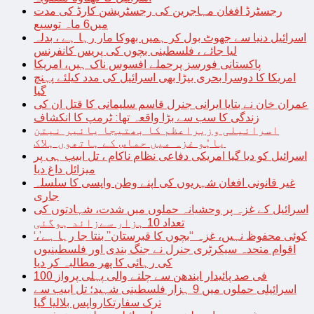
رجسٹرڈ افغان مہاجرین کی رجسٹریشن کارڈ کی مدت
میں6 ماہ توسیع
اسرائیل دنیا سے جھوٹ بول کر ہمیں بھوکا مار رہا ہے ، بدلہ
لیا جائے ، فلسطینی بچوں کی پریس کانفرنس
پاکستانی فورسز پرحملے افسوس ناک ہیں، امریکا
امریکا کا دوسرا بحری بیڑا بھی اسرائیل کی مدد کیلئے پہنچ
گیا
عمران خان نے بتایا ایرانی جنرل قاسم سلیمانی کا قتل ان کی
زندگی کا سب سے بڑا واقعہ تھا: ٹرمپ کا انکشاف
اسرائیلی وزیراعظم کا بھتیجا یائیر نیتن
یاہُو غزہ میں حماس کے ہاتھوں ہلاک
اسرائیل کو دیا گیا امریکی دفاعی نظام ناکام ، تل ابیب ہی پر
میزائل داغ دیا
غیر قانونی افغان شہریوں کی اپنے وطن واپسی کا سلسلہ
جاری
اسرائیل کے غزہ پر وحشیانہ حملوں میں شدت، شہادتوں کی
تعداد 10 ہزار سےزائد ہوگئی
‘کوئی محفوظ نہیں، غزہ “بچوں کا قبرستان” بنتا جا رہا ہے’،
اقوام متحدہ سیکرٹری جنرل نے جنگ بندی اور فلسطینیوں
کی رہائی کا پھر مطالبہ کر دیا
100 فی صد پائیدار ایندھن سے چلنے والی پہلی پرواز
اسرائیلی حملوں میں 9 ہزار فلسطینی شہید؛ تل ابیب سے
ترک سفارتکارواپس بلالیا گیا