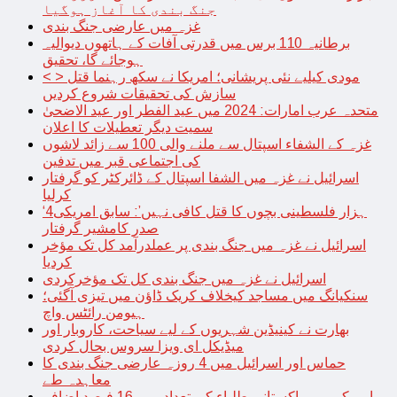
جنگ بندی کا آغاز ہوگیا
غزہ میں عارضی جنگ بندی
برطانیہ 110 برس میں قدرتی آفات کے ہاتھوں دیوالیہ
ہوجائے گا، تحقیق
< > مودی کیلیے نئی پریشانی؛ امریکا نے سکھ رہنما قتل
سازش کی تحقیقات شروع کردیں
متحدہ عرب امارات: 2024 میں عید الفطر اور عید الاضحیٰ
سمیت دیگر تعطیلات کا اعلان
غزہ کے الشفاء اسپتال سے ملنے والی 100 سے زائد لاشوں
کی اجتماعی قبر میں تدفین
اسرائیل نے غزہ میں الشفا اسپتال کے ڈائرکٹر کو گرفتار
کرلیا
‘4ہزار فلسطینی بچوں کا قتل کافی نہیں’: سابق امریکی
صدر کامشیر گرفتار
اسرائیل نے غزہ میں جنگ بندی پر عملدرآمد کل تک مؤخر
کردیا
اسرائیل نے غزہ میں جنگ بندی کل تک مؤخرکردی
سنکیانگ میں مساجد کیخلاف کریک ڈاؤن میں تیزی آگئی؛
ہیومن رائٹس واچ
بھارت نے کینیڈین شہریوں کے لیے سیاحت، کاروبار اور
میڈیکل ای ویزا سروس بحال کردی
حماس اور اسرائیل میں 4 روزہ عارضی جنگ بندی کا
معاہدہ طے
امریکہ میں پاکستانی طلباء کی تعداد میں 16 فیصد اضافہ