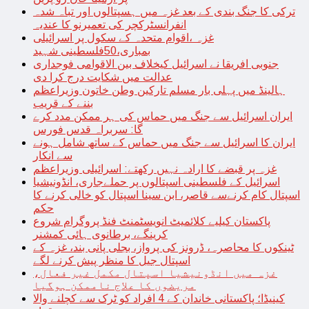
ترکی کا جنگ بندی کے بعد غزہ میں ہسپتالوں اور تباہ شدہ
انفرانسٹرکچر کی تعمیرنو کا عندیہ
غزہ ،اقوام متحدہ کے سکول پر اسرائیلی
بمباری،50فلسطینی شہید
جنوبی افریقا نے اسرائیل کیخلاف بین الاقوامی فوجداری
عدالت میں شکایت درج کرا دی
ہالینڈ میں پہلی بار مسلم تارکین وطن خاتون وزیراعظم
بننے کے قریب
ایران اسرائیل سے جنگ میں حماس کی ہر ممکن مدد کرے
گا: سربراہ قدس فورس
ایران کا اسرائیل سے جنگ میں حماس کے ساتھ شامل ہونے
سے انکار
غزہ پر قبضے کا ارادہ نہیں رکھتے: اسرائیلی وزیراعظم
اسرائیل کے فلسطینی اسپتالوں پر حملےجاری، انڈونیشیا
اسپتال کام کرنےسے قاصر، ابن سینا اسپتال کو خالی کرنے کا
حکم
پاکستان کیلیے کلائمیٹ انویسٹمنٹ فنڈ پروگرام شروع
کرینگے، برطانوی ہائی کمشنر
ٹینکوں کا محاصرہ، ڈرونز کی پرواز، بجلی پانی بند، غزہ کے
اسپتال جیل کا منظر پیش کرنے لگے
غزہ میں انڈونیشیا اسپتال مکمل غیر فعال،
مریضوں کا علاج ناممکن ہوگیا
کینیڈا؛ پاکستانی خاندان کے 4 افراد کو ٹرک سے کچلنے والا