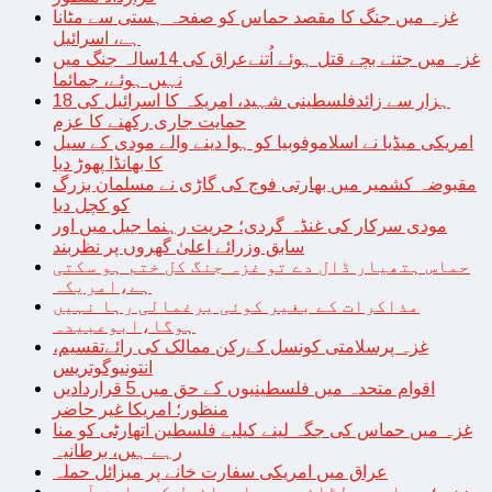
غزہ میں جنگ کا مقصد حماس کو صفحہ ہستی سے مٹانا
ہے، اسرائیل
غزہ میں جتنے بچے قتل ہوئے اُتنےعراق کی 14سالہ جنگ میں
نہیں ہوئے، جمائما
18 ہزار سے زائدفلسطینی شہید، امریکہ کا اسرائیل کی
حمایت جاری رکھنے کا عزم
امریکی میڈیا نے اسلاموفوبیا کو ہوا دینے والے مودی کے سیل
کا بھانڈا پھوڑ دیا
مقبوضہ کشمیر میں بھارتی فوج کی گاڑی نے مسلمان بزرگ
کو کچل دیا
مودی سرکار کی غنڈہ گردی؛ حریت رہنما جیل میں اور
سابق وزرائے اعلیٰ گھروں پر نظربند
حماس ہتھیار ڈال دے تو غزہ جنگ کل ختم ہو سکتی
ہے،امریکہ
مذاکرات کے بغیر کوئی یرغمالی رہا نہیں
ہوگا،ابوعبیدہ
غزہ پرسلامتی کونسل کےرکن ممالک کی رائےتقسیم،
انتونیوگوتریس
اقوام متحدہ میں فلسطینیوں کے حق میں 5 قراردادیں
منظور؛ امریکا غیر حاضر
غزہ میں حماس کی جگہ لینے کیلیے فلسطین اتھارٹی کو منا
رہے ہیں، برطانیہ
عراق میں امریکی سفارت خانے پر میزائل حملہ
غزہ؛ حماس سے لڑائی میں اسرائیل کے سابق آرمی