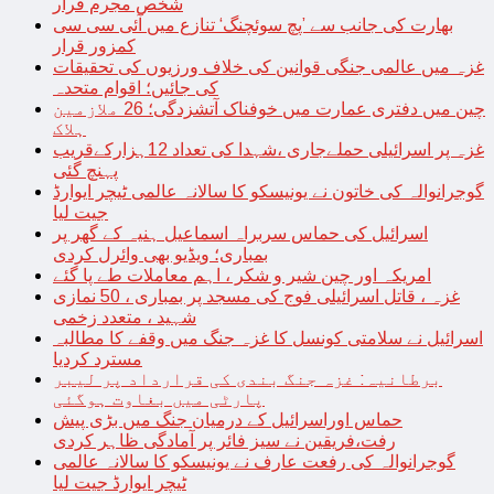
شخص مجرم قرار
بھارت کی جانب سے ’پچ سوئچنگ‘ تنازع میں آئی سی سی
کمزور قرار
غزہ میں عالمی جنگی قوانین کی خلاف ورزیوں کی تحقیقات
کی جائیں؛ اقوام متحدہ
چین میں دفتری عمارت میں خوفناک آتشزدگی؛ 26 ملازمین
ہلاک
غزہ پر اسرائیلی حملےجاری ،شہدا کی تعداد 12ہزارکےقریب
پہنچ گئی
گوجرانوالہ کی خاتون نے یونیسکو کا سالانہ عالمی ٹیچر ایوارڈ
جیت لیا
اسرائیل کی حماس سربراہ اسماعیل ہنیہ کے گھر پر
بمباری؛ ویڈیو بھی وائرل کردی
امریکہ اور چین شیر و شکر ، اہم معاملات طے پا گئے
غزہ ، قاتل اسرائیلی فوج کی مسجد پر بمباری ، 50 نمازی
شہید ، متعدد زخمی
اسرائیل نے سلامتی کونسل کا غزہ جنگ میں وقفے کا مطالبہ
مسترد کردیا
برطانیہ: غزہ جنگ بندی کی قرارداد پر لیبر
پارٹی میں بغاوت ہوگئی
حماس اوراسرائیل کے درمیان جنگ میں بڑی پیش
رفت،فریقین نے سیز فائر پر آمادگی ظاہر کردی
گوجرانوالہ کی رفعت عارف نے یونیسکو کا سالانہ عالمی
ٹیچر ایوارڈ جیت لیا