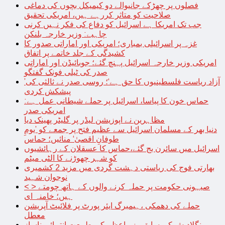
فصلوں پر چھڑکے جانیوالے دو کیمیکل بچوں کی دماغی
صلاحیت کو متاثر کررہے ہیں، امریکی تحقیق
جب تک امریکا ہے اسرائیل کو دفاع کی فکر نہیں کرنی
چاہیے: وزیر خارجہ بلنکن
غزہ پر اسرائیلی بمباری؛ امریکی اور اماراتی صدور کا
کشیدگی کے جلد خاتمے پر اتفاق
امریکی وزیر خارجہ اسرائیل پہنچ گئے؛ جوبائیڈن اور اماراتی
صدر کی ٹیلی فونک گفتگو
’آزاد ریاست فلسطینیوں کا حق ہے‘؛ روسی صدر نے ثالثی کی
پیشکش کردی
حماس خون کا پیاسا، اسرائیل پر حملے شیطانی عمل ہے:
امریکی صدر
مظاہرین نے اپوزیشن لیڈر پر گلیٹر پھینک دیا
دنیا بھر کے مسلمان اسرائیل سے عظیم فتح پر جمعے کو ’یومِ
طوفانِ اقصیٰ‘ منائیں؛ حماس
اسرائیل میں سائرن بج گئے،حماس کا عسقلان کے رہائشیوں
کو شہر چھوڑنے کا الٹی میٹم
بھارتی فوج کی ریاستی دہشت گردی میں مزید 2 کشمیری
نوجوان شہید
< > صیہونی حکومت پر حملہ کرنے والوں کے ہاتھ چومتے
ہیں؛ خامنہ ای
حملے کی دھمکی ،ہیمبرگ ایئر پورٹ پر فلائیٹ آپریشن
معطل
بنگلادیش کی سابق وزیراعظم کی طبیعت انتہائی ناساز