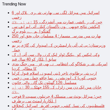
Trending Now
اسرائیل میں میزائل لگنے سے بھارتی شہری ہلاک اور 6
زخمی
چین کی رہائشی عمارت میں آتشزدگی، 15 افراد ہلاک
الیکشن نتائج جوبھی ہوں پاکستان کیلئے آئی ایم ایف سے
گفتگو اہم ہے، بلوم برگ
بھارت میں مدرسہ مسمار؛ 4 مسلمان جاں بحق اور 250
زخمی
وزیرستان؛ پی ٹی آئی پارلیمنٹرین کے امیدوار کی گاڑی پر بم
حملہ
وکی لیکس کو ہیکنگ ٹولز لیک کرنے والے سی آئی اے کے
سابق اہلکار کو 40 سال قید
امریکی شہر شکاگو کی انتظامیہ نے بھی غزہ میں جنگ بندی
کا مطالبہ کردیا
ارب پتی برطانوی تاجر ڈینی لیمبو نے اسلام قبول کرلیا
جنوبی کوریا کے اپوزیشن رہنما چاقو حملے میں زخمی
مسلسل 126 گھنٹوں تک گانے والی خاتون
جاپان میں ایک دن میں زلزلے کے 155 جھٹکے، 30 افراد
ہلاک
چین؛ میزائل یونٹ سے منسلک 4 جرنیلوں سمیت 9 فوجی
اہلکارپارلیمنٹ سے برطرف
فلسطینیوں کی نسل کشی، جنوبی افریقہ اسرائیل کیخلاف