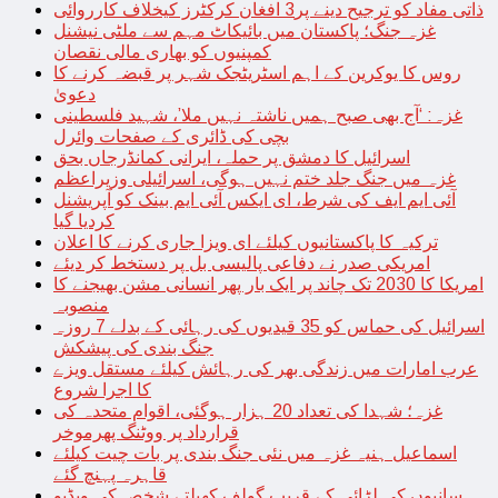
ذاتی مفاد کو ترجیح دینے پر3 افغان کرکٹرز کیخلاف کارروائی
غزہ جنگ؛ پاکستان میں بائیکاٹ مہم سے ملٹی نیشنل
کمپنیوں کو بھاری مالی نقصان
روس کا یوکرین کے اہم اسٹریٹجک شہر پر قبضہ کرنے کا
دعویٰ
غزہ: ‘آج بھی صبح ہمیں ناشتہ نہیں ملا’، شہید فلسطینی
بچی کی ڈائری کے صفحات وائرل
اسرائیل کا دمشق پر حملہ، ایرانی کمانڈرجاں بحق
غزہ میں جنگ جلد ختم نہیں ہوگی، اسرائیلی وزیراعظم
آئی ایم ایف کی شرط، ای ایکس آئی ایم بینک کو آپریشنل
کردیا گیا
ترکیہ کا پاکستانیوں کیلئے ای ویزا جاری کرنے کا اعلان
امریکی صدر نے دفاعی پالیسی بل پر دستخط کر دیئے
امریکا کا 2030 تک چاند پر ایک بار پھر انسانی مشن بھیجنے کا
منصوبہ
اسرائیل کی حماس کو 35 قیدیوں کی رہائی کے بدلے 7 روزہ
جنگ بندی کی پیشکش
عرب امارات میں زندگی بھر کی رہائش کیلئے مستقل ویزے
کا اجرا شروع
غزہ؛ شہدا کی تعداد 20 ہزار ہوگئی، اقوام متحدہ کی
قرارداد پر ووٹنگ پھرموخر
اسماعیل ہنیہ غزہ میں نئی جنگ بندی پر بات چیت کیلئے
قاہرہ پہنچ گئے
سانپوں کی لڑائی کے قریب گولف کھیلتے شخص کی ویڈیو