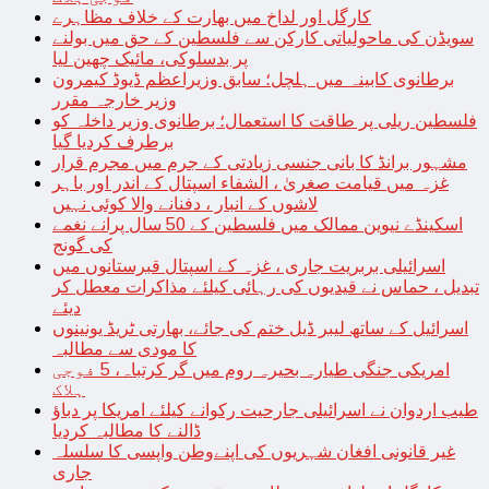
کارگل اور لداخ میں بھارت کے خلاف مظاہرے
سویڈن کی ماحولیاتی کارکن سے فلسطین کے حق میں بولنے
پر بدسلوکی، مائیک چھین لیا
برطانوی کابینہ میں ہلچل؛ سابق وزیراعظم ڈیوڈ کیمرون
وزیر خارجہ مقرر
فلسطین ریلی پر طاقت کا استعمال؛ برطانوی وزیر داخلہ کو
برطرف کردیا گیا
مشہور برانڈ کا بانی جنسی زیادتی کے جرم میں مجرم قرار
غزہ میں قیامت صغریٰ ، الشفاء اسپتال کے اندر اور باہر
لاشوں کے انبار ، دفنانے والا کوئی نہیں
اسکینڈے نیوین ممالک میں فلسطین کے 50 سال پرانے نغمے
کی گونج
اسرائیلی بربریت جاری ، غزہ کے اسپتال قبرستانوں میں
تبدیل ، حماس نے قیدیوں کی رہائی کیلئے مذاکرات معطل کر
دیئے
اسرائیل کے ساتھ لیبر ڈیل ختم کی جائے، بھارتی ٹریڈ یونینوں
کا مودی سے مطالبہ
امریکی جنگی طیارہ بحیرہ روم میں گر کرتباہ، 5 فوجی
ہلاک
طیب اردوان نے اسرائیلی جارحیت رکوانے کیلئے امریکا پر دباؤ
ڈالنے کا مطالبہ کردیا
غیر قانونی افغان شہریوں کی اپنےوطن واپسی کا سلسلہ
جاری