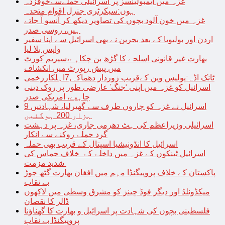
غزہ میں ایمبولینسز پر اسرائیلی حملےسےخوفزدہ
ہوں:سیکرٹری جنرل اقوام متحدہ
غزہ میں خون آلود بچوں کی تصاویر دیکھ کر آنسو آ جاتے
ہیں، روسی صدر
اردن اور بولیویا کے بعد بحرین نے بھی اسرائیل سے اپنا سفیر
واپس بلا لیا
بھارت غیر قانونی اسلحے کا گڑھ بن چکاہے،سپریم کورٹ
میں پیش رپورٹ میں انکشاف
ٹانک اڈہ:پولیس وین کےقریب زوردار دھماکہ,7اہلکارزخمی
اسرائیل کو غزہ میں اپنی ‘جنگ’ عارضی طور پر روک دینی
چاہیے، امریکی صدر
اسرائیل نے غزہ کو چاروں طرف سے گھیرلیا، شہادتیں 9
ہزار 200 ہوگئیں
اسرائیلی وزیراعظم کی ہٹ دھرمی جاری، غزہ پر دہشت
گرد حملے روکنے سے انکار
اسرائیل کا انڈونیشیا اسپتال کے قریب بھی حملہ
اسرائیل ٹینکوں کے غزہ میں داخلے کے خلاف حماس کی
شدید مزمت
پاکستان کے خلاف پروپیگنڈا مہم میں افغان بھارت گٹھ جوڑ
بے نقاب
میکڈونلڈ اور دیگر فوڈ چینز کو مشرق وسطی میں لاکھوں
ڈالر کا نقصان
فلسطینی بچوں کی شہادت پر اسرائیل و بھارت کا گھناؤنا
پروپیگنڈا بے نقاب