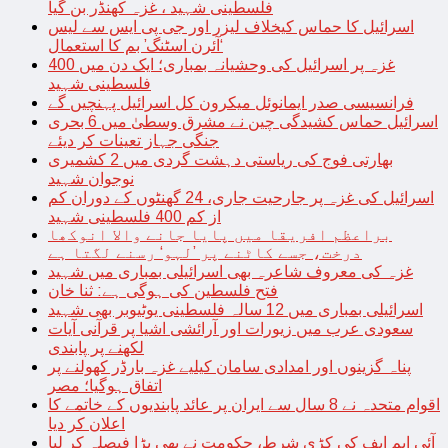
فلسطینی شہید ، غزہ کھنڈر بن گیا
اسرائیل کا حماس کیخلاف لیزر اور جی پی ایس سے لیس
‘آئرن اسٹنگ’ بم کا استعمال
غزہ پر اسرائیل کی وحشیانہ بمباری؛ ایک دن میں 400
فلسطینی شہید
فرانسیسی صدر ایمانوئل میکرون کل اسرائیل پہنچیں گے
اسرائیل حماس کشیدگی چین نے مشرق وسطیٰ میں 6 بحری
جنگی جہاز تعینات کر دیئے
بھارتی فوج کی ریاستی دہشت گردی میں 2 کشمیری
نوجوان شہید
اسرائیل کی غزہ پر جارحیت جاری، 24 گھنٹوں کے دوران کم
از کم 400 فلسطینی شہید
براعظم افریقا میں پایا جانے والا انوکھا
درخت، جسے کاٹنے پر ’لہو‘ رسنے لگتا ہے
غزہ کی معروف شاعرہ بھی اسرائیلی بمباری میں شہید
فتح فلسطین کی ہوگی ہے: ثنا خان
اسرائیلی بمباری میں 12 سالہ فلسطینی یوٹیوبر بھی شہید
سعودی عرب میں زیورات اور آرائشی اشیا پر قرآنی آیات
لکھنے پر پابندی
پناہ گزینوں اور امدادی سامان کیلیے غزہ بارڈر کھولنے پر
اتفاق ہوگیا؛ مصر
اقوام متحدہ نے 8 سال سے ایران پر عائد پابندیوں کے خاتمے کا
اعلان کر دیا
آئی ایم ایف کی کڑی شرط، حکومت نے بھی بڑا فیصلہ کر لیا