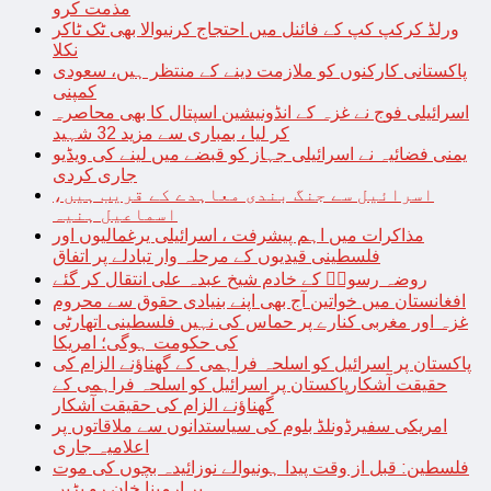
مذمت کرو
ورلڈ کرکپ کپ کے فائنل میں احتجاج کرنیوالا بھی ٹک ٹاکر
نکلا
پاکستانی کارکنوں کو ملازمت دینے کے منتظر ہیں، سعودی
کمپنی
اسرائیلی فوج نے غزہ کے انڈونیشین اسپتال کا بھی محاصرہ
کر لیا ، بمباری سے مزید 32 شہید
یمنی فضائیہ نے اسرائیلی جہاز کو قبضے میں لینے کی ویڈیو
جاری کردی
اسرائیل سے جنگ بندی معاہدے کے قریب ہیں،
اسماعیل ہنیہ
مذاکرات میں اہم پیشرفت ، اسرائیلی یرغمالیوں اور
فلسطینی قیدیوں کے مرحلہ وار تبادلے پر اتفاق
روضہ رسولؐ کے خادم شیخ عبدہ علی انتقال کر گئے
افغانستان میں خواتین آج بھی اپنے بنیادی حقوق سے محروم
غزہ اور مغربی کنارے پر حماس کی نہیں فلسطینی اتھارٹی
کی حکومت ہوگی؛ امریکا
پاکستان پر اسرائیل کو اسلحہ فراہمی کے گھناؤنے الزام کی
حقیقت آشکارپاکستان پر اسرائیل کو اسلحہ فراہمی کے
گھناؤنے الزام کی حقیقت آشکار
امریکی سفیرڈونلڈ بلوم کی سیاستدانوں سے ملاقاتوں پر
اعلامیہ جاری
فلسطین: قبل از وقت پیدا ہونیوالے نوزائیدہ بچوں کی موت
پر ارمینا خان رو پڑیں