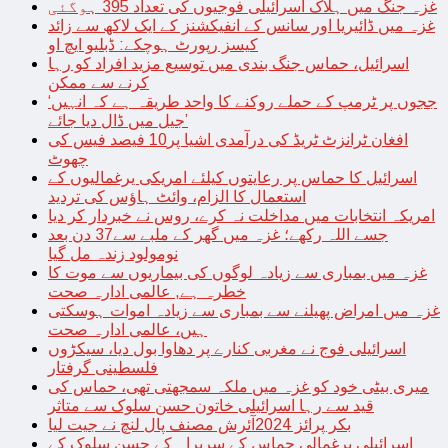
غزہ جنگ میں ہلاک اسرائیلی فوجیوں کی تعداد 395 ہوگئی
غزہ میں ڈائیریا اور سانس کے انفیکشنز کے ایک لاکھ سے زائد
کیسز رپورٹ ہوچکے: ڈبلیو ایچ او
اسرائیل، حماس جنگ بندی میں توسیع مزید افراد کو رہا
کرنے سے ممکن
‘ججوں پر ٹرمپ کے حملے روکنے کا واحد طریقہ ہے کہ انہیں
جیل میں ڈال دیا جائے’
افغان ٹرانزٹ ٹریڈ کی درآمدی اشیا پر10 فیصد فیس کی
چھوٹ
اسرائیل کا حماس پر رعایتوں کیلئے امریکی یرغمالیوں کے
استعمال کا الزام، وائٹ ہاؤس کی تردید
امریکہ انتخابات میں مداخلت نہ کرے، روس نے خبردار کر دیا
جسے اللہ رکھے؛ غزہ میں گھر کے ملبے سے37 دن بعد
نومولود زندہ مل گیا
غزہ میں بمباری سے زیادہ لوگوں کی بیماریوں سے موت کا
خطرہ ہے, عالمی ادارہ صحت
غزہ میں امراض پھیلنے سے بمباری سے زیادہ اموات ہوسکتی
ہیں، عالمی ادارہ صحت
اسرائیلی فوج نے مغربی کنارے پر دھاوا بول دیا، سیکڑوں
فلسطینی گرفتار
میری بیٹی خود کو غزہ میں ملکہ سمجھتی تھی، حماس کی
قید سے رہا اسرائیلی خاتون حسن سلوک سے متاثر
بکر پرائز 2024آئرش مصنف پال لنچ نے جیت لیا
اسرائیلی یرغمالی حماس کے سربراہ کے حسن سلوک کے