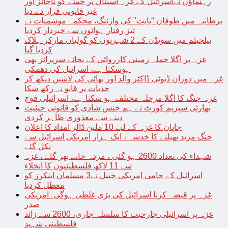
رہنماؤں نےاسرائیل کے غزہ اسپتال پر حملے کو ناجائز اور
غیر قانونی قرار دے دیا
برطانیہ میں طوفان “بابت” کی وارننگ، محکمہ موسمیات نے
تیز رفتار ہوائوں سے خبردار کردیا
بیلجیئم میں سویڈن کے 2 شہریوں کو گولیاں مارکر ہلاک
کردیا گیا
غزہ پر اگلا حملہ زمینی کارروائی کے بجائے سرپرائز بھی
ہوسکتا ہے، اسرائیل کی دھمکی
غزہ میں دوران ڈیوٹی ڈاکٹر والد اور بھائی کی لاشیں دیکھ کر
جذبات پر قابو نہ رکھ سکا
غزہ جنگ کا اگلا مرحلہ مختلف ہو سکتا ہے، اسرائیلی فوج
بھارتی سپریم کورٹ نے ہم جنس شادی کو قانونی حیثیت
دینے سے معذوری ظاہر کردی
جاپان کا غزہ کے لیے 10 ملین ڈالر امداد کا اعلان
جنگ مزید پھیلنے کا خدشہ ، ایک ہزار امریکی اسرائیل سے
نکل گئے
شہداء کی تعداد 2600 ہو گئی ، مردہ خانے بھر گئے ، غزہ
سے 11 لاکھ فلسطینیوں کا انخلاء
اسرائیل کے حامی امریکی چینل نے3 مسلمان اینکرز کو
معطل کردیا
غزہ پر قبضہ کرنا اسرائیل کی بڑی غلطی ہوگی: امریکی
صدر
غزہ پر اسرائیلی جارحیت کا سلسلہ جاری، 2600 سے زائد
فلسطینی شہید