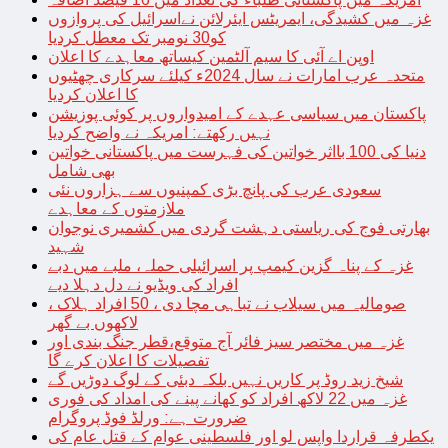
غزہ میں کشیدگی، ایمریٹس ایئرلائن نےاسرائیل کی پروازوں
کو30 نومبر تک معطل کردیا
اوپن اے آئی کا سیم آلٹمین کیساتھ معاہدے کا اعلان
متحدہ عرب امارات نے سال 2024ء کیلئے سرکاری چھٹیوں
کا اعلان کردیا
پاکستان میں سیاسی عہدے کے امیدواروں پر کوئی پوزیشن
نہیں رکھتے: امریکہ نے واضح کردیا
دنیا کی 100 بااثر خواتین کی فہرست میں پاکستانی خواتین
بھی شامل
سعودی عرب کی پانچ بڑی کمپنیوں سے ہزاروں نئی
ملازمتوں کے معاہدے
بھارتی فوج کی ریاستی دہشت گردی میں کشمیری نوجوان
شہید
غزہ کے پناہ گزین کیمپ پر اسرائیلی حملہ، ملبے میں دبے
افراد کی ویڈیو نے دل دہلا دیے
صومالیہ میں سیلاب نے تباہی مچا دی ، 50 افراد ہلاک ،
لاکھوں بے گھر
غزہ میں مختصر سیز فائر آج متوقع،قطر جنگ بندی اور
تفصیلات کا اعلان کرے گا
شیخ زید روڈ پر کاریں نہیں بلکہ دبئی کے لوگ دوڑیں گے
غزہ میں 22 لاکھ افراد کو کھانے پینے کی امداد کی فوری
ضرورت ہے: ورلڈ فوڈ پروگرام
یکطرفہ قراردا واپس لو اور فلسطینی عوام کے قتل عام کی