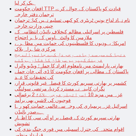
ہیک کر لیا
افغان حکومت TTP قیادت کو پاکستان کے حوالے کرے،
ترجمان دفتر خارجہ
نام نہاد لداخ یونین ٹریٹری کو کبھی تسلیم نہیں کیا: ترجمان
چینی وزارت خارجہ
فلسطین پر اسرائیلی مظالم کیخلاف بائیڈن انتظامیہ کے
ملازمین کا وائٹ ہاوس کے باہر احتجاج
امریکا: یہودیوں کا فلسطینیوں کی حمایت میں مظاہرہ،
مرکزی شاہراہ بلاک
دنیا کے سب سے زیادہ رحم دل کہے جانےوالے جج
فرینک کیپریو سرطان کا شکار ہوگئے
بھارتی پارلیمنٹ میں نامعلوم افراد کا حملہ؛ ویڈیو وائرل
پاکستان کے مطالبے پر افغان حکومت کا ڈی آئی خان حملے
کی تحقیقات کا عہد
کشمیر پر بھارتی سپریم کورٹ کا فیصلہ غیر قانونی قرار،
نگران کابینہ نے مسترد کردیا، مرتضی سولنگی
غزہ میں مزید 10 اسرائیلی فوجی ہلاک؛ 2 یرغمالی
فوجیوں کی لاشیں بھی برآمد
اسرائیل غزہ پربمباری کی وجہ سےعالمی حمایت کھو رہا
ہے،صدر بائیڈن
بھارتی سپریم کورٹ کے فیصلے پر او آئی سی کا اظہارِ
تشویش
اقوام متحدہ کی جنرل اسمبلی میں فوری جنگ بندی کی
قرارداد منظور