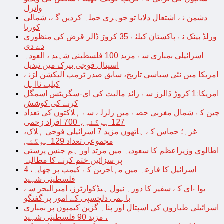
وائرل
دشمن نے اشتعال دلایا تو جوہری حملہ کردیں گے، شمالی
کوریا
ورلڈ بینک نے پاکستان کیلئے 35 کروڑ ڈالر قرض کی منظوری
دے دی
اسرائیلی بمباری سے مزید 100 فلسطینی شہید ، العودہ
اسپتال فوجی بیرک میں تبدیل
امریکا میں نئی سیاسی تاریخ، سابق صدر ٹرمپ الیکشن لڑنے
کیلیے نااہل
امریکا:1 کروڑ ڈالرز سے زائد مالیت کی ای-سگریٹس اسمگل
کرنے کی کوشش
چین کے شمال مغربی حصے میں زلزلے سے ہلاکتوں کی تعداد
127 ہوگئی، 700 افراد زخمی
غزہ؛ حماس کے ہاتھوں مزید 7 اسرائیلی فوجی ہلاک،
مجموعی تعداد 129 ہوگئی
اطالوی وزیراعظم کا سعودیہ میں مرتد اور ہم جنس پرستی
پر سزائیں ختم کرنے کا مطالبہ
اسرائیل کا فارعہ میں مہاجرین کے کیمپ پر چھاپہ، 4
فلسطینی شہید
یواےای کے سفیر کا دورہ نیول ہیڈکوارٹرز، امیرالبحر سے
باہمی دلچسپی کے امور پر گفتگو
اسرائیلی طیاروں کی اسپتال اور پناہ گزین کیمپوں پر بمباری
، مزید 90 فلسطینی شہید