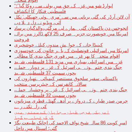
اقوام متحدہ
“ایوارڈ شو میں غزہ کے حق میں بولنے سے روکا گیا”؛
فلسطینی فنکار کا انکشاف
آن لائن آرڈر کی گئی بریانی میں سے ‘مری ہوئی چھپکلی’ نکل
آئی، ویڈیو نے دل دہلا دیے
انجوجس دن پاکستان گئی ہمارے لیے مرگئی،والدگیان پرساد
امریکا میں خوبصورت جزیرہ صرف 25 لاکھ ڈالرز میں برائے
فروخت
کینیڈا جانے کے خواہش مندوں کیلئے خوشخبری
امریکا میں اسرائیلی قونصلیٹ کے باہر خاتون کی خودسوزی
اقوام متحدہ کا پھر غزہ میں فوری جنگ بندی کا مطالبہ
غزہ میں اسرائیلی بمباری میں مزید 131 فلسطینی شہید
جنگ بندی ختم ہوتے ہی اسرئیل کے غزہ پر دوبارہ حملے،
بچوں سمیت 37 فلسطینی شہید
پاکستانی سفیر سلجوق مستنصر کیمیائی ہتھیاروں کی
سالانہ کانفرنس کے چیئرپرسن منتخب
جنگ بندی ختم ہوتے ہی اسرائیل کے غزہ پر وحشیانہ حملے،
بچوں سمیت 32 فلسطینی شہید
جرمن صدر طیارے کے دروازے پر آدھے گھنٹے قطری میزبانوں
کی راہ تکتے رہے
امریکی فوجی طیارہ جاپان کے سمندر میں
گرکرتباہ ہوگیا
امیرِ کویت 86 سالہ شیخ نواف الاحمد کی اچانک طبیعت بگڑ
گئی؛ اسپتال میں داخل