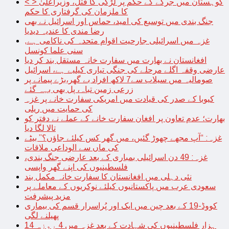
< > کوہستان میں جرگے کے حکم پر لڑکی کا قتل، وزیراعلیٰ
کا ملزمان کی گرفتاری کا حکم
جنگ بندی میں توسیع کی امید، حماس اور اسرائیل نے بھی
رضا مندی کا عندیہ دیدیا
غزہ میں اسرائیلی جارحیت اقوام متحدہ کی ناکامی ہے,
سنی علما کونسل
افغانستان نے بھارت میں سفارت خانہ مستقل بند کر دیا
عارضی وقفہ اگلے مرحلے کی جنگی تیاری کیلیے ہے، اسرائیل
صومالیہ میں سیلاب سے7 لاکھ افراد بے گھر،بڑے پیمانے پر
زرعی زمین تباہ، پل بھی بہہ گئے
کیوبا کے صدر کی قیادت میں امریکی سفارت خانے پر غزہ
کی حمایت میں ریلی
بھارت؛ عدم تعاون پر افغان سفارت خانے کے عملے نے دفتر کو
تالا لگا دیا
غزہ: “آپ مجھے چھوڑ گئیں، میں گھر کس کیلئے جاؤں؟” بیٹے
کی ماں سے الوداعی ملاقات
غزہ: 49 دن اسرائیلی بمباری کے بعد عارضی جنگ بندی،
فلسطینیوں کی اپنے گھر واپسی
نئی دہلی میں افغانستان کا سفارت خانہ مکمل بند
سعودی عرب میں پاکستانیوں کیلئے نوکریوں کے معاملے پر
مزید پیشرفت
کووڈ-19 کے بعد چین میں ایک اور پُراسرار قسم کی بیماری
پھیلنے لگی
14 ہزار فلسطینیوں کی شہادت کے بعد غزہ میں 4 روزہ