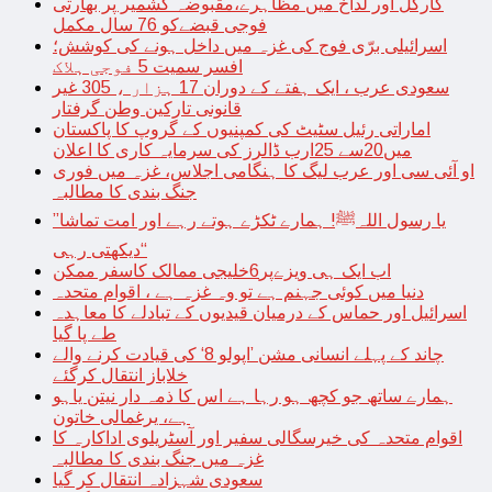
کارگل اور لداخ میں مظاہرے،مقبوضہ کشمیر پر بھارتی
فوجی قبضےکو 76 سال مکمل
اسرائیلی برّی فوج کی غزہ میں داخل ہونے کی کوشش؛
افسر سمیت 5 فوجی ہلاک
سعودی عرب ، ایک ہفتے کے دوران 17 ہزار ، 305 غیر
قانونی تارکین وطن گرفتار
اماراتی رئیل سٹیٹ کی کمپنیوں کے گروپ کا پاکستان
میں20سے 25ارب ڈالرز کی سرمایہ کاری کا اعلان
او آئی سی اور عرب لیگ کا ہنگامی اجلاس، غزہ میں فوری
جنگ بندی کا مطالبہ
’’یا رسول اللہﷺ! ہمارے ٹکڑے ہوتے رہے اور امت تماشا
دیکھتی رہی‘‘
اب ایک ہی ویزےپر6خلیجی ممالک کاسفر ممکن
دنیا میں کوئی جہنم ہے تو وہ غزہ ہے ، اقوام متحدہ
اسرائیل اور حماس کے درمیان قیدیوں کے تبادلے کا معاہدہ
طے پا گیا
چاند کے پہلے انسانی مشن ’اپولو 8‘ کی قیادت کرنے والے
خلاباز انتقال کرگئے
ہمارے ساتھ جو کچھ ہو رہا ہے اس کا ذمہ دار نیتن یاہو
ہے، یرغمالی خاتون
اقوام متحدہ کی خیرسگالی سفیر اور آسٹریلوی اداکارہ کا
غزہ میں جنگ بندی کا مطالبہ
سعودی شہزادہ انتقال کر گیا