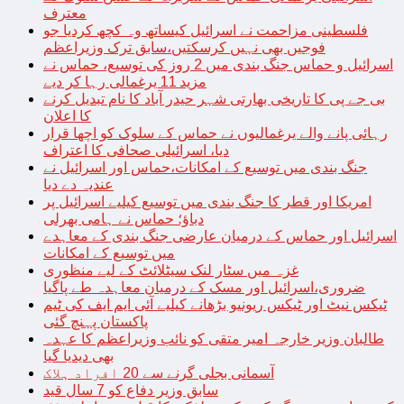
معترف
فلسطینی مزاحمت نے اسرائیل کیساتھ وہ کچھ کردیا جو
فوجیں بھی نہیں کرسکتیں،سابق ترک وزیراعظم
اسرائیل و حماس جنگ بندی میں 2 روز کی توسیع، حماس نے
مزید 11 یرغمالی رہا کر دیے
بی جے پی کا تاریخی بھارتی شہر حیدر آباد کا نام تبدیل کرنے
کا اعلان
رہائی پانے والے یرغمالیوں نے حماس کے سلوک کو اچھا قرار
دیا، اسرائیلی صحافی کا اعتراف
جنگ بندی میں توسیع کے امکانات،حماس اور اسرائیل نے
عندیہ دے دیا
امریکا اور قطر کا جنگ بندی میں توسیع کیلیے اسرائیل پر
دباؤ؛ حماس نے ہامی بھرلی
اسرائیل اور حماس کے درمیان عارضی جنگ بندی کے معاہدے
میں توسیع کے امکانات
غزہ میں سٹار لنک سیٹلائٹ کے لیے منظوری
ضروری،اسرائیل اور مسک کے درمیان معاہدہ طے پاگیا
ٹیکس نیٹ اور ٹیکس ریونیو بڑھانے کیلیے آئی ایم ایف کی ٹیم
پاکستان پہنچ گئی
طالبان وزیر خارجہ امیر متقی کو نائب وزیراعظم کا عہدہ
بھی دیدیا گیا
آسمانی بجلی گرنے سے 20 افراد ہلاک
سابق وزیر دفاع کو 7 سال قید