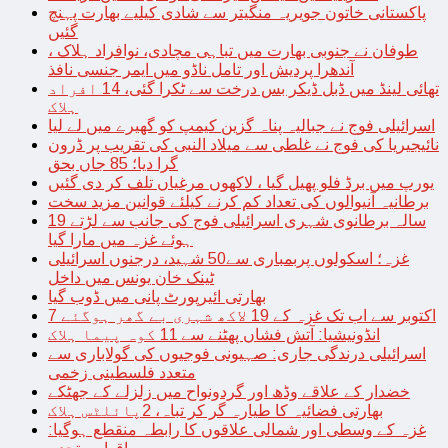
پاکستانی خاتون جویریہ منگیتر سے شادی کیلیے بھارت پہنچ
گئیں
طوفان نے جنوبی بھارت میں تباہی مچادی، نوافراد ہلاک ،
آندھرا پردیش اور تامل ناڈو میں ایمر جنسی نافذ
تھائی لینڈ میں ڈبل ڈیکر بس درخت سے ٹکرا گئی، 14 افراد
ہلاک
اسرائیلی فوج نے جبالیہ پناہ گزین کیمپ کو گھیرے میں لے لیا
نائیجیریا کی فوج نے غلطی سے میلاد النبی کی تقریب پر ڈرون
گرا دیا؛ 85 جاں بحق
یورپ میں برڈ فلو پھیل گیا ، لاکھوں مرغیاں تلف کر دی گئیں
برطانیہ آنیوالوں کی تعداد کم کرنے کیلئے قوانین مزید سخت
19 سالہ برطانوی شہری اسرائیلی فوج کی جانب سے لڑتے
ہوئے غزہ میں مارا گیا
غزہ؛ اسکولوں پربمباری سے50 شہید، درجنوں اسرائیلی
ٹینک خان یونس میں داخل
بھارتی ائیرپورٹ پانی میں ڈوب گیا
7 اکتوبر سے اب تک غزہ کے 19 لاکھ شہری بے گھر ہوگئے
انڈونیشیا: آتش فشاں پھٹنے سے 11 کوہ پیما ہلاک
اسرائیلی درندگی جاری: صہیونی فوجیوں کی گولاباری سے
متعدد فلسطینی زخمی
خضدار کے علاقے وڈھ اور گردونواح میں زلزلے کے جھٹکے
بھارتی فضائیہ کا طیارہ گر کر تباہ، 2پائلٹس ہلاک
غزہ کے وسطی اور شمالی علاقوں کا رابطہ منقطع ہوگیا: