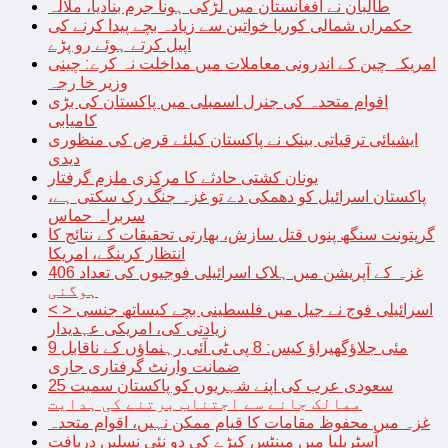
طالبان نے افغانستان میں لڑکی ہونا جرم بنادیا، ملالہ
حکمراں شمالی کوریا خواتین سے زیادہ بچے پیدا کرنے کی
اپیل کرتے ہوئے رو پڑے
امریکہ چین کے اندرونی معاملات میں مداخلت نہ کرے: چینی
وزیر خا رجہ
اقوام متحدہ کی جنرل اسمبلی میں پاکستان کی بڑی
کامیابی
ایشیائی ترقیاتی بینک نے پاکستان کیلئے قرض کی منظوری
دیدی
یونان کشتی حادثے کا مرکزی ملزم گرفتار
پاکستان اسرائیل کو دھمکی دے تو غزہ جنگ رک سکتی ہے،
سربراہ حماس
گرپتونت سنگھ پنوں قتل سازش، بھارتی تحقیقات کے نتائج کا
انتظار کرینگے، امریکا
غزہ کے آپریشن میں ہلاک اسرائیلی فوجیوں کی تعداد 406
ہوگئی
< > اسرائیلی فوج نے جیل میں فلسطینی بچے کیساتھ جنسی
زیادتی کی، امریکی عہدیدار
9 مئی جلاؤگھیراؤ کیس: 8 پی ٹی آئی رہنماؤں کے ناقابل
ضمانت وارنٹ گرفتاری جاری
سعودی عرب کی اپنے شہریوں کو پاکستان سمیت 25
ممالک جانے سے اجتناب برتنے کی ہدایت
غزہ میں محفوظ مقامات کا قیام ممکن نہیں، اقوام متحدہ
آسٹریلیا میں مینٹس کیڑے کی دو نئی نسلیں دریافت