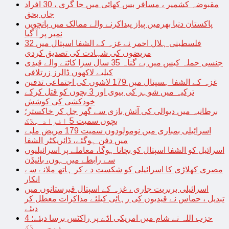
مقبوضہ کشمیر ، مسافر بس کھائی میں جا گری ، 30 افراد
جاں بحق
پاکستان دنیا بھرمیں پیاز پیداکرنے والے ممالک میں پانچویں
نمبر پر آ گیا
فلسطینی ہلال احمر نے غزہ کے الشفا اسپتال میں 32
مریضوں کی شہادت کی تصدیق کردی
جنسی حملہ کیس میں بے گناہ 35 سال سزا کاٹنے والے قیدی
کیلیے لاکھوں ڈالرز زرتلافی
غزہ کے الشفا ہسپتال میں 179 لاشوں کی اجتماعی تدفین
ترکیہ میں شوہر کی بیوی اور 3 بچوں کو قتل کرکے
خودکشی کی کوشش
برطانیہ میں دیوالی کی آتش بازی سے گھر جل کر خاکستر؛
بچوں سمیت 5 افراد ہلاک
اسرائیلی بمباری میں نومولودوں سمیت 179 مریض ملبے
میں دفن ہوگئے، ڈائریکٹر الشفا
اسرائیل کو الشفا اسپتال کو بچانا ہوگا، معاملے پر اسرائیلیوں
سے رابطے میں ہوں، بائیڈن
مصری کھلاڑی کا اسرائیلی کو شکست دے کر ہاتھ ملانے سے
انکار
اسرائیلی بربریت جاری ، غزہ کے اسپتال قبرستانوں میں
تبدیل ، حماس نے قیدیوں کی رہائی کیلئے مذاکرات معطل کر
دیئے
حزب اللہ نے شام میں امریکی اڈے پر راکٹس برسا دیئے؛ 4
فوجی ہلاک