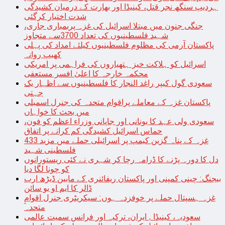
ہردیپ سنگھ نجر قتل، کینیڈا اور بھارت کے درمیان کشیدگی
شدت اختیار کرگئی
جنگی جنون میں مبتلا اسرائیل کی غزہ پربمباری جاری،
شہید فلسطینیوں کی تعداد 3700سے متجاوز
پاکستان آرمی کی مظلوم فلسطینیوں کیلئے امداد کی پہلی
کھیپ روانہ
اسرائیل کو ہلاکت خیز ہتھیاروں کی فراہمی پر امریکی
محکمہ خارجہ کا اعلیٰ افسر مستعفی
سعودی گول کیپر راغد النجار کا فلسطینیوں سے اظہار یک
جہتی
پاکستان غزہ کے معاملے پراقوام متحدہ کی جنرل اسمبلی
میں بحث کا خواہاں
سعودی ولی عہد کا یونانی اور جاپانی وزراء اعظم کو فون،
حماس اسرائیل کشیدگی کم کرانے پر اتفاق
غزہ کے پناہ گزین کیمپ پر اسرائیلی حملے میں مزید 433
فلسطینی شہید
دل کا دورہ پڑنے کا ڈرامہ رچا کر شہری نے کئی ریستورانوں
کو چونا لگا دیا
بیجنگ: چینی کمپنی اور پاکستان ریفائنری کے مابین ڈیڑھ ارب
ڈالر کا ایم او یو سائن
غزہ ہسپتال حملے پر خوفزدہ ہوں: سیکریٹری جنرل اقوامِ
متحدہ
سعودیہ، کینیڈا , ایران، ترکیہ اور فرانس سمیت عالمی