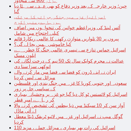
ہزار 900 سے متجاوز
چین؛ وزیر خارجہ کے بعد وزیر دفاع کو بھی عہدے سے ہٹا دیا
گیا
اسرائیل غزہ میں جنگی جرائم کا مرتکب
ہورہاہے،منیراکرم
آئس لینڈ کی وزیراعظم خواتین کی تنخواہوں میں اضافے
کیلیے احتجاج میں شامل
پیروں پر 30 تلواریں متوازن رکھنے کا عالمی ریکارڈ قائم
کیا خاموشی ہمیں بچا لے گی؟
اسرائیل حماس تنازع سے تیسری عالمی جنگ کا خطرہ ہے،
ایلون مسک
عدالت نے مجرم کوایک سال تک 50 نیم کے درخت لگانے کی
انوکھی سزا سنا دی
ایران نے اپنے ڈرون کو فضا سے فضا میں مار کرنے والے
میزائل سے لیس کردیا
سعودیہ اور جنوبی کوریا کا غزہ میں جنگ بندی اور فلسطین
کے سیاسی حل پر زور
اسرائیل کو لائسنس ٹو کِل دیا گیا جو غزہ پر وحشیانہ بمباری
کر رہا ہے، امیرِ قطر
آواز سن کر 10 سیکنڈ میں ذیا بیطس کی تشخیص کرنے والا
اے آئی ماڈل
گوگل میپ نے اسرائیل اور غزہ میں لائیو ٹریفک ڈیٹا معطل
کردیا
اسرائیل کی رات بھر بمباری ، میزائل حملے ، مزید 110