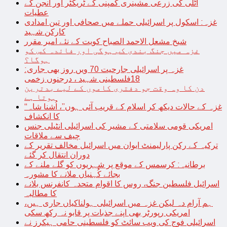
اٹلی کی زرعی مشینری کمپنی کے ٹریکٹر اور انجن کے
عطیات
غزہ: اسکول پر اسرائیلی حملے میں صحافی اور تین امدادی
کارکن شہید
شیخ مشعل الاحمد الصباح کویت کے نئے امیر مقرر
غزہ میں جنگ بندی کب ہوگی اور فائدہ کس کو
ہوگا؟
غزہ پر اسرائیلی جارحیت 70 ویں روز بھی جاری:
18فلسطینی شہید ، درجنوں زخمی
دن کا وہ وقت جو دفتری کاموں کے لیے بدترین
ہوتا ہے
“غزہ کے حالات دیکھ کر اسلام کے قریب آئی ہوں”، اُشنا شاہ
کا انکشاف
امریکی قومی سلامتی کے مشیر کی اسرائیلی انٹیلی جنس
چیف سے ملاقات
ترکیہ کے رکن پارلیمنٹ ایوان میں اسرائیل مخالف تقریر کے
دوران انتقال کر گئے
برطانیہ: کرسمس کے موقع پر شہریوں کو گلے ملنے کے
بجائے کُہنیاں ملانے کا مشورہ
اسرائیل فلسطین جنگ، روس کا اقوام متحدہ کانفرنس بلانے
کا مطالبہ
ہم آرام دہ لیکن غزہ میں اسرائیلی ہولناکیاں جاری ہیں،
امریکی رپورٹر بھی اپنے جذبات پر قابو نہ رکھ سکی
اسرائیلی فوج کی ویب سائٹ کو فلسطینی حامی ہیکرز نے