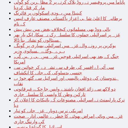
پاناما میں پروفیسر نے روڈ بلاک کرنے پر 2 مظاہرین کو گولی
مار کر قتل کردیا
کینیڈا میں یہودی اسکولوں پر فائرنگ
برطانیہ کا اعلیٰ شاہی اعزاز پاکستانی مصنف عارف انیس
کے نام
بالی ووڈ بھی مسلمانوں کیخلاف بغض میں پیش پیش
غزہ پر اسرائیلی حملوں کا سلسلہ رک نہ سکا، ایک بار پھر
ہسپتالوں کو نشانہ بنا ڈالا
یوکرین پر رونے والے غزہ میں اسرائیلی بمباری پر گونگے
بہرے ہوگئے، ہسپانوی وزیر
جنگ کے بعد بھی اسرائیلی فوجیں غزہ میں ہی رہیں گی،
امریکا
سی آئی اے افسر کی طرف سے نشہ دے کر خواتین سے
جنسی بدسلوکی کیے جانے کا انکشاف
ہندوستان کی دوغلی پالیسی اور اسرائیل سے گٹھ جوڑ بے
نقاب
دو لاکھ سے زائد افغان باشندے واپس جا چکے، غیرقانونی
تارکین وطن کا واپسی کا سلسلہ جاری
ترک پارلیمنٹ نے اسرائیلی مصنوعات کے بائیکاٹ کا اعلان کر
دیا
امریکی نرس دوبارہ غزہ جانے کو تیار
غزہ میں وبائی امراض پھوٹنے کا خطرہ، عالمی ادارہ صحت
کی وارننگ جاری
اسرائیل کا گھناؤنا منصوبہ