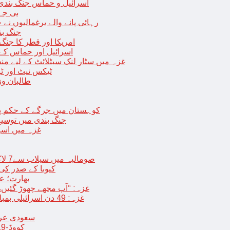
اسرائیل و حماس جنگ بندی میں 2 روز کی توسیع، حماس نے مزید 11 یرغم
بی جے 
رہائی پانے والے یرغمالیوں نے
جنگ بن
امریکا اور قطر کا جنگ
اسرائیل اور حماس کے
غزہ میں سٹار لنک سیٹلائٹ کے لیے م
ٹیکس نیٹ اور ٹی
طالبان وز
< > کوہستان میں جرگے کے حکم 
جنگ بندی میں توسیع 
غزہ میں اسر
صومالیہ میں سیلاب سے7 لاکھ افراد بے گھر،بڑے پیمانے پر زرعی زمین تباہ، پل بھی بہہ گئے
کیوبا کے صدر کی
بھارت؛ عد
غزہ: “آپ مجھے چھوڑ گئیں،
غزہ: 49 دن اسرائیلی بمباری کے بعد عارضی جنگ بندی، فلسطینیوں کی اپنے گھر واپسی
سعودی عرب 
کووڈ-19 کے بعد چین میں ایک اور پُراسرار قسم کی بیماری پھیلنے لگی