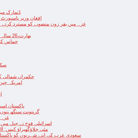
ڈنمارک میں
افغان وزیر پاسپورٹ 
غزہ میں بفر زون منصوبے کو مسترد کرتے ہی
بھارت،26 سالہ ڈاکٹر شاہانہ نے جہیز کے تقاضے پر اپنی زندگی کا خاتمہ کر لیا
حماس کی 
سکھ
حکمراں شمالی کور
امریکہ چین
ا
پاکستان اسر
گرپتونت سنگھ پنوں ق
غزہ ک
< > اسرائیلی فوج نے جیل 
9 مئی جلاؤگھیراؤ کیس: 8 پی ٹی آئی رہنماؤں کے ناقابل ضمانت وارنٹ گرفتاری جاری
سعودی عرب کی اپنے شہریوں کو پاکستان سمیت 25 ممالک جانے سے اجتناب