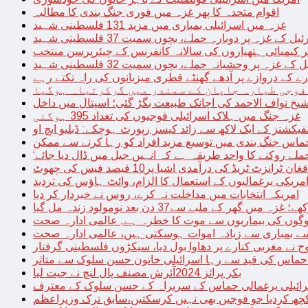
اقوام متحدہ کا پھر غزہ میں فوری جنگ بندی کا مطالبہ
غزہ میں اسرائیلی بمباری میں مزید 131 فلسطینی شہید
غزہ پر دوبارہ حملے، بچوں سمیت 37 فلسطینی شہید
کیمیائی ہتھیاروں کی سالانہ کانفرنس کے چیئرپرسن منتخب
زہ پر وحشیانہ حملے، بچوں سمیت 32 فلسطینی شہید
 کے دروازے پر آدھے گھنٹے قطری میزبانوں کی راہ تکتے رہے
فوجی طیارہ جاپان کے سمندر میں گرکرتباہ ہوگیا
غزہ جنگ میں ہلاک اسرائیلی فوجیوں کی تعداد 395 ہوگئی
فیکشنز کے ایک لاکھ سے زائد کیسز رپورٹ ہوچکے: ڈبلیو ایچ او
حماس جنگ بندی میں توسیع مزید افراد کو رہا کرنے سے ممکن
فغان ٹرانزٹ ٹریڈ کی درآمدی اشیا پر10 فیصد فیس کی چھوٹ
امریکی یرغمالیوں کے استعمال کا الزام، وائٹ ہاؤس کی تردید
امریکہ انتخابات میں مداخلت نہ کرے، روس نے خبردار کر دیا
 میں گھر کے ملبے سے37 دن بعد نومولود زندہ مل گیا
لوگوں کی بیماریوں سے موت کا خطرہ ہے, عالمی ادارہ صحت
سے بمباری سے زیادہ اموات ہوسکتی ہیں، عالمی ادارہ صحت
ج نے مغربی کنارے پر دھاوا بول دیا، سیکڑوں فلسطینی گرفتار
 حماس کی قید سے رہا اسرائیلی خاتون حسن سلوک سے متاثر
بکر پرائز 2024آئرش مصنف پال لنچ نے جیت لیا
ائیلی یرغمالی حماس کے سربراہ کے حسن سلوک کے معترف
چھ کردیا جو فوجیں بھی نہیں کرسکتیں،سابق ترک وزیراعظم