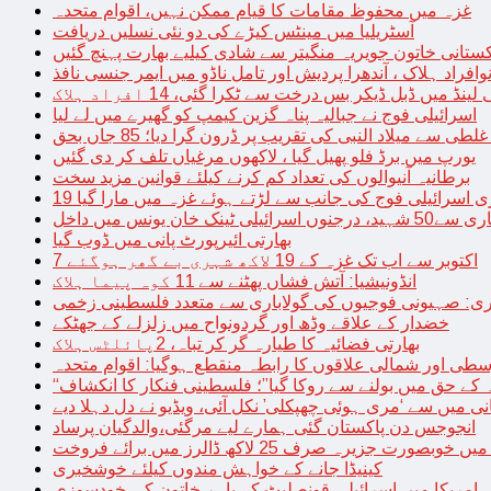
غزہ میں محفوظ مقامات کا قیام ممکن نہیں، اقوام متحدہ
آسٹریلیا میں مینٹس کیڑے کی دو نئی نسلیں دریافت
کستانی خاتون جویریہ منگیتر سے شادی کیلیے بھارت پہنچ گئیں
فراد ہلاک ، آندھرا پردیش اور تامل ناڈو میں ایمر جنسی نافذ
 لینڈ میں ڈبل ڈیکر بس درخت سے ٹکرا گئی، 14 افراد ہلاک
اسرائیلی فوج نے جبالیہ پناہ گزین کیمپ کو گھیرے میں لے لیا
طی سے میلاد النبی کی تقریب پر ڈرون گرا دیا؛ 85 جاں بحق
یورپ میں برڈ فلو پھیل گیا ، لاکھوں مرغیاں تلف کر دی گئیں
برطانیہ آنیوالوں کی تعداد کم کرنے کیلئے قوانین مزید سخت
ری اسرائیلی فوج کی جانب سے لڑتے ہوئے غزہ میں مارا گیا
نک خان یونس میں داخل
بھارتی ائیرپورٹ پانی میں ڈوب گیا
7 اکتوبر سے اب تک غزہ کے 19 لاکھ شہری بے گھر ہوگئے
انڈونیشیا: آتش فشاں پھٹنے سے 11 کوہ پیما ہلاک
اری: صہیونی فوجیوں کی گولاباری سے متعدد فلسطینی زخمی
خضدار کے علاقے وڈھ اور گردونواح میں زلزلے کے جھٹکے
بھارتی فضائیہ کا طیارہ گر کر تباہ، 2پائلٹس ہلاک
طی اور شمالی علاقوں کا رابطہ منقطع ہوگیا: اقوام متحدہ
ہ کے حق میں بولنے سے روکا گیا”؛ فلسطینی فنکار کا انکشاف
یانی میں سے ‘مری ہوئی چھپکلی’ نکل آئی، ویڈیو نے دل دہلا دیے
انجوجس دن پاکستان گئی ہمارے لیے مرگئی،والدگیان پرساد
خوبصورت جزیرہ صرف 25 لاکھ ڈالرز میں برائے فروخت
کینیڈا جانے کے خواہش مندوں کیلئے خوشخبری
امریکا میں اسرائیلی قونصلیٹ کے باہر خاتون کی خودسوزی