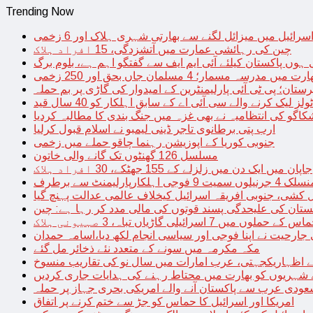
Trending Now
سرائیل میں میزائل لگنے سے بھارتی شہری ہلاک اور 6 زخمی
چین کی رہائشی عمارت میں آتشزدگی، 15 افراد ہلاک
 ہوں پاکستان کیلئے آئی ایم ایف سے گفتگو اہم ہے، بلوم برگ
رت میں مدرسہ مسمار؛ 4 مسلمان جاں بحق اور 250 زخمی
رستان؛ پی ٹی آئی پارلیمنٹرین کے امیدوار کی گاڑی پر بم حملہ
یک کرنے والے سی آئی اے کے سابق اہلکار کو 40 سال قید
اگو کی انتظامیہ نے بھی غزہ میں جنگ بندی کا مطالبہ کردیا
ارب پتی برطانوی تاجر ڈینی لیمبو نے اسلام قبول کرلیا
جنوبی کوریا کے اپوزیشن رہنما چاقو حملے میں زخمی
مسلسل 126 گھنٹوں تک گانے والی خاتون
جاپان میں ایک دن میں زلزلے کے 155 جھٹکے، 30 افراد ہلاک
ارلیمنٹ سے برطرف
کشی، جنوبی افریقہ اسرائیل کیخلاف عالمی عدالت پہنچ گیا
ستان کی علیحدگی پسند قوتوں کی مالی مدد کر رہا ہے: چین
س کے حملوں میں 7 اسرائیلی گاڑیاں تباہ، 3 صہیونی ہلاک
 جارحیت نے اپنا فوجی اور سیاسی انجام لکھ دیا،اسامہ حمدان
مکہ مکرمہ میں سونے کے متعدد نئے ذخائر مل گئے
اظہاریکجہتی، عرب امارات میں سال نو کی تقاریب منسوخ
نے شہریوں کو بھارت میں محتاط رہنے کی ہدایات جاری کردیں
ودی عرب سے پاکستان آنے والے امریکی بحری جہاز پر حملہ
امریکا اور اسرائیل کا حماس کو جڑ سے ختم کرنے پر اتفاق