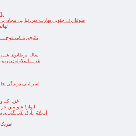
پا
طوفان نے جنوبی بھارت میں تباہی مچادی، نوا
تھائی
نائیجیریا کی فوج نے غل
19 سالہ برطانوی شہ
غزہ؛ اسکولوں پربمباری سے50 شہید، درجنوں اسرائیلی ٹی
اسرائیلی درندگی ج
غزہ کے وس
“ایوارڈ شو میں غز
آن لائن آرڈر کی گئی بر
امریکا میں 