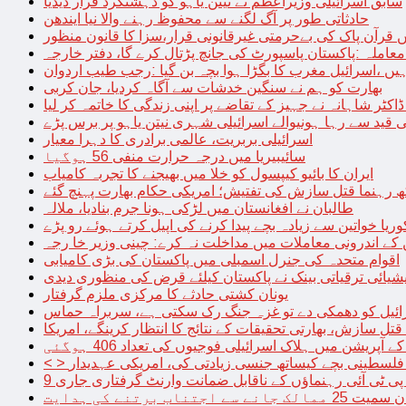
سابق اسرائیلی وزیراعظم نے نیتن یاہو کو دہشتگرد قرار دیدیا
حادثاتی طور پر آگ لگنے سے محفوظ رہنے والا نیا ایندھن
 قرآن پاک کی بےحرمتی غیرقانونی قرار،سزا کا قانون منظور
معاملہ :پاکستان پاسپورٹ کی جانچ پڑتال کرے گا، دفتر خارجہ
ں ،اسرائیل مغرب کا بگڑا ہوا بچہ بن گیا :رجب طیب اردوان
بھارت کو ہم نے سنگین خدشات سے آگاہ کردیا، جان کربی
قید سے رہا ہونیوالے اسرائیلی شہری نیتن یاہو پر برس پڑے
اسرائیلی بربریت، عالمی برادری کا دہرا معیار
سائیبیریا میں درجہ حرارت منفی 56 ہوگیا
ایران کا بائیو کیپسول کو خلا میں بھیجنے کا تجربہ کامیاب
 رہنما قتل سازش کی تفتیش؛ امریکی حکام بھارت پہنچ گئے
طالبان نے افغانستان میں لڑکی ہونا جرم بنادیا، ملالہ
یا خواتین سے زیادہ بچے پیدا کرنے کی اپیل کرتے ہوئے رو پڑے
 کے اندرونی معاملات میں مداخلت نہ کرے: چینی وزیر خا رجہ
اقوام متحدہ کی جنرل اسمبلی میں پاکستان کی بڑی کامیابی
یشیائی ترقیاتی بینک نے پاکستان کیلئے قرض کی منظوری دیدی
یونان کشتی حادثے کا مرکزی ملزم گرفتار
ائیل کو دھمکی دے تو غزہ جنگ رک سکتی ہے، سربراہ حماس
تل سازش، بھارتی تحقیقات کے نتائج کا انتظار کرینگے، امریکا
ے آپریشن میں ہلاک اسرائیلی فوجیوں کی تعداد 406 ہوگئی
میں فلسطینی بچے کیساتھ جنسی زیادتی کی، امریکی عہدیدار
 برتنے کی ہدایت