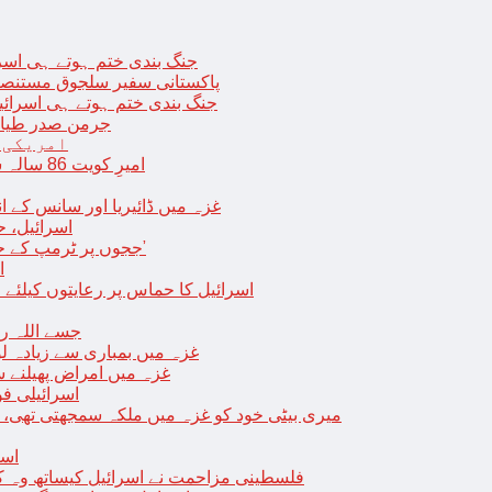
جنگ بندی ختم ہوتے ہی اسرئیل کے 
پاکستانی سفیر سلجوق مستنصر 
جنگ بندی ختم ہوتے ہی اسرائیل کے غ
جرمن صدر طیارے
امریکی 
امیرِ کویت 86 سالہ شیخ نواف الاحمد کی اچانک طبیعت بگڑ گئی؛ اسپتال میں داخل
غزہ میں ڈائیریا اور سانس کے ان
اسرائیل، 
‘ججوں پر ٹرمپ کے حملے روکنے کا واحد طریقہ ہے کہ انہیں جیل میں ڈال دیا جائے’
ا
اسرائیل کا حماس پر رعایتوں کیلئے 
جسے اللہ رکھے؛ غزہ
غزہ میں بمباری سے زیادہ 
غزہ میں امراض پھیلنے 
اسرائیلی فو
میری بیٹی خود کو غزہ میں ملکہ سمجھتی تھی،
اسر
فلسطینی مزاحمت نے اسرائیل کیساتھ وہ ک