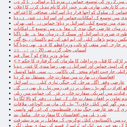
الی رہا کر دیے
پی کا تاریخی بھارتی شہر حیدر آباد کا نام تبدیل کرنے کا اعلان
 حماس کے سلوک کو اچھا قرار دیا، اسرائیلی صحافی کا اعتراف
دی میں توسیع کے امکانات،حماس اور اسرائیل نے عندیہ دے دیا
 بندی میں توسیع کیلیے اسرائیل پر دباؤ؛ حماس نے ہامی بھرلی
 درمیان عارضی جنگ بندی کے معاہدے میں توسیع کے امکانات
نظوری ضروری،اسرائیل اور مسک کے درمیان معاہدہ طے پاگیا
کس ریونیو بڑھانے کیلیے آئی ایم ایف کی ٹیم پاکستان پہنچ گئی
یر خارجہ امیر متقی کو نائب وزیراعظم کا عہدہ بھی دیدیا گیا
آسمانی بجلی گرنے سے 20 افراد ہلاک
سابق وزیر دفاع کو 7 سال قید
پر لڑکی کا قتل، وزیراعلیٰ کا ملزمان کی گرفتاری کا حکم
کی امید، حماس اور اسرائیل نے بھی رضا مندی کا عندیہ دیدیا
ائیلی جارحیت اقوام متحدہ کی ناکامی ہے, سنی علما کونسل
افغانستان نے بھارت میں سفارت خانہ مستقل بند کر دیا
عارضی وقفہ اگلے مرحلے کی جنگی تیاری کیلیے ہے، اسرائیل
 قیادت میں امریکی سفارت خانے پر غزہ کی حمایت میں ریلی
م تعاون پر افغان سفارت خانے کے عملے نے دفتر کو تالا لگا دیا
 میں گھر کس کیلئے جاؤں؟” بیٹے کی ماں سے الوداعی ملاقات
نئی دہلی میں افغانستان کا سفارت خانہ مکمل بند
میں پاکستانیوں کیلئے نوکریوں کے معاملے پر مزید پیشرفت