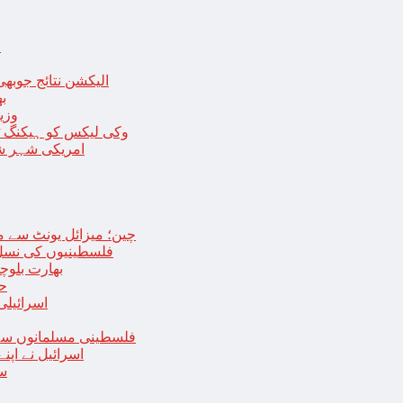
ا
الیکشن نتائج جوبھی
بھا
وزی
وکی لیکس کو ہیکنگ ٹولز ل
امریکی شہر شک
چین؛ میزائل یونٹ سے منسلک 4 جرنیلوں سمیت 9 فوجی اہلکارپ
فلسطینیوں کی نسل 
بھارت بلوچ
حما
اسرائیلی
فلسطینی مسلمانوں سے 
اسرائیل نے اپ
سع