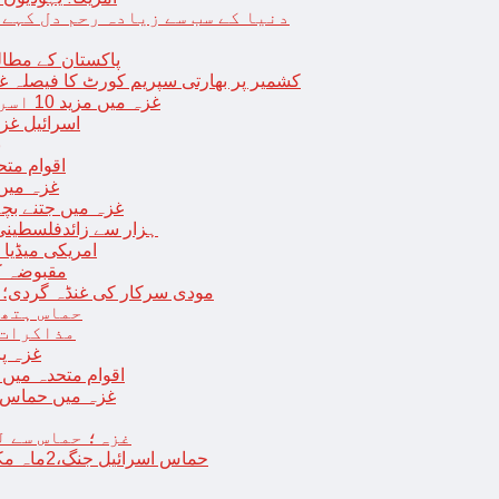
دنیا کے سب سے زیادہ رحم دل کہے
پاکستان کے مطال
کشمیر پر بھارتی سپریم کورٹ کا فیصلہ غی
غزہ میں مزید 10 اسرائیلی فوجی ہلاک؛ 2 یرغمالی فوجیوں کی لاشیں بھی برآمد
اسرائیل غز
ب
اقوام مت
غزہ میں
غزہ میں جتنے بچے قتل ہوئے اُت
18 ہزار سے زائدفلسطی
امریکی میڈیا ن
مقبوضہ ک
مودی سرکار کی غنڈہ گردی؛ حر
حماس ہتھی
مذاکرات 
غزہ پ
اقوام متحدہ میں فلسطینیوں کے 
غزہ میں حماس کی
غزہ؛ حماس سے ل
حماس اسرائیل جنگ،2ماہ مکمل: غزہ شہرتباہ،7ہزاربچوں سمیت16ہزارفلسطینی شہید