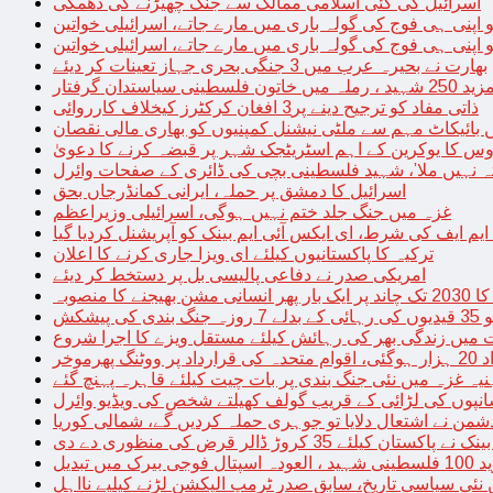
اسرائیل کی کئی اسلامی ممالک سے جنگ چھیڑنے کی دھمکی
 اپنی ہی فوج کی گولہ باری میں مارے جاتے، اسرائیلی خواتین
 اپنی ہی فوج کی گولہ باری میں مارے جاتے، اسرائیلی خواتین
بھارت نے بحیرہ عرب میں 3 جنگی بحری جہاز تعینات کر دیئے
یاستدان گرفتار
ذاتی مفاد کو ترجیح دینے پر3 افغان کرکٹرز کیخلاف کارروائی
 بائیکاٹ مہم سے ملٹی نیشنل کمپنیوں کو بھاری مالی نقصان
س کا یوکرین کے اہم اسٹریٹجک شہر پر قبضہ کرنے کا دعویٰ
تہ نہیں ملا’، شہید فلسطینی بچی کی ڈائری کے صفحات وائرل
اسرائیل کا دمشق پر حملہ، ایرانی کمانڈرجاں بحق
غزہ میں جنگ جلد ختم نہیں ہوگی، اسرائیلی وزیراعظم
 ایم ایف کی شرط، ای ایکس آئی ایم بینک کو آپریشنل کردیا گیا
ترکیہ کا پاکستانیوں کیلئے ای ویزا جاری کرنے کا اعلان
امریکی صدر نے دفاعی پالیسی بل پر دستخط کر دیئے
 مشن بھیجنے کا منصوبہ
پیشکش
 میں زندگی بھر کی رہائش کیلئے مستقل ویزے کا اجرا شروع
پھرموخر
یہ غزہ میں نئی جنگ بندی پر بات چیت کیلئے قاہرہ پہنچ گئے
نپوں کی لڑائی کے قریب گولف کھیلتے شخص کی ویڈیو وائرل
شمن نے اشتعال دلایا تو جوہری حملہ کردیں گے، شمالی کوریا
ے پاکستان کیلئے 35 کروڑ ڈالر قرض کی منظوری دے دی
ں تبدیل
 نئی سیاسی تاریخ، سابق صدر ٹرمپ الیکشن لڑنے کیلیے نااہل