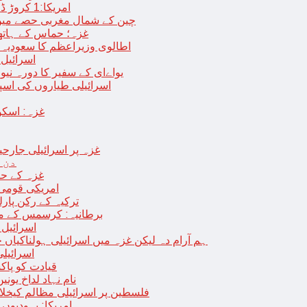
امریکا:1 کروڑ ڈالرز سے زائد مالیت کی ای-سگریٹس اسمگل کرنے کی کوشش
چین کے شمال مغربی حصے میں زلزلے سے ہلاک
غزہ؛ حماس کے ہاتھوں مزید 7 اسرائیلی فوجی ہلاک، 
اطالوی وزیراعظم کا سعودیہ 
اسرائیل کا
یواےای کے سفیر کا دورہ نیو
اسرائیلی طیاروں کی اسپتال اور 
غزہ: اسکو
غزہ پر اسرائیلی جارحیت 70 ویں روز بھی جاری: 18فلسطینی شہید ، در
دن 
“غزہ کے حا
امریکی قومی 
ترکیہ کے رکن پارل
برطانیہ: کرسمس کے موق
اسرائیل 
ہم آرام دہ لیکن غزہ میں اسرائیلی ہولناکیاں ج
اسرائیل
افغان حکومت TTP 
نام نہاد لداخ یون
فلسطین پر اسرائیلی مظالم کیخلاف
امریکا: یہودیو