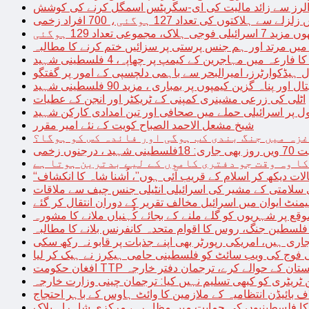
توں کی تعداد 127 ہوگئی، 700 افراد زخمی
مجموعی تعداد 129 ہوگئی
میں مرتد اور ہم جنس پرستی پر سزائیں ختم کرنے کا مطالبہ
 فارعہ میں مہاجرین کے کیمپ پر چھاپہ، 4 فلسطینی شہید
ل ہیڈکوارٹرز، امیرالبحر سے باہمی دلچسپی کے امور پر گفتگو
پناہ گزین کیمپوں پر بمباری ، مزید 90 فلسطینی شہید
اٹلی کی زرعی مشینری کمپنی کے ٹریکٹر اور انجن کے عطیات
ل پر اسرائیلی حملے میں صحافی اور تین امدادی کارکن شہید
شیخ مشعل الاحمد الصباح کویت کے نئے امیر مقرر
غزہ میں جنگ بندی کب ہوگی اور فائدہ کس کو ہوگا؟
جنوں زخمی
کا وہ وقت جو دفتری کاموں کے لیے بدترین ہوتا ہے
لات دیکھ کر اسلام کے قریب آئی ہوں”، اُشنا شاہ کا انکشاف
سلامتی کے مشیر کی اسرائیلی انٹیلی جنس چیف سے ملاقات
یمنٹ ایوان میں اسرائیل مخالف تقریر کے دوران انتقال کر گئے
ع پر شہریوں کو گلے ملنے کے بجائے کُہنیاں ملانے کا مشورہ
فلسطین جنگ، روس کا اقوام متحدہ کانفرنس بلانے کا مطالبہ
اری ہیں، امریکی رپورٹر بھی اپنے جذبات پر قابو نہ رکھ سکی
ی فوج کی ویب سائٹ کو فلسطینی حامی ہیکرز نے ہیک کر لیا
قیادت کو پاکستان کے حوالے کرے، ترجمان دفتر خارجہ
ین ٹریٹری کو کبھی تسلیم نہیں کیا: ترجمان چینی وزارت خارجہ
 بائیڈن انتظامیہ کے ملازمین کا وائٹ ہاوس کے باہر احتجاج
ں کا فلسطینیوں کی حمایت میں مظاہرہ، مرکزی شاہراہ بلاک