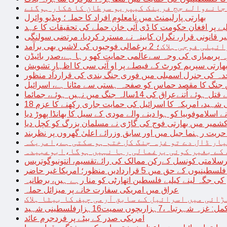
 جانےوالے جج فرینک کیپریو سرطان کا شکار ہوگئے
بھارتی پارلیمنٹ میں نامعلوم افراد کا حملہ؛ ویڈیو وائرل
بے پر افغان حکومت کا ڈی آئی خان حملے کی تحقیقات کا عہد
ر قانونی قرار، نگران کابینہ نے مسترد کردیا، مرتضی سولنگی
ہ پربمباری کی وجہ سےعالمی حمایت کھو رہا ہے،صدر بائیڈن
ھارتی سپریم کورٹ کے فیصلے پر او آئی سی کا اظہارِ تشویش
حدہ کی جنرل اسمبلی میں فوری جنگ بندی کی قرارداد منظور
 جنگ کا مقصد حماس کو صفحہ ہستی سے مٹانا ہے، اسرائیل
نےعراق کی 14سالہ جنگ میں نہیں ہوئے، جمائما
نی شہید، امریکہ کا اسرائیل کی حمایت جاری رکھنے کا عزم
ے اسلاموفوبیا کو ہوا دینے والے مودی کے سیل کا بھانڈا پھوڑ دیا
شمیر میں بھارتی فوج کی گاڑی نے مسلمان بزرگ کو کچل دیا
یت رہنما جیل میں اور سابق وزرائے اعلیٰ گھروں پر نظربند
ار ڈال دے تو غزہ جنگ کل ختم ہو سکتی ہے،امریکہ
کے بغیر کوئی یرغمالی رہا نہیں ہوگا،ابوعبیدہ
رسلامتی کونسل کےرکن ممالک کی رائےتقسیم، انتونیوگوتریس
حق میں 5 قراردادیں منظور؛ امریکا غیر حاضر
 جگہ لینے کیلیے فلسطین اتھارٹی کو منا رہے ہیں، برطانیہ
عراق میں امریکی سفارت خانے پر میزائل حملہ
ڑائی میں اسرائیل کے سابق آرمی چیف کا بیٹا ہلاک
امریکی صدر کے بیٹے پر فردجرم عائد