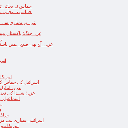
حماس نہ بچاتی تو
حماس نہ بچاتی تو
غزہ پر بمباری سے مزید 250 شہید ، رملہ میں خاتون فلسطینی س
غزہ جنگ؛ پاکستان میں
رو
غزہ: ‘آج بھی صبح ہمیں ناش
آئی
امریکا کا 2030 تک چاند پر ایک بار پھر انسانی
اسرائیل کی حماس کو 35 قیدیوں کی رہائی کے بدلے 7 روزہ جنگ بندی کی 
عرب امارات
غزہ؛ شہدا کی تعداد 20 ہزار ہوگئی، اقوام متحدہ کی قرارداد پر ووٹنگ 
اسماعیل ہن
سا
د
ورلڈ بینک ن
اسرائیلی بمباری سے مزید 100 فلسطینی شہید ، العودہ اسپتال فوجی بیرک می
امریکا میں