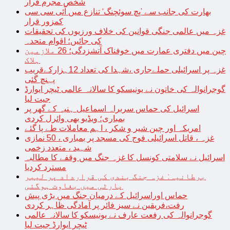
شخص مجرم قرار
بھارت کی جانب سے ’پچ سوئچنگ‘ تنازع میں آئی سی سی
کمزور قرار
غزہ میں عالمی جنگی قوانین کی خلاف ورزیوں کی تحقیقات
کی جائیں؛ اقوام متحدہ
چین میں دفتری عمارت میں خوفناک آتشزدگی؛ 26 ملازمین
ہلاک
غزہ پر اسرائیلی حملےجاری ،شہدا کی تعداد 12ہزارکےقریب
پہنچ گئی
گوجرانوالہ کی خاتون نے یونیسکو کا سالانہ عالمی ٹیچر ایوارڈ
جیت لیا
اسرائیل کی حماس سربراہ اسماعیل ہنیہ کے گھر پر
بمباری؛ ویڈیو بھی وائرل کردی
امریکہ اور چین شیر و شکر ، اہم معاملات طے پا گئے
غزہ ، قاتل اسرائیلی فوج کی مسجد پر بمباری ، 50 نمازی
شہید ، متعدد زخمی
اسرائیل نے سلامتی کونسل کا غزہ جنگ میں وقفے کا مطالبہ
مسترد کردیا
برطانیہ: غزہ جنگ بندی کی قرارداد پر لیبر
پارٹی میں بغاوت ہوگئی
حماس اوراسرائیل کے درمیان جنگ میں بڑی پیش
رفت،فریقین نے سیز فائر پر آمادگی ظاہر کردی
گوجرانوالہ کی رفعت عارف نے یونیسکو کا سالانہ عالمی
ٹیچر ایوارڈ جیت لیا