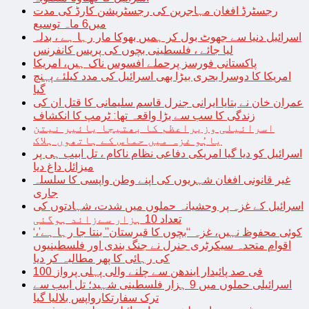
رجسٹرڈ افغان مہاجرین کی رجسٹریشن کارڈ کی مدت
میں6 ماہ توسیع
اسرائیل دنیا سے جھوٹ بول کر ہمیں بھوکا مار رہا ہے ، بدلہ
لیا جائے ، فلسطینی بچوں کی پریس کانفرنس
پاکستانی فورسز پرحملے افسوس ناک ہیں، امریکا
امریکا کا دوسرا بحری بیڑا بھی اسرائیل کی مدد کیلئے پہنچ
گیا
عمران خان نے بتایا ایرانی جنرل قاسم سلیمانی کا قتل ان کی
زندگی کا سب سے بڑا واقعہ تھا: ٹرمپ کا انکشاف
اسرائیلی وزیراعظم کا بھتیجا یائیر نیتن
یاہُو غزہ میں حماس کے ہاتھوں ہلاک
اسرائیل کو دیا گیا امریکی دفاعی نظام ناکام ، تل ابیب ہی پر
میزائل داغ دیا
غیر قانونی افغان شہریوں کی اپنے وطن واپسی کا سلسلہ
جاری
اسرائیل کے غزہ پر وحشیانہ حملوں میں شدت، شہادتوں کی
تعداد 10 ہزار سےزائد ہوگئی
‘کوئی محفوظ نہیں، غزہ “بچوں کا قبرستان” بنتا جا رہا ہے’،
اقوام متحدہ سیکرٹری جنرل نے جنگ بندی اور فلسطینیوں
کی رہائی کا پھر مطالبہ کر دیا
100 فی صد پائیدار ایندھن سے چلنے والی پہلی پرواز
اسرائیلی حملوں میں 9 ہزار فلسطینی شہید؛ تل ابیب سے
ترک سفارتکارواپس بلالیا گیا