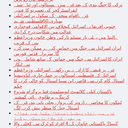
ترکی کا جنگ بندی کے بعد غزہ میں ہسپتالوں اور تباہ شدہ
انفرانسٹرکچر کی تعمیرنو کا عندیہ
غزہ ،اقوام متحدہ کے سکول پر اسرائیلی
بمباری،50فلسطینی شہید
جنوبی افریقا نے اسرائیل کیخلاف بین الاقوامی فوجداری
عدالت میں شکایت درج کرا دی
ہالینڈ میں پہلی بار مسلم تارکین وطن خاتون وزیراعظم
بننے کے قریب
ایران اسرائیل سے جنگ میں حماس کی ہر ممکن مدد کرے
گا: سربراہ قدس فورس
ایران کا اسرائیل سے جنگ میں حماس کے ساتھ شامل ہونے
سے انکار
غزہ پر قبضے کا ارادہ نہیں رکھتے: اسرائیلی وزیراعظم
اسرائیل کے فلسطینی اسپتالوں پر حملےجاری، انڈونیشیا
اسپتال کام کرنےسے قاصر، ابن سینا اسپتال کو خالی کرنے کا
حکم
پاکستان کیلیے کلائمیٹ انویسٹمنٹ فنڈ پروگرام شروع
کرینگے، برطانوی ہائی کمشنر
ٹینکوں کا محاصرہ، ڈرونز کی پرواز، بجلی پانی بند، غزہ کے
اسپتال جیل کا منظر پیش کرنے لگے
غزہ میں انڈونیشیا اسپتال مکمل غیر فعال،
مریضوں کا علاج ناممکن ہوگیا
کینیڈا؛ پاکستانی خاندان کے 4 افراد کو ٹرک سے کچلنے والا