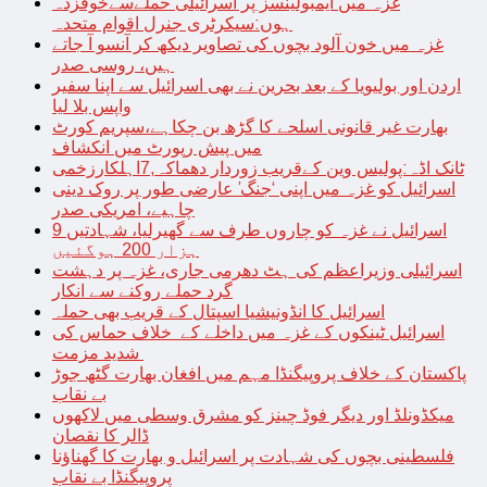
غزہ میں ایمبولینسز پر اسرائیلی حملےسےخوفزدہ
ہوں:سیکرٹری جنرل اقوام متحدہ
غزہ میں خون آلود بچوں کی تصاویر دیکھ کر آنسو آ جاتے
ہیں، روسی صدر
اردن اور بولیویا کے بعد بحرین نے بھی اسرائیل سے اپنا سفیر
واپس بلا لیا
بھارت غیر قانونی اسلحے کا گڑھ بن چکاہے،سپریم کورٹ
میں پیش رپورٹ میں انکشاف
ٹانک اڈہ:پولیس وین کےقریب زوردار دھماکہ,7اہلکارزخمی
اسرائیل کو غزہ میں اپنی ‘جنگ’ عارضی طور پر روک دینی
چاہیے، امریکی صدر
اسرائیل نے غزہ کو چاروں طرف سے گھیرلیا، شہادتیں 9
ہزار 200 ہوگئیں
اسرائیلی وزیراعظم کی ہٹ دھرمی جاری، غزہ پر دہشت
گرد حملے روکنے سے انکار
اسرائیل کا انڈونیشیا اسپتال کے قریب بھی حملہ
اسرائیل ٹینکوں کے غزہ میں داخلے کے خلاف حماس کی
شدید مزمت
پاکستان کے خلاف پروپیگنڈا مہم میں افغان بھارت گٹھ جوڑ
بے نقاب
میکڈونلڈ اور دیگر فوڈ چینز کو مشرق وسطی میں لاکھوں
ڈالر کا نقصان
فلسطینی بچوں کی شہادت پر اسرائیل و بھارت کا گھناؤنا
پروپیگنڈا بے نقاب