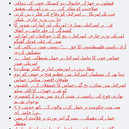
فصلوں پر چھڑکے جانیوالے دو کیمیکل بچوں کی دماغی
صلاحیت کو متاثر کررہے ہیں، امریکی تحقیق
جب تک امریکا ہے اسرائیل کو دفاع کی فکر نہیں کرنی
چاہیے: وزیر خارجہ بلنکن
غزہ پر اسرائیلی بمباری؛ امریکی اور اماراتی صدور کا
کشیدگی کے جلد خاتمے پر اتفاق
امریکی وزیر خارجہ اسرائیل پہنچ گئے؛ جوبائیڈن اور اماراتی
صدر کی ٹیلی فونک گفتگو
’آزاد ریاست فلسطینیوں کا حق ہے‘؛ روسی صدر نے ثالثی کی
پیشکش کردی
حماس خون کا پیاسا، اسرائیل پر حملے شیطانی عمل ہے:
امریکی صدر
مظاہرین نے اپوزیشن لیڈر پر گلیٹر پھینک دیا
دنیا بھر کے مسلمان اسرائیل سے عظیم فتح پر جمعے کو ’یومِ
طوفانِ اقصیٰ‘ منائیں؛ حماس
اسرائیل میں سائرن بج گئے،حماس کا عسقلان کے رہائشیوں
کو شہر چھوڑنے کا الٹی میٹم
بھارتی فوج کی ریاستی دہشت گردی میں مزید 2 کشمیری
نوجوان شہید
< > صیہونی حکومت پر حملہ کرنے والوں کے ہاتھ چومتے
ہیں؛ خامنہ ای
حملے کی دھمکی ،ہیمبرگ ایئر پورٹ پر فلائیٹ آپریشن
معطل
بنگلادیش کی سابق وزیراعظم کی طبیعت انتہائی ناساز