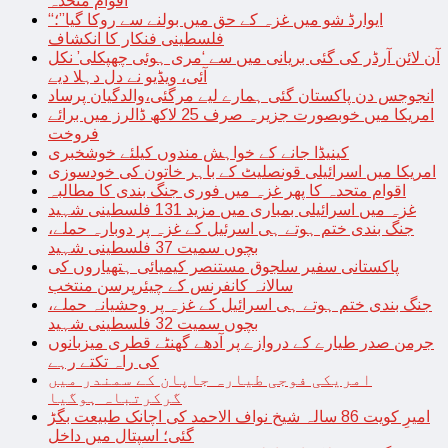
اقوام متحدہ
“ایوارڈ شو میں غزہ کے حق میں بولنے سے روکا گیا”؛
فلسطینی فنکار کا انکشاف
آن لائن آرڈر کی گئی بریانی میں سے ‘مری ہوئی چھپکلی’ نکل
آئی، ویڈیو نے دل دہلا دیے
انجوجس دن پاکستان گئی ہمارے لیے مرگئی،والدگیان پرساد
امریکا میں خوبصورت جزیرہ صرف 25 لاکھ ڈالرز میں برائے
فروخت
کینیڈا جانے کے خواہش مندوں کیلئے خوشخبری
امریکا میں اسرائیلی قونصلیٹ کے باہر خاتون کی خودسوزی
اقوام متحدہ کا پھر غزہ میں فوری جنگ بندی کا مطالبہ
غزہ میں اسرائیلی بمباری میں مزید 131 فلسطینی شہید
جنگ بندی ختم ہوتے ہی اسرئیل کے غزہ پر دوبارہ حملے،
بچوں سمیت 37 فلسطینی شہید
پاکستانی سفیر سلجوق مستنصر کیمیائی ہتھیاروں کی
سالانہ کانفرنس کے چیئرپرسن منتخب
جنگ بندی ختم ہوتے ہی اسرائیل کے غزہ پر وحشیانہ حملے،
بچوں سمیت 32 فلسطینی شہید
جرمن صدر طیارے کے دروازے پر آدھے گھنٹے قطری میزبانوں
کی راہ تکتے رہے
امریکی فوجی طیارہ جاپان کے سمندر میں
گرکرتباہ ہوگیا
امیرِ کویت 86 سالہ شیخ نواف الاحمد کی اچانک طبیعت بگڑ
گئی؛ اسپتال میں داخل