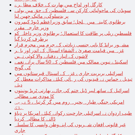
کارگل اور لداخ میں بھارت کے خلاف مظاہرے
سویڈن کی ماحولیاتی کارکن سے فلسطین کے حق میں بولنے
پر بدسلوکی، مائیک چھین لیا
برطانوی کابینہ میں ہلچل؛ سابق وزیراعظم ڈیوڈ کیمرون
وزیر خارجہ مقرر
فلسطین ریلی پر طاقت کا استعمال؛ برطانوی وزیر داخلہ کو
برطرف کردیا گیا
مشہور برانڈ کا بانی جنسی زیادتی کے جرم میں مجرم قرار
غزہ میں قیامت صغریٰ ، الشفاء اسپتال کے اندر اور باہر
لاشوں کے انبار ، دفنانے والا کوئی نہیں
اسکینڈے نیوین ممالک میں فلسطین کے 50 سال پرانے نغمے
کی گونج
اسرائیلی بربریت جاری ، غزہ کے اسپتال قبرستانوں میں
تبدیل ، حماس نے قیدیوں کی رہائی کیلئے مذاکرات معطل کر
دیئے
اسرائیل کے ساتھ لیبر ڈیل ختم کی جائے، بھارتی ٹریڈ یونینوں
کا مودی سے مطالبہ
امریکی جنگی طیارہ بحیرہ روم میں گر کرتباہ، 5 فوجی
ہلاک
طیب اردوان نے اسرائیلی جارحیت رکوانے کیلئے امریکا پر دباؤ
ڈالنے کا مطالبہ کردیا
غیر قانونی افغان شہریوں کی اپنےوطن واپسی کا سلسلہ
جاری