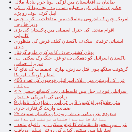
طالبان نے افغانستان میں لڑکی ہونا جرم بنادیا، ملالہ
حکمراں شمالی کوریا خواتین سے زیادہ بچے پیدا کرنے کی
اپیل کرتے ہوئے رو پڑے
امریکہ چین کے اندرونی معاملات میں مداخلت نہ کرے: چینی
وزیر خا رجہ
اقوام متحدہ کی جنرل اسمبلی میں پاکستان کی بڑی
کامیابی
ایشیائی ترقیاتی بینک نے پاکستان کیلئے قرض کی منظوری
دیدی
یونان کشتی حادثے کا مرکزی ملزم گرفتار
پاکستان اسرائیل کو دھمکی دے تو غزہ جنگ رک سکتی ہے،
سربراہ حماس
گرپتونت سنگھ پنوں قتل سازش، بھارتی تحقیقات کے نتائج کا
انتظار کرینگے، امریکا
غزہ کے آپریشن میں ہلاک اسرائیلی فوجیوں کی تعداد 406
ہوگئی
< > اسرائیلی فوج نے جیل میں فلسطینی بچے کیساتھ جنسی
زیادتی کی، امریکی عہدیدار
9 مئی جلاؤگھیراؤ کیس: 8 پی ٹی آئی رہنماؤں کے ناقابل
ضمانت وارنٹ گرفتاری جاری
سعودی عرب کی اپنے شہریوں کو پاکستان سمیت 25
ممالک جانے سے اجتناب برتنے کی ہدایت
غزہ میں محفوظ مقامات کا قیام ممکن نہیں، اقوام متحدہ
آسٹریلیا میں مینٹس کیڑے کی دو نئی نسلیں دریافت