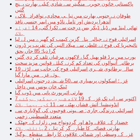
پاکستانی خاتون جویریہ منگیتر سے شادی کیلیے بھارت پہنچ
گئیں
طوفان نے جنوبی بھارت میں تباہی مچادی، نوافراد ہلاک ،
آندھرا پردیش اور تامل ناڈو میں ایمر جنسی نافذ
تھائی لینڈ میں ڈبل ڈیکر بس درخت سے ٹکرا گئی، 14 افراد
ہلاک
اسرائیلی فوج نے جبالیہ پناہ گزین کیمپ کو گھیرے میں لے لیا
نائیجیریا کی فوج نے غلطی سے میلاد النبی کی تقریب پر ڈرون
گرا دیا؛ 85 جاں بحق
یورپ میں برڈ فلو پھیل گیا ، لاکھوں مرغیاں تلف کر دی گئیں
برطانیہ آنیوالوں کی تعداد کم کرنے کیلئے قوانین مزید سخت
19 سالہ برطانوی شہری اسرائیلی فوج کی جانب سے لڑتے
ہوئے غزہ میں مارا گیا
غزہ؛ اسکولوں پربمباری سے50 شہید، درجنوں اسرائیلی
ٹینک خان یونس میں داخل
بھارتی ائیرپورٹ پانی میں ڈوب گیا
7 اکتوبر سے اب تک غزہ کے 19 لاکھ شہری بے گھر ہوگئے
انڈونیشیا: آتش فشاں پھٹنے سے 11 کوہ پیما ہلاک
اسرائیلی درندگی جاری: صہیونی فوجیوں کی گولاباری سے
متعدد فلسطینی زخمی
خضدار کے علاقے وڈھ اور گردونواح میں زلزلے کے جھٹکے
بھارتی فضائیہ کا طیارہ گر کر تباہ، 2پائلٹس ہلاک
غزہ کے وسطی اور شمالی علاقوں کا رابطہ منقطع ہوگیا: