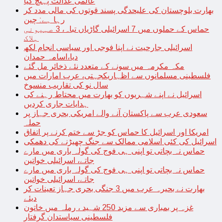
عالمی عدالت پہنچ گیا
بھارت بلوچستان کی علیحدگی پسند قوتوں کی مالی مدد کر
رہا ہے: چین
حماس کے حملوں میں 7 اسرائیلی گاڑیاں تباہ، 3 صہیونی
ہلاک
اسرائیلی جارحیت نے اپنا فوجی اور سیاسی انجام لکھ
دیا،اسامہ حمدان
مکہ مکرمہ میں سونے کے متعدد نئے ذخائر مل گئے
فلسطینی مسلمانوں سے اظہاریکجہتی، عرب امارات میں
سال نو کی تقاریب منسوخ
اسرائیل نے اپنے شہریوں کو بھارت میں محتاط رہنے کی
ہدایات جاری کردیں
سعودی عرب سے پاکستان آنے والے امریکی بحری جہاز پر
حملہ
امریکا اور اسرائیل کا حماس کو جڑ سے ختم کرنے پر اتفاق
اسرائیل کی کئی اسلامی ممالک سے جنگ چھیڑنے کی دھمکی
حماس نہ بچاتی تو اپنی ہی فوج کی گولہ باری میں مارے
جاتے، اسرائیلی خواتین
حماس نہ بچاتی تو اپنی ہی فوج کی گولہ باری میں مارے
جاتے، اسرائیلی خواتین
بھارت نے بحیرہ عرب میں 3 جنگی بحری جہاز تعینات کر
دیئے
غزہ پر بمباری سے مزید 250 شہید ، رملہ میں خاتون
فلسطینی سیاستدان گرفتار