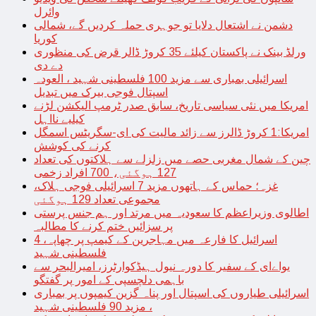
وائرل
دشمن نے اشتعال دلایا تو جوہری حملہ کردیں گے، شمالی
کوریا
ورلڈ بینک نے پاکستان کیلئے 35 کروڑ ڈالر قرض کی منظوری
دے دی
اسرائیلی بمباری سے مزید 100 فلسطینی شہید ، العودہ
اسپتال فوجی بیرک میں تبدیل
امریکا میں نئی سیاسی تاریخ، سابق صدر ٹرمپ الیکشن لڑنے
کیلیے نااہل
امریکا:1 کروڑ ڈالرز سے زائد مالیت کی ای-سگریٹس اسمگل
کرنے کی کوشش
چین کے شمال مغربی حصے میں زلزلے سے ہلاکتوں کی تعداد
127 ہوگئی، 700 افراد زخمی
غزہ؛ حماس کے ہاتھوں مزید 7 اسرائیلی فوجی ہلاک،
مجموعی تعداد 129 ہوگئی
اطالوی وزیراعظم کا سعودیہ میں مرتد اور ہم جنس پرستی
پر سزائیں ختم کرنے کا مطالبہ
اسرائیل کا فارعہ میں مہاجرین کے کیمپ پر چھاپہ، 4
فلسطینی شہید
یواےای کے سفیر کا دورہ نیول ہیڈکوارٹرز، امیرالبحر سے
باہمی دلچسپی کے امور پر گفتگو
اسرائیلی طیاروں کی اسپتال اور پناہ گزین کیمپوں پر بمباری
، مزید 90 فلسطینی شہید