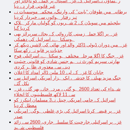
رہنماؤں نےاسرائیل کے غزہ اسپتال پر حملے کو ناجائز اور
غیر قانونی قرار دے دیا
برطانیہ میں طوفان “بابت” کی وارننگ، محکمہ موسمیات نے
تیز رفتار ہوائوں سے خبردار کردیا
بیلجیئم میں سویڈن کے 2 شہریوں کو گولیاں مارکر ہلاک
کردیا گیا
غزہ پر اگلا حملہ زمینی کارروائی کے بجائے سرپرائز بھی
ہوسکتا ہے، اسرائیل کی دھمکی
غزہ میں دوران ڈیوٹی ڈاکٹر والد اور بھائی کی لاشیں دیکھ کر
جذبات پر قابو نہ رکھ سکا
غزہ جنگ کا اگلا مرحلہ مختلف ہو سکتا ہے، اسرائیلی فوج
بھارتی سپریم کورٹ نے ہم جنس شادی کو قانونی حیثیت
دینے سے معذوری ظاہر کردی
جاپان کا غزہ کے لیے 10 ملین ڈالر امداد کا اعلان
جنگ مزید پھیلنے کا خدشہ ، ایک ہزار امریکی اسرائیل سے
نکل گئے
شہداء کی تعداد 2600 ہو گئی ، مردہ خانے بھر گئے ، غزہ
سے 11 لاکھ فلسطینیوں کا انخلاء
اسرائیل کے حامی امریکی چینل نے3 مسلمان اینکرز کو
معطل کردیا
غزہ پر قبضہ کرنا اسرائیل کی بڑی غلطی ہوگی: امریکی
صدر
غزہ پر اسرائیلی جارحیت کا سلسلہ جاری، 2600 سے زائد
فلسطینی شہید