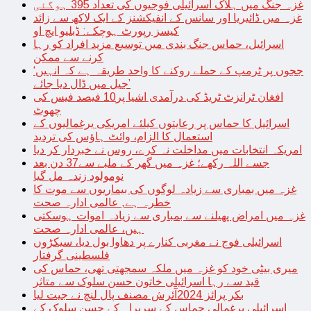
غزہ جنگ میں ہلاک اسرائیلی فوجیوں کی تعداد 395 ہوگئی
غزہ میں ڈائیریا اور سانس کے انفیکشنز کے ایک لاکھ سے زائد
کیسز رپورٹ ہوچکے: ڈبلیو ایچ او
اسرائیل، حماس جنگ بندی میں توسیع مزید افراد کو رہا
کرنے سے ممکن
‘ججوں پر ٹرمپ کے حملے روکنے کا واحد طریقہ ہے کہ انہیں
جیل میں ڈال دیا جائے’
افغان ٹرانزٹ ٹریڈ کی درآمدی اشیا پر10 فیصد فیس کی
چھوٹ
اسرائیل کا حماس پر رعایتوں کیلئے امریکی یرغمالیوں کے
استعمال کا الزام، وائٹ ہاؤس کی تردید
امریکہ انتخابات میں مداخلت نہ کرے، روس نے خبردار کر دیا
جسے اللہ رکھے؛ غزہ میں گھر کے ملبے سے37 دن بعد
نومولود زندہ مل گیا
غزہ میں بمباری سے زیادہ لوگوں کی بیماریوں سے موت کا
خطرہ ہے, عالمی ادارہ صحت
غزہ میں امراض پھیلنے سے بمباری سے زیادہ اموات ہوسکتی
ہیں، عالمی ادارہ صحت
اسرائیلی فوج نے مغربی کنارے پر دھاوا بول دیا، سیکڑوں
فلسطینی گرفتار
میری بیٹی خود کو غزہ میں ملکہ سمجھتی تھی، حماس کی
قید سے رہا اسرائیلی خاتون حسن سلوک سے متاثر
بکر پرائز 2024آئرش مصنف پال لنچ نے جیت لیا
اسرائیلی یرغمالی حماس کے سربراہ کے حسن سلوک کے