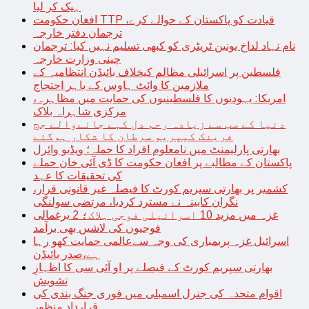
ہیک کر لیا
افغان حکومت TTP قیادت کو پاکستان کے حوالے کرے،
ترجمان دفتر خارجہ
نام نہاد لداخ یونین ٹریٹری کو کبھی تسلیم نہیں کیا: ترجمان
چینی وزارت خارجہ
فلسطین پر اسرائیلی مظالم کیخلاف بائیڈن انتظامیہ کے
ملازمین کا وائٹ ہاوس کے باہر احتجاج
امریکا: یہودیوں کا فلسطینیوں کی حمایت میں مظاہرہ،
مرکزی شاہراہ بلاک
دنیا کے سب سے زیادہ رحم دل کہے جانےوالے جج
فرینک کیپریو سرطان کا شکار ہوگئے
بھارتی پارلیمنٹ میں نامعلوم افراد کا حملہ؛ ویڈیو وائرل
پاکستان کے مطالبے پر افغان حکومت کا ڈی آئی خان حملے
کی تحقیقات کا عہد
کشمیر پر بھارتی سپریم کورٹ کا فیصلہ غیر قانونی قرار،
نگران کابینہ نے مسترد کردیا، مرتضی سولنگی
غزہ میں مزید 10 اسرائیلی فوجی ہلاک؛ 2 یرغمالی
فوجیوں کی لاشیں بھی برآمد
اسرائیل غزہ پربمباری کی وجہ سےعالمی حمایت کھو رہا
ہے،صدر بائیڈن
بھارتی سپریم کورٹ کے فیصلے پر او آئی سی کا اظہارِ
تشویش
اقوام متحدہ کی جنرل اسمبلی میں فوری جنگ بندی کی
قرارداد منظور