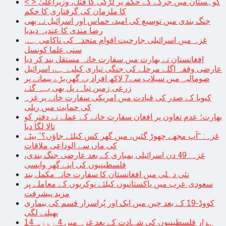
< > کوہستان میں جرگے کے حکم پر لڑکی کا قتل، وزیراعلیٰ
کا ملزمان کی گرفتاری کا حکم
جنگ بندی میں توسیع کی امید، حماس اور اسرائیل نے بھی
رضا مندی کا عندیہ دیدیا
غزہ میں اسرائیلی جارحیت اقوام متحدہ کی ناکامی ہے,
سنی علما کونسل
افغانستان نے بھارت میں سفارت خانہ مستقل بند کر دیا
عارضی وقفہ اگلے مرحلے کی جنگی تیاری کیلیے ہے، اسرائیل
صومالیہ میں سیلاب سے7 لاکھ افراد بے گھر،بڑے پیمانے پر
زرعی زمین تباہ، پل بھی بہہ گئے
کیوبا کے صدر کی قیادت میں امریکی سفارت خانے پر غزہ
کی حمایت میں ریلی
بھارت؛ عدم تعاون پر افغان سفارت خانے کے عملے نے دفتر کو
تالا لگا دیا
غزہ: “آپ مجھے چھوڑ گئیں، میں گھر کس کیلئے جاؤں؟” بیٹے
کی ماں سے الوداعی ملاقات
غزہ: 49 دن اسرائیلی بمباری کے بعد عارضی جنگ بندی،
فلسطینیوں کی اپنے گھر واپسی
نئی دہلی میں افغانستان کا سفارت خانہ مکمل بند
سعودی عرب میں پاکستانیوں کیلئے نوکریوں کے معاملے پر
مزید پیشرفت
کووڈ-19 کے بعد چین میں ایک اور پُراسرار قسم کی بیماری
پھیلنے لگی
14 ہزار فلسطینیوں کی شہادت کے بعد غزہ میں 4 روزہ