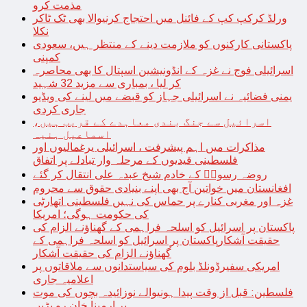
مذمت کرو
ورلڈ کرکپ کپ کے فائنل میں احتجاج کرنیوالا بھی ٹک ٹاکر
نکلا
پاکستانی کارکنوں کو ملازمت دینے کے منتظر ہیں، سعودی
کمپنی
اسرائیلی فوج نے غزہ کے انڈونیشین اسپتال کا بھی محاصرہ
کر لیا ، بمباری سے مزید 32 شہید
یمنی فضائیہ نے اسرائیلی جہاز کو قبضے میں لینے کی ویڈیو
جاری کردی
اسرائیل سے جنگ بندی معاہدے کے قریب ہیں،
اسماعیل ہنیہ
مذاکرات میں اہم پیشرفت ، اسرائیلی یرغمالیوں اور
فلسطینی قیدیوں کے مرحلہ وار تبادلے پر اتفاق
روضہ رسولؐ کے خادم شیخ عبدہ علی انتقال کر گئے
افغانستان میں خواتین آج بھی اپنے بنیادی حقوق سے محروم
غزہ اور مغربی کنارے پر حماس کی نہیں فلسطینی اتھارٹی
کی حکومت ہوگی؛ امریکا
پاکستان پر اسرائیل کو اسلحہ فراہمی کے گھناؤنے الزام کی
حقیقت آشکارپاکستان پر اسرائیل کو اسلحہ فراہمی کے
گھناؤنے الزام کی حقیقت آشکار
امریکی سفیرڈونلڈ بلوم کی سیاستدانوں سے ملاقاتوں پر
اعلامیہ جاری
فلسطین: قبل از وقت پیدا ہونیوالے نوزائیدہ بچوں کی موت
پر ارمینا خان رو پڑیں