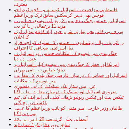
معترف
فلسطینی مزاحمت نے اسرائیل کیساتھ وہ کچھ کردیا جو
فوجیں بھی نہیں کرسکتیں،سابق ترک وزیراعظم
اسرائیل و حماس جنگ بندی میں 2 روز کی توسیع، حماس نے
مزید 11 یرغمالی رہا کر دیے
بی جے پی کا تاریخی بھارتی شہر حیدر آباد کا نام تبدیل کرنے
کا اعلان
رہائی پانے والے یرغمالیوں نے حماس کے سلوک کو اچھا قرار
دیا، اسرائیلی صحافی کا اعتراف
جنگ بندی میں توسیع کے امکانات،حماس اور اسرائیل نے
عندیہ دے دیا
امریکا اور قطر کا جنگ بندی میں توسیع کیلیے اسرائیل پر
دباؤ؛ حماس نے ہامی بھرلی
اسرائیل اور حماس کے درمیان عارضی جنگ بندی کے معاہدے
میں توسیع کے امکانات
غزہ میں سٹار لنک سیٹلائٹ کے لیے منظوری
ضروری،اسرائیل اور مسک کے درمیان معاہدہ طے پاگیا
ٹیکس نیٹ اور ٹیکس ریونیو بڑھانے کیلیے آئی ایم ایف کی ٹیم
پاکستان پہنچ گئی
طالبان وزیر خارجہ امیر متقی کو نائب وزیراعظم کا عہدہ
بھی دیدیا گیا
آسمانی بجلی گرنے سے 20 افراد ہلاک
سابق وزیر دفاع کو 7 سال قید