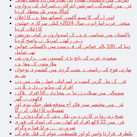
غزہ میں کشیدگی، ایمریٹس ایئرلائن نےاسرائیل کی پروازوں
کو30 نومبر تک معطل کردیا
اوپن اے آئی کا سیم آلٹمین کیساتھ معاہدے کا اعلان
متحدہ عرب امارات نے سال 2024ء کیلئے سرکاری چھٹیوں
کا اعلان کردیا
پاکستان میں سیاسی عہدے کے امیدواروں پر کوئی پوزیشن
نہیں رکھتے: امریکہ نے واضح کردیا
دنیا کی 100 بااثر خواتین کی فہرست میں پاکستانی خواتین
بھی شامل
سعودی عرب کی پانچ بڑی کمپنیوں سے ہزاروں نئی
ملازمتوں کے معاہدے
بھارتی فوج کی ریاستی دہشت گردی میں کشمیری نوجوان
شہید
غزہ کے پناہ گزین کیمپ پر اسرائیلی حملہ، ملبے میں دبے
افراد کی ویڈیو نے دل دہلا دیے
صومالیہ میں سیلاب نے تباہی مچا دی ، 50 افراد ہلاک ،
لاکھوں بے گھر
غزہ میں مختصر سیز فائر آج متوقع،قطر جنگ بندی اور
تفصیلات کا اعلان کرے گا
شیخ زید روڈ پر کاریں نہیں بلکہ دبئی کے لوگ دوڑیں گے
غزہ میں 22 لاکھ افراد کو کھانے پینے کی امداد کی فوری
ضرورت ہے: ورلڈ فوڈ پروگرام
یکطرفہ قراردا واپس لو اور فلسطینی عوام کے قتل عام کی