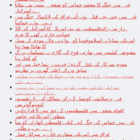
غزہ میں جنگ کا مقصد حماس کو صفحہ ہستی سے مٹانا
ہے، اسرائیل
غزہ میں جتنے بچے قتل ہوئے اُتنےعراق کی 14سالہ جنگ میں
نہیں ہوئے، جمائما
18 ہزار سے زائدفلسطینی شہید، امریکہ کا اسرائیل کی
حمایت جاری رکھنے کا عزم
امریکی میڈیا نے اسلاموفوبیا کو ہوا دینے والے مودی کے سیل
کا بھانڈا پھوڑ دیا
مقبوضہ کشمیر میں بھارتی فوج کی گاڑی نے مسلمان بزرگ
کو کچل دیا
مودی سرکار کی غنڈہ گردی؛ حریت رہنما جیل میں اور
سابق وزرائے اعلیٰ گھروں پر نظربند
حماس ہتھیار ڈال دے تو غزہ جنگ کل ختم ہو سکتی
ہے،امریکہ
مذاکرات کے بغیر کوئی یرغمالی رہا نہیں
ہوگا،ابوعبیدہ
غزہ پرسلامتی کونسل کےرکن ممالک کی رائےتقسیم،
انتونیوگوتریس
اقوام متحدہ میں فلسطینیوں کے حق میں 5 قراردادیں
منظور؛ امریکا غیر حاضر
غزہ میں حماس کی جگہ لینے کیلیے فلسطین اتھارٹی کو منا
رہے ہیں، برطانیہ
عراق میں امریکی سفارت خانے پر میزائل حملہ
غزہ؛ حماس سے لڑائی میں اسرائیل کے سابق آرمی