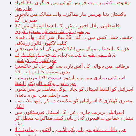
مقبوضہ کشمیر ، مسافر بس کھائی میں جا گری ، 30 افراد
جاں بحق
پاکستان دنیا بھرمیں پیاز پیداکرنے والے ممالک میں پانچویں
نمبر پر آ گیا
فلسطینی ہلال احمر نے غزہ کے الشفا اسپتال میں 32
مریضوں کی شہادت کی تصدیق کردی
جنسی حملہ کیس میں بے گناہ 35 سال سزا کاٹنے والے قیدی
کیلیے لاکھوں ڈالرز زرتلافی
غزہ کے الشفا ہسپتال میں 179 لاشوں کی اجتماعی تدفین
ترکیہ میں شوہر کی بیوی اور 3 بچوں کو قتل کرکے
خودکشی کی کوشش
برطانیہ میں دیوالی کی آتش بازی سے گھر جل کر خاکستر؛
بچوں سمیت 5 افراد ہلاک
اسرائیلی بمباری میں نومولودوں سمیت 179 مریض ملبے
میں دفن ہوگئے، ڈائریکٹر الشفا
اسرائیل کو الشفا اسپتال کو بچانا ہوگا، معاملے پر اسرائیلیوں
سے رابطے میں ہوں، بائیڈن
مصری کھلاڑی کا اسرائیلی کو شکست دے کر ہاتھ ملانے سے
انکار
اسرائیلی بربریت جاری ، غزہ کے اسپتال قبرستانوں میں
تبدیل ، حماس نے قیدیوں کی رہائی کیلئے مذاکرات معطل کر
دیئے
حزب اللہ نے شام میں امریکی اڈے پر راکٹس برسا دیئے؛ 4
فوجی ہلاک