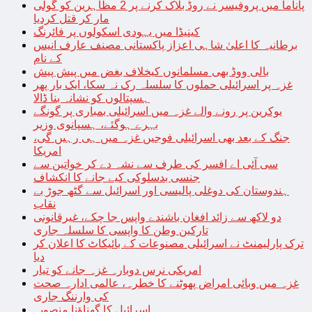
پاناما میں پروفیسر نے روڈ بلاک کرنے پر 2 مظاہرین کو گولی
مار کر قتل کردیا
کینیڈا میں یہودی اسکولوں پر فائرنگ
برطانیہ کا اعلیٰ شاہی اعزاز پاکستانی مصنف عارف انیس
کے نام
بالی ووڈ بھی مسلمانوں کیخلاف بغض میں پیش پیش
غزہ پر اسرائیلی حملوں کا سلسلہ رک نہ سکا، ایک بار پھر
ہسپتالوں کو نشانہ بنا ڈالا
یوکرین پر رونے والے غزہ میں اسرائیلی بمباری پر گونگے
بہرے ہوگئے، ہسپانوی وزیر
جنگ کے بعد بھی اسرائیلی فوجیں غزہ میں ہی رہیں گی،
امریکا
سی آئی اے افسر کی طرف سے نشہ دے کر خواتین سے
جنسی بدسلوکی کیے جانے کا انکشاف
ہندوستان کی دوغلی پالیسی اور اسرائیل سے گٹھ جوڑ بے
نقاب
دو لاکھ سے زائد افغان باشندے واپس جا چکے، غیرقانونی
تارکین وطن کا واپسی کا سلسلہ جاری
ترک پارلیمنٹ نے اسرائیلی مصنوعات کے بائیکاٹ کا اعلان کر
دیا
امریکی نرس دوبارہ غزہ جانے کو تیار
غزہ میں وبائی امراض پھوٹنے کا خطرہ، عالمی ادارہ صحت
کی وارننگ جاری
اسرائیل کا گھناؤنا منصوبہ