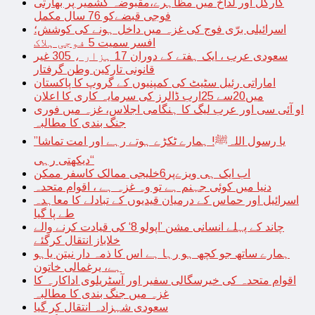
کارگل اور لداخ میں مظاہرے،مقبوضہ کشمیر پر بھارتی
فوجی قبضےکو 76 سال مکمل
اسرائیلی برّی فوج کی غزہ میں داخل ہونے کی کوشش؛
افسر سمیت 5 فوجی ہلاک
سعودی عرب ، ایک ہفتے کے دوران 17 ہزار ، 305 غیر
قانونی تارکین وطن گرفتار
اماراتی رئیل سٹیٹ کی کمپنیوں کے گروپ کا پاکستان
میں20سے 25ارب ڈالرز کی سرمایہ کاری کا اعلان
او آئی سی اور عرب لیگ کا ہنگامی اجلاس، غزہ میں فوری
جنگ بندی کا مطالبہ
’’یا رسول اللہﷺ! ہمارے ٹکڑے ہوتے رہے اور امت تماشا
دیکھتی رہی‘‘
اب ایک ہی ویزےپر6خلیجی ممالک کاسفر ممکن
دنیا میں کوئی جہنم ہے تو وہ غزہ ہے ، اقوام متحدہ
اسرائیل اور حماس کے درمیان قیدیوں کے تبادلے کا معاہدہ
طے پا گیا
چاند کے پہلے انسانی مشن ’اپولو 8‘ کی قیادت کرنے والے
خلاباز انتقال کرگئے
ہمارے ساتھ جو کچھ ہو رہا ہے اس کا ذمہ دار نیتن یاہو
ہے، یرغمالی خاتون
اقوام متحدہ کی خیرسگالی سفیر اور آسٹریلوی اداکارہ کا
غزہ میں جنگ بندی کا مطالبہ
سعودی شہزادہ انتقال کر گیا