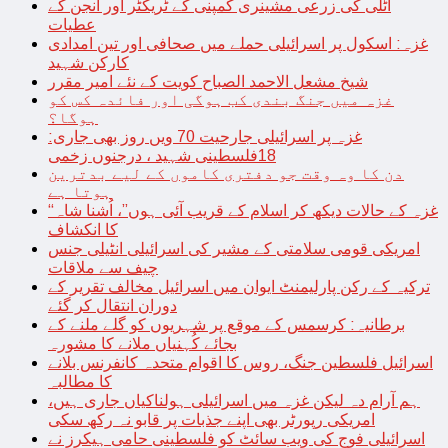
اٹلی کی زرعی مشینری کمپنی کے ٹریکٹر اور انجن کے
عطیات
غزہ: اسکول پر اسرائیلی حملے میں صحافی اور تین امدادی
کارکن شہید
شیخ مشعل الاحمد الصباح کویت کے نئے امیر مقرر
غزہ میں جنگ بندی کب ہوگی اور فائدہ کس کو
ہوگا؟
غزہ پر اسرائیلی جارحیت 70 ویں روز بھی جاری:
18فلسطینی شہید ، درجنوں زخمی
دن کا وہ وقت جو دفتری کاموں کے لیے بدترین
ہوتا ہے
“غزہ کے حالات دیکھ کر اسلام کے قریب آئی ہوں”، اُشنا شاہ
کا انکشاف
امریکی قومی سلامتی کے مشیر کی اسرائیلی انٹیلی جنس
چیف سے ملاقات
ترکیہ کے رکن پارلیمنٹ ایوان میں اسرائیل مخالف تقریر کے
دوران انتقال کر گئے
برطانیہ: کرسمس کے موقع پر شہریوں کو گلے ملنے کے
بجائے کُہنیاں ملانے کا مشورہ
اسرائیل فلسطین جنگ، روس کا اقوام متحدہ کانفرنس بلانے
کا مطالبہ
ہم آرام دہ لیکن غزہ میں اسرائیلی ہولناکیاں جاری ہیں،
امریکی رپورٹر بھی اپنے جذبات پر قابو نہ رکھ سکی
اسرائیلی فوج کی ویب سائٹ کو فلسطینی حامی ہیکرز نے