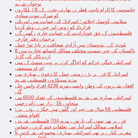
نوجوان شہید
جاسوسی کا الزام ثابت، قطر نے بھارتی بحریہ کے 8 اہلکاروں
کو سزائے موت سنادی
سلامتی کونسل اجلاس؛ اسرائیل کی حمایت میں امریکی
قرارداد کو روس اور چین نے ویٹو کردیا
فلسطینیوں کے حق خودارادیت کی حمایت جاری رکھیں گے،
ترجمان دفتر خارجہ
مُودی کے ہندوستان میں آزادیِ صحافت پر تابڑ توڑ حملے
پاکستان کی چین سمیت مختلف ممالک کیساتھ تجارت میں 8
ارب ڈالر کی گڑبڑ
اسرائیلی جنگی جرائم کو اجاگر کرنے پر ویب سمٹ کے سی
ای او مستعفی
اسرائیل کا غزہ پر بڑے زمینی حملے کا دعویٰ ، بمباری سے
مزید سینکڑوں فلسطینی شہید
افغان شہریوں کی وطن واپسی،مزید 4239 افراد واپس چلے
گئے
اسرائیلی بمباری سے شہید فلسطینیوں کی تعداد 6500 سے
متجاوز، 16 ہزار سے زائد زخمی
فلسطینی 56 سال سے جبر اور گٹھن میں جکڑے ہوئے ہیں؛
اقوامِ متحدہ
غزہ پر پھر بموں کی بارش ، مزید 704 فلسطینی شہید ،
اسلامی ممالک اسرائیل سے تعلقات ختم کریں ، حماس
مغربی کنارے پر بھی اسرائیلی بمباری؛ مجموعی شہادتیں 5