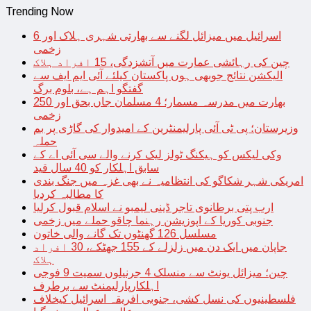
Trending Now
اسرائیل میں میزائل لگنے سے بھارتی شہری ہلاک اور 6
زخمی
چین کی رہائشی عمارت میں آتشزدگی، 15 افراد ہلاک
الیکشن نتائج جوبھی ہوں پاکستان کیلئے آئی ایم ایف سے
گفتگو اہم ہے، بلوم برگ
بھارت میں مدرسہ مسمار؛ 4 مسلمان جاں بحق اور 250
زخمی
وزیرستان؛ پی ٹی آئی پارلیمنٹرین کے امیدوار کی گاڑی پر بم
حملہ
وکی لیکس کو ہیکنگ ٹولز لیک کرنے والے سی آئی اے کے
سابق اہلکار کو 40 سال قید
امریکی شہر شکاگو کی انتظامیہ نے بھی غزہ میں جنگ بندی
کا مطالبہ کردیا
ارب پتی برطانوی تاجر ڈینی لیمبو نے اسلام قبول کرلیا
جنوبی کوریا کے اپوزیشن رہنما چاقو حملے میں زخمی
مسلسل 126 گھنٹوں تک گانے والی خاتون
جاپان میں ایک دن میں زلزلے کے 155 جھٹکے، 30 افراد
ہلاک
چین؛ میزائل یونٹ سے منسلک 4 جرنیلوں سمیت 9 فوجی
اہلکارپارلیمنٹ سے برطرف
فلسطینیوں کی نسل کشی، جنوبی افریقہ اسرائیل کیخلاف