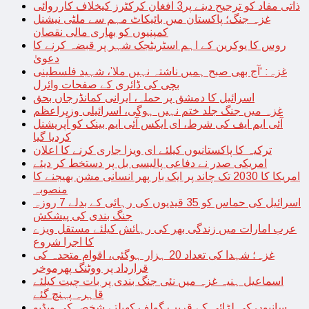
ذاتی مفاد کو ترجیح دینے پر3 افغان کرکٹرز کیخلاف کارروائی
غزہ جنگ؛ پاکستان میں بائیکاٹ مہم سے ملٹی نیشنل
کمپنیوں کو بھاری مالی نقصان
روس کا یوکرین کے اہم اسٹریٹجک شہر پر قبضہ کرنے کا
دعویٰ
غزہ: ‘آج بھی صبح ہمیں ناشتہ نہیں ملا’، شہید فلسطینی
بچی کی ڈائری کے صفحات وائرل
اسرائیل کا دمشق پر حملہ، ایرانی کمانڈرجاں بحق
غزہ میں جنگ جلد ختم نہیں ہوگی، اسرائیلی وزیراعظم
آئی ایم ایف کی شرط، ای ایکس آئی ایم بینک کو آپریشنل
کردیا گیا
ترکیہ کا پاکستانیوں کیلئے ای ویزا جاری کرنے کا اعلان
امریکی صدر نے دفاعی پالیسی بل پر دستخط کر دیئے
امریکا کا 2030 تک چاند پر ایک بار پھر انسانی مشن بھیجنے کا
منصوبہ
اسرائیل کی حماس کو 35 قیدیوں کی رہائی کے بدلے 7 روزہ
جنگ بندی کی پیشکش
عرب امارات میں زندگی بھر کی رہائش کیلئے مستقل ویزے
کا اجرا شروع
غزہ؛ شہدا کی تعداد 20 ہزار ہوگئی، اقوام متحدہ کی
قرارداد پر ووٹنگ پھرموخر
اسماعیل ہنیہ غزہ میں نئی جنگ بندی پر بات چیت کیلئے
قاہرہ پہنچ گئے
سانپوں کی لڑائی کے قریب گولف کھیلتے شخص کی ویڈیو