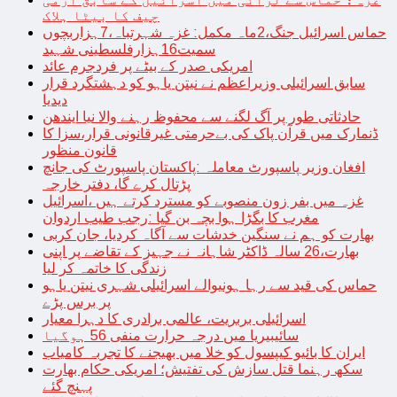
چیف کا بیٹا ہلاک
حماس اسرائیل جنگ،2ماہ مکمل: غزہ شہرتباہ،7ہزاربچوں
سمیت16ہزارفلسطینی شہید
امریکی صدر کے بیٹے پر فردجرم عائد
سابق اسرائیلی وزیراعظم نے نیتن یاہو کو دہشتگرد قرار
دیدیا
حادثاتی طور پر آگ لگنے سے محفوظ رہنے والا نیا ایندھن
ڈنمارک میں قرآن پاک کی بےحرمتی غیرقانونی قرار،سزا کا
قانون منظور
افغان وزیر پاسپورٹ معاملہ :پاکستان پاسپورٹ کی جانچ
پڑتال کرے گا، دفتر خارجہ
غزہ میں بفر زون منصوبے کو مسترد کرتے ہیں ،اسرائیل
مغرب کا بگڑا ہوا بچہ بن گیا :رجب طیب اردوان
بھارت کو ہم نے سنگین خدشات سے آگاہ کردیا، جان کربی
بھارت،26 سالہ ڈاکٹر شاہانہ نے جہیز کے تقاضے پر اپنی
زندگی کا خاتمہ کر لیا
حماس کی قید سے رہا ہونیوالے اسرائیلی شہری نیتن یاہو
پر برس پڑے
اسرائیلی بربریت، عالمی برادری کا دہرا معیار
سائیبیریا میں درجہ حرارت منفی 56 ہوگیا
ایران کا بائیو کیپسول کو خلا میں بھیجنے کا تجربہ کامیاب
سکھ رہنما قتل سازش کی تفتیش؛ امریکی حکام بھارت
پہنچ گئے