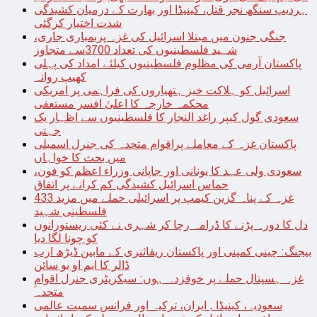
ہردیپ سنگھ نجر قتل، کینیڈا اور بھارت کے درمیان کشیدگی
شدت اختیار کرگئی
جنگی جنون میں مبتلا اسرائیل کی غزہ پربمباری جاری،
شہید فلسطینیوں کی تعداد 3700سے متجاوز
پاکستان آرمی کی مظلوم فلسطینیوں کیلئے امداد کی پہلی
کھیپ روانہ
اسرائیل کو ہلاکت خیز ہتھیاروں کی فراہمی پر امریکی
محکمہ خارجہ کا اعلیٰ افسر مستعفی
سعودی گول کیپر راغد النجار کا فلسطینیوں سے اظہار یک
جہتی
پاکستان غزہ کے معاملے پراقوام متحدہ کی جنرل اسمبلی
میں بحث کا خواہاں
سعودی ولی عہد کا یونانی اور جاپانی وزراء اعظم کو فون،
حماس اسرائیل کشیدگی کم کرانے پر اتفاق
غزہ کے پناہ گزین کیمپ پر اسرائیلی حملے میں مزید 433
فلسطینی شہید
دل کا دورہ پڑنے کا ڈرامہ رچا کر شہری نے کئی ریستورانوں
کو چونا لگا دیا
بیجنگ: چینی کمپنی اور پاکستان ریفائنری کے مابین ڈیڑھ ارب
ڈالر کا ایم او یو سائن
غزہ ہسپتال حملے پر خوفزدہ ہوں: سیکریٹری جنرل اقوامِ
متحدہ
سعودیہ، کینیڈا , ایران، ترکیہ اور فرانس سمیت عالمی