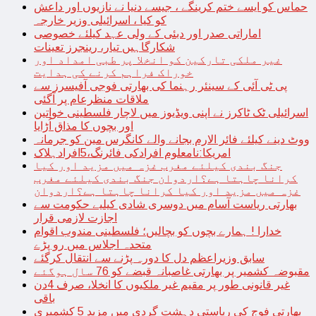
حماس کو ایسے ختم کرینگے ، جیسے دنیا نے نازیوں اور داعش
کو کیا ، اسرائیلی وزیر خارجہ
اماراتی صدر اور دبئی کے ولی عہد کیلئے خصوصی
شکارگاہیں تیار، رینجرز تعینات
غیر ملکی تارکین کو انخلا پر طبی امداد اور
خوراک فراہم کرنے کی ہدایت
پی ٹی آئی کے سینئر رہنما کی بھارتی فوجی آفیسرز سے
ملاقات منظرعام پر آگئی
اسرائیلی ٹک ٹاکرز نے اپنی ویڈیوز میں لاچار فلسطینی خواتین
اور بچوں کا مذاق اُڑایا
ووٹ دینے کیلئے فائر الارم بجانے والے کانگرس مین کو جرمانہ
امریکا:نامعلوم افرادکی فائرنگ،5افرادہلاک
جنگ بندی کیلئے مغرب غزہ میں مزید اور کیا
کرانا چاہتا ہے؟اردوان جنگ بندی کیلئے مغرب
غزہ میں مزید اور کیا کرانا چاہتا ہے؟اردوان
بھارتی ریاست آسام میں دوسری شادی کیلیے حکومت سے
اجازت لازمی قرار
خدارا ! ہمارے بچوں کو بچالیں؛ فلسطینی مندوب اقوام
متحدہ اجلاس میں رو پڑے
سابق وزیراعظم دل کا دورہ پڑنے سے انتقال کرگئے
مقبوضہ کشمیر پر بھارتی غاصبانہ قبضے کو 76 سال ہوگئے
غیر قانونی طور پر مقیم غیر ملکیوں کا انخلا، صرف 4دن
باقی
بھارتی فوج کی ریاستی دہشت گردی میں مزید 5 کشمیری