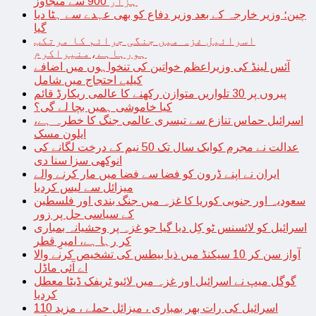
ہزار 900 سے متجاوز
چین؛ وزیر خارجہ کے بعد وزیر دفاع کو بھی عہدے سے ہٹا دیا
گیا
اسرائیل غزہ میں جنگی جرائم کا مرتکب
ہورہاہے،منیراکرم
آئس لینڈ کی وزیراعظم خواتین کی تنخواہوں میں اضافے
کیلیے احتجاج میں شامل
پیروں پر 30 تلواریں متوازن رکھنے کا عالمی ریکارڈ قائم
کیا خاموشی ہمیں بچا لے گی؟
اسرائیل حماس تنازع سے تیسری عالمی جنگ کا خطرہ ہے،
ایلون مسک
عدالت نے مجرم کوایک سال تک 50 نیم کے درخت لگانے کی
انوکھی سزا سنا دی
ایران نے اپنے ڈرون کو فضا سے فضا میں مار کرنے والے
میزائل سے لیس کردیا
سعودیہ اور جنوبی کوریا کا غزہ میں جنگ بندی اور فلسطین
کے سیاسی حل پر زور
اسرائیل کو لائسنس ٹو کِل دیا گیا جو غزہ پر وحشیانہ بمباری
کر رہا ہے، امیرِ قطر
آواز سن کر 10 سیکنڈ میں ذیا بیطس کی تشخیص کرنے والا
اے آئی ماڈل
گوگل میپ نے اسرائیل اور غزہ میں لائیو ٹریفک ڈیٹا معطل
کردیا
اسرائیل کی رات بھر بمباری ، میزائل حملے ، مزید 110