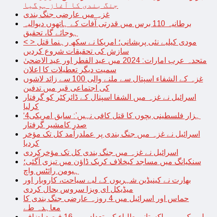
جنگ بندی کا آغاز ہوگیا
غزہ میں عارضی جنگ بندی
برطانیہ 110 برس میں قدرتی آفات کے ہاتھوں دیوالیہ
ہوجائے گا، تحقیق
< > مودی کیلیے نئی پریشانی؛ امریکا نے سکھ رہنما قتل
سازش کی تحقیقات شروع کردیں
متحدہ عرب امارات: 2024 میں عید الفطر اور عید الاضحیٰ
سمیت دیگر تعطیلات کا اعلان
غزہ کے الشفاء اسپتال سے ملنے والی 100 سے زائد لاشوں
کی اجتماعی قبر میں تدفین
اسرائیل نے غزہ میں الشفا اسپتال کے ڈائرکٹر کو گرفتار
کرلیا
‘4ہزار فلسطینی بچوں کا قتل کافی نہیں’: سابق امریکی
صدر کامشیر گرفتار
اسرائیل نے غزہ میں جنگ بندی پر عملدرآمد کل تک مؤخر
کردیا
اسرائیل نے غزہ میں جنگ بندی کل تک مؤخرکردی
سنکیانگ میں مساجد کیخلاف کریک ڈاؤن میں تیزی آگئی؛
ہیومن رائٹس واچ
بھارت نے کینیڈین شہریوں کے لیے سیاحت، کاروبار اور
میڈیکل ای ویزا سروس بحال کردی
حماس اور اسرائیل میں 4 روزہ عارضی جنگ بندی کا
معاہدہ طے
امریکہ میں پاکستانی طلباء کی تعداد میں 16 فیصد اضافہ