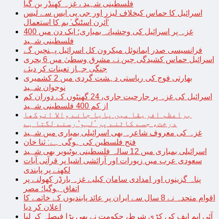
فلسطینی شہید ، غزہ کھنڈر بن گیا
اسرائیل کا حماس کیخلاف لیزر اور جی پی ایس سے لیس
‘آئرن اسٹنگ’ بم کا استعمال
غزہ پر اسرائیل کی وحشیانہ بمباری؛ ایک دن میں 400
فلسطینی شہید
فرانسیسی صدر ایمانوئل میکرون کل اسرائیل پہنچیں گے
اسرائیل حماس کشیدگی چین نے مشرق وسطیٰ میں 6 بحری
جنگی جہاز تعینات کر دیئے
بھارتی فوج کی ریاستی دہشت گردی میں 2 کشمیری
نوجوان شہید
اسرائیل کی غزہ پر جارحیت جاری، 24 گھنٹوں کے دوران کم
از کم 400 فلسطینی شہید
براعظم افریقا میں پایا جانے والا انوکھا
درخت، جسے کاٹنے پر ’لہو‘ رسنے لگتا ہے
غزہ کی معروف شاعرہ بھی اسرائیلی بمباری میں شہید
فتح فلسطین کی ہوگی ہے: ثنا خان
اسرائیلی بمباری میں 12 سالہ فلسطینی یوٹیوبر بھی شہید
سعودی عرب میں زیورات اور آرائشی اشیا پر قرآنی آیات
لکھنے پر پابندی
پناہ گزینوں اور امدادی سامان کیلیے غزہ بارڈر کھولنے پر
اتفاق ہوگیا؛ مصر
اقوام متحدہ نے 8 سال سے ایران پر عائد پابندیوں کے خاتمے کا
اعلان کر دیا
آئی ایم ایف کی کڑی شرط، حکومت نے بھی بڑا فیصلہ کر لیا